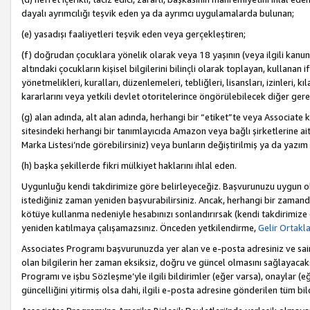
dayalı ayrımcılığı teşvik eden ya da ayrımcı uygulamalarda bulunan;
(e) yasadışı faaliyetleri teşvik eden veya gerçekleştiren;
(f) doğrudan çocuklara yönelik olarak veya 18 yaşının (veya ilgili kanun
altındaki çocukların kişisel bilgilerini bilinçli olarak toplayan, kullana
yönetmelikleri, kuralları, düzenlemeleri, tebliğleri, lisansları, izinleri, k
kararlarını veya yetkili devlet otoritelerince öngörülebilecek diğer gerekl
(g) alan adında, alt alan adında, herhangi bir “etiket”te veya Associate
sitesindeki herhangi bir tanımlayıcıda Amazon veya bağlı şirketlerine ai
Marka Listesi’nde görebilirsiniz) veya bunların değiştirilmiş ya da yazım
(h) başka şekillerde fikri mülkiyet haklarını ihlal eden.
Uygunluğu kendi takdirimize göre belirleyeceğiz. Başvurunuzu uygun o
istediğiniz zaman yeniden başvurabilirsiniz. Ancak, herhangi bir zaman
kötüye kullanma nedeniyle hesabınızı sonlandırırsak (kendi takdirimiz
yeniden katılmaya çalışamazsınız. Önceden yetkilendirme,
Gelir Ortakl
Associates Programı başvurunuzda yer alan ve e-posta adresiniz ve sair ileti
olan bilgilerin her zaman eksiksiz, doğru ve güncel olmasını sağlayacaks
Programı ve işbu Sözleşme’yle ilgili bildirimler (eğer varsa), onaylar (eğ
güncelliğini yitirmiş olsa dahi, ilgili e-posta adresine gönderilen tüm bil