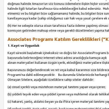
doğması halinde Amazon’un söz konusu ödemelere ilişkin hiçbir soru
halinde ilgili tutarları tarafınıza rücu edebileceğini kabul edersiniz. Muh
etmemiz ve bu bilgileri bize sağlamamanız halinde, bu bilgileri bize su
kanıtlayıncaya kadar (sahip olduğumuz sair hak veya yasal çarelere ek 
(h) Her ne sebeple olursa olsun tarafınıza fazla ödeme yapılmış olması 
komisyon gelirinden mahsup etme veya gerekli düzeltmeleri yapma hakkı
Associates Programı Katılım Gereklilikleri ("Ka
1. Kayıt ve Uygunluk
Kayıt sürecini başlatmak içineksiksiz ve doğru bir AssociatesProgramı ba
başvuruda belirteceğiniz internet sitesi adresi aracılığıyla kamuya aç
alınan materyalleri kullanan özgün içerik, eklediğiniz materyallere ilişk
Başvurunuzu değerlendirecek ve ret veya kabul kararımızı size bildirece
Programı’na dahil edilmeyecektir. Bu durumda Sitelerinizde herhangi b
Olmayan Sitelere, aşağıdaki özelliklere sahip siteler dahildir:
(a) cinsel içerikli veya müstehcen materyal tanıtımı yapan veya içeren;
(b) şiddeti teşvik eden veya şiddet içeren veya muhtemel olarak tehlikel
(c) hakaret, yanlış, aldatıcı beyan ya da iftira içeren materyal tanıtımı y
(d) nefret içerikli, taciz edici, zararlı, başkasının mahremiyetini ihlal eden