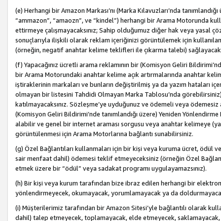
(e) Herhangi bir Amazon Markası’nı (Marka Kılavuzları’nda tanımlandığı ü
“ammazon”, “amaozn”, ve “kindel”) herhangi bir Arama Motorunda kulla
ettirmeye çalışmayacaksınız; Sahip olduğumuz diğer hak veya yasal çöz
sonuçlarıyla ilişkili olarak reklam içeriğinizi görüntülemek için kullanıl
(örneğin, negatif anahtar kelime teklifleri ile çıkarma talebi) sağlayaca
(f) Yapacağınız ücretli arama reklamının bir (Komisyon Geliri Bildirimi’
bir Arama Motorundaki anahtar kelime açık artırmalarında anahtar kelim
iştiraklerinin markaları ve bunların değiştirilmiş ya da yazım hataları iç
olmayan bir listesini Tahdidi Olmayan Marka Tablosu’nda görebilirsiniz)
katılmayacaksınız. Sözleşme’ye uyduğunuz ve ödemeli veya ödemesiz ara
(Komisyon Geliri Bildirimi’nde tanımlandığı üzere) Yeniden Yönlendirme 
alabilir ve genel bir internet araması sorgusu veya anahtar kelimeye (y
görüntülenmesi için Arama Motorlarına bağlantı sunabilirsiniz.
(g) Özel Bağlantıları kullanmaları için bir kişi veya kuruma ücret, ödül 
sair menfaat dahil) ödemesi teklif etmeyeceksiniz (örneğin Özel Bağlantıl
etmek üzere bir “ödül” veya sadakat programı uygulayamazsınız).
(h) Bir kişi veya kurum tarafından bize ibraz edilen herhangi bir elekt
yönlendirmeyecek, okumayacak, yorumlamayacak ya da doldurmayacak
(i) Müşterilerimiz tarafından bir Amazon Sitesi’yle bağlantılı olarak kulla
dahil) talep etmeyecek, toplamayacak, elde etmeyecek, saklamayacak,