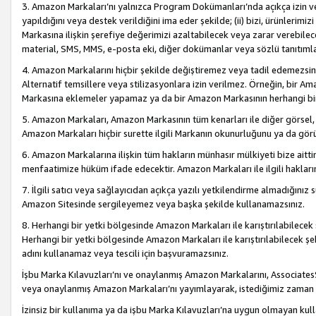
3. Amazon Markaları’nı yalnızca Program Dokümanları’nda açıkça izin ver
yapıldığını veya destek verildiğini ima eder şekilde; (ii) bizi, ürünlerim
Markasına ilişkin şerefiye değerimizi azaltabilecek veya zarar verebilec
material, SMS, MMS, e-posta eki, diğer dokümanlar veya sözlü tanıtıml
4. Amazon Markalarını hiçbir şekilde değiştiremez veya tadil edemezsin
Alternatif temsillere veya stilizasyonlara izin verilmez. Örneğin, bir A
Markasına eklemeler yapamaz ya da bir Amazon Markasının herhangi bir
5. Amazon Markaları, Amazon Markasının tüm kenarları ile diğer görsel, 
Amazon Markaları hiçbir surette ilgili Markanın okunurluğunu ya da görü
6. Amazon Markalarına ilişkin tüm hakların münhasır mülkiyeti bize aitt
menfaatimize hüküm ifade edecektir. Amazon Markaları ile ilgili hakları
7. İlgili satıcı veya sağlayıcıdan açıkça yazılı yetkilendirme almadığınız s
Amazon Sitesinde sergileyemez veya başka şekilde kullanamazsınız.
8. Herhangi bir yetki bölgesinde Amazon Markaları ile karıştırılabilecek
Herhangi bir yetki bölgesinde Amazon Markaları ile karıştırılabilecek şek
adını kullanamaz veya tescili için başvuramazsınız.
İşbu Marka Kılavuzları’nı ve onaylanmış Amazon Markalarını, AssociatesSi
veya onaylanmış Amazon Markaları’nı yayımlayarak, istediğimiz zaman v
İzinsiz bir kullanıma ya da işbu Marka Kılavuzları’na uygun olmayan kul