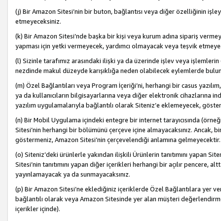
(j) Bir Amazon Sitesi’nin bir buton, bağlantısı veya diğer özelliğinin 
etmeyeceksiniz.
(k) Bir Amazon Sitesi’nde başka bir kişi veya kurum adına sipariş verm
yapması için yetki vermeyecek, yardımcı olmayacak veya teşvik etmeyec
(l) Sizinle tarafımız arasındaki ilişki ya da üzerinde işlev veya işlemler
nezdinde makul düzeyde karışıklığa neden olabilecek eylemlerde bulu
(m) Özel Bağlantıları veya Program İçeriği’ni, herhangi bir casus yazılım,
ya da kullanıcıların bilgisayarlarına veya diğer elektronik cihazlarına 
yazılım uygulamalarıyla bağlantılı olarak Siteniz’e eklemeyecek, göst
(n) Bir Mobil Uygulama içindeki entegre bir internet tarayıcısında (örn
Sitesi’nin herhangi bir bölümünü çerçeve içine almayacaksınız. Ancak, bi
göstermeniz, Amazon Sitesi’nin çerçevelendiği anlamına gelmeyecektir.
(o) Siteniz’deki ürünlerle yakından ilişkili Ürünlerin tanıtımını yapan Si
Sitesi’nin tanıtımını yapan diğer içerikleri herhangi bir açılır pencere, a
yayınlamayacak ya da sunmayacaksınız.
(p) Bir Amazon Sitesi’ne eklediğiniz içeriklerde Özel Bağlantılara yer v
bağlantılı olarak veya Amazon Sitesinde yer alan müşteri değerlendirmele
içerikler içinde).