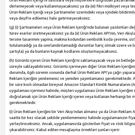
Ürün Reklam İçeriği’ni satıcılara veya müşterilere doğrudan pazarlamak, 
derlemeyecek veya kullanmayacaksınız ya da (iii) fikri mülkiyet veya tesci
Ürün Reklam İçeriği veya Şartnameler üzerindeki veya içindeki bildiri
veya deşifre edilemez hale getirmeyeceksiniz.
(g) (i) Şartnameleri veya Ürün Reklam İçeriği’nde bulunan yazılımları d
türev eserler üretmeyeceksiniz ya da (ii) Ürün Reklam API’nin, Veri Akışla
tersine tasarımını yapma, makina kodundan sembolik koda çevirme, üst
tutulamadığı ya da sınırlandırılamadığı durumlar hariç olmak üzere ve b
şartıyla) ya da bunların kaynak kodlarını oluşturmayacaksınız.
(h) Görüntü içeren Ürün Reklam İçeriği’ni saklamayacak veya ön belleğe 
süreyle saklayabilirsiniz. Görüntü içermeyen diğer Ürün Reklam İçeriğin
durumda, ilgili sürenin sonunda derhal Ürün Reklam API’ya çağrı yaparak
Reklam İçeriğini yenilemeniz ve yeniden yayımlamanız gerekmektedir. Ak
bir süre kısıtı olmadan bireysel Amazon Standart Kimlik Numaralarını (AS
uygulaması içermesi halinde, müşteri uygulaması Ürün Reklam İçeriğin
doğrulamak için Ürün Reklam İçeriği içeren veya kullanan herhangi bir m
gerekmektedir.
(i) Ürün Reklam İçeriğini bir Veri Akışı’ndan almanız ya da Ürün Reklam
saatte bir kez olacak şekilde yenilememeniz halinde uygulamanızın fiya
yerleştireceksiniz. Ancak, uygulamanızda gösterilen fiyat ve stok bilgis
çıkarabilirsiniz. Kabul edilen mesajlaşma örnekleri şunları içerir: