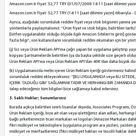
Amazon.com.tr Fiyat: 32,77 TRY (01/07/2008 14:11 [saat dilimini yazın] 
Amazon.com.tr Fiyat: 32,77 TRY (14:11 [saat dilimini yazın] itibarıyla - 
Ayrıca, aşağıdaki sorumluluk reddini fiyat veya stok bilgisinin yanına yer
yöntemlerle paylaşmalısınız: “Ürün fiyat ve stok bilgisi, belirtilen tarih
[lütfen uygulanabilir olduğu ölçüde ilgili Amazon Siteleri’ni girin] göste
fazla bilgi”, son kullanıcıların sorumluluk reddini okumaları için bir yön
(j) Siz veya Ürün Reklam API’ına çağrı yapan bir uygulama geliştirip ya
kopyası Şartnamelerde belirtilen (ya da başka şekilde size geçerli olduğ
Ürün Reklam API’ına veya Ürün Reklam API’dan 40K’dan daha büyük do
(k) Uygulamanızda metin içeren Ürün Reklam İçeriği göstermeniz halinde
sorumluluk reddini ekleyeceksiniz: “[BU UYGULAMADA veya BU SİTEDE,
İÇERİK ‘OLDUĞU GİBİ’ SAĞLANMAKTADIR VE HERHANGİ BİR ZAMANDA DEĞİŞ
talep edeceğimiz tüm bilgileri bize sağlamayı kabul edersiniz.
3. Saklı Haklar; Sunumlarınız
Burada açıkça belirtilen sınırlı lisanslar dışında, Associates Programı, Ö
Ürün Reklam İçeriği, bize ait olan veya işlettiğimiz alan adları, herhangi
bağlı şirketlerimizin ticari markaları ve logoları (Amazon Markaları dah
fikri mülkiyet ve teknolojilere (uygulama program ara yüzleri, yazılım gel
mülkiyet ve menfaatlerimiz (fikri mülkiyet hakları ve tescilli haklar dahil)