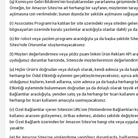
(q) Komisyon Geliri Bildirimi’nin boşluklarından yararlanma girişiminde
Örneğin, bir Amazon Sitesi’ne ait herhangi bir sayfanın, müşterinin tara
açılmasına izin verilmelidir; bunun dışında bir şekilde açılmasını sağlay
(r) Associates Programı’na katılan bir site üzerindeki veya siteden gele
bilgisayarları üzerinde kurulu yazılımlar aracılığıyla olanlar dahil) ya 
(s) Bir robot veya yazılım programı aracılığıyla ya da başka şekilde 
Sitesi’nde Oturumlar oluşturmayacaksınız.
(t) Müşteri değerlendirmesi veya yıldız puanı linkini Ürün Reklam API aracı
uyduğunuz durumlar haricinde, Sitenizde müşterilerimizin değerlendirme
(u) Hiçbir Ürün’ü doğrudan veya dolaylı olarak, kendi adınıza ya da başk
herhangi bir Ödül Etkinliği eylemini gerçekleştirmeyeceksiniz; ayrıca arkada
olduğunuz kişilerin, kendi adlarına, sizin adınıza ya da başka herhangi b
Etkinliği eyleminde bulunmasını doğrudan ya da dolaylı olarak teşvik 
Bağlantılar aracılığıyla, yeniden satış ya da herhangi bir ticari kullanı
herhangi bir ticari kullanım amacıyla sunmayacaksınız.
(v) Özel Bağlantılar içeren Sitenizin URL’sini (Yönlendirme Bağlantıları 
kullanıcı aracısını gizleyemez, örtbas edemez, aldatıcı şekilde değişti
bir Özel Bağlantı üzerinden bir Amazon Sitesi’ne hangi site veya uygula
yasaktır.
(w) Bir Amazon Sitesi’ne yönlendirme yaptığınız durumlarda, bağlantının