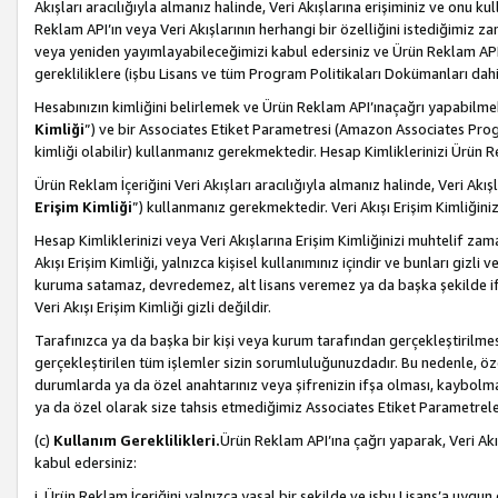
Akışları aracılığıyla almanız halinde, Veri Akışlarına erişiminiz ve onu k
Reklam API’ın veya Veri Akışlarının herhangi bir özelliğini istediğimiz
veya yeniden yayımlayabileceğimizi kabul edersiniz ve Ürün Reklam API’a v
gerekliliklere (işbu Lisans ve tüm Program Politikaları Dokümanları da
Hesabınızın kimliğini belirlemek ve Ürün Reklam API’ınaçağrı yapabilmek i
Kimliği
”) ve bir Associates Etiket Parametresi (Amazon Associates Prog
kimliği olabilir) kullanmanız gerekmektedir. Hesap Kimliklerinizi Ürün R
Ürün Reklam İçeriğini Veri Akışları aracılığıyla almanız halinde, Veri Akış
Erişim Kimliği
”) kullanmanız gerekmektedir. Veri Akışı Erişim Kimliğiniz
Hesap Kimliklerinizi veya Veri Akışlarına Erişim Kimliğinizi muhtelif zama
Akışı Erişim Kimliği, yalnızca kişisel kullanımınız içindir ve bunları giz
kuruma satamaz, devredemez, alt lisans veremez ya da başka şekilde ifşa
Veri Akışı Erişim Kimliği gizli değildir.
Tarafınızca ya da başka bir kişi veya kurum tarafından gerçekleştirilmes
gerçekleştirilen tüm işlemler sizin sorumluluğunuzdadır. Bu nedenle, öze
durumlarda ya da özel anahtarınız veya şifrenizin ifşa olması, kaybolmas
ya da özel olarak size tahsis etmediğimiz Associates Etiket Parametreleri
(c)
Kullanım Gereklilikleri.
Ürün Reklam API’ına çağrı yaparak, Veri Akı
kabul edersiniz:
i. Ürün Reklam İçeriğini yalnızca yasal bir şekilde ve işbu Lisans’a uygun