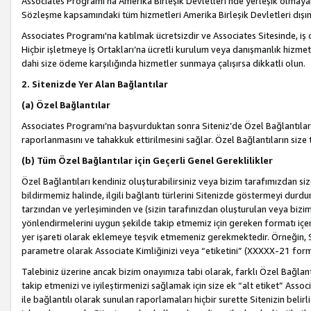
Associates Programı’na Amerika Birleşik Devletleri’nde yerleşik olmayan b
Sözleşme kapsamındaki tüm hizmetleri Amerika Birleşik Devletleri dışınd
Associates Programı'na katılmak ücretsizdir ve Associates Sitesinde, iş
Hiçbir işletmeye İş Ortakları’na ücretli kurulum veya danışmanlık hizme
dahi size ödeme karşılığında hizmetler sunmaya çalışırsa dikkatli olun.
2. Sitenizde Yer Alan Bağlantılar
(a) Özel Bağlantılar
Associates Programı’na başvurduktan sonra Siteniz’de Özel Bağlantılara y
raporlanmasını ve tahakkuk ettirilmesini sağlar. Özel Bağlantıların size
(b) Tüm Özel Bağlantılar için Geçerli Genel Gereklilikler
Özel Bağlantıları kendiniz oluşturabilirsiniz veya bizim tarafımızdan size
bildirmemiz halinde, ilgili bağlantı türlerini Sitenizde göstermeyi durdu
tarzından ve yerleşiminden ve (sizin tarafınızdan oluşturulan veya bizi
yönlendirmelerini uygun şekilde takip etmemiz için gereken formatı içer
yer işareti olarak eklemeye teşvik etmemeniz gerekmektedir. Örneğin, 
parametre olarak Associate Kimliğinizi veya “etiketini” (XXXXX-21 for
Talebiniz üzerine ancak bizim onayımıza tabi olarak, farklı Özel Bağlantı
takip etmenizi ve iyileştirmenizi sağlamak için size ek “alt etiket” Assoc
ile bağlantılı olarak sunulan raporlamaları hiçbir surette Sitenizin belirli 