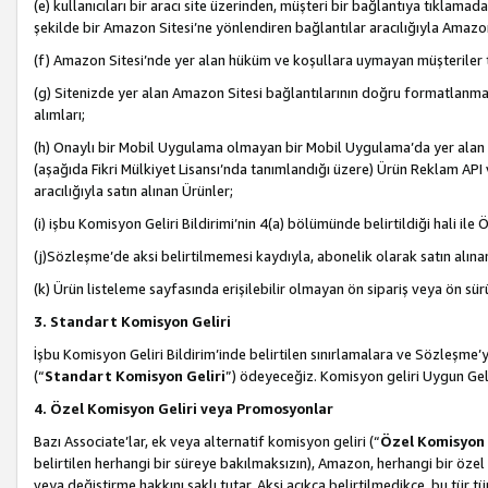
(e) kullanıcıları bir aracı site üzerinden, müşteri bir bağlantıya tıkla
şekilde bir Amazon Sitesi’ne yönlendiren bağlantılar aracılığıyla Amazon
(f) Amazon Sitesi’nde yer alan hüküm ve koşullara uymayan müşteriler t
(g) Sitenizde yer alan Amazon Sitesi bağlantılarının doğru formatlanm
alımları;
(h) Onaylı bir Mobil Uygulama olmayan bir Mobil Uygulama’da yer alan b
(aşağıda Fikri Mülkiyet Lisansı’nda tanımlandığı üzere) Ürün Reklam API
aracılığıyla satın alınan Ürünler;
(i) işbu Komisyon Geliri Bildirimi’nin 4(a) bölümünde belirtildiği hali ile Ö
(j)Sözleşme’de aksi belirtilmemesi kaydıyla, abonelik olarak satın alına
(k) Ürün listeleme sayfasında erişilebilir olmayan ön sipariş veya ön sü
3. Standart Komisyon Geliri
İşbu Komisyon Geliri Bildirim’inde belirtilen sınırlamalara ve Sözleşme
(“
Standart Komisyon Geliri
”) ödeyeceğiz. Komisyon geliri Uygun Ge
4. Özel Komisyon Geliri veya Promosyonlar
Bazı Associate’lar, ek veya alternatif komisyon geliri (“
Özel Komisyon 
belirtilen herhangi bir süreye bakılmaksızın), Amazon, herhangi bir 
veya değiştirme hakkını saklı tutar. Aksi açıkça belirtilmedikçe, bu tür