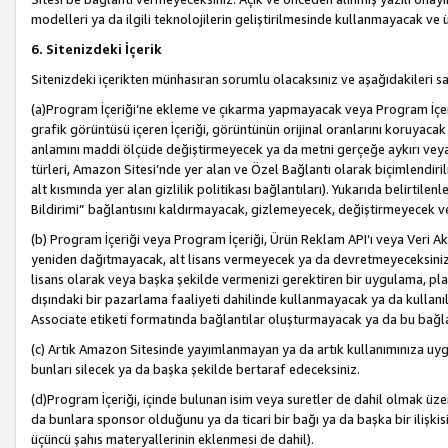
modelleri ya da ilgili teknolojilerin geliştirilmesinde kullanmayacak ve 
6. Sitenizdeki İçerik
Sitenizdeki içerikten münhasıran sorumlu olacaksınız ve aşağıdakileri s
(a)Program İçeriği’ne ekleme ve çıkarma yapmayacak veya Program İçeriği
grafik görüntüsü içeren İçeriği, görüntünün orijinal oranlarını koruyacak
anlamını maddi ölçüde değiştirmeyecek ya da metni gerçeğe aykırı veya y
türleri, Amazon Sitesi’nde yer alan ve Özel Bağlantı olarak biçimlendiril
alt kısmında yer alan gizlilik politikası bağlantıları). Yukarıda belirtilenl
Bildirimi” bağlantısını kaldırmayacak, gizlemeyecek, değiştirmeyecek
(b) Program İçeriği veya Program İçeriği, Ürün Reklam API’ı veya Veri 
yeniden dağıtmayacak, alt lisans vermeyecek ya da devretmeyeceksiniz. Ö
lisans olarak veya başka şekilde vermenizi gerektiren bir uygulama, plat
dışındaki bir pazarlama faaliyeti dahilinde kullanmayacak ya da kullanı
Associate etiketi formatında bağlantılar oluşturmayacak ya da bu bağla
(c) Artık Amazon Sitesinde yayımlanmayan ya da artık kullanımınıza uygu
bunları silecek ya da başka şekilde bertaraf edeceksiniz.
(d)Program İçeriği, içinde bulunan isim veya suretler de dahil olmak üzer
da bunlara sponsor olduğunu ya da ticari bir bağı ya da başka bir ilişki
üçüncü şahıs materyallerinin eklenmesi de dahil).