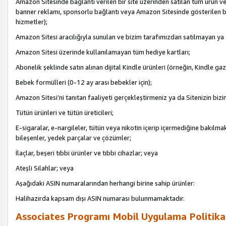
Amazon Sitesinde bağlantı verilen bir site üzerinden satılan tüm ürün ve
banner reklamı, sponsorlu bağlantı veya Amazon Sitesinde gösterilen başk
hizmetler);
Amazon Sitesi aracılığıyla sunulan ve bizim tarafımızdan satılmayan ya
Amazon Sitesi üzerinde kullanılamayan tüm hediye kartları;
Abonelik şeklinde satın alınan dijital Kindle ürünleri (örneğin, Kindle gaz
Bebek formülleri (0-12 ay arası bebekler için);
Amazon Sitesi’ni tanıtan faaliyeti gerçekleştirmeniz ya da Sitenizin bizi
Tütün ürünleri ve tütün üreticileri;
E-sigaralar, e-nargileler, tütün veya nikotin içerip içermediğine bakılmaks
bileşenler, yedek parçalar ve çözümler;
İlaçlar, beşeri tıbbi ürünler ve tıbbi cihazlar; veya
Ateşli Silahlar; veya
Aşağıdaki ASIN numaralarından herhangi birine sahip ürünler:
Halihazırda kapsam dışı ASIN numarası bulunmamaktadır.
Associates Programı Mobil Uygulama Politika