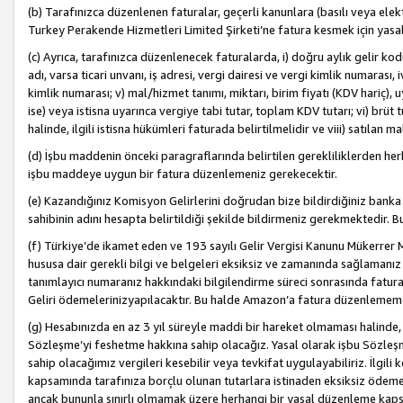
(b) Tarafınızca düzenlenen faturalar, geçerli kanunlara (basılı veya ele
Turkey Perakende Hizmetleri Limited Şirketi’ne fatura kesmek için yasal
(c) Ayrıca, tarafınızca düzenlenecek faturalarda, i) doğru aylık gelir kodu
adı, varsa ticari unvanı, iş adresi, vergi dairesi ve vergi kimlik numarası,
kimlik numarası; v) mal/hizmet tanımı, miktarı, birim fiyatı (KDV hariç)
ise) veya istisna uyarınca vergiye tabi tutar, toplam KDV tutarı; vi) brüt 
halinde, ilgili istisna hükümleri faturada belirtilmelidir ve viii) satılan 
(d) İşbu maddenin önceki paragraflarında belirtilen gerekliliklerden he
işbu maddeye uygun bir fatura düzenlemeniz gerekecektir.
(e) Kazandığınız Komisyon Gelirlerini doğrudan bize bildirdiğiniz banka
sahibinin adını hesapta belirtildiği şekilde bildirmeniz gerekmektedir. 
(f) Türkiye’de ikamet eden ve 193 sayılı Gelir Vergisi Kanunu Mükerrer 
hususa dair gerekli bilgi ve belgeleri eksiksiz ve zamanında sağlamanız
tanımlayıcı numaranız hakkındaki bilgilendirme süreci sonrasında fatur
Geliri ödemelerinizyapılacaktır. Bu halde Amazon’a fatura düzenlemem
(g) Hesabınızda en az 3 yıl süreyle maddi bir hareket olmaması halinde
Sözleşme’yi feshetme hakkına sahip olacağız. Yasal olarak işbu Sözl
sahip olacağımız vergileri kesebilir veya tevkifat uygulayabiliriz. İlgil
kapsamında tarafınıza borçlu olunan tutarlara istinaden eksiksiz ödeme
ancak bununla sınırlı olmamak üzere herhangi bir yasal düzenleme kap