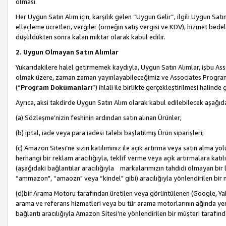
olması.
Her Uygun Satın Alım için, karşılık gelen “Uygun Gelir”, ilgili Uygun Satın
elleçleme ücretleri, vergiler (örneğin satış vergisi ve KDV), hizmet bedell
düşüldükten sonra kalan miktar olarak kabul edilir.
2. Uygun Olmayan Satın Alımlar
Yukarıdakilere halel getirmemek kaydıyla, Uygun Satın Alımlar, işbu Ass
olmak üzere, zaman zaman yayınlayabileceğimiz ve Associates Programı’
(“
Program Dokümanları
”) ihlali ile birlikte gerçekleştirilmesi halinde
Ayrıca, aksi takdirde Uygun Satın Alım olarak kabul edilebilecek aşağıda
(a) Sözleşme’nizin feshinin ardından satın alınan Ürünler;
(b) iptal, iade veya para iadesi talebi başlatılmış Ürün siparişleri;
(c) Amazon Sitesi’ne sizin katılımınız ile açık artırma veya satın alma yol
herhangi bir reklam aracılığıyla, teklif verme veya açık artırmalara ka
(aşağıdaki bağlantılar aracılığıyla markalarımızın tahdidi olmayan bir lis
“ammazon", “amaozn" veya “kindel" gibi) aracılığıyla yönlendirilen bir 
(d)bir Arama Motoru tarafından üretilen veya görüntülenen (Google, Ya
arama ve referans hizmetleri veya bu tür arama motorlarının ağında yer 
bağlantı aracılığıyla Amazon Sitesi’ne yönlendirilen bir müşteri tarafınd