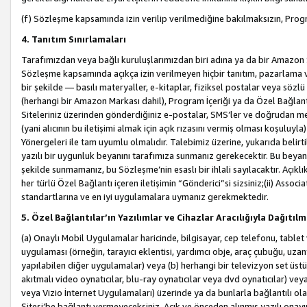
(f) Sözleşme kapsamında izin verilip verilmediğine bakılmaksızın, Progr
4. Tanıtım Sınırlamaları
Tarafımızdan veya bağlı kuruluşlarımızdan biri adına ya da bir Amazon 
Sözleşme kapsamında açıkça izin verilmeyen hiçbir tanıtım, pazarlama v
bir şekilde — basılı materyaller, e-kitaplar, fiziksel postalar veya söz
(herhangi bir Amazon Markası dahil), Program İçeriği ya da Özel Bağlant
Siteleriniz üzerinden gönderdiğiniz e-postalar, SMS’ler ve doğrudan mesaj
(yani alıcının bu iletişimi almak için açık rızasını vermiş olması koşul
Yönergeleri ile tam uyumlu olmalıdır. Talebimiz üzerine, yukarıda belir
yazılı bir uygunluk beyanını tarafımıza sunmanız gerekecektir. Bu beyanı
şekilde sunmamanız, bu Sözleşme’nin esaslı bir ihlali sayılacaktır. Açık
her türlü Özel Bağlantı içeren iletişimin “Gönderici”si sizsiniz;(ii) Asso
standartlarına ve en iyi uygulamalara uymanız gerekmektedir.
5. Özel Bağlantılar’ın Yazılımlar ve Cihazlar Aracılığıyla Dağıtılm
(a) Onaylı Mobil Uygulamalar haricinde, bilgisayar, cep telefonu, tablet 
uygulaması (örneğin, tarayıcı eklentisi, yardımcı obje, araç çubuğu, uzan
yapılabilen diğer uygulamalar) veya (b) herhangi bir televizyon set üstü k
akıtmalı video oynatıcılar, blu-ray oynatıcılar veya dvd oynatıcılar) ve
veya Vizio İnternet Uygulamaları) üzerinde ya da bunlarla bağlantılı o
Sitesi’be bağlantı vermeyeceksiniz. Açık ve önceden alınmış yazılı onay