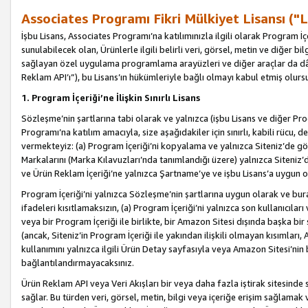
Associates Programı Fikri Mülkiyet Lisansı ("L
İşbu Lisans, Associates Programı’na katılımınızla ilgili olarak Program İ
sunulabilecek olan, Ürünlerle ilgili belirli veri, görsel, metin ve diğer bilg
sağlayan özel uygulama programlama arayüzleri ve diğer araçlar da dâh
Reklam API’ı”), bu Lisans’ın hükümleriyle bağlı olmayı kabul etmiş olurs
1. Program İçeriği’ne İlişkin Sınırlı Lisans
Sözleşme’nin şartlarına tabi olarak ve yalnızca (işbu Lisans ve diğer Pr
Programı’na katılım amacıyla, size aşağıdakiler için sınırlı, kabili rücu, 
vermekteyiz: (a) Program İçeriği’ni kopyalama ve yalnızca Siteniz’de gö
Markalarını (Marka Kılavuzları’nda tanımlandığı üzere) yalnızca Siteniz’
ve Ürün Reklam İçeriği’ne yalnızca Şartname’ye ve işbu Lisans’a uygun 
Program İçeriği’ni yalnızca Sözleşme’nin şartlarına uygun olarak ve bura
ifadeleri kısıtlamaksızın, (a) Program İçeriği’ni yalnızca son kullanıcılar
veya bir Program İçeriği ile birlikte, bir Amazon Sitesi dışında başka bi
(ancak, Siteniz’in Program İçeriği ile yakından ilişkili olmayan kısımları,
kullanımını yalnızca ilgili Ürün Detay sayfasıyla veya Amazon Sitesi’nin 
bağlantılandırmayacaksınız.
Ürün Reklam API veya Veri Akışları bir veya daha fazla iştirak sitesinde s
sağlar. Bu türden veri, görsel, metin, bilgi veya içeriğe erişim sağlama