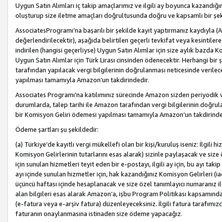
Uygun Satın Alımları iç takip amaçlarımız ve ilgili ay boyunca kazandığ
oluşturup size iletme amaçları doğrultusunda doğru ve kapsamlı bir şek
AssociatesProgramı’na başarılı bir şekilde kayıt yaptırmanız kaydıyla (
değerlendirilecektir), aşağıda belirtilen geçerli tevkifat veya kesintilere
indirilen (hangisi geçerliyse) Uygun Satın Alımlar için size aylık bazda 
Uygun Satın Alımlar için Türk Lirası cinsinden ödenecektir. Herhangi b
tarafından yapılacak vergi bilgilerinin doğrulanması neticesinde verile
yapılması tamamıyla Amazon’un takdirindedir.
Associates Programı’na katılımınız sürecinde Amazon sizden periyodik verg
durumlarda, talep tarihi ile Amazon tarafından vergi bilgilerinin doğru
bir Komisyon Geliri ödemesi yapılması tamamıyla Amazon’un takdirinde
Ödeme şartları şu şekildedir:
(a) Türkiye’de kayıtlı vergi mükellefi olan bir kişi/kuruluş iseniz: İlgili
Komisyon Gelirlerinin tutarlarını esas alarak) sizinle paylaşacak ve siz
için sunulan hizmetleri teyit eden bir e-postayı, ilgili ay için, bu ayı 
ayı içinde sunulan hizmetler için, hak kazandığınız Komisyon Gelirleri (i
üçüncü haftası içinde hesaplanacak ve size özel tanımlayıcı numaranız ile
alan bilgileri esas alarak Amazon’a, işbu Program Politikası kapsamında a
(e-fatura veya e-arşiv fatura) düzenleyeceksiniz. İlgili fatura tarafımı
faturanın onaylanmasına istinaden size ödeme yapacağız.