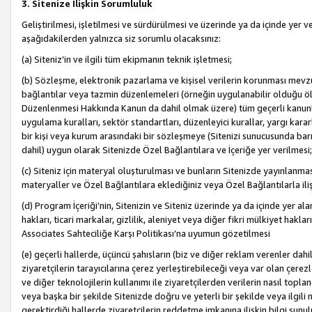
3. Sitenize İlişkin Sorumluluk
Geliştirilmesi, işletilmesi ve sürdürülmesi ve üzerinde ya da içinde yer ve
aşağıdakilerden yalnızca siz sorumlu olacaksınız:
(a) Siteniz’in ve ilgili tüm ekipmanın teknik işletmesi;
(b) Sözleşme, elektronik pazarlama ve kişisel verilerin korunması mevzua
bağlantılar veya tazmin düzenlemeleri (örneğin uygulanabilir olduğu ölç
Düzenlenmesi Hakkında Kanun da dahil olmak üzere) tüm geçerli kanunlar, y
uygulama kuralları, sektör standartları, düzenleyici kurallar, yargı kararl
bir kişi veya kurum arasındaki bir sözleşmeye (Sitenizi sunucusunda barı
dahil) uygun olarak Sitenizde Özel Bağlantılara ve İçeriğe yer verilmesi;
(c) Siteniz için materyal oluşturulması ve bunların Sitenizde yayınlanmas
materyaller ve Özel Bağlantılara eklediğiniz veya Özel Bağlantılarla ili
(d) Program İçeriği’nin, Sitenizin ve Siteniz üzerinde ya da içinde yer al
hakları, ticari markalar, gizlilik, aleniyet veya diğer fikri mülkiyet hak
Associates Sahteciliğe Karşı Politikası’na uyumun gözetilmesi
(e) geçerli hallerde, üçüncü şahısların (biz ve diğer reklam verenler dah
ziyaretçilerin tarayıcılarına çerez yerleştirebileceği veya var olan çerezler
ve diğer teknolojilerin kullanımı ile ziyaretçilerden verilerin nasıl toplandı
veya başka bir şekilde Sitenizde doğru ve yeterli bir şekilde veya ilgili 
gerektirdiği hallerde ziyaretçilerin reddetme imkanına ilişkin bilgi sunul