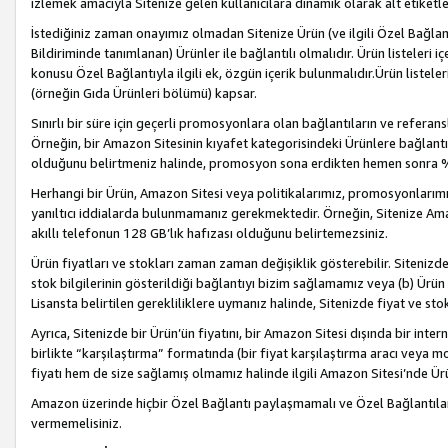
izlemek amacıyla Sitenize gelen kullanıcılara dinamik olarak alt etiketl
İstediğiniz zaman onayımız olmadan Sitenize Ürün (ve ilgili Özel Bağlantı
Bildiriminde tanımlanan) Ürünler ile bağlantılı olmalıdır. Ürün listeleri
konusu Özel Bağlantıyla ilgili ek, özgün içerik bulunmalıdır.Ürün listele
(örneğin Gıda Ürünleri bölümü) kapsar.
Sınırlı bir süre için geçerli promosyonlara olan bağlantıların ve refera
Örneğin, bir Amazon Sitesinin kıyafet kategorisindeki Ürünlere bağlant
olduğunu belirtmeniz halinde, promosyon sona erdikten hemen sonra %15
Herhangi bir Ürün, Amazon Sitesi veya politikalarımız, promosyonlarımız
yanıltıcı iddialarda bulunmamanız gerekmektedir. Örneğin, Sitenize Amazon
akıllı telefonun 128 GB’lık hafızası olduğunu belirtemezsiniz.
Ürün fiyatları ve stokları zaman zaman değişiklik gösterebilir. Sitenizde 
stok bilgilerinin gösterildiği bağlantıyı bizim sağlamamız veya (b) Ürün f
Lisansta belirtilen gerekliliklere uymanız halinde, Sitenizde fiyat ve stok 
Ayrıca, Sitenizde bir Ürün’ün fiyatını, bir Amazon Sitesi dışında bir inte
birlikte “karşılaştırma” formatında (bir fiyat karşılaştırma aracı veya 
fiyatı hem de size sağlamış olmamız halinde ilgili Amazon Sitesi’nde Ür
Amazon üzerinde hiçbir Özel Bağlantı paylaşmamalı ve Özel Bağlantılar
vermemelisiniz.