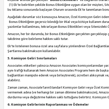
(1) Ek’te belirtilen şekilde Bonus Etkinliğine uygun olan bir müşteri, S
bu tıklama sonucunda başlayan Oturum sırasında Ek’te tanımlanan bon
Aşağıdaki durumlar söz konusuysa Amazon, Özel Komisyon Geliri öde
Bonus Etkinliğinin geçersiz kılındığı bir ihlal veya kötüye kullanım dur
yazılımlar kullanılması, tekrarlayan Bonus Etkinlikleri veya Sitenizdek
Amazon, her bir durumda, bir Bonus Etkinliğinin gerçekten gerçekleşip 
takdirine göre belirleme hakkını saklı tutar.
Ek’te listelenen bonusa özel ana sayfalara yönlendiren Özel Bağlantılar, 
Şartlarına bakılmaksızın kullanılabilir.
5. Komisyon Geliri Sınırlamaları
Associates etiketleri yalnızca Amazon Associates komisyonlarından yarar
aynı trafiği kullanarak hem Amazon Associates Programı hem de başka b
bağlantıları manipüle ederek veya birleştirerek), ücretleri alıkoymak 
alabiliriz.
Zaman zaman, Associate’larınStandart Komisyon Geliri veya Özel Komisy
vermemek adına (ve herhangi bir zaman dilimine bakılmaksızın), Amazon
durdurma veya değiştirme hakkını saklı tuttuğunu belirtiriz. Komisyon Gel
6. Komisyon Gelirlerinin Raporlanması ve Ödemeler