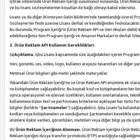
iştirak sitelerinde Ürün Reklam İçeriği sunumunuz esnasında, Ürün Reklam 
ve bu lisans sözleşmelerinin koşulları ile bağlı olmayı kabul edersiniz.
Lisans ya da diğer (Komisyon Geliri Bildirimi’nde tanımlandığı üzer
Sözleşme’nin feshi üzerine Lisans derhal ve kendiliğinden fesholacaktır.
Bu durumda, Program İçeriği’ni (Ürün Reklam API ve Veri Akışları dahil
edebileceğimiz tüm Program İçeriği ve Amazon Markaları’nı derhal Siteni
2. Ürün Reklam API Kullanım Gereklilikleri
(a)
Açıklama.
İşbu Lisans kapsamında size aşağıdakileri içeren Program İ
Veri, görüntü, ses, video, logo, kullanıcı arayüzü tasarımları ve diğer ya
Metinsel Ürün bilgileri gibi metin şeklinde materyaller.
Yukarıdaki Ürün Reklam İçeriği’ne ve Ürün Reklam API erişimine ek olar
ve kütüphaneler sağlayabiliriz. Bu kaynak kod ve kütüphanelerin her biri s
ayrıca operasyonel ve işlevsel özellikleri, kullanım sınırlamalarını, tekn
kullanımına ilişkin test ve performans kriterlerini açıklayan her türlü fo
bilgiler (birlikte “
Şartnameler
”) sağlayabiliriz. İşbu Lisans’ta kullan
kodları veya kütüphaneleri ve sunduğumuz Şartnameleri kesinlikle içerme
ürünlere ilişkin verileri, görüntüleri, metinleri veya diğer bilgi ya da içer
(b)
Ürün Reklam İçeriğinin Alınması.
Ürün Reklam İçeriğini Ürün Rekla
Reklam İçeriğini dosya transfer protokolü (FTP) aracılığıyla sağladığımız 