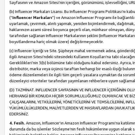
Sayfasının ve Amazon Sitesi’nin içeriğini, görünümünü, işlevselliğini, URL'
(b) Influencer Markaları Lisansı. Bu Influencer Programı Politikası’nı kab
(“
Influencer Markaları
”) ve Amazon Influencer Programı ile bağlantı
uyarlamak, çevirmek, alıntı yapmak, yeniden biçimlendirmek, dağıtmak, il
haklarınızın azami süresi boyunca geçerli olan, münhasır olmayan, dünya
tarafından sağlanan Influencer Markalarının şeklini (Influencer Markal
boyutlandırma hariç olmak üzere) değiştirmeyecektir.
(c) Influencer İçeriği ve Site. Şüpheye mahal vermemek adına, gönderdiğin
ilgili Amazon Sitesi’ndeki sitesindeki Kullanım Koşulları’na tabi olacağı
Gereklilikleri’nin 3(b) bölümüne tabi olduğunu kabul edersiniz. Ayrıca, Inf
distribütör, marka veya üçüncü taraftan herhangi bir esaslı ilişiği bul
ödeme düzenlemeleri ile ilgili tüm geçerli yasalara uymaktan da soruml
düzenleyici otoriteler tarafından yayımlanan rehberlere uyum sağlama
(D) TAZMİNAT. INFLUENCER SAYFASININ VE INFLUENCER İÇERİĞİNİN OL
HERHANGİ BİR KONUDA HİÇBİR SORUMLULUĞUMUZ OLMAYACAK VE BİZİ, B
ÇALIŞANLARINI, YETKİLİLERİNİ, YÖNETİCİLERİNİ VE TEMSİLCİLERİNİ, IN
YÜKÜMLÜLÜKLERDEN, MALİYETLERDEN VE MASRAFLARDAN (AVUKATLIK 
EDERSİNİZ.
4. Fesih.
Amazon, Influencer'ın Amazon Influencer Programı'na katılımını a
durumda da bu işlemler Sözleşme’nin fesih hükümlerine uygun olarak sağl