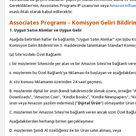
Gereklilikleri’nin, Associates Programı IP Lisansı’nın veya
Amazon Influen
esaslı ihlali olarak kabul edilecektir.
Associates Programı - Komisyon Geliri Bildiri
1. Uygun Satın Alımlar ve Uygun Gelir
Aşağıda belirtilen haller ile bağlantılı “Uygun Satın Alımlar” için (işbu K
Komisyon Geliri Bildirimi’nin 3. maddesinde tanımlanan Standart Komis
(a) Site’nizdeki Özel Bağlantı:
i. bir müşterinin Sitenizde yer alan ve bir Amazon Sitesi’ne bağlantı ver
ii. müşterinin bu Özel Bağlantı’ya tıklaması ile başlayan ve aşağıdakile
A. söz konusu tıklamanın üzerinden 24 saat geçmesi,
B. müşterinin dijital bir ürün (kendi takdirimizde olmak üzere, örneğ
Downloads”, “Amazon Coin”, “Kindle Books”, “Kindle Newspapers”, “Kind
ürün veya Amazon yazılım indirmesi) (“
Dijital Ürün
”) olmayanbir Ürün i
C. müşterinin bir Amazon Sitesi’ne bağlantı veren ancak sizin Özel Bağla
Aşağıdakilerden herhangi birinin gerçekleşmesi:
D. müşterinin Şimdi Al özelliğimiz ile bir Ürün satın alması, veya