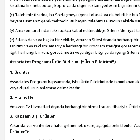
kısaltma hizmeti, buton, köprü ya da diğer reklam yerleşim biçimlerini 
(x) Talebimiz üzerine, bu Sözleşmeye (genel olarak ya da belirli bir hük
beyanı sunmanız gerekmektedir. Bu beyanı talebimize uygun şekilde sunma
(y) Amazon tarafından aksi açıkça kabul edilmedikçe, Siteniz’de fiyat tak
(z) Sitenizde veya başka bir şekilde, Amazon Sitesi dışında herhangi bi
tanıtımı veya reklamı amacıyla herhangi bir Program İçeriğini gösterem
ilgili herhangi bir veri, görsel, metin veya diğer bilgi ya da içeriği Si
Associates Programı Ürün Bildirimi (“Ürün Bildirimi”)
1. Ürünler
Associates Programı kapsamında, işbu Ürün Bildirimi’nde tanımlanan ekle
veya dijital ürün anlamına gelmektedir.
2. Hizmetler
Amazon Ev Hizmetleri dışında herhangi bir hizmet şu an itibariyle Ürünl
3. Kapsam Dışı Ürünler
Yukarıda yer verilenlere halel gelmemek üzere, aşağıda belirtilenler Ass
Ürünler
”):