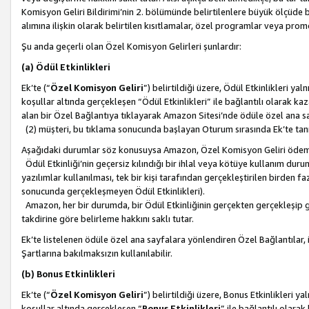
Komisyon Geliri Bildirimi’nin 2. bölümünde belirtilenlere büyük ölçüde 
alımına ilişkin olarak belirtilen kısıtlamalar, özel programlar veya pro
Şu anda geçerli olan Özel Komisyon Gelirleri şunlardır:
(a) Ödül Etkinlikleri
Ek’te (“
Özel Komisyon Geliri
”) belirtildiği üzere, Ödül Etkinlikleri ya
koşullar altında gerçekleşen “Ödül Etkinlikleri” ile bağlantılı olarak kaza
alan bir Özel Bağlantıya tıklayarak Amazon Sitesi’nde ödüle özel ana s
(2) müşteri, bu tıklama sonucunda başlayan Oturum sırasında Ek’te ta
Aşağıdaki durumlar söz konusuysa Amazon, Özel Komisyon Geliri öde
Ödül Etkinliği’nin geçersiz kılındığı bir ihlal veya kötüye kullanım dur
yazılımlar kullanılması, tek bir kişi tarafından gerçekleştirilen birden f
sonucunda gerçekleşmeyen Ödül Etkinlikleri).
Amazon, her bir durumda, bir Ödül Etkinliğinin gerçekten gerçekleşip 
takdirine göre belirleme hakkını saklı tutar.
Ek’te listelenen ödüle özel ana sayfalara yönlendiren Özel Bağlantılar, i
Şartlarına bakılmaksızın kullanılabilir.
(b) Bonus Etkinlikleri
Ek’te (“
Özel Komisyon Geliri
”) belirtildiği üzere, Bonus Etkinlikleri 
koşullar altında gerçekleşen “
Bonus Etkinlikleri
” ile bağlantılı olarak 