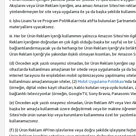
Akışlarını veya Ürün Reklam İçeriğini, ana amacı Amazon Sitesi’nin rek
yönlendirmeyen bir site veya uygulama ile ya da başka şekilde kullanm
ii. İşbu Lisans’ta ve Program Politikaları’nda atıfta bulunulan Şartnamel
materyallere uyacaksınız.
iii. Her bir Ürün Reklam İçeriği kullanımını yalnızca Amazon Sitesi’nin ilg
Reklam İçeriğinin doğrudan en çok ilgili olduğu başka bir sayfa) ve bir Ü
bağlantılandırmayacak ya da herhangi bir Ürün Reklam İçeriği’yle birli
Ürün Reklam İçeriği’yle yakından ilişkili olmayan kısımları, bir Amazon Sit
(d) Önceden açık yazılı onayımız olmadan, bir Ürün Reklam İçeriğini cep 
cihazlarda kullanılması amaçlanan bir sitede veya uygulamada ya da bunl
internet tarayıcısı ile erişilebilen mobil optimizasyonu yapılmamış sitel
kullanılması amaçlanmayan siteler, (2)
Mobil Uygulama Politikası
’nda t
(örneğin, dijital video kayıt cihazları, kablo kutuları veya uydu kutuları,
bağlantılı televizyonlar (örneğin, GoogleTV, Sony Bravia, Panasonic Vier
(e) Önceden açık yazılı onayımız olmadan, Ürün Reklam API veya Veri Ak
başka bir amaçla kullanmak üzere değiştirmek veya bir makine öğrenim
Sitesi’nde ürün sunan kişi veya kurumların kullanımına özel bir yazılım
kullanamazsınız.
(f) (i) Ürün Reklam API’nin işlevlerine veya doğru şekilde işleyişine h