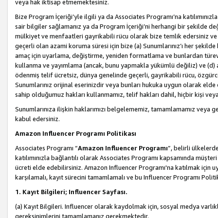
veya hak iktisap etmemektesiniz.
Bize Program İçeriği’yle ilgili ya da Associates Programı’na katılımınızla 
sair bilgiler sağlamanız ya da Program İçeriği’ni herhangi bir şekilde değ
mülkiyet ve menfaatleri gayrikabili rücu olarak bize temlik edersiniz v
geçerli olan azami koruma süresi için bize (a) Sunumlarınız’ı her şekild
amaç için uyarlama, değiştirme, yeniden formatlama ve bunlardan türev e
kullanma ve yayımlama (ancak, bunu yapmakla yükümlü değiliz) ve (d) aşağ
ödenmiş telif ücretsiz, dünya genelinde geçerli, gayrikabili rücu, özgürce 
Sunumlarınız orijinal eserinizdir veya bunları hukuka uygun olarak elde et
sahip olduğumuz hakları kullanmamız, telif hakları dahil, hiçbir kişi vey
Sunumlarınıza ilişkin haklarımızı belgelememiz, tamamlamamız veya geç
kabul edersiniz.
Amazon Influencer Programı Politikası
Associates Programı “
Amazon Influencer Programı
”, belirli ülkele
katılımınızla bağlantılı olarak Associates Programı kapsamında müşteri 
ücreti elde edebilirsiniz. Amazon Influencer Programı'na katılmak için u
karşılamalı, kayıt sürecini tamamlamalı ve bu Influencer Programı Politi
1. Kayıt Bilgileri; Influencer Sayfası.
(a) Kayıt Bilgileri. Influencer olarak kaydolmak için, sosyal medya varlık
gereksinimlerini tamamlamanız gerekmektedir.