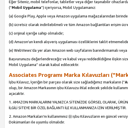
Eğer Siteniz, mobil telefonlar, tabletler veya diğer taşınabilir cihazlar
(“
Mobil Uygulama
”) içeriyorsa, Mobil Uygulamanız:
(a) Google Play, Apple veya Amazon uygulama mağazalarından birinde 
(b) ücretsiz olarak indirilebilmeli ve tüm Amazon bağlantıları erişim ücre
(c) orijinal içeriğe sahip olmalıdır;
(d) Amazon’un kendi alışveriş uygulaması özelliklerini taklit etmemelidi
(e) WebViews’da yer alan Amazon web sayfalarını barındırmamalı veya
Başvurunuzu değerlendireceğiz ve kabul veya reddedildiğine ilişkin si
Mobil Uygulama” olarak kabul edilecektir.
Associates Programı Marka Kılavuzları ("Mark
İşbu Kılavuz, İçeriğin bir parçası olarak size sağladığımız markaların (“
A
olup, bir Amazon Markasının işbu Kılavuzu ihlal edecek şekilde kullanım
açacaktır.
1. AMAZON MARKALARINI YALNIZCA SİTENİZDE GÖRSEL OLARAK, ÜRÜN
İLGİLİ SİTEYE BİR ÖZEL BAĞLANTI İLE KULLANMANIZA İZİN VERİLMİŞTİR.
2. Amazon Markaları’nı kullanımınız (i) işbu Kılavuzların en güncel versiy
Dokümanları ile uyumlu olmalıdır.