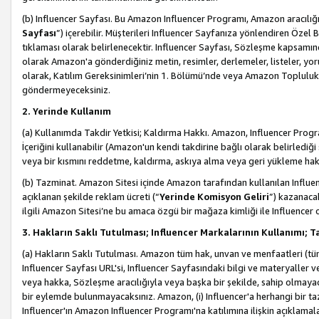
(b) Influencer Sayfası. Bu Amazon Influencer Programı, Amazon aracılığı
Sayfası
”) içerebilir. Müşterileri Influencer Sayfanıza yönlendiren Özel B
tıklaması olarak belirlenecektir. Influencer Sayfası, Sözleşme kapsamınd
olarak Amazon'a gönderdiğiniz metin, resimler, derlemeler, listeler, yorum
olarak, Katılım Gereksinimleri’nin 1. Bölümü’nde veya Amazon Topluluk Ku
göndermeyeceksiniz.
2. Yerinde Kullanım
(a) Kullanımda Takdir Yetkisi; Kaldırma Hakkı. Amazon, Influencer Progra
İçeriğini kullanabilir (Amazon'un kendi takdirine bağlı olarak belirledi
veya bir kısmını reddetme, kaldırma, askıya alma veya geri yükleme hakkı
(b) Tazminat. Amazon Sitesi içinde Amazon tarafından kullanılan Influencer
açıklanan şekilde reklam ücreti (“
Yerinde Komisyon Geliri
”) kazanaca
ilgili Amazon Sitesi’ne bu amaca özgü bir mağaza kimliği ile Influencer 
3. Hakların Saklı Tutulması; Influencer Markalarının Kullanımı;
(a) Hakların Saklı Tutulması. Amazon tüm hak, unvan ve menfaatleri (tüm 
Influencer Sayfası URL'si, Influencer Sayfasındaki bilgi ve materyaller
veya hakka, Sözleşme aracılığıyla veya başka bir şekilde, sahip olmayac
bir eylemde bulunmayacaksınız. Amazon, (i) Influencer'a herhangi bir t
Influencer'ın Amazon Influencer Programı'na katılımına ilişkin açıklamal