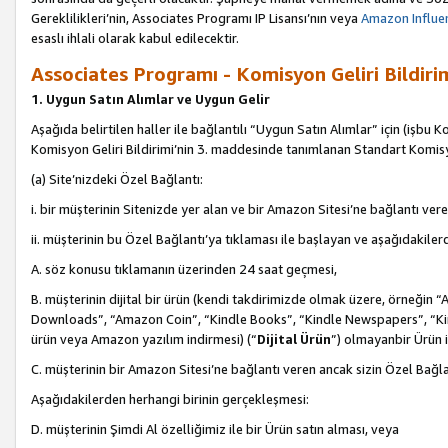
Gereklilikleri’nin, Associates Programı IP Lisansı’nın veya
Amazon Influen
esaslı ihlali olarak kabul edilecektir.
Associates Programı - Komisyon Geliri Bildiri
1. Uygun Satın Alımlar ve Uygun Gelir
Aşağıda belirtilen haller ile bağlantılı “Uygun Satın Alımlar” için (işbu K
Komisyon Geliri Bildirimi’nin 3. maddesinde tanımlanan Standart Komis
(a) Site’nizdeki Özel Bağlantı:
i. bir müşterinin Sitenizde yer alan ve bir Amazon Sitesi’ne bağlantı ver
ii. müşterinin bu Özel Bağlantı’ya tıklaması ile başlayan ve aşağıdakile
A. söz konusu tıklamanın üzerinden 24 saat geçmesi,
B. müşterinin dijital bir ürün (kendi takdirimizde olmak üzere, örneğ
Downloads”, “Amazon Coin”, “Kindle Books”, “Kindle Newspapers”, “Kind
ürün veya Amazon yazılım indirmesi) (“
Dijital Ürün
”) olmayanbir Ürün i
C. müşterinin bir Amazon Sitesi’ne bağlantı veren ancak sizin Özel Bağla
Aşağıdakilerden herhangi birinin gerçekleşmesi:
D. müşterinin Şimdi Al özelliğimiz ile bir Ürün satın alması, veya