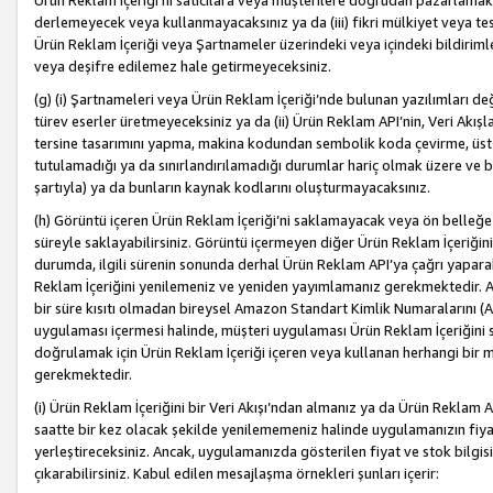
Ürün Reklam İçeriği’ni satıcılara veya müşterilere doğrudan pazarlamak, 
derlemeyecek veya kullanmayacaksınız ya da (iii) fikri mülkiyet veya tesci
Ürün Reklam İçeriği veya Şartnameler üzerindeki veya içindeki bildiri
veya deşifre edilemez hale getirmeyeceksiniz.
(g) (i) Şartnameleri veya Ürün Reklam İçeriği’nde bulunan yazılımları d
türev eserler üretmeyeceksiniz ya da (ii) Ürün Reklam API’nin, Veri Akışla
tersine tasarımını yapma, makina kodundan sembolik koda çevirme, üst
tutulamadığı ya da sınırlandırılamadığı durumlar hariç olmak üzere ve b
şartıyla) ya da bunların kaynak kodlarını oluşturmayacaksınız.
(h) Görüntü içeren Ürün Reklam İçeriği’ni saklamayacak veya ön belleğe 
süreyle saklayabilirsiniz. Görüntü içermeyen diğer Ürün Reklam İçeriğin
durumda, ilgili sürenin sonunda derhal Ürün Reklam API’ya çağrı yaparak
Reklam İçeriğini yenilemeniz ve yeniden yayımlamanız gerekmektedir. Ak
bir süre kısıtı olmadan bireysel Amazon Standart Kimlik Numaralarını (AS
uygulaması içermesi halinde, müşteri uygulaması Ürün Reklam İçeriğin
doğrulamak için Ürün Reklam İçeriği içeren veya kullanan herhangi bir m
gerekmektedir.
(i) Ürün Reklam İçeriğini bir Veri Akışı’ndan almanız ya da Ürün Reklam
saatte bir kez olacak şekilde yenilememeniz halinde uygulamanızın fiya
yerleştireceksiniz. Ancak, uygulamanızda gösterilen fiyat ve stok bilgis
çıkarabilirsiniz. Kabul edilen mesajlaşma örnekleri şunları içerir: