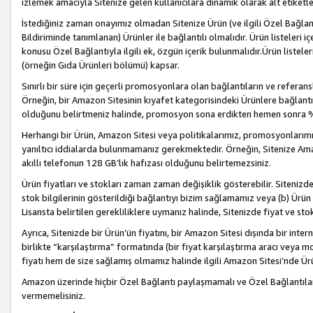
izlemek amacıyla Sitenize gelen kullanıcılara dinamik olarak alt etiketl
İstediğiniz zaman onayımız olmadan Sitenize Ürün (ve ilgili Özel Bağlantı
Bildiriminde tanımlanan) Ürünler ile bağlantılı olmalıdır. Ürün listeleri
konusu Özel Bağlantıyla ilgili ek, özgün içerik bulunmalıdır.Ürün listele
(örneğin Gıda Ürünleri bölümü) kapsar.
Sınırlı bir süre için geçerli promosyonlara olan bağlantıların ve refera
Örneğin, bir Amazon Sitesinin kıyafet kategorisindeki Ürünlere bağlant
olduğunu belirtmeniz halinde, promosyon sona erdikten hemen sonra %15
Herhangi bir Ürün, Amazon Sitesi veya politikalarımız, promosyonlarımız
yanıltıcı iddialarda bulunmamanız gerekmektedir. Örneğin, Sitenize Amazon
akıllı telefonun 128 GB’lık hafızası olduğunu belirtemezsiniz.
Ürün fiyatları ve stokları zaman zaman değişiklik gösterebilir. Sitenizde 
stok bilgilerinin gösterildiği bağlantıyı bizim sağlamamız veya (b) Ürün f
Lisansta belirtilen gerekliliklere uymanız halinde, Sitenizde fiyat ve stok 
Ayrıca, Sitenizde bir Ürün’ün fiyatını, bir Amazon Sitesi dışında bir inte
birlikte “karşılaştırma” formatında (bir fiyat karşılaştırma aracı veya 
fiyatı hem de size sağlamış olmamız halinde ilgili Amazon Sitesi’nde Ür
Amazon üzerinde hiçbir Özel Bağlantı paylaşmamalı ve Özel Bağlantılar
vermemelisiniz.