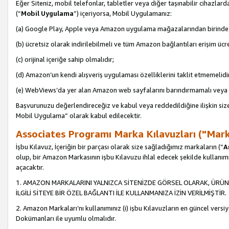
Eğer Siteniz, mobil telefonlar, tabletler veya diğer taşınabilir cihazlar
(“
Mobil Uygulama
”) içeriyorsa, Mobil Uygulamanız:
(a) Google Play, Apple veya Amazon uygulama mağazalarından birinde 
(b) ücretsiz olarak indirilebilmeli ve tüm Amazon bağlantıları erişim ücre
(c) orijinal içeriğe sahip olmalıdır;
(d) Amazon’un kendi alışveriş uygulaması özelliklerini taklit etmemelidi
(e) WebViews’da yer alan Amazon web sayfalarını barındırmamalı veya
Başvurunuzu değerlendireceğiz ve kabul veya reddedildiğine ilişkin si
Mobil Uygulama” olarak kabul edilecektir.
Associates Programı Marka Kılavuzları ("Mark
İşbu Kılavuz, İçeriğin bir parçası olarak size sağladığımız markaların (“
A
olup, bir Amazon Markasının işbu Kılavuzu ihlal edecek şekilde kullanım
açacaktır.
1. AMAZON MARKALARINI YALNIZCA SİTENİZDE GÖRSEL OLARAK, ÜRÜN
İLGİLİ SİTEYE BİR ÖZEL BAĞLANTI İLE KULLANMANIZA İZİN VERİLMİŞTİR.
2. Amazon Markaları’nı kullanımınız (i) işbu Kılavuzların en güncel versiy
Dokümanları ile uyumlu olmalıdır.