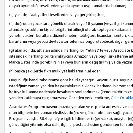
dayalı ayrımcılığı teşvik eden ya da ayrımcı uygulamalarda bulunan;
(e) yasadışı faaliyetleri teşvik eden veya gerçekleştiren;
(f) doğrudan çocuklara yönelik olarak veya 18 yaşının (veya ilgili kanun
altındaki çocukların kişisel bilgilerini bilinçli olarak toplayan, kullana
yönetmelikleri, kuralları, düzenlemeleri, tebliğleri, lisansları, izinleri, k
kararlarını veya yetkili devlet otoritelerince öngörülebilecek diğer gerekl
(g) alan adında, alt alan adında, herhangi bir “etiket”te veya Associate
sitesindeki herhangi bir tanımlayıcıda Amazon veya bağlı şirketlerine ai
Marka Listesi’nde görebilirsiniz) veya bunların değiştirilmiş ya da yazım
(h) başka şekillerde fikri mülkiyet haklarını ihlal eden.
Uygunluğu kendi takdirimize göre belirleyeceğiz. Başvurunuzu uygun o
istediğiniz zaman yeniden başvurabilirsiniz. Ancak, herhangi bir zaman
kötüye kullanma nedeniyle hesabınızı sonlandırırsak (kendi takdirimiz
yeniden katılmaya çalışamazsınız. Önceden yetkilendirme,
Gelir Ortakl
Associates Programı başvurunuzda yer alan ve e-posta adresiniz ve sair ileti
olan bilgilerin her zaman eksiksiz, doğru ve güncel olmasını sağlayacaks
Programı ve işbu Sözleşme’yle ilgili bildirimler (eğer varsa), onaylar (eğ
güncelliğini yitirmiş olsa dahi, ilgili e-posta adresine gönderilen tüm bil