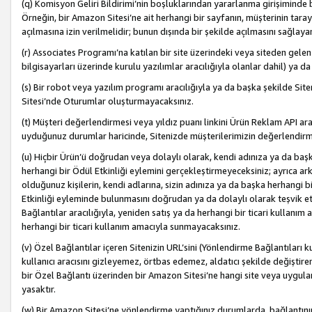
(q) Komisyon Geliri Bildirimi’nin boşluklarından yararlanma girişiminde
Örneğin, bir Amazon Sitesi’ne ait herhangi bir sayfanın, müşterinin tara
açılmasına izin verilmelidir; bunun dışında bir şekilde açılmasını sağlay
(r) Associates Programı’na katılan bir site üzerindeki veya siteden gele
bilgisayarları üzerinde kurulu yazılımlar aracılığıyla olanlar dahil) ya 
(s) Bir robot veya yazılım programı aracılığıyla ya da başka şekilde 
Sitesi’nde Oturumlar oluşturmayacaksınız.
(t) Müşteri değerlendirmesi veya yıldız puanı linkini Ürün Reklam API aracı
uyduğunuz durumlar haricinde, Sitenizde müşterilerimizin değerlendirme
(u) Hiçbir Ürün’ü doğrudan veya dolaylı olarak, kendi adınıza ya da başk
herhangi bir Ödül Etkinliği eylemini gerçekleştirmeyeceksiniz; ayrıca arkada
olduğunuz kişilerin, kendi adlarına, sizin adınıza ya da başka herhangi b
Etkinliği eyleminde bulunmasını doğrudan ya da dolaylı olarak teşvik 
Bağlantılar aracılığıyla, yeniden satış ya da herhangi bir ticari kullanı
herhangi bir ticari kullanım amacıyla sunmayacaksınız.
(v) Özel Bağlantılar içeren Sitenizin URL’sini (Yönlendirme Bağlantıları 
kullanıcı aracısını gizleyemez, örtbas edemez, aldatıcı şekilde değişti
bir Özel Bağlantı üzerinden bir Amazon Sitesi’ne hangi site veya uygula
yasaktır.
(w) Bir Amazon Sitesi’ne yönlendirme yaptığınız durumlarda, bağlantının