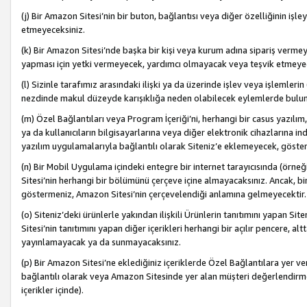
(j) Bir Amazon Sitesi’nin bir buton, bağlantısı veya diğer özelliğinin 
etmeyeceksiniz.
(k) Bir Amazon Sitesi’nde başka bir kişi veya kurum adına sipariş verm
yapması için yetki vermeyecek, yardımcı olmayacak veya teşvik etmeyec
(l) Sizinle tarafımız arasındaki ilişki ya da üzerinde işlev veya işlemler
nezdinde makul düzeyde karışıklığa neden olabilecek eylemlerde bulu
(m) Özel Bağlantıları veya Program İçeriği’ni, herhangi bir casus yazılım,
ya da kullanıcıların bilgisayarlarına veya diğer elektronik cihazlarına 
yazılım uygulamalarıyla bağlantılı olarak Siteniz’e eklemeyecek, göst
(n) Bir Mobil Uygulama içindeki entegre bir internet tarayıcısında (örn
Sitesi’nin herhangi bir bölümünü çerçeve içine almayacaksınız. Ancak, bi
göstermeniz, Amazon Sitesi’nin çerçevelendiği anlamına gelmeyecektir.
(o) Siteniz’deki ürünlerle yakından ilişkili Ürünlerin tanıtımını yapan Si
Sitesi’nin tanıtımını yapan diğer içerikleri herhangi bir açılır pencere, a
yayınlamayacak ya da sunmayacaksınız.
(p) Bir Amazon Sitesi’ne eklediğiniz içeriklerde Özel Bağlantılara yer v
bağlantılı olarak veya Amazon Sitesinde yer alan müşteri değerlendirmele
içerikler içinde).