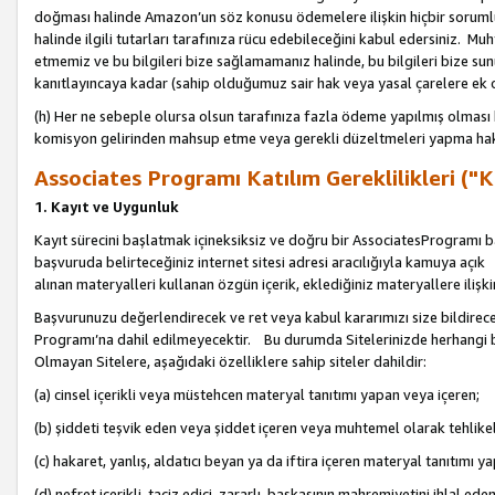
doğması halinde Amazon’un söz konusu ödemelere ilişkin hiçbir soru
halinde ilgili tutarları tarafınıza rücu edebileceğini kabul edersiniz. Muh
etmemiz ve bu bilgileri bize sağlamamanız halinde, bu bilgileri bize su
kanıtlayıncaya kadar (sahip olduğumuz sair hak veya yasal çarelere ek 
(h) Her ne sebeple olursa olsun tarafınıza fazla ödeme yapılmış olması 
komisyon gelirinden mahsup etme veya gerekli düzeltmeleri yapma hakkı
Associates Programı Katılım Gereklilikleri ("Ka
1. Kayıt ve Uygunluk
Kayıt sürecini başlatmak içineksiksiz ve doğru bir AssociatesProgramı ba
başvuruda belirteceğiniz internet sitesi adresi aracılığıyla kamuya aç
alınan materyalleri kullanan özgün içerik, eklediğiniz materyallere ilişk
Başvurunuzu değerlendirecek ve ret veya kabul kararımızı size bildirece
Programı’na dahil edilmeyecektir. Bu durumda Sitelerinizde herhangi b
Olmayan Sitelere, aşağıdaki özelliklere sahip siteler dahildir:
(a) cinsel içerikli veya müstehcen materyal tanıtımı yapan veya içeren;
(b) şiddeti teşvik eden veya şiddet içeren veya muhtemel olarak tehlikel
(c) hakaret, yanlış, aldatıcı beyan ya da iftira içeren materyal tanıtımı y
(d) nefret içerikli, taciz edici, zararlı, başkasının mahremiyetini ihlal eden