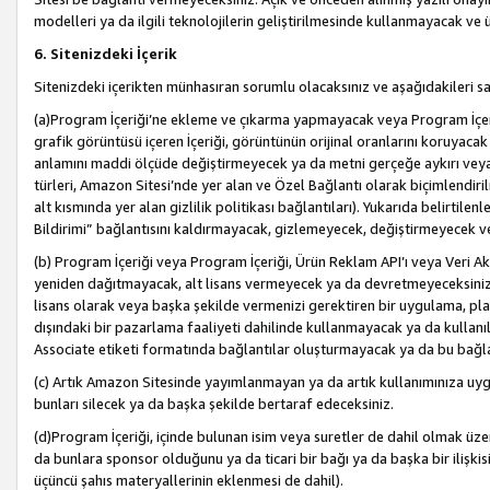
modelleri ya da ilgili teknolojilerin geliştirilmesinde kullanmayacak ve 
6. Sitenizdeki İçerik
Sitenizdeki içerikten münhasıran sorumlu olacaksınız ve aşağıdakileri s
(a)Program İçeriği’ne ekleme ve çıkarma yapmayacak veya Program İçeriği
grafik görüntüsü içeren İçeriği, görüntünün orijinal oranlarını koruyacak
anlamını maddi ölçüde değiştirmeyecek ya da metni gerçeğe aykırı veya y
türleri, Amazon Sitesi’nde yer alan ve Özel Bağlantı olarak biçimlendiril
alt kısmında yer alan gizlilik politikası bağlantıları). Yukarıda belirtilenl
Bildirimi” bağlantısını kaldırmayacak, gizlemeyecek, değiştirmeyecek
(b) Program İçeriği veya Program İçeriği, Ürün Reklam API’ı veya Veri 
yeniden dağıtmayacak, alt lisans vermeyecek ya da devretmeyeceksiniz. Ö
lisans olarak veya başka şekilde vermenizi gerektiren bir uygulama, plat
dışındaki bir pazarlama faaliyeti dahilinde kullanmayacak ya da kullanı
Associate etiketi formatında bağlantılar oluşturmayacak ya da bu bağla
(c) Artık Amazon Sitesinde yayımlanmayan ya da artık kullanımınıza uygu
bunları silecek ya da başka şekilde bertaraf edeceksiniz.
(d)Program İçeriği, içinde bulunan isim veya suretler de dahil olmak üzer
da bunlara sponsor olduğunu ya da ticari bir bağı ya da başka bir ilişki
üçüncü şahıs materyallerinin eklenmesi de dahil).