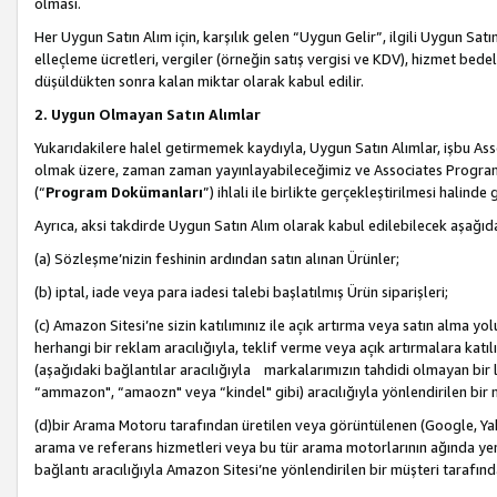
olması.
Her Uygun Satın Alım için, karşılık gelen “Uygun Gelir”, ilgili Uygun Satın
elleçleme ücretleri, vergiler (örneğin satış vergisi ve KDV), hizmet bedell
düşüldükten sonra kalan miktar olarak kabul edilir.
2. Uygun Olmayan Satın Alımlar
Yukarıdakilere halel getirmemek kaydıyla, Uygun Satın Alımlar, işbu Ass
olmak üzere, zaman zaman yayınlayabileceğimiz ve Associates Programı’
(“
Program Dokümanları
”) ihlali ile birlikte gerçekleştirilmesi halinde
Ayrıca, aksi takdirde Uygun Satın Alım olarak kabul edilebilecek aşağıda
(a) Sözleşme’nizin feshinin ardından satın alınan Ürünler;
(b) iptal, iade veya para iadesi talebi başlatılmış Ürün siparişleri;
(c) Amazon Sitesi’ne sizin katılımınız ile açık artırma veya satın alma yol
herhangi bir reklam aracılığıyla, teklif verme veya açık artırmalara ka
(aşağıdaki bağlantılar aracılığıyla markalarımızın tahdidi olmayan bir lis
“ammazon", “amaozn" veya “kindel" gibi) aracılığıyla yönlendirilen bir 
(d)bir Arama Motoru tarafından üretilen veya görüntülenen (Google, Ya
arama ve referans hizmetleri veya bu tür arama motorlarının ağında yer 
bağlantı aracılığıyla Amazon Sitesi’ne yönlendirilen bir müşteri tarafınd