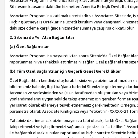
Associates Programı’na Amerika Birleşik Devletleri’nde yerleşik olmayan b
Sözleşme kapsamındaki tüm hizmetleri Amerika Birleşik Devletleri dışınd
Associates Programı'na katılmak ücretsizdir ve Associates Sitesinde, iş
Hiçbir işletmeye İş Ortakları’na ücretli kurulum veya danışmanlık hizme
dahi size ödeme karşılığında hizmetler sunmaya çalışırsa dikkatli olun.
2. Sitenizde Yer Alan Bağlantılar
(a) Özel Bağlantılar
Associates Programı’na başvurduktan sonra Siteniz’de Özel Bağlantılara y
raporlanmasını ve tahakkuk ettirilmesini sağlar. Özel Bağlantıların size
(b) Tüm Özel Bağlantılar için Geçerli Genel Gereklilikler
Özel Bağlantıları kendiniz oluşturabilirsiniz veya bizim tarafımızdan size
bildirmemiz halinde, ilgili bağlantı türlerini Sitenizde göstermeyi durdu
tarzından ve yerleşiminden ve (sizin tarafınızdan oluşturulan veya bizi
yönlendirmelerini uygun şekilde takip etmemiz için gereken formatı içer
yer işareti olarak eklemeye teşvik etmemeniz gerekmektedir. Örneğin, 
parametre olarak Associate Kimliğinizi veya “etiketini” (XXXXX-21 for
Talebiniz üzerine ancak bizim onayımıza tabi olarak, farklı Özel Bağlantı
takip etmenizi ve iyileştirmenizi sağlamak için size ek “alt etiket” Assoc
ile bağlantılı olarak sunulan raporlamaları hiçbir surette Sitenizin belirli 