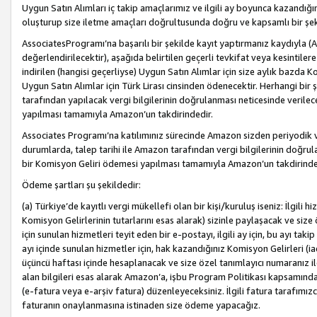
Uygun Satın Alımları iç takip amaçlarımız ve ilgili ay boyunca kazandığ
oluşturup size iletme amaçları doğrultusunda doğru ve kapsamlı bir şek
AssociatesProgramı’na başarılı bir şekilde kayıt yaptırmanız kaydıyla (
değerlendirilecektir), aşağıda belirtilen geçerli tevkifat veya kesintilere
indirilen (hangisi geçerliyse) Uygun Satın Alımlar için size aylık bazda 
Uygun Satın Alımlar için Türk Lirası cinsinden ödenecektir. Herhangi b
tarafından yapılacak vergi bilgilerinin doğrulanması neticesinde verile
yapılması tamamıyla Amazon’un takdirindedir.
Associates Programı’na katılımınız sürecinde Amazon sizden periyodik verg
durumlarda, talep tarihi ile Amazon tarafından vergi bilgilerinin doğru
bir Komisyon Geliri ödemesi yapılması tamamıyla Amazon’un takdirinde
Ödeme şartları şu şekildedir:
(a) Türkiye’de kayıtlı vergi mükellefi olan bir kişi/kuruluş iseniz: İlgili
Komisyon Gelirlerinin tutarlarını esas alarak) sizinle paylaşacak ve siz
için sunulan hizmetleri teyit eden bir e-postayı, ilgili ay için, bu ayı 
ayı içinde sunulan hizmetler için, hak kazandığınız Komisyon Gelirleri (i
üçüncü haftası içinde hesaplanacak ve size özel tanımlayıcı numaranız ile
alan bilgileri esas alarak Amazon’a, işbu Program Politikası kapsamında a
(e-fatura veya e-arşiv fatura) düzenleyeceksiniz. İlgili fatura tarafımı
faturanın onaylanmasına istinaden size ödeme yapacağız.