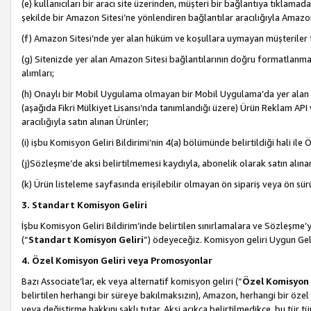
(e) kullanıcıları bir aracı site üzerinden, müşteri bir bağlantıya tıkla
şekilde bir Amazon Sitesi’ne yönlendiren bağlantılar aracılığıyla Amazon
(f) Amazon Sitesi’nde yer alan hüküm ve koşullara uymayan müşteriler t
(g) Sitenizde yer alan Amazon Sitesi bağlantılarının doğru formatlanm
alımları;
(h) Onaylı bir Mobil Uygulama olmayan bir Mobil Uygulama’da yer alan b
(aşağıda Fikri Mülkiyet Lisansı’nda tanımlandığı üzere) Ürün Reklam API
aracılığıyla satın alınan Ürünler;
(i) işbu Komisyon Geliri Bildirimi’nin 4(a) bölümünde belirtildiği hali ile Ö
(j)Sözleşme’de aksi belirtilmemesi kaydıyla, abonelik olarak satın alına
(k) Ürün listeleme sayfasında erişilebilir olmayan ön sipariş veya ön sü
3. Standart Komisyon Geliri
İşbu Komisyon Geliri Bildirim’inde belirtilen sınırlamalara ve Sözleşme
(“
Standart Komisyon Geliri
”) ödeyeceğiz. Komisyon geliri Uygun Ge
4. Özel Komisyon Geliri veya Promosyonlar
Bazı Associate’lar, ek veya alternatif komisyon geliri (“
Özel Komisyon 
belirtilen herhangi bir süreye bakılmaksızın), Amazon, herhangi bir 
veya değiştirme hakkını saklı tutar. Aksi açıkça belirtilmedikçe, bu tür