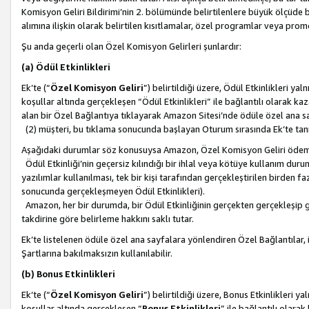
Komisyon Geliri Bildirimi’nin 2. bölümünde belirtilenlere büyük ölçüde 
alımına ilişkin olarak belirtilen kısıtlamalar, özel programlar veya pro
Şu anda geçerli olan Özel Komisyon Gelirleri şunlardır:
(a) Ödül Etkinlikleri
Ek’te (“
Özel Komisyon Geliri
”) belirtildiği üzere, Ödül Etkinlikleri ya
koşullar altında gerçekleşen “Ödül Etkinlikleri” ile bağlantılı olarak kaza
alan bir Özel Bağlantıya tıklayarak Amazon Sitesi’nde ödüle özel ana s
(2) müşteri, bu tıklama sonucunda başlayan Oturum sırasında Ek’te ta
Aşağıdaki durumlar söz konusuysa Amazon, Özel Komisyon Geliri öde
Ödül Etkinliği’nin geçersiz kılındığı bir ihlal veya kötüye kullanım dur
yazılımlar kullanılması, tek bir kişi tarafından gerçekleştirilen birden f
sonucunda gerçekleşmeyen Ödül Etkinlikleri).
Amazon, her bir durumda, bir Ödül Etkinliğinin gerçekten gerçekleşip 
takdirine göre belirleme hakkını saklı tutar.
Ek’te listelenen ödüle özel ana sayfalara yönlendiren Özel Bağlantılar, i
Şartlarına bakılmaksızın kullanılabilir.
(b) Bonus Etkinlikleri
Ek’te (“
Özel Komisyon Geliri
”) belirtildiği üzere, Bonus Etkinlikleri 
koşullar altında gerçekleşen “
Bonus Etkinlikleri
” ile bağlantılı olarak 