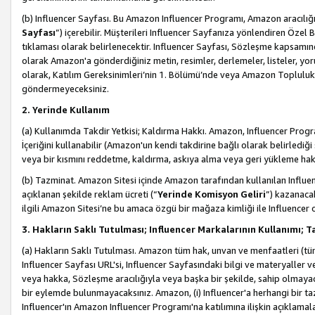
(b) Influencer Sayfası. Bu Amazon Influencer Programı, Amazon aracılığı
Sayfası
”) içerebilir. Müşterileri Influencer Sayfanıza yönlendiren Özel B
tıklaması olarak belirlenecektir. Influencer Sayfası, Sözleşme kapsamınd
olarak Amazon'a gönderdiğiniz metin, resimler, derlemeler, listeler, yorum
olarak, Katılım Gereksinimleri’nin 1. Bölümü’nde veya Amazon Topluluk Ku
göndermeyeceksiniz.
2. Yerinde Kullanım
(a) Kullanımda Takdir Yetkisi; Kaldırma Hakkı. Amazon, Influencer Progra
İçeriğini kullanabilir (Amazon'un kendi takdirine bağlı olarak belirledi
veya bir kısmını reddetme, kaldırma, askıya alma veya geri yükleme hakkı
(b) Tazminat. Amazon Sitesi içinde Amazon tarafından kullanılan Influencer
açıklanan şekilde reklam ücreti (“
Yerinde Komisyon Geliri
”) kazanaca
ilgili Amazon Sitesi’ne bu amaca özgü bir mağaza kimliği ile Influencer 
3. Hakların Saklı Tutulması; Influencer Markalarının Kullanımı;
(a) Hakların Saklı Tutulması. Amazon tüm hak, unvan ve menfaatleri (tüm 
Influencer Sayfası URL'si, Influencer Sayfasındaki bilgi ve materyaller
veya hakka, Sözleşme aracılığıyla veya başka bir şekilde, sahip olmayac
bir eylemde bulunmayacaksınız. Amazon, (i) Influencer'a herhangi bir t
Influencer'ın Amazon Influencer Programı'na katılımına ilişkin açıklamal