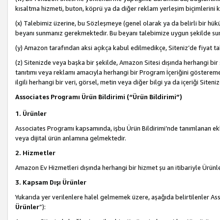
kısaltma hizmeti, buton, köprü ya da diğer reklam yerleşim biçimlerini 
(x) Talebimiz üzerine, bu Sözleşmeye (genel olarak ya da belirli bir hük
beyanı sunmanız gerekmektedir. Bu beyanı talebimize uygun şekilde sunma
(y) Amazon tarafından aksi açıkça kabul edilmedikçe, Siteniz’de fiyat tak
(z) Sitenizde veya başka bir şekilde, Amazon Sitesi dışında herhangi bi
tanıtımı veya reklamı amacıyla herhangi bir Program İçeriğini gösterem
ilgili herhangi bir veri, görsel, metin veya diğer bilgi ya da içeriği Si
Associates Programı Ürün Bildirimi (“Ürün Bildirimi”)
1. Ürünler
Associates Programı kapsamında, işbu Ürün Bildirimi’nde tanımlanan ekle
veya dijital ürün anlamına gelmektedir.
2. Hizmetler
Amazon Ev Hizmetleri dışında herhangi bir hizmet şu an itibariyle Ürünl
3. Kapsam Dışı Ürünler
Yukarıda yer verilenlere halel gelmemek üzere, aşağıda belirtilenler Ass
Ürünler
”):