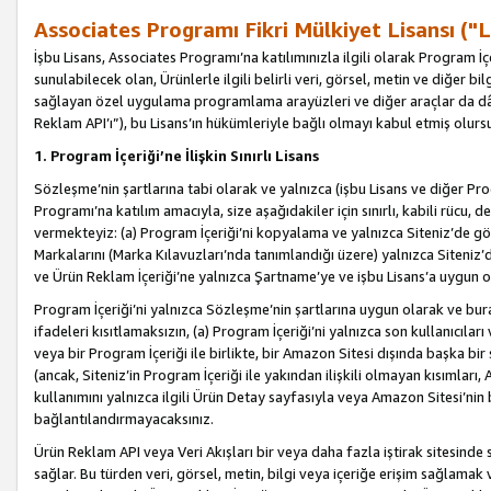
Associates Programı Fikri Mülkiyet Lisansı ("L
İşbu Lisans, Associates Programı’na katılımınızla ilgili olarak Program İ
sunulabilecek olan, Ürünlerle ilgili belirli veri, görsel, metin ve diğer bilg
sağlayan özel uygulama programlama arayüzleri ve diğer araçlar da dâh
Reklam API’ı”), bu Lisans’ın hükümleriyle bağlı olmayı kabul etmiş olurs
1. Program İçeriği’ne İlişkin Sınırlı Lisans
Sözleşme’nin şartlarına tabi olarak ve yalnızca (işbu Lisans ve diğer Pr
Programı’na katılım amacıyla, size aşağıdakiler için sınırlı, kabili rücu, 
vermekteyiz: (a) Program İçeriği’ni kopyalama ve yalnızca Siteniz’de gö
Markalarını (Marka Kılavuzları’nda tanımlandığı üzere) yalnızca Siteniz’
ve Ürün Reklam İçeriği’ne yalnızca Şartname’ye ve işbu Lisans’a uygun 
Program İçeriği’ni yalnızca Sözleşme’nin şartlarına uygun olarak ve bura
ifadeleri kısıtlamaksızın, (a) Program İçeriği’ni yalnızca son kullanıcılar
veya bir Program İçeriği ile birlikte, bir Amazon Sitesi dışında başka bi
(ancak, Siteniz’in Program İçeriği ile yakından ilişkili olmayan kısımları,
kullanımını yalnızca ilgili Ürün Detay sayfasıyla veya Amazon Sitesi’nin 
bağlantılandırmayacaksınız.
Ürün Reklam API veya Veri Akışları bir veya daha fazla iştirak sitesinde s
sağlar. Bu türden veri, görsel, metin, bilgi veya içeriğe erişim sağlama