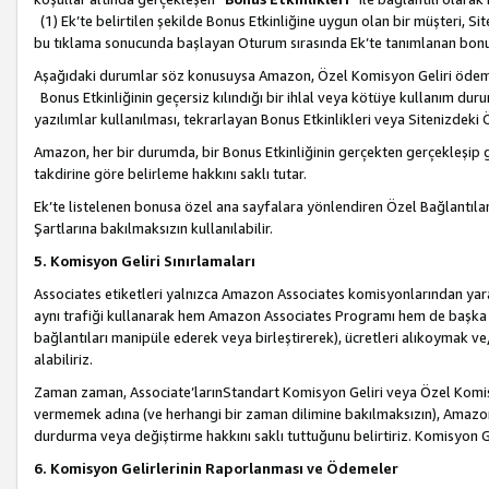
(1) Ek’te belirtilen şekilde Bonus Etkinliğine uygun olan bir müşteri, S
bu tıklama sonucunda başlayan Oturum sırasında Ek’te tanımlanan bon
Aşağıdaki durumlar söz konusuysa Amazon, Özel Komisyon Geliri öde
Bonus Etkinliğinin geçersiz kılındığı bir ihlal veya kötüye kullanım dur
yazılımlar kullanılması, tekrarlayan Bonus Etkinlikleri veya Sitenizdek
Amazon, her bir durumda, bir Bonus Etkinliğinin gerçekten gerçekleşip 
takdirine göre belirleme hakkını saklı tutar.
Ek’te listelenen bonusa özel ana sayfalara yönlendiren Özel Bağlantılar, 
Şartlarına bakılmaksızın kullanılabilir.
5. Komisyon Geliri Sınırlamaları
Associates etiketleri yalnızca Amazon Associates komisyonlarından yarar
aynı trafiği kullanarak hem Amazon Associates Programı hem de başka b
bağlantıları manipüle ederek veya birleştirerek), ücretleri alıkoymak 
alabiliriz.
Zaman zaman, Associate’larınStandart Komisyon Geliri veya Özel Komisy
vermemek adına (ve herhangi bir zaman dilimine bakılmaksızın), Amazon
durdurma veya değiştirme hakkını saklı tuttuğunu belirtiriz. Komisyon Gel
6. Komisyon Gelirlerinin Raporlanması ve Ödemeler