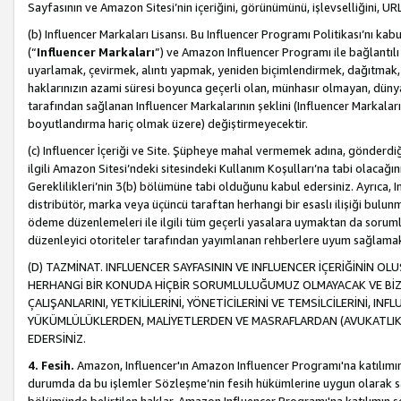
Sayfasının ve Amazon Sitesi’nin içeriğini, görünümünü, işlevselliğini, URL'
(b) Influencer Markaları Lisansı. Bu Influencer Programı Politikası’nı kab
(“
Influencer Markaları
”) ve Amazon Influencer Programı ile bağlantı
uyarlamak, çevirmek, alıntı yapmak, yeniden biçimlendirmek, dağıtmak, il
haklarınızın azami süresi boyunca geçerli olan, münhasır olmayan, dünya
tarafından sağlanan Influencer Markalarının şeklini (Influencer Markal
boyutlandırma hariç olmak üzere) değiştirmeyecektir.
(c) Influencer İçeriği ve Site. Şüpheye mahal vermemek adına, gönderdiğin
ilgili Amazon Sitesi’ndeki sitesindeki Kullanım Koşulları’na tabi olacağı
Gereklilikleri’nin 3(b) bölümüne tabi olduğunu kabul edersiniz. Ayrıca, Inf
distribütör, marka veya üçüncü taraftan herhangi bir esaslı ilişiği bul
ödeme düzenlemeleri ile ilgili tüm geçerli yasalara uymaktan da soruml
düzenleyici otoriteler tarafından yayımlanan rehberlere uyum sağlama
(D) TAZMİNAT. INFLUENCER SAYFASININ VE INFLUENCER İÇERİĞİNİN OL
HERHANGİ BİR KONUDA HİÇBİR SORUMLULUĞUMUZ OLMAYACAK VE BİZİ, B
ÇALIŞANLARINI, YETKİLİLERİNİ, YÖNETİCİLERİNİ VE TEMSİLCİLERİNİ, IN
YÜKÜMLÜLÜKLERDEN, MALİYETLERDEN VE MASRAFLARDAN (AVUKATLIK 
EDERSİNİZ.
4. Fesih.
Amazon, Influencer'ın Amazon Influencer Programı'na katılımını a
durumda da bu işlemler Sözleşme’nin fesih hükümlerine uygun olarak sağl