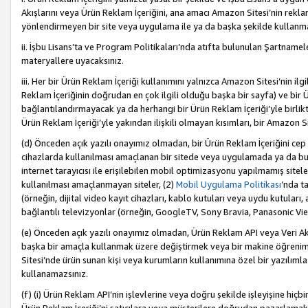
Akışlarını veya Ürün Reklam İçeriğini, ana amacı Amazon Sitesi’nin rek
yönlendirmeyen bir site veya uygulama ile ya da başka şekilde kullanm
ii. İşbu Lisans’ta ve Program Politikaları’nda atıfta bulunulan Şartnamel
materyallere uyacaksınız.
iii. Her bir Ürün Reklam İçeriği kullanımını yalnızca Amazon Sitesi’nin ilg
Reklam İçeriğinin doğrudan en çok ilgili olduğu başka bir sayfa) ve bir Ü
bağlantılandırmayacak ya da herhangi bir Ürün Reklam İçeriği’yle birli
Ürün Reklam İçeriği’yle yakından ilişkili olmayan kısımları, bir Amazon Sit
(d) Önceden açık yazılı onayımız olmadan, bir Ürün Reklam İçeriğini cep 
cihazlarda kullanılması amaçlanan bir sitede veya uygulamada ya da bunl
internet tarayıcısı ile erişilebilen mobil optimizasyonu yapılmamış sitel
kullanılması amaçlanmayan siteler, (2)
Mobil Uygulama Politikası
’nda t
(örneğin, dijital video kayıt cihazları, kablo kutuları veya uydu kutuları,
bağlantılı televizyonlar (örneğin, GoogleTV, Sony Bravia, Panasonic Vier
(e) Önceden açık yazılı onayımız olmadan, Ürün Reklam API veya Veri Ak
başka bir amaçla kullanmak üzere değiştirmek veya bir makine öğrenim
Sitesi’nde ürün sunan kişi veya kurumların kullanımına özel bir yazılım
kullanamazsınız.
(f) (i) Ürün Reklam API’nin işlevlerine veya doğru şekilde işleyişine h