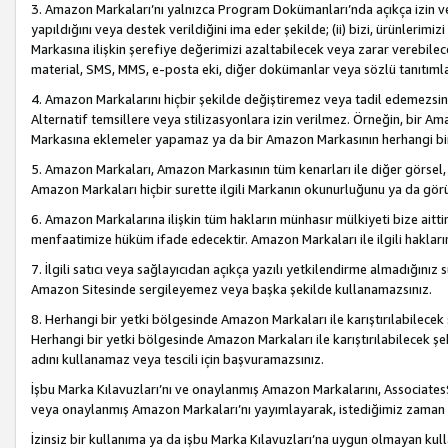
3. Amazon Markaları’nı yalnızca Program Dokümanları’nda açıkça izin ver
yapıldığını veya destek verildiğini ima eder şekilde; (ii) bizi, ürünlerim
Markasına ilişkin şerefiye değerimizi azaltabilecek veya zarar verebilec
material, SMS, MMS, e-posta eki, diğer dokümanlar veya sözlü tanıtıml
4. Amazon Markalarını hiçbir şekilde değiştiremez veya tadil edemezsin
Alternatif temsillere veya stilizasyonlara izin verilmez. Örneğin, bir A
Markasına eklemeler yapamaz ya da bir Amazon Markasının herhangi bir
5. Amazon Markaları, Amazon Markasının tüm kenarları ile diğer görsel, 
Amazon Markaları hiçbir surette ilgili Markanın okunurluğunu ya da görü
6. Amazon Markalarına ilişkin tüm hakların münhasır mülkiyeti bize aitt
menfaatimize hüküm ifade edecektir. Amazon Markaları ile ilgili hakları
7. İlgili satıcı veya sağlayıcıdan açıkça yazılı yetkilendirme almadığınız s
Amazon Sitesinde sergileyemez veya başka şekilde kullanamazsınız.
8. Herhangi bir yetki bölgesinde Amazon Markaları ile karıştırılabilecek
Herhangi bir yetki bölgesinde Amazon Markaları ile karıştırılabilecek şek
adını kullanamaz veya tescili için başvuramazsınız.
İşbu Marka Kılavuzları’nı ve onaylanmış Amazon Markalarını, AssociatesSi
veya onaylanmış Amazon Markaları’nı yayımlayarak, istediğimiz zaman v
İzinsiz bir kullanıma ya da işbu Marka Kılavuzları’na uygun olmayan kul