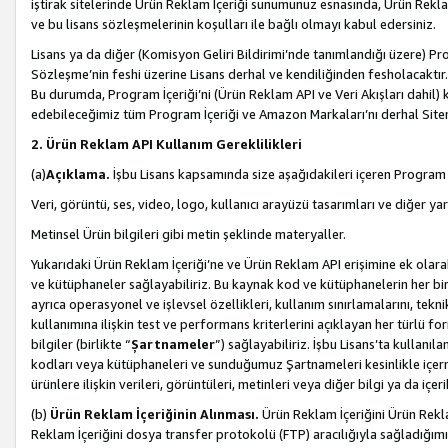
iştirak sitelerinde Ürün Reklam İçeriği sunumunuz esnasında, Ürün Reklam 
ve bu lisans sözleşmelerinin koşulları ile bağlı olmayı kabul edersiniz.
Lisans ya da diğer (Komisyon Geliri Bildirimi’nde tanımlandığı üzer
Sözleşme’nin feshi üzerine Lisans derhal ve kendiliğinden fesholacaktır.
Bu durumda, Program İçeriği’ni (Ürün Reklam API ve Veri Akışları dahil
edebileceğimiz tüm Program İçeriği ve Amazon Markaları’nı derhal Siteni
2. Ürün Reklam API Kullanım Gereklilikleri
(a)
Açıklama.
İşbu Lisans kapsamında size aşağıdakileri içeren Program İ
Veri, görüntü, ses, video, logo, kullanıcı arayüzü tasarımları ve diğer ya
Metinsel Ürün bilgileri gibi metin şeklinde materyaller.
Yukarıdaki Ürün Reklam İçeriği’ne ve Ürün Reklam API erişimine ek olar
ve kütüphaneler sağlayabiliriz. Bu kaynak kod ve kütüphanelerin her biri s
ayrıca operasyonel ve işlevsel özellikleri, kullanım sınırlamalarını, tekn
kullanımına ilişkin test ve performans kriterlerini açıklayan her türlü fo
bilgiler (birlikte “
Şartnameler
”) sağlayabiliriz. İşbu Lisans’ta kullan
kodları veya kütüphaneleri ve sunduğumuz Şartnameleri kesinlikle içerme
ürünlere ilişkin verileri, görüntüleri, metinleri veya diğer bilgi ya da içer
(b)
Ürün Reklam İçeriğinin Alınması.
Ürün Reklam İçeriğini Ürün Rekla
Reklam İçeriğini dosya transfer protokolü (FTP) aracılığıyla sağladığımız 