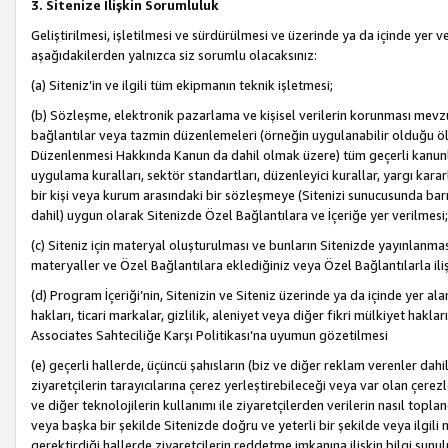
3. Sitenize İlişkin Sorumluluk
Geliştirilmesi, işletilmesi ve sürdürülmesi ve üzerinde ya da içinde yer ve
aşağıdakilerden yalnızca siz sorumlu olacaksınız:
(a) Siteniz’in ve ilgili tüm ekipmanın teknik işletmesi;
(b) Sözleşme, elektronik pazarlama ve kişisel verilerin korunması mevzua
bağlantılar veya tazmin düzenlemeleri (örneğin uygulanabilir olduğu ölç
Düzenlenmesi Hakkında Kanun da dahil olmak üzere) tüm geçerli kanunlar, y
uygulama kuralları, sektör standartları, düzenleyici kurallar, yargı kararl
bir kişi veya kurum arasındaki bir sözleşmeye (Sitenizi sunucusunda barı
dahil) uygun olarak Sitenizde Özel Bağlantılara ve İçeriğe yer verilmesi;
(c) Siteniz için materyal oluşturulması ve bunların Sitenizde yayınlanmas
materyaller ve Özel Bağlantılara eklediğiniz veya Özel Bağlantılarla ili
(d) Program İçeriği’nin, Sitenizin ve Siteniz üzerinde ya da içinde yer al
hakları, ticari markalar, gizlilik, aleniyet veya diğer fikri mülkiyet hak
Associates Sahteciliğe Karşı Politikası’na uyumun gözetilmesi
(e) geçerli hallerde, üçüncü şahısların (biz ve diğer reklam verenler dah
ziyaretçilerin tarayıcılarına çerez yerleştirebileceği veya var olan çerezler
ve diğer teknolojilerin kullanımı ile ziyaretçilerden verilerin nasıl toplandı
veya başka bir şekilde Sitenizde doğru ve yeterli bir şekilde veya ilgili 
gerektirdiği hallerde ziyaretçilerin reddetme imkanına ilişkin bilgi sunul