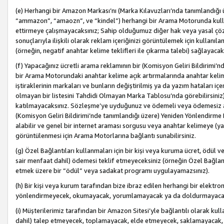
(e) Herhangi bir Amazon Markası’nı (Marka Kılavuzları’nda tanımlandığı ü
“ammazon”, “amaozn”, ve “kindel”) herhangi bir Arama Motorunda kulla
ettirmeye çalışmayacaksınız; Sahip olduğumuz diğer hak veya yasal çöz
sonuçlarıyla ilişkili olarak reklam içeriğinizi görüntülemek için kullanıl
(örneğin, negatif anahtar kelime teklifleri ile çıkarma talebi) sağlayaca
(f) Yapacağınız ücretli arama reklamının bir (Komisyon Geliri Bildirimi’
bir Arama Motorundaki anahtar kelime açık artırmalarında anahtar kelim
iştiraklerinin markaları ve bunların değiştirilmiş ya da yazım hataları iç
olmayan bir listesini Tahdidi Olmayan Marka Tablosu’nda görebilirsiniz)
katılmayacaksınız. Sözleşme’ye uyduğunuz ve ödemeli veya ödemesiz ara
(Komisyon Geliri Bildirimi’nde tanımlandığı üzere) Yeniden Yönlendirme 
alabilir ve genel bir internet araması sorgusu veya anahtar kelimeye (y
görüntülenmesi için Arama Motorlarına bağlantı sunabilirsiniz.
(g) Özel Bağlantıları kullanmaları için bir kişi veya kuruma ücret, ödül 
sair menfaat dahil) ödemesi teklif etmeyeceksiniz (örneğin Özel Bağlantıl
etmek üzere bir “ödül” veya sadakat programı uygulayamazsınız).
(h) Bir kişi veya kurum tarafından bize ibraz edilen herhangi bir elekt
yönlendirmeyecek, okumayacak, yorumlamayacak ya da doldurmayacak
(i) Müşterilerimiz tarafından bir Amazon Sitesi’yle bağlantılı olarak kulla
dahil) talep etmeyecek, toplamayacak, elde etmeyecek, saklamayacak,