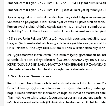
Amazon.com.tr Fiyat: 32,77 TRY (01/07/2008 14:11 [saat dilimini yazın] 
Amazon.com.tr Fiyat: 32,77 TRY (14:11 [saat dilimini yazın] itibarıyla - 
Ayrıca, aşağıdaki sorumluluk reddini fiyat veya stok bilgisinin yanına yer
yöntemlerle paylaşmalısınız: “Ürün fiyat ve stok bilgisi, belirtilen tarih
[lütfen uygulanabilir olduğu ölçüde ilgili Amazon Siteleri’ni girin] göste
fazla bilgi”, son kullanıcıların sorumluluk reddini okumaları için bir yön
(j) Siz veya Ürün Reklam API’ına çağrı yapan bir uygulama geliştirip ya
kopyası Şartnamelerde belirtilen (ya da başka şekilde size geçerli olduğ
Ürün Reklam API’ına veya Ürün Reklam API’dan 40K’dan daha büyük do
(k) Uygulamanızda metin içeren Ürün Reklam İçeriği göstermeniz halinde
sorumluluk reddini ekleyeceksiniz: “[BU UYGULAMADA veya BU SİTEDE,
İÇERİK ‘OLDUĞU GİBİ’ SAĞLANMAKTADIR VE HERHANGİ BİR ZAMANDA DEĞİŞ
talep edeceğimiz tüm bilgileri bize sağlamayı kabul edersiniz.
3. Saklı Haklar; Sunumlarınız
Burada açıkça belirtilen sınırlı lisanslar dışında, Associates Programı, Ö
Ürün Reklam İçeriği, bize ait olan veya işlettiğimiz alan adları, herhangi
bağlı şirketlerimizin ticari markaları ve logoları (Amazon Markaları dah
fikri mülkiyet ve teknolojilere (uygulama program ara yüzleri, yazılım gel
mülkiyet ve menfaatlerimiz (fikri mülkiyet hakları ve tescilli haklar dahil)