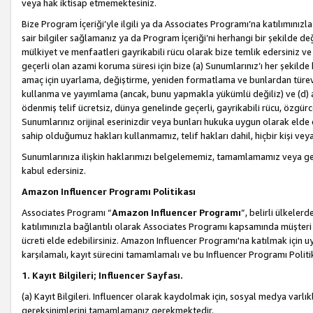
veya hak iktisap etmemektesiniz.
Bize Program İçeriği’yle ilgili ya da Associates Programı’na katılımınızla 
sair bilgiler sağlamanız ya da Program İçeriği’ni herhangi bir şekilde değ
mülkiyet ve menfaatleri gayrikabili rücu olarak bize temlik edersiniz v
geçerli olan azami koruma süresi için bize (a) Sunumlarınız’ı her şekild
amaç için uyarlama, değiştirme, yeniden formatlama ve bunlardan türev e
kullanma ve yayımlama (ancak, bunu yapmakla yükümlü değiliz) ve (d) aşağ
ödenmiş telif ücretsiz, dünya genelinde geçerli, gayrikabili rücu, özgürce 
Sunumlarınız orijinal eserinizdir veya bunları hukuka uygun olarak elde et
sahip olduğumuz hakları kullanmamız, telif hakları dahil, hiçbir kişi vey
Sunumlarınıza ilişkin haklarımızı belgelememiz, tamamlamamız veya geç
kabul edersiniz.
Amazon Influencer Programı Politikası
Associates Programı “
Amazon Influencer Programı
”, belirli ülkele
katılımınızla bağlantılı olarak Associates Programı kapsamında müşteri 
ücreti elde edebilirsiniz. Amazon Influencer Programı'na katılmak için u
karşılamalı, kayıt sürecini tamamlamalı ve bu Influencer Programı Politi
1. Kayıt Bilgileri; Influencer Sayfası.
(a) Kayıt Bilgileri. Influencer olarak kaydolmak için, sosyal medya varlık
gereksinimlerini tamamlamanız gerekmektedir.