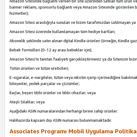
Amazon Sitesinde bağlantı verilen bir site üzerinden satılan tüm ürün ve
banner reklamı, sponsorlu bağlantı veya Amazon Sitesinde gösterilen başk
hizmetler);
Amazon Sitesi aracılığıyla sunulan ve bizim tarafımızdan satılmayan ya
Amazon Sitesi üzerinde kullanılamayan tüm hediye kartları;
Abonelik şeklinde satın alınan dijital Kindle ürünleri (örneğin, Kindle gaz
Bebek formülleri (0-12 ay arası bebekler için);
Amazon Sitesi’ni tanıtan faaliyeti gerçekleştirmeniz ya da Sitenizin bizi
Tütün ürünleri ve tütün üreticileri;
E-sigaralar, e-nargileler, tütün veya nikotin içerip içermediğine bakılmaks
bileşenler, yedek parçalar ve çözümler;
İlaçlar, beşeri tıbbi ürünler ve tıbbi cihazlar; veya
Ateşli Silahlar; veya
Aşağıdaki ASIN numaralarından herhangi birine sahip ürünler:
Halihazırda kapsam dışı ASIN numarası bulunmamaktadır.
Associates Programı Mobil Uygulama Politika