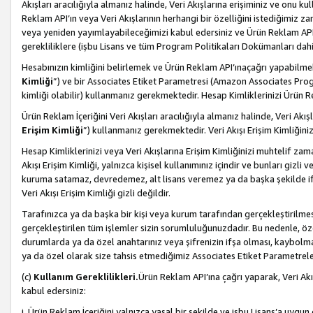
Akışları aracılığıyla almanız halinde, Veri Akışlarına erişiminiz ve onu k
Reklam API’ın veya Veri Akışlarının herhangi bir özelliğini istediğimiz
veya yeniden yayımlayabileceğimizi kabul edersiniz ve Ürün Reklam API’a v
gerekliliklere (işbu Lisans ve tüm Program Politikaları Dokümanları da
Hesabınızın kimliğini belirlemek ve Ürün Reklam API’ınaçağrı yapabilmek i
Kimliği
”) ve bir Associates Etiket Parametresi (Amazon Associates Prog
kimliği olabilir) kullanmanız gerekmektedir. Hesap Kimliklerinizi Ürün R
Ürün Reklam İçeriğini Veri Akışları aracılığıyla almanız halinde, Veri Akış
Erişim Kimliği
”) kullanmanız gerekmektedir. Veri Akışı Erişim Kimliğiniz
Hesap Kimliklerinizi veya Veri Akışlarına Erişim Kimliğinizi muhtelif zama
Akışı Erişim Kimliği, yalnızca kişisel kullanımınız içindir ve bunları giz
kuruma satamaz, devredemez, alt lisans veremez ya da başka şekilde ifşa
Veri Akışı Erişim Kimliği gizli değildir.
Tarafınızca ya da başka bir kişi veya kurum tarafından gerçekleştirilmes
gerçekleştirilen tüm işlemler sizin sorumluluğunuzdadır. Bu nedenle, öze
durumlarda ya da özel anahtarınız veya şifrenizin ifşa olması, kaybolmas
ya da özel olarak size tahsis etmediğimiz Associates Etiket Parametreleri
(c)
Kullanım Gereklilikleri.
Ürün Reklam API’ına çağrı yaparak, Veri Akı
kabul edersiniz:
i. Ürün Reklam İçeriğini yalnızca yasal bir şekilde ve işbu Lisans’a uygun