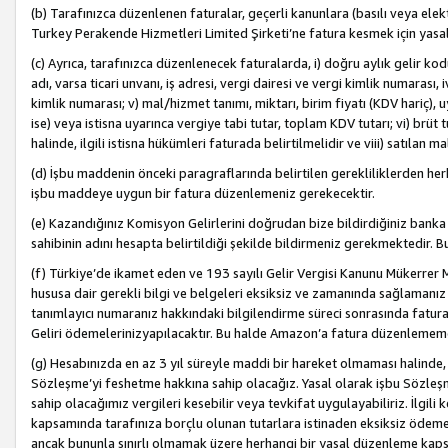
(b) Tarafınızca düzenlenen faturalar, geçerli kanunlara (basılı veya ele
Turkey Perakende Hizmetleri Limited Şirketi’ne fatura kesmek için yasal
(c) Ayrıca, tarafınızca düzenlenecek faturalarda, i) doğru aylık gelir kodu
adı, varsa ticari unvanı, iş adresi, vergi dairesi ve vergi kimlik numarası,
kimlik numarası; v) mal/hizmet tanımı, miktarı, birim fiyatı (KDV hariç)
ise) veya istisna uyarınca vergiye tabi tutar, toplam KDV tutarı; vi) brüt 
halinde, ilgili istisna hükümleri faturada belirtilmelidir ve viii) satılan 
(d) İşbu maddenin önceki paragraflarında belirtilen gerekliliklerden he
işbu maddeye uygun bir fatura düzenlemeniz gerekecektir.
(e) Kazandığınız Komisyon Gelirlerini doğrudan bize bildirdiğiniz banka
sahibinin adını hesapta belirtildiği şekilde bildirmeniz gerekmektedir. 
(f) Türkiye’de ikamet eden ve 193 sayılı Gelir Vergisi Kanunu Mükerrer 
hususa dair gerekli bilgi ve belgeleri eksiksiz ve zamanında sağlamanız
tanımlayıcı numaranız hakkındaki bilgilendirme süreci sonrasında fatur
Geliri ödemelerinizyapılacaktır. Bu halde Amazon’a fatura düzenlemem
(g) Hesabınızda en az 3 yıl süreyle maddi bir hareket olmaması halinde
Sözleşme’yi feshetme hakkına sahip olacağız. Yasal olarak işbu Sözl
sahip olacağımız vergileri kesebilir veya tevkifat uygulayabiliriz. İlgil
kapsamında tarafınıza borçlu olunan tutarlara istinaden eksiksiz ödeme
ancak bununla sınırlı olmamak üzere herhangi bir yasal düzenleme kap