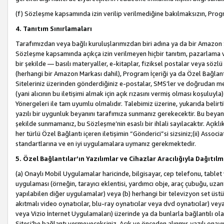
(f) Sözleşme kapsamında izin verilip verilmediğine bakılmaksızın, Progr
4. Tanıtım Sınırlamaları
Tarafımızdan veya bağlı kuruluşlarımızdan biri adına ya da bir Amazon 
Sözleşme kapsamında açıkça izin verilmeyen hiçbir tanıtım, pazarlama v
bir şekilde — basılı materyaller, e-kitaplar, fiziksel postalar veya söz
(herhangi bir Amazon Markası dahil), Program İçeriği ya da Özel Bağlant
Siteleriniz üzerinden gönderdiğiniz e-postalar, SMS’ler ve doğrudan mesaj
(yani alıcının bu iletişimi almak için açık rızasını vermiş olması koşul
Yönergeleri ile tam uyumlu olmalıdır. Talebimiz üzerine, yukarıda belir
yazılı bir uygunluk beyanını tarafımıza sunmanız gerekecektir. Bu beyanı
şekilde sunmamanız, bu Sözleşme’nin esaslı bir ihlali sayılacaktır. Açık
her türlü Özel Bağlantı içeren iletişimin “Gönderici”si sizsiniz;(ii) Asso
standartlarına ve en iyi uygulamalara uymanız gerekmektedir.
5. Özel Bağlantılar’ın Yazılımlar ve Cihazlar Aracılığıyla Dağıtılm
(a) Onaylı Mobil Uygulamalar haricinde, bilgisayar, cep telefonu, tablet 
uygulaması (örneğin, tarayıcı eklentisi, yardımcı obje, araç çubuğu, uzan
yapılabilen diğer uygulamalar) veya (b) herhangi bir televizyon set üstü k
akıtmalı video oynatıcılar, blu-ray oynatıcılar veya dvd oynatıcılar) ve
veya Vizio İnternet Uygulamaları) üzerinde ya da bunlarla bağlantılı o
Sitesi’be bağlantı vermeyeceksiniz. Açık ve önceden alınmış yazılı onay