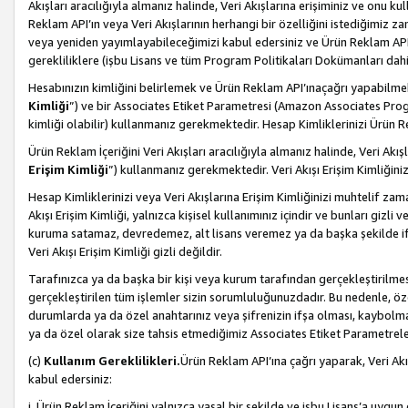
Akışları aracılığıyla almanız halinde, Veri Akışlarına erişiminiz ve onu k
Reklam API’ın veya Veri Akışlarının herhangi bir özelliğini istediğimiz
veya yeniden yayımlayabileceğimizi kabul edersiniz ve Ürün Reklam API’a v
gerekliliklere (işbu Lisans ve tüm Program Politikaları Dokümanları da
Hesabınızın kimliğini belirlemek ve Ürün Reklam API’ınaçağrı yapabilmek i
Kimliği
”) ve bir Associates Etiket Parametresi (Amazon Associates Prog
kimliği olabilir) kullanmanız gerekmektedir. Hesap Kimliklerinizi Ürün R
Ürün Reklam İçeriğini Veri Akışları aracılığıyla almanız halinde, Veri Akış
Erişim Kimliği
”) kullanmanız gerekmektedir. Veri Akışı Erişim Kimliğiniz
Hesap Kimliklerinizi veya Veri Akışlarına Erişim Kimliğinizi muhtelif zama
Akışı Erişim Kimliği, yalnızca kişisel kullanımınız içindir ve bunları giz
kuruma satamaz, devredemez, alt lisans veremez ya da başka şekilde ifşa
Veri Akışı Erişim Kimliği gizli değildir.
Tarafınızca ya da başka bir kişi veya kurum tarafından gerçekleştirilmes
gerçekleştirilen tüm işlemler sizin sorumluluğunuzdadır. Bu nedenle, öze
durumlarda ya da özel anahtarınız veya şifrenizin ifşa olması, kaybolmas
ya da özel olarak size tahsis etmediğimiz Associates Etiket Parametreleri
(c)
Kullanım Gereklilikleri.
Ürün Reklam API’ına çağrı yaparak, Veri Akı
kabul edersiniz:
i. Ürün Reklam İçeriğini yalnızca yasal bir şekilde ve işbu Lisans’a uygun