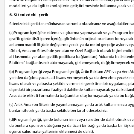
modelleri ya da ilgili teknolojilerin geliştirilmesinde kullanmayacak ve 
6. Sitenizdeki İçerik
Sitenizdeki içerikten münhasıran sorumlu olacaksınız ve aşağıdakileri s
(a)Program İçeriği’ne ekleme ve çıkarma yapmayacak veya Program İçeriği
grafik görüntüsü içeren İçeriği, görüntünün orijinal oranlarını koruyacak
anlamını maddi ölçüde değiştirmeyecek ya da metni gerçeğe aykırı veya y
türleri, Amazon Sitesi’nde yer alan ve Özel Bağlantı olarak biçimlendiril
alt kısmında yer alan gizlilik politikası bağlantıları). Yukarıda belirtilenl
Bildirimi” bağlantısını kaldırmayacak, gizlemeyecek, değiştirmeyecek
(b) Program İçeriği veya Program İçeriği, Ürün Reklam API’ı veya Veri 
yeniden dağıtmayacak, alt lisans vermeyecek ya da devretmeyeceksiniz. Ö
lisans olarak veya başka şekilde vermenizi gerektiren bir uygulama, plat
dışındaki bir pazarlama faaliyeti dahilinde kullanmayacak ya da kullanı
Associate etiketi formatında bağlantılar oluşturmayacak ya da bu bağla
(c) Artık Amazon Sitesinde yayımlanmayan ya da artık kullanımınıza uygu
bunları silecek ya da başka şekilde bertaraf edeceksiniz.
(d)Program İçeriği, içinde bulunan isim veya suretler de dahil olmak üzer
da bunlara sponsor olduğunu ya da ticari bir bağı ya da başka bir ilişki
üçüncü şahıs materyallerinin eklenmesi de dahil).