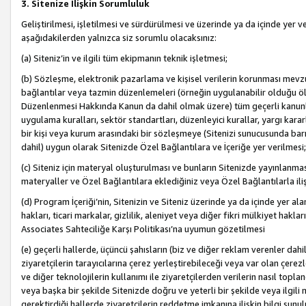
3. Sitenize İlişkin Sorumluluk
Geliştirilmesi, işletilmesi ve sürdürülmesi ve üzerinde ya da içinde yer ve
aşağıdakilerden yalnızca siz sorumlu olacaksınız:
(a) Siteniz’in ve ilgili tüm ekipmanın teknik işletmesi;
(b) Sözleşme, elektronik pazarlama ve kişisel verilerin korunması mevzua
bağlantılar veya tazmin düzenlemeleri (örneğin uygulanabilir olduğu ölç
Düzenlenmesi Hakkında Kanun da dahil olmak üzere) tüm geçerli kanunlar, y
uygulama kuralları, sektör standartları, düzenleyici kurallar, yargı kararl
bir kişi veya kurum arasındaki bir sözleşmeye (Sitenizi sunucusunda barı
dahil) uygun olarak Sitenizde Özel Bağlantılara ve İçeriğe yer verilmesi;
(c) Siteniz için materyal oluşturulması ve bunların Sitenizde yayınlanmas
materyaller ve Özel Bağlantılara eklediğiniz veya Özel Bağlantılarla ili
(d) Program İçeriği’nin, Sitenizin ve Siteniz üzerinde ya da içinde yer al
hakları, ticari markalar, gizlilik, aleniyet veya diğer fikri mülkiyet hak
Associates Sahteciliğe Karşı Politikası’na uyumun gözetilmesi
(e) geçerli hallerde, üçüncü şahısların (biz ve diğer reklam verenler dah
ziyaretçilerin tarayıcılarına çerez yerleştirebileceği veya var olan çerezler
ve diğer teknolojilerin kullanımı ile ziyaretçilerden verilerin nasıl toplandı
veya başka bir şekilde Sitenizde doğru ve yeterli bir şekilde veya ilgili 
gerektirdiği hallerde ziyaretçilerin reddetme imkanına ilişkin bilgi sunul