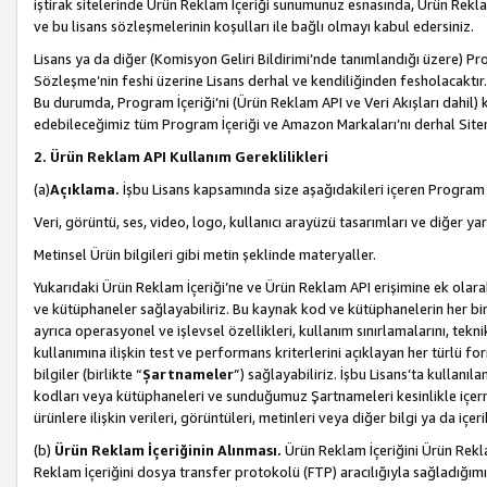
iştirak sitelerinde Ürün Reklam İçeriği sunumunuz esnasında, Ürün Reklam 
ve bu lisans sözleşmelerinin koşulları ile bağlı olmayı kabul edersiniz.
Lisans ya da diğer (Komisyon Geliri Bildirimi’nde tanımlandığı üzer
Sözleşme’nin feshi üzerine Lisans derhal ve kendiliğinden fesholacaktır.
Bu durumda, Program İçeriği’ni (Ürün Reklam API ve Veri Akışları dahil
edebileceğimiz tüm Program İçeriği ve Amazon Markaları’nı derhal Siteni
2. Ürün Reklam API Kullanım Gereklilikleri
(a)
Açıklama.
İşbu Lisans kapsamında size aşağıdakileri içeren Program İ
Veri, görüntü, ses, video, logo, kullanıcı arayüzü tasarımları ve diğer ya
Metinsel Ürün bilgileri gibi metin şeklinde materyaller.
Yukarıdaki Ürün Reklam İçeriği’ne ve Ürün Reklam API erişimine ek olar
ve kütüphaneler sağlayabiliriz. Bu kaynak kod ve kütüphanelerin her biri s
ayrıca operasyonel ve işlevsel özellikleri, kullanım sınırlamalarını, tekn
kullanımına ilişkin test ve performans kriterlerini açıklayan her türlü fo
bilgiler (birlikte “
Şartnameler
”) sağlayabiliriz. İşbu Lisans’ta kullan
kodları veya kütüphaneleri ve sunduğumuz Şartnameleri kesinlikle içerme
ürünlere ilişkin verileri, görüntüleri, metinleri veya diğer bilgi ya da içer
(b)
Ürün Reklam İçeriğinin Alınması.
Ürün Reklam İçeriğini Ürün Rekla
Reklam İçeriğini dosya transfer protokolü (FTP) aracılığıyla sağladığımız 