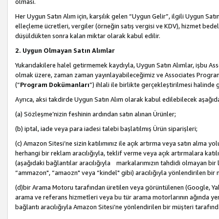
olması.
Her Uygun Satın Alım için, karşılık gelen “Uygun Gelir”, ilgili Uygun Satın
elleçleme ücretleri, vergiler (örneğin satış vergisi ve KDV), hizmet bedell
düşüldükten sonra kalan miktar olarak kabul edilir.
2. Uygun Olmayan Satın Alımlar
Yukarıdakilere halel getirmemek kaydıyla, Uygun Satın Alımlar, işbu Ass
olmak üzere, zaman zaman yayınlayabileceğimiz ve Associates Programı’
(“
Program Dokümanları
”) ihlali ile birlikte gerçekleştirilmesi halinde
Ayrıca, aksi takdirde Uygun Satın Alım olarak kabul edilebilecek aşağıda
(a) Sözleşme’nizin feshinin ardından satın alınan Ürünler;
(b) iptal, iade veya para iadesi talebi başlatılmış Ürün siparişleri;
(c) Amazon Sitesi’ne sizin katılımınız ile açık artırma veya satın alma yol
herhangi bir reklam aracılığıyla, teklif verme veya açık artırmalara ka
(aşağıdaki bağlantılar aracılığıyla markalarımızın tahdidi olmayan bir lis
“ammazon", “amaozn" veya “kindel" gibi) aracılığıyla yönlendirilen bir 
(d)bir Arama Motoru tarafından üretilen veya görüntülenen (Google, Ya
arama ve referans hizmetleri veya bu tür arama motorlarının ağında yer 
bağlantı aracılığıyla Amazon Sitesi’ne yönlendirilen bir müşteri tarafınd