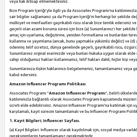
veya hak iktisap etmemektesiniz.
Bize Program İçeriği’yle ilgili ya da Associates Programı’na katılımınızla 
sair bilgiler sağlamanız ya da Program İçeriği’ni herhangi bir şekilde değ
mülkiyet ve menfaatleri gayrikabili rücu olarak bize temlik edersiniz v
geçerli olan azami koruma süresi için bize (a) Sunumlarınız’ı her şekild
amaç için uyarlama, değiştirme, yeniden formatlama ve bunlardan türev e
kullanma ve yayımlama (ancak, bunu yapmakla yükümlü değiliz) ve (d) aşağ
ödenmiş telif ücretsiz, dünya genelinde geçerli, gayrikabili rücu, özgürce 
Sunumlarınız orijinal eserinizdir veya bunları hukuka uygun olarak elde et
sahip olduğumuz hakları kullanmamız, telif hakları dahil, hiçbir kişi vey
Sunumlarınıza ilişkin haklarımızı belgelememiz, tamamlamamız veya geç
kabul edersiniz.
Amazon Influencer Programı Politikası
Associates Programı “
Amazon Influencer Programı
”, belirli ülkele
katılımınızla bağlantılı olarak Associates Programı kapsamında müşteri 
ücreti elde edebilirsiniz. Amazon Influencer Programı'na katılmak için u
karşılamalı, kayıt sürecini tamamlamalı ve bu Influencer Programı Politi
1. Kayıt Bilgileri; Influencer Sayfası.
(a) Kayıt Bilgileri. Influencer olarak kaydolmak için, sosyal medya varlık
gereksinimlerini tamamlamanız gerekmektedir.