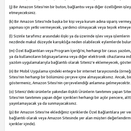
(j) Bir Amazon Sitesi’nin bir buton, bağlantısı veya diğer özelliğinin 
etmeyeceksiniz.
(k) Bir Amazon Sitesi’nde başka bir kişi veya kurum adına sipariş verm
yapması için yetki vermeyecek, yardımcı olmayacak veya teşvik etmeyec
(l) Sizinle tarafımız arasındaki ilişki ya da üzerinde işlev veya işlemler
nezdinde makul düzeyde karışıklığa neden olabilecek eylemlerde bulu
(m) Özel Bağlantıları veya Program İçeriği’ni, herhangi bir casus yazılım,
ya da kullanıcıların bilgisayarlarına veya diğer elektronik cihazlarına 
yazılım uygulamalarıyla bağlantılı olarak Siteniz’e eklemeyecek, göst
(n) Bir Mobil Uygulama içindeki entegre bir internet tarayıcısında (örn
Sitesi’nin herhangi bir bölümünü çerçeve içine almayacaksınız. Ancak, bi
göstermeniz, Amazon Sitesi’nin çerçevelendiği anlamına gelmeyecektir.
(o) Siteniz’deki ürünlerle yakından ilişkili Ürünlerin tanıtımını yapan Si
Sitesi’nin tanıtımını yapan diğer içerikleri herhangi bir açılır pencere, a
yayınlamayacak ya da sunmayacaksınız.
(p) Bir Amazon Sitesi’ne eklediğiniz içeriklerde Özel Bağlantılara yer v
bağlantılı olarak veya Amazon Sitesinde yer alan müşteri değerlendirmele
içerikler içinde).