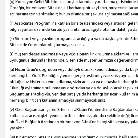
(q) Komisyon Geliri Bildirimi’nin boşluklarından yararlanma girişiminde
Örneğin, bir Amazon Sitesi’ne ait herhangi bir sayfanın, müşterinin tara
açılmasına izin verilmelidir; bunun dışında bir şekilde açılmasını sağlay
(r) Associates Programı’na katılan bir site üzerindeki veya siteden gele
bilgisayarları üzerinde kurulu yazılımlar aracılığıyla olanlar dahil) ya 
(s) Bir robot veya yazılım programı aracılığıyla ya da başka şekilde 
Sitesi’nde Oturumlar oluşturmayacaksınız.
(t) Müşteri değerlendirmesi veya yıldız puanı linkini Ürün Reklam API aracı
uyduğunuz durumlar haricinde, Sitenizde müşterilerimizin değerlendirme
(u) Hiçbir Ürün’ü doğrudan veya dolaylı olarak, kendi adınıza ya da başk
herhangi bir Ödül Etkinliği eylemini gerçekleştirmeyeceksiniz; ayrıca arkada
olduğunuz kişilerin, kendi adlarına, sizin adınıza ya da başka herhangi b
Etkinliği eyleminde bulunmasını doğrudan ya da dolaylı olarak teşvik 
Bağlantılar aracılığıyla, yeniden satış ya da herhangi bir ticari kullanı
herhangi bir ticari kullanım amacıyla sunmayacaksınız.
(v) Özel Bağlantılar içeren Sitenizin URL’sini (Yönlendirme Bağlantıları 
kullanıcı aracısını gizleyemez, örtbas edemez, aldatıcı şekilde değişti
bir Özel Bağlantı üzerinden bir Amazon Sitesi’ne hangi site veya uygula
yasaktır.
(w) Bir Amazon Sitesi’ne yönlendirme yaptığınız durumlarda, bağlantının