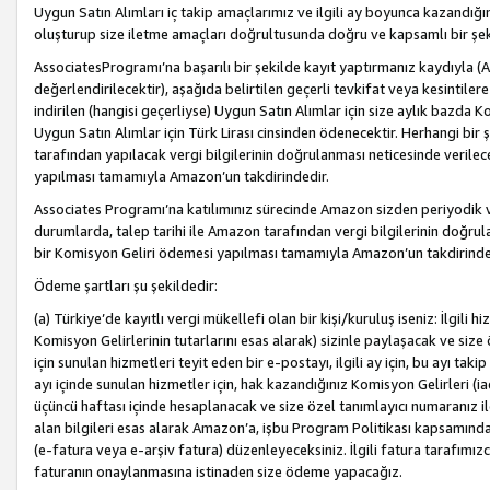
Uygun Satın Alımları iç takip amaçlarımız ve ilgili ay boyunca kazandığ
oluşturup size iletme amaçları doğrultusunda doğru ve kapsamlı bir şek
AssociatesProgramı’na başarılı bir şekilde kayıt yaptırmanız kaydıyla (
değerlendirilecektir), aşağıda belirtilen geçerli tevkifat veya kesintilere
indirilen (hangisi geçerliyse) Uygun Satın Alımlar için size aylık bazda 
Uygun Satın Alımlar için Türk Lirası cinsinden ödenecektir. Herhangi b
tarafından yapılacak vergi bilgilerinin doğrulanması neticesinde verile
yapılması tamamıyla Amazon’un takdirindedir.
Associates Programı’na katılımınız sürecinde Amazon sizden periyodik verg
durumlarda, talep tarihi ile Amazon tarafından vergi bilgilerinin doğru
bir Komisyon Geliri ödemesi yapılması tamamıyla Amazon’un takdirinde
Ödeme şartları şu şekildedir:
(a) Türkiye’de kayıtlı vergi mükellefi olan bir kişi/kuruluş iseniz: İlgili
Komisyon Gelirlerinin tutarlarını esas alarak) sizinle paylaşacak ve siz
için sunulan hizmetleri teyit eden bir e-postayı, ilgili ay için, bu ayı 
ayı içinde sunulan hizmetler için, hak kazandığınız Komisyon Gelirleri (i
üçüncü haftası içinde hesaplanacak ve size özel tanımlayıcı numaranız ile
alan bilgileri esas alarak Amazon’a, işbu Program Politikası kapsamında a
(e-fatura veya e-arşiv fatura) düzenleyeceksiniz. İlgili fatura tarafımı
faturanın onaylanmasına istinaden size ödeme yapacağız.