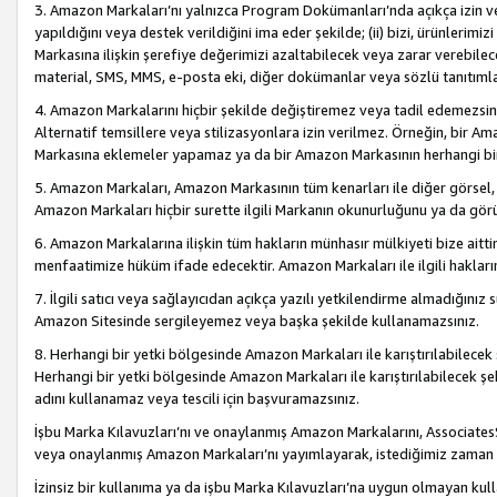
3. Amazon Markaları’nı yalnızca Program Dokümanları’nda açıkça izin ver
yapıldığını veya destek verildiğini ima eder şekilde; (ii) bizi, ürünlerim
Markasına ilişkin şerefiye değerimizi azaltabilecek veya zarar verebilec
material, SMS, MMS, e-posta eki, diğer dokümanlar veya sözlü tanıtıml
4. Amazon Markalarını hiçbir şekilde değiştiremez veya tadil edemezsin
Alternatif temsillere veya stilizasyonlara izin verilmez. Örneğin, bir A
Markasına eklemeler yapamaz ya da bir Amazon Markasının herhangi bir
5. Amazon Markaları, Amazon Markasının tüm kenarları ile diğer görsel, 
Amazon Markaları hiçbir surette ilgili Markanın okunurluğunu ya da görü
6. Amazon Markalarına ilişkin tüm hakların münhasır mülkiyeti bize aitt
menfaatimize hüküm ifade edecektir. Amazon Markaları ile ilgili hakları
7. İlgili satıcı veya sağlayıcıdan açıkça yazılı yetkilendirme almadığınız s
Amazon Sitesinde sergileyemez veya başka şekilde kullanamazsınız.
8. Herhangi bir yetki bölgesinde Amazon Markaları ile karıştırılabilecek
Herhangi bir yetki bölgesinde Amazon Markaları ile karıştırılabilecek şek
adını kullanamaz veya tescili için başvuramazsınız.
İşbu Marka Kılavuzları’nı ve onaylanmış Amazon Markalarını, AssociatesSi
veya onaylanmış Amazon Markaları’nı yayımlayarak, istediğimiz zaman v
İzinsiz bir kullanıma ya da işbu Marka Kılavuzları’na uygun olmayan kul