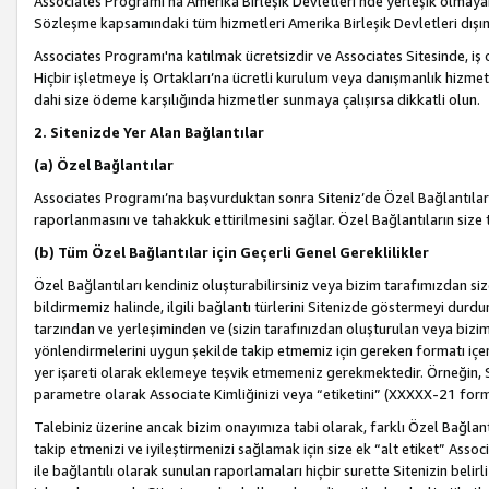
Associates Programı’na Amerika Birleşik Devletleri’nde yerleşik olmayan b
Sözleşme kapsamındaki tüm hizmetleri Amerika Birleşik Devletleri dışınd
Associates Programı'na katılmak ücretsizdir ve Associates Sitesinde, iş
Hiçbir işletmeye İş Ortakları’na ücretli kurulum veya danışmanlık hizme
dahi size ödeme karşılığında hizmetler sunmaya çalışırsa dikkatli olun.
2. Sitenizde Yer Alan Bağlantılar
(a) Özel Bağlantılar
Associates Programı’na başvurduktan sonra Siteniz’de Özel Bağlantılara y
raporlanmasını ve tahakkuk ettirilmesini sağlar. Özel Bağlantıların size
(b) Tüm Özel Bağlantılar için Geçerli Genel Gereklilikler
Özel Bağlantıları kendiniz oluşturabilirsiniz veya bizim tarafımızdan size
bildirmemiz halinde, ilgili bağlantı türlerini Sitenizde göstermeyi durdu
tarzından ve yerleşiminden ve (sizin tarafınızdan oluşturulan veya bizi
yönlendirmelerini uygun şekilde takip etmemiz için gereken formatı içer
yer işareti olarak eklemeye teşvik etmemeniz gerekmektedir. Örneğin, 
parametre olarak Associate Kimliğinizi veya “etiketini” (XXXXX-21 for
Talebiniz üzerine ancak bizim onayımıza tabi olarak, farklı Özel Bağlantı
takip etmenizi ve iyileştirmenizi sağlamak için size ek “alt etiket” Assoc
ile bağlantılı olarak sunulan raporlamaları hiçbir surette Sitenizin belirli 