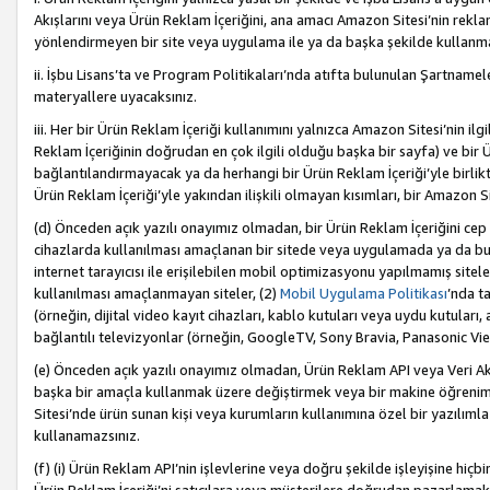
Akışlarını veya Ürün Reklam İçeriğini, ana amacı Amazon Sitesi’nin rek
yönlendirmeyen bir site veya uygulama ile ya da başka şekilde kullanm
ii. İşbu Lisans’ta ve Program Politikaları’nda atıfta bulunulan Şartnamel
materyallere uyacaksınız.
iii. Her bir Ürün Reklam İçeriği kullanımını yalnızca Amazon Sitesi’nin ilg
Reklam İçeriğinin doğrudan en çok ilgili olduğu başka bir sayfa) ve bir Ü
bağlantılandırmayacak ya da herhangi bir Ürün Reklam İçeriği’yle birli
Ürün Reklam İçeriği’yle yakından ilişkili olmayan kısımları, bir Amazon Sit
(d) Önceden açık yazılı onayımız olmadan, bir Ürün Reklam İçeriğini cep 
cihazlarda kullanılması amaçlanan bir sitede veya uygulamada ya da bunl
internet tarayıcısı ile erişilebilen mobil optimizasyonu yapılmamış sitel
kullanılması amaçlanmayan siteler, (2)
Mobil Uygulama Politikası
’nda t
(örneğin, dijital video kayıt cihazları, kablo kutuları veya uydu kutuları,
bağlantılı televizyonlar (örneğin, GoogleTV, Sony Bravia, Panasonic Vier
(e) Önceden açık yazılı onayımız olmadan, Ürün Reklam API veya Veri Ak
başka bir amaçla kullanmak üzere değiştirmek veya bir makine öğrenim
Sitesi’nde ürün sunan kişi veya kurumların kullanımına özel bir yazılım
kullanamazsınız.
(f) (i) Ürün Reklam API’nin işlevlerine veya doğru şekilde işleyişine h