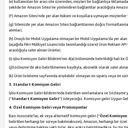
(e) kullanıcıları bir aracı site üzerinden, müşteri bir bağlantıya tıkla
şekilde bir Amazon Sitesi’ne yönlendiren bağlantılar aracılığıyla Amazon
(f) Amazon Sitesi’nde yer alan hüküm ve koşullara uymayan müşteriler t
(g) Sitenizde yer alan Amazon Sitesi bağlantılarının doğru formatlanm
alımları;
(h) Onaylı bir Mobil Uygulama olmayan bir Mobil Uygulama’da yer alan b
(aşağıda Fikri Mülkiyet Lisansı’nda tanımlandığı üzere) Ürün Reklam API
aracılığıyla satın alınan Ürünler;
(i) işbu Komisyon Geliri Bildirimi’nin 4(a) bölümünde belirtildiği hali ile Ö
(j)Sözleşme’de aksi belirtilmemesi kaydıyla, abonelik olarak satın alına
(k) Ürün listeleme sayfasında erişilebilir olmayan ön sipariş veya ön sü
3. Standart Komisyon Geliri
İşbu Komisyon Geliri Bildirim’inde belirtilen sınırlamalara ve Sözleşme
(“
Standart Komisyon Geliri
”) ödeyeceğiz. Komisyon geliri Uygun Ge
4. Özel Komisyon Geliri veya Promosyonlar
Bazı Associate’lar, ek veya alternatif komisyon geliri (“
Özel Komisyon 
belirtilen herhangi bir süreye bakılmaksızın), Amazon, herhangi bir 
veya değiştirme hakkını saklı tutar. Aksi açıkça belirtilmedikçe, bu tür