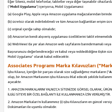
Eğer Siteniz, mobil telefonlar, tabletler veya diğer taşınabilir cihazlar
(“
Mobil Uygulama
”) içeriyorsa, Mobil Uygulamanız:
(a) Google Play, Apple veya Amazon uygulama mağazalarından birinde 
(b) ücretsiz olarak indirilebilmeli ve tüm Amazon bağlantıları erişim ücre
(c) orijinal içeriğe sahip olmalıdır;
(d) Amazon’un kendi alışveriş uygulaması özelliklerini taklit etmemelidi
(e) WebViews’da yer alan Amazon web sayfalarını barındırmamalı veya
Başvurunuzu değerlendireceğiz ve kabul veya reddedildiğine ilişkin si
Mobil Uygulama” olarak kabul edilecektir.
Associates Programı Marka Kılavuzları ("Mark
İşbu Kılavuz, İçeriğin bir parçası olarak size sağladığımız markaların (“
A
olup, bir Amazon Markasının işbu Kılavuzu ihlal edecek şekilde kullanım
açacaktır.
1. AMAZON MARKALARINI YALNIZCA SİTENİZDE GÖRSEL OLARAK, ÜRÜN
İLGİLİ SİTEYE BİR ÖZEL BAĞLANTI İLE KULLANMANIZA İZİN VERİLMİŞTİR.
2. Amazon Markaları’nı kullanımınız (i) işbu Kılavuzların en güncel versiy
Dokümanları ile uyumlu olmalıdır.