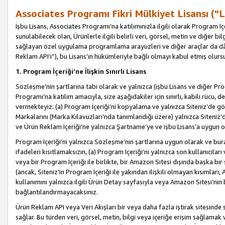
Associates Programı Fikri Mülkiyet Lisansı ("L
İşbu Lisans, Associates Programı’na katılımınızla ilgili olarak Program İ
sunulabilecek olan, Ürünlerle ilgili belirli veri, görsel, metin ve diğer bilg
sağlayan özel uygulama programlama arayüzleri ve diğer araçlar da dâh
Reklam API’ı”), bu Lisans’ın hükümleriyle bağlı olmayı kabul etmiş olurs
1. Program İçeriği’ne İlişkin Sınırlı Lisans
Sözleşme’nin şartlarına tabi olarak ve yalnızca (işbu Lisans ve diğer Pr
Programı’na katılım amacıyla, size aşağıdakiler için sınırlı, kabili rücu, 
vermekteyiz: (a) Program İçeriği’ni kopyalama ve yalnızca Siteniz’de gö
Markalarını (Marka Kılavuzları’nda tanımlandığı üzere) yalnızca Siteniz’
ve Ürün Reklam İçeriği’ne yalnızca Şartname’ye ve işbu Lisans’a uygun 
Program İçeriği’ni yalnızca Sözleşme’nin şartlarına uygun olarak ve bura
ifadeleri kısıtlamaksızın, (a) Program İçeriği’ni yalnızca son kullanıcılar
veya bir Program İçeriği ile birlikte, bir Amazon Sitesi dışında başka bi
(ancak, Siteniz’in Program İçeriği ile yakından ilişkili olmayan kısımları,
kullanımını yalnızca ilgili Ürün Detay sayfasıyla veya Amazon Sitesi’nin 
bağlantılandırmayacaksınız.
Ürün Reklam API veya Veri Akışları bir veya daha fazla iştirak sitesinde s
sağlar. Bu türden veri, görsel, metin, bilgi veya içeriğe erişim sağlama