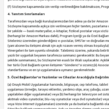
(f) Sözleşme kapsamında izin verilip verilmediğine bakılmaksızın, Progr
4. Tanıtım Sınırlamaları
Tarafımızdan veya bağlı kuruluşlarımızdan biri adına ya da bir Amazon 
Sözleşme kapsamında açıkça izin verilmeyen hiçbir tanıtım, pazarlama v
bir şekilde — basılı materyaller, e-kitaplar, fiziksel postalar veya söz
(herhangi bir Amazon Markası dahil), Program İçeriği ya da Özel Bağlant
Siteleriniz üzerinden gönderdiğiniz e-postalar, SMS’ler ve doğrudan mesaj
(yani alıcının bu iletişimi almak için açık rızasını vermiş olması koşul
Yönergeleri ile tam uyumlu olmalıdır. Talebimiz üzerine, yukarıda belir
yazılı bir uygunluk beyanını tarafımıza sunmanız gerekecektir. Bu beyanı
şekilde sunmamanız, bu Sözleşme’nin esaslı bir ihlali sayılacaktır. Açık
her türlü Özel Bağlantı içeren iletişimin “Gönderici”si sizsiniz;(ii) Asso
standartlarına ve en iyi uygulamalara uymanız gerekmektedir.
5. Özel Bağlantılar’ın Yazılımlar ve Cihazlar Aracılığıyla Dağıtılm
(a) Onaylı Mobil Uygulamalar haricinde, bilgisayar, cep telefonu, tablet 
uygulaması (örneğin, tarayıcı eklentisi, yardımcı obje, araç çubuğu, uzan
yapılabilen diğer uygulamalar) veya (b) herhangi bir televizyon set üstü k
akıtmalı video oynatıcılar, blu-ray oynatıcılar veya dvd oynatıcılar) ve
veya Vizio İnternet Uygulamaları) üzerinde ya da bunlarla bağlantılı o
Sitesi’be bağlantı vermeyeceksiniz. Açık ve önceden alınmış yazılı onay