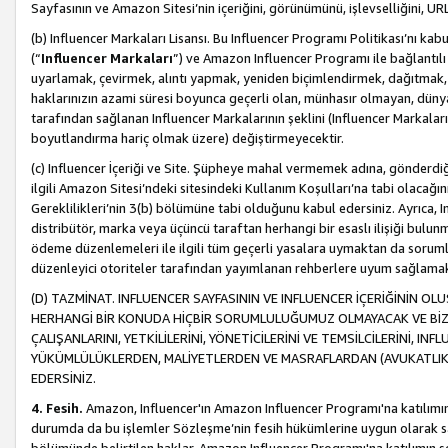
Sayfasının ve Amazon Sitesi’nin içeriğini, görünümünü, işlevselliğini, URL'
(b) Influencer Markaları Lisansı. Bu Influencer Programı Politikası’nı kab
(“
Influencer Markaları
”) ve Amazon Influencer Programı ile bağlantı
uyarlamak, çevirmek, alıntı yapmak, yeniden biçimlendirmek, dağıtmak, il
haklarınızın azami süresi boyunca geçerli olan, münhasır olmayan, dünya
tarafından sağlanan Influencer Markalarının şeklini (Influencer Markal
boyutlandırma hariç olmak üzere) değiştirmeyecektir.
(c) Influencer İçeriği ve Site. Şüpheye mahal vermemek adına, gönderdiğin
ilgili Amazon Sitesi’ndeki sitesindeki Kullanım Koşulları’na tabi olacağı
Gereklilikleri’nin 3(b) bölümüne tabi olduğunu kabul edersiniz. Ayrıca, Inf
distribütör, marka veya üçüncü taraftan herhangi bir esaslı ilişiği bul
ödeme düzenlemeleri ile ilgili tüm geçerli yasalara uymaktan da soruml
düzenleyici otoriteler tarafından yayımlanan rehberlere uyum sağlama
(D) TAZMİNAT. INFLUENCER SAYFASININ VE INFLUENCER İÇERİĞİNİN OL
HERHANGİ BİR KONUDA HİÇBİR SORUMLULUĞUMUZ OLMAYACAK VE BİZİ, B
ÇALIŞANLARINI, YETKİLİLERİNİ, YÖNETİCİLERİNİ VE TEMSİLCİLERİNİ, IN
YÜKÜMLÜLÜKLERDEN, MALİYETLERDEN VE MASRAFLARDAN (AVUKATLIK 
EDERSİNİZ.
4. Fesih.
Amazon, Influencer'ın Amazon Influencer Programı'na katılımını a
durumda da bu işlemler Sözleşme’nin fesih hükümlerine uygun olarak sağl