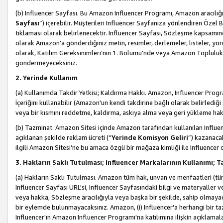
(b) Influencer Sayfası. Bu Amazon Influencer Programı, Amazon aracılığı
Sayfası
”) içerebilir. Müşterileri Influencer Sayfanıza yönlendiren Özel B
tıklaması olarak belirlenecektir. Influencer Sayfası, Sözleşme kapsamınd
olarak Amazon'a gönderdiğiniz metin, resimler, derlemeler, listeler, yorum
olarak, Katılım Gereksinimleri’nin 1. Bölümü’nde veya Amazon Topluluk Ku
göndermeyeceksiniz.
2. Yerinde Kullanım
(a) Kullanımda Takdir Yetkisi; Kaldırma Hakkı. Amazon, Influencer Progra
İçeriğini kullanabilir (Amazon'un kendi takdirine bağlı olarak belirledi
veya bir kısmını reddetme, kaldırma, askıya alma veya geri yükleme hakkı
(b) Tazminat. Amazon Sitesi içinde Amazon tarafından kullanılan Influencer
açıklanan şekilde reklam ücreti (“
Yerinde Komisyon Geliri
”) kazanaca
ilgili Amazon Sitesi’ne bu amaca özgü bir mağaza kimliği ile Influencer 
3. Hakların Saklı Tutulması; Influencer Markalarının Kullanımı;
(a) Hakların Saklı Tutulması. Amazon tüm hak, unvan ve menfaatleri (tüm 
Influencer Sayfası URL'si, Influencer Sayfasındaki bilgi ve materyaller
veya hakka, Sözleşme aracılığıyla veya başka bir şekilde, sahip olmayac
bir eylemde bulunmayacaksınız. Amazon, (i) Influencer'a herhangi bir t
Influencer'ın Amazon Influencer Programı'na katılımına ilişkin açıklamal