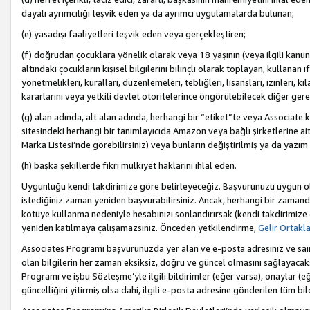
dayalı ayrımcılığı teşvik eden ya da ayrımcı uygulamalarda bulunan;
(e) yasadışı faaliyetleri teşvik eden veya gerçekleştiren;
(f) doğrudan çocuklara yönelik olarak veya 18 yaşının (veya ilgili kanun
altındaki çocukların kişisel bilgilerini bilinçli olarak toplayan, kullana
yönetmelikleri, kuralları, düzenlemeleri, tebliğleri, lisansları, izinleri, k
kararlarını veya yetkili devlet otoritelerince öngörülebilecek diğer gerekl
(g) alan adında, alt alan adında, herhangi bir “etiket”te veya Associate
sitesindeki herhangi bir tanımlayıcıda Amazon veya bağlı şirketlerine ai
Marka Listesi’nde görebilirsiniz) veya bunların değiştirilmiş ya da yazım
(h) başka şekillerde fikri mülkiyet haklarını ihlal eden.
Uygunluğu kendi takdirimize göre belirleyeceğiz. Başvurunuzu uygun o
istediğiniz zaman yeniden başvurabilirsiniz. Ancak, herhangi bir zaman
kötüye kullanma nedeniyle hesabınızı sonlandırırsak (kendi takdirimiz
yeniden katılmaya çalışamazsınız. Önceden yetkilendirme,
Gelir Ortakl
Associates Programı başvurunuzda yer alan ve e-posta adresiniz ve sair ileti
olan bilgilerin her zaman eksiksiz, doğru ve güncel olmasını sağlayacaks
Programı ve işbu Sözleşme’yle ilgili bildirimler (eğer varsa), onaylar (eğ
güncelliğini yitirmiş olsa dahi, ilgili e-posta adresine gönderilen tüm bil