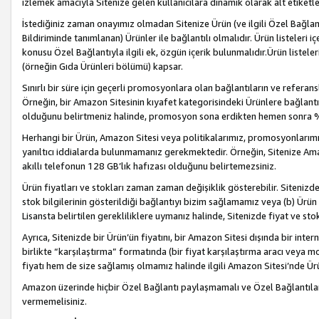
izlemek amacıyla Sitenize gelen kullanıcılara dinamik olarak alt etiketl
İstediğiniz zaman onayımız olmadan Sitenize Ürün (ve ilgili Özel Bağlantı
Bildiriminde tanımlanan) Ürünler ile bağlantılı olmalıdır. Ürün listeleri
konusu Özel Bağlantıyla ilgili ek, özgün içerik bulunmalıdır.Ürün listele
(örneğin Gıda Ürünleri bölümü) kapsar.
Sınırlı bir süre için geçerli promosyonlara olan bağlantıların ve refera
Örneğin, bir Amazon Sitesinin kıyafet kategorisindeki Ürünlere bağlant
olduğunu belirtmeniz halinde, promosyon sona erdikten hemen sonra %15
Herhangi bir Ürün, Amazon Sitesi veya politikalarımız, promosyonlarımız
yanıltıcı iddialarda bulunmamanız gerekmektedir. Örneğin, Sitenize Amazon
akıllı telefonun 128 GB’lık hafızası olduğunu belirtemezsiniz.
Ürün fiyatları ve stokları zaman zaman değişiklik gösterebilir. Sitenizde 
stok bilgilerinin gösterildiği bağlantıyı bizim sağlamamız veya (b) Ürün f
Lisansta belirtilen gerekliliklere uymanız halinde, Sitenizde fiyat ve stok 
Ayrıca, Sitenizde bir Ürün’ün fiyatını, bir Amazon Sitesi dışında bir inte
birlikte “karşılaştırma” formatında (bir fiyat karşılaştırma aracı veya 
fiyatı hem de size sağlamış olmamız halinde ilgili Amazon Sitesi’nde Ür
Amazon üzerinde hiçbir Özel Bağlantı paylaşmamalı ve Özel Bağlantılar
vermemelisiniz.