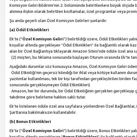
Komisyon Geliri Bildirimi’nin 2. bölümünde belirtilenlere büyük ölçüde 
alımına ilişkin olarak belirtilen kısıtlamalar, özel programlar veya pro
Şu anda geçerli olan Özel Komisyon Gelirleri şunlardır:
(a) Ödül Etkinlikleri
Ek’te (“
Özel Komisyon Geliri
”) belirtildiği üzere, Ödül Etkinlikleri ya
koşullar altında gerçekleşen “Ödül Etkinlikleri” ile bağlantılı olarak kaza
alan bir Özel Bağlantıya tıklayarak Amazon Sitesi’nde ödüle özel ana s
(2) müşteri, bu tıklama sonucunda başlayan Oturum sırasında Ek’te ta
Aşağıdaki durumlar söz konusuysa Amazon, Özel Komisyon Geliri öde
Ödül Etkinliği’nin geçersiz kılındığı bir ihlal veya kötüye kullanım dur
yazılımlar kullanılması, tek bir kişi tarafından gerçekleştirilen birden f
sonucunda gerçekleşmeyen Ödül Etkinlikleri).
Amazon, her bir durumda, bir Ödül Etkinliğinin gerçekten gerçekleşip 
takdirine göre belirleme hakkını saklı tutar.
Ek’te listelenen ödüle özel ana sayfalara yönlendiren Özel Bağlantılar, i
Şartlarına bakılmaksızın kullanılabilir.
(b) Bonus Etkinlikleri
Ek’te (“
Özel Komisyon Geliri
”) belirtildiği üzere, Bonus Etkinlikleri 
koşullar altında gerçekleşen “
Bonus Etkinlikleri
” ile bağlantılı olarak 