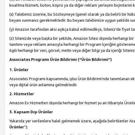
kısaltma hizmeti, buton, köprü ya da diğer reklam yerleşim biçimlerini 
(x) Talebimiz üzerine, bu Sözleşmeye (genel olarak ya da belirli bir hük
beyanı sunmanız gerekmektedir. Bu beyanı talebimize uygun şekilde sunma
(y) Amazon tarafından aksi açıkça kabul edilmedikçe, Siteniz’de fiyat tak
(z) Sitenizde veya başka bir şekilde, Amazon Sitesi dışında herhangi bi
tanıtımı veya reklamı amacıyla herhangi bir Program İçeriğini gösterem
ilgili herhangi bir veri, görsel, metin veya diğer bilgi ya da içeriği Si
Associates Programı Ürün Bildirimi (“Ürün Bildirimi”)
1. Ürünler
Associates Programı kapsamında, işbu Ürün Bildirimi’nde tanımlanan ekle
veya dijital ürün anlamına gelmektedir.
2. Hizmetler
Amazon Ev Hizmetleri dışında herhangi bir hizmet şu an itibariyle Ürünl
3. Kapsam Dışı Ürünler
Yukarıda yer verilenlere halel gelmemek üzere, aşağıda belirtilenler Ass
Ürünler
”):