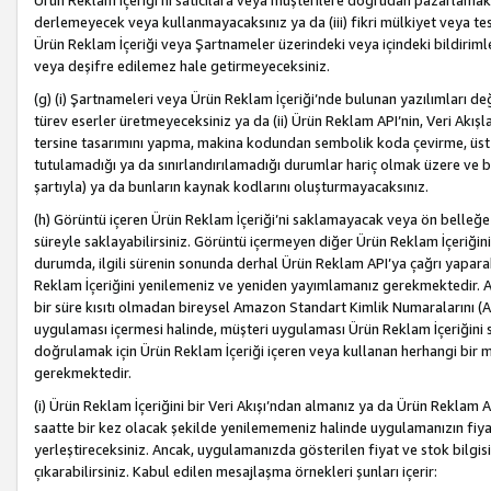
Ürün Reklam İçeriği’ni satıcılara veya müşterilere doğrudan pazarlamak, 
derlemeyecek veya kullanmayacaksınız ya da (iii) fikri mülkiyet veya tesci
Ürün Reklam İçeriği veya Şartnameler üzerindeki veya içindeki bildiri
veya deşifre edilemez hale getirmeyeceksiniz.
(g) (i) Şartnameleri veya Ürün Reklam İçeriği’nde bulunan yazılımları d
türev eserler üretmeyeceksiniz ya da (ii) Ürün Reklam API’nin, Veri Akışla
tersine tasarımını yapma, makina kodundan sembolik koda çevirme, üst
tutulamadığı ya da sınırlandırılamadığı durumlar hariç olmak üzere ve b
şartıyla) ya da bunların kaynak kodlarını oluşturmayacaksınız.
(h) Görüntü içeren Ürün Reklam İçeriği’ni saklamayacak veya ön belleğe 
süreyle saklayabilirsiniz. Görüntü içermeyen diğer Ürün Reklam İçeriğin
durumda, ilgili sürenin sonunda derhal Ürün Reklam API’ya çağrı yaparak
Reklam İçeriğini yenilemeniz ve yeniden yayımlamanız gerekmektedir. Ak
bir süre kısıtı olmadan bireysel Amazon Standart Kimlik Numaralarını (AS
uygulaması içermesi halinde, müşteri uygulaması Ürün Reklam İçeriğin
doğrulamak için Ürün Reklam İçeriği içeren veya kullanan herhangi bir m
gerekmektedir.
(i) Ürün Reklam İçeriğini bir Veri Akışı’ndan almanız ya da Ürün Reklam
saatte bir kez olacak şekilde yenilememeniz halinde uygulamanızın fiya
yerleştireceksiniz. Ancak, uygulamanızda gösterilen fiyat ve stok bilgis
çıkarabilirsiniz. Kabul edilen mesajlaşma örnekleri şunları içerir: