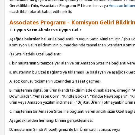
Gereklilikleri’nin, Associates Programı IP Lisansı’nın veya
Amazon Influen
esaslı ihlali olarak kabul edilecektir.
Associates Programı - Komisyon Geliri Bildiri
1. Uygun Satın Alımlar ve Uygun Gelir
Aşağıda belirtilen haller ile bağlantılı “Uygun Satın Alımlar” için (işbu K
Komisyon Geliri Bildirimi’nin 3. maddesinde tanımlanan Standart Komis
(a) Site’nizdeki Özel Bağlantı:
i. bir müşterinin Sitenizde yer alan ve bir Amazon Sitesi’ne bağlantı ver
ii. müşterinin bu Özel Bağlantı’ya tıklaması ile başlayan ve aşağıdakile
A. söz konusu tıklamanın üzerinden 24 saat geçmesi,
B. müşterinin dijital bir ürün (kendi takdirimizde olmak üzere, örneğ
Downloads”, “Amazon Coin”, “Kindle Books”, “Kindle Newspapers”, “Kind
ürün veya Amazon yazılım indirmesi) (“
Dijital Ürün
”) olmayanbir Ürün i
C. müşterinin bir Amazon Sitesi’ne bağlantı veren ancak sizin Özel Bağla
Aşağıdakilerden herhangi birinin gerçekleşmesi:
D. müşterinin Şimdi Al özelliğimiz ile bir Ürün satın alması, veya