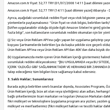
Amazon.com.tr Fiyat: 32,77 TRY (01/07/2008 14:11 [saat dilimini yazın] 
Amazon.com.tr Fiyat: 32,77 TRY (14:11 [saat dilimini yazın] itibarıyla - 
Ayrıca, aşağıdaki sorumluluk reddini fiyat veya stok bilgisinin yanına yer
yöntemlerle paylaşmalısınız: “Ürün fiyat ve stok bilgisi, belirtilen tarih
[lütfen uygulanabilir olduğu ölçüde ilgili Amazon Siteleri’ni girin] göste
fazla bilgi”, son kullanıcıların sorumluluk reddini okumaları için bir yön
(j) Siz veya Ürün Reklam API’ına çağrı yapan bir uygulama geliştirip ya
kopyası Şartnamelerde belirtilen (ya da başka şekilde size geçerli olduğ
Ürün Reklam API’ına veya Ürün Reklam API’dan 40K’dan daha büyük do
(k) Uygulamanızda metin içeren Ürün Reklam İçeriği göstermeniz halinde
sorumluluk reddini ekleyeceksiniz: “[BU UYGULAMADA veya BU SİTEDE,
İÇERİK ‘OLDUĞU GİBİ’ SAĞLANMAKTADIR VE HERHANGİ BİR ZAMANDA DEĞİŞ
talep edeceğimiz tüm bilgileri bize sağlamayı kabul edersiniz.
3. Saklı Haklar; Sunumlarınız
Burada açıkça belirtilen sınırlı lisanslar dışında, Associates Programı, Ö
Ürün Reklam İçeriği, bize ait olan veya işlettiğimiz alan adları, herhangi
bağlı şirketlerimizin ticari markaları ve logoları (Amazon Markaları dah
fikri mülkiyet ve teknolojilere (uygulama program ara yüzleri, yazılım gel
mülkiyet ve menfaatlerimiz (fikri mülkiyet hakları ve tescilli haklar dahil)