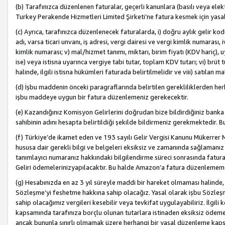
(b) Tarafınızca düzenlenen faturalar, geçerli kanunlara (basılı veya ele
Turkey Perakende Hizmetleri Limited Şirketi’ne fatura kesmek için yasal
(c) Ayrıca, tarafınızca düzenlenecek faturalarda, i) doğru aylık gelir kodu
adı, varsa ticari unvanı, iş adresi, vergi dairesi ve vergi kimlik numarası,
kimlik numarası; v) mal/hizmet tanımı, miktarı, birim fiyatı (KDV hariç)
ise) veya istisna uyarınca vergiye tabi tutar, toplam KDV tutarı; vi) brüt 
halinde, ilgili istisna hükümleri faturada belirtilmelidir ve viii) satılan 
(d) İşbu maddenin önceki paragraflarında belirtilen gerekliliklerden he
işbu maddeye uygun bir fatura düzenlemeniz gerekecektir.
(e) Kazandığınız Komisyon Gelirlerini doğrudan bize bildirdiğiniz banka
sahibinin adını hesapta belirtildiği şekilde bildirmeniz gerekmektedir. 
(f) Türkiye’de ikamet eden ve 193 sayılı Gelir Vergisi Kanunu Mükerrer 
hususa dair gerekli bilgi ve belgeleri eksiksiz ve zamanında sağlamanız
tanımlayıcı numaranız hakkındaki bilgilendirme süreci sonrasında fatur
Geliri ödemelerinizyapılacaktır. Bu halde Amazon’a fatura düzenlemem
(g) Hesabınızda en az 3 yıl süreyle maddi bir hareket olmaması halinde
Sözleşme’yi feshetme hakkına sahip olacağız. Yasal olarak işbu Sözl
sahip olacağımız vergileri kesebilir veya tevkifat uygulayabiliriz. İlgil
kapsamında tarafınıza borçlu olunan tutarlara istinaden eksiksiz ödeme
ancak bununla sınırlı olmamak üzere herhangi bir yasal düzenleme kap