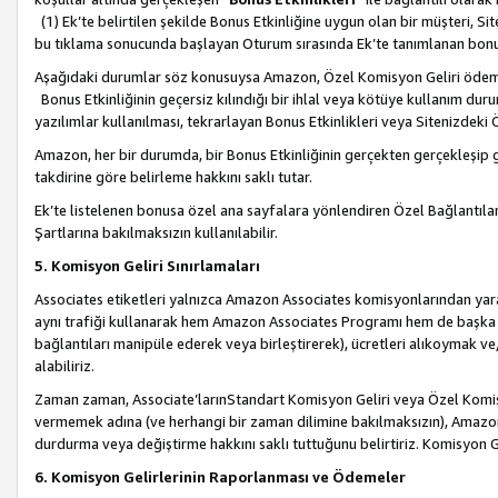
(1) Ek’te belirtilen şekilde Bonus Etkinliğine uygun olan bir müşteri, S
bu tıklama sonucunda başlayan Oturum sırasında Ek’te tanımlanan bon
Aşağıdaki durumlar söz konusuysa Amazon, Özel Komisyon Geliri öde
Bonus Etkinliğinin geçersiz kılındığı bir ihlal veya kötüye kullanım dur
yazılımlar kullanılması, tekrarlayan Bonus Etkinlikleri veya Sitenizdek
Amazon, her bir durumda, bir Bonus Etkinliğinin gerçekten gerçekleşip 
takdirine göre belirleme hakkını saklı tutar.
Ek’te listelenen bonusa özel ana sayfalara yönlendiren Özel Bağlantılar, 
Şartlarına bakılmaksızın kullanılabilir.
5. Komisyon Geliri Sınırlamaları
Associates etiketleri yalnızca Amazon Associates komisyonlarından yarar
aynı trafiği kullanarak hem Amazon Associates Programı hem de başka b
bağlantıları manipüle ederek veya birleştirerek), ücretleri alıkoymak 
alabiliriz.
Zaman zaman, Associate’larınStandart Komisyon Geliri veya Özel Komisy
vermemek adına (ve herhangi bir zaman dilimine bakılmaksızın), Amazon
durdurma veya değiştirme hakkını saklı tuttuğunu belirtiriz. Komisyon Gel
6. Komisyon Gelirlerinin Raporlanması ve Ödemeler