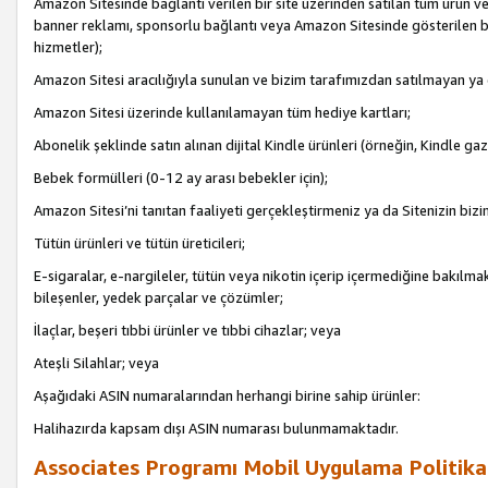
Amazon Sitesinde bağlantı verilen bir site üzerinden satılan tüm ürün ve
banner reklamı, sponsorlu bağlantı veya Amazon Sitesinde gösterilen başk
hizmetler);
Amazon Sitesi aracılığıyla sunulan ve bizim tarafımızdan satılmayan ya
Amazon Sitesi üzerinde kullanılamayan tüm hediye kartları;
Abonelik şeklinde satın alınan dijital Kindle ürünleri (örneğin, Kindle gaz
Bebek formülleri (0-12 ay arası bebekler için);
Amazon Sitesi’ni tanıtan faaliyeti gerçekleştirmeniz ya da Sitenizin bizi
Tütün ürünleri ve tütün üreticileri;
E-sigaralar, e-nargileler, tütün veya nikotin içerip içermediğine bakılmaks
bileşenler, yedek parçalar ve çözümler;
İlaçlar, beşeri tıbbi ürünler ve tıbbi cihazlar; veya
Ateşli Silahlar; veya
Aşağıdaki ASIN numaralarından herhangi birine sahip ürünler:
Halihazırda kapsam dışı ASIN numarası bulunmamaktadır.
Associates Programı Mobil Uygulama Politika