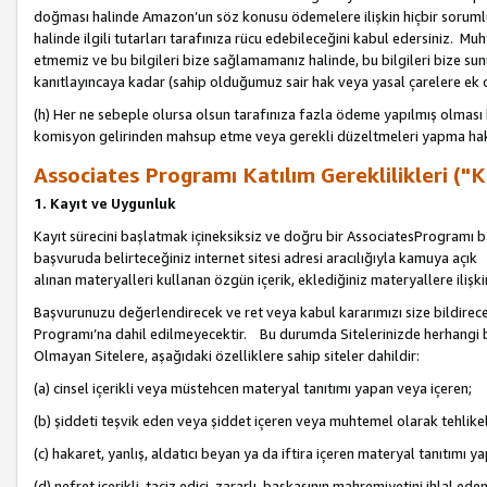
doğması halinde Amazon’un söz konusu ödemelere ilişkin hiçbir soru
halinde ilgili tutarları tarafınıza rücu edebileceğini kabul edersiniz. Muh
etmemiz ve bu bilgileri bize sağlamamanız halinde, bu bilgileri bize su
kanıtlayıncaya kadar (sahip olduğumuz sair hak veya yasal çarelere ek 
(h) Her ne sebeple olursa olsun tarafınıza fazla ödeme yapılmış olması 
komisyon gelirinden mahsup etme veya gerekli düzeltmeleri yapma hakkı
Associates Programı Katılım Gereklilikleri ("Ka
1. Kayıt ve Uygunluk
Kayıt sürecini başlatmak içineksiksiz ve doğru bir AssociatesProgramı ba
başvuruda belirteceğiniz internet sitesi adresi aracılığıyla kamuya aç
alınan materyalleri kullanan özgün içerik, eklediğiniz materyallere ilişk
Başvurunuzu değerlendirecek ve ret veya kabul kararımızı size bildirece
Programı’na dahil edilmeyecektir. Bu durumda Sitelerinizde herhangi b
Olmayan Sitelere, aşağıdaki özelliklere sahip siteler dahildir:
(a) cinsel içerikli veya müstehcen materyal tanıtımı yapan veya içeren;
(b) şiddeti teşvik eden veya şiddet içeren veya muhtemel olarak tehlikel
(c) hakaret, yanlış, aldatıcı beyan ya da iftira içeren materyal tanıtımı y
(d) nefret içerikli, taciz edici, zararlı, başkasının mahremiyetini ihlal eden