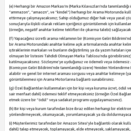
(e) Herhangi bir Amazon Markası’nı (Marka Kılavuzları’nda tanımlandığı ü
“ammazon”, “amaozn”, ve “kindel”) herhangi bir Arama Motorunda kulla
ettirmeye çalışmayacaksınız; Sahip olduğumuz diğer hak veya yasal çöz
sonuçlarıyla ilişkili olarak reklam içeriğinizi görüntülemek için kullanıl
(örneğin, negatif anahtar kelime teklifleri ile çıkarma talebi) sağlayaca
(f) Yapacağınız ücretli arama reklamının bir (Komisyon Geliri Bildirimi’
bir Arama Motorundaki anahtar kelime açık artırmalarında anahtar kelim
iştiraklerinin markaları ve bunların değiştirilmiş ya da yazım hataları iç
olmayan bir listesini Tahdidi Olmayan Marka Tablosu’nda görebilirsiniz)
katılmayacaksınız. Sözleşme’ye uyduğunuz ve ödemeli veya ödemesiz ara
(Komisyon Geliri Bildirimi’nde tanımlandığı üzere) Yeniden Yönlendirme 
alabilir ve genel bir internet araması sorgusu veya anahtar kelimeye (y
görüntülenmesi için Arama Motorlarına bağlantı sunabilirsiniz.
(g) Özel Bağlantıları kullanmaları için bir kişi veya kuruma ücret, ödül 
sair menfaat dahil) ödemesi teklif etmeyeceksiniz (örneğin Özel Bağlantıl
etmek üzere bir “ödül” veya sadakat programı uygulayamazsınız).
(h) Bir kişi veya kurum tarafından bize ibraz edilen herhangi bir elekt
yönlendirmeyecek, okumayacak, yorumlamayacak ya da doldurmayacak
(i) Müşterilerimiz tarafından bir Amazon Sitesi’yle bağlantılı olarak kulla
dahil) talep etmeyecek, toplamayacak, elde etmeyecek, saklamayacak,