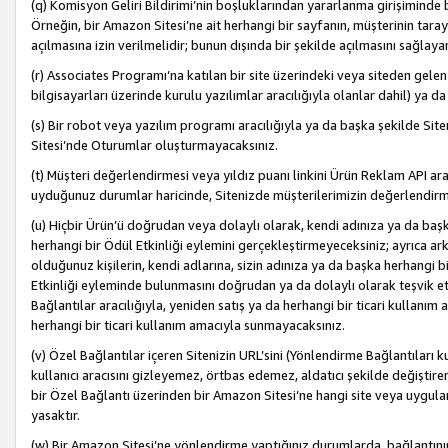
(q) Komisyon Geliri Bildirimi’nin boşluklarından yararlanma girişiminde
Örneğin, bir Amazon Sitesi’ne ait herhangi bir sayfanın, müşterinin tara
açılmasına izin verilmelidir; bunun dışında bir şekilde açılmasını sağlay
(r) Associates Programı’na katılan bir site üzerindeki veya siteden gele
bilgisayarları üzerinde kurulu yazılımlar aracılığıyla olanlar dahil) ya 
(s) Bir robot veya yazılım programı aracılığıyla ya da başka şekilde 
Sitesi’nde Oturumlar oluşturmayacaksınız.
(t) Müşteri değerlendirmesi veya yıldız puanı linkini Ürün Reklam API aracı
uyduğunuz durumlar haricinde, Sitenizde müşterilerimizin değerlendirme
(u) Hiçbir Ürün’ü doğrudan veya dolaylı olarak, kendi adınıza ya da başk
herhangi bir Ödül Etkinliği eylemini gerçekleştirmeyeceksiniz; ayrıca arkada
olduğunuz kişilerin, kendi adlarına, sizin adınıza ya da başka herhangi b
Etkinliği eyleminde bulunmasını doğrudan ya da dolaylı olarak teşvik 
Bağlantılar aracılığıyla, yeniden satış ya da herhangi bir ticari kullanı
herhangi bir ticari kullanım amacıyla sunmayacaksınız.
(v) Özel Bağlantılar içeren Sitenizin URL’sini (Yönlendirme Bağlantıları 
kullanıcı aracısını gizleyemez, örtbas edemez, aldatıcı şekilde değişti
bir Özel Bağlantı üzerinden bir Amazon Sitesi’ne hangi site veya uygula
yasaktır.
(w) Bir Amazon Sitesi’ne yönlendirme yaptığınız durumlarda, bağlantının