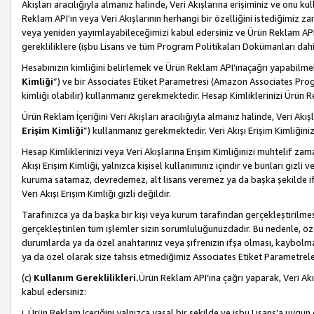
Akışları aracılığıyla almanız halinde, Veri Akışlarına erişiminiz ve onu k
Reklam API’ın veya Veri Akışlarının herhangi bir özelliğini istediğimiz
veya yeniden yayımlayabileceğimizi kabul edersiniz ve Ürün Reklam API’a v
gerekliliklere (işbu Lisans ve tüm Program Politikaları Dokümanları da
Hesabınızın kimliğini belirlemek ve Ürün Reklam API’ınaçağrı yapabilmek i
Kimliği
”) ve bir Associates Etiket Parametresi (Amazon Associates Prog
kimliği olabilir) kullanmanız gerekmektedir. Hesap Kimliklerinizi Ürün R
Ürün Reklam İçeriğini Veri Akışları aracılığıyla almanız halinde, Veri Akış
Erişim Kimliği
”) kullanmanız gerekmektedir. Veri Akışı Erişim Kimliğiniz
Hesap Kimliklerinizi veya Veri Akışlarına Erişim Kimliğinizi muhtelif zama
Akışı Erişim Kimliği, yalnızca kişisel kullanımınız içindir ve bunları giz
kuruma satamaz, devredemez, alt lisans veremez ya da başka şekilde ifşa
Veri Akışı Erişim Kimliği gizli değildir.
Tarafınızca ya da başka bir kişi veya kurum tarafından gerçekleştirilmes
gerçekleştirilen tüm işlemler sizin sorumluluğunuzdadır. Bu nedenle, öze
durumlarda ya da özel anahtarınız veya şifrenizin ifşa olması, kaybolmas
ya da özel olarak size tahsis etmediğimiz Associates Etiket Parametreleri
(c)
Kullanım Gereklilikleri.
Ürün Reklam API’ına çağrı yaparak, Veri Akı
kabul edersiniz:
i. Ürün Reklam İçeriğini yalnızca yasal bir şekilde ve işbu Lisans’a uygun