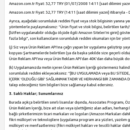
Amazon.com.tr Fiyat: 32,77 TRY (01/07/2008 14:11 [saat dilimini yazın] 
Amazon.com.tr Fiyat: 32,77 TRY (14:11 [saat dilimini yazın] itibarıyla - 
Ayrıca, aşağıdaki sorumluluk reddini fiyat veya stok bilgisinin yanına yer
yöntemlerle paylaşmalısınız: “Ürün fiyat ve stok bilgisi, belirtilen tarih
[lütfen uygulanabilir olduğu ölçüde ilgili Amazon Siteleri’ni girin] göste
fazla bilgi”, son kullanıcıların sorumluluk reddini okumaları için bir yön
(j) Siz veya Ürün Reklam API’ına çağrı yapan bir uygulama geliştirip ya
kopyası Şartnamelerde belirtilen (ya da başka şekilde size geçerli olduğ
Ürün Reklam API’ına veya Ürün Reklam API’dan 40K’dan daha büyük do
(k) Uygulamanızda metin içeren Ürün Reklam İçeriği göstermeniz halinde
sorumluluk reddini ekleyeceksiniz: “[BU UYGULAMADA veya BU SİTEDE,
İÇERİK ‘OLDUĞU GİBİ’ SAĞLANMAKTADIR VE HERHANGİ BİR ZAMANDA DEĞİŞ
talep edeceğimiz tüm bilgileri bize sağlamayı kabul edersiniz.
3. Saklı Haklar; Sunumlarınız
Burada açıkça belirtilen sınırlı lisanslar dışında, Associates Programı, Ö
Ürün Reklam İçeriği, bize ait olan veya işlettiğimiz alan adları, herhangi
bağlı şirketlerimizin ticari markaları ve logoları (Amazon Markaları dah
fikri mülkiyet ve teknolojilere (uygulama program ara yüzleri, yazılım gel
mülkiyet ve menfaatlerimiz (fikri mülkiyet hakları ve tescilli haklar dahil)