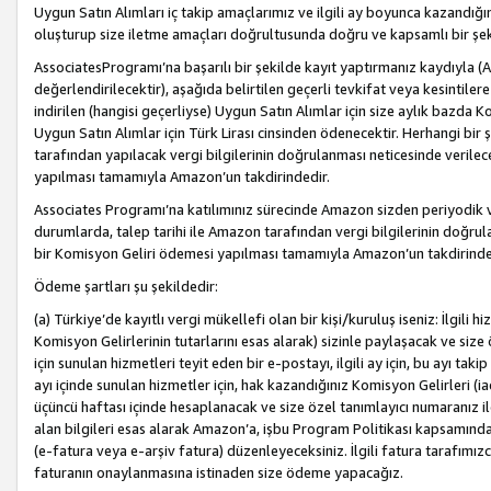
Uygun Satın Alımları iç takip amaçlarımız ve ilgili ay boyunca kazandığ
oluşturup size iletme amaçları doğrultusunda doğru ve kapsamlı bir şek
AssociatesProgramı’na başarılı bir şekilde kayıt yaptırmanız kaydıyla (
değerlendirilecektir), aşağıda belirtilen geçerli tevkifat veya kesintilere
indirilen (hangisi geçerliyse) Uygun Satın Alımlar için size aylık bazda 
Uygun Satın Alımlar için Türk Lirası cinsinden ödenecektir. Herhangi b
tarafından yapılacak vergi bilgilerinin doğrulanması neticesinde verile
yapılması tamamıyla Amazon’un takdirindedir.
Associates Programı’na katılımınız sürecinde Amazon sizden periyodik verg
durumlarda, talep tarihi ile Amazon tarafından vergi bilgilerinin doğru
bir Komisyon Geliri ödemesi yapılması tamamıyla Amazon’un takdirinde
Ödeme şartları şu şekildedir:
(a) Türkiye’de kayıtlı vergi mükellefi olan bir kişi/kuruluş iseniz: İlgili
Komisyon Gelirlerinin tutarlarını esas alarak) sizinle paylaşacak ve siz
için sunulan hizmetleri teyit eden bir e-postayı, ilgili ay için, bu ayı 
ayı içinde sunulan hizmetler için, hak kazandığınız Komisyon Gelirleri (i
üçüncü haftası içinde hesaplanacak ve size özel tanımlayıcı numaranız ile
alan bilgileri esas alarak Amazon’a, işbu Program Politikası kapsamında a
(e-fatura veya e-arşiv fatura) düzenleyeceksiniz. İlgili fatura tarafımı
faturanın onaylanmasına istinaden size ödeme yapacağız.