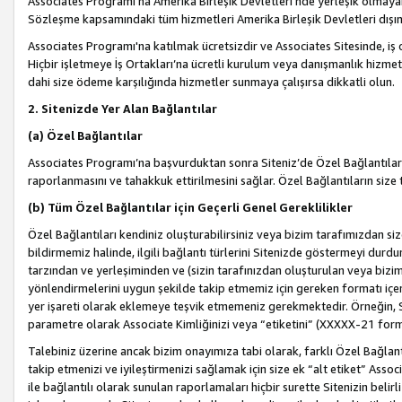
Associates Programı’na Amerika Birleşik Devletleri’nde yerleşik olmayan b
Sözleşme kapsamındaki tüm hizmetleri Amerika Birleşik Devletleri dışınd
Associates Programı'na katılmak ücretsizdir ve Associates Sitesinde, iş
Hiçbir işletmeye İş Ortakları’na ücretli kurulum veya danışmanlık hizme
dahi size ödeme karşılığında hizmetler sunmaya çalışırsa dikkatli olun.
2. Sitenizde Yer Alan Bağlantılar
(a) Özel Bağlantılar
Associates Programı’na başvurduktan sonra Siteniz’de Özel Bağlantılara y
raporlanmasını ve tahakkuk ettirilmesini sağlar. Özel Bağlantıların size
(b) Tüm Özel Bağlantılar için Geçerli Genel Gereklilikler
Özel Bağlantıları kendiniz oluşturabilirsiniz veya bizim tarafımızdan size
bildirmemiz halinde, ilgili bağlantı türlerini Sitenizde göstermeyi durdu
tarzından ve yerleşiminden ve (sizin tarafınızdan oluşturulan veya bizi
yönlendirmelerini uygun şekilde takip etmemiz için gereken formatı içer
yer işareti olarak eklemeye teşvik etmemeniz gerekmektedir. Örneğin, 
parametre olarak Associate Kimliğinizi veya “etiketini” (XXXXX-21 for
Talebiniz üzerine ancak bizim onayımıza tabi olarak, farklı Özel Bağlantı
takip etmenizi ve iyileştirmenizi sağlamak için size ek “alt etiket” Assoc
ile bağlantılı olarak sunulan raporlamaları hiçbir surette Sitenizin belirli 