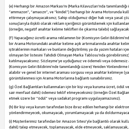
(e) Herhangi bir Amazon Markası’nı (Marka Kılavuzları’nda tanımlandığı ü
“ammazon”, “amaozn”, ve “kindel”) herhangi bir Arama Motorunda kulla
ettirmeye çalışmayacaksınız; Sahip olduğumuz diğer hak veya yasal çöz
sonuçlarıyla ilişkili olarak reklam içeriğinizi görüntülemek için kullanıl
(örneğin, negatif anahtar kelime teklifleri ile çıkarma talebi) sağlayaca
(f) Yapacağınız ücretli arama reklamının bir (Komisyon Geliri Bildirimi’
bir Arama Motorundaki anahtar kelime açık artırmalarında anahtar kelim
iştiraklerinin markaları ve bunların değiştirilmiş ya da yazım hataları iç
olmayan bir listesini Tahdidi Olmayan Marka Tablosu’nda görebilirsiniz)
katılmayacaksınız. Sözleşme’ye uyduğunuz ve ödemeli veya ödemesiz ara
(Komisyon Geliri Bildirimi’nde tanımlandığı üzere) Yeniden Yönlendirme 
alabilir ve genel bir internet araması sorgusu veya anahtar kelimeye (y
görüntülenmesi için Arama Motorlarına bağlantı sunabilirsiniz.
(g) Özel Bağlantıları kullanmaları için bir kişi veya kuruma ücret, ödül 
sair menfaat dahil) ödemesi teklif etmeyeceksiniz (örneğin Özel Bağlantıl
etmek üzere bir “ödül” veya sadakat programı uygulayamazsınız).
(h) Bir kişi veya kurum tarafından bize ibraz edilen herhangi bir elekt
yönlendirmeyecek, okumayacak, yorumlamayacak ya da doldurmayacak
(i) Müşterilerimiz tarafından bir Amazon Sitesi’yle bağlantılı olarak kulla
dahil) talep etmeyecek, toplamayacak, elde etmeyecek, saklamayacak,