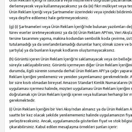
Ürün Reklam İçeriği’ni satıcılara veya müşterilere doğrudan pazarlamak, 
derlemeyecek veya kullanmayacaksınız ya da (iii) fikri mülkiyet veya tesci
Ürün Reklam İçeriği veya Şartnameler üzerindeki veya içindeki bildiri
veya deşifre edilemez hale getirmeyeceksiniz.
(g) (i) Şartnameleri veya Ürün Reklam İçeriği’nde bulunan yazılımları d
türev eserler üretmeyeceksiniz ya da (ii) Ürün Reklam API’nin, Veri Akışla
tersine tasarımını yapma, makina kodundan sembolik koda çevirme, üst
tutulamadığı ya da sınırlandırılamadığı durumlar hariç olmak üzere ve b
şartıyla) ya da bunların kaynak kodlarını oluşturmayacaksınız.
(h) Görüntü içeren Ürün Reklam İçeriği’ni saklamayacak veya ön belleğe 
süreyle saklayabilirsiniz. Görüntü içermeyen diğer Ürün Reklam İçeriğin
durumda, ilgili sürenin sonunda derhal Ürün Reklam API’ya çağrı yaparak
Reklam İçeriğini yenilemeniz ve yeniden yayımlamanız gerekmektedir. Ak
bir süre kısıtı olmadan bireysel Amazon Standart Kimlik Numaralarını (AS
uygulaması içermesi halinde, müşteri uygulaması Ürün Reklam İçeriğin
doğrulamak için Ürün Reklam İçeriği içeren veya kullanan herhangi bir m
gerekmektedir.
(i) Ürün Reklam İçeriğini bir Veri Akışı’ndan almanız ya da Ürün Reklam
saatte bir kez olacak şekilde yenilememeniz halinde uygulamanızın fiya
yerleştireceksiniz. Ancak, uygulamanızda gösterilen fiyat ve stok bilgis
çıkarabilirsiniz. Kabul edilen mesajlaşma örnekleri şunları içerir: