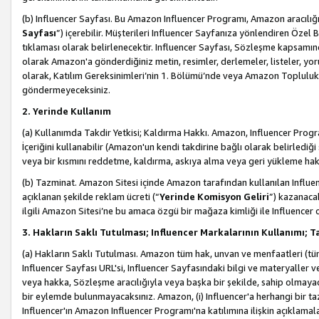
(b) Influencer Sayfası. Bu Amazon Influencer Programı, Amazon aracılığı
Sayfası
”) içerebilir. Müşterileri Influencer Sayfanıza yönlendiren Özel B
tıklaması olarak belirlenecektir. Influencer Sayfası, Sözleşme kapsamınd
olarak Amazon'a gönderdiğiniz metin, resimler, derlemeler, listeler, yorum
olarak, Katılım Gereksinimleri’nin 1. Bölümü’nde veya Amazon Topluluk Ku
göndermeyeceksiniz.
2. Yerinde Kullanım
(a) Kullanımda Takdir Yetkisi; Kaldırma Hakkı. Amazon, Influencer Progra
İçeriğini kullanabilir (Amazon'un kendi takdirine bağlı olarak belirledi
veya bir kısmını reddetme, kaldırma, askıya alma veya geri yükleme hakkı
(b) Tazminat. Amazon Sitesi içinde Amazon tarafından kullanılan Influencer
açıklanan şekilde reklam ücreti (“
Yerinde Komisyon Geliri
”) kazanaca
ilgili Amazon Sitesi’ne bu amaca özgü bir mağaza kimliği ile Influencer 
3. Hakların Saklı Tutulması; Influencer Markalarının Kullanımı;
(a) Hakların Saklı Tutulması. Amazon tüm hak, unvan ve menfaatleri (tüm 
Influencer Sayfası URL'si, Influencer Sayfasındaki bilgi ve materyaller
veya hakka, Sözleşme aracılığıyla veya başka bir şekilde, sahip olmayac
bir eylemde bulunmayacaksınız. Amazon, (i) Influencer'a herhangi bir t
Influencer'ın Amazon Influencer Programı'na katılımına ilişkin açıklamal