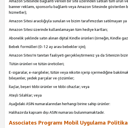
Amazon Sitesinde bağlantı verilen bir site üzerinden satılan tüm ürün ve
banner reklamı, sponsorlu bağlantı veya Amazon Sitesinde gösterilen başk
hizmetler);
Amazon Sitesi aracılığıyla sunulan ve bizim tarafımızdan satılmayan ya
Amazon Sitesi üzerinde kullanılamayan tüm hediye kartları;
Abonelik şeklinde satın alınan dijital Kindle ürünleri (örneğin, Kindle gaz
Bebek formülleri (0-12 ay arası bebekler için);
Amazon Sitesi’ni tanıtan faaliyeti gerçekleştirmeniz ya da Sitenizin bizi
Tütün ürünleri ve tütün üreticileri;
E-sigaralar, e-nargileler, tütün veya nikotin içerip içermediğine bakılmaks
bileşenler, yedek parçalar ve çözümler;
İlaçlar, beşeri tıbbi ürünler ve tıbbi cihazlar; veya
Ateşli Silahlar; veya
Aşağıdaki ASIN numaralarından herhangi birine sahip ürünler:
Halihazırda kapsam dışı ASIN numarası bulunmamaktadır.
Associates Programı Mobil Uygulama Politika