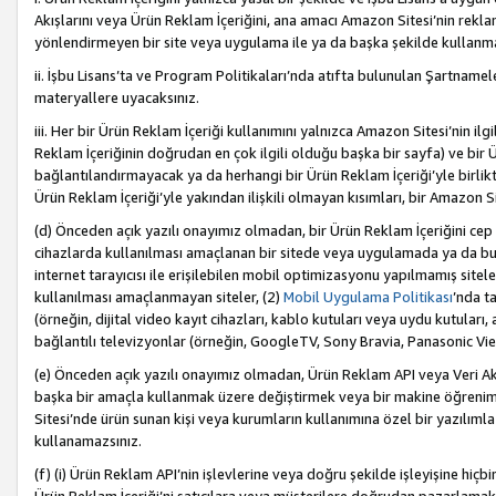
Akışlarını veya Ürün Reklam İçeriğini, ana amacı Amazon Sitesi’nin rek
yönlendirmeyen bir site veya uygulama ile ya da başka şekilde kullanm
ii. İşbu Lisans’ta ve Program Politikaları’nda atıfta bulunulan Şartnamel
materyallere uyacaksınız.
iii. Her bir Ürün Reklam İçeriği kullanımını yalnızca Amazon Sitesi’nin ilg
Reklam İçeriğinin doğrudan en çok ilgili olduğu başka bir sayfa) ve bir Ü
bağlantılandırmayacak ya da herhangi bir Ürün Reklam İçeriği’yle birli
Ürün Reklam İçeriği’yle yakından ilişkili olmayan kısımları, bir Amazon Sit
(d) Önceden açık yazılı onayımız olmadan, bir Ürün Reklam İçeriğini cep 
cihazlarda kullanılması amaçlanan bir sitede veya uygulamada ya da bunl
internet tarayıcısı ile erişilebilen mobil optimizasyonu yapılmamış sitel
kullanılması amaçlanmayan siteler, (2)
Mobil Uygulama Politikası
’nda t
(örneğin, dijital video kayıt cihazları, kablo kutuları veya uydu kutuları,
bağlantılı televizyonlar (örneğin, GoogleTV, Sony Bravia, Panasonic Vier
(e) Önceden açık yazılı onayımız olmadan, Ürün Reklam API veya Veri Ak
başka bir amaçla kullanmak üzere değiştirmek veya bir makine öğrenim
Sitesi’nde ürün sunan kişi veya kurumların kullanımına özel bir yazılım
kullanamazsınız.
(f) (i) Ürün Reklam API’nin işlevlerine veya doğru şekilde işleyişine h