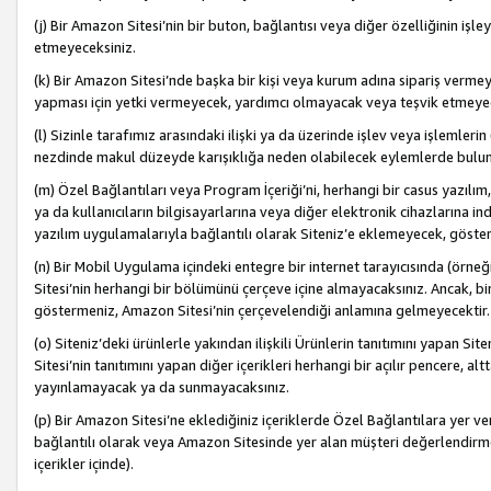
(j) Bir Amazon Sitesi’nin bir buton, bağlantısı veya diğer özelliğinin 
etmeyeceksiniz.
(k) Bir Amazon Sitesi’nde başka bir kişi veya kurum adına sipariş verm
yapması için yetki vermeyecek, yardımcı olmayacak veya teşvik etmeyec
(l) Sizinle tarafımız arasındaki ilişki ya da üzerinde işlev veya işlemler
nezdinde makul düzeyde karışıklığa neden olabilecek eylemlerde bulu
(m) Özel Bağlantıları veya Program İçeriği’ni, herhangi bir casus yazılım,
ya da kullanıcıların bilgisayarlarına veya diğer elektronik cihazlarına 
yazılım uygulamalarıyla bağlantılı olarak Siteniz’e eklemeyecek, göst
(n) Bir Mobil Uygulama içindeki entegre bir internet tarayıcısında (örn
Sitesi’nin herhangi bir bölümünü çerçeve içine almayacaksınız. Ancak, bi
göstermeniz, Amazon Sitesi’nin çerçevelendiği anlamına gelmeyecektir.
(o) Siteniz’deki ürünlerle yakından ilişkili Ürünlerin tanıtımını yapan Si
Sitesi’nin tanıtımını yapan diğer içerikleri herhangi bir açılır pencere, a
yayınlamayacak ya da sunmayacaksınız.
(p) Bir Amazon Sitesi’ne eklediğiniz içeriklerde Özel Bağlantılara yer v
bağlantılı olarak veya Amazon Sitesinde yer alan müşteri değerlendirmele
içerikler içinde).