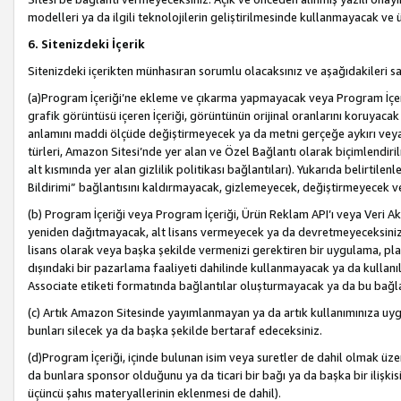
modelleri ya da ilgili teknolojilerin geliştirilmesinde kullanmayacak ve 
6. Sitenizdeki İçerik
Sitenizdeki içerikten münhasıran sorumlu olacaksınız ve aşağıdakileri s
(a)Program İçeriği’ne ekleme ve çıkarma yapmayacak veya Program İçeriği
grafik görüntüsü içeren İçeriği, görüntünün orijinal oranlarını koruyacak
anlamını maddi ölçüde değiştirmeyecek ya da metni gerçeğe aykırı veya y
türleri, Amazon Sitesi’nde yer alan ve Özel Bağlantı olarak biçimlendiril
alt kısmında yer alan gizlilik politikası bağlantıları). Yukarıda belirtilenl
Bildirimi” bağlantısını kaldırmayacak, gizlemeyecek, değiştirmeyecek
(b) Program İçeriği veya Program İçeriği, Ürün Reklam API’ı veya Veri 
yeniden dağıtmayacak, alt lisans vermeyecek ya da devretmeyeceksiniz. Ö
lisans olarak veya başka şekilde vermenizi gerektiren bir uygulama, plat
dışındaki bir pazarlama faaliyeti dahilinde kullanmayacak ya da kullanı
Associate etiketi formatında bağlantılar oluşturmayacak ya da bu bağla
(c) Artık Amazon Sitesinde yayımlanmayan ya da artık kullanımınıza uygu
bunları silecek ya da başka şekilde bertaraf edeceksiniz.
(d)Program İçeriği, içinde bulunan isim veya suretler de dahil olmak üzer
da bunlara sponsor olduğunu ya da ticari bir bağı ya da başka bir ilişki
üçüncü şahıs materyallerinin eklenmesi de dahil).