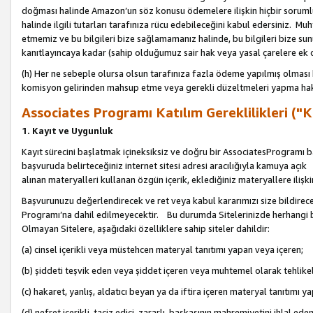
doğması halinde Amazon’un söz konusu ödemelere ilişkin hiçbir soru
halinde ilgili tutarları tarafınıza rücu edebileceğini kabul edersiniz. Muh
etmemiz ve bu bilgileri bize sağlamamanız halinde, bu bilgileri bize su
kanıtlayıncaya kadar (sahip olduğumuz sair hak veya yasal çarelere ek 
(h) Her ne sebeple olursa olsun tarafınıza fazla ödeme yapılmış olması 
komisyon gelirinden mahsup etme veya gerekli düzeltmeleri yapma hakkı
Associates Programı Katılım Gereklilikleri ("Ka
1. Kayıt ve Uygunluk
Kayıt sürecini başlatmak içineksiksiz ve doğru bir AssociatesProgramı ba
başvuruda belirteceğiniz internet sitesi adresi aracılığıyla kamuya aç
alınan materyalleri kullanan özgün içerik, eklediğiniz materyallere ilişk
Başvurunuzu değerlendirecek ve ret veya kabul kararımızı size bildirece
Programı’na dahil edilmeyecektir. Bu durumda Sitelerinizde herhangi b
Olmayan Sitelere, aşağıdaki özelliklere sahip siteler dahildir:
(a) cinsel içerikli veya müstehcen materyal tanıtımı yapan veya içeren;
(b) şiddeti teşvik eden veya şiddet içeren veya muhtemel olarak tehlikel
(c) hakaret, yanlış, aldatıcı beyan ya da iftira içeren materyal tanıtımı y
(d) nefret içerikli, taciz edici, zararlı, başkasının mahremiyetini ihlal eden