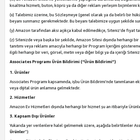
kısaltma hizmeti, buton, köprü ya da diğer reklam yerleşim biçimlerini 
(x) Talebimiz üzerine, bu Sözleşmeye (genel olarak ya da belirli bir hük
beyanı sunmanız gerekmektedir. Bu beyanı talebimize uygun şekilde sunma
(y) Amazon tarafından aksi açıkça kabul edilmedikçe, Siteniz’de fiyat tak
(z) Sitenizde veya başka bir şekilde, Amazon Sitesi dışında herhangi bi
tanıtımı veya reklamı amacıyla herhangi bir Program İçeriğini gösterem
ilgili herhangi bir veri, görsel, metin veya diğer bilgi ya da içeriği Si
Associates Programı Ürün Bildirimi (“Ürün Bildirimi”)
1. Ürünler
Associates Programı kapsamında, işbu Ürün Bildirimi’nde tanımlanan ekle
veya dijital ürün anlamına gelmektedir.
2. Hizmetler
Amazon Ev Hizmetleri dışında herhangi bir hizmet şu an itibariyle Ürünl
3. Kapsam Dışı Ürünler
Yukarıda yer verilenlere halel gelmemek üzere, aşağıda belirtilenler Ass
Ürünler
”):