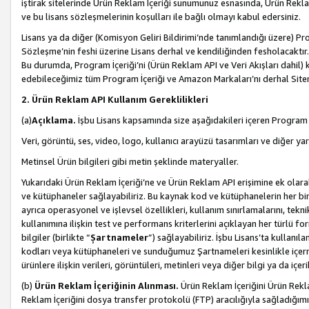
iştirak sitelerinde Ürün Reklam İçeriği sunumunuz esnasında, Ürün Reklam 
ve bu lisans sözleşmelerinin koşulları ile bağlı olmayı kabul edersiniz.
Lisans ya da diğer (Komisyon Geliri Bildirimi’nde tanımlandığı üzer
Sözleşme’nin feshi üzerine Lisans derhal ve kendiliğinden fesholacaktır.
Bu durumda, Program İçeriği’ni (Ürün Reklam API ve Veri Akışları dahil
edebileceğimiz tüm Program İçeriği ve Amazon Markaları’nı derhal Siteni
2. Ürün Reklam API Kullanım Gereklilikleri
(a)
Açıklama.
İşbu Lisans kapsamında size aşağıdakileri içeren Program İ
Veri, görüntü, ses, video, logo, kullanıcı arayüzü tasarımları ve diğer ya
Metinsel Ürün bilgileri gibi metin şeklinde materyaller.
Yukarıdaki Ürün Reklam İçeriği’ne ve Ürün Reklam API erişimine ek olar
ve kütüphaneler sağlayabiliriz. Bu kaynak kod ve kütüphanelerin her biri s
ayrıca operasyonel ve işlevsel özellikleri, kullanım sınırlamalarını, tekn
kullanımına ilişkin test ve performans kriterlerini açıklayan her türlü fo
bilgiler (birlikte “
Şartnameler
”) sağlayabiliriz. İşbu Lisans’ta kullan
kodları veya kütüphaneleri ve sunduğumuz Şartnameleri kesinlikle içerme
ürünlere ilişkin verileri, görüntüleri, metinleri veya diğer bilgi ya da içer
(b)
Ürün Reklam İçeriğinin Alınması.
Ürün Reklam İçeriğini Ürün Rekla
Reklam İçeriğini dosya transfer protokolü (FTP) aracılığıyla sağladığımız 