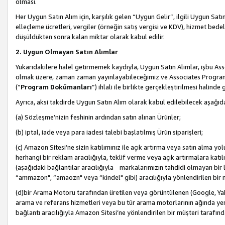
olması.
Her Uygun Satın Alım için, karşılık gelen “Uygun Gelir”, ilgili Uygun Satın
elleçleme ücretleri, vergiler (örneğin satış vergisi ve KDV), hizmet bedell
düşüldükten sonra kalan miktar olarak kabul edilir.
2. Uygun Olmayan Satın Alımlar
Yukarıdakilere halel getirmemek kaydıyla, Uygun Satın Alımlar, işbu Ass
olmak üzere, zaman zaman yayınlayabileceğimiz ve Associates Programı’
(“
Program Dokümanları
”) ihlali ile birlikte gerçekleştirilmesi halinde
Ayrıca, aksi takdirde Uygun Satın Alım olarak kabul edilebilecek aşağıda
(a) Sözleşme’nizin feshinin ardından satın alınan Ürünler;
(b) iptal, iade veya para iadesi talebi başlatılmış Ürün siparişleri;
(c) Amazon Sitesi’ne sizin katılımınız ile açık artırma veya satın alma yol
herhangi bir reklam aracılığıyla, teklif verme veya açık artırmalara ka
(aşağıdaki bağlantılar aracılığıyla markalarımızın tahdidi olmayan bir lis
“ammazon", “amaozn" veya “kindel" gibi) aracılığıyla yönlendirilen bir 
(d)bir Arama Motoru tarafından üretilen veya görüntülenen (Google, Ya
arama ve referans hizmetleri veya bu tür arama motorlarının ağında yer 
bağlantı aracılığıyla Amazon Sitesi’ne yönlendirilen bir müşteri tarafınd