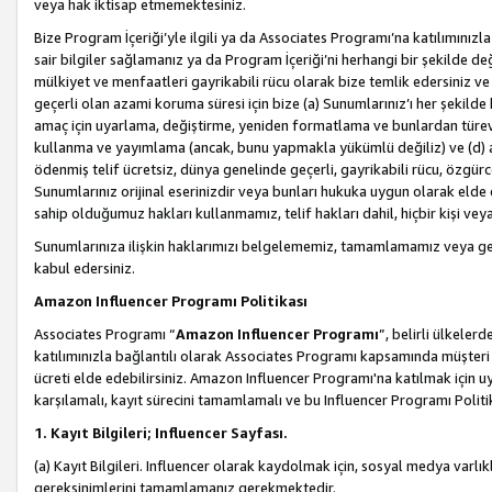
veya hak iktisap etmemektesiniz.
Bize Program İçeriği’yle ilgili ya da Associates Programı’na katılımınızla 
sair bilgiler sağlamanız ya da Program İçeriği’ni herhangi bir şekilde değ
mülkiyet ve menfaatleri gayrikabili rücu olarak bize temlik edersiniz v
geçerli olan azami koruma süresi için bize (a) Sunumlarınız’ı her şekild
amaç için uyarlama, değiştirme, yeniden formatlama ve bunlardan türev e
kullanma ve yayımlama (ancak, bunu yapmakla yükümlü değiliz) ve (d) aşağ
ödenmiş telif ücretsiz, dünya genelinde geçerli, gayrikabili rücu, özgürce 
Sunumlarınız orijinal eserinizdir veya bunları hukuka uygun olarak elde et
sahip olduğumuz hakları kullanmamız, telif hakları dahil, hiçbir kişi vey
Sunumlarınıza ilişkin haklarımızı belgelememiz, tamamlamamız veya geç
kabul edersiniz.
Amazon Influencer Programı Politikası
Associates Programı “
Amazon Influencer Programı
”, belirli ülkele
katılımınızla bağlantılı olarak Associates Programı kapsamında müşteri 
ücreti elde edebilirsiniz. Amazon Influencer Programı'na katılmak için u
karşılamalı, kayıt sürecini tamamlamalı ve bu Influencer Programı Politi
1. Kayıt Bilgileri; Influencer Sayfası.
(a) Kayıt Bilgileri. Influencer olarak kaydolmak için, sosyal medya varlık
gereksinimlerini tamamlamanız gerekmektedir.