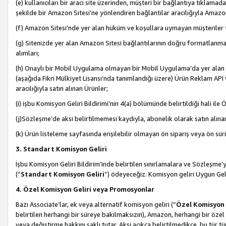
(e) kullanıcıları bir aracı site üzerinden, müşteri bir bağlantıya tıkla
şekilde bir Amazon Sitesi’ne yönlendiren bağlantılar aracılığıyla Amazon
(f) Amazon Sitesi’nde yer alan hüküm ve koşullara uymayan müşteriler t
(g) Sitenizde yer alan Amazon Sitesi bağlantılarının doğru formatlanm
alımları;
(h) Onaylı bir Mobil Uygulama olmayan bir Mobil Uygulama’da yer alan b
(aşağıda Fikri Mülkiyet Lisansı’nda tanımlandığı üzere) Ürün Reklam API
aracılığıyla satın alınan Ürünler;
(i) işbu Komisyon Geliri Bildirimi’nin 4(a) bölümünde belirtildiği hali ile Ö
(j)Sözleşme’de aksi belirtilmemesi kaydıyla, abonelik olarak satın alına
(k) Ürün listeleme sayfasında erişilebilir olmayan ön sipariş veya ön sü
3. Standart Komisyon Geliri
İşbu Komisyon Geliri Bildirim’inde belirtilen sınırlamalara ve Sözleşme
(“
Standart Komisyon Geliri
”) ödeyeceğiz. Komisyon geliri Uygun Ge
4. Özel Komisyon Geliri veya Promosyonlar
Bazı Associate’lar, ek veya alternatif komisyon geliri (“
Özel Komisyon 
belirtilen herhangi bir süreye bakılmaksızın), Amazon, herhangi bir 
veya değiştirme hakkını saklı tutar. Aksi açıkça belirtilmedikçe, bu tür