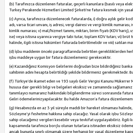
(b) Tarafınızca düzenlenen faturalar, geçerli kanunlara (basılı veya ele
Turkey Perakende Hizmetleri Limited Şirketi’ne fatura kesmek için yasal
(c) Ayrıca, tarafınızca düzenlenecek faturalarda, i) doğru aylık gelir kodu
adı, varsa ticari unvanı, iş adresi, vergi dairesi ve vergi kimlik numarası,
kimlik numarası; v) mal/hizmet tanımı, miktarı, birim fiyatı (KDV hariç)
ise) veya istisna uyarınca vergiye tabi tutar, toplam KDV tutarı; vi) brüt 
halinde, ilgili istisna hükümleri faturada belirtilmelidir ve viii) satılan 
(d) İşbu maddenin önceki paragraflarında belirtilen gerekliliklerden he
işbu maddeye uygun bir fatura düzenlemeniz gerekecektir.
(e) Kazandığınız Komisyon Gelirlerini doğrudan bize bildirdiğiniz banka
sahibinin adını hesapta belirtildiği şekilde bildirmeniz gerekmektedir. 
(f) Türkiye’de ikamet eden ve 193 sayılı Gelir Vergisi Kanunu Mükerrer 
hususa dair gerekli bilgi ve belgeleri eksiksiz ve zamanında sağlamanız
tanımlayıcı numaranız hakkındaki bilgilendirme süreci sonrasında fatur
Geliri ödemelerinizyapılacaktır. Bu halde Amazon’a fatura düzenlemem
(g) Hesabınızda en az 3 yıl süreyle maddi bir hareket olmaması halinde
Sözleşme’yi feshetme hakkına sahip olacağız. Yasal olarak işbu Sözl
sahip olacağımız vergileri kesebilir veya tevkifat uygulayabiliriz. İlgil
kapsamında tarafınıza borçlu olunan tutarlara istinaden eksiksiz ödeme
ancak bununla sınırlı olmamak üzere herhangi bir yasal düzenleme kap