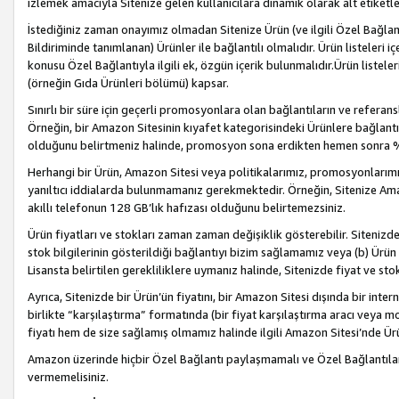
izlemek amacıyla Sitenize gelen kullanıcılara dinamik olarak alt etiketl
İstediğiniz zaman onayımız olmadan Sitenize Ürün (ve ilgili Özel Bağlantı
Bildiriminde tanımlanan) Ürünler ile bağlantılı olmalıdır. Ürün listeleri
konusu Özel Bağlantıyla ilgili ek, özgün içerik bulunmalıdır.Ürün listele
(örneğin Gıda Ürünleri bölümü) kapsar.
Sınırlı bir süre için geçerli promosyonlara olan bağlantıların ve refera
Örneğin, bir Amazon Sitesinin kıyafet kategorisindeki Ürünlere bağlant
olduğunu belirtmeniz halinde, promosyon sona erdikten hemen sonra %15
Herhangi bir Ürün, Amazon Sitesi veya politikalarımız, promosyonlarımız
yanıltıcı iddialarda bulunmamanız gerekmektedir. Örneğin, Sitenize Amazon
akıllı telefonun 128 GB’lık hafızası olduğunu belirtemezsiniz.
Ürün fiyatları ve stokları zaman zaman değişiklik gösterebilir. Sitenizde 
stok bilgilerinin gösterildiği bağlantıyı bizim sağlamamız veya (b) Ürün f
Lisansta belirtilen gerekliliklere uymanız halinde, Sitenizde fiyat ve stok 
Ayrıca, Sitenizde bir Ürün’ün fiyatını, bir Amazon Sitesi dışında bir inte
birlikte “karşılaştırma” formatında (bir fiyat karşılaştırma aracı veya 
fiyatı hem de size sağlamış olmamız halinde ilgili Amazon Sitesi’nde Ür
Amazon üzerinde hiçbir Özel Bağlantı paylaşmamalı ve Özel Bağlantılar
vermemelisiniz.