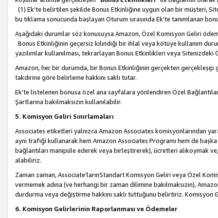
(1) Ek’te belirtilen şekilde Bonus Etkinliğine uygun olan bir müşteri, S
bu tıklama sonucunda başlayan Oturum sırasında Ek’te tanımlanan bon
Aşağıdaki durumlar söz konusuysa Amazon, Özel Komisyon Geliri öde
Bonus Etkinliğinin geçersiz kılındığı bir ihlal veya kötüye kullanım dur
yazılımlar kullanılması, tekrarlayan Bonus Etkinlikleri veya Sitenizdek
Amazon, her bir durumda, bir Bonus Etkinliğinin gerçekten gerçekleşip 
takdirine göre belirleme hakkını saklı tutar.
Ek’te listelenen bonusa özel ana sayfalara yönlendiren Özel Bağlantılar, 
Şartlarına bakılmaksızın kullanılabilir.
5. Komisyon Geliri Sınırlamaları
Associates etiketleri yalnızca Amazon Associates komisyonlarından yarar
aynı trafiği kullanarak hem Amazon Associates Programı hem de başka b
bağlantıları manipüle ederek veya birleştirerek), ücretleri alıkoymak 
alabiliriz.
Zaman zaman, Associate’larınStandart Komisyon Geliri veya Özel Komisy
vermemek adına (ve herhangi bir zaman dilimine bakılmaksızın), Amazon
durdurma veya değiştirme hakkını saklı tuttuğunu belirtiriz. Komisyon Gel
6. Komisyon Gelirlerinin Raporlanması ve Ödemeler