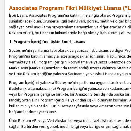
Associates Programı Fikri Mülkiyet Lisansı ("L
İşbu Lisans, Associates Programı’na katılımınızla ilgili olarak Program İ
sunulabilecek olan, Ürünlerle ilgili belirli veri, görsel, metin ve diğer bilg
sağlayan özel uygulama programlama arayüzleri ve diğer araçlar da dâh
Reklam API’ı”), bu Lisans’ın hükümleriyle bağlı olmayı kabul etmiş olurs
1. Program İçeriği’ne İlişkin Sınırlı Lisans
Sözleşme’nin şartlarına tabi olarak ve yalnızca (işbu Lisans ve diğer Pr
Programı’na katılım amacıyla, size aşağıdakiler için sınırlı, kabili rücu, 
vermekteyiz: (a) Program İçeriği’ni kopyalama ve yalnızca Siteniz’de gö
Markalarını (Marka Kılavuzları’nda tanımlandığı üzere) yalnızca Siteniz’
ve Ürün Reklam İçeriği’ne yalnızca Şartname’ye ve işbu Lisans’a uygun 
Program İçeriği’ni yalnızca Sözleşme’nin şartlarına uygun olarak ve bura
ifadeleri kısıtlamaksızın, (a) Program İçeriği’ni yalnızca son kullanıcılar
veya bir Program İçeriği ile birlikte, bir Amazon Sitesi dışında başka bi
(ancak, Siteniz’in Program İçeriği ile yakından ilişkili olmayan kısımları,
kullanımını yalnızca ilgili Ürün Detay sayfasıyla veya Amazon Sitesi’nin 
bağlantılandırmayacaksınız.
Ürün Reklam API veya Veri Akışları bir veya daha fazla iştirak sitesinde s
sağlar. Bu türden veri, görsel, metin, bilgi veya içeriğe erişim sağlama