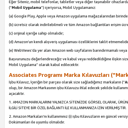
Eğer Siteniz, mobil telefonlar, tabletler veya diğer taşınabilir cihazlar
(“
Mobil Uygulama
”) içeriyorsa, Mobil Uygulamanız:
(a) Google Play, Apple veya Amazon uygulama mağazalarından birinde 
(b) ücretsiz olarak indirilebilmeli ve tüm Amazon bağlantıları erişim ücre
(c) orijinal içeriğe sahip olmalıdır;
(d) Amazon’un kendi alışveriş uygulaması özelliklerini taklit etmemelidi
(e) WebViews’da yer alan Amazon web sayfalarını barındırmamalı veya
Başvurunuzu değerlendireceğiz ve kabul veya reddedildiğine ilişkin si
Mobil Uygulama” olarak kabul edilecektir.
Associates Programı Marka Kılavuzları ("Mark
İşbu Kılavuz, İçeriğin bir parçası olarak size sağladığımız markaların (“
A
olup, bir Amazon Markasının işbu Kılavuzu ihlal edecek şekilde kullanım
açacaktır.
1. AMAZON MARKALARINI YALNIZCA SİTENİZDE GÖRSEL OLARAK, ÜRÜN
İLGİLİ SİTEYE BİR ÖZEL BAĞLANTI İLE KULLANMANIZA İZİN VERİLMİŞTİR.
2. Amazon Markaları’nı kullanımınız (i) işbu Kılavuzların en güncel versiy
Dokümanları ile uyumlu olmalıdır.