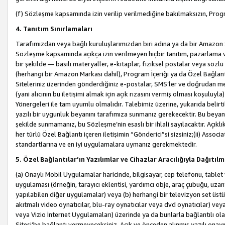
(f) Sözleşme kapsamında izin verilip verilmediğine bakılmaksızın, Progr
4. Tanıtım Sınırlamaları
Tarafımızdan veya bağlı kuruluşlarımızdan biri adına ya da bir Amazon 
Sözleşme kapsamında açıkça izin verilmeyen hiçbir tanıtım, pazarlama v
bir şekilde — basılı materyaller, e-kitaplar, fiziksel postalar veya söz
(herhangi bir Amazon Markası dahil), Program İçeriği ya da Özel Bağlant
Siteleriniz üzerinden gönderdiğiniz e-postalar, SMS’ler ve doğrudan mesaj
(yani alıcının bu iletişimi almak için açık rızasını vermiş olması koşul
Yönergeleri ile tam uyumlu olmalıdır. Talebimiz üzerine, yukarıda belir
yazılı bir uygunluk beyanını tarafımıza sunmanız gerekecektir. Bu beyanı
şekilde sunmamanız, bu Sözleşme’nin esaslı bir ihlali sayılacaktır. Açık
her türlü Özel Bağlantı içeren iletişimin “Gönderici”si sizsiniz;(ii) Asso
standartlarına ve en iyi uygulamalara uymanız gerekmektedir.
5. Özel Bağlantılar’ın Yazılımlar ve Cihazlar Aracılığıyla Dağıtılm
(a) Onaylı Mobil Uygulamalar haricinde, bilgisayar, cep telefonu, tablet 
uygulaması (örneğin, tarayıcı eklentisi, yardımcı obje, araç çubuğu, uzan
yapılabilen diğer uygulamalar) veya (b) herhangi bir televizyon set üstü k
akıtmalı video oynatıcılar, blu-ray oynatıcılar veya dvd oynatıcılar) ve
veya Vizio İnternet Uygulamaları) üzerinde ya da bunlarla bağlantılı o
Sitesi’be bağlantı vermeyeceksiniz. Açık ve önceden alınmış yazılı onay