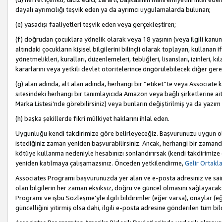
dayalı ayrımcılığı teşvik eden ya da ayrımcı uygulamalarda bulunan;
(e) yasadışı faaliyetleri teşvik eden veya gerçekleştiren;
(f) doğrudan çocuklara yönelik olarak veya 18 yaşının (veya ilgili kanun
altındaki çocukların kişisel bilgilerini bilinçli olarak toplayan, kullana
yönetmelikleri, kuralları, düzenlemeleri, tebliğleri, lisansları, izinleri, k
kararlarını veya yetkili devlet otoritelerince öngörülebilecek diğer gerekl
(g) alan adında, alt alan adında, herhangi bir “etiket”te veya Associate
sitesindeki herhangi bir tanımlayıcıda Amazon veya bağlı şirketlerine ai
Marka Listesi’nde görebilirsiniz) veya bunların değiştirilmiş ya da yazım
(h) başka şekillerde fikri mülkiyet haklarını ihlal eden.
Uygunluğu kendi takdirimize göre belirleyeceğiz. Başvurunuzu uygun o
istediğiniz zaman yeniden başvurabilirsiniz. Ancak, herhangi bir zaman
kötüye kullanma nedeniyle hesabınızı sonlandırırsak (kendi takdirimiz
yeniden katılmaya çalışamazsınız. Önceden yetkilendirme,
Gelir Ortakl
Associates Programı başvurunuzda yer alan ve e-posta adresiniz ve sair ileti
olan bilgilerin her zaman eksiksiz, doğru ve güncel olmasını sağlayacaks
Programı ve işbu Sözleşme’yle ilgili bildirimler (eğer varsa), onaylar (eğ
güncelliğini yitirmiş olsa dahi, ilgili e-posta adresine gönderilen tüm bil