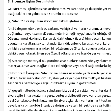
3. Sitenize İlişkin Sorumluluk
Geliştirilmesi, işletilmesi ve sürdürülmesi ve üzerinde ya da içinde yer ve
aşağıdakilerden yalnızca siz sorumlu olacaksınız:
(a) Siteniz’in ve ilgili tüm ekipmanın teknik işletmesi;
(b) Sözleşme, elektronik pazarlama ve kişisel verilerin korunması mevzua
bağlantılar veya tazmin düzenlemeleri (örneğin uygulanabilir olduğu ölç
Düzenlenmesi Hakkında Kanun da dahil olmak üzere) tüm geçerli kanunlar, y
uygulama kuralları, sektör standartları, düzenleyici kurallar, yargı kararl
bir kişi veya kurum arasındaki bir sözleşmeye (Sitenizi sunucusunda barı
dahil) uygun olarak Sitenizde Özel Bağlantılara ve İçeriğe yer verilmesi;
(c) Siteniz için materyal oluşturulması ve bunların Sitenizde yayınlanmas
materyaller ve Özel Bağlantılara eklediğiniz veya Özel Bağlantılarla ili
(d) Program İçeriği’nin, Sitenizin ve Siteniz üzerinde ya da içinde yer al
hakları, ticari markalar, gizlilik, aleniyet veya diğer fikri mülkiyet hak
Associates Sahteciliğe Karşı Politikası’na uyumun gözetilmesi
(e) geçerli hallerde, üçüncü şahısların (biz ve diğer reklam verenler dah
ziyaretçilerin tarayıcılarına çerez yerleştirebileceği veya var olan çerezler
ve diğer teknolojilerin kullanımı ile ziyaretçilerden verilerin nasıl toplandı
veya başka bir şekilde Sitenizde doğru ve yeterli bir şekilde veya ilgili 
gerektirdiği hallerde ziyaretçilerin reddetme imkanına ilişkin bilgi sunul