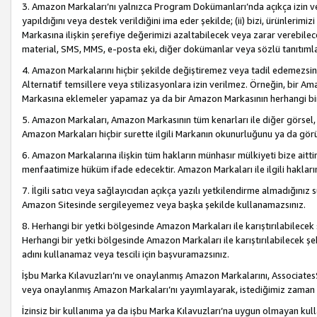
3. Amazon Markaları’nı yalnızca Program Dokümanları’nda açıkça izin ver
yapıldığını veya destek verildiğini ima eder şekilde; (ii) bizi, ürünlerim
Markasına ilişkin şerefiye değerimizi azaltabilecek veya zarar verebilec
material, SMS, MMS, e-posta eki, diğer dokümanlar veya sözlü tanıtıml
4. Amazon Markalarını hiçbir şekilde değiştiremez veya tadil edemezsin
Alternatif temsillere veya stilizasyonlara izin verilmez. Örneğin, bir A
Markasına eklemeler yapamaz ya da bir Amazon Markasının herhangi bir
5. Amazon Markaları, Amazon Markasının tüm kenarları ile diğer görsel, 
Amazon Markaları hiçbir surette ilgili Markanın okunurluğunu ya da görü
6. Amazon Markalarına ilişkin tüm hakların münhasır mülkiyeti bize aitt
menfaatimize hüküm ifade edecektir. Amazon Markaları ile ilgili hakları
7. İlgili satıcı veya sağlayıcıdan açıkça yazılı yetkilendirme almadığınız s
Amazon Sitesinde sergileyemez veya başka şekilde kullanamazsınız.
8. Herhangi bir yetki bölgesinde Amazon Markaları ile karıştırılabilecek
Herhangi bir yetki bölgesinde Amazon Markaları ile karıştırılabilecek şek
adını kullanamaz veya tescili için başvuramazsınız.
İşbu Marka Kılavuzları’nı ve onaylanmış Amazon Markalarını, AssociatesSi
veya onaylanmış Amazon Markaları’nı yayımlayarak, istediğimiz zaman v
İzinsiz bir kullanıma ya da işbu Marka Kılavuzları’na uygun olmayan kul