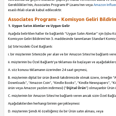
Gereklilikleri’nin, Associates Programı IP Lisansı’nın veya
Amazon Influen
esaslı ihlali olarak kabul edilecektir.
Associates Programı - Komisyon Geliri Bildiri
1. Uygun Satın Alımlar ve Uygun Gelir
Aşağıda belirtilen haller ile bağlantılı “Uygun Satın Alımlar” için (işbu K
Komisyon Geliri Bildirimi’nin 3. maddesinde tanımlanan Standart Komis
(a) Site’nizdeki Özel Bağlantı:
i. bir müşterinin Sitenizde yer alan ve bir Amazon Sitesi’ne bağlantı ver
ii. müşterinin bu Özel Bağlantı’ya tıklaması ile başlayan ve aşağıdakile
A. söz konusu tıklamanın üzerinden 24 saat geçmesi,
B. müşterinin dijital bir ürün (kendi takdirimizde olmak üzere, örneğ
Downloads”, “Amazon Coin”, “Kindle Books”, “Kindle Newspapers”, “Kind
ürün veya Amazon yazılım indirmesi) (“
Dijital Ürün
”) olmayanbir Ürün i
C. müşterinin bir Amazon Sitesi’ne bağlantı veren ancak sizin Özel Bağla
Aşağıdakilerden herhangi birinin gerçekleşmesi:
D. müşterinin Şimdi Al özelliğimiz ile bir Ürün satın alması, veya