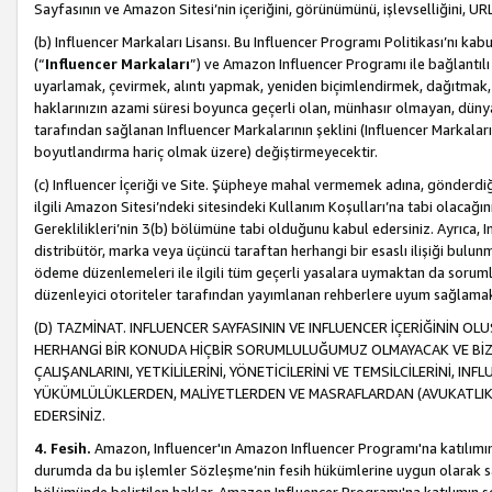
Sayfasının ve Amazon Sitesi’nin içeriğini, görünümünü, işlevselliğini, URL'
(b) Influencer Markaları Lisansı. Bu Influencer Programı Politikası’nı kab
(“
Influencer Markaları
”) ve Amazon Influencer Programı ile bağlantı
uyarlamak, çevirmek, alıntı yapmak, yeniden biçimlendirmek, dağıtmak, il
haklarınızın azami süresi boyunca geçerli olan, münhasır olmayan, dünya
tarafından sağlanan Influencer Markalarının şeklini (Influencer Markal
boyutlandırma hariç olmak üzere) değiştirmeyecektir.
(c) Influencer İçeriği ve Site. Şüpheye mahal vermemek adına, gönderdiğin
ilgili Amazon Sitesi’ndeki sitesindeki Kullanım Koşulları’na tabi olacağı
Gereklilikleri’nin 3(b) bölümüne tabi olduğunu kabul edersiniz. Ayrıca, Inf
distribütör, marka veya üçüncü taraftan herhangi bir esaslı ilişiği bul
ödeme düzenlemeleri ile ilgili tüm geçerli yasalara uymaktan da soruml
düzenleyici otoriteler tarafından yayımlanan rehberlere uyum sağlama
(D) TAZMİNAT. INFLUENCER SAYFASININ VE INFLUENCER İÇERİĞİNİN OL
HERHANGİ BİR KONUDA HİÇBİR SORUMLULUĞUMUZ OLMAYACAK VE BİZİ, B
ÇALIŞANLARINI, YETKİLİLERİNİ, YÖNETİCİLERİNİ VE TEMSİLCİLERİNİ, IN
YÜKÜMLÜLÜKLERDEN, MALİYETLERDEN VE MASRAFLARDAN (AVUKATLIK 
EDERSİNİZ.
4. Fesih.
Amazon, Influencer'ın Amazon Influencer Programı'na katılımını a
durumda da bu işlemler Sözleşme’nin fesih hükümlerine uygun olarak sağl