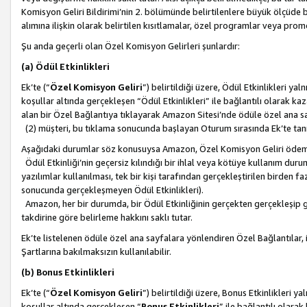
Komisyon Geliri Bildirimi’nin 2. bölümünde belirtilenlere büyük ölçüde 
alımına ilişkin olarak belirtilen kısıtlamalar, özel programlar veya pro
Şu anda geçerli olan Özel Komisyon Gelirleri şunlardır:
(a) Ödül Etkinlikleri
Ek’te (“
Özel Komisyon Geliri
”) belirtildiği üzere, Ödül Etkinlikleri ya
koşullar altında gerçekleşen “Ödül Etkinlikleri” ile bağlantılı olarak kaza
alan bir Özel Bağlantıya tıklayarak Amazon Sitesi’nde ödüle özel ana s
(2) müşteri, bu tıklama sonucunda başlayan Oturum sırasında Ek’te ta
Aşağıdaki durumlar söz konusuysa Amazon, Özel Komisyon Geliri öde
Ödül Etkinliği’nin geçersiz kılındığı bir ihlal veya kötüye kullanım dur
yazılımlar kullanılması, tek bir kişi tarafından gerçekleştirilen birden f
sonucunda gerçekleşmeyen Ödül Etkinlikleri).
Amazon, her bir durumda, bir Ödül Etkinliğinin gerçekten gerçekleşip 
takdirine göre belirleme hakkını saklı tutar.
Ek’te listelenen ödüle özel ana sayfalara yönlendiren Özel Bağlantılar, i
Şartlarına bakılmaksızın kullanılabilir.
(b) Bonus Etkinlikleri
Ek’te (“
Özel Komisyon Geliri
”) belirtildiği üzere, Bonus Etkinlikleri 
koşullar altında gerçekleşen “
Bonus Etkinlikleri
” ile bağlantılı olarak 