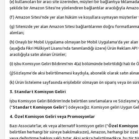
(e) kullanıcıları bir aracı site üzerinden, müşteri bir bağlantıya tıkla
şekilde bir Amazon Sitesi’ne yönlendiren bağlantılar aracılığıyla Amazon
(f) Amazon Sitesi’nde yer alan hüküm ve koşullara uymayan müşteriler t
(g) Sitenizde yer alan Amazon Sitesi bağlantılarının doğru formatlanm
alımları;
(h) Onaylı bir Mobil Uygulama olmayan bir Mobil Uygulama’da yer alan b
(aşağıda Fikri Mülkiyet Lisansı’nda tanımlandığı üzere) Ürün Reklam API
aracılığıyla satın alınan Ürünler;
(i) işbu Komisyon Geliri Bildirimi’nin 4(a) bölümünde belirtildiği hali ile Ö
(j)Sözleşme’de aksi belirtilmemesi kaydıyla, abonelik olarak satın alına
(k) Ürün listeleme sayfasında erişilebilir olmayan ön sipariş veya ön sü
3. Standart Komisyon Geliri
İşbu Komisyon Geliri Bildirim’inde belirtilen sınırlamalara ve Sözleşme
(“
Standart Komisyon Geliri
”) ödeyeceğiz. Komisyon geliri Uygun Ge
4. Özel Komisyon Geliri veya Promosyonlar
Bazı Associate’lar, ek veya alternatif komisyon geliri (“
Özel Komisyon 
belirtilen herhangi bir süreye bakılmaksızın), Amazon, herhangi bir 
veya değiştirme hakkını saklı tutar. Aksi açıkça belirtilmedikçe, bu tür