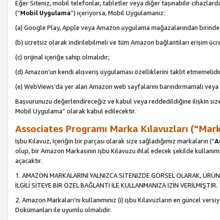
Eğer Siteniz, mobil telefonlar, tabletler veya diğer taşınabilir cihazlar
(“
Mobil Uygulama
”) içeriyorsa, Mobil Uygulamanız:
(a) Google Play, Apple veya Amazon uygulama mağazalarından birinde 
(b) ücretsiz olarak indirilebilmeli ve tüm Amazon bağlantıları erişim ücre
(c) orijinal içeriğe sahip olmalıdır;
(d) Amazon’un kendi alışveriş uygulaması özelliklerini taklit etmemelidi
(e) WebViews’da yer alan Amazon web sayfalarını barındırmamalı veya
Başvurunuzu değerlendireceğiz ve kabul veya reddedildiğine ilişkin si
Mobil Uygulama” olarak kabul edilecektir.
Associates Programı Marka Kılavuzları ("Mark
İşbu Kılavuz, İçeriğin bir parçası olarak size sağladığımız markaların (“
A
olup, bir Amazon Markasının işbu Kılavuzu ihlal edecek şekilde kullanım
açacaktır.
1. AMAZON MARKALARINI YALNIZCA SİTENİZDE GÖRSEL OLARAK, ÜRÜN
İLGİLİ SİTEYE BİR ÖZEL BAĞLANTI İLE KULLANMANIZA İZİN VERİLMİŞTİR.
2. Amazon Markaları’nı kullanımınız (i) işbu Kılavuzların en güncel versiy
Dokümanları ile uyumlu olmalıdır.