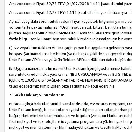
Amazon.com.tr Fiyat: 32,77 TRY (01/07/2008 14:11 [saat dilimini yazın] 
Amazon.com.tr Fiyat: 32,77 TRY (14:11 [saat dilimini yazın] itibarıyla - 
Ayrıca, aşağıdaki sorumluluk reddini fiyat veya stok bilgisinin yanına yer
yöntemlerle paylaşmalısınız: “Ürün fiyat ve stok bilgisi, belirtilen tarih
[lütfen uygulanabilir olduğu ölçüde ilgili Amazon Siteleri’ni girin] göste
fazla bilgi”, son kullanıcıların sorumluluk reddini okumaları için bir yön
(j) Siz veya Ürün Reklam API’ına çağrı yapan bir uygulama geliştirip ya
kopyası Şartnamelerde belirtilen (ya da başka şekilde size geçerli olduğ
Ürün Reklam API’ına veya Ürün Reklam API’dan 40K’dan daha büyük do
(k) Uygulamanızda metin içeren Ürün Reklam İçeriği göstermeniz halinde
sorumluluk reddini ekleyeceksiniz: “[BU UYGULAMADA veya BU SİTEDE,
İÇERİK ‘OLDUĞU GİBİ’ SAĞLANMAKTADIR VE HERHANGİ BİR ZAMANDA DEĞİŞ
talep edeceğimiz tüm bilgileri bize sağlamayı kabul edersiniz.
3. Saklı Haklar; Sunumlarınız
Burada açıkça belirtilen sınırlı lisanslar dışında, Associates Programı, Ö
Ürün Reklam İçeriği, bize ait olan veya işlettiğimiz alan adları, herhangi
bağlı şirketlerimizin ticari markaları ve logoları (Amazon Markaları dah
fikri mülkiyet ve teknolojilere (uygulama program ara yüzleri, yazılım gel
mülkiyet ve menfaatlerimiz (fikri mülkiyet hakları ve tescilli haklar dahil)