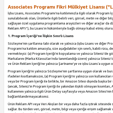
Associates Programı Fikri Mülkiyet Lisansı ("L
İşbu Lisans, Associates Programı’na katılımınızla ilgili olarak Program İ
sunulabilecek olan, Ürünlerle ilgili belirli veri, görsel, metin ve diğer bilg
sağlayan özel uygulama programlama arayüzleri ve diğer araçlar da dâh
Reklam API’ı”), bu Lisans’ın hükümleriyle bağlı olmayı kabul etmiş olurs
1. Program İçeriği’ne İlişkin Sınırlı Lisans
Sözleşme’nin şartlarına tabi olarak ve yalnızca (işbu Lisans ve diğer Pr
Programı’na katılım amacıyla, size aşağıdakiler için sınırlı, kabili rücu, 
vermekteyiz: (a) Program İçeriği’ni kopyalama ve yalnızca Siteniz’de gö
Markalarını (Marka Kılavuzları’nda tanımlandığı üzere) yalnızca Siteniz’
ve Ürün Reklam İçeriği’ne yalnızca Şartname’ye ve işbu Lisans’a uygun 
Program İçeriği’ni yalnızca Sözleşme’nin şartlarına uygun olarak ve bura
ifadeleri kısıtlamaksızın, (a) Program İçeriği’ni yalnızca son kullanıcılar
veya bir Program İçeriği ile birlikte, bir Amazon Sitesi dışında başka bi
(ancak, Siteniz’in Program İçeriği ile yakından ilişkili olmayan kısımları,
kullanımını yalnızca ilgili Ürün Detay sayfasıyla veya Amazon Sitesi’nin 
bağlantılandırmayacaksınız.
Ürün Reklam API veya Veri Akışları bir veya daha fazla iştirak sitesinde s
sağlar. Bu türden veri, görsel, metin, bilgi veya içeriğe erişim sağlama