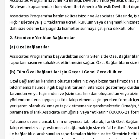
Associates Programı’na Amerika Birleşik Devletleri’nde yerleşik olmayan b
Sözleşme kapsamındaki tüm hizmetleri Amerika Birleşik Devletleri dışınd
Associates Programı'na katılmak ücretsizdir ve Associates Sitesinde, iş
Hiçbir işletmeye İş Ortakları’na ücretli kurulum veya danışmanlık hizme
dahi size ödeme karşılığında hizmetler sunmaya çalışırsa dikkatli olun.
2. Sitenizde Yer Alan Bağlantılar
(a) Özel Bağlantılar
Associates Programı’na başvurduktan sonra Siteniz’de Özel Bağlantılara y
raporlanmasını ve tahakkuk ettirilmesini sağlar. Özel Bağlantıların size
(b) Tüm Özel Bağlantılar için Geçerli Genel Gereklilikler
Özel Bağlantıları kendiniz oluşturabilirsiniz veya bizim tarafımızdan size
bildirmemiz halinde, ilgili bağlantı türlerini Sitenizde göstermeyi durdu
tarzından ve yerleşiminden ve (sizin tarafınızdan oluşturulan veya bizi
yönlendirmelerini uygun şekilde takip etmemiz için gereken formatı içer
yer işareti olarak eklemeye teşvik etmemeniz gerekmektedir. Örneğin, 
parametre olarak Associate Kimliğinizi veya “etiketini” (XXXXX-21 for
Talebiniz üzerine ancak bizim onayımıza tabi olarak, farklı Özel Bağlantı
takip etmenizi ve iyileştirmenizi sağlamak için size ek “alt etiket” Assoc
ile bağlantılı olarak sunulan raporlamaları hiçbir surette Sitenizin belirli 