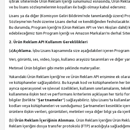
iştirak sitelerinde Ürün Reklam İçeriği sunumunuz esnasında, Ürün Reklam 
ve bu lisans sözleşmelerinin koşulları ile bağlı olmayı kabul edersiniz.
Lisans ya da diğer (Komisyon Geliri Bildirimi’nde tanımlandığı üzer
Sözleşme’nin feshi üzerine Lisans derhal ve kendiliğinden fesholacaktır.
Bu durumda, Program İçeriği’ni (Ürün Reklam API ve Veri Akışları dahil
edebileceğimiz tüm Program İçeriği ve Amazon Markaları’nı derhal Siteni
2. Ürün Reklam API Kullanım Gereklilikleri
(a)
Açıklama.
İşbu Lisans kapsamında size aşağıdakileri içeren Program İ
Veri, görüntü, ses, video, logo, kullanıcı arayüzü tasarımları ve diğer ya
Metinsel Ürün bilgileri gibi metin şeklinde materyaller.
Yukarıdaki Ürün Reklam İçeriği’ne ve Ürün Reklam API erişimine ek olar
ve kütüphaneler sağlayabiliriz. Bu kaynak kod ve kütüphanelerin her biri s
ayrıca operasyonel ve işlevsel özellikleri, kullanım sınırlamalarını, tekn
kullanımına ilişkin test ve performans kriterlerini açıklayan her türlü fo
bilgiler (birlikte “
Şartnameler
”) sağlayabiliriz. İşbu Lisans’ta kullan
kodları veya kütüphaneleri ve sunduğumuz Şartnameleri kesinlikle içerme
ürünlere ilişkin verileri, görüntüleri, metinleri veya diğer bilgi ya da içer
(b)
Ürün Reklam İçeriğinin Alınması.
Ürün Reklam İçeriğini Ürün Rekla
Reklam İçeriğini dosya transfer protokolü (FTP) aracılığıyla sağladığımız 