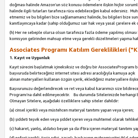
doğması halinde Amazon’un söz konusu ödemelere ilişkin hiçbir soru
halinde ilgili tutarları tarafınıza rücu edebileceğini kabul edersiniz. Muh
etmemiz ve bu bilgileri bize sağlamamanız halinde, bu bilgileri bize su
kanıtlayıncaya kadar (sahip olduğumuz sair hak veya yasal çarelere ek 
(h) Her ne sebeple olursa olsun tarafınıza fazla ödeme yapılmış olması 
komisyon gelirinden mahsup etme veya gerekli düzeltmeleri yapma hakkı
Associates Programı Katılım Gereklilikleri ("Ka
1. Kayıt ve Uygunluk
Kayıt sürecini başlatmak içineksiksiz ve doğru bir AssociatesProgramı ba
başvuruda belirteceğiniz internet sitesi adresi aracılığıyla kamuya aç
alınan materyalleri kullanan özgün içerik, eklediğiniz materyallere ilişk
Başvurunuzu değerlendirecek ve ret veya kabul kararımızı size bildirece
Programı’na dahil edilmeyecektir. Bu durumda Sitelerinizde herhangi b
Olmayan Sitelere, aşağıdaki özelliklere sahip siteler dahildir:
(a) cinsel içerikli veya müstehcen materyal tanıtımı yapan veya içeren;
(b) şiddeti teşvik eden veya şiddet içeren veya muhtemel olarak tehlikel
(c) hakaret, yanlış, aldatıcı beyan ya da iftira içeren materyal tanıtımı y
(d) nefret içerikli, taciz edici, zararlı, başkasının mahremiyetini ihlal eden