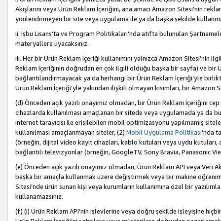
Akışlarını veya Ürün Reklam İçeriğini, ana amacı Amazon Sitesi’nin rek
yönlendirmeyen bir site veya uygulama ile ya da başka şekilde kullanm
ii. İşbu Lisans’ta ve Program Politikaları’nda atıfta bulunulan Şartnamel
materyallere uyacaksınız.
iii. Her bir Ürün Reklam İçeriği kullanımını yalnızca Amazon Sitesi’nin ilg
Reklam İçeriğinin doğrudan en çok ilgili olduğu başka bir sayfa) ve bir Ü
bağlantılandırmayacak ya da herhangi bir Ürün Reklam İçeriği’yle birli
Ürün Reklam İçeriği’yle yakından ilişkili olmayan kısımları, bir Amazon Sit
(d) Önceden açık yazılı onayımız olmadan, bir Ürün Reklam İçeriğini cep 
cihazlarda kullanılması amaçlanan bir sitede veya uygulamada ya da bunl
internet tarayıcısı ile erişilebilen mobil optimizasyonu yapılmamış sitel
kullanılması amaçlanmayan siteler, (2)
Mobil Uygulama Politikası
’nda t
(örneğin, dijital video kayıt cihazları, kablo kutuları veya uydu kutuları,
bağlantılı televizyonlar (örneğin, GoogleTV, Sony Bravia, Panasonic Vier
(e) Önceden açık yazılı onayımız olmadan, Ürün Reklam API veya Veri Ak
başka bir amaçla kullanmak üzere değiştirmek veya bir makine öğrenim
Sitesi’nde ürün sunan kişi veya kurumların kullanımına özel bir yazılım
kullanamazsınız.
(f) (i) Ürün Reklam API’nin işlevlerine veya doğru şekilde işleyişine h