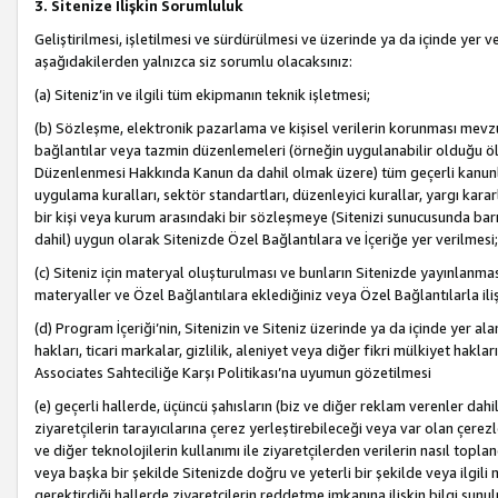
3. Sitenize İlişkin Sorumluluk
Geliştirilmesi, işletilmesi ve sürdürülmesi ve üzerinde ya da içinde yer ve
aşağıdakilerden yalnızca siz sorumlu olacaksınız:
(a) Siteniz’in ve ilgili tüm ekipmanın teknik işletmesi;
(b) Sözleşme, elektronik pazarlama ve kişisel verilerin korunması mevzua
bağlantılar veya tazmin düzenlemeleri (örneğin uygulanabilir olduğu ölç
Düzenlenmesi Hakkında Kanun da dahil olmak üzere) tüm geçerli kanunlar, y
uygulama kuralları, sektör standartları, düzenleyici kurallar, yargı kararl
bir kişi veya kurum arasındaki bir sözleşmeye (Sitenizi sunucusunda barı
dahil) uygun olarak Sitenizde Özel Bağlantılara ve İçeriğe yer verilmesi;
(c) Siteniz için materyal oluşturulması ve bunların Sitenizde yayınlanmas
materyaller ve Özel Bağlantılara eklediğiniz veya Özel Bağlantılarla ili
(d) Program İçeriği’nin, Sitenizin ve Siteniz üzerinde ya da içinde yer al
hakları, ticari markalar, gizlilik, aleniyet veya diğer fikri mülkiyet hak
Associates Sahteciliğe Karşı Politikası’na uyumun gözetilmesi
(e) geçerli hallerde, üçüncü şahısların (biz ve diğer reklam verenler dah
ziyaretçilerin tarayıcılarına çerez yerleştirebileceği veya var olan çerezler
ve diğer teknolojilerin kullanımı ile ziyaretçilerden verilerin nasıl toplandı
veya başka bir şekilde Sitenizde doğru ve yeterli bir şekilde veya ilgili 
gerektirdiği hallerde ziyaretçilerin reddetme imkanına ilişkin bilgi sunul