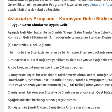
Gereklilikleri’nin, Associates Programı IP Lisansı’nın veya
Amazon Influen
esaslı ihlali olarak kabul edilecektir.
Associates Programı - Komisyon Geliri Bildiri
1. Uygun Satın Alımlar ve Uygun Gelir
Aşağıda belirtilen haller ile bağlantılı “Uygun Satın Alımlar” için (işbu K
Komisyon Geliri Bildirimi’nin 3. maddesinde tanımlanan Standart Komis
(a) Site’nizdeki Özel Bağlantı:
i. bir müşterinin Sitenizde yer alan ve bir Amazon Sitesi’ne bağlantı ver
ii. müşterinin bu Özel Bağlantı’ya tıklaması ile başlayan ve aşağıdakile
A. söz konusu tıklamanın üzerinden 24 saat geçmesi,
B. müşterinin dijital bir ürün (kendi takdirimizde olmak üzere, örneğ
Downloads”, “Amazon Coin”, “Kindle Books”, “Kindle Newspapers”, “Kind
ürün veya Amazon yazılım indirmesi) (“
Dijital Ürün
”) olmayanbir Ürün i
C. müşterinin bir Amazon Sitesi’ne bağlantı veren ancak sizin Özel Bağla
Aşağıdakilerden herhangi birinin gerçekleşmesi:
D. müşterinin Şimdi Al özelliğimiz ile bir Ürün satın alması, veya