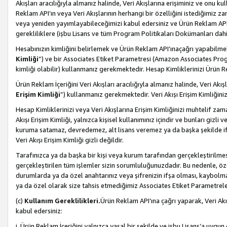
Akışları aracılığıyla almanız halinde, Veri Akışlarına erişiminiz ve onu k
Reklam API’ın veya Veri Akışlarının herhangi bir özelliğini istediğimiz
veya yeniden yayımlayabileceğimizi kabul edersiniz ve Ürün Reklam API’a v
gerekliliklere (işbu Lisans ve tüm Program Politikaları Dokümanları da
Hesabınızın kimliğini belirlemek ve Ürün Reklam API’ınaçağrı yapabilmek i
Kimliği
”) ve bir Associates Etiket Parametresi (Amazon Associates Prog
kimliği olabilir) kullanmanız gerekmektedir. Hesap Kimliklerinizi Ürün R
Ürün Reklam İçeriğini Veri Akışları aracılığıyla almanız halinde, Veri Akış
Erişim Kimliği
”) kullanmanız gerekmektedir. Veri Akışı Erişim Kimliğiniz
Hesap Kimliklerinizi veya Veri Akışlarına Erişim Kimliğinizi muhtelif zama
Akışı Erişim Kimliği, yalnızca kişisel kullanımınız içindir ve bunları giz
kuruma satamaz, devredemez, alt lisans veremez ya da başka şekilde ifşa
Veri Akışı Erişim Kimliği gizli değildir.
Tarafınızca ya da başka bir kişi veya kurum tarafından gerçekleştirilmes
gerçekleştirilen tüm işlemler sizin sorumluluğunuzdadır. Bu nedenle, öze
durumlarda ya da özel anahtarınız veya şifrenizin ifşa olması, kaybolmas
ya da özel olarak size tahsis etmediğimiz Associates Etiket Parametreleri
(c)
Kullanım Gereklilikleri.
Ürün Reklam API’ına çağrı yaparak, Veri Akı
kabul edersiniz:
i. Ürün Reklam İçeriğini yalnızca yasal bir şekilde ve işbu Lisans’a uygun