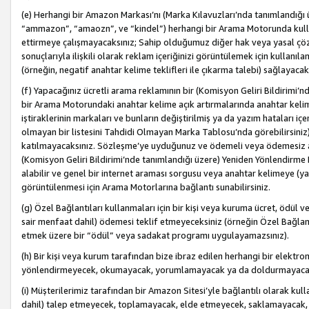
(e) Herhangi bir Amazon Markası’nı (Marka Kılavuzları’nda tanımlandığı ü
“ammazon”, “amaozn”, ve “kindel”) herhangi bir Arama Motorunda kulla
ettirmeye çalışmayacaksınız; Sahip olduğumuz diğer hak veya yasal çöz
sonuçlarıyla ilişkili olarak reklam içeriğinizi görüntülemek için kullanıl
(örneğin, negatif anahtar kelime teklifleri ile çıkarma talebi) sağlayaca
(f) Yapacağınız ücretli arama reklamının bir (Komisyon Geliri Bildirimi’
bir Arama Motorundaki anahtar kelime açık artırmalarında anahtar kelim
iştiraklerinin markaları ve bunların değiştirilmiş ya da yazım hataları iç
olmayan bir listesini Tahdidi Olmayan Marka Tablosu’nda görebilirsiniz)
katılmayacaksınız. Sözleşme’ye uyduğunuz ve ödemeli veya ödemesiz ara
(Komisyon Geliri Bildirimi’nde tanımlandığı üzere) Yeniden Yönlendirme 
alabilir ve genel bir internet araması sorgusu veya anahtar kelimeye (y
görüntülenmesi için Arama Motorlarına bağlantı sunabilirsiniz.
(g) Özel Bağlantıları kullanmaları için bir kişi veya kuruma ücret, ödül 
sair menfaat dahil) ödemesi teklif etmeyeceksiniz (örneğin Özel Bağlantıl
etmek üzere bir “ödül” veya sadakat programı uygulayamazsınız).
(h) Bir kişi veya kurum tarafından bize ibraz edilen herhangi bir elekt
yönlendirmeyecek, okumayacak, yorumlamayacak ya da doldurmayacak
(i) Müşterilerimiz tarafından bir Amazon Sitesi’yle bağlantılı olarak kulla
dahil) talep etmeyecek, toplamayacak, elde etmeyecek, saklamayacak,