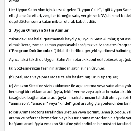
olması.
Her Uygun Satın Alım için, karşılık gelen “Uygun Gelir”, ilgili Uygun Satın
elleçleme ücretleri, vergiler (örneğin satış vergisi ve KDV), hizmet bedell
düşüldükten sonra kalan miktar olarak kabul edilir.
2. Uygun Olmayan Satın Alımlar
Yukarıdakilere halel getirmemek kaydıyla, Uygun Satın Alımlar, işbu Ass
olmak üzere, zaman zaman yayınlayabileceğimiz ve Associates Programı’
(“
Program Dokümanları
”) ihlali ile birlikte gerçekleştirilmesi halinde
Ayrıca, aksi takdirde Uygun Satın Alım olarak kabul edilebilecek aşağıda
(a) Sözleşme’nizin feshinin ardından satın alınan Ürünler;
(b) iptal, iade veya para iadesi talebi başlatılmış Ürün siparişleri;
(c) Amazon Sitesi’ne sizin katılımınız ile açık artırma veya satın alma yol
herhangi bir reklam aracılığıyla, teklif verme veya açık artırmalara ka
(aşağıdaki bağlantılar aracılığıyla markalarımızın tahdidi olmayan bir lis
“ammazon", “amaozn" veya “kindel" gibi) aracılığıyla yönlendirilen bir 
(d)bir Arama Motoru tarafından üretilen veya görüntülenen (Google, Ya
arama ve referans hizmetleri veya bu tür arama motorlarının ağında yer 
bağlantı aracılığıyla Amazon Sitesi’ne yönlendirilen bir müşteri tarafınd