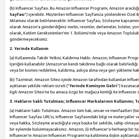
(b) Influencer Sayfası. Bu Amazon Influencer Programı, Amazon aracılığı
Sayfası
”) içerebilir. Müşterileri Influencer Sayfanıza yönlendiren Özel B
tıklaması olarak belirlenecektir. Influencer Sayfası, Sözleşme kapsamınd
olarak Amazon'a gönderdiğiniz metin, resimler, derlemeler, listeler, yorum
olarak, Katılım Gereksinimleri’nin 1. Bölümü’nde veya Amazon Topluluk Ku
göndermeyeceksiniz.
2. Yerinde Kullanım
(a) Kullanımda Takdir Yetkisi; Kaldırma Hakkı. Amazon, Influencer Progra
İçeriğini kullanabilir (Amazon'un kendi takdirine bağlı olarak belirledi
veya bir kısmını reddetme, kaldırma, askıya alma veya geri yükleme hakkı
(b) Tazminat. Amazon Sitesi içinde Amazon tarafından kullanılan Influencer
açıklanan şekilde reklam ücreti (“
Yerinde Komisyon Geliri
”) kazanaca
ilgili Amazon Sitesi’ne bu amaca özgü bir mağaza kimliği ile Influencer 
3. Hakların Saklı Tutulması; Influencer Markalarının Kullanımı;
(a) Hakların Saklı Tutulması. Amazon tüm hak, unvan ve menfaatleri (tüm 
Influencer Sayfası URL'si, Influencer Sayfasındaki bilgi ve materyaller
veya hakka, Sözleşme aracılığıyla veya başka bir şekilde, sahip olmayac
bir eylemde bulunmayacaksınız. Amazon, (i) Influencer'a herhangi bir t
Influencer'ın Amazon Influencer Programı'na katılımına ilişkin açıklamal