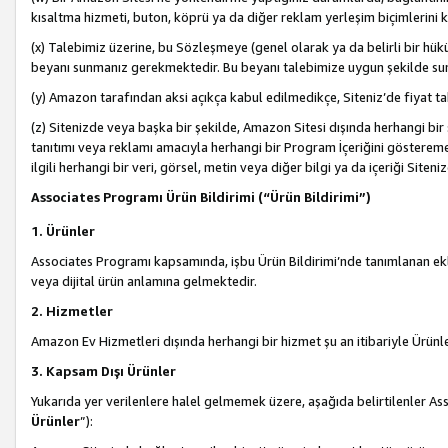
kısaltma hizmeti, buton, köprü ya da diğer reklam yerleşim biçimlerini 
(x) Talebimiz üzerine, bu Sözleşmeye (genel olarak ya da belirli bir hük
beyanı sunmanız gerekmektedir. Bu beyanı talebimize uygun şekilde sunma
(y) Amazon tarafından aksi açıkça kabul edilmedikçe, Siteniz’de fiyat tak
(z) Sitenizde veya başka bir şekilde, Amazon Sitesi dışında herhangi bi
tanıtımı veya reklamı amacıyla herhangi bir Program İçeriğini gösterem
ilgili herhangi bir veri, görsel, metin veya diğer bilgi ya da içeriği Si
Associates Programı Ürün Bildirimi (“Ürün Bildirimi”)
1. Ürünler
Associates Programı kapsamında, işbu Ürün Bildirimi’nde tanımlanan ekle
veya dijital ürün anlamına gelmektedir.
2. Hizmetler
Amazon Ev Hizmetleri dışında herhangi bir hizmet şu an itibariyle Ürünl
3. Kapsam Dışı Ürünler
Yukarıda yer verilenlere halel gelmemek üzere, aşağıda belirtilenler Ass
Ürünler
”):