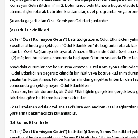
Komisyon Geliri Bildirimi’nin 2. bölümünde belirtilenlere büyük ölçüde 
alımına ilişkin olarak belirtilen kısıtlamalar, özel programlar veya pro
Şu anda geçerli olan Özel Komisyon Gelirleri şunlardır:
(a) Ödül Etkinlikleri
Ek’te (“
Özel Komisyon Geliri
”) belirtildiği üzere, Ödül Etkinlikleri ya
koşullar altında gerçekleşen “Ödül Etkinlikleri” ile bağlantılı olarak kaza
alan bir Özel Bağlantıya tıklayarak Amazon Sitesi’nde ödüle özel ana s
(2) müşteri, bu tıklama sonucunda başlayan Oturum sırasında Ek’te ta
Aşağıdaki durumlar söz konusuysa Amazon, Özel Komisyon Geliri öde
Ödül Etkinliği’nin geçersiz kılındığı bir ihlal veya kötüye kullanım dur
yazılımlar kullanılması, tek bir kişi tarafından gerçekleştirilen birden f
sonucunda gerçekleşmeyen Ödül Etkinlikleri).
Amazon, her bir durumda, bir Ödül Etkinliğinin gerçekten gerçekleşip 
takdirine göre belirleme hakkını saklı tutar.
Ek’te listelenen ödüle özel ana sayfalara yönlendiren Özel Bağlantılar, i
Şartlarına bakılmaksızın kullanılabilir.
(b) Bonus Etkinlikleri
Ek’te (“
Özel Komisyon Geliri
”) belirtildiği üzere, Bonus Etkinlikleri 
koşullar altında gerçekleşen “
Bonus Etkinlikleri
” ile bağlantılı olarak 