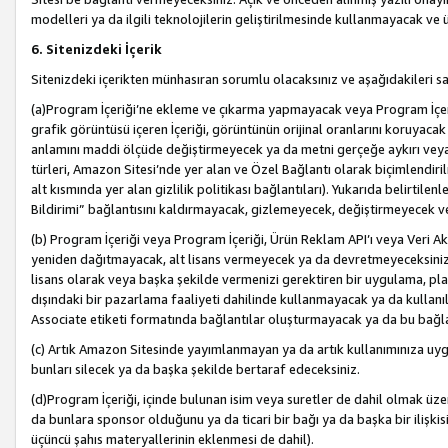
modelleri ya da ilgili teknolojilerin geliştirilmesinde kullanmayacak ve 
6. Sitenizdeki İçerik
Sitenizdeki içerikten münhasıran sorumlu olacaksınız ve aşağıdakileri s
(a)Program İçeriği’ne ekleme ve çıkarma yapmayacak veya Program İçeriği
grafik görüntüsü içeren İçeriği, görüntünün orijinal oranlarını koruyacak
anlamını maddi ölçüde değiştirmeyecek ya da metni gerçeğe aykırı veya y
türleri, Amazon Sitesi’nde yer alan ve Özel Bağlantı olarak biçimlendiril
alt kısmında yer alan gizlilik politikası bağlantıları). Yukarıda belirtilenl
Bildirimi” bağlantısını kaldırmayacak, gizlemeyecek, değiştirmeyecek
(b) Program İçeriği veya Program İçeriği, Ürün Reklam API’ı veya Veri 
yeniden dağıtmayacak, alt lisans vermeyecek ya da devretmeyeceksiniz. Ö
lisans olarak veya başka şekilde vermenizi gerektiren bir uygulama, plat
dışındaki bir pazarlama faaliyeti dahilinde kullanmayacak ya da kullanı
Associate etiketi formatında bağlantılar oluşturmayacak ya da bu bağla
(c) Artık Amazon Sitesinde yayımlanmayan ya da artık kullanımınıza uygu
bunları silecek ya da başka şekilde bertaraf edeceksiniz.
(d)Program İçeriği, içinde bulunan isim veya suretler de dahil olmak üzer
da bunlara sponsor olduğunu ya da ticari bir bağı ya da başka bir ilişki
üçüncü şahıs materyallerinin eklenmesi de dahil).