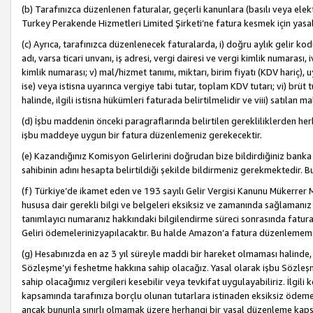
(b) Tarafınızca düzenlenen faturalar, geçerli kanunlara (basılı veya ele
Turkey Perakende Hizmetleri Limited Şirketi’ne fatura kesmek için yasal
(c) Ayrıca, tarafınızca düzenlenecek faturalarda, i) doğru aylık gelir kodu
adı, varsa ticari unvanı, iş adresi, vergi dairesi ve vergi kimlik numarası,
kimlik numarası; v) mal/hizmet tanımı, miktarı, birim fiyatı (KDV hariç)
ise) veya istisna uyarınca vergiye tabi tutar, toplam KDV tutarı; vi) brüt 
halinde, ilgili istisna hükümleri faturada belirtilmelidir ve viii) satılan 
(d) İşbu maddenin önceki paragraflarında belirtilen gerekliliklerden he
işbu maddeye uygun bir fatura düzenlemeniz gerekecektir.
(e) Kazandığınız Komisyon Gelirlerini doğrudan bize bildirdiğiniz banka
sahibinin adını hesapta belirtildiği şekilde bildirmeniz gerekmektedir. 
(f) Türkiye’de ikamet eden ve 193 sayılı Gelir Vergisi Kanunu Mükerrer 
hususa dair gerekli bilgi ve belgeleri eksiksiz ve zamanında sağlamanız
tanımlayıcı numaranız hakkındaki bilgilendirme süreci sonrasında fatur
Geliri ödemelerinizyapılacaktır. Bu halde Amazon’a fatura düzenlemem
(g) Hesabınızda en az 3 yıl süreyle maddi bir hareket olmaması halinde
Sözleşme’yi feshetme hakkına sahip olacağız. Yasal olarak işbu Sözl
sahip olacağımız vergileri kesebilir veya tevkifat uygulayabiliriz. İlgil
kapsamında tarafınıza borçlu olunan tutarlara istinaden eksiksiz ödeme
ancak bununla sınırlı olmamak üzere herhangi bir yasal düzenleme kap