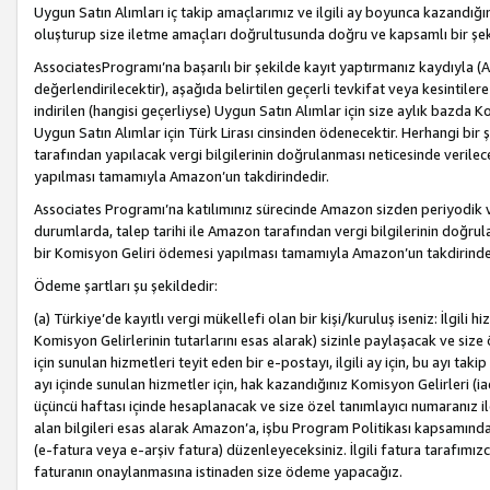
Uygun Satın Alımları iç takip amaçlarımız ve ilgili ay boyunca kazandığ
oluşturup size iletme amaçları doğrultusunda doğru ve kapsamlı bir şek
AssociatesProgramı’na başarılı bir şekilde kayıt yaptırmanız kaydıyla (
değerlendirilecektir), aşağıda belirtilen geçerli tevkifat veya kesintilere
indirilen (hangisi geçerliyse) Uygun Satın Alımlar için size aylık bazda 
Uygun Satın Alımlar için Türk Lirası cinsinden ödenecektir. Herhangi b
tarafından yapılacak vergi bilgilerinin doğrulanması neticesinde verile
yapılması tamamıyla Amazon’un takdirindedir.
Associates Programı’na katılımınız sürecinde Amazon sizden periyodik verg
durumlarda, talep tarihi ile Amazon tarafından vergi bilgilerinin doğru
bir Komisyon Geliri ödemesi yapılması tamamıyla Amazon’un takdirinde
Ödeme şartları şu şekildedir:
(a) Türkiye’de kayıtlı vergi mükellefi olan bir kişi/kuruluş iseniz: İlgili
Komisyon Gelirlerinin tutarlarını esas alarak) sizinle paylaşacak ve siz
için sunulan hizmetleri teyit eden bir e-postayı, ilgili ay için, bu ayı 
ayı içinde sunulan hizmetler için, hak kazandığınız Komisyon Gelirleri (i
üçüncü haftası içinde hesaplanacak ve size özel tanımlayıcı numaranız ile
alan bilgileri esas alarak Amazon’a, işbu Program Politikası kapsamında a
(e-fatura veya e-arşiv fatura) düzenleyeceksiniz. İlgili fatura tarafımı
faturanın onaylanmasına istinaden size ödeme yapacağız.