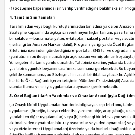
(f) Sözleşme kapsamında izin verilip verilmediğine bakılmaksızın, Progr
4. Tanıtım Sınırlamaları
Tarafımızdan veya bağlı kuruluşlarımızdan biri adına ya da bir Amazon 
Sözleşme kapsamında açıkça izin verilmeyen hiçbir tanıtım, pazarlama v
bir şekilde — basılı materyaller, e-kitaplar, fiziksel postalar veya söz
(herhangi bir Amazon Markası dahil), Program İçeriği ya da Özel Bağlant
Siteleriniz üzerinden gönderdiğiniz e-postalar, SMS’ler ve doğrudan mesaj
(yani alıcının bu iletişimi almak için açık rızasını vermiş olması koşul
Yönergeleri ile tam uyumlu olmalıdır. Talebimiz üzerine, yukarıda belir
yazılı bir uygunluk beyanını tarafımıza sunmanız gerekecektir. Bu beyanı
şekilde sunmamanız, bu Sözleşme’nin esaslı bir ihlali sayılacaktır. Açık
her türlü Özel Bağlantı içeren iletişimin “Gönderici”si sizsiniz;(ii) Asso
standartlarına ve en iyi uygulamalara uymanız gerekmektedir.
5. Özel Bağlantılar’ın Yazılımlar ve Cihazlar Aracılığıyla Dağıtılm
(a) Onaylı Mobil Uygulamalar haricinde, bilgisayar, cep telefonu, tablet 
uygulaması (örneğin, tarayıcı eklentisi, yardımcı obje, araç çubuğu, uzan
yapılabilen diğer uygulamalar) veya (b) herhangi bir televizyon set üstü k
akıtmalı video oynatıcılar, blu-ray oynatıcılar veya dvd oynatıcılar) ve
veya Vizio İnternet Uygulamaları) üzerinde ya da bunlarla bağlantılı o
Sitesi’be bağlantı vermeyeceksiniz. Açık ve önceden alınmış yazılı onay