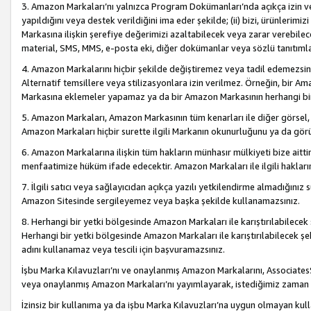
3. Amazon Markaları’nı yalnızca Program Dokümanları’nda açıkça izin ver
yapıldığını veya destek verildiğini ima eder şekilde; (ii) bizi, ürünlerim
Markasına ilişkin şerefiye değerimizi azaltabilecek veya zarar verebilec
material, SMS, MMS, e-posta eki, diğer dokümanlar veya sözlü tanıtıml
4. Amazon Markalarını hiçbir şekilde değiştiremez veya tadil edemezsin
Alternatif temsillere veya stilizasyonlara izin verilmez. Örneğin, bir A
Markasına eklemeler yapamaz ya da bir Amazon Markasının herhangi bir
5. Amazon Markaları, Amazon Markasının tüm kenarları ile diğer görsel, 
Amazon Markaları hiçbir surette ilgili Markanın okunurluğunu ya da görü
6. Amazon Markalarına ilişkin tüm hakların münhasır mülkiyeti bize aitt
menfaatimize hüküm ifade edecektir. Amazon Markaları ile ilgili hakları
7. İlgili satıcı veya sağlayıcıdan açıkça yazılı yetkilendirme almadığınız s
Amazon Sitesinde sergileyemez veya başka şekilde kullanamazsınız.
8. Herhangi bir yetki bölgesinde Amazon Markaları ile karıştırılabilecek
Herhangi bir yetki bölgesinde Amazon Markaları ile karıştırılabilecek şek
adını kullanamaz veya tescili için başvuramazsınız.
İşbu Marka Kılavuzları’nı ve onaylanmış Amazon Markalarını, AssociatesSi
veya onaylanmış Amazon Markaları’nı yayımlayarak, istediğimiz zaman v
İzinsiz bir kullanıma ya da işbu Marka Kılavuzları’na uygun olmayan kul