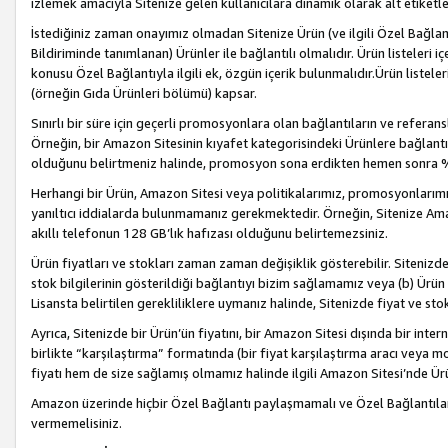
izlemek amacıyla Sitenize gelen kullanıcılara dinamik olarak alt etiketl
İstediğiniz zaman onayımız olmadan Sitenize Ürün (ve ilgili Özel Bağlantı
Bildiriminde tanımlanan) Ürünler ile bağlantılı olmalıdır. Ürün listeleri
konusu Özel Bağlantıyla ilgili ek, özgün içerik bulunmalıdır.Ürün listele
(örneğin Gıda Ürünleri bölümü) kapsar.
Sınırlı bir süre için geçerli promosyonlara olan bağlantıların ve refera
Örneğin, bir Amazon Sitesinin kıyafet kategorisindeki Ürünlere bağlant
olduğunu belirtmeniz halinde, promosyon sona erdikten hemen sonra %15
Herhangi bir Ürün, Amazon Sitesi veya politikalarımız, promosyonlarımız
yanıltıcı iddialarda bulunmamanız gerekmektedir. Örneğin, Sitenize Amazon
akıllı telefonun 128 GB’lık hafızası olduğunu belirtemezsiniz.
Ürün fiyatları ve stokları zaman zaman değişiklik gösterebilir. Sitenizde 
stok bilgilerinin gösterildiği bağlantıyı bizim sağlamamız veya (b) Ürün f
Lisansta belirtilen gerekliliklere uymanız halinde, Sitenizde fiyat ve stok 
Ayrıca, Sitenizde bir Ürün’ün fiyatını, bir Amazon Sitesi dışında bir inte
birlikte “karşılaştırma” formatında (bir fiyat karşılaştırma aracı veya 
fiyatı hem de size sağlamış olmamız halinde ilgili Amazon Sitesi’nde Ür
Amazon üzerinde hiçbir Özel Bağlantı paylaşmamalı ve Özel Bağlantılar
vermemelisiniz.