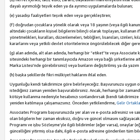
dayalı ayrımcılığı teşvik eden ya da ayrımcı uygulamalarda bulunan;
(e) yasadışı faaliyetleri teşvik eden veya gerçekleştiren;
(f) doğrudan çocuklara yönelik olarak veya 18 yaşının (veya ilgili kanun
altındaki çocukların kişisel bilgilerini bilinçli olarak toplayan, kullana
yönetmelikleri, kuralları, düzenlemeleri, tebliğleri, lisansları, izinleri, k
kararlarını veya yetkili devlet otoritelerince öngörülebilecek diğer gerekl
(g) alan adında, alt alan adında, herhangi bir “etiket”te veya Associate
sitesindeki herhangi bir tanımlayıcıda Amazon veya bağlı şirketlerine ai
Marka Listesi’nde görebilirsiniz) veya bunların değiştirilmiş ya da yazım
(h) başka şekillerde fikri mülkiyet haklarını ihlal eden.
Uygunluğu kendi takdirimize göre belirleyeceğiz. Başvurunuzu uygun o
istediğiniz zaman yeniden başvurabilirsiniz. Ancak, herhangi bir zaman
kötüye kullanma nedeniyle hesabınızı sonlandırırsak (kendi takdirimiz
yeniden katılmaya çalışamazsınız. Önceden yetkilendirme,
Gelir Ortakl
Associates Programı başvurunuzda yer alan ve e-posta adresiniz ve sair ileti
olan bilgilerin her zaman eksiksiz, doğru ve güncel olmasını sağlayacaks
Programı ve işbu Sözleşme’yle ilgili bildirimler (eğer varsa), onaylar (eğ
güncelliğini yitirmiş olsa dahi, ilgili e-posta adresine gönderilen tüm bil