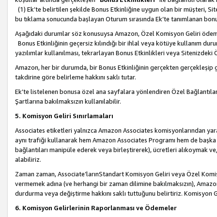
(1) Ek’te belirtilen şekilde Bonus Etkinliğine uygun olan bir müşteri, S
bu tıklama sonucunda başlayan Oturum sırasında Ek’te tanımlanan bon
Aşağıdaki durumlar söz konusuysa Amazon, Özel Komisyon Geliri öde
Bonus Etkinliğinin geçersiz kılındığı bir ihlal veya kötüye kullanım dur
yazılımlar kullanılması, tekrarlayan Bonus Etkinlikleri veya Sitenizdek
Amazon, her bir durumda, bir Bonus Etkinliğinin gerçekten gerçekleşip 
takdirine göre belirleme hakkını saklı tutar.
Ek’te listelenen bonusa özel ana sayfalara yönlendiren Özel Bağlantılar, 
Şartlarına bakılmaksızın kullanılabilir.
5. Komisyon Geliri Sınırlamaları
Associates etiketleri yalnızca Amazon Associates komisyonlarından yarar
aynı trafiği kullanarak hem Amazon Associates Programı hem de başka b
bağlantıları manipüle ederek veya birleştirerek), ücretleri alıkoymak 
alabiliriz.
Zaman zaman, Associate’larınStandart Komisyon Geliri veya Özel Komisy
vermemek adına (ve herhangi bir zaman dilimine bakılmaksızın), Amazon
durdurma veya değiştirme hakkını saklı tuttuğunu belirtiriz. Komisyon Gel
6. Komisyon Gelirlerinin Raporlanması ve Ödemeler