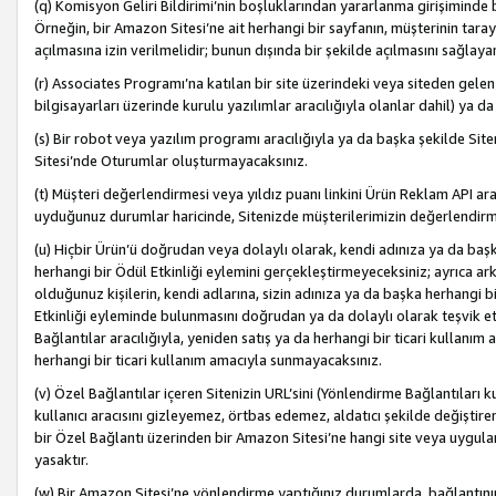
(q) Komisyon Geliri Bildirimi’nin boşluklarından yararlanma girişiminde
Örneğin, bir Amazon Sitesi’ne ait herhangi bir sayfanın, müşterinin tara
açılmasına izin verilmelidir; bunun dışında bir şekilde açılmasını sağlay
(r) Associates Programı’na katılan bir site üzerindeki veya siteden gele
bilgisayarları üzerinde kurulu yazılımlar aracılığıyla olanlar dahil) ya 
(s) Bir robot veya yazılım programı aracılığıyla ya da başka şekilde 
Sitesi’nde Oturumlar oluşturmayacaksınız.
(t) Müşteri değerlendirmesi veya yıldız puanı linkini Ürün Reklam API aracı
uyduğunuz durumlar haricinde, Sitenizde müşterilerimizin değerlendirme
(u) Hiçbir Ürün’ü doğrudan veya dolaylı olarak, kendi adınıza ya da başk
herhangi bir Ödül Etkinliği eylemini gerçekleştirmeyeceksiniz; ayrıca arkada
olduğunuz kişilerin, kendi adlarına, sizin adınıza ya da başka herhangi b
Etkinliği eyleminde bulunmasını doğrudan ya da dolaylı olarak teşvik 
Bağlantılar aracılığıyla, yeniden satış ya da herhangi bir ticari kullanı
herhangi bir ticari kullanım amacıyla sunmayacaksınız.
(v) Özel Bağlantılar içeren Sitenizin URL’sini (Yönlendirme Bağlantıları 
kullanıcı aracısını gizleyemez, örtbas edemez, aldatıcı şekilde değişti
bir Özel Bağlantı üzerinden bir Amazon Sitesi’ne hangi site veya uygula
yasaktır.
(w) Bir Amazon Sitesi’ne yönlendirme yaptığınız durumlarda, bağlantının