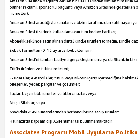
Amazon Sitesinde bağlantı verilen bir site üzerinden satılan tüm ürün ve
banner reklamı, sponsorlu bağlantı veya Amazon Sitesinde gösterilen başk
hizmetler);
Amazon Sitesi aracılığıyla sunulan ve bizim tarafımızdan satılmayan ya
Amazon Sitesi üzerinde kullanılamayan tüm hediye kartları;
Abonelik şeklinde satın alınan dijital Kindle ürünleri (örneğin, Kindle gaz
Bebek formülleri (0-12 ay arası bebekler için);
Amazon Sitesi’ni tanıtan faaliyeti gerçekleştirmeniz ya da Sitenizin bizi
Tütün ürünleri ve tütün üreticileri;
E-sigaralar, e-nargileler, tütün veya nikotin içerip içermediğine bakılmaks
bileşenler, yedek parçalar ve çözümler;
İlaçlar, beşeri tıbbi ürünler ve tıbbi cihazlar; veya
Ateşli Silahlar; veya
Aşağıdaki ASIN numaralarından herhangi birine sahip ürünler:
Halihazırda kapsam dışı ASIN numarası bulunmamaktadır.
Associates Programı Mobil Uygulama Politika