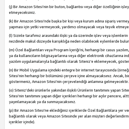
(j) Bir Amazon Sitesi’nin bir buton, bağlantısı veya diğer özelliğinin 
etmeyeceksiniz.
(k) Bir Amazon Sitesi’nde başka bir kişi veya kurum adına sipariş verm
yapması için yetki vermeyecek, yardımcı olmayacak veya teşvik etmeyec
(l) Sizinle tarafımız arasındaki ilişki ya da üzerinde işlev veya işlemler
nezdinde makul düzeyde karışıklığa neden olabilecek eylemlerde bulu
(m) Özel Bağlantıları veya Program İçeriği’ni, herhangi bir casus yazılım,
ya da kullanıcıların bilgisayarlarına veya diğer elektronik cihazlarına 
yazılım uygulamalarıyla bağlantılı olarak Siteniz’e eklemeyecek, göst
(n) Bir Mobil Uygulama içindeki entegre bir internet tarayıcısında (örn
Sitesi’nin herhangi bir bölümünü çerçeve içine almayacaksınız. Ancak, bi
göstermeniz, Amazon Sitesi’nin çerçevelendiği anlamına gelmeyecektir.
(o) Siteniz’deki ürünlerle yakından ilişkili Ürünlerin tanıtımını yapan Si
Sitesi’nin tanıtımını yapan diğer içerikleri herhangi bir açılır pencere, a
yayınlamayacak ya da sunmayacaksınız.
(p) Bir Amazon Sitesi’ne eklediğiniz içeriklerde Özel Bağlantılara yer v
bağlantılı olarak veya Amazon Sitesinde yer alan müşteri değerlendirmele
içerikler içinde).