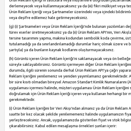
Ürün Reklam İçeriği’ni satıcılara veya müşterilere doğrudan pazarlamak, 
derlemeyecek veya kullanmayacaksınız ya da (iii) fikri mülkiyet veya tesci
Ürün Reklam İçeriği veya Şartnameler üzerindeki veya içindeki bildiri
veya deşifre edilemez hale getirmeyeceksiniz.
(g) (i) Şartnameleri veya Ürün Reklam İçeriği’nde bulunan yazılımları d
türev eserler üretmeyeceksiniz ya da (ii) Ürün Reklam API’nin, Veri Akışla
tersine tasarımını yapma, makina kodundan sembolik koda çevirme, üst
tutulamadığı ya da sınırlandırılamadığı durumlar hariç olmak üzere ve b
şartıyla) ya da bunların kaynak kodlarını oluşturmayacaksınız.
(h) Görüntü içeren Ürün Reklam İçeriği’ni saklamayacak veya ön belleğe 
süreyle saklayabilirsiniz. Görüntü içermeyen diğer Ürün Reklam İçeriğin
durumda, ilgili sürenin sonunda derhal Ürün Reklam API’ya çağrı yaparak
Reklam İçeriğini yenilemeniz ve yeniden yayımlamanız gerekmektedir. Ak
bir süre kısıtı olmadan bireysel Amazon Standart Kimlik Numaralarını (AS
uygulaması içermesi halinde, müşteri uygulaması Ürün Reklam İçeriğin
doğrulamak için Ürün Reklam İçeriği içeren veya kullanan herhangi bir m
gerekmektedir.
(i) Ürün Reklam İçeriğini bir Veri Akışı’ndan almanız ya da Ürün Reklam
saatte bir kez olacak şekilde yenilememeniz halinde uygulamanızın fiya
yerleştireceksiniz. Ancak, uygulamanızda gösterilen fiyat ve stok bilgis
çıkarabilirsiniz. Kabul edilen mesajlaşma örnekleri şunları içerir: