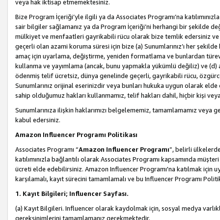
veya hak iktisap etmemektesiniz.
Bize Program İçeriği’yle ilgili ya da Associates Programı’na katılımınızla 
sair bilgiler sağlamanız ya da Program İçeriği’ni herhangi bir şekilde değ
mülkiyet ve menfaatleri gayrikabili rücu olarak bize temlik edersiniz v
geçerli olan azami koruma süresi için bize (a) Sunumlarınız’ı her şekild
amaç için uyarlama, değiştirme, yeniden formatlama ve bunlardan türev e
kullanma ve yayımlama (ancak, bunu yapmakla yükümlü değiliz) ve (d) aşağ
ödenmiş telif ücretsiz, dünya genelinde geçerli, gayrikabili rücu, özgürce 
Sunumlarınız orijinal eserinizdir veya bunları hukuka uygun olarak elde et
sahip olduğumuz hakları kullanmamız, telif hakları dahil, hiçbir kişi vey
Sunumlarınıza ilişkin haklarımızı belgelememiz, tamamlamamız veya geç
kabul edersiniz.
Amazon Influencer Programı Politikası
Associates Programı “
Amazon Influencer Programı
”, belirli ülkele
katılımınızla bağlantılı olarak Associates Programı kapsamında müşteri 
ücreti elde edebilirsiniz. Amazon Influencer Programı'na katılmak için u
karşılamalı, kayıt sürecini tamamlamalı ve bu Influencer Programı Politi
1. Kayıt Bilgileri; Influencer Sayfası.
(a) Kayıt Bilgileri. Influencer olarak kaydolmak için, sosyal medya varlık
gereksinimlerini tamamlamanız gerekmektedir.