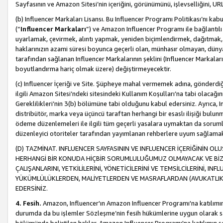
Sayfasının ve Amazon Sitesi’nin içeriğini, görünümünü, işlevselliğini, URL'
(b) Influencer Markaları Lisansı. Bu Influencer Programı Politikası’nı kab
(“
Influencer Markaları
”) ve Amazon Influencer Programı ile bağlantı
uyarlamak, çevirmek, alıntı yapmak, yeniden biçimlendirmek, dağıtmak, il
haklarınızın azami süresi boyunca geçerli olan, münhasır olmayan, dünya
tarafından sağlanan Influencer Markalarının şeklini (Influencer Markal
boyutlandırma hariç olmak üzere) değiştirmeyecektir.
(c) Influencer İçeriği ve Site. Şüpheye mahal vermemek adına, gönderdiğin
ilgili Amazon Sitesi’ndeki sitesindeki Kullanım Koşulları’na tabi olacağı
Gereklilikleri’nin 3(b) bölümüne tabi olduğunu kabul edersiniz. Ayrıca, Inf
distribütör, marka veya üçüncü taraftan herhangi bir esaslı ilişiği bul
ödeme düzenlemeleri ile ilgili tüm geçerli yasalara uymaktan da soruml
düzenleyici otoriteler tarafından yayımlanan rehberlere uyum sağlama
(D) TAZMİNAT. INFLUENCER SAYFASININ VE INFLUENCER İÇERİĞİNİN OL
HERHANGİ BİR KONUDA HİÇBİR SORUMLULUĞUMUZ OLMAYACAK VE BİZİ, B
ÇALIŞANLARINI, YETKİLİLERİNİ, YÖNETİCİLERİNİ VE TEMSİLCİLERİNİ, IN
YÜKÜMLÜLÜKLERDEN, MALİYETLERDEN VE MASRAFLARDAN (AVUKATLIK 
EDERSİNİZ.
4. Fesih.
Amazon, Influencer'ın Amazon Influencer Programı'na katılımını a
durumda da bu işlemler Sözleşme’nin fesih hükümlerine uygun olarak sağl