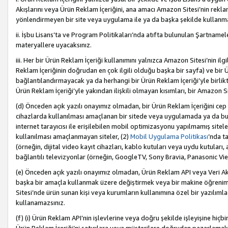
Akışlarını veya Ürün Reklam İçeriğini, ana amacı Amazon Sitesi’nin rek
yönlendirmeyen bir site veya uygulama ile ya da başka şekilde kullanm
ii. İşbu Lisans’ta ve Program Politikaları’nda atıfta bulunulan Şartnamel
materyallere uyacaksınız.
iii. Her bir Ürün Reklam İçeriği kullanımını yalnızca Amazon Sitesi’nin ilg
Reklam İçeriğinin doğrudan en çok ilgili olduğu başka bir sayfa) ve bir Ü
bağlantılandırmayacak ya da herhangi bir Ürün Reklam İçeriği’yle birli
Ürün Reklam İçeriği’yle yakından ilişkili olmayan kısımları, bir Amazon Sit
(d) Önceden açık yazılı onayımız olmadan, bir Ürün Reklam İçeriğini cep 
cihazlarda kullanılması amaçlanan bir sitede veya uygulamada ya da bunl
internet tarayıcısı ile erişilebilen mobil optimizasyonu yapılmamış sitel
kullanılması amaçlanmayan siteler, (2)
Mobil Uygulama Politikası
’nda t
(örneğin, dijital video kayıt cihazları, kablo kutuları veya uydu kutuları,
bağlantılı televizyonlar (örneğin, GoogleTV, Sony Bravia, Panasonic Vier
(e) Önceden açık yazılı onayımız olmadan, Ürün Reklam API veya Veri Ak
başka bir amaçla kullanmak üzere değiştirmek veya bir makine öğrenim
Sitesi’nde ürün sunan kişi veya kurumların kullanımına özel bir yazılım
kullanamazsınız.
(f) (i) Ürün Reklam API’nin işlevlerine veya doğru şekilde işleyişine h