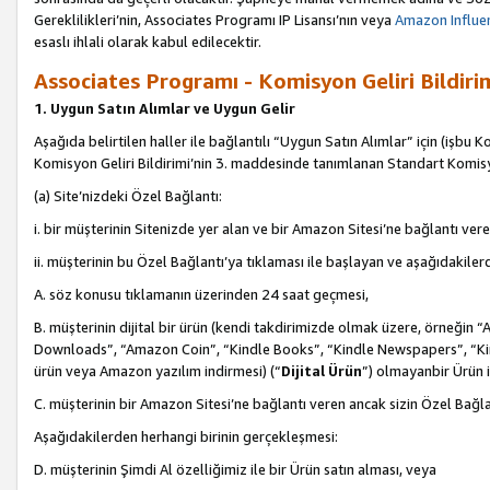
Gereklilikleri’nin, Associates Programı IP Lisansı’nın veya
Amazon Influen
esaslı ihlali olarak kabul edilecektir.
Associates Programı - Komisyon Geliri Bildiri
1. Uygun Satın Alımlar ve Uygun Gelir
Aşağıda belirtilen haller ile bağlantılı “Uygun Satın Alımlar” için (işbu K
Komisyon Geliri Bildirimi’nin 3. maddesinde tanımlanan Standart Komis
(a) Site’nizdeki Özel Bağlantı:
i. bir müşterinin Sitenizde yer alan ve bir Amazon Sitesi’ne bağlantı ver
ii. müşterinin bu Özel Bağlantı’ya tıklaması ile başlayan ve aşağıdakile
A. söz konusu tıklamanın üzerinden 24 saat geçmesi,
B. müşterinin dijital bir ürün (kendi takdirimizde olmak üzere, örneğ
Downloads”, “Amazon Coin”, “Kindle Books”, “Kindle Newspapers”, “Kind
ürün veya Amazon yazılım indirmesi) (“
Dijital Ürün
”) olmayanbir Ürün i
C. müşterinin bir Amazon Sitesi’ne bağlantı veren ancak sizin Özel Bağla
Aşağıdakilerden herhangi birinin gerçekleşmesi:
D. müşterinin Şimdi Al özelliğimiz ile bir Ürün satın alması, veya