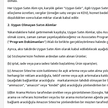
olması.
Her Uygun Satın Alım için, karşılık gelen “Uygun Gelir”, ilgili Uygun Satın
elleçleme ücretleri, vergiler (örneğin satış vergisi ve KDV), hizmet bedell
düşüldükten sonra kalan miktar olarak kabul edilir.
2. Uygun Olmayan Satın Alımlar
Yukarıdakilere halel getirmemek kaydıyla, Uygun Satın Alımlar, işbu Ass
olmak üzere, zaman zaman yayınlayabileceğimiz ve Associates Programı’
(“
Program Dokümanları
”) ihlali ile birlikte gerçekleştirilmesi halinde
Ayrıca, aksi takdirde Uygun Satın Alım olarak kabul edilebilecek aşağıda
(a) Sözleşme’nizin feshinin ardından satın alınan Ürünler;
(b) iptal, iade veya para iadesi talebi başlatılmış Ürün siparişleri;
(c) Amazon Sitesi’ne sizin katılımınız ile açık artırma veya satın alma yol
herhangi bir reklam aracılığıyla, teklif verme veya açık artırmalara ka
(aşağıdaki bağlantılar aracılığıyla markalarımızın tahdidi olmayan bir lis
“ammazon", “amaozn" veya “kindel" gibi) aracılığıyla yönlendirilen bir 
(d)bir Arama Motoru tarafından üretilen veya görüntülenen (Google, Ya
arama ve referans hizmetleri veya bu tür arama motorlarının ağında yer 
bağlantı aracılığıyla Amazon Sitesi’ne yönlendirilen bir müşteri tarafınd