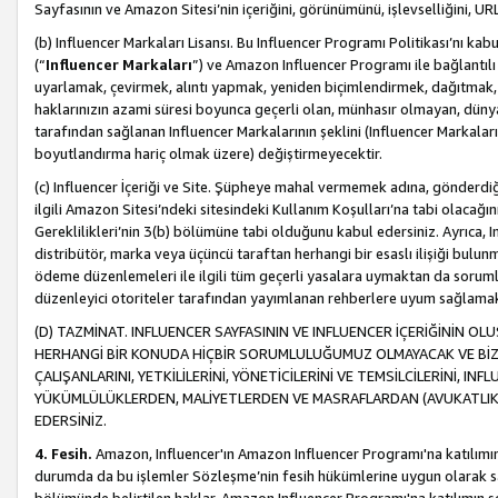
Sayfasının ve Amazon Sitesi’nin içeriğini, görünümünü, işlevselliğini, URL'
(b) Influencer Markaları Lisansı. Bu Influencer Programı Politikası’nı kab
(“
Influencer Markaları
”) ve Amazon Influencer Programı ile bağlantı
uyarlamak, çevirmek, alıntı yapmak, yeniden biçimlendirmek, dağıtmak, il
haklarınızın azami süresi boyunca geçerli olan, münhasır olmayan, dünya
tarafından sağlanan Influencer Markalarının şeklini (Influencer Markal
boyutlandırma hariç olmak üzere) değiştirmeyecektir.
(c) Influencer İçeriği ve Site. Şüpheye mahal vermemek adına, gönderdiğin
ilgili Amazon Sitesi’ndeki sitesindeki Kullanım Koşulları’na tabi olacağı
Gereklilikleri’nin 3(b) bölümüne tabi olduğunu kabul edersiniz. Ayrıca, Inf
distribütör, marka veya üçüncü taraftan herhangi bir esaslı ilişiği bul
ödeme düzenlemeleri ile ilgili tüm geçerli yasalara uymaktan da soruml
düzenleyici otoriteler tarafından yayımlanan rehberlere uyum sağlama
(D) TAZMİNAT. INFLUENCER SAYFASININ VE INFLUENCER İÇERİĞİNİN OL
HERHANGİ BİR KONUDA HİÇBİR SORUMLULUĞUMUZ OLMAYACAK VE BİZİ, B
ÇALIŞANLARINI, YETKİLİLERİNİ, YÖNETİCİLERİNİ VE TEMSİLCİLERİNİ, IN
YÜKÜMLÜLÜKLERDEN, MALİYETLERDEN VE MASRAFLARDAN (AVUKATLIK 
EDERSİNİZ.
4. Fesih.
Amazon, Influencer'ın Amazon Influencer Programı'na katılımını a
durumda da bu işlemler Sözleşme’nin fesih hükümlerine uygun olarak sağl