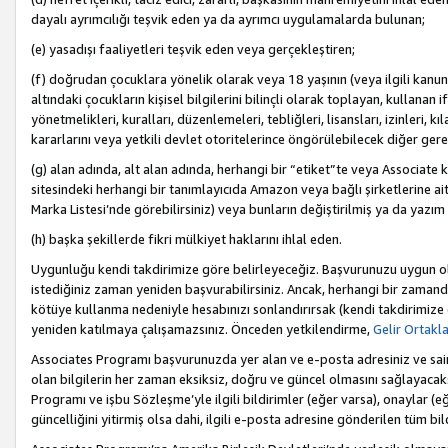
dayalı ayrımcılığı teşvik eden ya da ayrımcı uygulamalarda bulunan;
(e) yasadışı faaliyetleri teşvik eden veya gerçekleştiren;
(f) doğrudan çocuklara yönelik olarak veya 18 yaşının (veya ilgili kanun
altındaki çocukların kişisel bilgilerini bilinçli olarak toplayan, kullana
yönetmelikleri, kuralları, düzenlemeleri, tebliğleri, lisansları, izinleri, k
kararlarını veya yetkili devlet otoritelerince öngörülebilecek diğer gerekl
(g) alan adında, alt alan adında, herhangi bir “etiket”te veya Associate
sitesindeki herhangi bir tanımlayıcıda Amazon veya bağlı şirketlerine ai
Marka Listesi’nde görebilirsiniz) veya bunların değiştirilmiş ya da yazım
(h) başka şekillerde fikri mülkiyet haklarını ihlal eden.
Uygunluğu kendi takdirimize göre belirleyeceğiz. Başvurunuzu uygun o
istediğiniz zaman yeniden başvurabilirsiniz. Ancak, herhangi bir zaman
kötüye kullanma nedeniyle hesabınızı sonlandırırsak (kendi takdirimiz
yeniden katılmaya çalışamazsınız. Önceden yetkilendirme,
Gelir Ortakl
Associates Programı başvurunuzda yer alan ve e-posta adresiniz ve sair ileti
olan bilgilerin her zaman eksiksiz, doğru ve güncel olmasını sağlayacaks
Programı ve işbu Sözleşme’yle ilgili bildirimler (eğer varsa), onaylar (eğ
güncelliğini yitirmiş olsa dahi, ilgili e-posta adresine gönderilen tüm bil