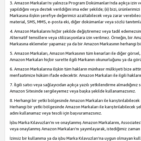
3. Amazon Markaları’nı yalnızca Program Dokümanları’nda açıkça izin ver
yapıldığını veya destek verildiğini ima eder şekilde; (ii) bizi, ürünlerim
Markasına ilişkin şerefiye değerimizi azaltabilecek veya zarar verebilec
material, SMS, MMS, e-posta eki, diğer dokümanlar veya sözlü tanıtıml
4. Amazon Markalarını hiçbir şekilde değiştiremez veya tadil edemezsin
Alternatif temsillere veya stilizasyonlara izin verilmez. Örneğin, bir A
Markasına eklemeler yapamaz ya da bir Amazon Markasının herhangi bir
5. Amazon Markaları, Amazon Markasının tüm kenarları ile diğer görsel, 
Amazon Markaları hiçbir surette ilgili Markanın okunurluğunu ya da görü
6. Amazon Markalarına ilişkin tüm hakların münhasır mülkiyeti bize aitt
menfaatimize hüküm ifade edecektir. Amazon Markaları ile ilgili hakları
7. İlgili satıcı veya sağlayıcıdan açıkça yazılı yetkilendirme almadığınız s
Amazon Sitesinde sergileyemez veya başka şekilde kullanamazsınız.
8. Herhangi bir yetki bölgesinde Amazon Markaları ile karıştırılabilecek
Herhangi bir yetki bölgesinde Amazon Markaları ile karıştırılabilecek şek
adını kullanamaz veya tescili için başvuramazsınız.
İşbu Marka Kılavuzları’nı ve onaylanmış Amazon Markalarını, AssociatesSi
veya onaylanmış Amazon Markaları’nı yayımlayarak, istediğimiz zaman v
İzinsiz bir kullanıma ya da işbu Marka Kılavuzları’na uygun olmayan kul