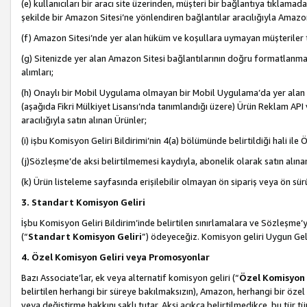
(e) kullanıcıları bir aracı site üzerinden, müşteri bir bağlantıya tıkla
şekilde bir Amazon Sitesi’ne yönlendiren bağlantılar aracılığıyla Amazon
(f) Amazon Sitesi’nde yer alan hüküm ve koşullara uymayan müşteriler t
(g) Sitenizde yer alan Amazon Sitesi bağlantılarının doğru formatlanm
alımları;
(h) Onaylı bir Mobil Uygulama olmayan bir Mobil Uygulama’da yer alan b
(aşağıda Fikri Mülkiyet Lisansı’nda tanımlandığı üzere) Ürün Reklam API
aracılığıyla satın alınan Ürünler;
(i) işbu Komisyon Geliri Bildirimi’nin 4(a) bölümünde belirtildiği hali ile Ö
(j)Sözleşme’de aksi belirtilmemesi kaydıyla, abonelik olarak satın alına
(k) Ürün listeleme sayfasında erişilebilir olmayan ön sipariş veya ön sü
3. Standart Komisyon Geliri
İşbu Komisyon Geliri Bildirim’inde belirtilen sınırlamalara ve Sözleşme
(“
Standart Komisyon Geliri
”) ödeyeceğiz. Komisyon geliri Uygun Ge
4. Özel Komisyon Geliri veya Promosyonlar
Bazı Associate’lar, ek veya alternatif komisyon geliri (“
Özel Komisyon 
belirtilen herhangi bir süreye bakılmaksızın), Amazon, herhangi bir 
veya değiştirme hakkını saklı tutar. Aksi açıkça belirtilmedikçe, bu tür