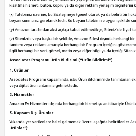
kısaltma hizmeti, buton, köprü ya da diğer reklam yerleşim biçimlerini 
(x) Talebimiz üzerine, bu Sözleşmeye (genel olarak ya da belirli bir hük
beyanı sunmanız gerekmektedir. Bu beyanı talebimize uygun şekilde sunma
(y) Amazon tarafından aksi açıkça kabul edilmedikçe, Siteniz’de fiyat tak
(z) Sitenizde veya başka bir şekilde, Amazon Sitesi dışında herhangi bi
tanıtımı veya reklamı amacıyla herhangi bir Program İçeriğini gösterem
ilgili herhangi bir veri, görsel, metin veya diğer bilgi ya da içeriği Si
Associates Programı Ürün Bildirimi (“Ürün Bildirimi”)
1. Ürünler
Associates Programı kapsamında, işbu Ürün Bildirimi’nde tanımlanan ekle
veya dijital ürün anlamına gelmektedir.
2. Hizmetler
Amazon Ev Hizmetleri dışında herhangi bir hizmet şu an itibariyle Ürünl
3. Kapsam Dışı Ürünler
Yukarıda yer verilenlere halel gelmemek üzere, aşağıda belirtilenler Ass
Ürünler
”):