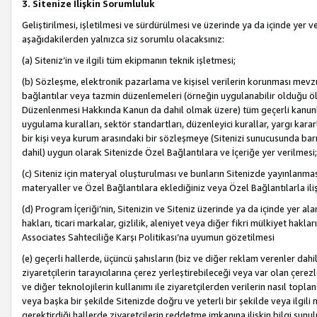
3. Sitenize İlişkin Sorumluluk
Geliştirilmesi, işletilmesi ve sürdürülmesi ve üzerinde ya da içinde yer ve
aşağıdakilerden yalnızca siz sorumlu olacaksınız:
(a) Siteniz’in ve ilgili tüm ekipmanın teknik işletmesi;
(b) Sözleşme, elektronik pazarlama ve kişisel verilerin korunması mevzua
bağlantılar veya tazmin düzenlemeleri (örneğin uygulanabilir olduğu ölç
Düzenlenmesi Hakkında Kanun da dahil olmak üzere) tüm geçerli kanunlar, y
uygulama kuralları, sektör standartları, düzenleyici kurallar, yargı kararl
bir kişi veya kurum arasındaki bir sözleşmeye (Sitenizi sunucusunda barı
dahil) uygun olarak Sitenizde Özel Bağlantılara ve İçeriğe yer verilmesi;
(c) Siteniz için materyal oluşturulması ve bunların Sitenizde yayınlanmas
materyaller ve Özel Bağlantılara eklediğiniz veya Özel Bağlantılarla ili
(d) Program İçeriği’nin, Sitenizin ve Siteniz üzerinde ya da içinde yer al
hakları, ticari markalar, gizlilik, aleniyet veya diğer fikri mülkiyet hak
Associates Sahteciliğe Karşı Politikası’na uyumun gözetilmesi
(e) geçerli hallerde, üçüncü şahısların (biz ve diğer reklam verenler dah
ziyaretçilerin tarayıcılarına çerez yerleştirebileceği veya var olan çerezler
ve diğer teknolojilerin kullanımı ile ziyaretçilerden verilerin nasıl toplandı
veya başka bir şekilde Sitenizde doğru ve yeterli bir şekilde veya ilgili 
gerektirdiği hallerde ziyaretçilerin reddetme imkanına ilişkin bilgi sunul