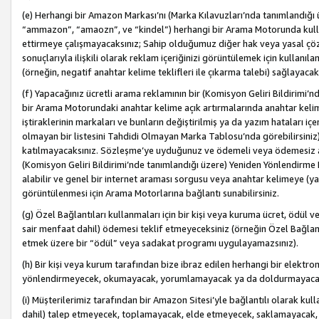
(e) Herhangi bir Amazon Markası’nı (Marka Kılavuzları’nda tanımlandığı ü
“ammazon”, “amaozn”, ve “kindel”) herhangi bir Arama Motorunda kulla
ettirmeye çalışmayacaksınız; Sahip olduğumuz diğer hak veya yasal çöz
sonuçlarıyla ilişkili olarak reklam içeriğinizi görüntülemek için kullanıl
(örneğin, negatif anahtar kelime teklifleri ile çıkarma talebi) sağlayaca
(f) Yapacağınız ücretli arama reklamının bir (Komisyon Geliri Bildirimi’
bir Arama Motorundaki anahtar kelime açık artırmalarında anahtar kelim
iştiraklerinin markaları ve bunların değiştirilmiş ya da yazım hataları iç
olmayan bir listesini Tahdidi Olmayan Marka Tablosu’nda görebilirsiniz)
katılmayacaksınız. Sözleşme’ye uyduğunuz ve ödemeli veya ödemesiz ara
(Komisyon Geliri Bildirimi’nde tanımlandığı üzere) Yeniden Yönlendirme 
alabilir ve genel bir internet araması sorgusu veya anahtar kelimeye (y
görüntülenmesi için Arama Motorlarına bağlantı sunabilirsiniz.
(g) Özel Bağlantıları kullanmaları için bir kişi veya kuruma ücret, ödül 
sair menfaat dahil) ödemesi teklif etmeyeceksiniz (örneğin Özel Bağlantıl
etmek üzere bir “ödül” veya sadakat programı uygulayamazsınız).
(h) Bir kişi veya kurum tarafından bize ibraz edilen herhangi bir elekt
yönlendirmeyecek, okumayacak, yorumlamayacak ya da doldurmayacak
(i) Müşterilerimiz tarafından bir Amazon Sitesi’yle bağlantılı olarak kulla
dahil) talep etmeyecek, toplamayacak, elde etmeyecek, saklamayacak,