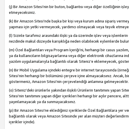
(j) Bir Amazon Sitesi’nin bir buton, bağlantısı veya diğer özelliğinin 
etmeyeceksiniz.
(k) Bir Amazon Sitesi’nde başka bir kişi veya kurum adına sipariş verm
yapması için yetki vermeyecek, yardımcı olmayacak veya teşvik etmeyec
(l) Sizinle tarafımız arasındaki ilişki ya da üzerinde işlev veya işlemler
nezdinde makul düzeyde karışıklığa neden olabilecek eylemlerde bulu
(m) Özel Bağlantıları veya Program İçeriği’ni, herhangi bir casus yazılım,
ya da kullanıcıların bilgisayarlarına veya diğer elektronik cihazlarına 
yazılım uygulamalarıyla bağlantılı olarak Siteniz’e eklemeyecek, göst
(n) Bir Mobil Uygulama içindeki entegre bir internet tarayıcısında (örn
Sitesi’nin herhangi bir bölümünü çerçeve içine almayacaksınız. Ancak, bi
göstermeniz, Amazon Sitesi’nin çerçevelendiği anlamına gelmeyecektir.
(o) Siteniz’deki ürünlerle yakından ilişkili Ürünlerin tanıtımını yapan Si
Sitesi’nin tanıtımını yapan diğer içerikleri herhangi bir açılır pencere, a
yayınlamayacak ya da sunmayacaksınız.
(p) Bir Amazon Sitesi’ne eklediğiniz içeriklerde Özel Bağlantılara yer v
bağlantılı olarak veya Amazon Sitesinde yer alan müşteri değerlendirmele
içerikler içinde).