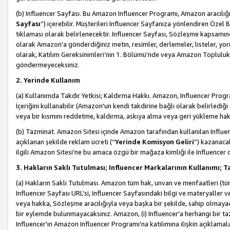
(b) Influencer Sayfası. Bu Amazon Influencer Programı, Amazon aracılığı
Sayfası
”) içerebilir. Müşterileri Influencer Sayfanıza yönlendiren Özel B
tıklaması olarak belirlenecektir. Influencer Sayfası, Sözleşme kapsamınd
olarak Amazon'a gönderdiğiniz metin, resimler, derlemeler, listeler, yorum
olarak, Katılım Gereksinimleri’nin 1. Bölümü’nde veya Amazon Topluluk Ku
göndermeyeceksiniz.
2. Yerinde Kullanım
(a) Kullanımda Takdir Yetkisi; Kaldırma Hakkı. Amazon, Influencer Progra
İçeriğini kullanabilir (Amazon'un kendi takdirine bağlı olarak belirledi
veya bir kısmını reddetme, kaldırma, askıya alma veya geri yükleme hakkı
(b) Tazminat. Amazon Sitesi içinde Amazon tarafından kullanılan Influencer
açıklanan şekilde reklam ücreti (“
Yerinde Komisyon Geliri
”) kazanaca
ilgili Amazon Sitesi’ne bu amaca özgü bir mağaza kimliği ile Influencer 
3. Hakların Saklı Tutulması; Influencer Markalarının Kullanımı;
(a) Hakların Saklı Tutulması. Amazon tüm hak, unvan ve menfaatleri (tüm 
Influencer Sayfası URL'si, Influencer Sayfasındaki bilgi ve materyaller
veya hakka, Sözleşme aracılığıyla veya başka bir şekilde, sahip olmayac
bir eylemde bulunmayacaksınız. Amazon, (i) Influencer'a herhangi bir t
Influencer'ın Amazon Influencer Programı'na katılımına ilişkin açıklamal