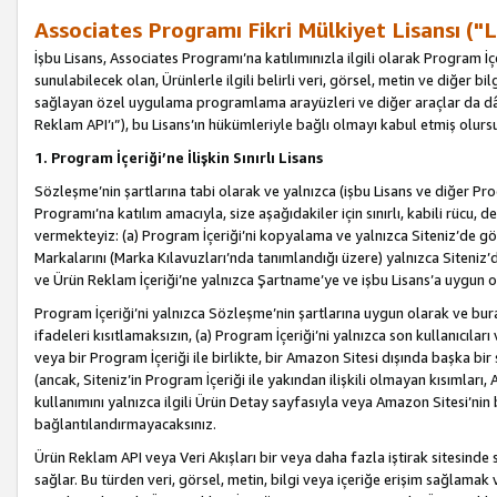
Associates Programı Fikri Mülkiyet Lisansı ("L
İşbu Lisans, Associates Programı’na katılımınızla ilgili olarak Program İ
sunulabilecek olan, Ürünlerle ilgili belirli veri, görsel, metin ve diğer bilg
sağlayan özel uygulama programlama arayüzleri ve diğer araçlar da dâh
Reklam API’ı”), bu Lisans’ın hükümleriyle bağlı olmayı kabul etmiş olurs
1. Program İçeriği’ne İlişkin Sınırlı Lisans
Sözleşme’nin şartlarına tabi olarak ve yalnızca (işbu Lisans ve diğer Pr
Programı’na katılım amacıyla, size aşağıdakiler için sınırlı, kabili rücu, 
vermekteyiz: (a) Program İçeriği’ni kopyalama ve yalnızca Siteniz’de gö
Markalarını (Marka Kılavuzları’nda tanımlandığı üzere) yalnızca Siteniz’
ve Ürün Reklam İçeriği’ne yalnızca Şartname’ye ve işbu Lisans’a uygun 
Program İçeriği’ni yalnızca Sözleşme’nin şartlarına uygun olarak ve bura
ifadeleri kısıtlamaksızın, (a) Program İçeriği’ni yalnızca son kullanıcılar
veya bir Program İçeriği ile birlikte, bir Amazon Sitesi dışında başka bi
(ancak, Siteniz’in Program İçeriği ile yakından ilişkili olmayan kısımları,
kullanımını yalnızca ilgili Ürün Detay sayfasıyla veya Amazon Sitesi’nin 
bağlantılandırmayacaksınız.
Ürün Reklam API veya Veri Akışları bir veya daha fazla iştirak sitesinde s
sağlar. Bu türden veri, görsel, metin, bilgi veya içeriğe erişim sağlama