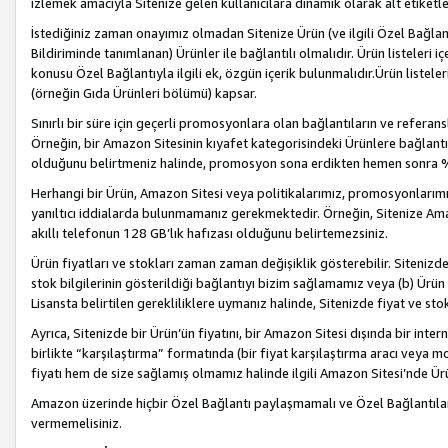
izlemek amacıyla Sitenize gelen kullanıcılara dinamik olarak alt etiketl
İstediğiniz zaman onayımız olmadan Sitenize Ürün (ve ilgili Özel Bağlantı
Bildiriminde tanımlanan) Ürünler ile bağlantılı olmalıdır. Ürün listeleri
konusu Özel Bağlantıyla ilgili ek, özgün içerik bulunmalıdır.Ürün listele
(örneğin Gıda Ürünleri bölümü) kapsar.
Sınırlı bir süre için geçerli promosyonlara olan bağlantıların ve refera
Örneğin, bir Amazon Sitesinin kıyafet kategorisindeki Ürünlere bağlant
olduğunu belirtmeniz halinde, promosyon sona erdikten hemen sonra %15
Herhangi bir Ürün, Amazon Sitesi veya politikalarımız, promosyonlarımız
yanıltıcı iddialarda bulunmamanız gerekmektedir. Örneğin, Sitenize Amazon
akıllı telefonun 128 GB’lık hafızası olduğunu belirtemezsiniz.
Ürün fiyatları ve stokları zaman zaman değişiklik gösterebilir. Sitenizde 
stok bilgilerinin gösterildiği bağlantıyı bizim sağlamamız veya (b) Ürün f
Lisansta belirtilen gerekliliklere uymanız halinde, Sitenizde fiyat ve stok 
Ayrıca, Sitenizde bir Ürün’ün fiyatını, bir Amazon Sitesi dışında bir inte
birlikte “karşılaştırma” formatında (bir fiyat karşılaştırma aracı veya 
fiyatı hem de size sağlamış olmamız halinde ilgili Amazon Sitesi’nde Ür
Amazon üzerinde hiçbir Özel Bağlantı paylaşmamalı ve Özel Bağlantılar
vermemelisiniz.