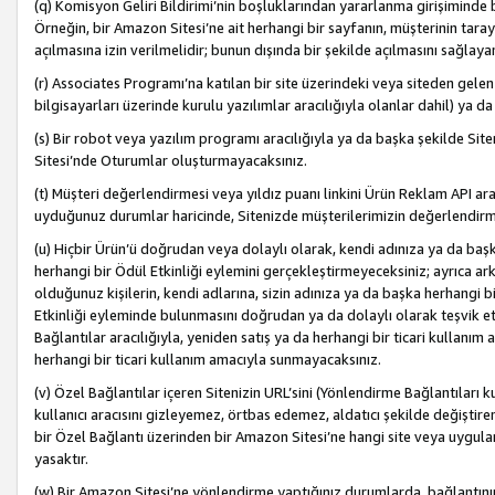
(q) Komisyon Geliri Bildirimi’nin boşluklarından yararlanma girişiminde
Örneğin, bir Amazon Sitesi’ne ait herhangi bir sayfanın, müşterinin tara
açılmasına izin verilmelidir; bunun dışında bir şekilde açılmasını sağlay
(r) Associates Programı’na katılan bir site üzerindeki veya siteden gele
bilgisayarları üzerinde kurulu yazılımlar aracılığıyla olanlar dahil) ya 
(s) Bir robot veya yazılım programı aracılığıyla ya da başka şekilde 
Sitesi’nde Oturumlar oluşturmayacaksınız.
(t) Müşteri değerlendirmesi veya yıldız puanı linkini Ürün Reklam API aracı
uyduğunuz durumlar haricinde, Sitenizde müşterilerimizin değerlendirme
(u) Hiçbir Ürün’ü doğrudan veya dolaylı olarak, kendi adınıza ya da başk
herhangi bir Ödül Etkinliği eylemini gerçekleştirmeyeceksiniz; ayrıca arkada
olduğunuz kişilerin, kendi adlarına, sizin adınıza ya da başka herhangi b
Etkinliği eyleminde bulunmasını doğrudan ya da dolaylı olarak teşvik 
Bağlantılar aracılığıyla, yeniden satış ya da herhangi bir ticari kullanı
herhangi bir ticari kullanım amacıyla sunmayacaksınız.
(v) Özel Bağlantılar içeren Sitenizin URL’sini (Yönlendirme Bağlantıları 
kullanıcı aracısını gizleyemez, örtbas edemez, aldatıcı şekilde değişti
bir Özel Bağlantı üzerinden bir Amazon Sitesi’ne hangi site veya uygula
yasaktır.
(w) Bir Amazon Sitesi’ne yönlendirme yaptığınız durumlarda, bağlantının