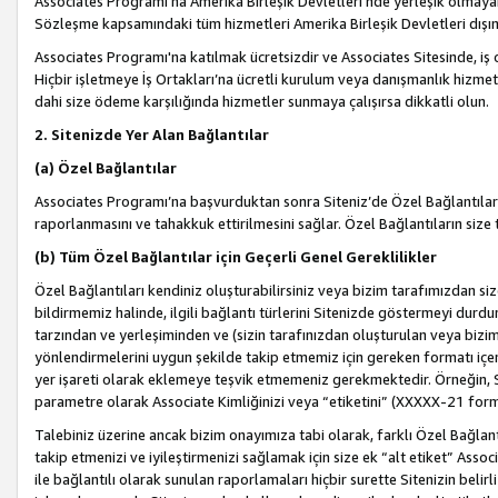
Associates Programı’na Amerika Birleşik Devletleri’nde yerleşik olmayan b
Sözleşme kapsamındaki tüm hizmetleri Amerika Birleşik Devletleri dışınd
Associates Programı'na katılmak ücretsizdir ve Associates Sitesinde, iş
Hiçbir işletmeye İş Ortakları’na ücretli kurulum veya danışmanlık hizme
dahi size ödeme karşılığında hizmetler sunmaya çalışırsa dikkatli olun.
2. Sitenizde Yer Alan Bağlantılar
(a) Özel Bağlantılar
Associates Programı’na başvurduktan sonra Siteniz’de Özel Bağlantılara y
raporlanmasını ve tahakkuk ettirilmesini sağlar. Özel Bağlantıların size
(b) Tüm Özel Bağlantılar için Geçerli Genel Gereklilikler
Özel Bağlantıları kendiniz oluşturabilirsiniz veya bizim tarafımızdan size
bildirmemiz halinde, ilgili bağlantı türlerini Sitenizde göstermeyi durdu
tarzından ve yerleşiminden ve (sizin tarafınızdan oluşturulan veya bizi
yönlendirmelerini uygun şekilde takip etmemiz için gereken formatı içer
yer işareti olarak eklemeye teşvik etmemeniz gerekmektedir. Örneğin, 
parametre olarak Associate Kimliğinizi veya “etiketini” (XXXXX-21 for
Talebiniz üzerine ancak bizim onayımıza tabi olarak, farklı Özel Bağlantı
takip etmenizi ve iyileştirmenizi sağlamak için size ek “alt etiket” Assoc
ile bağlantılı olarak sunulan raporlamaları hiçbir surette Sitenizin belirli 