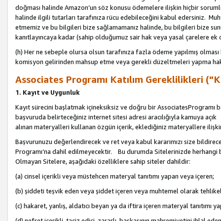
doğması halinde Amazon’un söz konusu ödemelere ilişkin hiçbir soru
halinde ilgili tutarları tarafınıza rücu edebileceğini kabul edersiniz. Muh
etmemiz ve bu bilgileri bize sağlamamanız halinde, bu bilgileri bize su
kanıtlayıncaya kadar (sahip olduğumuz sair hak veya yasal çarelere ek 
(h) Her ne sebeple olursa olsun tarafınıza fazla ödeme yapılmış olması 
komisyon gelirinden mahsup etme veya gerekli düzeltmeleri yapma hakkı
Associates Programı Katılım Gereklilikleri ("Ka
1. Kayıt ve Uygunluk
Kayıt sürecini başlatmak içineksiksiz ve doğru bir AssociatesProgramı ba
başvuruda belirteceğiniz internet sitesi adresi aracılığıyla kamuya aç
alınan materyalleri kullanan özgün içerik, eklediğiniz materyallere ilişk
Başvurunuzu değerlendirecek ve ret veya kabul kararımızı size bildirece
Programı’na dahil edilmeyecektir. Bu durumda Sitelerinizde herhangi b
Olmayan Sitelere, aşağıdaki özelliklere sahip siteler dahildir:
(a) cinsel içerikli veya müstehcen materyal tanıtımı yapan veya içeren;
(b) şiddeti teşvik eden veya şiddet içeren veya muhtemel olarak tehlikel
(c) hakaret, yanlış, aldatıcı beyan ya da iftira içeren materyal tanıtımı y
(d) nefret içerikli, taciz edici, zararlı, başkasının mahremiyetini ihlal eden