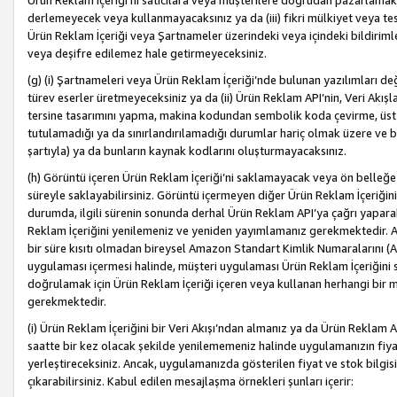
Ürün Reklam İçeriği’ni satıcılara veya müşterilere doğrudan pazarlamak, 
derlemeyecek veya kullanmayacaksınız ya da (iii) fikri mülkiyet veya tesci
Ürün Reklam İçeriği veya Şartnameler üzerindeki veya içindeki bildiri
veya deşifre edilemez hale getirmeyeceksiniz.
(g) (i) Şartnameleri veya Ürün Reklam İçeriği’nde bulunan yazılımları d
türev eserler üretmeyeceksiniz ya da (ii) Ürün Reklam API’nin, Veri Akışla
tersine tasarımını yapma, makina kodundan sembolik koda çevirme, üst
tutulamadığı ya da sınırlandırılamadığı durumlar hariç olmak üzere ve b
şartıyla) ya da bunların kaynak kodlarını oluşturmayacaksınız.
(h) Görüntü içeren Ürün Reklam İçeriği’ni saklamayacak veya ön belleğe 
süreyle saklayabilirsiniz. Görüntü içermeyen diğer Ürün Reklam İçeriğin
durumda, ilgili sürenin sonunda derhal Ürün Reklam API’ya çağrı yaparak
Reklam İçeriğini yenilemeniz ve yeniden yayımlamanız gerekmektedir. Ak
bir süre kısıtı olmadan bireysel Amazon Standart Kimlik Numaralarını (AS
uygulaması içermesi halinde, müşteri uygulaması Ürün Reklam İçeriğin
doğrulamak için Ürün Reklam İçeriği içeren veya kullanan herhangi bir m
gerekmektedir.
(i) Ürün Reklam İçeriğini bir Veri Akışı’ndan almanız ya da Ürün Reklam
saatte bir kez olacak şekilde yenilememeniz halinde uygulamanızın fiya
yerleştireceksiniz. Ancak, uygulamanızda gösterilen fiyat ve stok bilgis
çıkarabilirsiniz. Kabul edilen mesajlaşma örnekleri şunları içerir: