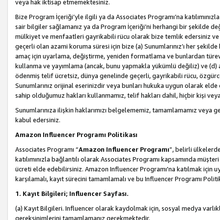
veya hak iktisap etmemektesiniz.
Bize Program İçeriği’yle ilgili ya da Associates Programı’na katılımınızla 
sair bilgiler sağlamanız ya da Program İçeriği’ni herhangi bir şekilde değ
mülkiyet ve menfaatleri gayrikabili rücu olarak bize temlik edersiniz v
geçerli olan azami koruma süresi için bize (a) Sunumlarınız’ı her şekild
amaç için uyarlama, değiştirme, yeniden formatlama ve bunlardan türev e
kullanma ve yayımlama (ancak, bunu yapmakla yükümlü değiliz) ve (d) aşağ
ödenmiş telif ücretsiz, dünya genelinde geçerli, gayrikabili rücu, özgürce 
Sunumlarınız orijinal eserinizdir veya bunları hukuka uygun olarak elde et
sahip olduğumuz hakları kullanmamız, telif hakları dahil, hiçbir kişi vey
Sunumlarınıza ilişkin haklarımızı belgelememiz, tamamlamamız veya geç
kabul edersiniz.
Amazon Influencer Programı Politikası
Associates Programı “
Amazon Influencer Programı
”, belirli ülkele
katılımınızla bağlantılı olarak Associates Programı kapsamında müşteri 
ücreti elde edebilirsiniz. Amazon Influencer Programı'na katılmak için u
karşılamalı, kayıt sürecini tamamlamalı ve bu Influencer Programı Politi
1. Kayıt Bilgileri; Influencer Sayfası.
(a) Kayıt Bilgileri. Influencer olarak kaydolmak için, sosyal medya varlık
gereksinimlerini tamamlamanız gerekmektedir.