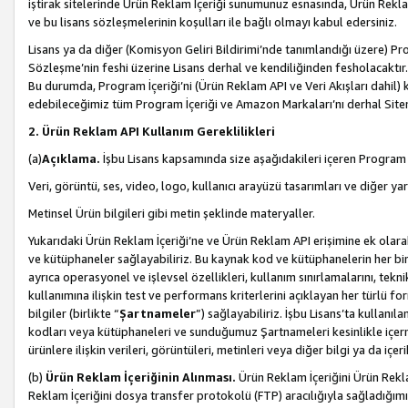
iştirak sitelerinde Ürün Reklam İçeriği sunumunuz esnasında, Ürün Reklam 
ve bu lisans sözleşmelerinin koşulları ile bağlı olmayı kabul edersiniz.
Lisans ya da diğer (Komisyon Geliri Bildirimi’nde tanımlandığı üzer
Sözleşme’nin feshi üzerine Lisans derhal ve kendiliğinden fesholacaktır.
Bu durumda, Program İçeriği’ni (Ürün Reklam API ve Veri Akışları dahil
edebileceğimiz tüm Program İçeriği ve Amazon Markaları’nı derhal Siteni
2. Ürün Reklam API Kullanım Gereklilikleri
(a)
Açıklama.
İşbu Lisans kapsamında size aşağıdakileri içeren Program İ
Veri, görüntü, ses, video, logo, kullanıcı arayüzü tasarımları ve diğer ya
Metinsel Ürün bilgileri gibi metin şeklinde materyaller.
Yukarıdaki Ürün Reklam İçeriği’ne ve Ürün Reklam API erişimine ek olar
ve kütüphaneler sağlayabiliriz. Bu kaynak kod ve kütüphanelerin her biri s
ayrıca operasyonel ve işlevsel özellikleri, kullanım sınırlamalarını, tekn
kullanımına ilişkin test ve performans kriterlerini açıklayan her türlü fo
bilgiler (birlikte “
Şartnameler
”) sağlayabiliriz. İşbu Lisans’ta kullan
kodları veya kütüphaneleri ve sunduğumuz Şartnameleri kesinlikle içerme
ürünlere ilişkin verileri, görüntüleri, metinleri veya diğer bilgi ya da içer
(b)
Ürün Reklam İçeriğinin Alınması.
Ürün Reklam İçeriğini Ürün Rekla
Reklam İçeriğini dosya transfer protokolü (FTP) aracılığıyla sağladığımız 