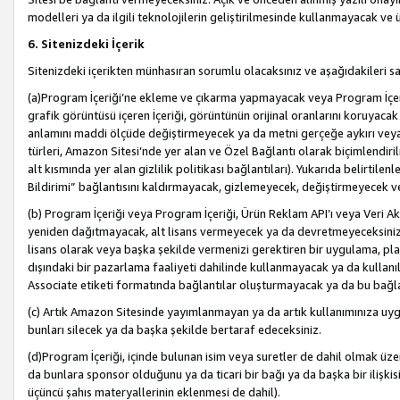
modelleri ya da ilgili teknolojilerin geliştirilmesinde kullanmayacak ve 
6. Sitenizdeki İçerik
Sitenizdeki içerikten münhasıran sorumlu olacaksınız ve aşağıdakileri s
(a)Program İçeriği’ne ekleme ve çıkarma yapmayacak veya Program İçeriği
grafik görüntüsü içeren İçeriği, görüntünün orijinal oranlarını koruyacak
anlamını maddi ölçüde değiştirmeyecek ya da metni gerçeğe aykırı veya y
türleri, Amazon Sitesi’nde yer alan ve Özel Bağlantı olarak biçimlendiril
alt kısmında yer alan gizlilik politikası bağlantıları). Yukarıda belirtilenl
Bildirimi” bağlantısını kaldırmayacak, gizlemeyecek, değiştirmeyecek
(b) Program İçeriği veya Program İçeriği, Ürün Reklam API’ı veya Veri 
yeniden dağıtmayacak, alt lisans vermeyecek ya da devretmeyeceksiniz. Ö
lisans olarak veya başka şekilde vermenizi gerektiren bir uygulama, plat
dışındaki bir pazarlama faaliyeti dahilinde kullanmayacak ya da kullanı
Associate etiketi formatında bağlantılar oluşturmayacak ya da bu bağla
(c) Artık Amazon Sitesinde yayımlanmayan ya da artık kullanımınıza uygu
bunları silecek ya da başka şekilde bertaraf edeceksiniz.
(d)Program İçeriği, içinde bulunan isim veya suretler de dahil olmak üzer
da bunlara sponsor olduğunu ya da ticari bir bağı ya da başka bir ilişki
üçüncü şahıs materyallerinin eklenmesi de dahil).