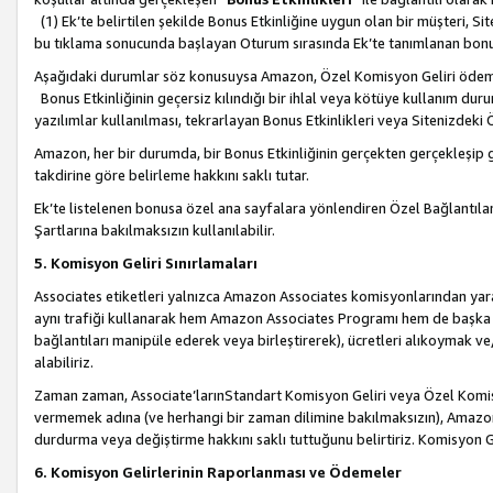
(1) Ek’te belirtilen şekilde Bonus Etkinliğine uygun olan bir müşteri, S
bu tıklama sonucunda başlayan Oturum sırasında Ek’te tanımlanan bon
Aşağıdaki durumlar söz konusuysa Amazon, Özel Komisyon Geliri öde
Bonus Etkinliğinin geçersiz kılındığı bir ihlal veya kötüye kullanım dur
yazılımlar kullanılması, tekrarlayan Bonus Etkinlikleri veya Sitenizdek
Amazon, her bir durumda, bir Bonus Etkinliğinin gerçekten gerçekleşip 
takdirine göre belirleme hakkını saklı tutar.
Ek’te listelenen bonusa özel ana sayfalara yönlendiren Özel Bağlantılar, 
Şartlarına bakılmaksızın kullanılabilir.
5. Komisyon Geliri Sınırlamaları
Associates etiketleri yalnızca Amazon Associates komisyonlarından yarar
aynı trafiği kullanarak hem Amazon Associates Programı hem de başka b
bağlantıları manipüle ederek veya birleştirerek), ücretleri alıkoymak 
alabiliriz.
Zaman zaman, Associate’larınStandart Komisyon Geliri veya Özel Komisy
vermemek adına (ve herhangi bir zaman dilimine bakılmaksızın), Amazon
durdurma veya değiştirme hakkını saklı tuttuğunu belirtiriz. Komisyon Gel
6. Komisyon Gelirlerinin Raporlanması ve Ödemeler