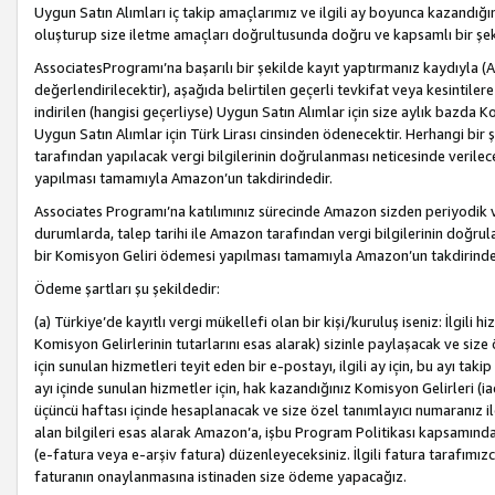
Uygun Satın Alımları iç takip amaçlarımız ve ilgili ay boyunca kazandığ
oluşturup size iletme amaçları doğrultusunda doğru ve kapsamlı bir şek
AssociatesProgramı’na başarılı bir şekilde kayıt yaptırmanız kaydıyla (
değerlendirilecektir), aşağıda belirtilen geçerli tevkifat veya kesintilere
indirilen (hangisi geçerliyse) Uygun Satın Alımlar için size aylık bazda 
Uygun Satın Alımlar için Türk Lirası cinsinden ödenecektir. Herhangi b
tarafından yapılacak vergi bilgilerinin doğrulanması neticesinde verile
yapılması tamamıyla Amazon’un takdirindedir.
Associates Programı’na katılımınız sürecinde Amazon sizden periyodik verg
durumlarda, talep tarihi ile Amazon tarafından vergi bilgilerinin doğru
bir Komisyon Geliri ödemesi yapılması tamamıyla Amazon’un takdirinde
Ödeme şartları şu şekildedir:
(a) Türkiye’de kayıtlı vergi mükellefi olan bir kişi/kuruluş iseniz: İlgili
Komisyon Gelirlerinin tutarlarını esas alarak) sizinle paylaşacak ve siz
için sunulan hizmetleri teyit eden bir e-postayı, ilgili ay için, bu ayı 
ayı içinde sunulan hizmetler için, hak kazandığınız Komisyon Gelirleri (i
üçüncü haftası içinde hesaplanacak ve size özel tanımlayıcı numaranız ile
alan bilgileri esas alarak Amazon’a, işbu Program Politikası kapsamında a
(e-fatura veya e-arşiv fatura) düzenleyeceksiniz. İlgili fatura tarafımı
faturanın onaylanmasına istinaden size ödeme yapacağız.