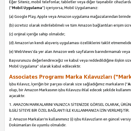
Eğer Siteniz, mobil telefonlar, tabletler veya diğer taşınabilir cihazlar
(“
Mobil Uygulama
”) içeriyorsa, Mobil Uygulamanız:
(a) Google Play, Apple veya Amazon uygulama mağazalarından birinde 
(b) ücretsiz olarak indirilebilmeli ve tüm Amazon bağlantıları erişim ücre
(c) orijinal içeriğe sahip olmalıdır;
(d) Amazon’un kendi alışveriş uygulaması özelliklerini taklit etmemelidi
(e) WebViews’da yer alan Amazon web sayfalarını barındırmamalı veya
Başvurunuzu değerlendireceğiz ve kabul veya reddedildiğine ilişkin si
Mobil Uygulama” olarak kabul edilecektir.
Associates Programı Marka Kılavuzları ("Mark
İşbu Kılavuz, İçeriğin bir parçası olarak size sağladığımız markaların (“
A
olup, bir Amazon Markasının işbu Kılavuzu ihlal edecek şekilde kullanım
açacaktır.
1. AMAZON MARKALARINI YALNIZCA SİTENİZDE GÖRSEL OLARAK, ÜRÜN
İLGİLİ SİTEYE BİR ÖZEL BAĞLANTI İLE KULLANMANIZA İZİN VERİLMİŞTİR.
2. Amazon Markaları’nı kullanımınız (i) işbu Kılavuzların en güncel versiy
Dokümanları ile uyumlu olmalıdır.