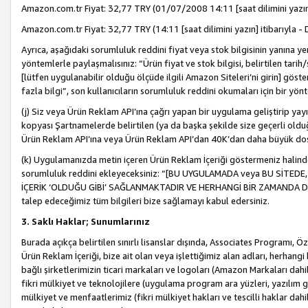
Amazon.com.tr Fiyat: 32,77 TRY (01/07/2008 14:11 [saat dilimini yazın] 
Amazon.com.tr Fiyat: 32,77 TRY (14:11 [saat dilimini yazın] itibarıyla - 
Ayrıca, aşağıdaki sorumluluk reddini fiyat veya stok bilgisinin yanına yer
yöntemlerle paylaşmalısınız: “Ürün fiyat ve stok bilgisi, belirtilen tarih
[lütfen uygulanabilir olduğu ölçüde ilgili Amazon Siteleri’ni girin] göste
fazla bilgi”, son kullanıcıların sorumluluk reddini okumaları için bir yön
(j) Siz veya Ürün Reklam API’ına çağrı yapan bir uygulama geliştirip ya
kopyası Şartnamelerde belirtilen (ya da başka şekilde size geçerli olduğ
Ürün Reklam API’ına veya Ürün Reklam API’dan 40K’dan daha büyük do
(k) Uygulamanızda metin içeren Ürün Reklam İçeriği göstermeniz halinde
sorumluluk reddini ekleyeceksiniz: “[BU UYGULAMADA veya BU SİTEDE,
İÇERİK ‘OLDUĞU GİBİ’ SAĞLANMAKTADIR VE HERHANGİ BİR ZAMANDA DEĞİŞ
talep edeceğimiz tüm bilgileri bize sağlamayı kabul edersiniz.
3. Saklı Haklar; Sunumlarınız
Burada açıkça belirtilen sınırlı lisanslar dışında, Associates Programı, Ö
Ürün Reklam İçeriği, bize ait olan veya işlettiğimiz alan adları, herhangi
bağlı şirketlerimizin ticari markaları ve logoları (Amazon Markaları dah
fikri mülkiyet ve teknolojilere (uygulama program ara yüzleri, yazılım gel
mülkiyet ve menfaatlerimiz (fikri mülkiyet hakları ve tescilli haklar dahil)