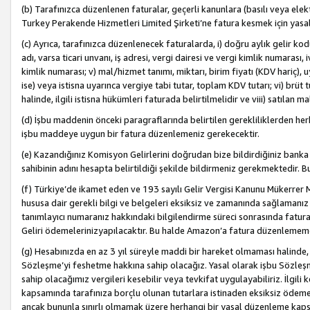
(b) Tarafınızca düzenlenen faturalar, geçerli kanunlara (basılı veya ele
Turkey Perakende Hizmetleri Limited Şirketi’ne fatura kesmek için yasal
(c) Ayrıca, tarafınızca düzenlenecek faturalarda, i) doğru aylık gelir kodu
adı, varsa ticari unvanı, iş adresi, vergi dairesi ve vergi kimlik numarası,
kimlik numarası; v) mal/hizmet tanımı, miktarı, birim fiyatı (KDV hariç)
ise) veya istisna uyarınca vergiye tabi tutar, toplam KDV tutarı; vi) brüt 
halinde, ilgili istisna hükümleri faturada belirtilmelidir ve viii) satılan 
(d) İşbu maddenin önceki paragraflarında belirtilen gerekliliklerden he
işbu maddeye uygun bir fatura düzenlemeniz gerekecektir.
(e) Kazandığınız Komisyon Gelirlerini doğrudan bize bildirdiğiniz banka
sahibinin adını hesapta belirtildiği şekilde bildirmeniz gerekmektedir. 
(f) Türkiye’de ikamet eden ve 193 sayılı Gelir Vergisi Kanunu Mükerrer 
hususa dair gerekli bilgi ve belgeleri eksiksiz ve zamanında sağlamanız
tanımlayıcı numaranız hakkındaki bilgilendirme süreci sonrasında fatur
Geliri ödemelerinizyapılacaktır. Bu halde Amazon’a fatura düzenlemem
(g) Hesabınızda en az 3 yıl süreyle maddi bir hareket olmaması halinde
Sözleşme’yi feshetme hakkına sahip olacağız. Yasal olarak işbu Sözl
sahip olacağımız vergileri kesebilir veya tevkifat uygulayabiliriz. İlgil
kapsamında tarafınıza borçlu olunan tutarlara istinaden eksiksiz ödeme
ancak bununla sınırlı olmamak üzere herhangi bir yasal düzenleme kap