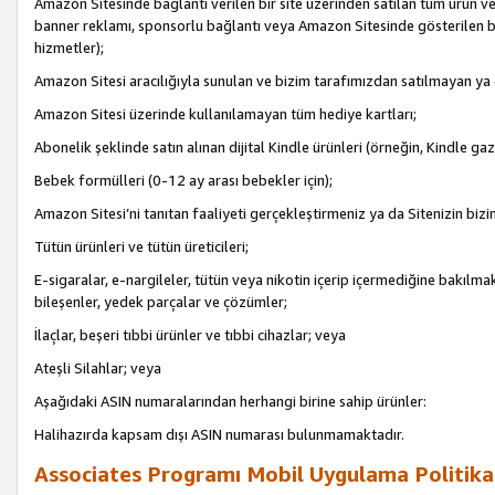
Amazon Sitesinde bağlantı verilen bir site üzerinden satılan tüm ürün ve
banner reklamı, sponsorlu bağlantı veya Amazon Sitesinde gösterilen başk
hizmetler);
Amazon Sitesi aracılığıyla sunulan ve bizim tarafımızdan satılmayan ya
Amazon Sitesi üzerinde kullanılamayan tüm hediye kartları;
Abonelik şeklinde satın alınan dijital Kindle ürünleri (örneğin, Kindle gaz
Bebek formülleri (0-12 ay arası bebekler için);
Amazon Sitesi’ni tanıtan faaliyeti gerçekleştirmeniz ya da Sitenizin bizi
Tütün ürünleri ve tütün üreticileri;
E-sigaralar, e-nargileler, tütün veya nikotin içerip içermediğine bakılmaks
bileşenler, yedek parçalar ve çözümler;
İlaçlar, beşeri tıbbi ürünler ve tıbbi cihazlar; veya
Ateşli Silahlar; veya
Aşağıdaki ASIN numaralarından herhangi birine sahip ürünler:
Halihazırda kapsam dışı ASIN numarası bulunmamaktadır.
Associates Programı Mobil Uygulama Politika