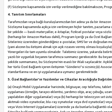
(f) Sözleşme kapsamında izin verilip verilmediğine bakılmaksızın, Progr
4. Tanıtım Sınırlamaları
Tarafımızdan veya bağlı kuruluşlarımızdan biri adına ya da bir Amazon 
Sözleşme kapsamında açıkça izin verilmeyen hiçbir tanıtım, pazarlama v
bir şekilde — basılı materyaller, e-kitaplar, fiziksel postalar veya söz
(herhangi bir Amazon Markası dahil), Program İçeriği ya da Özel Bağlant
Siteleriniz üzerinden gönderdiğiniz e-postalar, SMS’ler ve doğrudan mesaj
(yani alıcının bu iletişimi almak için açık rızasını vermiş olması koşul
Yönergeleri ile tam uyumlu olmalıdır. Talebimiz üzerine, yukarıda belir
yazılı bir uygunluk beyanını tarafımıza sunmanız gerekecektir. Bu beyanı
şekilde sunmamanız, bu Sözleşme’nin esaslı bir ihlali sayılacaktır. Açık
her türlü Özel Bağlantı içeren iletişimin “Gönderici”si sizsiniz;(ii) Asso
standartlarına ve en iyi uygulamalara uymanız gerekmektedir.
5. Özel Bağlantılar’ın Yazılımlar ve Cihazlar Aracılığıyla Dağıtılm
(a) Onaylı Mobil Uygulamalar haricinde, bilgisayar, cep telefonu, tablet 
uygulaması (örneğin, tarayıcı eklentisi, yardımcı obje, araç çubuğu, uzan
yapılabilen diğer uygulamalar) veya (b) herhangi bir televizyon set üstü k
akıtmalı video oynatıcılar, blu-ray oynatıcılar veya dvd oynatıcılar) ve
veya Vizio İnternet Uygulamaları) üzerinde ya da bunlarla bağlantılı o
Sitesi’be bağlantı vermeyeceksiniz. Açık ve önceden alınmış yazılı onay