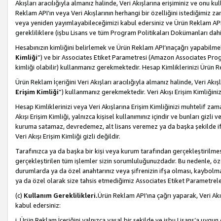
Akışları aracılığıyla almanız halinde, Veri Akışlarına erişiminiz ve onu k
Reklam API’ın veya Veri Akışlarının herhangi bir özelliğini istediğimiz
veya yeniden yayımlayabileceğimizi kabul edersiniz ve Ürün Reklam API’a v
gerekliliklere (işbu Lisans ve tüm Program Politikaları Dokümanları da
Hesabınızın kimliğini belirlemek ve Ürün Reklam API’ınaçağrı yapabilmek i
Kimliği
”) ve bir Associates Etiket Parametresi (Amazon Associates Prog
kimliği olabilir) kullanmanız gerekmektedir. Hesap Kimliklerinizi Ürün R
Ürün Reklam İçeriğini Veri Akışları aracılığıyla almanız halinde, Veri Akış
Erişim Kimliği
”) kullanmanız gerekmektedir. Veri Akışı Erişim Kimliğiniz
Hesap Kimliklerinizi veya Veri Akışlarına Erişim Kimliğinizi muhtelif zama
Akışı Erişim Kimliği, yalnızca kişisel kullanımınız içindir ve bunları giz
kuruma satamaz, devredemez, alt lisans veremez ya da başka şekilde ifşa
Veri Akışı Erişim Kimliği gizli değildir.
Tarafınızca ya da başka bir kişi veya kurum tarafından gerçekleştirilmes
gerçekleştirilen tüm işlemler sizin sorumluluğunuzdadır. Bu nedenle, öze
durumlarda ya da özel anahtarınız veya şifrenizin ifşa olması, kaybolmas
ya da özel olarak size tahsis etmediğimiz Associates Etiket Parametreleri
(c)
Kullanım Gereklilikleri.
Ürün Reklam API’ına çağrı yaparak, Veri Akı
kabul edersiniz:
i. Ürün Reklam İçeriğini yalnızca yasal bir şekilde ve işbu Lisans’a uygun