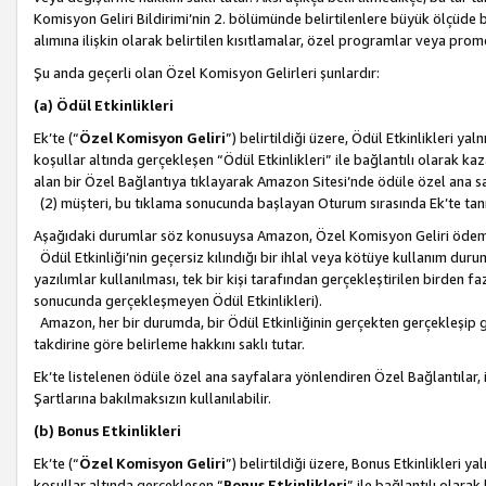
Komisyon Geliri Bildirimi’nin 2. bölümünde belirtilenlere büyük ölçüde 
alımına ilişkin olarak belirtilen kısıtlamalar, özel programlar veya pro
Şu anda geçerli olan Özel Komisyon Gelirleri şunlardır:
(a) Ödül Etkinlikleri
Ek’te (“
Özel Komisyon Geliri
”) belirtildiği üzere, Ödül Etkinlikleri ya
koşullar altında gerçekleşen “Ödül Etkinlikleri” ile bağlantılı olarak kaza
alan bir Özel Bağlantıya tıklayarak Amazon Sitesi’nde ödüle özel ana s
(2) müşteri, bu tıklama sonucunda başlayan Oturum sırasında Ek’te ta
Aşağıdaki durumlar söz konusuysa Amazon, Özel Komisyon Geliri öde
Ödül Etkinliği’nin geçersiz kılındığı bir ihlal veya kötüye kullanım dur
yazılımlar kullanılması, tek bir kişi tarafından gerçekleştirilen birden f
sonucunda gerçekleşmeyen Ödül Etkinlikleri).
Amazon, her bir durumda, bir Ödül Etkinliğinin gerçekten gerçekleşip 
takdirine göre belirleme hakkını saklı tutar.
Ek’te listelenen ödüle özel ana sayfalara yönlendiren Özel Bağlantılar, i
Şartlarına bakılmaksızın kullanılabilir.
(b) Bonus Etkinlikleri
Ek’te (“
Özel Komisyon Geliri
”) belirtildiği üzere, Bonus Etkinlikleri 
koşullar altında gerçekleşen “
Bonus Etkinlikleri
” ile bağlantılı olarak 