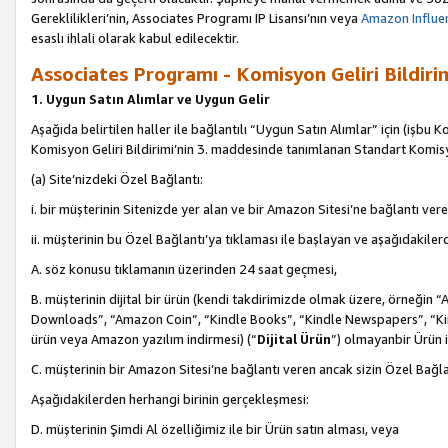
Gereklilikleri’nin, Associates Programı IP Lisansı’nın veya
Amazon Influen
esaslı ihlali olarak kabul edilecektir.
Associates Programı - Komisyon Geliri Bildiri
1. Uygun Satın Alımlar ve Uygun Gelir
Aşağıda belirtilen haller ile bağlantılı “Uygun Satın Alımlar” için (işbu K
Komisyon Geliri Bildirimi’nin 3. maddesinde tanımlanan Standart Komis
(a) Site’nizdeki Özel Bağlantı:
i. bir müşterinin Sitenizde yer alan ve bir Amazon Sitesi’ne bağlantı ver
ii. müşterinin bu Özel Bağlantı’ya tıklaması ile başlayan ve aşağıdakile
A. söz konusu tıklamanın üzerinden 24 saat geçmesi,
B. müşterinin dijital bir ürün (kendi takdirimizde olmak üzere, örneğ
Downloads”, “Amazon Coin”, “Kindle Books”, “Kindle Newspapers”, “Kind
ürün veya Amazon yazılım indirmesi) (“
Dijital Ürün
”) olmayanbir Ürün i
C. müşterinin bir Amazon Sitesi’ne bağlantı veren ancak sizin Özel Bağla
Aşağıdakilerden herhangi birinin gerçekleşmesi:
D. müşterinin Şimdi Al özelliğimiz ile bir Ürün satın alması, veya