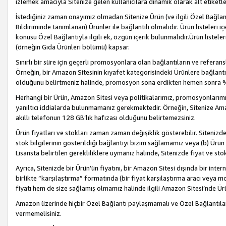
izlemek amacıyla Sitenize gelen kullanıcılara dinamik olarak alt etiketl
İstediğiniz zaman onayımız olmadan Sitenize Ürün (ve ilgili Özel Bağlantı
Bildiriminde tanımlanan) Ürünler ile bağlantılı olmalıdır. Ürün listeleri
konusu Özel Bağlantıyla ilgili ek, özgün içerik bulunmalıdır.Ürün listele
(örneğin Gıda Ürünleri bölümü) kapsar.
Sınırlı bir süre için geçerli promosyonlara olan bağlantıların ve refera
Örneğin, bir Amazon Sitesinin kıyafet kategorisindeki Ürünlere bağlant
olduğunu belirtmeniz halinde, promosyon sona erdikten hemen sonra %15
Herhangi bir Ürün, Amazon Sitesi veya politikalarımız, promosyonlarımız
yanıltıcı iddialarda bulunmamanız gerekmektedir. Örneğin, Sitenize Amazon
akıllı telefonun 128 GB’lık hafızası olduğunu belirtemezsiniz.
Ürün fiyatları ve stokları zaman zaman değişiklik gösterebilir. Sitenizde 
stok bilgilerinin gösterildiği bağlantıyı bizim sağlamamız veya (b) Ürün f
Lisansta belirtilen gerekliliklere uymanız halinde, Sitenizde fiyat ve stok 
Ayrıca, Sitenizde bir Ürün’ün fiyatını, bir Amazon Sitesi dışında bir inte
birlikte “karşılaştırma” formatında (bir fiyat karşılaştırma aracı veya 
fiyatı hem de size sağlamış olmamız halinde ilgili Amazon Sitesi’nde Ür
Amazon üzerinde hiçbir Özel Bağlantı paylaşmamalı ve Özel Bağlantılar
vermemelisiniz.