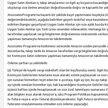
Uygun Satın Alımları iç takip amaçlarımız ve ilgili ay boyunca kazandığ
oluşturup size iletme amaçları doğrultusunda doğru ve kapsamlı bir şek
AssociatesProgramı’na başarılı bir şekilde kayıt yaptırmanız kaydıyla (
değerlendirilecektir), aşağıda belirtilen geçerli tevkifat veya kesintilere
indirilen (hangisi geçerliyse) Uygun Satın Alımlar için size aylık bazda 
Uygun Satın Alımlar için Türk Lirası cinsinden ödenecektir. Herhangi b
tarafından yapılacak vergi bilgilerinin doğrulanması neticesinde verile
yapılması tamamıyla Amazon’un takdirindedir.
Associates Programı’na katılımınız sürecinde Amazon sizden periyodik verg
durumlarda, talep tarihi ile Amazon tarafından vergi bilgilerinin doğru
bir Komisyon Geliri ödemesi yapılması tamamıyla Amazon’un takdirinde
Ödeme şartları şu şekildedir:
(a) Türkiye’de kayıtlı vergi mükellefi olan bir kişi/kuruluş iseniz: İlgili
Komisyon Gelirlerinin tutarlarını esas alarak) sizinle paylaşacak ve siz
için sunulan hizmetleri teyit eden bir e-postayı, ilgili ay için, bu ayı 
ayı içinde sunulan hizmetler için, hak kazandığınız Komisyon Gelirleri (i
üçüncü haftası içinde hesaplanacak ve size özel tanımlayıcı numaranız ile
alan bilgileri esas alarak Amazon’a, işbu Program Politikası kapsamında a
(e-fatura veya e-arşiv fatura) düzenleyeceksiniz. İlgili fatura tarafımı
faturanın onaylanmasına istinaden size ödeme yapacağız.