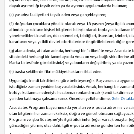
dayalı ayrımcılığı teşvik eden ya da ayrımcı uygulamalarda bulunan;
(e) yasadışı faaliyetleri teşvik eden veya gerçekleştiren;
(f) doğrudan çocuklara yönelik olarak veya 18 yaşının (veya ilgili kanun
altındaki çocukların kişisel bilgilerini bilinçli olarak toplayan, kullana
yönetmelikleri, kuralları, düzenlemeleri, tebliğleri, lisansları, izinleri, k
kararlarını veya yetkili devlet otoritelerince öngörülebilecek diğer gerekl
(g) alan adında, alt alan adında, herhangi bir “etiket”te veya Associate
sitesindeki herhangi bir tanımlayıcıda Amazon veya bağlı şirketlerine ai
Marka Listesi’nde görebilirsiniz) veya bunların değiştirilmiş ya da yazım
(h) başka şekillerde fikri mülkiyet haklarını ihlal eden.
Uygunluğu kendi takdirimize göre belirleyeceğiz. Başvurunuzu uygun o
istediğiniz zaman yeniden başvurabilirsiniz. Ancak, herhangi bir zaman
kötüye kullanma nedeniyle hesabınızı sonlandırırsak (kendi takdirimiz
yeniden katılmaya çalışamazsınız. Önceden yetkilendirme,
Gelir Ortakl
Associates Programı başvurunuzda yer alan ve e-posta adresiniz ve sair ileti
olan bilgilerin her zaman eksiksiz, doğru ve güncel olmasını sağlayacaks
Programı ve işbu Sözleşme’yle ilgili bildirimler (eğer varsa), onaylar (eğ
güncelliğini yitirmiş olsa dahi, ilgili e-posta adresine gönderilen tüm bil