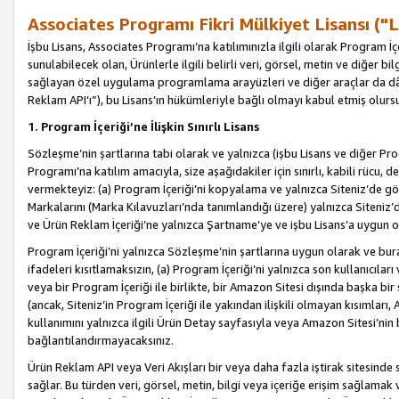
Associates Programı Fikri Mülkiyet Lisansı ("L
İşbu Lisans, Associates Programı’na katılımınızla ilgili olarak Program İ
sunulabilecek olan, Ürünlerle ilgili belirli veri, görsel, metin ve diğer bilg
sağlayan özel uygulama programlama arayüzleri ve diğer araçlar da dâh
Reklam API’ı”), bu Lisans’ın hükümleriyle bağlı olmayı kabul etmiş olurs
1. Program İçeriği’ne İlişkin Sınırlı Lisans
Sözleşme’nin şartlarına tabi olarak ve yalnızca (işbu Lisans ve diğer Pr
Programı’na katılım amacıyla, size aşağıdakiler için sınırlı, kabili rücu, 
vermekteyiz: (a) Program İçeriği’ni kopyalama ve yalnızca Siteniz’de gö
Markalarını (Marka Kılavuzları’nda tanımlandığı üzere) yalnızca Siteniz’
ve Ürün Reklam İçeriği’ne yalnızca Şartname’ye ve işbu Lisans’a uygun 
Program İçeriği’ni yalnızca Sözleşme’nin şartlarına uygun olarak ve bura
ifadeleri kısıtlamaksızın, (a) Program İçeriği’ni yalnızca son kullanıcılar
veya bir Program İçeriği ile birlikte, bir Amazon Sitesi dışında başka bi
(ancak, Siteniz’in Program İçeriği ile yakından ilişkili olmayan kısımları,
kullanımını yalnızca ilgili Ürün Detay sayfasıyla veya Amazon Sitesi’nin 
bağlantılandırmayacaksınız.
Ürün Reklam API veya Veri Akışları bir veya daha fazla iştirak sitesinde s
sağlar. Bu türden veri, görsel, metin, bilgi veya içeriğe erişim sağlama