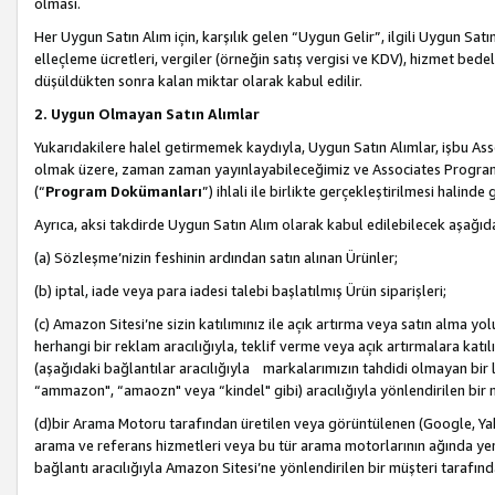
olması.
Her Uygun Satın Alım için, karşılık gelen “Uygun Gelir”, ilgili Uygun Satın
elleçleme ücretleri, vergiler (örneğin satış vergisi ve KDV), hizmet bedell
düşüldükten sonra kalan miktar olarak kabul edilir.
2. Uygun Olmayan Satın Alımlar
Yukarıdakilere halel getirmemek kaydıyla, Uygun Satın Alımlar, işbu Ass
olmak üzere, zaman zaman yayınlayabileceğimiz ve Associates Programı’
(“
Program Dokümanları
”) ihlali ile birlikte gerçekleştirilmesi halinde
Ayrıca, aksi takdirde Uygun Satın Alım olarak kabul edilebilecek aşağıda
(a) Sözleşme’nizin feshinin ardından satın alınan Ürünler;
(b) iptal, iade veya para iadesi talebi başlatılmış Ürün siparişleri;
(c) Amazon Sitesi’ne sizin katılımınız ile açık artırma veya satın alma yol
herhangi bir reklam aracılığıyla, teklif verme veya açık artırmalara ka
(aşağıdaki bağlantılar aracılığıyla markalarımızın tahdidi olmayan bir lis
“ammazon", “amaozn" veya “kindel" gibi) aracılığıyla yönlendirilen bir 
(d)bir Arama Motoru tarafından üretilen veya görüntülenen (Google, Ya
arama ve referans hizmetleri veya bu tür arama motorlarının ağında yer 
bağlantı aracılığıyla Amazon Sitesi’ne yönlendirilen bir müşteri tarafınd