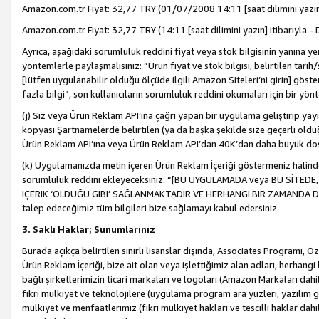
Amazon.com.tr Fiyat: 32,77 TRY (01/07/2008 14:11 [saat dilimini yazın] 
Amazon.com.tr Fiyat: 32,77 TRY (14:11 [saat dilimini yazın] itibarıyla - 
Ayrıca, aşağıdaki sorumluluk reddini fiyat veya stok bilgisinin yanına yer
yöntemlerle paylaşmalısınız: “Ürün fiyat ve stok bilgisi, belirtilen tarih
[lütfen uygulanabilir olduğu ölçüde ilgili Amazon Siteleri’ni girin] göste
fazla bilgi”, son kullanıcıların sorumluluk reddini okumaları için bir yön
(j) Siz veya Ürün Reklam API’ına çağrı yapan bir uygulama geliştirip ya
kopyası Şartnamelerde belirtilen (ya da başka şekilde size geçerli olduğ
Ürün Reklam API’ına veya Ürün Reklam API’dan 40K’dan daha büyük do
(k) Uygulamanızda metin içeren Ürün Reklam İçeriği göstermeniz halinde
sorumluluk reddini ekleyeceksiniz: “[BU UYGULAMADA veya BU SİTEDE,
İÇERİK ‘OLDUĞU GİBİ’ SAĞLANMAKTADIR VE HERHANGİ BİR ZAMANDA DEĞİŞ
talep edeceğimiz tüm bilgileri bize sağlamayı kabul edersiniz.
3. Saklı Haklar; Sunumlarınız
Burada açıkça belirtilen sınırlı lisanslar dışında, Associates Programı, Ö
Ürün Reklam İçeriği, bize ait olan veya işlettiğimiz alan adları, herhangi
bağlı şirketlerimizin ticari markaları ve logoları (Amazon Markaları dah
fikri mülkiyet ve teknolojilere (uygulama program ara yüzleri, yazılım gel
mülkiyet ve menfaatlerimiz (fikri mülkiyet hakları ve tescilli haklar dahil)