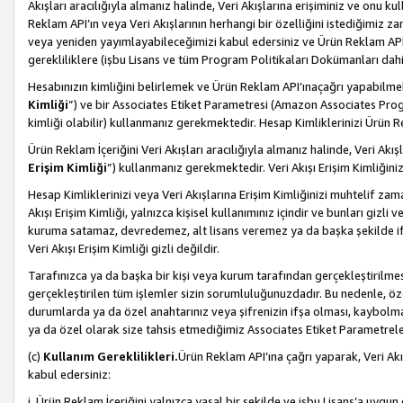
Akışları aracılığıyla almanız halinde, Veri Akışlarına erişiminiz ve onu k
Reklam API’ın veya Veri Akışlarının herhangi bir özelliğini istediğimiz
veya yeniden yayımlayabileceğimizi kabul edersiniz ve Ürün Reklam API’a v
gerekliliklere (işbu Lisans ve tüm Program Politikaları Dokümanları da
Hesabınızın kimliğini belirlemek ve Ürün Reklam API’ınaçağrı yapabilmek i
Kimliği
”) ve bir Associates Etiket Parametresi (Amazon Associates Prog
kimliği olabilir) kullanmanız gerekmektedir. Hesap Kimliklerinizi Ürün R
Ürün Reklam İçeriğini Veri Akışları aracılığıyla almanız halinde, Veri Akış
Erişim Kimliği
”) kullanmanız gerekmektedir. Veri Akışı Erişim Kimliğiniz
Hesap Kimliklerinizi veya Veri Akışlarına Erişim Kimliğinizi muhtelif zama
Akışı Erişim Kimliği, yalnızca kişisel kullanımınız içindir ve bunları giz
kuruma satamaz, devredemez, alt lisans veremez ya da başka şekilde ifşa
Veri Akışı Erişim Kimliği gizli değildir.
Tarafınızca ya da başka bir kişi veya kurum tarafından gerçekleştirilmes
gerçekleştirilen tüm işlemler sizin sorumluluğunuzdadır. Bu nedenle, öze
durumlarda ya da özel anahtarınız veya şifrenizin ifşa olması, kaybolmas
ya da özel olarak size tahsis etmediğimiz Associates Etiket Parametreleri
(c)
Kullanım Gereklilikleri.
Ürün Reklam API’ına çağrı yaparak, Veri Akı
kabul edersiniz:
i. Ürün Reklam İçeriğini yalnızca yasal bir şekilde ve işbu Lisans’a uygun