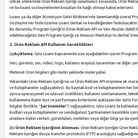
iştirak sitelerinde Ürün Reklam İçeriği sunumunuz esnasında, Ürün Reklam 
ve bu lisans sözleşmelerinin koşulları ile bağlı olmayı kabul edersiniz.
Lisans ya da diğer (Komisyon Geliri Bildirimi’nde tanımlandığı üzer
Sözleşme’nin feshi üzerine Lisans derhal ve kendiliğinden fesholacaktır.
Bu durumda, Program İçeriği’ni (Ürün Reklam API ve Veri Akışları dahil
edebileceğimiz tüm Program İçeriği ve Amazon Markaları’nı derhal Siteni
2. Ürün Reklam API Kullanım Gereklilikleri
(a)
Açıklama.
İşbu Lisans kapsamında size aşağıdakileri içeren Program İ
Veri, görüntü, ses, video, logo, kullanıcı arayüzü tasarımları ve diğer ya
Metinsel Ürün bilgileri gibi metin şeklinde materyaller.
Yukarıdaki Ürün Reklam İçeriği’ne ve Ürün Reklam API erişimine ek olar
ve kütüphaneler sağlayabiliriz. Bu kaynak kod ve kütüphanelerin her biri s
ayrıca operasyonel ve işlevsel özellikleri, kullanım sınırlamalarını, tekn
kullanımına ilişkin test ve performans kriterlerini açıklayan her türlü fo
bilgiler (birlikte “
Şartnameler
”) sağlayabiliriz. İşbu Lisans’ta kullan
kodları veya kütüphaneleri ve sunduğumuz Şartnameleri kesinlikle içerme
ürünlere ilişkin verileri, görüntüleri, metinleri veya diğer bilgi ya da içer
(b)
Ürün Reklam İçeriğinin Alınması.
Ürün Reklam İçeriğini Ürün Rekla
Reklam İçeriğini dosya transfer protokolü (FTP) aracılığıyla sağladığımız 