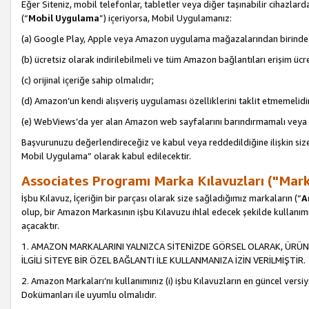
Eğer Siteniz, mobil telefonlar, tabletler veya diğer taşınabilir cihazlar
(“
Mobil Uygulama
”) içeriyorsa, Mobil Uygulamanız:
(a) Google Play, Apple veya Amazon uygulama mağazalarından birinde 
(b) ücretsiz olarak indirilebilmeli ve tüm Amazon bağlantıları erişim ücre
(c) orijinal içeriğe sahip olmalıdır;
(d) Amazon’un kendi alışveriş uygulaması özelliklerini taklit etmemelidi
(e) WebViews’da yer alan Amazon web sayfalarını barındırmamalı veya
Başvurunuzu değerlendireceğiz ve kabul veya reddedildiğine ilişkin si
Mobil Uygulama” olarak kabul edilecektir.
Associates Programı Marka Kılavuzları ("Mark
İşbu Kılavuz, İçeriğin bir parçası olarak size sağladığımız markaların (“
A
olup, bir Amazon Markasının işbu Kılavuzu ihlal edecek şekilde kullanım
açacaktır.
1. AMAZON MARKALARINI YALNIZCA SİTENİZDE GÖRSEL OLARAK, ÜRÜN
İLGİLİ SİTEYE BİR ÖZEL BAĞLANTI İLE KULLANMANIZA İZİN VERİLMİŞTİR.
2. Amazon Markaları’nı kullanımınız (i) işbu Kılavuzların en güncel versiy
Dokümanları ile uyumlu olmalıdır.