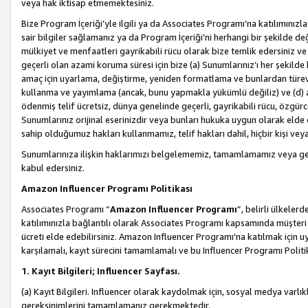
veya hak iktisap etmemektesiniz.
Bize Program İçeriği’yle ilgili ya da Associates Programı’na katılımınızla 
sair bilgiler sağlamanız ya da Program İçeriği’ni herhangi bir şekilde değ
mülkiyet ve menfaatleri gayrikabili rücu olarak bize temlik edersiniz v
geçerli olan azami koruma süresi için bize (a) Sunumlarınız’ı her şekild
amaç için uyarlama, değiştirme, yeniden formatlama ve bunlardan türev e
kullanma ve yayımlama (ancak, bunu yapmakla yükümlü değiliz) ve (d) aşağ
ödenmiş telif ücretsiz, dünya genelinde geçerli, gayrikabili rücu, özgürce 
Sunumlarınız orijinal eserinizdir veya bunları hukuka uygun olarak elde et
sahip olduğumuz hakları kullanmamız, telif hakları dahil, hiçbir kişi vey
Sunumlarınıza ilişkin haklarımızı belgelememiz, tamamlamamız veya geç
kabul edersiniz.
Amazon Influencer Programı Politikası
Associates Programı “
Amazon Influencer Programı
”, belirli ülkele
katılımınızla bağlantılı olarak Associates Programı kapsamında müşteri 
ücreti elde edebilirsiniz. Amazon Influencer Programı'na katılmak için u
karşılamalı, kayıt sürecini tamamlamalı ve bu Influencer Programı Politi
1. Kayıt Bilgileri; Influencer Sayfası.
(a) Kayıt Bilgileri. Influencer olarak kaydolmak için, sosyal medya varlık
gereksinimlerini tamamlamanız gerekmektedir.