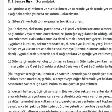
3. Sitenize İlişkin Sorumluluk
Geliştirilmesi, işletilmesi ve sürdürülmesi ve üzerinde ya da içinde yer ve
aşağıdakilerden yalnızca siz sorumlu olacaksınız:
(a) Siteniz’in ve ilgili tüm ekipmanın teknik işletmesi;
(b) Sözleşme, elektronik pazarlama ve kişisel verilerin korunması mevzua
bağlantılar veya tazmin düzenlemeleri (örneğin uygulanabilir olduğu ölç
Düzenlenmesi Hakkında Kanun da dahil olmak üzere) tüm geçerli kanunlar, y
uygulama kuralları, sektör standartları, düzenleyici kurallar, yargı kararl
bir kişi veya kurum arasındaki bir sözleşmeye (Sitenizi sunucusunda barı
dahil) uygun olarak Sitenizde Özel Bağlantılara ve İçeriğe yer verilmesi;
(c) Siteniz için materyal oluşturulması ve bunların Sitenizde yayınlanmas
materyaller ve Özel Bağlantılara eklediğiniz veya Özel Bağlantılarla ili
(d) Program İçeriği’nin, Sitenizin ve Siteniz üzerinde ya da içinde yer al
hakları, ticari markalar, gizlilik, aleniyet veya diğer fikri mülkiyet hak
Associates Sahteciliğe Karşı Politikası’na uyumun gözetilmesi
(e) geçerli hallerde, üçüncü şahısların (biz ve diğer reklam verenler dah
ziyaretçilerin tarayıcılarına çerez yerleştirebileceği veya var olan çerezler
ve diğer teknolojilerin kullanımı ile ziyaretçilerden verilerin nasıl toplandı
veya başka bir şekilde Sitenizde doğru ve yeterli bir şekilde veya ilgili 
gerektirdiği hallerde ziyaretçilerin reddetme imkanına ilişkin bilgi sunul