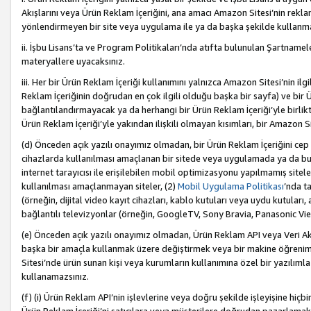
Akışlarını veya Ürün Reklam İçeriğini, ana amacı Amazon Sitesi’nin rek
yönlendirmeyen bir site veya uygulama ile ya da başka şekilde kullanm
ii. İşbu Lisans’ta ve Program Politikaları’nda atıfta bulunulan Şartnamel
materyallere uyacaksınız.
iii. Her bir Ürün Reklam İçeriği kullanımını yalnızca Amazon Sitesi’nin ilg
Reklam İçeriğinin doğrudan en çok ilgili olduğu başka bir sayfa) ve bir Ü
bağlantılandırmayacak ya da herhangi bir Ürün Reklam İçeriği’yle birli
Ürün Reklam İçeriği’yle yakından ilişkili olmayan kısımları, bir Amazon Sit
(d) Önceden açık yazılı onayımız olmadan, bir Ürün Reklam İçeriğini cep 
cihazlarda kullanılması amaçlanan bir sitede veya uygulamada ya da bunl
internet tarayıcısı ile erişilebilen mobil optimizasyonu yapılmamış sitel
kullanılması amaçlanmayan siteler, (2)
Mobil Uygulama Politikası
’nda t
(örneğin, dijital video kayıt cihazları, kablo kutuları veya uydu kutuları,
bağlantılı televizyonlar (örneğin, GoogleTV, Sony Bravia, Panasonic Vier
(e) Önceden açık yazılı onayımız olmadan, Ürün Reklam API veya Veri Ak
başka bir amaçla kullanmak üzere değiştirmek veya bir makine öğrenim
Sitesi’nde ürün sunan kişi veya kurumların kullanımına özel bir yazılım
kullanamazsınız.
(f) (i) Ürün Reklam API’nin işlevlerine veya doğru şekilde işleyişine h