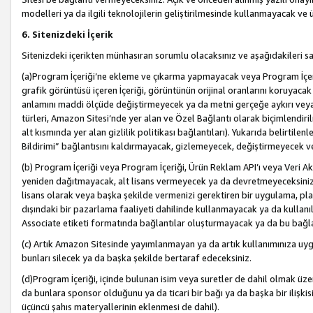
modelleri ya da ilgili teknolojilerin geliştirilmesinde kullanmayacak ve 
6. Sitenizdeki İçerik
Sitenizdeki içerikten münhasıran sorumlu olacaksınız ve aşağıdakileri s
(a)Program İçeriği’ne ekleme ve çıkarma yapmayacak veya Program İçeriği
grafik görüntüsü içeren İçeriği, görüntünün orijinal oranlarını koruyacak
anlamını maddi ölçüde değiştirmeyecek ya da metni gerçeğe aykırı veya y
türleri, Amazon Sitesi’nde yer alan ve Özel Bağlantı olarak biçimlendiril
alt kısmında yer alan gizlilik politikası bağlantıları). Yukarıda belirtilenl
Bildirimi” bağlantısını kaldırmayacak, gizlemeyecek, değiştirmeyecek
(b) Program İçeriği veya Program İçeriği, Ürün Reklam API’ı veya Veri 
yeniden dağıtmayacak, alt lisans vermeyecek ya da devretmeyeceksiniz. Ö
lisans olarak veya başka şekilde vermenizi gerektiren bir uygulama, plat
dışındaki bir pazarlama faaliyeti dahilinde kullanmayacak ya da kullanı
Associate etiketi formatında bağlantılar oluşturmayacak ya da bu bağla
(c) Artık Amazon Sitesinde yayımlanmayan ya da artık kullanımınıza uygu
bunları silecek ya da başka şekilde bertaraf edeceksiniz.
(d)Program İçeriği, içinde bulunan isim veya suretler de dahil olmak üzer
da bunlara sponsor olduğunu ya da ticari bir bağı ya da başka bir ilişki
üçüncü şahıs materyallerinin eklenmesi de dahil).