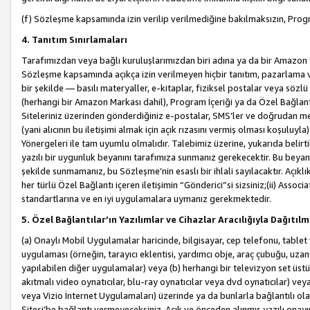
(f) Sözleşme kapsamında izin verilip verilmediğine bakılmaksızın, Progr
4. Tanıtım Sınırlamaları
Tarafımızdan veya bağlı kuruluşlarımızdan biri adına ya da bir Amazon 
Sözleşme kapsamında açıkça izin verilmeyen hiçbir tanıtım, pazarlama v
bir şekilde — basılı materyaller, e-kitaplar, fiziksel postalar veya söz
(herhangi bir Amazon Markası dahil), Program İçeriği ya da Özel Bağlant
Siteleriniz üzerinden gönderdiğiniz e-postalar, SMS’ler ve doğrudan mesaj
(yani alıcının bu iletişimi almak için açık rızasını vermiş olması koşul
Yönergeleri ile tam uyumlu olmalıdır. Talebimiz üzerine, yukarıda belir
yazılı bir uygunluk beyanını tarafımıza sunmanız gerekecektir. Bu beyanı
şekilde sunmamanız, bu Sözleşme’nin esaslı bir ihlali sayılacaktır. Açık
her türlü Özel Bağlantı içeren iletişimin “Gönderici”si sizsiniz;(ii) Asso
standartlarına ve en iyi uygulamalara uymanız gerekmektedir.
5. Özel Bağlantılar’ın Yazılımlar ve Cihazlar Aracılığıyla Dağıtılm
(a) Onaylı Mobil Uygulamalar haricinde, bilgisayar, cep telefonu, tablet 
uygulaması (örneğin, tarayıcı eklentisi, yardımcı obje, araç çubuğu, uzan
yapılabilen diğer uygulamalar) veya (b) herhangi bir televizyon set üstü k
akıtmalı video oynatıcılar, blu-ray oynatıcılar veya dvd oynatıcılar) ve
veya Vizio İnternet Uygulamaları) üzerinde ya da bunlarla bağlantılı o
Sitesi’be bağlantı vermeyeceksiniz. Açık ve önceden alınmış yazılı onay