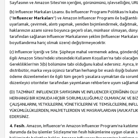
Sayfasının ve Amazon Sitesi’nin içeriğini, görünümünü, işlevselliğini, URL'
(b) Influencer Markaları Lisansı. Bu Influencer Programı Politikası’nı kab
(“
Influencer Markaları
”) ve Amazon Influencer Programı ile bağlantı
uyarlamak, çevirmek, alıntı yapmak, yeniden biçimlendirmek, dağıtmak, il
haklarınızın azami süresi boyunca geçerli olan, münhasır olmayan, dünya
tarafından sağlanan Influencer Markalarının şeklini (Influencer Markal
boyutlandırma hariç olmak üzere) değiştirmeyecektir.
(c) Influencer İçeriği ve Site. Şüpheye mahal vermemek adına, gönderdiğin
ilgili Amazon Sitesi’ndeki sitesindeki Kullanım Koşulları’na tabi olacağı
Gereklilikleri’nin 3(b) bölümüne tabi olduğunu kabul edersiniz. Ayrıca, Inf
distribütör, marka veya üçüncü taraftan herhangi bir esaslı ilişiği bul
ödeme düzenlemeleri ile ilgili tüm geçerli yasalara uymaktan da soruml
düzenleyici otoriteler tarafından yayımlanan rehberlere uyum sağlama
(D) TAZMİNAT. INFLUENCER SAYFASININ VE INFLUENCER İÇERİĞİNİN OL
HERHANGİ BİR KONUDA HİÇBİR SORUMLULUĞUMUZ OLMAYACAK VE BİZİ, B
ÇALIŞANLARINI, YETKİLİLERİNİ, YÖNETİCİLERİNİ VE TEMSİLCİLERİNİ, IN
YÜKÜMLÜLÜKLERDEN, MALİYETLERDEN VE MASRAFLARDAN (AVUKATLIK 
EDERSİNİZ.
4. Fesih.
Amazon, Influencer'ın Amazon Influencer Programı'na katılımını a
durumda da bu işlemler Sözleşme’nin fesih hükümlerine uygun olarak sağl