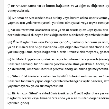
(j) Bir Amazon Sitesi’nin bir buton, bağlantısı veya diğer özelliğinin 
etmeyeceksiniz.
(k) Bir Amazon Sitesi’nde başka bir kişi veya kurum adına sipariş verm
yapması için yetki vermeyecek, yardımcı olmayacak veya teşvik etmeyec
(l) Sizinle tarafımız arasındaki ilişki ya da üzerinde işlev veya işlemler
nezdinde makul düzeyde karışıklığa neden olabilecek eylemlerde bulu
(m) Özel Bağlantıları veya Program İçeriği’ni, herhangi bir casus yazılım,
ya da kullanıcıların bilgisayarlarına veya diğer elektronik cihazlarına 
yazılım uygulamalarıyla bağlantılı olarak Siteniz’e eklemeyecek, göst
(n) Bir Mobil Uygulama içindeki entegre bir internet tarayıcısında (örn
Sitesi’nin herhangi bir bölümünü çerçeve içine almayacaksınız. Ancak, bi
göstermeniz, Amazon Sitesi’nin çerçevelendiği anlamına gelmeyecektir.
(o) Siteniz’deki ürünlerle yakından ilişkili Ürünlerin tanıtımını yapan Si
Sitesi’nin tanıtımını yapan diğer içerikleri herhangi bir açılır pencere, a
yayınlamayacak ya da sunmayacaksınız.
(p) Bir Amazon Sitesi’ne eklediğiniz içeriklerde Özel Bağlantılara yer v
bağlantılı olarak veya Amazon Sitesinde yer alan müşteri değerlendirmele
içerikler içinde).