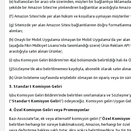
(e) kullanıcıları bir aracı site üzerinden, müşteri bir bağlantıya tıkla
şekilde bir Amazon Sitesi’ne yönlendiren bağlantılar aracılığıyla Amazon
(f) Amazon Sitesi’nde yer alan hüküm ve koşullara uymayan müşteriler t
(g) Sitenizde yer alan Amazon Sitesi bağlantılarının doğru formatlanm
alımları;
(h) Onaylı bir Mobil Uygulama olmayan bir Mobil Uygulama’da yer alan b
(aşağıda Fikri Mülkiyet Lisansı’nda tanımlandığı üzere) Ürün Reklam API
aracılığıyla satın alınan Ürünler;
(i) işbu Komisyon Geliri Bildirimi’nin 4(a) bölümünde belirtildiği hali ile Ö
(j)Sözleşme’de aksi belirtilmemesi kaydıyla, abonelik olarak satın alına
(k) Ürün listeleme sayfasında erişilebilir olmayan ön sipariş veya ön sü
3. Standart Komisyon Geliri
İşbu Komisyon Geliri Bildirim’inde belirtilen sınırlamalara ve Sözleşme
(“
Standart Komisyon Geliri
”) ödeyeceğiz. Komisyon geliri Uygun Ge
4. Özel Komisyon Geliri veya Promosyonlar
Bazı Associate’lar, ek veya alternatif komisyon geliri (“
Özel Komisyon 
belirtilen herhangi bir süreye bakılmaksızın), Amazon, herhangi bir 
veya değiştirme hakkını saklı tutar. Aksi açıkça belirtilmedikçe, bu tür