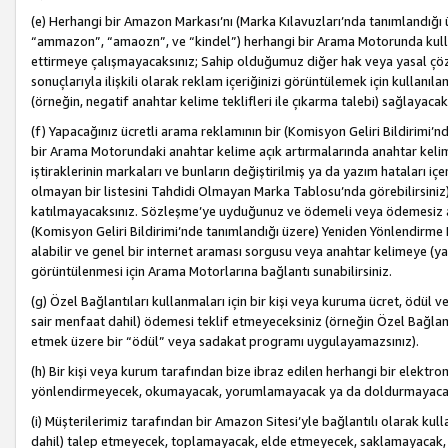
(e) Herhangi bir Amazon Markası’nı (Marka Kılavuzları’nda tanımlandığı ü
“ammazon”, “amaozn”, ve “kindel”) herhangi bir Arama Motorunda kulla
ettirmeye çalışmayacaksınız; Sahip olduğumuz diğer hak veya yasal çöz
sonuçlarıyla ilişkili olarak reklam içeriğinizi görüntülemek için kullanıl
(örneğin, negatif anahtar kelime teklifleri ile çıkarma talebi) sağlayaca
(f) Yapacağınız ücretli arama reklamının bir (Komisyon Geliri Bildirimi’
bir Arama Motorundaki anahtar kelime açık artırmalarında anahtar kelim
iştiraklerinin markaları ve bunların değiştirilmiş ya da yazım hataları iç
olmayan bir listesini Tahdidi Olmayan Marka Tablosu’nda görebilirsiniz)
katılmayacaksınız. Sözleşme’ye uyduğunuz ve ödemeli veya ödemesiz ara
(Komisyon Geliri Bildirimi’nde tanımlandığı üzere) Yeniden Yönlendirme 
alabilir ve genel bir internet araması sorgusu veya anahtar kelimeye (y
görüntülenmesi için Arama Motorlarına bağlantı sunabilirsiniz.
(g) Özel Bağlantıları kullanmaları için bir kişi veya kuruma ücret, ödül 
sair menfaat dahil) ödemesi teklif etmeyeceksiniz (örneğin Özel Bağlantıl
etmek üzere bir “ödül” veya sadakat programı uygulayamazsınız).
(h) Bir kişi veya kurum tarafından bize ibraz edilen herhangi bir elekt
yönlendirmeyecek, okumayacak, yorumlamayacak ya da doldurmayacak
(i) Müşterilerimiz tarafından bir Amazon Sitesi’yle bağlantılı olarak kulla
dahil) talep etmeyecek, toplamayacak, elde etmeyecek, saklamayacak,