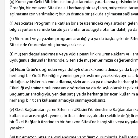
(q) Komisyon Geliri Bildirimi’nin boşluklarından yararlanma girişiminde
Örneğin, bir Amazon Sitesi’ne ait herhangi bir sayfanın, müşterinin tara
açılmasına izin verilmelidir; bunun dışında bir şekilde açılmasını sağlay
(r) Associates Programı’na katılan bir site üzerindeki veya siteden gele
bilgisayarları üzerinde kurulu yazılımlar aracılığıyla olanlar dahil) ya 
(s) Bir robot veya yazılım programı aracılığıyla ya da başka şekilde 
Sitesi’nde Oturumlar oluşturmayacaksınız.
(t) Müşteri değerlendirmesi veya yıldız puanı linkini Ürün Reklam API aracı
uyduğunuz durumlar haricinde, Sitenizde müşterilerimizin değerlendirme
(u) Hiçbir Ürün’ü doğrudan veya dolaylı olarak, kendi adınıza ya da başk
herhangi bir Ödül Etkinliği eylemini gerçekleştirmeyeceksiniz; ayrıca arkada
olduğunuz kişilerin, kendi adlarına, sizin adınıza ya da başka herhangi b
Etkinliği eyleminde bulunmasını doğrudan ya da dolaylı olarak teşvik 
Bağlantılar aracılığıyla, yeniden satış ya da herhangi bir ticari kullanı
herhangi bir ticari kullanım amacıyla sunmayacaksınız.
(v) Özel Bağlantılar içeren Sitenizin URL’sini (Yönlendirme Bağlantıları 
kullanıcı aracısını gizleyemez, örtbas edemez, aldatıcı şekilde değişti
bir Özel Bağlantı üzerinden bir Amazon Sitesi’ne hangi site veya uygula
yasaktır.
(w) Bir Amazon Sitesi’ne yönlendirme yaptığınız durumlarda, bağlantının