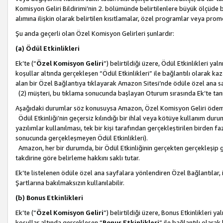
Komisyon Geliri Bildirimi’nin 2. bölümünde belirtilenlere büyük ölçüde 
alımına ilişkin olarak belirtilen kısıtlamalar, özel programlar veya pro
Şu anda geçerli olan Özel Komisyon Gelirleri şunlardır:
(a) Ödül Etkinlikleri
Ek’te (“
Özel Komisyon Geliri
”) belirtildiği üzere, Ödül Etkinlikleri ya
koşullar altında gerçekleşen “Ödül Etkinlikleri” ile bağlantılı olarak kaza
alan bir Özel Bağlantıya tıklayarak Amazon Sitesi’nde ödüle özel ana s
(2) müşteri, bu tıklama sonucunda başlayan Oturum sırasında Ek’te ta
Aşağıdaki durumlar söz konusuysa Amazon, Özel Komisyon Geliri öde
Ödül Etkinliği’nin geçersiz kılındığı bir ihlal veya kötüye kullanım dur
yazılımlar kullanılması, tek bir kişi tarafından gerçekleştirilen birden f
sonucunda gerçekleşmeyen Ödül Etkinlikleri).
Amazon, her bir durumda, bir Ödül Etkinliğinin gerçekten gerçekleşip 
takdirine göre belirleme hakkını saklı tutar.
Ek’te listelenen ödüle özel ana sayfalara yönlendiren Özel Bağlantılar, i
Şartlarına bakılmaksızın kullanılabilir.
(b) Bonus Etkinlikleri
Ek’te (“
Özel Komisyon Geliri
”) belirtildiği üzere, Bonus Etkinlikleri 
koşullar altında gerçekleşen “
Bonus Etkinlikleri
” ile bağlantılı olarak 