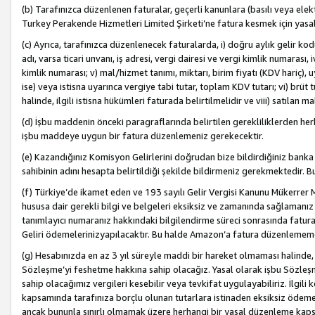
(b) Tarafınızca düzenlenen faturalar, geçerli kanunlara (basılı veya ele
Turkey Perakende Hizmetleri Limited Şirketi’ne fatura kesmek için yasal
(c) Ayrıca, tarafınızca düzenlenecek faturalarda, i) doğru aylık gelir kodu
adı, varsa ticari unvanı, iş adresi, vergi dairesi ve vergi kimlik numarası,
kimlik numarası; v) mal/hizmet tanımı, miktarı, birim fiyatı (KDV hariç)
ise) veya istisna uyarınca vergiye tabi tutar, toplam KDV tutarı; vi) brüt 
halinde, ilgili istisna hükümleri faturada belirtilmelidir ve viii) satılan 
(d) İşbu maddenin önceki paragraflarında belirtilen gerekliliklerden he
işbu maddeye uygun bir fatura düzenlemeniz gerekecektir.
(e) Kazandığınız Komisyon Gelirlerini doğrudan bize bildirdiğiniz banka
sahibinin adını hesapta belirtildiği şekilde bildirmeniz gerekmektedir. 
(f) Türkiye’de ikamet eden ve 193 sayılı Gelir Vergisi Kanunu Mükerrer 
hususa dair gerekli bilgi ve belgeleri eksiksiz ve zamanında sağlamanız
tanımlayıcı numaranız hakkındaki bilgilendirme süreci sonrasında fatur
Geliri ödemelerinizyapılacaktır. Bu halde Amazon’a fatura düzenlemem
(g) Hesabınızda en az 3 yıl süreyle maddi bir hareket olmaması halinde
Sözleşme’yi feshetme hakkına sahip olacağız. Yasal olarak işbu Sözl
sahip olacağımız vergileri kesebilir veya tevkifat uygulayabiliriz. İlgil
kapsamında tarafınıza borçlu olunan tutarlara istinaden eksiksiz ödeme
ancak bununla sınırlı olmamak üzere herhangi bir yasal düzenleme kap