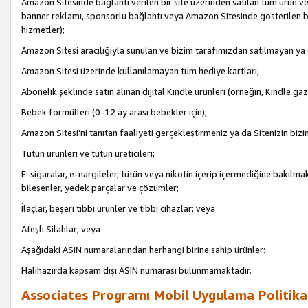
Amazon Sitesinde bağlantı verilen bir site üzerinden satılan tüm ürün ve
banner reklamı, sponsorlu bağlantı veya Amazon Sitesinde gösterilen başk
hizmetler);
Amazon Sitesi aracılığıyla sunulan ve bizim tarafımızdan satılmayan ya
Amazon Sitesi üzerinde kullanılamayan tüm hediye kartları;
Abonelik şeklinde satın alınan dijital Kindle ürünleri (örneğin, Kindle gaz
Bebek formülleri (0-12 ay arası bebekler için);
Amazon Sitesi’ni tanıtan faaliyeti gerçekleştirmeniz ya da Sitenizin bizi
Tütün ürünleri ve tütün üreticileri;
E-sigaralar, e-nargileler, tütün veya nikotin içerip içermediğine bakılmaks
bileşenler, yedek parçalar ve çözümler;
İlaçlar, beşeri tıbbi ürünler ve tıbbi cihazlar; veya
Ateşli Silahlar; veya
Aşağıdaki ASIN numaralarından herhangi birine sahip ürünler:
Halihazırda kapsam dışı ASIN numarası bulunmamaktadır.
Associates Programı Mobil Uygulama Politika