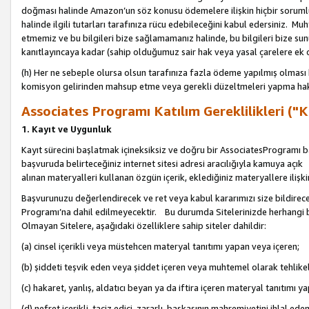
doğması halinde Amazon’un söz konusu ödemelere ilişkin hiçbir soru
halinde ilgili tutarları tarafınıza rücu edebileceğini kabul edersiniz. Muh
etmemiz ve bu bilgileri bize sağlamamanız halinde, bu bilgileri bize su
kanıtlayıncaya kadar (sahip olduğumuz sair hak veya yasal çarelere ek 
(h) Her ne sebeple olursa olsun tarafınıza fazla ödeme yapılmış olması 
komisyon gelirinden mahsup etme veya gerekli düzeltmeleri yapma hakkı
Associates Programı Katılım Gereklilikleri ("Ka
1. Kayıt ve Uygunluk
Kayıt sürecini başlatmak içineksiksiz ve doğru bir AssociatesProgramı ba
başvuruda belirteceğiniz internet sitesi adresi aracılığıyla kamuya aç
alınan materyalleri kullanan özgün içerik, eklediğiniz materyallere ilişk
Başvurunuzu değerlendirecek ve ret veya kabul kararımızı size bildirece
Programı’na dahil edilmeyecektir. Bu durumda Sitelerinizde herhangi b
Olmayan Sitelere, aşağıdaki özelliklere sahip siteler dahildir:
(a) cinsel içerikli veya müstehcen materyal tanıtımı yapan veya içeren;
(b) şiddeti teşvik eden veya şiddet içeren veya muhtemel olarak tehlikel
(c) hakaret, yanlış, aldatıcı beyan ya da iftira içeren materyal tanıtımı y
(d) nefret içerikli, taciz edici, zararlı, başkasının mahremiyetini ihlal eden