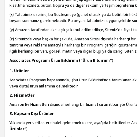
kısaltma hizmeti, buton, köprü ya da diğer reklam yerleşim biçimlerini 
(x) Talebimiz üzerine, bu Sözleşmeye (genel olarak ya da belirli bir hük
beyanı sunmanız gerekmektedir. Bu beyanı talebimize uygun şekilde sunma
(y) Amazon tarafından aksi açıkça kabul edilmedikçe, Siteniz’de fiyat tak
(z) Sitenizde veya başka bir şekilde, Amazon Sitesi dışında herhangi bi
tanıtımı veya reklamı amacıyla herhangi bir Program İçeriğini gösterem
ilgili herhangi bir veri, görsel, metin veya diğer bilgi ya da içeriği Si
Associates Programı Ürün Bildirimi (“Ürün Bildirimi”)
1. Ürünler
Associates Programı kapsamında, işbu Ürün Bildirimi’nde tanımlanan ekle
veya dijital ürün anlamına gelmektedir.
2. Hizmetler
Amazon Ev Hizmetleri dışında herhangi bir hizmet şu an itibariyle Ürünl
3. Kapsam Dışı Ürünler
Yukarıda yer verilenlere halel gelmemek üzere, aşağıda belirtilenler Ass
Ürünler
”):