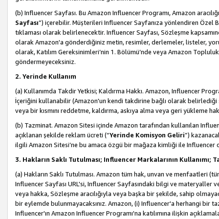
(b) Influencer Sayfası. Bu Amazon Influencer Programı, Amazon aracılığı
Sayfası
”) içerebilir. Müşterileri Influencer Sayfanıza yönlendiren Özel B
tıklaması olarak belirlenecektir. Influencer Sayfası, Sözleşme kapsamınd
olarak Amazon'a gönderdiğiniz metin, resimler, derlemeler, listeler, yorum
olarak, Katılım Gereksinimleri’nin 1. Bölümü’nde veya Amazon Topluluk Ku
göndermeyeceksiniz.
2. Yerinde Kullanım
(a) Kullanımda Takdir Yetkisi; Kaldırma Hakkı. Amazon, Influencer Progra
İçeriğini kullanabilir (Amazon'un kendi takdirine bağlı olarak belirledi
veya bir kısmını reddetme, kaldırma, askıya alma veya geri yükleme hakkı
(b) Tazminat. Amazon Sitesi içinde Amazon tarafından kullanılan Influencer
açıklanan şekilde reklam ücreti (“
Yerinde Komisyon Geliri
”) kazanaca
ilgili Amazon Sitesi’ne bu amaca özgü bir mağaza kimliği ile Influencer 
3. Hakların Saklı Tutulması; Influencer Markalarının Kullanımı;
(a) Hakların Saklı Tutulması. Amazon tüm hak, unvan ve menfaatleri (tüm 
Influencer Sayfası URL'si, Influencer Sayfasındaki bilgi ve materyaller
veya hakka, Sözleşme aracılığıyla veya başka bir şekilde, sahip olmayac
bir eylemde bulunmayacaksınız. Amazon, (i) Influencer'a herhangi bir t
Influencer'ın Amazon Influencer Programı'na katılımına ilişkin açıklamal