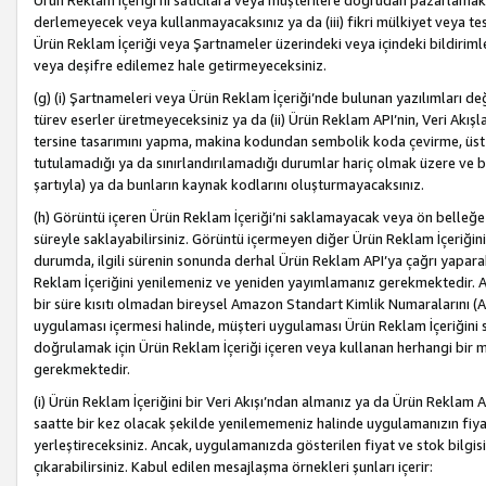
Ürün Reklam İçeriği’ni satıcılara veya müşterilere doğrudan pazarlamak, 
derlemeyecek veya kullanmayacaksınız ya da (iii) fikri mülkiyet veya tesci
Ürün Reklam İçeriği veya Şartnameler üzerindeki veya içindeki bildiri
veya deşifre edilemez hale getirmeyeceksiniz.
(g) (i) Şartnameleri veya Ürün Reklam İçeriği’nde bulunan yazılımları d
türev eserler üretmeyeceksiniz ya da (ii) Ürün Reklam API’nin, Veri Akışla
tersine tasarımını yapma, makina kodundan sembolik koda çevirme, üst
tutulamadığı ya da sınırlandırılamadığı durumlar hariç olmak üzere ve b
şartıyla) ya da bunların kaynak kodlarını oluşturmayacaksınız.
(h) Görüntü içeren Ürün Reklam İçeriği’ni saklamayacak veya ön belleğe 
süreyle saklayabilirsiniz. Görüntü içermeyen diğer Ürün Reklam İçeriğin
durumda, ilgili sürenin sonunda derhal Ürün Reklam API’ya çağrı yaparak
Reklam İçeriğini yenilemeniz ve yeniden yayımlamanız gerekmektedir. Ak
bir süre kısıtı olmadan bireysel Amazon Standart Kimlik Numaralarını (AS
uygulaması içermesi halinde, müşteri uygulaması Ürün Reklam İçeriğin
doğrulamak için Ürün Reklam İçeriği içeren veya kullanan herhangi bir m
gerekmektedir.
(i) Ürün Reklam İçeriğini bir Veri Akışı’ndan almanız ya da Ürün Reklam
saatte bir kez olacak şekilde yenilememeniz halinde uygulamanızın fiya
yerleştireceksiniz. Ancak, uygulamanızda gösterilen fiyat ve stok bilgis
çıkarabilirsiniz. Kabul edilen mesajlaşma örnekleri şunları içerir: