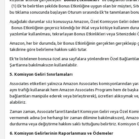
(1) Ek’te belirtilen şekilde Bonus Etkinliğine uygun olan bir müşteri, S
bu tıklama sonucunda başlayan Oturum sırasında Ek’te tanımlanan bon
Aşağıdaki durumlar söz konusuysa Amazon, Özel Komisyon Geliri öde
Bonus Etkinliğinin geçersiz kılındığı bir ihlal veya kötüye kullanım dur
yazılımlar kullanılması, tekrarlayan Bonus Etkinlikleri veya Sitenizdek
Amazon, her bir durumda, bir Bonus Etkinliğinin gerçekten gerçekleşip 
takdirine göre belirleme hakkını saklı tutar.
Ek’te listelenen bonusa özel ana sayfalara yönlendiren Özel Bağlantılar, 
Şartlarına bakılmaksızın kullanılabilir.
5. Komisyon Geliri Sınırlamaları
Associates etiketleri yalnızca Amazon Associates komisyonlarından yarar
aynı trafiği kullanarak hem Amazon Associates Programı hem de başka b
bağlantıları manipüle ederek veya birleştirerek), ücretleri alıkoymak 
alabiliriz.
Zaman zaman, Associate’larınStandart Komisyon Geliri veya Özel Komisy
vermemek adına (ve herhangi bir zaman dilimine bakılmaksızın), Amazon
durdurma veya değiştirme hakkını saklı tuttuğunu belirtiriz. Komisyon Gel
6. Komisyon Gelirlerinin Raporlanması ve Ödemeler