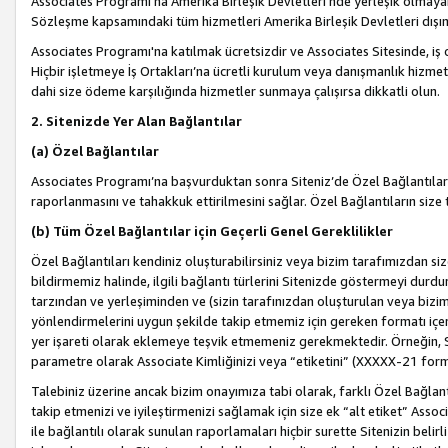
Associates Programı’na Amerika Birleşik Devletleri’nde yerleşik olmayan b
Sözleşme kapsamındaki tüm hizmetleri Amerika Birleşik Devletleri dışınd
Associates Programı'na katılmak ücretsizdir ve Associates Sitesinde, iş
Hiçbir işletmeye İş Ortakları’na ücretli kurulum veya danışmanlık hizme
dahi size ödeme karşılığında hizmetler sunmaya çalışırsa dikkatli olun.
2. Sitenizde Yer Alan Bağlantılar
(a) Özel Bağlantılar
Associates Programı’na başvurduktan sonra Siteniz’de Özel Bağlantılara y
raporlanmasını ve tahakkuk ettirilmesini sağlar. Özel Bağlantıların size
(b) Tüm Özel Bağlantılar için Geçerli Genel Gereklilikler
Özel Bağlantıları kendiniz oluşturabilirsiniz veya bizim tarafımızdan size
bildirmemiz halinde, ilgili bağlantı türlerini Sitenizde göstermeyi durdu
tarzından ve yerleşiminden ve (sizin tarafınızdan oluşturulan veya bizi
yönlendirmelerini uygun şekilde takip etmemiz için gereken formatı içer
yer işareti olarak eklemeye teşvik etmemeniz gerekmektedir. Örneğin, 
parametre olarak Associate Kimliğinizi veya “etiketini” (XXXXX-21 for
Talebiniz üzerine ancak bizim onayımıza tabi olarak, farklı Özel Bağlantı
takip etmenizi ve iyileştirmenizi sağlamak için size ek “alt etiket” Assoc
ile bağlantılı olarak sunulan raporlamaları hiçbir surette Sitenizin belirli 