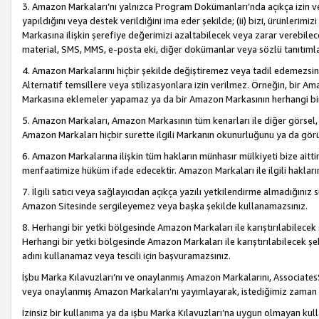
3. Amazon Markaları’nı yalnızca Program Dokümanları’nda açıkça izin ver
yapıldığını veya destek verildiğini ima eder şekilde; (ii) bizi, ürünlerim
Markasına ilişkin şerefiye değerimizi azaltabilecek veya zarar verebilec
material, SMS, MMS, e-posta eki, diğer dokümanlar veya sözlü tanıtıml
4. Amazon Markalarını hiçbir şekilde değiştiremez veya tadil edemezsin
Alternatif temsillere veya stilizasyonlara izin verilmez. Örneğin, bir A
Markasına eklemeler yapamaz ya da bir Amazon Markasının herhangi bir
5. Amazon Markaları, Amazon Markasının tüm kenarları ile diğer görsel, 
Amazon Markaları hiçbir surette ilgili Markanın okunurluğunu ya da görü
6. Amazon Markalarına ilişkin tüm hakların münhasır mülkiyeti bize aitt
menfaatimize hüküm ifade edecektir. Amazon Markaları ile ilgili hakları
7. İlgili satıcı veya sağlayıcıdan açıkça yazılı yetkilendirme almadığınız s
Amazon Sitesinde sergileyemez veya başka şekilde kullanamazsınız.
8. Herhangi bir yetki bölgesinde Amazon Markaları ile karıştırılabilecek
Herhangi bir yetki bölgesinde Amazon Markaları ile karıştırılabilecek şek
adını kullanamaz veya tescili için başvuramazsınız.
İşbu Marka Kılavuzları’nı ve onaylanmış Amazon Markalarını, AssociatesSi
veya onaylanmış Amazon Markaları’nı yayımlayarak, istediğimiz zaman v
İzinsiz bir kullanıma ya da işbu Marka Kılavuzları’na uygun olmayan kul