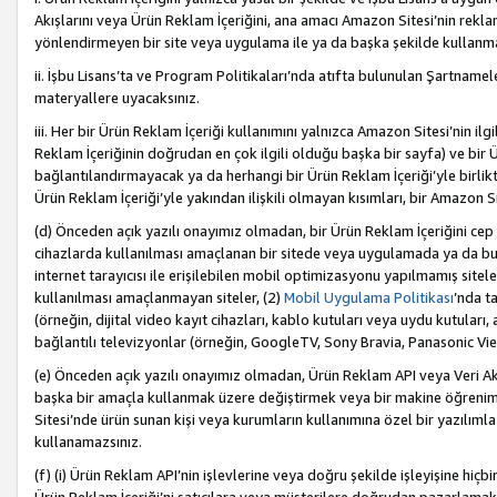
Akışlarını veya Ürün Reklam İçeriğini, ana amacı Amazon Sitesi’nin rek
yönlendirmeyen bir site veya uygulama ile ya da başka şekilde kullanm
ii. İşbu Lisans’ta ve Program Politikaları’nda atıfta bulunulan Şartnamel
materyallere uyacaksınız.
iii. Her bir Ürün Reklam İçeriği kullanımını yalnızca Amazon Sitesi’nin ilg
Reklam İçeriğinin doğrudan en çok ilgili olduğu başka bir sayfa) ve bir Ü
bağlantılandırmayacak ya da herhangi bir Ürün Reklam İçeriği’yle birli
Ürün Reklam İçeriği’yle yakından ilişkili olmayan kısımları, bir Amazon Sit
(d) Önceden açık yazılı onayımız olmadan, bir Ürün Reklam İçeriğini cep 
cihazlarda kullanılması amaçlanan bir sitede veya uygulamada ya da bunl
internet tarayıcısı ile erişilebilen mobil optimizasyonu yapılmamış sitel
kullanılması amaçlanmayan siteler, (2)
Mobil Uygulama Politikası
’nda t
(örneğin, dijital video kayıt cihazları, kablo kutuları veya uydu kutuları,
bağlantılı televizyonlar (örneğin, GoogleTV, Sony Bravia, Panasonic Vier
(e) Önceden açık yazılı onayımız olmadan, Ürün Reklam API veya Veri Ak
başka bir amaçla kullanmak üzere değiştirmek veya bir makine öğrenim
Sitesi’nde ürün sunan kişi veya kurumların kullanımına özel bir yazılım
kullanamazsınız.
(f) (i) Ürün Reklam API’nin işlevlerine veya doğru şekilde işleyişine h