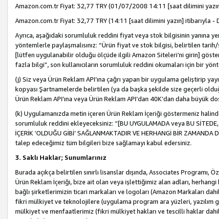
Amazon.com.tr Fiyat: 32,77 TRY (01/07/2008 14:11 [saat dilimini yazın] 
Amazon.com.tr Fiyat: 32,77 TRY (14:11 [saat dilimini yazın] itibarıyla - 
Ayrıca, aşağıdaki sorumluluk reddini fiyat veya stok bilgisinin yanına yer
yöntemlerle paylaşmalısınız: “Ürün fiyat ve stok bilgisi, belirtilen tarih
[lütfen uygulanabilir olduğu ölçüde ilgili Amazon Siteleri’ni girin] göste
fazla bilgi”, son kullanıcıların sorumluluk reddini okumaları için bir yön
(j) Siz veya Ürün Reklam API’ına çağrı yapan bir uygulama geliştirip ya
kopyası Şartnamelerde belirtilen (ya da başka şekilde size geçerli olduğ
Ürün Reklam API’ına veya Ürün Reklam API’dan 40K’dan daha büyük do
(k) Uygulamanızda metin içeren Ürün Reklam İçeriği göstermeniz halinde
sorumluluk reddini ekleyeceksiniz: “[BU UYGULAMADA veya BU SİTEDE,
İÇERİK ‘OLDUĞU GİBİ’ SAĞLANMAKTADIR VE HERHANGİ BİR ZAMANDA DEĞİŞ
talep edeceğimiz tüm bilgileri bize sağlamayı kabul edersiniz.
3. Saklı Haklar; Sunumlarınız
Burada açıkça belirtilen sınırlı lisanslar dışında, Associates Programı, Ö
Ürün Reklam İçeriği, bize ait olan veya işlettiğimiz alan adları, herhangi
bağlı şirketlerimizin ticari markaları ve logoları (Amazon Markaları dah
fikri mülkiyet ve teknolojilere (uygulama program ara yüzleri, yazılım gel
mülkiyet ve menfaatlerimiz (fikri mülkiyet hakları ve tescilli haklar dahil)