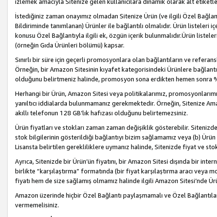
izlemek amacıyla Sitenize gelen kullanıcılara dinamik olarak alt etiketl
İstediğiniz zaman onayımız olmadan Sitenize Ürün (ve ilgili Özel Bağlantı
Bildiriminde tanımlanan) Ürünler ile bağlantılı olmalıdır. Ürün listeleri
konusu Özel Bağlantıyla ilgili ek, özgün içerik bulunmalıdır.Ürün listele
(örneğin Gıda Ürünleri bölümü) kapsar.
Sınırlı bir süre için geçerli promosyonlara olan bağlantıların ve refera
Örneğin, bir Amazon Sitesinin kıyafet kategorisindeki Ürünlere bağlant
olduğunu belirtmeniz halinde, promosyon sona erdikten hemen sonra %15
Herhangi bir Ürün, Amazon Sitesi veya politikalarımız, promosyonlarımız
yanıltıcı iddialarda bulunmamanız gerekmektedir. Örneğin, Sitenize Amazon
akıllı telefonun 128 GB’lık hafızası olduğunu belirtemezsiniz.
Ürün fiyatları ve stokları zaman zaman değişiklik gösterebilir. Sitenizde 
stok bilgilerinin gösterildiği bağlantıyı bizim sağlamamız veya (b) Ürün f
Lisansta belirtilen gerekliliklere uymanız halinde, Sitenizde fiyat ve stok 
Ayrıca, Sitenizde bir Ürün’ün fiyatını, bir Amazon Sitesi dışında bir inte
birlikte “karşılaştırma” formatında (bir fiyat karşılaştırma aracı veya 
fiyatı hem de size sağlamış olmamız halinde ilgili Amazon Sitesi’nde Ür
Amazon üzerinde hiçbir Özel Bağlantı paylaşmamalı ve Özel Bağlantılar
vermemelisiniz.