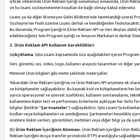
iştirak sitelerinde Ürün Reklam İçeriği sunumunuz esnasında, Ürün Reklam 
ve bu lisans sözleşmelerinin koşulları ile bağlı olmayı kabul edersiniz.
Lisans ya da diğer (Komisyon Geliri Bildirimi’nde tanımlandığı üzer
Sözleşme’nin feshi üzerine Lisans derhal ve kendiliğinden fesholacaktır.
Bu durumda, Program İçeriği’ni (Ürün Reklam API ve Veri Akışları dahil
edebileceğimiz tüm Program İçeriği ve Amazon Markaları’nı derhal Siteni
2. Ürün Reklam API Kullanım Gereklilikleri
(a)
Açıklama.
İşbu Lisans kapsamında size aşağıdakileri içeren Program İ
Veri, görüntü, ses, video, logo, kullanıcı arayüzü tasarımları ve diğer ya
Metinsel Ürün bilgileri gibi metin şeklinde materyaller.
Yukarıdaki Ürün Reklam İçeriği’ne ve Ürün Reklam API erişimine ek olar
ve kütüphaneler sağlayabiliriz. Bu kaynak kod ve kütüphanelerin her biri s
ayrıca operasyonel ve işlevsel özellikleri, kullanım sınırlamalarını, tekn
kullanımına ilişkin test ve performans kriterlerini açıklayan her türlü fo
bilgiler (birlikte “
Şartnameler
”) sağlayabiliriz. İşbu Lisans’ta kullan
kodları veya kütüphaneleri ve sunduğumuz Şartnameleri kesinlikle içerme
ürünlere ilişkin verileri, görüntüleri, metinleri veya diğer bilgi ya da içer
(b)
Ürün Reklam İçeriğinin Alınması.
Ürün Reklam İçeriğini Ürün Rekla
Reklam İçeriğini dosya transfer protokolü (FTP) aracılığıyla sağladığımız 