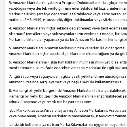
3. Amazon Markaları’nı yalnızca Program Dokümanları’nda açıkça izin ver
yapıldığını veya destek verildiğini ima eder şekilde; (ii) bizi, ürünlerim
Markasına ilişkin şerefiye değerimizi azaltabilecek veya zarar verebilec
material, SMS, MMS, e-posta eki, diğer dokümanlar veya sözlü tanıtıml
4. Amazon Markalarını hiçbir şekilde değiştiremez veya tadil edemezsin
Alternatif temsillere veya stilizasyonlara izin verilmez. Örneğin, bir A
Markasına eklemeler yapamaz ya da bir Amazon Markasının herhangi bir
5. Amazon Markaları, Amazon Markasının tüm kenarları ile diğer görsel, 
Amazon Markaları hiçbir surette ilgili Markanın okunurluğunu ya da görü
6. Amazon Markalarına ilişkin tüm hakların münhasır mülkiyeti bize aitt
menfaatimize hüküm ifade edecektir. Amazon Markaları ile ilgili hakları
7. İlgili satıcı veya sağlayıcıdan açıkça yazılı yetkilendirme almadığınız s
Amazon Sitesinde sergileyemez veya başka şekilde kullanamazsınız.
8. Herhangi bir yetki bölgesinde Amazon Markaları ile karıştırılabilecek
Herhangi bir yetki bölgesinde Amazon Markaları ile karıştırılabilecek şek
adını kullanamaz veya tescili için başvuramazsınız.
İşbu Marka Kılavuzları’nı ve onaylanmış Amazon Markalarını, AssociatesSi
veya onaylanmış Amazon Markaları’nı yayımlayarak, istediğimiz zaman v
İzinsiz bir kullanıma ya da işbu Marka Kılavuzları’na uygun olmayan kul