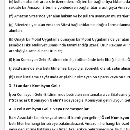
(e) kullanıcıları bir aracı site üzerinden, müşteri bir bağlantıya tıkla
şekilde bir Amazon Sitesi’ne yönlendiren bağlantılar aracılığıyla Amazon
(f) Amazon Sitesi’nde yer alan hüküm ve koşullara uymayan müşteriler t
(g) Sitenizde yer alan Amazon Sitesi bağlantılarının doğru formatlanm
alımları;
(h) Onaylı bir Mobil Uygulama olmayan bir Mobil Uygulama’da yer alan b
(aşağıda Fikri Mülkiyet Lisansı’nda tanımlandığı üzere) Ürün Reklam API
aracılığıyla satın alınan Ürünler;
(i) işbu Komisyon Geliri Bildirimi’nin 4(a) bölümünde belirtildiği hali ile Ö
(j)Sözleşme’de aksi belirtilmemesi kaydıyla, abonelik olarak satın alına
(k) Ürün listeleme sayfasında erişilebilir olmayan ön sipariş veya ön sü
3. Standart Komisyon Geliri
İşbu Komisyon Geliri Bildirim’inde belirtilen sınırlamalara ve Sözleşme
(“
Standart Komisyon Geliri
”) ödeyeceğiz. Komisyon geliri Uygun Ge
4. Özel Komisyon Geliri veya Promosyonlar
Bazı Associate’lar, ek veya alternatif komisyon geliri (“
Özel Komisyon 
belirtilen herhangi bir süreye bakılmaksızın), Amazon, herhangi bir 
veya değiştirme hakkını saklı tutar. Aksi açıkça belirtilmedikçe, bu tür