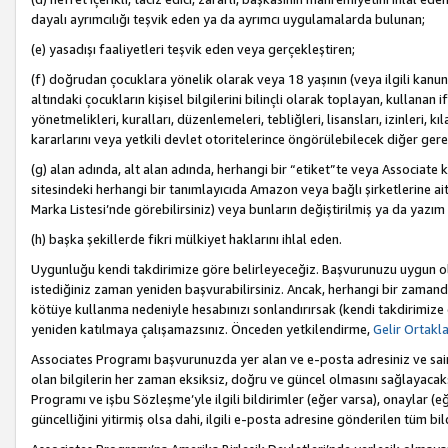
dayalı ayrımcılığı teşvik eden ya da ayrımcı uygulamalarda bulunan;
(e) yasadışı faaliyetleri teşvik eden veya gerçekleştiren;
(f) doğrudan çocuklara yönelik olarak veya 18 yaşının (veya ilgili kanun
altındaki çocukların kişisel bilgilerini bilinçli olarak toplayan, kullana
yönetmelikleri, kuralları, düzenlemeleri, tebliğleri, lisansları, izinleri, k
kararlarını veya yetkili devlet otoritelerince öngörülebilecek diğer gerekl
(g) alan adında, alt alan adında, herhangi bir “etiket”te veya Associate
sitesindeki herhangi bir tanımlayıcıda Amazon veya bağlı şirketlerine ai
Marka Listesi’nde görebilirsiniz) veya bunların değiştirilmiş ya da yazım
(h) başka şekillerde fikri mülkiyet haklarını ihlal eden.
Uygunluğu kendi takdirimize göre belirleyeceğiz. Başvurunuzu uygun o
istediğiniz zaman yeniden başvurabilirsiniz. Ancak, herhangi bir zaman
kötüye kullanma nedeniyle hesabınızı sonlandırırsak (kendi takdirimiz
yeniden katılmaya çalışamazsınız. Önceden yetkilendirme,
Gelir Ortakl
Associates Programı başvurunuzda yer alan ve e-posta adresiniz ve sair ileti
olan bilgilerin her zaman eksiksiz, doğru ve güncel olmasını sağlayacaks
Programı ve işbu Sözleşme’yle ilgili bildirimler (eğer varsa), onaylar (eğ
güncelliğini yitirmiş olsa dahi, ilgili e-posta adresine gönderilen tüm bil