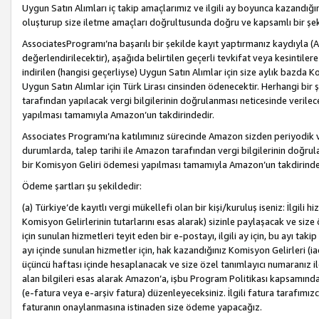
Uygun Satın Alımları iç takip amaçlarımız ve ilgili ay boyunca kazandığ
oluşturup size iletme amaçları doğrultusunda doğru ve kapsamlı bir şek
AssociatesProgramı’na başarılı bir şekilde kayıt yaptırmanız kaydıyla (
değerlendirilecektir), aşağıda belirtilen geçerli tevkifat veya kesintilere
indirilen (hangisi geçerliyse) Uygun Satın Alımlar için size aylık bazda 
Uygun Satın Alımlar için Türk Lirası cinsinden ödenecektir. Herhangi b
tarafından yapılacak vergi bilgilerinin doğrulanması neticesinde verile
yapılması tamamıyla Amazon’un takdirindedir.
Associates Programı’na katılımınız sürecinde Amazon sizden periyodik verg
durumlarda, talep tarihi ile Amazon tarafından vergi bilgilerinin doğru
bir Komisyon Geliri ödemesi yapılması tamamıyla Amazon’un takdirinde
Ödeme şartları şu şekildedir:
(a) Türkiye’de kayıtlı vergi mükellefi olan bir kişi/kuruluş iseniz: İlgili
Komisyon Gelirlerinin tutarlarını esas alarak) sizinle paylaşacak ve siz
için sunulan hizmetleri teyit eden bir e-postayı, ilgili ay için, bu ayı 
ayı içinde sunulan hizmetler için, hak kazandığınız Komisyon Gelirleri (i
üçüncü haftası içinde hesaplanacak ve size özel tanımlayıcı numaranız ile
alan bilgileri esas alarak Amazon’a, işbu Program Politikası kapsamında a
(e-fatura veya e-arşiv fatura) düzenleyeceksiniz. İlgili fatura tarafımı
faturanın onaylanmasına istinaden size ödeme yapacağız.