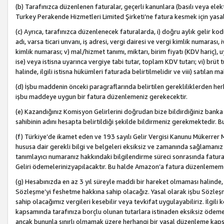
(b) Tarafınızca düzenlenen faturalar, geçerli kanunlara (basılı veya ele
Turkey Perakende Hizmetleri Limited Şirketi’ne fatura kesmek için yasal
(c) Ayrıca, tarafınızca düzenlenecek faturalarda, i) doğru aylık gelir kodu
adı, varsa ticari unvanı, iş adresi, vergi dairesi ve vergi kimlik numarası,
kimlik numarası; v) mal/hizmet tanımı, miktarı, birim fiyatı (KDV hariç)
ise) veya istisna uyarınca vergiye tabi tutar, toplam KDV tutarı; vi) brüt 
halinde, ilgili istisna hükümleri faturada belirtilmelidir ve viii) satılan 
(d) İşbu maddenin önceki paragraflarında belirtilen gerekliliklerden he
işbu maddeye uygun bir fatura düzenlemeniz gerekecektir.
(e) Kazandığınız Komisyon Gelirlerini doğrudan bize bildirdiğiniz banka
sahibinin adını hesapta belirtildiği şekilde bildirmeniz gerekmektedir. 
(f) Türkiye’de ikamet eden ve 193 sayılı Gelir Vergisi Kanunu Mükerrer 
hususa dair gerekli bilgi ve belgeleri eksiksiz ve zamanında sağlamanız
tanımlayıcı numaranız hakkındaki bilgilendirme süreci sonrasında fatur
Geliri ödemelerinizyapılacaktır. Bu halde Amazon’a fatura düzenlemem
(g) Hesabınızda en az 3 yıl süreyle maddi bir hareket olmaması halinde
Sözleşme’yi feshetme hakkına sahip olacağız. Yasal olarak işbu Sözl
sahip olacağımız vergileri kesebilir veya tevkifat uygulayabiliriz. İlgil
kapsamında tarafınıza borçlu olunan tutarlara istinaden eksiksiz ödeme
ancak bununla sınırlı olmamak üzere herhangi bir yasal düzenleme kap