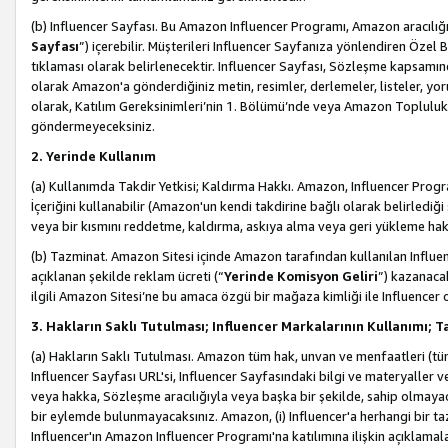
(b) Influencer Sayfası. Bu Amazon Influencer Programı, Amazon aracılığı
Sayfası
”) içerebilir. Müşterileri Influencer Sayfanıza yönlendiren Özel B
tıklaması olarak belirlenecektir. Influencer Sayfası, Sözleşme kapsamınd
olarak Amazon'a gönderdiğiniz metin, resimler, derlemeler, listeler, yorum
olarak, Katılım Gereksinimleri’nin 1. Bölümü’nde veya Amazon Topluluk Ku
göndermeyeceksiniz.
2. Yerinde Kullanım
(a) Kullanımda Takdir Yetkisi; Kaldırma Hakkı. Amazon, Influencer Progra
İçeriğini kullanabilir (Amazon'un kendi takdirine bağlı olarak belirledi
veya bir kısmını reddetme, kaldırma, askıya alma veya geri yükleme hakkı
(b) Tazminat. Amazon Sitesi içinde Amazon tarafından kullanılan Influencer
açıklanan şekilde reklam ücreti (“
Yerinde Komisyon Geliri
”) kazanaca
ilgili Amazon Sitesi’ne bu amaca özgü bir mağaza kimliği ile Influencer 
3. Hakların Saklı Tutulması; Influencer Markalarının Kullanımı;
(a) Hakların Saklı Tutulması. Amazon tüm hak, unvan ve menfaatleri (tüm 
Influencer Sayfası URL'si, Influencer Sayfasındaki bilgi ve materyaller
veya hakka, Sözleşme aracılığıyla veya başka bir şekilde, sahip olmayac
bir eylemde bulunmayacaksınız. Amazon, (i) Influencer'a herhangi bir t
Influencer'ın Amazon Influencer Programı'na katılımına ilişkin açıklamal