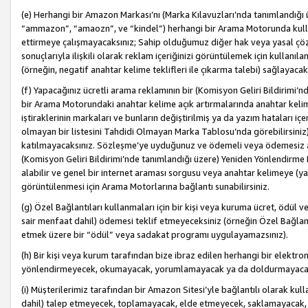
(e) Herhangi bir Amazon Markası’nı (Marka Kılavuzları’nda tanımlandığı ü
“ammazon”, “amaozn”, ve “kindel”) herhangi bir Arama Motorunda kulla
ettirmeye çalışmayacaksınız; Sahip olduğumuz diğer hak veya yasal çöz
sonuçlarıyla ilişkili olarak reklam içeriğinizi görüntülemek için kullanıl
(örneğin, negatif anahtar kelime teklifleri ile çıkarma talebi) sağlayaca
(f) Yapacağınız ücretli arama reklamının bir (Komisyon Geliri Bildirimi’
bir Arama Motorundaki anahtar kelime açık artırmalarında anahtar kelim
iştiraklerinin markaları ve bunların değiştirilmiş ya da yazım hataları iç
olmayan bir listesini Tahdidi Olmayan Marka Tablosu’nda görebilirsiniz)
katılmayacaksınız. Sözleşme’ye uyduğunuz ve ödemeli veya ödemesiz ara
(Komisyon Geliri Bildirimi’nde tanımlandığı üzere) Yeniden Yönlendirme 
alabilir ve genel bir internet araması sorgusu veya anahtar kelimeye (y
görüntülenmesi için Arama Motorlarına bağlantı sunabilirsiniz.
(g) Özel Bağlantıları kullanmaları için bir kişi veya kuruma ücret, ödül 
sair menfaat dahil) ödemesi teklif etmeyeceksiniz (örneğin Özel Bağlantıl
etmek üzere bir “ödül” veya sadakat programı uygulayamazsınız).
(h) Bir kişi veya kurum tarafından bize ibraz edilen herhangi bir elekt
yönlendirmeyecek, okumayacak, yorumlamayacak ya da doldurmayacak
(i) Müşterilerimiz tarafından bir Amazon Sitesi’yle bağlantılı olarak kulla
dahil) talep etmeyecek, toplamayacak, elde etmeyecek, saklamayacak,