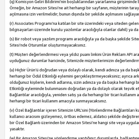
(q) Komisyon Geliri Bildirimi’nin boşluklarından yararlanma girişiminde
Örneğin, bir Amazon Sitesi’ne ait herhangi bir sayfanın, müşterinin tara
açılmasına izin verilmelidir; bunun dışında bir şekilde açılmasını sağlay
(r) Associates Programı’na katılan bir site üzerindeki veya siteden gele
bilgisayarları üzerinde kurulu yazılımlar aracılığıyla olanlar dahil) ya 
(s) Bir robot veya yazılım programı aracılığıyla ya da başka şekilde 
Sitesi’nde Oturumlar oluşturmayacaksınız.
(t) Müşteri değerlendirmesi veya yıldız puanı linkini Ürün Reklam API aracı
uyduğunuz durumlar haricinde, Sitenizde müşterilerimizin değerlendirme
(u) Hiçbir Ürün’ü doğrudan veya dolaylı olarak, kendi adınıza ya da başk
herhangi bir Ödül Etkinliği eylemini gerçekleştirmeyeceksiniz; ayrıca arkada
olduğunuz kişilerin, kendi adlarına, sizin adınıza ya da başka herhangi b
Etkinliği eyleminde bulunmasını doğrudan ya da dolaylı olarak teşvik 
Bağlantılar aracılığıyla, yeniden satış ya da herhangi bir ticari kullanı
herhangi bir ticari kullanım amacıyla sunmayacaksınız.
(v) Özel Bağlantılar içeren Sitenizin URL’sini (Yönlendirme Bağlantıları 
kullanıcı aracısını gizleyemez, örtbas edemez, aldatıcı şekilde değişti
bir Özel Bağlantı üzerinden bir Amazon Sitesi’ne hangi site veya uygula
yasaktır.
(w) Bir Amazon Sitesi’ne yönlendirme yaptığınız durumlarda, bağlantının