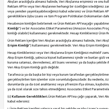
Akışları aracılığıyla almanız halinde, Veri Akışlarına erişiminiz ve onu k
Reklam API’ın veya Veri Akışlarının herhangi bir özelliğini istediğimiz
veya yeniden yayımlayabileceğimizi kabul edersiniz ve Ürün Reklam API’a v
gerekliliklere (işbu Lisans ve tüm Program Politikaları Dokümanları da
Hesabınızın kimliğini belirlemek ve Ürün Reklam API’ınaçağrı yapabilmek i
Kimliği
”) ve bir Associates Etiket Parametresi (Amazon Associates Prog
kimliği olabilir) kullanmanız gerekmektedir. Hesap Kimliklerinizi Ürün R
Ürün Reklam İçeriğini Veri Akışları aracılığıyla almanız halinde, Veri Akış
Erişim Kimliği
”) kullanmanız gerekmektedir. Veri Akışı Erişim Kimliğiniz
Hesap Kimliklerinizi veya Veri Akışlarına Erişim Kimliğinizi muhtelif zama
Akışı Erişim Kimliği, yalnızca kişisel kullanımınız içindir ve bunları giz
kuruma satamaz, devredemez, alt lisans veremez ya da başka şekilde ifşa
Veri Akışı Erişim Kimliği gizli değildir.
Tarafınızca ya da başka bir kişi veya kurum tarafından gerçekleştirilmes
gerçekleştirilen tüm işlemler sizin sorumluluğunuzdadır. Bu nedenle, öze
durumlarda ya da özel anahtarınız veya şifrenizin ifşa olması, kaybolmas
ya da özel olarak size tahsis etmediğimiz Associates Etiket Parametreleri
(c)
Kullanım Gereklilikleri.
Ürün Reklam API’ına çağrı yaparak, Veri Akı
kabul edersiniz:
i. Ürün Reklam İçeriğini yalnızca yasal bir şekilde ve işbu Lisans’a uygun