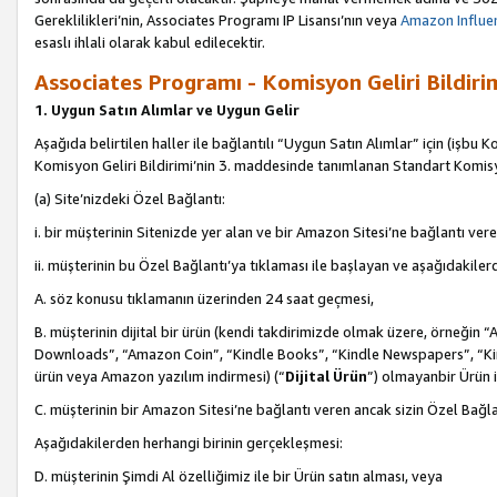
Gereklilikleri’nin, Associates Programı IP Lisansı’nın veya
Amazon Influen
esaslı ihlali olarak kabul edilecektir.
Associates Programı - Komisyon Geliri Bildiri
1. Uygun Satın Alımlar ve Uygun Gelir
Aşağıda belirtilen haller ile bağlantılı “Uygun Satın Alımlar” için (işbu K
Komisyon Geliri Bildirimi’nin 3. maddesinde tanımlanan Standart Komis
(a) Site’nizdeki Özel Bağlantı:
i. bir müşterinin Sitenizde yer alan ve bir Amazon Sitesi’ne bağlantı ver
ii. müşterinin bu Özel Bağlantı’ya tıklaması ile başlayan ve aşağıdakile
A. söz konusu tıklamanın üzerinden 24 saat geçmesi,
B. müşterinin dijital bir ürün (kendi takdirimizde olmak üzere, örneğ
Downloads”, “Amazon Coin”, “Kindle Books”, “Kindle Newspapers”, “Kind
ürün veya Amazon yazılım indirmesi) (“
Dijital Ürün
”) olmayanbir Ürün i
C. müşterinin bir Amazon Sitesi’ne bağlantı veren ancak sizin Özel Bağla
Aşağıdakilerden herhangi birinin gerçekleşmesi:
D. müşterinin Şimdi Al özelliğimiz ile bir Ürün satın alması, veya