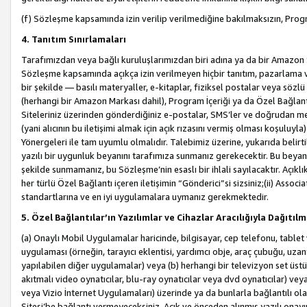
(f) Sözleşme kapsamında izin verilip verilmediğine bakılmaksızın, Progr
4. Tanıtım Sınırlamaları
Tarafımızdan veya bağlı kuruluşlarımızdan biri adına ya da bir Amazon 
Sözleşme kapsamında açıkça izin verilmeyen hiçbir tanıtım, pazarlama v
bir şekilde — basılı materyaller, e-kitaplar, fiziksel postalar veya söz
(herhangi bir Amazon Markası dahil), Program İçeriği ya da Özel Bağlant
Siteleriniz üzerinden gönderdiğiniz e-postalar, SMS’ler ve doğrudan mesaj
(yani alıcının bu iletişimi almak için açık rızasını vermiş olması koşul
Yönergeleri ile tam uyumlu olmalıdır. Talebimiz üzerine, yukarıda belir
yazılı bir uygunluk beyanını tarafımıza sunmanız gerekecektir. Bu beyanı
şekilde sunmamanız, bu Sözleşme’nin esaslı bir ihlali sayılacaktır. Açık
her türlü Özel Bağlantı içeren iletişimin “Gönderici”si sizsiniz;(ii) Asso
standartlarına ve en iyi uygulamalara uymanız gerekmektedir.
5. Özel Bağlantılar’ın Yazılımlar ve Cihazlar Aracılığıyla Dağıtılm
(a) Onaylı Mobil Uygulamalar haricinde, bilgisayar, cep telefonu, tablet 
uygulaması (örneğin, tarayıcı eklentisi, yardımcı obje, araç çubuğu, uzan
yapılabilen diğer uygulamalar) veya (b) herhangi bir televizyon set üstü k
akıtmalı video oynatıcılar, blu-ray oynatıcılar veya dvd oynatıcılar) ve
veya Vizio İnternet Uygulamaları) üzerinde ya da bunlarla bağlantılı o
Sitesi’be bağlantı vermeyeceksiniz. Açık ve önceden alınmış yazılı onay