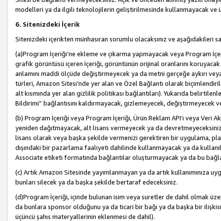
modelleri ya da ilgili teknolojilerin geliştirilmesinde kullanmayacak ve 
6. Sitenizdeki İçerik
Sitenizdeki içerikten münhasıran sorumlu olacaksınız ve aşağıdakileri s
(a)Program İçeriği’ne ekleme ve çıkarma yapmayacak veya Program İçeriği
grafik görüntüsü içeren İçeriği, görüntünün orijinal oranlarını koruyacak
anlamını maddi ölçüde değiştirmeyecek ya da metni gerçeğe aykırı veya y
türleri, Amazon Sitesi’nde yer alan ve Özel Bağlantı olarak biçimlendiril
alt kısmında yer alan gizlilik politikası bağlantıları). Yukarıda belirtilenl
Bildirimi” bağlantısını kaldırmayacak, gizlemeyecek, değiştirmeyecek
(b) Program İçeriği veya Program İçeriği, Ürün Reklam API’ı veya Veri 
yeniden dağıtmayacak, alt lisans vermeyecek ya da devretmeyeceksiniz. Ö
lisans olarak veya başka şekilde vermenizi gerektiren bir uygulama, plat
dışındaki bir pazarlama faaliyeti dahilinde kullanmayacak ya da kullanı
Associate etiketi formatında bağlantılar oluşturmayacak ya da bu bağla
(c) Artık Amazon Sitesinde yayımlanmayan ya da artık kullanımınıza uygu
bunları silecek ya da başka şekilde bertaraf edeceksiniz.
(d)Program İçeriği, içinde bulunan isim veya suretler de dahil olmak üzer
da bunlara sponsor olduğunu ya da ticari bir bağı ya da başka bir ilişki
üçüncü şahıs materyallerinin eklenmesi de dahil).