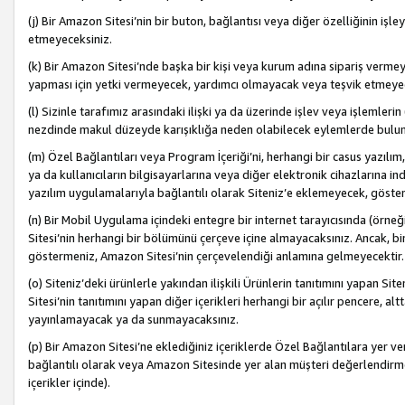
(j) Bir Amazon Sitesi’nin bir buton, bağlantısı veya diğer özelliğinin 
etmeyeceksiniz.
(k) Bir Amazon Sitesi’nde başka bir kişi veya kurum adına sipariş verm
yapması için yetki vermeyecek, yardımcı olmayacak veya teşvik etmeyec
(l) Sizinle tarafımız arasındaki ilişki ya da üzerinde işlev veya işlemler
nezdinde makul düzeyde karışıklığa neden olabilecek eylemlerde bulu
(m) Özel Bağlantıları veya Program İçeriği’ni, herhangi bir casus yazılım,
ya da kullanıcıların bilgisayarlarına veya diğer elektronik cihazlarına 
yazılım uygulamalarıyla bağlantılı olarak Siteniz’e eklemeyecek, göst
(n) Bir Mobil Uygulama içindeki entegre bir internet tarayıcısında (örn
Sitesi’nin herhangi bir bölümünü çerçeve içine almayacaksınız. Ancak, bi
göstermeniz, Amazon Sitesi’nin çerçevelendiği anlamına gelmeyecektir.
(o) Siteniz’deki ürünlerle yakından ilişkili Ürünlerin tanıtımını yapan Si
Sitesi’nin tanıtımını yapan diğer içerikleri herhangi bir açılır pencere, a
yayınlamayacak ya da sunmayacaksınız.
(p) Bir Amazon Sitesi’ne eklediğiniz içeriklerde Özel Bağlantılara yer v
bağlantılı olarak veya Amazon Sitesinde yer alan müşteri değerlendirmele
içerikler içinde).