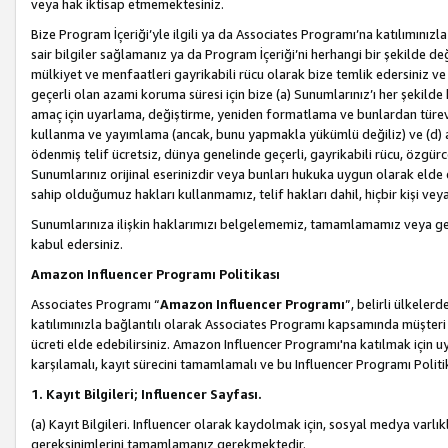
veya hak iktisap etmemektesiniz.
Bize Program İçeriği’yle ilgili ya da Associates Programı’na katılımınızla 
sair bilgiler sağlamanız ya da Program İçeriği’ni herhangi bir şekilde değ
mülkiyet ve menfaatleri gayrikabili rücu olarak bize temlik edersiniz v
geçerli olan azami koruma süresi için bize (a) Sunumlarınız’ı her şekild
amaç için uyarlama, değiştirme, yeniden formatlama ve bunlardan türev e
kullanma ve yayımlama (ancak, bunu yapmakla yükümlü değiliz) ve (d) aşağ
ödenmiş telif ücretsiz, dünya genelinde geçerli, gayrikabili rücu, özgürce 
Sunumlarınız orijinal eserinizdir veya bunları hukuka uygun olarak elde et
sahip olduğumuz hakları kullanmamız, telif hakları dahil, hiçbir kişi vey
Sunumlarınıza ilişkin haklarımızı belgelememiz, tamamlamamız veya geç
kabul edersiniz.
Amazon Influencer Programı Politikası
Associates Programı “
Amazon Influencer Programı
”, belirli ülkele
katılımınızla bağlantılı olarak Associates Programı kapsamında müşteri 
ücreti elde edebilirsiniz. Amazon Influencer Programı'na katılmak için u
karşılamalı, kayıt sürecini tamamlamalı ve bu Influencer Programı Politi
1. Kayıt Bilgileri; Influencer Sayfası.
(a) Kayıt Bilgileri. Influencer olarak kaydolmak için, sosyal medya varlık
gereksinimlerini tamamlamanız gerekmektedir.