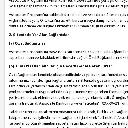
Associates Programı’na Amerika Birleşik Devletleri’nde yerleşik olmayan b
Sözleşme kapsamındaki tüm hizmetleri Amerika Birleşik Devletleri dışınd
Associates Programı'na katılmak ücretsizdir ve Associates Sitesinde, iş
Hiçbir işletmeye İş Ortakları’na ücretli kurulum veya danışmanlık hizme
dahi size ödeme karşılığında hizmetler sunmaya çalışırsa dikkatli olun.
2. Sitenizde Yer Alan Bağlantılar
(a) Özel Bağlantılar
Associates Programı’na başvurduktan sonra Siteniz’de Özel Bağlantılara y
raporlanmasını ve tahakkuk ettirilmesini sağlar. Özel Bağlantıların size
(b) Tüm Özel Bağlantılar için Geçerli Genel Gereklilikler
Özel Bağlantıları kendiniz oluşturabilirsiniz veya bizim tarafımızdan size
bildirmemiz halinde, ilgili bağlantı türlerini Sitenizde göstermeyi durdu
tarzından ve yerleşiminden ve (sizin tarafınızdan oluşturulan veya bizi
yönlendirmelerini uygun şekilde takip etmemiz için gereken formatı içer
yer işareti olarak eklemeye teşvik etmemeniz gerekmektedir. Örneğin, 
parametre olarak Associate Kimliğinizi veya “etiketini” (XXXXX-21 for
Talebiniz üzerine ancak bizim onayımıza tabi olarak, farklı Özel Bağlantı
takip etmenizi ve iyileştirmenizi sağlamak için size ek “alt etiket” Assoc
ile bağlantılı olarak sunulan raporlamaları hiçbir surette Sitenizin belirli 