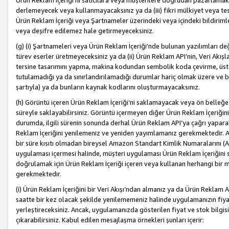
Ürün Reklam İçeriği’ni satıcılara veya müşterilere doğrudan pazarlamak, 
derlemeyecek veya kullanmayacaksınız ya da (iii) fikri mülkiyet veya tesci
Ürün Reklam İçeriği veya Şartnameler üzerindeki veya içindeki bildiri
veya deşifre edilemez hale getirmeyeceksiniz.
(g) (i) Şartnameleri veya Ürün Reklam İçeriği’nde bulunan yazılımları d
türev eserler üretmeyeceksiniz ya da (ii) Ürün Reklam API’nin, Veri Akışla
tersine tasarımını yapma, makina kodundan sembolik koda çevirme, üst
tutulamadığı ya da sınırlandırılamadığı durumlar hariç olmak üzere ve b
şartıyla) ya da bunların kaynak kodlarını oluşturmayacaksınız.
(h) Görüntü içeren Ürün Reklam İçeriği’ni saklamayacak veya ön belleğe 
süreyle saklayabilirsiniz. Görüntü içermeyen diğer Ürün Reklam İçeriğin
durumda, ilgili sürenin sonunda derhal Ürün Reklam API’ya çağrı yaparak
Reklam İçeriğini yenilemeniz ve yeniden yayımlamanız gerekmektedir. Ak
bir süre kısıtı olmadan bireysel Amazon Standart Kimlik Numaralarını (AS
uygulaması içermesi halinde, müşteri uygulaması Ürün Reklam İçeriğin
doğrulamak için Ürün Reklam İçeriği içeren veya kullanan herhangi bir m
gerekmektedir.
(i) Ürün Reklam İçeriğini bir Veri Akışı’ndan almanız ya da Ürün Reklam
saatte bir kez olacak şekilde yenilememeniz halinde uygulamanızın fiya
yerleştireceksiniz. Ancak, uygulamanızda gösterilen fiyat ve stok bilgis
çıkarabilirsiniz. Kabul edilen mesajlaşma örnekleri şunları içerir: