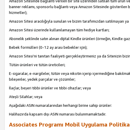
Amazon Sitesinde bağlantı verilen bir site üzerinden satılan tüm ürün ve
banner reklamı, sponsorlu bağlantı veya Amazon Sitesinde gösterilen başk
hizmetler);
Amazon Sitesi aracılığıyla sunulan ve bizim tarafımızdan satılmayan ya
Amazon Sitesi üzerinde kullanılamayan tüm hediye kartları;
Abonelik şeklinde satın alınan dijital Kindle ürünleri (örneğin, Kindle gaz
Bebek formülleri (0-12 ay arası bebekler için);
Amazon Sitesi’ni tanıtan faaliyeti gerçekleştirmeniz ya da Sitenizin bizi
Tütün ürünleri ve tütün üreticileri;
E-sigaralar, e-nargileler, tütün veya nikotin içerip içermediğine bakılmaks
bileşenler, yedek parçalar ve çözümler;
İlaçlar, beşeri tıbbi ürünler ve tıbbi cihazlar; veya
Ateşli Silahlar; veya
Aşağıdaki ASIN numaralarından herhangi birine sahip ürünler:
Halihazırda kapsam dışı ASIN numarası bulunmamaktadır.
Associates Programı Mobil Uygulama Politika