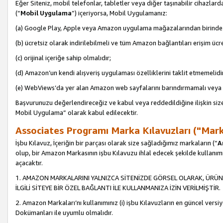
Eğer Siteniz, mobil telefonlar, tabletler veya diğer taşınabilir cihazlar
(“
Mobil Uygulama
”) içeriyorsa, Mobil Uygulamanız:
(a) Google Play, Apple veya Amazon uygulama mağazalarından birinde 
(b) ücretsiz olarak indirilebilmeli ve tüm Amazon bağlantıları erişim ücre
(c) orijinal içeriğe sahip olmalıdır;
(d) Amazon’un kendi alışveriş uygulaması özelliklerini taklit etmemelidi
(e) WebViews’da yer alan Amazon web sayfalarını barındırmamalı veya
Başvurunuzu değerlendireceğiz ve kabul veya reddedildiğine ilişkin si
Mobil Uygulama” olarak kabul edilecektir.
Associates Programı Marka Kılavuzları ("Mark
İşbu Kılavuz, İçeriğin bir parçası olarak size sağladığımız markaların (“
A
olup, bir Amazon Markasının işbu Kılavuzu ihlal edecek şekilde kullanım
açacaktır.
1. AMAZON MARKALARINI YALNIZCA SİTENİZDE GÖRSEL OLARAK, ÜRÜN
İLGİLİ SİTEYE BİR ÖZEL BAĞLANTI İLE KULLANMANIZA İZİN VERİLMİŞTİR.
2. Amazon Markaları’nı kullanımınız (i) işbu Kılavuzların en güncel versiy
Dokümanları ile uyumlu olmalıdır.