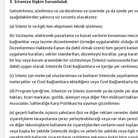
3. Sitenize İlişkin Sorumluluk
Geliştirilmesi, işletilmesi ve sürdürülmesi ve üzerinde ya da içinde yer ve
aşağıdakilerden yalnızca siz sorumlu olacaksınız:
(a) Siteniz’in ve ilgili tüm ekipmanın teknik işletmesi;
(b) Sözleşme, elektronik pazarlama ve kişisel verilerin korunması mevzua
bağlantılar veya tazmin düzenlemeleri (örneğin uygulanabilir olduğu ölç
Düzenlenmesi Hakkında Kanun da dahil olmak üzere) tüm geçerli kanunlar, y
uygulama kuralları, sektör standartları, düzenleyici kurallar, yargı kararl
bir kişi veya kurum arasındaki bir sözleşmeye (Sitenizi sunucusunda barı
dahil) uygun olarak Sitenizde Özel Bağlantılara ve İçeriğe yer verilmesi;
(c) Siteniz için materyal oluşturulması ve bunların Sitenizde yayınlanmas
materyaller ve Özel Bağlantılara eklediğiniz veya Özel Bağlantılarla ili
(d) Program İçeriği’nin, Sitenizin ve Siteniz üzerinde ya da içinde yer al
hakları, ticari markalar, gizlilik, aleniyet veya diğer fikri mülkiyet hak
Associates Sahteciliğe Karşı Politikası’na uyumun gözetilmesi
(e) geçerli hallerde, üçüncü şahısların (biz ve diğer reklam verenler dah
ziyaretçilerin tarayıcılarına çerez yerleştirebileceği veya var olan çerezler
ve diğer teknolojilerin kullanımı ile ziyaretçilerden verilerin nasıl toplandı
veya başka bir şekilde Sitenizde doğru ve yeterli bir şekilde veya ilgili 
gerektirdiği hallerde ziyaretçilerin reddetme imkanına ilişkin bilgi sunul