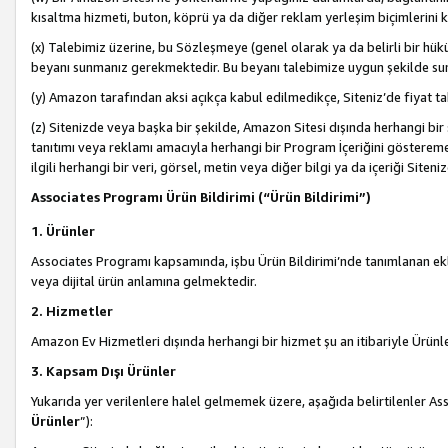
kısaltma hizmeti, buton, köprü ya da diğer reklam yerleşim biçimlerini 
(x) Talebimiz üzerine, bu Sözleşmeye (genel olarak ya da belirli bir hük
beyanı sunmanız gerekmektedir. Bu beyanı talebimize uygun şekilde sunma
(y) Amazon tarafından aksi açıkça kabul edilmedikçe, Siteniz’de fiyat tak
(z) Sitenizde veya başka bir şekilde, Amazon Sitesi dışında herhangi bi
tanıtımı veya reklamı amacıyla herhangi bir Program İçeriğini gösterem
ilgili herhangi bir veri, görsel, metin veya diğer bilgi ya da içeriği Si
Associates Programı Ürün Bildirimi (“Ürün Bildirimi”)
1. Ürünler
Associates Programı kapsamında, işbu Ürün Bildirimi’nde tanımlanan ekle
veya dijital ürün anlamına gelmektedir.
2. Hizmetler
Amazon Ev Hizmetleri dışında herhangi bir hizmet şu an itibariyle Ürünl
3. Kapsam Dışı Ürünler
Yukarıda yer verilenlere halel gelmemek üzere, aşağıda belirtilenler Ass
Ürünler
”):