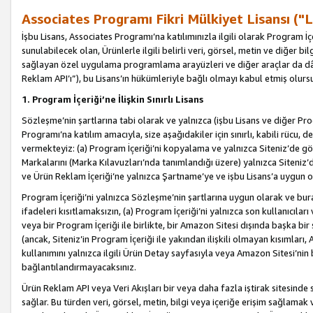
Associates Programı Fikri Mülkiyet Lisansı ("L
İşbu Lisans, Associates Programı’na katılımınızla ilgili olarak Program İ
sunulabilecek olan, Ürünlerle ilgili belirli veri, görsel, metin ve diğer bilg
sağlayan özel uygulama programlama arayüzleri ve diğer araçlar da dâh
Reklam API’ı”), bu Lisans’ın hükümleriyle bağlı olmayı kabul etmiş olurs
1. Program İçeriği’ne İlişkin Sınırlı Lisans
Sözleşme’nin şartlarına tabi olarak ve yalnızca (işbu Lisans ve diğer Pr
Programı’na katılım amacıyla, size aşağıdakiler için sınırlı, kabili rücu, 
vermekteyiz: (a) Program İçeriği’ni kopyalama ve yalnızca Siteniz’de gö
Markalarını (Marka Kılavuzları’nda tanımlandığı üzere) yalnızca Siteniz’
ve Ürün Reklam İçeriği’ne yalnızca Şartname’ye ve işbu Lisans’a uygun 
Program İçeriği’ni yalnızca Sözleşme’nin şartlarına uygun olarak ve bura
ifadeleri kısıtlamaksızın, (a) Program İçeriği’ni yalnızca son kullanıcılar
veya bir Program İçeriği ile birlikte, bir Amazon Sitesi dışında başka bi
(ancak, Siteniz’in Program İçeriği ile yakından ilişkili olmayan kısımları,
kullanımını yalnızca ilgili Ürün Detay sayfasıyla veya Amazon Sitesi’nin 
bağlantılandırmayacaksınız.
Ürün Reklam API veya Veri Akışları bir veya daha fazla iştirak sitesinde s
sağlar. Bu türden veri, görsel, metin, bilgi veya içeriğe erişim sağlama