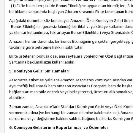
(1) Ek’te belirtilen şekilde Bonus Etkinliğine uygun olan bir müşteri, S
bu tıklama sonucunda başlayan Oturum sırasında Ek’te tanımlanan bon
Aşağıdaki durumlar söz konusuysa Amazon, Özel Komisyon Geliri öde
Bonus Etkinliğinin geçersiz kılındığı bir ihlal veya kötüye kullanım dur
yazılımlar kullanılması, tekrarlayan Bonus Etkinlikleri veya Sitenizdek
Amazon, her bir durumda, bir Bonus Etkinliğinin gerçekten gerçekleşip 
takdirine göre belirleme hakkını saklı tutar.
Ek’te listelenen bonusa özel ana sayfalara yönlendiren Özel Bağlantılar, 
Şartlarına bakılmaksızın kullanılabilir.
5. Komisyon Geliri Sınırlamaları
Associates etiketleri yalnızca Amazon Associates komisyonlarından yarar
aynı trafiği kullanarak hem Amazon Associates Programı hem de başka b
bağlantıları manipüle ederek veya birleştirerek), ücretleri alıkoymak 
alabiliriz.
Zaman zaman, Associate’larınStandart Komisyon Geliri veya Özel Komisy
vermemek adına (ve herhangi bir zaman dilimine bakılmaksızın), Amazon
durdurma veya değiştirme hakkını saklı tuttuğunu belirtiriz. Komisyon Gel
6. Komisyon Gelirlerinin Raporlanması ve Ödemeler