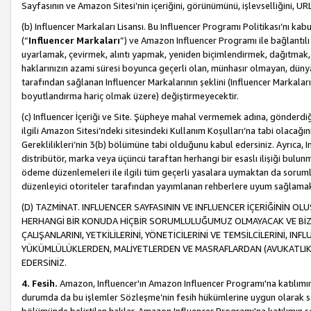
Sayfasının ve Amazon Sitesi’nin içeriğini, görünümünü, işlevselliğini, URL'
(b) Influencer Markaları Lisansı. Bu Influencer Programı Politikası’nı kab
(“
Influencer Markaları
”) ve Amazon Influencer Programı ile bağlantı
uyarlamak, çevirmek, alıntı yapmak, yeniden biçimlendirmek, dağıtmak, il
haklarınızın azami süresi boyunca geçerli olan, münhasır olmayan, dünya
tarafından sağlanan Influencer Markalarının şeklini (Influencer Markal
boyutlandırma hariç olmak üzere) değiştirmeyecektir.
(c) Influencer İçeriği ve Site. Şüpheye mahal vermemek adına, gönderdiğin
ilgili Amazon Sitesi’ndeki sitesindeki Kullanım Koşulları’na tabi olacağı
Gereklilikleri’nin 3(b) bölümüne tabi olduğunu kabul edersiniz. Ayrıca, Inf
distribütör, marka veya üçüncü taraftan herhangi bir esaslı ilişiği bul
ödeme düzenlemeleri ile ilgili tüm geçerli yasalara uymaktan da soruml
düzenleyici otoriteler tarafından yayımlanan rehberlere uyum sağlama
(D) TAZMİNAT. INFLUENCER SAYFASININ VE INFLUENCER İÇERİĞİNİN OL
HERHANGİ BİR KONUDA HİÇBİR SORUMLULUĞUMUZ OLMAYACAK VE BİZİ, B
ÇALIŞANLARINI, YETKİLİLERİNİ, YÖNETİCİLERİNİ VE TEMSİLCİLERİNİ, IN
YÜKÜMLÜLÜKLERDEN, MALİYETLERDEN VE MASRAFLARDAN (AVUKATLIK 
EDERSİNİZ.
4. Fesih.
Amazon, Influencer'ın Amazon Influencer Programı'na katılımını a
durumda da bu işlemler Sözleşme’nin fesih hükümlerine uygun olarak sağl