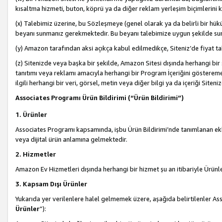
kısaltma hizmeti, buton, köprü ya da diğer reklam yerleşim biçimlerini 
(x) Talebimiz üzerine, bu Sözleşmeye (genel olarak ya da belirli bir hük
beyanı sunmanız gerekmektedir. Bu beyanı talebimize uygun şekilde sunma
(y) Amazon tarafından aksi açıkça kabul edilmedikçe, Siteniz’de fiyat tak
(z) Sitenizde veya başka bir şekilde, Amazon Sitesi dışında herhangi bi
tanıtımı veya reklamı amacıyla herhangi bir Program İçeriğini gösterem
ilgili herhangi bir veri, görsel, metin veya diğer bilgi ya da içeriği Si
Associates Programı Ürün Bildirimi (“Ürün Bildirimi”)
1. Ürünler
Associates Programı kapsamında, işbu Ürün Bildirimi’nde tanımlanan ekle
veya dijital ürün anlamına gelmektedir.
2. Hizmetler
Amazon Ev Hizmetleri dışında herhangi bir hizmet şu an itibariyle Ürünl
3. Kapsam Dışı Ürünler
Yukarıda yer verilenlere halel gelmemek üzere, aşağıda belirtilenler Ass
Ürünler
”):