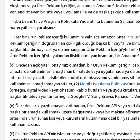
Akışlarını veya Ürün Reklam İçeriğini, ana amacı Amazon Sitesi’nin rek
yönlendirmeyen bir site veya uygulama ile ya da başka şekilde kullanm
ii. İşbu Lisans’ta ve Program Politikaları’nda atıfta bulunulan Şartnamel
materyallere uyacaksınız.
iii. Her bir Ürün Reklam İçeriği kullanımını yalnızca Amazon Sitesi’nin ilg
Reklam İçeriğinin doğrudan en çok ilgili olduğu başka bir sayfa) ve bir Ü
bağlantılandırmayacak ya da herhangi bir Ürün Reklam İçeriği’yle birli
Ürün Reklam İçeriği’yle yakından ilişkili olmayan kısımları, bir Amazon Sit
(d) Önceden açık yazılı onayımız olmadan, bir Ürün Reklam İçeriğini cep 
cihazlarda kullanılması amaçlanan bir sitede veya uygulamada ya da bunl
internet tarayıcısı ile erişilebilen mobil optimizasyonu yapılmamış sitel
kullanılması amaçlanmayan siteler, (2)
Mobil Uygulama Politikası
’nda t
(örneğin, dijital video kayıt cihazları, kablo kutuları veya uydu kutuları,
bağlantılı televizyonlar (örneğin, GoogleTV, Sony Bravia, Panasonic Vier
(e) Önceden açık yazılı onayımız olmadan, Ürün Reklam API veya Veri Ak
başka bir amaçla kullanmak üzere değiştirmek veya bir makine öğrenim
Sitesi’nde ürün sunan kişi veya kurumların kullanımına özel bir yazılım
kullanamazsınız.
(f) (i) Ürün Reklam API’nin işlevlerine veya doğru şekilde işleyişine h