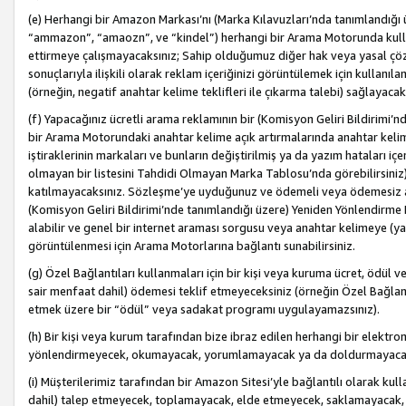
(e) Herhangi bir Amazon Markası’nı (Marka Kılavuzları’nda tanımlandığı ü
“ammazon”, “amaozn”, ve “kindel”) herhangi bir Arama Motorunda kulla
ettirmeye çalışmayacaksınız; Sahip olduğumuz diğer hak veya yasal çöz
sonuçlarıyla ilişkili olarak reklam içeriğinizi görüntülemek için kullanıl
(örneğin, negatif anahtar kelime teklifleri ile çıkarma talebi) sağlayaca
(f) Yapacağınız ücretli arama reklamının bir (Komisyon Geliri Bildirimi’
bir Arama Motorundaki anahtar kelime açık artırmalarında anahtar kelim
iştiraklerinin markaları ve bunların değiştirilmiş ya da yazım hataları iç
olmayan bir listesini Tahdidi Olmayan Marka Tablosu’nda görebilirsiniz)
katılmayacaksınız. Sözleşme’ye uyduğunuz ve ödemeli veya ödemesiz ara
(Komisyon Geliri Bildirimi’nde tanımlandığı üzere) Yeniden Yönlendirme 
alabilir ve genel bir internet araması sorgusu veya anahtar kelimeye (y
görüntülenmesi için Arama Motorlarına bağlantı sunabilirsiniz.
(g) Özel Bağlantıları kullanmaları için bir kişi veya kuruma ücret, ödül 
sair menfaat dahil) ödemesi teklif etmeyeceksiniz (örneğin Özel Bağlantıl
etmek üzere bir “ödül” veya sadakat programı uygulayamazsınız).
(h) Bir kişi veya kurum tarafından bize ibraz edilen herhangi bir elekt
yönlendirmeyecek, okumayacak, yorumlamayacak ya da doldurmayacak
(i) Müşterilerimiz tarafından bir Amazon Sitesi’yle bağlantılı olarak kulla
dahil) talep etmeyecek, toplamayacak, elde etmeyecek, saklamayacak,