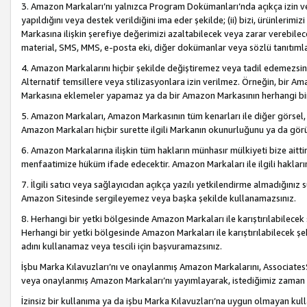
3. Amazon Markaları’nı yalnızca Program Dokümanları’nda açıkça izin ver
yapıldığını veya destek verildiğini ima eder şekilde; (ii) bizi, ürünlerim
Markasına ilişkin şerefiye değerimizi azaltabilecek veya zarar verebilec
material, SMS, MMS, e-posta eki, diğer dokümanlar veya sözlü tanıtıml
4. Amazon Markalarını hiçbir şekilde değiştiremez veya tadil edemezsin
Alternatif temsillere veya stilizasyonlara izin verilmez. Örneğin, bir A
Markasına eklemeler yapamaz ya da bir Amazon Markasının herhangi bir
5. Amazon Markaları, Amazon Markasının tüm kenarları ile diğer görsel, 
Amazon Markaları hiçbir surette ilgili Markanın okunurluğunu ya da görü
6. Amazon Markalarına ilişkin tüm hakların münhasır mülkiyeti bize aitt
menfaatimize hüküm ifade edecektir. Amazon Markaları ile ilgili hakları
7. İlgili satıcı veya sağlayıcıdan açıkça yazılı yetkilendirme almadığınız s
Amazon Sitesinde sergileyemez veya başka şekilde kullanamazsınız.
8. Herhangi bir yetki bölgesinde Amazon Markaları ile karıştırılabilecek
Herhangi bir yetki bölgesinde Amazon Markaları ile karıştırılabilecek şek
adını kullanamaz veya tescili için başvuramazsınız.
İşbu Marka Kılavuzları’nı ve onaylanmış Amazon Markalarını, AssociatesSi
veya onaylanmış Amazon Markaları’nı yayımlayarak, istediğimiz zaman v
İzinsiz bir kullanıma ya da işbu Marka Kılavuzları’na uygun olmayan kul