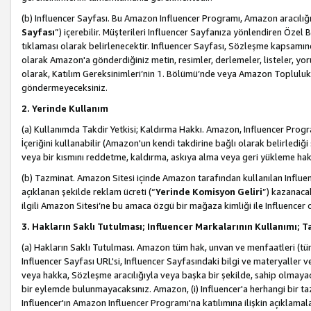
(b) Influencer Sayfası. Bu Amazon Influencer Programı, Amazon aracılığı
Sayfası
”) içerebilir. Müşterileri Influencer Sayfanıza yönlendiren Özel B
tıklaması olarak belirlenecektir. Influencer Sayfası, Sözleşme kapsamınd
olarak Amazon'a gönderdiğiniz metin, resimler, derlemeler, listeler, yorum
olarak, Katılım Gereksinimleri’nin 1. Bölümü’nde veya Amazon Topluluk Ku
göndermeyeceksiniz.
2. Yerinde Kullanım
(a) Kullanımda Takdir Yetkisi; Kaldırma Hakkı. Amazon, Influencer Progra
İçeriğini kullanabilir (Amazon'un kendi takdirine bağlı olarak belirledi
veya bir kısmını reddetme, kaldırma, askıya alma veya geri yükleme hakkı
(b) Tazminat. Amazon Sitesi içinde Amazon tarafından kullanılan Influencer
açıklanan şekilde reklam ücreti (“
Yerinde Komisyon Geliri
”) kazanaca
ilgili Amazon Sitesi’ne bu amaca özgü bir mağaza kimliği ile Influencer 
3. Hakların Saklı Tutulması; Influencer Markalarının Kullanımı;
(a) Hakların Saklı Tutulması. Amazon tüm hak, unvan ve menfaatleri (tüm 
Influencer Sayfası URL'si, Influencer Sayfasındaki bilgi ve materyaller
veya hakka, Sözleşme aracılığıyla veya başka bir şekilde, sahip olmayac
bir eylemde bulunmayacaksınız. Amazon, (i) Influencer'a herhangi bir t
Influencer'ın Amazon Influencer Programı'na katılımına ilişkin açıklamal