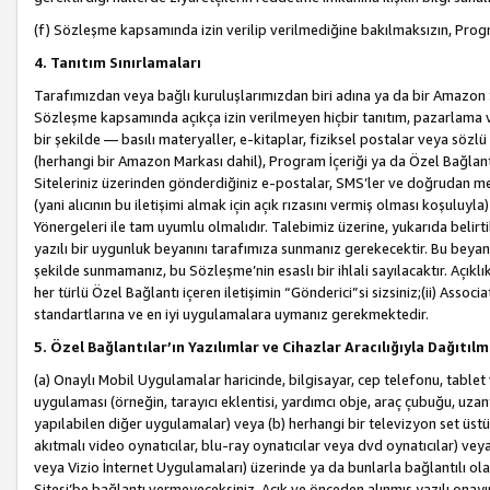
(f) Sözleşme kapsamında izin verilip verilmediğine bakılmaksızın, Progr
4. Tanıtım Sınırlamaları
Tarafımızdan veya bağlı kuruluşlarımızdan biri adına ya da bir Amazon 
Sözleşme kapsamında açıkça izin verilmeyen hiçbir tanıtım, pazarlama v
bir şekilde — basılı materyaller, e-kitaplar, fiziksel postalar veya söz
(herhangi bir Amazon Markası dahil), Program İçeriği ya da Özel Bağlant
Siteleriniz üzerinden gönderdiğiniz e-postalar, SMS’ler ve doğrudan mesaj
(yani alıcının bu iletişimi almak için açık rızasını vermiş olması koşul
Yönergeleri ile tam uyumlu olmalıdır. Talebimiz üzerine, yukarıda belir
yazılı bir uygunluk beyanını tarafımıza sunmanız gerekecektir. Bu beyanı
şekilde sunmamanız, bu Sözleşme’nin esaslı bir ihlali sayılacaktır. Açık
her türlü Özel Bağlantı içeren iletişimin “Gönderici”si sizsiniz;(ii) Asso
standartlarına ve en iyi uygulamalara uymanız gerekmektedir.
5. Özel Bağlantılar’ın Yazılımlar ve Cihazlar Aracılığıyla Dağıtılm
(a) Onaylı Mobil Uygulamalar haricinde, bilgisayar, cep telefonu, tablet 
uygulaması (örneğin, tarayıcı eklentisi, yardımcı obje, araç çubuğu, uzan
yapılabilen diğer uygulamalar) veya (b) herhangi bir televizyon set üstü k
akıtmalı video oynatıcılar, blu-ray oynatıcılar veya dvd oynatıcılar) ve
veya Vizio İnternet Uygulamaları) üzerinde ya da bunlarla bağlantılı o
Sitesi’be bağlantı vermeyeceksiniz. Açık ve önceden alınmış yazılı onay