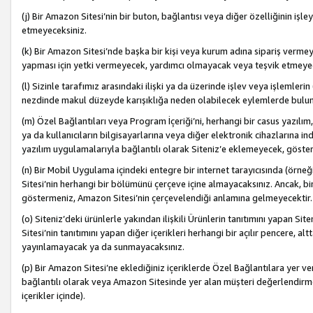
(j) Bir Amazon Sitesi’nin bir buton, bağlantısı veya diğer özelliğinin 
etmeyeceksiniz.
(k) Bir Amazon Sitesi’nde başka bir kişi veya kurum adına sipariş verm
yapması için yetki vermeyecek, yardımcı olmayacak veya teşvik etmeyec
(l) Sizinle tarafımız arasındaki ilişki ya da üzerinde işlev veya işlemler
nezdinde makul düzeyde karışıklığa neden olabilecek eylemlerde bulu
(m) Özel Bağlantıları veya Program İçeriği’ni, herhangi bir casus yazılım,
ya da kullanıcıların bilgisayarlarına veya diğer elektronik cihazlarına 
yazılım uygulamalarıyla bağlantılı olarak Siteniz’e eklemeyecek, göst
(n) Bir Mobil Uygulama içindeki entegre bir internet tarayıcısında (örn
Sitesi’nin herhangi bir bölümünü çerçeve içine almayacaksınız. Ancak, bi
göstermeniz, Amazon Sitesi’nin çerçevelendiği anlamına gelmeyecektir.
(o) Siteniz’deki ürünlerle yakından ilişkili Ürünlerin tanıtımını yapan Si
Sitesi’nin tanıtımını yapan diğer içerikleri herhangi bir açılır pencere, a
yayınlamayacak ya da sunmayacaksınız.
(p) Bir Amazon Sitesi’ne eklediğiniz içeriklerde Özel Bağlantılara yer v
bağlantılı olarak veya Amazon Sitesinde yer alan müşteri değerlendirmele
içerikler içinde).