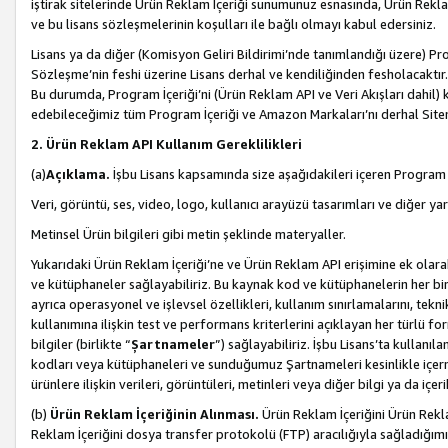
iştirak sitelerinde Ürün Reklam İçeriği sunumunuz esnasında, Ürün Reklam 
ve bu lisans sözleşmelerinin koşulları ile bağlı olmayı kabul edersiniz.
Lisans ya da diğer (Komisyon Geliri Bildirimi’nde tanımlandığı üzer
Sözleşme’nin feshi üzerine Lisans derhal ve kendiliğinden fesholacaktır.
Bu durumda, Program İçeriği’ni (Ürün Reklam API ve Veri Akışları dahil
edebileceğimiz tüm Program İçeriği ve Amazon Markaları’nı derhal Siteni
2. Ürün Reklam API Kullanım Gereklilikleri
(a)
Açıklama.
İşbu Lisans kapsamında size aşağıdakileri içeren Program İ
Veri, görüntü, ses, video, logo, kullanıcı arayüzü tasarımları ve diğer ya
Metinsel Ürün bilgileri gibi metin şeklinde materyaller.
Yukarıdaki Ürün Reklam İçeriği’ne ve Ürün Reklam API erişimine ek olar
ve kütüphaneler sağlayabiliriz. Bu kaynak kod ve kütüphanelerin her biri s
ayrıca operasyonel ve işlevsel özellikleri, kullanım sınırlamalarını, tekn
kullanımına ilişkin test ve performans kriterlerini açıklayan her türlü fo
bilgiler (birlikte “
Şartnameler
”) sağlayabiliriz. İşbu Lisans’ta kullan
kodları veya kütüphaneleri ve sunduğumuz Şartnameleri kesinlikle içerme
ürünlere ilişkin verileri, görüntüleri, metinleri veya diğer bilgi ya da içer
(b)
Ürün Reklam İçeriğinin Alınması.
Ürün Reklam İçeriğini Ürün Rekla
Reklam İçeriğini dosya transfer protokolü (FTP) aracılığıyla sağladığımız 