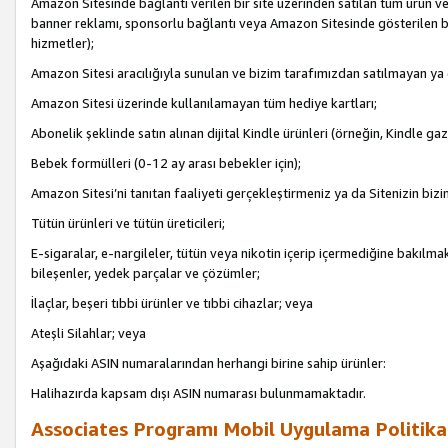
Amazon Sitesinde bağlantı verilen bir site üzerinden satılan tüm ürün ve
banner reklamı, sponsorlu bağlantı veya Amazon Sitesinde gösterilen başk
hizmetler);
Amazon Sitesi aracılığıyla sunulan ve bizim tarafımızdan satılmayan ya
Amazon Sitesi üzerinde kullanılamayan tüm hediye kartları;
Abonelik şeklinde satın alınan dijital Kindle ürünleri (örneğin, Kindle gaz
Bebek formülleri (0-12 ay arası bebekler için);
Amazon Sitesi’ni tanıtan faaliyeti gerçekleştirmeniz ya da Sitenizin bizi
Tütün ürünleri ve tütün üreticileri;
E-sigaralar, e-nargileler, tütün veya nikotin içerip içermediğine bakılmaks
bileşenler, yedek parçalar ve çözümler;
İlaçlar, beşeri tıbbi ürünler ve tıbbi cihazlar; veya
Ateşli Silahlar; veya
Aşağıdaki ASIN numaralarından herhangi birine sahip ürünler:
Halihazırda kapsam dışı ASIN numarası bulunmamaktadır.
Associates Programı Mobil Uygulama Politika