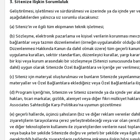
3. Sitenize İlişkin Sorumluluk
Geliştirilmesi, işletilmesi ve sürdürülmesi ve üzerinde ya da içinde yer ve
aşağıdakilerden yalnızca siz sorumlu olacaksınız:
(a) Siteniz’in ve ilgili tüm ekipmanın teknik işletmesi;
(b) Sözleşme, elektronik pazarlama ve kişisel verilerin korunması mevzua
bağlantılar veya tazmin düzenlemeleri (örneğin uygulanabilir olduğu ölç
Düzenlenmesi Hakkında Kanun da dahil olmak üzere) tüm geçerli kanunlar, y
uygulama kuralları, sektör standartları, düzenleyici kurallar, yargı kararl
bir kişi veya kurum arasındaki bir sözleşmeye (Sitenizi sunucusunda barı
dahil) uygun olarak Sitenizde Özel Bağlantılara ve İçeriğe yer verilmesi;
(c) Siteniz için materyal oluşturulması ve bunların Sitenizde yayınlanmas
materyaller ve Özel Bağlantılara eklediğiniz veya Özel Bağlantılarla ili
(d) Program İçeriği’nin, Sitenizin ve Siteniz üzerinde ya da içinde yer al
hakları, ticari markalar, gizlilik, aleniyet veya diğer fikri mülkiyet hak
Associates Sahteciliğe Karşı Politikası’na uyumun gözetilmesi
(e) geçerli hallerde, üçüncü şahısların (biz ve diğer reklam verenler dah
ziyaretçilerin tarayıcılarına çerez yerleştirebileceği veya var olan çerezler
ve diğer teknolojilerin kullanımı ile ziyaretçilerden verilerin nasıl toplandı
veya başka bir şekilde Sitenizde doğru ve yeterli bir şekilde veya ilgili 
gerektirdiği hallerde ziyaretçilerin reddetme imkanına ilişkin bilgi sunul