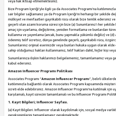
veya hak iktisap etmemektesiniz.
Bize Program İçeriği’yle ilgili ya da Associates Programı’na katılımınızla 
sair bilgiler sağlamanız ya da Program İçeriği’ni herhangi bir şekilde değ
mülkiyet ve menfaatleri gayrikabili rücu olarak bize temlik edersiniz v
geçerli olan azami koruma süresi için bize (a) Sunumlarınız’ı her şekild
amaç için uyarlama, değiştirme, yeniden formatlama ve bunlardan türev e
kullanma ve yayımlama (ancak, bunu yapmakla yükümlü değiliz) ve (d) aşağ
ödenmiş telif ücretsiz, dünya genelinde geçerli, gayrikabili rücu, özgürce 
Sunumlarınız orijinal eserinizdir veya bunları hukuka uygun olarak elde et
sahip olduğumuz hakları kullanmamız, telif hakları dahil, hiçbir kişi vey
Sunumlarınıza ilişkin haklarımızı belgelememiz, tamamlamamız veya geç
kabul edersiniz.
Amazon Influencer Programı Politikası
Associates Programı “
Amazon Influencer Programı
”, belirli ülkele
katılımınızla bağlantılı olarak Associates Programı kapsamında müşteri 
ücreti elde edebilirsiniz. Amazon Influencer Programı'na katılmak için u
karşılamalı, kayıt sürecini tamamlamalı ve bu Influencer Programı Politi
1. Kayıt Bilgileri; Influencer Sayfası.
(a) Kayıt Bilgileri. Influencer olarak kaydolmak için, sosyal medya varlık
gereksinimlerini tamamlamanız gerekmektedir.