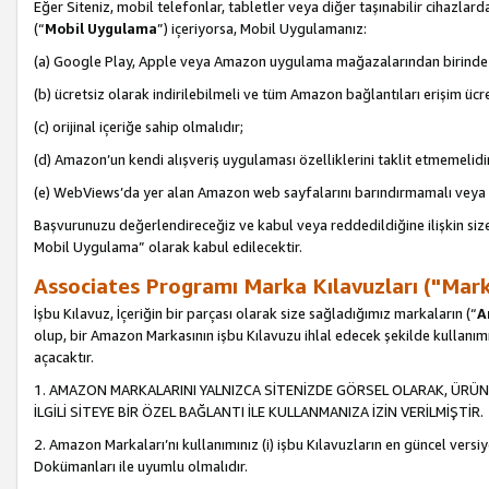
Eğer Siteniz, mobil telefonlar, tabletler veya diğer taşınabilir cihazlar
(“
Mobil Uygulama
”) içeriyorsa, Mobil Uygulamanız:
(a) Google Play, Apple veya Amazon uygulama mağazalarından birinde 
(b) ücretsiz olarak indirilebilmeli ve tüm Amazon bağlantıları erişim ücre
(c) orijinal içeriğe sahip olmalıdır;
(d) Amazon’un kendi alışveriş uygulaması özelliklerini taklit etmemelidi
(e) WebViews’da yer alan Amazon web sayfalarını barındırmamalı veya
Başvurunuzu değerlendireceğiz ve kabul veya reddedildiğine ilişkin si
Mobil Uygulama” olarak kabul edilecektir.
Associates Programı Marka Kılavuzları ("Mark
İşbu Kılavuz, İçeriğin bir parçası olarak size sağladığımız markaların (“
A
olup, bir Amazon Markasının işbu Kılavuzu ihlal edecek şekilde kullanım
açacaktır.
1. AMAZON MARKALARINI YALNIZCA SİTENİZDE GÖRSEL OLARAK, ÜRÜN
İLGİLİ SİTEYE BİR ÖZEL BAĞLANTI İLE KULLANMANIZA İZİN VERİLMİŞTİR.
2. Amazon Markaları’nı kullanımınız (i) işbu Kılavuzların en güncel versiy
Dokümanları ile uyumlu olmalıdır.