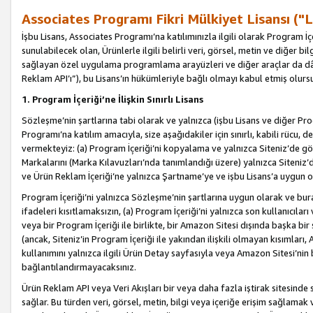
Associates Programı Fikri Mülkiyet Lisansı ("L
İşbu Lisans, Associates Programı’na katılımınızla ilgili olarak Program İ
sunulabilecek olan, Ürünlerle ilgili belirli veri, görsel, metin ve diğer bilg
sağlayan özel uygulama programlama arayüzleri ve diğer araçlar da dâh
Reklam API’ı”), bu Lisans’ın hükümleriyle bağlı olmayı kabul etmiş olurs
1. Program İçeriği’ne İlişkin Sınırlı Lisans
Sözleşme’nin şartlarına tabi olarak ve yalnızca (işbu Lisans ve diğer Pr
Programı’na katılım amacıyla, size aşağıdakiler için sınırlı, kabili rücu, 
vermekteyiz: (a) Program İçeriği’ni kopyalama ve yalnızca Siteniz’de gö
Markalarını (Marka Kılavuzları’nda tanımlandığı üzere) yalnızca Siteniz’
ve Ürün Reklam İçeriği’ne yalnızca Şartname’ye ve işbu Lisans’a uygun 
Program İçeriği’ni yalnızca Sözleşme’nin şartlarına uygun olarak ve bura
ifadeleri kısıtlamaksızın, (a) Program İçeriği’ni yalnızca son kullanıcılar
veya bir Program İçeriği ile birlikte, bir Amazon Sitesi dışında başka bi
(ancak, Siteniz’in Program İçeriği ile yakından ilişkili olmayan kısımları,
kullanımını yalnızca ilgili Ürün Detay sayfasıyla veya Amazon Sitesi’nin 
bağlantılandırmayacaksınız.
Ürün Reklam API veya Veri Akışları bir veya daha fazla iştirak sitesinde s
sağlar. Bu türden veri, görsel, metin, bilgi veya içeriğe erişim sağlama