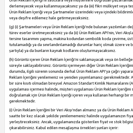
Ürün Reklam İçeriği’ni satıcılara veya müşterilere doğrudan pazarlamak, 
derlemeyecek veya kullanmayacaksınız ya da (iii) fikri mülkiyet veya tesci
Ürün Reklam İçeriği veya Şartnameler üzerindeki veya içindeki bildiri
veya deşifre edilemez hale getirmeyeceksiniz.
(g) (i) Şartnameleri veya Ürün Reklam İçeriği’nde bulunan yazılımları d
türev eserler üretmeyeceksiniz ya da (ii) Ürün Reklam API’nin, Veri Akışla
tersine tasarımını yapma, makina kodundan sembolik koda çevirme, üst
tutulamadığı ya da sınırlandırılamadığı durumlar hariç olmak üzere ve b
şartıyla) ya da bunların kaynak kodlarını oluşturmayacaksınız.
(h) Görüntü içeren Ürün Reklam İçeriği’ni saklamayacak veya ön belleğe 
süreyle saklayabilirsiniz. Görüntü içermeyen diğer Ürün Reklam İçeriğin
durumda, ilgili sürenin sonunda derhal Ürün Reklam API’ya çağrı yaparak
Reklam İçeriğini yenilemeniz ve yeniden yayımlamanız gerekmektedir. Ak
bir süre kısıtı olmadan bireysel Amazon Standart Kimlik Numaralarını (AS
uygulaması içermesi halinde, müşteri uygulaması Ürün Reklam İçeriğin
doğrulamak için Ürün Reklam İçeriği içeren veya kullanan herhangi bir m
gerekmektedir.
(i) Ürün Reklam İçeriğini bir Veri Akışı’ndan almanız ya da Ürün Reklam
saatte bir kez olacak şekilde yenilememeniz halinde uygulamanızın fiya
yerleştireceksiniz. Ancak, uygulamanızda gösterilen fiyat ve stok bilgis
çıkarabilirsiniz. Kabul edilen mesajlaşma örnekleri şunları içerir: