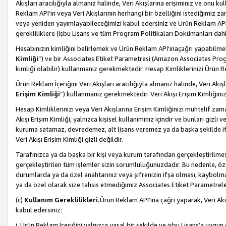
Akışları aracılığıyla almanız halinde, Veri Akışlarına erişiminiz ve onu k
Reklam API’ın veya Veri Akışlarının herhangi bir özelliğini istediğimiz
veya yeniden yayımlayabileceğimizi kabul edersiniz ve Ürün Reklam API’a v
gerekliliklere (işbu Lisans ve tüm Program Politikaları Dokümanları da
Hesabınızın kimliğini belirlemek ve Ürün Reklam API’ınaçağrı yapabilmek i
Kimliği
”) ve bir Associates Etiket Parametresi (Amazon Associates Prog
kimliği olabilir) kullanmanız gerekmektedir. Hesap Kimliklerinizi Ürün R
Ürün Reklam İçeriğini Veri Akışları aracılığıyla almanız halinde, Veri Akış
Erişim Kimliği
”) kullanmanız gerekmektedir. Veri Akışı Erişim Kimliğiniz
Hesap Kimliklerinizi veya Veri Akışlarına Erişim Kimliğinizi muhtelif zama
Akışı Erişim Kimliği, yalnızca kişisel kullanımınız içindir ve bunları giz
kuruma satamaz, devredemez, alt lisans veremez ya da başka şekilde ifşa
Veri Akışı Erişim Kimliği gizli değildir.
Tarafınızca ya da başka bir kişi veya kurum tarafından gerçekleştirilmes
gerçekleştirilen tüm işlemler sizin sorumluluğunuzdadır. Bu nedenle, öze
durumlarda ya da özel anahtarınız veya şifrenizin ifşa olması, kaybolmas
ya da özel olarak size tahsis etmediğimiz Associates Etiket Parametreleri
(c)
Kullanım Gereklilikleri.
Ürün Reklam API’ına çağrı yaparak, Veri Akı
kabul edersiniz:
i. Ürün Reklam İçeriğini yalnızca yasal bir şekilde ve işbu Lisans’a uygun