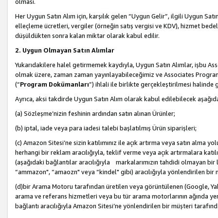
olması.
Her Uygun Satın Alım için, karşılık gelen “Uygun Gelir”, ilgili Uygun Satın
elleçleme ücretleri, vergiler (örneğin satış vergisi ve KDV), hizmet bedell
düşüldükten sonra kalan miktar olarak kabul edilir.
2. Uygun Olmayan Satın Alımlar
Yukarıdakilere halel getirmemek kaydıyla, Uygun Satın Alımlar, işbu Ass
olmak üzere, zaman zaman yayınlayabileceğimiz ve Associates Programı’
(“
Program Dokümanları
”) ihlali ile birlikte gerçekleştirilmesi halinde
Ayrıca, aksi takdirde Uygun Satın Alım olarak kabul edilebilecek aşağıda
(a) Sözleşme’nizin feshinin ardından satın alınan Ürünler;
(b) iptal, iade veya para iadesi talebi başlatılmış Ürün siparişleri;
(c) Amazon Sitesi’ne sizin katılımınız ile açık artırma veya satın alma yol
herhangi bir reklam aracılığıyla, teklif verme veya açık artırmalara ka
(aşağıdaki bağlantılar aracılığıyla markalarımızın tahdidi olmayan bir lis
“ammazon", “amaozn" veya “kindel" gibi) aracılığıyla yönlendirilen bir 
(d)bir Arama Motoru tarafından üretilen veya görüntülenen (Google, Ya
arama ve referans hizmetleri veya bu tür arama motorlarının ağında yer 
bağlantı aracılığıyla Amazon Sitesi’ne yönlendirilen bir müşteri tarafınd