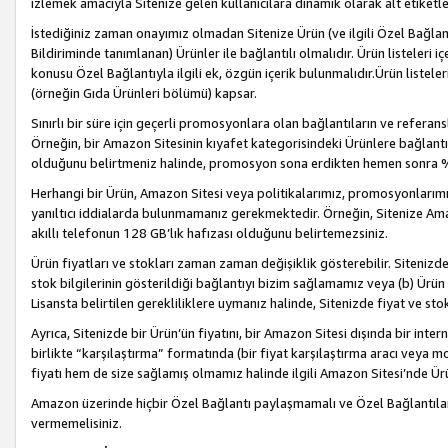
izlemek amacıyla Sitenize gelen kullanıcılara dinamik olarak alt etiketl
İstediğiniz zaman onayımız olmadan Sitenize Ürün (ve ilgili Özel Bağlantı
Bildiriminde tanımlanan) Ürünler ile bağlantılı olmalıdır. Ürün listeleri
konusu Özel Bağlantıyla ilgili ek, özgün içerik bulunmalıdır.Ürün listele
(örneğin Gıda Ürünleri bölümü) kapsar.
Sınırlı bir süre için geçerli promosyonlara olan bağlantıların ve refera
Örneğin, bir Amazon Sitesinin kıyafet kategorisindeki Ürünlere bağlant
olduğunu belirtmeniz halinde, promosyon sona erdikten hemen sonra %15
Herhangi bir Ürün, Amazon Sitesi veya politikalarımız, promosyonlarımız
yanıltıcı iddialarda bulunmamanız gerekmektedir. Örneğin, Sitenize Amazon
akıllı telefonun 128 GB’lık hafızası olduğunu belirtemezsiniz.
Ürün fiyatları ve stokları zaman zaman değişiklik gösterebilir. Sitenizde 
stok bilgilerinin gösterildiği bağlantıyı bizim sağlamamız veya (b) Ürün f
Lisansta belirtilen gerekliliklere uymanız halinde, Sitenizde fiyat ve stok 
Ayrıca, Sitenizde bir Ürün’ün fiyatını, bir Amazon Sitesi dışında bir inte
birlikte “karşılaştırma” formatında (bir fiyat karşılaştırma aracı veya 
fiyatı hem de size sağlamış olmamız halinde ilgili Amazon Sitesi’nde Ür
Amazon üzerinde hiçbir Özel Bağlantı paylaşmamalı ve Özel Bağlantılar
vermemelisiniz.