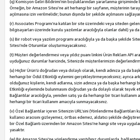
(q) Komisyon Geliri Bildirimi’nin boşluklarından yararlanma girişiminde
Örneğin, bir Amazon Sitesi’ne ait herhangi bir sayfanın, müşterinin tara
açılmasına izin verilmelidir; bunun dışında bir şekilde açılmasını sağlay
(r) Associates Programı’na katılan bir site üzerindeki veya siteden gele
bilgisayarları üzerinde kurulu yazılımlar aracılığıyla olanlar dahil) ya 
(s) Bir robot veya yazılım programı aracılığıyla ya da başka şekilde 
Sitesi’nde Oturumlar oluşturmayacaksınız.
(t) Müşteri değerlendirmesi veya yıldız puanı linkini Ürün Reklam API aracı
uyduğunuz durumlar haricinde, Sitenizde müşterilerimizin değerlendirme
(u) Hiçbir Ürün’ü doğrudan veya dolaylı olarak, kendi adınıza ya da başk
herhangi bir Ödül Etkinliği eylemini gerçekleştirmeyeceksiniz; ayrıca arkada
olduğunuz kişilerin, kendi adlarına, sizin adınıza ya da başka herhangi b
Etkinliği eyleminde bulunmasını doğrudan ya da dolaylı olarak teşvik 
Bağlantılar aracılığıyla, yeniden satış ya da herhangi bir ticari kullanı
herhangi bir ticari kullanım amacıyla sunmayacaksınız.
(v) Özel Bağlantılar içeren Sitenizin URL’sini (Yönlendirme Bağlantıları 
kullanıcı aracısını gizleyemez, örtbas edemez, aldatıcı şekilde değişti
bir Özel Bağlantı üzerinden bir Amazon Sitesi’ne hangi site veya uygula
yasaktır.
(w) Bir Amazon Sitesi’ne yönlendirme yaptığınız durumlarda, bağlantının