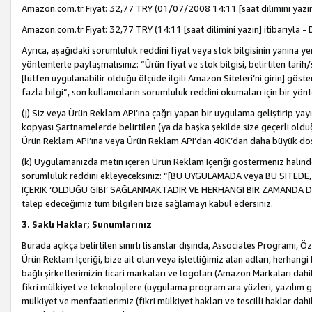
Amazon.com.tr Fiyat: 32,77 TRY (01/07/2008 14:11 [saat dilimini yazın] 
Amazon.com.tr Fiyat: 32,77 TRY (14:11 [saat dilimini yazın] itibarıyla - 
Ayrıca, aşağıdaki sorumluluk reddini fiyat veya stok bilgisinin yanına yer
yöntemlerle paylaşmalısınız: “Ürün fiyat ve stok bilgisi, belirtilen tarih
[lütfen uygulanabilir olduğu ölçüde ilgili Amazon Siteleri’ni girin] göste
fazla bilgi”, son kullanıcıların sorumluluk reddini okumaları için bir yön
(j) Siz veya Ürün Reklam API’ına çağrı yapan bir uygulama geliştirip ya
kopyası Şartnamelerde belirtilen (ya da başka şekilde size geçerli olduğ
Ürün Reklam API’ına veya Ürün Reklam API’dan 40K’dan daha büyük do
(k) Uygulamanızda metin içeren Ürün Reklam İçeriği göstermeniz halinde
sorumluluk reddini ekleyeceksiniz: “[BU UYGULAMADA veya BU SİTEDE,
İÇERİK ‘OLDUĞU GİBİ’ SAĞLANMAKTADIR VE HERHANGİ BİR ZAMANDA DEĞİŞ
talep edeceğimiz tüm bilgileri bize sağlamayı kabul edersiniz.
3. Saklı Haklar; Sunumlarınız
Burada açıkça belirtilen sınırlı lisanslar dışında, Associates Programı, Ö
Ürün Reklam İçeriği, bize ait olan veya işlettiğimiz alan adları, herhangi
bağlı şirketlerimizin ticari markaları ve logoları (Amazon Markaları dah
fikri mülkiyet ve teknolojilere (uygulama program ara yüzleri, yazılım gel
mülkiyet ve menfaatlerimiz (fikri mülkiyet hakları ve tescilli haklar dahil)