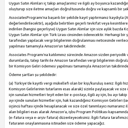
Uygun Satın Alımları iç takip amaçlarımız ve ilgili ay boyunca kazandığ
oluşturup size iletme amaçları doğrultusunda doğru ve kapsamlı bir şek
AssociatesProgramı’na başarılı bir şekilde kayıt yaptırmanız kaydıyla (
değerlendirilecektir), aşağıda belirtilen geçerli tevkifat veya kesintilere
indirilen (hangisi geçerliyse) Uygun Satın Alımlar için size aylık bazda 
Uygun Satın Alımlar için Türk Lirası cinsinden ödenecektir. Herhangi b
tarafından yapılacak vergi bilgilerinin doğrulanması neticesinde verile
yapılması tamamıyla Amazon’un takdirindedir.
Associates Programı’na katılımınız sürecinde Amazon sizden periyodik verg
durumlarda, talep tarihi ile Amazon tarafından vergi bilgilerinin doğru
bir Komisyon Geliri ödemesi yapılması tamamıyla Amazon’un takdirinde
Ödeme şartları şu şekildedir:
(a) Türkiye’de kayıtlı vergi mükellefi olan bir kişi/kuruluş iseniz: İlgili
Komisyon Gelirlerinin tutarlarını esas alarak) sizinle paylaşacak ve siz
için sunulan hizmetleri teyit eden bir e-postayı, ilgili ay için, bu ayı 
ayı içinde sunulan hizmetler için, hak kazandığınız Komisyon Gelirleri (i
üçüncü haftası içinde hesaplanacak ve size özel tanımlayıcı numaranız ile
alan bilgileri esas alarak Amazon’a, işbu Program Politikası kapsamında a
(e-fatura veya e-arşiv fatura) düzenleyeceksiniz. İlgili fatura tarafımı
faturanın onaylanmasına istinaden size ödeme yapacağız.