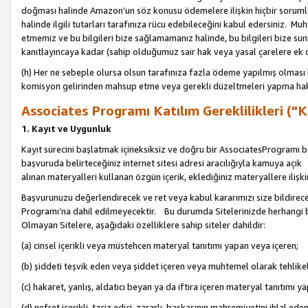
doğması halinde Amazon’un söz konusu ödemelere ilişkin hiçbir soru
halinde ilgili tutarları tarafınıza rücu edebileceğini kabul edersiniz. Muh
etmemiz ve bu bilgileri bize sağlamamanız halinde, bu bilgileri bize su
kanıtlayıncaya kadar (sahip olduğumuz sair hak veya yasal çarelere ek 
(h) Her ne sebeple olursa olsun tarafınıza fazla ödeme yapılmış olması 
komisyon gelirinden mahsup etme veya gerekli düzeltmeleri yapma hakkı
Associates Programı Katılım Gereklilikleri ("Ka
1. Kayıt ve Uygunluk
Kayıt sürecini başlatmak içineksiksiz ve doğru bir AssociatesProgramı ba
başvuruda belirteceğiniz internet sitesi adresi aracılığıyla kamuya aç
alınan materyalleri kullanan özgün içerik, eklediğiniz materyallere ilişk
Başvurunuzu değerlendirecek ve ret veya kabul kararımızı size bildirece
Programı’na dahil edilmeyecektir. Bu durumda Sitelerinizde herhangi b
Olmayan Sitelere, aşağıdaki özelliklere sahip siteler dahildir:
(a) cinsel içerikli veya müstehcen materyal tanıtımı yapan veya içeren;
(b) şiddeti teşvik eden veya şiddet içeren veya muhtemel olarak tehlikel
(c) hakaret, yanlış, aldatıcı beyan ya da iftira içeren materyal tanıtımı y
(d) nefret içerikli, taciz edici, zararlı, başkasının mahremiyetini ihlal eden