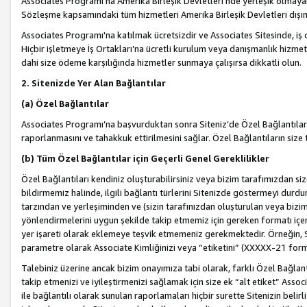
Associates Programı’na Amerika Birleşik Devletleri’nde yerleşik olmayan b
Sözleşme kapsamındaki tüm hizmetleri Amerika Birleşik Devletleri dışınd
Associates Programı'na katılmak ücretsizdir ve Associates Sitesinde, iş
Hiçbir işletmeye İş Ortakları’na ücretli kurulum veya danışmanlık hizme
dahi size ödeme karşılığında hizmetler sunmaya çalışırsa dikkatli olun.
2. Sitenizde Yer Alan Bağlantılar
(a) Özel Bağlantılar
Associates Programı’na başvurduktan sonra Siteniz’de Özel Bağlantılara y
raporlanmasını ve tahakkuk ettirilmesini sağlar. Özel Bağlantıların size
(b) Tüm Özel Bağlantılar için Geçerli Genel Gereklilikler
Özel Bağlantıları kendiniz oluşturabilirsiniz veya bizim tarafımızdan size
bildirmemiz halinde, ilgili bağlantı türlerini Sitenizde göstermeyi durdu
tarzından ve yerleşiminden ve (sizin tarafınızdan oluşturulan veya bizi
yönlendirmelerini uygun şekilde takip etmemiz için gereken formatı içer
yer işareti olarak eklemeye teşvik etmemeniz gerekmektedir. Örneğin, 
parametre olarak Associate Kimliğinizi veya “etiketini” (XXXXX-21 for
Talebiniz üzerine ancak bizim onayımıza tabi olarak, farklı Özel Bağlantı
takip etmenizi ve iyileştirmenizi sağlamak için size ek “alt etiket” Assoc
ile bağlantılı olarak sunulan raporlamaları hiçbir surette Sitenizin belirli 