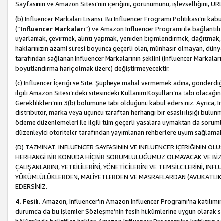
Sayfasının ve Amazon Sitesi’nin içeriğini, görünümünü, işlevselliğini, URL'
(b) Influencer Markaları Lisansı. Bu Influencer Programı Politikası’nı kab
(“
Influencer Markaları
”) ve Amazon Influencer Programı ile bağlantı
uyarlamak, çevirmek, alıntı yapmak, yeniden biçimlendirmek, dağıtmak, il
haklarınızın azami süresi boyunca geçerli olan, münhasır olmayan, dünya
tarafından sağlanan Influencer Markalarının şeklini (Influencer Markal
boyutlandırma hariç olmak üzere) değiştirmeyecektir.
(c) Influencer İçeriği ve Site. Şüpheye mahal vermemek adına, gönderdiğin
ilgili Amazon Sitesi’ndeki sitesindeki Kullanım Koşulları’na tabi olacağı
Gereklilikleri’nin 3(b) bölümüne tabi olduğunu kabul edersiniz. Ayrıca, Inf
distribütör, marka veya üçüncü taraftan herhangi bir esaslı ilişiği bul
ödeme düzenlemeleri ile ilgili tüm geçerli yasalara uymaktan da soruml
düzenleyici otoriteler tarafından yayımlanan rehberlere uyum sağlama
(D) TAZMİNAT. INFLUENCER SAYFASININ VE INFLUENCER İÇERİĞİNİN OL
HERHANGİ BİR KONUDA HİÇBİR SORUMLULUĞUMUZ OLMAYACAK VE BİZİ, B
ÇALIŞANLARINI, YETKİLİLERİNİ, YÖNETİCİLERİNİ VE TEMSİLCİLERİNİ, IN
YÜKÜMLÜLÜKLERDEN, MALİYETLERDEN VE MASRAFLARDAN (AVUKATLIK 
EDERSİNİZ.
4. Fesih.
Amazon, Influencer'ın Amazon Influencer Programı'na katılımını a
durumda da bu işlemler Sözleşme’nin fesih hükümlerine uygun olarak sağl