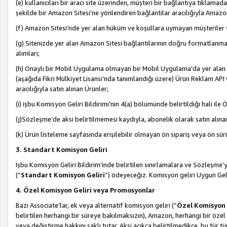
(e) kullanıcıları bir aracı site üzerinden, müşteri bir bağlantıya tıkla
şekilde bir Amazon Sitesi’ne yönlendiren bağlantılar aracılığıyla Amazon
(f) Amazon Sitesi’nde yer alan hüküm ve koşullara uymayan müşteriler t
(g) Sitenizde yer alan Amazon Sitesi bağlantılarının doğru formatlanm
alımları;
(h) Onaylı bir Mobil Uygulama olmayan bir Mobil Uygulama’da yer alan b
(aşağıda Fikri Mülkiyet Lisansı’nda tanımlandığı üzere) Ürün Reklam API
aracılığıyla satın alınan Ürünler;
(i) işbu Komisyon Geliri Bildirimi’nin 4(a) bölümünde belirtildiği hali ile Ö
(j)Sözleşme’de aksi belirtilmemesi kaydıyla, abonelik olarak satın alına
(k) Ürün listeleme sayfasında erişilebilir olmayan ön sipariş veya ön sü
3. Standart Komisyon Geliri
İşbu Komisyon Geliri Bildirim’inde belirtilen sınırlamalara ve Sözleşme
(“
Standart Komisyon Geliri
”) ödeyeceğiz. Komisyon geliri Uygun Ge
4. Özel Komisyon Geliri veya Promosyonlar
Bazı Associate’lar, ek veya alternatif komisyon geliri (“
Özel Komisyon 
belirtilen herhangi bir süreye bakılmaksızın), Amazon, herhangi bir 
veya değiştirme hakkını saklı tutar. Aksi açıkça belirtilmedikçe, bu tür