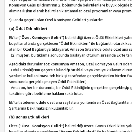
Komisyon Geliri Bildirimi’nin 2. bölümünde belirtilenlere büyük ölçüde 
alımına ilişkin olarak belirtilen kısıtlamalar, özel programlar veya pro
Şu anda geçerli olan Özel Komisyon Gelirleri şunlardır:
(a) Ödül Etkinlikleri
Ek’te (“
Özel Komisyon Geliri
”) belirtildiği üzere, Ödül Etkinlikleri ya
koşullar altında gerçekleşen “Ödül Etkinlikleri” ile bağlantılı olarak kaza
alan bir Özel Bağlantıya tıklayarak Amazon Sitesi’nde ödüle özel ana s
(2) müşteri, bu tıklama sonucunda başlayan Oturum sırasında Ek’te ta
Aşağıdaki durumlar söz konusuysa Amazon, Özel Komisyon Geliri öde
Ödül Etkinliği’nin geçersiz kılındığı bir ihlal veya kötüye kullanım dur
yazılımlar kullanılması, tek bir kişi tarafından gerçekleştirilen birden f
sonucunda gerçekleşmeyen Ödül Etkinlikleri).
Amazon, her bir durumda, bir Ödül Etkinliğinin gerçekten gerçekleşip 
takdirine göre belirleme hakkını saklı tutar.
Ek’te listelenen ödüle özel ana sayfalara yönlendiren Özel Bağlantılar, i
Şartlarına bakılmaksızın kullanılabilir.
(b) Bonus Etkinlikleri
Ek’te (“
Özel Komisyon Geliri
”) belirtildiği üzere, Bonus Etkinlikleri 
koşullar altında gerçekleşen “
Bonus Etkinlikleri
” ile bağlantılı olarak 