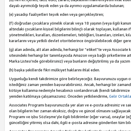
dayalı ayrımcılığı teşvik eden ya da ayrımcı uygulamalarda bulunan;
(e) yasadışı faaliyetleri teşvik eden veya gerçekleştiren;
(f) doğrudan çocuklara yönelik olarak veya 18 yaşının (veya ilgili kanun
altındaki çocukların kişisel bilgilerini bilinçli olarak toplayan, kullana
yönetmelikleri, kuralları, düzenlemeleri, tebliğleri, lisansları, izinleri, k
kararlarını veya yetkili devlet otoritelerince öngörülebilecek diğer gerekl
(g) alan adında, alt alan adında, herhangi bir “etiket”te veya Associate
sitesindeki herhangi bir tanımlayıcıda Amazon veya bağlı şirketlerine ai
Marka Listesi’nde görebilirsiniz) veya bunların değiştirilmiş ya da yazım
(h) başka şekillerde fikri mülkiyet haklarını ihlal eden.
Uygunluğu kendi takdirimize göre belirleyeceğiz. Başvurunuzu uygun o
istediğiniz zaman yeniden başvurabilirsiniz. Ancak, herhangi bir zaman
kötüye kullanma nedeniyle hesabınızı sonlandırırsak (kendi takdirimiz
yeniden katılmaya çalışamazsınız. Önceden yetkilendirme,
Gelir Ortakl
Associates Programı başvurunuzda yer alan ve e-posta adresiniz ve sair ileti
olan bilgilerin her zaman eksiksiz, doğru ve güncel olmasını sağlayacaks
Programı ve işbu Sözleşme’yle ilgili bildirimler (eğer varsa), onaylar (eğ
güncelliğini yitirmiş olsa dahi, ilgili e-posta adresine gönderilen tüm bil