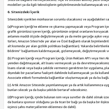
modelleri ya da ilgili teknolojilerin geliştirilmesinde kullanmayacak ve 
6. Sitenizdeki İçerik
Sitenizdeki içerikten münhasıran sorumlu olacaksınız ve aşağıdakileri s
(a)Program İçeriği’ne ekleme ve çıkarma yapmayacak veya Program İçeriği
grafik görüntüsü içeren İçeriği, görüntünün orijinal oranlarını koruyacak
anlamını maddi ölçüde değiştirmeyecek ya da metni gerçeğe aykırı veya y
türleri, Amazon Sitesi’nde yer alan ve Özel Bağlantı olarak biçimlendiril
alt kısmında yer alan gizlilik politikası bağlantıları). Yukarıda belirtilenl
Bildirimi” bağlantısını kaldırmayacak, gizlemeyecek, değiştirmeyecek
(b) Program İçeriği veya Program İçeriği, Ürün Reklam API’ı veya Veri 
yeniden dağıtmayacak, alt lisans vermeyecek ya da devretmeyeceksiniz. Ö
lisans olarak veya başka şekilde vermenizi gerektiren bir uygulama, plat
dışındaki bir pazarlama faaliyeti dahilinde kullanmayacak ya da kullanı
Associate etiketi formatında bağlantılar oluşturmayacak ya da bu bağla
(c) Artık Amazon Sitesinde yayımlanmayan ya da artık kullanımınıza uygu
bunları silecek ya da başka şekilde bertaraf edeceksiniz.
(d)Program İçeriği, içinde bulunan isim veya suretler de dahil olmak üzer
da bunlara sponsor olduğunu ya da ticari bir bağı ya da başka bir ilişki
üçüncü şahıs materyallerinin eklenmesi de dahil).