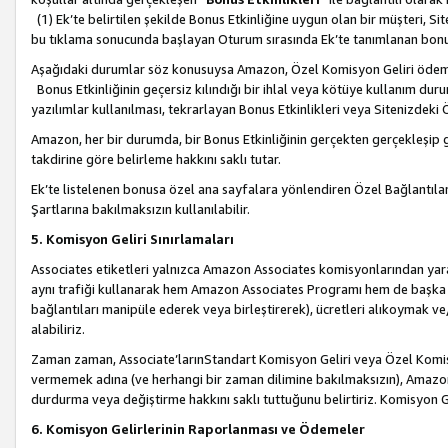
(1) Ek’te belirtilen şekilde Bonus Etkinliğine uygun olan bir müşteri, S
bu tıklama sonucunda başlayan Oturum sırasında Ek’te tanımlanan bon
Aşağıdaki durumlar söz konusuysa Amazon, Özel Komisyon Geliri öde
Bonus Etkinliğinin geçersiz kılındığı bir ihlal veya kötüye kullanım dur
yazılımlar kullanılması, tekrarlayan Bonus Etkinlikleri veya Sitenizdek
Amazon, her bir durumda, bir Bonus Etkinliğinin gerçekten gerçekleşip 
takdirine göre belirleme hakkını saklı tutar.
Ek’te listelenen bonusa özel ana sayfalara yönlendiren Özel Bağlantılar, 
Şartlarına bakılmaksızın kullanılabilir.
5. Komisyon Geliri Sınırlamaları
Associates etiketleri yalnızca Amazon Associates komisyonlarından yarar
aynı trafiği kullanarak hem Amazon Associates Programı hem de başka b
bağlantıları manipüle ederek veya birleştirerek), ücretleri alıkoymak 
alabiliriz.
Zaman zaman, Associate’larınStandart Komisyon Geliri veya Özel Komisy
vermemek adına (ve herhangi bir zaman dilimine bakılmaksızın), Amazon
durdurma veya değiştirme hakkını saklı tuttuğunu belirtiriz. Komisyon Gel
6. Komisyon Gelirlerinin Raporlanması ve Ödemeler