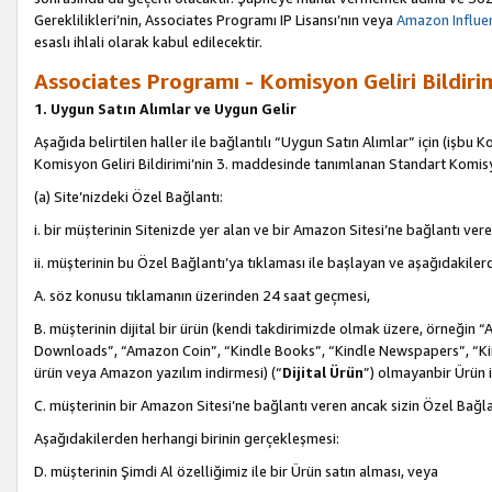
Gereklilikleri’nin, Associates Programı IP Lisansı’nın veya
Amazon Influen
esaslı ihlali olarak kabul edilecektir.
Associates Programı - Komisyon Geliri Bildiri
1. Uygun Satın Alımlar ve Uygun Gelir
Aşağıda belirtilen haller ile bağlantılı “Uygun Satın Alımlar” için (işbu K
Komisyon Geliri Bildirimi’nin 3. maddesinde tanımlanan Standart Komis
(a) Site’nizdeki Özel Bağlantı:
i. bir müşterinin Sitenizde yer alan ve bir Amazon Sitesi’ne bağlantı ver
ii. müşterinin bu Özel Bağlantı’ya tıklaması ile başlayan ve aşağıdakile
A. söz konusu tıklamanın üzerinden 24 saat geçmesi,
B. müşterinin dijital bir ürün (kendi takdirimizde olmak üzere, örneğ
Downloads”, “Amazon Coin”, “Kindle Books”, “Kindle Newspapers”, “Kind
ürün veya Amazon yazılım indirmesi) (“
Dijital Ürün
”) olmayanbir Ürün i
C. müşterinin bir Amazon Sitesi’ne bağlantı veren ancak sizin Özel Bağla
Aşağıdakilerden herhangi birinin gerçekleşmesi:
D. müşterinin Şimdi Al özelliğimiz ile bir Ürün satın alması, veya