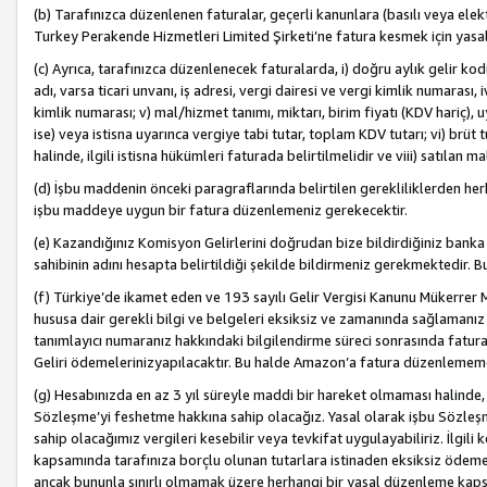
(b) Tarafınızca düzenlenen faturalar, geçerli kanunlara (basılı veya ele
Turkey Perakende Hizmetleri Limited Şirketi’ne fatura kesmek için yasal
(c) Ayrıca, tarafınızca düzenlenecek faturalarda, i) doğru aylık gelir kodu
adı, varsa ticari unvanı, iş adresi, vergi dairesi ve vergi kimlik numarası,
kimlik numarası; v) mal/hizmet tanımı, miktarı, birim fiyatı (KDV hariç)
ise) veya istisna uyarınca vergiye tabi tutar, toplam KDV tutarı; vi) brüt 
halinde, ilgili istisna hükümleri faturada belirtilmelidir ve viii) satılan 
(d) İşbu maddenin önceki paragraflarında belirtilen gerekliliklerden he
işbu maddeye uygun bir fatura düzenlemeniz gerekecektir.
(e) Kazandığınız Komisyon Gelirlerini doğrudan bize bildirdiğiniz banka
sahibinin adını hesapta belirtildiği şekilde bildirmeniz gerekmektedir. 
(f) Türkiye’de ikamet eden ve 193 sayılı Gelir Vergisi Kanunu Mükerrer 
hususa dair gerekli bilgi ve belgeleri eksiksiz ve zamanında sağlamanız
tanımlayıcı numaranız hakkındaki bilgilendirme süreci sonrasında fatur
Geliri ödemelerinizyapılacaktır. Bu halde Amazon’a fatura düzenlemem
(g) Hesabınızda en az 3 yıl süreyle maddi bir hareket olmaması halinde
Sözleşme’yi feshetme hakkına sahip olacağız. Yasal olarak işbu Sözl
sahip olacağımız vergileri kesebilir veya tevkifat uygulayabiliriz. İlgil
kapsamında tarafınıza borçlu olunan tutarlara istinaden eksiksiz ödeme
ancak bununla sınırlı olmamak üzere herhangi bir yasal düzenleme kap