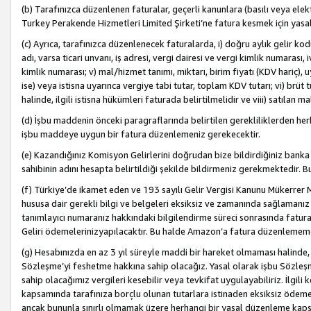
(b) Tarafınızca düzenlenen faturalar, geçerli kanunlara (basılı veya ele
Turkey Perakende Hizmetleri Limited Şirketi’ne fatura kesmek için yasal
(c) Ayrıca, tarafınızca düzenlenecek faturalarda, i) doğru aylık gelir kodu
adı, varsa ticari unvanı, iş adresi, vergi dairesi ve vergi kimlik numarası,
kimlik numarası; v) mal/hizmet tanımı, miktarı, birim fiyatı (KDV hariç)
ise) veya istisna uyarınca vergiye tabi tutar, toplam KDV tutarı; vi) brüt 
halinde, ilgili istisna hükümleri faturada belirtilmelidir ve viii) satılan 
(d) İşbu maddenin önceki paragraflarında belirtilen gerekliliklerden he
işbu maddeye uygun bir fatura düzenlemeniz gerekecektir.
(e) Kazandığınız Komisyon Gelirlerini doğrudan bize bildirdiğiniz banka
sahibinin adını hesapta belirtildiği şekilde bildirmeniz gerekmektedir. 
(f) Türkiye’de ikamet eden ve 193 sayılı Gelir Vergisi Kanunu Mükerrer 
hususa dair gerekli bilgi ve belgeleri eksiksiz ve zamanında sağlamanız
tanımlayıcı numaranız hakkındaki bilgilendirme süreci sonrasında fatur
Geliri ödemelerinizyapılacaktır. Bu halde Amazon’a fatura düzenlemem
(g) Hesabınızda en az 3 yıl süreyle maddi bir hareket olmaması halinde
Sözleşme’yi feshetme hakkına sahip olacağız. Yasal olarak işbu Sözl
sahip olacağımız vergileri kesebilir veya tevkifat uygulayabiliriz. İlgil
kapsamında tarafınıza borçlu olunan tutarlara istinaden eksiksiz ödeme
ancak bununla sınırlı olmamak üzere herhangi bir yasal düzenleme kap