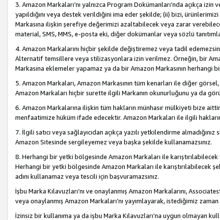
3. Amazon Markaları’nı yalnızca Program Dokümanları’nda açıkça izin ver
yapıldığını veya destek verildiğini ima eder şekilde; (ii) bizi, ürünlerim
Markasına ilişkin şerefiye değerimizi azaltabilecek veya zarar verebilec
material, SMS, MMS, e-posta eki, diğer dokümanlar veya sözlü tanıtıml
4. Amazon Markalarını hiçbir şekilde değiştiremez veya tadil edemezsin
Alternatif temsillere veya stilizasyonlara izin verilmez. Örneğin, bir A
Markasına eklemeler yapamaz ya da bir Amazon Markasının herhangi bir
5. Amazon Markaları, Amazon Markasının tüm kenarları ile diğer görsel, 
Amazon Markaları hiçbir surette ilgili Markanın okunurluğunu ya da görü
6. Amazon Markalarına ilişkin tüm hakların münhasır mülkiyeti bize aitt
menfaatimize hüküm ifade edecektir. Amazon Markaları ile ilgili hakları
7. İlgili satıcı veya sağlayıcıdan açıkça yazılı yetkilendirme almadığınız s
Amazon Sitesinde sergileyemez veya başka şekilde kullanamazsınız.
8. Herhangi bir yetki bölgesinde Amazon Markaları ile karıştırılabilecek
Herhangi bir yetki bölgesinde Amazon Markaları ile karıştırılabilecek şek
adını kullanamaz veya tescili için başvuramazsınız.
İşbu Marka Kılavuzları’nı ve onaylanmış Amazon Markalarını, AssociatesSi
veya onaylanmış Amazon Markaları’nı yayımlayarak, istediğimiz zaman v
İzinsiz bir kullanıma ya da işbu Marka Kılavuzları’na uygun olmayan kul