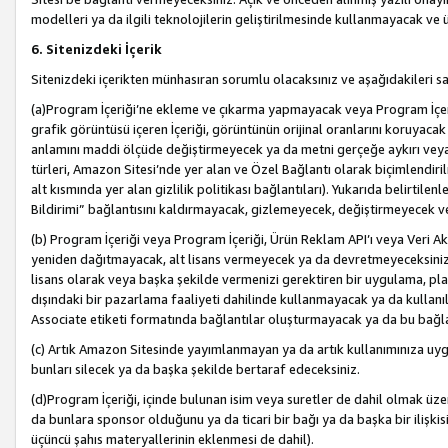
modelleri ya da ilgili teknolojilerin geliştirilmesinde kullanmayacak ve 
6. Sitenizdeki İçerik
Sitenizdeki içerikten münhasıran sorumlu olacaksınız ve aşağıdakileri s
(a)Program İçeriği’ne ekleme ve çıkarma yapmayacak veya Program İçeriği
grafik görüntüsü içeren İçeriği, görüntünün orijinal oranlarını koruyacak
anlamını maddi ölçüde değiştirmeyecek ya da metni gerçeğe aykırı veya y
türleri, Amazon Sitesi’nde yer alan ve Özel Bağlantı olarak biçimlendiril
alt kısmında yer alan gizlilik politikası bağlantıları). Yukarıda belirtilenl
Bildirimi” bağlantısını kaldırmayacak, gizlemeyecek, değiştirmeyecek
(b) Program İçeriği veya Program İçeriği, Ürün Reklam API’ı veya Veri 
yeniden dağıtmayacak, alt lisans vermeyecek ya da devretmeyeceksiniz. Ö
lisans olarak veya başka şekilde vermenizi gerektiren bir uygulama, plat
dışındaki bir pazarlama faaliyeti dahilinde kullanmayacak ya da kullanı
Associate etiketi formatında bağlantılar oluşturmayacak ya da bu bağla
(c) Artık Amazon Sitesinde yayımlanmayan ya da artık kullanımınıza uygu
bunları silecek ya da başka şekilde bertaraf edeceksiniz.
(d)Program İçeriği, içinde bulunan isim veya suretler de dahil olmak üzer
da bunlara sponsor olduğunu ya da ticari bir bağı ya da başka bir ilişki
üçüncü şahıs materyallerinin eklenmesi de dahil).