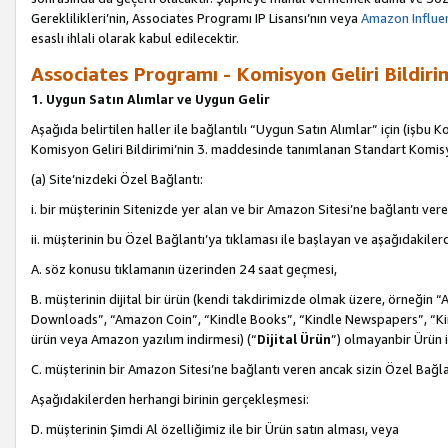
Gereklilikleri’nin, Associates Programı IP Lisansı’nın veya
Amazon Influen
esaslı ihlali olarak kabul edilecektir.
Associates Programı - Komisyon Geliri Bildiri
1. Uygun Satın Alımlar ve Uygun Gelir
Aşağıda belirtilen haller ile bağlantılı “Uygun Satın Alımlar” için (işbu K
Komisyon Geliri Bildirimi’nin 3. maddesinde tanımlanan Standart Komis
(a) Site’nizdeki Özel Bağlantı:
i. bir müşterinin Sitenizde yer alan ve bir Amazon Sitesi’ne bağlantı ver
ii. müşterinin bu Özel Bağlantı’ya tıklaması ile başlayan ve aşağıdakile
A. söz konusu tıklamanın üzerinden 24 saat geçmesi,
B. müşterinin dijital bir ürün (kendi takdirimizde olmak üzere, örneğ
Downloads”, “Amazon Coin”, “Kindle Books”, “Kindle Newspapers”, “Kind
ürün veya Amazon yazılım indirmesi) (“
Dijital Ürün
”) olmayanbir Ürün i
C. müşterinin bir Amazon Sitesi’ne bağlantı veren ancak sizin Özel Bağla
Aşağıdakilerden herhangi birinin gerçekleşmesi:
D. müşterinin Şimdi Al özelliğimiz ile bir Ürün satın alması, veya