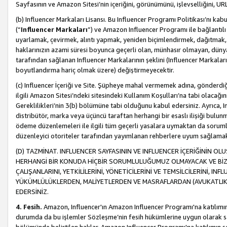
Sayfasının ve Amazon Sitesi’nin içeriğini, görünümünü, işlevselliğini, URL'
(b) Influencer Markaları Lisansı. Bu Influencer Programı Politikası’nı kab
(“
Influencer Markaları
”) ve Amazon Influencer Programı ile bağlantı
uyarlamak, çevirmek, alıntı yapmak, yeniden biçimlendirmek, dağıtmak, il
haklarınızın azami süresi boyunca geçerli olan, münhasır olmayan, dünya
tarafından sağlanan Influencer Markalarının şeklini (Influencer Markal
boyutlandırma hariç olmak üzere) değiştirmeyecektir.
(c) Influencer İçeriği ve Site. Şüpheye mahal vermemek adına, gönderdiğin
ilgili Amazon Sitesi’ndeki sitesindeki Kullanım Koşulları’na tabi olacağı
Gereklilikleri’nin 3(b) bölümüne tabi olduğunu kabul edersiniz. Ayrıca, Inf
distribütör, marka veya üçüncü taraftan herhangi bir esaslı ilişiği bul
ödeme düzenlemeleri ile ilgili tüm geçerli yasalara uymaktan da soruml
düzenleyici otoriteler tarafından yayımlanan rehberlere uyum sağlama
(D) TAZMİNAT. INFLUENCER SAYFASININ VE INFLUENCER İÇERİĞİNİN OL
HERHANGİ BİR KONUDA HİÇBİR SORUMLULUĞUMUZ OLMAYACAK VE BİZİ, B
ÇALIŞANLARINI, YETKİLİLERİNİ, YÖNETİCİLERİNİ VE TEMSİLCİLERİNİ, IN
YÜKÜMLÜLÜKLERDEN, MALİYETLERDEN VE MASRAFLARDAN (AVUKATLIK 
EDERSİNİZ.
4. Fesih.
Amazon, Influencer'ın Amazon Influencer Programı'na katılımını a
durumda da bu işlemler Sözleşme’nin fesih hükümlerine uygun olarak sağl