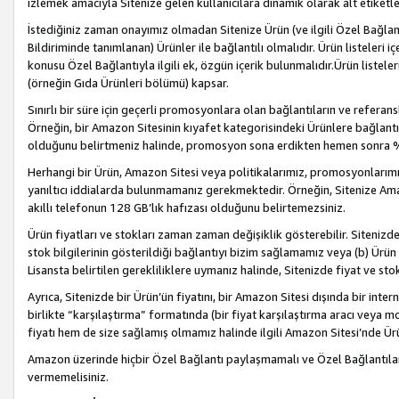
izlemek amacıyla Sitenize gelen kullanıcılara dinamik olarak alt etiketl
İstediğiniz zaman onayımız olmadan Sitenize Ürün (ve ilgili Özel Bağlantı
Bildiriminde tanımlanan) Ürünler ile bağlantılı olmalıdır. Ürün listeleri
konusu Özel Bağlantıyla ilgili ek, özgün içerik bulunmalıdır.Ürün listele
(örneğin Gıda Ürünleri bölümü) kapsar.
Sınırlı bir süre için geçerli promosyonlara olan bağlantıların ve refera
Örneğin, bir Amazon Sitesinin kıyafet kategorisindeki Ürünlere bağlant
olduğunu belirtmeniz halinde, promosyon sona erdikten hemen sonra %15
Herhangi bir Ürün, Amazon Sitesi veya politikalarımız, promosyonlarımız
yanıltıcı iddialarda bulunmamanız gerekmektedir. Örneğin, Sitenize Amazon
akıllı telefonun 128 GB’lık hafızası olduğunu belirtemezsiniz.
Ürün fiyatları ve stokları zaman zaman değişiklik gösterebilir. Sitenizde 
stok bilgilerinin gösterildiği bağlantıyı bizim sağlamamız veya (b) Ürün f
Lisansta belirtilen gerekliliklere uymanız halinde, Sitenizde fiyat ve stok 
Ayrıca, Sitenizde bir Ürün’ün fiyatını, bir Amazon Sitesi dışında bir inte
birlikte “karşılaştırma” formatında (bir fiyat karşılaştırma aracı veya 
fiyatı hem de size sağlamış olmamız halinde ilgili Amazon Sitesi’nde Ür
Amazon üzerinde hiçbir Özel Bağlantı paylaşmamalı ve Özel Bağlantılar
vermemelisiniz.