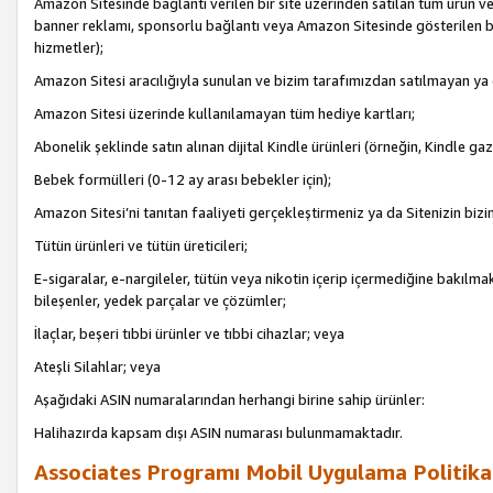
Amazon Sitesinde bağlantı verilen bir site üzerinden satılan tüm ürün ve
banner reklamı, sponsorlu bağlantı veya Amazon Sitesinde gösterilen başk
hizmetler);
Amazon Sitesi aracılığıyla sunulan ve bizim tarafımızdan satılmayan ya
Amazon Sitesi üzerinde kullanılamayan tüm hediye kartları;
Abonelik şeklinde satın alınan dijital Kindle ürünleri (örneğin, Kindle gaz
Bebek formülleri (0-12 ay arası bebekler için);
Amazon Sitesi’ni tanıtan faaliyeti gerçekleştirmeniz ya da Sitenizin bizi
Tütün ürünleri ve tütün üreticileri;
E-sigaralar, e-nargileler, tütün veya nikotin içerip içermediğine bakılmaks
bileşenler, yedek parçalar ve çözümler;
İlaçlar, beşeri tıbbi ürünler ve tıbbi cihazlar; veya
Ateşli Silahlar; veya
Aşağıdaki ASIN numaralarından herhangi birine sahip ürünler:
Halihazırda kapsam dışı ASIN numarası bulunmamaktadır.
Associates Programı Mobil Uygulama Politika