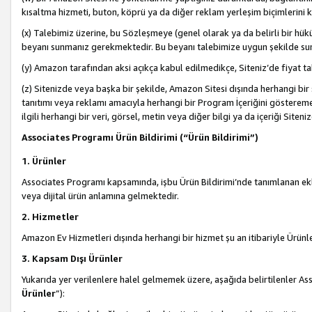
kısaltma hizmeti, buton, köprü ya da diğer reklam yerleşim biçimlerini 
(x) Talebimiz üzerine, bu Sözleşmeye (genel olarak ya da belirli bir hük
beyanı sunmanız gerekmektedir. Bu beyanı talebimize uygun şekilde sunma
(y) Amazon tarafından aksi açıkça kabul edilmedikçe, Siteniz’de fiyat tak
(z) Sitenizde veya başka bir şekilde, Amazon Sitesi dışında herhangi bi
tanıtımı veya reklamı amacıyla herhangi bir Program İçeriğini gösterem
ilgili herhangi bir veri, görsel, metin veya diğer bilgi ya da içeriği Si
Associates Programı Ürün Bildirimi (“Ürün Bildirimi”)
1. Ürünler
Associates Programı kapsamında, işbu Ürün Bildirimi’nde tanımlanan ekle
veya dijital ürün anlamına gelmektedir.
2. Hizmetler
Amazon Ev Hizmetleri dışında herhangi bir hizmet şu an itibariyle Ürünl
3. Kapsam Dışı Ürünler
Yukarıda yer verilenlere halel gelmemek üzere, aşağıda belirtilenler Ass
Ürünler
”):