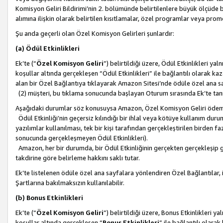
Komisyon Geliri Bildirimi’nin 2. bölümünde belirtilenlere büyük ölçüde 
alımına ilişkin olarak belirtilen kısıtlamalar, özel programlar veya pro
Şu anda geçerli olan Özel Komisyon Gelirleri şunlardır:
(a) Ödül Etkinlikleri
Ek’te (“
Özel Komisyon Geliri
”) belirtildiği üzere, Ödül Etkinlikleri ya
koşullar altında gerçekleşen “Ödül Etkinlikleri” ile bağlantılı olarak kaza
alan bir Özel Bağlantıya tıklayarak Amazon Sitesi’nde ödüle özel ana s
(2) müşteri, bu tıklama sonucunda başlayan Oturum sırasında Ek’te ta
Aşağıdaki durumlar söz konusuysa Amazon, Özel Komisyon Geliri öde
Ödül Etkinliği’nin geçersiz kılındığı bir ihlal veya kötüye kullanım dur
yazılımlar kullanılması, tek bir kişi tarafından gerçekleştirilen birden f
sonucunda gerçekleşmeyen Ödül Etkinlikleri).
Amazon, her bir durumda, bir Ödül Etkinliğinin gerçekten gerçekleşip 
takdirine göre belirleme hakkını saklı tutar.
Ek’te listelenen ödüle özel ana sayfalara yönlendiren Özel Bağlantılar, i
Şartlarına bakılmaksızın kullanılabilir.
(b) Bonus Etkinlikleri
Ek’te (“
Özel Komisyon Geliri
”) belirtildiği üzere, Bonus Etkinlikleri 
koşullar altında gerçekleşen “
Bonus Etkinlikleri
” ile bağlantılı olarak 