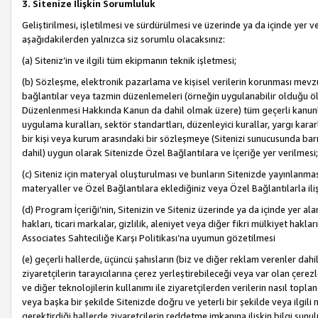
3. Sitenize İlişkin Sorumluluk
Geliştirilmesi, işletilmesi ve sürdürülmesi ve üzerinde ya da içinde yer ve
aşağıdakilerden yalnızca siz sorumlu olacaksınız:
(a) Siteniz’in ve ilgili tüm ekipmanın teknik işletmesi;
(b) Sözleşme, elektronik pazarlama ve kişisel verilerin korunması mevzua
bağlantılar veya tazmin düzenlemeleri (örneğin uygulanabilir olduğu ölç
Düzenlenmesi Hakkında Kanun da dahil olmak üzere) tüm geçerli kanunlar, y
uygulama kuralları, sektör standartları, düzenleyici kurallar, yargı kararl
bir kişi veya kurum arasındaki bir sözleşmeye (Sitenizi sunucusunda barı
dahil) uygun olarak Sitenizde Özel Bağlantılara ve İçeriğe yer verilmesi;
(c) Siteniz için materyal oluşturulması ve bunların Sitenizde yayınlanmas
materyaller ve Özel Bağlantılara eklediğiniz veya Özel Bağlantılarla ili
(d) Program İçeriği’nin, Sitenizin ve Siteniz üzerinde ya da içinde yer al
hakları, ticari markalar, gizlilik, aleniyet veya diğer fikri mülkiyet hak
Associates Sahteciliğe Karşı Politikası’na uyumun gözetilmesi
(e) geçerli hallerde, üçüncü şahısların (biz ve diğer reklam verenler dah
ziyaretçilerin tarayıcılarına çerez yerleştirebileceği veya var olan çerezler
ve diğer teknolojilerin kullanımı ile ziyaretçilerden verilerin nasıl toplandı
veya başka bir şekilde Sitenizde doğru ve yeterli bir şekilde veya ilgili 
gerektirdiği hallerde ziyaretçilerin reddetme imkanına ilişkin bilgi sunul