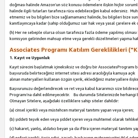
doğması halinde Amazon’un söz konusu ödemelere ilişkin hiçbir soru
halinde ilgili tutarları tarafınıza rücu edebileceğini kabul edersiniz. Muh
etmemiz ve bu bilgileri bize sağlamamanız halinde, bu bilgileri bize su
kanıtlayıncaya kadar (sahip olduğumuz sair hak veya yasal çarelere ek 
(h) Her ne sebeple olursa olsun tarafınıza fazla ödeme yapılmış olması 
komisyon gelirinden mahsup etme veya gerekli düzeltmeleri yapma hakkı
Associates Programı Katılım Gereklilikleri ("Ka
1. Kayıt ve Uygunluk
Kayıt sürecini başlatmak içineksiksiz ve doğru bir AssociatesProgramı ba
başvuruda belirteceğiniz internet sitesi adresi aracılığıyla kamuya aç
alınan materyalleri kullanan özgün içerik, eklediğiniz materyallere ilişk
Başvurunuzu değerlendirecek ve ret veya kabul kararımızı size bildirece
Programı’na dahil edilmeyecektir. Bu durumda Sitelerinizde herhangi b
Olmayan Sitelere, aşağıdaki özelliklere sahip siteler dahildir:
(a) cinsel içerikli veya müstehcen materyal tanıtımı yapan veya içeren;
(b) şiddeti teşvik eden veya şiddet içeren veya muhtemel olarak tehlikel
(c) hakaret, yanlış, aldatıcı beyan ya da iftira içeren materyal tanıtımı y
(d) nefret içerikli, taciz edici, zararlı, başkasının mahremiyetini ihlal eden