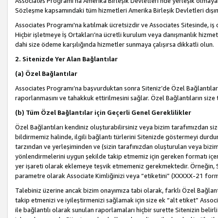
Associates Programı’na Amerika Birleşik Devletleri’nde yerleşik olmayan b
Sözleşme kapsamındaki tüm hizmetleri Amerika Birleşik Devletleri dışınd
Associates Programı'na katılmak ücretsizdir ve Associates Sitesinde, iş
Hiçbir işletmeye İş Ortakları’na ücretli kurulum veya danışmanlık hizme
dahi size ödeme karşılığında hizmetler sunmaya çalışırsa dikkatli olun.
2. Sitenizde Yer Alan Bağlantılar
(a) Özel Bağlantılar
Associates Programı’na başvurduktan sonra Siteniz’de Özel Bağlantılara y
raporlanmasını ve tahakkuk ettirilmesini sağlar. Özel Bağlantıların size
(b) Tüm Özel Bağlantılar için Geçerli Genel Gereklilikler
Özel Bağlantıları kendiniz oluşturabilirsiniz veya bizim tarafımızdan size
bildirmemiz halinde, ilgili bağlantı türlerini Sitenizde göstermeyi durdu
tarzından ve yerleşiminden ve (sizin tarafınızdan oluşturulan veya bizi
yönlendirmelerini uygun şekilde takip etmemiz için gereken formatı içer
yer işareti olarak eklemeye teşvik etmemeniz gerekmektedir. Örneğin, 
parametre olarak Associate Kimliğinizi veya “etiketini” (XXXXX-21 for
Talebiniz üzerine ancak bizim onayımıza tabi olarak, farklı Özel Bağlantı
takip etmenizi ve iyileştirmenizi sağlamak için size ek “alt etiket” Assoc
ile bağlantılı olarak sunulan raporlamaları hiçbir surette Sitenizin belirli 