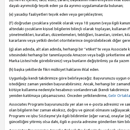
dayalı ayrımcılığı teşvik eden ya da ayrımcı uygulamalarda bulunan;
(e) yasadışı faaliyetleri teşvik eden veya gerçekleştiren;
(f) doğrudan çocuklara yönelik olarak veya 18 yaşının (veya ilgili kanun
altındaki çocukların kişisel bilgilerini bilinçli olarak toplayan, kullana
yönetmelikleri, kuralları, düzenlemeleri, tebliğleri, lisansları, izinleri, k
kararlarını veya yetkili devlet otoritelerince öngörülebilecek diğer gerekl
(g) alan adında, alt alan adında, herhangi bir “etiket”te veya Associate
sitesindeki herhangi bir tanımlayıcıda Amazon veya bağlı şirketlerine ai
Marka Listesi’nde görebilirsiniz) veya bunların değiştirilmiş ya da yazım
(h) başka şekillerde fikri mülkiyet haklarını ihlal eden.
Uygunluğu kendi takdirimize göre belirleyeceğiz. Başvurunuzu uygun o
istediğiniz zaman yeniden başvurabilirsiniz. Ancak, herhangi bir zaman
kötüye kullanma nedeniyle hesabınızı sonlandırırsak (kendi takdirimiz
yeniden katılmaya çalışamazsınız. Önceden yetkilendirme,
Gelir Ortakl
Associates Programı başvurunuzda yer alan ve e-posta adresiniz ve sair ileti
olan bilgilerin her zaman eksiksiz, doğru ve güncel olmasını sağlayacaks
Programı ve işbu Sözleşme’yle ilgili bildirimler (eğer varsa), onaylar (eğ
güncelliğini yitirmiş olsa dahi, ilgili e-posta adresine gönderilen tüm bil