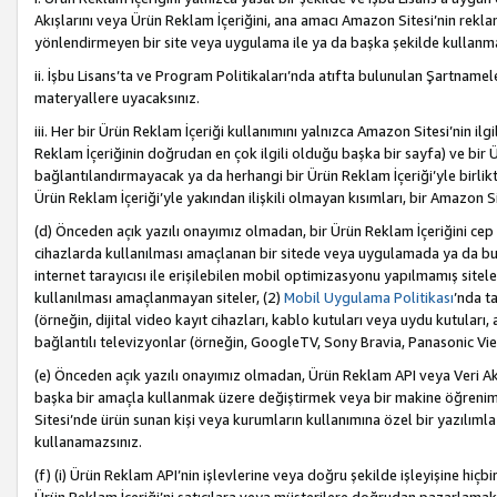
Akışlarını veya Ürün Reklam İçeriğini, ana amacı Amazon Sitesi’nin rek
yönlendirmeyen bir site veya uygulama ile ya da başka şekilde kullanm
ii. İşbu Lisans’ta ve Program Politikaları’nda atıfta bulunulan Şartnamel
materyallere uyacaksınız.
iii. Her bir Ürün Reklam İçeriği kullanımını yalnızca Amazon Sitesi’nin ilg
Reklam İçeriğinin doğrudan en çok ilgili olduğu başka bir sayfa) ve bir Ü
bağlantılandırmayacak ya da herhangi bir Ürün Reklam İçeriği’yle birli
Ürün Reklam İçeriği’yle yakından ilişkili olmayan kısımları, bir Amazon Sit
(d) Önceden açık yazılı onayımız olmadan, bir Ürün Reklam İçeriğini cep 
cihazlarda kullanılması amaçlanan bir sitede veya uygulamada ya da bunl
internet tarayıcısı ile erişilebilen mobil optimizasyonu yapılmamış sitel
kullanılması amaçlanmayan siteler, (2)
Mobil Uygulama Politikası
’nda t
(örneğin, dijital video kayıt cihazları, kablo kutuları veya uydu kutuları,
bağlantılı televizyonlar (örneğin, GoogleTV, Sony Bravia, Panasonic Vier
(e) Önceden açık yazılı onayımız olmadan, Ürün Reklam API veya Veri Ak
başka bir amaçla kullanmak üzere değiştirmek veya bir makine öğrenim
Sitesi’nde ürün sunan kişi veya kurumların kullanımına özel bir yazılım
kullanamazsınız.
(f) (i) Ürün Reklam API’nin işlevlerine veya doğru şekilde işleyişine h