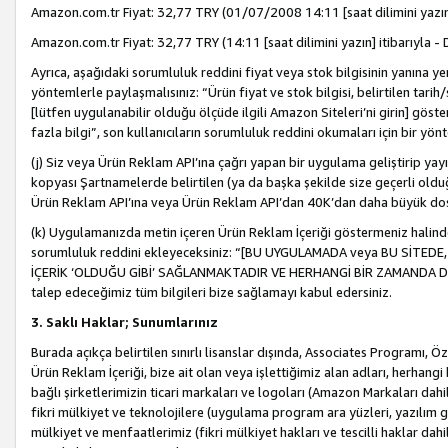
Amazon.com.tr Fiyat: 32,77 TRY (01/07/2008 14:11 [saat dilimini yazın] 
Amazon.com.tr Fiyat: 32,77 TRY (14:11 [saat dilimini yazın] itibarıyla - 
Ayrıca, aşağıdaki sorumluluk reddini fiyat veya stok bilgisinin yanına yer
yöntemlerle paylaşmalısınız: “Ürün fiyat ve stok bilgisi, belirtilen tarih
[lütfen uygulanabilir olduğu ölçüde ilgili Amazon Siteleri’ni girin] göste
fazla bilgi”, son kullanıcıların sorumluluk reddini okumaları için bir yön
(j) Siz veya Ürün Reklam API’ına çağrı yapan bir uygulama geliştirip ya
kopyası Şartnamelerde belirtilen (ya da başka şekilde size geçerli olduğ
Ürün Reklam API’ına veya Ürün Reklam API’dan 40K’dan daha büyük do
(k) Uygulamanızda metin içeren Ürün Reklam İçeriği göstermeniz halinde
sorumluluk reddini ekleyeceksiniz: “[BU UYGULAMADA veya BU SİTEDE,
İÇERİK ‘OLDUĞU GİBİ’ SAĞLANMAKTADIR VE HERHANGİ BİR ZAMANDA DEĞİŞ
talep edeceğimiz tüm bilgileri bize sağlamayı kabul edersiniz.
3. Saklı Haklar; Sunumlarınız
Burada açıkça belirtilen sınırlı lisanslar dışında, Associates Programı, Ö
Ürün Reklam İçeriği, bize ait olan veya işlettiğimiz alan adları, herhangi
bağlı şirketlerimizin ticari markaları ve logoları (Amazon Markaları dah
fikri mülkiyet ve teknolojilere (uygulama program ara yüzleri, yazılım gel
mülkiyet ve menfaatlerimiz (fikri mülkiyet hakları ve tescilli haklar dahil)