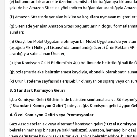
(e) kullanıcıları bir aracı site üzerinden, müşteri bir bağlantıya tıkla
şekilde bir Amazon Sitesi’ne yönlendiren bağlantılar aracılığıyla Amazon
(f) Amazon Sitesi’nde yer alan hüküm ve koşullara uymayan müşteriler t
(g) Sitenizde yer alan Amazon Sitesi bağlantılarının doğru formatlanm
alımları;
(h) Onaylı bir Mobil Uygulama olmayan bir Mobil Uygulama’da yer alan b
(aşağıda Fikri Mülkiyet Lisansı’nda tanımlandığı üzere) Ürün Reklam API
aracılığıyla satın alınan Ürünler;
(i) işbu Komisyon Geliri Bildirimi’nin 4(a) bölümünde belirtildiği hali ile Ö
(j)Sözleşme’de aksi belirtilmemesi kaydıyla, abonelik olarak satın alına
(k) Ürün listeleme sayfasında erişilebilir olmayan ön sipariş veya ön sü
3. Standart Komisyon Geliri
İşbu Komisyon Geliri Bildirim’inde belirtilen sınırlamalara ve Sözleşme
(“
Standart Komisyon Geliri
”) ödeyeceğiz. Komisyon geliri Uygun Ge
4. Özel Komisyon Geliri veya Promosyonlar
Bazı Associate’lar, ek veya alternatif komisyon geliri (“
Özel Komisyon 
belirtilen herhangi bir süreye bakılmaksızın), Amazon, herhangi bir 
veya değiştirme hakkını saklı tutar. Aksi açıkça belirtilmedikçe, bu tür