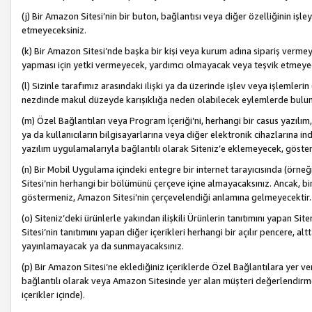
(j) Bir Amazon Sitesi’nin bir buton, bağlantısı veya diğer özelliğinin 
etmeyeceksiniz.
(k) Bir Amazon Sitesi’nde başka bir kişi veya kurum adına sipariş verm
yapması için yetki vermeyecek, yardımcı olmayacak veya teşvik etmeyec
(l) Sizinle tarafımız arasındaki ilişki ya da üzerinde işlev veya işlemler
nezdinde makul düzeyde karışıklığa neden olabilecek eylemlerde bulu
(m) Özel Bağlantıları veya Program İçeriği’ni, herhangi bir casus yazılım,
ya da kullanıcıların bilgisayarlarına veya diğer elektronik cihazlarına 
yazılım uygulamalarıyla bağlantılı olarak Siteniz’e eklemeyecek, göst
(n) Bir Mobil Uygulama içindeki entegre bir internet tarayıcısında (örn
Sitesi’nin herhangi bir bölümünü çerçeve içine almayacaksınız. Ancak, bi
göstermeniz, Amazon Sitesi’nin çerçevelendiği anlamına gelmeyecektir.
(o) Siteniz’deki ürünlerle yakından ilişkili Ürünlerin tanıtımını yapan Si
Sitesi’nin tanıtımını yapan diğer içerikleri herhangi bir açılır pencere, a
yayınlamayacak ya da sunmayacaksınız.
(p) Bir Amazon Sitesi’ne eklediğiniz içeriklerde Özel Bağlantılara yer v
bağlantılı olarak veya Amazon Sitesinde yer alan müşteri değerlendirmele
içerikler içinde).