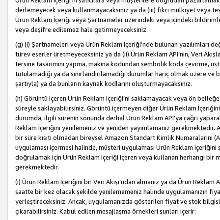
Ürün Reklam İçeriği’ni satıcılara veya müşterilere doğrudan pazarlamak, 
derlemeyecek veya kullanmayacaksınız ya da (iii) fikri mülkiyet veya tesci
Ürün Reklam İçeriği veya Şartnameler üzerindeki veya içindeki bildiri
veya deşifre edilemez hale getirmeyeceksiniz.
(g) (i) Şartnameleri veya Ürün Reklam İçeriği’nde bulunan yazılımları d
türev eserler üretmeyeceksiniz ya da (ii) Ürün Reklam API’nin, Veri Akışla
tersine tasarımını yapma, makina kodundan sembolik koda çevirme, üst
tutulamadığı ya da sınırlandırılamadığı durumlar hariç olmak üzere ve b
şartıyla) ya da bunların kaynak kodlarını oluşturmayacaksınız.
(h) Görüntü içeren Ürün Reklam İçeriği’ni saklamayacak veya ön belleğe 
süreyle saklayabilirsiniz. Görüntü içermeyen diğer Ürün Reklam İçeriğin
durumda, ilgili sürenin sonunda derhal Ürün Reklam API’ya çağrı yaparak
Reklam İçeriğini yenilemeniz ve yeniden yayımlamanız gerekmektedir. Ak
bir süre kısıtı olmadan bireysel Amazon Standart Kimlik Numaralarını (AS
uygulaması içermesi halinde, müşteri uygulaması Ürün Reklam İçeriğin
doğrulamak için Ürün Reklam İçeriği içeren veya kullanan herhangi bir m
gerekmektedir.
(i) Ürün Reklam İçeriğini bir Veri Akışı’ndan almanız ya da Ürün Reklam
saatte bir kez olacak şekilde yenilememeniz halinde uygulamanızın fiya
yerleştireceksiniz. Ancak, uygulamanızda gösterilen fiyat ve stok bilgis
çıkarabilirsiniz. Kabul edilen mesajlaşma örnekleri şunları içerir: