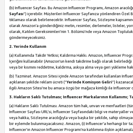
(b) Influencer Sayfası. Bu Amazon Influencer Programı, Amazon aracılığı
Sayfası
”) içerebilir. Müşterileri Influencer Sayfanıza yönlendiren Özel B
tıklaması olarak belirlenecektir. Influencer Sayfası, Sözleşme kapsamınd
olarak Amazon'a gönderdiğiniz metin, resimler, derlemeler, listeler, yorum
olarak, Katılım Gereksinimleri’nin 1. Bölümü’nde veya Amazon Topluluk Ku
göndermeyeceksiniz.
2. Yerinde Kullanım
(a) Kullanımda Takdir Yetkisi; Kaldırma Hakkı. Amazon, Influencer Progra
İçeriğini kullanabilir (Amazon'un kendi takdirine bağlı olarak belirledi
veya bir kısmını reddetme, kaldırma, askıya alma veya geri yükleme hakkı
(b) Tazminat. Amazon Sitesi içinde Amazon tarafından kullanılan Influencer
açıklanan şekilde reklam ücreti (“
Yerinde Komisyon Geliri
”) kazanaca
ilgili Amazon Sitesi’ne bu amaca özgü bir mağaza kimliği ile Influencer 
3. Hakların Saklı Tutulması; Influencer Markalarının Kullanımı;
(a) Hakların Saklı Tutulması. Amazon tüm hak, unvan ve menfaatleri (tüm 
Influencer Sayfası URL'si, Influencer Sayfasındaki bilgi ve materyaller
veya hakka, Sözleşme aracılığıyla veya başka bir şekilde, sahip olmayac
bir eylemde bulunmayacaksınız. Amazon, (i) Influencer'a herhangi bir t
Influencer'ın Amazon Influencer Programı'na katılımına ilişkin açıklamal