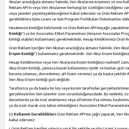
Akışları aracılığıyla almanız halinde, Veri Akışlarına erişiminiz ve onu k
Reklam API’ın veya Veri Akışlarının herhangi bir özelliğini istediğimiz
veya yeniden yayımlayabileceğimizi kabul edersiniz ve Ürün Reklam API’a v
gerekliliklere (işbu Lisans ve tüm Program Politikaları Dokümanları da
Hesabınızın kimliğini belirlemek ve Ürün Reklam API’ınaçağrı yapabilmek i
Kimliği
”) ve bir Associates Etiket Parametresi (Amazon Associates Prog
kimliği olabilir) kullanmanız gerekmektedir. Hesap Kimliklerinizi Ürün R
Ürün Reklam İçeriğini Veri Akışları aracılığıyla almanız halinde, Veri Akış
Erişim Kimliği
”) kullanmanız gerekmektedir. Veri Akışı Erişim Kimliğiniz
Hesap Kimliklerinizi veya Veri Akışlarına Erişim Kimliğinizi muhtelif zama
Akışı Erişim Kimliği, yalnızca kişisel kullanımınız içindir ve bunları giz
kuruma satamaz, devredemez, alt lisans veremez ya da başka şekilde ifşa
Veri Akışı Erişim Kimliği gizli değildir.
Tarafınızca ya da başka bir kişi veya kurum tarafından gerçekleştirilmes
gerçekleştirilen tüm işlemler sizin sorumluluğunuzdadır. Bu nedenle, öze
durumlarda ya da özel anahtarınız veya şifrenizin ifşa olması, kaybolmas
ya da özel olarak size tahsis etmediğimiz Associates Etiket Parametreleri
(c)
Kullanım Gereklilikleri.
Ürün Reklam API’ına çağrı yaparak, Veri Akı
kabul edersiniz:
i. Ürün Reklam İçeriğini yalnızca yasal bir şekilde ve işbu Lisans’a uygun