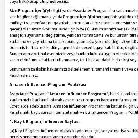
veya hak iktisap etmemektesiniz.
Bize Program İçeriği’yle ilgili ya da Associates Programı’na katılımınızla 
sair bilgiler sağlamanız ya da Program İçeriği’ni herhangi bir şekilde değ
mülkiyet ve menfaatleri gayrikabili rücu olarak bize temlik edersiniz v
geçerli olan azami koruma süresi için bize (a) Sunumlarınız’ı her şekild
amaç için uyarlama, değiştirme, yeniden formatlama ve bunlardan türev e
kullanma ve yayımlama (ancak, bunu yapmakla yükümlü değiliz) ve (d) aşağ
ödenmiş telif ücretsiz, dünya genelinde geçerli, gayrikabili rücu, özgürce 
Sunumlarınız orijinal eserinizdir veya bunları hukuka uygun olarak elde et
sahip olduğumuz hakları kullanmamız, telif hakları dahil, hiçbir kişi vey
Sunumlarınıza ilişkin haklarımızı belgelememiz, tamamlamamız veya geç
kabul edersiniz.
Amazon Influencer Programı Politikası
Associates Programı “
Amazon Influencer Programı
”, belirli ülkele
katılımınızla bağlantılı olarak Associates Programı kapsamında müşteri 
ücreti elde edebilirsiniz. Amazon Influencer Programı'na katılmak için u
karşılamalı, kayıt sürecini tamamlamalı ve bu Influencer Programı Politi
1. Kayıt Bilgileri; Influencer Sayfası.
(a) Kayıt Bilgileri. Influencer olarak kaydolmak için, sosyal medya varlık
gereksinimlerini tamamlamanız gerekmektedir.