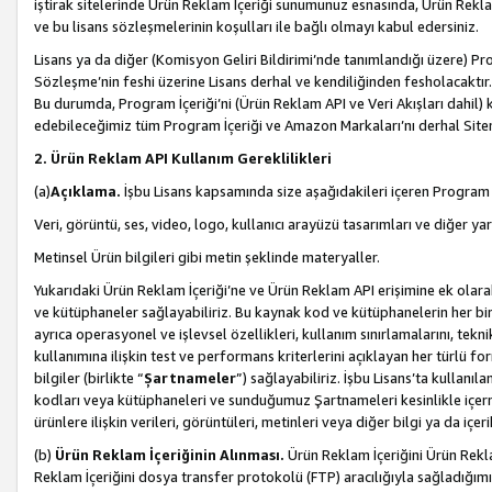
iştirak sitelerinde Ürün Reklam İçeriği sunumunuz esnasında, Ürün Reklam 
ve bu lisans sözleşmelerinin koşulları ile bağlı olmayı kabul edersiniz.
Lisans ya da diğer (Komisyon Geliri Bildirimi’nde tanımlandığı üzer
Sözleşme’nin feshi üzerine Lisans derhal ve kendiliğinden fesholacaktır.
Bu durumda, Program İçeriği’ni (Ürün Reklam API ve Veri Akışları dahil
edebileceğimiz tüm Program İçeriği ve Amazon Markaları’nı derhal Siteni
2. Ürün Reklam API Kullanım Gereklilikleri
(a)
Açıklama.
İşbu Lisans kapsamında size aşağıdakileri içeren Program İ
Veri, görüntü, ses, video, logo, kullanıcı arayüzü tasarımları ve diğer ya
Metinsel Ürün bilgileri gibi metin şeklinde materyaller.
Yukarıdaki Ürün Reklam İçeriği’ne ve Ürün Reklam API erişimine ek olar
ve kütüphaneler sağlayabiliriz. Bu kaynak kod ve kütüphanelerin her biri s
ayrıca operasyonel ve işlevsel özellikleri, kullanım sınırlamalarını, tekn
kullanımına ilişkin test ve performans kriterlerini açıklayan her türlü fo
bilgiler (birlikte “
Şartnameler
”) sağlayabiliriz. İşbu Lisans’ta kullan
kodları veya kütüphaneleri ve sunduğumuz Şartnameleri kesinlikle içerme
ürünlere ilişkin verileri, görüntüleri, metinleri veya diğer bilgi ya da içer
(b)
Ürün Reklam İçeriğinin Alınması.
Ürün Reklam İçeriğini Ürün Rekla
Reklam İçeriğini dosya transfer protokolü (FTP) aracılığıyla sağladığımız 