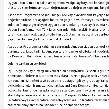
Uygun Satın Alımları iç takip amaçlarımız ve ilgili ay boyunca kazandığ
oluşturup size iletme amaçları doğrultusunda doğru ve kapsamlı bir şek
AssociatesProgramı’na başarılı bir şekilde kayıt yaptırmanız kaydıyla (
değerlendirilecektir), aşağıda belirtilen geçerli tevkifat veya kesintilere
indirilen (hangisi geçerliyse) Uygun Satın Alımlar için size aylık bazda 
Uygun Satın Alımlar için Türk Lirası cinsinden ödenecektir. Herhangi b
tarafından yapılacak vergi bilgilerinin doğrulanması neticesinde verile
yapılması tamamıyla Amazon’un takdirindedir.
Associates Programı’na katılımınız sürecinde Amazon sizden periyodik verg
durumlarda, talep tarihi ile Amazon tarafından vergi bilgilerinin doğru
bir Komisyon Geliri ödemesi yapılması tamamıyla Amazon’un takdirinde
Ödeme şartları şu şekildedir:
(a) Türkiye’de kayıtlı vergi mükellefi olan bir kişi/kuruluş iseniz: İlgili
Komisyon Gelirlerinin tutarlarını esas alarak) sizinle paylaşacak ve siz
için sunulan hizmetleri teyit eden bir e-postayı, ilgili ay için, bu ayı 
ayı içinde sunulan hizmetler için, hak kazandığınız Komisyon Gelirleri (i
üçüncü haftası içinde hesaplanacak ve size özel tanımlayıcı numaranız ile
alan bilgileri esas alarak Amazon’a, işbu Program Politikası kapsamında a
(e-fatura veya e-arşiv fatura) düzenleyeceksiniz. İlgili fatura tarafımı
faturanın onaylanmasına istinaden size ödeme yapacağız.