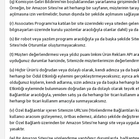
(q) Komisyon Geliri Bildirimi’nin boşluklarından yararlanma girişiminde
Örneğin, bir Amazon Sitesi’ne ait herhangi bir sayfanın, müşterinin tara
açılmasına izin verilmelidir; bunun dışında bir şekilde açılmasını sağlay
(r) Associates Programı’na katılan bir site üzerindeki veya siteden gele
bilgisayarları üzerinde kurulu yazılımlar aracılığıyla olanlar dahil) ya 
(s) Bir robot veya yazılım programı aracılığıyla ya da başka şekilde 
Sitesi’nde Oturumlar oluşturmayacaksınız.
(t) Müşteri değerlendirmesi veya yıldız puanı linkini Ürün Reklam API aracı
uyduğunuz durumlar haricinde, Sitenizde müşterilerimizin değerlendirme
(u) Hiçbir Ürün’ü doğrudan veya dolaylı olarak, kendi adınıza ya da başk
herhangi bir Ödül Etkinliği eylemini gerçekleştirmeyeceksiniz; ayrıca arkada
olduğunuz kişilerin, kendi adlarına, sizin adınıza ya da başka herhangi b
Etkinliği eyleminde bulunmasını doğrudan ya da dolaylı olarak teşvik 
Bağlantılar aracılığıyla, yeniden satış ya da herhangi bir ticari kullanı
herhangi bir ticari kullanım amacıyla sunmayacaksınız.
(v) Özel Bağlantılar içeren Sitenizin URL’sini (Yönlendirme Bağlantıları 
kullanıcı aracısını gizleyemez, örtbas edemez, aldatıcı şekilde değişti
bir Özel Bağlantı üzerinden bir Amazon Sitesi’ne hangi site veya uygula
yasaktır.
(w) Bir Amazon Sitesi’ne yönlendirme yaptığınız durumlarda, bağlantının