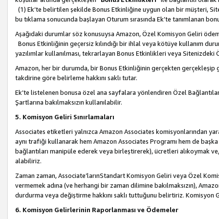
(1) Ek’te belirtilen şekilde Bonus Etkinliğine uygun olan bir müşteri, S
bu tıklama sonucunda başlayan Oturum sırasında Ek’te tanımlanan bon
Aşağıdaki durumlar söz konusuysa Amazon, Özel Komisyon Geliri öde
Bonus Etkinliğinin geçersiz kılındığı bir ihlal veya kötüye kullanım dur
yazılımlar kullanılması, tekrarlayan Bonus Etkinlikleri veya Sitenizdek
Amazon, her bir durumda, bir Bonus Etkinliğinin gerçekten gerçekleşip 
takdirine göre belirleme hakkını saklı tutar.
Ek’te listelenen bonusa özel ana sayfalara yönlendiren Özel Bağlantılar, 
Şartlarına bakılmaksızın kullanılabilir.
5. Komisyon Geliri Sınırlamaları
Associates etiketleri yalnızca Amazon Associates komisyonlarından yarar
aynı trafiği kullanarak hem Amazon Associates Programı hem de başka b
bağlantıları manipüle ederek veya birleştirerek), ücretleri alıkoymak 
alabiliriz.
Zaman zaman, Associate’larınStandart Komisyon Geliri veya Özel Komisy
vermemek adına (ve herhangi bir zaman dilimine bakılmaksızın), Amazon
durdurma veya değiştirme hakkını saklı tuttuğunu belirtiriz. Komisyon Gel
6. Komisyon Gelirlerinin Raporlanması ve Ödemeler