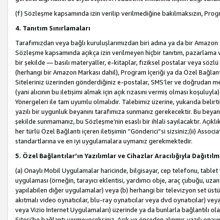
(f) Sözleşme kapsamında izin verilip verilmediğine bakılmaksızın, Progr
4. Tanıtım Sınırlamaları
Tarafımızdan veya bağlı kuruluşlarımızdan biri adına ya da bir Amazon 
Sözleşme kapsamında açıkça izin verilmeyen hiçbir tanıtım, pazarlama v
bir şekilde — basılı materyaller, e-kitaplar, fiziksel postalar veya söz
(herhangi bir Amazon Markası dahil), Program İçeriği ya da Özel Bağlant
Siteleriniz üzerinden gönderdiğiniz e-postalar, SMS’ler ve doğrudan mesaj
(yani alıcının bu iletişimi almak için açık rızasını vermiş olması koşul
Yönergeleri ile tam uyumlu olmalıdır. Talebimiz üzerine, yukarıda belir
yazılı bir uygunluk beyanını tarafımıza sunmanız gerekecektir. Bu beyanı
şekilde sunmamanız, bu Sözleşme’nin esaslı bir ihlali sayılacaktır. Açık
her türlü Özel Bağlantı içeren iletişimin “Gönderici”si sizsiniz;(ii) Asso
standartlarına ve en iyi uygulamalara uymanız gerekmektedir.
5. Özel Bağlantılar’ın Yazılımlar ve Cihazlar Aracılığıyla Dağıtılm
(a) Onaylı Mobil Uygulamalar haricinde, bilgisayar, cep telefonu, tablet 
uygulaması (örneğin, tarayıcı eklentisi, yardımcı obje, araç çubuğu, uzan
yapılabilen diğer uygulamalar) veya (b) herhangi bir televizyon set üstü k
akıtmalı video oynatıcılar, blu-ray oynatıcılar veya dvd oynatıcılar) ve
veya Vizio İnternet Uygulamaları) üzerinde ya da bunlarla bağlantılı o
Sitesi’be bağlantı vermeyeceksiniz. Açık ve önceden alınmış yazılı onay