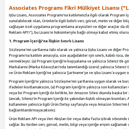
Associates Programı Fikri Mülkiyet Lisansı ("L
İşbu Lisans, Associates Programı’na katılımınızla ilgili olarak Program İ
sunulabilecek olan, Ürünlerle ilgili belirli veri, görsel, metin ve diğer bilg
sağlayan özel uygulama programlama arayüzleri ve diğer araçlar da dâh
Reklam API’ı”), bu Lisans’ın hükümleriyle bağlı olmayı kabul etmiş olurs
1. Program İçeriği’ne İlişkin Sınırlı Lisans
Sözleşme’nin şartlarına tabi olarak ve yalnızca (işbu Lisans ve diğer Pr
Programı’na katılım amacıyla, size aşağıdakiler için sınırlı, kabili rücu, 
vermekteyiz: (a) Program İçeriği’ni kopyalama ve yalnızca Siteniz’de gö
Markalarını (Marka Kılavuzları’nda tanımlandığı üzere) yalnızca Siteniz’
ve Ürün Reklam İçeriği’ne yalnızca Şartname’ye ve işbu Lisans’a uygun 
Program İçeriği’ni yalnızca Sözleşme’nin şartlarına uygun olarak ve bura
ifadeleri kısıtlamaksızın, (a) Program İçeriği’ni yalnızca son kullanıcılar
veya bir Program İçeriği ile birlikte, bir Amazon Sitesi dışında başka bi
(ancak, Siteniz’in Program İçeriği ile yakından ilişkili olmayan kısımları,
kullanımını yalnızca ilgili Ürün Detay sayfasıyla veya Amazon Sitesi’nin 
bağlantılandırmayacaksınız.
Ürün Reklam API veya Veri Akışları bir veya daha fazla iştirak sitesinde s
sağlar. Bu türden veri, görsel, metin, bilgi veya içeriğe erişim sağlama