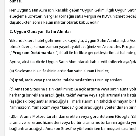
olması.
Her Uygun Satın Alım için, karşılık gelen “Uygun Gelir”, ilgili Uygun Satın
elleçleme ücretleri, vergiler (örneğin satış vergisi ve KDV), hizmet bedell
düşüldükten sonra kalan miktar olarak kabul edilir.
2. Uygun Olmayan Satın Alımlar
Yukarıdakilere halel getirmemek kaydıyla, Uygun Satın Alımlar, işbu Ass
olmak üzere, zaman zaman yayınlayabileceğimiz ve Associates Programı’
(“
Program Dokümanları
”) ihlali ile birlikte gerçekleştirilmesi halinde
Ayrıca, aksi takdirde Uygun Satın Alım olarak kabul edilebilecek aşağıda
(a) Sözleşme’nizin feshinin ardından satın alınan Ürünler;
(b) iptal, iade veya para iadesi talebi başlatılmış Ürün siparişleri;
(c) Amazon Sitesi’ne sizin katılımınız ile açık artırma veya satın alma yol
herhangi bir reklam aracılığıyla, teklif verme veya açık artırmalara ka
(aşağıdaki bağlantılar aracılığıyla markalarımızın tahdidi olmayan bir lis
“ammazon", “amaozn" veya “kindel" gibi) aracılığıyla yönlendirilen bir 
(d)bir Arama Motoru tarafından üretilen veya görüntülenen (Google, Ya
arama ve referans hizmetleri veya bu tür arama motorlarının ağında yer 
bağlantı aracılığıyla Amazon Sitesi’ne yönlendirilen bir müşteri tarafınd