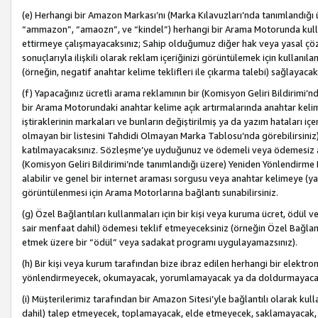
(e) Herhangi bir Amazon Markası’nı (Marka Kılavuzları’nda tanımlandığı ü
“ammazon”, “amaozn”, ve “kindel”) herhangi bir Arama Motorunda kulla
ettirmeye çalışmayacaksınız; Sahip olduğumuz diğer hak veya yasal çöz
sonuçlarıyla ilişkili olarak reklam içeriğinizi görüntülemek için kullanıl
(örneğin, negatif anahtar kelime teklifleri ile çıkarma talebi) sağlayaca
(f) Yapacağınız ücretli arama reklamının bir (Komisyon Geliri Bildirimi’
bir Arama Motorundaki anahtar kelime açık artırmalarında anahtar kelim
iştiraklerinin markaları ve bunların değiştirilmiş ya da yazım hataları iç
olmayan bir listesini Tahdidi Olmayan Marka Tablosu’nda görebilirsiniz)
katılmayacaksınız. Sözleşme’ye uyduğunuz ve ödemeli veya ödemesiz ara
(Komisyon Geliri Bildirimi’nde tanımlandığı üzere) Yeniden Yönlendirme 
alabilir ve genel bir internet araması sorgusu veya anahtar kelimeye (y
görüntülenmesi için Arama Motorlarına bağlantı sunabilirsiniz.
(g) Özel Bağlantıları kullanmaları için bir kişi veya kuruma ücret, ödül 
sair menfaat dahil) ödemesi teklif etmeyeceksiniz (örneğin Özel Bağlantıl
etmek üzere bir “ödül” veya sadakat programı uygulayamazsınız).
(h) Bir kişi veya kurum tarafından bize ibraz edilen herhangi bir elekt
yönlendirmeyecek, okumayacak, yorumlamayacak ya da doldurmayacak
(i) Müşterilerimiz tarafından bir Amazon Sitesi’yle bağlantılı olarak kulla
dahil) talep etmeyecek, toplamayacak, elde etmeyecek, saklamayacak,