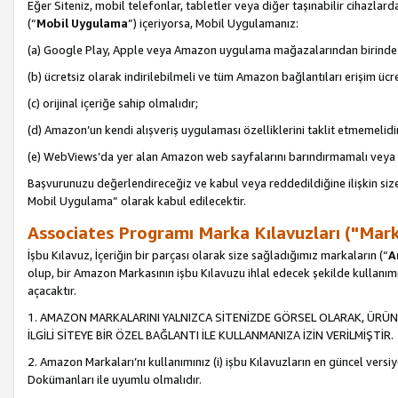
Eğer Siteniz, mobil telefonlar, tabletler veya diğer taşınabilir cihazlar
(“
Mobil Uygulama
”) içeriyorsa, Mobil Uygulamanız:
(a) Google Play, Apple veya Amazon uygulama mağazalarından birinde 
(b) ücretsiz olarak indirilebilmeli ve tüm Amazon bağlantıları erişim ücre
(c) orijinal içeriğe sahip olmalıdır;
(d) Amazon’un kendi alışveriş uygulaması özelliklerini taklit etmemelidi
(e) WebViews’da yer alan Amazon web sayfalarını barındırmamalı veya
Başvurunuzu değerlendireceğiz ve kabul veya reddedildiğine ilişkin si
Mobil Uygulama” olarak kabul edilecektir.
Associates Programı Marka Kılavuzları ("Mark
İşbu Kılavuz, İçeriğin bir parçası olarak size sağladığımız markaların (“
A
olup, bir Amazon Markasının işbu Kılavuzu ihlal edecek şekilde kullanım
açacaktır.
1. AMAZON MARKALARINI YALNIZCA SİTENİZDE GÖRSEL OLARAK, ÜRÜN
İLGİLİ SİTEYE BİR ÖZEL BAĞLANTI İLE KULLANMANIZA İZİN VERİLMİŞTİR.
2. Amazon Markaları’nı kullanımınız (i) işbu Kılavuzların en güncel versiy
Dokümanları ile uyumlu olmalıdır.