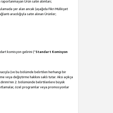
 raporlanmayan Ürün satın alımları;
ulamada yer alan ancak (aşağıda Fikri Mülkiyet
antı aracılığıyla satın alınan Ürünler;
dart komisyon gelirini (“
Standart Komisyon
amacıyla (ve bu bölümde belirtilen herhangi bir
 veya değiştirme hakkını saklı tutar. Aksi açıkça
ldirimi’nin 2. bölümünde belirtilenlere büyük
kısıtlamalar, özel programlar veya promosyonlar