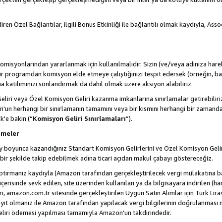
ren Özel Bağlantılar, ilgili Bonus Etkinliği ile bağlantılı olmak kaydıyla, Ass
misyonlarından yararlanmak için kullanılmalıdır. Sizin (ve/veya adınıza harek
rogramdan komisyon elde etmeye çalıştığınızı tespit edersek (örneğin, bağl
 katılımınızı sonlandırmak da dahil olmak üzere aksiyon alabiliriz.
liri veya Özel Komisyon Geliri kazanma imkanlarına sınırlamalar getirebilir
n'un herhangi bir sınırlamanın tamamını veya bir kısmını herhangi bir zamand
Ek'e bakın (“
Komisyon Geliri Sınırlamaları
”).
emeler
i ay boyunca kazandığınız Standart Komisyon Gelirlerini ve Özel Komisyon Gelir
ir şekilde takip edebilmek adına ticari açıdan makul çabayı göstereceğiz.
ptırmanız kaydıyla (Amazon tarafından gerçekleştirilecek vergi mülakatına bağ
 içerisinde sevk edilen, site üzerinden kullanılan ya da bilgisayara indirilen (ha
, amazon.com.tr sitesinde gerçekleştirilen Uygun Satın Alımlar için Türk Lira
t olmanız ile Amazon tarafından yapılacak vergi bilgilerinin doğrulanması n
eliri ödemesi yapılması tamamıyla Amazon’un takdirindedir.