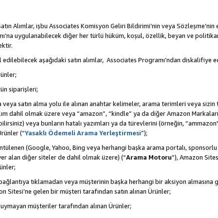
tın Alımlar, işbu Associates Komisyon Geliri Bildirimi’nin veya Sözleşme’nin
na uygulanabilecek diğer her türlü hüküm, koşul, özellik, beyan ve politikan
ktir.
 edilebilecek aşağıdaki satın alımlar, Associates Programı’ndan diskalifiye ed
ünler;
ün siparişleri;
rma veya satın alma yolu ile alınan anahtar kelimeler, arama terimleri veya sizin
atılım dahil olmak üzere veya “amazon”, “kindle” ya da diğer Amazon Markaları
ilirsiniz) veya bunların hatalı yazımları ya da türevlerini (örneğin, “ammazon"
rünler (“
Yasaklı Ödemeli Arama Yerleştirmesi
”);
ntülenen (Google, Yahoo, Bing veya herhangi başka arama portalı, sponsorlu
r alan diğer siteler de dahil olmak üzere) (“
Arama Motoru
”), Amazon Sites
ünler;
 bir bağlantıya tıklamadan veya müşterinin başka herhangi bir aksiyon almasına
n Sitesi’ne gelen bir müşteri tarafından satın alınan Ürünler;
 uymayan müşteriler tarafından alınan Ürünler;