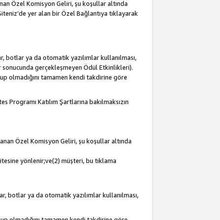
lanan Özel Komisyon Geliri, şu koşullar altında
 Siteniz’de yer alan bir Özel Bağlantıya tıklayarak
r, botlar ya da otomatik yazılımlar kullanılması,
lar sonucunda gerçekleşmeyen Ödül Etkinlikleri).
olup olmadığını tamamen kendi takdirine göre
iates Programı Katılım Şartlarına bakılmaksızın
mlanan Özel Komisyon Geliri, şu koşullar altında
itesine yönlenir;ve(2) müşteri, bu tıklama
ar, botlar ya da otomatik yazılımlar kullanılması,
olup olmadığını tamamen kendi takdirine göre