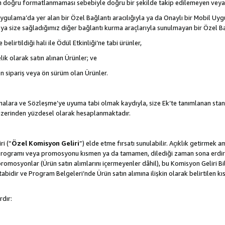
nın doğru formatlanmaması sebebiyle doğru bir şekilde takip edilemeyen veya
gulama’da yer alan bir Özel Bağlantı aracılığıyla ya da Onaylı bir Mobil Uyg
ya size sağladığımız diğer bağlantı kurma araçlarıyla sunulmayan bir Özel Bağl
belirtildiği hali ile Ödül Etkinliği’ne tabi ürünler,
ik olarak satın alınan Ürünler; ve
ön sipariş veya ön sürüm olan Ürünler.
lamalara ve Sözleşme’ye uyuma tabi olmak kaydıyla, size Ek’te tanımlanan stan
 üzerinden yüzdesel olarak hesaplanmaktadır.
ri (“
Özel Komisyon Geliri
”) elde etme fırsatı sunulabilir. Açıklık getirmek 
programı veya promosyonu kısmen ya da tamamen, dilediği zaman sona erdirme
romosyonlar (Ürün satın alımlarını içermeyenler dâhil), bu Komisyon Geliri Bi
abidir ve Program Belgeleri’nde Ürün satın alımına ilişkin olarak belirtilen 
rdır: