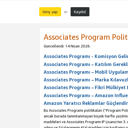
Giriş yap
Kaydol
or
Associates Program Polit
Güncellendi: 14 Nisan 2026.
Associates Programı - Komisyon Geliri
Associates Programı – Katılım Gerekli
Associates Programı – Mobil Uygulam
Associates Programı – Marka Kılavuzl
Associates Programı – Fikri Mülkiyet 
Associates Programı – Amazon Influe
Amazon Yaratıcı Reklamlar Güçlendir
Bu Associates Programı politikaları (“Program Polit
ancak burada tanımlanmayan büyük harfle yazılmış t
maddeleri ve Associates Programı IP Lisansı’nın 3
adına ve Sözleşmenin 6(a) maddesi için kısıtlama ol