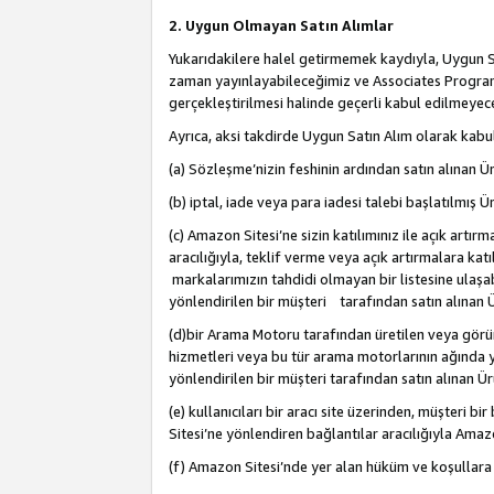
2. Uygun Olmayan Satın Alımlar
Yukarıdakilere halel getirmemek kaydıyla, Uygun Sa
zaman yayınlayabileceğimiz ve Associates Programı’
gerçekleştirilmesi halinde geçerli kabul edilmeyece
Ayrıca, aksi takdirde Uygun Satın Alım olarak kabul
(a) Sözleşme’nizin feshinin ardından satın alınan Ür
(b) iptal, iade veya para iadesi talebi başlatılmış Ür
(c) Amazon Sitesi’ne sizin katılımınız ile açık artı
aracılığıyla, teklif verme veya açık artırmalara k
markalarımızın tahdidi olmayan bir listesine ulaşab
yönlendirilen bir müşteri tarafından satın alınan Ü
(d)bir Arama Motoru tarafından üretilen veya görü
hizmetleri veya bu tür arama motorlarının ağında ye
yönlendirilen bir müşteri tarafından satın alınan Ür
(e) kullanıcıları bir aracı site üzerinden, müşteri
Sitesi’ne yönlendiren bağlantılar aracılığıyla Amazo
(f) Amazon Sitesi’nde yer alan hüküm ve koşullara