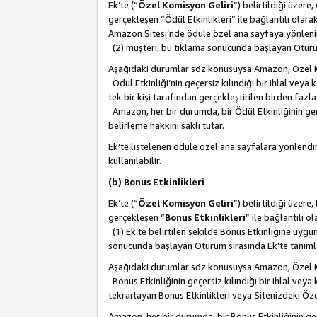
Ek’te (“
Özel Komisyon Geliri
”) belirtildiği üzere
gerçekleşen “Ödül Etkinlikleri” ile bağlantılı olarak
Amazon Sitesi’nde ödüle özel ana sayfaya yönlenir
(2) müşteri, bu tıklama sonucunda başlayan Oturu
Aşağıdaki durumlar söz konusuysa Amazon, Özel 
Ödül Etkinliği’nin geçersiz kılındığı bir ihlal vey
tek bir kişi tarafından gerçekleştirilen birden faz
Amazon, her bir durumda, bir Ödül Etkinliğinin ge
belirleme hakkını saklı tutar.
Ek’te listelenen ödüle özel ana sayfalara yönlendir
kullanılabilir.
(b) Bonus Etkinlikleri
Ek’te (“
Özel Komisyon Geliri
”) belirtildiği üzere
gerçekleşen “
Bonus Etkinlikleri
” ile bağlantılı ol
(1) Ek’te belirtilen şekilde Bonus Etkinliğine uygu
sonucunda başlayan Oturum sırasında Ek’te tanım
Aşağıdaki durumlar söz konusuysa Amazon, Özel 
Bonus Etkinliğinin geçersiz kılındığı bir ihlal vey
tekrarlayan Bonus Etkinlikleri veya Sitenizdeki Öz
Amazon, her bir durumda, bir Bonus Etkinliğinin g