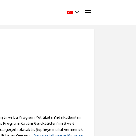
iştir ve bu Program Politikaları’nda kullanılan
Programı Katılım Gereklilikleri’nin 3 ve 6.
a da geçerli olacaktır. Şüpheye mahal vermemek
 IP Lisansı’nın veya
Amazon Influencer Program