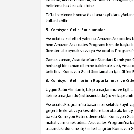
belirleme hakkını saklı tutar.
Ek’te listelenen bonusa özel ana sayfalara yönlendi
kullanılabilir.
5. Komisyon Geliri Sınırlamaları
Associates etiketleri yalnızca Amazon Associates ko
hem Amazon Associates Programı hem de başka bir p
ücretleri alıkoymak ve/veya Associates Programı’na
Zaman zaman, Associate’larınStandart Komisyon Ge
herhangi bir zaman dilimine bakılmaksızın), Amazo
belirtiriz. Komisyon Geliri Sınırlamaları için lütfen 
6. Komisyon Gelirlerinin Raporlanması ve Öd
Uygun Satın Alımları iç takip amaçlarımız ve ilgil
iletme amaçları doğrultusunda doğru ve kapsamlı b
AssociatesProgramı’na başarılı bir şekilde kayıt ya
geçerli tevkifat veya kesintilere tabi olarak, bir ay
bazda Komisyon Geliri ödenecektir. Komisyon Geliri
mahal vermemek adına, Associates Programı’na kayı
arasındaki döneme ilişkin herhangi bir Komisyon G