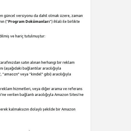
 en güncel versiyonu da dahil olmak üzere, zaman
ın (“
Program Dokümanları
”) ihlali ile birlikte
ilmiş ve hariç tutulmuştur:
 tarafınızdan satın alınan herhangi bir reklam
nı (aşağıdaki bağlantılar aracılığıyla
, “amaozn" veya “kindel" gibi) aracılığıyla
 reklam hizmetleri, veya diğer arama ve referans
i’ne verilen bağlantı aracılığıyla Amazon Sitesi’ne
 gerek kalmaksızın dolaylı şekilde bir Amazon