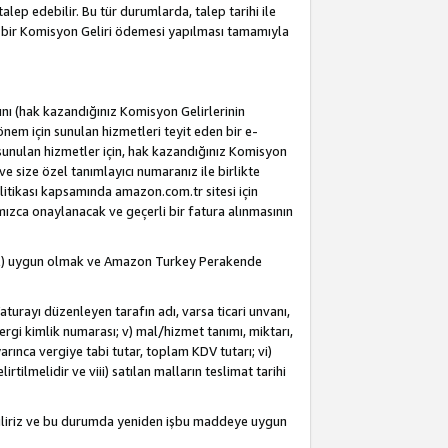
alep edebilir. Bu tür durumlarda, talep tarihi ile
i bir Komisyon Geliri ödemesi yapılması tamamıyla
rını (hak kazandığınız Komisyon Gelirlerinin
önem için sunulan hizmetleri teyit eden bir e-
e sunulan hizmetler için, hak kazandığınız Komisyon
ve size özel tanımlayıcı numaranız ile birlikte
litikası kapsamında amazon.com.tr sitesi için
fımızca onaylanacak ve geçerli bir fatura alınmasının
dahil) uygun olmak ve Amazon Turkey Perakende
Faturayı düzenleyen tarafın adı, varsa ticari unvanı,
 vergi kimlik numarası; v) mal/hizmet tanımı, miktarı,
arınca vergiye tabi tutar, toplam KDV tutarı; vi)
rtilmelidir ve viii) satılan malların teslimat tarihi
ebiliriz ve bu durumda yeniden işbu maddeye uygun