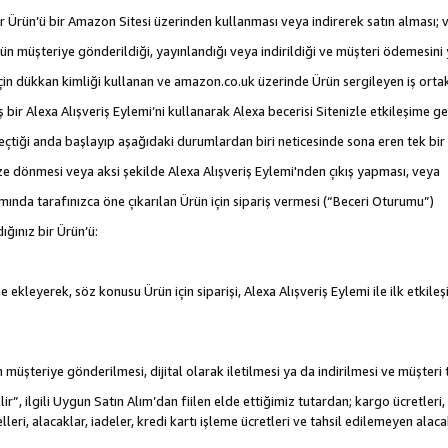
 bir Ürün’ü bir Amazon Sitesi üzerinden kullanması veya indirerek satın alması; 
rün müşteriye gönderildiği, yayınlandığı veya indirildiği ve müşteri ödemesin
için dükkan kimliği kullanan ve amazon.co.uk üzerinde Ürün sergileyen iş ortakl
iş bir Alexa Alışveriş Eylemi’ni kullanarak Alexa becerisi Sitenizle etkileşime g
e geçtiği anda başlayıp aşağıdaki durumlardan biri neticesinde sona eren tek b
ize dönmesi veya aksi şekilde Alexa Alışveriş Eylemi'nden çıkış yapması, veya
mında tarafınızca öne çıkarılan Ürün için sipariş vermesi (“Beceri Oturumu”)
ığınız bir Ürün’ü:
 ekleyerek, söz konusu Ürün için siparişi, Alexa Alışveriş Eylemi ile ilk etkile
nün müşteriye gönderilmesi, dijital olarak iletilmesi ya da indirilmesi ve müşter
r”, ilgili Uygun Satın Alım’dan fiilen elde ettiğimiz tutardan; kargo ücretleri, 
lleri, alacaklar, iadeler, kredi kartı işleme ücretleri ve tahsil edilemeyen al