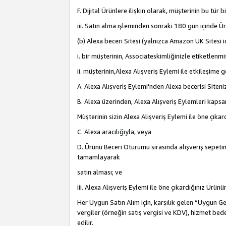
F. Dijital Ürünlere ilişkin olarak, müşterinin bu tür
iii. Satın alma işleminden sonraki 180 gün içinde Ü
(b) Alexa beceri Sitesi (yalnızca Amazon UK Sitesi 
i. bir müşterinin, Associateskimliğinizle etiketlenm
ii. müşterinin,Alexa Alışveriş Eylemi ile etkileşim
A. Alexa Alışveriş Eylemi'nden Alexa becerisi Siten
B. Alexa üzerinden, Alexa Alışveriş Eylemleri kapsa
Müşterinin sizin Alexa Alışveriş Eylemi ile öne çıkard
C. Alexa aracılığıyla, veya
D. Ürünü Beceri Oturumu sırasında alışveriş sepetine
tamamlayarak
satın alması; ve
iii. Alexa Alışveriş Eylemi ile öne çıkardığınız Ürü
Her Uygun Satın Alım için, karşılık gelen “Uygun Geli
vergiler (örneğin satış vergisi ve KDV), hizmet bede
edilir.