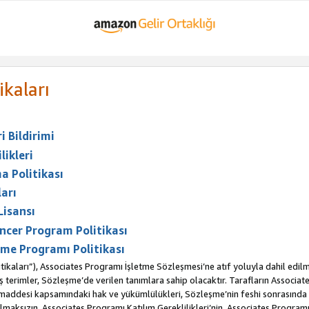
ikaları
 Bildirimi
likleri
a Politikası
arı
Lisansı
ncer Program Politikası
me Programı Politikası
ikaları”), Associates Programı İşletme Sözleşmesi’ne atıf yoluyla dahil edilm
erimler, Sözleşme’de verilen tanımlara sahip olacaktır. Tarafların Associates 
. maddesi kapsamındaki hak ve yükümlülükleri, Sözleşme’nin feshi sonrasınd
maksızın, Associates Programı Katılım Gereklilikleri’nin, Associates Programı