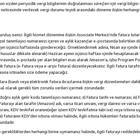
sizden periyodik vergi bilgilerinin doğrulanması süreçleri için vergi bilgisi t
 neticesinde verilecek vergi durumu teyidi arasındaki döneme ilişkin herhang
/kuruluş iseniz: İlgili hizmet dönemine ilişkin Associate Merkezi’nde fatura tuta
özel tanımlayıcı numaranızı içeren ve aylık kazançlar e-postasında belirtilen d
yen ayın üçüncü haftasında göndereceğiz. Örneklendirmek adına, Nisan ayı içind
. hususlar dikkate alınarak) Haziran ayının üçüncü haftası içinde hesaplanacak 
Sonrasında, e-postada yer alan bilgileri esas alarak Amazon’a, işbu Program Po
nik fatura (e-fatura veya e-arşiv fatura) düzenleyeceksiniz. İlgili fatura tara
asına istinaden size ödeme yapacağız.
nlara (basılı veya elektronik fatura ibrazlarına ilişkin vergi düzenlemeleri 
sal olarak gerekli tüm zorunlu verileri içermek zorundadır.
doğru aylık gelir kodu tanımlayıcı numaranız; ii) Fatura tarihi ve numarası; iii) 
) Faturayı alan tarafın (Amazon) adı, varsa ticari unvanı, vergi dairesi ve varsa
ranı, KDV tevkifat oranını(eğer işlem KDV tevkifatına tabi ise) veya istisna uy
i) faturanın KDV’den istisna olması halinde, ilgili istisna hükümleri faturada beli
rundadır.
n gerekliliklerden herhangi birine uymamanız halinde, ilgili faturayı redded