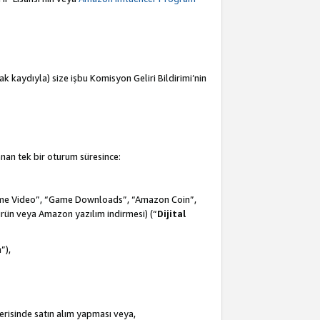
mak kaydıyla) size işbu Komisyon Geliri Bildirimi’nin
anan tek bir oturum süresince:
Prime Video”, “Game Downloads”, “Amazon Coin”,
ürün veya Amazon yazılım indirmesi) (“
Dijital
m
”),
çerisinde satın alım yapması veya,