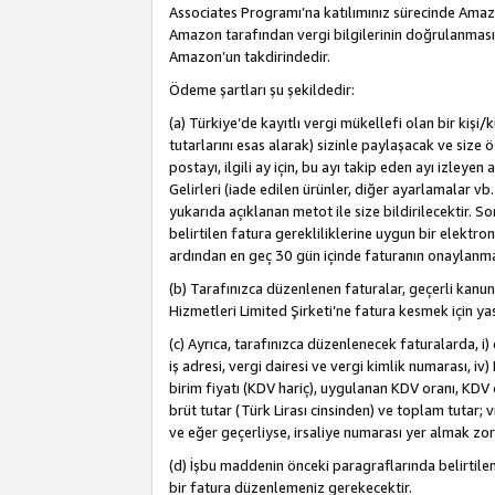
Associates Programı’na katılımınız sürecinde Amazon 
Amazon tarafından vergi bilgilerinin doğrulanması
Amazon’un takdirindedir.
Ödeme şartları şu şekildedir:
(a) Türkiye’de kayıtlı vergi mükellefi olan bir kişi
tutarlarını esas alarak) sizinle paylaşacak ve size 
postayı, ilgili ay için, bu ayı takip eden ayı izle
Gelirleri (iade edilen ürünler, diğer ayarlamalar vb
yukarıda açıklanan metot ile size bildirilecektir. 
belirtilen fatura gerekliliklerine uygun bir elektro
ardından en geç 30 gün içinde faturanın onaylanm
(b) Tarafınızca düzenlenen faturalar, geçerli kanu
Hizmetleri Limited Şirketi’ne fatura kesmek için ya
(c) Ayrıca, tarafınızca düzenlenecek faturalarda, i) 
iş adresi, vergi dairesi ve vergi kimlik numarası, iv
birim fiyatı (KDV hariç), uygulanan KDV oranı, KDV o
brüt tutar (Türk Lirası cinsinden) ve toplam tutar; vi
ve eğer geçerliyse, irsaliye numarası yer almak zo
(d) İşbu maddenin önceki paragraflarında belirtile
bir fatura düzenlemeniz gerekecektir.