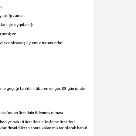
ve
i yaptığı zaman
arı için uygulanır):
eçmesi; ve
ir Alexa Alışveriş Eylemi oturumunda:
şime geçtiği tarihten itibaren en geç 89 gün içinde
i tarafından ücretinin ödenmiş olması.
hediye paketi ücretleri, elleçleme ücretleri,
acaklar düşüldükten sonra kalan miktar olarak kabul