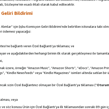
ali, Sözleşme’nin esaslı ihlali olarak kabul edilecektir.
eliri Bildirimi
 Alımlar” için (işbu Komisyon Geliri Bildirimi’nde belirtilen istisnalara tabi ol
ri ödemesi yapacağız:
itesi’ne bağlantı veren Özel Bağlantı’ya tıklaması; ve
şlayan ve aşağıdakilerden herhangi birinin ilk olarak gerçekleşmesi ile tamaml
i,
de olmak üzere, örneğin “Amazon Music”, “Amazon Shorts”, “eDocs”, “Amazon 
s”, “Kindle Newsfeeds” veya “Kindle Magazines” isimleri altında satılan bir 
ncak sizin Özel Bağlantınız olmayan bir Özel Bağlantı’ya tıklaması (“
Oturu
n alması, veya
ek ve söz konusu Ürün için Özel Bağlantı’ya ilk tıklamasından sonraki 89 gün i