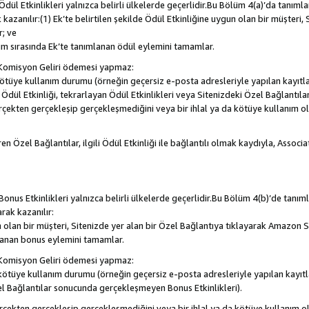
, Ödül Etkinlikleri yalnızca belirli ülkelerde geçerlidir.Bu Bölüm 4(a)’da tanım
 kazanılır:(1) Ek’te belirtilen şekilde Ödül Etkinliğine uygun olan bir müşteri,
; ve
m sırasında Ek’te tanımlanan ödül eylemini tamamlar.
Komisyon Geliri ödemesi yapmaz:
a kötüye kullanım durumu (örneğin geçersiz e-posta adresleriyle yapılan kayıtla
la Ödül Etkinliği, tekrarlayan Ödül Etkinlikleri veya Sitenizdeki Özel Bağlantı
rçekten gerçekleşip gerçekleşmediğini veya bir ihlal ya da kötüye kullanım 
en Özel Bağlantılar, ilgili Ödül Etkinliği ile bağlantılı olmak kaydıyla, Assoc
, Bonus Etkinlikleri yalnızca belirli ülkelerde geçerlidir.Bu Bölüm 4(b)’de tanı
arak kazanılır:
n olan bir müşteri, Sitenizde yer alan bir Özel Bağlantıya tıklayarak Amazon S
lanan bonus eylemini tamamlar.
Komisyon Geliri ödemesi yapmaz:
a kötüye kullanım durumu (örneğin geçersiz e-posta adresleriyle yapılan kayıtl
el Bağlantılar sonucunda gerçekleşmeyen Bonus Etkinlikleri).
erçekten gerçekleşip gerçekleşmediğini veya bir ihlal ya da kötüye kullanım 