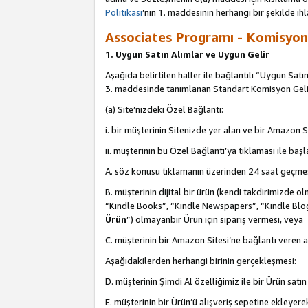
Politikası
’nın 1. maddesinin herhangi bir şekilde ihl
Associates Programı - Komisyon G
1. Uygun Satın Alımlar ve Uygun Gelir
Aşağıda belirtilen haller ile bağlantılı “Uygun Satın
3. maddesinde tanımlanan Standart Komisyon Geli
(a) Site’nizdeki Özel Bağlantı:
i. bir müşterinin Sitenizde yer alan ve bir Amazon S
ii. müşterinin bu Özel Bağlantı’ya tıklaması ile ba
A. söz konusu tıklamanın üzerinden 24 saat geçmes
B. müşterinin dijital bir ürün (kendi takdirimiz
“Kindle Books”, “Kindle Newspapers”, “Kindle Blog
Ürün
”) olmayanbir Ürün için sipariş vermesi, veya
C. müşterinin bir Amazon Sitesi’ne bağlantı veren a
Aşağıdakilerden herhangi birinin gerçekleşmesi:
D. müşterinin Şimdi Al özelliğimiz ile bir Ürün satı
E. müşterinin bir Ürün’ü alışveriş sepetine ekleyer