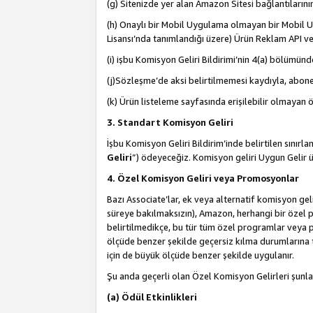
(g) Sitenizde yer alan Amazon Sitesi bağlantıları
(h) Onaylı bir Mobil Uygulama olmayan bir Mobil Uy
Lisansı’nda tanımlandığı üzere) Ürün Reklam API ve
(i) işbu Komisyon Geliri Bildirimi’nin 4(a) bölümünde 
(j)Sözleşme’de aksi belirtilmemesi kaydıyla, abonel
(k) Ürün listeleme sayfasında erişilebilir olmayan 
3. Standart Komisyon Geliri
İşbu Komisyon Geliri Bildirim’inde belirtilen sınır
Geliri
”) ödeyeceğiz. Komisyon geliri Uygun Gelir
4. Özel Komisyon Geliri veya Promosyonlar
Bazı Associate’lar, ek veya alternatif komisyon geli
süreye bakılmaksızın), Amazon, herhangi bir özel 
belirtilmedikçe, bu tür tüm özel programlar veya p
ölçüde benzer şekilde geçersiz kılma durumlarına t
için de büyük ölçüde benzer şekilde uygulanır.
Şu anda geçerli olan Özel Komisyon Gelirleri şunla
(a) Ödül Etkinlikleri