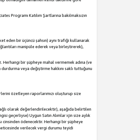
ociates Programı Katılım Şartlarına bakılmaksızın
et eden bir üçüncü şahsın) aynı trafiği kullanarak
antıları manipüle ederek veya birleştirerek),
iz. Herhangi bir şüpheye mahal vermemek adına (ve
a durdurma veya değiştirme hakkını saklı tuttuğunu
lerini özetleyen raporlarımızı oluşturup size
lı olarak değerlendirilecektir), aşağıda belirtilen
ngisi geçerliyse) Uygun Satın Alımlar için size aylık
sı cinsinden ödenecektir. Herhangi bir şüpheye
eticesinde verilecek vergi durumu teyidi