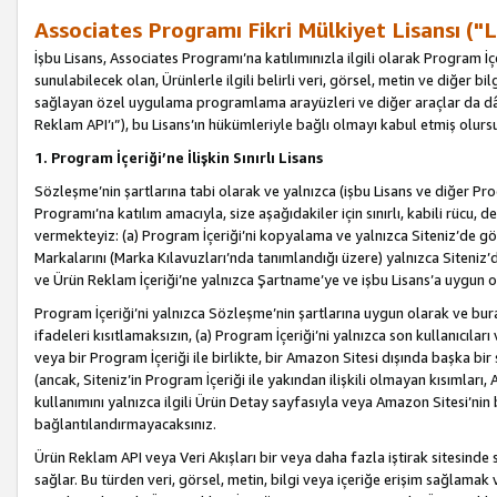
Associates Programı Fikri Mülkiyet Lisansı ("L
İşbu Lisans, Associates Programı’na katılımınızla ilgili olarak Program İ
sunulabilecek olan, Ürünlerle ilgili belirli veri, görsel, metin ve diğer bilg
sağlayan özel uygulama programlama arayüzleri ve diğer araçlar da dâh
Reklam API’ı”), bu Lisans’ın hükümleriyle bağlı olmayı kabul etmiş olurs
1. Program İçeriği’ne İlişkin Sınırlı Lisans
Sözleşme’nin şartlarına tabi olarak ve yalnızca (işbu Lisans ve diğer Pr
Programı’na katılım amacıyla, size aşağıdakiler için sınırlı, kabili rücu, 
vermekteyiz: (a) Program İçeriği’ni kopyalama ve yalnızca Siteniz’de gö
Markalarını (Marka Kılavuzları’nda tanımlandığı üzere) yalnızca Siteniz’
ve Ürün Reklam İçeriği’ne yalnızca Şartname’ye ve işbu Lisans’a uygun 
Program İçeriği’ni yalnızca Sözleşme’nin şartlarına uygun olarak ve bura
ifadeleri kısıtlamaksızın, (a) Program İçeriği’ni yalnızca son kullanıcılar
veya bir Program İçeriği ile birlikte, bir Amazon Sitesi dışında başka bi
(ancak, Siteniz’in Program İçeriği ile yakından ilişkili olmayan kısımları,
kullanımını yalnızca ilgili Ürün Detay sayfasıyla veya Amazon Sitesi’nin 
bağlantılandırmayacaksınız.
Ürün Reklam API veya Veri Akışları bir veya daha fazla iştirak sitesinde s
sağlar. Bu türden veri, görsel, metin, bilgi veya içeriğe erişim sağlama