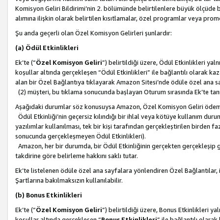
Komisyon Geliri Bildirimi’nin 2. bölümünde belirtilenlere büyük ölçüde 
alımına ilişkin olarak belirtilen kısıtlamalar, özel programlar veya pro
Şu anda geçerli olan Özel Komisyon Gelirleri şunlardır:
(a) Ödül Etkinlikleri
Ek’te (“
Özel Komisyon Geliri
”) belirtildiği üzere, Ödül Etkinlikleri ya
koşullar altında gerçekleşen “Ödül Etkinlikleri” ile bağlantılı olarak kaza
alan bir Özel Bağlantıya tıklayarak Amazon Sitesi’nde ödüle özel ana s
(2) müşteri, bu tıklama sonucunda başlayan Oturum sırasında Ek’te ta
Aşağıdaki durumlar söz konusuysa Amazon, Özel Komisyon Geliri öde
Ödül Etkinliği’nin geçersiz kılındığı bir ihlal veya kötüye kullanım dur
yazılımlar kullanılması, tek bir kişi tarafından gerçekleştirilen birden f
sonucunda gerçekleşmeyen Ödül Etkinlikleri).
Amazon, her bir durumda, bir Ödül Etkinliğinin gerçekten gerçekleşip 
takdirine göre belirleme hakkını saklı tutar.
Ek’te listelenen ödüle özel ana sayfalara yönlendiren Özel Bağlantılar, i
Şartlarına bakılmaksızın kullanılabilir.
(b) Bonus Etkinlikleri
Ek’te (“
Özel Komisyon Geliri
”) belirtildiği üzere, Bonus Etkinlikleri 
koşullar altında gerçekleşen “
Bonus Etkinlikleri
” ile bağlantılı olarak 