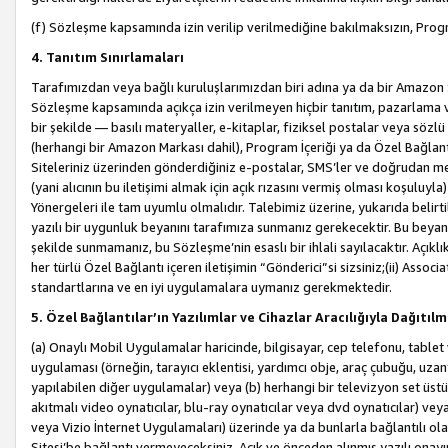
(f) Sözleşme kapsamında izin verilip verilmediğine bakılmaksızın, Progr
4. Tanıtım Sınırlamaları
Tarafımızdan veya bağlı kuruluşlarımızdan biri adına ya da bir Amazon 
Sözleşme kapsamında açıkça izin verilmeyen hiçbir tanıtım, pazarlama v
bir şekilde — basılı materyaller, e-kitaplar, fiziksel postalar veya söz
(herhangi bir Amazon Markası dahil), Program İçeriği ya da Özel Bağlant
Siteleriniz üzerinden gönderdiğiniz e-postalar, SMS’ler ve doğrudan mesaj
(yani alıcının bu iletişimi almak için açık rızasını vermiş olması koşul
Yönergeleri ile tam uyumlu olmalıdır. Talebimiz üzerine, yukarıda belir
yazılı bir uygunluk beyanını tarafımıza sunmanız gerekecektir. Bu beyanı
şekilde sunmamanız, bu Sözleşme’nin esaslı bir ihlali sayılacaktır. Açık
her türlü Özel Bağlantı içeren iletişimin “Gönderici”si sizsiniz;(ii) Asso
standartlarına ve en iyi uygulamalara uymanız gerekmektedir.
5. Özel Bağlantılar’ın Yazılımlar ve Cihazlar Aracılığıyla Dağıtılm
(a) Onaylı Mobil Uygulamalar haricinde, bilgisayar, cep telefonu, tablet 
uygulaması (örneğin, tarayıcı eklentisi, yardımcı obje, araç çubuğu, uzan
yapılabilen diğer uygulamalar) veya (b) herhangi bir televizyon set üstü k
akıtmalı video oynatıcılar, blu-ray oynatıcılar veya dvd oynatıcılar) ve
veya Vizio İnternet Uygulamaları) üzerinde ya da bunlarla bağlantılı o
Sitesi’be bağlantı vermeyeceksiniz. Açık ve önceden alınmış yazılı onay