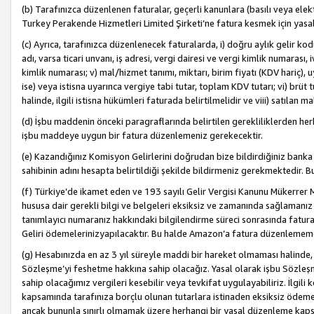
(b) Tarafınızca düzenlenen faturalar, geçerli kanunlara (basılı veya ele
Turkey Perakende Hizmetleri Limited Şirketi’ne fatura kesmek için yasal
(c) Ayrıca, tarafınızca düzenlenecek faturalarda, i) doğru aylık gelir kodu
adı, varsa ticari unvanı, iş adresi, vergi dairesi ve vergi kimlik numarası,
kimlik numarası; v) mal/hizmet tanımı, miktarı, birim fiyatı (KDV hariç)
ise) veya istisna uyarınca vergiye tabi tutar, toplam KDV tutarı; vi) brüt 
halinde, ilgili istisna hükümleri faturada belirtilmelidir ve viii) satılan 
(d) İşbu maddenin önceki paragraflarında belirtilen gerekliliklerden he
işbu maddeye uygun bir fatura düzenlemeniz gerekecektir.
(e) Kazandığınız Komisyon Gelirlerini doğrudan bize bildirdiğiniz banka
sahibinin adını hesapta belirtildiği şekilde bildirmeniz gerekmektedir. 
(f) Türkiye’de ikamet eden ve 193 sayılı Gelir Vergisi Kanunu Mükerrer 
hususa dair gerekli bilgi ve belgeleri eksiksiz ve zamanında sağlamanız
tanımlayıcı numaranız hakkındaki bilgilendirme süreci sonrasında fatur
Geliri ödemelerinizyapılacaktır. Bu halde Amazon’a fatura düzenlemem
(g) Hesabınızda en az 3 yıl süreyle maddi bir hareket olmaması halinde
Sözleşme’yi feshetme hakkına sahip olacağız. Yasal olarak işbu Sözl
sahip olacağımız vergileri kesebilir veya tevkifat uygulayabiliriz. İlgil
kapsamında tarafınıza borçlu olunan tutarlara istinaden eksiksiz ödeme
ancak bununla sınırlı olmamak üzere herhangi bir yasal düzenleme kap