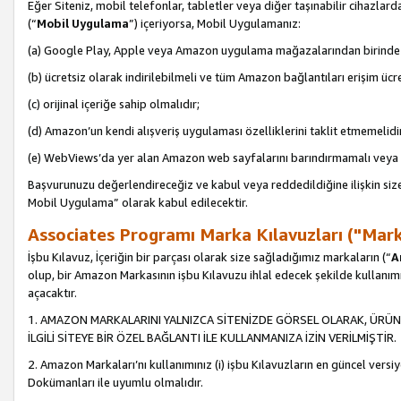
Eğer Siteniz, mobil telefonlar, tabletler veya diğer taşınabilir cihazlar
(“
Mobil Uygulama
”) içeriyorsa, Mobil Uygulamanız:
(a) Google Play, Apple veya Amazon uygulama mağazalarından birinde 
(b) ücretsiz olarak indirilebilmeli ve tüm Amazon bağlantıları erişim ücre
(c) orijinal içeriğe sahip olmalıdır;
(d) Amazon’un kendi alışveriş uygulaması özelliklerini taklit etmemelidi
(e) WebViews’da yer alan Amazon web sayfalarını barındırmamalı veya
Başvurunuzu değerlendireceğiz ve kabul veya reddedildiğine ilişkin si
Mobil Uygulama” olarak kabul edilecektir.
Associates Programı Marka Kılavuzları ("Mark
İşbu Kılavuz, İçeriğin bir parçası olarak size sağladığımız markaların (“
A
olup, bir Amazon Markasının işbu Kılavuzu ihlal edecek şekilde kullanım
açacaktır.
1. AMAZON MARKALARINI YALNIZCA SİTENİZDE GÖRSEL OLARAK, ÜRÜN
İLGİLİ SİTEYE BİR ÖZEL BAĞLANTI İLE KULLANMANIZA İZİN VERİLMİŞTİR.
2. Amazon Markaları’nı kullanımınız (i) işbu Kılavuzların en güncel versiy
Dokümanları ile uyumlu olmalıdır.