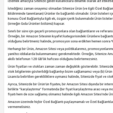
izlemek amacıyla Sitenize gelen kullanıcılara dinamik olarak alt etiketl
İstediğiniz zaman onayımız olmadan Sitenize Ürün (ve ilgili Özel Bağlantı
Bildiriminde tanımlanan) Ürünler ile bağlantılı olmalıdır. Ürün listeleri
konusu Özel Bağlantıyla ilgili ek, özgün içerik bulunmalıdır.Ürün listele
(örneğin Gıda Ürünleri bölümü) kapsar.
Sınırlı bir süre için geçerli promosyonlara olan bağlantıların ve refera
Örneğin, bir Amazon Sitesinin kıyafet kategorisindeki Ürünlere bağlant
olduğunu belirtmeniz halinde, promosyon sona erdikten hemen sonra %15
Herhangi bir Ürün, Amazon Sitesi veya politikalarımız, promosyonlarımız
yanıltıcı iddialarda bulunmamanız gerekmektedir. Örneğin, Sitenize Amazon
akıllı telefonun 128 GB’lık hafızası olduğunu belirtemezsiniz.
Ürün fiyatları ve stokları zaman zaman değişiklik gösterebilir. Sitenizde 
stok bilgilerinin gösterildiği bağlantıyı bizim sağlamamız veya (b) Ürün f
Lisansta belirtilen gerekliliklere uymanız halinde, Sitenizde fiyat ve stok 
Ayrıca, Sitenizde bir Ürün’ün fiyatını, bir Amazon Sitesi dışında bir inte
birlikte “karşılaştırma” formatında (bir fiyat karşılaştırma aracı veya 
fiyatı hem de size sağlamış olmamız halinde ilgili Amazon Sitesi’nde Ür
Amazon üzerinde hiçbir Özel Bağlantı paylaşmamalı ve Özel Bağlantılar
vermemelisiniz.