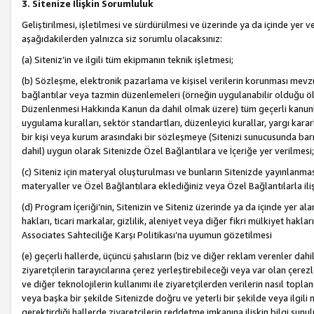
3. Sitenize İlişkin Sorumluluk
Geliştirilmesi, işletilmesi ve sürdürülmesi ve üzerinde ya da içinde yer ve
aşağıdakilerden yalnızca siz sorumlu olacaksınız:
(a) Siteniz’in ve ilgili tüm ekipmanın teknik işletmesi;
(b) Sözleşme, elektronik pazarlama ve kişisel verilerin korunması mevzua
bağlantılar veya tazmin düzenlemeleri (örneğin uygulanabilir olduğu ölç
Düzenlenmesi Hakkında Kanun da dahil olmak üzere) tüm geçerli kanunlar, y
uygulama kuralları, sektör standartları, düzenleyici kurallar, yargı kararl
bir kişi veya kurum arasındaki bir sözleşmeye (Sitenizi sunucusunda barı
dahil) uygun olarak Sitenizde Özel Bağlantılara ve İçeriğe yer verilmesi;
(c) Siteniz için materyal oluşturulması ve bunların Sitenizde yayınlanmas
materyaller ve Özel Bağlantılara eklediğiniz veya Özel Bağlantılarla ili
(d) Program İçeriği’nin, Sitenizin ve Siteniz üzerinde ya da içinde yer al
hakları, ticari markalar, gizlilik, aleniyet veya diğer fikri mülkiyet hak
Associates Sahteciliğe Karşı Politikası’na uyumun gözetilmesi
(e) geçerli hallerde, üçüncü şahısların (biz ve diğer reklam verenler dah
ziyaretçilerin tarayıcılarına çerez yerleştirebileceği veya var olan çerezler
ve diğer teknolojilerin kullanımı ile ziyaretçilerden verilerin nasıl toplandı
veya başka bir şekilde Sitenizde doğru ve yeterli bir şekilde veya ilgili 
gerektirdiği hallerde ziyaretçilerin reddetme imkanına ilişkin bilgi sunul