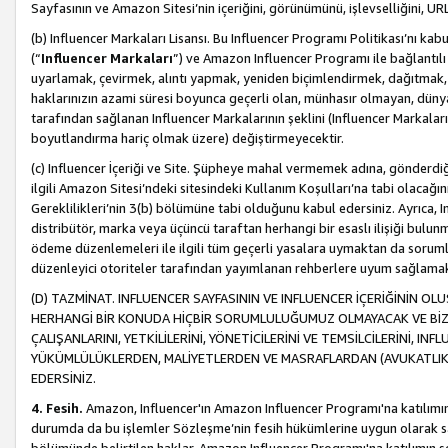
Sayfasının ve Amazon Sitesi’nin içeriğini, görünümünü, işlevselliğini, URL'
(b) Influencer Markaları Lisansı. Bu Influencer Programı Politikası’nı kab
(“
Influencer Markaları
”) ve Amazon Influencer Programı ile bağlantı
uyarlamak, çevirmek, alıntı yapmak, yeniden biçimlendirmek, dağıtmak, il
haklarınızın azami süresi boyunca geçerli olan, münhasır olmayan, dünya
tarafından sağlanan Influencer Markalarının şeklini (Influencer Markal
boyutlandırma hariç olmak üzere) değiştirmeyecektir.
(c) Influencer İçeriği ve Site. Şüpheye mahal vermemek adına, gönderdiğin
ilgili Amazon Sitesi’ndeki sitesindeki Kullanım Koşulları’na tabi olacağı
Gereklilikleri’nin 3(b) bölümüne tabi olduğunu kabul edersiniz. Ayrıca, Inf
distribütör, marka veya üçüncü taraftan herhangi bir esaslı ilişiği bul
ödeme düzenlemeleri ile ilgili tüm geçerli yasalara uymaktan da soruml
düzenleyici otoriteler tarafından yayımlanan rehberlere uyum sağlama
(D) TAZMİNAT. INFLUENCER SAYFASININ VE INFLUENCER İÇERİĞİNİN OL
HERHANGİ BİR KONUDA HİÇBİR SORUMLULUĞUMUZ OLMAYACAK VE BİZİ, B
ÇALIŞANLARINI, YETKİLİLERİNİ, YÖNETİCİLERİNİ VE TEMSİLCİLERİNİ, IN
YÜKÜMLÜLÜKLERDEN, MALİYETLERDEN VE MASRAFLARDAN (AVUKATLIK 
EDERSİNİZ.
4. Fesih.
Amazon, Influencer'ın Amazon Influencer Programı'na katılımını a
durumda da bu işlemler Sözleşme’nin fesih hükümlerine uygun olarak sağl