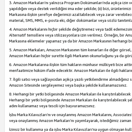
3. Amazon Markaları’nı yalnızca Program Dokümanları’nda açıkça izin ver
yapıldığını veya destek verildiğini ima eder şekilde; (ii) bizi, ürünlerim
Markasına ilişkin şerefiye değerimizi azaltabilecek veya zarar verebilec
material, SMS, MMS, e-posta eki, diğer dokümanlar veya sözlü tanıtıml
4. Amazon Markalarını hiçbir şekilde değiştiremez veya tadil edemezsin
Alternatif temsillere veya stilizasyonlara izin verilmez. Örneğin, bir A
Markasına eklemeler yapamaz ya da bir Amazon Markasının herhangi bir
5. Amazon Markaları, Amazon Markasının tüm kenarları ile diğer görsel, 
Amazon Markaları hiçbir surette ilgili Markanın okunurluğunu ya da görü
6. Amazon Markalarına ilişkin tüm hakların münhasır mülkiyeti bize aitt
menfaatimize hüküm ifade edecektir. Amazon Markaları ile ilgili hakları
7. İlgili satıcı veya sağlayıcıdan açıkça yazılı yetkilendirme almadığınız s
Amazon Sitesinde sergileyemez veya başka şekilde kullanamazsınız.
8. Herhangi bir yetki bölgesinde Amazon Markaları ile karıştırılabilecek
Herhangi bir yetki bölgesinde Amazon Markaları ile karıştırılabilecek şek
adını kullanamaz veya tescili için başvuramazsınız.
İşbu Marka Kılavuzları’nı ve onaylanmış Amazon Markalarını, AssociatesSi
veya onaylanmış Amazon Markaları’nı yayımlayarak, istediğimiz zaman v
İzinsiz bir kullanıma ya da işbu Marka Kılavuzları’na uygun olmayan kul