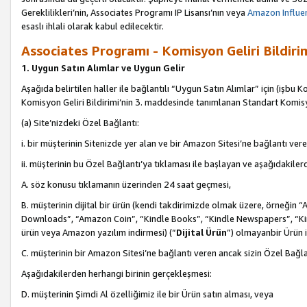
Gereklilikleri’nin, Associates Programı IP Lisansı’nın veya
Amazon Influen
esaslı ihlali olarak kabul edilecektir.
Associates Programı - Komisyon Geliri Bildiri
1. Uygun Satın Alımlar ve Uygun Gelir
Aşağıda belirtilen haller ile bağlantılı “Uygun Satın Alımlar” için (işbu K
Komisyon Geliri Bildirimi’nin 3. maddesinde tanımlanan Standart Komis
(a) Site’nizdeki Özel Bağlantı:
i. bir müşterinin Sitenizde yer alan ve bir Amazon Sitesi’ne bağlantı ver
ii. müşterinin bu Özel Bağlantı’ya tıklaması ile başlayan ve aşağıdakile
A. söz konusu tıklamanın üzerinden 24 saat geçmesi,
B. müşterinin dijital bir ürün (kendi takdirimizde olmak üzere, örneğ
Downloads”, “Amazon Coin”, “Kindle Books”, “Kindle Newspapers”, “Kind
ürün veya Amazon yazılım indirmesi) (“
Dijital Ürün
”) olmayanbir Ürün i
C. müşterinin bir Amazon Sitesi’ne bağlantı veren ancak sizin Özel Bağla
Aşağıdakilerden herhangi birinin gerçekleşmesi:
D. müşterinin Şimdi Al özelliğimiz ile bir Ürün satın alması, veya