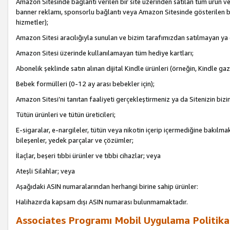
Amazon Sitesinde bağlantı verilen bir site üzerinden satılan tüm ürün ve
banner reklamı, sponsorlu bağlantı veya Amazon Sitesinde gösterilen başk
hizmetler);
Amazon Sitesi aracılığıyla sunulan ve bizim tarafımızdan satılmayan ya
Amazon Sitesi üzerinde kullanılamayan tüm hediye kartları;
Abonelik şeklinde satın alınan dijital Kindle ürünleri (örneğin, Kindle gaz
Bebek formülleri (0-12 ay arası bebekler için);
Amazon Sitesi’ni tanıtan faaliyeti gerçekleştirmeniz ya da Sitenizin bizi
Tütün ürünleri ve tütün üreticileri;
E-sigaralar, e-nargileler, tütün veya nikotin içerip içermediğine bakılmaks
bileşenler, yedek parçalar ve çözümler;
İlaçlar, beşeri tıbbi ürünler ve tıbbi cihazlar; veya
Ateşli Silahlar; veya
Aşağıdaki ASIN numaralarından herhangi birine sahip ürünler:
Halihazırda kapsam dışı ASIN numarası bulunmamaktadır.
Associates Programı Mobil Uygulama Politika