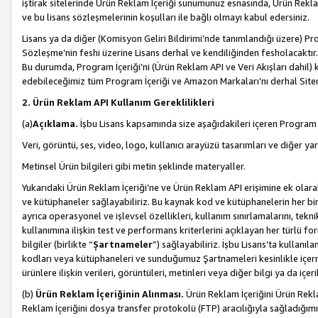
iştirak sitelerinde Ürün Reklam İçeriği sunumunuz esnasında, Ürün Reklam 
ve bu lisans sözleşmelerinin koşulları ile bağlı olmayı kabul edersiniz.
Lisans ya da diğer (Komisyon Geliri Bildirimi’nde tanımlandığı üzer
Sözleşme’nin feshi üzerine Lisans derhal ve kendiliğinden fesholacaktır.
Bu durumda, Program İçeriği’ni (Ürün Reklam API ve Veri Akışları dahil
edebileceğimiz tüm Program İçeriği ve Amazon Markaları’nı derhal Siteni
2. Ürün Reklam API Kullanım Gereklilikleri
(a)
Açıklama.
İşbu Lisans kapsamında size aşağıdakileri içeren Program İ
Veri, görüntü, ses, video, logo, kullanıcı arayüzü tasarımları ve diğer ya
Metinsel Ürün bilgileri gibi metin şeklinde materyaller.
Yukarıdaki Ürün Reklam İçeriği’ne ve Ürün Reklam API erişimine ek olar
ve kütüphaneler sağlayabiliriz. Bu kaynak kod ve kütüphanelerin her biri s
ayrıca operasyonel ve işlevsel özellikleri, kullanım sınırlamalarını, tekn
kullanımına ilişkin test ve performans kriterlerini açıklayan her türlü fo
bilgiler (birlikte “
Şartnameler
”) sağlayabiliriz. İşbu Lisans’ta kullan
kodları veya kütüphaneleri ve sunduğumuz Şartnameleri kesinlikle içerme
ürünlere ilişkin verileri, görüntüleri, metinleri veya diğer bilgi ya da içer
(b)
Ürün Reklam İçeriğinin Alınması.
Ürün Reklam İçeriğini Ürün Rekla
Reklam İçeriğini dosya transfer protokolü (FTP) aracılığıyla sağladığımız 