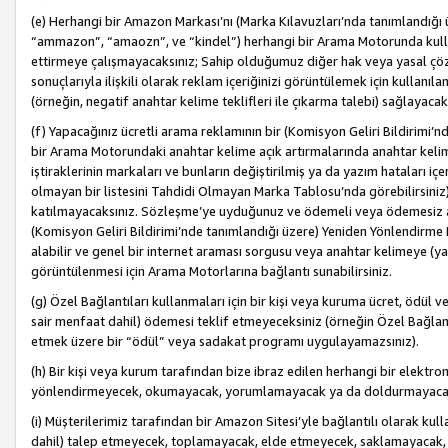
(e) Herhangi bir Amazon Markası’nı (Marka Kılavuzları’nda tanımlandığı ü
“ammazon”, “amaozn”, ve “kindel”) herhangi bir Arama Motorunda kulla
ettirmeye çalışmayacaksınız; Sahip olduğumuz diğer hak veya yasal çöz
sonuçlarıyla ilişkili olarak reklam içeriğinizi görüntülemek için kullanıl
(örneğin, negatif anahtar kelime teklifleri ile çıkarma talebi) sağlayaca
(f) Yapacağınız ücretli arama reklamının bir (Komisyon Geliri Bildirimi’
bir Arama Motorundaki anahtar kelime açık artırmalarında anahtar kelim
iştiraklerinin markaları ve bunların değiştirilmiş ya da yazım hataları iç
olmayan bir listesini Tahdidi Olmayan Marka Tablosu’nda görebilirsiniz)
katılmayacaksınız. Sözleşme’ye uyduğunuz ve ödemeli veya ödemesiz ara
(Komisyon Geliri Bildirimi’nde tanımlandığı üzere) Yeniden Yönlendirme 
alabilir ve genel bir internet araması sorgusu veya anahtar kelimeye (y
görüntülenmesi için Arama Motorlarına bağlantı sunabilirsiniz.
(g) Özel Bağlantıları kullanmaları için bir kişi veya kuruma ücret, ödül 
sair menfaat dahil) ödemesi teklif etmeyeceksiniz (örneğin Özel Bağlantıl
etmek üzere bir “ödül” veya sadakat programı uygulayamazsınız).
(h) Bir kişi veya kurum tarafından bize ibraz edilen herhangi bir elekt
yönlendirmeyecek, okumayacak, yorumlamayacak ya da doldurmayacak
(i) Müşterilerimiz tarafından bir Amazon Sitesi’yle bağlantılı olarak kulla
dahil) talep etmeyecek, toplamayacak, elde etmeyecek, saklamayacak,