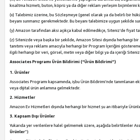
kısaltma hizmeti, buton, köprü ya da diğer reklam yerleşim biçimlerini 
(x) Talebimiz üzerine, bu Sözleşmeye (genel olarak ya da belirli bir hük
beyanı sunmanız gerekmektedir. Bu beyanı talebimize uygun şekilde sunma
(y) Amazon tarafından aksi açıkça kabul edilmedikçe, Siteniz’de fiyat tak
(z) Sitenizde veya başka bir şekilde, Amazon Sitesi dışında herhangi bi
tanıtımı veya reklamı amacıyla herhangi bir Program İçeriğini gösterem
ilgili herhangi bir veri, görsel, metin veya diğer bilgi ya da içeriği Si
Associates Programı Ürün Bildirimi (“Ürün Bildirimi”)
1. Ürünler
Associates Programı kapsamında, işbu Ürün Bildirimi’nde tanımlanan ekle
veya dijital ürün anlamına gelmektedir.
2. Hizmetler
Amazon Ev Hizmetleri dışında herhangi bir hizmet şu an itibariyle Ürünl
3. Kapsam Dışı Ürünler
Yukarıda yer verilenlere halel gelmemek üzere, aşağıda belirtilenler Ass
Ürünler
”):