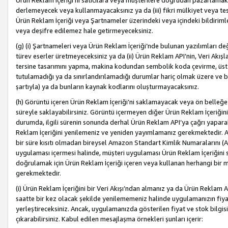
Ürün Reklam İçeriği’ni satıcılara veya müşterilere doğrudan pazarlamak, 
derlemeyecek veya kullanmayacaksınız ya da (iii) fikri mülkiyet veya tesci
Ürün Reklam İçeriği veya Şartnameler üzerindeki veya içindeki bildiri
veya deşifre edilemez hale getirmeyeceksiniz.
(g) (i) Şartnameleri veya Ürün Reklam İçeriği’nde bulunan yazılımları d
türev eserler üretmeyeceksiniz ya da (ii) Ürün Reklam API’nin, Veri Akışla
tersine tasarımını yapma, makina kodundan sembolik koda çevirme, üst
tutulamadığı ya da sınırlandırılamadığı durumlar hariç olmak üzere ve b
şartıyla) ya da bunların kaynak kodlarını oluşturmayacaksınız.
(h) Görüntü içeren Ürün Reklam İçeriği’ni saklamayacak veya ön belleğe 
süreyle saklayabilirsiniz. Görüntü içermeyen diğer Ürün Reklam İçeriğin
durumda, ilgili sürenin sonunda derhal Ürün Reklam API’ya çağrı yaparak
Reklam İçeriğini yenilemeniz ve yeniden yayımlamanız gerekmektedir. Ak
bir süre kısıtı olmadan bireysel Amazon Standart Kimlik Numaralarını (AS
uygulaması içermesi halinde, müşteri uygulaması Ürün Reklam İçeriğin
doğrulamak için Ürün Reklam İçeriği içeren veya kullanan herhangi bir m
gerekmektedir.
(i) Ürün Reklam İçeriğini bir Veri Akışı’ndan almanız ya da Ürün Reklam
saatte bir kez olacak şekilde yenilememeniz halinde uygulamanızın fiya
yerleştireceksiniz. Ancak, uygulamanızda gösterilen fiyat ve stok bilgis
çıkarabilirsiniz. Kabul edilen mesajlaşma örnekleri şunları içerir: