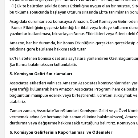
(1) Ek’te belirtilen şekilde Bonus Etkinliğine uygun olan bir müşteri, S
bu tıklama sonucunda başlayan Oturum sırasında Ek’te tanımlanan bon
Aşağıdaki durumlar söz konusuysa Amazon, Özel Komisyon Geliri öde
Bonus Etkinliğinin geçersiz kılındığı bir ihlal veya kötüye kullanım dur
yazılımlar kullanılması, tekrarlayan Bonus Etkinlikleri veya Sitenizdek
Amazon, her bir durumda, bir Bonus Etkinliğinin gerçekten gerçekleşip 
takdirine göre belirleme hakkını saklı tutar.
Ek’te listelenen bonusa özel ana sayfalara yönlendiren Özel Bağlantılar, 
Şartlarına bakılmaksızın kullanılabilir.
5. Komisyon Geliri Sınırlamaları
Associates etiketleri yalnızca Amazon Associates komisyonlarından yarar
aynı trafiği kullanarak hem Amazon Associates Programı hem de başka b
bağlantıları manipüle ederek veya birleştirerek), ücretleri alıkoymak 
alabiliriz.
Zaman zaman, Associate’larınStandart Komisyon Geliri veya Özel Komisy
vermemek adına (ve herhangi bir zaman dilimine bakılmaksızın), Amazon
durdurma veya değiştirme hakkını saklı tuttuğunu belirtiriz. Komisyon Gel
6. Komisyon Gelirlerinin Raporlanması ve Ödemeler