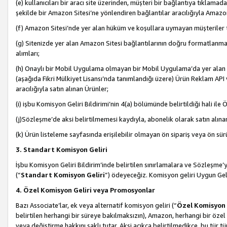
(e) kullanıcıları bir aracı site üzerinden, müşteri bir bağlantıya tıkla
şekilde bir Amazon Sitesi’ne yönlendiren bağlantılar aracılığıyla Amazon
(f) Amazon Sitesi’nde yer alan hüküm ve koşullara uymayan müşteriler t
(g) Sitenizde yer alan Amazon Sitesi bağlantılarının doğru formatlanm
alımları;
(h) Onaylı bir Mobil Uygulama olmayan bir Mobil Uygulama’da yer alan b
(aşağıda Fikri Mülkiyet Lisansı’nda tanımlandığı üzere) Ürün Reklam API
aracılığıyla satın alınan Ürünler;
(i) işbu Komisyon Geliri Bildirimi’nin 4(a) bölümünde belirtildiği hali ile Ö
(j)Sözleşme’de aksi belirtilmemesi kaydıyla, abonelik olarak satın alına
(k) Ürün listeleme sayfasında erişilebilir olmayan ön sipariş veya ön sü
3. Standart Komisyon Geliri
İşbu Komisyon Geliri Bildirim’inde belirtilen sınırlamalara ve Sözleşme
(“
Standart Komisyon Geliri
”) ödeyeceğiz. Komisyon geliri Uygun Ge
4. Özel Komisyon Geliri veya Promosyonlar
Bazı Associate’lar, ek veya alternatif komisyon geliri (“
Özel Komisyon 
belirtilen herhangi bir süreye bakılmaksızın), Amazon, herhangi bir 
veya değiştirme hakkını saklı tutar. Aksi açıkça belirtilmedikçe, bu tür