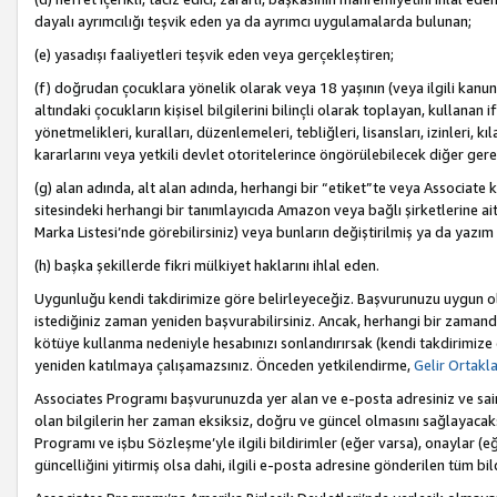
dayalı ayrımcılığı teşvik eden ya da ayrımcı uygulamalarda bulunan;
(e) yasadışı faaliyetleri teşvik eden veya gerçekleştiren;
(f) doğrudan çocuklara yönelik olarak veya 18 yaşının (veya ilgili kanun
altındaki çocukların kişisel bilgilerini bilinçli olarak toplayan, kullana
yönetmelikleri, kuralları, düzenlemeleri, tebliğleri, lisansları, izinleri, k
kararlarını veya yetkili devlet otoritelerince öngörülebilecek diğer gerekl
(g) alan adında, alt alan adında, herhangi bir “etiket”te veya Associate
sitesindeki herhangi bir tanımlayıcıda Amazon veya bağlı şirketlerine ai
Marka Listesi’nde görebilirsiniz) veya bunların değiştirilmiş ya da yazım
(h) başka şekillerde fikri mülkiyet haklarını ihlal eden.
Uygunluğu kendi takdirimize göre belirleyeceğiz. Başvurunuzu uygun o
istediğiniz zaman yeniden başvurabilirsiniz. Ancak, herhangi bir zaman
kötüye kullanma nedeniyle hesabınızı sonlandırırsak (kendi takdirimiz
yeniden katılmaya çalışamazsınız. Önceden yetkilendirme,
Gelir Ortakl
Associates Programı başvurunuzda yer alan ve e-posta adresiniz ve sair ileti
olan bilgilerin her zaman eksiksiz, doğru ve güncel olmasını sağlayacaks
Programı ve işbu Sözleşme’yle ilgili bildirimler (eğer varsa), onaylar (eğ
güncelliğini yitirmiş olsa dahi, ilgili e-posta adresine gönderilen tüm bil