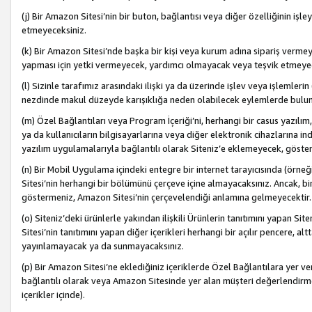
(j) Bir Amazon Sitesi’nin bir buton, bağlantısı veya diğer özelliğinin 
etmeyeceksiniz.
(k) Bir Amazon Sitesi’nde başka bir kişi veya kurum adına sipariş verm
yapması için yetki vermeyecek, yardımcı olmayacak veya teşvik etmeyec
(l) Sizinle tarafımız arasındaki ilişki ya da üzerinde işlev veya işlemler
nezdinde makul düzeyde karışıklığa neden olabilecek eylemlerde bulu
(m) Özel Bağlantıları veya Program İçeriği’ni, herhangi bir casus yazılım,
ya da kullanıcıların bilgisayarlarına veya diğer elektronik cihazlarına 
yazılım uygulamalarıyla bağlantılı olarak Siteniz’e eklemeyecek, göst
(n) Bir Mobil Uygulama içindeki entegre bir internet tarayıcısında (örn
Sitesi’nin herhangi bir bölümünü çerçeve içine almayacaksınız. Ancak, bi
göstermeniz, Amazon Sitesi’nin çerçevelendiği anlamına gelmeyecektir.
(o) Siteniz’deki ürünlerle yakından ilişkili Ürünlerin tanıtımını yapan Si
Sitesi’nin tanıtımını yapan diğer içerikleri herhangi bir açılır pencere, a
yayınlamayacak ya da sunmayacaksınız.
(p) Bir Amazon Sitesi’ne eklediğiniz içeriklerde Özel Bağlantılara yer v
bağlantılı olarak veya Amazon Sitesinde yer alan müşteri değerlendirmele
içerikler içinde).