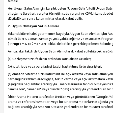
olması.
Her Uygun Satın Alım için, karşılık gelen “Uygun Gelir”, ilgili Uygun Satın
elleçleme ücretleri, vergiler (örneğin satış vergisi ve KDV), hizmet bedell
düşüldükten sonra kalan miktar olarak kabul edilir.
2. Uygun Olmayan Satın Alımlar
Yukarıdakilere halel getirmemek kaydıyla, Uygun Satın Alımlar, işbu Ass
olmak üzere, zaman zaman yayınlayabileceğimiz ve Associates Programı’
(“
Program Dokümanları
”) ihlali ile birlikte gerçekleştirilmesi halinde
Ayrıca, aksi takdirde Uygun Satın Alım olarak kabul edilebilecek aşağıda
(a) Sözleşme’nizin feshinin ardından satın alınan Ürünler;
(b) iptal, iade veya para iadesi talebi başlatılmış Ürün siparişleri;
(c) Amazon Sitesi’ne sizin katılımınız ile açık artırma veya satın alma yol
herhangi bir reklam aracılığıyla, teklif verme veya açık artırmalara ka
(aşağıdaki bağlantılar aracılığıyla markalarımızın tahdidi olmayan bir lis
“ammazon", “amaozn" veya “kindel" gibi) aracılığıyla yönlendirilen bir 
(d)bir Arama Motoru tarafından üretilen veya görüntülenen (Google, Ya
arama ve referans hizmetleri veya bu tür arama motorlarının ağında yer 
bağlantı aracılığıyla Amazon Sitesi’ne yönlendirilen bir müşteri tarafınd