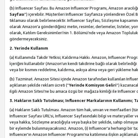
(b) Influencer Sayfası. Bu Amazon Influencer Programı, Amazon aracılığı
Sayfası
”) içerebilir. Müşterileri Influencer Sayfanıza yönlendiren Özel B
tıklaması olarak belirlenecektir. Influencer Sayfası, Sözleşme kapsamınd
olarak Amazon'a gönderdiğiniz metin, resimler, derlemeler, listeler, yorum
olarak, Katılım Gereksinimleri’nin 1. Bölümü’nde veya Amazon Topluluk Ku
göndermeyeceksiniz.
2. Yerinde Kullanım
(a) Kullanımda Takdir Yetkisi; Kaldırma Hakkı. Amazon, Influencer Progra
İçeriğini kullanabilir (Amazon'un kendi takdirine bağlı olarak belirledi
veya bir kısmını reddetme, kaldırma, askıya alma veya geri yükleme hakkı
(b) Tazminat. Amazon Sitesi içinde Amazon tarafından kullanılan Influencer
açıklanan şekilde reklam ücreti (“
Yerinde Komisyon Geliri
”) kazanaca
ilgili Amazon Sitesi’ne bu amaca özgü bir mağaza kimliği ile Influencer 
3. Hakların Saklı Tutulması; Influencer Markalarının Kullanımı;
(a) Hakların Saklı Tutulması. Amazon tüm hak, unvan ve menfaatleri (tüm 
Influencer Sayfası URL'si, Influencer Sayfasındaki bilgi ve materyaller
veya hakka, Sözleşme aracılığıyla veya başka bir şekilde, sahip olmayac
bir eylemde bulunmayacaksınız. Amazon, (i) Influencer'a herhangi bir t
Influencer'ın Amazon Influencer Programı'na katılımına ilişkin açıklamal