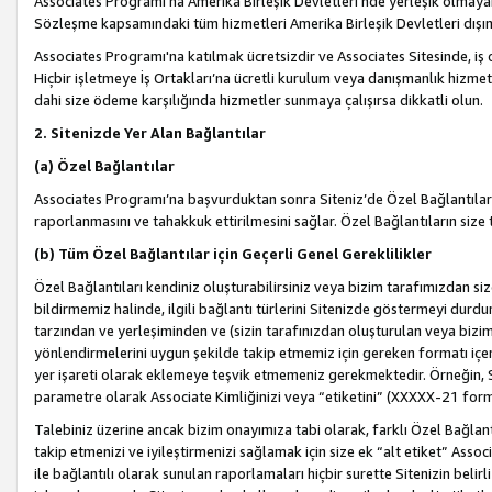
Associates Programı’na Amerika Birleşik Devletleri’nde yerleşik olmayan b
Sözleşme kapsamındaki tüm hizmetleri Amerika Birleşik Devletleri dışınd
Associates Programı'na katılmak ücretsizdir ve Associates Sitesinde, iş
Hiçbir işletmeye İş Ortakları’na ücretli kurulum veya danışmanlık hizme
dahi size ödeme karşılığında hizmetler sunmaya çalışırsa dikkatli olun.
2. Sitenizde Yer Alan Bağlantılar
(a) Özel Bağlantılar
Associates Programı’na başvurduktan sonra Siteniz’de Özel Bağlantılara y
raporlanmasını ve tahakkuk ettirilmesini sağlar. Özel Bağlantıların size
(b) Tüm Özel Bağlantılar için Geçerli Genel Gereklilikler
Özel Bağlantıları kendiniz oluşturabilirsiniz veya bizim tarafımızdan size
bildirmemiz halinde, ilgili bağlantı türlerini Sitenizde göstermeyi durdu
tarzından ve yerleşiminden ve (sizin tarafınızdan oluşturulan veya bizi
yönlendirmelerini uygun şekilde takip etmemiz için gereken formatı içer
yer işareti olarak eklemeye teşvik etmemeniz gerekmektedir. Örneğin, 
parametre olarak Associate Kimliğinizi veya “etiketini” (XXXXX-21 for
Talebiniz üzerine ancak bizim onayımıza tabi olarak, farklı Özel Bağlantı
takip etmenizi ve iyileştirmenizi sağlamak için size ek “alt etiket” Assoc
ile bağlantılı olarak sunulan raporlamaları hiçbir surette Sitenizin belirli 