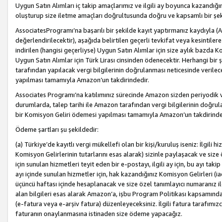
Uygun Satın Alımları iç takip amaçlarımız ve ilgili ay boyunca kazandığ
oluşturup size iletme amaçları doğrultusunda doğru ve kapsamlı bir şek
AssociatesProgramı’na başarılı bir şekilde kayıt yaptırmanız kaydıyla (
değerlendirilecektir), aşağıda belirtilen geçerli tevkifat veya kesintilere
indirilen (hangisi geçerliyse) Uygun Satın Alımlar için size aylık bazda 
Uygun Satın Alımlar için Türk Lirası cinsinden ödenecektir. Herhangi b
tarafından yapılacak vergi bilgilerinin doğrulanması neticesinde verile
yapılması tamamıyla Amazon’un takdirindedir.
Associates Programı’na katılımınız sürecinde Amazon sizden periyodik verg
durumlarda, talep tarihi ile Amazon tarafından vergi bilgilerinin doğru
bir Komisyon Geliri ödemesi yapılması tamamıyla Amazon’un takdirinde
Ödeme şartları şu şekildedir:
(a) Türkiye’de kayıtlı vergi mükellefi olan bir kişi/kuruluş iseniz: İlgili
Komisyon Gelirlerinin tutarlarını esas alarak) sizinle paylaşacak ve siz
için sunulan hizmetleri teyit eden bir e-postayı, ilgili ay için, bu ayı 
ayı içinde sunulan hizmetler için, hak kazandığınız Komisyon Gelirleri (i
üçüncü haftası içinde hesaplanacak ve size özel tanımlayıcı numaranız ile
alan bilgileri esas alarak Amazon’a, işbu Program Politikası kapsamında a
(e-fatura veya e-arşiv fatura) düzenleyeceksiniz. İlgili fatura tarafımı
faturanın onaylanmasına istinaden size ödeme yapacağız.