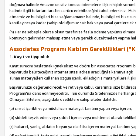
doğması halinde Amazon’un söz konusu ödemelere ilişkin hiçbir soru
halinde ilgili tutarları tarafınıza rücu edebileceğini kabul edersiniz. Muh
etmemiz ve bu bilgileri bize sağlamamanız halinde, bu bilgileri bize su
kanıtlayıncaya kadar (sahip olduğumuz sair hak veya yasal çarelere ek 
(h) Her ne sebeple olursa olsun tarafınıza fazla ödeme yapılmış olması 
komisyon gelirinden mahsup etme veya gerekli düzeltmeleri yapma hakkı
Associates Programı Katılım Gereklilikleri ("Ka
1. Kayıt ve Uygunluk
Kayıt sürecini başlatmak içineksiksiz ve doğru bir AssociatesProgramı ba
başvuruda belirteceğiniz internet sitesi adresi aracılığıyla kamuya aç
alınan materyalleri kullanan özgün içerik, eklediğiniz materyallere ilişk
Başvurunuzu değerlendirecek ve ret veya kabul kararımızı size bildirece
Programı’na dahil edilmeyecektir. Bu durumda Sitelerinizde herhangi b
Olmayan Sitelere, aşağıdaki özelliklere sahip siteler dahildir:
(a) cinsel içerikli veya müstehcen materyal tanıtımı yapan veya içeren;
(b) şiddeti teşvik eden veya şiddet içeren veya muhtemel olarak tehlikel
(c) hakaret, yanlış, aldatıcı beyan ya da iftira içeren materyal tanıtımı y
(d) nefret içerikli, taciz edici, zararlı, başkasının mahremiyetini ihlal eden