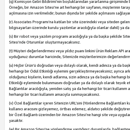
(q) Komisyon Geliri Bildirimi’nin boşluklarından yararlanma girişiminde
Örneğin, bir Amazon Sitesi’ne ait herhangi bir sayfanın, müşterinin tara
açılmasına izin verilmelidir; bunun dışında bir şekilde açılmasını sağlay
(r) Associates Programı’na katılan bir site üzerindeki veya siteden gele
bilgisayarları üzerinde kurulu yazılımlar aracılığıyla olanlar dahil) ya 
(s) Bir robot veya yazılım programı aracılığıyla ya da başka şekilde 
Sitesi’nde Oturumlar oluşturmayacaksınız.
(t) Müşteri değerlendirmesi veya yıldız puanı linkini Ürün Reklam API aracı
uyduğunuz durumlar haricinde, Sitenizde müşterilerimizin değerlendirme
(u) Hiçbir Ürün’ü doğrudan veya dolaylı olarak, kendi adınıza ya da başk
herhangi bir Ödül Etkinliği eylemini gerçekleştirmeyeceksiniz; ayrıca arkada
olduğunuz kişilerin, kendi adlarına, sizin adınıza ya da başka herhangi b
Etkinliği eyleminde bulunmasını doğrudan ya da dolaylı olarak teşvik 
Bağlantılar aracılığıyla, yeniden satış ya da herhangi bir ticari kullanı
herhangi bir ticari kullanım amacıyla sunmayacaksınız.
(v) Özel Bağlantılar içeren Sitenizin URL’sini (Yönlendirme Bağlantıları 
kullanıcı aracısını gizleyemez, örtbas edemez, aldatıcı şekilde değişti
bir Özel Bağlantı üzerinden bir Amazon Sitesi’ne hangi site veya uygula
yasaktır.
(w) Bir Amazon Sitesi’ne yönlendirme yaptığınız durumlarda, bağlantının