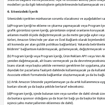
modelleri ya da ilgili teknolojilerin geliştirilmesinde kullanmayacak ve 
6. Sitenizdeki İçerik
Sitenizdeki içerikten münhasıran sorumlu olacaksınız ve aşağıdakileri s
(a)Program İçeriği’ne ekleme ve çıkarma yapmayacak veya Program İçeriği
grafik görüntüsü içeren İçeriği, görüntünün orijinal oranlarını koruyacak
anlamını maddi ölçüde değiştirmeyecek ya da metni gerçeğe aykırı veya y
türleri, Amazon Sitesi’nde yer alan ve Özel Bağlantı olarak biçimlendiril
alt kısmında yer alan gizlilik politikası bağlantıları). Yukarıda belirtilenl
Bildirimi” bağlantısını kaldırmayacak, gizlemeyecek, değiştirmeyecek
(b) Program İçeriği veya Program İçeriği, Ürün Reklam API’ı veya Veri 
yeniden dağıtmayacak, alt lisans vermeyecek ya da devretmeyeceksiniz. Ö
lisans olarak veya başka şekilde vermenizi gerektiren bir uygulama, plat
dışındaki bir pazarlama faaliyeti dahilinde kullanmayacak ya da kullanı
Associate etiketi formatında bağlantılar oluşturmayacak ya da bu bağla
(c) Artık Amazon Sitesinde yayımlanmayan ya da artık kullanımınıza uygu
bunları silecek ya da başka şekilde bertaraf edeceksiniz.
(d)Program İçeriği, içinde bulunan isim veya suretler de dahil olmak üzer
da bunlara sponsor olduğunu ya da ticari bir bağı ya da başka bir ilişki
üçüncü şahıs materyallerinin eklenmesi de dahil).