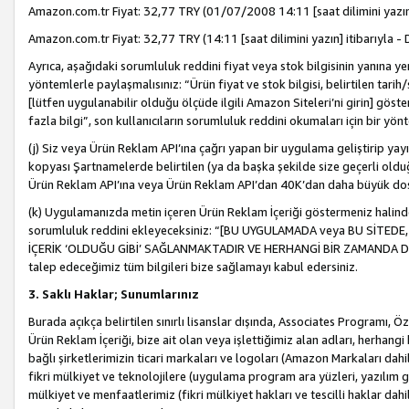
Amazon.com.tr Fiyat: 32,77 TRY (01/07/2008 14:11 [saat dilimini yazın] 
Amazon.com.tr Fiyat: 32,77 TRY (14:11 [saat dilimini yazın] itibarıyla - 
Ayrıca, aşağıdaki sorumluluk reddini fiyat veya stok bilgisinin yanına yer
yöntemlerle paylaşmalısınız: “Ürün fiyat ve stok bilgisi, belirtilen tarih
[lütfen uygulanabilir olduğu ölçüde ilgili Amazon Siteleri’ni girin] göste
fazla bilgi”, son kullanıcıların sorumluluk reddini okumaları için bir yön
(j) Siz veya Ürün Reklam API’ına çağrı yapan bir uygulama geliştirip ya
kopyası Şartnamelerde belirtilen (ya da başka şekilde size geçerli olduğ
Ürün Reklam API’ına veya Ürün Reklam API’dan 40K’dan daha büyük do
(k) Uygulamanızda metin içeren Ürün Reklam İçeriği göstermeniz halinde
sorumluluk reddini ekleyeceksiniz: “[BU UYGULAMADA veya BU SİTEDE,
İÇERİK ‘OLDUĞU GİBİ’ SAĞLANMAKTADIR VE HERHANGİ BİR ZAMANDA DEĞİŞ
talep edeceğimiz tüm bilgileri bize sağlamayı kabul edersiniz.
3. Saklı Haklar; Sunumlarınız
Burada açıkça belirtilen sınırlı lisanslar dışında, Associates Programı, Ö
Ürün Reklam İçeriği, bize ait olan veya işlettiğimiz alan adları, herhangi
bağlı şirketlerimizin ticari markaları ve logoları (Amazon Markaları dah
fikri mülkiyet ve teknolojilere (uygulama program ara yüzleri, yazılım gel
mülkiyet ve menfaatlerimiz (fikri mülkiyet hakları ve tescilli haklar dahil)