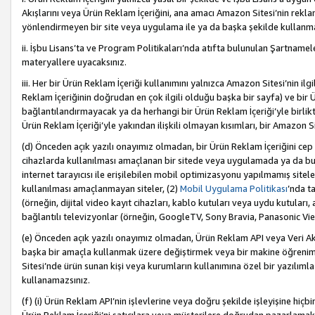
Akışlarını veya Ürün Reklam İçeriğini, ana amacı Amazon Sitesi’nin rek
yönlendirmeyen bir site veya uygulama ile ya da başka şekilde kullanm
ii. İşbu Lisans’ta ve Program Politikaları’nda atıfta bulunulan Şartnamel
materyallere uyacaksınız.
iii. Her bir Ürün Reklam İçeriği kullanımını yalnızca Amazon Sitesi’nin ilg
Reklam İçeriğinin doğrudan en çok ilgili olduğu başka bir sayfa) ve bir Ü
bağlantılandırmayacak ya da herhangi bir Ürün Reklam İçeriği’yle birli
Ürün Reklam İçeriği’yle yakından ilişkili olmayan kısımları, bir Amazon Sit
(d) Önceden açık yazılı onayımız olmadan, bir Ürün Reklam İçeriğini cep 
cihazlarda kullanılması amaçlanan bir sitede veya uygulamada ya da bunl
internet tarayıcısı ile erişilebilen mobil optimizasyonu yapılmamış sitel
kullanılması amaçlanmayan siteler, (2)
Mobil Uygulama Politikası
’nda t
(örneğin, dijital video kayıt cihazları, kablo kutuları veya uydu kutuları,
bağlantılı televizyonlar (örneğin, GoogleTV, Sony Bravia, Panasonic Vier
(e) Önceden açık yazılı onayımız olmadan, Ürün Reklam API veya Veri Ak
başka bir amaçla kullanmak üzere değiştirmek veya bir makine öğrenim
Sitesi’nde ürün sunan kişi veya kurumların kullanımına özel bir yazılım
kullanamazsınız.
(f) (i) Ürün Reklam API’nin işlevlerine veya doğru şekilde işleyişine h