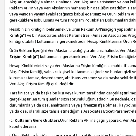
Akışları aracılığıyla almanız halinde, Veri Akışlarına erişiminiz ve onu k
Reklam API’ın veya Veri Akışlarının herhangi bir özelliğini istediğimiz
veya yeniden yayımlayabileceğimizi kabul edersiniz ve Ürün Reklam API’a v
gerekliliklere (işbu Lisans ve tüm Program Politikaları Dokümanları da
Hesabınızın kimliğini belirlemek ve Ürün Reklam API’ınaçağrı yapabilmek i
Kimliği
”) ve bir Associates Etiket Parametresi (Amazon Associates Prog
kimliği olabilir) kullanmanız gerekmektedir. Hesap Kimliklerinizi Ürün R
Ürün Reklam İçeriğini Veri Akışları aracılığıyla almanız halinde, Veri Akış
Erişim Kimliği
”) kullanmanız gerekmektedir. Veri Akışı Erişim Kimliğiniz
Hesap Kimliklerinizi veya Veri Akışlarına Erişim Kimliğinizi muhtelif zama
Akışı Erişim Kimliği, yalnızca kişisel kullanımınız içindir ve bunları giz
kuruma satamaz, devredemez, alt lisans veremez ya da başka şekilde ifşa
Veri Akışı Erişim Kimliği gizli değildir.
Tarafınızca ya da başka bir kişi veya kurum tarafından gerçekleştirilmes
gerçekleştirilen tüm işlemler sizin sorumluluğunuzdadır. Bu nedenle, öze
durumlarda ya da özel anahtarınız veya şifrenizin ifşa olması, kaybolmas
ya da özel olarak size tahsis etmediğimiz Associates Etiket Parametreleri
(c)
Kullanım Gereklilikleri.
Ürün Reklam API’ına çağrı yaparak, Veri Akı
kabul edersiniz:
i. Ürün Reklam İçeriğini yalnızca yasal bir şekilde ve işbu Lisans’a uygun