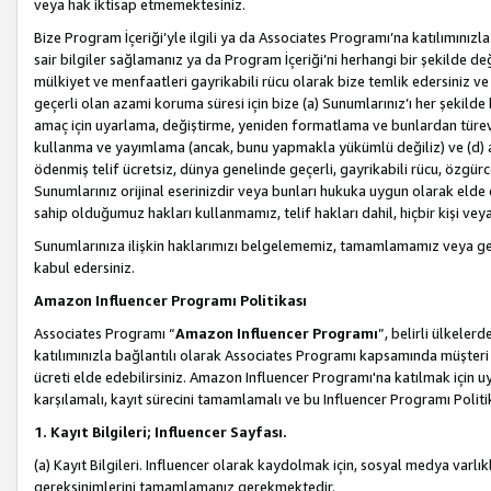
veya hak iktisap etmemektesiniz.
Bize Program İçeriği’yle ilgili ya da Associates Programı’na katılımınızla 
sair bilgiler sağlamanız ya da Program İçeriği’ni herhangi bir şekilde değ
mülkiyet ve menfaatleri gayrikabili rücu olarak bize temlik edersiniz v
geçerli olan azami koruma süresi için bize (a) Sunumlarınız’ı her şekild
amaç için uyarlama, değiştirme, yeniden formatlama ve bunlardan türev e
kullanma ve yayımlama (ancak, bunu yapmakla yükümlü değiliz) ve (d) aşağ
ödenmiş telif ücretsiz, dünya genelinde geçerli, gayrikabili rücu, özgürce 
Sunumlarınız orijinal eserinizdir veya bunları hukuka uygun olarak elde et
sahip olduğumuz hakları kullanmamız, telif hakları dahil, hiçbir kişi vey
Sunumlarınıza ilişkin haklarımızı belgelememiz, tamamlamamız veya geç
kabul edersiniz.
Amazon Influencer Programı Politikası
Associates Programı “
Amazon Influencer Programı
”, belirli ülkele
katılımınızla bağlantılı olarak Associates Programı kapsamında müşteri 
ücreti elde edebilirsiniz. Amazon Influencer Programı'na katılmak için u
karşılamalı, kayıt sürecini tamamlamalı ve bu Influencer Programı Politi
1. Kayıt Bilgileri; Influencer Sayfası.
(a) Kayıt Bilgileri. Influencer olarak kaydolmak için, sosyal medya varlık
gereksinimlerini tamamlamanız gerekmektedir.