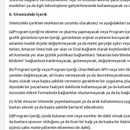
modelleri ya da ilgili teknolojilerin geliştirilmesinde kullanmayacak ve 
6. Sitenizdeki İçerik
Sitenizdeki içerikten münhasıran sorumlu olacaksınız ve aşağıdakileri s
(a)Program İçeriği’ne ekleme ve çıkarma yapmayacak veya Program İçeriği
grafik görüntüsü içeren İçeriği, görüntünün orijinal oranlarını koruyacak
anlamını maddi ölçüde değiştirmeyecek ya da metni gerçeğe aykırı veya y
türleri, Amazon Sitesi’nde yer alan ve Özel Bağlantı olarak biçimlendiril
alt kısmında yer alan gizlilik politikası bağlantıları). Yukarıda belirtilenl
Bildirimi” bağlantısını kaldırmayacak, gizlemeyecek, değiştirmeyecek
(b) Program İçeriği veya Program İçeriği, Ürün Reklam API’ı veya Veri 
yeniden dağıtmayacak, alt lisans vermeyecek ya da devretmeyeceksiniz. Ö
lisans olarak veya başka şekilde vermenizi gerektiren bir uygulama, plat
dışındaki bir pazarlama faaliyeti dahilinde kullanmayacak ya da kullanı
Associate etiketi formatında bağlantılar oluşturmayacak ya da bu bağla
(c) Artık Amazon Sitesinde yayımlanmayan ya da artık kullanımınıza uygu
bunları silecek ya da başka şekilde bertaraf edeceksiniz.
(d)Program İçeriği, içinde bulunan isim veya suretler de dahil olmak üzer
da bunlara sponsor olduğunu ya da ticari bir bağı ya da başka bir ilişki
üçüncü şahıs materyallerinin eklenmesi de dahil).