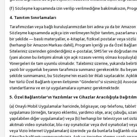
(f) Sözleşme kapsamında izin verilip verilmediğine bakılmaksızın, Progr
4. Tanıtım Sınırlamaları
Tarafımızdan veya bağlı kuruluşlarımızdan biri adına ya da bir Amazon 
Sözleşme kapsamında açıkça izin verilmeyen hiçbir tanıtım, pazarlama v
bir şekilde — basılı materyaller, e-kitaplar, fiziksel postalar veya söz
(herhangi bir Amazon Markası dahil), Program İçeriği ya da Özel Bağlant
Siteleriniz üzerinden gönderdiğiniz e-postalar, SMS’ler ve doğrudan mesaj
(yani alıcının bu iletişimi almak için açık rızasını vermiş olması koşul
Yönergeleri ile tam uyumlu olmalıdır. Talebimiz üzerine, yukarıda belir
yazılı bir uygunluk beyanını tarafımıza sunmanız gerekecektir. Bu beyanı
şekilde sunmamanız, bu Sözleşme’nin esaslı bir ihlali sayılacaktır. Açık
her türlü Özel Bağlantı içeren iletişimin “Gönderici”si sizsiniz;(ii) Asso
standartlarına ve en iyi uygulamalara uymanız gerekmektedir.
5. Özel Bağlantılar’ın Yazılımlar ve Cihazlar Aracılığıyla Dağıtılm
(a) Onaylı Mobil Uygulamalar haricinde, bilgisayar, cep telefonu, tablet 
uygulaması (örneğin, tarayıcı eklentisi, yardımcı obje, araç çubuğu, uzan
yapılabilen diğer uygulamalar) veya (b) herhangi bir televizyon set üstü k
akıtmalı video oynatıcılar, blu-ray oynatıcılar veya dvd oynatıcılar) ve
veya Vizio İnternet Uygulamaları) üzerinde ya da bunlarla bağlantılı o
Sitesi’be bağlantı vermeyeceksiniz. Açık ve önceden alınmış yazılı onay