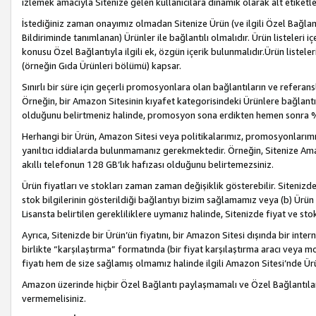
izlemek amacıyla Sitenize gelen kullanıcılara dinamik olarak alt etiketl
İstediğiniz zaman onayımız olmadan Sitenize Ürün (ve ilgili Özel Bağlantı
Bildiriminde tanımlanan) Ürünler ile bağlantılı olmalıdır. Ürün listeleri
konusu Özel Bağlantıyla ilgili ek, özgün içerik bulunmalıdır.Ürün listele
(örneğin Gıda Ürünleri bölümü) kapsar.
Sınırlı bir süre için geçerli promosyonlara olan bağlantıların ve refera
Örneğin, bir Amazon Sitesinin kıyafet kategorisindeki Ürünlere bağlant
olduğunu belirtmeniz halinde, promosyon sona erdikten hemen sonra %15
Herhangi bir Ürün, Amazon Sitesi veya politikalarımız, promosyonlarımız
yanıltıcı iddialarda bulunmamanız gerekmektedir. Örneğin, Sitenize Amazon
akıllı telefonun 128 GB’lık hafızası olduğunu belirtemezsiniz.
Ürün fiyatları ve stokları zaman zaman değişiklik gösterebilir. Sitenizde 
stok bilgilerinin gösterildiği bağlantıyı bizim sağlamamız veya (b) Ürün f
Lisansta belirtilen gerekliliklere uymanız halinde, Sitenizde fiyat ve stok 
Ayrıca, Sitenizde bir Ürün’ün fiyatını, bir Amazon Sitesi dışında bir inte
birlikte “karşılaştırma” formatında (bir fiyat karşılaştırma aracı veya 
fiyatı hem de size sağlamış olmamız halinde ilgili Amazon Sitesi’nde Ür
Amazon üzerinde hiçbir Özel Bağlantı paylaşmamalı ve Özel Bağlantılar
vermemelisiniz.