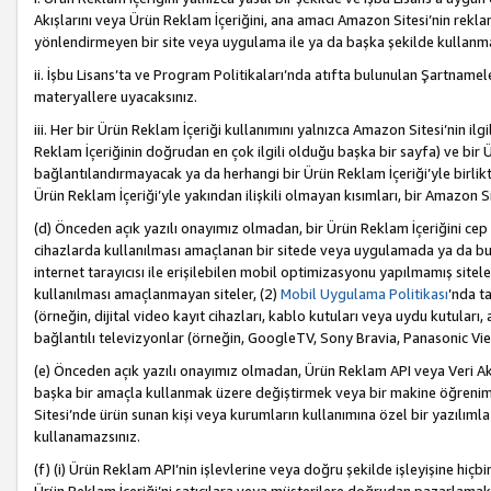
Akışlarını veya Ürün Reklam İçeriğini, ana amacı Amazon Sitesi’nin rek
yönlendirmeyen bir site veya uygulama ile ya da başka şekilde kullanm
ii. İşbu Lisans’ta ve Program Politikaları’nda atıfta bulunulan Şartnamel
materyallere uyacaksınız.
iii. Her bir Ürün Reklam İçeriği kullanımını yalnızca Amazon Sitesi’nin ilg
Reklam İçeriğinin doğrudan en çok ilgili olduğu başka bir sayfa) ve bir Ü
bağlantılandırmayacak ya da herhangi bir Ürün Reklam İçeriği’yle birli
Ürün Reklam İçeriği’yle yakından ilişkili olmayan kısımları, bir Amazon Sit
(d) Önceden açık yazılı onayımız olmadan, bir Ürün Reklam İçeriğini cep 
cihazlarda kullanılması amaçlanan bir sitede veya uygulamada ya da bunl
internet tarayıcısı ile erişilebilen mobil optimizasyonu yapılmamış sitel
kullanılması amaçlanmayan siteler, (2)
Mobil Uygulama Politikası
’nda t
(örneğin, dijital video kayıt cihazları, kablo kutuları veya uydu kutuları,
bağlantılı televizyonlar (örneğin, GoogleTV, Sony Bravia, Panasonic Vier
(e) Önceden açık yazılı onayımız olmadan, Ürün Reklam API veya Veri Ak
başka bir amaçla kullanmak üzere değiştirmek veya bir makine öğrenim
Sitesi’nde ürün sunan kişi veya kurumların kullanımına özel bir yazılım
kullanamazsınız.
(f) (i) Ürün Reklam API’nin işlevlerine veya doğru şekilde işleyişine h