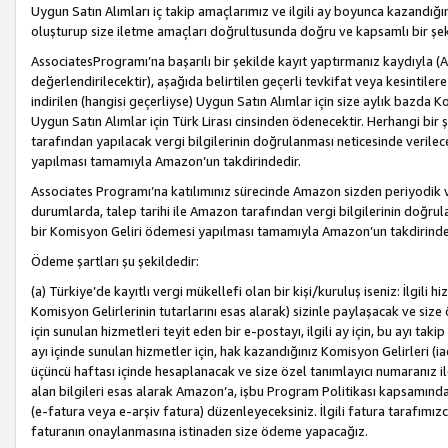
Uygun Satın Alımları iç takip amaçlarımız ve ilgili ay boyunca kazandığ
oluşturup size iletme amaçları doğrultusunda doğru ve kapsamlı bir şek
AssociatesProgramı’na başarılı bir şekilde kayıt yaptırmanız kaydıyla (
değerlendirilecektir), aşağıda belirtilen geçerli tevkifat veya kesintilere
indirilen (hangisi geçerliyse) Uygun Satın Alımlar için size aylık bazda 
Uygun Satın Alımlar için Türk Lirası cinsinden ödenecektir. Herhangi b
tarafından yapılacak vergi bilgilerinin doğrulanması neticesinde verile
yapılması tamamıyla Amazon’un takdirindedir.
Associates Programı’na katılımınız sürecinde Amazon sizden periyodik verg
durumlarda, talep tarihi ile Amazon tarafından vergi bilgilerinin doğru
bir Komisyon Geliri ödemesi yapılması tamamıyla Amazon’un takdirinde
Ödeme şartları şu şekildedir:
(a) Türkiye’de kayıtlı vergi mükellefi olan bir kişi/kuruluş iseniz: İlgili
Komisyon Gelirlerinin tutarlarını esas alarak) sizinle paylaşacak ve siz
için sunulan hizmetleri teyit eden bir e-postayı, ilgili ay için, bu ayı 
ayı içinde sunulan hizmetler için, hak kazandığınız Komisyon Gelirleri (i
üçüncü haftası içinde hesaplanacak ve size özel tanımlayıcı numaranız ile
alan bilgileri esas alarak Amazon’a, işbu Program Politikası kapsamında a
(e-fatura veya e-arşiv fatura) düzenleyeceksiniz. İlgili fatura tarafımı
faturanın onaylanmasına istinaden size ödeme yapacağız.