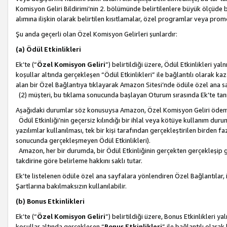
Komisyon Geliri Bildirimi’nin 2. bölümünde belirtilenlere büyük ölçüde 
alımına ilişkin olarak belirtilen kısıtlamalar, özel programlar veya pro
Şu anda geçerli olan Özel Komisyon Gelirleri şunlardır:
(a) Ödül Etkinlikleri
Ek’te (“
Özel Komisyon Geliri
”) belirtildiği üzere, Ödül Etkinlikleri ya
koşullar altında gerçekleşen “Ödül Etkinlikleri” ile bağlantılı olarak kaza
alan bir Özel Bağlantıya tıklayarak Amazon Sitesi’nde ödüle özel ana s
(2) müşteri, bu tıklama sonucunda başlayan Oturum sırasında Ek’te ta
Aşağıdaki durumlar söz konusuysa Amazon, Özel Komisyon Geliri öde
Ödül Etkinliği’nin geçersiz kılındığı bir ihlal veya kötüye kullanım dur
yazılımlar kullanılması, tek bir kişi tarafından gerçekleştirilen birden f
sonucunda gerçekleşmeyen Ödül Etkinlikleri).
Amazon, her bir durumda, bir Ödül Etkinliğinin gerçekten gerçekleşip 
takdirine göre belirleme hakkını saklı tutar.
Ek’te listelenen ödüle özel ana sayfalara yönlendiren Özel Bağlantılar, i
Şartlarına bakılmaksızın kullanılabilir.
(b) Bonus Etkinlikleri
Ek’te (“
Özel Komisyon Geliri
”) belirtildiği üzere, Bonus Etkinlikleri 
koşullar altında gerçekleşen “
Bonus Etkinlikleri
” ile bağlantılı olarak 