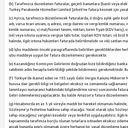
(b) Tarafınızca düzenlenen faturalar, geçerli kanunlara (basılı veya ele
Turkey Perakende Hizmetleri Limited Şirketi’ne fatura kesmek için yasal
(c) Ayrıca, tarafınızca düzenlenecek faturalarda, i) doğru aylık gelir kodu
adı, varsa ticari unvanı, iş adresi, vergi dairesi ve vergi kimlik numarası,
kimlik numarası; v) mal/hizmet tanımı, miktarı, birim fiyatı (KDV hariç)
ise) veya istisna uyarınca vergiye tabi tutar, toplam KDV tutarı; vi) brüt 
halinde, ilgili istisna hükümleri faturada belirtilmelidir ve viii) satılan 
(d) İşbu maddenin önceki paragraflarında belirtilen gerekliliklerden he
işbu maddeye uygun bir fatura düzenlemeniz gerekecektir.
(e) Kazandığınız Komisyon Gelirlerini doğrudan bize bildirdiğiniz banka
sahibinin adını hesapta belirtildiği şekilde bildirmeniz gerekmektedir. 
(f) Türkiye’de ikamet eden ve 193 sayılı Gelir Vergisi Kanunu Mükerrer 
hususa dair gerekli bilgi ve belgeleri eksiksiz ve zamanında sağlamanız
tanımlayıcı numaranız hakkındaki bilgilendirme süreci sonrasında fatur
Geliri ödemelerinizyapılacaktır. Bu halde Amazon’a fatura düzenlemem
(g) Hesabınızda en az 3 yıl süreyle maddi bir hareket olmaması halinde
Sözleşme’yi feshetme hakkına sahip olacağız. Yasal olarak işbu Sözl
sahip olacağımız vergileri kesebilir veya tevkifat uygulayabiliriz. İlgil
kapsamında tarafınıza borçlu olunan tutarlara istinaden eksiksiz ödeme
ancak bununla sınırlı olmamak üzere herhangi bir yasal düzenleme kap