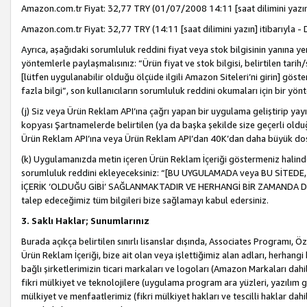
Amazon.com.tr Fiyat: 32,77 TRY (01/07/2008 14:11 [saat dilimini yazın] 
Amazon.com.tr Fiyat: 32,77 TRY (14:11 [saat dilimini yazın] itibarıyla - 
Ayrıca, aşağıdaki sorumluluk reddini fiyat veya stok bilgisinin yanına yer
yöntemlerle paylaşmalısınız: “Ürün fiyat ve stok bilgisi, belirtilen tarih
[lütfen uygulanabilir olduğu ölçüde ilgili Amazon Siteleri’ni girin] göste
fazla bilgi”, son kullanıcıların sorumluluk reddini okumaları için bir yön
(j) Siz veya Ürün Reklam API’ına çağrı yapan bir uygulama geliştirip ya
kopyası Şartnamelerde belirtilen (ya da başka şekilde size geçerli olduğ
Ürün Reklam API’ına veya Ürün Reklam API’dan 40K’dan daha büyük do
(k) Uygulamanızda metin içeren Ürün Reklam İçeriği göstermeniz halinde
sorumluluk reddini ekleyeceksiniz: “[BU UYGULAMADA veya BU SİTEDE,
İÇERİK ‘OLDUĞU GİBİ’ SAĞLANMAKTADIR VE HERHANGİ BİR ZAMANDA DEĞİŞ
talep edeceğimiz tüm bilgileri bize sağlamayı kabul edersiniz.
3. Saklı Haklar; Sunumlarınız
Burada açıkça belirtilen sınırlı lisanslar dışında, Associates Programı, Ö
Ürün Reklam İçeriği, bize ait olan veya işlettiğimiz alan adları, herhangi
bağlı şirketlerimizin ticari markaları ve logoları (Amazon Markaları dah
fikri mülkiyet ve teknolojilere (uygulama program ara yüzleri, yazılım gel
mülkiyet ve menfaatlerimiz (fikri mülkiyet hakları ve tescilli haklar dahil)