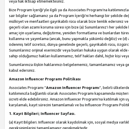
veya hak iktisap etmemektesiniz.
Bize Program İçeriği’yle ilgili ya da Associates Programı’na katılımınızla 
sair bilgiler sağlamanız ya da Program İçeriği’ni herhangi bir şekilde değ
mülkiyet ve menfaatleri gayrikabili rücu olarak bize temlik edersiniz v
geçerli olan azami koruma süresi için bize (a) Sunumlarınız’ı her şekild
amaç için uyarlama, değiştirme, yeniden formatlama ve bunlardan türev e
kullanma ve yayımlama (ancak, bunu yapmakla yükümlü değiliz) ve (d) aşağ
ödenmiş telif ücretsiz, dünya genelinde geçerli, gayrikabili rücu, özgürce 
Sunumlarınız orijinal eserinizdir veya bunları hukuka uygun olarak elde et
sahip olduğumuz hakları kullanmamız, telif hakları dahil, hiçbir kişi vey
Sunumlarınıza ilişkin haklarımızı belgelememiz, tamamlamamız veya geç
kabul edersiniz.
Amazon Influencer Programı Politikası
Associates Programı “
Amazon Influencer Programı
”, belirli ülkele
katılımınızla bağlantılı olarak Associates Programı kapsamında müşteri 
ücreti elde edebilirsiniz. Amazon Influencer Programı'na katılmak için u
karşılamalı, kayıt sürecini tamamlamalı ve bu Influencer Programı Politi
1. Kayıt Bilgileri; Influencer Sayfası.
(a) Kayıt Bilgileri. Influencer olarak kaydolmak için, sosyal medya varlık
gereksinimlerini tamamlamanız gerekmektedir.