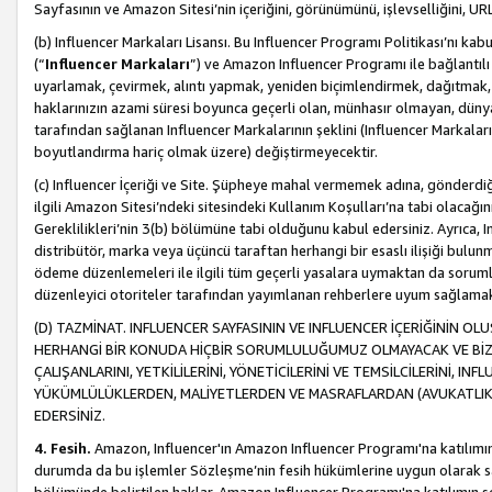
Sayfasının ve Amazon Sitesi’nin içeriğini, görünümünü, işlevselliğini, URL'
(b) Influencer Markaları Lisansı. Bu Influencer Programı Politikası’nı kab
(“
Influencer Markaları
”) ve Amazon Influencer Programı ile bağlantı
uyarlamak, çevirmek, alıntı yapmak, yeniden biçimlendirmek, dağıtmak, il
haklarınızın azami süresi boyunca geçerli olan, münhasır olmayan, dünya
tarafından sağlanan Influencer Markalarının şeklini (Influencer Markal
boyutlandırma hariç olmak üzere) değiştirmeyecektir.
(c) Influencer İçeriği ve Site. Şüpheye mahal vermemek adına, gönderdiğin
ilgili Amazon Sitesi’ndeki sitesindeki Kullanım Koşulları’na tabi olacağı
Gereklilikleri’nin 3(b) bölümüne tabi olduğunu kabul edersiniz. Ayrıca, Inf
distribütör, marka veya üçüncü taraftan herhangi bir esaslı ilişiği bul
ödeme düzenlemeleri ile ilgili tüm geçerli yasalara uymaktan da soruml
düzenleyici otoriteler tarafından yayımlanan rehberlere uyum sağlama
(D) TAZMİNAT. INFLUENCER SAYFASININ VE INFLUENCER İÇERİĞİNİN OL
HERHANGİ BİR KONUDA HİÇBİR SORUMLULUĞUMUZ OLMAYACAK VE BİZİ, B
ÇALIŞANLARINI, YETKİLİLERİNİ, YÖNETİCİLERİNİ VE TEMSİLCİLERİNİ, IN
YÜKÜMLÜLÜKLERDEN, MALİYETLERDEN VE MASRAFLARDAN (AVUKATLIK 
EDERSİNİZ.
4. Fesih.
Amazon, Influencer'ın Amazon Influencer Programı'na katılımını a
durumda da bu işlemler Sözleşme’nin fesih hükümlerine uygun olarak sağl