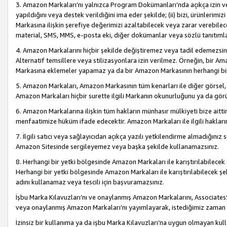
3. Amazon Markaları’nı yalnızca Program Dokümanları’nda açıkça izin ver
yapıldığını veya destek verildiğini ima eder şekilde; (ii) bizi, ürünlerim
Markasına ilişkin şerefiye değerimizi azaltabilecek veya zarar verebilec
material, SMS, MMS, e-posta eki, diğer dokümanlar veya sözlü tanıtıml
4. Amazon Markalarını hiçbir şekilde değiştiremez veya tadil edemezsin
Alternatif temsillere veya stilizasyonlara izin verilmez. Örneğin, bir A
Markasına eklemeler yapamaz ya da bir Amazon Markasının herhangi bir
5. Amazon Markaları, Amazon Markasının tüm kenarları ile diğer görsel, 
Amazon Markaları hiçbir surette ilgili Markanın okunurluğunu ya da görü
6. Amazon Markalarına ilişkin tüm hakların münhasır mülkiyeti bize aitt
menfaatimize hüküm ifade edecektir. Amazon Markaları ile ilgili hakları
7. İlgili satıcı veya sağlayıcıdan açıkça yazılı yetkilendirme almadığınız s
Amazon Sitesinde sergileyemez veya başka şekilde kullanamazsınız.
8. Herhangi bir yetki bölgesinde Amazon Markaları ile karıştırılabilecek
Herhangi bir yetki bölgesinde Amazon Markaları ile karıştırılabilecek şek
adını kullanamaz veya tescili için başvuramazsınız.
İşbu Marka Kılavuzları’nı ve onaylanmış Amazon Markalarını, AssociatesSi
veya onaylanmış Amazon Markaları’nı yayımlayarak, istediğimiz zaman v
İzinsiz bir kullanıma ya da işbu Marka Kılavuzları’na uygun olmayan kul