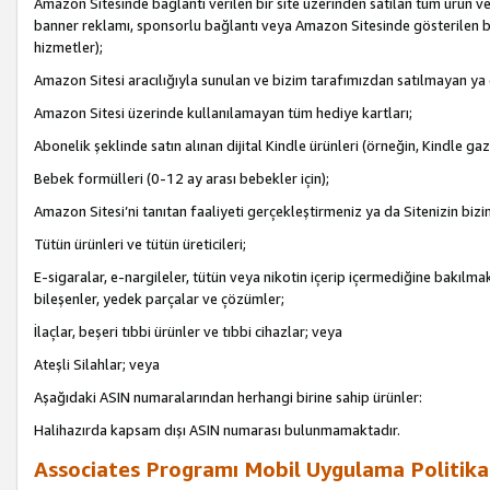
Amazon Sitesinde bağlantı verilen bir site üzerinden satılan tüm ürün ve
banner reklamı, sponsorlu bağlantı veya Amazon Sitesinde gösterilen başk
hizmetler);
Amazon Sitesi aracılığıyla sunulan ve bizim tarafımızdan satılmayan ya
Amazon Sitesi üzerinde kullanılamayan tüm hediye kartları;
Abonelik şeklinde satın alınan dijital Kindle ürünleri (örneğin, Kindle gaz
Bebek formülleri (0-12 ay arası bebekler için);
Amazon Sitesi’ni tanıtan faaliyeti gerçekleştirmeniz ya da Sitenizin bizi
Tütün ürünleri ve tütün üreticileri;
E-sigaralar, e-nargileler, tütün veya nikotin içerip içermediğine bakılmaks
bileşenler, yedek parçalar ve çözümler;
İlaçlar, beşeri tıbbi ürünler ve tıbbi cihazlar; veya
Ateşli Silahlar; veya
Aşağıdaki ASIN numaralarından herhangi birine sahip ürünler:
Halihazırda kapsam dışı ASIN numarası bulunmamaktadır.
Associates Programı Mobil Uygulama Politika