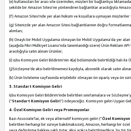
(e) kullanıcıları bir aracı site üzerinden, müşteri bir bağlantıya tıkla
şekilde bir Amazon Sitesi’ne yönlendiren bağlantılar aracılığıyla Amazon
(f) Amazon Sitesi’nde yer alan hüküm ve koşullara uymayan müşteriler t
(g) Sitenizde yer alan Amazon Sitesi bağlantılarının doğru formatlanm
alımları;
(h) Onaylı bir Mobil Uygulama olmayan bir Mobil Uygulama’da yer alan b
(aşağıda Fikri Mülkiyet Lisansı’nda tanımlandığı üzere) Ürün Reklam API
aracılığıyla satın alınan Ürünler;
(i) işbu Komisyon Geliri Bildirimi’nin 4(a) bölümünde belirtildiği hali ile Ö
(j)Sözleşme’de aksi belirtilmemesi kaydıyla, abonelik olarak satın alına
(k) Ürün listeleme sayfasında erişilebilir olmayan ön sipariş veya ön sü
3. Standart Komisyon Geliri
İşbu Komisyon Geliri Bildirim’inde belirtilen sınırlamalara ve Sözleşme
(“
Standart Komisyon Geliri
”) ödeyeceğiz. Komisyon geliri Uygun Ge
4. Özel Komisyon Geliri veya Promosyonlar
Bazı Associate’lar, ek veya alternatif komisyon geliri (“
Özel Komisyon 
belirtilen herhangi bir süreye bakılmaksızın), Amazon, herhangi bir 
veya değiştirme hakkını saklı tutar. Aksi açıkça belirtilmedikçe, bu tür