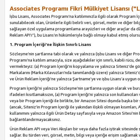
Associates Programı Fikri Mülkiyet Lisansı ("L
İşbu Lisans, Associates Programı’na katılımınızla ilgili olarak Program İ
sunulabilecek olan, Ürünlerle ilgili belirli veri, görsel, metin ve diğer bilg
sağlayan özel uygulama programlama arayüzleri ve diğer araçlar da dâh
Reklam API’ı”), bu Lisans’ın hükümleriyle bağlı olmayı kabul etmiş olurs
1. Program İçeriği’ne İlişkin Sınırlı Lisans
Sözleşme’nin şartlarına tabi olarak ve yalnızca (işbu Lisans ve diğer Pr
Programı’na katılım amacıyla, size aşağıdakiler için sınırlı, kabili rücu, 
vermekteyiz: (a) Program İçeriği’ni kopyalama ve yalnızca Siteniz’de gö
Markalarını (Marka Kılavuzları’nda tanımlandığı üzere) yalnızca Siteniz’
ve Ürün Reklam İçeriği’ne yalnızca Şartname’ye ve işbu Lisans’a uygun 
Program İçeriği’ni yalnızca Sözleşme’nin şartlarına uygun olarak ve bura
ifadeleri kısıtlamaksızın, (a) Program İçeriği’ni yalnızca son kullanıcılar
veya bir Program İçeriği ile birlikte, bir Amazon Sitesi dışında başka bi
(ancak, Siteniz’in Program İçeriği ile yakından ilişkili olmayan kısımları,
kullanımını yalnızca ilgili Ürün Detay sayfasıyla veya Amazon Sitesi’nin 
bağlantılandırmayacaksınız.
Ürün Reklam API veya Veri Akışları bir veya daha fazla iştirak sitesinde s
sağlar. Bu türden veri, görsel, metin, bilgi veya içeriğe erişim sağlama