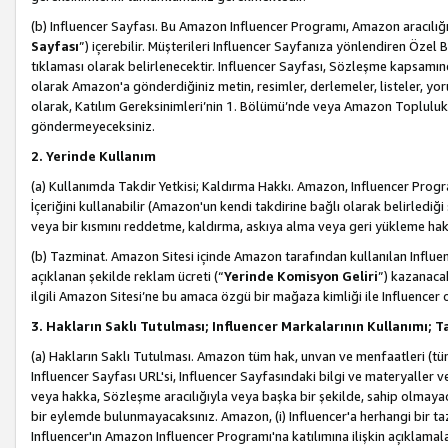
(b) Influencer Sayfası. Bu Amazon Influencer Programı, Amazon aracılığı
Sayfası
”) içerebilir. Müşterileri Influencer Sayfanıza yönlendiren Özel B
tıklaması olarak belirlenecektir. Influencer Sayfası, Sözleşme kapsamınd
olarak Amazon'a gönderdiğiniz metin, resimler, derlemeler, listeler, yorum
olarak, Katılım Gereksinimleri’nin 1. Bölümü’nde veya Amazon Topluluk Ku
göndermeyeceksiniz.
2. Yerinde Kullanım
(a) Kullanımda Takdir Yetkisi; Kaldırma Hakkı. Amazon, Influencer Progra
İçeriğini kullanabilir (Amazon'un kendi takdirine bağlı olarak belirledi
veya bir kısmını reddetme, kaldırma, askıya alma veya geri yükleme hakkı
(b) Tazminat. Amazon Sitesi içinde Amazon tarafından kullanılan Influencer
açıklanan şekilde reklam ücreti (“
Yerinde Komisyon Geliri
”) kazanaca
ilgili Amazon Sitesi’ne bu amaca özgü bir mağaza kimliği ile Influencer 
3. Hakların Saklı Tutulması; Influencer Markalarının Kullanımı;
(a) Hakların Saklı Tutulması. Amazon tüm hak, unvan ve menfaatleri (tüm 
Influencer Sayfası URL'si, Influencer Sayfasındaki bilgi ve materyaller
veya hakka, Sözleşme aracılığıyla veya başka bir şekilde, sahip olmayac
bir eylemde bulunmayacaksınız. Amazon, (i) Influencer'a herhangi bir t
Influencer'ın Amazon Influencer Programı'na katılımına ilişkin açıklamal