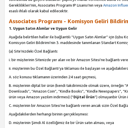
Gereklilikleri’nin, Associates Programı IP Lisansı’nın veya
Amazon Influen
esaslı ihlali olarak kabul edilecektir.
Associates Programı - Komisyon Geliri Bildiri
1. Uygun Satın Alımlar ve Uygun Gelir
Aşağıda belirtilen haller ile bağlantılı “Uygun Satın Alımlar” için (işbu K
Komisyon Geliri Bildirimi’nin 3. maddesinde tanımlanan Standart Komis
(a) Site’nizdeki Özel Bağlantı:
i. bir müşterinin Sitenizde yer alan ve bir Amazon Sitesi’ne bağlantı ver
ii. müşterinin bu Özel Bağlantı’ya tıklaması ile başlayan ve aşağıdakile
A. söz konusu tıklamanın üzerinden 24 saat geçmesi,
B. müşterinin dijital bir ürün (kendi takdirimizde olmak üzere, örneğ
Downloads”, “Amazon Coin”, “Kindle Books”, “Kindle Newspapers”, “Kind
ürün veya Amazon yazılım indirmesi) (“
Dijital Ürün
”) olmayanbir Ürün i
C. müşterinin bir Amazon Sitesi’ne bağlantı veren ancak sizin Özel Bağla
Aşağıdakilerden herhangi birinin gerçekleşmesi:
D. müşterinin Şimdi Al özelliğimiz ile bir Ürün satın alması, veya