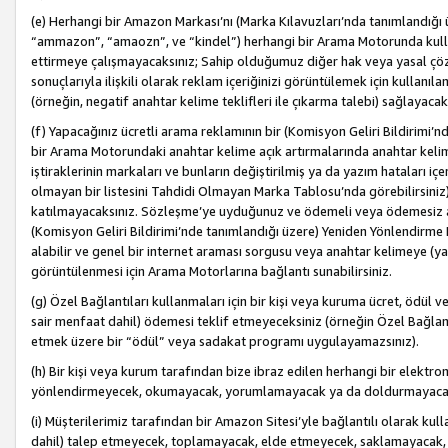
(e) Herhangi bir Amazon Markası’nı (Marka Kılavuzları’nda tanımlandığı ü
“ammazon”, “amaozn”, ve “kindel”) herhangi bir Arama Motorunda kulla
ettirmeye çalışmayacaksınız; Sahip olduğumuz diğer hak veya yasal çöz
sonuçlarıyla ilişkili olarak reklam içeriğinizi görüntülemek için kullanıl
(örneğin, negatif anahtar kelime teklifleri ile çıkarma talebi) sağlayaca
(f) Yapacağınız ücretli arama reklamının bir (Komisyon Geliri Bildirimi’
bir Arama Motorundaki anahtar kelime açık artırmalarında anahtar kelim
iştiraklerinin markaları ve bunların değiştirilmiş ya da yazım hataları iç
olmayan bir listesini Tahdidi Olmayan Marka Tablosu’nda görebilirsiniz)
katılmayacaksınız. Sözleşme’ye uyduğunuz ve ödemeli veya ödemesiz ara
(Komisyon Geliri Bildirimi’nde tanımlandığı üzere) Yeniden Yönlendirme 
alabilir ve genel bir internet araması sorgusu veya anahtar kelimeye (y
görüntülenmesi için Arama Motorlarına bağlantı sunabilirsiniz.
(g) Özel Bağlantıları kullanmaları için bir kişi veya kuruma ücret, ödül 
sair menfaat dahil) ödemesi teklif etmeyeceksiniz (örneğin Özel Bağlantıl
etmek üzere bir “ödül” veya sadakat programı uygulayamazsınız).
(h) Bir kişi veya kurum tarafından bize ibraz edilen herhangi bir elekt
yönlendirmeyecek, okumayacak, yorumlamayacak ya da doldurmayacak
(i) Müşterilerimiz tarafından bir Amazon Sitesi’yle bağlantılı olarak kulla
dahil) talep etmeyecek, toplamayacak, elde etmeyecek, saklamayacak,