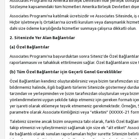
Associates Programı’na Amerika Birleşik Devletleri’nde yerleşik olmayan b
Sözleşme kapsamındaki tüm hizmetleri Amerika Birleşik Devletleri dışınd
Associates Programı'na katılmak ücretsizdir ve Associates Sitesinde, iş
Hiçbir işletmeye İş Ortakları’na ücretli kurulum veya danışmanlık hizme
dahi size ödeme karşılığında hizmetler sunmaya çalışırsa dikkatli olun.
2. Sitenizde Yer Alan Bağlantılar
(a) Özel Bağlantılar
Associates Programı’na başvurduktan sonra Siteniz’de Özel Bağlantılara y
raporlanmasını ve tahakkuk ettirilmesini sağlar. Özel Bağlantıların size
(b) Tüm Özel Bağlantılar için Geçerli Genel Gereklilikler
Özel Bağlantıları kendiniz oluşturabilirsiniz veya bizim tarafımızdan size
bildirmemiz halinde, ilgili bağlantı türlerini Sitenizde göstermeyi durdu
tarzından ve yerleşiminden ve (sizin tarafınızdan oluşturulan veya bizi
yönlendirmelerini uygun şekilde takip etmemiz için gereken formatı içer
yer işareti olarak eklemeye teşvik etmemeniz gerekmektedir. Örneğin, 
parametre olarak Associate Kimliğinizi veya “etiketini” (XXXXX-21 for
Talebiniz üzerine ancak bizim onayımıza tabi olarak, farklı Özel Bağlantı
takip etmenizi ve iyileştirmenizi sağlamak için size ek “alt etiket” Assoc
ile bağlantılı olarak sunulan raporlamaları hiçbir surette Sitenizin belirli 