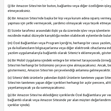
(j) Bir Amazon Sitesi’nin bir buton, bağlantısı veya diğer özelliğinin 
etmeyeceksiniz.
(k) Bir Amazon Sitesi’nde başka bir kişi veya kurum adına sipariş verm
yapması için yetki vermeyecek, yardımcı olmayacak veya teşvik etmeyec
(l) Sizinle tarafımız arasındaki ilişki ya da üzerinde işlev veya işlemler
nezdinde makul düzeyde karışıklığa neden olabilecek eylemlerde bulu
(m) Özel Bağlantıları veya Program İçeriği’ni, herhangi bir casus yazılım,
ya da kullanıcıların bilgisayarlarına veya diğer elektronik cihazlarına 
yazılım uygulamalarıyla bağlantılı olarak Siteniz’e eklemeyecek, göst
(n) Bir Mobil Uygulama içindeki entegre bir internet tarayıcısında (örn
Sitesi’nin herhangi bir bölümünü çerçeve içine almayacaksınız. Ancak, bi
göstermeniz, Amazon Sitesi’nin çerçevelendiği anlamına gelmeyecektir.
(o) Siteniz’deki ürünlerle yakından ilişkili Ürünlerin tanıtımını yapan Si
Sitesi’nin tanıtımını yapan diğer içerikleri herhangi bir açılır pencere, a
yayınlamayacak ya da sunmayacaksınız.
(p) Bir Amazon Sitesi’ne eklediğiniz içeriklerde Özel Bağlantılara yer v
bağlantılı olarak veya Amazon Sitesinde yer alan müşteri değerlendirmele
içerikler içinde).