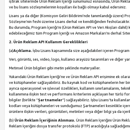
iştirak sitelerinde Ürün Reklam İçeriği sunumunuz esnasında, Ürün Reklam 
ve bu lisans sözleşmelerinin koşulları ile bağlı olmayı kabul edersiniz.
Lisans ya da diğer (Komisyon Geliri Bildirimi’nde tanımlandığı üzer
Sözleşme’nin feshi üzerine Lisans derhal ve kendiliğinden fesholacaktır.
Bu durumda, Program İçeriği’ni (Ürün Reklam API ve Veri Akışları dahil
edebileceğimiz tüm Program İçeriği ve Amazon Markaları’nı derhal Siteni
2. Ürün Reklam API Kullanım Gereklilikleri
(a)
Açıklama.
İşbu Lisans kapsamında size aşağıdakileri içeren Program İ
Veri, görüntü, ses, video, logo, kullanıcı arayüzü tasarımları ve diğer ya
Metinsel Ürün bilgileri gibi metin şeklinde materyaller.
Yukarıdaki Ürün Reklam İçeriği’ne ve Ürün Reklam API erişimine ek olar
ve kütüphaneler sağlayabiliriz. Bu kaynak kod ve kütüphanelerin her biri s
ayrıca operasyonel ve işlevsel özellikleri, kullanım sınırlamalarını, tekn
kullanımına ilişkin test ve performans kriterlerini açıklayan her türlü fo
bilgiler (birlikte “
Şartnameler
”) sağlayabiliriz. İşbu Lisans’ta kullan
kodları veya kütüphaneleri ve sunduğumuz Şartnameleri kesinlikle içerme
ürünlere ilişkin verileri, görüntüleri, metinleri veya diğer bilgi ya da içer
(b)
Ürün Reklam İçeriğinin Alınması.
Ürün Reklam İçeriğini Ürün Rekla
Reklam İçeriğini dosya transfer protokolü (FTP) aracılığıyla sağladığımız 