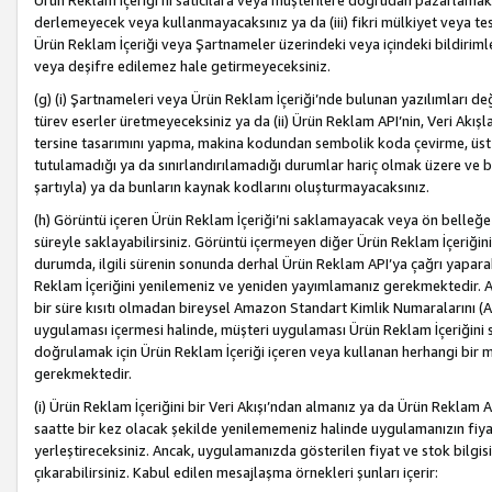
Ürün Reklam İçeriği’ni satıcılara veya müşterilere doğrudan pazarlamak, 
derlemeyecek veya kullanmayacaksınız ya da (iii) fikri mülkiyet veya tesci
Ürün Reklam İçeriği veya Şartnameler üzerindeki veya içindeki bildiri
veya deşifre edilemez hale getirmeyeceksiniz.
(g) (i) Şartnameleri veya Ürün Reklam İçeriği’nde bulunan yazılımları d
türev eserler üretmeyeceksiniz ya da (ii) Ürün Reklam API’nin, Veri Akışla
tersine tasarımını yapma, makina kodundan sembolik koda çevirme, üst
tutulamadığı ya da sınırlandırılamadığı durumlar hariç olmak üzere ve b
şartıyla) ya da bunların kaynak kodlarını oluşturmayacaksınız.
(h) Görüntü içeren Ürün Reklam İçeriği’ni saklamayacak veya ön belleğe 
süreyle saklayabilirsiniz. Görüntü içermeyen diğer Ürün Reklam İçeriğin
durumda, ilgili sürenin sonunda derhal Ürün Reklam API’ya çağrı yaparak
Reklam İçeriğini yenilemeniz ve yeniden yayımlamanız gerekmektedir. Ak
bir süre kısıtı olmadan bireysel Amazon Standart Kimlik Numaralarını (AS
uygulaması içermesi halinde, müşteri uygulaması Ürün Reklam İçeriğin
doğrulamak için Ürün Reklam İçeriği içeren veya kullanan herhangi bir m
gerekmektedir.
(i) Ürün Reklam İçeriğini bir Veri Akışı’ndan almanız ya da Ürün Reklam
saatte bir kez olacak şekilde yenilememeniz halinde uygulamanızın fiya
yerleştireceksiniz. Ancak, uygulamanızda gösterilen fiyat ve stok bilgis
çıkarabilirsiniz. Kabul edilen mesajlaşma örnekleri şunları içerir: