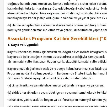
doğması halinde Amazon’un söz konusu ödemelere ilişkin hiçbir soru
halinde ilgili tutarları tarafınıza rücu edebileceğini kabul edersiniz. Muh
etmemiz ve bu bilgileri bize sağlamamanız halinde, bu bilgileri bize su
kanıtlayıncaya kadar (sahip olduğumuz sair hak veya yasal çarelere ek 
(h) Her ne sebeple olursa olsun tarafınıza fazla ödeme yapılmış olması 
komisyon gelirinden mahsup etme veya gerekli düzeltmeleri yapma hakkı
Associates Programı Katılım Gereklilikleri ("Ka
1. Kayıt ve Uygunluk
Kayıt sürecini başlatmak içineksiksiz ve doğru bir AssociatesProgramı ba
başvuruda belirteceğiniz internet sitesi adresi aracılığıyla kamuya aç
alınan materyalleri kullanan özgün içerik, eklediğiniz materyallere ilişk
Başvurunuzu değerlendirecek ve ret veya kabul kararımızı size bildirece
Programı’na dahil edilmeyecektir. Bu durumda Sitelerinizde herhangi b
Olmayan Sitelere, aşağıdaki özelliklere sahip siteler dahildir:
(a) cinsel içerikli veya müstehcen materyal tanıtımı yapan veya içeren;
(b) şiddeti teşvik eden veya şiddet içeren veya muhtemel olarak tehlikel
(c) hakaret, yanlış, aldatıcı beyan ya da iftira içeren materyal tanıtımı y
(d) nefret içerikli, taciz edici, zararlı, başkasının mahremiyetini ihlal eden