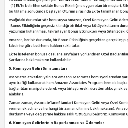
(1) Ek’te belirtilen şekilde Bonus Etkinliğine uygun olan bir müşteri, S
bu tıklama sonucunda başlayan Oturum sırasında Ek’te tanımlanan bon
Aşağıdaki durumlar söz konusuysa Amazon, Özel Komisyon Geliri öde
Bonus Etkinliğinin geçersiz kılındığı bir ihlal veya kötüye kullanım dur
yazılımlar kullanılması, tekrarlayan Bonus Etkinlikleri veya Sitenizdek
Amazon, her bir durumda, bir Bonus Etkinliğinin gerçekten gerçekleşip 
takdirine göre belirleme hakkını saklı tutar.
Ek’te listelenen bonusa özel ana sayfalara yönlendiren Özel Bağlantılar, 
Şartlarına bakılmaksızın kullanılabilir.
5. Komisyon Geliri Sınırlamaları
Associates etiketleri yalnızca Amazon Associates komisyonlarından yarar
aynı trafiği kullanarak hem Amazon Associates Programı hem de başka b
bağlantıları manipüle ederek veya birleştirerek), ücretleri alıkoymak 
alabiliriz.
Zaman zaman, Associate’larınStandart Komisyon Geliri veya Özel Komisy
vermemek adına (ve herhangi bir zaman dilimine bakılmaksızın), Amazon
durdurma veya değiştirme hakkını saklı tuttuğunu belirtiriz. Komisyon Gel
6. Komisyon Gelirlerinin Raporlanması ve Ödemeler