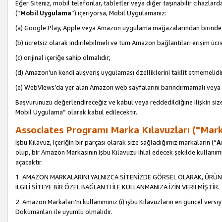
Eğer Siteniz, mobil telefonlar, tabletler veya diğer taşınabilir cihazlar
(“
Mobil Uygulama
”) içeriyorsa, Mobil Uygulamanız:
(a) Google Play, Apple veya Amazon uygulama mağazalarından birinde 
(b) ücretsiz olarak indirilebilmeli ve tüm Amazon bağlantıları erişim ücre
(c) orijinal içeriğe sahip olmalıdır;
(d) Amazon’un kendi alışveriş uygulaması özelliklerini taklit etmemelidi
(e) WebViews’da yer alan Amazon web sayfalarını barındırmamalı veya
Başvurunuzu değerlendireceğiz ve kabul veya reddedildiğine ilişkin si
Mobil Uygulama” olarak kabul edilecektir.
Associates Programı Marka Kılavuzları ("Mark
İşbu Kılavuz, İçeriğin bir parçası olarak size sağladığımız markaların (“
A
olup, bir Amazon Markasının işbu Kılavuzu ihlal edecek şekilde kullanım
açacaktır.
1. AMAZON MARKALARINI YALNIZCA SİTENİZDE GÖRSEL OLARAK, ÜRÜN
İLGİLİ SİTEYE BİR ÖZEL BAĞLANTI İLE KULLANMANIZA İZİN VERİLMİŞTİR.
2. Amazon Markaları’nı kullanımınız (i) işbu Kılavuzların en güncel versiy
Dokümanları ile uyumlu olmalıdır.