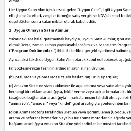
olması.
Her Uygun Satın Alım için, karşılık gelen “Uygun Gelir”, ilgili Uygun Satın
elleçleme ücretleri, vergiler (örneğin satış vergisi ve KDV), hizmet bedell
düşüldükten sonra kalan miktar olarak kabul edilir.
2. Uygun Olmayan Satın Alımlar
Yukarıdakilere halel getirmemek kaydıyla, Uygun Satın Alımlar, işbu Ass
olmak üzere, zaman zaman yayınlayabileceğimiz ve Associates Programı’
(“
Program Dokümanları
”) ihlali ile birlikte gerçekleştirilmesi halinde
Ayrıca, aksi takdirde Uygun Satın Alım olarak kabul edilebilecek aşağıda
(a) Sözleşme’nizin feshinin ardından satın alınan Ürünler;
(b) iptal, iade veya para iadesi talebi başlatılmış Ürün siparişleri;
(c) Amazon Sitesi’ne sizin katılımınız ile açık artırma veya satın alma yol
herhangi bir reklam aracılığıyla, teklif verme veya açık artırmalara ka
(aşağıdaki bağlantılar aracılığıyla markalarımızın tahdidi olmayan bir lis
“ammazon", “amaozn" veya “kindel" gibi) aracılığıyla yönlendirilen bir 
(d)bir Arama Motoru tarafından üretilen veya görüntülenen (Google, Ya
arama ve referans hizmetleri veya bu tür arama motorlarının ağında yer 
bağlantı aracılığıyla Amazon Sitesi’ne yönlendirilen bir müşteri tarafınd