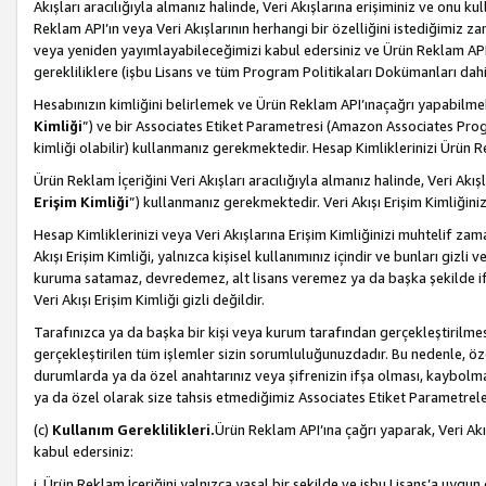
Akışları aracılığıyla almanız halinde, Veri Akışlarına erişiminiz ve onu k
Reklam API’ın veya Veri Akışlarının herhangi bir özelliğini istediğimiz
veya yeniden yayımlayabileceğimizi kabul edersiniz ve Ürün Reklam API’a v
gerekliliklere (işbu Lisans ve tüm Program Politikaları Dokümanları da
Hesabınızın kimliğini belirlemek ve Ürün Reklam API’ınaçağrı yapabilmek i
Kimliği
”) ve bir Associates Etiket Parametresi (Amazon Associates Prog
kimliği olabilir) kullanmanız gerekmektedir. Hesap Kimliklerinizi Ürün R
Ürün Reklam İçeriğini Veri Akışları aracılığıyla almanız halinde, Veri Akış
Erişim Kimliği
”) kullanmanız gerekmektedir. Veri Akışı Erişim Kimliğiniz
Hesap Kimliklerinizi veya Veri Akışlarına Erişim Kimliğinizi muhtelif zama
Akışı Erişim Kimliği, yalnızca kişisel kullanımınız içindir ve bunları giz
kuruma satamaz, devredemez, alt lisans veremez ya da başka şekilde ifşa
Veri Akışı Erişim Kimliği gizli değildir.
Tarafınızca ya da başka bir kişi veya kurum tarafından gerçekleştirilmes
gerçekleştirilen tüm işlemler sizin sorumluluğunuzdadır. Bu nedenle, öze
durumlarda ya da özel anahtarınız veya şifrenizin ifşa olması, kaybolmas
ya da özel olarak size tahsis etmediğimiz Associates Etiket Parametreleri
(c)
Kullanım Gereklilikleri.
Ürün Reklam API’ına çağrı yaparak, Veri Akı
kabul edersiniz:
i. Ürün Reklam İçeriğini yalnızca yasal bir şekilde ve işbu Lisans’a uygun