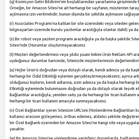
(q) Komisyon Geliri Bildirimi’nin boşluklarından yararlanma girişiminde
Örneğin, bir Amazon Sitesi’ne ait herhangi bir sayfanın, müşterinin tara
açılmasına izin verilmelidir; bunun dışında bir şekilde açılmasını sağlay
(r) Associates Programı’na katılan bir site üzerindeki veya siteden gele
bilgisayarları üzerinde kurulu yazılımlar aracılığıyla olanlar dahil) ya 
(s) Bir robot veya yazılım programı aracılığıyla ya da başka şekilde 
Sitesi’nde Oturumlar oluşturmayacaksınız.
(t) Müşteri değerlendirmesi veya yıldız puanı linkini Ürün Reklam API aracı
uyduğunuz durumlar haricinde, Sitenizde müşterilerimizin değerlendirme
(u) Hiçbir Ürün’ü doğrudan veya dolaylı olarak, kendi adınıza ya da başk
herhangi bir Ödül Etkinliği eylemini gerçekleştirmeyeceksiniz; ayrıca arkada
olduğunuz kişilerin, kendi adlarına, sizin adınıza ya da başka herhangi b
Etkinliği eyleminde bulunmasını doğrudan ya da dolaylı olarak teşvik 
Bağlantılar aracılığıyla, yeniden satış ya da herhangi bir ticari kullanı
herhangi bir ticari kullanım amacıyla sunmayacaksınız.
(v) Özel Bağlantılar içeren Sitenizin URL’sini (Yönlendirme Bağlantıları 
kullanıcı aracısını gizleyemez, örtbas edemez, aldatıcı şekilde değişti
bir Özel Bağlantı üzerinden bir Amazon Sitesi’ne hangi site veya uygula
yasaktır.
(w) Bir Amazon Sitesi’ne yönlendirme yaptığınız durumlarda, bağlantının