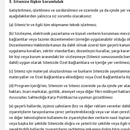
3. Sitenize İlişkin Sorumluluk
Geliştirilmesi, işletilmesi ve sürdürülmesi ve üzerinde ya da içinde yer ve
aşağıdakilerden yalnızca siz sorumlu olacaksınız:
(a) Siteniz’in ve ilgili tüm ekipmanın teknik işletmesi;
(b) Sözleşme, elektronik pazarlama ve kişisel verilerin korunması mevzua
bağlantılar veya tazmin düzenlemeleri (örneğin uygulanabilir olduğu ölç
Düzenlenmesi Hakkında Kanun da dahil olmak üzere) tüm geçerli kanunlar, y
uygulama kuralları, sektör standartları, düzenleyici kurallar, yargı kararl
bir kişi veya kurum arasındaki bir sözleşmeye (Sitenizi sunucusunda barı
dahil) uygun olarak Sitenizde Özel Bağlantılara ve İçeriğe yer verilmesi;
(c) Siteniz için materyal oluşturulması ve bunların Sitenizde yayınlanmas
materyaller ve Özel Bağlantılara eklediğiniz veya Özel Bağlantılarla ili
(d) Program İçeriği’nin, Sitenizin ve Siteniz üzerinde ya da içinde yer al
hakları, ticari markalar, gizlilik, aleniyet veya diğer fikri mülkiyet hak
Associates Sahteciliğe Karşı Politikası’na uyumun gözetilmesi
(e) geçerli hallerde, üçüncü şahısların (biz ve diğer reklam verenler dah
ziyaretçilerin tarayıcılarına çerez yerleştirebileceği veya var olan çerezler
ve diğer teknolojilerin kullanımı ile ziyaretçilerden verilerin nasıl toplandı
veya başka bir şekilde Sitenizde doğru ve yeterli bir şekilde veya ilgili 
gerektirdiği hallerde ziyaretçilerin reddetme imkanına ilişkin bilgi sunul