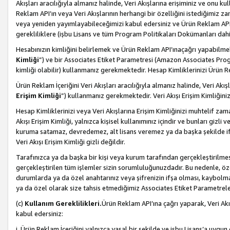
Akışları aracılığıyla almanız halinde, Veri Akışlarına erişiminiz ve onu k
Reklam API’ın veya Veri Akışlarının herhangi bir özelliğini istediğimiz
veya yeniden yayımlayabileceğimizi kabul edersiniz ve Ürün Reklam API’a v
gerekliliklere (işbu Lisans ve tüm Program Politikaları Dokümanları da
Hesabınızın kimliğini belirlemek ve Ürün Reklam API’ınaçağrı yapabilmek i
Kimliği
”) ve bir Associates Etiket Parametresi (Amazon Associates Prog
kimliği olabilir) kullanmanız gerekmektedir. Hesap Kimliklerinizi Ürün R
Ürün Reklam İçeriğini Veri Akışları aracılığıyla almanız halinde, Veri Akış
Erişim Kimliği
”) kullanmanız gerekmektedir. Veri Akışı Erişim Kimliğiniz
Hesap Kimliklerinizi veya Veri Akışlarına Erişim Kimliğinizi muhtelif zama
Akışı Erişim Kimliği, yalnızca kişisel kullanımınız içindir ve bunları giz
kuruma satamaz, devredemez, alt lisans veremez ya da başka şekilde ifşa
Veri Akışı Erişim Kimliği gizli değildir.
Tarafınızca ya da başka bir kişi veya kurum tarafından gerçekleştirilmes
gerçekleştirilen tüm işlemler sizin sorumluluğunuzdadır. Bu nedenle, öze
durumlarda ya da özel anahtarınız veya şifrenizin ifşa olması, kaybolmas
ya da özel olarak size tahsis etmediğimiz Associates Etiket Parametreleri
(c)
Kullanım Gereklilikleri.
Ürün Reklam API’ına çağrı yaparak, Veri Akı
kabul edersiniz:
i. Ürün Reklam İçeriğini yalnızca yasal bir şekilde ve işbu Lisans’a uygun