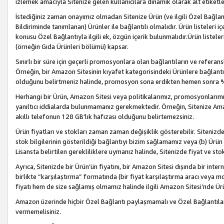
izlemek amacıyla Sitenize gelen kullanıcılara dinamik olarak alt etiketl
İstediğiniz zaman onayımız olmadan Sitenize Ürün (ve ilgili Özel Bağlantı
Bildiriminde tanımlanan) Ürünler ile bağlantılı olmalıdır. Ürün listeleri
konusu Özel Bağlantıyla ilgili ek, özgün içerik bulunmalıdır.Ürün listele
(örneğin Gıda Ürünleri bölümü) kapsar.
Sınırlı bir süre için geçerli promosyonlara olan bağlantıların ve refera
Örneğin, bir Amazon Sitesinin kıyafet kategorisindeki Ürünlere bağlant
olduğunu belirtmeniz halinde, promosyon sona erdikten hemen sonra %15
Herhangi bir Ürün, Amazon Sitesi veya politikalarımız, promosyonlarımız
yanıltıcı iddialarda bulunmamanız gerekmektedir. Örneğin, Sitenize Amazon
akıllı telefonun 128 GB’lık hafızası olduğunu belirtemezsiniz.
Ürün fiyatları ve stokları zaman zaman değişiklik gösterebilir. Sitenizde 
stok bilgilerinin gösterildiği bağlantıyı bizim sağlamamız veya (b) Ürün f
Lisansta belirtilen gerekliliklere uymanız halinde, Sitenizde fiyat ve stok 
Ayrıca, Sitenizde bir Ürün’ün fiyatını, bir Amazon Sitesi dışında bir inte
birlikte “karşılaştırma” formatında (bir fiyat karşılaştırma aracı veya 
fiyatı hem de size sağlamış olmamız halinde ilgili Amazon Sitesi’nde Ür
Amazon üzerinde hiçbir Özel Bağlantı paylaşmamalı ve Özel Bağlantılar
vermemelisiniz.