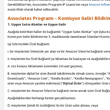
Gereklilikleri’nin, Associates Programı IP Lisansı’nın veya
Amazon Influen
esaslı ihlali olarak kabul edilecektir.
Associates Programı - Komisyon Geliri Bildiri
1. Uygun Satın Alımlar ve Uygun Gelir
Aşağıda belirtilen haller ile bağlantılı “Uygun Satın Alımlar” için (işbu K
Komisyon Geliri Bildirimi’nin 3. maddesinde tanımlanan Standart Komis
(a) Site’nizdeki Özel Bağlantı:
i. bir müşterinin Sitenizde yer alan ve bir Amazon Sitesi’ne bağlantı ver
ii. müşterinin bu Özel Bağlantı’ya tıklaması ile başlayan ve aşağıdakile
A. söz konusu tıklamanın üzerinden 24 saat geçmesi,
B. müşterinin dijital bir ürün (kendi takdirimizde olmak üzere, örneğ
Downloads”, “Amazon Coin”, “Kindle Books”, “Kindle Newspapers”, “Kind
ürün veya Amazon yazılım indirmesi) (“
Dijital Ürün
”) olmayanbir Ürün i
C. müşterinin bir Amazon Sitesi’ne bağlantı veren ancak sizin Özel Bağla
Aşağıdakilerden herhangi birinin gerçekleşmesi:
D. müşterinin Şimdi Al özelliğimiz ile bir Ürün satın alması, veya