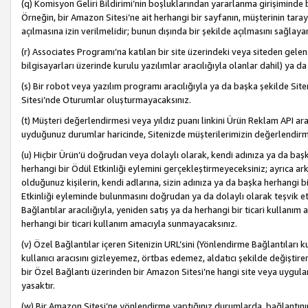
(q) Komisyon Geliri Bildirimi’nin boşluklarından yararlanma girişiminde
Örneğin, bir Amazon Sitesi’ne ait herhangi bir sayfanın, müşterinin tara
açılmasına izin verilmelidir; bunun dışında bir şekilde açılmasını sağlay
(r) Associates Programı’na katılan bir site üzerindeki veya siteden gele
bilgisayarları üzerinde kurulu yazılımlar aracılığıyla olanlar dahil) ya 
(s) Bir robot veya yazılım programı aracılığıyla ya da başka şekilde 
Sitesi’nde Oturumlar oluşturmayacaksınız.
(t) Müşteri değerlendirmesi veya yıldız puanı linkini Ürün Reklam API aracı
uyduğunuz durumlar haricinde, Sitenizde müşterilerimizin değerlendirme
(u) Hiçbir Ürün’ü doğrudan veya dolaylı olarak, kendi adınıza ya da başk
herhangi bir Ödül Etkinliği eylemini gerçekleştirmeyeceksiniz; ayrıca arkada
olduğunuz kişilerin, kendi adlarına, sizin adınıza ya da başka herhangi b
Etkinliği eyleminde bulunmasını doğrudan ya da dolaylı olarak teşvik 
Bağlantılar aracılığıyla, yeniden satış ya da herhangi bir ticari kullanı
herhangi bir ticari kullanım amacıyla sunmayacaksınız.
(v) Özel Bağlantılar içeren Sitenizin URL’sini (Yönlendirme Bağlantıları 
kullanıcı aracısını gizleyemez, örtbas edemez, aldatıcı şekilde değişti
bir Özel Bağlantı üzerinden bir Amazon Sitesi’ne hangi site veya uygula
yasaktır.
(w) Bir Amazon Sitesi’ne yönlendirme yaptığınız durumlarda, bağlantının