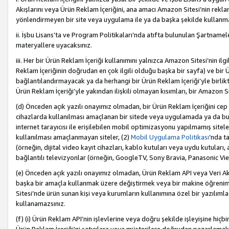
Akışlarını veya Ürün Reklam İçeriğini, ana amacı Amazon Sitesi’nin rek
yönlendirmeyen bir site veya uygulama ile ya da başka şekilde kullanm
ii. İşbu Lisans’ta ve Program Politikaları’nda atıfta bulunulan Şartnamel
materyallere uyacaksınız.
iii. Her bir Ürün Reklam İçeriği kullanımını yalnızca Amazon Sitesi’nin ilg
Reklam İçeriğinin doğrudan en çok ilgili olduğu başka bir sayfa) ve bir Ü
bağlantılandırmayacak ya da herhangi bir Ürün Reklam İçeriği’yle birli
Ürün Reklam İçeriği’yle yakından ilişkili olmayan kısımları, bir Amazon Sit
(d) Önceden açık yazılı onayımız olmadan, bir Ürün Reklam İçeriğini cep 
cihazlarda kullanılması amaçlanan bir sitede veya uygulamada ya da bunl
internet tarayıcısı ile erişilebilen mobil optimizasyonu yapılmamış sitel
kullanılması amaçlanmayan siteler, (2)
Mobil Uygulama Politikası
’nda t
(örneğin, dijital video kayıt cihazları, kablo kutuları veya uydu kutuları,
bağlantılı televizyonlar (örneğin, GoogleTV, Sony Bravia, Panasonic Vier
(e) Önceden açık yazılı onayımız olmadan, Ürün Reklam API veya Veri Ak
başka bir amaçla kullanmak üzere değiştirmek veya bir makine öğrenim
Sitesi’nde ürün sunan kişi veya kurumların kullanımına özel bir yazılım
kullanamazsınız.
(f) (i) Ürün Reklam API’nin işlevlerine veya doğru şekilde işleyişine h