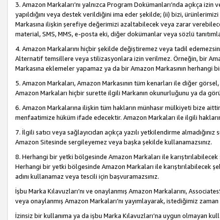
3. Amazon Markaları’nı yalnızca Program Dokümanları’nda açıkça izin ver
yapıldığını veya destek verildiğini ima eder şekilde; (ii) bizi, ürünlerim
Markasına ilişkin şerefiye değerimizi azaltabilecek veya zarar verebilec
material, SMS, MMS, e-posta eki, diğer dokümanlar veya sözlü tanıtıml
4. Amazon Markalarını hiçbir şekilde değiştiremez veya tadil edemezsin
Alternatif temsillere veya stilizasyonlara izin verilmez. Örneğin, bir A
Markasına eklemeler yapamaz ya da bir Amazon Markasının herhangi bir
5. Amazon Markaları, Amazon Markasının tüm kenarları ile diğer görsel, 
Amazon Markaları hiçbir surette ilgili Markanın okunurluğunu ya da görü
6. Amazon Markalarına ilişkin tüm hakların münhasır mülkiyeti bize aitt
menfaatimize hüküm ifade edecektir. Amazon Markaları ile ilgili hakları
7. İlgili satıcı veya sağlayıcıdan açıkça yazılı yetkilendirme almadığınız s
Amazon Sitesinde sergileyemez veya başka şekilde kullanamazsınız.
8. Herhangi bir yetki bölgesinde Amazon Markaları ile karıştırılabilecek
Herhangi bir yetki bölgesinde Amazon Markaları ile karıştırılabilecek şek
adını kullanamaz veya tescili için başvuramazsınız.
İşbu Marka Kılavuzları’nı ve onaylanmış Amazon Markalarını, AssociatesSi
veya onaylanmış Amazon Markaları’nı yayımlayarak, istediğimiz zaman v
İzinsiz bir kullanıma ya da işbu Marka Kılavuzları’na uygun olmayan kul