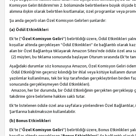
Komisyon Geliri Bildirimi’nin 2. bölümünde belirtilenlere büyük ölçüde 
alımına ilişkin olarak belirtilen kısıtlamalar, özel programlar veya pro
Şu anda geçerli olan Özel Komisyon Gelirleri şunlardır:
(a) Ödül Etkinlikleri
Ek’te (“
Özel Komisyon Geliri
”) belirtildiği üzere, Ödül Etkinlikleri ya
koşullar altında gerçekleşen “Ödül Etkinlikleri” ile bağlantılı olarak kaza
alan bir Özel Bağlantıya tıklayarak Amazon Sitesi’nde ödüle özel ana s
(2) müşteri, bu tıklama sonucunda başlayan Oturum sırasında Ek’te ta
Aşağıdaki durumlar söz konusuysa Amazon, Özel Komisyon Geliri öde
Ödül Etkinliği’nin geçersiz kılındığı bir ihlal veya kötüye kullanım dur
yazılımlar kullanılması, tek bir kişi tarafından gerçekleştirilen birden f
sonucunda gerçekleşmeyen Ödül Etkinlikleri).
Amazon, her bir durumda, bir Ödül Etkinliğinin gerçekten gerçekleşip 
takdirine göre belirleme hakkını saklı tutar.
Ek’te listelenen ödüle özel ana sayfalara yönlendiren Özel Bağlantılar, i
Şartlarına bakılmaksızın kullanılabilir.
(b) Bonus Etkinlikleri
Ek’te (“
Özel Komisyon Geliri
”) belirtildiği üzere, Bonus Etkinlikleri 
koşullar altında gerçekleşen “
Bonus Etkinlikleri
” ile bağlantılı olarak 