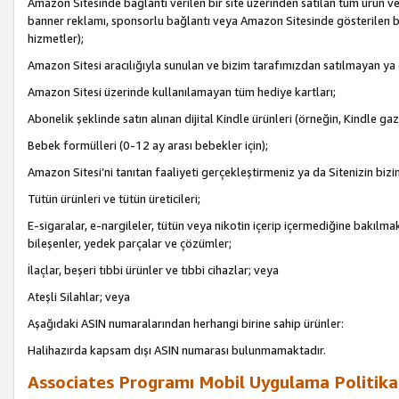
Amazon Sitesinde bağlantı verilen bir site üzerinden satılan tüm ürün ve
banner reklamı, sponsorlu bağlantı veya Amazon Sitesinde gösterilen başk
hizmetler);
Amazon Sitesi aracılığıyla sunulan ve bizim tarafımızdan satılmayan ya
Amazon Sitesi üzerinde kullanılamayan tüm hediye kartları;
Abonelik şeklinde satın alınan dijital Kindle ürünleri (örneğin, Kindle gaz
Bebek formülleri (0-12 ay arası bebekler için);
Amazon Sitesi’ni tanıtan faaliyeti gerçekleştirmeniz ya da Sitenizin bizi
Tütün ürünleri ve tütün üreticileri;
E-sigaralar, e-nargileler, tütün veya nikotin içerip içermediğine bakılmaks
bileşenler, yedek parçalar ve çözümler;
İlaçlar, beşeri tıbbi ürünler ve tıbbi cihazlar; veya
Ateşli Silahlar; veya
Aşağıdaki ASIN numaralarından herhangi birine sahip ürünler:
Halihazırda kapsam dışı ASIN numarası bulunmamaktadır.
Associates Programı Mobil Uygulama Politika