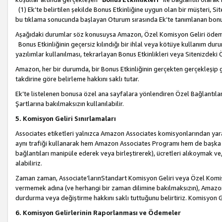
(1) Ek’te belirtilen şekilde Bonus Etkinliğine uygun olan bir müşteri, S
bu tıklama sonucunda başlayan Oturum sırasında Ek’te tanımlanan bon
Aşağıdaki durumlar söz konusuysa Amazon, Özel Komisyon Geliri öde
Bonus Etkinliğinin geçersiz kılındığı bir ihlal veya kötüye kullanım dur
yazılımlar kullanılması, tekrarlayan Bonus Etkinlikleri veya Sitenizdek
Amazon, her bir durumda, bir Bonus Etkinliğinin gerçekten gerçekleşip 
takdirine göre belirleme hakkını saklı tutar.
Ek’te listelenen bonusa özel ana sayfalara yönlendiren Özel Bağlantılar, 
Şartlarına bakılmaksızın kullanılabilir.
5. Komisyon Geliri Sınırlamaları
Associates etiketleri yalnızca Amazon Associates komisyonlarından yarar
aynı trafiği kullanarak hem Amazon Associates Programı hem de başka b
bağlantıları manipüle ederek veya birleştirerek), ücretleri alıkoymak 
alabiliriz.
Zaman zaman, Associate’larınStandart Komisyon Geliri veya Özel Komisy
vermemek adına (ve herhangi bir zaman dilimine bakılmaksızın), Amazon
durdurma veya değiştirme hakkını saklı tuttuğunu belirtiriz. Komisyon Gel
6. Komisyon Gelirlerinin Raporlanması ve Ödemeler