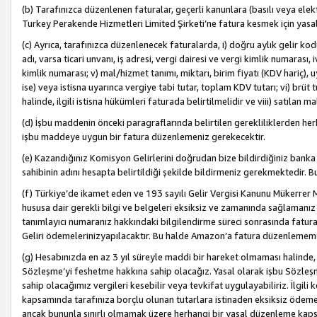
(b) Tarafınızca düzenlenen faturalar, geçerli kanunlara (basılı veya ele
Turkey Perakende Hizmetleri Limited Şirketi’ne fatura kesmek için yasal
(c) Ayrıca, tarafınızca düzenlenecek faturalarda, i) doğru aylık gelir kodu
adı, varsa ticari unvanı, iş adresi, vergi dairesi ve vergi kimlik numarası,
kimlik numarası; v) mal/hizmet tanımı, miktarı, birim fiyatı (KDV hariç)
ise) veya istisna uyarınca vergiye tabi tutar, toplam KDV tutarı; vi) brüt 
halinde, ilgili istisna hükümleri faturada belirtilmelidir ve viii) satılan 
(d) İşbu maddenin önceki paragraflarında belirtilen gerekliliklerden he
işbu maddeye uygun bir fatura düzenlemeniz gerekecektir.
(e) Kazandığınız Komisyon Gelirlerini doğrudan bize bildirdiğiniz banka
sahibinin adını hesapta belirtildiği şekilde bildirmeniz gerekmektedir. 
(f) Türkiye’de ikamet eden ve 193 sayılı Gelir Vergisi Kanunu Mükerrer 
hususa dair gerekli bilgi ve belgeleri eksiksiz ve zamanında sağlamanız
tanımlayıcı numaranız hakkındaki bilgilendirme süreci sonrasında fatur
Geliri ödemelerinizyapılacaktır. Bu halde Amazon’a fatura düzenlemem
(g) Hesabınızda en az 3 yıl süreyle maddi bir hareket olmaması halinde
Sözleşme’yi feshetme hakkına sahip olacağız. Yasal olarak işbu Sözl
sahip olacağımız vergileri kesebilir veya tevkifat uygulayabiliriz. İlgil
kapsamında tarafınıza borçlu olunan tutarlara istinaden eksiksiz ödeme
ancak bununla sınırlı olmamak üzere herhangi bir yasal düzenleme kap