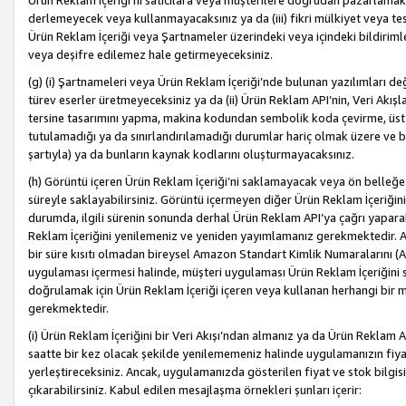
Ürün Reklam İçeriği’ni satıcılara veya müşterilere doğrudan pazarlamak, 
derlemeyecek veya kullanmayacaksınız ya da (iii) fikri mülkiyet veya tesci
Ürün Reklam İçeriği veya Şartnameler üzerindeki veya içindeki bildiri
veya deşifre edilemez hale getirmeyeceksiniz.
(g) (i) Şartnameleri veya Ürün Reklam İçeriği’nde bulunan yazılımları d
türev eserler üretmeyeceksiniz ya da (ii) Ürün Reklam API’nin, Veri Akışla
tersine tasarımını yapma, makina kodundan sembolik koda çevirme, üst
tutulamadığı ya da sınırlandırılamadığı durumlar hariç olmak üzere ve b
şartıyla) ya da bunların kaynak kodlarını oluşturmayacaksınız.
(h) Görüntü içeren Ürün Reklam İçeriği’ni saklamayacak veya ön belleğe 
süreyle saklayabilirsiniz. Görüntü içermeyen diğer Ürün Reklam İçeriğin
durumda, ilgili sürenin sonunda derhal Ürün Reklam API’ya çağrı yaparak
Reklam İçeriğini yenilemeniz ve yeniden yayımlamanız gerekmektedir. Ak
bir süre kısıtı olmadan bireysel Amazon Standart Kimlik Numaralarını (AS
uygulaması içermesi halinde, müşteri uygulaması Ürün Reklam İçeriğin
doğrulamak için Ürün Reklam İçeriği içeren veya kullanan herhangi bir m
gerekmektedir.
(i) Ürün Reklam İçeriğini bir Veri Akışı’ndan almanız ya da Ürün Reklam
saatte bir kez olacak şekilde yenilememeniz halinde uygulamanızın fiya
yerleştireceksiniz. Ancak, uygulamanızda gösterilen fiyat ve stok bilgis
çıkarabilirsiniz. Kabul edilen mesajlaşma örnekleri şunları içerir: