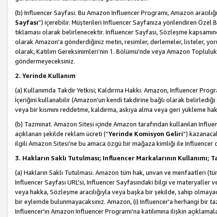
(b) Influencer Sayfası. Bu Amazon Influencer Programı, Amazon aracılığı
Sayfası
”) içerebilir. Müşterileri Influencer Sayfanıza yönlendiren Özel B
tıklaması olarak belirlenecektir. Influencer Sayfası, Sözleşme kapsamınd
olarak Amazon'a gönderdiğiniz metin, resimler, derlemeler, listeler, yorum
olarak, Katılım Gereksinimleri’nin 1. Bölümü’nde veya Amazon Topluluk Ku
göndermeyeceksiniz.
2. Yerinde Kullanım
(a) Kullanımda Takdir Yetkisi; Kaldırma Hakkı. Amazon, Influencer Progra
İçeriğini kullanabilir (Amazon'un kendi takdirine bağlı olarak belirledi
veya bir kısmını reddetme, kaldırma, askıya alma veya geri yükleme hakkı
(b) Tazminat. Amazon Sitesi içinde Amazon tarafından kullanılan Influencer
açıklanan şekilde reklam ücreti (“
Yerinde Komisyon Geliri
”) kazanaca
ilgili Amazon Sitesi’ne bu amaca özgü bir mağaza kimliği ile Influencer 
3. Hakların Saklı Tutulması; Influencer Markalarının Kullanımı;
(a) Hakların Saklı Tutulması. Amazon tüm hak, unvan ve menfaatleri (tüm 
Influencer Sayfası URL'si, Influencer Sayfasındaki bilgi ve materyaller
veya hakka, Sözleşme aracılığıyla veya başka bir şekilde, sahip olmayac
bir eylemde bulunmayacaksınız. Amazon, (i) Influencer'a herhangi bir t
Influencer'ın Amazon Influencer Programı'na katılımına ilişkin açıklamal