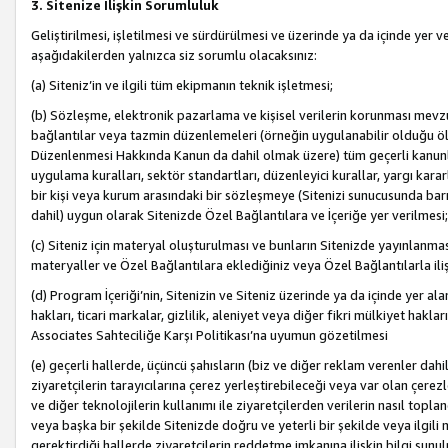
3. Sitenize İlişkin Sorumluluk
Geliştirilmesi, işletilmesi ve sürdürülmesi ve üzerinde ya da içinde yer ve
aşağıdakilerden yalnızca siz sorumlu olacaksınız:
(a) Siteniz’in ve ilgili tüm ekipmanın teknik işletmesi;
(b) Sözleşme, elektronik pazarlama ve kişisel verilerin korunması mevzua
bağlantılar veya tazmin düzenlemeleri (örneğin uygulanabilir olduğu ölç
Düzenlenmesi Hakkında Kanun da dahil olmak üzere) tüm geçerli kanunlar, y
uygulama kuralları, sektör standartları, düzenleyici kurallar, yargı kararl
bir kişi veya kurum arasındaki bir sözleşmeye (Sitenizi sunucusunda barı
dahil) uygun olarak Sitenizde Özel Bağlantılara ve İçeriğe yer verilmesi;
(c) Siteniz için materyal oluşturulması ve bunların Sitenizde yayınlanmas
materyaller ve Özel Bağlantılara eklediğiniz veya Özel Bağlantılarla ili
(d) Program İçeriği’nin, Sitenizin ve Siteniz üzerinde ya da içinde yer al
hakları, ticari markalar, gizlilik, aleniyet veya diğer fikri mülkiyet hak
Associates Sahteciliğe Karşı Politikası’na uyumun gözetilmesi
(e) geçerli hallerde, üçüncü şahısların (biz ve diğer reklam verenler dah
ziyaretçilerin tarayıcılarına çerez yerleştirebileceği veya var olan çerezler
ve diğer teknolojilerin kullanımı ile ziyaretçilerden verilerin nasıl toplandı
veya başka bir şekilde Sitenizde doğru ve yeterli bir şekilde veya ilgili 
gerektirdiği hallerde ziyaretçilerin reddetme imkanına ilişkin bilgi sunul