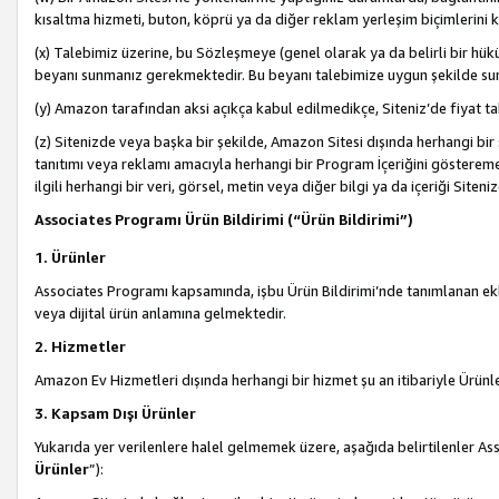
kısaltma hizmeti, buton, köprü ya da diğer reklam yerleşim biçimlerini 
(x) Talebimiz üzerine, bu Sözleşmeye (genel olarak ya da belirli bir hük
beyanı sunmanız gerekmektedir. Bu beyanı talebimize uygun şekilde sunma
(y) Amazon tarafından aksi açıkça kabul edilmedikçe, Siteniz’de fiyat tak
(z) Sitenizde veya başka bir şekilde, Amazon Sitesi dışında herhangi bi
tanıtımı veya reklamı amacıyla herhangi bir Program İçeriğini gösterem
ilgili herhangi bir veri, görsel, metin veya diğer bilgi ya da içeriği Si
Associates Programı Ürün Bildirimi (“Ürün Bildirimi”)
1. Ürünler
Associates Programı kapsamında, işbu Ürün Bildirimi’nde tanımlanan ekle
veya dijital ürün anlamına gelmektedir.
2. Hizmetler
Amazon Ev Hizmetleri dışında herhangi bir hizmet şu an itibariyle Ürünl
3. Kapsam Dışı Ürünler
Yukarıda yer verilenlere halel gelmemek üzere, aşağıda belirtilenler Ass
Ürünler
”):