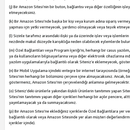
(j) Bir Amazon Sitesi’nin bir buton, bağlantısı veya diğer özelliğinin 
etmeyeceksiniz.
(k) Bir Amazon Sitesi’nde başka bir kişi veya kurum adına sipariş verm
yapması için yetki vermeyecek, yardımcı olmayacak veya teşvik etmeyec
(l) Sizinle tarafımız arasındaki ilişki ya da üzerinde işlev veya işlemler
nezdinde makul düzeyde karışıklığa neden olabilecek eylemlerde bulu
(m) Özel Bağlantıları veya Program İçeriği’ni, herhangi bir casus yazılım,
ya da kullanıcıların bilgisayarlarına veya diğer elektronik cihazlarına 
yazılım uygulamalarıyla bağlantılı olarak Siteniz’e eklemeyecek, göst
(n) Bir Mobil Uygulama içindeki entegre bir internet tarayıcısında (örn
Sitesi’nin herhangi bir bölümünü çerçeve içine almayacaksınız. Ancak, bi
göstermeniz, Amazon Sitesi’nin çerçevelendiği anlamına gelmeyecektir.
(o) Siteniz’deki ürünlerle yakından ilişkili Ürünlerin tanıtımını yapan Si
Sitesi’nin tanıtımını yapan diğer içerikleri herhangi bir açılır pencere, a
yayınlamayacak ya da sunmayacaksınız.
(p) Bir Amazon Sitesi’ne eklediğiniz içeriklerde Özel Bağlantılara yer v
bağlantılı olarak veya Amazon Sitesinde yer alan müşteri değerlendirmele
içerikler içinde).