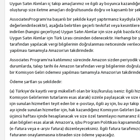
Uygun Satın Alımları iç takip amaçlarımız ve ilgili ay boyunca kazandığ
oluşturup size iletme amaçları doğrultusunda doğru ve kapsamlı bir şek
AssociatesProgramı’na başarılı bir şekilde kayıt yaptırmanız kaydıyla (
değerlendirilecektir), aşağıda belirtilen geçerli tevkifat veya kesintilere
indirilen (hangisi geçerliyse) Uygun Satın Alımlar için size aylık bazda 
Uygun Satın Alımlar için Türk Lirası cinsinden ödenecektir. Herhangi b
tarafından yapılacak vergi bilgilerinin doğrulanması neticesinde verile
yapılması tamamıyla Amazon’un takdirindedir.
Associates Programı’na katılımınız sürecinde Amazon sizden periyodik verg
durumlarda, talep tarihi ile Amazon tarafından vergi bilgilerinin doğru
bir Komisyon Geliri ödemesi yapılması tamamıyla Amazon’un takdirinde
Ödeme şartları şu şekildedir:
(a) Türkiye’de kayıtlı vergi mükellefi olan bir kişi/kuruluş iseniz: İlgili
Komisyon Gelirlerinin tutarlarını esas alarak) sizinle paylaşacak ve siz
için sunulan hizmetleri teyit eden bir e-postayı, ilgili ay için, bu ayı 
ayı içinde sunulan hizmetler için, hak kazandığınız Komisyon Gelirleri (i
üçüncü haftası içinde hesaplanacak ve size özel tanımlayıcı numaranız ile
alan bilgileri esas alarak Amazon’a, işbu Program Politikası kapsamında a
(e-fatura veya e-arşiv fatura) düzenleyeceksiniz. İlgili fatura tarafımı
faturanın onaylanmasına istinaden size ödeme yapacağız.