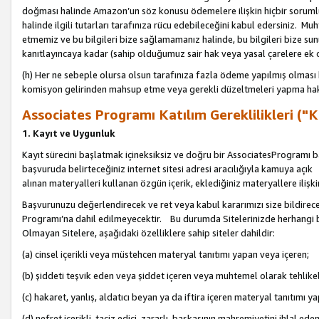
doğması halinde Amazon’un söz konusu ödemelere ilişkin hiçbir soru
halinde ilgili tutarları tarafınıza rücu edebileceğini kabul edersiniz. Muh
etmemiz ve bu bilgileri bize sağlamamanız halinde, bu bilgileri bize su
kanıtlayıncaya kadar (sahip olduğumuz sair hak veya yasal çarelere ek 
(h) Her ne sebeple olursa olsun tarafınıza fazla ödeme yapılmış olması 
komisyon gelirinden mahsup etme veya gerekli düzeltmeleri yapma hakkı
Associates Programı Katılım Gereklilikleri ("Ka
1. Kayıt ve Uygunluk
Kayıt sürecini başlatmak içineksiksiz ve doğru bir AssociatesProgramı ba
başvuruda belirteceğiniz internet sitesi adresi aracılığıyla kamuya aç
alınan materyalleri kullanan özgün içerik, eklediğiniz materyallere ilişk
Başvurunuzu değerlendirecek ve ret veya kabul kararımızı size bildirece
Programı’na dahil edilmeyecektir. Bu durumda Sitelerinizde herhangi b
Olmayan Sitelere, aşağıdaki özelliklere sahip siteler dahildir:
(a) cinsel içerikli veya müstehcen materyal tanıtımı yapan veya içeren;
(b) şiddeti teşvik eden veya şiddet içeren veya muhtemel olarak tehlikel
(c) hakaret, yanlış, aldatıcı beyan ya da iftira içeren materyal tanıtımı y
(d) nefret içerikli, taciz edici, zararlı, başkasının mahremiyetini ihlal eden