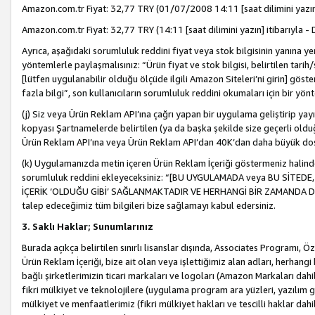
Amazon.com.tr Fiyat: 32,77 TRY (01/07/2008 14:11 [saat dilimini yazın] 
Amazon.com.tr Fiyat: 32,77 TRY (14:11 [saat dilimini yazın] itibarıyla - 
Ayrıca, aşağıdaki sorumluluk reddini fiyat veya stok bilgisinin yanına yer
yöntemlerle paylaşmalısınız: “Ürün fiyat ve stok bilgisi, belirtilen tarih
[lütfen uygulanabilir olduğu ölçüde ilgili Amazon Siteleri’ni girin] göste
fazla bilgi”, son kullanıcıların sorumluluk reddini okumaları için bir yön
(j) Siz veya Ürün Reklam API’ına çağrı yapan bir uygulama geliştirip ya
kopyası Şartnamelerde belirtilen (ya da başka şekilde size geçerli olduğ
Ürün Reklam API’ına veya Ürün Reklam API’dan 40K’dan daha büyük do
(k) Uygulamanızda metin içeren Ürün Reklam İçeriği göstermeniz halinde
sorumluluk reddini ekleyeceksiniz: “[BU UYGULAMADA veya BU SİTEDE,
İÇERİK ‘OLDUĞU GİBİ’ SAĞLANMAKTADIR VE HERHANGİ BİR ZAMANDA DEĞİŞ
talep edeceğimiz tüm bilgileri bize sağlamayı kabul edersiniz.
3. Saklı Haklar; Sunumlarınız
Burada açıkça belirtilen sınırlı lisanslar dışında, Associates Programı, Ö
Ürün Reklam İçeriği, bize ait olan veya işlettiğimiz alan adları, herhangi
bağlı şirketlerimizin ticari markaları ve logoları (Amazon Markaları dah
fikri mülkiyet ve teknolojilere (uygulama program ara yüzleri, yazılım gel
mülkiyet ve menfaatlerimiz (fikri mülkiyet hakları ve tescilli haklar dahil)