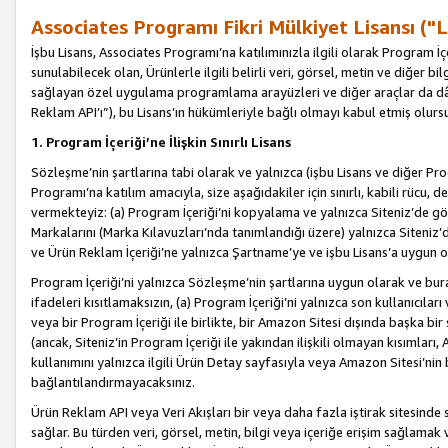
Associates Programı Fikri Mülkiyet Lisansı ("L
İşbu Lisans, Associates Programı’na katılımınızla ilgili olarak Program İ
sunulabilecek olan, Ürünlerle ilgili belirli veri, görsel, metin ve diğer bilg
sağlayan özel uygulama programlama arayüzleri ve diğer araçlar da dâh
Reklam API’ı”), bu Lisans’ın hükümleriyle bağlı olmayı kabul etmiş olurs
1. Program İçeriği’ne İlişkin Sınırlı Lisans
Sözleşme’nin şartlarına tabi olarak ve yalnızca (işbu Lisans ve diğer Pr
Programı’na katılım amacıyla, size aşağıdakiler için sınırlı, kabili rücu, 
vermekteyiz: (a) Program İçeriği’ni kopyalama ve yalnızca Siteniz’de gö
Markalarını (Marka Kılavuzları’nda tanımlandığı üzere) yalnızca Siteniz’
ve Ürün Reklam İçeriği’ne yalnızca Şartname’ye ve işbu Lisans’a uygun 
Program İçeriği’ni yalnızca Sözleşme’nin şartlarına uygun olarak ve bura
ifadeleri kısıtlamaksızın, (a) Program İçeriği’ni yalnızca son kullanıcılar
veya bir Program İçeriği ile birlikte, bir Amazon Sitesi dışında başka bi
(ancak, Siteniz’in Program İçeriği ile yakından ilişkili olmayan kısımları,
kullanımını yalnızca ilgili Ürün Detay sayfasıyla veya Amazon Sitesi’nin 
bağlantılandırmayacaksınız.
Ürün Reklam API veya Veri Akışları bir veya daha fazla iştirak sitesinde s
sağlar. Bu türden veri, görsel, metin, bilgi veya içeriğe erişim sağlama