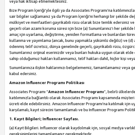
veya hak iktisap etmemektesiniz.
Bize Program İçeriği’yle ilgili ya da Associates Programı’na katılımınızla 
sair bilgiler sağlamanız ya da Program İçeriği’ni herhangi bir şekilde değ
mülkiyet ve menfaatleri gayrikabili rücu olarak bize temlik edersiniz v
geçerli olan azami koruma süresi için bize (a) Sunumlarınız’ı her şekild
amaç için uyarlama, değiştirme, yeniden formatlama ve bunlardan türev e
kullanma ve yayımlama (ancak, bunu yapmakla yükümlü değiliz) ve (d) aşağ
ödenmiş telif ücretsiz, dünya genelinde geçerli, gayrikabili rücu, özgürce 
Sunumlarınız orijinal eserinizdir veya bunları hukuka uygun olarak elde et
sahip olduğumuz hakları kullanmamız, telif hakları dahil, hiçbir kişi vey
Sunumlarınıza ilişkin haklarımızı belgelememiz, tamamlamamız veya geç
kabul edersiniz.
Amazon Influencer Programı Politikası
Associates Programı “
Amazon Influencer Programı
”, belirli ülkele
katılımınızla bağlantılı olarak Associates Programı kapsamında müşteri 
ücreti elde edebilirsiniz. Amazon Influencer Programı'na katılmak için u
karşılamalı, kayıt sürecini tamamlamalı ve bu Influencer Programı Politi
1. Kayıt Bilgileri; Influencer Sayfası.
(a) Kayıt Bilgileri. Influencer olarak kaydolmak için, sosyal medya varlık
gereksinimlerini tamamlamanız gerekmektedir.