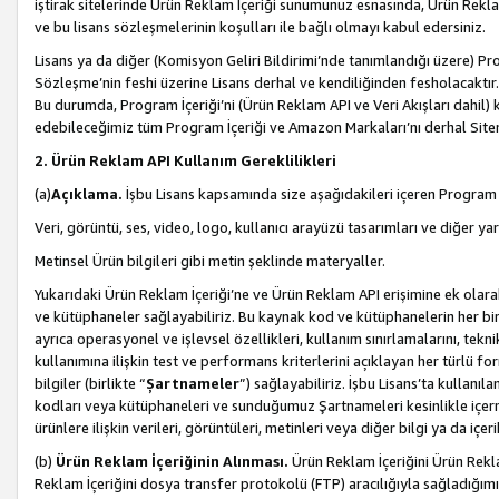
iştirak sitelerinde Ürün Reklam İçeriği sunumunuz esnasında, Ürün Reklam 
ve bu lisans sözleşmelerinin koşulları ile bağlı olmayı kabul edersiniz.
Lisans ya da diğer (Komisyon Geliri Bildirimi’nde tanımlandığı üzer
Sözleşme’nin feshi üzerine Lisans derhal ve kendiliğinden fesholacaktır.
Bu durumda, Program İçeriği’ni (Ürün Reklam API ve Veri Akışları dahil
edebileceğimiz tüm Program İçeriği ve Amazon Markaları’nı derhal Siteni
2. Ürün Reklam API Kullanım Gereklilikleri
(a)
Açıklama.
İşbu Lisans kapsamında size aşağıdakileri içeren Program İ
Veri, görüntü, ses, video, logo, kullanıcı arayüzü tasarımları ve diğer ya
Metinsel Ürün bilgileri gibi metin şeklinde materyaller.
Yukarıdaki Ürün Reklam İçeriği’ne ve Ürün Reklam API erişimine ek olar
ve kütüphaneler sağlayabiliriz. Bu kaynak kod ve kütüphanelerin her biri s
ayrıca operasyonel ve işlevsel özellikleri, kullanım sınırlamalarını, tekn
kullanımına ilişkin test ve performans kriterlerini açıklayan her türlü fo
bilgiler (birlikte “
Şartnameler
”) sağlayabiliriz. İşbu Lisans’ta kullan
kodları veya kütüphaneleri ve sunduğumuz Şartnameleri kesinlikle içerme
ürünlere ilişkin verileri, görüntüleri, metinleri veya diğer bilgi ya da içer
(b)
Ürün Reklam İçeriğinin Alınması.
Ürün Reklam İçeriğini Ürün Rekla
Reklam İçeriğini dosya transfer protokolü (FTP) aracılığıyla sağladığımız 