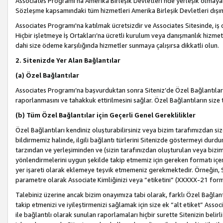
Associates Programı’na Amerika Birleşik Devletleri’nde yerleşik olmayan b
Sözleşme kapsamındaki tüm hizmetleri Amerika Birleşik Devletleri dışınd
Associates Programı'na katılmak ücretsizdir ve Associates Sitesinde, iş
Hiçbir işletmeye İş Ortakları’na ücretli kurulum veya danışmanlık hizme
dahi size ödeme karşılığında hizmetler sunmaya çalışırsa dikkatli olun.
2. Sitenizde Yer Alan Bağlantılar
(a) Özel Bağlantılar
Associates Programı’na başvurduktan sonra Siteniz’de Özel Bağlantılara y
raporlanmasını ve tahakkuk ettirilmesini sağlar. Özel Bağlantıların size
(b) Tüm Özel Bağlantılar için Geçerli Genel Gereklilikler
Özel Bağlantıları kendiniz oluşturabilirsiniz veya bizim tarafımızdan size
bildirmemiz halinde, ilgili bağlantı türlerini Sitenizde göstermeyi durdu
tarzından ve yerleşiminden ve (sizin tarafınızdan oluşturulan veya bizi
yönlendirmelerini uygun şekilde takip etmemiz için gereken formatı içer
yer işareti olarak eklemeye teşvik etmemeniz gerekmektedir. Örneğin, 
parametre olarak Associate Kimliğinizi veya “etiketini” (XXXXX-21 for
Talebiniz üzerine ancak bizim onayımıza tabi olarak, farklı Özel Bağlantı
takip etmenizi ve iyileştirmenizi sağlamak için size ek “alt etiket” Assoc
ile bağlantılı olarak sunulan raporlamaları hiçbir surette Sitenizin belirli 