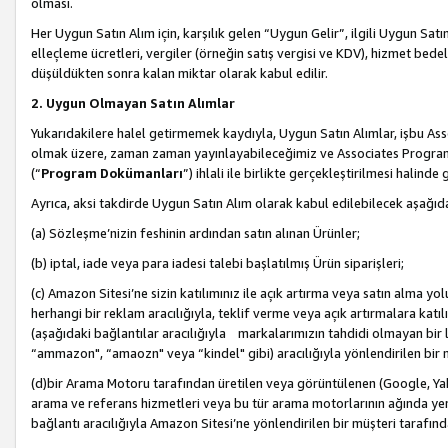
olması.
Her Uygun Satın Alım için, karşılık gelen “Uygun Gelir”, ilgili Uygun Satın
elleçleme ücretleri, vergiler (örneğin satış vergisi ve KDV), hizmet bedell
düşüldükten sonra kalan miktar olarak kabul edilir.
2. Uygun Olmayan Satın Alımlar
Yukarıdakilere halel getirmemek kaydıyla, Uygun Satın Alımlar, işbu Ass
olmak üzere, zaman zaman yayınlayabileceğimiz ve Associates Programı’
(“
Program Dokümanları
”) ihlali ile birlikte gerçekleştirilmesi halinde
Ayrıca, aksi takdirde Uygun Satın Alım olarak kabul edilebilecek aşağıda
(a) Sözleşme’nizin feshinin ardından satın alınan Ürünler;
(b) iptal, iade veya para iadesi talebi başlatılmış Ürün siparişleri;
(c) Amazon Sitesi’ne sizin katılımınız ile açık artırma veya satın alma yol
herhangi bir reklam aracılığıyla, teklif verme veya açık artırmalara ka
(aşağıdaki bağlantılar aracılığıyla markalarımızın tahdidi olmayan bir lis
“ammazon", “amaozn" veya “kindel" gibi) aracılığıyla yönlendirilen bir 
(d)bir Arama Motoru tarafından üretilen veya görüntülenen (Google, Ya
arama ve referans hizmetleri veya bu tür arama motorlarının ağında yer 
bağlantı aracılığıyla Amazon Sitesi’ne yönlendirilen bir müşteri tarafınd