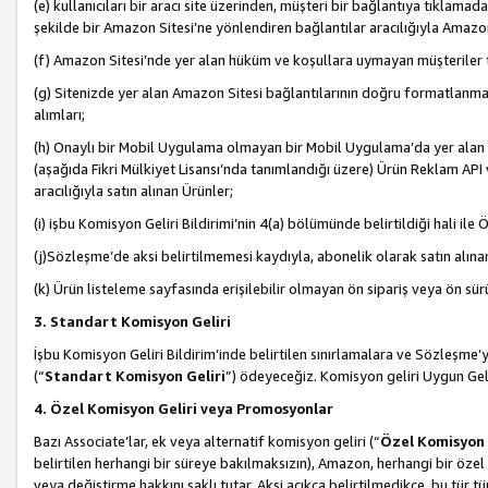
(e) kullanıcıları bir aracı site üzerinden, müşteri bir bağlantıya tıkla
şekilde bir Amazon Sitesi’ne yönlendiren bağlantılar aracılığıyla Amazon
(f) Amazon Sitesi’nde yer alan hüküm ve koşullara uymayan müşteriler t
(g) Sitenizde yer alan Amazon Sitesi bağlantılarının doğru formatlanm
alımları;
(h) Onaylı bir Mobil Uygulama olmayan bir Mobil Uygulama’da yer alan b
(aşağıda Fikri Mülkiyet Lisansı’nda tanımlandığı üzere) Ürün Reklam API
aracılığıyla satın alınan Ürünler;
(i) işbu Komisyon Geliri Bildirimi’nin 4(a) bölümünde belirtildiği hali ile Ö
(j)Sözleşme’de aksi belirtilmemesi kaydıyla, abonelik olarak satın alına
(k) Ürün listeleme sayfasında erişilebilir olmayan ön sipariş veya ön sü
3. Standart Komisyon Geliri
İşbu Komisyon Geliri Bildirim’inde belirtilen sınırlamalara ve Sözleşme
(“
Standart Komisyon Geliri
”) ödeyeceğiz. Komisyon geliri Uygun Ge
4. Özel Komisyon Geliri veya Promosyonlar
Bazı Associate’lar, ek veya alternatif komisyon geliri (“
Özel Komisyon 
belirtilen herhangi bir süreye bakılmaksızın), Amazon, herhangi bir 
veya değiştirme hakkını saklı tutar. Aksi açıkça belirtilmedikçe, bu tür