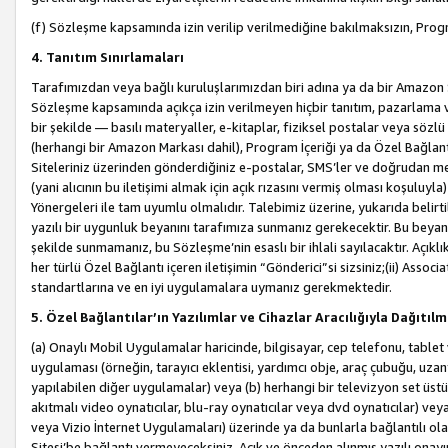
(f) Sözleşme kapsamında izin verilip verilmediğine bakılmaksızın, Progr
4. Tanıtım Sınırlamaları
Tarafımızdan veya bağlı kuruluşlarımızdan biri adına ya da bir Amazon 
Sözleşme kapsamında açıkça izin verilmeyen hiçbir tanıtım, pazarlama v
bir şekilde — basılı materyaller, e-kitaplar, fiziksel postalar veya söz
(herhangi bir Amazon Markası dahil), Program İçeriği ya da Özel Bağlant
Siteleriniz üzerinden gönderdiğiniz e-postalar, SMS’ler ve doğrudan mesaj
(yani alıcının bu iletişimi almak için açık rızasını vermiş olması koşul
Yönergeleri ile tam uyumlu olmalıdır. Talebimiz üzerine, yukarıda belir
yazılı bir uygunluk beyanını tarafımıza sunmanız gerekecektir. Bu beyanı
şekilde sunmamanız, bu Sözleşme’nin esaslı bir ihlali sayılacaktır. Açık
her türlü Özel Bağlantı içeren iletişimin “Gönderici”si sizsiniz;(ii) Asso
standartlarına ve en iyi uygulamalara uymanız gerekmektedir.
5. Özel Bağlantılar’ın Yazılımlar ve Cihazlar Aracılığıyla Dağıtılm
(a) Onaylı Mobil Uygulamalar haricinde, bilgisayar, cep telefonu, tablet 
uygulaması (örneğin, tarayıcı eklentisi, yardımcı obje, araç çubuğu, uzan
yapılabilen diğer uygulamalar) veya (b) herhangi bir televizyon set üstü k
akıtmalı video oynatıcılar, blu-ray oynatıcılar veya dvd oynatıcılar) ve
veya Vizio İnternet Uygulamaları) üzerinde ya da bunlarla bağlantılı o
Sitesi’be bağlantı vermeyeceksiniz. Açık ve önceden alınmış yazılı onay