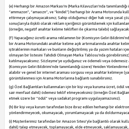
(e) Herhangi bir Amazon Markası’nı (Marka Kılavuzları’nda tanımlandığı ü
“ammazon”, “amaozn”, ve “kindel”) herhangi bir Arama Motorunda kulla
ettirmeye çalışmayacaksınız; Sahip olduğumuz diğer hak veya yasal çöz
sonuçlarıyla ilişkili olarak reklam içeriğinizi görüntülemek için kullanıl
(örneğin, negatif anahtar kelime teklifleri ile çıkarma talebi) sağlayaca
(f) Yapacağınız ücretli arama reklamının bir (Komisyon Geliri Bildirimi’
bir Arama Motorundaki anahtar kelime açık artırmalarında anahtar kelim
iştiraklerinin markaları ve bunların değiştirilmiş ya da yazım hataları iç
olmayan bir listesini Tahdidi Olmayan Marka Tablosu’nda görebilirsiniz)
katılmayacaksınız. Sözleşme’ye uyduğunuz ve ödemeli veya ödemesiz ara
(Komisyon Geliri Bildirimi’nde tanımlandığı üzere) Yeniden Yönlendirme 
alabilir ve genel bir internet araması sorgusu veya anahtar kelimeye (y
görüntülenmesi için Arama Motorlarına bağlantı sunabilirsiniz.
(g) Özel Bağlantıları kullanmaları için bir kişi veya kuruma ücret, ödül 
sair menfaat dahil) ödemesi teklif etmeyeceksiniz (örneğin Özel Bağlantıl
etmek üzere bir “ödül” veya sadakat programı uygulayamazsınız).
(h) Bir kişi veya kurum tarafından bize ibraz edilen herhangi bir elekt
yönlendirmeyecek, okumayacak, yorumlamayacak ya da doldurmayacak
(i) Müşterilerimiz tarafından bir Amazon Sitesi’yle bağlantılı olarak kulla
dahil) talep etmeyecek, toplamayacak, elde etmeyecek, saklamayacak,