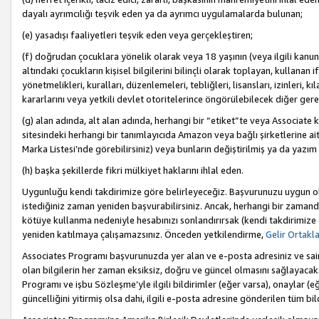
dayalı ayrımcılığı teşvik eden ya da ayrımcı uygulamalarda bulunan;
(e) yasadışı faaliyetleri teşvik eden veya gerçekleştiren;
(f) doğrudan çocuklara yönelik olarak veya 18 yaşının (veya ilgili kanun
altındaki çocukların kişisel bilgilerini bilinçli olarak toplayan, kullana
yönetmelikleri, kuralları, düzenlemeleri, tebliğleri, lisansları, izinleri, k
kararlarını veya yetkili devlet otoritelerince öngörülebilecek diğer gerekl
(g) alan adında, alt alan adında, herhangi bir “etiket”te veya Associate
sitesindeki herhangi bir tanımlayıcıda Amazon veya bağlı şirketlerine ai
Marka Listesi’nde görebilirsiniz) veya bunların değiştirilmiş ya da yazım
(h) başka şekillerde fikri mülkiyet haklarını ihlal eden.
Uygunluğu kendi takdirimize göre belirleyeceğiz. Başvurunuzu uygun o
istediğiniz zaman yeniden başvurabilirsiniz. Ancak, herhangi bir zaman
kötüye kullanma nedeniyle hesabınızı sonlandırırsak (kendi takdirimiz
yeniden katılmaya çalışamazsınız. Önceden yetkilendirme,
Gelir Ortakl
Associates Programı başvurunuzda yer alan ve e-posta adresiniz ve sair ileti
olan bilgilerin her zaman eksiksiz, doğru ve güncel olmasını sağlayacaks
Programı ve işbu Sözleşme’yle ilgili bildirimler (eğer varsa), onaylar (eğ
güncelliğini yitirmiş olsa dahi, ilgili e-posta adresine gönderilen tüm bil