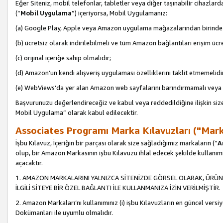
Eğer Siteniz, mobil telefonlar, tabletler veya diğer taşınabilir cihazlar
(“
Mobil Uygulama
”) içeriyorsa, Mobil Uygulamanız:
(a) Google Play, Apple veya Amazon uygulama mağazalarından birinde 
(b) ücretsiz olarak indirilebilmeli ve tüm Amazon bağlantıları erişim ücre
(c) orijinal içeriğe sahip olmalıdır;
(d) Amazon’un kendi alışveriş uygulaması özelliklerini taklit etmemelidi
(e) WebViews’da yer alan Amazon web sayfalarını barındırmamalı veya
Başvurunuzu değerlendireceğiz ve kabul veya reddedildiğine ilişkin si
Mobil Uygulama” olarak kabul edilecektir.
Associates Programı Marka Kılavuzları ("Mark
İşbu Kılavuz, İçeriğin bir parçası olarak size sağladığımız markaların (“
A
olup, bir Amazon Markasının işbu Kılavuzu ihlal edecek şekilde kullanım
açacaktır.
1. AMAZON MARKALARINI YALNIZCA SİTENİZDE GÖRSEL OLARAK, ÜRÜN
İLGİLİ SİTEYE BİR ÖZEL BAĞLANTI İLE KULLANMANIZA İZİN VERİLMİŞTİR.
2. Amazon Markaları’nı kullanımınız (i) işbu Kılavuzların en güncel versiy
Dokümanları ile uyumlu olmalıdır.