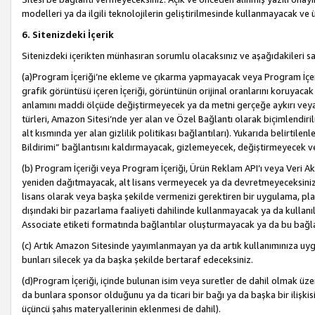
modelleri ya da ilgili teknolojilerin geliştirilmesinde kullanmayacak ve 
6. Sitenizdeki İçerik
Sitenizdeki içerikten münhasıran sorumlu olacaksınız ve aşağıdakileri s
(a)Program İçeriği’ne ekleme ve çıkarma yapmayacak veya Program İçeriği
grafik görüntüsü içeren İçeriği, görüntünün orijinal oranlarını koruyacak
anlamını maddi ölçüde değiştirmeyecek ya da metni gerçeğe aykırı veya y
türleri, Amazon Sitesi’nde yer alan ve Özel Bağlantı olarak biçimlendiril
alt kısmında yer alan gizlilik politikası bağlantıları). Yukarıda belirtilenl
Bildirimi” bağlantısını kaldırmayacak, gizlemeyecek, değiştirmeyecek
(b) Program İçeriği veya Program İçeriği, Ürün Reklam API’ı veya Veri 
yeniden dağıtmayacak, alt lisans vermeyecek ya da devretmeyeceksiniz. Ö
lisans olarak veya başka şekilde vermenizi gerektiren bir uygulama, plat
dışındaki bir pazarlama faaliyeti dahilinde kullanmayacak ya da kullanı
Associate etiketi formatında bağlantılar oluşturmayacak ya da bu bağla
(c) Artık Amazon Sitesinde yayımlanmayan ya da artık kullanımınıza uygu
bunları silecek ya da başka şekilde bertaraf edeceksiniz.
(d)Program İçeriği, içinde bulunan isim veya suretler de dahil olmak üzer
da bunlara sponsor olduğunu ya da ticari bir bağı ya da başka bir ilişki
üçüncü şahıs materyallerinin eklenmesi de dahil).