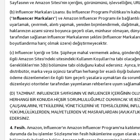
Sayfasının ve Amazon Sitesi’nin içeriğini, görünümünü, işlevselliğini, URL'
(b) Influencer Markaları Lisansı. Bu Influencer Programı Politikası’nı kab
(“
Influencer Markaları
”) ve Amazon Influencer Programı ile bağlantı
uyarlamak, çevirmek, alıntı yapmak, yeniden biçimlendirmek, dağıtmak, il
haklarınızın azami süresi boyunca geçerli olan, münhasır olmayan, dünya
tarafından sağlanan Influencer Markalarının şeklini (Influencer Markal
boyutlandırma hariç olmak üzere) değiştirmeyecektir.
(c) Influencer İçeriği ve Site. Şüpheye mahal vermemek adına, gönderdiğin
ilgili Amazon Sitesi’ndeki sitesindeki Kullanım Koşulları’na tabi olacağı
Gereklilikleri’nin 3(b) bölümüne tabi olduğunu kabul edersiniz. Ayrıca, Inf
distribütör, marka veya üçüncü taraftan herhangi bir esaslı ilişiği bul
ödeme düzenlemeleri ile ilgili tüm geçerli yasalara uymaktan da soruml
düzenleyici otoriteler tarafından yayımlanan rehberlere uyum sağlama
(D) TAZMİNAT. INFLUENCER SAYFASININ VE INFLUENCER İÇERİĞİNİN OL
HERHANGİ BİR KONUDA HİÇBİR SORUMLULUĞUMUZ OLMAYACAK VE BİZİ, B
ÇALIŞANLARINI, YETKİLİLERİNİ, YÖNETİCİLERİNİ VE TEMSİLCİLERİNİ, IN
YÜKÜMLÜLÜKLERDEN, MALİYETLERDEN VE MASRAFLARDAN (AVUKATLIK 
EDERSİNİZ.
4. Fesih.
Amazon, Influencer'ın Amazon Influencer Programı'na katılımını a
durumda da bu işlemler Sözleşme’nin fesih hükümlerine uygun olarak sağl