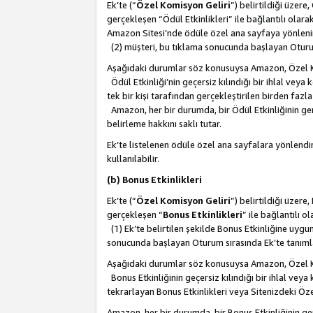
Ek’te (“
Özel Komisyon Geliri
”) belirtildiği üzere
gerçekleşen “Ödül Etkinlikleri” ile bağlantılı olarak
Amazon Sitesi’nde ödüle özel ana sayfaya yönlenir
(2) müşteri, bu tıklama sonucunda başlayan Oturu
Aşağıdaki durumlar söz konusuysa Amazon, Özel 
Ödül Etkinliği’nin geçersiz kılındığı bir ihlal vey
tek bir kişi tarafından gerçekleştirilen birden faz
Amazon, her bir durumda, bir Ödül Etkinliğinin ge
belirleme hakkını saklı tutar.
Ek’te listelenen ödüle özel ana sayfalara yönlendir
kullanılabilir.
(b) Bonus Etkinlikleri
Ek’te (“
Özel Komisyon Geliri
”) belirtildiği üzere
gerçekleşen “
Bonus Etkinlikleri
” ile bağlantılı ol
(1) Ek’te belirtilen şekilde Bonus Etkinliğine uygu
sonucunda başlayan Oturum sırasında Ek’te tanım
Aşağıdaki durumlar söz konusuysa Amazon, Özel 
Bonus Etkinliğinin geçersiz kılındığı bir ihlal vey
tekrarlayan Bonus Etkinlikleri veya Sitenizdeki Öz
Amazon, her bir durumda, bir Bonus Etkinliğinin g