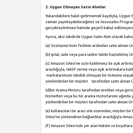
2. Uygun Olmayan Satın Alımlar
Yukarıdakilere halel getirmemek kaydıyla, Uygun Sa
zaman yayınlayabileceğimiz ve Associates Programı’
gerçekleştirilmesi halinde geçerli kabul edilmeyece
Ayrıca, aksi takdirde Uygun Satın Alım olarak kabul
(a) Sözleşme’nizin feshinin ardından satın alınan Ür
(b) iptal, iade veya para iadesi talebi başlatılmış Ür
(c) Amazon Sitesi’ne sizin katılımınız ile açık artı
aracılığıyla, teklif verme veya açık artırmalara k
markalarımızın tahdidi olmayan bir listesine ulaşab
yönlendirilen bir müşteri tarafından satın alınan Ü
(d)bir Arama Motoru tarafından üretilen veya görü
hizmetleri veya bu tür arama motorlarının ağında ye
yönlendirilen bir müşteri tarafından satın alınan Ür
(e) kullanıcıları bir aracı site üzerinden, müşteri
Sitesi’ne yönlendiren bağlantılar aracılığıyla Amazo
(f) Amazon Sitesi’nde yer alan hüküm ve koşullara