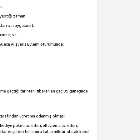
ve
i yaptığı zaman
arı için uygulanır):
eçmesi; ve
ir Alexa Alışveriş Eylemi oturumunda:
şime geçtiği tarihten itibaren en geç 89 gün içinde
i tarafından ücretinin ödenmiş olması.
hediye paketi ücretleri, elleçleme ücretleri,
acaklar düşüldükten sonra kalan miktar olarak kabul