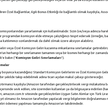
ren Özel Bağlantılar, ilgili Bonus Etkinliği ile bağlantılı olmak kaydıyla, Ass
misyonlarından yararlanmak için kullanılmalıdır. Sizin (ve/veya adınıza harek
rogramdan komisyon elde etmeye çalıştığınızı tespit edersek (örneğin, bağl
 katılımınızı sonlandırmak da dahil olmak üzere aksiyon alabiliriz.
liri veya Özel Komisyon Geliri kazanma imkanlarına sınırlamalar getirebilir
n'un herhangi bir sınırlamanın tamamını veya bir kısmını herhangi bir zamand
Ek'e bakın (“
Komisyon Geliri Sınırlamaları
”).
emeler
i ay boyunca kazandığınız Standart Komisyon Gelirlerini ve Özel Komisyon Gelir
ir şekilde takip edebilmek adına ticari açıdan makul çabayı göstereceğiz.
ptırmanız kaydıyla (Amazon tarafından gerçekleştirilecek vergi mülakatına bağ
 içerisinde sevk edilen, site üzerinden kullanılan ya da bilgisayara indirilen (ha
, amazon.com.tr sitesinde gerçekleştirilen Uygun Satın Alımlar için Türk Lira
t olmanız ile Amazon tarafından yapılacak vergi bilgilerinin doğrulanması n
eliri ödemesi yapılması tamamıyla Amazon’un takdirindedir.