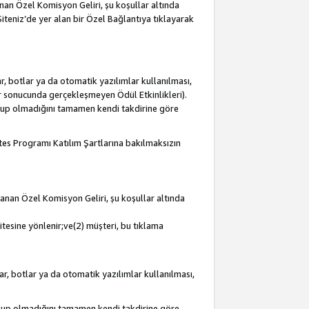
lanan Özel Komisyon Geliri, şu koşullar altında
 Siteniz’de yer alan bir Özel Bağlantıya tıklayarak
r, botlar ya da otomatik yazılımlar kullanılması,
lar sonucunda gerçekleşmeyen Ödül Etkinlikleri).
olup olmadığını tamamen kendi takdirine göre
iates Programı Katılım Şartlarına bakılmaksızın
mlanan Özel Komisyon Geliri, şu koşullar altında
itesine yönlenir;ve(2) müşteri, bu tıklama
ar, botlar ya da otomatik yazılımlar kullanılması,
olup olmadığını tamamen kendi takdirine göre