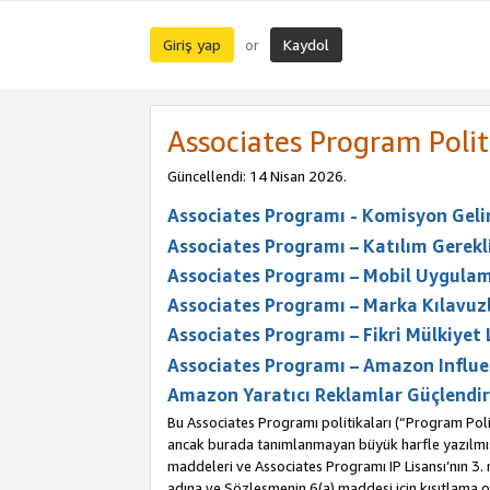
Giriş yap
Kaydol
or
Associates Program Polit
Güncellendi: 14 Nisan 2026.
Associates Programı - Komisyon Geliri
Associates Programı – Katılım Gerekli
Associates Programı – Mobil Uygulam
Associates Programı – Marka Kılavuzl
Associates Programı – Fikri Mülkiyet 
Associates Programı – Amazon Influe
Amazon Yaratıcı Reklamlar Güçlendir
Bu Associates Programı politikaları (“Program Polit
ancak burada tanımlanmayan büyük harfle yazılmış t
maddeleri ve Associates Programı IP Lisansı’nın 3
adına ve Sözleşmenin 6(a) maddesi için kısıtlama ol