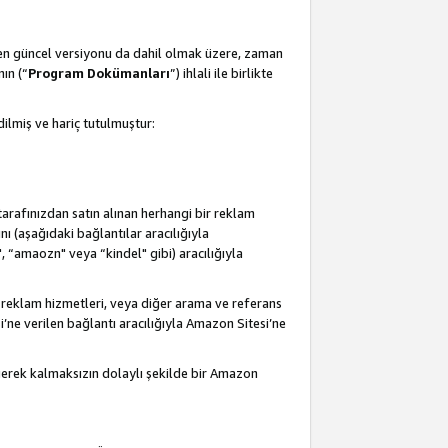
 en güncel versiyonu da dahil olmak üzere, zaman
ın (“
Program Dokümanları
”) ihlali ile birlikte
ilmiş ve hariç tutulmuştur:
 tarafınızdan satın alınan herhangi bir reklam
nı (aşağıdaki bağlantılar aracılığıyla
, “amaozn" veya “kindel" gibi) aracılığıyla
 reklam hizmetleri, veya diğer arama ve referans
i’ne verilen bağlantı aracılığıyla Amazon Sitesi’ne
 gerek kalmaksızın dolaylı şekilde bir Amazon