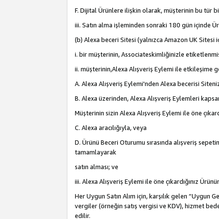
F. Dijital Ürünlere ilişkin olarak, müşterinin bu tür
iii. Satın alma işleminden sonraki 180 gün içinde Ü
(b) Alexa beceri Sitesi (yalnızca Amazon UK Sitesi 
i. bir müşterinin, Associateskimliğinizle etiketlenm
ii. müşterinin,Alexa Alışveriş Eylemi ile etkileşim
A. Alexa Alışveriş Eylemi'nden Alexa becerisi Siten
B. Alexa üzerinden, Alexa Alışveriş Eylemleri kapsa
Müşterinin sizin Alexa Alışveriş Eylemi ile öne çıkard
C. Alexa aracılığıyla, veya
D. Ürünü Beceri Oturumu sırasında alışveriş sepetine
tamamlayarak
satın alması; ve
iii. Alexa Alışveriş Eylemi ile öne çıkardığınız Ürü
Her Uygun Satın Alım için, karşılık gelen “Uygun Geli
vergiler (örneğin satış vergisi ve KDV), hizmet bede
edilir.