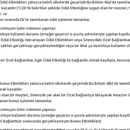
, Ödül Etkinlikleri yalnızca belirli ülkelerde geçerlidir.Bu Bölüm 4(a)’da tanım
 kazanılır:(1) Ek’te belirtilen şekilde Ödül Etkinliğine uygun olan bir müşteri,
; ve
m sırasında Ek’te tanımlanan ödül eylemini tamamlar.
Komisyon Geliri ödemesi yapmaz:
a kötüye kullanım durumu (örneğin geçersiz e-posta adresleriyle yapılan kayıtla
la Ödül Etkinliği, tekrarlayan Ödül Etkinlikleri veya Sitenizdeki Özel Bağlantı
rçekten gerçekleşip gerçekleşmediğini veya bir ihlal ya da kötüye kullanım 
en Özel Bağlantılar, ilgili Ödül Etkinliği ile bağlantılı olmak kaydıyla, Assoc
, Bonus Etkinlikleri yalnızca belirli ülkelerde geçerlidir.Bu Bölüm 4(b)’de tanı
arak kazanılır:
n olan bir müşteri, Sitenizde yer alan bir Özel Bağlantıya tıklayarak Amazon S
lanan bonus eylemini tamamlar.
Komisyon Geliri ödemesi yapmaz:
a kötüye kullanım durumu (örneğin geçersiz e-posta adresleriyle yapılan kayıtl
el Bağlantılar sonucunda gerçekleşmeyen Bonus Etkinlikleri).
erçekten gerçekleşip gerçekleşmediğini veya bir ihlal ya da kötüye kullanım 