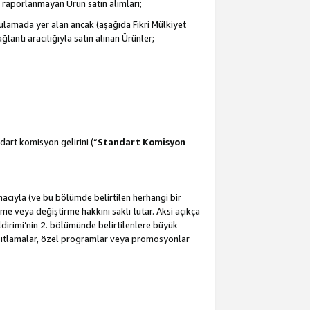
 raporlanmayan Ürün satın alımları;
ulamada yer alan ancak (aşağıda Fikri Mülkiyet
antı aracılığıyla satın alınan Ürünler;
dart komisyon gelirini (“
Standart Komisyon
amacıyla (ve bu bölümde belirtilen herhangi bir
 veya değiştirme hakkını saklı tutar. Aksi açıkça
ldirimi’nin 2. bölümünde belirtilenlere büyük
kısıtlamalar, özel programlar veya promosyonlar