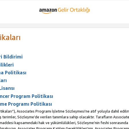
ikaları
 Bildirimi
likleri
a Politikası
arı
Lisansı
ncer Program Politikası
me Programı Politikası
ikaları”), Associates Programı İşletme Sözleşmesi’ne atıf yoluyla dahil edilm
erimler, Sözleşme’de verilen tanımlara sahip olacaktır. Tarafların Associates 
. maddesi kapsamındaki hak ve yükümlülükleri, Sözleşme’nin feshi sonrasınd
maksızın, Associates Programı Katılım Gereklilikleri’nin, Associates Programı