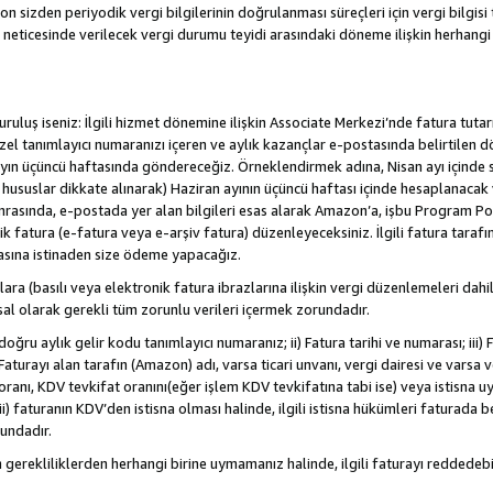
sizden periyodik vergi bilgilerinin doğrulanması süreçleri için vergi bilgisi t
 neticesinde verilecek vergi durumu teyidi arasındaki döneme ilişkin herhang
/kuruluş iseniz: İlgili hizmet dönemine ilişkin Associate Merkezi’nde fatura tuta
özel tanımlayıcı numaranızı içeren ve aylık kazançlar e-postasında belirtilen d
yen ayın üçüncü haftasında göndereceğiz. Örneklendirmek adına, Nisan ayı içind
. hususlar dikkate alınarak) Haziran ayının üçüncü haftası içinde hesaplanacak 
Sonrasında, e-postada yer alan bilgileri esas alarak Amazon’a, işbu Program Po
nik fatura (e-fatura veya e-arşiv fatura) düzenleyeceksiniz. İlgili fatura tara
asına istinaden size ödeme yapacağız.
nlara (basılı veya elektronik fatura ibrazlarına ilişkin vergi düzenlemeleri 
sal olarak gerekli tüm zorunlu verileri içermek zorundadır.
doğru aylık gelir kodu tanımlayıcı numaranız; ii) Fatura tarihi ve numarası; iii) 
) Faturayı alan tarafın (Amazon) adı, varsa ticari unvanı, vergi dairesi ve varsa
ranı, KDV tevkifat oranını(eğer işlem KDV tevkifatına tabi ise) veya istisna uy
i) faturanın KDV’den istisna olması halinde, ilgili istisna hükümleri faturada beli
rundadır.
n gerekliliklerden herhangi birine uymamanız halinde, ilgili faturayı redded