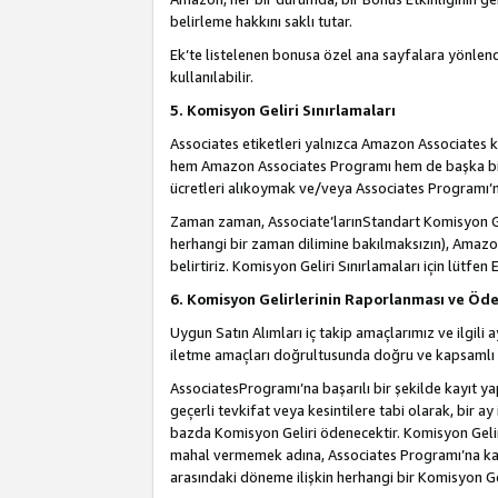
belirleme hakkını saklı tutar.
Ek’te listelenen bonusa özel ana sayfalara yönlendi
kullanılabilir.
5. Komisyon Geliri Sınırlamaları
Associates etiketleri yalnızca Amazon Associates ko
hem Amazon Associates Programı hem de başka bir p
ücretleri alıkoymak ve/veya Associates Programı’na
Zaman zaman, Associate’larınStandart Komisyon Ge
herhangi bir zaman dilimine bakılmaksızın), Amazo
belirtiriz. Komisyon Geliri Sınırlamaları için lütfen 
6. Komisyon Gelirlerinin Raporlanması ve Öd
Uygun Satın Alımları iç takip amaçlarımız ve ilgil
iletme amaçları doğrultusunda doğru ve kapsamlı b
AssociatesProgramı’na başarılı bir şekilde kayıt ya
geçerli tevkifat veya kesintilere tabi olarak, bir ay
bazda Komisyon Geliri ödenecektir. Komisyon Geliri
mahal vermemek adına, Associates Programı’na kayı
arasındaki döneme ilişkin herhangi bir Komisyon G