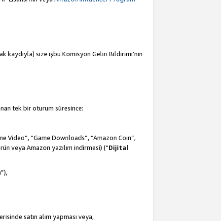
mak kaydıyla) size işbu Komisyon Geliri Bildirimi’nin
anan tek bir oturum süresince:
Prime Video”, “Game Downloads”, “Amazon Coin”,
ürün veya Amazon yazılım indirmesi) (“
Dijital
m
”),
çerisinde satın alım yapması veya,