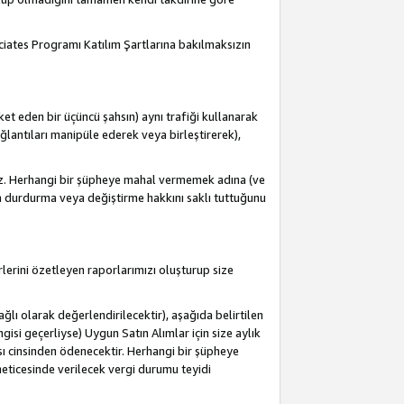
ociates Programı Katılım Şartlarına bakılmaksızın
et eden bir üçüncü şahsın) aynı trafiği kullanarak
antıları manipüle ederek veya birleştirerek),
iz. Herhangi bir şüpheye mahal vermemek adına (ve
a durdurma veya değiştirme hakkını saklı tuttuğunu
lerini özetleyen raporlarımızı oluşturup size
lı olarak değerlendirilecektir), aşağıda belirtilen
ngisi geçerliyse) Uygun Satın Alımlar için size aylık
sı cinsinden ödenecektir. Herhangi bir şüpheye
eticesinde verilecek vergi durumu teyidi