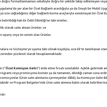
nın doğru formatlanmaması sebebiyle doğru bir şekilde takip edilemeyen veya
gulama’da yer alan bir Özel Bağlantı aracılığıyla ya da Onaylı bir Mobil Uyg
ya size sağladığımız diğer bağlantı kurma araçlarıyla sunulmayan bir Özel Bağl
belirtildiği hali ile Ödül Etkinliği’ne tabi ürünler,
ik olarak satın alınan Ürünler; ve
ön sipariş veya ön sürüm olan Ürünler.
lamalara ve Sözleşme’ye uyuma tabi olmak kaydıyla, size Ek’te tanımlanan stan
 üzerinden yüzdesel olarak hesaplanmaktadır.
ri (“
Özel Komisyon Geliri
”) elde etme fırsatı sunulabilir. Açıklık getirmek 
programı veya promosyonu kısmen ya da tamamen, dilediği zaman sona erdirme
romosyonlar (Ürün satın alımlarını içermeyenler dâhil), bu Komisyon Geliri Bi
abidir ve Program Belgeleri’nde Ürün satın alımına ilişkin olarak belirtilen 
rdır: