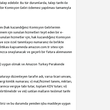
alep edebilir. Bu tür durumlarda, talep tarihi ile
i bir Komisyon Geliri ödemesi yapılması tamamıyla
rını (hak kazandığınız Komisyon Gelirlerinin
önem için sunulan hizmetleri teyit eden bir e-
e sunulan hizmetler için, hak kazandığınız Komisyon
ve size özel tanımlayıcı numaranız ile birlikte
litikası kapsamında amazon.com.tr sitesi için
fımızca onaylanacak ve geçerli bir fatura alınmasının
dahil) uygun olmak ve Amazon Turkey Perakende
Faturayı düzenleyen tarafın adı, varsa ticari unvanı,
 vergi kimlik numarası; v) mal/hizmet tanımı, miktarı,
arınca vergiye tabi tutar, toplam KDV tutarı; vi)
rtilmelidir ve viii) satılan malların teslimat tarihi
ebiliriz ve bu durumda yeniden işbu maddeye uygun