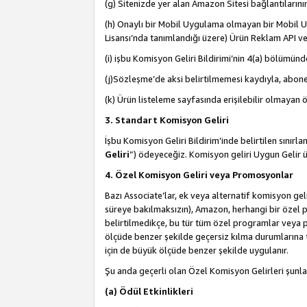
(g) Sitenizde yer alan Amazon Sitesi bağlantıları
(h) Onaylı bir Mobil Uygulama olmayan bir Mobil Uy
Lisansı’nda tanımlandığı üzere) Ürün Reklam API ve
(i) işbu Komisyon Geliri Bildirimi’nin 4(a) bölümünde 
(j)Sözleşme’de aksi belirtilmemesi kaydıyla, abonel
(k) Ürün listeleme sayfasında erişilebilir olmayan 
3. Standart Komisyon Geliri
İşbu Komisyon Geliri Bildirim’inde belirtilen sınır
Geliri
”) ödeyeceğiz. Komisyon geliri Uygun Gelir
4. Özel Komisyon Geliri veya Promosyonlar
Bazı Associate’lar, ek veya alternatif komisyon geli
süreye bakılmaksızın), Amazon, herhangi bir özel 
belirtilmedikçe, bu tür tüm özel programlar veya p
ölçüde benzer şekilde geçersiz kılma durumlarına t
için de büyük ölçüde benzer şekilde uygulanır.
Şu anda geçerli olan Özel Komisyon Gelirleri şunla
(a) Ödül Etkinlikleri