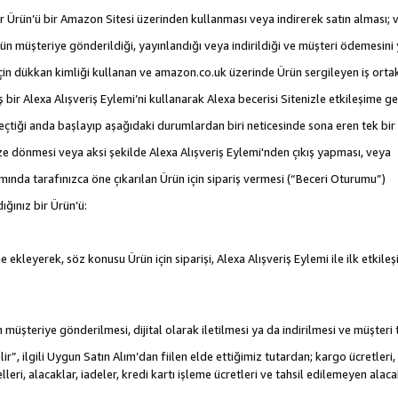
 bir Ürün’ü bir Amazon Sitesi üzerinden kullanması veya indirerek satın alması; 
rün müşteriye gönderildiği, yayınlandığı veya indirildiği ve müşteri ödemesin
için dükkan kimliği kullanan ve amazon.co.uk üzerinde Ürün sergileyen iş ortakl
iş bir Alexa Alışveriş Eylemi’ni kullanarak Alexa becerisi Sitenizle etkileşime g
e geçtiği anda başlayıp aşağıdaki durumlardan biri neticesinde sona eren tek b
ize dönmesi veya aksi şekilde Alexa Alışveriş Eylemi'nden çıkış yapması, veya
mında tarafınızca öne çıkarılan Ürün için sipariş vermesi (“Beceri Oturumu”)
ığınız bir Ürün’ü:
 ekleyerek, söz konusu Ürün için siparişi, Alexa Alışveriş Eylemi ile ilk etkile
nün müşteriye gönderilmesi, dijital olarak iletilmesi ya da indirilmesi ve müşter
r”, ilgili Uygun Satın Alım’dan fiilen elde ettiğimiz tutardan; kargo ücretleri, 
lleri, alacaklar, iadeler, kredi kartı işleme ücretleri ve tahsil edilemeyen al