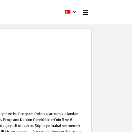
iştir ve bu Program Politikaları’nda kullanılan
Programı Katılım Gereklilikleri’nin 3 ve 6.
a da geçerli olacaktır. Şüpheye mahal vermemek
 IP Lisansı’nın veya
Amazon Influencer Program