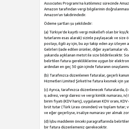
Associates Programı’na katılımınız sürecinde Amazon 
Amazon tarafından vergi bilgilerinin doğrulanması
Amazon’un takdirindedir.
Ödeme şartları şu şekildedir:
(a) Türkiye’de kayıtlı vergi mükellefi olan bir kişi
tutarlarını esas alarak) sizinle paylaşacak ve size 
postayı, ilgili ay için, bu ayı takip eden ayı izle
Gelirleri (iade edilen ürünler, diğer ayarlamalar vb
yukarıda açıklanan metot ile size bildirilecektir. 
belirtilen fatura gerekliliklerine uygun bir elektro
ardından en geç 30 gün içinde faturanın onaylanm
(b) Tarafınızca düzenlenen faturalar, geçerli kanu
Hizmetleri Limited Şirketi’ne fatura kesmek için ya
(c) Ayrıca, tarafınızca düzenlenecek faturalarda, i) 
iş adresi, vergi dairesi ve vergi kimlik numarası, iv
birim fiyatı (KDV hariç), uygulanan KDV oranı, KDV o
brüt tutar (Türk Lirası cinsinden) ve toplam tutar; vi
ve eğer geçerliyse, irsaliye numarası yer almak zo
(d) İşbu maddenin önceki paragraflarında belirtile
bir fatura düzenlemeniz gerekecektir.