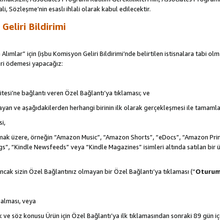
ali, Sözleşme’nin esaslı ihlali olarak kabul edilecektir.
eliri Bildirimi
 Alımlar” için (işbu Komisyon Geliri Bildirimi’nde belirtilen istisnalara tabi ol
ri ödemesi yapacağız:
itesi’ne bağlantı veren Özel Bağlantı’ya tıklaması; ve
şlayan ve aşağıdakilerden herhangi birinin ilk olarak gerçekleşmesi ile tamaml
i,
de olmak üzere, örneğin “Amazon Music”, “Amazon Shorts”, “eDocs”, “Amazon 
s”, “Kindle Newsfeeds” veya “Kindle Magazines” isimleri altında satılan bir 
ncak sizin Özel Bağlantınız olmayan bir Özel Bağlantı’ya tıklaması (“
Oturu
n alması, veya
ek ve söz konusu Ürün için Özel Bağlantı’ya ilk tıklamasından sonraki 89 gün i