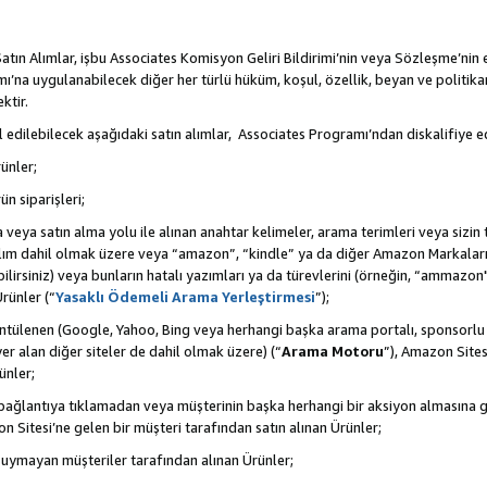
tın Alımlar, işbu Associates Komisyon Geliri Bildirimi’nin veya Sözleşme’nin
na uygulanabilecek diğer her türlü hüküm, koşul, özellik, beyan ve politikan
ktir.
 edilebilecek aşağıdaki satın alımlar, Associates Programı’ndan diskalifiye ed
ünler;
ün siparişleri;
rma veya satın alma yolu ile alınan anahtar kelimeler, arama terimleri veya sizin
atılım dahil olmak üzere veya “amazon”, “kindle” ya da diğer Amazon Markaları
ilirsiniz) veya bunların hatalı yazımları ya da türevlerini (örneğin, “ammazon"
rünler (“
Yasaklı Ödemeli Arama Yerleştirmesi
”);
ntülenen (Google, Yahoo, Bing veya herhangi başka arama portalı, sponsorlu
r alan diğer siteler de dahil olmak üzere) (“
Arama Motoru
”), Amazon Sites
ünler;
 bir bağlantıya tıklamadan veya müşterinin başka herhangi bir aksiyon almasına
n Sitesi’ne gelen bir müşteri tarafından satın alınan Ürünler;
 uymayan müşteriler tarafından alınan Ürünler;