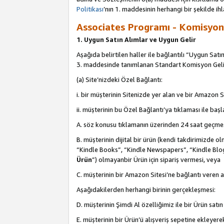
Politikası
’nın 1. maddesinin herhangi bir şekilde ihl
Associates Programı - Komisyon G
1. Uygun Satın Alımlar ve Uygun Gelir
Aşağıda belirtilen haller ile bağlantılı “Uygun Satın
3. maddesinde tanımlanan Standart Komisyon Geli
(a) Site’nizdeki Özel Bağlantı:
i. bir müşterinin Sitenizde yer alan ve bir Amazon S
ii. müşterinin bu Özel Bağlantı’ya tıklaması ile ba
A. söz konusu tıklamanın üzerinden 24 saat geçmes
B. müşterinin dijital bir ürün (kendi takdirimiz
“Kindle Books”, “Kindle Newspapers”, “Kindle Blog
Ürün
”) olmayanbir Ürün için sipariş vermesi, veya
C. müşterinin bir Amazon Sitesi’ne bağlantı veren a
Aşağıdakilerden herhangi birinin gerçekleşmesi:
D. müşterinin Şimdi Al özelliğimiz ile bir Ürün satı
E. müşterinin bir Ürün’ü alışveriş sepetine ekleyer