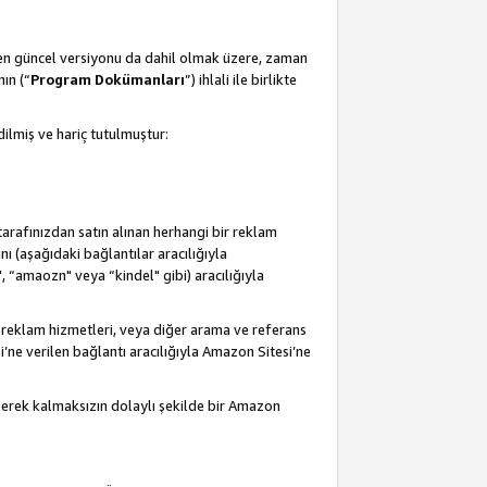
 en güncel versiyonu da dahil olmak üzere, zaman
ın (“
Program Dokümanları
”) ihlali ile birlikte
ilmiş ve hariç tutulmuştur:
 tarafınızdan satın alınan herhangi bir reklam
nı (aşağıdaki bağlantılar aracılığıyla
, “amaozn" veya “kindel" gibi) aracılığıyla
 reklam hizmetleri, veya diğer arama ve referans
i’ne verilen bağlantı aracılığıyla Amazon Sitesi’ne
 gerek kalmaksızın dolaylı şekilde bir Amazon