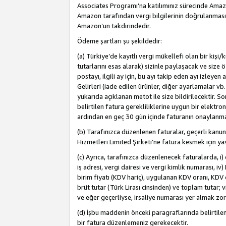
Associates Programı’na katılımınız sürecinde Amazon 
Amazon tarafından vergi bilgilerinin doğrulanması
Amazon’un takdirindedir.
Ödeme şartları şu şekildedir:
(a) Türkiye’de kayıtlı vergi mükellefi olan bir kişi
tutarlarını esas alarak) sizinle paylaşacak ve size 
postayı, ilgili ay için, bu ayı takip eden ayı izle
Gelirleri (iade edilen ürünler, diğer ayarlamalar vb
yukarıda açıklanan metot ile size bildirilecektir. 
belirtilen fatura gerekliliklerine uygun bir elektro
ardından en geç 30 gün içinde faturanın onaylanm
(b) Tarafınızca düzenlenen faturalar, geçerli kanu
Hizmetleri Limited Şirketi’ne fatura kesmek için ya
(c) Ayrıca, tarafınızca düzenlenecek faturalarda, i) 
iş adresi, vergi dairesi ve vergi kimlik numarası, iv
birim fiyatı (KDV hariç), uygulanan KDV oranı, KDV o
brüt tutar (Türk Lirası cinsinden) ve toplam tutar; vi
ve eğer geçerliyse, irsaliye numarası yer almak zo
(d) İşbu maddenin önceki paragraflarında belirtile
bir fatura düzenlemeniz gerekecektir.