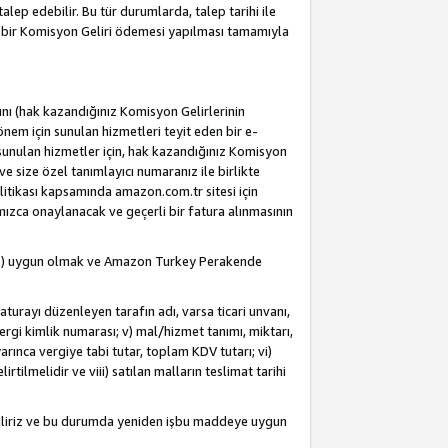
alep edebilir. Bu tür durumlarda, talep tarihi ile
i bir Komisyon Geliri ödemesi yapılması tamamıyla
rını (hak kazandığınız Komisyon Gelirlerinin
önem için sunulan hizmetleri teyit eden bir e-
e sunulan hizmetler için, hak kazandığınız Komisyon
ve size özel tanımlayıcı numaranız ile birlikte
litikası kapsamında amazon.com.tr sitesi için
fımızca onaylanacak ve geçerli bir fatura alınmasının
dahil) uygun olmak ve Amazon Turkey Perakende
Faturayı düzenleyen tarafın adı, varsa ticari unvanı,
 vergi kimlik numarası; v) mal/hizmet tanımı, miktarı,
arınca vergiye tabi tutar, toplam KDV tutarı; vi)
rtilmelidir ve viii) satılan malların teslimat tarihi
ebiliriz ve bu durumda yeniden işbu maddeye uygun