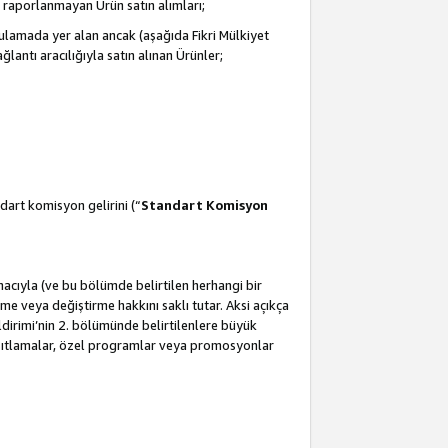
 raporlanmayan Ürün satın alımları;
ulamada yer alan ancak (aşağıda Fikri Mülkiyet
antı aracılığıyla satın alınan Ürünler;
dart komisyon gelirini (“
Standart Komisyon
amacıyla (ve bu bölümde belirtilen herhangi bir
 veya değiştirme hakkını saklı tutar. Aksi açıkça
ldirimi’nin 2. bölümünde belirtilenlere büyük
kısıtlamalar, özel programlar veya promosyonlar