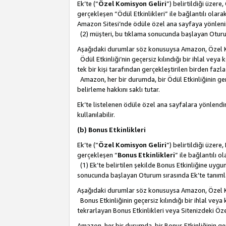
Ek’te (“
Özel Komisyon Geliri
”) belirtildiği üzere
gerçekleşen “Ödül Etkinlikleri” ile bağlantılı olarak
Amazon Sitesi’nde ödüle özel ana sayfaya yönlenir
(2) müşteri, bu tıklama sonucunda başlayan Oturu
Aşağıdaki durumlar söz konusuysa Amazon, Özel 
Ödül Etkinliği’nin geçersiz kılındığı bir ihlal vey
tek bir kişi tarafından gerçekleştirilen birden faz
Amazon, her bir durumda, bir Ödül Etkinliğinin ge
belirleme hakkını saklı tutar.
Ek’te listelenen ödüle özel ana sayfalara yönlendir
kullanılabilir.
(b) Bonus Etkinlikleri
Ek’te (“
Özel Komisyon Geliri
”) belirtildiği üzere
gerçekleşen “
Bonus Etkinlikleri
” ile bağlantılı ol
(1) Ek’te belirtilen şekilde Bonus Etkinliğine uygu
sonucunda başlayan Oturum sırasında Ek’te tanım
Aşağıdaki durumlar söz konusuysa Amazon, Özel 
Bonus Etkinliğinin geçersiz kılındığı bir ihlal vey
tekrarlayan Bonus Etkinlikleri veya Sitenizdeki Öz
Amazon, her bir durumda, bir Bonus Etkinliğinin g