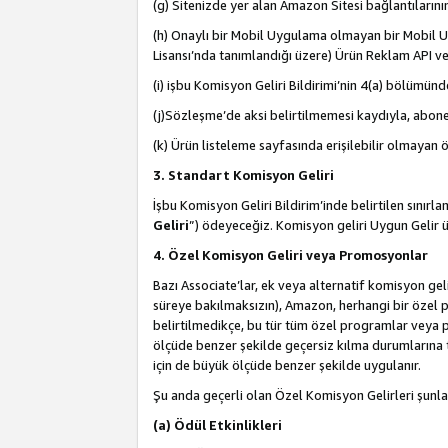
(g) Sitenizde yer alan Amazon Sitesi bağlantıları
(h) Onaylı bir Mobil Uygulama olmayan bir Mobil Uy
Lisansı’nda tanımlandığı üzere) Ürün Reklam API ve
(i) işbu Komisyon Geliri Bildirimi’nin 4(a) bölümünde 
(j)Sözleşme’de aksi belirtilmemesi kaydıyla, abonel
(k) Ürün listeleme sayfasında erişilebilir olmayan 
3. Standart Komisyon Geliri
İşbu Komisyon Geliri Bildirim’inde belirtilen sınır
Geliri
”) ödeyeceğiz. Komisyon geliri Uygun Gelir
4. Özel Komisyon Geliri veya Promosyonlar
Bazı Associate’lar, ek veya alternatif komisyon geli
süreye bakılmaksızın), Amazon, herhangi bir özel 
belirtilmedikçe, bu tür tüm özel programlar veya p
ölçüde benzer şekilde geçersiz kılma durumlarına t
için de büyük ölçüde benzer şekilde uygulanır.
Şu anda geçerli olan Özel Komisyon Gelirleri şunla
(a) Ödül Etkinlikleri