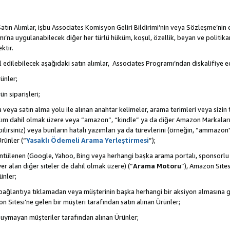
tın Alımlar, işbu Associates Komisyon Geliri Bildirimi’nin veya Sözleşme’nin
na uygulanabilecek diğer her türlü hüküm, koşul, özellik, beyan ve politikan
ktir.
 edilebilecek aşağıdaki satın alımlar, Associates Programı’ndan diskalifiye ed
ünler;
ün siparişleri;
rma veya satın alma yolu ile alınan anahtar kelimeler, arama terimleri veya sizin
atılım dahil olmak üzere veya “amazon”, “kindle” ya da diğer Amazon Markaları
ilirsiniz) veya bunların hatalı yazımları ya da türevlerini (örneğin, “ammazon"
rünler (“
Yasaklı Ödemeli Arama Yerleştirmesi
”);
ntülenen (Google, Yahoo, Bing veya herhangi başka arama portalı, sponsorlu
r alan diğer siteler de dahil olmak üzere) (“
Arama Motoru
”), Amazon Sites
ünler;
 bir bağlantıya tıklamadan veya müşterinin başka herhangi bir aksiyon almasına
n Sitesi’ne gelen bir müşteri tarafından satın alınan Ürünler;
 uymayan müşteriler tarafından alınan Ürünler;