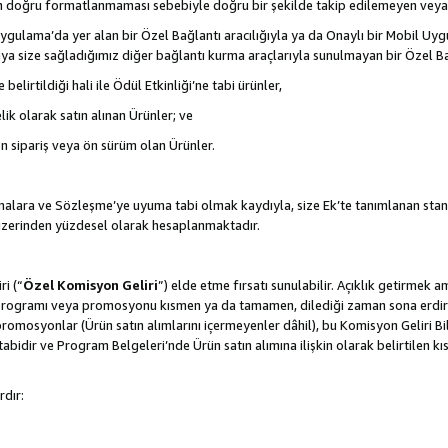
nın doğru formatlanmaması sebebiyle doğru bir şekilde takip edilemeyen veya
gulama’da yer alan bir Özel Bağlantı aracılığıyla ya da Onaylı bir Mobil Uyg
ya size sağladığımız diğer bağlantı kurma araçlarıyla sunulmayan bir Özel Bağl
belirtildiği hali ile Ödül Etkinliği’ne tabi ürünler,
ik olarak satın alınan Ürünler; ve
ön sipariş veya ön sürüm olan Ürünler.
lamalara ve Sözleşme’ye uyuma tabi olmak kaydıyla, size Ek’te tanımlanan stan
 üzerinden yüzdesel olarak hesaplanmaktadır.
ri (“
Özel Komisyon Geliri
”) elde etme fırsatı sunulabilir. Açıklık getirmek 
programı veya promosyonu kısmen ya da tamamen, dilediği zaman sona erdirme
romosyonlar (Ürün satın alımlarını içermeyenler dâhil), bu Komisyon Geliri Bi
abidir ve Program Belgeleri’nde Ürün satın alımına ilişkin olarak belirtilen 
rdır: