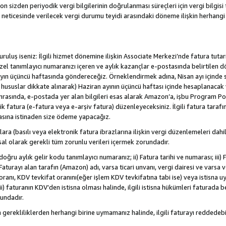
sizden periyodik vergi bilgilerinin doğrulanması süreçleri için vergi bilgisi t
 neticesinde verilecek vergi durumu teyidi arasındaki döneme ilişkin herhang
/kuruluş iseniz: İlgili hizmet dönemine ilişkin Associate Merkezi’nde fatura tuta
özel tanımlayıcı numaranızı içeren ve aylık kazançlar e-postasında belirtilen d
yen ayın üçüncü haftasında göndereceğiz. Örneklendirmek adına, Nisan ayı içind
. hususlar dikkate alınarak) Haziran ayının üçüncü haftası içinde hesaplanacak 
Sonrasında, e-postada yer alan bilgileri esas alarak Amazon’a, işbu Program Po
nik fatura (e-fatura veya e-arşiv fatura) düzenleyeceksiniz. İlgili fatura tara
asına istinaden size ödeme yapacağız.
nlara (basılı veya elektronik fatura ibrazlarına ilişkin vergi düzenlemeleri 
sal olarak gerekli tüm zorunlu verileri içermek zorundadır.
doğru aylık gelir kodu tanımlayıcı numaranız; ii) Fatura tarihi ve numarası; iii) 
) Faturayı alan tarafın (Amazon) adı, varsa ticari unvanı, vergi dairesi ve varsa
ranı, KDV tevkifat oranını(eğer işlem KDV tevkifatına tabi ise) veya istisna uy
i) faturanın KDV’den istisna olması halinde, ilgili istisna hükümleri faturada beli
rundadır.
n gerekliliklerden herhangi birine uymamanız halinde, ilgili faturayı redded