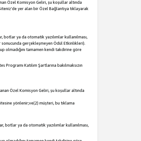
lanan Özel Komisyon Geliri, şu koşullar altında
 Siteniz’de yer alan bir Özel Bağlantıya tıklayarak
r, botlar ya da otomatik yazılımlar kullanılması,
lar sonucunda gerçekleşmeyen Ödül Etkinlikleri).
olup olmadığını tamamen kendi takdirine göre
iates Programı Katılım Şartlarına bakılmaksızın
mlanan Özel Komisyon Geliri, şu koşullar altında
itesine yönlenir;ve(2) müşteri, bu tıklama
ar, botlar ya da otomatik yazılımlar kullanılması,
olup olmadığını tamamen kendi takdirine göre