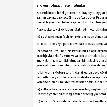
2. Uygun Olmayan Satın Alımlar
Yukarıdakilere halel getirmemek kaydıyla, Uygun Sa
zaman yayınlayabileceğimiz ve Associates Programı’
gerçekleştirilmesi halinde geçerli kabul edilmeyece
Ayrıca, aksi takdirde Uygun Satın Alım olarak kabul
(a) Sözleşme’nizin feshinin ardından satın alınan Ür
(b) iptal, iade veya para iadesi talebi başlatılmış Ür
(c) Amazon Sitesi’ne sizin katılımınız ile açık artı
aracılığıyla, teklif verme veya açık artırmalara k
markalarımızın tahdidi olmayan bir listesine ulaşab
yönlendirilen bir müşteri tarafından satın alınan Ü
(d)bir Arama Motoru tarafından üretilen veya görü
hizmetleri veya bu tür arama motorlarının ağında ye
yönlendirilen bir müşteri tarafından satın alınan Ür
(e) kullanıcıları bir aracı site üzerinden, müşteri
Sitesi’ne yönlendiren bağlantılar aracılığıyla Amazo
(f) Amazon Sitesi’nde yer alan hüküm ve koşullara