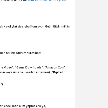
mak kaydıyla) size işbu Komisyon Geliri Bildirimi’nin
anan tek bir oturum süresince:
Prime Video”, “Game Downloads”, “Amazon Coin”,
ürün veya Amazon yazılım indirmesi) (“
Dijital
m
”),
çerisinde satın alım yapması veya,