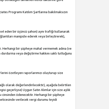
ociates Programı Katılım Şartlarına bakılmaksızın
et eden bir üçüncü şahsın) aynı trafiği kullanarak
antıları manipüle ederek veya birleştirerek),
iz. Herhangi bir şüpheye mahal vermemek adına (ve
a durdurma veya değiştirme hakkını saklı tuttuğunu
lerini özetleyen raporlarımızı oluşturup size
lı olarak değerlendirilecektir), aşağıda belirtilen
ngisi geçerliyse) Uygun Satın Alımlar için size aylık
sı cinsinden ödenecektir. Herhangi bir şüpheye
eticesinde verilecek vergi durumu teyidi