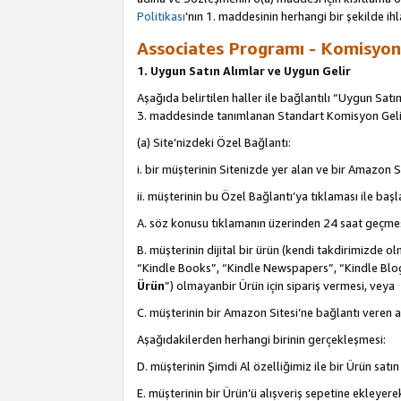
Politikası
’nın 1. maddesinin herhangi bir şekilde ihl
Associates Programı - Komisyon G
1. Uygun Satın Alımlar ve Uygun Gelir
Aşağıda belirtilen haller ile bağlantılı “Uygun Satın
3. maddesinde tanımlanan Standart Komisyon Geli
(a) Site’nizdeki Özel Bağlantı:
i. bir müşterinin Sitenizde yer alan ve bir Amazon S
ii. müşterinin bu Özel Bağlantı’ya tıklaması ile ba
A. söz konusu tıklamanın üzerinden 24 saat geçmes
B. müşterinin dijital bir ürün (kendi takdirimiz
“Kindle Books”, “Kindle Newspapers”, “Kindle Blog
Ürün
”) olmayanbir Ürün için sipariş vermesi, veya
C. müşterinin bir Amazon Sitesi’ne bağlantı veren a
Aşağıdakilerden herhangi birinin gerçekleşmesi:
D. müşterinin Şimdi Al özelliğimiz ile bir Ürün satı
E. müşterinin bir Ürün’ü alışveriş sepetine ekleyer