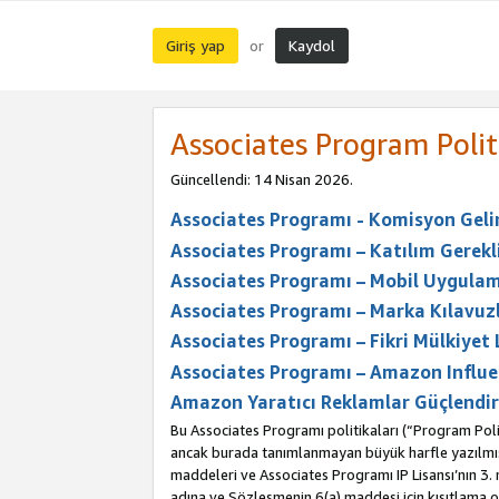
Giriş yap
Kaydol
or
Associates Program Polit
Güncellendi: 14 Nisan 2026.
Associates Programı - Komisyon Geliri
Associates Programı – Katılım Gerekli
Associates Programı – Mobil Uygulam
Associates Programı – Marka Kılavuzl
Associates Programı – Fikri Mülkiyet 
Associates Programı – Amazon Influe
Amazon Yaratıcı Reklamlar Güçlendir
Bu Associates Programı politikaları (“Program Polit
ancak burada tanımlanmayan büyük harfle yazılmış t
maddeleri ve Associates Programı IP Lisansı’nın 3
adına ve Sözleşmenin 6(a) maddesi için kısıtlama ol