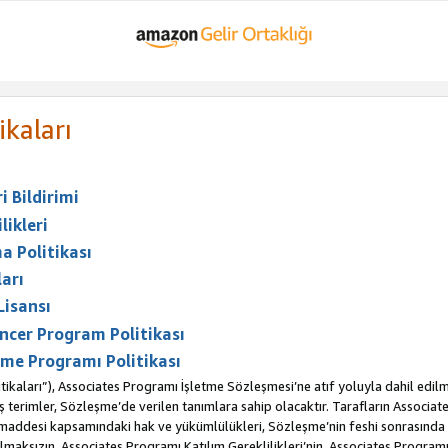
ikaları
 Bildirimi
likleri
a Politikası
arı
Lisansı
ncer Program Politikası
me Programı Politikası
ikaları”), Associates Programı İşletme Sözleşmesi’ne atıf yoluyla dahil edilm
erimler, Sözleşme’de verilen tanımlara sahip olacaktır. Tarafların Associates 
. maddesi kapsamındaki hak ve yükümlülükleri, Sözleşme’nin feshi sonrasınd
maksızın, Associates Programı Katılım Gereklilikleri’nin, Associates Programı