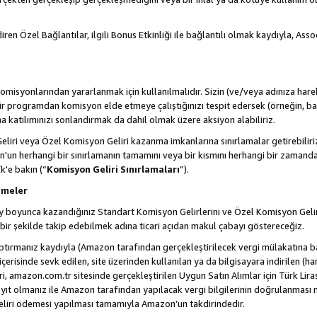
ren Özel Bağlantılar, ilgili Bonus Etkinliği ile bağlantılı olmak kaydıyla, Ass
misyonlarından yararlanmak için kullanılmalıdır. Sizin (ve/veya adınıza harek
rogramdan komisyon elde etmeye çalıştığınızı tespit edersek (örneğin, bağl
 katılımınızı sonlandırmak da dahil olmak üzere aksiyon alabiliriz.
liri veya Özel Komisyon Geliri kazanma imkanlarına sınırlamalar getirebilir
n'un herhangi bir sınırlamanın tamamını veya bir kısmını herhangi bir zamand
Ek'e bakın (“
Komisyon Geliri Sınırlamaları
”).
emeler
i ay boyunca kazandığınız Standart Komisyon Gelirlerini ve Özel Komisyon Gelir
ir şekilde takip edebilmek adına ticari açıdan makul çabayı göstereceğiz.
ptırmanız kaydıyla (Amazon tarafından gerçekleştirilecek vergi mülakatına bağ
 içerisinde sevk edilen, site üzerinden kullanılan ya da bilgisayara indirilen (ha
, amazon.com.tr sitesinde gerçekleştirilen Uygun Satın Alımlar için Türk Lira
t olmanız ile Amazon tarafından yapılacak vergi bilgilerinin doğrulanması n
eliri ödemesi yapılması tamamıyla Amazon’un takdirindedir.