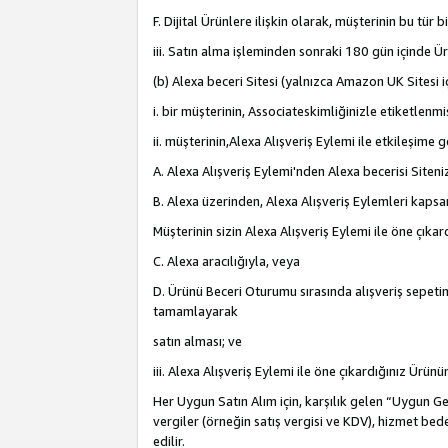
F. Dijital Ürünlere ilişkin olarak, müşterinin bu tür
iii. Satın alma işleminden sonraki 180 gün içinde Ü
(b) Alexa beceri Sitesi (yalnızca Amazon UK Sitesi 
i. bir müşterinin, Associateskimliğinizle etiketlenm
ii. müşterinin,Alexa Alışveriş Eylemi ile etkileşim
A. Alexa Alışveriş Eylemi'nden Alexa becerisi Siten
B. Alexa üzerinden, Alexa Alışveriş Eylemleri kapsa
Müşterinin sizin Alexa Alışveriş Eylemi ile öne çıkard
C. Alexa aracılığıyla, veya
D. Ürünü Beceri Oturumu sırasında alışveriş sepetine
tamamlayarak
satın alması; ve
iii. Alexa Alışveriş Eylemi ile öne çıkardığınız Ürü
Her Uygun Satın Alım için, karşılık gelen “Uygun Geli
vergiler (örneğin satış vergisi ve KDV), hizmet bede
edilir.