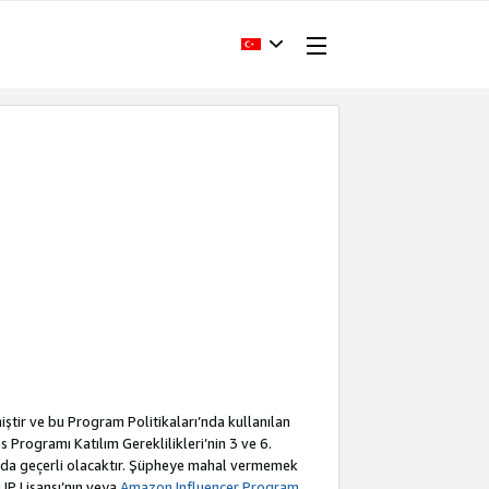
iştir ve bu Program Politikaları’nda kullanılan
Programı Katılım Gereklilikleri’nin 3 ve 6.
a da geçerli olacaktır. Şüpheye mahal vermemek
 IP Lisansı’nın veya
Amazon Influencer Program