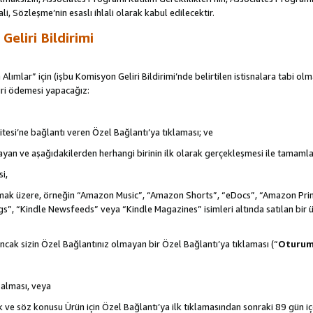
ali, Sözleşme’nin esaslı ihlali olarak kabul edilecektir.
eliri Bildirimi
 Alımlar” için (işbu Komisyon Geliri Bildirimi’nde belirtilen istisnalara tabi ol
ri ödemesi yapacağız:
itesi’ne bağlantı veren Özel Bağlantı’ya tıklaması; ve
şlayan ve aşağıdakilerden herhangi birinin ilk olarak gerçekleşmesi ile tamaml
i,
de olmak üzere, örneğin “Amazon Music”, “Amazon Shorts”, “eDocs”, “Amazon 
s”, “Kindle Newsfeeds” veya “Kindle Magazines” isimleri altında satılan bir 
ncak sizin Özel Bağlantınız olmayan bir Özel Bağlantı’ya tıklaması (“
Oturu
n alması, veya
ek ve söz konusu Ürün için Özel Bağlantı’ya ilk tıklamasından sonraki 89 gün i