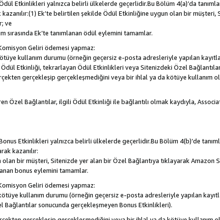
, Ödül Etkinlikleri yalnızca belirli ülkelerde geçerlidir.Bu Bölüm 4(a)’da tanım
 kazanılır:(1) Ek’te belirtilen şekilde Ödül Etkinliğine uygun olan bir müşteri,
; ve
m sırasında Ek’te tanımlanan ödül eylemini tamamlar.
Komisyon Geliri ödemesi yapmaz:
a kötüye kullanım durumu (örneğin geçersiz e-posta adresleriyle yapılan kayıtla
la Ödül Etkinliği, tekrarlayan Ödül Etkinlikleri veya Sitenizdeki Özel Bağlantı
rçekten gerçekleşip gerçekleşmediğini veya bir ihlal ya da kötüye kullanım 
en Özel Bağlantılar, ilgili Ödül Etkinliği ile bağlantılı olmak kaydıyla, Assoc
, Bonus Etkinlikleri yalnızca belirli ülkelerde geçerlidir.Bu Bölüm 4(b)’de tanı
arak kazanılır:
n olan bir müşteri, Sitenizde yer alan bir Özel Bağlantıya tıklayarak Amazon S
lanan bonus eylemini tamamlar.
Komisyon Geliri ödemesi yapmaz:
a kötüye kullanım durumu (örneğin geçersiz e-posta adresleriyle yapılan kayıtl
el Bağlantılar sonucunda gerçekleşmeyen Bonus Etkinlikleri).
erçekten gerçekleşip gerçekleşmediğini veya bir ihlal ya da kötüye kullanım 