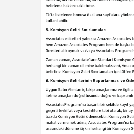
belirleme hakkını saklı tutar.
Ek’te listelenen bonusa özel ana sayfalara yönlendi
kullanılabilir.
5. Komisyon Geliri Sınırlamaları
Associates etiketleri yalnızca Amazon Associates ko
hem Amazon Associates Programı hem de başka bir p
ücretleri alıkoymak ve/veya Associates Programı’na
Zaman zaman, Associate’larınStandart Komisyon Ge
herhangi bir zaman dilimine bakılmaksızın), Amazo
belirtiriz. Komisyon Geliri Sınırlamaları için lütfen 
6. Komisyon Gelirlerinin Raporlanması ve Öd
Uygun Satın Alımları iç takip amaçlarımız ve ilgil
iletme amaçları doğrultusunda doğru ve kapsamlı b
AssociatesProgramı’na başarılı bir şekilde kayıt ya
geçerli tevkifat veya kesintilere tabi olarak, bir ay
bazda Komisyon Geliri ödenecektir. Komisyon Geliri
mahal vermemek adına, Associates Programı’na kayı
arasındaki döneme ilişkin herhangi bir Komisyon G