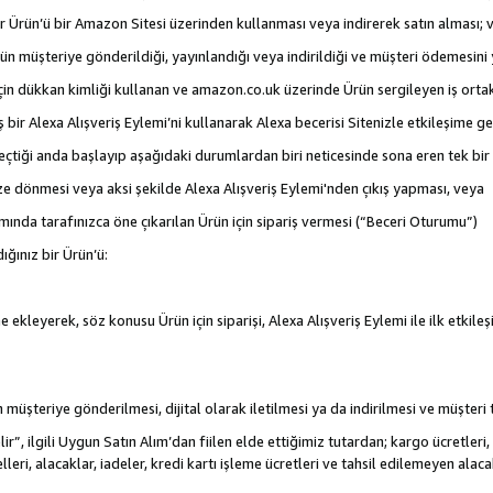
 bir Ürün’ü bir Amazon Sitesi üzerinden kullanması veya indirerek satın alması; 
rün müşteriye gönderildiği, yayınlandığı veya indirildiği ve müşteri ödemesin
için dükkan kimliği kullanan ve amazon.co.uk üzerinde Ürün sergileyen iş ortakl
iş bir Alexa Alışveriş Eylemi’ni kullanarak Alexa becerisi Sitenizle etkileşime g
e geçtiği anda başlayıp aşağıdaki durumlardan biri neticesinde sona eren tek b
ize dönmesi veya aksi şekilde Alexa Alışveriş Eylemi'nden çıkış yapması, veya
mında tarafınızca öne çıkarılan Ürün için sipariş vermesi (“Beceri Oturumu”)
ığınız bir Ürün’ü:
 ekleyerek, söz konusu Ürün için siparişi, Alexa Alışveriş Eylemi ile ilk etkile
nün müşteriye gönderilmesi, dijital olarak iletilmesi ya da indirilmesi ve müşter
r”, ilgili Uygun Satın Alım’dan fiilen elde ettiğimiz tutardan; kargo ücretleri, 
lleri, alacaklar, iadeler, kredi kartı işleme ücretleri ve tahsil edilemeyen al