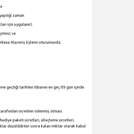
ve
i yaptığı zaman
arı için uygulanır):
eçmesi; ve
ir Alexa Alışveriş Eylemi oturumunda:
şime geçtiği tarihten itibaren en geç 89 gün içinde
i tarafından ücretinin ödenmiş olması.
hediye paketi ücretleri, elleçleme ücretleri,
acaklar düşüldükten sonra kalan miktar olarak kabul