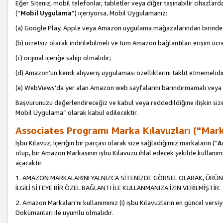
Eğer Siteniz, mobil telefonlar, tabletler veya diğer taşınabilir cihazlar
(“
Mobil Uygulama
”) içeriyorsa, Mobil Uygulamanız:
(a) Google Play, Apple veya Amazon uygulama mağazalarından birinde 
(b) ücretsiz olarak indirilebilmeli ve tüm Amazon bağlantıları erişim ücre
(c) orijinal içeriğe sahip olmalıdır;
(d) Amazon’un kendi alışveriş uygulaması özelliklerini taklit etmemelidi
(e) WebViews’da yer alan Amazon web sayfalarını barındırmamalı veya
Başvurunuzu değerlendireceğiz ve kabul veya reddedildiğine ilişkin si
Mobil Uygulama” olarak kabul edilecektir.
Associates Programı Marka Kılavuzları ("Mark
İşbu Kılavuz, İçeriğin bir parçası olarak size sağladığımız markaların (“
A
olup, bir Amazon Markasının işbu Kılavuzu ihlal edecek şekilde kullanım
açacaktır.
1. AMAZON MARKALARINI YALNIZCA SİTENİZDE GÖRSEL OLARAK, ÜRÜN
İLGİLİ SİTEYE BİR ÖZEL BAĞLANTI İLE KULLANMANIZA İZİN VERİLMİŞTİR.
2. Amazon Markaları’nı kullanımınız (i) işbu Kılavuzların en güncel versiy
Dokümanları ile uyumlu olmalıdır.