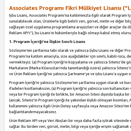
Associates Programı Fikri Mülkiyet Lisansı ("L
İşbu Lisans, Associates Programı’na katılımınızla ilgili olarak Program İ
sunulabilecek olan, Ürünlerle ilgili belirli veri, görsel, metin ve diğer bilg
sağlayan özel uygulama programlama arayüzleri ve diğer araçlar da dâh
Reklam API’ı”), bu Lisans’ın hükümleriyle bağlı olmayı kabul etmiş olurs
1. Program İçeriği’ne İlişkin Sınırlı Lisans
Sözleşme’nin şartlarına tabi olarak ve yalnızca (işbu Lisans ve diğer Pr
Programı’na katılım amacıyla, size aşağıdakiler için sınırlı, kabili rücu, 
vermekteyiz: (a) Program İçeriği’ni kopyalama ve yalnızca Siteniz’de gö
Markalarını (Marka Kılavuzları’nda tanımlandığı üzere) yalnızca Siteniz’
ve Ürün Reklam İçeriği’ne yalnızca Şartname’ye ve işbu Lisans’a uygun 
Program İçeriği’ni yalnızca Sözleşme’nin şartlarına uygun olarak ve bura
ifadeleri kısıtlamaksızın, (a) Program İçeriği’ni yalnızca son kullanıcılar
veya bir Program İçeriği ile birlikte, bir Amazon Sitesi dışında başka bi
(ancak, Siteniz’in Program İçeriği ile yakından ilişkili olmayan kısımları,
kullanımını yalnızca ilgili Ürün Detay sayfasıyla veya Amazon Sitesi’nin 
bağlantılandırmayacaksınız.
Ürün Reklam API veya Veri Akışları bir veya daha fazla iştirak sitesinde s
sağlar. Bu türden veri, görsel, metin, bilgi veya içeriğe erişim sağlama