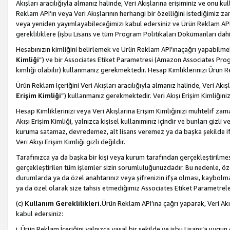
Akışları aracılığıyla almanız halinde, Veri Akışlarına erişiminiz ve onu k
Reklam API’ın veya Veri Akışlarının herhangi bir özelliğini istediğimiz
veya yeniden yayımlayabileceğimizi kabul edersiniz ve Ürün Reklam API’a v
gerekliliklere (işbu Lisans ve tüm Program Politikaları Dokümanları da
Hesabınızın kimliğini belirlemek ve Ürün Reklam API’ınaçağrı yapabilmek i
Kimliği
”) ve bir Associates Etiket Parametresi (Amazon Associates Prog
kimliği olabilir) kullanmanız gerekmektedir. Hesap Kimliklerinizi Ürün R
Ürün Reklam İçeriğini Veri Akışları aracılığıyla almanız halinde, Veri Akış
Erişim Kimliği
”) kullanmanız gerekmektedir. Veri Akışı Erişim Kimliğiniz
Hesap Kimliklerinizi veya Veri Akışlarına Erişim Kimliğinizi muhtelif zama
Akışı Erişim Kimliği, yalnızca kişisel kullanımınız içindir ve bunları giz
kuruma satamaz, devredemez, alt lisans veremez ya da başka şekilde ifşa
Veri Akışı Erişim Kimliği gizli değildir.
Tarafınızca ya da başka bir kişi veya kurum tarafından gerçekleştirilmes
gerçekleştirilen tüm işlemler sizin sorumluluğunuzdadır. Bu nedenle, öze
durumlarda ya da özel anahtarınız veya şifrenizin ifşa olması, kaybolmas
ya da özel olarak size tahsis etmediğimiz Associates Etiket Parametreleri
(c)
Kullanım Gereklilikleri.
Ürün Reklam API’ına çağrı yaparak, Veri Akı
kabul edersiniz:
i. Ürün Reklam İçeriğini yalnızca yasal bir şekilde ve işbu Lisans’a uygun