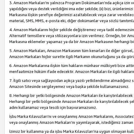
3. Amazon Markaları’nı yalnızca Program Dokümanları’nda açıkça izin ver
yapıldığını veya destek verildiğini ima eder şekilde; (ii) bizi, ürünlerim
Markasına ilişkin şerefiye değerimizi azaltabilecek veya zarar verebilec
material, SMS, MMS, e-posta eki, diğer dokümanlar veya sözlü tanıtıml
4. Amazon Markalarını hiçbir şekilde değiştiremez veya tadil edemezsin
Alternatif temsillere veya stilizasyonlara izin verilmez. Örneğin, bir A
Markasına eklemeler yapamaz ya da bir Amazon Markasının herhangi bir
5. Amazon Markaları, Amazon Markasının tüm kenarları ile diğer görsel, 
Amazon Markaları hiçbir surette ilgili Markanın okunurluğunu ya da görü
6. Amazon Markalarına ilişkin tüm hakların münhasır mülkiyeti bize aitt
menfaatimize hüküm ifade edecektir. Amazon Markaları ile ilgili hakları
7. İlgili satıcı veya sağlayıcıdan açıkça yazılı yetkilendirme almadığınız s
Amazon Sitesinde sergileyemez veya başka şekilde kullanamazsınız.
8. Herhangi bir yetki bölgesinde Amazon Markaları ile karıştırılabilecek
Herhangi bir yetki bölgesinde Amazon Markaları ile karıştırılabilecek şek
adını kullanamaz veya tescili için başvuramazsınız.
İşbu Marka Kılavuzları’nı ve onaylanmış Amazon Markalarını, AssociatesSi
veya onaylanmış Amazon Markaları’nı yayımlayarak, istediğimiz zaman v
İzinsiz bir kullanıma ya da işbu Marka Kılavuzları’na uygun olmayan kul