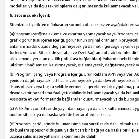
modelleri ya da ilgili teknolojilerin geliştirilmesinde kullanmayacak ve 
6. Sitenizdeki İçerik
Sitenizdeki içerikten münhasıran sorumlu olacaksınız ve aşağıdakileri s
(a)Program İçeriği’ne ekleme ve çıkarma yapmayacak veya Program İçeriği
grafik görüntüsü içeren İçeriği, görüntünün orijinal oranlarını koruyacak
anlamını maddi ölçüde değiştirmeyecek ya da metni gerçeğe aykırı veya y
türleri, Amazon Sitesi’nde yer alan ve Özel Bağlantı olarak biçimlendiril
alt kısmında yer alan gizlilik politikası bağlantıları). Yukarıda belirtilenl
Bildirimi” bağlantısını kaldırmayacak, gizlemeyecek, değiştirmeyecek
(b) Program İçeriği veya Program İçeriği, Ürün Reklam API’ı veya Veri 
yeniden dağıtmayacak, alt lisans vermeyecek ya da devretmeyeceksiniz. Ö
lisans olarak veya başka şekilde vermenizi gerektiren bir uygulama, plat
dışındaki bir pazarlama faaliyeti dahilinde kullanmayacak ya da kullanı
Associate etiketi formatında bağlantılar oluşturmayacak ya da bu bağla
(c) Artık Amazon Sitesinde yayımlanmayan ya da artık kullanımınıza uygu
bunları silecek ya da başka şekilde bertaraf edeceksiniz.
(d)Program İçeriği, içinde bulunan isim veya suretler de dahil olmak üzer
da bunlara sponsor olduğunu ya da ticari bir bağı ya da başka bir ilişki
üçüncü şahıs materyallerinin eklenmesi de dahil).