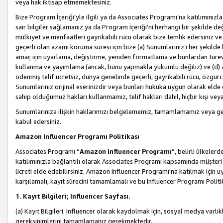
veya hak iktisap etmemektesiniz.
Bize Program İçeriği’yle ilgili ya da Associates Programı’na katılımınızla 
sair bilgiler sağlamanız ya da Program İçeriği’ni herhangi bir şekilde değ
mülkiyet ve menfaatleri gayrikabili rücu olarak bize temlik edersiniz v
geçerli olan azami koruma süresi için bize (a) Sunumlarınız’ı her şekild
amaç için uyarlama, değiştirme, yeniden formatlama ve bunlardan türev e
kullanma ve yayımlama (ancak, bunu yapmakla yükümlü değiliz) ve (d) aşağ
ödenmiş telif ücretsiz, dünya genelinde geçerli, gayrikabili rücu, özgürce 
Sunumlarınız orijinal eserinizdir veya bunları hukuka uygun olarak elde et
sahip olduğumuz hakları kullanmamız, telif hakları dahil, hiçbir kişi vey
Sunumlarınıza ilişkin haklarımızı belgelememiz, tamamlamamız veya geç
kabul edersiniz.
Amazon Influencer Programı Politikası
Associates Programı “
Amazon Influencer Programı
”, belirli ülkele
katılımınızla bağlantılı olarak Associates Programı kapsamında müşteri 
ücreti elde edebilirsiniz. Amazon Influencer Programı'na katılmak için u
karşılamalı, kayıt sürecini tamamlamalı ve bu Influencer Programı Politi
1. Kayıt Bilgileri; Influencer Sayfası.
(a) Kayıt Bilgileri. Influencer olarak kaydolmak için, sosyal medya varlık
gereksinimlerini tamamlamanız gerekmektedir.