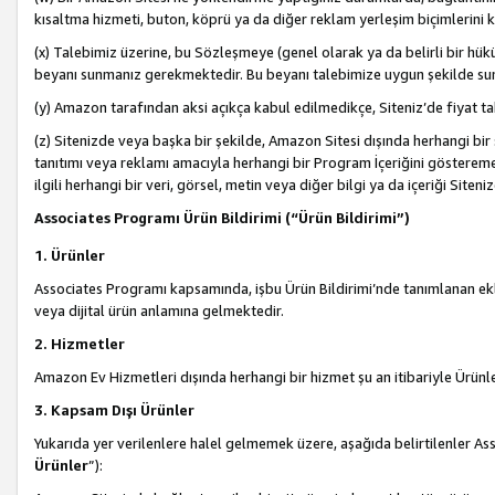
kısaltma hizmeti, buton, köprü ya da diğer reklam yerleşim biçimlerini 
(x) Talebimiz üzerine, bu Sözleşmeye (genel olarak ya da belirli bir hük
beyanı sunmanız gerekmektedir. Bu beyanı talebimize uygun şekilde sunma
(y) Amazon tarafından aksi açıkça kabul edilmedikçe, Siteniz’de fiyat tak
(z) Sitenizde veya başka bir şekilde, Amazon Sitesi dışında herhangi bi
tanıtımı veya reklamı amacıyla herhangi bir Program İçeriğini gösterem
ilgili herhangi bir veri, görsel, metin veya diğer bilgi ya da içeriği Si
Associates Programı Ürün Bildirimi (“Ürün Bildirimi”)
1. Ürünler
Associates Programı kapsamında, işbu Ürün Bildirimi’nde tanımlanan ekle
veya dijital ürün anlamına gelmektedir.
2. Hizmetler
Amazon Ev Hizmetleri dışında herhangi bir hizmet şu an itibariyle Ürünl
3. Kapsam Dışı Ürünler
Yukarıda yer verilenlere halel gelmemek üzere, aşağıda belirtilenler Ass
Ürünler
”):