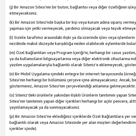
(j) Bir Amazon Sitesi’nin bir buton, bağlantısı veya diğer özelliğinin 
etmeyeceksiniz.
(k) Bir Amazon Sitesi’nde başka bir kişi veya kurum adına sipariş verm
yapması için yetki vermeyecek, yardımcı olmayacak veya teşvik etmeyec
(l) Sizinle tarafımız arasındaki ilişki ya da üzerinde işlev veya işlemler
nezdinde makul düzeyde karışıklığa neden olabilecek eylemlerde bulu
(m) Özel Bağlantıları veya Program İçeriği’ni, herhangi bir casus yazılım,
ya da kullanıcıların bilgisayarlarına veya diğer elektronik cihazlarına 
yazılım uygulamalarıyla bağlantılı olarak Siteniz’e eklemeyecek, göst
(n) Bir Mobil Uygulama içindeki entegre bir internet tarayıcısında (örn
Sitesi’nin herhangi bir bölümünü çerçeve içine almayacaksınız. Ancak, bi
göstermeniz, Amazon Sitesi’nin çerçevelendiği anlamına gelmeyecektir.
(o) Siteniz’deki ürünlerle yakından ilişkili Ürünlerin tanıtımını yapan Si
Sitesi’nin tanıtımını yapan diğer içerikleri herhangi bir açılır pencere, a
yayınlamayacak ya da sunmayacaksınız.
(p) Bir Amazon Sitesi’ne eklediğiniz içeriklerde Özel Bağlantılara yer v
bağlantılı olarak veya Amazon Sitesinde yer alan müşteri değerlendirmele
içerikler içinde).