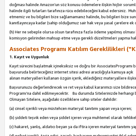
doğması halinde Amazon’un söz konusu ödemelere ilişkin hiçbir soru
halinde ilgili tutarları tarafınıza rücu edebileceğini kabul edersiniz. Muh
etmemiz ve bu bilgileri bize sağlamamanız halinde, bu bilgileri bize su
kanıtlayıncaya kadar (sahip olduğumuz sair hak veya yasal çarelere ek 
(h) Her ne sebeple olursa olsun tarafınıza fazla ödeme yapılmış olması 
komisyon gelirinden mahsup etme veya gerekli düzeltmeleri yapma hakkı
Associates Programı Katılım Gereklilikleri ("Ka
1. Kayıt ve Uygunluk
Kayıt sürecini başlatmak içineksiksiz ve doğru bir AssociatesProgramı ba
başvuruda belirteceğiniz internet sitesi adresi aracılığıyla kamuya aç
alınan materyalleri kullanan özgün içerik, eklediğiniz materyallere ilişk
Başvurunuzu değerlendirecek ve ret veya kabul kararımızı size bildirece
Programı’na dahil edilmeyecektir. Bu durumda Sitelerinizde herhangi b
Olmayan Sitelere, aşağıdaki özelliklere sahip siteler dahildir:
(a) cinsel içerikli veya müstehcen materyal tanıtımı yapan veya içeren;
(b) şiddeti teşvik eden veya şiddet içeren veya muhtemel olarak tehlikel
(c) hakaret, yanlış, aldatıcı beyan ya da iftira içeren materyal tanıtımı y
(d) nefret içerikli, taciz edici, zararlı, başkasının mahremiyetini ihlal eden