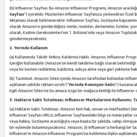
(b) Influencer Sayfası. Bu Amazon Influencer Programı, Amazon aracılığı
Sayfası
”) içerebilir. Müşterileri Influencer Sayfanıza yönlendiren Özel B
tıklaması olarak belirlenecektir. Influencer Sayfası, Sözleşme kapsamınd
olarak Amazon'a gönderdiğiniz metin, resimler, derlemeler, listeler, yorum
olarak, Katılım Gereksinimleri’nin 1. Bölümü’nde veya Amazon Topluluk Ku
göndermeyeceksiniz.
2. Yerinde Kullanım
(a) Kullanımda Takdir Yetkisi; Kaldırma Hakkı. Amazon, Influencer Progra
İçeriğini kullanabilir (Amazon'un kendi takdirine bağlı olarak belirledi
veya bir kısmını reddetme, kaldırma, askıya alma veya geri yükleme hakkı
(b) Tazminat. Amazon Sitesi içinde Amazon tarafından kullanılan Influencer
açıklanan şekilde reklam ücreti (“
Yerinde Komisyon Geliri
”) kazanaca
ilgili Amazon Sitesi’ne bu amaca özgü bir mağaza kimliği ile Influencer 
3. Hakların Saklı Tutulması; Influencer Markalarının Kullanımı;
(a) Hakların Saklı Tutulması. Amazon tüm hak, unvan ve menfaatleri (tüm 
Influencer Sayfası URL'si, Influencer Sayfasındaki bilgi ve materyaller
veya hakka, Sözleşme aracılığıyla veya başka bir şekilde, sahip olmayac
bir eylemde bulunmayacaksınız. Amazon, (i) Influencer'a herhangi bir t
Influencer'ın Amazon Influencer Programı'na katılımına ilişkin açıklamal