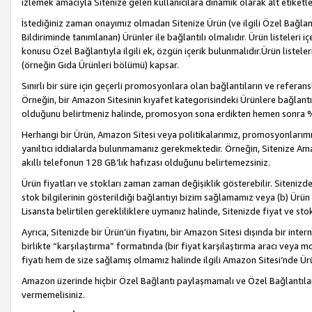
izlemek amacıyla Sitenize gelen kullanıcılara dinamik olarak alt etiketl
İstediğiniz zaman onayımız olmadan Sitenize Ürün (ve ilgili Özel Bağlantı
Bildiriminde tanımlanan) Ürünler ile bağlantılı olmalıdır. Ürün listeleri
konusu Özel Bağlantıyla ilgili ek, özgün içerik bulunmalıdır.Ürün listele
(örneğin Gıda Ürünleri bölümü) kapsar.
Sınırlı bir süre için geçerli promosyonlara olan bağlantıların ve refera
Örneğin, bir Amazon Sitesinin kıyafet kategorisindeki Ürünlere bağlant
olduğunu belirtmeniz halinde, promosyon sona erdikten hemen sonra %15
Herhangi bir Ürün, Amazon Sitesi veya politikalarımız, promosyonlarımız
yanıltıcı iddialarda bulunmamanız gerekmektedir. Örneğin, Sitenize Amazon
akıllı telefonun 128 GB’lık hafızası olduğunu belirtemezsiniz.
Ürün fiyatları ve stokları zaman zaman değişiklik gösterebilir. Sitenizde 
stok bilgilerinin gösterildiği bağlantıyı bizim sağlamamız veya (b) Ürün f
Lisansta belirtilen gerekliliklere uymanız halinde, Sitenizde fiyat ve stok 
Ayrıca, Sitenizde bir Ürün’ün fiyatını, bir Amazon Sitesi dışında bir inte
birlikte “karşılaştırma” formatında (bir fiyat karşılaştırma aracı veya 
fiyatı hem de size sağlamış olmamız halinde ilgili Amazon Sitesi’nde Ür
Amazon üzerinde hiçbir Özel Bağlantı paylaşmamalı ve Özel Bağlantılar
vermemelisiniz.