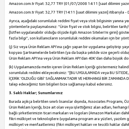
Amazon.com.tr Fiyat: 32,77 TRY (01/07/2008 14:11 [saat dilimini yazın] 
Amazon.com.tr Fiyat: 32,77 TRY (14:11 [saat dilimini yazın] itibarıyla - 
Ayrıca, aşağıdaki sorumluluk reddini fiyat veya stok bilgisinin yanına yer
yöntemlerle paylaşmalısınız: “Ürün fiyat ve stok bilgisi, belirtilen tarih
[lütfen uygulanabilir olduğu ölçüde ilgili Amazon Siteleri’ni girin] göste
fazla bilgi”, son kullanıcıların sorumluluk reddini okumaları için bir yön
(j) Siz veya Ürün Reklam API’ına çağrı yapan bir uygulama geliştirip ya
kopyası Şartnamelerde belirtilen (ya da başka şekilde size geçerli olduğ
Ürün Reklam API’ına veya Ürün Reklam API’dan 40K’dan daha büyük do
(k) Uygulamanızda metin içeren Ürün Reklam İçeriği göstermeniz halinde
sorumluluk reddini ekleyeceksiniz: “[BU UYGULAMADA veya BU SİTEDE,
İÇERİK ‘OLDUĞU GİBİ’ SAĞLANMAKTADIR VE HERHANGİ BİR ZAMANDA DEĞİŞ
talep edeceğimiz tüm bilgileri bize sağlamayı kabul edersiniz.
3. Saklı Haklar; Sunumlarınız
Burada açıkça belirtilen sınırlı lisanslar dışında, Associates Programı, Ö
Ürün Reklam İçeriği, bize ait olan veya işlettiğimiz alan adları, herhangi
bağlı şirketlerimizin ticari markaları ve logoları (Amazon Markaları dah
fikri mülkiyet ve teknolojilere (uygulama program ara yüzleri, yazılım gel
mülkiyet ve menfaatlerimiz (fikri mülkiyet hakları ve tescilli haklar dahil)