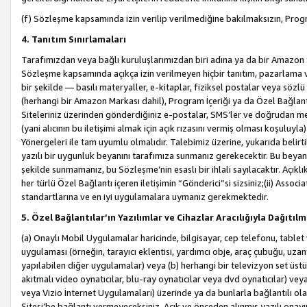
(f) Sözleşme kapsamında izin verilip verilmediğine bakılmaksızın, Progr
4. Tanıtım Sınırlamaları
Tarafımızdan veya bağlı kuruluşlarımızdan biri adına ya da bir Amazon 
Sözleşme kapsamında açıkça izin verilmeyen hiçbir tanıtım, pazarlama v
bir şekilde — basılı materyaller, e-kitaplar, fiziksel postalar veya söz
(herhangi bir Amazon Markası dahil), Program İçeriği ya da Özel Bağlant
Siteleriniz üzerinden gönderdiğiniz e-postalar, SMS’ler ve doğrudan mesaj
(yani alıcının bu iletişimi almak için açık rızasını vermiş olması koşul
Yönergeleri ile tam uyumlu olmalıdır. Talebimiz üzerine, yukarıda belir
yazılı bir uygunluk beyanını tarafımıza sunmanız gerekecektir. Bu beyanı
şekilde sunmamanız, bu Sözleşme’nin esaslı bir ihlali sayılacaktır. Açık
her türlü Özel Bağlantı içeren iletişimin “Gönderici”si sizsiniz;(ii) Asso
standartlarına ve en iyi uygulamalara uymanız gerekmektedir.
5. Özel Bağlantılar’ın Yazılımlar ve Cihazlar Aracılığıyla Dağıtılm
(a) Onaylı Mobil Uygulamalar haricinde, bilgisayar, cep telefonu, tablet 
uygulaması (örneğin, tarayıcı eklentisi, yardımcı obje, araç çubuğu, uzan
yapılabilen diğer uygulamalar) veya (b) herhangi bir televizyon set üstü k
akıtmalı video oynatıcılar, blu-ray oynatıcılar veya dvd oynatıcılar) ve
veya Vizio İnternet Uygulamaları) üzerinde ya da bunlarla bağlantılı o
Sitesi’be bağlantı vermeyeceksiniz. Açık ve önceden alınmış yazılı onay