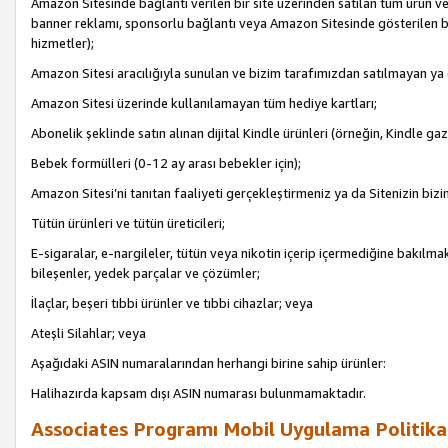
Amazon Sitesinde bağlantı verilen bir site üzerinden satılan tüm ürün ve
banner reklamı, sponsorlu bağlantı veya Amazon Sitesinde gösterilen başk
hizmetler);
Amazon Sitesi aracılığıyla sunulan ve bizim tarafımızdan satılmayan ya
Amazon Sitesi üzerinde kullanılamayan tüm hediye kartları;
Abonelik şeklinde satın alınan dijital Kindle ürünleri (örneğin, Kindle gaz
Bebek formülleri (0-12 ay arası bebekler için);
Amazon Sitesi’ni tanıtan faaliyeti gerçekleştirmeniz ya da Sitenizin bizi
Tütün ürünleri ve tütün üreticileri;
E-sigaralar, e-nargileler, tütün veya nikotin içerip içermediğine bakılmaks
bileşenler, yedek parçalar ve çözümler;
İlaçlar, beşeri tıbbi ürünler ve tıbbi cihazlar; veya
Ateşli Silahlar; veya
Aşağıdaki ASIN numaralarından herhangi birine sahip ürünler:
Halihazırda kapsam dışı ASIN numarası bulunmamaktadır.
Associates Programı Mobil Uygulama Politika