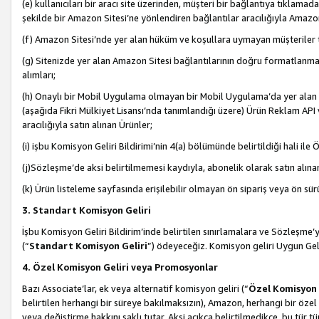
(e) kullanıcıları bir aracı site üzerinden, müşteri bir bağlantıya tıkla
şekilde bir Amazon Sitesi’ne yönlendiren bağlantılar aracılığıyla Amazon
(f) Amazon Sitesi’nde yer alan hüküm ve koşullara uymayan müşteriler t
(g) Sitenizde yer alan Amazon Sitesi bağlantılarının doğru formatlanm
alımları;
(h) Onaylı bir Mobil Uygulama olmayan bir Mobil Uygulama’da yer alan b
(aşağıda Fikri Mülkiyet Lisansı’nda tanımlandığı üzere) Ürün Reklam API
aracılığıyla satın alınan Ürünler;
(i) işbu Komisyon Geliri Bildirimi’nin 4(a) bölümünde belirtildiği hali ile Ö
(j)Sözleşme’de aksi belirtilmemesi kaydıyla, abonelik olarak satın alına
(k) Ürün listeleme sayfasında erişilebilir olmayan ön sipariş veya ön sü
3. Standart Komisyon Geliri
İşbu Komisyon Geliri Bildirim’inde belirtilen sınırlamalara ve Sözleşme
(“
Standart Komisyon Geliri
”) ödeyeceğiz. Komisyon geliri Uygun Ge
4. Özel Komisyon Geliri veya Promosyonlar
Bazı Associate’lar, ek veya alternatif komisyon geliri (“
Özel Komisyon 
belirtilen herhangi bir süreye bakılmaksızın), Amazon, herhangi bir 
veya değiştirme hakkını saklı tutar. Aksi açıkça belirtilmedikçe, bu tür