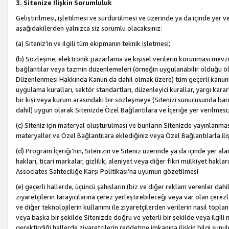
3. Sitenize İlişkin Sorumluluk
Geliştirilmesi, işletilmesi ve sürdürülmesi ve üzerinde ya da içinde yer ve
aşağıdakilerden yalnızca siz sorumlu olacaksınız:
(a) Siteniz’in ve ilgili tüm ekipmanın teknik işletmesi;
(b) Sözleşme, elektronik pazarlama ve kişisel verilerin korunması mevzua
bağlantılar veya tazmin düzenlemeleri (örneğin uygulanabilir olduğu ölç
Düzenlenmesi Hakkında Kanun da dahil olmak üzere) tüm geçerli kanunlar, y
uygulama kuralları, sektör standartları, düzenleyici kurallar, yargı kararl
bir kişi veya kurum arasındaki bir sözleşmeye (Sitenizi sunucusunda barı
dahil) uygun olarak Sitenizde Özel Bağlantılara ve İçeriğe yer verilmesi;
(c) Siteniz için materyal oluşturulması ve bunların Sitenizde yayınlanmas
materyaller ve Özel Bağlantılara eklediğiniz veya Özel Bağlantılarla ili
(d) Program İçeriği’nin, Sitenizin ve Siteniz üzerinde ya da içinde yer al
hakları, ticari markalar, gizlilik, aleniyet veya diğer fikri mülkiyet hak
Associates Sahteciliğe Karşı Politikası’na uyumun gözetilmesi
(e) geçerli hallerde, üçüncü şahısların (biz ve diğer reklam verenler dah
ziyaretçilerin tarayıcılarına çerez yerleştirebileceği veya var olan çerezler
ve diğer teknolojilerin kullanımı ile ziyaretçilerden verilerin nasıl toplandı
veya başka bir şekilde Sitenizde doğru ve yeterli bir şekilde veya ilgili 
gerektirdiği hallerde ziyaretçilerin reddetme imkanına ilişkin bilgi sunul