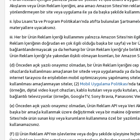
Akışlarını veya Ürün Reklam İçeriğini, ana amacı Amazon Sitesi’nin rek
yönlendirmeyen bir site veya uygulama ile ya da başka şekilde kullanm
ii. İşbu Lisans’ta ve Program Politikaları’nda atıfta bulunulan Şartnamel
materyallere uyacaksınız.
iii. Her bir Ürün Reklam İçeriği kullanımını yalnızca Amazon Sitesi’nin ilg
Reklam İçeriğinin doğrudan en çok ilgili olduğu başka bir sayfa) ve bir Ü
bağlantılandırmayacak ya da herhangi bir Ürün Reklam İçeriği’yle birli
Ürün Reklam İçeriği’yle yakından ilişkili olmayan kısımları, bir Amazon Sit
(d) Önceden açık yazılı onayımız olmadan, bir Ürün Reklam İçeriğini cep 
cihazlarda kullanılması amaçlanan bir sitede veya uygulamada ya da bunl
internet tarayıcısı ile erişilebilen mobil optimizasyonu yapılmamış sitel
kullanılması amaçlanmayan siteler, (2)
Mobil Uygulama Politikası
’nda t
(örneğin, dijital video kayıt cihazları, kablo kutuları veya uydu kutuları,
bağlantılı televizyonlar (örneğin, GoogleTV, Sony Bravia, Panasonic Vier
(e) Önceden açık yazılı onayımız olmadan, Ürün Reklam API veya Veri Ak
başka bir amaçla kullanmak üzere değiştirmek veya bir makine öğrenim
Sitesi’nde ürün sunan kişi veya kurumların kullanımına özel bir yazılım
kullanamazsınız.
(f) (i) Ürün Reklam API’nin işlevlerine veya doğru şekilde işleyişine h