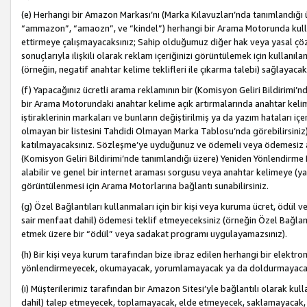
(e) Herhangi bir Amazon Markası’nı (Marka Kılavuzları’nda tanımlandığı ü
“ammazon”, “amaozn”, ve “kindel”) herhangi bir Arama Motorunda kulla
ettirmeye çalışmayacaksınız; Sahip olduğumuz diğer hak veya yasal çöz
sonuçlarıyla ilişkili olarak reklam içeriğinizi görüntülemek için kullanıl
(örneğin, negatif anahtar kelime teklifleri ile çıkarma talebi) sağlayaca
(f) Yapacağınız ücretli arama reklamının bir (Komisyon Geliri Bildirimi’
bir Arama Motorundaki anahtar kelime açık artırmalarında anahtar kelim
iştiraklerinin markaları ve bunların değiştirilmiş ya da yazım hataları iç
olmayan bir listesini Tahdidi Olmayan Marka Tablosu’nda görebilirsiniz)
katılmayacaksınız. Sözleşme’ye uyduğunuz ve ödemeli veya ödemesiz ara
(Komisyon Geliri Bildirimi’nde tanımlandığı üzere) Yeniden Yönlendirme 
alabilir ve genel bir internet araması sorgusu veya anahtar kelimeye (y
görüntülenmesi için Arama Motorlarına bağlantı sunabilirsiniz.
(g) Özel Bağlantıları kullanmaları için bir kişi veya kuruma ücret, ödül 
sair menfaat dahil) ödemesi teklif etmeyeceksiniz (örneğin Özel Bağlantıl
etmek üzere bir “ödül” veya sadakat programı uygulayamazsınız).
(h) Bir kişi veya kurum tarafından bize ibraz edilen herhangi bir elekt
yönlendirmeyecek, okumayacak, yorumlamayacak ya da doldurmayacak
(i) Müşterilerimiz tarafından bir Amazon Sitesi’yle bağlantılı olarak kulla
dahil) talep etmeyecek, toplamayacak, elde etmeyecek, saklamayacak,