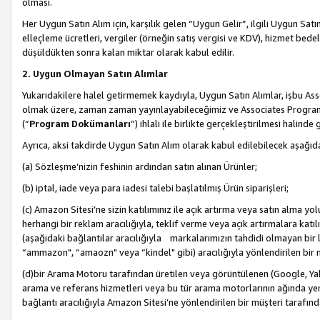
olması.
Her Uygun Satın Alım için, karşılık gelen “Uygun Gelir”, ilgili Uygun Satın
elleçleme ücretleri, vergiler (örneğin satış vergisi ve KDV), hizmet bedell
düşüldükten sonra kalan miktar olarak kabul edilir.
2. Uygun Olmayan Satın Alımlar
Yukarıdakilere halel getirmemek kaydıyla, Uygun Satın Alımlar, işbu Ass
olmak üzere, zaman zaman yayınlayabileceğimiz ve Associates Programı’
(“
Program Dokümanları
”) ihlali ile birlikte gerçekleştirilmesi halinde
Ayrıca, aksi takdirde Uygun Satın Alım olarak kabul edilebilecek aşağıda
(a) Sözleşme’nizin feshinin ardından satın alınan Ürünler;
(b) iptal, iade veya para iadesi talebi başlatılmış Ürün siparişleri;
(c) Amazon Sitesi’ne sizin katılımınız ile açık artırma veya satın alma yol
herhangi bir reklam aracılığıyla, teklif verme veya açık artırmalara ka
(aşağıdaki bağlantılar aracılığıyla markalarımızın tahdidi olmayan bir lis
“ammazon", “amaozn" veya “kindel" gibi) aracılığıyla yönlendirilen bir 
(d)bir Arama Motoru tarafından üretilen veya görüntülenen (Google, Ya
arama ve referans hizmetleri veya bu tür arama motorlarının ağında yer 
bağlantı aracılığıyla Amazon Sitesi’ne yönlendirilen bir müşteri tarafınd