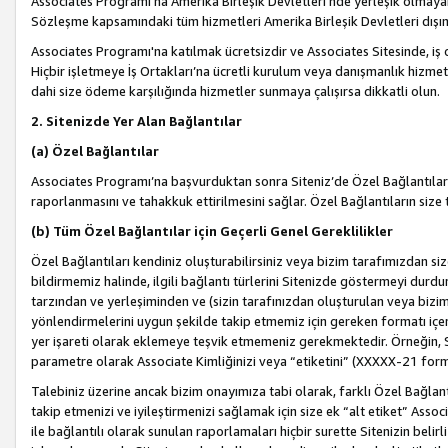
Associates Programı’na Amerika Birleşik Devletleri’nde yerleşik olmayan b
Sözleşme kapsamındaki tüm hizmetleri Amerika Birleşik Devletleri dışınd
Associates Programı'na katılmak ücretsizdir ve Associates Sitesinde, iş
Hiçbir işletmeye İş Ortakları’na ücretli kurulum veya danışmanlık hizme
dahi size ödeme karşılığında hizmetler sunmaya çalışırsa dikkatli olun.
2. Sitenizde Yer Alan Bağlantılar
(a) Özel Bağlantılar
Associates Programı’na başvurduktan sonra Siteniz’de Özel Bağlantılara y
raporlanmasını ve tahakkuk ettirilmesini sağlar. Özel Bağlantıların size
(b) Tüm Özel Bağlantılar için Geçerli Genel Gereklilikler
Özel Bağlantıları kendiniz oluşturabilirsiniz veya bizim tarafımızdan size
bildirmemiz halinde, ilgili bağlantı türlerini Sitenizde göstermeyi durdu
tarzından ve yerleşiminden ve (sizin tarafınızdan oluşturulan veya bizi
yönlendirmelerini uygun şekilde takip etmemiz için gereken formatı içer
yer işareti olarak eklemeye teşvik etmemeniz gerekmektedir. Örneğin, 
parametre olarak Associate Kimliğinizi veya “etiketini” (XXXXX-21 for
Talebiniz üzerine ancak bizim onayımıza tabi olarak, farklı Özel Bağlantı
takip etmenizi ve iyileştirmenizi sağlamak için size ek “alt etiket” Assoc
ile bağlantılı olarak sunulan raporlamaları hiçbir surette Sitenizin belirli 