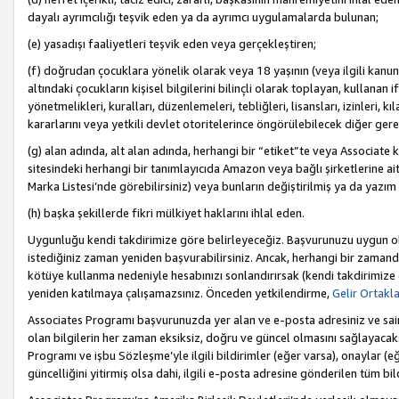
dayalı ayrımcılığı teşvik eden ya da ayrımcı uygulamalarda bulunan;
(e) yasadışı faaliyetleri teşvik eden veya gerçekleştiren;
(f) doğrudan çocuklara yönelik olarak veya 18 yaşının (veya ilgili kanun
altındaki çocukların kişisel bilgilerini bilinçli olarak toplayan, kullana
yönetmelikleri, kuralları, düzenlemeleri, tebliğleri, lisansları, izinleri, k
kararlarını veya yetkili devlet otoritelerince öngörülebilecek diğer gerekl
(g) alan adında, alt alan adında, herhangi bir “etiket”te veya Associate
sitesindeki herhangi bir tanımlayıcıda Amazon veya bağlı şirketlerine ai
Marka Listesi’nde görebilirsiniz) veya bunların değiştirilmiş ya da yazım
(h) başka şekillerde fikri mülkiyet haklarını ihlal eden.
Uygunluğu kendi takdirimize göre belirleyeceğiz. Başvurunuzu uygun o
istediğiniz zaman yeniden başvurabilirsiniz. Ancak, herhangi bir zaman
kötüye kullanma nedeniyle hesabınızı sonlandırırsak (kendi takdirimiz
yeniden katılmaya çalışamazsınız. Önceden yetkilendirme,
Gelir Ortakl
Associates Programı başvurunuzda yer alan ve e-posta adresiniz ve sair ileti
olan bilgilerin her zaman eksiksiz, doğru ve güncel olmasını sağlayacaks
Programı ve işbu Sözleşme’yle ilgili bildirimler (eğer varsa), onaylar (eğ
güncelliğini yitirmiş olsa dahi, ilgili e-posta adresine gönderilen tüm bil