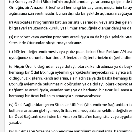
(q) Komisyon Geliri Bildirimi’nin boşluklarından yararlanma girişiminde
Örneğin, bir Amazon Sitesi’ne ait herhangi bir sayfanın, müşterinin tara
açılmasına izin verilmelidir; bunun dışında bir şekilde açılmasını sağlay
(r) Associates Programı’na katılan bir site üzerindeki veya siteden gele
bilgisayarları üzerinde kurulu yazılımlar aracılığıyla olanlar dahil) ya 
(s) Bir robot veya yazılım programı aracılığıyla ya da başka şekilde 
Sitesi’nde Oturumlar oluşturmayacaksınız.
(t) Müşteri değerlendirmesi veya yıldız puanı linkini Ürün Reklam API aracı
uyduğunuz durumlar haricinde, Sitenizde müşterilerimizin değerlendirme
(u) Hiçbir Ürün’ü doğrudan veya dolaylı olarak, kendi adınıza ya da başk
herhangi bir Ödül Etkinliği eylemini gerçekleştirmeyeceksiniz; ayrıca arkada
olduğunuz kişilerin, kendi adlarına, sizin adınıza ya da başka herhangi b
Etkinliği eyleminde bulunmasını doğrudan ya da dolaylı olarak teşvik 
Bağlantılar aracılığıyla, yeniden satış ya da herhangi bir ticari kullanı
herhangi bir ticari kullanım amacıyla sunmayacaksınız.
(v) Özel Bağlantılar içeren Sitenizin URL’sini (Yönlendirme Bağlantıları 
kullanıcı aracısını gizleyemez, örtbas edemez, aldatıcı şekilde değişti
bir Özel Bağlantı üzerinden bir Amazon Sitesi’ne hangi site veya uygula
yasaktır.
(w) Bir Amazon Sitesi’ne yönlendirme yaptığınız durumlarda, bağlantının