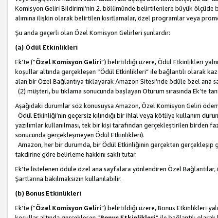
Komisyon Geliri Bildirimi’nin 2. bölümünde belirtilenlere büyük ölçüde 
alımına ilişkin olarak belirtilen kısıtlamalar, özel programlar veya pro
Şu anda geçerli olan Özel Komisyon Gelirleri şunlardır:
(a) Ödül Etkinlikleri
Ek’te (“
Özel Komisyon Geliri
”) belirtildiği üzere, Ödül Etkinlikleri ya
koşullar altında gerçekleşen “Ödül Etkinlikleri” ile bağlantılı olarak kaza
alan bir Özel Bağlantıya tıklayarak Amazon Sitesi’nde ödüle özel ana s
(2) müşteri, bu tıklama sonucunda başlayan Oturum sırasında Ek’te ta
Aşağıdaki durumlar söz konusuysa Amazon, Özel Komisyon Geliri öde
Ödül Etkinliği’nin geçersiz kılındığı bir ihlal veya kötüye kullanım dur
yazılımlar kullanılması, tek bir kişi tarafından gerçekleştirilen birden f
sonucunda gerçekleşmeyen Ödül Etkinlikleri).
Amazon, her bir durumda, bir Ödül Etkinliğinin gerçekten gerçekleşip 
takdirine göre belirleme hakkını saklı tutar.
Ek’te listelenen ödüle özel ana sayfalara yönlendiren Özel Bağlantılar, i
Şartlarına bakılmaksızın kullanılabilir.
(b) Bonus Etkinlikleri
Ek’te (“
Özel Komisyon Geliri
”) belirtildiği üzere, Bonus Etkinlikleri 
koşullar altında gerçekleşen “
Bonus Etkinlikleri
” ile bağlantılı olarak 