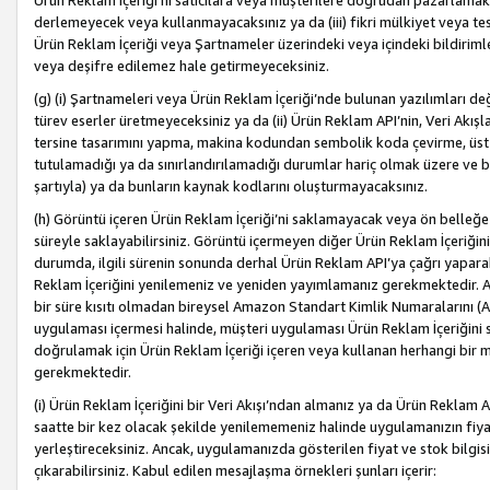
Ürün Reklam İçeriği’ni satıcılara veya müşterilere doğrudan pazarlamak, 
derlemeyecek veya kullanmayacaksınız ya da (iii) fikri mülkiyet veya tesci
Ürün Reklam İçeriği veya Şartnameler üzerindeki veya içindeki bildiri
veya deşifre edilemez hale getirmeyeceksiniz.
(g) (i) Şartnameleri veya Ürün Reklam İçeriği’nde bulunan yazılımları d
türev eserler üretmeyeceksiniz ya da (ii) Ürün Reklam API’nin, Veri Akışla
tersine tasarımını yapma, makina kodundan sembolik koda çevirme, üst
tutulamadığı ya da sınırlandırılamadığı durumlar hariç olmak üzere ve b
şartıyla) ya da bunların kaynak kodlarını oluşturmayacaksınız.
(h) Görüntü içeren Ürün Reklam İçeriği’ni saklamayacak veya ön belleğe 
süreyle saklayabilirsiniz. Görüntü içermeyen diğer Ürün Reklam İçeriğin
durumda, ilgili sürenin sonunda derhal Ürün Reklam API’ya çağrı yaparak
Reklam İçeriğini yenilemeniz ve yeniden yayımlamanız gerekmektedir. Ak
bir süre kısıtı olmadan bireysel Amazon Standart Kimlik Numaralarını (AS
uygulaması içermesi halinde, müşteri uygulaması Ürün Reklam İçeriğin
doğrulamak için Ürün Reklam İçeriği içeren veya kullanan herhangi bir m
gerekmektedir.
(i) Ürün Reklam İçeriğini bir Veri Akışı’ndan almanız ya da Ürün Reklam
saatte bir kez olacak şekilde yenilememeniz halinde uygulamanızın fiya
yerleştireceksiniz. Ancak, uygulamanızda gösterilen fiyat ve stok bilgis
çıkarabilirsiniz. Kabul edilen mesajlaşma örnekleri şunları içerir: