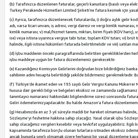
(b) Tarafınızca düzenlenen faturalar, geçerli kanunlara (basılı veya ele
Turkey Perakende Hizmetleri Limited Şirketi’ne fatura kesmek için yasal
(c) Ayrıca, tarafınızca düzenlenecek faturalarda, i) doğru aylık gelir kodu
adı, varsa ticari unvanı, iş adresi, vergi dairesi ve vergi kimlik numarası,
kimlik numarası; v) mal/hizmet tanımı, miktarı, birim fiyatı (KDV hariç)
ise) veya istisna uyarınca vergiye tabi tutar, toplam KDV tutarı; vi) brüt 
halinde, ilgili istisna hükümleri faturada belirtilmelidir ve viii) satılan 
(d) İşbu maddenin önceki paragraflarında belirtilen gerekliliklerden he
işbu maddeye uygun bir fatura düzenlemeniz gerekecektir.
(e) Kazandığınız Komisyon Gelirlerini doğrudan bize bildirdiğiniz banka
sahibinin adını hesapta belirtildiği şekilde bildirmeniz gerekmektedir. 
(f) Türkiye’de ikamet eden ve 193 sayılı Gelir Vergisi Kanunu Mükerrer 
hususa dair gerekli bilgi ve belgeleri eksiksiz ve zamanında sağlamanız
tanımlayıcı numaranız hakkındaki bilgilendirme süreci sonrasında fatur
Geliri ödemelerinizyapılacaktır. Bu halde Amazon’a fatura düzenlemem
(g) Hesabınızda en az 3 yıl süreyle maddi bir hareket olmaması halinde
Sözleşme’yi feshetme hakkına sahip olacağız. Yasal olarak işbu Sözl
sahip olacağımız vergileri kesebilir veya tevkifat uygulayabiliriz. İlgil
kapsamında tarafınıza borçlu olunan tutarlara istinaden eksiksiz ödeme
ancak bununla sınırlı olmamak üzere herhangi bir yasal düzenleme kap