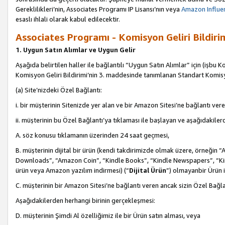
Gereklilikleri’nin, Associates Programı IP Lisansı’nın veya
Amazon Influen
esaslı ihlali olarak kabul edilecektir.
Associates Programı - Komisyon Geliri Bildiri
1. Uygun Satın Alımlar ve Uygun Gelir
Aşağıda belirtilen haller ile bağlantılı “Uygun Satın Alımlar” için (işbu K
Komisyon Geliri Bildirimi’nin 3. maddesinde tanımlanan Standart Komis
(a) Site’nizdeki Özel Bağlantı:
i. bir müşterinin Sitenizde yer alan ve bir Amazon Sitesi’ne bağlantı ver
ii. müşterinin bu Özel Bağlantı’ya tıklaması ile başlayan ve aşağıdakile
A. söz konusu tıklamanın üzerinden 24 saat geçmesi,
B. müşterinin dijital bir ürün (kendi takdirimizde olmak üzere, örneğ
Downloads”, “Amazon Coin”, “Kindle Books”, “Kindle Newspapers”, “Kind
ürün veya Amazon yazılım indirmesi) (“
Dijital Ürün
”) olmayanbir Ürün i
C. müşterinin bir Amazon Sitesi’ne bağlantı veren ancak sizin Özel Bağla
Aşağıdakilerden herhangi birinin gerçekleşmesi:
D. müşterinin Şimdi Al özelliğimiz ile bir Ürün satın alması, veya