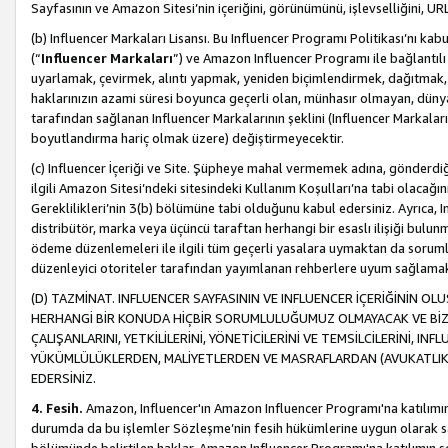
Sayfasının ve Amazon Sitesi’nin içeriğini, görünümünü, işlevselliğini, URL'
(b) Influencer Markaları Lisansı. Bu Influencer Programı Politikası’nı kab
(“
Influencer Markaları
”) ve Amazon Influencer Programı ile bağlantı
uyarlamak, çevirmek, alıntı yapmak, yeniden biçimlendirmek, dağıtmak, il
haklarınızın azami süresi boyunca geçerli olan, münhasır olmayan, dünya
tarafından sağlanan Influencer Markalarının şeklini (Influencer Markal
boyutlandırma hariç olmak üzere) değiştirmeyecektir.
(c) Influencer İçeriği ve Site. Şüpheye mahal vermemek adına, gönderdiğin
ilgili Amazon Sitesi’ndeki sitesindeki Kullanım Koşulları’na tabi olacağı
Gereklilikleri’nin 3(b) bölümüne tabi olduğunu kabul edersiniz. Ayrıca, Inf
distribütör, marka veya üçüncü taraftan herhangi bir esaslı ilişiği bul
ödeme düzenlemeleri ile ilgili tüm geçerli yasalara uymaktan da soruml
düzenleyici otoriteler tarafından yayımlanan rehberlere uyum sağlama
(D) TAZMİNAT. INFLUENCER SAYFASININ VE INFLUENCER İÇERİĞİNİN OL
HERHANGİ BİR KONUDA HİÇBİR SORUMLULUĞUMUZ OLMAYACAK VE BİZİ, B
ÇALIŞANLARINI, YETKİLİLERİNİ, YÖNETİCİLERİNİ VE TEMSİLCİLERİNİ, IN
YÜKÜMLÜLÜKLERDEN, MALİYETLERDEN VE MASRAFLARDAN (AVUKATLIK 
EDERSİNİZ.
4. Fesih.
Amazon, Influencer'ın Amazon Influencer Programı'na katılımını a
durumda da bu işlemler Sözleşme’nin fesih hükümlerine uygun olarak sağl