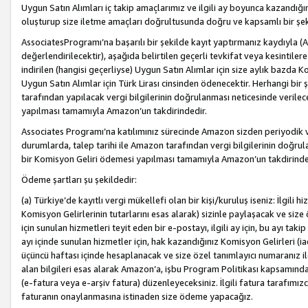
Uygun Satın Alımları iç takip amaçlarımız ve ilgili ay boyunca kazandığ
oluşturup size iletme amaçları doğrultusunda doğru ve kapsamlı bir şek
AssociatesProgramı’na başarılı bir şekilde kayıt yaptırmanız kaydıyla (
değerlendirilecektir), aşağıda belirtilen geçerli tevkifat veya kesintilere
indirilen (hangisi geçerliyse) Uygun Satın Alımlar için size aylık bazda 
Uygun Satın Alımlar için Türk Lirası cinsinden ödenecektir. Herhangi b
tarafından yapılacak vergi bilgilerinin doğrulanması neticesinde verile
yapılması tamamıyla Amazon’un takdirindedir.
Associates Programı’na katılımınız sürecinde Amazon sizden periyodik verg
durumlarda, talep tarihi ile Amazon tarafından vergi bilgilerinin doğru
bir Komisyon Geliri ödemesi yapılması tamamıyla Amazon’un takdirinde
Ödeme şartları şu şekildedir:
(a) Türkiye’de kayıtlı vergi mükellefi olan bir kişi/kuruluş iseniz: İlgili
Komisyon Gelirlerinin tutarlarını esas alarak) sizinle paylaşacak ve siz
için sunulan hizmetleri teyit eden bir e-postayı, ilgili ay için, bu ayı 
ayı içinde sunulan hizmetler için, hak kazandığınız Komisyon Gelirleri (i
üçüncü haftası içinde hesaplanacak ve size özel tanımlayıcı numaranız ile
alan bilgileri esas alarak Amazon’a, işbu Program Politikası kapsamında a
(e-fatura veya e-arşiv fatura) düzenleyeceksiniz. İlgili fatura tarafımı
faturanın onaylanmasına istinaden size ödeme yapacağız.