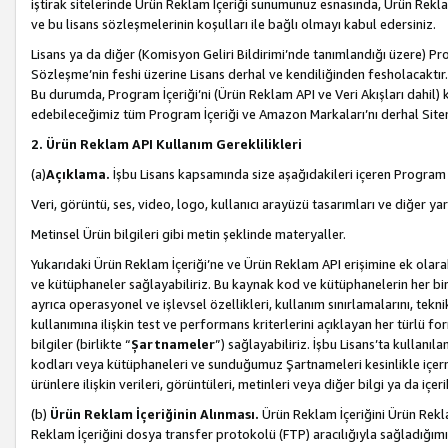
iştirak sitelerinde Ürün Reklam İçeriği sunumunuz esnasında, Ürün Reklam 
ve bu lisans sözleşmelerinin koşulları ile bağlı olmayı kabul edersiniz.
Lisans ya da diğer (Komisyon Geliri Bildirimi’nde tanımlandığı üzer
Sözleşme’nin feshi üzerine Lisans derhal ve kendiliğinden fesholacaktır.
Bu durumda, Program İçeriği’ni (Ürün Reklam API ve Veri Akışları dahil
edebileceğimiz tüm Program İçeriği ve Amazon Markaları’nı derhal Siteni
2. Ürün Reklam API Kullanım Gereklilikleri
(a)
Açıklama.
İşbu Lisans kapsamında size aşağıdakileri içeren Program İ
Veri, görüntü, ses, video, logo, kullanıcı arayüzü tasarımları ve diğer ya
Metinsel Ürün bilgileri gibi metin şeklinde materyaller.
Yukarıdaki Ürün Reklam İçeriği’ne ve Ürün Reklam API erişimine ek olar
ve kütüphaneler sağlayabiliriz. Bu kaynak kod ve kütüphanelerin her biri s
ayrıca operasyonel ve işlevsel özellikleri, kullanım sınırlamalarını, tekn
kullanımına ilişkin test ve performans kriterlerini açıklayan her türlü fo
bilgiler (birlikte “
Şartnameler
”) sağlayabiliriz. İşbu Lisans’ta kullan
kodları veya kütüphaneleri ve sunduğumuz Şartnameleri kesinlikle içerme
ürünlere ilişkin verileri, görüntüleri, metinleri veya diğer bilgi ya da içer
(b)
Ürün Reklam İçeriğinin Alınması.
Ürün Reklam İçeriğini Ürün Rekla
Reklam İçeriğini dosya transfer protokolü (FTP) aracılığıyla sağladığımız 