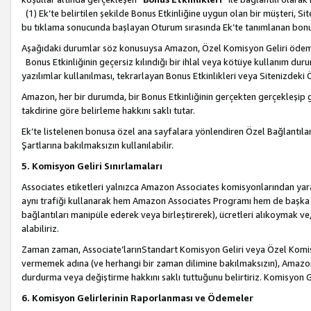
(1) Ek’te belirtilen şekilde Bonus Etkinliğine uygun olan bir müşteri, S
bu tıklama sonucunda başlayan Oturum sırasında Ek’te tanımlanan bon
Aşağıdaki durumlar söz konusuysa Amazon, Özel Komisyon Geliri öde
Bonus Etkinliğinin geçersiz kılındığı bir ihlal veya kötüye kullanım dur
yazılımlar kullanılması, tekrarlayan Bonus Etkinlikleri veya Sitenizdek
Amazon, her bir durumda, bir Bonus Etkinliğinin gerçekten gerçekleşip 
takdirine göre belirleme hakkını saklı tutar.
Ek’te listelenen bonusa özel ana sayfalara yönlendiren Özel Bağlantılar, 
Şartlarına bakılmaksızın kullanılabilir.
5. Komisyon Geliri Sınırlamaları
Associates etiketleri yalnızca Amazon Associates komisyonlarından yarar
aynı trafiği kullanarak hem Amazon Associates Programı hem de başka b
bağlantıları manipüle ederek veya birleştirerek), ücretleri alıkoymak 
alabiliriz.
Zaman zaman, Associate’larınStandart Komisyon Geliri veya Özel Komisy
vermemek adına (ve herhangi bir zaman dilimine bakılmaksızın), Amazon
durdurma veya değiştirme hakkını saklı tuttuğunu belirtiriz. Komisyon Gel
6. Komisyon Gelirlerinin Raporlanması ve Ödemeler