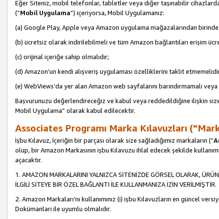
Eğer Siteniz, mobil telefonlar, tabletler veya diğer taşınabilir cihazlar
(“
Mobil Uygulama
”) içeriyorsa, Mobil Uygulamanız:
(a) Google Play, Apple veya Amazon uygulama mağazalarından birinde 
(b) ücretsiz olarak indirilebilmeli ve tüm Amazon bağlantıları erişim ücre
(c) orijinal içeriğe sahip olmalıdır;
(d) Amazon’un kendi alışveriş uygulaması özelliklerini taklit etmemelidi
(e) WebViews’da yer alan Amazon web sayfalarını barındırmamalı veya
Başvurunuzu değerlendireceğiz ve kabul veya reddedildiğine ilişkin si
Mobil Uygulama” olarak kabul edilecektir.
Associates Programı Marka Kılavuzları ("Mark
İşbu Kılavuz, İçeriğin bir parçası olarak size sağladığımız markaların (“
A
olup, bir Amazon Markasının işbu Kılavuzu ihlal edecek şekilde kullanım
açacaktır.
1. AMAZON MARKALARINI YALNIZCA SİTENİZDE GÖRSEL OLARAK, ÜRÜN
İLGİLİ SİTEYE BİR ÖZEL BAĞLANTI İLE KULLANMANIZA İZİN VERİLMİŞTİR.
2. Amazon Markaları’nı kullanımınız (i) işbu Kılavuzların en güncel versiy
Dokümanları ile uyumlu olmalıdır.