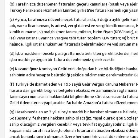
(b) Tarafınızca düzenlenen faturalar, geçerli kanunlara (basılı veya ele
Turkey Perakende Hizmetleri Limited Şirketi’ne fatura kesmek için yasal
(c) Ayrıca, tarafınızca düzenlenecek faturalarda, i) doğru aylık gelir kodu
adı, varsa ticari unvanı, iş adresi, vergi dairesi ve vergi kimlik numarası,
kimlik numarası; v) mal/hizmet tanımı, miktarı, birim fiyatı (KDV hariç)
ise) veya istisna uyarınca vergiye tabi tutar, toplam KDV tutarı; vi) brüt 
halinde, ilgili istisna hükümleri faturada belirtilmelidir ve viii) satılan 
(d) İşbu maddenin önceki paragraflarında belirtilen gerekliliklerden he
işbu maddeye uygun bir fatura düzenlemeniz gerekecektir.
(e) Kazandığınız Komisyon Gelirlerini doğrudan bize bildirdiğiniz banka
sahibinin adını hesapta belirtildiği şekilde bildirmeniz gerekmektedir. 
(f) Türkiye’de ikamet eden ve 193 sayılı Gelir Vergisi Kanunu Mükerrer 
hususa dair gerekli bilgi ve belgeleri eksiksiz ve zamanında sağlamanız
tanımlayıcı numaranız hakkındaki bilgilendirme süreci sonrasında fatur
Geliri ödemelerinizyapılacaktır. Bu halde Amazon’a fatura düzenlemem
(g) Hesabınızda en az 3 yıl süreyle maddi bir hareket olmaması halinde
Sözleşme’yi feshetme hakkına sahip olacağız. Yasal olarak işbu Sözl
sahip olacağımız vergileri kesebilir veya tevkifat uygulayabiliriz. İlgil
kapsamında tarafınıza borçlu olunan tutarlara istinaden eksiksiz ödeme
ancak bununla sınırlı olmamak üzere herhangi bir yasal düzenleme kap