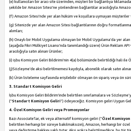
(e) kullanıcıları bir aracı site üzerinden, müşteri bir bağlantıya tıkla
şekilde bir Amazon Sitesi’ne yönlendiren bağlantılar aracılığıyla Amazon
(f) Amazon Sitesi’nde yer alan hüküm ve koşullara uymayan müşteriler t
(g) Sitenizde yer alan Amazon Sitesi bağlantılarının doğru formatlanm
alımları;
(h) Onaylı bir Mobil Uygulama olmayan bir Mobil Uygulama’da yer alan b
(aşağıda Fikri Mülkiyet Lisansı’nda tanımlandığı üzere) Ürün Reklam API
aracılığıyla satın alınan Ürünler;
(i) işbu Komisyon Geliri Bildirimi’nin 4(a) bölümünde belirtildiği hali ile Ö
(j)Sözleşme’de aksi belirtilmemesi kaydıyla, abonelik olarak satın alına
(k) Ürün listeleme sayfasında erişilebilir olmayan ön sipariş veya ön sü
3. Standart Komisyon Geliri
İşbu Komisyon Geliri Bildirim’inde belirtilen sınırlamalara ve Sözleşme
(“
Standart Komisyon Geliri
”) ödeyeceğiz. Komisyon geliri Uygun Ge
4. Özel Komisyon Geliri veya Promosyonlar
Bazı Associate’lar, ek veya alternatif komisyon geliri (“
Özel Komisyon 
belirtilen herhangi bir süreye bakılmaksızın), Amazon, herhangi bir 
veya değiştirme hakkını saklı tutar. Aksi açıkça belirtilmedikçe, bu tür