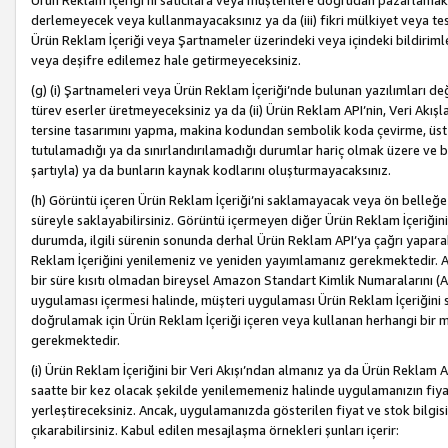
Ürün Reklam İçeriği’ni satıcılara veya müşterilere doğrudan pazarlamak, 
derlemeyecek veya kullanmayacaksınız ya da (iii) fikri mülkiyet veya tesci
Ürün Reklam İçeriği veya Şartnameler üzerindeki veya içindeki bildiri
veya deşifre edilemez hale getirmeyeceksiniz.
(g) (i) Şartnameleri veya Ürün Reklam İçeriği’nde bulunan yazılımları d
türev eserler üretmeyeceksiniz ya da (ii) Ürün Reklam API’nin, Veri Akışla
tersine tasarımını yapma, makina kodundan sembolik koda çevirme, üst
tutulamadığı ya da sınırlandırılamadığı durumlar hariç olmak üzere ve b
şartıyla) ya da bunların kaynak kodlarını oluşturmayacaksınız.
(h) Görüntü içeren Ürün Reklam İçeriği’ni saklamayacak veya ön belleğe 
süreyle saklayabilirsiniz. Görüntü içermeyen diğer Ürün Reklam İçeriğin
durumda, ilgili sürenin sonunda derhal Ürün Reklam API’ya çağrı yaparak
Reklam İçeriğini yenilemeniz ve yeniden yayımlamanız gerekmektedir. Ak
bir süre kısıtı olmadan bireysel Amazon Standart Kimlik Numaralarını (AS
uygulaması içermesi halinde, müşteri uygulaması Ürün Reklam İçeriğin
doğrulamak için Ürün Reklam İçeriği içeren veya kullanan herhangi bir m
gerekmektedir.
(i) Ürün Reklam İçeriğini bir Veri Akışı’ndan almanız ya da Ürün Reklam
saatte bir kez olacak şekilde yenilememeniz halinde uygulamanızın fiya
yerleştireceksiniz. Ancak, uygulamanızda gösterilen fiyat ve stok bilgis
çıkarabilirsiniz. Kabul edilen mesajlaşma örnekleri şunları içerir: