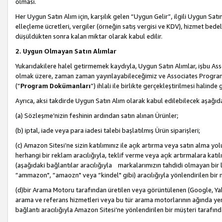
olması.
Her Uygun Satın Alım için, karşılık gelen “Uygun Gelir”, ilgili Uygun Satın
elleçleme ücretleri, vergiler (örneğin satış vergisi ve KDV), hizmet bedell
düşüldükten sonra kalan miktar olarak kabul edilir.
2. Uygun Olmayan Satın Alımlar
Yukarıdakilere halel getirmemek kaydıyla, Uygun Satın Alımlar, işbu Ass
olmak üzere, zaman zaman yayınlayabileceğimiz ve Associates Programı’
(“
Program Dokümanları
”) ihlali ile birlikte gerçekleştirilmesi halinde
Ayrıca, aksi takdirde Uygun Satın Alım olarak kabul edilebilecek aşağıda
(a) Sözleşme’nizin feshinin ardından satın alınan Ürünler;
(b) iptal, iade veya para iadesi talebi başlatılmış Ürün siparişleri;
(c) Amazon Sitesi’ne sizin katılımınız ile açık artırma veya satın alma yol
herhangi bir reklam aracılığıyla, teklif verme veya açık artırmalara ka
(aşağıdaki bağlantılar aracılığıyla markalarımızın tahdidi olmayan bir lis
“ammazon", “amaozn" veya “kindel" gibi) aracılığıyla yönlendirilen bir 
(d)bir Arama Motoru tarafından üretilen veya görüntülenen (Google, Ya
arama ve referans hizmetleri veya bu tür arama motorlarının ağında yer 
bağlantı aracılığıyla Amazon Sitesi’ne yönlendirilen bir müşteri tarafınd