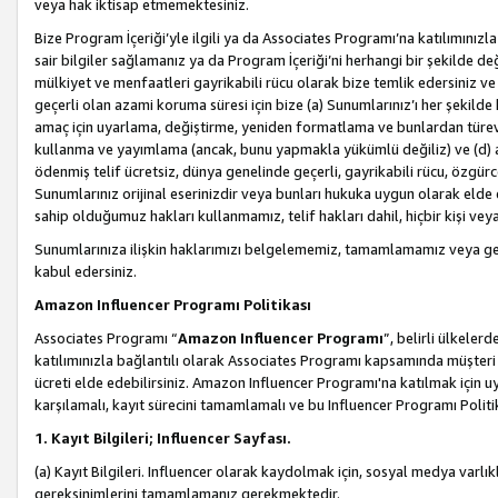
veya hak iktisap etmemektesiniz.
Bize Program İçeriği’yle ilgili ya da Associates Programı’na katılımınızla 
sair bilgiler sağlamanız ya da Program İçeriği’ni herhangi bir şekilde değ
mülkiyet ve menfaatleri gayrikabili rücu olarak bize temlik edersiniz v
geçerli olan azami koruma süresi için bize (a) Sunumlarınız’ı her şekild
amaç için uyarlama, değiştirme, yeniden formatlama ve bunlardan türev e
kullanma ve yayımlama (ancak, bunu yapmakla yükümlü değiliz) ve (d) aşağ
ödenmiş telif ücretsiz, dünya genelinde geçerli, gayrikabili rücu, özgürce 
Sunumlarınız orijinal eserinizdir veya bunları hukuka uygun olarak elde et
sahip olduğumuz hakları kullanmamız, telif hakları dahil, hiçbir kişi vey
Sunumlarınıza ilişkin haklarımızı belgelememiz, tamamlamamız veya geç
kabul edersiniz.
Amazon Influencer Programı Politikası
Associates Programı “
Amazon Influencer Programı
”, belirli ülkele
katılımınızla bağlantılı olarak Associates Programı kapsamında müşteri 
ücreti elde edebilirsiniz. Amazon Influencer Programı'na katılmak için u
karşılamalı, kayıt sürecini tamamlamalı ve bu Influencer Programı Politi
1. Kayıt Bilgileri; Influencer Sayfası.
(a) Kayıt Bilgileri. Influencer olarak kaydolmak için, sosyal medya varlık
gereksinimlerini tamamlamanız gerekmektedir.