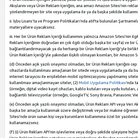
Akışlarını veya Ürün Reklam İçeriğini, ana amacı Amazon Sitesi’nin rek
yönlendirmeyen bir site veya uygulama ile ya da başka şekilde kullanm
ii. İşbu Lisans’ta ve Program Politikaları’nda atıfta bulunulan Şartnamel
materyallere uyacaksınız.
iii. Her bir Ürün Reklam İçeriği kullanımını yalnızca Amazon Sitesi’nin ilg
Reklam İçeriğinin doğrudan en çok ilgili olduğu başka bir sayfa) ve bir Ü
bağlantılandırmayacak ya da herhangi bir Ürün Reklam İçeriği’yle birli
Ürün Reklam İçeriği’yle yakından ilişkili olmayan kısımları, bir Amazon Sit
(d) Önceden açık yazılı onayımız olmadan, bir Ürün Reklam İçeriğini cep 
cihazlarda kullanılması amaçlanan bir sitede veya uygulamada ya da bunl
internet tarayıcısı ile erişilebilen mobil optimizasyonu yapılmamış sitel
kullanılması amaçlanmayan siteler, (2)
Mobil Uygulama Politikası
’nda t
(örneğin, dijital video kayıt cihazları, kablo kutuları veya uydu kutuları,
bağlantılı televizyonlar (örneğin, GoogleTV, Sony Bravia, Panasonic Vier
(e) Önceden açık yazılı onayımız olmadan, Ürün Reklam API veya Veri Ak
başka bir amaçla kullanmak üzere değiştirmek veya bir makine öğrenim
Sitesi’nde ürün sunan kişi veya kurumların kullanımına özel bir yazılım
kullanamazsınız.
(f) (i) Ürün Reklam API’nin işlevlerine veya doğru şekilde işleyişine h