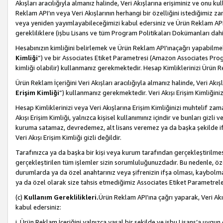
Akışları aracılığıyla almanız halinde, Veri Akışlarına erişiminiz ve onu k
Reklam API’ın veya Veri Akışlarının herhangi bir özelliğini istediğimiz
veya yeniden yayımlayabileceğimizi kabul edersiniz ve Ürün Reklam API’a v
gerekliliklere (işbu Lisans ve tüm Program Politikaları Dokümanları da
Hesabınızın kimliğini belirlemek ve Ürün Reklam API’ınaçağrı yapabilmek i
Kimliği
”) ve bir Associates Etiket Parametresi (Amazon Associates Prog
kimliği olabilir) kullanmanız gerekmektedir. Hesap Kimliklerinizi Ürün R
Ürün Reklam İçeriğini Veri Akışları aracılığıyla almanız halinde, Veri Akış
Erişim Kimliği
”) kullanmanız gerekmektedir. Veri Akışı Erişim Kimliğiniz
Hesap Kimliklerinizi veya Veri Akışlarına Erişim Kimliğinizi muhtelif zama
Akışı Erişim Kimliği, yalnızca kişisel kullanımınız içindir ve bunları giz
kuruma satamaz, devredemez, alt lisans veremez ya da başka şekilde ifşa
Veri Akışı Erişim Kimliği gizli değildir.
Tarafınızca ya da başka bir kişi veya kurum tarafından gerçekleştirilmes
gerçekleştirilen tüm işlemler sizin sorumluluğunuzdadır. Bu nedenle, öze
durumlarda ya da özel anahtarınız veya şifrenizin ifşa olması, kaybolmas
ya da özel olarak size tahsis etmediğimiz Associates Etiket Parametreleri
(c)
Kullanım Gereklilikleri.
Ürün Reklam API’ına çağrı yaparak, Veri Akı
kabul edersiniz:
i. Ürün Reklam İçeriğini yalnızca yasal bir şekilde ve işbu Lisans’a uygun