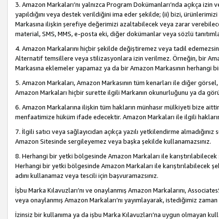
3. Amazon Markaları’nı yalnızca Program Dokümanları’nda açıkça izin ver
yapıldığını veya destek verildiğini ima eder şekilde; (ii) bizi, ürünlerim
Markasına ilişkin şerefiye değerimizi azaltabilecek veya zarar verebilec
material, SMS, MMS, e-posta eki, diğer dokümanlar veya sözlü tanıtıml
4. Amazon Markalarını hiçbir şekilde değiştiremez veya tadil edemezsin
Alternatif temsillere veya stilizasyonlara izin verilmez. Örneğin, bir A
Markasına eklemeler yapamaz ya da bir Amazon Markasının herhangi bir
5. Amazon Markaları, Amazon Markasının tüm kenarları ile diğer görsel, 
Amazon Markaları hiçbir surette ilgili Markanın okunurluğunu ya da görü
6. Amazon Markalarına ilişkin tüm hakların münhasır mülkiyeti bize aitt
menfaatimize hüküm ifade edecektir. Amazon Markaları ile ilgili hakları
7. İlgili satıcı veya sağlayıcıdan açıkça yazılı yetkilendirme almadığınız s
Amazon Sitesinde sergileyemez veya başka şekilde kullanamazsınız.
8. Herhangi bir yetki bölgesinde Amazon Markaları ile karıştırılabilecek
Herhangi bir yetki bölgesinde Amazon Markaları ile karıştırılabilecek şek
adını kullanamaz veya tescili için başvuramazsınız.
İşbu Marka Kılavuzları’nı ve onaylanmış Amazon Markalarını, AssociatesSi
veya onaylanmış Amazon Markaları’nı yayımlayarak, istediğimiz zaman v
İzinsiz bir kullanıma ya da işbu Marka Kılavuzları’na uygun olmayan kul