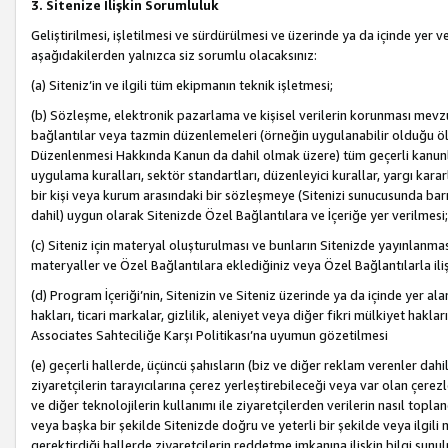
3. Sitenize İlişkin Sorumluluk
Geliştirilmesi, işletilmesi ve sürdürülmesi ve üzerinde ya da içinde yer ve
aşağıdakilerden yalnızca siz sorumlu olacaksınız:
(a) Siteniz’in ve ilgili tüm ekipmanın teknik işletmesi;
(b) Sözleşme, elektronik pazarlama ve kişisel verilerin korunması mevzua
bağlantılar veya tazmin düzenlemeleri (örneğin uygulanabilir olduğu ölç
Düzenlenmesi Hakkında Kanun da dahil olmak üzere) tüm geçerli kanunlar, y
uygulama kuralları, sektör standartları, düzenleyici kurallar, yargı kararl
bir kişi veya kurum arasındaki bir sözleşmeye (Sitenizi sunucusunda barı
dahil) uygun olarak Sitenizde Özel Bağlantılara ve İçeriğe yer verilmesi;
(c) Siteniz için materyal oluşturulması ve bunların Sitenizde yayınlanmas
materyaller ve Özel Bağlantılara eklediğiniz veya Özel Bağlantılarla ili
(d) Program İçeriği’nin, Sitenizin ve Siteniz üzerinde ya da içinde yer al
hakları, ticari markalar, gizlilik, aleniyet veya diğer fikri mülkiyet hak
Associates Sahteciliğe Karşı Politikası’na uyumun gözetilmesi
(e) geçerli hallerde, üçüncü şahısların (biz ve diğer reklam verenler dah
ziyaretçilerin tarayıcılarına çerez yerleştirebileceği veya var olan çerezler
ve diğer teknolojilerin kullanımı ile ziyaretçilerden verilerin nasıl toplandı
veya başka bir şekilde Sitenizde doğru ve yeterli bir şekilde veya ilgili 
gerektirdiği hallerde ziyaretçilerin reddetme imkanına ilişkin bilgi sunul