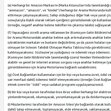
(e) Herhangi bir Amazon Markası’nı (Marka Kılavuzları’nda tanımlandığı ü
“ammazon”, “amaozn”, ve “kindel”) herhangi bir Arama Motorunda kulla
ettirmeye çalışmayacaksınız; Sahip olduğumuz diğer hak veya yasal çöz
sonuçlarıyla ilişkili olarak reklam içeriğinizi görüntülemek için kullanıl
(örneğin, negatif anahtar kelime teklifleri ile çıkarma talebi) sağlayaca
(f) Yapacağınız ücretli arama reklamının bir (Komisyon Geliri Bildirimi’
bir Arama Motorundaki anahtar kelime açık artırmalarında anahtar kelim
iştiraklerinin markaları ve bunların değiştirilmiş ya da yazım hataları iç
olmayan bir listesini Tahdidi Olmayan Marka Tablosu’nda görebilirsiniz)
katılmayacaksınız. Sözleşme’ye uyduğunuz ve ödemeli veya ödemesiz ara
(Komisyon Geliri Bildirimi’nde tanımlandığı üzere) Yeniden Yönlendirme 
alabilir ve genel bir internet araması sorgusu veya anahtar kelimeye (y
görüntülenmesi için Arama Motorlarına bağlantı sunabilirsiniz.
(g) Özel Bağlantıları kullanmaları için bir kişi veya kuruma ücret, ödül 
sair menfaat dahil) ödemesi teklif etmeyeceksiniz (örneğin Özel Bağlantıl
etmek üzere bir “ödül” veya sadakat programı uygulayamazsınız).
(h) Bir kişi veya kurum tarafından bize ibraz edilen herhangi bir elekt
yönlendirmeyecek, okumayacak, yorumlamayacak ya da doldurmayacak
(i) Müşterilerimiz tarafından bir Amazon Sitesi’yle bağlantılı olarak kulla
dahil) talep etmeyecek, toplamayacak, elde etmeyecek, saklamayacak,