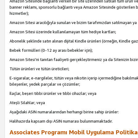
Amazon Sitesinde bağlantı verilen bir site üzerinden satılan tüm ürün ve
banner reklamı, sponsorlu bağlantı veya Amazon Sitesinde gösterilen başk
hizmetler);
Amazon Sitesi aracılığıyla sunulan ve bizim tarafımızdan satılmayan ya
Amazon Sitesi üzerinde kullanılamayan tüm hediye kartları;
Abonelik şeklinde satın alınan dijital Kindle ürünleri (örneğin, Kindle gaz
Bebek formülleri (0-12 ay arası bebekler için);
Amazon Sitesi’ni tanıtan faaliyeti gerçekleştirmeniz ya da Sitenizin bizi
Tütün ürünleri ve tütün üreticileri;
E-sigaralar, e-nargileler, tütün veya nikotin içerip içermediğine bakılmaks
bileşenler, yedek parçalar ve çözümler;
İlaçlar, beşeri tıbbi ürünler ve tıbbi cihazlar; veya
Ateşli Silahlar; veya
Aşağıdaki ASIN numaralarından herhangi birine sahip ürünler:
Halihazırda kapsam dışı ASIN numarası bulunmamaktadır.
Associates Programı Mobil Uygulama Politika