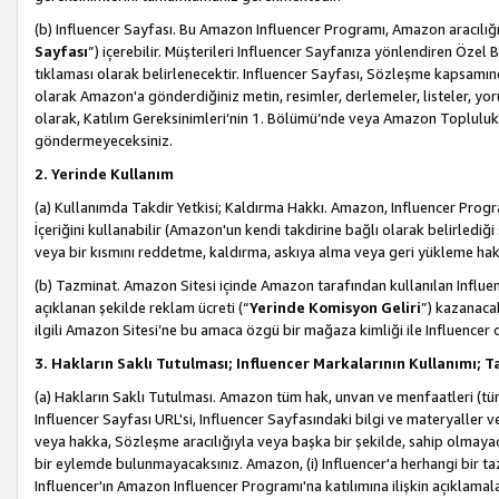
(b) Influencer Sayfası. Bu Amazon Influencer Programı, Amazon aracılığı
Sayfası
”) içerebilir. Müşterileri Influencer Sayfanıza yönlendiren Özel B
tıklaması olarak belirlenecektir. Influencer Sayfası, Sözleşme kapsamınd
olarak Amazon'a gönderdiğiniz metin, resimler, derlemeler, listeler, yorum
olarak, Katılım Gereksinimleri’nin 1. Bölümü’nde veya Amazon Topluluk Ku
göndermeyeceksiniz.
2. Yerinde Kullanım
(a) Kullanımda Takdir Yetkisi; Kaldırma Hakkı. Amazon, Influencer Progra
İçeriğini kullanabilir (Amazon'un kendi takdirine bağlı olarak belirledi
veya bir kısmını reddetme, kaldırma, askıya alma veya geri yükleme hakkı
(b) Tazminat. Amazon Sitesi içinde Amazon tarafından kullanılan Influencer
açıklanan şekilde reklam ücreti (“
Yerinde Komisyon Geliri
”) kazanaca
ilgili Amazon Sitesi’ne bu amaca özgü bir mağaza kimliği ile Influencer 
3. Hakların Saklı Tutulması; Influencer Markalarının Kullanımı;
(a) Hakların Saklı Tutulması. Amazon tüm hak, unvan ve menfaatleri (tüm 
Influencer Sayfası URL'si, Influencer Sayfasındaki bilgi ve materyaller
veya hakka, Sözleşme aracılığıyla veya başka bir şekilde, sahip olmayac
bir eylemde bulunmayacaksınız. Amazon, (i) Influencer'a herhangi bir t
Influencer'ın Amazon Influencer Programı'na katılımına ilişkin açıklamal