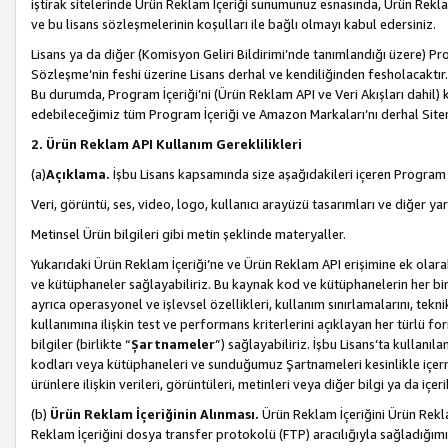
iştirak sitelerinde Ürün Reklam İçeriği sunumunuz esnasında, Ürün Reklam 
ve bu lisans sözleşmelerinin koşulları ile bağlı olmayı kabul edersiniz.
Lisans ya da diğer (Komisyon Geliri Bildirimi’nde tanımlandığı üzer
Sözleşme’nin feshi üzerine Lisans derhal ve kendiliğinden fesholacaktır.
Bu durumda, Program İçeriği’ni (Ürün Reklam API ve Veri Akışları dahil
edebileceğimiz tüm Program İçeriği ve Amazon Markaları’nı derhal Siteni
2. Ürün Reklam API Kullanım Gereklilikleri
(a)
Açıklama.
İşbu Lisans kapsamında size aşağıdakileri içeren Program İ
Veri, görüntü, ses, video, logo, kullanıcı arayüzü tasarımları ve diğer ya
Metinsel Ürün bilgileri gibi metin şeklinde materyaller.
Yukarıdaki Ürün Reklam İçeriği’ne ve Ürün Reklam API erişimine ek olar
ve kütüphaneler sağlayabiliriz. Bu kaynak kod ve kütüphanelerin her biri s
ayrıca operasyonel ve işlevsel özellikleri, kullanım sınırlamalarını, tekn
kullanımına ilişkin test ve performans kriterlerini açıklayan her türlü fo
bilgiler (birlikte “
Şartnameler
”) sağlayabiliriz. İşbu Lisans’ta kullan
kodları veya kütüphaneleri ve sunduğumuz Şartnameleri kesinlikle içerme
ürünlere ilişkin verileri, görüntüleri, metinleri veya diğer bilgi ya da içer
(b)
Ürün Reklam İçeriğinin Alınması.
Ürün Reklam İçeriğini Ürün Rekla
Reklam İçeriğini dosya transfer protokolü (FTP) aracılığıyla sağladığımız 