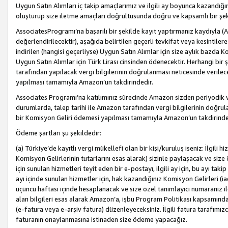
Uygun Satın Alımları iç takip amaçlarımız ve ilgili ay boyunca kazandığ
oluşturup size iletme amaçları doğrultusunda doğru ve kapsamlı bir şek
AssociatesProgramı’na başarılı bir şekilde kayıt yaptırmanız kaydıyla (
değerlendirilecektir), aşağıda belirtilen geçerli tevkifat veya kesintilere
indirilen (hangisi geçerliyse) Uygun Satın Alımlar için size aylık bazda 
Uygun Satın Alımlar için Türk Lirası cinsinden ödenecektir. Herhangi b
tarafından yapılacak vergi bilgilerinin doğrulanması neticesinde verile
yapılması tamamıyla Amazon’un takdirindedir.
Associates Programı’na katılımınız sürecinde Amazon sizden periyodik verg
durumlarda, talep tarihi ile Amazon tarafından vergi bilgilerinin doğru
bir Komisyon Geliri ödemesi yapılması tamamıyla Amazon’un takdirinde
Ödeme şartları şu şekildedir:
(a) Türkiye’de kayıtlı vergi mükellefi olan bir kişi/kuruluş iseniz: İlgili
Komisyon Gelirlerinin tutarlarını esas alarak) sizinle paylaşacak ve siz
için sunulan hizmetleri teyit eden bir e-postayı, ilgili ay için, bu ayı 
ayı içinde sunulan hizmetler için, hak kazandığınız Komisyon Gelirleri (i
üçüncü haftası içinde hesaplanacak ve size özel tanımlayıcı numaranız ile
alan bilgileri esas alarak Amazon’a, işbu Program Politikası kapsamında a
(e-fatura veya e-arşiv fatura) düzenleyeceksiniz. İlgili fatura tarafımı
faturanın onaylanmasına istinaden size ödeme yapacağız.