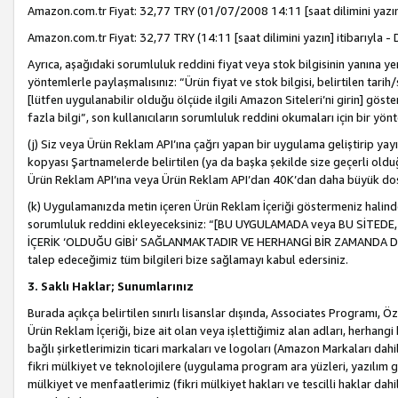
Amazon.com.tr Fiyat: 32,77 TRY (01/07/2008 14:11 [saat dilimini yazın] 
Amazon.com.tr Fiyat: 32,77 TRY (14:11 [saat dilimini yazın] itibarıyla - 
Ayrıca, aşağıdaki sorumluluk reddini fiyat veya stok bilgisinin yanına yer
yöntemlerle paylaşmalısınız: “Ürün fiyat ve stok bilgisi, belirtilen tarih
[lütfen uygulanabilir olduğu ölçüde ilgili Amazon Siteleri’ni girin] göste
fazla bilgi”, son kullanıcıların sorumluluk reddini okumaları için bir yön
(j) Siz veya Ürün Reklam API’ına çağrı yapan bir uygulama geliştirip ya
kopyası Şartnamelerde belirtilen (ya da başka şekilde size geçerli olduğ
Ürün Reklam API’ına veya Ürün Reklam API’dan 40K’dan daha büyük do
(k) Uygulamanızda metin içeren Ürün Reklam İçeriği göstermeniz halinde
sorumluluk reddini ekleyeceksiniz: “[BU UYGULAMADA veya BU SİTEDE,
İÇERİK ‘OLDUĞU GİBİ’ SAĞLANMAKTADIR VE HERHANGİ BİR ZAMANDA DEĞİŞ
talep edeceğimiz tüm bilgileri bize sağlamayı kabul edersiniz.
3. Saklı Haklar; Sunumlarınız
Burada açıkça belirtilen sınırlı lisanslar dışında, Associates Programı, Ö
Ürün Reklam İçeriği, bize ait olan veya işlettiğimiz alan adları, herhangi
bağlı şirketlerimizin ticari markaları ve logoları (Amazon Markaları dah
fikri mülkiyet ve teknolojilere (uygulama program ara yüzleri, yazılım gel
mülkiyet ve menfaatlerimiz (fikri mülkiyet hakları ve tescilli haklar dahil)