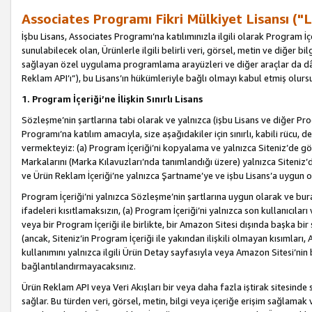
Associates Programı Fikri Mülkiyet Lisansı ("L
İşbu Lisans, Associates Programı’na katılımınızla ilgili olarak Program İ
sunulabilecek olan, Ürünlerle ilgili belirli veri, görsel, metin ve diğer bilg
sağlayan özel uygulama programlama arayüzleri ve diğer araçlar da dâh
Reklam API’ı”), bu Lisans’ın hükümleriyle bağlı olmayı kabul etmiş olurs
1. Program İçeriği’ne İlişkin Sınırlı Lisans
Sözleşme’nin şartlarına tabi olarak ve yalnızca (işbu Lisans ve diğer Pr
Programı’na katılım amacıyla, size aşağıdakiler için sınırlı, kabili rücu, 
vermekteyiz: (a) Program İçeriği’ni kopyalama ve yalnızca Siteniz’de gö
Markalarını (Marka Kılavuzları’nda tanımlandığı üzere) yalnızca Siteniz’
ve Ürün Reklam İçeriği’ne yalnızca Şartname’ye ve işbu Lisans’a uygun 
Program İçeriği’ni yalnızca Sözleşme’nin şartlarına uygun olarak ve bura
ifadeleri kısıtlamaksızın, (a) Program İçeriği’ni yalnızca son kullanıcılar
veya bir Program İçeriği ile birlikte, bir Amazon Sitesi dışında başka bi
(ancak, Siteniz’in Program İçeriği ile yakından ilişkili olmayan kısımları,
kullanımını yalnızca ilgili Ürün Detay sayfasıyla veya Amazon Sitesi’nin 
bağlantılandırmayacaksınız.
Ürün Reklam API veya Veri Akışları bir veya daha fazla iştirak sitesinde s
sağlar. Bu türden veri, görsel, metin, bilgi veya içeriğe erişim sağlama