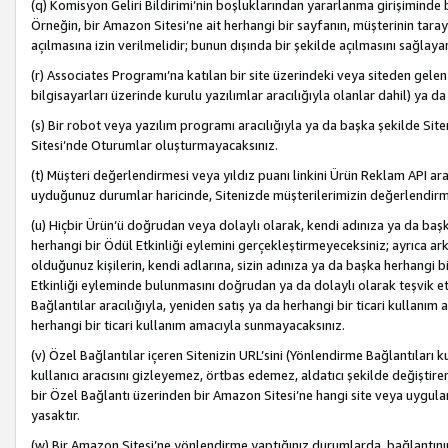
(q) Komisyon Geliri Bildirimi’nin boşluklarından yararlanma girişiminde
Örneğin, bir Amazon Sitesi’ne ait herhangi bir sayfanın, müşterinin tara
açılmasına izin verilmelidir; bunun dışında bir şekilde açılmasını sağlay
(r) Associates Programı’na katılan bir site üzerindeki veya siteden gele
bilgisayarları üzerinde kurulu yazılımlar aracılığıyla olanlar dahil) ya 
(s) Bir robot veya yazılım programı aracılığıyla ya da başka şekilde 
Sitesi’nde Oturumlar oluşturmayacaksınız.
(t) Müşteri değerlendirmesi veya yıldız puanı linkini Ürün Reklam API aracı
uyduğunuz durumlar haricinde, Sitenizde müşterilerimizin değerlendirme
(u) Hiçbir Ürün’ü doğrudan veya dolaylı olarak, kendi adınıza ya da başk
herhangi bir Ödül Etkinliği eylemini gerçekleştirmeyeceksiniz; ayrıca arkada
olduğunuz kişilerin, kendi adlarına, sizin adınıza ya da başka herhangi b
Etkinliği eyleminde bulunmasını doğrudan ya da dolaylı olarak teşvik 
Bağlantılar aracılığıyla, yeniden satış ya da herhangi bir ticari kullanı
herhangi bir ticari kullanım amacıyla sunmayacaksınız.
(v) Özel Bağlantılar içeren Sitenizin URL’sini (Yönlendirme Bağlantıları 
kullanıcı aracısını gizleyemez, örtbas edemez, aldatıcı şekilde değişti
bir Özel Bağlantı üzerinden bir Amazon Sitesi’ne hangi site veya uygula
yasaktır.
(w) Bir Amazon Sitesi’ne yönlendirme yaptığınız durumlarda, bağlantının