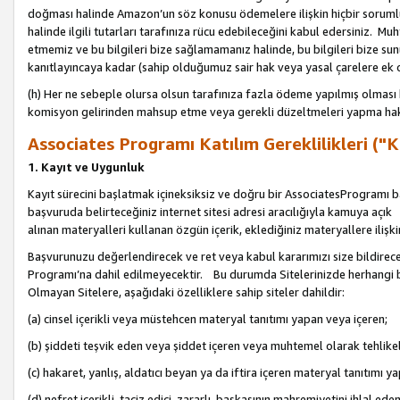
doğması halinde Amazon’un söz konusu ödemelere ilişkin hiçbir soru
halinde ilgili tutarları tarafınıza rücu edebileceğini kabul edersiniz. Muh
etmemiz ve bu bilgileri bize sağlamamanız halinde, bu bilgileri bize su
kanıtlayıncaya kadar (sahip olduğumuz sair hak veya yasal çarelere ek 
(h) Her ne sebeple olursa olsun tarafınıza fazla ödeme yapılmış olması 
komisyon gelirinden mahsup etme veya gerekli düzeltmeleri yapma hakkı
Associates Programı Katılım Gereklilikleri ("Ka
1. Kayıt ve Uygunluk
Kayıt sürecini başlatmak içineksiksiz ve doğru bir AssociatesProgramı ba
başvuruda belirteceğiniz internet sitesi adresi aracılığıyla kamuya aç
alınan materyalleri kullanan özgün içerik, eklediğiniz materyallere ilişk
Başvurunuzu değerlendirecek ve ret veya kabul kararımızı size bildirece
Programı’na dahil edilmeyecektir. Bu durumda Sitelerinizde herhangi b
Olmayan Sitelere, aşağıdaki özelliklere sahip siteler dahildir:
(a) cinsel içerikli veya müstehcen materyal tanıtımı yapan veya içeren;
(b) şiddeti teşvik eden veya şiddet içeren veya muhtemel olarak tehlikel
(c) hakaret, yanlış, aldatıcı beyan ya da iftira içeren materyal tanıtımı y
(d) nefret içerikli, taciz edici, zararlı, başkasının mahremiyetini ihlal eden