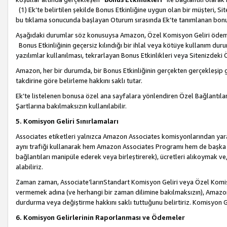
(1) Ek’te belirtilen şekilde Bonus Etkinliğine uygun olan bir müşteri, S
bu tıklama sonucunda başlayan Oturum sırasında Ek’te tanımlanan bon
Aşağıdaki durumlar söz konusuysa Amazon, Özel Komisyon Geliri öde
Bonus Etkinliğinin geçersiz kılındığı bir ihlal veya kötüye kullanım dur
yazılımlar kullanılması, tekrarlayan Bonus Etkinlikleri veya Sitenizdek
Amazon, her bir durumda, bir Bonus Etkinliğinin gerçekten gerçekleşip 
takdirine göre belirleme hakkını saklı tutar.
Ek’te listelenen bonusa özel ana sayfalara yönlendiren Özel Bağlantılar, 
Şartlarına bakılmaksızın kullanılabilir.
5. Komisyon Geliri Sınırlamaları
Associates etiketleri yalnızca Amazon Associates komisyonlarından yarar
aynı trafiği kullanarak hem Amazon Associates Programı hem de başka b
bağlantıları manipüle ederek veya birleştirerek), ücretleri alıkoymak 
alabiliriz.
Zaman zaman, Associate’larınStandart Komisyon Geliri veya Özel Komisy
vermemek adına (ve herhangi bir zaman dilimine bakılmaksızın), Amazon
durdurma veya değiştirme hakkını saklı tuttuğunu belirtiriz. Komisyon Gel
6. Komisyon Gelirlerinin Raporlanması ve Ödemeler