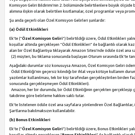
Komisyon Geliri Bildirimi’nin 2. bölümünde belirtilenlere büyük ölçüde 
alımına ilişkin olarak belirtilen kısıtlamalar, özel programlar veya pro
Şu anda geçerli olan Özel Komisyon Gelirleri şunlardır:
(a) Ödül Etkinlikleri
Ek’te (“
Özel Komisyon Geliri
”) belirtildiği üzere, Ödül Etkinlikleri ya
koşullar altında gerçekleşen “Ödül Etkinlikleri” ile bağlantılı olarak kaza
alan bir Özel Bağlantıya tıklayarak Amazon Sitesi’nde ödüle özel ana s
(2) müşteri, bu tıklama sonucunda başlayan Oturum sırasında Ek’te ta
Aşağıdaki durumlar söz konusuysa Amazon, Özel Komisyon Geliri öde
Ödül Etkinliği’nin geçersiz kılındığı bir ihlal veya kötüye kullanım dur
yazılımlar kullanılması, tek bir kişi tarafından gerçekleştirilen birden f
sonucunda gerçekleşmeyen Ödül Etkinlikleri).
Amazon, her bir durumda, bir Ödül Etkinliğinin gerçekten gerçekleşip 
takdirine göre belirleme hakkını saklı tutar.
Ek’te listelenen ödüle özel ana sayfalara yönlendiren Özel Bağlantılar, i
Şartlarına bakılmaksızın kullanılabilir.
(b) Bonus Etkinlikleri
Ek’te (“
Özel Komisyon Geliri
”) belirtildiği üzere, Bonus Etkinlikleri 
koşullar altında gerçekleşen “
Bonus Etkinlikleri
” ile bağlantılı olarak 