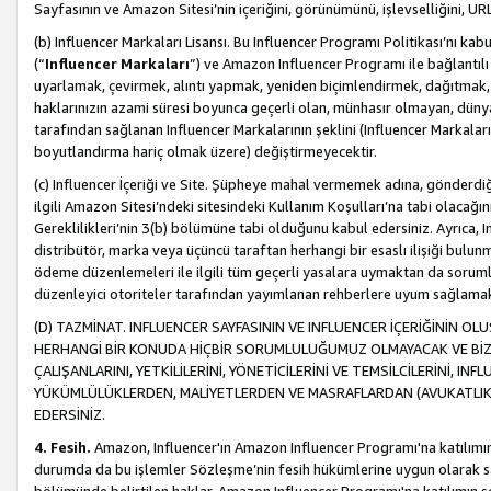
Sayfasının ve Amazon Sitesi’nin içeriğini, görünümünü, işlevselliğini, URL'
(b) Influencer Markaları Lisansı. Bu Influencer Programı Politikası’nı kab
(“
Influencer Markaları
”) ve Amazon Influencer Programı ile bağlantı
uyarlamak, çevirmek, alıntı yapmak, yeniden biçimlendirmek, dağıtmak, il
haklarınızın azami süresi boyunca geçerli olan, münhasır olmayan, dünya
tarafından sağlanan Influencer Markalarının şeklini (Influencer Markal
boyutlandırma hariç olmak üzere) değiştirmeyecektir.
(c) Influencer İçeriği ve Site. Şüpheye mahal vermemek adına, gönderdiğin
ilgili Amazon Sitesi’ndeki sitesindeki Kullanım Koşulları’na tabi olacağı
Gereklilikleri’nin 3(b) bölümüne tabi olduğunu kabul edersiniz. Ayrıca, Inf
distribütör, marka veya üçüncü taraftan herhangi bir esaslı ilişiği bul
ödeme düzenlemeleri ile ilgili tüm geçerli yasalara uymaktan da soruml
düzenleyici otoriteler tarafından yayımlanan rehberlere uyum sağlama
(D) TAZMİNAT. INFLUENCER SAYFASININ VE INFLUENCER İÇERİĞİNİN OL
HERHANGİ BİR KONUDA HİÇBİR SORUMLULUĞUMUZ OLMAYACAK VE BİZİ, B
ÇALIŞANLARINI, YETKİLİLERİNİ, YÖNETİCİLERİNİ VE TEMSİLCİLERİNİ, IN
YÜKÜMLÜLÜKLERDEN, MALİYETLERDEN VE MASRAFLARDAN (AVUKATLIK 
EDERSİNİZ.
4. Fesih.
Amazon, Influencer'ın Amazon Influencer Programı'na katılımını a
durumda da bu işlemler Sözleşme’nin fesih hükümlerine uygun olarak sağl