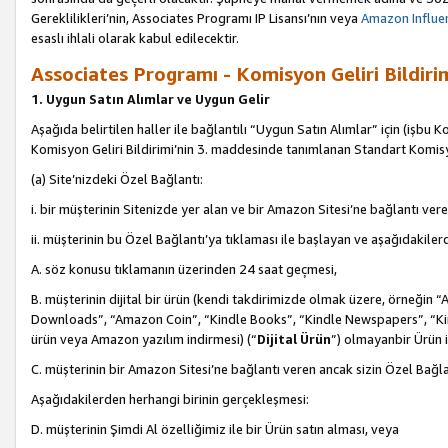
Gereklilikleri’nin, Associates Programı IP Lisansı’nın veya
Amazon Influen
esaslı ihlali olarak kabul edilecektir.
Associates Programı - Komisyon Geliri Bildiri
1. Uygun Satın Alımlar ve Uygun Gelir
Aşağıda belirtilen haller ile bağlantılı “Uygun Satın Alımlar” için (işbu K
Komisyon Geliri Bildirimi’nin 3. maddesinde tanımlanan Standart Komis
(a) Site’nizdeki Özel Bağlantı:
i. bir müşterinin Sitenizde yer alan ve bir Amazon Sitesi’ne bağlantı ver
ii. müşterinin bu Özel Bağlantı’ya tıklaması ile başlayan ve aşağıdakile
A. söz konusu tıklamanın üzerinden 24 saat geçmesi,
B. müşterinin dijital bir ürün (kendi takdirimizde olmak üzere, örneğ
Downloads”, “Amazon Coin”, “Kindle Books”, “Kindle Newspapers”, “Kind
ürün veya Amazon yazılım indirmesi) (“
Dijital Ürün
”) olmayanbir Ürün i
C. müşterinin bir Amazon Sitesi’ne bağlantı veren ancak sizin Özel Bağla
Aşağıdakilerden herhangi birinin gerçekleşmesi:
D. müşterinin Şimdi Al özelliğimiz ile bir Ürün satın alması, veya