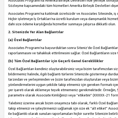
Associates Programı’na Amerika Birleşik Devletleri’nde yerleşik olmayan b
Sözleşme kapsamındaki tüm hizmetleri Amerika Birleşik Devletleri dışınd
Associates Programı'na katılmak ücretsizdir ve Associates Sitesinde, iş
Hiçbir işletmeye İş Ortakları’na ücretli kurulum veya danışmanlık hizme
dahi size ödeme karşılığında hizmetler sunmaya çalışırsa dikkatli olun.
2. Sitenizde Yer Alan Bağlantılar
(a) Özel Bağlantılar
Associates Programı’na başvurduktan sonra Siteniz’de Özel Bağlantılara y
raporlanmasını ve tahakkuk ettirilmesini sağlar. Özel Bağlantıların size
(b) Tüm Özel Bağlantılar için Geçerli Genel Gereklilikler
Özel Bağlantıları kendiniz oluşturabilirsiniz veya bizim tarafımızdan size
bildirmemiz halinde, ilgili bağlantı türlerini Sitenizde göstermeyi durdu
tarzından ve yerleşiminden ve (sizin tarafınızdan oluşturulan veya bizi
yönlendirmelerini uygun şekilde takip etmemiz için gereken formatı içer
yer işareti olarak eklemeye teşvik etmemeniz gerekmektedir. Örneğin, 
parametre olarak Associate Kimliğinizi veya “etiketini” (XXXXX-21 for
Talebiniz üzerine ancak bizim onayımıza tabi olarak, farklı Özel Bağlantı
takip etmenizi ve iyileştirmenizi sağlamak için size ek “alt etiket” Assoc
ile bağlantılı olarak sunulan raporlamaları hiçbir surette Sitenizin belirli 