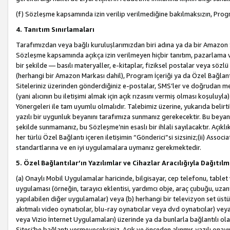
(f) Sözleşme kapsamında izin verilip verilmediğine bakılmaksızın, Progr
4. Tanıtım Sınırlamaları
Tarafımızdan veya bağlı kuruluşlarımızdan biri adına ya da bir Amazon 
Sözleşme kapsamında açıkça izin verilmeyen hiçbir tanıtım, pazarlama v
bir şekilde — basılı materyaller, e-kitaplar, fiziksel postalar veya söz
(herhangi bir Amazon Markası dahil), Program İçeriği ya da Özel Bağlant
Siteleriniz üzerinden gönderdiğiniz e-postalar, SMS’ler ve doğrudan mesaj
(yani alıcının bu iletişimi almak için açık rızasını vermiş olması koşul
Yönergeleri ile tam uyumlu olmalıdır. Talebimiz üzerine, yukarıda belir
yazılı bir uygunluk beyanını tarafımıza sunmanız gerekecektir. Bu beyanı
şekilde sunmamanız, bu Sözleşme’nin esaslı bir ihlali sayılacaktır. Açık
her türlü Özel Bağlantı içeren iletişimin “Gönderici”si sizsiniz;(ii) Asso
standartlarına ve en iyi uygulamalara uymanız gerekmektedir.
5. Özel Bağlantılar’ın Yazılımlar ve Cihazlar Aracılığıyla Dağıtılm
(a) Onaylı Mobil Uygulamalar haricinde, bilgisayar, cep telefonu, tablet 
uygulaması (örneğin, tarayıcı eklentisi, yardımcı obje, araç çubuğu, uzan
yapılabilen diğer uygulamalar) veya (b) herhangi bir televizyon set üstü k
akıtmalı video oynatıcılar, blu-ray oynatıcılar veya dvd oynatıcılar) ve
veya Vizio İnternet Uygulamaları) üzerinde ya da bunlarla bağlantılı o
Sitesi’be bağlantı vermeyeceksiniz. Açık ve önceden alınmış yazılı onay