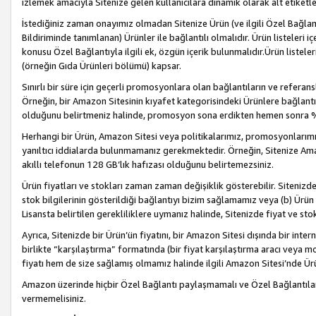
izlemek amacıyla Sitenize gelen kullanıcılara dinamik olarak alt etiketl
İstediğiniz zaman onayımız olmadan Sitenize Ürün (ve ilgili Özel Bağlantı
Bildiriminde tanımlanan) Ürünler ile bağlantılı olmalıdır. Ürün listeleri
konusu Özel Bağlantıyla ilgili ek, özgün içerik bulunmalıdır.Ürün listele
(örneğin Gıda Ürünleri bölümü) kapsar.
Sınırlı bir süre için geçerli promosyonlara olan bağlantıların ve refera
Örneğin, bir Amazon Sitesinin kıyafet kategorisindeki Ürünlere bağlant
olduğunu belirtmeniz halinde, promosyon sona erdikten hemen sonra %15
Herhangi bir Ürün, Amazon Sitesi veya politikalarımız, promosyonlarımız
yanıltıcı iddialarda bulunmamanız gerekmektedir. Örneğin, Sitenize Amazon
akıllı telefonun 128 GB’lık hafızası olduğunu belirtemezsiniz.
Ürün fiyatları ve stokları zaman zaman değişiklik gösterebilir. Sitenizde 
stok bilgilerinin gösterildiği bağlantıyı bizim sağlamamız veya (b) Ürün f
Lisansta belirtilen gerekliliklere uymanız halinde, Sitenizde fiyat ve stok 
Ayrıca, Sitenizde bir Ürün’ün fiyatını, bir Amazon Sitesi dışında bir inte
birlikte “karşılaştırma” formatında (bir fiyat karşılaştırma aracı veya 
fiyatı hem de size sağlamış olmamız halinde ilgili Amazon Sitesi’nde Ür
Amazon üzerinde hiçbir Özel Bağlantı paylaşmamalı ve Özel Bağlantılar
vermemelisiniz.