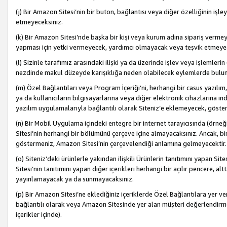
(j) Bir Amazon Sitesi’nin bir buton, bağlantısı veya diğer özelliğinin 
etmeyeceksiniz.
(k) Bir Amazon Sitesi’nde başka bir kişi veya kurum adına sipariş verm
yapması için yetki vermeyecek, yardımcı olmayacak veya teşvik etmeyec
(l) Sizinle tarafımız arasındaki ilişki ya da üzerinde işlev veya işlemler
nezdinde makul düzeyde karışıklığa neden olabilecek eylemlerde bulu
(m) Özel Bağlantıları veya Program İçeriği’ni, herhangi bir casus yazılım,
ya da kullanıcıların bilgisayarlarına veya diğer elektronik cihazlarına 
yazılım uygulamalarıyla bağlantılı olarak Siteniz’e eklemeyecek, göst
(n) Bir Mobil Uygulama içindeki entegre bir internet tarayıcısında (örn
Sitesi’nin herhangi bir bölümünü çerçeve içine almayacaksınız. Ancak, bi
göstermeniz, Amazon Sitesi’nin çerçevelendiği anlamına gelmeyecektir.
(o) Siteniz’deki ürünlerle yakından ilişkili Ürünlerin tanıtımını yapan Si
Sitesi’nin tanıtımını yapan diğer içerikleri herhangi bir açılır pencere, a
yayınlamayacak ya da sunmayacaksınız.
(p) Bir Amazon Sitesi’ne eklediğiniz içeriklerde Özel Bağlantılara yer v
bağlantılı olarak veya Amazon Sitesinde yer alan müşteri değerlendirmele
içerikler içinde).