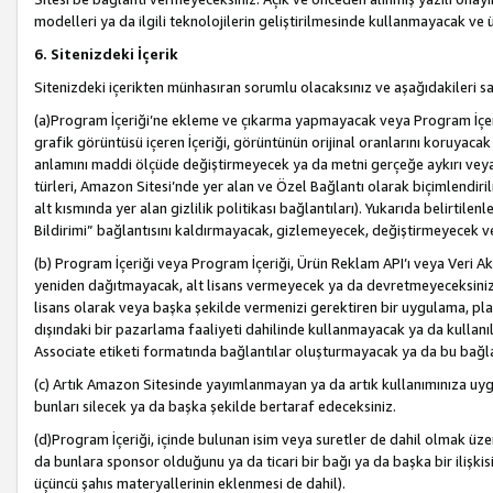
modelleri ya da ilgili teknolojilerin geliştirilmesinde kullanmayacak ve 
6. Sitenizdeki İçerik
Sitenizdeki içerikten münhasıran sorumlu olacaksınız ve aşağıdakileri s
(a)Program İçeriği’ne ekleme ve çıkarma yapmayacak veya Program İçeriği
grafik görüntüsü içeren İçeriği, görüntünün orijinal oranlarını koruyacak
anlamını maddi ölçüde değiştirmeyecek ya da metni gerçeğe aykırı veya y
türleri, Amazon Sitesi’nde yer alan ve Özel Bağlantı olarak biçimlendiril
alt kısmında yer alan gizlilik politikası bağlantıları). Yukarıda belirtilenl
Bildirimi” bağlantısını kaldırmayacak, gizlemeyecek, değiştirmeyecek
(b) Program İçeriği veya Program İçeriği, Ürün Reklam API’ı veya Veri 
yeniden dağıtmayacak, alt lisans vermeyecek ya da devretmeyeceksiniz. Ö
lisans olarak veya başka şekilde vermenizi gerektiren bir uygulama, plat
dışındaki bir pazarlama faaliyeti dahilinde kullanmayacak ya da kullanı
Associate etiketi formatında bağlantılar oluşturmayacak ya da bu bağla
(c) Artık Amazon Sitesinde yayımlanmayan ya da artık kullanımınıza uygu
bunları silecek ya da başka şekilde bertaraf edeceksiniz.
(d)Program İçeriği, içinde bulunan isim veya suretler de dahil olmak üzer
da bunlara sponsor olduğunu ya da ticari bir bağı ya da başka bir ilişki
üçüncü şahıs materyallerinin eklenmesi de dahil).