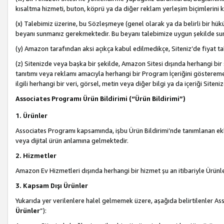
kısaltma hizmeti, buton, köprü ya da diğer reklam yerleşim biçimlerini 
(x) Talebimiz üzerine, bu Sözleşmeye (genel olarak ya da belirli bir hük
beyanı sunmanız gerekmektedir. Bu beyanı talebimize uygun şekilde sunma
(y) Amazon tarafından aksi açıkça kabul edilmedikçe, Siteniz’de fiyat tak
(z) Sitenizde veya başka bir şekilde, Amazon Sitesi dışında herhangi bi
tanıtımı veya reklamı amacıyla herhangi bir Program İçeriğini gösterem
ilgili herhangi bir veri, görsel, metin veya diğer bilgi ya da içeriği Si
Associates Programı Ürün Bildirimi (“Ürün Bildirimi”)
1. Ürünler
Associates Programı kapsamında, işbu Ürün Bildirimi’nde tanımlanan ekle
veya dijital ürün anlamına gelmektedir.
2. Hizmetler
Amazon Ev Hizmetleri dışında herhangi bir hizmet şu an itibariyle Ürünl
3. Kapsam Dışı Ürünler
Yukarıda yer verilenlere halel gelmemek üzere, aşağıda belirtilenler Ass
Ürünler
”):