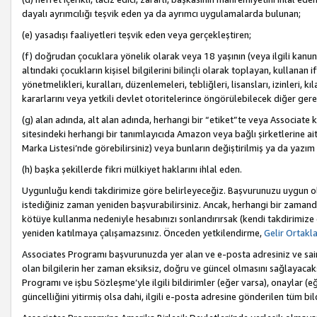
dayalı ayrımcılığı teşvik eden ya da ayrımcı uygulamalarda bulunan;
(e) yasadışı faaliyetleri teşvik eden veya gerçekleştiren;
(f) doğrudan çocuklara yönelik olarak veya 18 yaşının (veya ilgili kanun
altındaki çocukların kişisel bilgilerini bilinçli olarak toplayan, kullana
yönetmelikleri, kuralları, düzenlemeleri, tebliğleri, lisansları, izinleri, k
kararlarını veya yetkili devlet otoritelerince öngörülebilecek diğer gerekl
(g) alan adında, alt alan adında, herhangi bir “etiket”te veya Associate
sitesindeki herhangi bir tanımlayıcıda Amazon veya bağlı şirketlerine ai
Marka Listesi’nde görebilirsiniz) veya bunların değiştirilmiş ya da yazım
(h) başka şekillerde fikri mülkiyet haklarını ihlal eden.
Uygunluğu kendi takdirimize göre belirleyeceğiz. Başvurunuzu uygun o
istediğiniz zaman yeniden başvurabilirsiniz. Ancak, herhangi bir zaman
kötüye kullanma nedeniyle hesabınızı sonlandırırsak (kendi takdirimiz
yeniden katılmaya çalışamazsınız. Önceden yetkilendirme,
Gelir Ortakl
Associates Programı başvurunuzda yer alan ve e-posta adresiniz ve sair ileti
olan bilgilerin her zaman eksiksiz, doğru ve güncel olmasını sağlayacaks
Programı ve işbu Sözleşme’yle ilgili bildirimler (eğer varsa), onaylar (eğ
güncelliğini yitirmiş olsa dahi, ilgili e-posta adresine gönderilen tüm bil