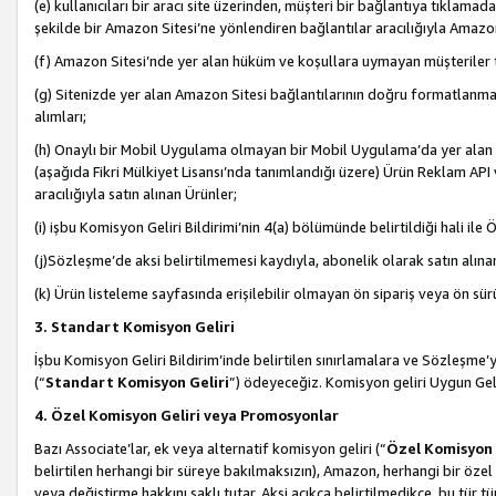
(e) kullanıcıları bir aracı site üzerinden, müşteri bir bağlantıya tıkla
şekilde bir Amazon Sitesi’ne yönlendiren bağlantılar aracılığıyla Amazon
(f) Amazon Sitesi’nde yer alan hüküm ve koşullara uymayan müşteriler t
(g) Sitenizde yer alan Amazon Sitesi bağlantılarının doğru formatlanm
alımları;
(h) Onaylı bir Mobil Uygulama olmayan bir Mobil Uygulama’da yer alan b
(aşağıda Fikri Mülkiyet Lisansı’nda tanımlandığı üzere) Ürün Reklam API
aracılığıyla satın alınan Ürünler;
(i) işbu Komisyon Geliri Bildirimi’nin 4(a) bölümünde belirtildiği hali ile Ö
(j)Sözleşme’de aksi belirtilmemesi kaydıyla, abonelik olarak satın alına
(k) Ürün listeleme sayfasında erişilebilir olmayan ön sipariş veya ön sü
3. Standart Komisyon Geliri
İşbu Komisyon Geliri Bildirim’inde belirtilen sınırlamalara ve Sözleşme
(“
Standart Komisyon Geliri
”) ödeyeceğiz. Komisyon geliri Uygun Ge
4. Özel Komisyon Geliri veya Promosyonlar
Bazı Associate’lar, ek veya alternatif komisyon geliri (“
Özel Komisyon 
belirtilen herhangi bir süreye bakılmaksızın), Amazon, herhangi bir 
veya değiştirme hakkını saklı tutar. Aksi açıkça belirtilmedikçe, bu tür