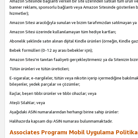
Amazon Sitesinde bağlantı verilen bir site üzerinden satılan tüm ürün ve
banner reklamı, sponsorlu bağlantı veya Amazon Sitesinde gösterilen başk
hizmetler);
Amazon Sitesi aracılığıyla sunulan ve bizim tarafımızdan satılmayan ya
Amazon Sitesi üzerinde kullanılamayan tüm hediye kartları;
Abonelik şeklinde satın alınan dijital Kindle ürünleri (örneğin, Kindle gaz
Bebek formülleri (0-12 ay arası bebekler için);
Amazon Sitesi’ni tanıtan faaliyeti gerçekleştirmeniz ya da Sitenizin bizi
Tütün ürünleri ve tütün üreticileri;
E-sigaralar, e-nargileler, tütün veya nikotin içerip içermediğine bakılmaks
bileşenler, yedek parçalar ve çözümler;
İlaçlar, beşeri tıbbi ürünler ve tıbbi cihazlar; veya
Ateşli Silahlar; veya
Aşağıdaki ASIN numaralarından herhangi birine sahip ürünler:
Halihazırda kapsam dışı ASIN numarası bulunmamaktadır.
Associates Programı Mobil Uygulama Politika