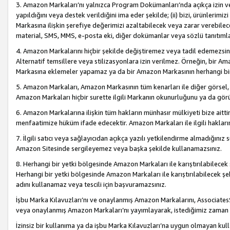
3. Amazon Markaları’nı yalnızca Program Dokümanları’nda açıkça izin ver
yapıldığını veya destek verildiğini ima eder şekilde; (ii) bizi, ürünlerim
Markasına ilişkin şerefiye değerimizi azaltabilecek veya zarar verebilec
material, SMS, MMS, e-posta eki, diğer dokümanlar veya sözlü tanıtıml
4. Amazon Markalarını hiçbir şekilde değiştiremez veya tadil edemezsin
Alternatif temsillere veya stilizasyonlara izin verilmez. Örneğin, bir A
Markasına eklemeler yapamaz ya da bir Amazon Markasının herhangi bir
5. Amazon Markaları, Amazon Markasının tüm kenarları ile diğer görsel, 
Amazon Markaları hiçbir surette ilgili Markanın okunurluğunu ya da görü
6. Amazon Markalarına ilişkin tüm hakların münhasır mülkiyeti bize aitt
menfaatimize hüküm ifade edecektir. Amazon Markaları ile ilgili hakları
7. İlgili satıcı veya sağlayıcıdan açıkça yazılı yetkilendirme almadığınız s
Amazon Sitesinde sergileyemez veya başka şekilde kullanamazsınız.
8. Herhangi bir yetki bölgesinde Amazon Markaları ile karıştırılabilecek
Herhangi bir yetki bölgesinde Amazon Markaları ile karıştırılabilecek şek
adını kullanamaz veya tescili için başvuramazsınız.
İşbu Marka Kılavuzları’nı ve onaylanmış Amazon Markalarını, AssociatesSi
veya onaylanmış Amazon Markaları’nı yayımlayarak, istediğimiz zaman v
İzinsiz bir kullanıma ya da işbu Marka Kılavuzları’na uygun olmayan kul