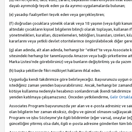
dayalı ayrımcılığı teşvik eden ya da ayrımcı uygulamalarda bulunan;
(e) yasadışı faaliyetleri teşvik eden veya gerçekleştiren;
(f) doğrudan çocuklara yönelik olarak veya 18 yaşının (veya ilgili kanun
altındaki çocukların kişisel bilgilerini bilinçli olarak toplayan, kullana
yönetmelikleri, kuralları, düzenlemeleri, tebliğleri, lisansları, izinleri, k
kararlarını veya yetkili devlet otoritelerince öngörülebilecek diğer gerekl
(g) alan adında, alt alan adında, herhangi bir “etiket”te veya Associate
sitesindeki herhangi bir tanımlayıcıda Amazon veya bağlı şirketlerine ai
Marka Listesi’nde görebilirsiniz) veya bunların değiştirilmiş ya da yazım
(h) başka şekillerde fikri mülkiyet haklarını ihlal eden.
Uygunluğu kendi takdirimize göre belirleyeceğiz. Başvurunuzu uygun o
istediğiniz zaman yeniden başvurabilirsiniz. Ancak, herhangi bir zaman
kötüye kullanma nedeniyle hesabınızı sonlandırırsak (kendi takdirimiz
yeniden katılmaya çalışamazsınız. Önceden yetkilendirme,
Gelir Ortakl
Associates Programı başvurunuzda yer alan ve e-posta adresiniz ve sair ileti
olan bilgilerin her zaman eksiksiz, doğru ve güncel olmasını sağlayacaks
Programı ve işbu Sözleşme’yle ilgili bildirimler (eğer varsa), onaylar (eğ
güncelliğini yitirmiş olsa dahi, ilgili e-posta adresine gönderilen tüm bil