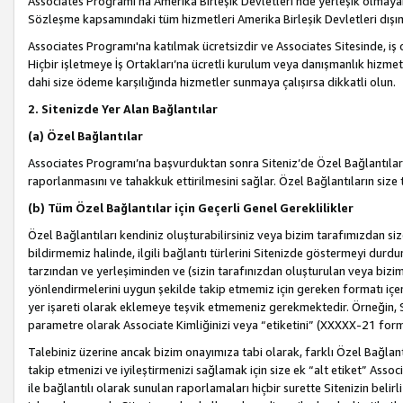
Associates Programı’na Amerika Birleşik Devletleri’nde yerleşik olmayan b
Sözleşme kapsamındaki tüm hizmetleri Amerika Birleşik Devletleri dışınd
Associates Programı'na katılmak ücretsizdir ve Associates Sitesinde, iş
Hiçbir işletmeye İş Ortakları’na ücretli kurulum veya danışmanlık hizme
dahi size ödeme karşılığında hizmetler sunmaya çalışırsa dikkatli olun.
2. Sitenizde Yer Alan Bağlantılar
(a) Özel Bağlantılar
Associates Programı’na başvurduktan sonra Siteniz’de Özel Bağlantılara y
raporlanmasını ve tahakkuk ettirilmesini sağlar. Özel Bağlantıların size
(b) Tüm Özel Bağlantılar için Geçerli Genel Gereklilikler
Özel Bağlantıları kendiniz oluşturabilirsiniz veya bizim tarafımızdan size
bildirmemiz halinde, ilgili bağlantı türlerini Sitenizde göstermeyi durdu
tarzından ve yerleşiminden ve (sizin tarafınızdan oluşturulan veya bizi
yönlendirmelerini uygun şekilde takip etmemiz için gereken formatı içer
yer işareti olarak eklemeye teşvik etmemeniz gerekmektedir. Örneğin, 
parametre olarak Associate Kimliğinizi veya “etiketini” (XXXXX-21 for
Talebiniz üzerine ancak bizim onayımıza tabi olarak, farklı Özel Bağlantı
takip etmenizi ve iyileştirmenizi sağlamak için size ek “alt etiket” Assoc
ile bağlantılı olarak sunulan raporlamaları hiçbir surette Sitenizin belirli 