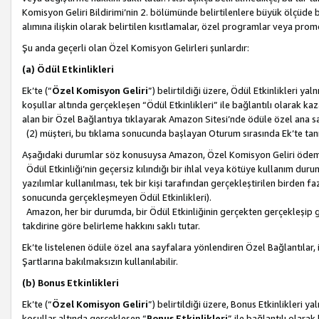
Komisyon Geliri Bildirimi’nin 2. bölümünde belirtilenlere büyük ölçüde 
alımına ilişkin olarak belirtilen kısıtlamalar, özel programlar veya pro
Şu anda geçerli olan Özel Komisyon Gelirleri şunlardır:
(a) Ödül Etkinlikleri
Ek’te (“
Özel Komisyon Geliri
”) belirtildiği üzere, Ödül Etkinlikleri ya
koşullar altında gerçekleşen “Ödül Etkinlikleri” ile bağlantılı olarak kaza
alan bir Özel Bağlantıya tıklayarak Amazon Sitesi’nde ödüle özel ana s
(2) müşteri, bu tıklama sonucunda başlayan Oturum sırasında Ek’te ta
Aşağıdaki durumlar söz konusuysa Amazon, Özel Komisyon Geliri öde
Ödül Etkinliği’nin geçersiz kılındığı bir ihlal veya kötüye kullanım dur
yazılımlar kullanılması, tek bir kişi tarafından gerçekleştirilen birden f
sonucunda gerçekleşmeyen Ödül Etkinlikleri).
Amazon, her bir durumda, bir Ödül Etkinliğinin gerçekten gerçekleşip 
takdirine göre belirleme hakkını saklı tutar.
Ek’te listelenen ödüle özel ana sayfalara yönlendiren Özel Bağlantılar, i
Şartlarına bakılmaksızın kullanılabilir.
(b) Bonus Etkinlikleri
Ek’te (“
Özel Komisyon Geliri
”) belirtildiği üzere, Bonus Etkinlikleri 
koşullar altında gerçekleşen “
Bonus Etkinlikleri
” ile bağlantılı olarak 