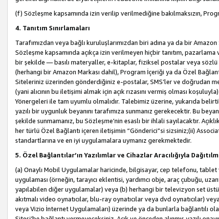
(f) Sözleşme kapsamında izin verilip verilmediğine bakılmaksızın, Progr
4. Tanıtım Sınırlamaları
Tarafımızdan veya bağlı kuruluşlarımızdan biri adına ya da bir Amazon 
Sözleşme kapsamında açıkça izin verilmeyen hiçbir tanıtım, pazarlama v
bir şekilde — basılı materyaller, e-kitaplar, fiziksel postalar veya söz
(herhangi bir Amazon Markası dahil), Program İçeriği ya da Özel Bağlant
Siteleriniz üzerinden gönderdiğiniz e-postalar, SMS’ler ve doğrudan mesaj
(yani alıcının bu iletişimi almak için açık rızasını vermiş olması koşul
Yönergeleri ile tam uyumlu olmalıdır. Talebimiz üzerine, yukarıda belir
yazılı bir uygunluk beyanını tarafımıza sunmanız gerekecektir. Bu beyanı
şekilde sunmamanız, bu Sözleşme’nin esaslı bir ihlali sayılacaktır. Açık
her türlü Özel Bağlantı içeren iletişimin “Gönderici”si sizsiniz;(ii) Asso
standartlarına ve en iyi uygulamalara uymanız gerekmektedir.
5. Özel Bağlantılar’ın Yazılımlar ve Cihazlar Aracılığıyla Dağıtılm
(a) Onaylı Mobil Uygulamalar haricinde, bilgisayar, cep telefonu, tablet 
uygulaması (örneğin, tarayıcı eklentisi, yardımcı obje, araç çubuğu, uzan
yapılabilen diğer uygulamalar) veya (b) herhangi bir televizyon set üstü k
akıtmalı video oynatıcılar, blu-ray oynatıcılar veya dvd oynatıcılar) ve
veya Vizio İnternet Uygulamaları) üzerinde ya da bunlarla bağlantılı o
Sitesi’be bağlantı vermeyeceksiniz. Açık ve önceden alınmış yazılı onay