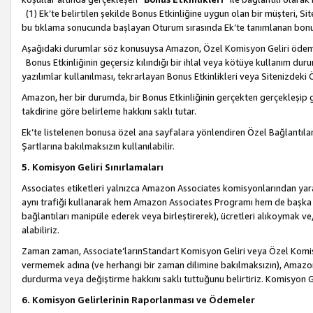
(1) Ek’te belirtilen şekilde Bonus Etkinliğine uygun olan bir müşteri, S
bu tıklama sonucunda başlayan Oturum sırasında Ek’te tanımlanan bon
Aşağıdaki durumlar söz konusuysa Amazon, Özel Komisyon Geliri öde
Bonus Etkinliğinin geçersiz kılındığı bir ihlal veya kötüye kullanım dur
yazılımlar kullanılması, tekrarlayan Bonus Etkinlikleri veya Sitenizdek
Amazon, her bir durumda, bir Bonus Etkinliğinin gerçekten gerçekleşip 
takdirine göre belirleme hakkını saklı tutar.
Ek’te listelenen bonusa özel ana sayfalara yönlendiren Özel Bağlantılar, 
Şartlarına bakılmaksızın kullanılabilir.
5. Komisyon Geliri Sınırlamaları
Associates etiketleri yalnızca Amazon Associates komisyonlarından yarar
aynı trafiği kullanarak hem Amazon Associates Programı hem de başka b
bağlantıları manipüle ederek veya birleştirerek), ücretleri alıkoymak 
alabiliriz.
Zaman zaman, Associate’larınStandart Komisyon Geliri veya Özel Komisy
vermemek adına (ve herhangi bir zaman dilimine bakılmaksızın), Amazon
durdurma veya değiştirme hakkını saklı tuttuğunu belirtiriz. Komisyon Gel
6. Komisyon Gelirlerinin Raporlanması ve Ödemeler