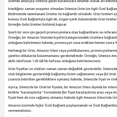
izlemek amacıyla Sitenize gelen kullanıcılara dinamik olarak alt etiketl
İstediğiniz zaman onayımız olmadan Sitenize Ürün (ve ilgili Özel Bağlantı
Bildiriminde tanımlanan) Ürünler ile bağlantılı olmalıdır. Ürün listeleri
konusu Özel Bağlantıyla ilgili ek, özgün içerik bulunmalıdır.Ürün listele
(örneğin Gıda Ürünleri bölümü) kapsar.
Sınırlı bir süre için geçerli promosyonlara olan bağlantıların ve refera
Örneğin, bir Amazon Sitesinin kıyafet kategorisindeki Ürünlere bağlant
olduğunu belirtmeniz halinde, promosyon sona erdikten hemen sonra %15
Herhangi bir Ürün, Amazon Sitesi veya politikalarımız, promosyonlarımız
yanıltıcı iddialarda bulunmamanız gerekmektedir. Örneğin, Sitenize Amazon
akıllı telefonun 128 GB’lık hafızası olduğunu belirtemezsiniz.
Ürün fiyatları ve stokları zaman zaman değişiklik gösterebilir. Sitenizde 
stok bilgilerinin gösterildiği bağlantıyı bizim sağlamamız veya (b) Ürün f
Lisansta belirtilen gerekliliklere uymanız halinde, Sitenizde fiyat ve stok 
Ayrıca, Sitenizde bir Ürün’ün fiyatını, bir Amazon Sitesi dışında bir inte
birlikte “karşılaştırma” formatında (bir fiyat karşılaştırma aracı veya 
fiyatı hem de size sağlamış olmamız halinde ilgili Amazon Sitesi’nde Ür
Amazon üzerinde hiçbir Özel Bağlantı paylaşmamalı ve Özel Bağlantılar
vermemelisiniz.