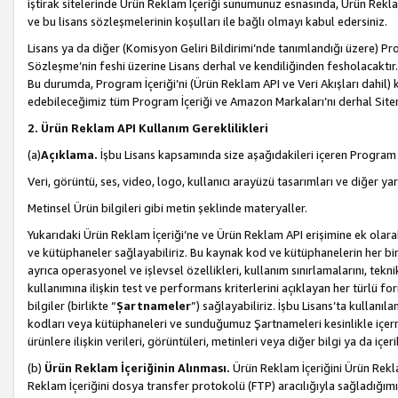
iştirak sitelerinde Ürün Reklam İçeriği sunumunuz esnasında, Ürün Reklam 
ve bu lisans sözleşmelerinin koşulları ile bağlı olmayı kabul edersiniz.
Lisans ya da diğer (Komisyon Geliri Bildirimi’nde tanımlandığı üzer
Sözleşme’nin feshi üzerine Lisans derhal ve kendiliğinden fesholacaktır.
Bu durumda, Program İçeriği’ni (Ürün Reklam API ve Veri Akışları dahil
edebileceğimiz tüm Program İçeriği ve Amazon Markaları’nı derhal Siteni
2. Ürün Reklam API Kullanım Gereklilikleri
(a)
Açıklama.
İşbu Lisans kapsamında size aşağıdakileri içeren Program İ
Veri, görüntü, ses, video, logo, kullanıcı arayüzü tasarımları ve diğer ya
Metinsel Ürün bilgileri gibi metin şeklinde materyaller.
Yukarıdaki Ürün Reklam İçeriği’ne ve Ürün Reklam API erişimine ek olar
ve kütüphaneler sağlayabiliriz. Bu kaynak kod ve kütüphanelerin her biri s
ayrıca operasyonel ve işlevsel özellikleri, kullanım sınırlamalarını, tekn
kullanımına ilişkin test ve performans kriterlerini açıklayan her türlü fo
bilgiler (birlikte “
Şartnameler
”) sağlayabiliriz. İşbu Lisans’ta kullan
kodları veya kütüphaneleri ve sunduğumuz Şartnameleri kesinlikle içerme
ürünlere ilişkin verileri, görüntüleri, metinleri veya diğer bilgi ya da içer
(b)
Ürün Reklam İçeriğinin Alınması.
Ürün Reklam İçeriğini Ürün Rekla
Reklam İçeriğini dosya transfer protokolü (FTP) aracılığıyla sağladığımız 