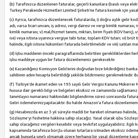
(b) Tarafınızca düzenlenen faturalar, geçerli kanunlara (basılı veya ele
Turkey Perakende Hizmetleri Limited Şirketi’ne fatura kesmek için yasal
(c) Ayrıca, tarafınızca düzenlenecek faturalarda, i) doğru aylık gelir kodu
adı, varsa ticari unvanı, iş adresi, vergi dairesi ve vergi kimlik numarası,
kimlik numarası; v) mal/hizmet tanımı, miktarı, birim fiyatı (KDV hariç)
ise) veya istisna uyarınca vergiye tabi tutar, toplam KDV tutarı; vi) brüt 
halinde, ilgili istisna hükümleri faturada belirtilmelidir ve viii) satılan 
(d) İşbu maddenin önceki paragraflarında belirtilen gerekliliklerden he
işbu maddeye uygun bir fatura düzenlemeniz gerekecektir.
(e) Kazandığınız Komisyon Gelirlerini doğrudan bize bildirdiğiniz banka
sahibinin adını hesapta belirtildiği şekilde bildirmeniz gerekmektedir. 
(f) Türkiye’de ikamet eden ve 193 sayılı Gelir Vergisi Kanunu Mükerrer 
hususa dair gerekli bilgi ve belgeleri eksiksiz ve zamanında sağlamanız
tanımlayıcı numaranız hakkındaki bilgilendirme süreci sonrasında fatur
Geliri ödemelerinizyapılacaktır. Bu halde Amazon’a fatura düzenlemem
(g) Hesabınızda en az 3 yıl süreyle maddi bir hareket olmaması halinde
Sözleşme’yi feshetme hakkına sahip olacağız. Yasal olarak işbu Sözl
sahip olacağımız vergileri kesebilir veya tevkifat uygulayabiliriz. İlgil
kapsamında tarafınıza borçlu olunan tutarlara istinaden eksiksiz ödeme
ancak bununla sınırlı olmamak üzere herhangi bir yasal düzenleme kap