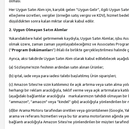
olması.
Her Uygun Satın Alım için, karşılık gelen “Uygun Gelir”, ilgili Uygun Satın
elleçleme ücretleri, vergiler (örneğin satış vergisi ve KDV), hizmet bedell
düşüldükten sonra kalan miktar olarak kabul edilir.
2. Uygun Olmayan Satın Alımlar
Yukarıdakilere halel getirmemek kaydıyla, Uygun Satın Alımlar, işbu Ass
olmak üzere, zaman zaman yayınlayabileceğimiz ve Associates Programı’
(“
Program Dokümanları
”) ihlali ile birlikte gerçekleştirilmesi halinde
Ayrıca, aksi takdirde Uygun Satın Alım olarak kabul edilebilecek aşağıda
(a) Sözleşme’nizin feshinin ardından satın alınan Ürünler;
(b) iptal, iade veya para iadesi talebi başlatılmış Ürün siparişleri;
(c) Amazon Sitesi’ne sizin katılımınız ile açık artırma veya satın alma yol
herhangi bir reklam aracılığıyla, teklif verme veya açık artırmalara ka
(aşağıdaki bağlantılar aracılığıyla markalarımızın tahdidi olmayan bir lis
“ammazon", “amaozn" veya “kindel" gibi) aracılığıyla yönlendirilen bir 
(d)bir Arama Motoru tarafından üretilen veya görüntülenen (Google, Ya
arama ve referans hizmetleri veya bu tür arama motorlarının ağında yer 
bağlantı aracılığıyla Amazon Sitesi’ne yönlendirilen bir müşteri tarafınd