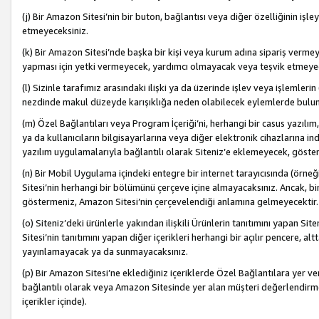
(j) Bir Amazon Sitesi’nin bir buton, bağlantısı veya diğer özelliğinin 
etmeyeceksiniz.
(k) Bir Amazon Sitesi’nde başka bir kişi veya kurum adına sipariş verm
yapması için yetki vermeyecek, yardımcı olmayacak veya teşvik etmeyec
(l) Sizinle tarafımız arasındaki ilişki ya da üzerinde işlev veya işlemler
nezdinde makul düzeyde karışıklığa neden olabilecek eylemlerde bulu
(m) Özel Bağlantıları veya Program İçeriği’ni, herhangi bir casus yazılım,
ya da kullanıcıların bilgisayarlarına veya diğer elektronik cihazlarına 
yazılım uygulamalarıyla bağlantılı olarak Siteniz’e eklemeyecek, göst
(n) Bir Mobil Uygulama içindeki entegre bir internet tarayıcısında (örn
Sitesi’nin herhangi bir bölümünü çerçeve içine almayacaksınız. Ancak, bi
göstermeniz, Amazon Sitesi’nin çerçevelendiği anlamına gelmeyecektir.
(o) Siteniz’deki ürünlerle yakından ilişkili Ürünlerin tanıtımını yapan Si
Sitesi’nin tanıtımını yapan diğer içerikleri herhangi bir açılır pencere, a
yayınlamayacak ya da sunmayacaksınız.
(p) Bir Amazon Sitesi’ne eklediğiniz içeriklerde Özel Bağlantılara yer v
bağlantılı olarak veya Amazon Sitesinde yer alan müşteri değerlendirmele
içerikler içinde).