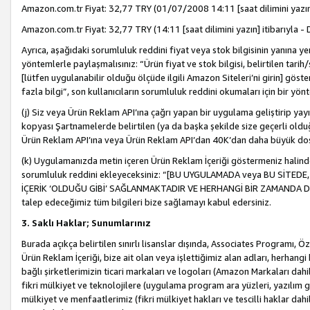
Amazon.com.tr Fiyat: 32,77 TRY (01/07/2008 14:11 [saat dilimini yazın] 
Amazon.com.tr Fiyat: 32,77 TRY (14:11 [saat dilimini yazın] itibarıyla - 
Ayrıca, aşağıdaki sorumluluk reddini fiyat veya stok bilgisinin yanına yer
yöntemlerle paylaşmalısınız: “Ürün fiyat ve stok bilgisi, belirtilen tarih
[lütfen uygulanabilir olduğu ölçüde ilgili Amazon Siteleri’ni girin] göste
fazla bilgi”, son kullanıcıların sorumluluk reddini okumaları için bir yön
(j) Siz veya Ürün Reklam API’ına çağrı yapan bir uygulama geliştirip ya
kopyası Şartnamelerde belirtilen (ya da başka şekilde size geçerli olduğ
Ürün Reklam API’ına veya Ürün Reklam API’dan 40K’dan daha büyük do
(k) Uygulamanızda metin içeren Ürün Reklam İçeriği göstermeniz halinde
sorumluluk reddini ekleyeceksiniz: “[BU UYGULAMADA veya BU SİTEDE,
İÇERİK ‘OLDUĞU GİBİ’ SAĞLANMAKTADIR VE HERHANGİ BİR ZAMANDA DEĞİŞ
talep edeceğimiz tüm bilgileri bize sağlamayı kabul edersiniz.
3. Saklı Haklar; Sunumlarınız
Burada açıkça belirtilen sınırlı lisanslar dışında, Associates Programı, Ö
Ürün Reklam İçeriği, bize ait olan veya işlettiğimiz alan adları, herhangi
bağlı şirketlerimizin ticari markaları ve logoları (Amazon Markaları dah
fikri mülkiyet ve teknolojilere (uygulama program ara yüzleri, yazılım gel
mülkiyet ve menfaatlerimiz (fikri mülkiyet hakları ve tescilli haklar dahil)