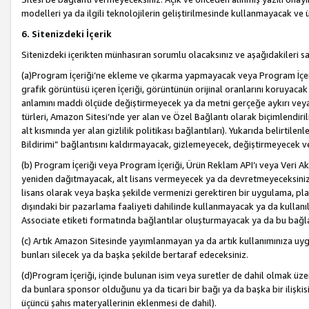
modelleri ya da ilgili teknolojilerin geliştirilmesinde kullanmayacak ve 
6. Sitenizdeki İçerik
Sitenizdeki içerikten münhasıran sorumlu olacaksınız ve aşağıdakileri s
(a)Program İçeriği’ne ekleme ve çıkarma yapmayacak veya Program İçeriği
grafik görüntüsü içeren İçeriği, görüntünün orijinal oranlarını koruyacak
anlamını maddi ölçüde değiştirmeyecek ya da metni gerçeğe aykırı veya y
türleri, Amazon Sitesi’nde yer alan ve Özel Bağlantı olarak biçimlendiril
alt kısmında yer alan gizlilik politikası bağlantıları). Yukarıda belirtilenl
Bildirimi” bağlantısını kaldırmayacak, gizlemeyecek, değiştirmeyecek
(b) Program İçeriği veya Program İçeriği, Ürün Reklam API’ı veya Veri 
yeniden dağıtmayacak, alt lisans vermeyecek ya da devretmeyeceksiniz. Ö
lisans olarak veya başka şekilde vermenizi gerektiren bir uygulama, plat
dışındaki bir pazarlama faaliyeti dahilinde kullanmayacak ya da kullanı
Associate etiketi formatında bağlantılar oluşturmayacak ya da bu bağla
(c) Artık Amazon Sitesinde yayımlanmayan ya da artık kullanımınıza uygu
bunları silecek ya da başka şekilde bertaraf edeceksiniz.
(d)Program İçeriği, içinde bulunan isim veya suretler de dahil olmak üzer
da bunlara sponsor olduğunu ya da ticari bir bağı ya da başka bir ilişki
üçüncü şahıs materyallerinin eklenmesi de dahil).