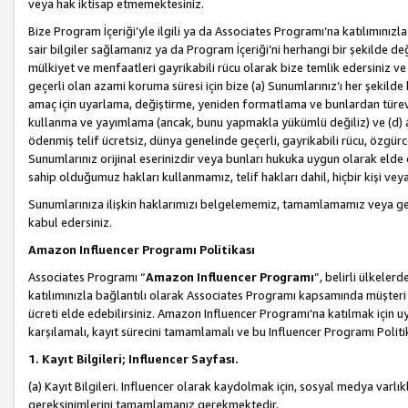
veya hak iktisap etmemektesiniz.
Bize Program İçeriği’yle ilgili ya da Associates Programı’na katılımınızla 
sair bilgiler sağlamanız ya da Program İçeriği’ni herhangi bir şekilde değ
mülkiyet ve menfaatleri gayrikabili rücu olarak bize temlik edersiniz v
geçerli olan azami koruma süresi için bize (a) Sunumlarınız’ı her şekild
amaç için uyarlama, değiştirme, yeniden formatlama ve bunlardan türev e
kullanma ve yayımlama (ancak, bunu yapmakla yükümlü değiliz) ve (d) aşağ
ödenmiş telif ücretsiz, dünya genelinde geçerli, gayrikabili rücu, özgürce 
Sunumlarınız orijinal eserinizdir veya bunları hukuka uygun olarak elde et
sahip olduğumuz hakları kullanmamız, telif hakları dahil, hiçbir kişi vey
Sunumlarınıza ilişkin haklarımızı belgelememiz, tamamlamamız veya geç
kabul edersiniz.
Amazon Influencer Programı Politikası
Associates Programı “
Amazon Influencer Programı
”, belirli ülkele
katılımınızla bağlantılı olarak Associates Programı kapsamında müşteri 
ücreti elde edebilirsiniz. Amazon Influencer Programı'na katılmak için u
karşılamalı, kayıt sürecini tamamlamalı ve bu Influencer Programı Politi
1. Kayıt Bilgileri; Influencer Sayfası.
(a) Kayıt Bilgileri. Influencer olarak kaydolmak için, sosyal medya varlık
gereksinimlerini tamamlamanız gerekmektedir.