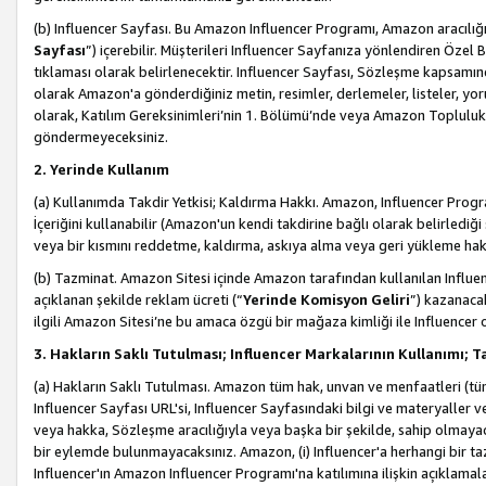
(b) Influencer Sayfası. Bu Amazon Influencer Programı, Amazon aracılığı
Sayfası
”) içerebilir. Müşterileri Influencer Sayfanıza yönlendiren Özel B
tıklaması olarak belirlenecektir. Influencer Sayfası, Sözleşme kapsamınd
olarak Amazon'a gönderdiğiniz metin, resimler, derlemeler, listeler, yorum
olarak, Katılım Gereksinimleri’nin 1. Bölümü’nde veya Amazon Topluluk Ku
göndermeyeceksiniz.
2. Yerinde Kullanım
(a) Kullanımda Takdir Yetkisi; Kaldırma Hakkı. Amazon, Influencer Progra
İçeriğini kullanabilir (Amazon'un kendi takdirine bağlı olarak belirledi
veya bir kısmını reddetme, kaldırma, askıya alma veya geri yükleme hakkı
(b) Tazminat. Amazon Sitesi içinde Amazon tarafından kullanılan Influencer
açıklanan şekilde reklam ücreti (“
Yerinde Komisyon Geliri
”) kazanaca
ilgili Amazon Sitesi’ne bu amaca özgü bir mağaza kimliği ile Influencer 
3. Hakların Saklı Tutulması; Influencer Markalarının Kullanımı;
(a) Hakların Saklı Tutulması. Amazon tüm hak, unvan ve menfaatleri (tüm 
Influencer Sayfası URL'si, Influencer Sayfasındaki bilgi ve materyaller
veya hakka, Sözleşme aracılığıyla veya başka bir şekilde, sahip olmayac
bir eylemde bulunmayacaksınız. Amazon, (i) Influencer'a herhangi bir t
Influencer'ın Amazon Influencer Programı'na katılımına ilişkin açıklamal