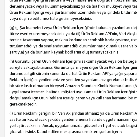
Ürün Reklam İçeriği’ni satıcılara veya müşterilere doğrudan pazarlamak, 
derlemeyecek veya kullanmayacaksınız ya da (iii) fikri mülkiyet veya tesci
Ürün Reklam İçeriği veya Şartnameler üzerindeki veya içindeki bildiri
veya deşifre edilemez hale getirmeyeceksiniz.
(g) (i) Şartnameleri veya Ürün Reklam İçeriği’nde bulunan yazılımları d
türev eserler üretmeyeceksiniz ya da (ii) Ürün Reklam API’nin, Veri Akışla
tersine tasarımını yapma, makina kodundan sembolik koda çevirme, üst
tutulamadığı ya da sınırlandırılamadığı durumlar hariç olmak üzere ve b
şartıyla) ya da bunların kaynak kodlarını oluşturmayacaksınız.
(h) Görüntü içeren Ürün Reklam İçeriği’ni saklamayacak veya ön belleğe 
süreyle saklayabilirsiniz. Görüntü içermeyen diğer Ürün Reklam İçeriğin
durumda, ilgili sürenin sonunda derhal Ürün Reklam API’ya çağrı yaparak
Reklam İçeriğini yenilemeniz ve yeniden yayımlamanız gerekmektedir. Ak
bir süre kısıtı olmadan bireysel Amazon Standart Kimlik Numaralarını (AS
uygulaması içermesi halinde, müşteri uygulaması Ürün Reklam İçeriğin
doğrulamak için Ürün Reklam İçeriği içeren veya kullanan herhangi bir m
gerekmektedir.
(i) Ürün Reklam İçeriğini bir Veri Akışı’ndan almanız ya da Ürün Reklam
saatte bir kez olacak şekilde yenilememeniz halinde uygulamanızın fiya
yerleştireceksiniz. Ancak, uygulamanızda gösterilen fiyat ve stok bilgis
çıkarabilirsiniz. Kabul edilen mesajlaşma örnekleri şunları içerir: