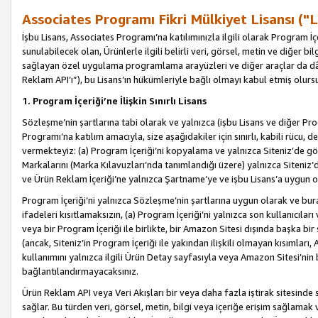
Associates Programı Fikri Mülkiyet Lisansı ("L
İşbu Lisans, Associates Programı’na katılımınızla ilgili olarak Program İ
sunulabilecek olan, Ürünlerle ilgili belirli veri, görsel, metin ve diğer bilg
sağlayan özel uygulama programlama arayüzleri ve diğer araçlar da dâh
Reklam API’ı”), bu Lisans’ın hükümleriyle bağlı olmayı kabul etmiş olurs
1. Program İçeriği’ne İlişkin Sınırlı Lisans
Sözleşme’nin şartlarına tabi olarak ve yalnızca (işbu Lisans ve diğer Pr
Programı’na katılım amacıyla, size aşağıdakiler için sınırlı, kabili rücu, 
vermekteyiz: (a) Program İçeriği’ni kopyalama ve yalnızca Siteniz’de gö
Markalarını (Marka Kılavuzları’nda tanımlandığı üzere) yalnızca Siteniz’
ve Ürün Reklam İçeriği’ne yalnızca Şartname’ye ve işbu Lisans’a uygun 
Program İçeriği’ni yalnızca Sözleşme’nin şartlarına uygun olarak ve bura
ifadeleri kısıtlamaksızın, (a) Program İçeriği’ni yalnızca son kullanıcılar
veya bir Program İçeriği ile birlikte, bir Amazon Sitesi dışında başka bi
(ancak, Siteniz’in Program İçeriği ile yakından ilişkili olmayan kısımları,
kullanımını yalnızca ilgili Ürün Detay sayfasıyla veya Amazon Sitesi’nin 
bağlantılandırmayacaksınız.
Ürün Reklam API veya Veri Akışları bir veya daha fazla iştirak sitesinde s
sağlar. Bu türden veri, görsel, metin, bilgi veya içeriğe erişim sağlama