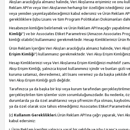
Akışları aracılığıyla almanız halinde, Veri Akışlarına erişiminiz ve onu k
Reklam API’ın veya Veri Akışlarının herhangi bir özelliğini istediğimiz
veya yeniden yayımlayabileceğimizi kabul edersiniz ve Ürün Reklam API’a v
gerekliliklere (işbu Lisans ve tüm Program Politikaları Dokümanları da
Hesabınızın kimliğini belirlemek ve Ürün Reklam API’ınaçağrı yapabilmek i
Kimliği
”) ve bir Associates Etiket Parametresi (Amazon Associates Prog
kimliği olabilir) kullanmanız gerekmektedir. Hesap Kimliklerinizi Ürün R
Ürün Reklam İçeriğini Veri Akışları aracılığıyla almanız halinde, Veri Akış
Erişim Kimliği
”) kullanmanız gerekmektedir. Veri Akışı Erişim Kimliğiniz
Hesap Kimliklerinizi veya Veri Akışlarına Erişim Kimliğinizi muhtelif zama
Akışı Erişim Kimliği, yalnızca kişisel kullanımınız içindir ve bunları giz
kuruma satamaz, devredemez, alt lisans veremez ya da başka şekilde ifşa
Veri Akışı Erişim Kimliği gizli değildir.
Tarafınızca ya da başka bir kişi veya kurum tarafından gerçekleştirilmes
gerçekleştirilen tüm işlemler sizin sorumluluğunuzdadır. Bu nedenle, öze
durumlarda ya da özel anahtarınız veya şifrenizin ifşa olması, kaybolmas
ya da özel olarak size tahsis etmediğimiz Associates Etiket Parametreleri
(c)
Kullanım Gereklilikleri.
Ürün Reklam API’ına çağrı yaparak, Veri Akı
kabul edersiniz:
i. Ürün Reklam İçeriğini yalnızca yasal bir şekilde ve işbu Lisans’a uygun