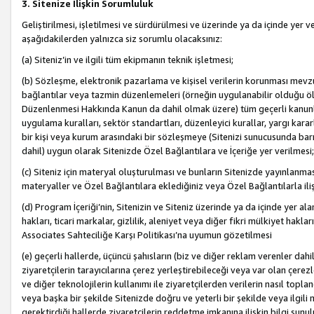
3. Sitenize İlişkin Sorumluluk
Geliştirilmesi, işletilmesi ve sürdürülmesi ve üzerinde ya da içinde yer ve
aşağıdakilerden yalnızca siz sorumlu olacaksınız:
(a) Siteniz’in ve ilgili tüm ekipmanın teknik işletmesi;
(b) Sözleşme, elektronik pazarlama ve kişisel verilerin korunması mevzua
bağlantılar veya tazmin düzenlemeleri (örneğin uygulanabilir olduğu ölç
Düzenlenmesi Hakkında Kanun da dahil olmak üzere) tüm geçerli kanunlar, y
uygulama kuralları, sektör standartları, düzenleyici kurallar, yargı kararl
bir kişi veya kurum arasındaki bir sözleşmeye (Sitenizi sunucusunda barı
dahil) uygun olarak Sitenizde Özel Bağlantılara ve İçeriğe yer verilmesi;
(c) Siteniz için materyal oluşturulması ve bunların Sitenizde yayınlanmas
materyaller ve Özel Bağlantılara eklediğiniz veya Özel Bağlantılarla ili
(d) Program İçeriği’nin, Sitenizin ve Siteniz üzerinde ya da içinde yer al
hakları, ticari markalar, gizlilik, aleniyet veya diğer fikri mülkiyet hak
Associates Sahteciliğe Karşı Politikası’na uyumun gözetilmesi
(e) geçerli hallerde, üçüncü şahısların (biz ve diğer reklam verenler dah
ziyaretçilerin tarayıcılarına çerez yerleştirebileceği veya var olan çerezler
ve diğer teknolojilerin kullanımı ile ziyaretçilerden verilerin nasıl toplandı
veya başka bir şekilde Sitenizde doğru ve yeterli bir şekilde veya ilgili 
gerektirdiği hallerde ziyaretçilerin reddetme imkanına ilişkin bilgi sunul