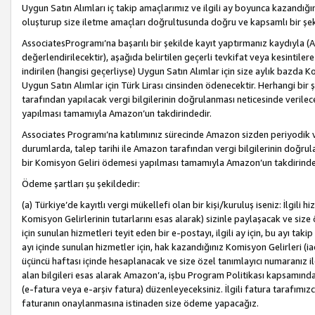
Uygun Satın Alımları iç takip amaçlarımız ve ilgili ay boyunca kazandığ
oluşturup size iletme amaçları doğrultusunda doğru ve kapsamlı bir şek
AssociatesProgramı’na başarılı bir şekilde kayıt yaptırmanız kaydıyla (
değerlendirilecektir), aşağıda belirtilen geçerli tevkifat veya kesintilere
indirilen (hangisi geçerliyse) Uygun Satın Alımlar için size aylık bazda 
Uygun Satın Alımlar için Türk Lirası cinsinden ödenecektir. Herhangi b
tarafından yapılacak vergi bilgilerinin doğrulanması neticesinde verile
yapılması tamamıyla Amazon’un takdirindedir.
Associates Programı’na katılımınız sürecinde Amazon sizden periyodik verg
durumlarda, talep tarihi ile Amazon tarafından vergi bilgilerinin doğru
bir Komisyon Geliri ödemesi yapılması tamamıyla Amazon’un takdirinde
Ödeme şartları şu şekildedir:
(a) Türkiye’de kayıtlı vergi mükellefi olan bir kişi/kuruluş iseniz: İlgili
Komisyon Gelirlerinin tutarlarını esas alarak) sizinle paylaşacak ve siz
için sunulan hizmetleri teyit eden bir e-postayı, ilgili ay için, bu ayı 
ayı içinde sunulan hizmetler için, hak kazandığınız Komisyon Gelirleri (i
üçüncü haftası içinde hesaplanacak ve size özel tanımlayıcı numaranız ile
alan bilgileri esas alarak Amazon’a, işbu Program Politikası kapsamında a
(e-fatura veya e-arşiv fatura) düzenleyeceksiniz. İlgili fatura tarafımı
faturanın onaylanmasına istinaden size ödeme yapacağız.