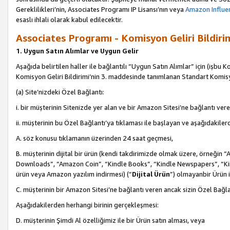
Gereklilikleri’nin, Associates Programı IP Lisansı’nın veya
Amazon Influen
esaslı ihlali olarak kabul edilecektir.
Associates Programı - Komisyon Geliri Bildiri
1. Uygun Satın Alımlar ve Uygun Gelir
Aşağıda belirtilen haller ile bağlantılı “Uygun Satın Alımlar” için (işbu K
Komisyon Geliri Bildirimi’nin 3. maddesinde tanımlanan Standart Komis
(a) Site’nizdeki Özel Bağlantı:
i. bir müşterinin Sitenizde yer alan ve bir Amazon Sitesi’ne bağlantı ver
ii. müşterinin bu Özel Bağlantı’ya tıklaması ile başlayan ve aşağıdakile
A. söz konusu tıklamanın üzerinden 24 saat geçmesi,
B. müşterinin dijital bir ürün (kendi takdirimizde olmak üzere, örneğ
Downloads”, “Amazon Coin”, “Kindle Books”, “Kindle Newspapers”, “Kind
ürün veya Amazon yazılım indirmesi) (“
Dijital Ürün
”) olmayanbir Ürün i
C. müşterinin bir Amazon Sitesi’ne bağlantı veren ancak sizin Özel Bağla
Aşağıdakilerden herhangi birinin gerçekleşmesi:
D. müşterinin Şimdi Al özelliğimiz ile bir Ürün satın alması, veya