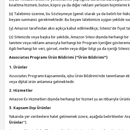
kısaltma hizmeti, buton, köprü ya da diğer reklam yerleşim biçimlerini 
(x) Talebimiz üzerine, bu Sözleşmeye (genel olarak ya da belirli bir hük
beyanı sunmanız gerekmektedir. Bu beyanı talebimize uygun şekilde sunma
(y) Amazon tarafından aksi açıkça kabul edilmedikçe, Siteniz’de fiyat tak
(z) Sitenizde veya başka bir şekilde, Amazon Sitesi dışında herhangi bi
tanıtımı veya reklamı amacıyla herhangi bir Program İçeriğini gösterem
ilgili herhangi bir veri, görsel, metin veya diğer bilgi ya da içeriği Si
Associates Programı Ürün Bildirimi (“Ürün Bildirimi”)
1. Ürünler
Associates Programı kapsamında, işbu Ürün Bildirimi’nde tanımlanan ekle
veya dijital ürün anlamına gelmektedir.
2. Hizmetler
Amazon Ev Hizmetleri dışında herhangi bir hizmet şu an itibariyle Ürünl
3. Kapsam Dışı Ürünler
Yukarıda yer verilenlere halel gelmemek üzere, aşağıda belirtilenler Ass
Ürünler
”):