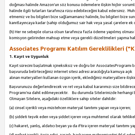
doğması halinde Amazon’un söz konusu ödemelere ilişkin hiçbir soru
halinde ilgili tutarları tarafınıza rücu edebileceğini kabul edersiniz. Muh
etmemiz ve bu bilgileri bize sağlamamanız halinde, bu bilgileri bize su
kanıtlayıncaya kadar (sahip olduğumuz sair hak veya yasal çarelere ek 
(h) Her ne sebeple olursa olsun tarafınıza fazla ödeme yapılmış olması 
komisyon gelirinden mahsup etme veya gerekli düzeltmeleri yapma hakkı
Associates Programı Katılım Gereklilikleri ("Ka
1. Kayıt ve Uygunluk
Kayıt sürecini başlatmak içineksiksiz ve doğru bir AssociatesProgramı ba
başvuruda belirteceğiniz internet sitesi adresi aracılığıyla kamuya aç
alınan materyalleri kullanan özgün içerik, eklediğiniz materyallere ilişk
Başvurunuzu değerlendirecek ve ret veya kabul kararımızı size bildirece
Programı’na dahil edilmeyecektir. Bu durumda Sitelerinizde herhangi b
Olmayan Sitelere, aşağıdaki özelliklere sahip siteler dahildir:
(a) cinsel içerikli veya müstehcen materyal tanıtımı yapan veya içeren;
(b) şiddeti teşvik eden veya şiddet içeren veya muhtemel olarak tehlikel
(c) hakaret, yanlış, aldatıcı beyan ya da iftira içeren materyal tanıtımı y
(d) nefret içerikli, taciz edici, zararlı, başkasının mahremiyetini ihlal eden