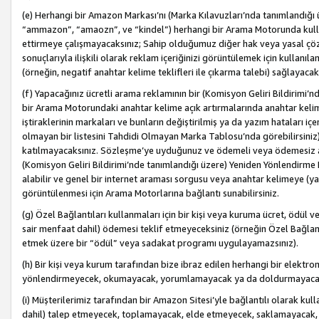
(e) Herhangi bir Amazon Markası’nı (Marka Kılavuzları’nda tanımlandığı ü
“ammazon”, “amaozn”, ve “kindel”) herhangi bir Arama Motorunda kulla
ettirmeye çalışmayacaksınız; Sahip olduğumuz diğer hak veya yasal çöz
sonuçlarıyla ilişkili olarak reklam içeriğinizi görüntülemek için kullanıl
(örneğin, negatif anahtar kelime teklifleri ile çıkarma talebi) sağlayaca
(f) Yapacağınız ücretli arama reklamının bir (Komisyon Geliri Bildirimi’
bir Arama Motorundaki anahtar kelime açık artırmalarında anahtar kelim
iştiraklerinin markaları ve bunların değiştirilmiş ya da yazım hataları iç
olmayan bir listesini Tahdidi Olmayan Marka Tablosu’nda görebilirsiniz)
katılmayacaksınız. Sözleşme’ye uyduğunuz ve ödemeli veya ödemesiz ara
(Komisyon Geliri Bildirimi’nde tanımlandığı üzere) Yeniden Yönlendirme 
alabilir ve genel bir internet araması sorgusu veya anahtar kelimeye (y
görüntülenmesi için Arama Motorlarına bağlantı sunabilirsiniz.
(g) Özel Bağlantıları kullanmaları için bir kişi veya kuruma ücret, ödül 
sair menfaat dahil) ödemesi teklif etmeyeceksiniz (örneğin Özel Bağlantıl
etmek üzere bir “ödül” veya sadakat programı uygulayamazsınız).
(h) Bir kişi veya kurum tarafından bize ibraz edilen herhangi bir elekt
yönlendirmeyecek, okumayacak, yorumlamayacak ya da doldurmayacak
(i) Müşterilerimiz tarafından bir Amazon Sitesi’yle bağlantılı olarak kulla
dahil) talep etmeyecek, toplamayacak, elde etmeyecek, saklamayacak,