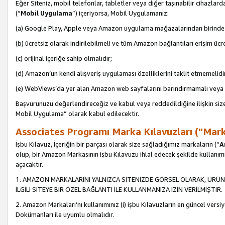
Eğer Siteniz, mobil telefonlar, tabletler veya diğer taşınabilir cihazlar
(“
Mobil Uygulama
”) içeriyorsa, Mobil Uygulamanız:
(a) Google Play, Apple veya Amazon uygulama mağazalarından birinde 
(b) ücretsiz olarak indirilebilmeli ve tüm Amazon bağlantıları erişim ücre
(c) orijinal içeriğe sahip olmalıdır;
(d) Amazon’un kendi alışveriş uygulaması özelliklerini taklit etmemelidi
(e) WebViews’da yer alan Amazon web sayfalarını barındırmamalı veya
Başvurunuzu değerlendireceğiz ve kabul veya reddedildiğine ilişkin si
Mobil Uygulama” olarak kabul edilecektir.
Associates Programı Marka Kılavuzları ("Mark
İşbu Kılavuz, İçeriğin bir parçası olarak size sağladığımız markaların (“
A
olup, bir Amazon Markasının işbu Kılavuzu ihlal edecek şekilde kullanım
açacaktır.
1. AMAZON MARKALARINI YALNIZCA SİTENİZDE GÖRSEL OLARAK, ÜRÜN
İLGİLİ SİTEYE BİR ÖZEL BAĞLANTI İLE KULLANMANIZA İZİN VERİLMİŞTİR.
2. Amazon Markaları’nı kullanımınız (i) işbu Kılavuzların en güncel versiy
Dokümanları ile uyumlu olmalıdır.