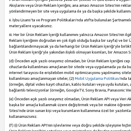
Akışlarını veya Ürün Reklam İçeriğini, ana amacı Amazon Sitesi’nin rek
yönlendirmeyen bir site veya uygulama ile ya da başka şekilde kullanm
ii. İşbu Lisans’ta ve Program Politikaları’nda atıfta bulunulan Şartnamel
materyallere uyacaksınız.
iii. Her bir Ürün Reklam İçeriği kullanımını yalnızca Amazon Sitesi’nin ilg
Reklam İçeriğinin doğrudan en çok ilgili olduğu başka bir sayfa) ve bir Ü
bağlantılandırmayacak ya da herhangi bir Ürün Reklam İçeriği’yle birli
Ürün Reklam İçeriği’yle yakından ilişkili olmayan kısımları, bir Amazon Sit
(d) Önceden açık yazılı onayımız olmadan, bir Ürün Reklam İçeriğini cep 
cihazlarda kullanılması amaçlanan bir sitede veya uygulamada ya da bunl
internet tarayıcısı ile erişilebilen mobil optimizasyonu yapılmamış sitel
kullanılması amaçlanmayan siteler, (2)
Mobil Uygulama Politikası
’nda t
(örneğin, dijital video kayıt cihazları, kablo kutuları veya uydu kutuları,
bağlantılı televizyonlar (örneğin, GoogleTV, Sony Bravia, Panasonic Vier
(e) Önceden açık yazılı onayımız olmadan, Ürün Reklam API veya Veri Ak
başka bir amaçla kullanmak üzere değiştirmek veya bir makine öğrenim
Sitesi’nde ürün sunan kişi veya kurumların kullanımına özel bir yazılım
kullanamazsınız.
(f) (i) Ürün Reklam API’nin işlevlerine veya doğru şekilde işleyişine h