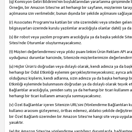
(q) Komisyon Geliri Bildirimi’nin boşluklarından yararlanma girişiminde
Örneğin, bir Amazon Sitesi’ne ait herhangi bir sayfanın, müşterinin tara
açılmasına izin verilmelidir; bunun dışında bir şekilde açılmasını sağlay
(r) Associates Programı’na katılan bir site üzerindeki veya siteden gele
bilgisayarları üzerinde kurulu yazılımlar aracılığıyla olanlar dahil) ya 
(s) Bir robot veya yazılım programı aracılığıyla ya da başka şekilde 
Sitesi’nde Oturumlar oluşturmayacaksınız.
(t) Müşteri değerlendirmesi veya yıldız puanı linkini Ürün Reklam API aracı
uyduğunuz durumlar haricinde, Sitenizde müşterilerimizin değerlendirme
(u) Hiçbir Ürün’ü doğrudan veya dolaylı olarak, kendi adınıza ya da başk
herhangi bir Ödül Etkinliği eylemini gerçekleştirmeyeceksiniz; ayrıca arkada
olduğunuz kişilerin, kendi adlarına, sizin adınıza ya da başka herhangi b
Etkinliği eyleminde bulunmasını doğrudan ya da dolaylı olarak teşvik 
Bağlantılar aracılığıyla, yeniden satış ya da herhangi bir ticari kullanı
herhangi bir ticari kullanım amacıyla sunmayacaksınız.
(v) Özel Bağlantılar içeren Sitenizin URL’sini (Yönlendirme Bağlantıları 
kullanıcı aracısını gizleyemez, örtbas edemez, aldatıcı şekilde değişti
bir Özel Bağlantı üzerinden bir Amazon Sitesi’ne hangi site veya uygula
yasaktır.
(w) Bir Amazon Sitesi’ne yönlendirme yaptığınız durumlarda, bağlantının