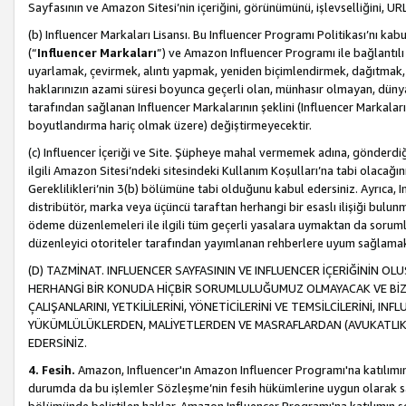
Sayfasının ve Amazon Sitesi’nin içeriğini, görünümünü, işlevselliğini, URL'
(b) Influencer Markaları Lisansı. Bu Influencer Programı Politikası’nı kab
(“
Influencer Markaları
”) ve Amazon Influencer Programı ile bağlantı
uyarlamak, çevirmek, alıntı yapmak, yeniden biçimlendirmek, dağıtmak, il
haklarınızın azami süresi boyunca geçerli olan, münhasır olmayan, dünya
tarafından sağlanan Influencer Markalarının şeklini (Influencer Markal
boyutlandırma hariç olmak üzere) değiştirmeyecektir.
(c) Influencer İçeriği ve Site. Şüpheye mahal vermemek adına, gönderdiğin
ilgili Amazon Sitesi’ndeki sitesindeki Kullanım Koşulları’na tabi olacağı
Gereklilikleri’nin 3(b) bölümüne tabi olduğunu kabul edersiniz. Ayrıca, Inf
distribütör, marka veya üçüncü taraftan herhangi bir esaslı ilişiği bul
ödeme düzenlemeleri ile ilgili tüm geçerli yasalara uymaktan da soruml
düzenleyici otoriteler tarafından yayımlanan rehberlere uyum sağlama
(D) TAZMİNAT. INFLUENCER SAYFASININ VE INFLUENCER İÇERİĞİNİN OL
HERHANGİ BİR KONUDA HİÇBİR SORUMLULUĞUMUZ OLMAYACAK VE BİZİ, B
ÇALIŞANLARINI, YETKİLİLERİNİ, YÖNETİCİLERİNİ VE TEMSİLCİLERİNİ, IN
YÜKÜMLÜLÜKLERDEN, MALİYETLERDEN VE MASRAFLARDAN (AVUKATLIK 
EDERSİNİZ.
4. Fesih.
Amazon, Influencer'ın Amazon Influencer Programı'na katılımını a
durumda da bu işlemler Sözleşme’nin fesih hükümlerine uygun olarak sağl