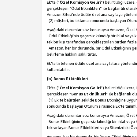
Ek’te (“
Özel Komisyon Geliri
”) belirtildiği üzere
gerçekleşen “Ödül Etkinlikleri” ile bağlantılı olarak
Amazon Sitesi’nde ödüle özel ana sayfaya yönlenir
(2) müşteri, bu tıklama sonucunda başlayan Oturu
Aşağıdaki durumlar söz konusuysa Amazon, Özel 
Ödül Etkinliği’nin geçersiz kılındığı bir ihlal vey
tek bir kişi tarafından gerçekleştirilen birden faz
Amazon, her bir durumda, bir Ödül Etkinliğinin ge
belirleme hakkını saklı tutar.
Ek’te listelenen ödüle özel ana sayfalara yönlendir
kullanılabilir.
(b) Bonus Etkinlikleri
Ek’te (“
Özel Komisyon Geliri
”) belirtildiği üzere
gerçekleşen “
Bonus Etkinlikleri
” ile bağlantılı ol
(1) Ek’te belirtilen şekilde Bonus Etkinliğine uygu
sonucunda başlayan Oturum sırasında Ek’te tanım
Aşağıdaki durumlar söz konusuysa Amazon, Özel 
Bonus Etkinliğinin geçersiz kılındığı bir ihlal vey
tekrarlayan Bonus Etkinlikleri veya Sitenizdeki Öz
Amazon, her bir durumda, bir Bonus Etkinliğinin g