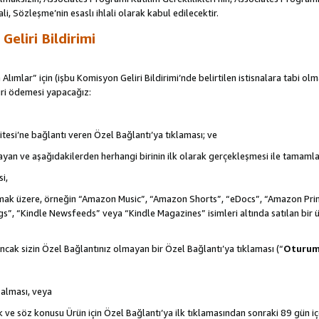
ali, Sözleşme’nin esaslı ihlali olarak kabul edilecektir.
eliri Bildirimi
 Alımlar” için (işbu Komisyon Geliri Bildirimi’nde belirtilen istisnalara tabi ol
ri ödemesi yapacağız:
itesi’ne bağlantı veren Özel Bağlantı’ya tıklaması; ve
şlayan ve aşağıdakilerden herhangi birinin ilk olarak gerçekleşmesi ile tamaml
i,
de olmak üzere, örneğin “Amazon Music”, “Amazon Shorts”, “eDocs”, “Amazon 
s”, “Kindle Newsfeeds” veya “Kindle Magazines” isimleri altında satılan bir 
ncak sizin Özel Bağlantınız olmayan bir Özel Bağlantı’ya tıklaması (“
Oturu
n alması, veya
ek ve söz konusu Ürün için Özel Bağlantı’ya ilk tıklamasından sonraki 89 gün i