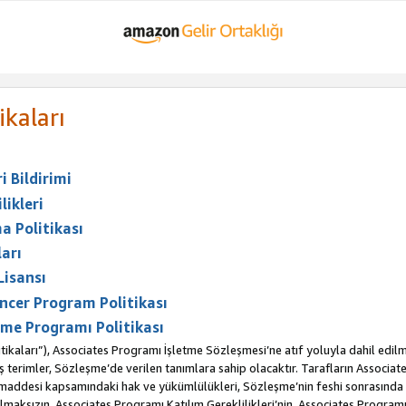
ikaları
 Bildirimi
likleri
a Politikası
arı
Lisansı
ncer Program Politikası
me Programı Politikası
ikaları”), Associates Programı İşletme Sözleşmesi’ne atıf yoluyla dahil edilm
erimler, Sözleşme’de verilen tanımlara sahip olacaktır. Tarafların Associates 
. maddesi kapsamındaki hak ve yükümlülükleri, Sözleşme’nin feshi sonrasınd
maksızın, Associates Programı Katılım Gereklilikleri’nin, Associates Programı