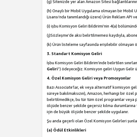
(g) Sitenizde yer alan Amazon Sitesi bağlantıları
(h) Onaylı bir Mobil Uygulama olmayan bir Mobil Uy
Lisansı’nda tanımlandığı üzere) Ürün Reklam API ve
(i) işbu Komisyon Geliri Bildirimi’nin 4(a) bölümünde 
(j)Sözleşme’de aksi belirtilmemesi kaydıyla, abonel
(k) Ürün listeleme sayfasında erişilebilir olmayan 
3. Standart Komisyon Geliri
İşbu Komisyon Geliri Bildirim’inde belirtilen sınır
Geliri
”) ödeyeceğiz. Komisyon geliri Uygun Gelir
4. Özel Komisyon Geliri veya Promosyonlar
Bazı Associate’lar, ek veya alternatif komisyon geli
süreye bakılmaksızın), Amazon, herhangi bir özel 
belirtilmedikçe, bu tür tüm özel programlar veya p
ölçüde benzer şekilde geçersiz kılma durumlarına t
için de büyük ölçüde benzer şekilde uygulanır.
Şu anda geçerli olan Özel Komisyon Gelirleri şunla
(a) Ödül Etkinlikleri