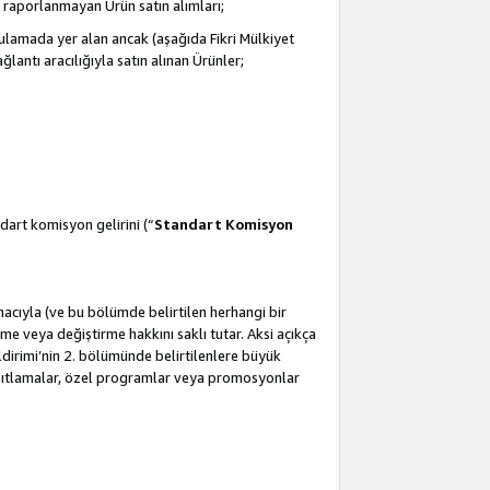
 raporlanmayan Ürün satın alımları;
ulamada yer alan ancak (aşağıda Fikri Mülkiyet
antı aracılığıyla satın alınan Ürünler;
dart komisyon gelirini (“
Standart Komisyon
amacıyla (ve bu bölümde belirtilen herhangi bir
 veya değiştirme hakkını saklı tutar. Aksi açıkça
ldirimi’nin 2. bölümünde belirtilenlere büyük
kısıtlamalar, özel programlar veya promosyonlar