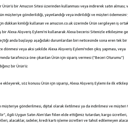
 bir Ürün’ü bir Amazon Sitesi üzerinden kullanması veya indirerek satın alması; 
rün müşteriye gönderildiği, yayınlandığı veya indirildiği ve müşteri ödemesin
için dükkan kimliği kullanan ve amazon.co.uk üzerinde Ürün sergileyen iş ortakl
iş bir Alexa Alışveriş Eylemi’ni kullanarak Alexa becerisi Sitenizle etkileşime g
e geçtiği anda başlayıp aşağıdaki durumlardan biri neticesinde sona eren tek b
ize dönmesi veya aksi şekilde Alexa Alışveriş Eylemi'nden çıkış yapması, veya
mında tarafınızca öne çıkarılan Ürün için sipariş vermesi (“Beceri Oturumu”)
ığınız bir Ürün’ü:
 ekleyerek, söz konusu Ürün için siparişi, Alexa Alışveriş Eylemi ile ilk etkile
nün müşteriye gönderilmesi, dijital olarak iletilmesi ya da indirilmesi ve müşter
r”, ilgili Uygun Satın Alım’dan fiilen elde ettiğimiz tutardan; kargo ücretleri, 
lleri, alacaklar, iadeler, kredi kartı işleme ücretleri ve tahsil edilemeyen al