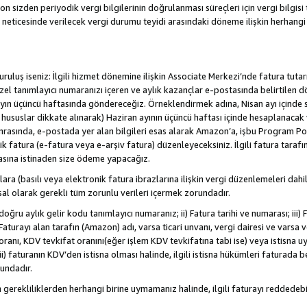
sizden periyodik vergi bilgilerinin doğrulanması süreçleri için vergi bilgisi t
 neticesinde verilecek vergi durumu teyidi arasındaki döneme ilişkin herhang
/kuruluş iseniz: İlgili hizmet dönemine ilişkin Associate Merkezi’nde fatura tuta
özel tanımlayıcı numaranızı içeren ve aylık kazançlar e-postasında belirtilen d
yen ayın üçüncü haftasında göndereceğiz. Örneklendirmek adına, Nisan ayı içind
. hususlar dikkate alınarak) Haziran ayının üçüncü haftası içinde hesaplanacak 
Sonrasında, e-postada yer alan bilgileri esas alarak Amazon’a, işbu Program Po
nik fatura (e-fatura veya e-arşiv fatura) düzenleyeceksiniz. İlgili fatura tara
asına istinaden size ödeme yapacağız.
nlara (basılı veya elektronik fatura ibrazlarına ilişkin vergi düzenlemeleri 
sal olarak gerekli tüm zorunlu verileri içermek zorundadır.
doğru aylık gelir kodu tanımlayıcı numaranız; ii) Fatura tarihi ve numarası; iii) 
) Faturayı alan tarafın (Amazon) adı, varsa ticari unvanı, vergi dairesi ve varsa
ranı, KDV tevkifat oranını(eğer işlem KDV tevkifatına tabi ise) veya istisna uy
i) faturanın KDV’den istisna olması halinde, ilgili istisna hükümleri faturada beli
rundadır.
n gerekliliklerden herhangi birine uymamanız halinde, ilgili faturayı redded