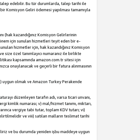
alep edebilir. Bu tür durumlarda, talep tarihi ile
i bir Komisyon Geliri ödemesi yapılması tamamıyla
rını (hak kazandığınız Komisyon Gelirlerinin
önem için sunulan hizmetleri teyit eden bir e-
e sunulan hizmetler için, hak kazandığınız Komisyon
ve size özel tanımlayıcı numaranız ile birlikte
litikası kapsamında amazon.com.tr sitesi için
fımızca onaylanacak ve geçerli bir fatura alınmasının
dahil) uygun olmak ve Amazon Turkey Perakende
Faturayı düzenleyen tarafın adı, varsa ticari unvanı,
 vergi kimlik numarası; v) mal/hizmet tanımı, miktarı,
arınca vergiye tabi tutar, toplam KDV tutarı; vi)
rtilmelidir ve viii) satılan malların teslimat tarihi
ebiliriz ve bu durumda yeniden işbu maddeye uygun