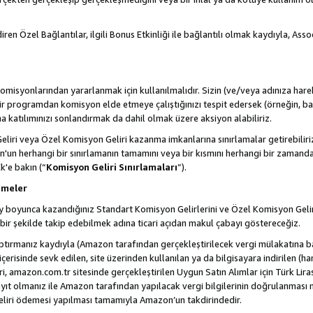
ren Özel Bağlantılar, ilgili Bonus Etkinliği ile bağlantılı olmak kaydıyla, Ass
misyonlarından yararlanmak için kullanılmalıdır. Sizin (ve/veya adınıza harek
rogramdan komisyon elde etmeye çalıştığınızı tespit edersek (örneğin, bağl
 katılımınızı sonlandırmak da dahil olmak üzere aksiyon alabiliriz.
liri veya Özel Komisyon Geliri kazanma imkanlarına sınırlamalar getirebilir
n'un herhangi bir sınırlamanın tamamını veya bir kısmını herhangi bir zamand
Ek'e bakın (“
Komisyon Geliri Sınırlamaları
”).
emeler
i ay boyunca kazandığınız Standart Komisyon Gelirlerini ve Özel Komisyon Gelir
ir şekilde takip edebilmek adına ticari açıdan makul çabayı göstereceğiz.
ptırmanız kaydıyla (Amazon tarafından gerçekleştirilecek vergi mülakatına bağ
 içerisinde sevk edilen, site üzerinden kullanılan ya da bilgisayara indirilen (ha
, amazon.com.tr sitesinde gerçekleştirilen Uygun Satın Alımlar için Türk Lira
t olmanız ile Amazon tarafından yapılacak vergi bilgilerinin doğrulanması n
eliri ödemesi yapılması tamamıyla Amazon’un takdirindedir.