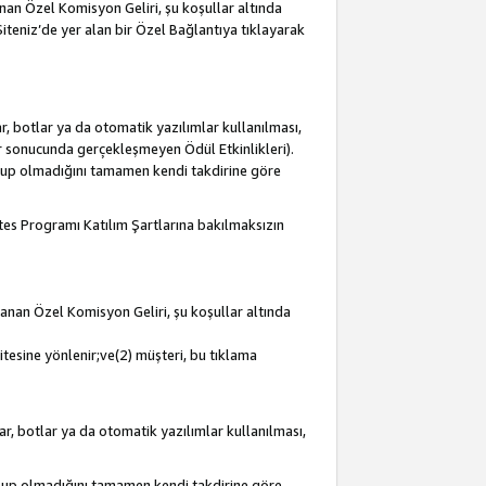
lanan Özel Komisyon Geliri, şu koşullar altında
 Siteniz’de yer alan bir Özel Bağlantıya tıklayarak
r, botlar ya da otomatik yazılımlar kullanılması,
lar sonucunda gerçekleşmeyen Ödül Etkinlikleri).
olup olmadığını tamamen kendi takdirine göre
iates Programı Katılım Şartlarına bakılmaksızın
mlanan Özel Komisyon Geliri, şu koşullar altında
itesine yönlenir;ve(2) müşteri, bu tıklama
ar, botlar ya da otomatik yazılımlar kullanılması,
olup olmadığını tamamen kendi takdirine göre