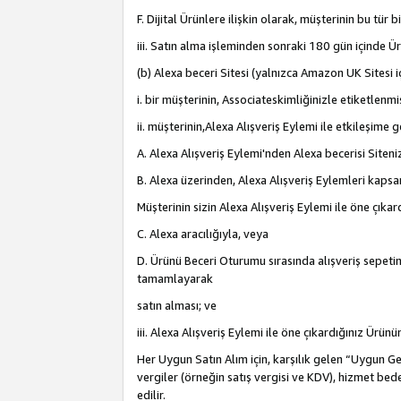
F. Dijital Ürünlere ilişkin olarak, müşterinin bu tür
iii. Satın alma işleminden sonraki 180 gün içinde Ü
(b) Alexa beceri Sitesi (yalnızca Amazon UK Sitesi 
i. bir müşterinin, Associateskimliğinizle etiketlenm
ii. müşterinin,Alexa Alışveriş Eylemi ile etkileşim
A. Alexa Alışveriş Eylemi'nden Alexa becerisi Siten
B. Alexa üzerinden, Alexa Alışveriş Eylemleri kapsa
Müşterinin sizin Alexa Alışveriş Eylemi ile öne çıkard
C. Alexa aracılığıyla, veya
D. Ürünü Beceri Oturumu sırasında alışveriş sepetine
tamamlayarak
satın alması; ve
iii. Alexa Alışveriş Eylemi ile öne çıkardığınız Ürü
Her Uygun Satın Alım için, karşılık gelen “Uygun Geli
vergiler (örneğin satış vergisi ve KDV), hizmet bede
edilir.