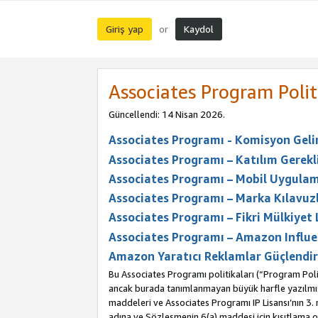
Giriş yap
Kaydol
or
Associates Program Polit
Güncellendi: 14 Nisan 2026.
Associates Programı - Komisyon Geliri
Associates Programı – Katılım Gerekli
Associates Programı – Mobil Uygulam
Associates Programı – Marka Kılavuzl
Associates Programı – Fikri Mülkiyet 
Associates Programı – Amazon Influe
Amazon Yaratıcı Reklamlar Güçlendir
Bu Associates Programı politikaları (“Program Polit
ancak burada tanımlanmayan büyük harfle yazılmış t
maddeleri ve Associates Programı IP Lisansı’nın 3
adına ve Sözleşmenin 6(a) maddesi için kısıtlama ol