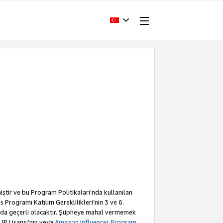
iştir ve bu Program Politikaları’nda kullanılan
Programı Katılım Gereklilikleri’nin 3 ve 6.
a da geçerli olacaktır. Şüpheye mahal vermemek
 IP Lisansı’nın veya
Amazon Influencer Program