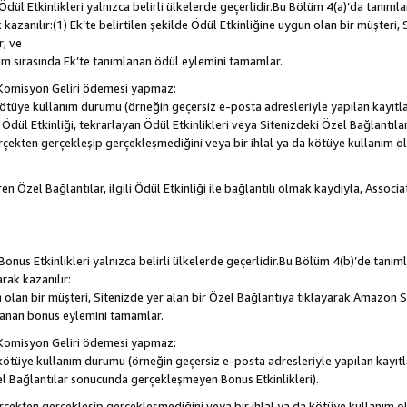
, Ödül Etkinlikleri yalnızca belirli ülkelerde geçerlidir.Bu Bölüm 4(a)’da tanım
 kazanılır:(1) Ek’te belirtilen şekilde Ödül Etkinliğine uygun olan bir müşteri,
; ve
m sırasında Ek’te tanımlanan ödül eylemini tamamlar.
Komisyon Geliri ödemesi yapmaz:
a kötüye kullanım durumu (örneğin geçersiz e-posta adresleriyle yapılan kayıtla
la Ödül Etkinliği, tekrarlayan Ödül Etkinlikleri veya Sitenizdeki Özel Bağlantı
rçekten gerçekleşip gerçekleşmediğini veya bir ihlal ya da kötüye kullanım 
en Özel Bağlantılar, ilgili Ödül Etkinliği ile bağlantılı olmak kaydıyla, Assoc
, Bonus Etkinlikleri yalnızca belirli ülkelerde geçerlidir.Bu Bölüm 4(b)’de tanı
arak kazanılır:
n olan bir müşteri, Sitenizde yer alan bir Özel Bağlantıya tıklayarak Amazon S
lanan bonus eylemini tamamlar.
Komisyon Geliri ödemesi yapmaz:
a kötüye kullanım durumu (örneğin geçersiz e-posta adresleriyle yapılan kayıtl
el Bağlantılar sonucunda gerçekleşmeyen Bonus Etkinlikleri).
erçekten gerçekleşip gerçekleşmediğini veya bir ihlal ya da kötüye kullanım 