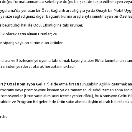
nın doğru formatlanmaması sebebiyle doğru bir şekilde takip edilemeyen veya
gulama’da yer alan bir Özel Bağlantı aracılığıyla ya da Onaylı bir Mobil Uyg
ya size sağladığımız diğer bağlantı kurma araçlarıyla sunulmayan bir Özel Bağl
belirtildiği hali ile Ödül Etkinliği’ne tabi ürünler,
ik olarak satın alınan Ürünler; ve
ön sipariş veya ön sürüm olan Ürünler.
lamalara ve Sözleşme’ye uyuma tabi olmak kaydıyla, size Ek’te tanımlanan stan
 üzerinden yüzdesel olarak hesaplanmaktadır.
ri (“
Özel Komisyon Geliri
”) elde etme fırsatı sunulabilir. Açıklık getirmek 
programı veya promosyonu kısmen ya da tamamen, dilediği zaman sona erdirme
romosyonlar (Ürün satın alımlarını içermeyenler dâhil), bu Komisyon Geliri Bi
abidir ve Program Belgeleri’nde Ürün satın alımına ilişkin olarak belirtilen 
rdır: