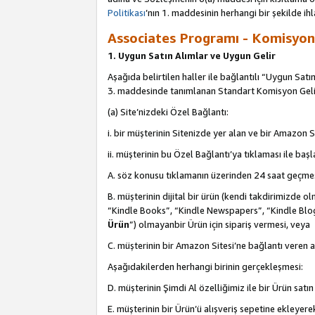
Politikası
’nın 1. maddesinin herhangi bir şekilde ihl
Associates Programı - Komisyon G
1. Uygun Satın Alımlar ve Uygun Gelir
Aşağıda belirtilen haller ile bağlantılı “Uygun Satın
3. maddesinde tanımlanan Standart Komisyon Geli
(a) Site’nizdeki Özel Bağlantı:
i. bir müşterinin Sitenizde yer alan ve bir Amazon S
ii. müşterinin bu Özel Bağlantı’ya tıklaması ile ba
A. söz konusu tıklamanın üzerinden 24 saat geçmes
B. müşterinin dijital bir ürün (kendi takdirimiz
“Kindle Books”, “Kindle Newspapers”, “Kindle Blog
Ürün
”) olmayanbir Ürün için sipariş vermesi, veya
C. müşterinin bir Amazon Sitesi’ne bağlantı veren a
Aşağıdakilerden herhangi birinin gerçekleşmesi:
D. müşterinin Şimdi Al özelliğimiz ile bir Ürün satı
E. müşterinin bir Ürün’ü alışveriş sepetine ekleyer