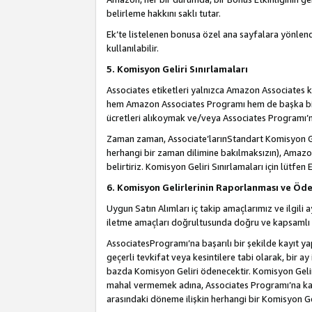
belirleme hakkını saklı tutar.
Ek’te listelenen bonusa özel ana sayfalara yönlendi
kullanılabilir.
5. Komisyon Geliri Sınırlamaları
Associates etiketleri yalnızca Amazon Associates ko
hem Amazon Associates Programı hem de başka bir p
ücretleri alıkoymak ve/veya Associates Programı’na
Zaman zaman, Associate’larınStandart Komisyon Ge
herhangi bir zaman dilimine bakılmaksızın), Amazo
belirtiriz. Komisyon Geliri Sınırlamaları için lütfen 
6. Komisyon Gelirlerinin Raporlanması ve Öd
Uygun Satın Alımları iç takip amaçlarımız ve ilgil
iletme amaçları doğrultusunda doğru ve kapsamlı b
AssociatesProgramı’na başarılı bir şekilde kayıt ya
geçerli tevkifat veya kesintilere tabi olarak, bir ay
bazda Komisyon Geliri ödenecektir. Komisyon Geliri
mahal vermemek adına, Associates Programı’na kayı
arasındaki döneme ilişkin herhangi bir Komisyon G