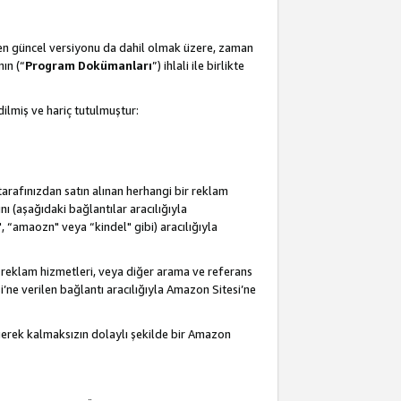
 en güncel versiyonu da dahil olmak üzere, zaman
ın (“
Program Dokümanları
”) ihlali ile birlikte
ilmiş ve hariç tutulmuştur:
 tarafınızdan satın alınan herhangi bir reklam
nı (aşağıdaki bağlantılar aracılığıyla
, “amaozn" veya “kindel" gibi) aracılığıyla
 reklam hizmetleri, veya diğer arama ve referans
i’ne verilen bağlantı aracılığıyla Amazon Sitesi’ne
 gerek kalmaksızın dolaylı şekilde bir Amazon