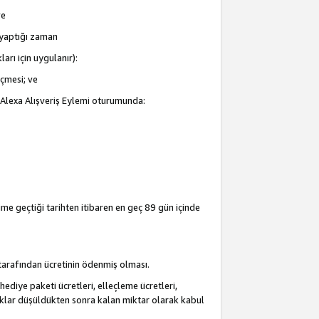
ve
i yaptığı zaman
arı için uygulanır):
eçmesi; ve
ir Alexa Alışveriş Eylemi oturumunda:
şime geçtiği tarihten itibaren en geç 89 gün içinde
i tarafından ücretinin ödenmiş olması.
hediye paketi ücretleri, elleçleme ücretleri,
acaklar düşüldükten sonra kalan miktar olarak kabul