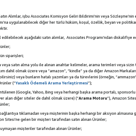
tın Alımlar, işbu Associates Komisyon Geliri Bildirimi’nin veya Sözleşme’nin
na uygulanabilecek diğer her türlü hüküm, koşul, özellik, beyan ve politikan
ktir.
 edilebilecek aşağıdaki satın alımlar, Associates Programı’ndan diskalifiye ed
ünler;
ün siparişleri;
rma veya satın alma yolu ile alınan anahtar kelimeler, arama terimleri veya sizin
atılım dahil olmak üzere veya “amazon”, “kindle” ya da diğer Amazon Markaları
ilirsiniz) veya bunların hatalı yazımları ya da türevlerini (örneğin, “ammazon"
rünler (“
Yasaklı Ödemeli Arama Yerleştirmesi
”);
ntülenen (Google, Yahoo, Bing veya herhangi başka arama portalı, sponsorlu
r alan diğer siteler de dahil olmak üzere) (“
Arama Motoru
”), Amazon Sites
ünler;
 bir bağlantıya tıklamadan veya müşterinin başka herhangi bir aksiyon almasına
n Sitesi’ne gelen bir müşteri tarafından satın alınan Ürünler;
 uymayan müşteriler tarafından alınan Ürünler;