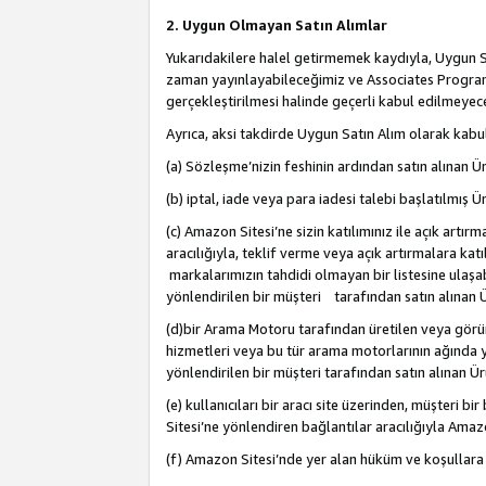
2. Uygun Olmayan Satın Alımlar
Yukarıdakilere halel getirmemek kaydıyla, Uygun Sa
zaman yayınlayabileceğimiz ve Associates Programı’
gerçekleştirilmesi halinde geçerli kabul edilmeyece
Ayrıca, aksi takdirde Uygun Satın Alım olarak kabul
(a) Sözleşme’nizin feshinin ardından satın alınan Ür
(b) iptal, iade veya para iadesi talebi başlatılmış Ür
(c) Amazon Sitesi’ne sizin katılımınız ile açık artı
aracılığıyla, teklif verme veya açık artırmalara k
markalarımızın tahdidi olmayan bir listesine ulaşab
yönlendirilen bir müşteri tarafından satın alınan Ü
(d)bir Arama Motoru tarafından üretilen veya görü
hizmetleri veya bu tür arama motorlarının ağında ye
yönlendirilen bir müşteri tarafından satın alınan Ür
(e) kullanıcıları bir aracı site üzerinden, müşteri
Sitesi’ne yönlendiren bağlantılar aracılığıyla Amazo
(f) Amazon Sitesi’nde yer alan hüküm ve koşullara