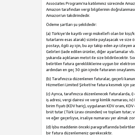
Associates Programı’na katılımınız sürecinde Amazon 
Amazon tarafından vergi bilgilerinin doğrulanması
Amazon’un takdirindedir.
Ödeme şartları şu şekildedir:
(a) Türkiye’de kayıtlı vergi mükellefi olan bir kişi
tutarlarını esas alarak) sizinle paylaşacak ve size 
postayı, ilgili ay için, bu ayı takip eden ayı izle
Gelirleri (iade edilen ürünler, diğer ayarlamalar vb
yukarıda açıklanan metot ile size bildirilecektir. 
belirtilen fatura gerekliliklerine uygun bir elektro
ardından en geç 30 gün içinde faturanın onaylanm
(b) Tarafınızca düzenlenen faturalar, geçerli kanu
Hizmetleri Limited Şirketi’ne fatura kesmek için ya
(c) Ayrıca, tarafınızca düzenlenecek faturalarda, i) 
iş adresi, vergi dairesi ve vergi kimlik numarası, iv
birim fiyatı (KDV hariç), uygulanan KDV oranı, KDV o
brüt tutar (Türk Lirası cinsinden) ve toplam tutar; vi
ve eğer geçerliyse, irsaliye numarası yer almak zo
(d) İşbu maddenin önceki paragraflarında belirtile
bir fatura düzenlemeniz gerekecektir.