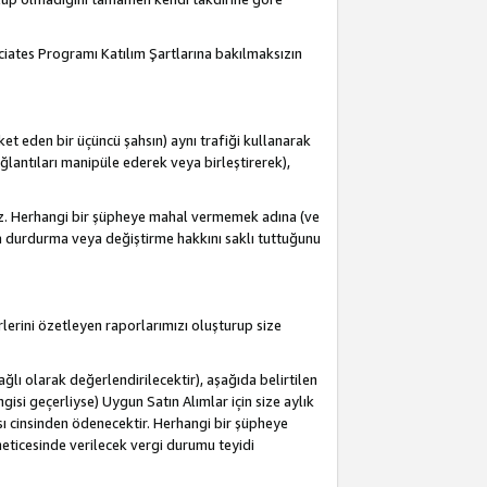
ociates Programı Katılım Şartlarına bakılmaksızın
et eden bir üçüncü şahsın) aynı trafiği kullanarak
antıları manipüle ederek veya birleştirerek),
iz. Herhangi bir şüpheye mahal vermemek adına (ve
a durdurma veya değiştirme hakkını saklı tuttuğunu
lerini özetleyen raporlarımızı oluşturup size
lı olarak değerlendirilecektir), aşağıda belirtilen
ngisi geçerliyse) Uygun Satın Alımlar için size aylık
sı cinsinden ödenecektir. Herhangi bir şüpheye
eticesinde verilecek vergi durumu teyidi