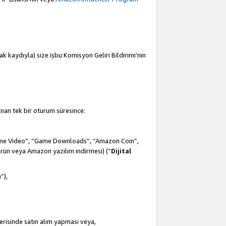
mak kaydıyla) size işbu Komisyon Geliri Bildirimi’nin
anan tek bir oturum süresince:
Prime Video”, “Game Downloads”, “Amazon Coin”,
ürün veya Amazon yazılım indirmesi) (“
Dijital
m
”),
çerisinde satın alım yapması veya,