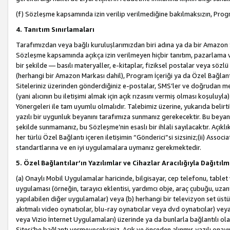
(f) Sözleşme kapsamında izin verilip verilmediğine bakılmaksızın, Progr
4. Tanıtım Sınırlamaları
Tarafımızdan veya bağlı kuruluşlarımızdan biri adına ya da bir Amazon 
Sözleşme kapsamında açıkça izin verilmeyen hiçbir tanıtım, pazarlama v
bir şekilde — basılı materyaller, e-kitaplar, fiziksel postalar veya söz
(herhangi bir Amazon Markası dahil), Program İçeriği ya da Özel Bağlant
Siteleriniz üzerinden gönderdiğiniz e-postalar, SMS’ler ve doğrudan mesaj
(yani alıcının bu iletişimi almak için açık rızasını vermiş olması koşul
Yönergeleri ile tam uyumlu olmalıdır. Talebimiz üzerine, yukarıda belir
yazılı bir uygunluk beyanını tarafımıza sunmanız gerekecektir. Bu beyanı
şekilde sunmamanız, bu Sözleşme’nin esaslı bir ihlali sayılacaktır. Açık
her türlü Özel Bağlantı içeren iletişimin “Gönderici”si sizsiniz;(ii) Asso
standartlarına ve en iyi uygulamalara uymanız gerekmektedir.
5. Özel Bağlantılar’ın Yazılımlar ve Cihazlar Aracılığıyla Dağıtılm
(a) Onaylı Mobil Uygulamalar haricinde, bilgisayar, cep telefonu, tablet 
uygulaması (örneğin, tarayıcı eklentisi, yardımcı obje, araç çubuğu, uzan
yapılabilen diğer uygulamalar) veya (b) herhangi bir televizyon set üstü k
akıtmalı video oynatıcılar, blu-ray oynatıcılar veya dvd oynatıcılar) ve
veya Vizio İnternet Uygulamaları) üzerinde ya da bunlarla bağlantılı o
Sitesi’be bağlantı vermeyeceksiniz. Açık ve önceden alınmış yazılı onay