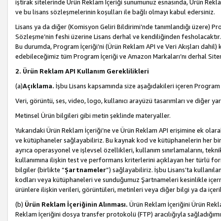
iştirak sitelerinde Ürün Reklam İçeriği sunumunuz esnasında, Ürün Reklam 
ve bu lisans sözleşmelerinin koşulları ile bağlı olmayı kabul edersiniz.
Lisans ya da diğer (Komisyon Geliri Bildirimi’nde tanımlandığı üzer
Sözleşme’nin feshi üzerine Lisans derhal ve kendiliğinden fesholacaktır.
Bu durumda, Program İçeriği’ni (Ürün Reklam API ve Veri Akışları dahil
edebileceğimiz tüm Program İçeriği ve Amazon Markaları’nı derhal Siteni
2. Ürün Reklam API Kullanım Gereklilikleri
(a)
Açıklama.
İşbu Lisans kapsamında size aşağıdakileri içeren Program İ
Veri, görüntü, ses, video, logo, kullanıcı arayüzü tasarımları ve diğer ya
Metinsel Ürün bilgileri gibi metin şeklinde materyaller.
Yukarıdaki Ürün Reklam İçeriği’ne ve Ürün Reklam API erişimine ek olar
ve kütüphaneler sağlayabiliriz. Bu kaynak kod ve kütüphanelerin her biri s
ayrıca operasyonel ve işlevsel özellikleri, kullanım sınırlamalarını, tekn
kullanımına ilişkin test ve performans kriterlerini açıklayan her türlü fo
bilgiler (birlikte “
Şartnameler
”) sağlayabiliriz. İşbu Lisans’ta kullan
kodları veya kütüphaneleri ve sunduğumuz Şartnameleri kesinlikle içerme
ürünlere ilişkin verileri, görüntüleri, metinleri veya diğer bilgi ya da içer
(b)
Ürün Reklam İçeriğinin Alınması.
Ürün Reklam İçeriğini Ürün Rekla
Reklam İçeriğini dosya transfer protokolü (FTP) aracılığıyla sağladığımız 