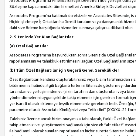
Associates Programı’na Amerika Birleşik Devletleri’nde yerleşik olmayan b
Sözleşme kapsamındaki tüm hizmetleri Amerika Birleşik Devletleri dışınd
Associates Programı'na katılmak ücretsizdir ve Associates Sitesinde, iş
Hiçbir işletmeye İş Ortakları’na ücretli kurulum veya danışmanlık hizme
dahi size ödeme karşılığında hizmetler sunmaya çalışırsa dikkatli olun.
2. Sitenizde Yer Alan Bağlantılar
(a) Özel Bağlantılar
Associates Programı’na başvurduktan sonra Siteniz’de Özel Bağlantılara y
raporlanmasını ve tahakkuk ettirilmesini sağlar. Özel Bağlantıların size
(b) Tüm Özel Bağlantılar için Geçerli Genel Gereklilikler
Özel Bağlantıları kendiniz oluşturabilirsiniz veya bizim tarafımızdan size
bildirmemiz halinde, ilgili bağlantı türlerini Sitenizde göstermeyi durdu
tarzından ve yerleşiminden ve (sizin tarafınızdan oluşturulan veya bizi
yönlendirmelerini uygun şekilde takip etmemiz için gereken formatı içer
yer işareti olarak eklemeye teşvik etmemeniz gerekmektedir. Örneğin, 
parametre olarak Associate Kimliğinizi veya “etiketini” (XXXXX-21 for
Talebiniz üzerine ancak bizim onayımıza tabi olarak, farklı Özel Bağlantı
takip etmenizi ve iyileştirmenizi sağlamak için size ek “alt etiket” Assoc
ile bağlantılı olarak sunulan raporlamaları hiçbir surette Sitenizin belirli 