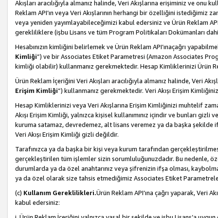
Akışları aracılığıyla almanız halinde, Veri Akışlarına erişiminiz ve onu k
Reklam API’ın veya Veri Akışlarının herhangi bir özelliğini istediğimiz
veya yeniden yayımlayabileceğimizi kabul edersiniz ve Ürün Reklam API’a v
gerekliliklere (işbu Lisans ve tüm Program Politikaları Dokümanları da
Hesabınızın kimliğini belirlemek ve Ürün Reklam API’ınaçağrı yapabilmek i
Kimliği
”) ve bir Associates Etiket Parametresi (Amazon Associates Prog
kimliği olabilir) kullanmanız gerekmektedir. Hesap Kimliklerinizi Ürün R
Ürün Reklam İçeriğini Veri Akışları aracılığıyla almanız halinde, Veri Akış
Erişim Kimliği
”) kullanmanız gerekmektedir. Veri Akışı Erişim Kimliğiniz
Hesap Kimliklerinizi veya Veri Akışlarına Erişim Kimliğinizi muhtelif zama
Akışı Erişim Kimliği, yalnızca kişisel kullanımınız içindir ve bunları giz
kuruma satamaz, devredemez, alt lisans veremez ya da başka şekilde ifşa
Veri Akışı Erişim Kimliği gizli değildir.
Tarafınızca ya da başka bir kişi veya kurum tarafından gerçekleştirilmes
gerçekleştirilen tüm işlemler sizin sorumluluğunuzdadır. Bu nedenle, öze
durumlarda ya da özel anahtarınız veya şifrenizin ifşa olması, kaybolmas
ya da özel olarak size tahsis etmediğimiz Associates Etiket Parametreleri
(c)
Kullanım Gereklilikleri.
Ürün Reklam API’ına çağrı yaparak, Veri Akı
kabul edersiniz:
i. Ürün Reklam İçeriğini yalnızca yasal bir şekilde ve işbu Lisans’a uygun