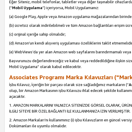
Eğer Siteniz, mobil telefonlar, tabletler veya diğer taşınabilir cihazlar
(“
Mobil Uygulama
”) içeriyorsa, Mobil Uygulamanız:
(a) Google Play, Apple veya Amazon uygulama mağazalarından birinde 
(b) ücretsiz olarak indirilebilmeli ve tüm Amazon bağlantıları erişim ücre
(c) orijinal içeriğe sahip olmalıdır;
(d) Amazon’un kendi alışveriş uygulaması özelliklerini taklit etmemelidi
(e) WebViews’da yer alan Amazon web sayfalarını barındırmamalı veya
Başvurunuzu değerlendireceğiz ve kabul veya reddedildiğine ilişkin si
Mobil Uygulama” olarak kabul edilecektir.
Associates Programı Marka Kılavuzları ("Mark
İşbu Kılavuz, İçeriğin bir parçası olarak size sağladığımız markaların (“
A
olup, bir Amazon Markasının işbu Kılavuzu ihlal edecek şekilde kullanım
açacaktır.
1. AMAZON MARKALARINI YALNIZCA SİTENİZDE GÖRSEL OLARAK, ÜRÜN
İLGİLİ SİTEYE BİR ÖZEL BAĞLANTI İLE KULLANMANIZA İZİN VERİLMİŞTİR.
2. Amazon Markaları’nı kullanımınız (i) işbu Kılavuzların en güncel versiy
Dokümanları ile uyumlu olmalıdır.