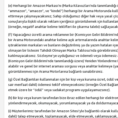
(e) Herhangi bir Amazon Markası’nı (Marka Kılavuzları’nda tanımlandığı ü
“ammazon”, “amaozn”, ve “kindel”) herhangi bir Arama Motorunda kulla
ettirmeye çalışmayacaksınız; Sahip olduğumuz diğer hak veya yasal çöz
sonuçlarıyla ilişkili olarak reklam içeriğinizi görüntülemek için kullanıl
(örneğin, negatif anahtar kelime teklifleri ile çıkarma talebi) sağlayaca
(f) Yapacağınız ücretli arama reklamının bir (Komisyon Geliri Bildirimi’
bir Arama Motorundaki anahtar kelime açık artırmalarında anahtar kelim
iştiraklerinin markaları ve bunların değiştirilmiş ya da yazım hataları iç
olmayan bir listesini Tahdidi Olmayan Marka Tablosu’nda görebilirsiniz)
katılmayacaksınız. Sözleşme’ye uyduğunuz ve ödemeli veya ödemesiz ara
(Komisyon Geliri Bildirimi’nde tanımlandığı üzere) Yeniden Yönlendirme 
alabilir ve genel bir internet araması sorgusu veya anahtar kelimeye (y
görüntülenmesi için Arama Motorlarına bağlantı sunabilirsiniz.
(g) Özel Bağlantıları kullanmaları için bir kişi veya kuruma ücret, ödül 
sair menfaat dahil) ödemesi teklif etmeyeceksiniz (örneğin Özel Bağlantıl
etmek üzere bir “ödül” veya sadakat programı uygulayamazsınız).
(h) Bir kişi veya kurum tarafından bize ibraz edilen herhangi bir elekt
yönlendirmeyecek, okumayacak, yorumlamayacak ya da doldurmayacak
(i) Müşterilerimiz tarafından bir Amazon Sitesi’yle bağlantılı olarak kulla
dahil) talep etmeyecek, toplamayacak, elde etmeyecek, saklamayacak,