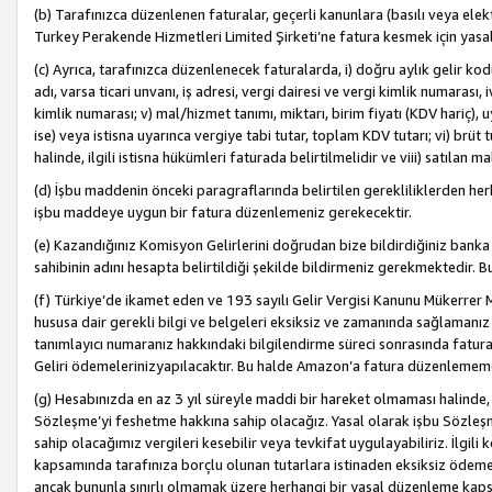
(b) Tarafınızca düzenlenen faturalar, geçerli kanunlara (basılı veya ele
Turkey Perakende Hizmetleri Limited Şirketi’ne fatura kesmek için yasal
(c) Ayrıca, tarafınızca düzenlenecek faturalarda, i) doğru aylık gelir kodu
adı, varsa ticari unvanı, iş adresi, vergi dairesi ve vergi kimlik numarası,
kimlik numarası; v) mal/hizmet tanımı, miktarı, birim fiyatı (KDV hariç)
ise) veya istisna uyarınca vergiye tabi tutar, toplam KDV tutarı; vi) brüt 
halinde, ilgili istisna hükümleri faturada belirtilmelidir ve viii) satılan 
(d) İşbu maddenin önceki paragraflarında belirtilen gerekliliklerden he
işbu maddeye uygun bir fatura düzenlemeniz gerekecektir.
(e) Kazandığınız Komisyon Gelirlerini doğrudan bize bildirdiğiniz banka
sahibinin adını hesapta belirtildiği şekilde bildirmeniz gerekmektedir. 
(f) Türkiye’de ikamet eden ve 193 sayılı Gelir Vergisi Kanunu Mükerrer 
hususa dair gerekli bilgi ve belgeleri eksiksiz ve zamanında sağlamanız
tanımlayıcı numaranız hakkındaki bilgilendirme süreci sonrasında fatur
Geliri ödemelerinizyapılacaktır. Bu halde Amazon’a fatura düzenlemem
(g) Hesabınızda en az 3 yıl süreyle maddi bir hareket olmaması halinde
Sözleşme’yi feshetme hakkına sahip olacağız. Yasal olarak işbu Sözl
sahip olacağımız vergileri kesebilir veya tevkifat uygulayabiliriz. İlgil
kapsamında tarafınıza borçlu olunan tutarlara istinaden eksiksiz ödeme
ancak bununla sınırlı olmamak üzere herhangi bir yasal düzenleme kap