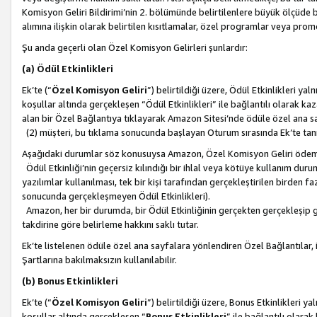
Komisyon Geliri Bildirimi’nin 2. bölümünde belirtilenlere büyük ölçüde 
alımına ilişkin olarak belirtilen kısıtlamalar, özel programlar veya pro
Şu anda geçerli olan Özel Komisyon Gelirleri şunlardır:
(a) Ödül Etkinlikleri
Ek’te (“
Özel Komisyon Geliri
”) belirtildiği üzere, Ödül Etkinlikleri ya
koşullar altında gerçekleşen “Ödül Etkinlikleri” ile bağlantılı olarak kaza
alan bir Özel Bağlantıya tıklayarak Amazon Sitesi’nde ödüle özel ana s
(2) müşteri, bu tıklama sonucunda başlayan Oturum sırasında Ek’te ta
Aşağıdaki durumlar söz konusuysa Amazon, Özel Komisyon Geliri öde
Ödül Etkinliği’nin geçersiz kılındığı bir ihlal veya kötüye kullanım dur
yazılımlar kullanılması, tek bir kişi tarafından gerçekleştirilen birden f
sonucunda gerçekleşmeyen Ödül Etkinlikleri).
Amazon, her bir durumda, bir Ödül Etkinliğinin gerçekten gerçekleşip 
takdirine göre belirleme hakkını saklı tutar.
Ek’te listelenen ödüle özel ana sayfalara yönlendiren Özel Bağlantılar, i
Şartlarına bakılmaksızın kullanılabilir.
(b) Bonus Etkinlikleri
Ek’te (“
Özel Komisyon Geliri
”) belirtildiği üzere, Bonus Etkinlikleri 
koşullar altında gerçekleşen “
Bonus Etkinlikleri
” ile bağlantılı olarak 