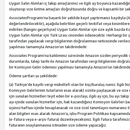
Uygun Satın Alımları iç takip amaçlarımız ve ilgili ay boyunca kazandığ
oluşturup size iletme amaçları doğrultusunda doğru ve kapsamlı bir şek
AssociatesProgramı’na başarılı bir şekilde kayıt yaptırmanız kaydıyla (
değerlendirilecektir), aşağıda belirtilen geçerli tevkifat veya kesintilere
indirilen (hangisi geçerliyse) Uygun Satın Alımlar için size aylık bazda 
Uygun Satın Alımlar için Türk Lirası cinsinden ödenecektir. Herhangi b
tarafından yapılacak vergi bilgilerinin doğrulanması neticesinde verile
yapılması tamamıyla Amazon’un takdirindedir.
Associates Programı’na katılımınız sürecinde Amazon sizden periyodik verg
durumlarda, talep tarihi ile Amazon tarafından vergi bilgilerinin doğru
bir Komisyon Geliri ödemesi yapılması tamamıyla Amazon’un takdirinde
Ödeme şartları şu şekildedir:
(a) Türkiye’de kayıtlı vergi mükellefi olan bir kişi/kuruluş iseniz: İlgili
Komisyon Gelirlerinin tutarlarını esas alarak) sizinle paylaşacak ve siz
için sunulan hizmetleri teyit eden bir e-postayı, ilgili ay için, bu ayı 
ayı içinde sunulan hizmetler için, hak kazandığınız Komisyon Gelirleri (i
üçüncü haftası içinde hesaplanacak ve size özel tanımlayıcı numaranız ile
alan bilgileri esas alarak Amazon’a, işbu Program Politikası kapsamında a
(e-fatura veya e-arşiv fatura) düzenleyeceksiniz. İlgili fatura tarafımı
faturanın onaylanmasına istinaden size ödeme yapacağız.