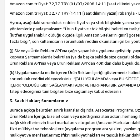
Amazon.com.tr Fiyat: 32,77 TRY (01/07/2008 14:11 [saat dilimini yazın] 
Amazon.com.tr Fiyat: 32,77 TRY (14:11 [saat dilimini yazın] itibarıyla - 
Ayrıca, aşağıdaki sorumluluk reddini fiyat veya stok bilgisinin yanına yer
yöntemlerle paylaşmalısınız: “Ürün fiyat ve stok bilgisi, belirtilen tarih
[lütfen uygulanabilir olduğu ölçüde ilgili Amazon Siteleri’ni girin] göste
fazla bilgi”, son kullanıcıların sorumluluk reddini okumaları için bir yön
(j) Siz veya Ürün Reklam API’ına çağrı yapan bir uygulama geliştirip ya
kopyası Şartnamelerde belirtilen (ya da başka şekilde size geçerli olduğ
Ürün Reklam API’ına veya Ürün Reklam API’dan 40K’dan daha büyük do
(k) Uygulamanızda metin içeren Ürün Reklam İçeriği göstermeniz halinde
sorumluluk reddini ekleyeceksiniz: “[BU UYGULAMADA veya BU SİTEDE,
İÇERİK ‘OLDUĞU GİBİ’ SAĞLANMAKTADIR VE HERHANGİ BİR ZAMANDA DEĞİŞ
talep edeceğimiz tüm bilgileri bize sağlamayı kabul edersiniz.
3. Saklı Haklar; Sunumlarınız
Burada açıkça belirtilen sınırlı lisanslar dışında, Associates Programı, Ö
Ürün Reklam İçeriği, bize ait olan veya işlettiğimiz alan adları, herhangi
bağlı şirketlerimizin ticari markaları ve logoları (Amazon Markaları dah
fikri mülkiyet ve teknolojilere (uygulama program ara yüzleri, yazılım gel
mülkiyet ve menfaatlerimiz (fikri mülkiyet hakları ve tescilli haklar dahil)