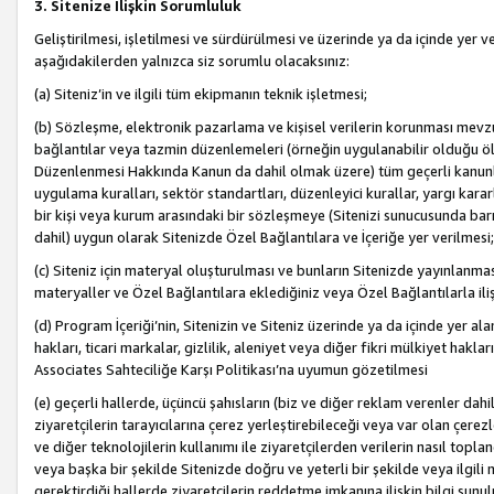
3. Sitenize İlişkin Sorumluluk
Geliştirilmesi, işletilmesi ve sürdürülmesi ve üzerinde ya da içinde yer ve
aşağıdakilerden yalnızca siz sorumlu olacaksınız:
(a) Siteniz’in ve ilgili tüm ekipmanın teknik işletmesi;
(b) Sözleşme, elektronik pazarlama ve kişisel verilerin korunması mevzua
bağlantılar veya tazmin düzenlemeleri (örneğin uygulanabilir olduğu ölç
Düzenlenmesi Hakkında Kanun da dahil olmak üzere) tüm geçerli kanunlar, y
uygulama kuralları, sektör standartları, düzenleyici kurallar, yargı kararl
bir kişi veya kurum arasındaki bir sözleşmeye (Sitenizi sunucusunda barı
dahil) uygun olarak Sitenizde Özel Bağlantılara ve İçeriğe yer verilmesi;
(c) Siteniz için materyal oluşturulması ve bunların Sitenizde yayınlanmas
materyaller ve Özel Bağlantılara eklediğiniz veya Özel Bağlantılarla ili
(d) Program İçeriği’nin, Sitenizin ve Siteniz üzerinde ya da içinde yer al
hakları, ticari markalar, gizlilik, aleniyet veya diğer fikri mülkiyet hak
Associates Sahteciliğe Karşı Politikası’na uyumun gözetilmesi
(e) geçerli hallerde, üçüncü şahısların (biz ve diğer reklam verenler dah
ziyaretçilerin tarayıcılarına çerez yerleştirebileceği veya var olan çerezler
ve diğer teknolojilerin kullanımı ile ziyaretçilerden verilerin nasıl toplandı
veya başka bir şekilde Sitenizde doğru ve yeterli bir şekilde veya ilgili 
gerektirdiği hallerde ziyaretçilerin reddetme imkanına ilişkin bilgi sunul