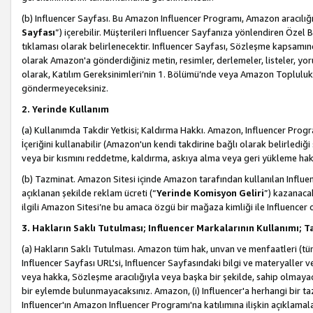
(b) Influencer Sayfası. Bu Amazon Influencer Programı, Amazon aracılığı
Sayfası
”) içerebilir. Müşterileri Influencer Sayfanıza yönlendiren Özel B
tıklaması olarak belirlenecektir. Influencer Sayfası, Sözleşme kapsamınd
olarak Amazon'a gönderdiğiniz metin, resimler, derlemeler, listeler, yorum
olarak, Katılım Gereksinimleri’nin 1. Bölümü’nde veya Amazon Topluluk Ku
göndermeyeceksiniz.
2. Yerinde Kullanım
(a) Kullanımda Takdir Yetkisi; Kaldırma Hakkı. Amazon, Influencer Progra
İçeriğini kullanabilir (Amazon'un kendi takdirine bağlı olarak belirledi
veya bir kısmını reddetme, kaldırma, askıya alma veya geri yükleme hakkı
(b) Tazminat. Amazon Sitesi içinde Amazon tarafından kullanılan Influencer
açıklanan şekilde reklam ücreti (“
Yerinde Komisyon Geliri
”) kazanaca
ilgili Amazon Sitesi’ne bu amaca özgü bir mağaza kimliği ile Influencer 
3. Hakların Saklı Tutulması; Influencer Markalarının Kullanımı;
(a) Hakların Saklı Tutulması. Amazon tüm hak, unvan ve menfaatleri (tüm 
Influencer Sayfası URL'si, Influencer Sayfasındaki bilgi ve materyaller
veya hakka, Sözleşme aracılığıyla veya başka bir şekilde, sahip olmayac
bir eylemde bulunmayacaksınız. Amazon, (i) Influencer'a herhangi bir t
Influencer'ın Amazon Influencer Programı'na katılımına ilişkin açıklamal