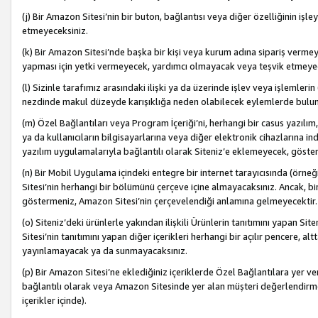
(j) Bir Amazon Sitesi’nin bir buton, bağlantısı veya diğer özelliğinin 
etmeyeceksiniz.
(k) Bir Amazon Sitesi’nde başka bir kişi veya kurum adına sipariş verm
yapması için yetki vermeyecek, yardımcı olmayacak veya teşvik etmeyec
(l) Sizinle tarafımız arasındaki ilişki ya da üzerinde işlev veya işlemler
nezdinde makul düzeyde karışıklığa neden olabilecek eylemlerde bulu
(m) Özel Bağlantıları veya Program İçeriği’ni, herhangi bir casus yazılım,
ya da kullanıcıların bilgisayarlarına veya diğer elektronik cihazlarına 
yazılım uygulamalarıyla bağlantılı olarak Siteniz’e eklemeyecek, göst
(n) Bir Mobil Uygulama içindeki entegre bir internet tarayıcısında (örn
Sitesi’nin herhangi bir bölümünü çerçeve içine almayacaksınız. Ancak, bi
göstermeniz, Amazon Sitesi’nin çerçevelendiği anlamına gelmeyecektir.
(o) Siteniz’deki ürünlerle yakından ilişkili Ürünlerin tanıtımını yapan Si
Sitesi’nin tanıtımını yapan diğer içerikleri herhangi bir açılır pencere, a
yayınlamayacak ya da sunmayacaksınız.
(p) Bir Amazon Sitesi’ne eklediğiniz içeriklerde Özel Bağlantılara yer v
bağlantılı olarak veya Amazon Sitesinde yer alan müşteri değerlendirmele
içerikler içinde).