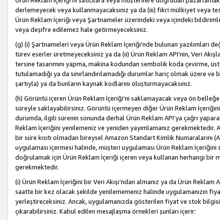
Ürün Reklam İçeriği’ni satıcılara veya müşterilere doğrudan pazarlamak, 
derlemeyecek veya kullanmayacaksınız ya da (iii) fikri mülkiyet veya tesci
Ürün Reklam İçeriği veya Şartnameler üzerindeki veya içindeki bildiri
veya deşifre edilemez hale getirmeyeceksiniz.
(g) (i) Şartnameleri veya Ürün Reklam İçeriği’nde bulunan yazılımları d
türev eserler üretmeyeceksiniz ya da (ii) Ürün Reklam API’nin, Veri Akışla
tersine tasarımını yapma, makina kodundan sembolik koda çevirme, üst
tutulamadığı ya da sınırlandırılamadığı durumlar hariç olmak üzere ve b
şartıyla) ya da bunların kaynak kodlarını oluşturmayacaksınız.
(h) Görüntü içeren Ürün Reklam İçeriği’ni saklamayacak veya ön belleğe 
süreyle saklayabilirsiniz. Görüntü içermeyen diğer Ürün Reklam İçeriğin
durumda, ilgili sürenin sonunda derhal Ürün Reklam API’ya çağrı yaparak
Reklam İçeriğini yenilemeniz ve yeniden yayımlamanız gerekmektedir. Ak
bir süre kısıtı olmadan bireysel Amazon Standart Kimlik Numaralarını (AS
uygulaması içermesi halinde, müşteri uygulaması Ürün Reklam İçeriğin
doğrulamak için Ürün Reklam İçeriği içeren veya kullanan herhangi bir m
gerekmektedir.
(i) Ürün Reklam İçeriğini bir Veri Akışı’ndan almanız ya da Ürün Reklam
saatte bir kez olacak şekilde yenilememeniz halinde uygulamanızın fiya
yerleştireceksiniz. Ancak, uygulamanızda gösterilen fiyat ve stok bilgis
çıkarabilirsiniz. Kabul edilen mesajlaşma örnekleri şunları içerir: