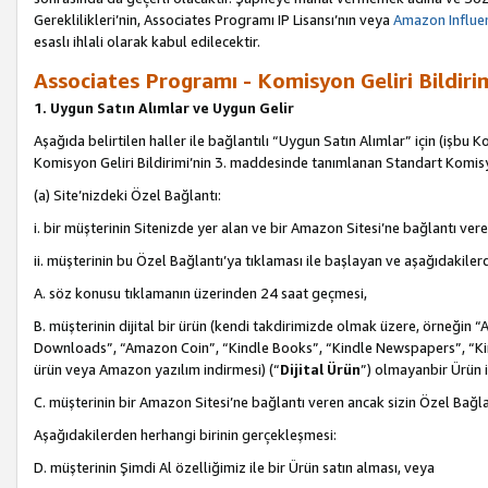
Gereklilikleri’nin, Associates Programı IP Lisansı’nın veya
Amazon Influen
esaslı ihlali olarak kabul edilecektir.
Associates Programı - Komisyon Geliri Bildiri
1. Uygun Satın Alımlar ve Uygun Gelir
Aşağıda belirtilen haller ile bağlantılı “Uygun Satın Alımlar” için (işbu K
Komisyon Geliri Bildirimi’nin 3. maddesinde tanımlanan Standart Komis
(a) Site’nizdeki Özel Bağlantı:
i. bir müşterinin Sitenizde yer alan ve bir Amazon Sitesi’ne bağlantı ver
ii. müşterinin bu Özel Bağlantı’ya tıklaması ile başlayan ve aşağıdakile
A. söz konusu tıklamanın üzerinden 24 saat geçmesi,
B. müşterinin dijital bir ürün (kendi takdirimizde olmak üzere, örneğ
Downloads”, “Amazon Coin”, “Kindle Books”, “Kindle Newspapers”, “Kind
ürün veya Amazon yazılım indirmesi) (“
Dijital Ürün
”) olmayanbir Ürün i
C. müşterinin bir Amazon Sitesi’ne bağlantı veren ancak sizin Özel Bağla
Aşağıdakilerden herhangi birinin gerçekleşmesi:
D. müşterinin Şimdi Al özelliğimiz ile bir Ürün satın alması, veya