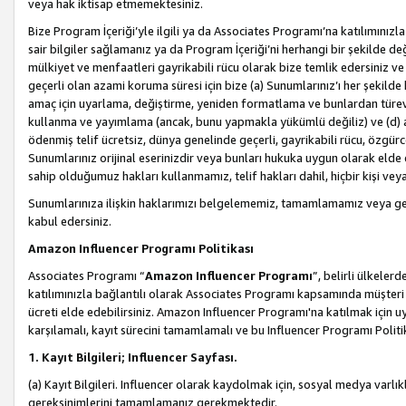
veya hak iktisap etmemektesiniz.
Bize Program İçeriği’yle ilgili ya da Associates Programı’na katılımınızla 
sair bilgiler sağlamanız ya da Program İçeriği’ni herhangi bir şekilde değ
mülkiyet ve menfaatleri gayrikabili rücu olarak bize temlik edersiniz v
geçerli olan azami koruma süresi için bize (a) Sunumlarınız’ı her şekild
amaç için uyarlama, değiştirme, yeniden formatlama ve bunlardan türev e
kullanma ve yayımlama (ancak, bunu yapmakla yükümlü değiliz) ve (d) aşağ
ödenmiş telif ücretsiz, dünya genelinde geçerli, gayrikabili rücu, özgürce 
Sunumlarınız orijinal eserinizdir veya bunları hukuka uygun olarak elde et
sahip olduğumuz hakları kullanmamız, telif hakları dahil, hiçbir kişi vey
Sunumlarınıza ilişkin haklarımızı belgelememiz, tamamlamamız veya geç
kabul edersiniz.
Amazon Influencer Programı Politikası
Associates Programı “
Amazon Influencer Programı
”, belirli ülkele
katılımınızla bağlantılı olarak Associates Programı kapsamında müşteri 
ücreti elde edebilirsiniz. Amazon Influencer Programı'na katılmak için u
karşılamalı, kayıt sürecini tamamlamalı ve bu Influencer Programı Politi
1. Kayıt Bilgileri; Influencer Sayfası.
(a) Kayıt Bilgileri. Influencer olarak kaydolmak için, sosyal medya varlık
gereksinimlerini tamamlamanız gerekmektedir.