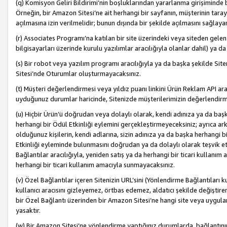
(q) Komisyon Geliri Bildirimi’nin boşluklarından yararlanma girişiminde
Örneğin, bir Amazon Sitesi’ne ait herhangi bir sayfanın, müşterinin tara
açılmasına izin verilmelidir; bunun dışında bir şekilde açılmasını sağlay
(r) Associates Programı’na katılan bir site üzerindeki veya siteden gele
bilgisayarları üzerinde kurulu yazılımlar aracılığıyla olanlar dahil) ya 
(s) Bir robot veya yazılım programı aracılığıyla ya da başka şekilde 
Sitesi’nde Oturumlar oluşturmayacaksınız.
(t) Müşteri değerlendirmesi veya yıldız puanı linkini Ürün Reklam API aracı
uyduğunuz durumlar haricinde, Sitenizde müşterilerimizin değerlendirme
(u) Hiçbir Ürün’ü doğrudan veya dolaylı olarak, kendi adınıza ya da başk
herhangi bir Ödül Etkinliği eylemini gerçekleştirmeyeceksiniz; ayrıca arkada
olduğunuz kişilerin, kendi adlarına, sizin adınıza ya da başka herhangi b
Etkinliği eyleminde bulunmasını doğrudan ya da dolaylı olarak teşvik 
Bağlantılar aracılığıyla, yeniden satış ya da herhangi bir ticari kullanı
herhangi bir ticari kullanım amacıyla sunmayacaksınız.
(v) Özel Bağlantılar içeren Sitenizin URL’sini (Yönlendirme Bağlantıları 
kullanıcı aracısını gizleyemez, örtbas edemez, aldatıcı şekilde değişti
bir Özel Bağlantı üzerinden bir Amazon Sitesi’ne hangi site veya uygula
yasaktır.
(w) Bir Amazon Sitesi’ne yönlendirme yaptığınız durumlarda, bağlantının