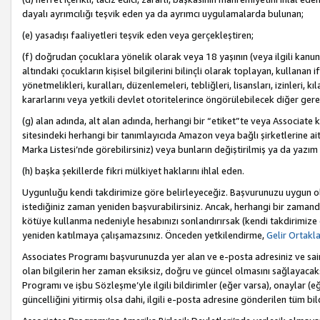
dayalı ayrımcılığı teşvik eden ya da ayrımcı uygulamalarda bulunan;
(e) yasadışı faaliyetleri teşvik eden veya gerçekleştiren;
(f) doğrudan çocuklara yönelik olarak veya 18 yaşının (veya ilgili kanun
altındaki çocukların kişisel bilgilerini bilinçli olarak toplayan, kullana
yönetmelikleri, kuralları, düzenlemeleri, tebliğleri, lisansları, izinleri, k
kararlarını veya yetkili devlet otoritelerince öngörülebilecek diğer gerekl
(g) alan adında, alt alan adında, herhangi bir “etiket”te veya Associate
sitesindeki herhangi bir tanımlayıcıda Amazon veya bağlı şirketlerine ai
Marka Listesi’nde görebilirsiniz) veya bunların değiştirilmiş ya da yazım
(h) başka şekillerde fikri mülkiyet haklarını ihlal eden.
Uygunluğu kendi takdirimize göre belirleyeceğiz. Başvurunuzu uygun o
istediğiniz zaman yeniden başvurabilirsiniz. Ancak, herhangi bir zaman
kötüye kullanma nedeniyle hesabınızı sonlandırırsak (kendi takdirimiz
yeniden katılmaya çalışamazsınız. Önceden yetkilendirme,
Gelir Ortakl
Associates Programı başvurunuzda yer alan ve e-posta adresiniz ve sair ileti
olan bilgilerin her zaman eksiksiz, doğru ve güncel olmasını sağlayacaks
Programı ve işbu Sözleşme’yle ilgili bildirimler (eğer varsa), onaylar (eğ
güncelliğini yitirmiş olsa dahi, ilgili e-posta adresine gönderilen tüm bil