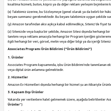
kısaltma hizmeti, buton, köprü ya da diğer reklam yerleşim biçimlerini 
(x) Talebimiz üzerine, bu Sözleşmeye (genel olarak ya da belirli bir hük
beyanı sunmanız gerekmektedir. Bu beyanı talebimize uygun şekilde sunma
(y) Amazon tarafından aksi açıkça kabul edilmedikçe, Siteniz’de fiyat tak
(z) Sitenizde veya başka bir şekilde, Amazon Sitesi dışında herhangi bi
tanıtımı veya reklamı amacıyla herhangi bir Program İçeriğini gösterem
ilgili herhangi bir veri, görsel, metin veya diğer bilgi ya da içeriği Si
Associates Programı Ürün Bildirimi (“Ürün Bildirimi”)
1. Ürünler
Associates Programı kapsamında, işbu Ürün Bildirimi’nde tanımlanan ekle
veya dijital ürün anlamına gelmektedir.
2. Hizmetler
Amazon Ev Hizmetleri dışında herhangi bir hizmet şu an itibariyle Ürünl
3. Kapsam Dışı Ürünler
Yukarıda yer verilenlere halel gelmemek üzere, aşağıda belirtilenler Ass
Ürünler
”):