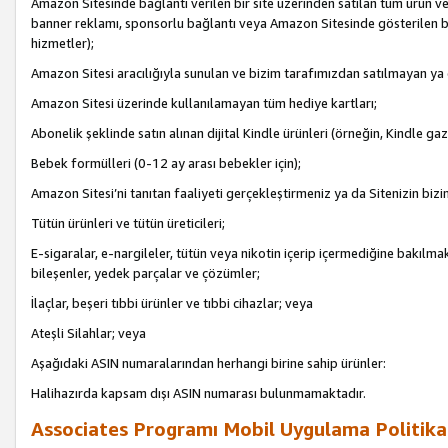
Amazon Sitesinde bağlantı verilen bir site üzerinden satılan tüm ürün ve
banner reklamı, sponsorlu bağlantı veya Amazon Sitesinde gösterilen başk
hizmetler);
Amazon Sitesi aracılığıyla sunulan ve bizim tarafımızdan satılmayan ya
Amazon Sitesi üzerinde kullanılamayan tüm hediye kartları;
Abonelik şeklinde satın alınan dijital Kindle ürünleri (örneğin, Kindle gaz
Bebek formülleri (0-12 ay arası bebekler için);
Amazon Sitesi’ni tanıtan faaliyeti gerçekleştirmeniz ya da Sitenizin bizi
Tütün ürünleri ve tütün üreticileri;
E-sigaralar, e-nargileler, tütün veya nikotin içerip içermediğine bakılmaks
bileşenler, yedek parçalar ve çözümler;
İlaçlar, beşeri tıbbi ürünler ve tıbbi cihazlar; veya
Ateşli Silahlar; veya
Aşağıdaki ASIN numaralarından herhangi birine sahip ürünler:
Halihazırda kapsam dışı ASIN numarası bulunmamaktadır.
Associates Programı Mobil Uygulama Politika