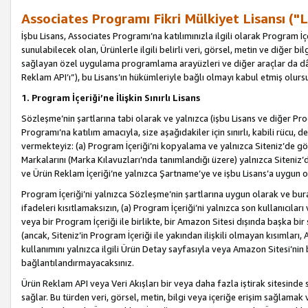
Associates Programı Fikri Mülkiyet Lisansı ("L
İşbu Lisans, Associates Programı’na katılımınızla ilgili olarak Program İ
sunulabilecek olan, Ürünlerle ilgili belirli veri, görsel, metin ve diğer bilg
sağlayan özel uygulama programlama arayüzleri ve diğer araçlar da dâh
Reklam API’ı”), bu Lisans’ın hükümleriyle bağlı olmayı kabul etmiş olurs
1. Program İçeriği’ne İlişkin Sınırlı Lisans
Sözleşme’nin şartlarına tabi olarak ve yalnızca (işbu Lisans ve diğer Pr
Programı’na katılım amacıyla, size aşağıdakiler için sınırlı, kabili rücu, 
vermekteyiz: (a) Program İçeriği’ni kopyalama ve yalnızca Siteniz’de gö
Markalarını (Marka Kılavuzları’nda tanımlandığı üzere) yalnızca Siteniz’
ve Ürün Reklam İçeriği’ne yalnızca Şartname’ye ve işbu Lisans’a uygun 
Program İçeriği’ni yalnızca Sözleşme’nin şartlarına uygun olarak ve bura
ifadeleri kısıtlamaksızın, (a) Program İçeriği’ni yalnızca son kullanıcılar
veya bir Program İçeriği ile birlikte, bir Amazon Sitesi dışında başka bi
(ancak, Siteniz’in Program İçeriği ile yakından ilişkili olmayan kısımları,
kullanımını yalnızca ilgili Ürün Detay sayfasıyla veya Amazon Sitesi’nin 
bağlantılandırmayacaksınız.
Ürün Reklam API veya Veri Akışları bir veya daha fazla iştirak sitesinde s
sağlar. Bu türden veri, görsel, metin, bilgi veya içeriğe erişim sağlama