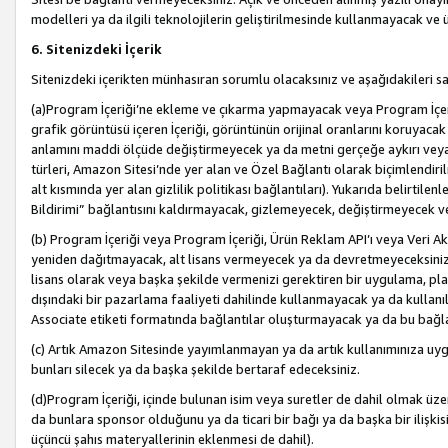
modelleri ya da ilgili teknolojilerin geliştirilmesinde kullanmayacak ve 
6. Sitenizdeki İçerik
Sitenizdeki içerikten münhasıran sorumlu olacaksınız ve aşağıdakileri s
(a)Program İçeriği’ne ekleme ve çıkarma yapmayacak veya Program İçeriği
grafik görüntüsü içeren İçeriği, görüntünün orijinal oranlarını koruyacak
anlamını maddi ölçüde değiştirmeyecek ya da metni gerçeğe aykırı veya y
türleri, Amazon Sitesi’nde yer alan ve Özel Bağlantı olarak biçimlendiril
alt kısmında yer alan gizlilik politikası bağlantıları). Yukarıda belirtilenl
Bildirimi” bağlantısını kaldırmayacak, gizlemeyecek, değiştirmeyecek
(b) Program İçeriği veya Program İçeriği, Ürün Reklam API’ı veya Veri 
yeniden dağıtmayacak, alt lisans vermeyecek ya da devretmeyeceksiniz. Ö
lisans olarak veya başka şekilde vermenizi gerektiren bir uygulama, plat
dışındaki bir pazarlama faaliyeti dahilinde kullanmayacak ya da kullanı
Associate etiketi formatında bağlantılar oluşturmayacak ya da bu bağla
(c) Artık Amazon Sitesinde yayımlanmayan ya da artık kullanımınıza uygu
bunları silecek ya da başka şekilde bertaraf edeceksiniz.
(d)Program İçeriği, içinde bulunan isim veya suretler de dahil olmak üzer
da bunlara sponsor olduğunu ya da ticari bir bağı ya da başka bir ilişki
üçüncü şahıs materyallerinin eklenmesi de dahil).