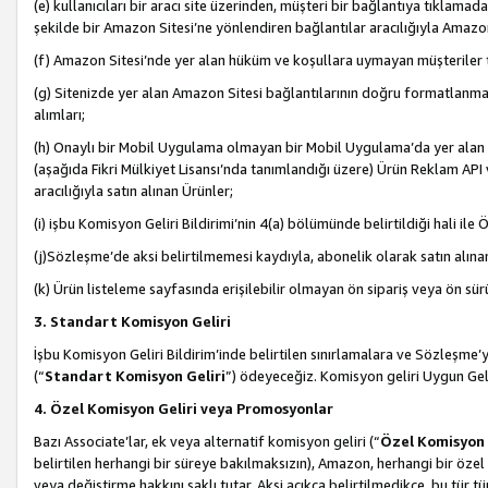
(e) kullanıcıları bir aracı site üzerinden, müşteri bir bağlantıya tıkla
şekilde bir Amazon Sitesi’ne yönlendiren bağlantılar aracılığıyla Amazon
(f) Amazon Sitesi’nde yer alan hüküm ve koşullara uymayan müşteriler t
(g) Sitenizde yer alan Amazon Sitesi bağlantılarının doğru formatlanm
alımları;
(h) Onaylı bir Mobil Uygulama olmayan bir Mobil Uygulama’da yer alan b
(aşağıda Fikri Mülkiyet Lisansı’nda tanımlandığı üzere) Ürün Reklam API
aracılığıyla satın alınan Ürünler;
(i) işbu Komisyon Geliri Bildirimi’nin 4(a) bölümünde belirtildiği hali ile Ö
(j)Sözleşme’de aksi belirtilmemesi kaydıyla, abonelik olarak satın alına
(k) Ürün listeleme sayfasında erişilebilir olmayan ön sipariş veya ön sü
3. Standart Komisyon Geliri
İşbu Komisyon Geliri Bildirim’inde belirtilen sınırlamalara ve Sözleşme
(“
Standart Komisyon Geliri
”) ödeyeceğiz. Komisyon geliri Uygun Ge
4. Özel Komisyon Geliri veya Promosyonlar
Bazı Associate’lar, ek veya alternatif komisyon geliri (“
Özel Komisyon 
belirtilen herhangi bir süreye bakılmaksızın), Amazon, herhangi bir 
veya değiştirme hakkını saklı tutar. Aksi açıkça belirtilmedikçe, bu tür