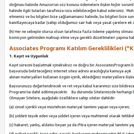
doğması halinde Amazon’un söz konusu ödemelere ilişkin hiçbir soru
halinde ilgili tutarları tarafınıza rücu edebileceğini kabul edersiniz. Muh
etmemiz ve bu bilgileri bize sağlamamanız halinde, bu bilgileri bize su
kanıtlayıncaya kadar (sahip olduğumuz sair hak veya yasal çarelere ek 
(h) Her ne sebeple olursa olsun tarafınıza fazla ödeme yapılmış olması 
komisyon gelirinden mahsup etme veya gerekli düzeltmeleri yapma hakkı
Associates Programı Katılım Gereklilikleri ("Ka
1. Kayıt ve Uygunluk
Kayıt sürecini başlatmak içineksiksiz ve doğru bir AssociatesProgramı ba
başvuruda belirteceğiniz internet sitesi adresi aracılığıyla kamuya aç
alınan materyalleri kullanan özgün içerik, eklediğiniz materyallere ilişk
Başvurunuzu değerlendirecek ve ret veya kabul kararımızı size bildirece
Programı’na dahil edilmeyecektir. Bu durumda Sitelerinizde herhangi b
Olmayan Sitelere, aşağıdaki özelliklere sahip siteler dahildir:
(a) cinsel içerikli veya müstehcen materyal tanıtımı yapan veya içeren;
(b) şiddeti teşvik eden veya şiddet içeren veya muhtemel olarak tehlikel
(c) hakaret, yanlış, aldatıcı beyan ya da iftira içeren materyal tanıtımı y
(d) nefret içerikli, taciz edici, zararlı, başkasının mahremiyetini ihlal eden