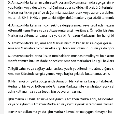
3. Amazon Markaları’nı yalnızca Program Dokümanları’nda açıkça izin ver
yapıldığını veya destek verildiğini ima eder şekilde; (ii) bizi, ürünlerim
Markasına ilişkin şerefiye değerimizi azaltabilecek veya zarar verebilec
material, SMS, MMS, e-posta eki, diğer dokümanlar veya sözlü tanıtıml
4. Amazon Markalarını hiçbir şekilde değiştiremez veya tadil edemezsin
Alternatif temsillere veya stilizasyonlara izin verilmez. Örneğin, bir A
Markasına eklemeler yapamaz ya da bir Amazon Markasının herhangi bir
5. Amazon Markaları, Amazon Markasının tüm kenarları ile diğer görsel, 
Amazon Markaları hiçbir surette ilgili Markanın okunurluğunu ya da görü
6. Amazon Markalarına ilişkin tüm hakların münhasır mülkiyeti bize aitt
menfaatimize hüküm ifade edecektir. Amazon Markaları ile ilgili hakları
7. İlgili satıcı veya sağlayıcıdan açıkça yazılı yetkilendirme almadığınız s
Amazon Sitesinde sergileyemez veya başka şekilde kullanamazsınız.
8. Herhangi bir yetki bölgesinde Amazon Markaları ile karıştırılabilecek
Herhangi bir yetki bölgesinde Amazon Markaları ile karıştırılabilecek şek
adını kullanamaz veya tescili için başvuramazsınız.
İşbu Marka Kılavuzları’nı ve onaylanmış Amazon Markalarını, AssociatesSi
veya onaylanmış Amazon Markaları’nı yayımlayarak, istediğimiz zaman v
İzinsiz bir kullanıma ya da işbu Marka Kılavuzları’na uygun olmayan kul