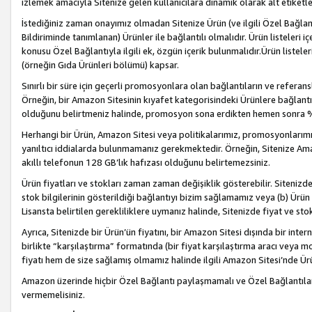
izlemek amacıyla Sitenize gelen kullanıcılara dinamik olarak alt etiketl
İstediğiniz zaman onayımız olmadan Sitenize Ürün (ve ilgili Özel Bağlantı
Bildiriminde tanımlanan) Ürünler ile bağlantılı olmalıdır. Ürün listeleri
konusu Özel Bağlantıyla ilgili ek, özgün içerik bulunmalıdır.Ürün listele
(örneğin Gıda Ürünleri bölümü) kapsar.
Sınırlı bir süre için geçerli promosyonlara olan bağlantıların ve refera
Örneğin, bir Amazon Sitesinin kıyafet kategorisindeki Ürünlere bağlant
olduğunu belirtmeniz halinde, promosyon sona erdikten hemen sonra %15
Herhangi bir Ürün, Amazon Sitesi veya politikalarımız, promosyonlarımız
yanıltıcı iddialarda bulunmamanız gerekmektedir. Örneğin, Sitenize Amazon
akıllı telefonun 128 GB’lık hafızası olduğunu belirtemezsiniz.
Ürün fiyatları ve stokları zaman zaman değişiklik gösterebilir. Sitenizde 
stok bilgilerinin gösterildiği bağlantıyı bizim sağlamamız veya (b) Ürün f
Lisansta belirtilen gerekliliklere uymanız halinde, Sitenizde fiyat ve stok 
Ayrıca, Sitenizde bir Ürün’ün fiyatını, bir Amazon Sitesi dışında bir inte
birlikte “karşılaştırma” formatında (bir fiyat karşılaştırma aracı veya 
fiyatı hem de size sağlamış olmamız halinde ilgili Amazon Sitesi’nde Ür
Amazon üzerinde hiçbir Özel Bağlantı paylaşmamalı ve Özel Bağlantılar
vermemelisiniz.