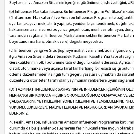
Sayfasının ve Amazon Sitesi’nin içeriğini, görünümünü, işlevselliğini, URL'
(b) Influencer Markaları Lisansı. Bu Influencer Programı Politikası’nı kab
(“
Influencer Markaları
”) ve Amazon Influencer Programı ile bağlantı
uyarlamak, çevirmek, alıntı yapmak, yeniden biçimlendirmek, dağıtmak, il
haklarınızın azami süresi boyunca geçerli olan, münhasır olmayan, dünya
tarafından sağlanan Influencer Markalarının şeklini (Influencer Markal
boyutlandırma hariç olmak üzere) değiştirmeyecektir.
(c) Influencer İçeriği ve Site. Şüpheye mahal vermemek adına, gönderdiğin
ilgili Amazon Sitesi’ndeki sitesindeki Kullanım Koşulları’na tabi olacağı
Gereklilikleri’nin 3(b) bölümüne tabi olduğunu kabul edersiniz. Ayrıca, Inf
distribütör, marka veya üçüncü taraftan herhangi bir esaslı ilişiği bul
ödeme düzenlemeleri ile ilgili tüm geçerli yasalara uymaktan da soruml
düzenleyici otoriteler tarafından yayımlanan rehberlere uyum sağlama
(D) TAZMİNAT. INFLUENCER SAYFASININ VE INFLUENCER İÇERİĞİNİN OL
HERHANGİ BİR KONUDA HİÇBİR SORUMLULUĞUMUZ OLMAYACAK VE BİZİ, B
ÇALIŞANLARINI, YETKİLİLERİNİ, YÖNETİCİLERİNİ VE TEMSİLCİLERİNİ, IN
YÜKÜMLÜLÜKLERDEN, MALİYETLERDEN VE MASRAFLARDAN (AVUKATLIK 
EDERSİNİZ.
4. Fesih.
Amazon, Influencer'ın Amazon Influencer Programı'na katılımını a
durumda da bu işlemler Sözleşme’nin fesih hükümlerine uygun olarak sağl