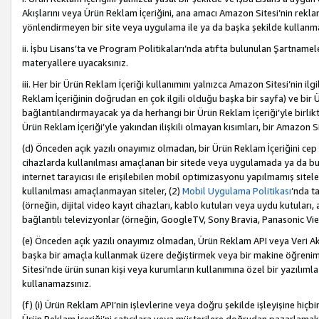
Akışlarını veya Ürün Reklam İçeriğini, ana amacı Amazon Sitesi’nin rek
yönlendirmeyen bir site veya uygulama ile ya da başka şekilde kullanm
ii. İşbu Lisans’ta ve Program Politikaları’nda atıfta bulunulan Şartnamel
materyallere uyacaksınız.
iii. Her bir Ürün Reklam İçeriği kullanımını yalnızca Amazon Sitesi’nin ilg
Reklam İçeriğinin doğrudan en çok ilgili olduğu başka bir sayfa) ve bir Ü
bağlantılandırmayacak ya da herhangi bir Ürün Reklam İçeriği’yle birli
Ürün Reklam İçeriği’yle yakından ilişkili olmayan kısımları, bir Amazon Sit
(d) Önceden açık yazılı onayımız olmadan, bir Ürün Reklam İçeriğini cep 
cihazlarda kullanılması amaçlanan bir sitede veya uygulamada ya da bunl
internet tarayıcısı ile erişilebilen mobil optimizasyonu yapılmamış sitel
kullanılması amaçlanmayan siteler, (2)
Mobil Uygulama Politikası
’nda t
(örneğin, dijital video kayıt cihazları, kablo kutuları veya uydu kutuları,
bağlantılı televizyonlar (örneğin, GoogleTV, Sony Bravia, Panasonic Vier
(e) Önceden açık yazılı onayımız olmadan, Ürün Reklam API veya Veri Ak
başka bir amaçla kullanmak üzere değiştirmek veya bir makine öğrenim
Sitesi’nde ürün sunan kişi veya kurumların kullanımına özel bir yazılım
kullanamazsınız.
(f) (i) Ürün Reklam API’nin işlevlerine veya doğru şekilde işleyişine h