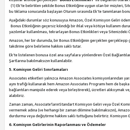
(1) Ek’te belirtilen şekilde Bonus Etkinliğine uygun olan bir müşteri, S
bu tıklama sonucunda başlayan Oturum sırasında Ek’te tanımlanan bon
Aşağıdaki durumlar söz konusuysa Amazon, Özel Komisyon Geliri öde
Bonus Etkinliğinin geçersiz kılındığı bir ihlal veya kötüye kullanım dur
yazılımlar kullanılması, tekrarlayan Bonus Etkinlikleri veya Sitenizdek
Amazon, her bir durumda, bir Bonus Etkinliğinin gerçekten gerçekleşip 
takdirine göre belirleme hakkını saklı tutar.
Ek’te listelenen bonusa özel ana sayfalara yönlendiren Özel Bağlantılar, 
Şartlarına bakılmaksızın kullanılabilir.
5. Komisyon Geliri Sınırlamaları
Associates etiketleri yalnızca Amazon Associates komisyonlarından yarar
aynı trafiği kullanarak hem Amazon Associates Programı hem de başka b
bağlantıları manipüle ederek veya birleştirerek), ücretleri alıkoymak 
alabiliriz.
Zaman zaman, Associate’larınStandart Komisyon Geliri veya Özel Komisy
vermemek adına (ve herhangi bir zaman dilimine bakılmaksızın), Amazon
durdurma veya değiştirme hakkını saklı tuttuğunu belirtiriz. Komisyon Gel
6. Komisyon Gelirlerinin Raporlanması ve Ödemeler