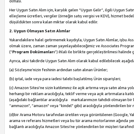
olması.
Her Uygun Satın Alım için, karşılık gelen “Uygun Gelir”, ilgili Uygun Satın
elleçleme ücretleri, vergiler (örneğin satış vergisi ve KDV), hizmet bedell
düşüldükten sonra kalan miktar olarak kabul edilir.
2. Uygun Olmayan Satın Alımlar
Yukarıdakilere halel getirmemek kaydıyla, Uygun Satın Alımlar, işbu Ass
olmak üzere, zaman zaman yayınlayabileceğimiz ve Associates Programı’
(“
Program Dokümanları
”) ihlali ile birlikte gerçekleştirilmesi halinde
Ayrıca, aksi takdirde Uygun Satın Alım olarak kabul edilebilecek aşağıda
(a) Sözleşme’nizin feshinin ardından satın alınan Ürünler;
(b) iptal, iade veya para iadesi talebi başlatılmış Ürün siparişleri;
(c) Amazon Sitesi’ne sizin katılımınız ile açık artırma veya satın alma yol
herhangi bir reklam aracılığıyla, teklif verme veya açık artırmalara ka
(aşağıdaki bağlantılar aracılığıyla markalarımızın tahdidi olmayan bir lis
“ammazon", “amaozn" veya “kindel" gibi) aracılığıyla yönlendirilen bir 
(d)bir Arama Motoru tarafından üretilen veya görüntülenen (Google, Ya
arama ve referans hizmetleri veya bu tür arama motorlarının ağında yer 
bağlantı aracılığıyla Amazon Sitesi’ne yönlendirilen bir müşteri tarafınd