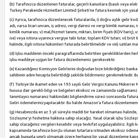
(b) Tarafınızca düzenlenen faturalar, geçerli kanunlara (basılı veya ele
Turkey Perakende Hizmetleri Limited Şirketi’ne fatura kesmek için yasal
(c) Ayrıca, tarafınızca düzenlenecek faturalarda, i) doğru aylık gelir kodu
adı, varsa ticari unvanı, iş adresi, vergi dairesi ve vergi kimlik numarası,
kimlik numarası; v) mal/hizmet tanımı, miktarı, birim fiyatı (KDV hariç)
ise) veya istisna uyarınca vergiye tabi tutar, toplam KDV tutarı; vi) brüt 
halinde, ilgili istisna hükümleri faturada belirtilmelidir ve viii) satılan 
(d) İşbu maddenin önceki paragraflarında belirtilen gerekliliklerden he
işbu maddeye uygun bir fatura düzenlemeniz gerekecektir.
(e) Kazandığınız Komisyon Gelirlerini doğrudan bize bildirdiğiniz banka
sahibinin adını hesapta belirtildiği şekilde bildirmeniz gerekmektedir. 
(f) Türkiye’de ikamet eden ve 193 sayılı Gelir Vergisi Kanunu Mükerrer 
hususa dair gerekli bilgi ve belgeleri eksiksiz ve zamanında sağlamanız
tanımlayıcı numaranız hakkındaki bilgilendirme süreci sonrasında fatur
Geliri ödemelerinizyapılacaktır. Bu halde Amazon’a fatura düzenlemem
(g) Hesabınızda en az 3 yıl süreyle maddi bir hareket olmaması halinde
Sözleşme’yi feshetme hakkına sahip olacağız. Yasal olarak işbu Sözl
sahip olacağımız vergileri kesebilir veya tevkifat uygulayabiliriz. İlgil
kapsamında tarafınıza borçlu olunan tutarlara istinaden eksiksiz ödeme
ancak bununla sınırlı olmamak üzere herhangi bir yasal düzenleme kap