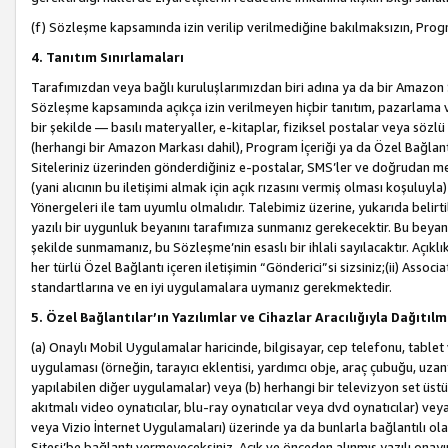
(f) Sözleşme kapsamında izin verilip verilmediğine bakılmaksızın, Progr
4. Tanıtım Sınırlamaları
Tarafımızdan veya bağlı kuruluşlarımızdan biri adına ya da bir Amazon 
Sözleşme kapsamında açıkça izin verilmeyen hiçbir tanıtım, pazarlama v
bir şekilde — basılı materyaller, e-kitaplar, fiziksel postalar veya söz
(herhangi bir Amazon Markası dahil), Program İçeriği ya da Özel Bağlant
Siteleriniz üzerinden gönderdiğiniz e-postalar, SMS’ler ve doğrudan mesaj
(yani alıcının bu iletişimi almak için açık rızasını vermiş olması koşul
Yönergeleri ile tam uyumlu olmalıdır. Talebimiz üzerine, yukarıda belir
yazılı bir uygunluk beyanını tarafımıza sunmanız gerekecektir. Bu beyanı
şekilde sunmamanız, bu Sözleşme’nin esaslı bir ihlali sayılacaktır. Açık
her türlü Özel Bağlantı içeren iletişimin “Gönderici”si sizsiniz;(ii) Asso
standartlarına ve en iyi uygulamalara uymanız gerekmektedir.
5. Özel Bağlantılar’ın Yazılımlar ve Cihazlar Aracılığıyla Dağıtılm
(a) Onaylı Mobil Uygulamalar haricinde, bilgisayar, cep telefonu, tablet 
uygulaması (örneğin, tarayıcı eklentisi, yardımcı obje, araç çubuğu, uzan
yapılabilen diğer uygulamalar) veya (b) herhangi bir televizyon set üstü k
akıtmalı video oynatıcılar, blu-ray oynatıcılar veya dvd oynatıcılar) ve
veya Vizio İnternet Uygulamaları) üzerinde ya da bunlarla bağlantılı o
Sitesi’be bağlantı vermeyeceksiniz. Açık ve önceden alınmış yazılı onay