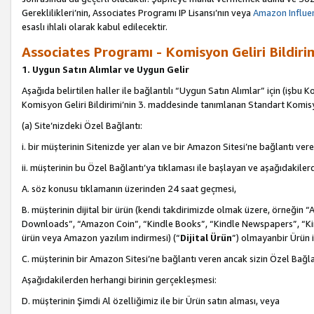
Gereklilikleri’nin, Associates Programı IP Lisansı’nın veya
Amazon Influen
esaslı ihlali olarak kabul edilecektir.
Associates Programı - Komisyon Geliri Bildiri
1. Uygun Satın Alımlar ve Uygun Gelir
Aşağıda belirtilen haller ile bağlantılı “Uygun Satın Alımlar” için (işbu K
Komisyon Geliri Bildirimi’nin 3. maddesinde tanımlanan Standart Komis
(a) Site’nizdeki Özel Bağlantı:
i. bir müşterinin Sitenizde yer alan ve bir Amazon Sitesi’ne bağlantı ver
ii. müşterinin bu Özel Bağlantı’ya tıklaması ile başlayan ve aşağıdakile
A. söz konusu tıklamanın üzerinden 24 saat geçmesi,
B. müşterinin dijital bir ürün (kendi takdirimizde olmak üzere, örneğ
Downloads”, “Amazon Coin”, “Kindle Books”, “Kindle Newspapers”, “Kind
ürün veya Amazon yazılım indirmesi) (“
Dijital Ürün
”) olmayanbir Ürün i
C. müşterinin bir Amazon Sitesi’ne bağlantı veren ancak sizin Özel Bağla
Aşağıdakilerden herhangi birinin gerçekleşmesi:
D. müşterinin Şimdi Al özelliğimiz ile bir Ürün satın alması, veya