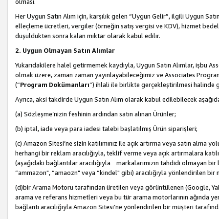
olması.
Her Uygun Satın Alım için, karşılık gelen “Uygun Gelir”, ilgili Uygun Satın
elleçleme ücretleri, vergiler (örneğin satış vergisi ve KDV), hizmet bedell
düşüldükten sonra kalan miktar olarak kabul edilir.
2. Uygun Olmayan Satın Alımlar
Yukarıdakilere halel getirmemek kaydıyla, Uygun Satın Alımlar, işbu Ass
olmak üzere, zaman zaman yayınlayabileceğimiz ve Associates Programı’
(“
Program Dokümanları
”) ihlali ile birlikte gerçekleştirilmesi halinde
Ayrıca, aksi takdirde Uygun Satın Alım olarak kabul edilebilecek aşağıda
(a) Sözleşme’nizin feshinin ardından satın alınan Ürünler;
(b) iptal, iade veya para iadesi talebi başlatılmış Ürün siparişleri;
(c) Amazon Sitesi’ne sizin katılımınız ile açık artırma veya satın alma yol
herhangi bir reklam aracılığıyla, teklif verme veya açık artırmalara ka
(aşağıdaki bağlantılar aracılığıyla markalarımızın tahdidi olmayan bir lis
“ammazon", “amaozn" veya “kindel" gibi) aracılığıyla yönlendirilen bir 
(d)bir Arama Motoru tarafından üretilen veya görüntülenen (Google, Ya
arama ve referans hizmetleri veya bu tür arama motorlarının ağında yer 
bağlantı aracılığıyla Amazon Sitesi’ne yönlendirilen bir müşteri tarafınd