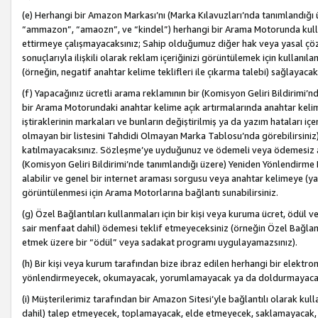
(e) Herhangi bir Amazon Markası’nı (Marka Kılavuzları’nda tanımlandığı ü
“ammazon”, “amaozn”, ve “kindel”) herhangi bir Arama Motorunda kulla
ettirmeye çalışmayacaksınız; Sahip olduğumuz diğer hak veya yasal çöz
sonuçlarıyla ilişkili olarak reklam içeriğinizi görüntülemek için kullanıl
(örneğin, negatif anahtar kelime teklifleri ile çıkarma talebi) sağlayaca
(f) Yapacağınız ücretli arama reklamının bir (Komisyon Geliri Bildirimi’
bir Arama Motorundaki anahtar kelime açık artırmalarında anahtar kelim
iştiraklerinin markaları ve bunların değiştirilmiş ya da yazım hataları iç
olmayan bir listesini Tahdidi Olmayan Marka Tablosu’nda görebilirsiniz)
katılmayacaksınız. Sözleşme’ye uyduğunuz ve ödemeli veya ödemesiz ara
(Komisyon Geliri Bildirimi’nde tanımlandığı üzere) Yeniden Yönlendirme 
alabilir ve genel bir internet araması sorgusu veya anahtar kelimeye (y
görüntülenmesi için Arama Motorlarına bağlantı sunabilirsiniz.
(g) Özel Bağlantıları kullanmaları için bir kişi veya kuruma ücret, ödül 
sair menfaat dahil) ödemesi teklif etmeyeceksiniz (örneğin Özel Bağlantıl
etmek üzere bir “ödül” veya sadakat programı uygulayamazsınız).
(h) Bir kişi veya kurum tarafından bize ibraz edilen herhangi bir elekt
yönlendirmeyecek, okumayacak, yorumlamayacak ya da doldurmayacak
(i) Müşterilerimiz tarafından bir Amazon Sitesi’yle bağlantılı olarak kulla
dahil) talep etmeyecek, toplamayacak, elde etmeyecek, saklamayacak,