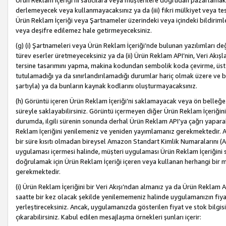
Ürün Reklam İçeriği’ni satıcılara veya müşterilere doğrudan pazarlamak, 
derlemeyecek veya kullanmayacaksınız ya da (iii) fikri mülkiyet veya tesci
Ürün Reklam İçeriği veya Şartnameler üzerindeki veya içindeki bildiri
veya deşifre edilemez hale getirmeyeceksiniz.
(g) (i) Şartnameleri veya Ürün Reklam İçeriği’nde bulunan yazılımları d
türev eserler üretmeyeceksiniz ya da (ii) Ürün Reklam API’nin, Veri Akışla
tersine tasarımını yapma, makina kodundan sembolik koda çevirme, üst
tutulamadığı ya da sınırlandırılamadığı durumlar hariç olmak üzere ve b
şartıyla) ya da bunların kaynak kodlarını oluşturmayacaksınız.
(h) Görüntü içeren Ürün Reklam İçeriği’ni saklamayacak veya ön belleğe 
süreyle saklayabilirsiniz. Görüntü içermeyen diğer Ürün Reklam İçeriğin
durumda, ilgili sürenin sonunda derhal Ürün Reklam API’ya çağrı yaparak
Reklam İçeriğini yenilemeniz ve yeniden yayımlamanız gerekmektedir. Ak
bir süre kısıtı olmadan bireysel Amazon Standart Kimlik Numaralarını (AS
uygulaması içermesi halinde, müşteri uygulaması Ürün Reklam İçeriğin
doğrulamak için Ürün Reklam İçeriği içeren veya kullanan herhangi bir m
gerekmektedir.
(i) Ürün Reklam İçeriğini bir Veri Akışı’ndan almanız ya da Ürün Reklam
saatte bir kez olacak şekilde yenilememeniz halinde uygulamanızın fiya
yerleştireceksiniz. Ancak, uygulamanızda gösterilen fiyat ve stok bilgis
çıkarabilirsiniz. Kabul edilen mesajlaşma örnekleri şunları içerir: