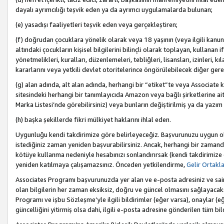
dayalı ayrımcılığı teşvik eden ya da ayrımcı uygulamalarda bulunan;
(e) yasadışı faaliyetleri teşvik eden veya gerçekleştiren;
(f) doğrudan çocuklara yönelik olarak veya 18 yaşının (veya ilgili kanun
altındaki çocukların kişisel bilgilerini bilinçli olarak toplayan, kullana
yönetmelikleri, kuralları, düzenlemeleri, tebliğleri, lisansları, izinleri, k
kararlarını veya yetkili devlet otoritelerince öngörülebilecek diğer gerekl
(g) alan adında, alt alan adında, herhangi bir “etiket”te veya Associate
sitesindeki herhangi bir tanımlayıcıda Amazon veya bağlı şirketlerine ai
Marka Listesi’nde görebilirsiniz) veya bunların değiştirilmiş ya da yazım
(h) başka şekillerde fikri mülkiyet haklarını ihlal eden.
Uygunluğu kendi takdirimize göre belirleyeceğiz. Başvurunuzu uygun o
istediğiniz zaman yeniden başvurabilirsiniz. Ancak, herhangi bir zaman
kötüye kullanma nedeniyle hesabınızı sonlandırırsak (kendi takdirimiz
yeniden katılmaya çalışamazsınız. Önceden yetkilendirme,
Gelir Ortakl
Associates Programı başvurunuzda yer alan ve e-posta adresiniz ve sair ileti
olan bilgilerin her zaman eksiksiz, doğru ve güncel olmasını sağlayacaks
Programı ve işbu Sözleşme’yle ilgili bildirimler (eğer varsa), onaylar (eğ
güncelliğini yitirmiş olsa dahi, ilgili e-posta adresine gönderilen tüm bil