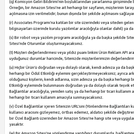
(q) Komisyon Geliri Bildirimi’nin boşluklarından yararlanma girişiminde
Örneğin, bir Amazon Sitesi’ne ait herhangi bir sayfanın, müşterinin tara
açılmasına izin verilmelidir; bunun dışında bir şekilde açılmasını sağlay
(r) Associates Programı’na katılan bir site üzerindeki veya siteden gele
bilgisayarları üzerinde kurulu yazılımlar aracılığıyla olanlar dahil) ya 
(s) Bir robot veya yazılım programı aracılığıyla ya da başka şekilde 
Sitesi’nde Oturumlar oluşturmayacaksınız.
(t) Müşteri değerlendirmesi veya yıldız puanı linkini Ürün Reklam API aracı
uyduğunuz durumlar haricinde, Sitenizde müşterilerimizin değerlendirme
(u) Hiçbir Ürün’ü doğrudan veya dolaylı olarak, kendi adınıza ya da başk
herhangi bir Ödül Etkinliği eylemini gerçekleştirmeyeceksiniz; ayrıca arkada
olduğunuz kişilerin, kendi adlarına, sizin adınıza ya da başka herhangi b
Etkinliği eyleminde bulunmasını doğrudan ya da dolaylı olarak teşvik 
Bağlantılar aracılığıyla, yeniden satış ya da herhangi bir ticari kullanı
herhangi bir ticari kullanım amacıyla sunmayacaksınız.
(v) Özel Bağlantılar içeren Sitenizin URL’sini (Yönlendirme Bağlantıları 
kullanıcı aracısını gizleyemez, örtbas edemez, aldatıcı şekilde değişti
bir Özel Bağlantı üzerinden bir Amazon Sitesi’ne hangi site veya uygula
yasaktır.
(w) Bir Amazon Sitesi’ne yönlendirme yaptığınız durumlarda, bağlantının