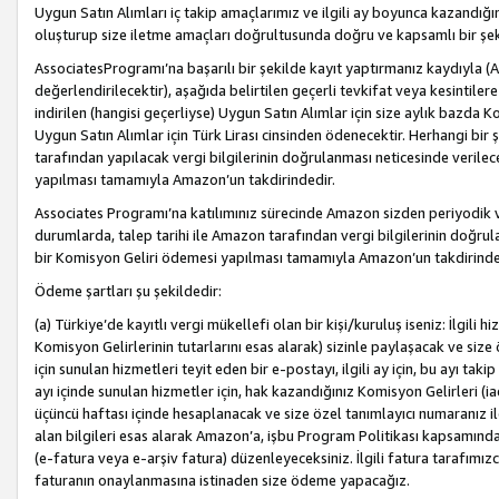
Uygun Satın Alımları iç takip amaçlarımız ve ilgili ay boyunca kazandığ
oluşturup size iletme amaçları doğrultusunda doğru ve kapsamlı bir şek
AssociatesProgramı’na başarılı bir şekilde kayıt yaptırmanız kaydıyla (
değerlendirilecektir), aşağıda belirtilen geçerli tevkifat veya kesintilere
indirilen (hangisi geçerliyse) Uygun Satın Alımlar için size aylık bazda 
Uygun Satın Alımlar için Türk Lirası cinsinden ödenecektir. Herhangi b
tarafından yapılacak vergi bilgilerinin doğrulanması neticesinde verile
yapılması tamamıyla Amazon’un takdirindedir.
Associates Programı’na katılımınız sürecinde Amazon sizden periyodik verg
durumlarda, talep tarihi ile Amazon tarafından vergi bilgilerinin doğru
bir Komisyon Geliri ödemesi yapılması tamamıyla Amazon’un takdirinde
Ödeme şartları şu şekildedir:
(a) Türkiye’de kayıtlı vergi mükellefi olan bir kişi/kuruluş iseniz: İlgili
Komisyon Gelirlerinin tutarlarını esas alarak) sizinle paylaşacak ve siz
için sunulan hizmetleri teyit eden bir e-postayı, ilgili ay için, bu ayı 
ayı içinde sunulan hizmetler için, hak kazandığınız Komisyon Gelirleri (i
üçüncü haftası içinde hesaplanacak ve size özel tanımlayıcı numaranız ile
alan bilgileri esas alarak Amazon’a, işbu Program Politikası kapsamında a
(e-fatura veya e-arşiv fatura) düzenleyeceksiniz. İlgili fatura tarafımı
faturanın onaylanmasına istinaden size ödeme yapacağız.