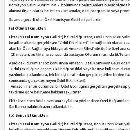
Komisyon Geliri Bildirimi’nin 2. bölümünde belirtilenlere büyük ölçüde 
alımına ilişkin olarak belirtilen kısıtlamalar, özel programlar veya pro
Şu anda geçerli olan Özel Komisyon Gelirleri şunlardır:
(a) Ödül Etkinlikleri
Ek’te (“
Özel Komisyon Geliri
”) belirtildiği üzere, Ödül Etkinlikleri ya
koşullar altında gerçekleşen “Ödül Etkinlikleri” ile bağlantılı olarak kaza
alan bir Özel Bağlantıya tıklayarak Amazon Sitesi’nde ödüle özel ana s
(2) müşteri, bu tıklama sonucunda başlayan Oturum sırasında Ek’te ta
Aşağıdaki durumlar söz konusuysa Amazon, Özel Komisyon Geliri öde
Ödül Etkinliği’nin geçersiz kılındığı bir ihlal veya kötüye kullanım dur
yazılımlar kullanılması, tek bir kişi tarafından gerçekleştirilen birden f
sonucunda gerçekleşmeyen Ödül Etkinlikleri).
Amazon, her bir durumda, bir Ödül Etkinliğinin gerçekten gerçekleşip 
takdirine göre belirleme hakkını saklı tutar.
Ek’te listelenen ödüle özel ana sayfalara yönlendiren Özel Bağlantılar, i
Şartlarına bakılmaksızın kullanılabilir.
(b) Bonus Etkinlikleri
Ek’te (“
Özel Komisyon Geliri
”) belirtildiği üzere, Bonus Etkinlikleri 
koşullar altında gerçekleşen “
Bonus Etkinlikleri
” ile bağlantılı olarak 