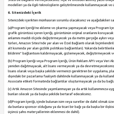
modelleri ya da ilgili teknolojilerin geliştirilmesinde kullanmayacak ve 
6. Sitenizdeki İçerik
Sitenizdeki içerikten münhasıran sorumlu olacaksınız ve aşağıdakileri s
(a)Program İçeriği’ne ekleme ve çıkarma yapmayacak veya Program İçeriği
grafik görüntüsü içeren İçeriği, görüntünün orijinal oranlarını koruyacak
anlamını maddi ölçüde değiştirmeyecek ya da metni gerçeğe aykırı veya y
türleri, Amazon Sitesi’nde yer alan ve Özel Bağlantı olarak biçimlendiril
alt kısmında yer alan gizlilik politikası bağlantıları). Yukarıda belirtilenl
Bildirimi” bağlantısını kaldırmayacak, gizlemeyecek, değiştirmeyecek
(b) Program İçeriği veya Program İçeriği, Ürün Reklam API’ı veya Veri 
yeniden dağıtmayacak, alt lisans vermeyecek ya da devretmeyeceksiniz. Ö
lisans olarak veya başka şekilde vermenizi gerektiren bir uygulama, plat
dışındaki bir pazarlama faaliyeti dahilinde kullanmayacak ya da kullanı
Associate etiketi formatında bağlantılar oluşturmayacak ya da bu bağla
(c) Artık Amazon Sitesinde yayımlanmayan ya da artık kullanımınıza uygu
bunları silecek ya da başka şekilde bertaraf edeceksiniz.
(d)Program İçeriği, içinde bulunan isim veya suretler de dahil olmak üzer
da bunlara sponsor olduğunu ya da ticari bir bağı ya da başka bir ilişki
üçüncü şahıs materyallerinin eklenmesi de dahil).