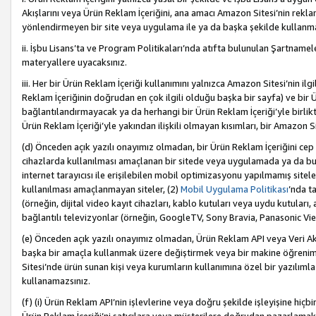
Akışlarını veya Ürün Reklam İçeriğini, ana amacı Amazon Sitesi’nin rek
yönlendirmeyen bir site veya uygulama ile ya da başka şekilde kullanm
ii. İşbu Lisans’ta ve Program Politikaları’nda atıfta bulunulan Şartnamel
materyallere uyacaksınız.
iii. Her bir Ürün Reklam İçeriği kullanımını yalnızca Amazon Sitesi’nin ilg
Reklam İçeriğinin doğrudan en çok ilgili olduğu başka bir sayfa) ve bir Ü
bağlantılandırmayacak ya da herhangi bir Ürün Reklam İçeriği’yle birli
Ürün Reklam İçeriği’yle yakından ilişkili olmayan kısımları, bir Amazon Sit
(d) Önceden açık yazılı onayımız olmadan, bir Ürün Reklam İçeriğini cep 
cihazlarda kullanılması amaçlanan bir sitede veya uygulamada ya da bunl
internet tarayıcısı ile erişilebilen mobil optimizasyonu yapılmamış sitel
kullanılması amaçlanmayan siteler, (2)
Mobil Uygulama Politikası
’nda t
(örneğin, dijital video kayıt cihazları, kablo kutuları veya uydu kutuları,
bağlantılı televizyonlar (örneğin, GoogleTV, Sony Bravia, Panasonic Vier
(e) Önceden açık yazılı onayımız olmadan, Ürün Reklam API veya Veri Ak
başka bir amaçla kullanmak üzere değiştirmek veya bir makine öğrenim
Sitesi’nde ürün sunan kişi veya kurumların kullanımına özel bir yazılım
kullanamazsınız.
(f) (i) Ürün Reklam API’nin işlevlerine veya doğru şekilde işleyişine h