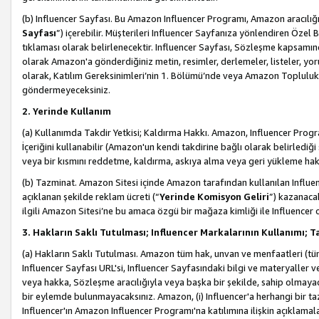
(b) Influencer Sayfası. Bu Amazon Influencer Programı, Amazon aracılığı
Sayfası
”) içerebilir. Müşterileri Influencer Sayfanıza yönlendiren Özel B
tıklaması olarak belirlenecektir. Influencer Sayfası, Sözleşme kapsamınd
olarak Amazon'a gönderdiğiniz metin, resimler, derlemeler, listeler, yorum
olarak, Katılım Gereksinimleri’nin 1. Bölümü’nde veya Amazon Topluluk Ku
göndermeyeceksiniz.
2. Yerinde Kullanım
(a) Kullanımda Takdir Yetkisi; Kaldırma Hakkı. Amazon, Influencer Progra
İçeriğini kullanabilir (Amazon'un kendi takdirine bağlı olarak belirledi
veya bir kısmını reddetme, kaldırma, askıya alma veya geri yükleme hakkı
(b) Tazminat. Amazon Sitesi içinde Amazon tarafından kullanılan Influencer
açıklanan şekilde reklam ücreti (“
Yerinde Komisyon Geliri
”) kazanaca
ilgili Amazon Sitesi’ne bu amaca özgü bir mağaza kimliği ile Influencer 
3. Hakların Saklı Tutulması; Influencer Markalarının Kullanımı;
(a) Hakların Saklı Tutulması. Amazon tüm hak, unvan ve menfaatleri (tüm 
Influencer Sayfası URL'si, Influencer Sayfasındaki bilgi ve materyaller
veya hakka, Sözleşme aracılığıyla veya başka bir şekilde, sahip olmayac
bir eylemde bulunmayacaksınız. Amazon, (i) Influencer'a herhangi bir t
Influencer'ın Amazon Influencer Programı'na katılımına ilişkin açıklamal