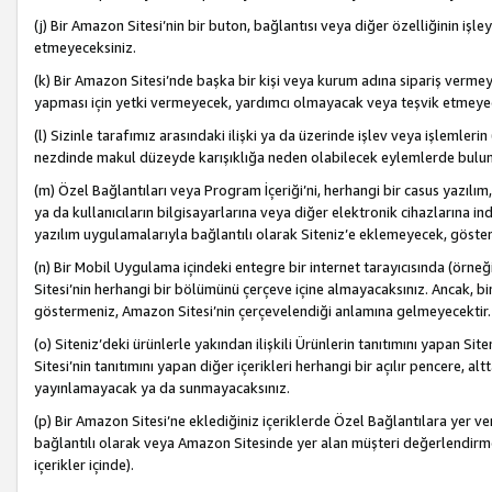
(j) Bir Amazon Sitesi’nin bir buton, bağlantısı veya diğer özelliğinin 
etmeyeceksiniz.
(k) Bir Amazon Sitesi’nde başka bir kişi veya kurum adına sipariş verm
yapması için yetki vermeyecek, yardımcı olmayacak veya teşvik etmeyec
(l) Sizinle tarafımız arasındaki ilişki ya da üzerinde işlev veya işlemler
nezdinde makul düzeyde karışıklığa neden olabilecek eylemlerde bulu
(m) Özel Bağlantıları veya Program İçeriği’ni, herhangi bir casus yazılım,
ya da kullanıcıların bilgisayarlarına veya diğer elektronik cihazlarına 
yazılım uygulamalarıyla bağlantılı olarak Siteniz’e eklemeyecek, göst
(n) Bir Mobil Uygulama içindeki entegre bir internet tarayıcısında (örn
Sitesi’nin herhangi bir bölümünü çerçeve içine almayacaksınız. Ancak, bi
göstermeniz, Amazon Sitesi’nin çerçevelendiği anlamına gelmeyecektir.
(o) Siteniz’deki ürünlerle yakından ilişkili Ürünlerin tanıtımını yapan Si
Sitesi’nin tanıtımını yapan diğer içerikleri herhangi bir açılır pencere, a
yayınlamayacak ya da sunmayacaksınız.
(p) Bir Amazon Sitesi’ne eklediğiniz içeriklerde Özel Bağlantılara yer v
bağlantılı olarak veya Amazon Sitesinde yer alan müşteri değerlendirmele
içerikler içinde).