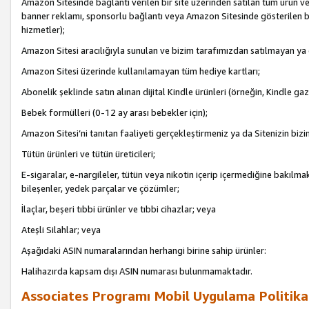
Amazon Sitesinde bağlantı verilen bir site üzerinden satılan tüm ürün ve
banner reklamı, sponsorlu bağlantı veya Amazon Sitesinde gösterilen başk
hizmetler);
Amazon Sitesi aracılığıyla sunulan ve bizim tarafımızdan satılmayan ya
Amazon Sitesi üzerinde kullanılamayan tüm hediye kartları;
Abonelik şeklinde satın alınan dijital Kindle ürünleri (örneğin, Kindle gaz
Bebek formülleri (0-12 ay arası bebekler için);
Amazon Sitesi’ni tanıtan faaliyeti gerçekleştirmeniz ya da Sitenizin bizi
Tütün ürünleri ve tütün üreticileri;
E-sigaralar, e-nargileler, tütün veya nikotin içerip içermediğine bakılmaks
bileşenler, yedek parçalar ve çözümler;
İlaçlar, beşeri tıbbi ürünler ve tıbbi cihazlar; veya
Ateşli Silahlar; veya
Aşağıdaki ASIN numaralarından herhangi birine sahip ürünler:
Halihazırda kapsam dışı ASIN numarası bulunmamaktadır.
Associates Programı Mobil Uygulama Politika