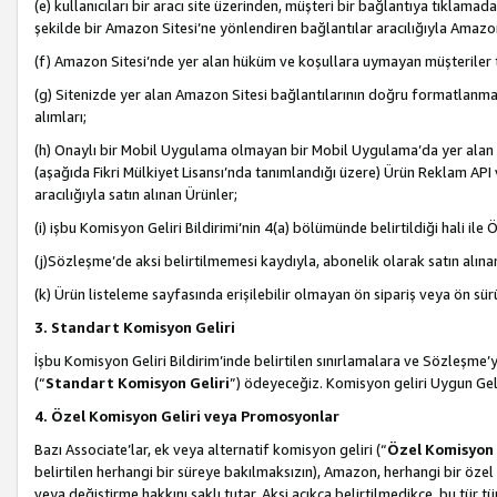
(e) kullanıcıları bir aracı site üzerinden, müşteri bir bağlantıya tıkla
şekilde bir Amazon Sitesi’ne yönlendiren bağlantılar aracılığıyla Amazon
(f) Amazon Sitesi’nde yer alan hüküm ve koşullara uymayan müşteriler t
(g) Sitenizde yer alan Amazon Sitesi bağlantılarının doğru formatlanm
alımları;
(h) Onaylı bir Mobil Uygulama olmayan bir Mobil Uygulama’da yer alan b
(aşağıda Fikri Mülkiyet Lisansı’nda tanımlandığı üzere) Ürün Reklam API
aracılığıyla satın alınan Ürünler;
(i) işbu Komisyon Geliri Bildirimi’nin 4(a) bölümünde belirtildiği hali ile Ö
(j)Sözleşme’de aksi belirtilmemesi kaydıyla, abonelik olarak satın alına
(k) Ürün listeleme sayfasında erişilebilir olmayan ön sipariş veya ön sü
3. Standart Komisyon Geliri
İşbu Komisyon Geliri Bildirim’inde belirtilen sınırlamalara ve Sözleşme
(“
Standart Komisyon Geliri
”) ödeyeceğiz. Komisyon geliri Uygun Ge
4. Özel Komisyon Geliri veya Promosyonlar
Bazı Associate’lar, ek veya alternatif komisyon geliri (“
Özel Komisyon 
belirtilen herhangi bir süreye bakılmaksızın), Amazon, herhangi bir 
veya değiştirme hakkını saklı tutar. Aksi açıkça belirtilmedikçe, bu tür