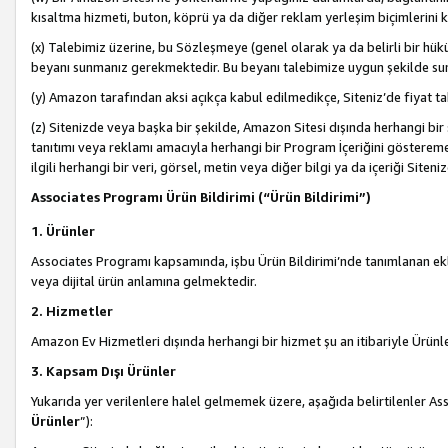
kısaltma hizmeti, buton, köprü ya da diğer reklam yerleşim biçimlerini 
(x) Talebimiz üzerine, bu Sözleşmeye (genel olarak ya da belirli bir hük
beyanı sunmanız gerekmektedir. Bu beyanı talebimize uygun şekilde sunma
(y) Amazon tarafından aksi açıkça kabul edilmedikçe, Siteniz’de fiyat tak
(z) Sitenizde veya başka bir şekilde, Amazon Sitesi dışında herhangi bi
tanıtımı veya reklamı amacıyla herhangi bir Program İçeriğini gösterem
ilgili herhangi bir veri, görsel, metin veya diğer bilgi ya da içeriği Si
Associates Programı Ürün Bildirimi (“Ürün Bildirimi”)
1. Ürünler
Associates Programı kapsamında, işbu Ürün Bildirimi’nde tanımlanan ekle
veya dijital ürün anlamına gelmektedir.
2. Hizmetler
Amazon Ev Hizmetleri dışında herhangi bir hizmet şu an itibariyle Ürünl
3. Kapsam Dışı Ürünler
Yukarıda yer verilenlere halel gelmemek üzere, aşağıda belirtilenler Ass
Ürünler
”):