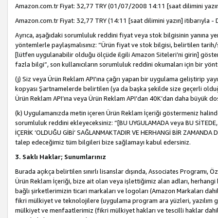
Amazon.com.tr Fiyat: 32,77 TRY (01/07/2008 14:11 [saat dilimini yazın] 
Amazon.com.tr Fiyat: 32,77 TRY (14:11 [saat dilimini yazın] itibarıyla - 
Ayrıca, aşağıdaki sorumluluk reddini fiyat veya stok bilgisinin yanına yer
yöntemlerle paylaşmalısınız: “Ürün fiyat ve stok bilgisi, belirtilen tarih
[lütfen uygulanabilir olduğu ölçüde ilgili Amazon Siteleri’ni girin] göste
fazla bilgi”, son kullanıcıların sorumluluk reddini okumaları için bir yön
(j) Siz veya Ürün Reklam API’ına çağrı yapan bir uygulama geliştirip ya
kopyası Şartnamelerde belirtilen (ya da başka şekilde size geçerli olduğ
Ürün Reklam API’ına veya Ürün Reklam API’dan 40K’dan daha büyük do
(k) Uygulamanızda metin içeren Ürün Reklam İçeriği göstermeniz halinde
sorumluluk reddini ekleyeceksiniz: “[BU UYGULAMADA veya BU SİTEDE,
İÇERİK ‘OLDUĞU GİBİ’ SAĞLANMAKTADIR VE HERHANGİ BİR ZAMANDA DEĞİŞ
talep edeceğimiz tüm bilgileri bize sağlamayı kabul edersiniz.
3. Saklı Haklar; Sunumlarınız
Burada açıkça belirtilen sınırlı lisanslar dışında, Associates Programı, Ö
Ürün Reklam İçeriği, bize ait olan veya işlettiğimiz alan adları, herhangi
bağlı şirketlerimizin ticari markaları ve logoları (Amazon Markaları dah
fikri mülkiyet ve teknolojilere (uygulama program ara yüzleri, yazılım gel
mülkiyet ve menfaatlerimiz (fikri mülkiyet hakları ve tescilli haklar dahil)