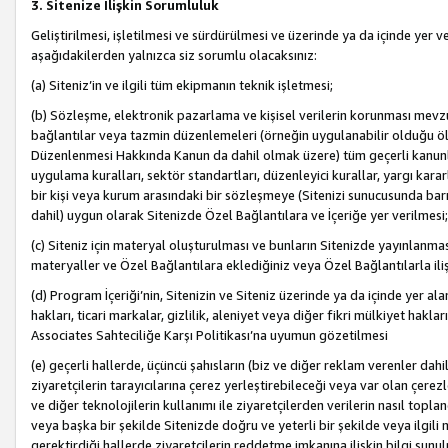
3. Sitenize İlişkin Sorumluluk
Geliştirilmesi, işletilmesi ve sürdürülmesi ve üzerinde ya da içinde yer ve
aşağıdakilerden yalnızca siz sorumlu olacaksınız:
(a) Siteniz’in ve ilgili tüm ekipmanın teknik işletmesi;
(b) Sözleşme, elektronik pazarlama ve kişisel verilerin korunması mevzua
bağlantılar veya tazmin düzenlemeleri (örneğin uygulanabilir olduğu ölç
Düzenlenmesi Hakkında Kanun da dahil olmak üzere) tüm geçerli kanunlar, y
uygulama kuralları, sektör standartları, düzenleyici kurallar, yargı kararl
bir kişi veya kurum arasındaki bir sözleşmeye (Sitenizi sunucusunda barı
dahil) uygun olarak Sitenizde Özel Bağlantılara ve İçeriğe yer verilmesi;
(c) Siteniz için materyal oluşturulması ve bunların Sitenizde yayınlanmas
materyaller ve Özel Bağlantılara eklediğiniz veya Özel Bağlantılarla ili
(d) Program İçeriği’nin, Sitenizin ve Siteniz üzerinde ya da içinde yer al
hakları, ticari markalar, gizlilik, aleniyet veya diğer fikri mülkiyet hak
Associates Sahteciliğe Karşı Politikası’na uyumun gözetilmesi
(e) geçerli hallerde, üçüncü şahısların (biz ve diğer reklam verenler dah
ziyaretçilerin tarayıcılarına çerez yerleştirebileceği veya var olan çerezler
ve diğer teknolojilerin kullanımı ile ziyaretçilerden verilerin nasıl toplandı
veya başka bir şekilde Sitenizde doğru ve yeterli bir şekilde veya ilgili 
gerektirdiği hallerde ziyaretçilerin reddetme imkanına ilişkin bilgi sunul