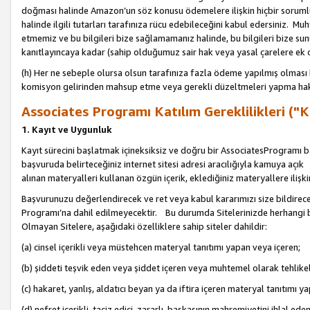
doğması halinde Amazon’un söz konusu ödemelere ilişkin hiçbir soru
halinde ilgili tutarları tarafınıza rücu edebileceğini kabul edersiniz. Muh
etmemiz ve bu bilgileri bize sağlamamanız halinde, bu bilgileri bize su
kanıtlayıncaya kadar (sahip olduğumuz sair hak veya yasal çarelere ek 
(h) Her ne sebeple olursa olsun tarafınıza fazla ödeme yapılmış olması 
komisyon gelirinden mahsup etme veya gerekli düzeltmeleri yapma hakkı
Associates Programı Katılım Gereklilikleri ("Ka
1. Kayıt ve Uygunluk
Kayıt sürecini başlatmak içineksiksiz ve doğru bir AssociatesProgramı ba
başvuruda belirteceğiniz internet sitesi adresi aracılığıyla kamuya aç
alınan materyalleri kullanan özgün içerik, eklediğiniz materyallere ilişk
Başvurunuzu değerlendirecek ve ret veya kabul kararımızı size bildirece
Programı’na dahil edilmeyecektir. Bu durumda Sitelerinizde herhangi b
Olmayan Sitelere, aşağıdaki özelliklere sahip siteler dahildir:
(a) cinsel içerikli veya müstehcen materyal tanıtımı yapan veya içeren;
(b) şiddeti teşvik eden veya şiddet içeren veya muhtemel olarak tehlikel
(c) hakaret, yanlış, aldatıcı beyan ya da iftira içeren materyal tanıtımı y
(d) nefret içerikli, taciz edici, zararlı, başkasının mahremiyetini ihlal eden