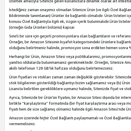
izlemek amacıyla Sitenize gelen kullanıcılara dinamik olarak alt etiketl
İstediğiniz zaman onayımız olmadan Sitenize Ürün (ve ilgili Özel Bağlantı
Bildiriminde tanımlanan) Ürünler ile bağlantılı olmalıdır. Ürün listeleri
konusu Özel Bağlantıyla ilgili ek, özgün içerik bulunmalıdır.Ürün listele
(örneğin Gıda Ürünleri bölümü) kapsar.
Sınırlı bir süre için geçerli promosyonlara olan bağlantıların ve refera
Örneğin, bir Amazon Sitesinin kıyafet kategorisindeki Ürünlere bağlant
olduğunu belirtmeniz halinde, promosyon sona erdikten hemen sonra %15
Herhangi bir Ürün, Amazon Sitesi veya politikalarımız, promosyonlarımız
yanıltıcı iddialarda bulunmamanız gerekmektedir. Örneğin, Sitenize Amazon
akıllı telefonun 128 GB’lık hafızası olduğunu belirtemezsiniz.
Ürün fiyatları ve stokları zaman zaman değişiklik gösterebilir. Sitenizde 
stok bilgilerinin gösterildiği bağlantıyı bizim sağlamamız veya (b) Ürün f
Lisansta belirtilen gerekliliklere uymanız halinde, Sitenizde fiyat ve stok 
Ayrıca, Sitenizde bir Ürün’ün fiyatını, bir Amazon Sitesi dışında bir inte
birlikte “karşılaştırma” formatında (bir fiyat karşılaştırma aracı veya 
fiyatı hem de size sağlamış olmamız halinde ilgili Amazon Sitesi’nde Ür
Amazon üzerinde hiçbir Özel Bağlantı paylaşmamalı ve Özel Bağlantılar
vermemelisiniz.