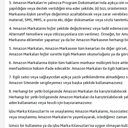
3. Amazon Markaları’nı yalnızca Program Dokümanları’nda açıkça izin ver
yapıldığını veya destek verildiğini ima eder şekilde; (ii) bizi, ürünlerim
Markasına ilişkin şerefiye değerimizi azaltabilecek veya zarar verebilec
material, SMS, MMS, e-posta eki, diğer dokümanlar veya sözlü tanıtıml
4. Amazon Markalarını hiçbir şekilde değiştiremez veya tadil edemezsin
Alternatif temsillere veya stilizasyonlara izin verilmez. Örneğin, bir A
Markasına eklemeler yapamaz ya da bir Amazon Markasının herhangi bir
5. Amazon Markaları, Amazon Markasının tüm kenarları ile diğer görsel, 
Amazon Markaları hiçbir surette ilgili Markanın okunurluğunu ya da görü
6. Amazon Markalarına ilişkin tüm hakların münhasır mülkiyeti bize aitt
menfaatimize hüküm ifade edecektir. Amazon Markaları ile ilgili hakları
7. İlgili satıcı veya sağlayıcıdan açıkça yazılı yetkilendirme almadığınız s
Amazon Sitesinde sergileyemez veya başka şekilde kullanamazsınız.
8. Herhangi bir yetki bölgesinde Amazon Markaları ile karıştırılabilecek
Herhangi bir yetki bölgesinde Amazon Markaları ile karıştırılabilecek şek
adını kullanamaz veya tescili için başvuramazsınız.
İşbu Marka Kılavuzları’nı ve onaylanmış Amazon Markalarını, AssociatesSi
veya onaylanmış Amazon Markaları’nı yayımlayarak, istediğimiz zaman v
İzinsiz bir kullanıma ya da işbu Marka Kılavuzları’na uygun olmayan kul