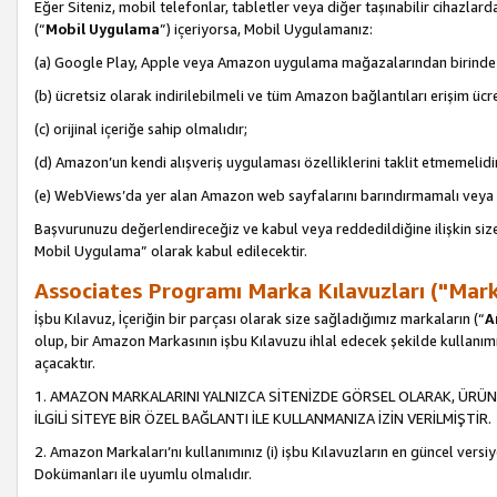
Eğer Siteniz, mobil telefonlar, tabletler veya diğer taşınabilir cihazlar
(“
Mobil Uygulama
”) içeriyorsa, Mobil Uygulamanız:
(a) Google Play, Apple veya Amazon uygulama mağazalarından birinde 
(b) ücretsiz olarak indirilebilmeli ve tüm Amazon bağlantıları erişim ücre
(c) orijinal içeriğe sahip olmalıdır;
(d) Amazon’un kendi alışveriş uygulaması özelliklerini taklit etmemelidi
(e) WebViews’da yer alan Amazon web sayfalarını barındırmamalı veya
Başvurunuzu değerlendireceğiz ve kabul veya reddedildiğine ilişkin si
Mobil Uygulama” olarak kabul edilecektir.
Associates Programı Marka Kılavuzları ("Mark
İşbu Kılavuz, İçeriğin bir parçası olarak size sağladığımız markaların (“
A
olup, bir Amazon Markasının işbu Kılavuzu ihlal edecek şekilde kullanım
açacaktır.
1. AMAZON MARKALARINI YALNIZCA SİTENİZDE GÖRSEL OLARAK, ÜRÜN
İLGİLİ SİTEYE BİR ÖZEL BAĞLANTI İLE KULLANMANIZA İZİN VERİLMİŞTİR.
2. Amazon Markaları’nı kullanımınız (i) işbu Kılavuzların en güncel versiy
Dokümanları ile uyumlu olmalıdır.