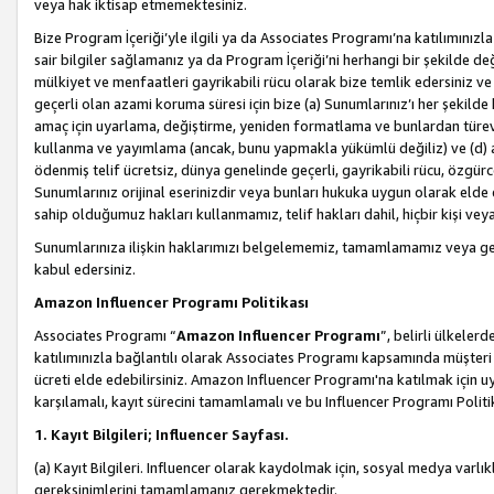
veya hak iktisap etmemektesiniz.
Bize Program İçeriği’yle ilgili ya da Associates Programı’na katılımınızla 
sair bilgiler sağlamanız ya da Program İçeriği’ni herhangi bir şekilde değ
mülkiyet ve menfaatleri gayrikabili rücu olarak bize temlik edersiniz v
geçerli olan azami koruma süresi için bize (a) Sunumlarınız’ı her şekild
amaç için uyarlama, değiştirme, yeniden formatlama ve bunlardan türev e
kullanma ve yayımlama (ancak, bunu yapmakla yükümlü değiliz) ve (d) aşağ
ödenmiş telif ücretsiz, dünya genelinde geçerli, gayrikabili rücu, özgürce 
Sunumlarınız orijinal eserinizdir veya bunları hukuka uygun olarak elde et
sahip olduğumuz hakları kullanmamız, telif hakları dahil, hiçbir kişi vey
Sunumlarınıza ilişkin haklarımızı belgelememiz, tamamlamamız veya geç
kabul edersiniz.
Amazon Influencer Programı Politikası
Associates Programı “
Amazon Influencer Programı
”, belirli ülkele
katılımınızla bağlantılı olarak Associates Programı kapsamında müşteri 
ücreti elde edebilirsiniz. Amazon Influencer Programı'na katılmak için u
karşılamalı, kayıt sürecini tamamlamalı ve bu Influencer Programı Politi
1. Kayıt Bilgileri; Influencer Sayfası.
(a) Kayıt Bilgileri. Influencer olarak kaydolmak için, sosyal medya varlık
gereksinimlerini tamamlamanız gerekmektedir.