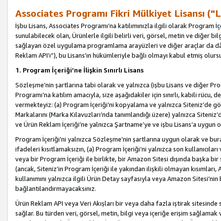
Associates Programı Fikri Mülkiyet Lisansı ("L
İşbu Lisans, Associates Programı’na katılımınızla ilgili olarak Program İ
sunulabilecek olan, Ürünlerle ilgili belirli veri, görsel, metin ve diğer bilg
sağlayan özel uygulama programlama arayüzleri ve diğer araçlar da dâh
Reklam API’ı”), bu Lisans’ın hükümleriyle bağlı olmayı kabul etmiş olurs
1. Program İçeriği’ne İlişkin Sınırlı Lisans
Sözleşme’nin şartlarına tabi olarak ve yalnızca (işbu Lisans ve diğer Pr
Programı’na katılım amacıyla, size aşağıdakiler için sınırlı, kabili rücu, 
vermekteyiz: (a) Program İçeriği’ni kopyalama ve yalnızca Siteniz’de gö
Markalarını (Marka Kılavuzları’nda tanımlandığı üzere) yalnızca Siteniz’
ve Ürün Reklam İçeriği’ne yalnızca Şartname’ye ve işbu Lisans’a uygun 
Program İçeriği’ni yalnızca Sözleşme’nin şartlarına uygun olarak ve bura
ifadeleri kısıtlamaksızın, (a) Program İçeriği’ni yalnızca son kullanıcılar
veya bir Program İçeriği ile birlikte, bir Amazon Sitesi dışında başka bi
(ancak, Siteniz’in Program İçeriği ile yakından ilişkili olmayan kısımları,
kullanımını yalnızca ilgili Ürün Detay sayfasıyla veya Amazon Sitesi’nin 
bağlantılandırmayacaksınız.
Ürün Reklam API veya Veri Akışları bir veya daha fazla iştirak sitesinde s
sağlar. Bu türden veri, görsel, metin, bilgi veya içeriğe erişim sağlama