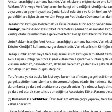
Akışları aracılığıyla almanız halinde, Veri Akışlarına erişiminiz ve onu k
Reklam API’ın veya Veri Akışlarının herhangi bir özelliğini istediğimiz
veya yeniden yayımlayabileceğimizi kabul edersiniz ve Ürün Reklam API’a v
gerekliliklere (işbu Lisans ve tüm Program Politikaları Dokümanları da
Hesabınızın kimliğini belirlemek ve Ürün Reklam API’ınaçağrı yapabilmek i
Kimliği
”) ve bir Associates Etiket Parametresi (Amazon Associates Prog
kimliği olabilir) kullanmanız gerekmektedir. Hesap Kimliklerinizi Ürün R
Ürün Reklam İçeriğini Veri Akışları aracılığıyla almanız halinde, Veri Akış
Erişim Kimliği
”) kullanmanız gerekmektedir. Veri Akışı Erişim Kimliğiniz
Hesap Kimliklerinizi veya Veri Akışlarına Erişim Kimliğinizi muhtelif zama
Akışı Erişim Kimliği, yalnızca kişisel kullanımınız içindir ve bunları giz
kuruma satamaz, devredemez, alt lisans veremez ya da başka şekilde ifşa
Veri Akışı Erişim Kimliği gizli değildir.
Tarafınızca ya da başka bir kişi veya kurum tarafından gerçekleştirilmes
gerçekleştirilen tüm işlemler sizin sorumluluğunuzdadır. Bu nedenle, öze
durumlarda ya da özel anahtarınız veya şifrenizin ifşa olması, kaybolmas
ya da özel olarak size tahsis etmediğimiz Associates Etiket Parametreleri
(c)
Kullanım Gereklilikleri.
Ürün Reklam API’ına çağrı yaparak, Veri Akı
kabul edersiniz:
i. Ürün Reklam İçeriğini yalnızca yasal bir şekilde ve işbu Lisans’a uygun