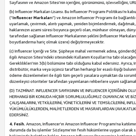
Sayfasının ve Amazon Sitesi’nin içeriğini, görünümünü, işlevselliğini, URL'
(b) Influencer Markaları Lisansı. Bu Influencer Programı Politikası’nı kab
(“
Influencer Markaları
”) ve Amazon Influencer Programı ile bağlantı
uyarlamak, çevirmek, alıntı yapmak, yeniden biçimlendirmek, dağıtmak, il
haklarınızın azami süresi boyunca geçerli olan, münhasır olmayan, dünya
tarafından sağlanan Influencer Markalarının şeklini (Influencer Markal
boyutlandırma hariç olmak üzere) değiştirmeyecektir.
(c) Influencer İçeriği ve Site. Şüpheye mahal vermemek adına, gönderdiğin
ilgili Amazon Sitesi’ndeki sitesindeki Kullanım Koşulları’na tabi olacağı
Gereklilikleri’nin 3(b) bölümüne tabi olduğunu kabul edersiniz. Ayrıca, Inf
distribütör, marka veya üçüncü taraftan herhangi bir esaslı ilişiği bul
ödeme düzenlemeleri ile ilgili tüm geçerli yasalara uymaktan da soruml
düzenleyici otoriteler tarafından yayımlanan rehberlere uyum sağlama
(D) TAZMİNAT. INFLUENCER SAYFASININ VE INFLUENCER İÇERİĞİNİN OL
HERHANGİ BİR KONUDA HİÇBİR SORUMLULUĞUMUZ OLMAYACAK VE BİZİ, B
ÇALIŞANLARINI, YETKİLİLERİNİ, YÖNETİCİLERİNİ VE TEMSİLCİLERİNİ, IN
YÜKÜMLÜLÜKLERDEN, MALİYETLERDEN VE MASRAFLARDAN (AVUKATLIK 
EDERSİNİZ.
4. Fesih.
Amazon, Influencer'ın Amazon Influencer Programı'na katılımını a
durumda da bu işlemler Sözleşme’nin fesih hükümlerine uygun olarak sağl