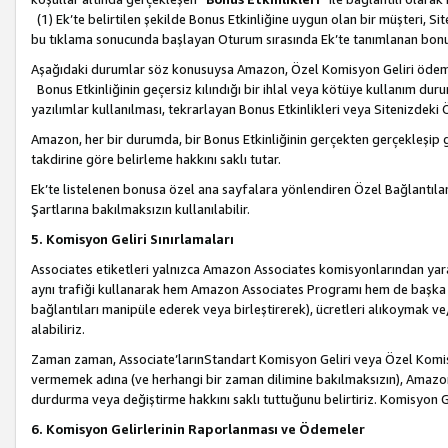
(1) Ek’te belirtilen şekilde Bonus Etkinliğine uygun olan bir müşteri, S
bu tıklama sonucunda başlayan Oturum sırasında Ek’te tanımlanan bon
Aşağıdaki durumlar söz konusuysa Amazon, Özel Komisyon Geliri öde
Bonus Etkinliğinin geçersiz kılındığı bir ihlal veya kötüye kullanım dur
yazılımlar kullanılması, tekrarlayan Bonus Etkinlikleri veya Sitenizdek
Amazon, her bir durumda, bir Bonus Etkinliğinin gerçekten gerçekleşip 
takdirine göre belirleme hakkını saklı tutar.
Ek’te listelenen bonusa özel ana sayfalara yönlendiren Özel Bağlantılar, 
Şartlarına bakılmaksızın kullanılabilir.
5. Komisyon Geliri Sınırlamaları
Associates etiketleri yalnızca Amazon Associates komisyonlarından yarar
aynı trafiği kullanarak hem Amazon Associates Programı hem de başka b
bağlantıları manipüle ederek veya birleştirerek), ücretleri alıkoymak 
alabiliriz.
Zaman zaman, Associate’larınStandart Komisyon Geliri veya Özel Komisy
vermemek adına (ve herhangi bir zaman dilimine bakılmaksızın), Amazon
durdurma veya değiştirme hakkını saklı tuttuğunu belirtiriz. Komisyon Gel
6. Komisyon Gelirlerinin Raporlanması ve Ödemeler