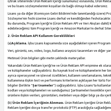
iştirak sitelerinde Ürün Reklam İçeriği sunumunuz esnasında, Ürün Reklam 
ve bu lisans sözleşmelerinin koşulları ile bağlı olmayı kabul edersiniz.
Lisans ya da diğer (Komisyon Geliri Bildirimi’nde tanımlandığı üzer
Sözleşme’nin feshi üzerine Lisans derhal ve kendiliğinden fesholacaktır.
Bu durumda, Program İçeriği’ni (Ürün Reklam API ve Veri Akışları dahil
edebileceğimiz tüm Program İçeriği ve Amazon Markaları’nı derhal Siteni
2. Ürün Reklam API Kullanım Gereklilikleri
(a)
Açıklama.
İşbu Lisans kapsamında size aşağıdakileri içeren Program İ
Veri, görüntü, ses, video, logo, kullanıcı arayüzü tasarımları ve diğer ya
Metinsel Ürün bilgileri gibi metin şeklinde materyaller.
Yukarıdaki Ürün Reklam İçeriği’ne ve Ürün Reklam API erişimine ek olar
ve kütüphaneler sağlayabiliriz. Bu kaynak kod ve kütüphanelerin her biri s
ayrıca operasyonel ve işlevsel özellikleri, kullanım sınırlamalarını, tekn
kullanımına ilişkin test ve performans kriterlerini açıklayan her türlü fo
bilgiler (birlikte “
Şartnameler
”) sağlayabiliriz. İşbu Lisans’ta kullan
kodları veya kütüphaneleri ve sunduğumuz Şartnameleri kesinlikle içerme
ürünlere ilişkin verileri, görüntüleri, metinleri veya diğer bilgi ya da içer
(b)
Ürün Reklam İçeriğinin Alınması.
Ürün Reklam İçeriğini Ürün Rekla
Reklam İçeriğini dosya transfer protokolü (FTP) aracılığıyla sağladığımız 