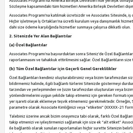
Associates Programı’na Amerika Birleşik Devletleri’nde yerleşik olmayan b
Sözleşme kapsamındaki tüm hizmetleri Amerika Birleşik Devletleri dışınd
Associates Programı'na katılmak ücretsizdir ve Associates Sitesinde, iş
Hiçbir işletmeye İş Ortakları’na ücretli kurulum veya danışmanlık hizme
dahi size ödeme karşılığında hizmetler sunmaya çalışırsa dikkatli olun.
2. Sitenizde Yer Alan Bağlantılar
(a) Özel Bağlantılar
Associates Programı’na başvurduktan sonra Siteniz’de Özel Bağlantılara y
raporlanmasını ve tahakkuk ettirilmesini sağlar. Özel Bağlantıların size
(b) Tüm Özel Bağlantılar için Geçerli Genel Gereklilikler
Özel Bağlantıları kendiniz oluşturabilirsiniz veya bizim tarafımızdan size
bildirmemiz halinde, ilgili bağlantı türlerini Sitenizde göstermeyi durdu
tarzından ve yerleşiminden ve (sizin tarafınızdan oluşturulan veya bizi
yönlendirmelerini uygun şekilde takip etmemiz için gereken formatı içer
yer işareti olarak eklemeye teşvik etmemeniz gerekmektedir. Örneğin, 
parametre olarak Associate Kimliğinizi veya “etiketini” (XXXXX-21 for
Talebiniz üzerine ancak bizim onayımıza tabi olarak, farklı Özel Bağlantı
takip etmenizi ve iyileştirmenizi sağlamak için size ek “alt etiket” Assoc
ile bağlantılı olarak sunulan raporlamaları hiçbir surette Sitenizin belirli 