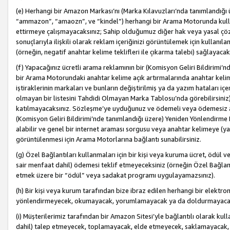
(e) Herhangi bir Amazon Markası’nı (Marka Kılavuzları’nda tanımlandığı ü
“ammazon”, “amaozn”, ve “kindel”) herhangi bir Arama Motorunda kulla
ettirmeye çalışmayacaksınız; Sahip olduğumuz diğer hak veya yasal çöz
sonuçlarıyla ilişkili olarak reklam içeriğinizi görüntülemek için kullanıl
(örneğin, negatif anahtar kelime teklifleri ile çıkarma talebi) sağlayaca
(f) Yapacağınız ücretli arama reklamının bir (Komisyon Geliri Bildirimi’
bir Arama Motorundaki anahtar kelime açık artırmalarında anahtar kelim
iştiraklerinin markaları ve bunların değiştirilmiş ya da yazım hataları iç
olmayan bir listesini Tahdidi Olmayan Marka Tablosu’nda görebilirsiniz)
katılmayacaksınız. Sözleşme’ye uyduğunuz ve ödemeli veya ödemesiz ara
(Komisyon Geliri Bildirimi’nde tanımlandığı üzere) Yeniden Yönlendirme 
alabilir ve genel bir internet araması sorgusu veya anahtar kelimeye (y
görüntülenmesi için Arama Motorlarına bağlantı sunabilirsiniz.
(g) Özel Bağlantıları kullanmaları için bir kişi veya kuruma ücret, ödül 
sair menfaat dahil) ödemesi teklif etmeyeceksiniz (örneğin Özel Bağlantıl
etmek üzere bir “ödül” veya sadakat programı uygulayamazsınız).
(h) Bir kişi veya kurum tarafından bize ibraz edilen herhangi bir elekt
yönlendirmeyecek, okumayacak, yorumlamayacak ya da doldurmayacak
(i) Müşterilerimiz tarafından bir Amazon Sitesi’yle bağlantılı olarak kulla
dahil) talep etmeyecek, toplamayacak, elde etmeyecek, saklamayacak,