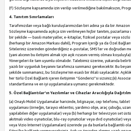
(f) Sözleşme kapsamında izin verilip verilmediğine bakılmaksızın, Progr
4. Tanıtım Sınırlamaları
Tarafımızdan veya bağlı kuruluşlarımızdan biri adına ya da bir Amazon 
Sözleşme kapsamında açıkça izin verilmeyen hiçbir tanıtım, pazarlama v
bir şekilde — basılı materyaller, e-kitaplar, fiziksel postalar veya söz
(herhangi bir Amazon Markası dahil), Program İçeriği ya da Özel Bağlant
Siteleriniz üzerinden gönderdiğiniz e-postalar, SMS’ler ve doğrudan mesaj
(yani alıcının bu iletişimi almak için açık rızasını vermiş olması koşul
Yönergeleri ile tam uyumlu olmalıdır. Talebimiz üzerine, yukarıda belir
yazılı bir uygunluk beyanını tarafımıza sunmanız gerekecektir. Bu beyanı
şekilde sunmamanız, bu Sözleşme’nin esaslı bir ihlali sayılacaktır. Açık
her türlü Özel Bağlantı içeren iletişimin “Gönderici”si sizsiniz;(ii) Asso
standartlarına ve en iyi uygulamalara uymanız gerekmektedir.
5. Özel Bağlantılar’ın Yazılımlar ve Cihazlar Aracılığıyla Dağıtılm
(a) Onaylı Mobil Uygulamalar haricinde, bilgisayar, cep telefonu, tablet 
uygulaması (örneğin, tarayıcı eklentisi, yardımcı obje, araç çubuğu, uzan
yapılabilen diğer uygulamalar) veya (b) herhangi bir televizyon set üstü k
akıtmalı video oynatıcılar, blu-ray oynatıcılar veya dvd oynatıcılar) ve
veya Vizio İnternet Uygulamaları) üzerinde ya da bunlarla bağlantılı o
Sitesi’be bağlantı vermeyeceksiniz. Açık ve önceden alınmış yazılı onay