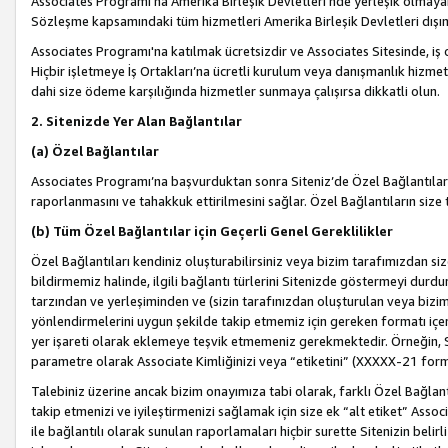
Associates Programı’na Amerika Birleşik Devletleri’nde yerleşik olmayan b
Sözleşme kapsamındaki tüm hizmetleri Amerika Birleşik Devletleri dışınd
Associates Programı'na katılmak ücretsizdir ve Associates Sitesinde, iş
Hiçbir işletmeye İş Ortakları’na ücretli kurulum veya danışmanlık hizme
dahi size ödeme karşılığında hizmetler sunmaya çalışırsa dikkatli olun.
2. Sitenizde Yer Alan Bağlantılar
(a) Özel Bağlantılar
Associates Programı’na başvurduktan sonra Siteniz’de Özel Bağlantılara y
raporlanmasını ve tahakkuk ettirilmesini sağlar. Özel Bağlantıların size
(b) Tüm Özel Bağlantılar için Geçerli Genel Gereklilikler
Özel Bağlantıları kendiniz oluşturabilirsiniz veya bizim tarafımızdan size
bildirmemiz halinde, ilgili bağlantı türlerini Sitenizde göstermeyi durdu
tarzından ve yerleşiminden ve (sizin tarafınızdan oluşturulan veya bizi
yönlendirmelerini uygun şekilde takip etmemiz için gereken formatı içer
yer işareti olarak eklemeye teşvik etmemeniz gerekmektedir. Örneğin, 
parametre olarak Associate Kimliğinizi veya “etiketini” (XXXXX-21 for
Talebiniz üzerine ancak bizim onayımıza tabi olarak, farklı Özel Bağlantı
takip etmenizi ve iyileştirmenizi sağlamak için size ek “alt etiket” Assoc
ile bağlantılı olarak sunulan raporlamaları hiçbir surette Sitenizin belirli 