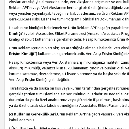
Akışları aracılığıyla almanız halinde, Veri Akışlarına erişiminiz ve onu k
Reklam API’ın veya Veri Akışlarının herhangi bir özelliğini istediğimiz
veya yeniden yayımlayabileceğimizi kabul edersiniz ve Ürün Reklam API’a v
gerekliliklere (işbu Lisans ve tüm Program Politikaları Dokümanları da
Hesabınızın kimliğini belirlemek ve Ürün Reklam API’ınaçağrı yapabilmek i
Kimliği
”) ve bir Associates Etiket Parametresi (Amazon Associates Prog
kimliği olabilir) kullanmanız gerekmektedir. Hesap Kimliklerinizi Ürün R
Ürün Reklam İçeriğini Veri Akışları aracılığıyla almanız halinde, Veri Akış
Erişim Kimliği
”) kullanmanız gerekmektedir. Veri Akışı Erişim Kimliğiniz
Hesap Kimliklerinizi veya Veri Akışlarına Erişim Kimliğinizi muhtelif zama
Akışı Erişim Kimliği, yalnızca kişisel kullanımınız içindir ve bunları giz
kuruma satamaz, devredemez, alt lisans veremez ya da başka şekilde ifşa
Veri Akışı Erişim Kimliği gizli değildir.
Tarafınızca ya da başka bir kişi veya kurum tarafından gerçekleştirilmes
gerçekleştirilen tüm işlemler sizin sorumluluğunuzdadır. Bu nedenle, öze
durumlarda ya da özel anahtarınız veya şifrenizin ifşa olması, kaybolmas
ya da özel olarak size tahsis etmediğimiz Associates Etiket Parametreleri
(c)
Kullanım Gereklilikleri.
Ürün Reklam API’ına çağrı yaparak, Veri Akı
kabul edersiniz:
i. Ürün Reklam İçeriğini yalnızca yasal bir şekilde ve işbu Lisans’a uygun