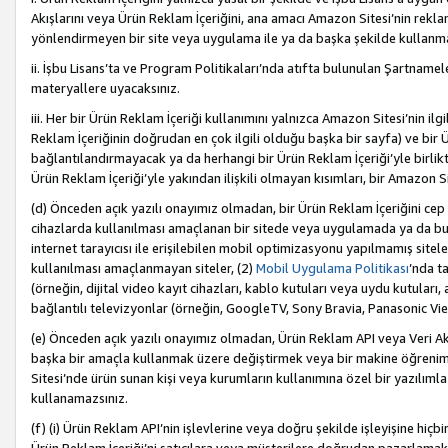
Akışlarını veya Ürün Reklam İçeriğini, ana amacı Amazon Sitesi’nin rek
yönlendirmeyen bir site veya uygulama ile ya da başka şekilde kullanm
ii. İşbu Lisans’ta ve Program Politikaları’nda atıfta bulunulan Şartnamel
materyallere uyacaksınız.
iii. Her bir Ürün Reklam İçeriği kullanımını yalnızca Amazon Sitesi’nin ilg
Reklam İçeriğinin doğrudan en çok ilgili olduğu başka bir sayfa) ve bir Ü
bağlantılandırmayacak ya da herhangi bir Ürün Reklam İçeriği’yle birli
Ürün Reklam İçeriği’yle yakından ilişkili olmayan kısımları, bir Amazon Sit
(d) Önceden açık yazılı onayımız olmadan, bir Ürün Reklam İçeriğini cep 
cihazlarda kullanılması amaçlanan bir sitede veya uygulamada ya da bunl
internet tarayıcısı ile erişilebilen mobil optimizasyonu yapılmamış sitel
kullanılması amaçlanmayan siteler, (2)
Mobil Uygulama Politikası
’nda t
(örneğin, dijital video kayıt cihazları, kablo kutuları veya uydu kutuları,
bağlantılı televizyonlar (örneğin, GoogleTV, Sony Bravia, Panasonic Vier
(e) Önceden açık yazılı onayımız olmadan, Ürün Reklam API veya Veri Ak
başka bir amaçla kullanmak üzere değiştirmek veya bir makine öğrenim
Sitesi’nde ürün sunan kişi veya kurumların kullanımına özel bir yazılım
kullanamazsınız.
(f) (i) Ürün Reklam API’nin işlevlerine veya doğru şekilde işleyişine h