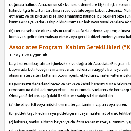
doğması halinde Amazon’un söz konusu ödemelere ilişkin hiçbir soru
halinde ilgili tutarları tarafınıza rücu edebileceğini kabul edersiniz. Muh
etmemiz ve bu bilgileri bize sağlamamanız halinde, bu bilgileri bize su
kanıtlayıncaya kadar (sahip olduğumuz sair hak veya yasal çarelere ek 
(h) Her ne sebeple olursa olsun tarafınıza fazla ödeme yapılmış olması 
komisyon gelirinden mahsup etme veya gerekli düzeltmeleri yapma hakkı
Associates Programı Katılım Gereklilikleri ("Ka
1. Kayıt ve Uygunluk
Kayıt sürecini başlatmak içineksiksiz ve doğru bir AssociatesProgramı ba
başvuruda belirteceğiniz internet sitesi adresi aracılığıyla kamuya aç
alınan materyalleri kullanan özgün içerik, eklediğiniz materyallere ilişk
Başvurunuzu değerlendirecek ve ret veya kabul kararımızı size bildirece
Programı’na dahil edilmeyecektir. Bu durumda Sitelerinizde herhangi b
Olmayan Sitelere, aşağıdaki özelliklere sahip siteler dahildir:
(a) cinsel içerikli veya müstehcen materyal tanıtımı yapan veya içeren;
(b) şiddeti teşvik eden veya şiddet içeren veya muhtemel olarak tehlikel
(c) hakaret, yanlış, aldatıcı beyan ya da iftira içeren materyal tanıtımı y
(d) nefret içerikli, taciz edici, zararlı, başkasının mahremiyetini ihlal eden