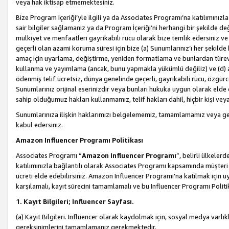
veya hak iktisap etmemektesiniz.
Bize Program İçeriği’yle ilgili ya da Associates Programı’na katılımınızla 
sair bilgiler sağlamanız ya da Program İçeriği’ni herhangi bir şekilde değ
mülkiyet ve menfaatleri gayrikabili rücu olarak bize temlik edersiniz v
geçerli olan azami koruma süresi için bize (a) Sunumlarınız’ı her şekild
amaç için uyarlama, değiştirme, yeniden formatlama ve bunlardan türev e
kullanma ve yayımlama (ancak, bunu yapmakla yükümlü değiliz) ve (d) aşağ
ödenmiş telif ücretsiz, dünya genelinde geçerli, gayrikabili rücu, özgürce 
Sunumlarınız orijinal eserinizdir veya bunları hukuka uygun olarak elde et
sahip olduğumuz hakları kullanmamız, telif hakları dahil, hiçbir kişi vey
Sunumlarınıza ilişkin haklarımızı belgelememiz, tamamlamamız veya geç
kabul edersiniz.
Amazon Influencer Programı Politikası
Associates Programı “
Amazon Influencer Programı
”, belirli ülkele
katılımınızla bağlantılı olarak Associates Programı kapsamında müşteri 
ücreti elde edebilirsiniz. Amazon Influencer Programı'na katılmak için u
karşılamalı, kayıt sürecini tamamlamalı ve bu Influencer Programı Politi
1. Kayıt Bilgileri; Influencer Sayfası.
(a) Kayıt Bilgileri. Influencer olarak kaydolmak için, sosyal medya varlık
gereksinimlerini tamamlamanız gerekmektedir.