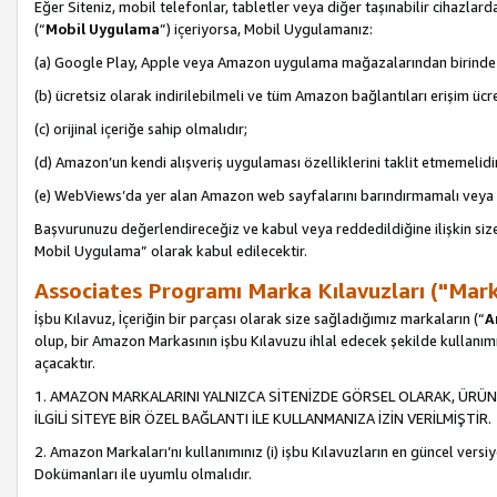
Eğer Siteniz, mobil telefonlar, tabletler veya diğer taşınabilir cihazlar
(“
Mobil Uygulama
”) içeriyorsa, Mobil Uygulamanız:
(a) Google Play, Apple veya Amazon uygulama mağazalarından birinde 
(b) ücretsiz olarak indirilebilmeli ve tüm Amazon bağlantıları erişim ücre
(c) orijinal içeriğe sahip olmalıdır;
(d) Amazon’un kendi alışveriş uygulaması özelliklerini taklit etmemelidi
(e) WebViews’da yer alan Amazon web sayfalarını barındırmamalı veya
Başvurunuzu değerlendireceğiz ve kabul veya reddedildiğine ilişkin si
Mobil Uygulama” olarak kabul edilecektir.
Associates Programı Marka Kılavuzları ("Mark
İşbu Kılavuz, İçeriğin bir parçası olarak size sağladığımız markaların (“
A
olup, bir Amazon Markasının işbu Kılavuzu ihlal edecek şekilde kullanım
açacaktır.
1. AMAZON MARKALARINI YALNIZCA SİTENİZDE GÖRSEL OLARAK, ÜRÜN
İLGİLİ SİTEYE BİR ÖZEL BAĞLANTI İLE KULLANMANIZA İZİN VERİLMİŞTİR.
2. Amazon Markaları’nı kullanımınız (i) işbu Kılavuzların en güncel versiy
Dokümanları ile uyumlu olmalıdır.