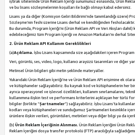
iştirak sitelerinde Ürün Reklam İçeriği sunumunuz esnasında, Ürün Reklam 
ve bu lisans sözleşmelerinin koşulları ile bağlı olmayı kabul edersiniz.
Lisans ya da diğer (Komisyon Geliri Bildirimi’nde tanımlandığı üzer
Sözleşme’nin feshi üzerine Lisans derhal ve kendiliğinden fesholacaktır.
Bu durumda, Program İçeriği’ni (Ürün Reklam API ve Veri Akışları dahil
edebileceğimiz tüm Program İçeriği ve Amazon Markaları’nı derhal Siteni
2. Ürün Reklam API Kullanım Gereklilikleri
(a)
Açıklama.
İşbu Lisans kapsamında size aşağıdakileri içeren Program İ
Veri, görüntü, ses, video, logo, kullanıcı arayüzü tasarımları ve diğer ya
Metinsel Ürün bilgileri gibi metin şeklinde materyaller.
Yukarıdaki Ürün Reklam İçeriği’ne ve Ürün Reklam API erişimine ek olar
ve kütüphaneler sağlayabiliriz. Bu kaynak kod ve kütüphanelerin her biri s
ayrıca operasyonel ve işlevsel özellikleri, kullanım sınırlamalarını, tekn
kullanımına ilişkin test ve performans kriterlerini açıklayan her türlü fo
bilgiler (birlikte “
Şartnameler
”) sağlayabiliriz. İşbu Lisans’ta kullan
kodları veya kütüphaneleri ve sunduğumuz Şartnameleri kesinlikle içerme
ürünlere ilişkin verileri, görüntüleri, metinleri veya diğer bilgi ya da içer
(b)
Ürün Reklam İçeriğinin Alınması.
Ürün Reklam İçeriğini Ürün Rekla
Reklam İçeriğini dosya transfer protokolü (FTP) aracılığıyla sağladığımız 