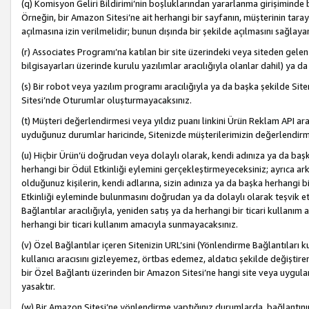
(q) Komisyon Geliri Bildirimi’nin boşluklarından yararlanma girişiminde
Örneğin, bir Amazon Sitesi’ne ait herhangi bir sayfanın, müşterinin tara
açılmasına izin verilmelidir; bunun dışında bir şekilde açılmasını sağlay
(r) Associates Programı’na katılan bir site üzerindeki veya siteden gele
bilgisayarları üzerinde kurulu yazılımlar aracılığıyla olanlar dahil) ya 
(s) Bir robot veya yazılım programı aracılığıyla ya da başka şekilde 
Sitesi’nde Oturumlar oluşturmayacaksınız.
(t) Müşteri değerlendirmesi veya yıldız puanı linkini Ürün Reklam API aracı
uyduğunuz durumlar haricinde, Sitenizde müşterilerimizin değerlendirme
(u) Hiçbir Ürün’ü doğrudan veya dolaylı olarak, kendi adınıza ya da başk
herhangi bir Ödül Etkinliği eylemini gerçekleştirmeyeceksiniz; ayrıca arkada
olduğunuz kişilerin, kendi adlarına, sizin adınıza ya da başka herhangi b
Etkinliği eyleminde bulunmasını doğrudan ya da dolaylı olarak teşvik 
Bağlantılar aracılığıyla, yeniden satış ya da herhangi bir ticari kullanı
herhangi bir ticari kullanım amacıyla sunmayacaksınız.
(v) Özel Bağlantılar içeren Sitenizin URL’sini (Yönlendirme Bağlantıları 
kullanıcı aracısını gizleyemez, örtbas edemez, aldatıcı şekilde değişti
bir Özel Bağlantı üzerinden bir Amazon Sitesi’ne hangi site veya uygula
yasaktır.
(w) Bir Amazon Sitesi’ne yönlendirme yaptığınız durumlarda, bağlantının