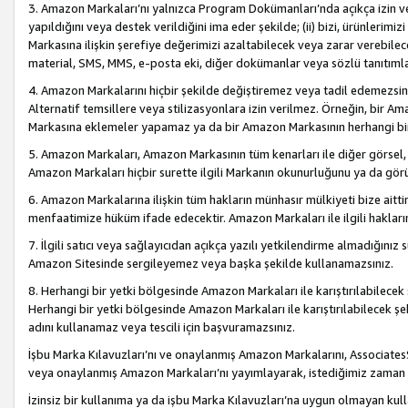
3. Amazon Markaları’nı yalnızca Program Dokümanları’nda açıkça izin ver
yapıldığını veya destek verildiğini ima eder şekilde; (ii) bizi, ürünlerim
Markasına ilişkin şerefiye değerimizi azaltabilecek veya zarar verebilec
material, SMS, MMS, e-posta eki, diğer dokümanlar veya sözlü tanıtıml
4. Amazon Markalarını hiçbir şekilde değiştiremez veya tadil edemezsin
Alternatif temsillere veya stilizasyonlara izin verilmez. Örneğin, bir A
Markasına eklemeler yapamaz ya da bir Amazon Markasının herhangi bir
5. Amazon Markaları, Amazon Markasının tüm kenarları ile diğer görsel, 
Amazon Markaları hiçbir surette ilgili Markanın okunurluğunu ya da görü
6. Amazon Markalarına ilişkin tüm hakların münhasır mülkiyeti bize aitt
menfaatimize hüküm ifade edecektir. Amazon Markaları ile ilgili hakları
7. İlgili satıcı veya sağlayıcıdan açıkça yazılı yetkilendirme almadığınız s
Amazon Sitesinde sergileyemez veya başka şekilde kullanamazsınız.
8. Herhangi bir yetki bölgesinde Amazon Markaları ile karıştırılabilecek
Herhangi bir yetki bölgesinde Amazon Markaları ile karıştırılabilecek şek
adını kullanamaz veya tescili için başvuramazsınız.
İşbu Marka Kılavuzları’nı ve onaylanmış Amazon Markalarını, AssociatesSi
veya onaylanmış Amazon Markaları’nı yayımlayarak, istediğimiz zaman v
İzinsiz bir kullanıma ya da işbu Marka Kılavuzları’na uygun olmayan kul