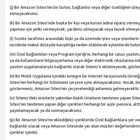
(j) Bir Amazon Sitesi’nin bir buton, bağlantısı veya diğer özelliğinin 
etmeyeceksiniz.
(k) Bir Amazon Sitesi’nde başka bir kişi veya kurum adına sipariş verm
yapması için yetki vermeyecek, yardımcı olmayacak veya teşvik etmeyec
(l) Sizinle tarafımız arasındaki ilişki ya da üzerinde işlev veya işlemler
nezdinde makul düzeyde karışıklığa neden olabilecek eylemlerde bulu
(m) Özel Bağlantıları veya Program İçeriği’ni, herhangi bir casus yazılım,
ya da kullanıcıların bilgisayarlarına veya diğer elektronik cihazlarına 
yazılım uygulamalarıyla bağlantılı olarak Siteniz’e eklemeyecek, göst
(n) Bir Mobil Uygulama içindeki entegre bir internet tarayıcısında (örn
Sitesi’nin herhangi bir bölümünü çerçeve içine almayacaksınız. Ancak, bi
göstermeniz, Amazon Sitesi’nin çerçevelendiği anlamına gelmeyecektir.
(o) Siteniz’deki ürünlerle yakından ilişkili Ürünlerin tanıtımını yapan Si
Sitesi’nin tanıtımını yapan diğer içerikleri herhangi bir açılır pencere, a
yayınlamayacak ya da sunmayacaksınız.
(p) Bir Amazon Sitesi’ne eklediğiniz içeriklerde Özel Bağlantılara yer v
bağlantılı olarak veya Amazon Sitesinde yer alan müşteri değerlendirmele
içerikler içinde).