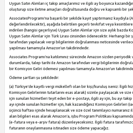
Uygun Satın Alımları iç takip amaçlarımız ve ilgili ay boyunca kazandığ
oluşturup size iletme amaçları doğrultusunda doğru ve kapsamlı bir şek
AssociatesProgramı’na başarılı bir şekilde kayıt yaptırmanız kaydıyla (
değerlendirilecektir), aşağıda belirtilen geçerli tevkifat veya kesintilere
indirilen (hangisi geçerliyse) Uygun Satın Alımlar için size aylık bazda 
Uygun Satın Alımlar için Türk Lirası cinsinden ödenecektir. Herhangi b
tarafından yapılacak vergi bilgilerinin doğrulanması neticesinde verile
yapılması tamamıyla Amazon’un takdirindedir.
Associates Programı’na katılımınız sürecinde Amazon sizden periyodik verg
durumlarda, talep tarihi ile Amazon tarafından vergi bilgilerinin doğru
bir Komisyon Geliri ödemesi yapılması tamamıyla Amazon’un takdirinde
Ödeme şartları şu şekildedir:
(a) Türkiye’de kayıtlı vergi mükellefi olan bir kişi/kuruluş iseniz: İlgili
Komisyon Gelirlerinin tutarlarını esas alarak) sizinle paylaşacak ve siz
için sunulan hizmetleri teyit eden bir e-postayı, ilgili ay için, bu ayı 
ayı içinde sunulan hizmetler için, hak kazandığınız Komisyon Gelirleri (i
üçüncü haftası içinde hesaplanacak ve size özel tanımlayıcı numaranız ile
alan bilgileri esas alarak Amazon’a, işbu Program Politikası kapsamında a
(e-fatura veya e-arşiv fatura) düzenleyeceksiniz. İlgili fatura tarafımı
faturanın onaylanmasına istinaden size ödeme yapacağız.