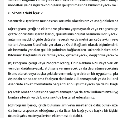
modelleri ya da ilgili teknolojilerin geliştirilmesinde kullanmayacak ve 
6. Sitenizdeki İçerik
Sitenizdeki içerikten münhasıran sorumlu olacaksınız ve aşağıdakileri s
(a)Program İçeriği’ne ekleme ve çıkarma yapmayacak veya Program İçeriği
grafik görüntüsü içeren İçeriği, görüntünün orijinal oranlarını koruyacak
anlamını maddi ölçüde değiştirmeyecek ya da metni gerçeğe aykırı veya y
türleri, Amazon Sitesi’nde yer alan ve Özel Bağlantı olarak biçimlendiril
alt kısmında yer alan gizlilik politikası bağlantıları). Yukarıda belirtilenl
Bildirimi” bağlantısını kaldırmayacak, gizlemeyecek, değiştirmeyecek
(b) Program İçeriği veya Program İçeriği, Ürün Reklam API’ı veya Veri 
yeniden dağıtmayacak, alt lisans vermeyecek ya da devretmeyeceksiniz. Ö
lisans olarak veya başka şekilde vermenizi gerektiren bir uygulama, plat
dışındaki bir pazarlama faaliyeti dahilinde kullanmayacak ya da kullanı
Associate etiketi formatında bağlantılar oluşturmayacak ya da bu bağla
(c) Artık Amazon Sitesinde yayımlanmayan ya da artık kullanımınıza uygu
bunları silecek ya da başka şekilde bertaraf edeceksiniz.
(d)Program İçeriği, içinde bulunan isim veya suretler de dahil olmak üzer
da bunlara sponsor olduğunu ya da ticari bir bağı ya da başka bir ilişki
üçüncü şahıs materyallerinin eklenmesi de dahil).