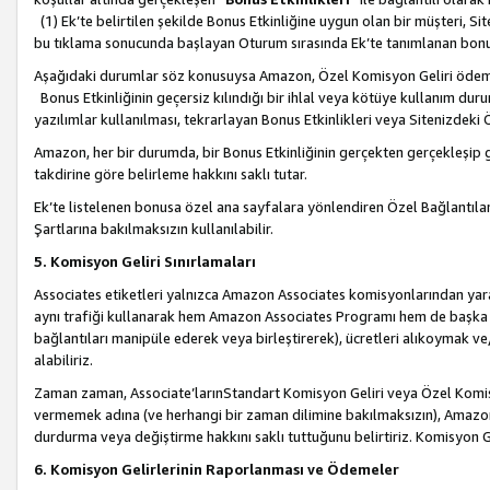
(1) Ek’te belirtilen şekilde Bonus Etkinliğine uygun olan bir müşteri, S
bu tıklama sonucunda başlayan Oturum sırasında Ek’te tanımlanan bon
Aşağıdaki durumlar söz konusuysa Amazon, Özel Komisyon Geliri öde
Bonus Etkinliğinin geçersiz kılındığı bir ihlal veya kötüye kullanım dur
yazılımlar kullanılması, tekrarlayan Bonus Etkinlikleri veya Sitenizdek
Amazon, her bir durumda, bir Bonus Etkinliğinin gerçekten gerçekleşip 
takdirine göre belirleme hakkını saklı tutar.
Ek’te listelenen bonusa özel ana sayfalara yönlendiren Özel Bağlantılar, 
Şartlarına bakılmaksızın kullanılabilir.
5. Komisyon Geliri Sınırlamaları
Associates etiketleri yalnızca Amazon Associates komisyonlarından yarar
aynı trafiği kullanarak hem Amazon Associates Programı hem de başka b
bağlantıları manipüle ederek veya birleştirerek), ücretleri alıkoymak 
alabiliriz.
Zaman zaman, Associate’larınStandart Komisyon Geliri veya Özel Komisy
vermemek adına (ve herhangi bir zaman dilimine bakılmaksızın), Amazon
durdurma veya değiştirme hakkını saklı tuttuğunu belirtiriz. Komisyon Gel
6. Komisyon Gelirlerinin Raporlanması ve Ödemeler