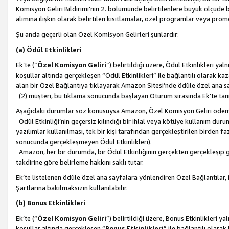
Komisyon Geliri Bildirimi’nin 2. bölümünde belirtilenlere büyük ölçüde 
alımına ilişkin olarak belirtilen kısıtlamalar, özel programlar veya pro
Şu anda geçerli olan Özel Komisyon Gelirleri şunlardır:
(a) Ödül Etkinlikleri
Ek’te (“
Özel Komisyon Geliri
”) belirtildiği üzere, Ödül Etkinlikleri ya
koşullar altında gerçekleşen “Ödül Etkinlikleri” ile bağlantılı olarak kaza
alan bir Özel Bağlantıya tıklayarak Amazon Sitesi’nde ödüle özel ana s
(2) müşteri, bu tıklama sonucunda başlayan Oturum sırasında Ek’te ta
Aşağıdaki durumlar söz konusuysa Amazon, Özel Komisyon Geliri öde
Ödül Etkinliği’nin geçersiz kılındığı bir ihlal veya kötüye kullanım dur
yazılımlar kullanılması, tek bir kişi tarafından gerçekleştirilen birden f
sonucunda gerçekleşmeyen Ödül Etkinlikleri).
Amazon, her bir durumda, bir Ödül Etkinliğinin gerçekten gerçekleşip 
takdirine göre belirleme hakkını saklı tutar.
Ek’te listelenen ödüle özel ana sayfalara yönlendiren Özel Bağlantılar, i
Şartlarına bakılmaksızın kullanılabilir.
(b) Bonus Etkinlikleri
Ek’te (“
Özel Komisyon Geliri
”) belirtildiği üzere, Bonus Etkinlikleri 
koşullar altında gerçekleşen “
Bonus Etkinlikleri
” ile bağlantılı olarak 