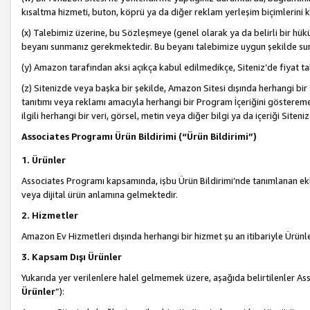
kısaltma hizmeti, buton, köprü ya da diğer reklam yerleşim biçimlerini 
(x) Talebimiz üzerine, bu Sözleşmeye (genel olarak ya da belirli bir hük
beyanı sunmanız gerekmektedir. Bu beyanı talebimize uygun şekilde sunma
(y) Amazon tarafından aksi açıkça kabul edilmedikçe, Siteniz’de fiyat tak
(z) Sitenizde veya başka bir şekilde, Amazon Sitesi dışında herhangi bi
tanıtımı veya reklamı amacıyla herhangi bir Program İçeriğini gösterem
ilgili herhangi bir veri, görsel, metin veya diğer bilgi ya da içeriği Si
Associates Programı Ürün Bildirimi (“Ürün Bildirimi”)
1. Ürünler
Associates Programı kapsamında, işbu Ürün Bildirimi’nde tanımlanan ekle
veya dijital ürün anlamına gelmektedir.
2. Hizmetler
Amazon Ev Hizmetleri dışında herhangi bir hizmet şu an itibariyle Ürünl
3. Kapsam Dışı Ürünler
Yukarıda yer verilenlere halel gelmemek üzere, aşağıda belirtilenler Ass
Ürünler
”):