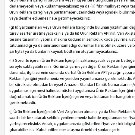
Ürün Reklam İçeriği’ni satıcılara veya müşterilere doğrudan pazarlamak, 
derlemeyecek veya kullanmayacaksınız ya da (iii) fikri mülkiyet veya tesci
Ürün Reklam İçeriği veya Şartnameler üzerindeki veya içindeki bildiri
veya deşifre edilemez hale getirmeyeceksiniz.
(g) (i) Şartnameleri veya Ürün Reklam İçeriği’nde bulunan yazılımları d
türev eserler üretmeyeceksiniz ya da (ii) Ürün Reklam API’nin, Veri Akışla
tersine tasarımını yapma, makina kodundan sembolik koda çevirme, üst
tutulamadığı ya da sınırlandırılamadığı durumlar hariç olmak üzere ve b
şartıyla) ya da bunların kaynak kodlarını oluşturmayacaksınız.
(h) Görüntü içeren Ürün Reklam İçeriği’ni saklamayacak veya ön belleğe 
süreyle saklayabilirsiniz. Görüntü içermeyen diğer Ürün Reklam İçeriğin
durumda, ilgili sürenin sonunda derhal Ürün Reklam API’ya çağrı yaparak
Reklam İçeriğini yenilemeniz ve yeniden yayımlamanız gerekmektedir. Ak
bir süre kısıtı olmadan bireysel Amazon Standart Kimlik Numaralarını (AS
uygulaması içermesi halinde, müşteri uygulaması Ürün Reklam İçeriğin
doğrulamak için Ürün Reklam İçeriği içeren veya kullanan herhangi bir m
gerekmektedir.
(i) Ürün Reklam İçeriğini bir Veri Akışı’ndan almanız ya da Ürün Reklam
saatte bir kez olacak şekilde yenilememeniz halinde uygulamanızın fiya
yerleştireceksiniz. Ancak, uygulamanızda gösterilen fiyat ve stok bilgis
çıkarabilirsiniz. Kabul edilen mesajlaşma örnekleri şunları içerir: