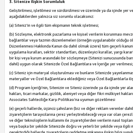
3. Sitenize İlişkin Sorumluluk
Geliştirilmesi, işletilmesi ve sürdürülmesi ve üzerinde ya da içinde yer ve
aşağıdakilerden yalnızca siz sorumlu olacaksınız:
(a) Siteniz’in ve ilgili tüm ekipmanın teknik işletmesi;
(b) Sözleşme, elektronik pazarlama ve kişisel verilerin korunması mevzua
bağlantılar veya tazmin düzenlemeleri (örneğin uygulanabilir olduğu ölç
Düzenlenmesi Hakkında Kanun da dahil olmak üzere) tüm geçerli kanunlar, y
uygulama kuralları, sektör standartları, düzenleyici kurallar, yargı kararl
bir kişi veya kurum arasındaki bir sözleşmeye (Sitenizi sunucusunda barı
dahil) uygun olarak Sitenizde Özel Bağlantılara ve İçeriğe yer verilmesi;
(c) Siteniz için materyal oluşturulması ve bunların Sitenizde yayınlanmas
materyaller ve Özel Bağlantılara eklediğiniz veya Özel Bağlantılarla ili
(d) Program İçeriği’nin, Sitenizin ve Siteniz üzerinde ya da içinde yer al
hakları, ticari markalar, gizlilik, aleniyet veya diğer fikri mülkiyet hak
Associates Sahteciliğe Karşı Politikası’na uyumun gözetilmesi
(e) geçerli hallerde, üçüncü şahısların (biz ve diğer reklam verenler dah
ziyaretçilerin tarayıcılarına çerez yerleştirebileceği veya var olan çerezler
ve diğer teknolojilerin kullanımı ile ziyaretçilerden verilerin nasıl toplandı
veya başka bir şekilde Sitenizde doğru ve yeterli bir şekilde veya ilgili 
gerektirdiği hallerde ziyaretçilerin reddetme imkanına ilişkin bilgi sunul