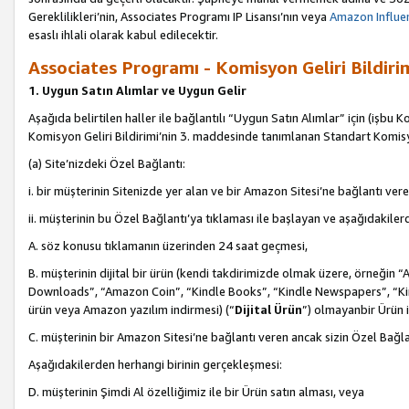
Gereklilikleri’nin, Associates Programı IP Lisansı’nın veya
Amazon Influen
esaslı ihlali olarak kabul edilecektir.
Associates Programı - Komisyon Geliri Bildiri
1. Uygun Satın Alımlar ve Uygun Gelir
Aşağıda belirtilen haller ile bağlantılı “Uygun Satın Alımlar” için (işbu K
Komisyon Geliri Bildirimi’nin 3. maddesinde tanımlanan Standart Komis
(a) Site’nizdeki Özel Bağlantı:
i. bir müşterinin Sitenizde yer alan ve bir Amazon Sitesi’ne bağlantı ver
ii. müşterinin bu Özel Bağlantı’ya tıklaması ile başlayan ve aşağıdakile
A. söz konusu tıklamanın üzerinden 24 saat geçmesi,
B. müşterinin dijital bir ürün (kendi takdirimizde olmak üzere, örneğ
Downloads”, “Amazon Coin”, “Kindle Books”, “Kindle Newspapers”, “Kind
ürün veya Amazon yazılım indirmesi) (“
Dijital Ürün
”) olmayanbir Ürün i
C. müşterinin bir Amazon Sitesi’ne bağlantı veren ancak sizin Özel Bağla
Aşağıdakilerden herhangi birinin gerçekleşmesi:
D. müşterinin Şimdi Al özelliğimiz ile bir Ürün satın alması, veya