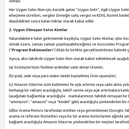
olması.
Her Uygun Satın Alım için, karşılık gelen “Uygun Gelir”, ilgili Uygun Satın
elleçleme ücretleri, vergiler (örneğin satış vergisi ve KDV), hizmet bedell
düşüldükten sonra kalan miktar olarak kabul edilir.
2. Uygun Olmayan Satın Alımlar
Yukarıdakilere halel getirmemek kaydıyla, Uygun Satın Alımlar, işbu Ass
olmak üzere, zaman zaman yayınlayabileceğimiz ve Associates Programı’
(“
Program Dokümanları
”) ihlali ile birlikte gerçekleştirilmesi halinde
Ayrıca, aksi takdirde Uygun Satın Alım olarak kabul edilebilecek aşağıda
(a) Sözleşme’nizin feshinin ardından satın alınan Ürünler;
(b) iptal, iade veya para iadesi talebi başlatılmış Ürün siparişleri;
(c) Amazon Sitesi’ne sizin katılımınız ile açık artırma veya satın alma yol
herhangi bir reklam aracılığıyla, teklif verme veya açık artırmalara ka
(aşağıdaki bağlantılar aracılığıyla markalarımızın tahdidi olmayan bir lis
“ammazon", “amaozn" veya “kindel" gibi) aracılığıyla yönlendirilen bir 
(d)bir Arama Motoru tarafından üretilen veya görüntülenen (Google, Ya
arama ve referans hizmetleri veya bu tür arama motorlarının ağında yer 
bağlantı aracılığıyla Amazon Sitesi’ne yönlendirilen bir müşteri tarafınd