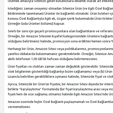
izlemek amacıyla Sitenize gelen kullanıcılara dinamik olarak alt etiketl
İstediğiniz zaman onayımız olmadan Sitenize Ürün (ve ilgili Özel Bağlantı
Bildiriminde tanımlanan) Ürünler ile bağlantılı olmalıdır. Ürün listeleri
konusu Özel Bağlantıyla ilgili ek, özgün içerik bulunmalıdır.Ürün listele
(örneğin Gıda Ürünleri bölümü) kapsar.
Sınırlı bir süre için geçerli promosyonlara olan bağlantıların ve refera
Örneğin, bir Amazon Sitesinin kıyafet kategorisindeki Ürünlere bağlant
olduğunu belirtmeniz halinde, promosyon sona erdikten hemen sonra %15
Herhangi bir Ürün, Amazon Sitesi veya politikalarımız, promosyonlarımız
yanıltıcı iddialarda bulunmamanız gerekmektedir. Örneğin, Sitenize Amazon
akıllı telefonun 128 GB’lık hafızası olduğunu belirtemezsiniz.
Ürün fiyatları ve stokları zaman zaman değişiklik gösterebilir. Sitenizde 
stok bilgilerinin gösterildiği bağlantıyı bizim sağlamamız veya (b) Ürün f
Lisansta belirtilen gerekliliklere uymanız halinde, Sitenizde fiyat ve stok 
Ayrıca, Sitenizde bir Ürün’ün fiyatını, bir Amazon Sitesi dışında bir inte
birlikte “karşılaştırma” formatında (bir fiyat karşılaştırma aracı veya 
fiyatı hem de size sağlamış olmamız halinde ilgili Amazon Sitesi’nde Ür
Amazon üzerinde hiçbir Özel Bağlantı paylaşmamalı ve Özel Bağlantılar
vermemelisiniz.