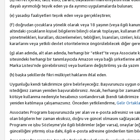
dayalı ayrımcılığı teşvik eden ya da ayrımcı uygulamalarda bulunan;
(e) yasadışı faaliyetleri teşvik eden veya gerçekleştiren;
(f) doğrudan çocuklara yönelik olarak veya 18 yaşının (veya ilgili kanun
altındaki çocukların kişisel bilgilerini bilinçli olarak toplayan, kullana
yönetmelikleri, kuralları, düzenlemeleri, tebliğleri, lisansları, izinleri, k
kararlarını veya yetkili devlet otoritelerince öngörülebilecek diğer gerekl
(g) alan adında, alt alan adında, herhangi bir “etiket”te veya Associate
sitesindeki herhangi bir tanımlayıcıda Amazon veya bağlı şirketlerine ai
Marka Listesi’nde görebilirsiniz) veya bunların değiştirilmiş ya da yazım
(h) başka şekillerde fikri mülkiyet haklarını ihlal eden.
Uygunluğu kendi takdirimize göre belirleyeceğiz. Başvurunuzu uygun o
istediğiniz zaman yeniden başvurabilirsiniz. Ancak, herhangi bir zaman
kötüye kullanma nedeniyle hesabınızı sonlandırırsak (kendi takdirimiz
yeniden katılmaya çalışamazsınız. Önceden yetkilendirme,
Gelir Ortakl
Associates Programı başvurunuzda yer alan ve e-posta adresiniz ve sair ileti
olan bilgilerin her zaman eksiksiz, doğru ve güncel olmasını sağlayacaks
Programı ve işbu Sözleşme’yle ilgili bildirimler (eğer varsa), onaylar (eğ
güncelliğini yitirmiş olsa dahi, ilgili e-posta adresine gönderilen tüm bil