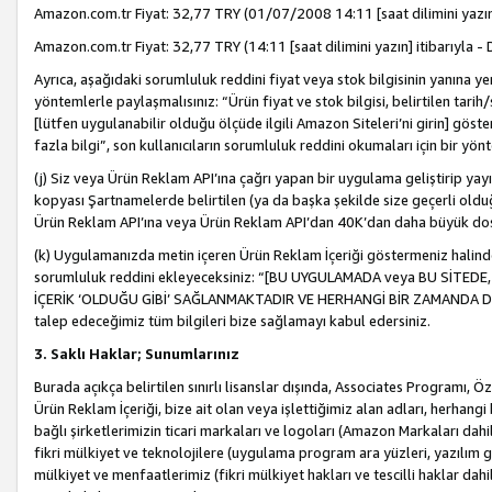
Amazon.com.tr Fiyat: 32,77 TRY (01/07/2008 14:11 [saat dilimini yazın] 
Amazon.com.tr Fiyat: 32,77 TRY (14:11 [saat dilimini yazın] itibarıyla - 
Ayrıca, aşağıdaki sorumluluk reddini fiyat veya stok bilgisinin yanına yer
yöntemlerle paylaşmalısınız: “Ürün fiyat ve stok bilgisi, belirtilen tarih
[lütfen uygulanabilir olduğu ölçüde ilgili Amazon Siteleri’ni girin] göste
fazla bilgi”, son kullanıcıların sorumluluk reddini okumaları için bir yön
(j) Siz veya Ürün Reklam API’ına çağrı yapan bir uygulama geliştirip ya
kopyası Şartnamelerde belirtilen (ya da başka şekilde size geçerli olduğ
Ürün Reklam API’ına veya Ürün Reklam API’dan 40K’dan daha büyük do
(k) Uygulamanızda metin içeren Ürün Reklam İçeriği göstermeniz halinde
sorumluluk reddini ekleyeceksiniz: “[BU UYGULAMADA veya BU SİTEDE,
İÇERİK ‘OLDUĞU GİBİ’ SAĞLANMAKTADIR VE HERHANGİ BİR ZAMANDA DEĞİŞ
talep edeceğimiz tüm bilgileri bize sağlamayı kabul edersiniz.
3. Saklı Haklar; Sunumlarınız
Burada açıkça belirtilen sınırlı lisanslar dışında, Associates Programı, Ö
Ürün Reklam İçeriği, bize ait olan veya işlettiğimiz alan adları, herhangi
bağlı şirketlerimizin ticari markaları ve logoları (Amazon Markaları dah
fikri mülkiyet ve teknolojilere (uygulama program ara yüzleri, yazılım gel
mülkiyet ve menfaatlerimiz (fikri mülkiyet hakları ve tescilli haklar dahil)