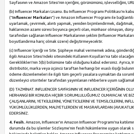
Sayfasının ve Amazon Sitesi’nin içeriğini, görünümünü, işlevselliğini, URL'
(b) Influencer Markaları Lisansı. Bu Influencer Programı Politikası’nı kab
(“
Influencer Markaları
”) ve Amazon Influencer Programı ile bağlantı
uyarlamak, çevirmek, alıntı yapmak, yeniden biçimlendirmek, dağıtmak, il
haklarınızın azami süresi boyunca geçerli olan, münhasır olmayan, dünya
tarafından sağlanan Influencer Markalarının şeklini (Influencer Markal
boyutlandırma hariç olmak üzere) değiştirmeyecektir.
(c) Influencer İçeriği ve Site. Şüpheye mahal vermemek adına, gönderdiğin
ilgili Amazon Sitesi’ndeki sitesindeki Kullanım Koşulları’na tabi olacağı
Gereklilikleri’nin 3(b) bölümüne tabi olduğunu kabul edersiniz. Ayrıca, Inf
distribütör, marka veya üçüncü taraftan herhangi bir esaslı ilişiği bul
ödeme düzenlemeleri ile ilgili tüm geçerli yasalara uymaktan da soruml
düzenleyici otoriteler tarafından yayımlanan rehberlere uyum sağlama
(D) TAZMİNAT. INFLUENCER SAYFASININ VE INFLUENCER İÇERİĞİNİN OL
HERHANGİ BİR KONUDA HİÇBİR SORUMLULUĞUMUZ OLMAYACAK VE BİZİ, B
ÇALIŞANLARINI, YETKİLİLERİNİ, YÖNETİCİLERİNİ VE TEMSİLCİLERİNİ, IN
YÜKÜMLÜLÜKLERDEN, MALİYETLERDEN VE MASRAFLARDAN (AVUKATLIK 
EDERSİNİZ.
4. Fesih.
Amazon, Influencer'ın Amazon Influencer Programı'na katılımını a
durumda da bu işlemler Sözleşme’nin fesih hükümlerine uygun olarak sağl