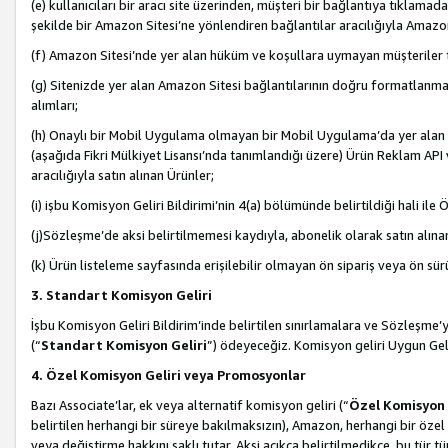
(e) kullanıcıları bir aracı site üzerinden, müşteri bir bağlantıya tıkla
şekilde bir Amazon Sitesi’ne yönlendiren bağlantılar aracılığıyla Amazon
(f) Amazon Sitesi’nde yer alan hüküm ve koşullara uymayan müşteriler t
(g) Sitenizde yer alan Amazon Sitesi bağlantılarının doğru formatlanm
alımları;
(h) Onaylı bir Mobil Uygulama olmayan bir Mobil Uygulama’da yer alan b
(aşağıda Fikri Mülkiyet Lisansı’nda tanımlandığı üzere) Ürün Reklam API
aracılığıyla satın alınan Ürünler;
(i) işbu Komisyon Geliri Bildirimi’nin 4(a) bölümünde belirtildiği hali ile Ö
(j)Sözleşme’de aksi belirtilmemesi kaydıyla, abonelik olarak satın alına
(k) Ürün listeleme sayfasında erişilebilir olmayan ön sipariş veya ön sü
3. Standart Komisyon Geliri
İşbu Komisyon Geliri Bildirim’inde belirtilen sınırlamalara ve Sözleşme
(“
Standart Komisyon Geliri
”) ödeyeceğiz. Komisyon geliri Uygun Ge
4. Özel Komisyon Geliri veya Promosyonlar
Bazı Associate’lar, ek veya alternatif komisyon geliri (“
Özel Komisyon 
belirtilen herhangi bir süreye bakılmaksızın), Amazon, herhangi bir 
veya değiştirme hakkını saklı tutar. Aksi açıkça belirtilmedikçe, bu tür