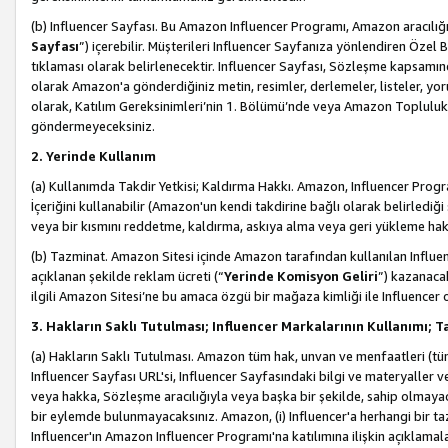
(b) Influencer Sayfası. Bu Amazon Influencer Programı, Amazon aracılığı
Sayfası
”) içerebilir. Müşterileri Influencer Sayfanıza yönlendiren Özel B
tıklaması olarak belirlenecektir. Influencer Sayfası, Sözleşme kapsamınd
olarak Amazon'a gönderdiğiniz metin, resimler, derlemeler, listeler, yorum
olarak, Katılım Gereksinimleri’nin 1. Bölümü’nde veya Amazon Topluluk Ku
göndermeyeceksiniz.
2. Yerinde Kullanım
(a) Kullanımda Takdir Yetkisi; Kaldırma Hakkı. Amazon, Influencer Progra
İçeriğini kullanabilir (Amazon'un kendi takdirine bağlı olarak belirledi
veya bir kısmını reddetme, kaldırma, askıya alma veya geri yükleme hakkı
(b) Tazminat. Amazon Sitesi içinde Amazon tarafından kullanılan Influencer
açıklanan şekilde reklam ücreti (“
Yerinde Komisyon Geliri
”) kazanaca
ilgili Amazon Sitesi’ne bu amaca özgü bir mağaza kimliği ile Influencer 
3. Hakların Saklı Tutulması; Influencer Markalarının Kullanımı;
(a) Hakların Saklı Tutulması. Amazon tüm hak, unvan ve menfaatleri (tüm 
Influencer Sayfası URL'si, Influencer Sayfasındaki bilgi ve materyaller
veya hakka, Sözleşme aracılığıyla veya başka bir şekilde, sahip olmayac
bir eylemde bulunmayacaksınız. Amazon, (i) Influencer'a herhangi bir t
Influencer'ın Amazon Influencer Programı'na katılımına ilişkin açıklamal