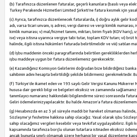
(b) Tarafınızca düzenlenen faturalar, geçerli kanunlara (basılı veya ele
Turkey Perakende Hizmetleri Limited Şirketi’ne fatura kesmek için yasal
(c) Ayrıca, tarafınızca düzenlenecek faturalarda, i) doğru aylık gelir kodu
adı, varsa ticari unvanı, iş adresi, vergi dairesi ve vergi kimlik numarası,
kimlik numarası; v) mal/hizmet tanımı, miktarı, birim fiyatı (KDV hariç)
ise) veya istisna uyarınca vergiye tabi tutar, toplam KDV tutarı; vi) brüt 
halinde, ilgili istisna hükümleri faturada belirtilmelidir ve viii) satılan 
(d) İşbu maddenin önceki paragraflarında belirtilen gerekliliklerden he
işbu maddeye uygun bir fatura düzenlemeniz gerekecektir.
(e) Kazandığınız Komisyon Gelirlerini doğrudan bize bildirdiğiniz banka
sahibinin adını hesapta belirtildiği şekilde bildirmeniz gerekmektedir. 
(f) Türkiye’de ikamet eden ve 193 sayılı Gelir Vergisi Kanunu Mükerrer 
hususa dair gerekli bilgi ve belgeleri eksiksiz ve zamanında sağlamanız
tanımlayıcı numaranız hakkındaki bilgilendirme süreci sonrasında fatur
Geliri ödemelerinizyapılacaktır. Bu halde Amazon’a fatura düzenlemem
(g) Hesabınızda en az 3 yıl süreyle maddi bir hareket olmaması halinde
Sözleşme’yi feshetme hakkına sahip olacağız. Yasal olarak işbu Sözl
sahip olacağımız vergileri kesebilir veya tevkifat uygulayabiliriz. İlgil
kapsamında tarafınıza borçlu olunan tutarlara istinaden eksiksiz ödeme
ancak bununla sınırlı olmamak üzere herhangi bir yasal düzenleme kap