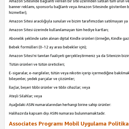
Amazon Sitesinde bağlantı verilen bir site üzerinden satılan tüm ürün ve
banner reklamı, sponsorlu bağlantı veya Amazon Sitesinde gösterilen başk
hizmetler);
Amazon Sitesi aracılığıyla sunulan ve bizim tarafımızdan satılmayan ya
Amazon Sitesi üzerinde kullanılamayan tüm hediye kartları;
Abonelik şeklinde satın alınan dijital Kindle ürünleri (örneğin, Kindle gaz
Bebek formülleri (0-12 ay arası bebekler için);
Amazon Sitesi’ni tanıtan faaliyeti gerçekleştirmeniz ya da Sitenizin bizi
Tütün ürünleri ve tütün üreticileri;
E-sigaralar, e-nargileler, tütün veya nikotin içerip içermediğine bakılmaks
bileşenler, yedek parçalar ve çözümler;
İlaçlar, beşeri tıbbi ürünler ve tıbbi cihazlar; veya
Ateşli Silahlar; veya
Aşağıdaki ASIN numaralarından herhangi birine sahip ürünler:
Halihazırda kapsam dışı ASIN numarası bulunmamaktadır.
Associates Programı Mobil Uygulama Politika