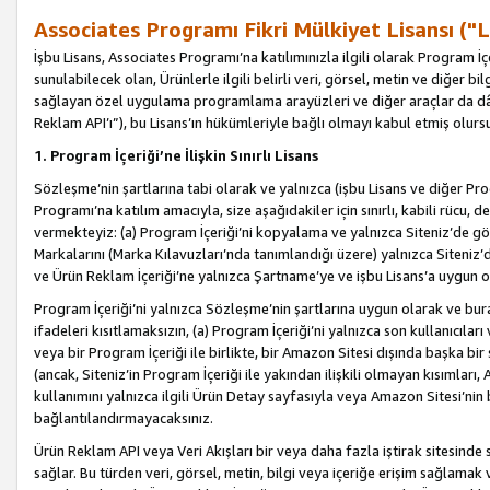
Associates Programı Fikri Mülkiyet Lisansı ("L
İşbu Lisans, Associates Programı’na katılımınızla ilgili olarak Program İ
sunulabilecek olan, Ürünlerle ilgili belirli veri, görsel, metin ve diğer bilg
sağlayan özel uygulama programlama arayüzleri ve diğer araçlar da dâh
Reklam API’ı”), bu Lisans’ın hükümleriyle bağlı olmayı kabul etmiş olurs
1. Program İçeriği’ne İlişkin Sınırlı Lisans
Sözleşme’nin şartlarına tabi olarak ve yalnızca (işbu Lisans ve diğer Pr
Programı’na katılım amacıyla, size aşağıdakiler için sınırlı, kabili rücu, 
vermekteyiz: (a) Program İçeriği’ni kopyalama ve yalnızca Siteniz’de gö
Markalarını (Marka Kılavuzları’nda tanımlandığı üzere) yalnızca Siteniz’
ve Ürün Reklam İçeriği’ne yalnızca Şartname’ye ve işbu Lisans’a uygun 
Program İçeriği’ni yalnızca Sözleşme’nin şartlarına uygun olarak ve bura
ifadeleri kısıtlamaksızın, (a) Program İçeriği’ni yalnızca son kullanıcılar
veya bir Program İçeriği ile birlikte, bir Amazon Sitesi dışında başka bi
(ancak, Siteniz’in Program İçeriği ile yakından ilişkili olmayan kısımları,
kullanımını yalnızca ilgili Ürün Detay sayfasıyla veya Amazon Sitesi’nin 
bağlantılandırmayacaksınız.
Ürün Reklam API veya Veri Akışları bir veya daha fazla iştirak sitesinde s
sağlar. Bu türden veri, görsel, metin, bilgi veya içeriğe erişim sağlama