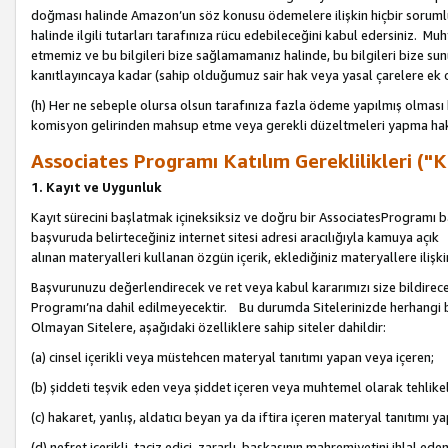
doğması halinde Amazon’un söz konusu ödemelere ilişkin hiçbir soru
halinde ilgili tutarları tarafınıza rücu edebileceğini kabul edersiniz. Muh
etmemiz ve bu bilgileri bize sağlamamanız halinde, bu bilgileri bize su
kanıtlayıncaya kadar (sahip olduğumuz sair hak veya yasal çarelere ek 
(h) Her ne sebeple olursa olsun tarafınıza fazla ödeme yapılmış olması 
komisyon gelirinden mahsup etme veya gerekli düzeltmeleri yapma hakkı
Associates Programı Katılım Gereklilikleri ("Ka
1. Kayıt ve Uygunluk
Kayıt sürecini başlatmak içineksiksiz ve doğru bir AssociatesProgramı ba
başvuruda belirteceğiniz internet sitesi adresi aracılığıyla kamuya aç
alınan materyalleri kullanan özgün içerik, eklediğiniz materyallere ilişk
Başvurunuzu değerlendirecek ve ret veya kabul kararımızı size bildirece
Programı’na dahil edilmeyecektir. Bu durumda Sitelerinizde herhangi b
Olmayan Sitelere, aşağıdaki özelliklere sahip siteler dahildir:
(a) cinsel içerikli veya müstehcen materyal tanıtımı yapan veya içeren;
(b) şiddeti teşvik eden veya şiddet içeren veya muhtemel olarak tehlikel
(c) hakaret, yanlış, aldatıcı beyan ya da iftira içeren materyal tanıtımı y
(d) nefret içerikli, taciz edici, zararlı, başkasının mahremiyetini ihlal eden