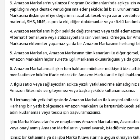
3. Amazon Markaları’nı yalnızca Program Dokümanları’nda açıkça izin ver
yapıldığını veya destek verildiğini ima eder şekilde; (ii) bizi, ürünlerim
Markasına ilişkin şerefiye değerimizi azaltabilecek veya zarar verebilec
material, SMS, MMS, e-posta eki, diğer dokümanlar veya sözlü tanıtıml
4. Amazon Markalarını hiçbir şekilde değiştiremez veya tadil edemezsin
Alternatif temsillere veya stilizasyonlara izin verilmez. Örneğin, bir A
Markasına eklemeler yapamaz ya da bir Amazon Markasının herhangi bir
5. Amazon Markaları, Amazon Markasının tüm kenarları ile diğer görsel, 
Amazon Markaları hiçbir surette ilgili Markanın okunurluğunu ya da görü
6. Amazon Markalarına ilişkin tüm hakların münhasır mülkiyeti bize aitt
menfaatimize hüküm ifade edecektir. Amazon Markaları ile ilgili hakları
7. İlgili satıcı veya sağlayıcıdan açıkça yazılı yetkilendirme almadığınız s
Amazon Sitesinde sergileyemez veya başka şekilde kullanamazsınız.
8. Herhangi bir yetki bölgesinde Amazon Markaları ile karıştırılabilecek
Herhangi bir yetki bölgesinde Amazon Markaları ile karıştırılabilecek şek
adını kullanamaz veya tescili için başvuramazsınız.
İşbu Marka Kılavuzları’nı ve onaylanmış Amazon Markalarını, AssociatesSi
veya onaylanmış Amazon Markaları’nı yayımlayarak, istediğimiz zaman v
İzinsiz bir kullanıma ya da işbu Marka Kılavuzları’na uygun olmayan kul