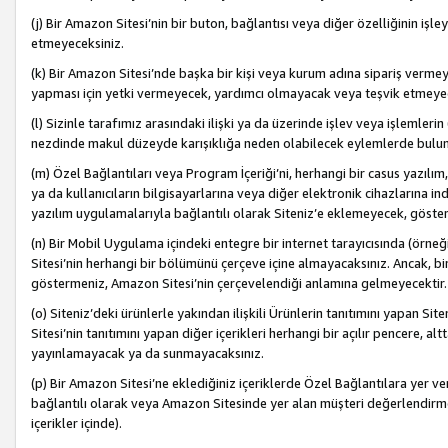
(j) Bir Amazon Sitesi’nin bir buton, bağlantısı veya diğer özelliğinin 
etmeyeceksiniz.
(k) Bir Amazon Sitesi’nde başka bir kişi veya kurum adına sipariş verm
yapması için yetki vermeyecek, yardımcı olmayacak veya teşvik etmeyec
(l) Sizinle tarafımız arasındaki ilişki ya da üzerinde işlev veya işlemler
nezdinde makul düzeyde karışıklığa neden olabilecek eylemlerde bulu
(m) Özel Bağlantıları veya Program İçeriği’ni, herhangi bir casus yazılım,
ya da kullanıcıların bilgisayarlarına veya diğer elektronik cihazlarına 
yazılım uygulamalarıyla bağlantılı olarak Siteniz’e eklemeyecek, göst
(n) Bir Mobil Uygulama içindeki entegre bir internet tarayıcısında (örn
Sitesi’nin herhangi bir bölümünü çerçeve içine almayacaksınız. Ancak, bi
göstermeniz, Amazon Sitesi’nin çerçevelendiği anlamına gelmeyecektir.
(o) Siteniz’deki ürünlerle yakından ilişkili Ürünlerin tanıtımını yapan Si
Sitesi’nin tanıtımını yapan diğer içerikleri herhangi bir açılır pencere, a
yayınlamayacak ya da sunmayacaksınız.
(p) Bir Amazon Sitesi’ne eklediğiniz içeriklerde Özel Bağlantılara yer v
bağlantılı olarak veya Amazon Sitesinde yer alan müşteri değerlendirmele
içerikler içinde).