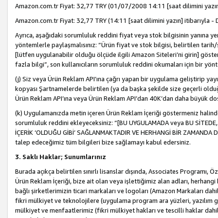
Amazon.com.tr Fiyat: 32,77 TRY (01/07/2008 14:11 [saat dilimini yazın] 
Amazon.com.tr Fiyat: 32,77 TRY (14:11 [saat dilimini yazın] itibarıyla - 
Ayrıca, aşağıdaki sorumluluk reddini fiyat veya stok bilgisinin yanına yer
yöntemlerle paylaşmalısınız: “Ürün fiyat ve stok bilgisi, belirtilen tarih
[lütfen uygulanabilir olduğu ölçüde ilgili Amazon Siteleri’ni girin] göste
fazla bilgi”, son kullanıcıların sorumluluk reddini okumaları için bir yön
(j) Siz veya Ürün Reklam API’ına çağrı yapan bir uygulama geliştirip ya
kopyası Şartnamelerde belirtilen (ya da başka şekilde size geçerli olduğ
Ürün Reklam API’ına veya Ürün Reklam API’dan 40K’dan daha büyük do
(k) Uygulamanızda metin içeren Ürün Reklam İçeriği göstermeniz halinde
sorumluluk reddini ekleyeceksiniz: “[BU UYGULAMADA veya BU SİTEDE,
İÇERİK ‘OLDUĞU GİBİ’ SAĞLANMAKTADIR VE HERHANGİ BİR ZAMANDA DEĞİŞ
talep edeceğimiz tüm bilgileri bize sağlamayı kabul edersiniz.
3. Saklı Haklar; Sunumlarınız
Burada açıkça belirtilen sınırlı lisanslar dışında, Associates Programı, Ö
Ürün Reklam İçeriği, bize ait olan veya işlettiğimiz alan adları, herhangi
bağlı şirketlerimizin ticari markaları ve logoları (Amazon Markaları dah
fikri mülkiyet ve teknolojilere (uygulama program ara yüzleri, yazılım gel
mülkiyet ve menfaatlerimiz (fikri mülkiyet hakları ve tescilli haklar dahil)