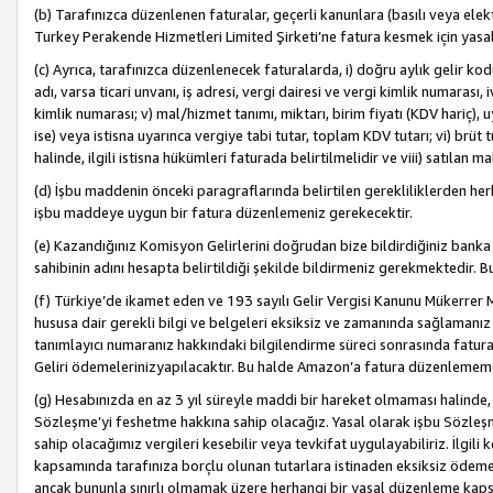
(b) Tarafınızca düzenlenen faturalar, geçerli kanunlara (basılı veya ele
Turkey Perakende Hizmetleri Limited Şirketi’ne fatura kesmek için yasal
(c) Ayrıca, tarafınızca düzenlenecek faturalarda, i) doğru aylık gelir kodu
adı, varsa ticari unvanı, iş adresi, vergi dairesi ve vergi kimlik numarası,
kimlik numarası; v) mal/hizmet tanımı, miktarı, birim fiyatı (KDV hariç)
ise) veya istisna uyarınca vergiye tabi tutar, toplam KDV tutarı; vi) brüt 
halinde, ilgili istisna hükümleri faturada belirtilmelidir ve viii) satılan 
(d) İşbu maddenin önceki paragraflarında belirtilen gerekliliklerden he
işbu maddeye uygun bir fatura düzenlemeniz gerekecektir.
(e) Kazandığınız Komisyon Gelirlerini doğrudan bize bildirdiğiniz banka
sahibinin adını hesapta belirtildiği şekilde bildirmeniz gerekmektedir. 
(f) Türkiye’de ikamet eden ve 193 sayılı Gelir Vergisi Kanunu Mükerrer 
hususa dair gerekli bilgi ve belgeleri eksiksiz ve zamanında sağlamanız
tanımlayıcı numaranız hakkındaki bilgilendirme süreci sonrasında fatur
Geliri ödemelerinizyapılacaktır. Bu halde Amazon’a fatura düzenlemem
(g) Hesabınızda en az 3 yıl süreyle maddi bir hareket olmaması halinde
Sözleşme’yi feshetme hakkına sahip olacağız. Yasal olarak işbu Sözl
sahip olacağımız vergileri kesebilir veya tevkifat uygulayabiliriz. İlgil
kapsamında tarafınıza borçlu olunan tutarlara istinaden eksiksiz ödeme
ancak bununla sınırlı olmamak üzere herhangi bir yasal düzenleme kap