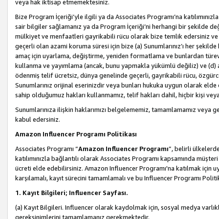
veya hak iktisap etmemektesiniz.
Bize Program İçeriği’yle ilgili ya da Associates Programı’na katılımınızla 
sair bilgiler sağlamanız ya da Program İçeriği’ni herhangi bir şekilde değ
mülkiyet ve menfaatleri gayrikabili rücu olarak bize temlik edersiniz v
geçerli olan azami koruma süresi için bize (a) Sunumlarınız’ı her şekild
amaç için uyarlama, değiştirme, yeniden formatlama ve bunlardan türev e
kullanma ve yayımlama (ancak, bunu yapmakla yükümlü değiliz) ve (d) aşağ
ödenmiş telif ücretsiz, dünya genelinde geçerli, gayrikabili rücu, özgürce 
Sunumlarınız orijinal eserinizdir veya bunları hukuka uygun olarak elde et
sahip olduğumuz hakları kullanmamız, telif hakları dahil, hiçbir kişi vey
Sunumlarınıza ilişkin haklarımızı belgelememiz, tamamlamamız veya geç
kabul edersiniz.
Amazon Influencer Programı Politikası
Associates Programı “
Amazon Influencer Programı
”, belirli ülkele
katılımınızla bağlantılı olarak Associates Programı kapsamında müşteri 
ücreti elde edebilirsiniz. Amazon Influencer Programı'na katılmak için u
karşılamalı, kayıt sürecini tamamlamalı ve bu Influencer Programı Politi
1. Kayıt Bilgileri; Influencer Sayfası.
(a) Kayıt Bilgileri. Influencer olarak kaydolmak için, sosyal medya varlık
gereksinimlerini tamamlamanız gerekmektedir.