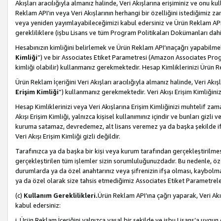
Akışları aracılığıyla almanız halinde, Veri Akışlarına erişiminiz ve onu k
Reklam API’ın veya Veri Akışlarının herhangi bir özelliğini istediğimiz
veya yeniden yayımlayabileceğimizi kabul edersiniz ve Ürün Reklam API’a v
gerekliliklere (işbu Lisans ve tüm Program Politikaları Dokümanları da
Hesabınızın kimliğini belirlemek ve Ürün Reklam API’ınaçağrı yapabilmek i
Kimliği
”) ve bir Associates Etiket Parametresi (Amazon Associates Prog
kimliği olabilir) kullanmanız gerekmektedir. Hesap Kimliklerinizi Ürün R
Ürün Reklam İçeriğini Veri Akışları aracılığıyla almanız halinde, Veri Akış
Erişim Kimliği
”) kullanmanız gerekmektedir. Veri Akışı Erişim Kimliğiniz
Hesap Kimliklerinizi veya Veri Akışlarına Erişim Kimliğinizi muhtelif zama
Akışı Erişim Kimliği, yalnızca kişisel kullanımınız içindir ve bunları giz
kuruma satamaz, devredemez, alt lisans veremez ya da başka şekilde ifşa
Veri Akışı Erişim Kimliği gizli değildir.
Tarafınızca ya da başka bir kişi veya kurum tarafından gerçekleştirilmes
gerçekleştirilen tüm işlemler sizin sorumluluğunuzdadır. Bu nedenle, öze
durumlarda ya da özel anahtarınız veya şifrenizin ifşa olması, kaybolmas
ya da özel olarak size tahsis etmediğimiz Associates Etiket Parametreleri
(c)
Kullanım Gereklilikleri.
Ürün Reklam API’ına çağrı yaparak, Veri Akı
kabul edersiniz:
i. Ürün Reklam İçeriğini yalnızca yasal bir şekilde ve işbu Lisans’a uygun