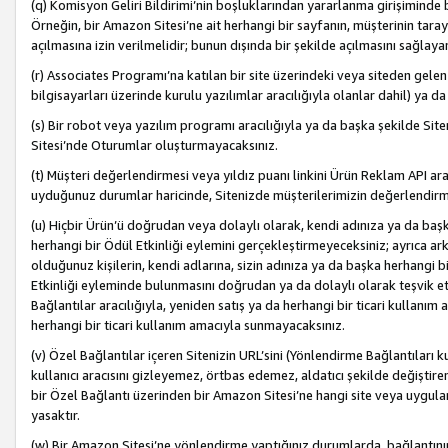
(q) Komisyon Geliri Bildirimi’nin boşluklarından yararlanma girişiminde
Örneğin, bir Amazon Sitesi’ne ait herhangi bir sayfanın, müşterinin tara
açılmasına izin verilmelidir; bunun dışında bir şekilde açılmasını sağlay
(r) Associates Programı’na katılan bir site üzerindeki veya siteden gele
bilgisayarları üzerinde kurulu yazılımlar aracılığıyla olanlar dahil) ya 
(s) Bir robot veya yazılım programı aracılığıyla ya da başka şekilde 
Sitesi’nde Oturumlar oluşturmayacaksınız.
(t) Müşteri değerlendirmesi veya yıldız puanı linkini Ürün Reklam API aracı
uyduğunuz durumlar haricinde, Sitenizde müşterilerimizin değerlendirme
(u) Hiçbir Ürün’ü doğrudan veya dolaylı olarak, kendi adınıza ya da başk
herhangi bir Ödül Etkinliği eylemini gerçekleştirmeyeceksiniz; ayrıca arkada
olduğunuz kişilerin, kendi adlarına, sizin adınıza ya da başka herhangi b
Etkinliği eyleminde bulunmasını doğrudan ya da dolaylı olarak teşvik 
Bağlantılar aracılığıyla, yeniden satış ya da herhangi bir ticari kullanı
herhangi bir ticari kullanım amacıyla sunmayacaksınız.
(v) Özel Bağlantılar içeren Sitenizin URL’sini (Yönlendirme Bağlantıları 
kullanıcı aracısını gizleyemez, örtbas edemez, aldatıcı şekilde değişti
bir Özel Bağlantı üzerinden bir Amazon Sitesi’ne hangi site veya uygula
yasaktır.
(w) Bir Amazon Sitesi’ne yönlendirme yaptığınız durumlarda, bağlantının