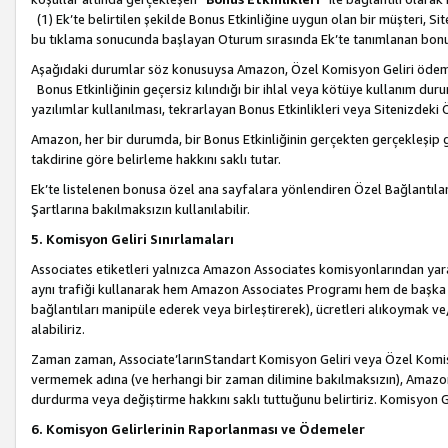
(1) Ek’te belirtilen şekilde Bonus Etkinliğine uygun olan bir müşteri, S
bu tıklama sonucunda başlayan Oturum sırasında Ek’te tanımlanan bon
Aşağıdaki durumlar söz konusuysa Amazon, Özel Komisyon Geliri öde
Bonus Etkinliğinin geçersiz kılındığı bir ihlal veya kötüye kullanım dur
yazılımlar kullanılması, tekrarlayan Bonus Etkinlikleri veya Sitenizdek
Amazon, her bir durumda, bir Bonus Etkinliğinin gerçekten gerçekleşip 
takdirine göre belirleme hakkını saklı tutar.
Ek’te listelenen bonusa özel ana sayfalara yönlendiren Özel Bağlantılar, 
Şartlarına bakılmaksızın kullanılabilir.
5. Komisyon Geliri Sınırlamaları
Associates etiketleri yalnızca Amazon Associates komisyonlarından yarar
aynı trafiği kullanarak hem Amazon Associates Programı hem de başka b
bağlantıları manipüle ederek veya birleştirerek), ücretleri alıkoymak 
alabiliriz.
Zaman zaman, Associate’larınStandart Komisyon Geliri veya Özel Komisy
vermemek adına (ve herhangi bir zaman dilimine bakılmaksızın), Amazon
durdurma veya değiştirme hakkını saklı tuttuğunu belirtiriz. Komisyon Gel
6. Komisyon Gelirlerinin Raporlanması ve Ödemeler