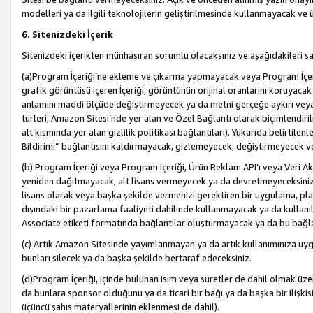
modelleri ya da ilgili teknolojilerin geliştirilmesinde kullanmayacak ve 
6. Sitenizdeki İçerik
Sitenizdeki içerikten münhasıran sorumlu olacaksınız ve aşağıdakileri s
(a)Program İçeriği’ne ekleme ve çıkarma yapmayacak veya Program İçeriği
grafik görüntüsü içeren İçeriği, görüntünün orijinal oranlarını koruyacak
anlamını maddi ölçüde değiştirmeyecek ya da metni gerçeğe aykırı veya y
türleri, Amazon Sitesi’nde yer alan ve Özel Bağlantı olarak biçimlendiril
alt kısmında yer alan gizlilik politikası bağlantıları). Yukarıda belirtilenl
Bildirimi” bağlantısını kaldırmayacak, gizlemeyecek, değiştirmeyecek
(b) Program İçeriği veya Program İçeriği, Ürün Reklam API’ı veya Veri 
yeniden dağıtmayacak, alt lisans vermeyecek ya da devretmeyeceksiniz. Ö
lisans olarak veya başka şekilde vermenizi gerektiren bir uygulama, plat
dışındaki bir pazarlama faaliyeti dahilinde kullanmayacak ya da kullanı
Associate etiketi formatında bağlantılar oluşturmayacak ya da bu bağla
(c) Artık Amazon Sitesinde yayımlanmayan ya da artık kullanımınıza uygu
bunları silecek ya da başka şekilde bertaraf edeceksiniz.
(d)Program İçeriği, içinde bulunan isim veya suretler de dahil olmak üzer
da bunlara sponsor olduğunu ya da ticari bir bağı ya da başka bir ilişki
üçüncü şahıs materyallerinin eklenmesi de dahil).