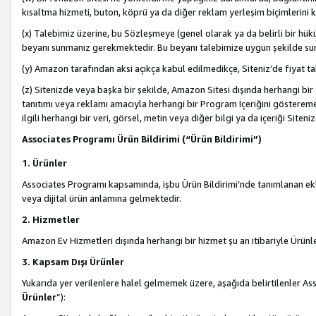
kısaltma hizmeti, buton, köprü ya da diğer reklam yerleşim biçimlerini 
(x) Talebimiz üzerine, bu Sözleşmeye (genel olarak ya da belirli bir hük
beyanı sunmanız gerekmektedir. Bu beyanı talebimize uygun şekilde sunma
(y) Amazon tarafından aksi açıkça kabul edilmedikçe, Siteniz’de fiyat tak
(z) Sitenizde veya başka bir şekilde, Amazon Sitesi dışında herhangi bi
tanıtımı veya reklamı amacıyla herhangi bir Program İçeriğini gösterem
ilgili herhangi bir veri, görsel, metin veya diğer bilgi ya da içeriği Si
Associates Programı Ürün Bildirimi (“Ürün Bildirimi”)
1. Ürünler
Associates Programı kapsamında, işbu Ürün Bildirimi’nde tanımlanan ekle
veya dijital ürün anlamına gelmektedir.
2. Hizmetler
Amazon Ev Hizmetleri dışında herhangi bir hizmet şu an itibariyle Ürünl
3. Kapsam Dışı Ürünler
Yukarıda yer verilenlere halel gelmemek üzere, aşağıda belirtilenler Ass
Ürünler
”):