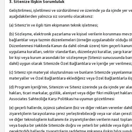
3. Sitenize İlişkin Sorumluluk
Geliştirilmesi, işletilmesi ve sürdürülmesi ve üzerinde ya da içinde yer ve
aşağıdakilerden yalnızca siz sorumlu olacaksınız:
(a) Siteniz’in ve ilgili tüm ekipmanın teknik işletmesi;
(b) Sözleşme, elektronik pazarlama ve kişisel verilerin korunması mevzua
bağlantılar veya tazmin düzenlemeleri (örneğin uygulanabilir olduğu ölç
Düzenlenmesi Hakkında Kanun da dahil olmak üzere) tüm geçerli kanunlar, y
uygulama kuralları, sektör standartları, düzenleyici kurallar, yargı kararl
bir kişi veya kurum arasındaki bir sözleşmeye (Sitenizi sunucusunda barı
dahil) uygun olarak Sitenizde Özel Bağlantılara ve İçeriğe yer verilmesi;
(c) Siteniz için materyal oluşturulması ve bunların Sitenizde yayınlanmas
materyaller ve Özel Bağlantılara eklediğiniz veya Özel Bağlantılarla ili
(d) Program İçeriği’nin, Sitenizin ve Siteniz üzerinde ya da içinde yer al
hakları, ticari markalar, gizlilik, aleniyet veya diğer fikri mülkiyet hak
Associates Sahteciliğe Karşı Politikası’na uyumun gözetilmesi
(e) geçerli hallerde, üçüncü şahısların (biz ve diğer reklam verenler dah
ziyaretçilerin tarayıcılarına çerez yerleştirebileceği veya var olan çerezler
ve diğer teknolojilerin kullanımı ile ziyaretçilerden verilerin nasıl toplandı
veya başka bir şekilde Sitenizde doğru ve yeterli bir şekilde veya ilgili 
gerektirdiği hallerde ziyaretçilerin reddetme imkanına ilişkin bilgi sunul