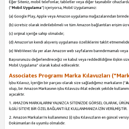
Eğer Siteniz, mobil telefonlar, tabletler veya diğer taşınabilir cihazlar
(“
Mobil Uygulama
”) içeriyorsa, Mobil Uygulamanız:
(a) Google Play, Apple veya Amazon uygulama mağazalarından birinde 
(b) ücretsiz olarak indirilebilmeli ve tüm Amazon bağlantıları erişim ücre
(c) orijinal içeriğe sahip olmalıdır;
(d) Amazon’un kendi alışveriş uygulaması özelliklerini taklit etmemelidi
(e) WebViews’da yer alan Amazon web sayfalarını barındırmamalı veya
Başvurunuzu değerlendireceğiz ve kabul veya reddedildiğine ilişkin si
Mobil Uygulama” olarak kabul edilecektir.
Associates Programı Marka Kılavuzları ("Mark
İşbu Kılavuz, İçeriğin bir parçası olarak size sağladığımız markaların (“
A
olup, bir Amazon Markasının işbu Kılavuzu ihlal edecek şekilde kullanım
açacaktır.
1. AMAZON MARKALARINI YALNIZCA SİTENİZDE GÖRSEL OLARAK, ÜRÜN
İLGİLİ SİTEYE BİR ÖZEL BAĞLANTI İLE KULLANMANIZA İZİN VERİLMİŞTİR.
2. Amazon Markaları’nı kullanımınız (i) işbu Kılavuzların en güncel versiy
Dokümanları ile uyumlu olmalıdır.