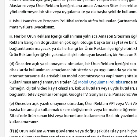
Akışlarını veya Ürün Reklam İçeriğini, ana amacı Amazon Sitesi’nin rek
yönlendirmeyen bir site veya uygulama ile ya da başka şekilde kullanm
ii. İşbu Lisans’ta ve Program Politikaları’nda atıfta bulunulan Şartnamel
materyallere uyacaksınız.
iii. Her bir Ürün Reklam İçeriği kullanımını yalnızca Amazon Sitesi’nin ilg
Reklam İçeriğinin doğrudan en çok ilgili olduğu başka bir sayfa) ve bir Ü
bağlantılandırmayacak ya da herhangi bir Ürün Reklam İçeriği’yle birli
Ürün Reklam İçeriği’yle yakından ilişkili olmayan kısımları, bir Amazon Sit
(d) Önceden açık yazılı onayımız olmadan, bir Ürün Reklam İçeriğini cep 
cihazlarda kullanılması amaçlanan bir sitede veya uygulamada ya da bunl
internet tarayıcısı ile erişilebilen mobil optimizasyonu yapılmamış sitel
kullanılması amaçlanmayan siteler, (2)
Mobil Uygulama Politikası
’nda t
(örneğin, dijital video kayıt cihazları, kablo kutuları veya uydu kutuları,
bağlantılı televizyonlar (örneğin, GoogleTV, Sony Bravia, Panasonic Vier
(e) Önceden açık yazılı onayımız olmadan, Ürün Reklam API veya Veri Ak
başka bir amaçla kullanmak üzere değiştirmek veya bir makine öğrenim
Sitesi’nde ürün sunan kişi veya kurumların kullanımına özel bir yazılım
kullanamazsınız.
(f) (i) Ürün Reklam API’nin işlevlerine veya doğru şekilde işleyişine h