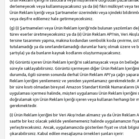
Ürün Reklam İçeriği’ni satıcılara veya müşterilere doğrudan pazarlamak, 
derlemeyecek veya kullanmayacaksınız ya da (iii) fikri mülkiyet veya tesci
Ürün Reklam İçeriği veya Şartnameler üzerindeki veya içindeki bildiri
veya deşifre edilemez hale getirmeyeceksiniz.
(g) (i) Şartnameleri veya Ürün Reklam İçeriği’nde bulunan yazılımları d
türev eserler üretmeyeceksiniz ya da (ii) Ürün Reklam API’nin, Veri Akışla
tersine tasarımını yapma, makina kodundan sembolik koda çevirme, üst
tutulamadığı ya da sınırlandırılamadığı durumlar hariç olmak üzere ve b
şartıyla) ya da bunların kaynak kodlarını oluşturmayacaksınız.
(h) Görüntü içeren Ürün Reklam İçeriği’ni saklamayacak veya ön belleğe 
süreyle saklayabilirsiniz. Görüntü içermeyen diğer Ürün Reklam İçeriğin
durumda, ilgili sürenin sonunda derhal Ürün Reklam API’ya çağrı yaparak
Reklam İçeriğini yenilemeniz ve yeniden yayımlamanız gerekmektedir. Ak
bir süre kısıtı olmadan bireysel Amazon Standart Kimlik Numaralarını (AS
uygulaması içermesi halinde, müşteri uygulaması Ürün Reklam İçeriğin
doğrulamak için Ürün Reklam İçeriği içeren veya kullanan herhangi bir m
gerekmektedir.
(i) Ürün Reklam İçeriğini bir Veri Akışı’ndan almanız ya da Ürün Reklam
saatte bir kez olacak şekilde yenilememeniz halinde uygulamanızın fiya
yerleştireceksiniz. Ancak, uygulamanızda gösterilen fiyat ve stok bilgis
çıkarabilirsiniz. Kabul edilen mesajlaşma örnekleri şunları içerir: