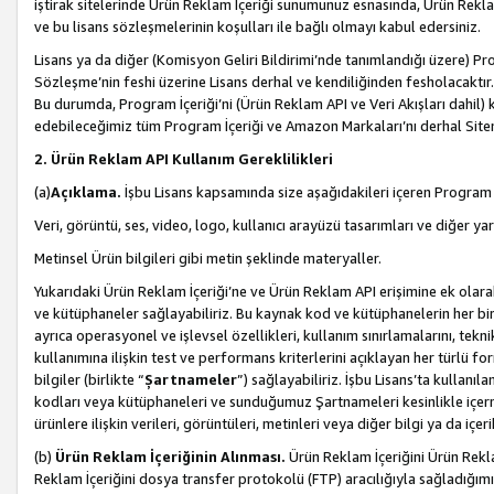
iştirak sitelerinde Ürün Reklam İçeriği sunumunuz esnasında, Ürün Reklam 
ve bu lisans sözleşmelerinin koşulları ile bağlı olmayı kabul edersiniz.
Lisans ya da diğer (Komisyon Geliri Bildirimi’nde tanımlandığı üzer
Sözleşme’nin feshi üzerine Lisans derhal ve kendiliğinden fesholacaktır.
Bu durumda, Program İçeriği’ni (Ürün Reklam API ve Veri Akışları dahil
edebileceğimiz tüm Program İçeriği ve Amazon Markaları’nı derhal Siteni
2. Ürün Reklam API Kullanım Gereklilikleri
(a)
Açıklama.
İşbu Lisans kapsamında size aşağıdakileri içeren Program İ
Veri, görüntü, ses, video, logo, kullanıcı arayüzü tasarımları ve diğer ya
Metinsel Ürün bilgileri gibi metin şeklinde materyaller.
Yukarıdaki Ürün Reklam İçeriği’ne ve Ürün Reklam API erişimine ek olar
ve kütüphaneler sağlayabiliriz. Bu kaynak kod ve kütüphanelerin her biri s
ayrıca operasyonel ve işlevsel özellikleri, kullanım sınırlamalarını, tekn
kullanımına ilişkin test ve performans kriterlerini açıklayan her türlü fo
bilgiler (birlikte “
Şartnameler
”) sağlayabiliriz. İşbu Lisans’ta kullan
kodları veya kütüphaneleri ve sunduğumuz Şartnameleri kesinlikle içerme
ürünlere ilişkin verileri, görüntüleri, metinleri veya diğer bilgi ya da içer
(b)
Ürün Reklam İçeriğinin Alınması.
Ürün Reklam İçeriğini Ürün Rekla
Reklam İçeriğini dosya transfer protokolü (FTP) aracılığıyla sağladığımız 