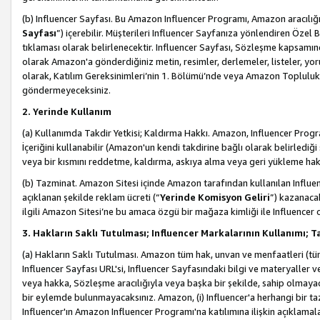
(b) Influencer Sayfası. Bu Amazon Influencer Programı, Amazon aracılığı
Sayfası
”) içerebilir. Müşterileri Influencer Sayfanıza yönlendiren Özel B
tıklaması olarak belirlenecektir. Influencer Sayfası, Sözleşme kapsamınd
olarak Amazon'a gönderdiğiniz metin, resimler, derlemeler, listeler, yorum
olarak, Katılım Gereksinimleri’nin 1. Bölümü’nde veya Amazon Topluluk Ku
göndermeyeceksiniz.
2. Yerinde Kullanım
(a) Kullanımda Takdir Yetkisi; Kaldırma Hakkı. Amazon, Influencer Progra
İçeriğini kullanabilir (Amazon'un kendi takdirine bağlı olarak belirledi
veya bir kısmını reddetme, kaldırma, askıya alma veya geri yükleme hakkı
(b) Tazminat. Amazon Sitesi içinde Amazon tarafından kullanılan Influencer
açıklanan şekilde reklam ücreti (“
Yerinde Komisyon Geliri
”) kazanaca
ilgili Amazon Sitesi’ne bu amaca özgü bir mağaza kimliği ile Influencer 
3. Hakların Saklı Tutulması; Influencer Markalarının Kullanımı;
(a) Hakların Saklı Tutulması. Amazon tüm hak, unvan ve menfaatleri (tüm 
Influencer Sayfası URL'si, Influencer Sayfasındaki bilgi ve materyaller
veya hakka, Sözleşme aracılığıyla veya başka bir şekilde, sahip olmayac
bir eylemde bulunmayacaksınız. Amazon, (i) Influencer'a herhangi bir t
Influencer'ın Amazon Influencer Programı'na katılımına ilişkin açıklamal