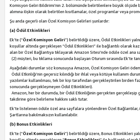
Komisyon Geliri Bildirimi’nin 2. bölümünde belirtilenlere büyük ölçüde 
alımına ilişkin olarak belirtilen kısıtlamalar, özel programlar veya pro
Şu anda geçerli olan Özel Komisyon Gelirleri şunlardır:
(a) Ödül Etkinlikleri
Ek’te (“
Özel Komisyon Geliri
”) belirtildiği üzere, Ödül Etkinlikleri ya
koşullar altında gerçekleşen “Ödül Etkinlikleri” ile bağlantılı olarak kaza
alan bir Özel Bağlantıya tıklayarak Amazon Sitesi’nde ödüle özel ana s
(2) müşteri, bu tıklama sonucunda başlayan Oturum sırasında Ek’te ta
Aşağıdaki durumlar söz konusuysa Amazon, Özel Komisyon Geliri öde
Ödül Etkinliği’nin geçersiz kılındığı bir ihlal veya kötüye kullanım dur
yazılımlar kullanılması, tek bir kişi tarafından gerçekleştirilen birden f
sonucunda gerçekleşmeyen Ödül Etkinlikleri).
Amazon, her bir durumda, bir Ödül Etkinliğinin gerçekten gerçekleşip 
takdirine göre belirleme hakkını saklı tutar.
Ek’te listelenen ödüle özel ana sayfalara yönlendiren Özel Bağlantılar, i
Şartlarına bakılmaksızın kullanılabilir.
(b) Bonus Etkinlikleri
Ek’te (“
Özel Komisyon Geliri
”) belirtildiği üzere, Bonus Etkinlikleri 
koşullar altında gerçekleşen “
Bonus Etkinlikleri
” ile bağlantılı olarak 