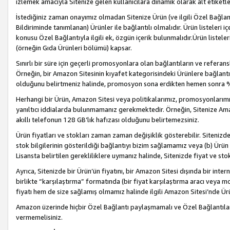
izlemek amacıyla Sitenize gelen kullanıcılara dinamik olarak alt etiketl
İstediğiniz zaman onayımız olmadan Sitenize Ürün (ve ilgili Özel Bağlantı
Bildiriminde tanımlanan) Ürünler ile bağlantılı olmalıdır. Ürün listeleri
konusu Özel Bağlantıyla ilgili ek, özgün içerik bulunmalıdır.Ürün listele
(örneğin Gıda Ürünleri bölümü) kapsar.
Sınırlı bir süre için geçerli promosyonlara olan bağlantıların ve refera
Örneğin, bir Amazon Sitesinin kıyafet kategorisindeki Ürünlere bağlant
olduğunu belirtmeniz halinde, promosyon sona erdikten hemen sonra %15
Herhangi bir Ürün, Amazon Sitesi veya politikalarımız, promosyonlarımız
yanıltıcı iddialarda bulunmamanız gerekmektedir. Örneğin, Sitenize Amazon
akıllı telefonun 128 GB’lık hafızası olduğunu belirtemezsiniz.
Ürün fiyatları ve stokları zaman zaman değişiklik gösterebilir. Sitenizde 
stok bilgilerinin gösterildiği bağlantıyı bizim sağlamamız veya (b) Ürün f
Lisansta belirtilen gerekliliklere uymanız halinde, Sitenizde fiyat ve stok 
Ayrıca, Sitenizde bir Ürün’ün fiyatını, bir Amazon Sitesi dışında bir inte
birlikte “karşılaştırma” formatında (bir fiyat karşılaştırma aracı veya 
fiyatı hem de size sağlamış olmamız halinde ilgili Amazon Sitesi’nde Ür
Amazon üzerinde hiçbir Özel Bağlantı paylaşmamalı ve Özel Bağlantılar
vermemelisiniz.