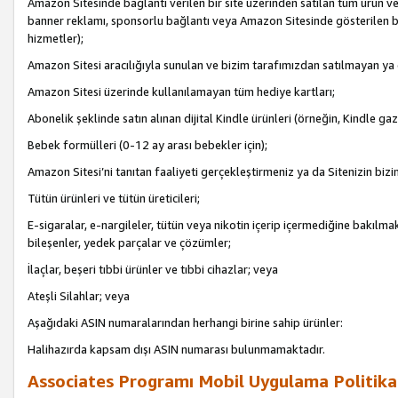
Amazon Sitesinde bağlantı verilen bir site üzerinden satılan tüm ürün ve
banner reklamı, sponsorlu bağlantı veya Amazon Sitesinde gösterilen başk
hizmetler);
Amazon Sitesi aracılığıyla sunulan ve bizim tarafımızdan satılmayan ya
Amazon Sitesi üzerinde kullanılamayan tüm hediye kartları;
Abonelik şeklinde satın alınan dijital Kindle ürünleri (örneğin, Kindle gaz
Bebek formülleri (0-12 ay arası bebekler için);
Amazon Sitesi’ni tanıtan faaliyeti gerçekleştirmeniz ya da Sitenizin bizi
Tütün ürünleri ve tütün üreticileri;
E-sigaralar, e-nargileler, tütün veya nikotin içerip içermediğine bakılmaks
bileşenler, yedek parçalar ve çözümler;
İlaçlar, beşeri tıbbi ürünler ve tıbbi cihazlar; veya
Ateşli Silahlar; veya
Aşağıdaki ASIN numaralarından herhangi birine sahip ürünler:
Halihazırda kapsam dışı ASIN numarası bulunmamaktadır.
Associates Programı Mobil Uygulama Politika