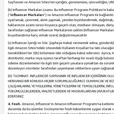
Sayfasının ve Amazon Sitesi’nin içeriğini, görünümünü, işlevselliğini, URL'
(b) Influencer Markaları Lisansı. Bu Influencer Programı Politikası’nı kab
(“
Influencer Markaları
”) ve Amazon Influencer Programı ile bağlantı
uyarlamak, çevirmek, alıntı yapmak, yeniden biçimlendirmek, dağıtmak, il
haklarınızın azami süresi boyunca geçerli olan, münhasır olmayan, dünya
tarafından sağlanan Influencer Markalarının şeklini (Influencer Markal
boyutlandırma hariç olmak üzere) değiştirmeyecektir.
(c) Influencer İçeriği ve Site. Şüpheye mahal vermemek adına, gönderdiğin
ilgili Amazon Sitesi’ndeki sitesindeki Kullanım Koşulları’na tabi olacağı
Gereklilikleri’nin 3(b) bölümüne tabi olduğunu kabul edersiniz. Ayrıca, Inf
distribütör, marka veya üçüncü taraftan herhangi bir esaslı ilişiği bul
ödeme düzenlemeleri ile ilgili tüm geçerli yasalara uymaktan da soruml
düzenleyici otoriteler tarafından yayımlanan rehberlere uyum sağlama
(D) TAZMİNAT. INFLUENCER SAYFASININ VE INFLUENCER İÇERİĞİNİN OL
HERHANGİ BİR KONUDA HİÇBİR SORUMLULUĞUMUZ OLMAYACAK VE BİZİ, B
ÇALIŞANLARINI, YETKİLİLERİNİ, YÖNETİCİLERİNİ VE TEMSİLCİLERİNİ, IN
YÜKÜMLÜLÜKLERDEN, MALİYETLERDEN VE MASRAFLARDAN (AVUKATLIK 
EDERSİNİZ.
4. Fesih.
Amazon, Influencer'ın Amazon Influencer Programı'na katılımını a
durumda da bu işlemler Sözleşme’nin fesih hükümlerine uygun olarak sağl