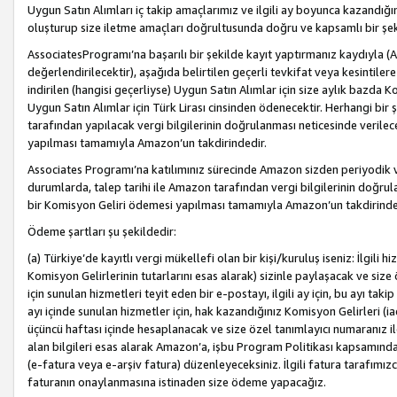
Uygun Satın Alımları iç takip amaçlarımız ve ilgili ay boyunca kazandığ
oluşturup size iletme amaçları doğrultusunda doğru ve kapsamlı bir şek
AssociatesProgramı’na başarılı bir şekilde kayıt yaptırmanız kaydıyla (
değerlendirilecektir), aşağıda belirtilen geçerli tevkifat veya kesintilere
indirilen (hangisi geçerliyse) Uygun Satın Alımlar için size aylık bazda 
Uygun Satın Alımlar için Türk Lirası cinsinden ödenecektir. Herhangi b
tarafından yapılacak vergi bilgilerinin doğrulanması neticesinde verile
yapılması tamamıyla Amazon’un takdirindedir.
Associates Programı’na katılımınız sürecinde Amazon sizden periyodik verg
durumlarda, talep tarihi ile Amazon tarafından vergi bilgilerinin doğru
bir Komisyon Geliri ödemesi yapılması tamamıyla Amazon’un takdirinde
Ödeme şartları şu şekildedir:
(a) Türkiye’de kayıtlı vergi mükellefi olan bir kişi/kuruluş iseniz: İlgili
Komisyon Gelirlerinin tutarlarını esas alarak) sizinle paylaşacak ve siz
için sunulan hizmetleri teyit eden bir e-postayı, ilgili ay için, bu ayı 
ayı içinde sunulan hizmetler için, hak kazandığınız Komisyon Gelirleri (i
üçüncü haftası içinde hesaplanacak ve size özel tanımlayıcı numaranız ile
alan bilgileri esas alarak Amazon’a, işbu Program Politikası kapsamında a
(e-fatura veya e-arşiv fatura) düzenleyeceksiniz. İlgili fatura tarafımı
faturanın onaylanmasına istinaden size ödeme yapacağız.