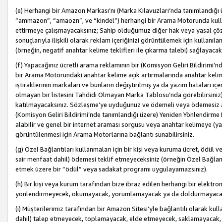
(e) Herhangi bir Amazon Markası’nı (Marka Kılavuzları’nda tanımlandığı ü
“ammazon”, “amaozn”, ve “kindel”) herhangi bir Arama Motorunda kulla
ettirmeye çalışmayacaksınız; Sahip olduğumuz diğer hak veya yasal çöz
sonuçlarıyla ilişkili olarak reklam içeriğinizi görüntülemek için kullanıl
(örneğin, negatif anahtar kelime teklifleri ile çıkarma talebi) sağlayaca
(f) Yapacağınız ücretli arama reklamının bir (Komisyon Geliri Bildirimi’
bir Arama Motorundaki anahtar kelime açık artırmalarında anahtar kelim
iştiraklerinin markaları ve bunların değiştirilmiş ya da yazım hataları iç
olmayan bir listesini Tahdidi Olmayan Marka Tablosu’nda görebilirsiniz)
katılmayacaksınız. Sözleşme’ye uyduğunuz ve ödemeli veya ödemesiz ara
(Komisyon Geliri Bildirimi’nde tanımlandığı üzere) Yeniden Yönlendirme 
alabilir ve genel bir internet araması sorgusu veya anahtar kelimeye (y
görüntülenmesi için Arama Motorlarına bağlantı sunabilirsiniz.
(g) Özel Bağlantıları kullanmaları için bir kişi veya kuruma ücret, ödül 
sair menfaat dahil) ödemesi teklif etmeyeceksiniz (örneğin Özel Bağlantıl
etmek üzere bir “ödül” veya sadakat programı uygulayamazsınız).
(h) Bir kişi veya kurum tarafından bize ibraz edilen herhangi bir elekt
yönlendirmeyecek, okumayacak, yorumlamayacak ya da doldurmayacak
(i) Müşterilerimiz tarafından bir Amazon Sitesi’yle bağlantılı olarak kulla
dahil) talep etmeyecek, toplamayacak, elde etmeyecek, saklamayacak,