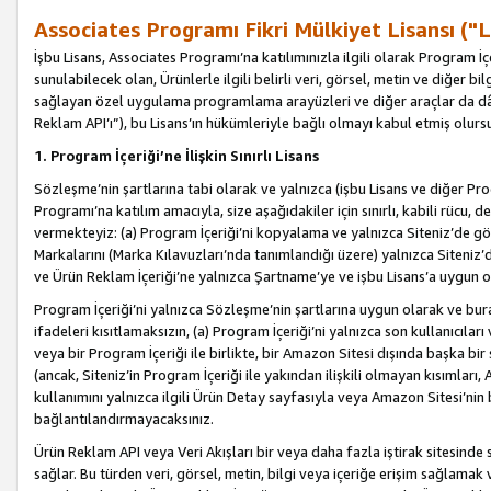
Associates Programı Fikri Mülkiyet Lisansı ("L
İşbu Lisans, Associates Programı’na katılımınızla ilgili olarak Program İ
sunulabilecek olan, Ürünlerle ilgili belirli veri, görsel, metin ve diğer bilg
sağlayan özel uygulama programlama arayüzleri ve diğer araçlar da dâh
Reklam API’ı”), bu Lisans’ın hükümleriyle bağlı olmayı kabul etmiş olurs
1. Program İçeriği’ne İlişkin Sınırlı Lisans
Sözleşme’nin şartlarına tabi olarak ve yalnızca (işbu Lisans ve diğer Pr
Programı’na katılım amacıyla, size aşağıdakiler için sınırlı, kabili rücu, 
vermekteyiz: (a) Program İçeriği’ni kopyalama ve yalnızca Siteniz’de gö
Markalarını (Marka Kılavuzları’nda tanımlandığı üzere) yalnızca Siteniz’
ve Ürün Reklam İçeriği’ne yalnızca Şartname’ye ve işbu Lisans’a uygun 
Program İçeriği’ni yalnızca Sözleşme’nin şartlarına uygun olarak ve bura
ifadeleri kısıtlamaksızın, (a) Program İçeriği’ni yalnızca son kullanıcılar
veya bir Program İçeriği ile birlikte, bir Amazon Sitesi dışında başka bi
(ancak, Siteniz’in Program İçeriği ile yakından ilişkili olmayan kısımları,
kullanımını yalnızca ilgili Ürün Detay sayfasıyla veya Amazon Sitesi’nin 
bağlantılandırmayacaksınız.
Ürün Reklam API veya Veri Akışları bir veya daha fazla iştirak sitesinde s
sağlar. Bu türden veri, görsel, metin, bilgi veya içeriğe erişim sağlama