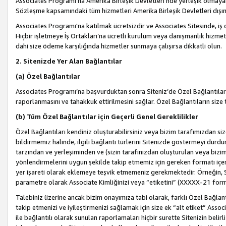
Associates Programı’na Amerika Birleşik Devletleri’nde yerleşik olmayan b
Sözleşme kapsamındaki tüm hizmetleri Amerika Birleşik Devletleri dışınd
Associates Programı'na katılmak ücretsizdir ve Associates Sitesinde, iş
Hiçbir işletmeye İş Ortakları’na ücretli kurulum veya danışmanlık hizme
dahi size ödeme karşılığında hizmetler sunmaya çalışırsa dikkatli olun.
2. Sitenizde Yer Alan Bağlantılar
(a) Özel Bağlantılar
Associates Programı’na başvurduktan sonra Siteniz’de Özel Bağlantılara y
raporlanmasını ve tahakkuk ettirilmesini sağlar. Özel Bağlantıların size
(b) Tüm Özel Bağlantılar için Geçerli Genel Gereklilikler
Özel Bağlantıları kendiniz oluşturabilirsiniz veya bizim tarafımızdan size
bildirmemiz halinde, ilgili bağlantı türlerini Sitenizde göstermeyi durdu
tarzından ve yerleşiminden ve (sizin tarafınızdan oluşturulan veya bizi
yönlendirmelerini uygun şekilde takip etmemiz için gereken formatı içer
yer işareti olarak eklemeye teşvik etmemeniz gerekmektedir. Örneğin, 
parametre olarak Associate Kimliğinizi veya “etiketini” (XXXXX-21 for
Talebiniz üzerine ancak bizim onayımıza tabi olarak, farklı Özel Bağlantı
takip etmenizi ve iyileştirmenizi sağlamak için size ek “alt etiket” Assoc
ile bağlantılı olarak sunulan raporlamaları hiçbir surette Sitenizin belirli 