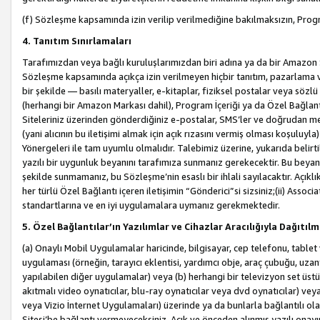
(f) Sözleşme kapsamında izin verilip verilmediğine bakılmaksızın, Progr
4. Tanıtım Sınırlamaları
Tarafımızdan veya bağlı kuruluşlarımızdan biri adına ya da bir Amazon 
Sözleşme kapsamında açıkça izin verilmeyen hiçbir tanıtım, pazarlama v
bir şekilde — basılı materyaller, e-kitaplar, fiziksel postalar veya söz
(herhangi bir Amazon Markası dahil), Program İçeriği ya da Özel Bağlant
Siteleriniz üzerinden gönderdiğiniz e-postalar, SMS’ler ve doğrudan mesaj
(yani alıcının bu iletişimi almak için açık rızasını vermiş olması koşul
Yönergeleri ile tam uyumlu olmalıdır. Talebimiz üzerine, yukarıda belir
yazılı bir uygunluk beyanını tarafımıza sunmanız gerekecektir. Bu beyanı
şekilde sunmamanız, bu Sözleşme’nin esaslı bir ihlali sayılacaktır. Açık
her türlü Özel Bağlantı içeren iletişimin “Gönderici”si sizsiniz;(ii) Asso
standartlarına ve en iyi uygulamalara uymanız gerekmektedir.
5. Özel Bağlantılar’ın Yazılımlar ve Cihazlar Aracılığıyla Dağıtılm
(a) Onaylı Mobil Uygulamalar haricinde, bilgisayar, cep telefonu, tablet 
uygulaması (örneğin, tarayıcı eklentisi, yardımcı obje, araç çubuğu, uzan
yapılabilen diğer uygulamalar) veya (b) herhangi bir televizyon set üstü k
akıtmalı video oynatıcılar, blu-ray oynatıcılar veya dvd oynatıcılar) ve
veya Vizio İnternet Uygulamaları) üzerinde ya da bunlarla bağlantılı o
Sitesi’be bağlantı vermeyeceksiniz. Açık ve önceden alınmış yazılı onay