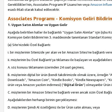
Gereklilikleri’nin, Associates Programı IP Lisansı’nın veya
Amazon Influen
esaslı ihlali olarak kabul edilecektir.
Associates Programı - Komisyon Geliri Bildiri
1. Uygun Satın Alımlar ve Uygun Gelir
Aşağıda belirtilen haller ile bağlantılı “Uygun Satın Alımlar” için (işbu K
Komisyon Geliri Bildirimi’nin 3. maddesinde tanımlanan Standart Komis
(a) Site’nizdeki Özel Bağlantı:
i. bir müşterinin Sitenizde yer alan ve bir Amazon Sitesi’ne bağlantı ver
ii. müşterinin bu Özel Bağlantı’ya tıklaması ile başlayan ve aşağıdakile
A. söz konusu tıklamanın üzerinden 24 saat geçmesi,
B. müşterinin dijital bir ürün (kendi takdirimizde olmak üzere, örneğ
Downloads”, “Amazon Coin”, “Kindle Books”, “Kindle Newspapers”, “Kind
ürün veya Amazon yazılım indirmesi) (“
Dijital Ürün
”) olmayanbir Ürün i
C. müşterinin bir Amazon Sitesi’ne bağlantı veren ancak sizin Özel Bağla
Aşağıdakilerden herhangi birinin gerçekleşmesi:
D. müşterinin Şimdi Al özelliğimiz ile bir Ürün satın alması, veya