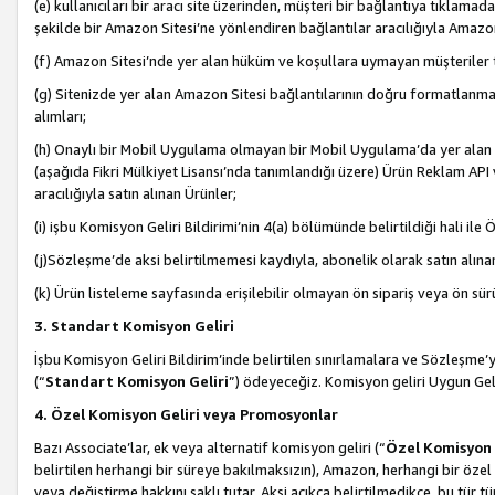
(e) kullanıcıları bir aracı site üzerinden, müşteri bir bağlantıya tıkla
şekilde bir Amazon Sitesi’ne yönlendiren bağlantılar aracılığıyla Amazon
(f) Amazon Sitesi’nde yer alan hüküm ve koşullara uymayan müşteriler t
(g) Sitenizde yer alan Amazon Sitesi bağlantılarının doğru formatlanm
alımları;
(h) Onaylı bir Mobil Uygulama olmayan bir Mobil Uygulama’da yer alan b
(aşağıda Fikri Mülkiyet Lisansı’nda tanımlandığı üzere) Ürün Reklam API
aracılığıyla satın alınan Ürünler;
(i) işbu Komisyon Geliri Bildirimi’nin 4(a) bölümünde belirtildiği hali ile Ö
(j)Sözleşme’de aksi belirtilmemesi kaydıyla, abonelik olarak satın alına
(k) Ürün listeleme sayfasında erişilebilir olmayan ön sipariş veya ön sü
3. Standart Komisyon Geliri
İşbu Komisyon Geliri Bildirim’inde belirtilen sınırlamalara ve Sözleşme
(“
Standart Komisyon Geliri
”) ödeyeceğiz. Komisyon geliri Uygun Ge
4. Özel Komisyon Geliri veya Promosyonlar
Bazı Associate’lar, ek veya alternatif komisyon geliri (“
Özel Komisyon 
belirtilen herhangi bir süreye bakılmaksızın), Amazon, herhangi bir 
veya değiştirme hakkını saklı tutar. Aksi açıkça belirtilmedikçe, bu tür