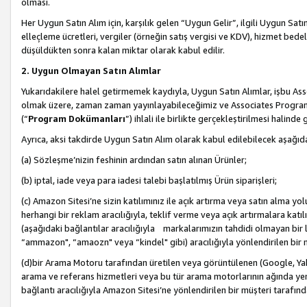
olması.
Her Uygun Satın Alım için, karşılık gelen “Uygun Gelir”, ilgili Uygun Satın
elleçleme ücretleri, vergiler (örneğin satış vergisi ve KDV), hizmet bedell
düşüldükten sonra kalan miktar olarak kabul edilir.
2. Uygun Olmayan Satın Alımlar
Yukarıdakilere halel getirmemek kaydıyla, Uygun Satın Alımlar, işbu Ass
olmak üzere, zaman zaman yayınlayabileceğimiz ve Associates Programı’
(“
Program Dokümanları
”) ihlali ile birlikte gerçekleştirilmesi halinde
Ayrıca, aksi takdirde Uygun Satın Alım olarak kabul edilebilecek aşağıda
(a) Sözleşme’nizin feshinin ardından satın alınan Ürünler;
(b) iptal, iade veya para iadesi talebi başlatılmış Ürün siparişleri;
(c) Amazon Sitesi’ne sizin katılımınız ile açık artırma veya satın alma yol
herhangi bir reklam aracılığıyla, teklif verme veya açık artırmalara ka
(aşağıdaki bağlantılar aracılığıyla markalarımızın tahdidi olmayan bir lis
“ammazon", “amaozn" veya “kindel" gibi) aracılığıyla yönlendirilen bir 
(d)bir Arama Motoru tarafından üretilen veya görüntülenen (Google, Ya
arama ve referans hizmetleri veya bu tür arama motorlarının ağında yer 
bağlantı aracılığıyla Amazon Sitesi’ne yönlendirilen bir müşteri tarafınd