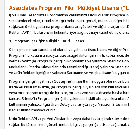
Associates Programı Fikri Mülkiyet Lisansı ("L
İşbu Lisans, Associates Programı’na katılımınızla ilgili olarak Program İ
sunulabilecek olan, Ürünlerle ilgili belirli veri, görsel, metin ve diğer bilg
sağlayan özel uygulama programlama arayüzleri ve diğer araçlar da dâh
Reklam API’ı”), bu Lisans’ın hükümleriyle bağlı olmayı kabul etmiş olurs
1. Program İçeriği’ne İlişkin Sınırlı Lisans
Sözleşme’nin şartlarına tabi olarak ve yalnızca (işbu Lisans ve diğer Pr
Programı’na katılım amacıyla, size aşağıdakiler için sınırlı, kabili rücu, 
vermekteyiz: (a) Program İçeriği’ni kopyalama ve yalnızca Siteniz’de gö
Markalarını (Marka Kılavuzları’nda tanımlandığı üzere) yalnızca Siteniz’
ve Ürün Reklam İçeriği’ne yalnızca Şartname’ye ve işbu Lisans’a uygun 
Program İçeriği’ni yalnızca Sözleşme’nin şartlarına uygun olarak ve bura
ifadeleri kısıtlamaksızın, (a) Program İçeriği’ni yalnızca son kullanıcılar
veya bir Program İçeriği ile birlikte, bir Amazon Sitesi dışında başka bi
(ancak, Siteniz’in Program İçeriği ile yakından ilişkili olmayan kısımları,
kullanımını yalnızca ilgili Ürün Detay sayfasıyla veya Amazon Sitesi’nin 
bağlantılandırmayacaksınız.
Ürün Reklam API veya Veri Akışları bir veya daha fazla iştirak sitesinde s
sağlar. Bu türden veri, görsel, metin, bilgi veya içeriğe erişim sağlama