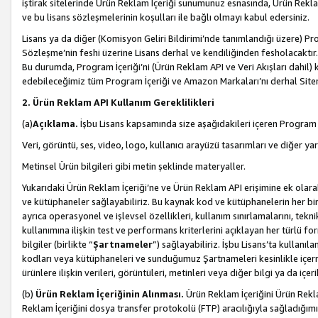
iştirak sitelerinde Ürün Reklam İçeriği sunumunuz esnasında, Ürün Reklam 
ve bu lisans sözleşmelerinin koşulları ile bağlı olmayı kabul edersiniz.
Lisans ya da diğer (Komisyon Geliri Bildirimi’nde tanımlandığı üzer
Sözleşme’nin feshi üzerine Lisans derhal ve kendiliğinden fesholacaktır.
Bu durumda, Program İçeriği’ni (Ürün Reklam API ve Veri Akışları dahil
edebileceğimiz tüm Program İçeriği ve Amazon Markaları’nı derhal Siteni
2. Ürün Reklam API Kullanım Gereklilikleri
(a)
Açıklama.
İşbu Lisans kapsamında size aşağıdakileri içeren Program İ
Veri, görüntü, ses, video, logo, kullanıcı arayüzü tasarımları ve diğer ya
Metinsel Ürün bilgileri gibi metin şeklinde materyaller.
Yukarıdaki Ürün Reklam İçeriği’ne ve Ürün Reklam API erişimine ek olar
ve kütüphaneler sağlayabiliriz. Bu kaynak kod ve kütüphanelerin her biri s
ayrıca operasyonel ve işlevsel özellikleri, kullanım sınırlamalarını, tekn
kullanımına ilişkin test ve performans kriterlerini açıklayan her türlü fo
bilgiler (birlikte “
Şartnameler
”) sağlayabiliriz. İşbu Lisans’ta kullan
kodları veya kütüphaneleri ve sunduğumuz Şartnameleri kesinlikle içerme
ürünlere ilişkin verileri, görüntüleri, metinleri veya diğer bilgi ya da içer
(b)
Ürün Reklam İçeriğinin Alınması.
Ürün Reklam İçeriğini Ürün Rekla
Reklam İçeriğini dosya transfer protokolü (FTP) aracılığıyla sağladığımız 