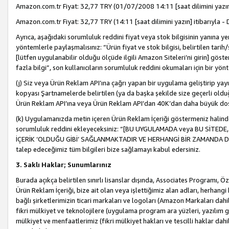
Amazon.com.tr Fiyat: 32,77 TRY (01/07/2008 14:11 [saat dilimini yazın] 
Amazon.com.tr Fiyat: 32,77 TRY (14:11 [saat dilimini yazın] itibarıyla - 
Ayrıca, aşağıdaki sorumluluk reddini fiyat veya stok bilgisinin yanına yer
yöntemlerle paylaşmalısınız: “Ürün fiyat ve stok bilgisi, belirtilen tarih
[lütfen uygulanabilir olduğu ölçüde ilgili Amazon Siteleri’ni girin] göste
fazla bilgi”, son kullanıcıların sorumluluk reddini okumaları için bir yön
(j) Siz veya Ürün Reklam API’ına çağrı yapan bir uygulama geliştirip ya
kopyası Şartnamelerde belirtilen (ya da başka şekilde size geçerli olduğ
Ürün Reklam API’ına veya Ürün Reklam API’dan 40K’dan daha büyük do
(k) Uygulamanızda metin içeren Ürün Reklam İçeriği göstermeniz halinde
sorumluluk reddini ekleyeceksiniz: “[BU UYGULAMADA veya BU SİTEDE,
İÇERİK ‘OLDUĞU GİBİ’ SAĞLANMAKTADIR VE HERHANGİ BİR ZAMANDA DEĞİŞ
talep edeceğimiz tüm bilgileri bize sağlamayı kabul edersiniz.
3. Saklı Haklar; Sunumlarınız
Burada açıkça belirtilen sınırlı lisanslar dışında, Associates Programı, Ö
Ürün Reklam İçeriği, bize ait olan veya işlettiğimiz alan adları, herhangi
bağlı şirketlerimizin ticari markaları ve logoları (Amazon Markaları dah
fikri mülkiyet ve teknolojilere (uygulama program ara yüzleri, yazılım gel
mülkiyet ve menfaatlerimiz (fikri mülkiyet hakları ve tescilli haklar dahil)