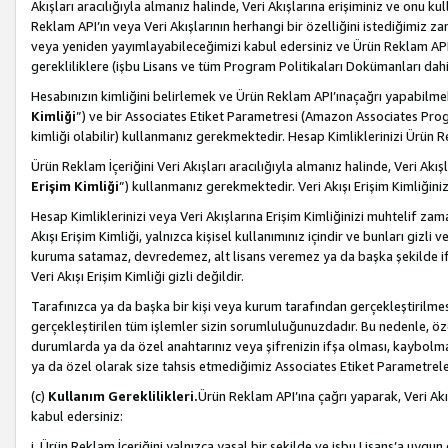
Akışları aracılığıyla almanız halinde, Veri Akışlarına erişiminiz ve onu k
Reklam API’ın veya Veri Akışlarının herhangi bir özelliğini istediğimiz
veya yeniden yayımlayabileceğimizi kabul edersiniz ve Ürün Reklam API’a v
gerekliliklere (işbu Lisans ve tüm Program Politikaları Dokümanları da
Hesabınızın kimliğini belirlemek ve Ürün Reklam API’ınaçağrı yapabilmek i
Kimliği
”) ve bir Associates Etiket Parametresi (Amazon Associates Prog
kimliği olabilir) kullanmanız gerekmektedir. Hesap Kimliklerinizi Ürün R
Ürün Reklam İçeriğini Veri Akışları aracılığıyla almanız halinde, Veri Akış
Erişim Kimliği
”) kullanmanız gerekmektedir. Veri Akışı Erişim Kimliğiniz
Hesap Kimliklerinizi veya Veri Akışlarına Erişim Kimliğinizi muhtelif zama
Akışı Erişim Kimliği, yalnızca kişisel kullanımınız içindir ve bunları giz
kuruma satamaz, devredemez, alt lisans veremez ya da başka şekilde ifşa
Veri Akışı Erişim Kimliği gizli değildir.
Tarafınızca ya da başka bir kişi veya kurum tarafından gerçekleştirilmes
gerçekleştirilen tüm işlemler sizin sorumluluğunuzdadır. Bu nedenle, öze
durumlarda ya da özel anahtarınız veya şifrenizin ifşa olması, kaybolmas
ya da özel olarak size tahsis etmediğimiz Associates Etiket Parametreleri
(c)
Kullanım Gereklilikleri.
Ürün Reklam API’ına çağrı yaparak, Veri Akı
kabul edersiniz:
i. Ürün Reklam İçeriğini yalnızca yasal bir şekilde ve işbu Lisans’a uygun