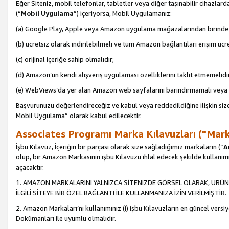
Eğer Siteniz, mobil telefonlar, tabletler veya diğer taşınabilir cihazlar
(“
Mobil Uygulama
”) içeriyorsa, Mobil Uygulamanız:
(a) Google Play, Apple veya Amazon uygulama mağazalarından birinde 
(b) ücretsiz olarak indirilebilmeli ve tüm Amazon bağlantıları erişim ücre
(c) orijinal içeriğe sahip olmalıdır;
(d) Amazon’un kendi alışveriş uygulaması özelliklerini taklit etmemelidi
(e) WebViews’da yer alan Amazon web sayfalarını barındırmamalı veya
Başvurunuzu değerlendireceğiz ve kabul veya reddedildiğine ilişkin si
Mobil Uygulama” olarak kabul edilecektir.
Associates Programı Marka Kılavuzları ("Mark
İşbu Kılavuz, İçeriğin bir parçası olarak size sağladığımız markaların (“
A
olup, bir Amazon Markasının işbu Kılavuzu ihlal edecek şekilde kullanım
açacaktır.
1. AMAZON MARKALARINI YALNIZCA SİTENİZDE GÖRSEL OLARAK, ÜRÜN
İLGİLİ SİTEYE BİR ÖZEL BAĞLANTI İLE KULLANMANIZA İZİN VERİLMİŞTİR.
2. Amazon Markaları’nı kullanımınız (i) işbu Kılavuzların en güncel versiy
Dokümanları ile uyumlu olmalıdır.