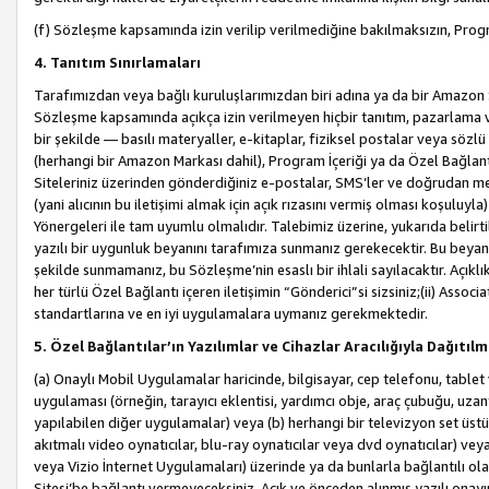
(f) Sözleşme kapsamında izin verilip verilmediğine bakılmaksızın, Progr
4. Tanıtım Sınırlamaları
Tarafımızdan veya bağlı kuruluşlarımızdan biri adına ya da bir Amazon 
Sözleşme kapsamında açıkça izin verilmeyen hiçbir tanıtım, pazarlama v
bir şekilde — basılı materyaller, e-kitaplar, fiziksel postalar veya söz
(herhangi bir Amazon Markası dahil), Program İçeriği ya da Özel Bağlant
Siteleriniz üzerinden gönderdiğiniz e-postalar, SMS’ler ve doğrudan mesaj
(yani alıcının bu iletişimi almak için açık rızasını vermiş olması koşul
Yönergeleri ile tam uyumlu olmalıdır. Talebimiz üzerine, yukarıda belir
yazılı bir uygunluk beyanını tarafımıza sunmanız gerekecektir. Bu beyanı
şekilde sunmamanız, bu Sözleşme’nin esaslı bir ihlali sayılacaktır. Açık
her türlü Özel Bağlantı içeren iletişimin “Gönderici”si sizsiniz;(ii) Asso
standartlarına ve en iyi uygulamalara uymanız gerekmektedir.
5. Özel Bağlantılar’ın Yazılımlar ve Cihazlar Aracılığıyla Dağıtılm
(a) Onaylı Mobil Uygulamalar haricinde, bilgisayar, cep telefonu, tablet 
uygulaması (örneğin, tarayıcı eklentisi, yardımcı obje, araç çubuğu, uzan
yapılabilen diğer uygulamalar) veya (b) herhangi bir televizyon set üstü k
akıtmalı video oynatıcılar, blu-ray oynatıcılar veya dvd oynatıcılar) ve
veya Vizio İnternet Uygulamaları) üzerinde ya da bunlarla bağlantılı o
Sitesi’be bağlantı vermeyeceksiniz. Açık ve önceden alınmış yazılı onay