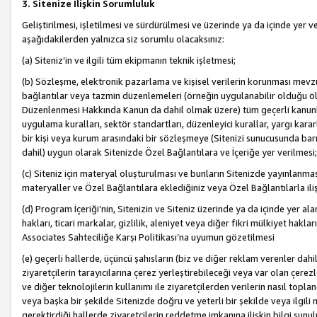
3. Sitenize İlişkin Sorumluluk
Geliştirilmesi, işletilmesi ve sürdürülmesi ve üzerinde ya da içinde yer ve
aşağıdakilerden yalnızca siz sorumlu olacaksınız:
(a) Siteniz’in ve ilgili tüm ekipmanın teknik işletmesi;
(b) Sözleşme, elektronik pazarlama ve kişisel verilerin korunması mevzua
bağlantılar veya tazmin düzenlemeleri (örneğin uygulanabilir olduğu ölç
Düzenlenmesi Hakkında Kanun da dahil olmak üzere) tüm geçerli kanunlar, y
uygulama kuralları, sektör standartları, düzenleyici kurallar, yargı kararl
bir kişi veya kurum arasındaki bir sözleşmeye (Sitenizi sunucusunda barı
dahil) uygun olarak Sitenizde Özel Bağlantılara ve İçeriğe yer verilmesi;
(c) Siteniz için materyal oluşturulması ve bunların Sitenizde yayınlanmas
materyaller ve Özel Bağlantılara eklediğiniz veya Özel Bağlantılarla ili
(d) Program İçeriği’nin, Sitenizin ve Siteniz üzerinde ya da içinde yer al
hakları, ticari markalar, gizlilik, aleniyet veya diğer fikri mülkiyet hak
Associates Sahteciliğe Karşı Politikası’na uyumun gözetilmesi
(e) geçerli hallerde, üçüncü şahısların (biz ve diğer reklam verenler dah
ziyaretçilerin tarayıcılarına çerez yerleştirebileceği veya var olan çerezler
ve diğer teknolojilerin kullanımı ile ziyaretçilerden verilerin nasıl toplandı
veya başka bir şekilde Sitenizde doğru ve yeterli bir şekilde veya ilgili 
gerektirdiği hallerde ziyaretçilerin reddetme imkanına ilişkin bilgi sunul