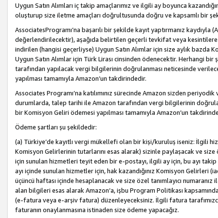
Uygun Satın Alımları iç takip amaçlarımız ve ilgili ay boyunca kazandığ
oluşturup size iletme amaçları doğrultusunda doğru ve kapsamlı bir şek
AssociatesProgramı’na başarılı bir şekilde kayıt yaptırmanız kaydıyla (
değerlendirilecektir), aşağıda belirtilen geçerli tevkifat veya kesintilere
indirilen (hangisi geçerliyse) Uygun Satın Alımlar için size aylık bazda 
Uygun Satın Alımlar için Türk Lirası cinsinden ödenecektir. Herhangi b
tarafından yapılacak vergi bilgilerinin doğrulanması neticesinde verile
yapılması tamamıyla Amazon’un takdirindedir.
Associates Programı’na katılımınız sürecinde Amazon sizden periyodik verg
durumlarda, talep tarihi ile Amazon tarafından vergi bilgilerinin doğru
bir Komisyon Geliri ödemesi yapılması tamamıyla Amazon’un takdirinde
Ödeme şartları şu şekildedir:
(a) Türkiye’de kayıtlı vergi mükellefi olan bir kişi/kuruluş iseniz: İlgili
Komisyon Gelirlerinin tutarlarını esas alarak) sizinle paylaşacak ve siz
için sunulan hizmetleri teyit eden bir e-postayı, ilgili ay için, bu ayı 
ayı içinde sunulan hizmetler için, hak kazandığınız Komisyon Gelirleri (i
üçüncü haftası içinde hesaplanacak ve size özel tanımlayıcı numaranız ile
alan bilgileri esas alarak Amazon’a, işbu Program Politikası kapsamında a
(e-fatura veya e-arşiv fatura) düzenleyeceksiniz. İlgili fatura tarafımı
faturanın onaylanmasına istinaden size ödeme yapacağız.