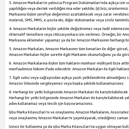
3. Amazon Markaları’nı yalnızca Program Dokümanları’nda açıkça izin ver
yapıldığını veya destek verildiğini ima eder şekilde; (ii) bizi, ürünlerim
Markasına ilişkin şerefiye değerimizi azaltabilecek veya zarar verebilec
material, SMS, MMS, e-posta eki, diğer dokümanlar veya sözlü tanıtıml
4. Amazon Markalarını hiçbir şekilde değiştiremez veya tadil edemezsin
Alternatif temsillere veya stilizasyonlara izin verilmez. Örneğin, bir A
Markasına eklemeler yapamaz ya da bir Amazon Markasının herhangi bir
5. Amazon Markaları, Amazon Markasının tüm kenarları ile diğer görsel, 
Amazon Markaları hiçbir surette ilgili Markanın okunurluğunu ya da görü
6. Amazon Markalarına ilişkin tüm hakların münhasır mülkiyeti bize aitt
menfaatimize hüküm ifade edecektir. Amazon Markaları ile ilgili hakları
7. İlgili satıcı veya sağlayıcıdan açıkça yazılı yetkilendirme almadığınız s
Amazon Sitesinde sergileyemez veya başka şekilde kullanamazsınız.
8. Herhangi bir yetki bölgesinde Amazon Markaları ile karıştırılabilecek
Herhangi bir yetki bölgesinde Amazon Markaları ile karıştırılabilecek şek
adını kullanamaz veya tescili için başvuramazsınız.
İşbu Marka Kılavuzları’nı ve onaylanmış Amazon Markalarını, AssociatesSi
veya onaylanmış Amazon Markaları’nı yayımlayarak, istediğimiz zaman v
İzinsiz bir kullanıma ya da işbu Marka Kılavuzları’na uygun olmayan kul