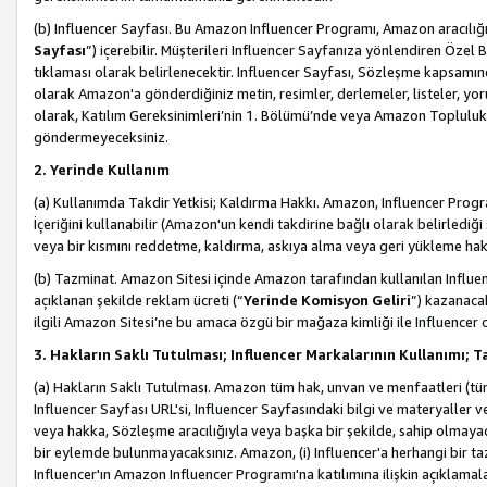
(b) Influencer Sayfası. Bu Amazon Influencer Programı, Amazon aracılığı
Sayfası
”) içerebilir. Müşterileri Influencer Sayfanıza yönlendiren Özel B
tıklaması olarak belirlenecektir. Influencer Sayfası, Sözleşme kapsamınd
olarak Amazon'a gönderdiğiniz metin, resimler, derlemeler, listeler, yorum
olarak, Katılım Gereksinimleri’nin 1. Bölümü’nde veya Amazon Topluluk Ku
göndermeyeceksiniz.
2. Yerinde Kullanım
(a) Kullanımda Takdir Yetkisi; Kaldırma Hakkı. Amazon, Influencer Progra
İçeriğini kullanabilir (Amazon'un kendi takdirine bağlı olarak belirledi
veya bir kısmını reddetme, kaldırma, askıya alma veya geri yükleme hakkı
(b) Tazminat. Amazon Sitesi içinde Amazon tarafından kullanılan Influencer
açıklanan şekilde reklam ücreti (“
Yerinde Komisyon Geliri
”) kazanaca
ilgili Amazon Sitesi’ne bu amaca özgü bir mağaza kimliği ile Influencer 
3. Hakların Saklı Tutulması; Influencer Markalarının Kullanımı;
(a) Hakların Saklı Tutulması. Amazon tüm hak, unvan ve menfaatleri (tüm 
Influencer Sayfası URL'si, Influencer Sayfasındaki bilgi ve materyaller
veya hakka, Sözleşme aracılığıyla veya başka bir şekilde, sahip olmayac
bir eylemde bulunmayacaksınız. Amazon, (i) Influencer'a herhangi bir t
Influencer'ın Amazon Influencer Programı'na katılımına ilişkin açıklamal