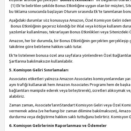
(1) Ek’te belirtilen şekilde Bonus Etkinliğine uygun olan bir müşteri, S
bu tıklama sonucunda başlayan Oturum sırasında Ek’te tanımlanan bon
Aşağıdaki durumlar söz konusuysa Amazon, Özel Komisyon Geliri öde
Bonus Etkinliğinin geçersiz kılındığı bir ihlal veya kötüye kullanım dur
yazılımlar kullanılması, tekrarlayan Bonus Etkinlikleri veya Sitenizdek
Amazon, her bir durumda, bir Bonus Etkinliğinin gerçekten gerçekleşip 
takdirine göre belirleme hakkını saklı tutar.
Ek’te listelenen bonusa özel ana sayfalara yönlendiren Özel Bağlantılar, 
Şartlarına bakılmaksızın kullanılabilir.
5. Komisyon Geliri Sınırlamaları
Associates etiketleri yalnızca Amazon Associates komisyonlarından yarar
aynı trafiği kullanarak hem Amazon Associates Programı hem de başka b
bağlantıları manipüle ederek veya birleştirerek), ücretleri alıkoymak 
alabiliriz.
Zaman zaman, Associate’larınStandart Komisyon Geliri veya Özel Komisy
vermemek adına (ve herhangi bir zaman dilimine bakılmaksızın), Amazon
durdurma veya değiştirme hakkını saklı tuttuğunu belirtiriz. Komisyon Gel
6. Komisyon Gelirlerinin Raporlanması ve Ödemeler