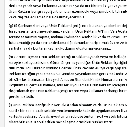
Ürün Reklam İçeriği’ni satıcılara veya müşterilere doğrudan pazarlamak, 
derlemeyecek veya kullanmayacaksınız ya da (iii) fikri mülkiyet veya tesci
Ürün Reklam İçeriği veya Şartnameler üzerindeki veya içindeki bildiri
veya deşifre edilemez hale getirmeyeceksiniz.
(g) (i) Şartnameleri veya Ürün Reklam İçeriği’nde bulunan yazılımları d
türev eserler üretmeyeceksiniz ya da (ii) Ürün Reklam API’nin, Veri Akışla
tersine tasarımını yapma, makina kodundan sembolik koda çevirme, üst
tutulamadığı ya da sınırlandırılamadığı durumlar hariç olmak üzere ve b
şartıyla) ya da bunların kaynak kodlarını oluşturmayacaksınız.
(h) Görüntü içeren Ürün Reklam İçeriği’ni saklamayacak veya ön belleğe 
süreyle saklayabilirsiniz. Görüntü içermeyen diğer Ürün Reklam İçeriğin
durumda, ilgili sürenin sonunda derhal Ürün Reklam API’ya çağrı yaparak
Reklam İçeriğini yenilemeniz ve yeniden yayımlamanız gerekmektedir. Ak
bir süre kısıtı olmadan bireysel Amazon Standart Kimlik Numaralarını (AS
uygulaması içermesi halinde, müşteri uygulaması Ürün Reklam İçeriğin
doğrulamak için Ürün Reklam İçeriği içeren veya kullanan herhangi bir m
gerekmektedir.
(i) Ürün Reklam İçeriğini bir Veri Akışı’ndan almanız ya da Ürün Reklam
saatte bir kez olacak şekilde yenilememeniz halinde uygulamanızın fiya
yerleştireceksiniz. Ancak, uygulamanızda gösterilen fiyat ve stok bilgis
çıkarabilirsiniz. Kabul edilen mesajlaşma örnekleri şunları içerir: