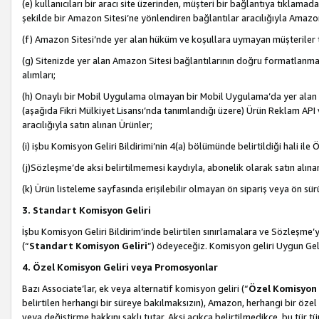
(e) kullanıcıları bir aracı site üzerinden, müşteri bir bağlantıya tıkla
şekilde bir Amazon Sitesi’ne yönlendiren bağlantılar aracılığıyla Amazon
(f) Amazon Sitesi’nde yer alan hüküm ve koşullara uymayan müşteriler t
(g) Sitenizde yer alan Amazon Sitesi bağlantılarının doğru formatlanm
alımları;
(h) Onaylı bir Mobil Uygulama olmayan bir Mobil Uygulama’da yer alan b
(aşağıda Fikri Mülkiyet Lisansı’nda tanımlandığı üzere) Ürün Reklam API
aracılığıyla satın alınan Ürünler;
(i) işbu Komisyon Geliri Bildirimi’nin 4(a) bölümünde belirtildiği hali ile Ö
(j)Sözleşme’de aksi belirtilmemesi kaydıyla, abonelik olarak satın alına
(k) Ürün listeleme sayfasında erişilebilir olmayan ön sipariş veya ön sü
3. Standart Komisyon Geliri
İşbu Komisyon Geliri Bildirim’inde belirtilen sınırlamalara ve Sözleşme
(“
Standart Komisyon Geliri
”) ödeyeceğiz. Komisyon geliri Uygun Ge
4. Özel Komisyon Geliri veya Promosyonlar
Bazı Associate’lar, ek veya alternatif komisyon geliri (“
Özel Komisyon 
belirtilen herhangi bir süreye bakılmaksızın), Amazon, herhangi bir 
veya değiştirme hakkını saklı tutar. Aksi açıkça belirtilmedikçe, bu tür