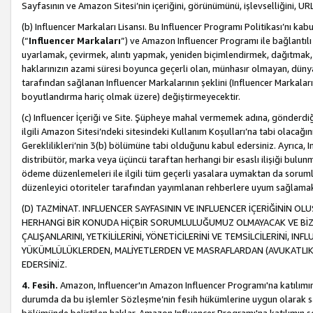
Sayfasının ve Amazon Sitesi’nin içeriğini, görünümünü, işlevselliğini, URL'
(b) Influencer Markaları Lisansı. Bu Influencer Programı Politikası’nı kab
(“
Influencer Markaları
”) ve Amazon Influencer Programı ile bağlantı
uyarlamak, çevirmek, alıntı yapmak, yeniden biçimlendirmek, dağıtmak, il
haklarınızın azami süresi boyunca geçerli olan, münhasır olmayan, dünya
tarafından sağlanan Influencer Markalarının şeklini (Influencer Markal
boyutlandırma hariç olmak üzere) değiştirmeyecektir.
(c) Influencer İçeriği ve Site. Şüpheye mahal vermemek adına, gönderdiğin
ilgili Amazon Sitesi’ndeki sitesindeki Kullanım Koşulları’na tabi olacağı
Gereklilikleri’nin 3(b) bölümüne tabi olduğunu kabul edersiniz. Ayrıca, Inf
distribütör, marka veya üçüncü taraftan herhangi bir esaslı ilişiği bul
ödeme düzenlemeleri ile ilgili tüm geçerli yasalara uymaktan da soruml
düzenleyici otoriteler tarafından yayımlanan rehberlere uyum sağlama
(D) TAZMİNAT. INFLUENCER SAYFASININ VE INFLUENCER İÇERİĞİNİN OL
HERHANGİ BİR KONUDA HİÇBİR SORUMLULUĞUMUZ OLMAYACAK VE BİZİ, B
ÇALIŞANLARINI, YETKİLİLERİNİ, YÖNETİCİLERİNİ VE TEMSİLCİLERİNİ, IN
YÜKÜMLÜLÜKLERDEN, MALİYETLERDEN VE MASRAFLARDAN (AVUKATLIK 
EDERSİNİZ.
4. Fesih.
Amazon, Influencer'ın Amazon Influencer Programı'na katılımını a
durumda da bu işlemler Sözleşme’nin fesih hükümlerine uygun olarak sağl