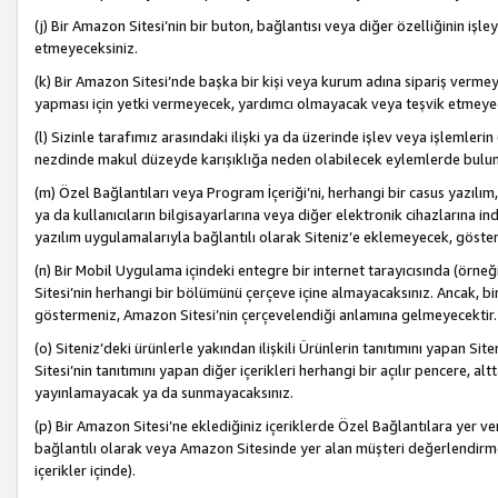
(j) Bir Amazon Sitesi’nin bir buton, bağlantısı veya diğer özelliğinin 
etmeyeceksiniz.
(k) Bir Amazon Sitesi’nde başka bir kişi veya kurum adına sipariş verm
yapması için yetki vermeyecek, yardımcı olmayacak veya teşvik etmeyec
(l) Sizinle tarafımız arasındaki ilişki ya da üzerinde işlev veya işlemler
nezdinde makul düzeyde karışıklığa neden olabilecek eylemlerde bulu
(m) Özel Bağlantıları veya Program İçeriği’ni, herhangi bir casus yazılım,
ya da kullanıcıların bilgisayarlarına veya diğer elektronik cihazlarına 
yazılım uygulamalarıyla bağlantılı olarak Siteniz’e eklemeyecek, göst
(n) Bir Mobil Uygulama içindeki entegre bir internet tarayıcısında (örn
Sitesi’nin herhangi bir bölümünü çerçeve içine almayacaksınız. Ancak, bi
göstermeniz, Amazon Sitesi’nin çerçevelendiği anlamına gelmeyecektir.
(o) Siteniz’deki ürünlerle yakından ilişkili Ürünlerin tanıtımını yapan Si
Sitesi’nin tanıtımını yapan diğer içerikleri herhangi bir açılır pencere, a
yayınlamayacak ya da sunmayacaksınız.
(p) Bir Amazon Sitesi’ne eklediğiniz içeriklerde Özel Bağlantılara yer v
bağlantılı olarak veya Amazon Sitesinde yer alan müşteri değerlendirmele
içerikler içinde).