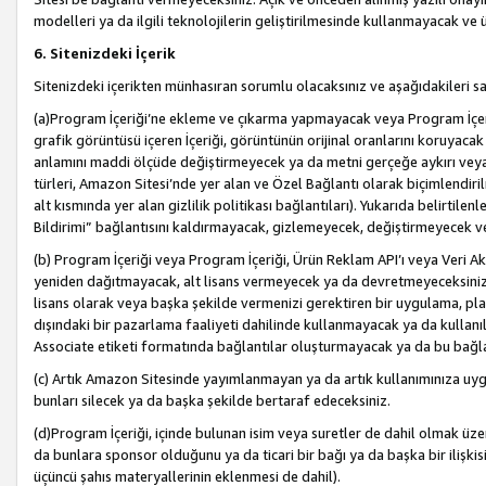
modelleri ya da ilgili teknolojilerin geliştirilmesinde kullanmayacak ve 
6. Sitenizdeki İçerik
Sitenizdeki içerikten münhasıran sorumlu olacaksınız ve aşağıdakileri s
(a)Program İçeriği’ne ekleme ve çıkarma yapmayacak veya Program İçeriği
grafik görüntüsü içeren İçeriği, görüntünün orijinal oranlarını koruyacak
anlamını maddi ölçüde değiştirmeyecek ya da metni gerçeğe aykırı veya y
türleri, Amazon Sitesi’nde yer alan ve Özel Bağlantı olarak biçimlendiril
alt kısmında yer alan gizlilik politikası bağlantıları). Yukarıda belirtilenl
Bildirimi” bağlantısını kaldırmayacak, gizlemeyecek, değiştirmeyecek
(b) Program İçeriği veya Program İçeriği, Ürün Reklam API’ı veya Veri 
yeniden dağıtmayacak, alt lisans vermeyecek ya da devretmeyeceksiniz. Ö
lisans olarak veya başka şekilde vermenizi gerektiren bir uygulama, plat
dışındaki bir pazarlama faaliyeti dahilinde kullanmayacak ya da kullanı
Associate etiketi formatında bağlantılar oluşturmayacak ya da bu bağla
(c) Artık Amazon Sitesinde yayımlanmayan ya da artık kullanımınıza uygu
bunları silecek ya da başka şekilde bertaraf edeceksiniz.
(d)Program İçeriği, içinde bulunan isim veya suretler de dahil olmak üzer
da bunlara sponsor olduğunu ya da ticari bir bağı ya da başka bir ilişki
üçüncü şahıs materyallerinin eklenmesi de dahil).