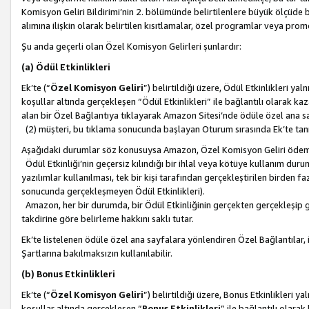
Komisyon Geliri Bildirimi’nin 2. bölümünde belirtilenlere büyük ölçüde 
alımına ilişkin olarak belirtilen kısıtlamalar, özel programlar veya pro
Şu anda geçerli olan Özel Komisyon Gelirleri şunlardır:
(a) Ödül Etkinlikleri
Ek’te (“
Özel Komisyon Geliri
”) belirtildiği üzere, Ödül Etkinlikleri ya
koşullar altında gerçekleşen “Ödül Etkinlikleri” ile bağlantılı olarak kaza
alan bir Özel Bağlantıya tıklayarak Amazon Sitesi’nde ödüle özel ana s
(2) müşteri, bu tıklama sonucunda başlayan Oturum sırasında Ek’te ta
Aşağıdaki durumlar söz konusuysa Amazon, Özel Komisyon Geliri öde
Ödül Etkinliği’nin geçersiz kılındığı bir ihlal veya kötüye kullanım dur
yazılımlar kullanılması, tek bir kişi tarafından gerçekleştirilen birden f
sonucunda gerçekleşmeyen Ödül Etkinlikleri).
Amazon, her bir durumda, bir Ödül Etkinliğinin gerçekten gerçekleşip 
takdirine göre belirleme hakkını saklı tutar.
Ek’te listelenen ödüle özel ana sayfalara yönlendiren Özel Bağlantılar, i
Şartlarına bakılmaksızın kullanılabilir.
(b) Bonus Etkinlikleri
Ek’te (“
Özel Komisyon Geliri
”) belirtildiği üzere, Bonus Etkinlikleri 
koşullar altında gerçekleşen “
Bonus Etkinlikleri
” ile bağlantılı olarak 