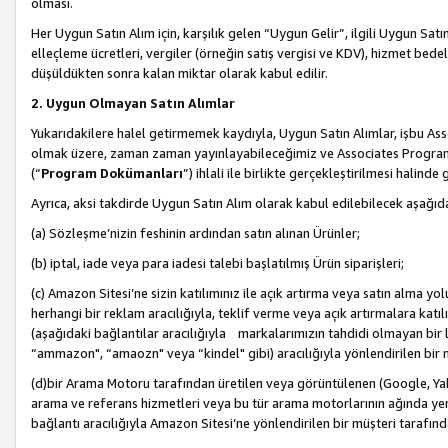
olması.
Her Uygun Satın Alım için, karşılık gelen “Uygun Gelir”, ilgili Uygun Satın
elleçleme ücretleri, vergiler (örneğin satış vergisi ve KDV), hizmet bedell
düşüldükten sonra kalan miktar olarak kabul edilir.
2. Uygun Olmayan Satın Alımlar
Yukarıdakilere halel getirmemek kaydıyla, Uygun Satın Alımlar, işbu Ass
olmak üzere, zaman zaman yayınlayabileceğimiz ve Associates Programı’
(“
Program Dokümanları
”) ihlali ile birlikte gerçekleştirilmesi halinde
Ayrıca, aksi takdirde Uygun Satın Alım olarak kabul edilebilecek aşağıda
(a) Sözleşme’nizin feshinin ardından satın alınan Ürünler;
(b) iptal, iade veya para iadesi talebi başlatılmış Ürün siparişleri;
(c) Amazon Sitesi’ne sizin katılımınız ile açık artırma veya satın alma yol
herhangi bir reklam aracılığıyla, teklif verme veya açık artırmalara ka
(aşağıdaki bağlantılar aracılığıyla markalarımızın tahdidi olmayan bir lis
“ammazon", “amaozn" veya “kindel" gibi) aracılığıyla yönlendirilen bir 
(d)bir Arama Motoru tarafından üretilen veya görüntülenen (Google, Ya
arama ve referans hizmetleri veya bu tür arama motorlarının ağında yer 
bağlantı aracılığıyla Amazon Sitesi’ne yönlendirilen bir müşteri tarafınd