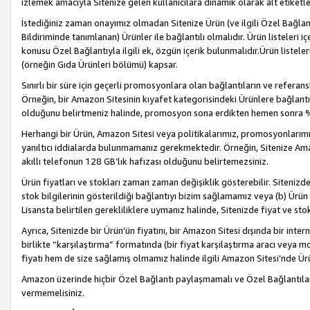
izlemek amacıyla Sitenize gelen kullanıcılara dinamik olarak alt etiketl
İstediğiniz zaman onayımız olmadan Sitenize Ürün (ve ilgili Özel Bağlantı
Bildiriminde tanımlanan) Ürünler ile bağlantılı olmalıdır. Ürün listeleri
konusu Özel Bağlantıyla ilgili ek, özgün içerik bulunmalıdır.Ürün listele
(örneğin Gıda Ürünleri bölümü) kapsar.
Sınırlı bir süre için geçerli promosyonlara olan bağlantıların ve refera
Örneğin, bir Amazon Sitesinin kıyafet kategorisindeki Ürünlere bağlant
olduğunu belirtmeniz halinde, promosyon sona erdikten hemen sonra %15
Herhangi bir Ürün, Amazon Sitesi veya politikalarımız, promosyonlarımız
yanıltıcı iddialarda bulunmamanız gerekmektedir. Örneğin, Sitenize Amazon
akıllı telefonun 128 GB’lık hafızası olduğunu belirtemezsiniz.
Ürün fiyatları ve stokları zaman zaman değişiklik gösterebilir. Sitenizde 
stok bilgilerinin gösterildiği bağlantıyı bizim sağlamamız veya (b) Ürün f
Lisansta belirtilen gerekliliklere uymanız halinde, Sitenizde fiyat ve stok 
Ayrıca, Sitenizde bir Ürün’ün fiyatını, bir Amazon Sitesi dışında bir inte
birlikte “karşılaştırma” formatında (bir fiyat karşılaştırma aracı veya 
fiyatı hem de size sağlamış olmamız halinde ilgili Amazon Sitesi’nde Ür
Amazon üzerinde hiçbir Özel Bağlantı paylaşmamalı ve Özel Bağlantılar
vermemelisiniz.