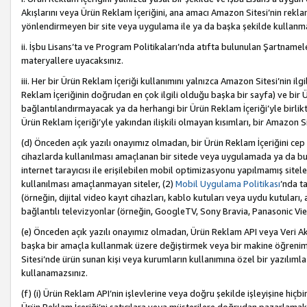
Akışlarını veya Ürün Reklam İçeriğini, ana amacı Amazon Sitesi’nin rek
yönlendirmeyen bir site veya uygulama ile ya da başka şekilde kullanm
ii. İşbu Lisans’ta ve Program Politikaları’nda atıfta bulunulan Şartnamel
materyallere uyacaksınız.
iii. Her bir Ürün Reklam İçeriği kullanımını yalnızca Amazon Sitesi’nin ilg
Reklam İçeriğinin doğrudan en çok ilgili olduğu başka bir sayfa) ve bir Ü
bağlantılandırmayacak ya da herhangi bir Ürün Reklam İçeriği’yle birli
Ürün Reklam İçeriği’yle yakından ilişkili olmayan kısımları, bir Amazon Sit
(d) Önceden açık yazılı onayımız olmadan, bir Ürün Reklam İçeriğini cep 
cihazlarda kullanılması amaçlanan bir sitede veya uygulamada ya da bunl
internet tarayıcısı ile erişilebilen mobil optimizasyonu yapılmamış sitel
kullanılması amaçlanmayan siteler, (2)
Mobil Uygulama Politikası
’nda t
(örneğin, dijital video kayıt cihazları, kablo kutuları veya uydu kutuları,
bağlantılı televizyonlar (örneğin, GoogleTV, Sony Bravia, Panasonic Vier
(e) Önceden açık yazılı onayımız olmadan, Ürün Reklam API veya Veri Ak
başka bir amaçla kullanmak üzere değiştirmek veya bir makine öğrenim
Sitesi’nde ürün sunan kişi veya kurumların kullanımına özel bir yazılım
kullanamazsınız.
(f) (i) Ürün Reklam API’nin işlevlerine veya doğru şekilde işleyişine h