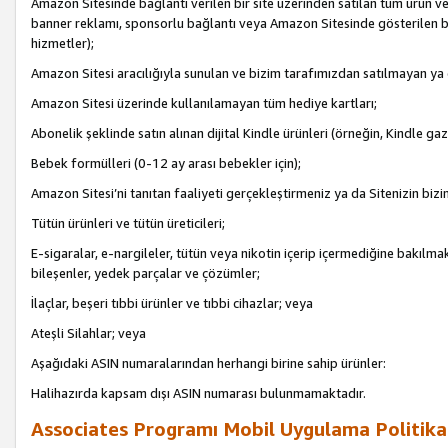
Amazon Sitesinde bağlantı verilen bir site üzerinden satılan tüm ürün ve
banner reklamı, sponsorlu bağlantı veya Amazon Sitesinde gösterilen başk
hizmetler);
Amazon Sitesi aracılığıyla sunulan ve bizim tarafımızdan satılmayan ya
Amazon Sitesi üzerinde kullanılamayan tüm hediye kartları;
Abonelik şeklinde satın alınan dijital Kindle ürünleri (örneğin, Kindle gaz
Bebek formülleri (0-12 ay arası bebekler için);
Amazon Sitesi’ni tanıtan faaliyeti gerçekleştirmeniz ya da Sitenizin bizi
Tütün ürünleri ve tütün üreticileri;
E-sigaralar, e-nargileler, tütün veya nikotin içerip içermediğine bakılmaks
bileşenler, yedek parçalar ve çözümler;
İlaçlar, beşeri tıbbi ürünler ve tıbbi cihazlar; veya
Ateşli Silahlar; veya
Aşağıdaki ASIN numaralarından herhangi birine sahip ürünler:
Halihazırda kapsam dışı ASIN numarası bulunmamaktadır.
Associates Programı Mobil Uygulama Politika