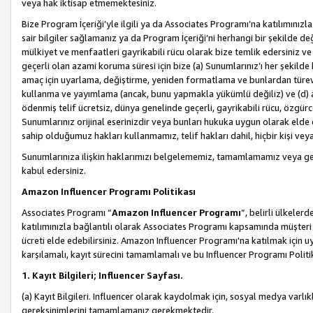
veya hak iktisap etmemektesiniz.
Bize Program İçeriği’yle ilgili ya da Associates Programı’na katılımınızla 
sair bilgiler sağlamanız ya da Program İçeriği’ni herhangi bir şekilde değ
mülkiyet ve menfaatleri gayrikabili rücu olarak bize temlik edersiniz v
geçerli olan azami koruma süresi için bize (a) Sunumlarınız’ı her şekild
amaç için uyarlama, değiştirme, yeniden formatlama ve bunlardan türev e
kullanma ve yayımlama (ancak, bunu yapmakla yükümlü değiliz) ve (d) aşağ
ödenmiş telif ücretsiz, dünya genelinde geçerli, gayrikabili rücu, özgürce 
Sunumlarınız orijinal eserinizdir veya bunları hukuka uygun olarak elde et
sahip olduğumuz hakları kullanmamız, telif hakları dahil, hiçbir kişi vey
Sunumlarınıza ilişkin haklarımızı belgelememiz, tamamlamamız veya geç
kabul edersiniz.
Amazon Influencer Programı Politikası
Associates Programı “
Amazon Influencer Programı
”, belirli ülkele
katılımınızla bağlantılı olarak Associates Programı kapsamında müşteri 
ücreti elde edebilirsiniz. Amazon Influencer Programı'na katılmak için u
karşılamalı, kayıt sürecini tamamlamalı ve bu Influencer Programı Politi
1. Kayıt Bilgileri; Influencer Sayfası.
(a) Kayıt Bilgileri. Influencer olarak kaydolmak için, sosyal medya varlık
gereksinimlerini tamamlamanız gerekmektedir.