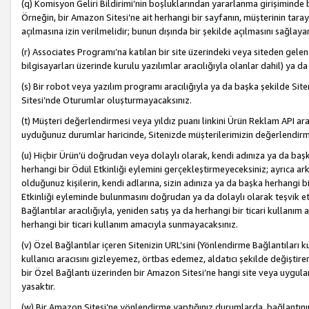
(q) Komisyon Geliri Bildirimi’nin boşluklarından yararlanma girişiminde
Örneğin, bir Amazon Sitesi’ne ait herhangi bir sayfanın, müşterinin tara
açılmasına izin verilmelidir; bunun dışında bir şekilde açılmasını sağlay
(r) Associates Programı’na katılan bir site üzerindeki veya siteden gele
bilgisayarları üzerinde kurulu yazılımlar aracılığıyla olanlar dahil) ya 
(s) Bir robot veya yazılım programı aracılığıyla ya da başka şekilde 
Sitesi’nde Oturumlar oluşturmayacaksınız.
(t) Müşteri değerlendirmesi veya yıldız puanı linkini Ürün Reklam API aracı
uyduğunuz durumlar haricinde, Sitenizde müşterilerimizin değerlendirme
(u) Hiçbir Ürün’ü doğrudan veya dolaylı olarak, kendi adınıza ya da başk
herhangi bir Ödül Etkinliği eylemini gerçekleştirmeyeceksiniz; ayrıca arkada
olduğunuz kişilerin, kendi adlarına, sizin adınıza ya da başka herhangi b
Etkinliği eyleminde bulunmasını doğrudan ya da dolaylı olarak teşvik 
Bağlantılar aracılığıyla, yeniden satış ya da herhangi bir ticari kullanı
herhangi bir ticari kullanım amacıyla sunmayacaksınız.
(v) Özel Bağlantılar içeren Sitenizin URL’sini (Yönlendirme Bağlantıları 
kullanıcı aracısını gizleyemez, örtbas edemez, aldatıcı şekilde değişti
bir Özel Bağlantı üzerinden bir Amazon Sitesi’ne hangi site veya uygula
yasaktır.
(w) Bir Amazon Sitesi’ne yönlendirme yaptığınız durumlarda, bağlantının