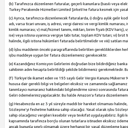
(b) Tarafınızca düzenlenen faturalar, geçerli kanunlara (basılı veya ele
Turkey Perakende Hizmetleri Limited Şirketi’ne fatura kesmek için yasal
(c) Ayrıca, tarafınızca düzenlenecek faturalarda, i) doğru aylık gelir kodu
adı, varsa ticari unvanı, iş adresi, vergi dairesi ve vergi kimlik numarası,
kimlik numarası; v) mal/hizmet tanımı, miktarı, birim fiyatı (KDV hariç)
ise) veya istisna uyarınca vergiye tabi tutar, toplam KDV tutarı; vi) brüt 
halinde, ilgili istisna hükümleri faturada belirtilmelidir ve viii) satılan 
(d) İşbu maddenin önceki paragraflarında belirtilen gerekliliklerden he
işbu maddeye uygun bir fatura düzenlemeniz gerekecektir.
(e) Kazandığınız Komisyon Gelirlerini doğrudan bize bildirdiğiniz banka
sahibinin adını hesapta belirtildiği şekilde bildirmeniz gerekmektedir. 
(f) Türkiye’de ikamet eden ve 193 sayılı Gelir Vergisi Kanunu Mükerrer 
hususa dair gerekli bilgi ve belgeleri eksiksiz ve zamanında sağlamanız
tanımlayıcı numaranız hakkındaki bilgilendirme süreci sonrasında fatur
Geliri ödemelerinizyapılacaktır. Bu halde Amazon’a fatura düzenlemem
(g) Hesabınızda en az 3 yıl süreyle maddi bir hareket olmaması halinde
Sözleşme’yi feshetme hakkına sahip olacağız. Yasal olarak işbu Sözl
sahip olacağımız vergileri kesebilir veya tevkifat uygulayabiliriz. İlgil
kapsamında tarafınıza borçlu olunan tutarlara istinaden eksiksiz ödeme
ancak bununla sınırlı olmamak üzere herhangi bir yasal düzenleme kap