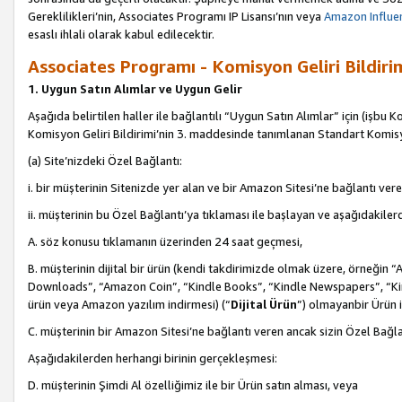
Gereklilikleri’nin, Associates Programı IP Lisansı’nın veya
Amazon Influen
esaslı ihlali olarak kabul edilecektir.
Associates Programı - Komisyon Geliri Bildiri
1. Uygun Satın Alımlar ve Uygun Gelir
Aşağıda belirtilen haller ile bağlantılı “Uygun Satın Alımlar” için (işbu K
Komisyon Geliri Bildirimi’nin 3. maddesinde tanımlanan Standart Komis
(a) Site’nizdeki Özel Bağlantı:
i. bir müşterinin Sitenizde yer alan ve bir Amazon Sitesi’ne bağlantı ver
ii. müşterinin bu Özel Bağlantı’ya tıklaması ile başlayan ve aşağıdakile
A. söz konusu tıklamanın üzerinden 24 saat geçmesi,
B. müşterinin dijital bir ürün (kendi takdirimizde olmak üzere, örneğ
Downloads”, “Amazon Coin”, “Kindle Books”, “Kindle Newspapers”, “Kind
ürün veya Amazon yazılım indirmesi) (“
Dijital Ürün
”) olmayanbir Ürün i
C. müşterinin bir Amazon Sitesi’ne bağlantı veren ancak sizin Özel Bağla
Aşağıdakilerden herhangi birinin gerçekleşmesi:
D. müşterinin Şimdi Al özelliğimiz ile bir Ürün satın alması, veya