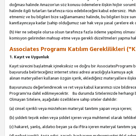
doğması halinde Amazon’un söz konusu ödemelere ilişkin hiçbir soru
halinde ilgili tutarları tarafınıza rücu edebileceğini kabul edersiniz. Muh
etmemiz ve bu bilgileri bize sağlamamanız halinde, bu bilgileri bize su
kanıtlayıncaya kadar (sahip olduğumuz sair hak veya yasal çarelere ek 
(h) Her ne sebeple olursa olsun tarafınıza fazla ödeme yapılmış olması 
komisyon gelirinden mahsup etme veya gerekli düzeltmeleri yapma hakkı
Associates Programı Katılım Gereklilikleri ("Ka
1. Kayıt ve Uygunluk
Kayıt sürecini başlatmak içineksiksiz ve doğru bir AssociatesProgramı ba
başvuruda belirteceğiniz internet sitesi adresi aracılığıyla kamuya aç
alınan materyalleri kullanan özgün içerik, eklediğiniz materyallere ilişk
Başvurunuzu değerlendirecek ve ret veya kabul kararımızı size bildirece
Programı’na dahil edilmeyecektir. Bu durumda Sitelerinizde herhangi b
Olmayan Sitelere, aşağıdaki özelliklere sahip siteler dahildir:
(a) cinsel içerikli veya müstehcen materyal tanıtımı yapan veya içeren;
(b) şiddeti teşvik eden veya şiddet içeren veya muhtemel olarak tehlikel
(c) hakaret, yanlış, aldatıcı beyan ya da iftira içeren materyal tanıtımı y
(d) nefret içerikli, taciz edici, zararlı, başkasının mahremiyetini ihlal eden