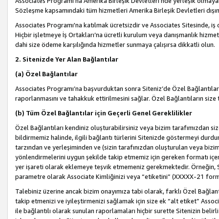
Associates Programı’na Amerika Birleşik Devletleri’nde yerleşik olmayan b
Sözleşme kapsamındaki tüm hizmetleri Amerika Birleşik Devletleri dışınd
Associates Programı'na katılmak ücretsizdir ve Associates Sitesinde, iş
Hiçbir işletmeye İş Ortakları’na ücretli kurulum veya danışmanlık hizme
dahi size ödeme karşılığında hizmetler sunmaya çalışırsa dikkatli olun.
2. Sitenizde Yer Alan Bağlantılar
(a) Özel Bağlantılar
Associates Programı’na başvurduktan sonra Siteniz’de Özel Bağlantılara y
raporlanmasını ve tahakkuk ettirilmesini sağlar. Özel Bağlantıların size
(b) Tüm Özel Bağlantılar için Geçerli Genel Gereklilikler
Özel Bağlantıları kendiniz oluşturabilirsiniz veya bizim tarafımızdan size
bildirmemiz halinde, ilgili bağlantı türlerini Sitenizde göstermeyi durdu
tarzından ve yerleşiminden ve (sizin tarafınızdan oluşturulan veya bizi
yönlendirmelerini uygun şekilde takip etmemiz için gereken formatı içer
yer işareti olarak eklemeye teşvik etmemeniz gerekmektedir. Örneğin, 
parametre olarak Associate Kimliğinizi veya “etiketini” (XXXXX-21 for
Talebiniz üzerine ancak bizim onayımıza tabi olarak, farklı Özel Bağlantı
takip etmenizi ve iyileştirmenizi sağlamak için size ek “alt etiket” Assoc
ile bağlantılı olarak sunulan raporlamaları hiçbir surette Sitenizin belirli 