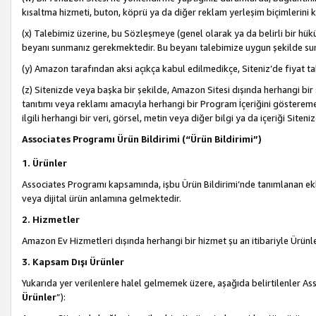
kısaltma hizmeti, buton, köprü ya da diğer reklam yerleşim biçimlerini 
(x) Talebimiz üzerine, bu Sözleşmeye (genel olarak ya da belirli bir hük
beyanı sunmanız gerekmektedir. Bu beyanı talebimize uygun şekilde sunma
(y) Amazon tarafından aksi açıkça kabul edilmedikçe, Siteniz’de fiyat tak
(z) Sitenizde veya başka bir şekilde, Amazon Sitesi dışında herhangi bi
tanıtımı veya reklamı amacıyla herhangi bir Program İçeriğini gösterem
ilgili herhangi bir veri, görsel, metin veya diğer bilgi ya da içeriği Si
Associates Programı Ürün Bildirimi (“Ürün Bildirimi”)
1. Ürünler
Associates Programı kapsamında, işbu Ürün Bildirimi’nde tanımlanan ekle
veya dijital ürün anlamına gelmektedir.
2. Hizmetler
Amazon Ev Hizmetleri dışında herhangi bir hizmet şu an itibariyle Ürünl
3. Kapsam Dışı Ürünler
Yukarıda yer verilenlere halel gelmemek üzere, aşağıda belirtilenler Ass
Ürünler
”):