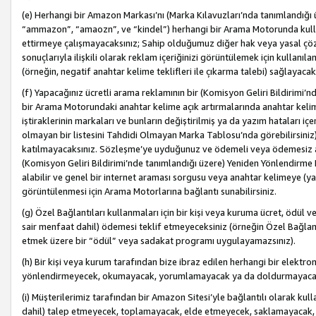
(e) Herhangi bir Amazon Markası’nı (Marka Kılavuzları’nda tanımlandığı ü
“ammazon”, “amaozn”, ve “kindel”) herhangi bir Arama Motorunda kulla
ettirmeye çalışmayacaksınız; Sahip olduğumuz diğer hak veya yasal çöz
sonuçlarıyla ilişkili olarak reklam içeriğinizi görüntülemek için kullanıl
(örneğin, negatif anahtar kelime teklifleri ile çıkarma talebi) sağlayaca
(f) Yapacağınız ücretli arama reklamının bir (Komisyon Geliri Bildirimi’
bir Arama Motorundaki anahtar kelime açık artırmalarında anahtar kelim
iştiraklerinin markaları ve bunların değiştirilmiş ya da yazım hataları iç
olmayan bir listesini Tahdidi Olmayan Marka Tablosu’nda görebilirsiniz)
katılmayacaksınız. Sözleşme’ye uyduğunuz ve ödemeli veya ödemesiz ara
(Komisyon Geliri Bildirimi’nde tanımlandığı üzere) Yeniden Yönlendirme 
alabilir ve genel bir internet araması sorgusu veya anahtar kelimeye (y
görüntülenmesi için Arama Motorlarına bağlantı sunabilirsiniz.
(g) Özel Bağlantıları kullanmaları için bir kişi veya kuruma ücret, ödül 
sair menfaat dahil) ödemesi teklif etmeyeceksiniz (örneğin Özel Bağlantıl
etmek üzere bir “ödül” veya sadakat programı uygulayamazsınız).
(h) Bir kişi veya kurum tarafından bize ibraz edilen herhangi bir elekt
yönlendirmeyecek, okumayacak, yorumlamayacak ya da doldurmayacak
(i) Müşterilerimiz tarafından bir Amazon Sitesi’yle bağlantılı olarak kulla
dahil) talep etmeyecek, toplamayacak, elde etmeyecek, saklamayacak,