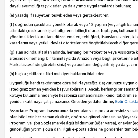
dayalı ayrımcılığı teşvik eden ya da ayrımcı uygulamalarda bulunan;
(e) yasadışı faaliyetleri teşvik eden veya gerçekleştiren;
(f) doğrudan çocuklara yönelik olarak veya 18 yaşının (veya ilgili kanun
altındaki çocukların kişisel bilgilerini bilinçli olarak toplayan, kullana
yönetmelikleri, kuralları, düzenlemeleri, tebliğleri, lisansları, izinleri, k
kararlarını veya yetkili devlet otoritelerince öngörülebilecek diğer gerekl
(g) alan adında, alt alan adında, herhangi bir “etiket”te veya Associate
sitesindeki herhangi bir tanımlayıcıda Amazon veya bağlı şirketlerine ai
Marka Listesi’nde görebilirsiniz) veya bunların değiştirilmiş ya da yazım
(h) başka şekillerde fikri mülkiyet haklarını ihlal eden.
Uygunluğu kendi takdirimize göre belirleyeceğiz. Başvurunuzu uygun o
istediğiniz zaman yeniden başvurabilirsiniz. Ancak, herhangi bir zaman
kötüye kullanma nedeniyle hesabınızı sonlandırırsak (kendi takdirimiz
yeniden katılmaya çalışamazsınız. Önceden yetkilendirme,
Gelir Ortakl
Associates Programı başvurunuzda yer alan ve e-posta adresiniz ve sair ileti
olan bilgilerin her zaman eksiksiz, doğru ve güncel olmasını sağlayacaks
Programı ve işbu Sözleşme’yle ilgili bildirimler (eğer varsa), onaylar (eğ
güncelliğini yitirmiş olsa dahi, ilgili e-posta adresine gönderilen tüm bil