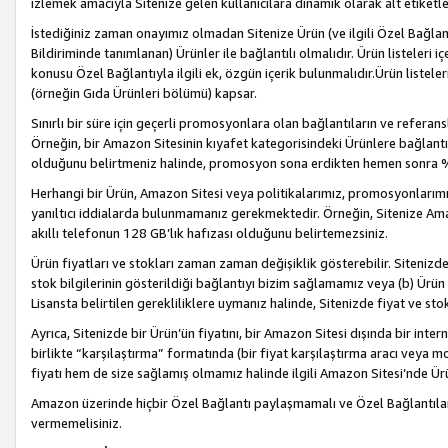
izlemek amacıyla Sitenize gelen kullanıcılara dinamik olarak alt etiketl
İstediğiniz zaman onayımız olmadan Sitenize Ürün (ve ilgili Özel Bağlantı
Bildiriminde tanımlanan) Ürünler ile bağlantılı olmalıdır. Ürün listeleri
konusu Özel Bağlantıyla ilgili ek, özgün içerik bulunmalıdır.Ürün listele
(örneğin Gıda Ürünleri bölümü) kapsar.
Sınırlı bir süre için geçerli promosyonlara olan bağlantıların ve refera
Örneğin, bir Amazon Sitesinin kıyafet kategorisindeki Ürünlere bağlant
olduğunu belirtmeniz halinde, promosyon sona erdikten hemen sonra %15
Herhangi bir Ürün, Amazon Sitesi veya politikalarımız, promosyonlarımız
yanıltıcı iddialarda bulunmamanız gerekmektedir. Örneğin, Sitenize Amazon
akıllı telefonun 128 GB’lık hafızası olduğunu belirtemezsiniz.
Ürün fiyatları ve stokları zaman zaman değişiklik gösterebilir. Sitenizde 
stok bilgilerinin gösterildiği bağlantıyı bizim sağlamamız veya (b) Ürün f
Lisansta belirtilen gerekliliklere uymanız halinde, Sitenizde fiyat ve stok 
Ayrıca, Sitenizde bir Ürün’ün fiyatını, bir Amazon Sitesi dışında bir inte
birlikte “karşılaştırma” formatında (bir fiyat karşılaştırma aracı veya 
fiyatı hem de size sağlamış olmamız halinde ilgili Amazon Sitesi’nde Ür
Amazon üzerinde hiçbir Özel Bağlantı paylaşmamalı ve Özel Bağlantılar
vermemelisiniz.