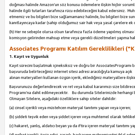
doğması halinde Amazon’un söz konusu ödemelere ilişkin hiçbir soru
halinde ilgili tutarları tarafınıza rücu edebileceğini kabul edersiniz. Muh
etmemiz ve bu bilgileri bize sağlamamanız halinde, bu bilgileri bize su
kanıtlayıncaya kadar (sahip olduğumuz sair hak veya yasal çarelere ek 
(h) Her ne sebeple olursa olsun tarafınıza fazla ödeme yapılmış olması 
komisyon gelirinden mahsup etme veya gerekli düzeltmeleri yapma hakkı
Associates Programı Katılım Gereklilikleri ("Ka
1. Kayıt ve Uygunluk
Kayıt sürecini başlatmak içineksiksiz ve doğru bir AssociatesProgramı ba
başvuruda belirteceğiniz internet sitesi adresi aracılığıyla kamuya aç
alınan materyalleri kullanan özgün içerik, eklediğiniz materyallere ilişk
Başvurunuzu değerlendirecek ve ret veya kabul kararımızı size bildirece
Programı’na dahil edilmeyecektir. Bu durumda Sitelerinizde herhangi b
Olmayan Sitelere, aşağıdaki özelliklere sahip siteler dahildir:
(a) cinsel içerikli veya müstehcen materyal tanıtımı yapan veya içeren;
(b) şiddeti teşvik eden veya şiddet içeren veya muhtemel olarak tehlikel
(c) hakaret, yanlış, aldatıcı beyan ya da iftira içeren materyal tanıtımı y
(d) nefret içerikli, taciz edici, zararlı, başkasının mahremiyetini ihlal eden