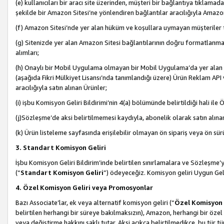
(e) kullanıcıları bir aracı site üzerinden, müşteri bir bağlantıya tıkla
şekilde bir Amazon Sitesi’ne yönlendiren bağlantılar aracılığıyla Amazon
(f) Amazon Sitesi’nde yer alan hüküm ve koşullara uymayan müşteriler t
(g) Sitenizde yer alan Amazon Sitesi bağlantılarının doğru formatlanm
alımları;
(h) Onaylı bir Mobil Uygulama olmayan bir Mobil Uygulama’da yer alan b
(aşağıda Fikri Mülkiyet Lisansı’nda tanımlandığı üzere) Ürün Reklam API
aracılığıyla satın alınan Ürünler;
(i) işbu Komisyon Geliri Bildirimi’nin 4(a) bölümünde belirtildiği hali ile Ö
(j)Sözleşme’de aksi belirtilmemesi kaydıyla, abonelik olarak satın alına
(k) Ürün listeleme sayfasında erişilebilir olmayan ön sipariş veya ön sü
3. Standart Komisyon Geliri
İşbu Komisyon Geliri Bildirim’inde belirtilen sınırlamalara ve Sözleşme
(“
Standart Komisyon Geliri
”) ödeyeceğiz. Komisyon geliri Uygun Ge
4. Özel Komisyon Geliri veya Promosyonlar
Bazı Associate’lar, ek veya alternatif komisyon geliri (“
Özel Komisyon 
belirtilen herhangi bir süreye bakılmaksızın), Amazon, herhangi bir 
veya değiştirme hakkını saklı tutar. Aksi açıkça belirtilmedikçe, bu tür