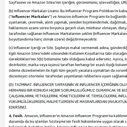
Sayfasının ve Amazon Sitesi’nin içeriğini, görünümünü, işlevselliğini, URL'
(b) Influencer Markaları Lisansı. Bu Influencer Programı Politikası’nı kab
(“
Influencer Markaları
”) ve Amazon Influencer Programı ile bağlantı
uyarlamak, çevirmek, alıntı yapmak, yeniden biçimlendirmek, dağıtmak, il
haklarınızın azami süresi boyunca geçerli olan, münhasır olmayan, dünya
tarafından sağlanan Influencer Markalarının şeklini (Influencer Markal
boyutlandırma hariç olmak üzere) değiştirmeyecektir.
(c) Influencer İçeriği ve Site. Şüpheye mahal vermemek adına, gönderdiğin
ilgili Amazon Sitesi’ndeki sitesindeki Kullanım Koşulları’na tabi olacağı
Gereklilikleri’nin 3(b) bölümüne tabi olduğunu kabul edersiniz. Ayrıca, Inf
distribütör, marka veya üçüncü taraftan herhangi bir esaslı ilişiği bul
ödeme düzenlemeleri ile ilgili tüm geçerli yasalara uymaktan da soruml
düzenleyici otoriteler tarafından yayımlanan rehberlere uyum sağlama
(D) TAZMİNAT. INFLUENCER SAYFASININ VE INFLUENCER İÇERİĞİNİN OL
HERHANGİ BİR KONUDA HİÇBİR SORUMLULUĞUMUZ OLMAYACAK VE BİZİ, B
ÇALIŞANLARINI, YETKİLİLERİNİ, YÖNETİCİLERİNİ VE TEMSİLCİLERİNİ, IN
YÜKÜMLÜLÜKLERDEN, MALİYETLERDEN VE MASRAFLARDAN (AVUKATLIK 
EDERSİNİZ.
4. Fesih.
Amazon, Influencer'ın Amazon Influencer Programı'na katılımını a
durumda da bu işlemler Sözleşme’nin fesih hükümlerine uygun olarak sağl