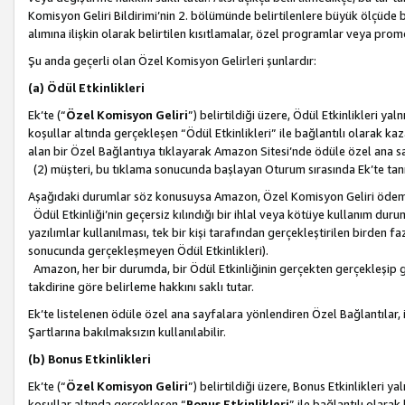
Komisyon Geliri Bildirimi’nin 2. bölümünde belirtilenlere büyük ölçüde 
alımına ilişkin olarak belirtilen kısıtlamalar, özel programlar veya pro
Şu anda geçerli olan Özel Komisyon Gelirleri şunlardır:
(a) Ödül Etkinlikleri
Ek’te (“
Özel Komisyon Geliri
”) belirtildiği üzere, Ödül Etkinlikleri ya
koşullar altında gerçekleşen “Ödül Etkinlikleri” ile bağlantılı olarak kaza
alan bir Özel Bağlantıya tıklayarak Amazon Sitesi’nde ödüle özel ana s
(2) müşteri, bu tıklama sonucunda başlayan Oturum sırasında Ek’te ta
Aşağıdaki durumlar söz konusuysa Amazon, Özel Komisyon Geliri öde
Ödül Etkinliği’nin geçersiz kılındığı bir ihlal veya kötüye kullanım dur
yazılımlar kullanılması, tek bir kişi tarafından gerçekleştirilen birden f
sonucunda gerçekleşmeyen Ödül Etkinlikleri).
Amazon, her bir durumda, bir Ödül Etkinliğinin gerçekten gerçekleşip 
takdirine göre belirleme hakkını saklı tutar.
Ek’te listelenen ödüle özel ana sayfalara yönlendiren Özel Bağlantılar, i
Şartlarına bakılmaksızın kullanılabilir.
(b) Bonus Etkinlikleri
Ek’te (“
Özel Komisyon Geliri
”) belirtildiği üzere, Bonus Etkinlikleri 
koşullar altında gerçekleşen “
Bonus Etkinlikleri
” ile bağlantılı olarak 