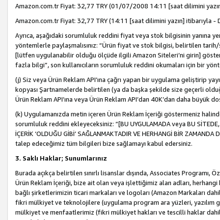
Amazon.com.tr Fiyat: 32,77 TRY (01/07/2008 14:11 [saat dilimini yazın] 
Amazon.com.tr Fiyat: 32,77 TRY (14:11 [saat dilimini yazın] itibarıyla - 
Ayrıca, aşağıdaki sorumluluk reddini fiyat veya stok bilgisinin yanına yer
yöntemlerle paylaşmalısınız: “Ürün fiyat ve stok bilgisi, belirtilen tarih
[lütfen uygulanabilir olduğu ölçüde ilgili Amazon Siteleri’ni girin] göste
fazla bilgi”, son kullanıcıların sorumluluk reddini okumaları için bir yön
(j) Siz veya Ürün Reklam API’ına çağrı yapan bir uygulama geliştirip ya
kopyası Şartnamelerde belirtilen (ya da başka şekilde size geçerli olduğ
Ürün Reklam API’ına veya Ürün Reklam API’dan 40K’dan daha büyük do
(k) Uygulamanızda metin içeren Ürün Reklam İçeriği göstermeniz halinde
sorumluluk reddini ekleyeceksiniz: “[BU UYGULAMADA veya BU SİTEDE,
İÇERİK ‘OLDUĞU GİBİ’ SAĞLANMAKTADIR VE HERHANGİ BİR ZAMANDA DEĞİŞ
talep edeceğimiz tüm bilgileri bize sağlamayı kabul edersiniz.
3. Saklı Haklar; Sunumlarınız
Burada açıkça belirtilen sınırlı lisanslar dışında, Associates Programı, Ö
Ürün Reklam İçeriği, bize ait olan veya işlettiğimiz alan adları, herhangi
bağlı şirketlerimizin ticari markaları ve logoları (Amazon Markaları dah
fikri mülkiyet ve teknolojilere (uygulama program ara yüzleri, yazılım gel
mülkiyet ve menfaatlerimiz (fikri mülkiyet hakları ve tescilli haklar dahil)