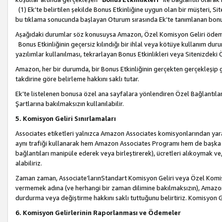
(1) Ek’te belirtilen şekilde Bonus Etkinliğine uygun olan bir müşteri, S
bu tıklama sonucunda başlayan Oturum sırasında Ek’te tanımlanan bon
Aşağıdaki durumlar söz konusuysa Amazon, Özel Komisyon Geliri öde
Bonus Etkinliğinin geçersiz kılındığı bir ihlal veya kötüye kullanım dur
yazılımlar kullanılması, tekrarlayan Bonus Etkinlikleri veya Sitenizdek
Amazon, her bir durumda, bir Bonus Etkinliğinin gerçekten gerçekleşip 
takdirine göre belirleme hakkını saklı tutar.
Ek’te listelenen bonusa özel ana sayfalara yönlendiren Özel Bağlantılar, 
Şartlarına bakılmaksızın kullanılabilir.
5. Komisyon Geliri Sınırlamaları
Associates etiketleri yalnızca Amazon Associates komisyonlarından yarar
aynı trafiği kullanarak hem Amazon Associates Programı hem de başka b
bağlantıları manipüle ederek veya birleştirerek), ücretleri alıkoymak 
alabiliriz.
Zaman zaman, Associate’larınStandart Komisyon Geliri veya Özel Komisy
vermemek adına (ve herhangi bir zaman dilimine bakılmaksızın), Amazon
durdurma veya değiştirme hakkını saklı tuttuğunu belirtiriz. Komisyon Gel
6. Komisyon Gelirlerinin Raporlanması ve Ödemeler