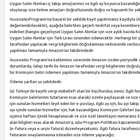
Uygun Satın Alımları iç takip amaçlarımız ve ilgili ay boyunca kazandığ
oluşturup size iletme amaçları doğrultusunda doğru ve kapsamlı bir şek
AssociatesProgramı’na başarılı bir şekilde kayıt yaptırmanız kaydıyla (
değerlendirilecektir), aşağıda belirtilen geçerli tevkifat veya kesintilere
indirilen (hangisi geçerliyse) Uygun Satın Alımlar için size aylık bazda 
Uygun Satın Alımlar için Türk Lirası cinsinden ödenecektir. Herhangi b
tarafından yapılacak vergi bilgilerinin doğrulanması neticesinde verile
yapılması tamamıyla Amazon’un takdirindedir.
Associates Programı’na katılımınız sürecinde Amazon sizden periyodik verg
durumlarda, talep tarihi ile Amazon tarafından vergi bilgilerinin doğru
bir Komisyon Geliri ödemesi yapılması tamamıyla Amazon’un takdirinde
Ödeme şartları şu şekildedir:
(a) Türkiye’de kayıtlı vergi mükellefi olan bir kişi/kuruluş iseniz: İlgili
Komisyon Gelirlerinin tutarlarını esas alarak) sizinle paylaşacak ve siz
için sunulan hizmetleri teyit eden bir e-postayı, ilgili ay için, bu ayı 
ayı içinde sunulan hizmetler için, hak kazandığınız Komisyon Gelirleri (i
üçüncü haftası içinde hesaplanacak ve size özel tanımlayıcı numaranız ile
alan bilgileri esas alarak Amazon’a, işbu Program Politikası kapsamında a
(e-fatura veya e-arşiv fatura) düzenleyeceksiniz. İlgili fatura tarafımı
faturanın onaylanmasına istinaden size ödeme yapacağız.