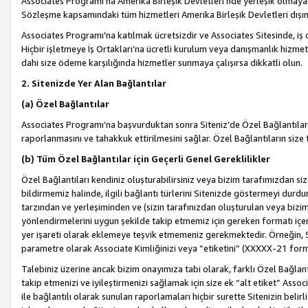
Associates Programı’na Amerika Birleşik Devletleri’nde yerleşik olmayan b
Sözleşme kapsamındaki tüm hizmetleri Amerika Birleşik Devletleri dışınd
Associates Programı'na katılmak ücretsizdir ve Associates Sitesinde, iş
Hiçbir işletmeye İş Ortakları’na ücretli kurulum veya danışmanlık hizme
dahi size ödeme karşılığında hizmetler sunmaya çalışırsa dikkatli olun.
2. Sitenizde Yer Alan Bağlantılar
(a) Özel Bağlantılar
Associates Programı’na başvurduktan sonra Siteniz’de Özel Bağlantılara y
raporlanmasını ve tahakkuk ettirilmesini sağlar. Özel Bağlantıların size
(b) Tüm Özel Bağlantılar için Geçerli Genel Gereklilikler
Özel Bağlantıları kendiniz oluşturabilirsiniz veya bizim tarafımızdan size
bildirmemiz halinde, ilgili bağlantı türlerini Sitenizde göstermeyi durdu
tarzından ve yerleşiminden ve (sizin tarafınızdan oluşturulan veya bizi
yönlendirmelerini uygun şekilde takip etmemiz için gereken formatı içer
yer işareti olarak eklemeye teşvik etmemeniz gerekmektedir. Örneğin, 
parametre olarak Associate Kimliğinizi veya “etiketini” (XXXXX-21 for
Talebiniz üzerine ancak bizim onayımıza tabi olarak, farklı Özel Bağlantı
takip etmenizi ve iyileştirmenizi sağlamak için size ek “alt etiket” Assoc
ile bağlantılı olarak sunulan raporlamaları hiçbir surette Sitenizin belirli 