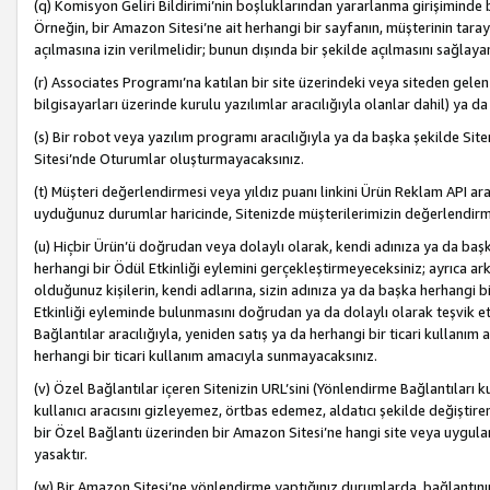
(q) Komisyon Geliri Bildirimi’nin boşluklarından yararlanma girişiminde
Örneğin, bir Amazon Sitesi’ne ait herhangi bir sayfanın, müşterinin tara
açılmasına izin verilmelidir; bunun dışında bir şekilde açılmasını sağlay
(r) Associates Programı’na katılan bir site üzerindeki veya siteden gele
bilgisayarları üzerinde kurulu yazılımlar aracılığıyla olanlar dahil) ya 
(s) Bir robot veya yazılım programı aracılığıyla ya da başka şekilde 
Sitesi’nde Oturumlar oluşturmayacaksınız.
(t) Müşteri değerlendirmesi veya yıldız puanı linkini Ürün Reklam API aracı
uyduğunuz durumlar haricinde, Sitenizde müşterilerimizin değerlendirme
(u) Hiçbir Ürün’ü doğrudan veya dolaylı olarak, kendi adınıza ya da başk
herhangi bir Ödül Etkinliği eylemini gerçekleştirmeyeceksiniz; ayrıca arkada
olduğunuz kişilerin, kendi adlarına, sizin adınıza ya da başka herhangi b
Etkinliği eyleminde bulunmasını doğrudan ya da dolaylı olarak teşvik 
Bağlantılar aracılığıyla, yeniden satış ya da herhangi bir ticari kullanı
herhangi bir ticari kullanım amacıyla sunmayacaksınız.
(v) Özel Bağlantılar içeren Sitenizin URL’sini (Yönlendirme Bağlantıları 
kullanıcı aracısını gizleyemez, örtbas edemez, aldatıcı şekilde değişti
bir Özel Bağlantı üzerinden bir Amazon Sitesi’ne hangi site veya uygula
yasaktır.
(w) Bir Amazon Sitesi’ne yönlendirme yaptığınız durumlarda, bağlantının