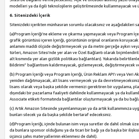
modelleri ya da ilgili teknolojilerin geliştirilmesinde kullanmayacak ve 
6. Sitenizdeki İçerik
Sitenizdeki içerikten münhasıran sorumlu olacaksınız ve aşağıdakileri s
(a)Program İçeriği’ne ekleme ve çıkarma yapmayacak veya Program İçeriği
grafik görüntüsü içeren İçeriği, görüntünün orijinal oranlarını koruyacak
anlamını maddi ölçüde değiştirmeyecek ya da metni gerçeğe aykırı veya y
türleri, Amazon Sitesi’nde yer alan ve Özel Bağlantı olarak biçimlendiril
alt kısmında yer alan gizlilik politikası bağlantıları). Yukarıda belirtilenl
Bildirimi” bağlantısını kaldırmayacak, gizlemeyecek, değiştirmeyecek
(b) Program İçeriği veya Program İçeriği, Ürün Reklam API’ı veya Veri 
yeniden dağıtmayacak, alt lisans vermeyecek ya da devretmeyeceksiniz. Ö
lisans olarak veya başka şekilde vermenizi gerektiren bir uygulama, plat
dışındaki bir pazarlama faaliyeti dahilinde kullanmayacak ya da kullanı
Associate etiketi formatında bağlantılar oluşturmayacak ya da bu bağla
(c) Artık Amazon Sitesinde yayımlanmayan ya da artık kullanımınıza uygu
bunları silecek ya da başka şekilde bertaraf edeceksiniz.
(d)Program İçeriği, içinde bulunan isim veya suretler de dahil olmak üzer
da bunlara sponsor olduğunu ya da ticari bir bağı ya da başka bir ilişki
üçüncü şahıs materyallerinin eklenmesi de dahil).