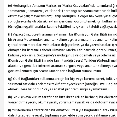
(e) Herhangi bir Amazon Markası’nı (Marka Kılavuzları’nda tanımlandığı ü
“ammazon”, “amaozn”, ve “kindel”) herhangi bir Arama Motorunda kulla
ettirmeye çalışmayacaksınız; Sahip olduğumuz diğer hak veya yasal çöz
sonuçlarıyla ilişkili olarak reklam içeriğinizi görüntülemek için kullanıl
(örneğin, negatif anahtar kelime teklifleri ile çıkarma talebi) sağlayaca
(f) Yapacağınız ücretli arama reklamının bir (Komisyon Geliri Bildirimi’
bir Arama Motorundaki anahtar kelime açık artırmalarında anahtar kelim
iştiraklerinin markaları ve bunların değiştirilmiş ya da yazım hataları iç
olmayan bir listesini Tahdidi Olmayan Marka Tablosu’nda görebilirsiniz)
katılmayacaksınız. Sözleşme’ye uyduğunuz ve ödemeli veya ödemesiz ara
(Komisyon Geliri Bildirimi’nde tanımlandığı üzere) Yeniden Yönlendirme 
alabilir ve genel bir internet araması sorgusu veya anahtar kelimeye (y
görüntülenmesi için Arama Motorlarına bağlantı sunabilirsiniz.
(g) Özel Bağlantıları kullanmaları için bir kişi veya kuruma ücret, ödül 
sair menfaat dahil) ödemesi teklif etmeyeceksiniz (örneğin Özel Bağlantıl
etmek üzere bir “ödül” veya sadakat programı uygulayamazsınız).
(h) Bir kişi veya kurum tarafından bize ibraz edilen herhangi bir elekt
yönlendirmeyecek, okumayacak, yorumlamayacak ya da doldurmayacak
(i) Müşterilerimiz tarafından bir Amazon Sitesi’yle bağlantılı olarak kulla
dahil) talep etmeyecek, toplamayacak, elde etmeyecek, saklamayacak,