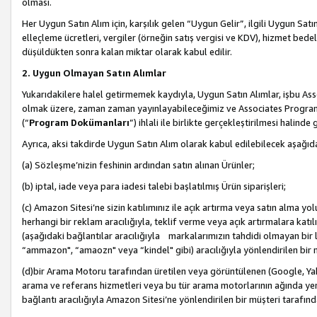
olması.
Her Uygun Satın Alım için, karşılık gelen “Uygun Gelir”, ilgili Uygun Satın
elleçleme ücretleri, vergiler (örneğin satış vergisi ve KDV), hizmet bedell
düşüldükten sonra kalan miktar olarak kabul edilir.
2. Uygun Olmayan Satın Alımlar
Yukarıdakilere halel getirmemek kaydıyla, Uygun Satın Alımlar, işbu Ass
olmak üzere, zaman zaman yayınlayabileceğimiz ve Associates Programı’
(“
Program Dokümanları
”) ihlali ile birlikte gerçekleştirilmesi halinde
Ayrıca, aksi takdirde Uygun Satın Alım olarak kabul edilebilecek aşağıda
(a) Sözleşme’nizin feshinin ardından satın alınan Ürünler;
(b) iptal, iade veya para iadesi talebi başlatılmış Ürün siparişleri;
(c) Amazon Sitesi’ne sizin katılımınız ile açık artırma veya satın alma yol
herhangi bir reklam aracılığıyla, teklif verme veya açık artırmalara ka
(aşağıdaki bağlantılar aracılığıyla markalarımızın tahdidi olmayan bir lis
“ammazon", “amaozn" veya “kindel" gibi) aracılığıyla yönlendirilen bir 
(d)bir Arama Motoru tarafından üretilen veya görüntülenen (Google, Ya
arama ve referans hizmetleri veya bu tür arama motorlarının ağında yer 
bağlantı aracılığıyla Amazon Sitesi’ne yönlendirilen bir müşteri tarafınd