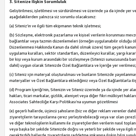
3. Sitenize İlişkin Sorumluluk
Geliştirilmesi, işletilmesi ve sürdürülmesi ve üzerinde ya da içinde yer ve
aşağıdakilerden yalnızca siz sorumlu olacaksınız:
(a) Siteniz’in ve ilgili tüm ekipmanın teknik işletmesi;
(b) Sözleşme, elektronik pazarlama ve kişisel verilerin korunması mevzua
bağlantılar veya tazmin düzenlemeleri (örneğin uygulanabilir olduğu ölç
Düzenlenmesi Hakkında Kanun da dahil olmak üzere) tüm geçerli kanunlar, y
uygulama kuralları, sektör standartları, düzenleyici kurallar, yargı kararl
bir kişi veya kurum arasındaki bir sözleşmeye (Sitenizi sunucusunda barı
dahil) uygun olarak Sitenizde Özel Bağlantılara ve İçeriğe yer verilmesi;
(c) Siteniz için materyal oluşturulması ve bunların Sitenizde yayınlanmas
materyaller ve Özel Bağlantılara eklediğiniz veya Özel Bağlantılarla ili
(d) Program İçeriği’nin, Sitenizin ve Siteniz üzerinde ya da içinde yer al
hakları, ticari markalar, gizlilik, aleniyet veya diğer fikri mülkiyet hak
Associates Sahteciliğe Karşı Politikası’na uyumun gözetilmesi
(e) geçerli hallerde, üçüncü şahısların (biz ve diğer reklam verenler dah
ziyaretçilerin tarayıcılarına çerez yerleştirebileceği veya var olan çerezler
ve diğer teknolojilerin kullanımı ile ziyaretçilerden verilerin nasıl toplandı
veya başka bir şekilde Sitenizde doğru ve yeterli bir şekilde veya ilgili 
gerektirdiği hallerde ziyaretçilerin reddetme imkanına ilişkin bilgi sunul