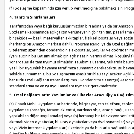
(f) Sözleşme kapsamında izin verilip verilmediğine bakılmaksızın, Progr
4. Tanıtım Sınırlamaları
Tarafımızdan veya bağlı kuruluşlarımızdan biri adına ya da bir Amazon 
Sözleşme kapsamında açıkça izin verilmeyen hiçbir tanıtım, pazarlama v
bir şekilde — basılı materyaller, e-kitaplar, fiziksel postalar veya söz
(herhangi bir Amazon Markası dahil), Program İçeriği ya da Özel Bağlant
Siteleriniz üzerinden gönderdiğiniz e-postalar, SMS’ler ve doğrudan mesaj
(yani alıcının bu iletişimi almak için açık rızasını vermiş olması koşul
Yönergeleri ile tam uyumlu olmalıdır. Talebimiz üzerine, yukarıda belir
yazılı bir uygunluk beyanını tarafımıza sunmanız gerekecektir. Bu beyanı
şekilde sunmamanız, bu Sözleşme’nin esaslı bir ihlali sayılacaktır. Açık
her türlü Özel Bağlantı içeren iletişimin “Gönderici”si sizsiniz;(ii) Asso
standartlarına ve en iyi uygulamalara uymanız gerekmektedir.
5. Özel Bağlantılar’ın Yazılımlar ve Cihazlar Aracılığıyla Dağıtılm
(a) Onaylı Mobil Uygulamalar haricinde, bilgisayar, cep telefonu, tablet 
uygulaması (örneğin, tarayıcı eklentisi, yardımcı obje, araç çubuğu, uzan
yapılabilen diğer uygulamalar) veya (b) herhangi bir televizyon set üstü k
akıtmalı video oynatıcılar, blu-ray oynatıcılar veya dvd oynatıcılar) ve
veya Vizio İnternet Uygulamaları) üzerinde ya da bunlarla bağlantılı o
Sitesi’be bağlantı vermeyeceksiniz. Açık ve önceden alınmış yazılı onay