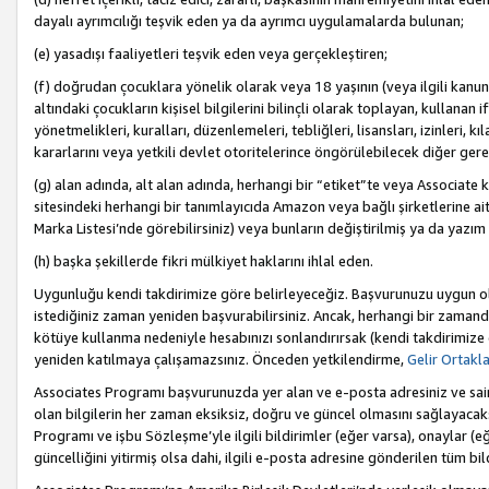
dayalı ayrımcılığı teşvik eden ya da ayrımcı uygulamalarda bulunan;
(e) yasadışı faaliyetleri teşvik eden veya gerçekleştiren;
(f) doğrudan çocuklara yönelik olarak veya 18 yaşının (veya ilgili kanun
altındaki çocukların kişisel bilgilerini bilinçli olarak toplayan, kullana
yönetmelikleri, kuralları, düzenlemeleri, tebliğleri, lisansları, izinleri, k
kararlarını veya yetkili devlet otoritelerince öngörülebilecek diğer gerekl
(g) alan adında, alt alan adında, herhangi bir “etiket”te veya Associate
sitesindeki herhangi bir tanımlayıcıda Amazon veya bağlı şirketlerine ai
Marka Listesi’nde görebilirsiniz) veya bunların değiştirilmiş ya da yazım
(h) başka şekillerde fikri mülkiyet haklarını ihlal eden.
Uygunluğu kendi takdirimize göre belirleyeceğiz. Başvurunuzu uygun o
istediğiniz zaman yeniden başvurabilirsiniz. Ancak, herhangi bir zaman
kötüye kullanma nedeniyle hesabınızı sonlandırırsak (kendi takdirimiz
yeniden katılmaya çalışamazsınız. Önceden yetkilendirme,
Gelir Ortakl
Associates Programı başvurunuzda yer alan ve e-posta adresiniz ve sair ileti
olan bilgilerin her zaman eksiksiz, doğru ve güncel olmasını sağlayacaks
Programı ve işbu Sözleşme’yle ilgili bildirimler (eğer varsa), onaylar (eğ
güncelliğini yitirmiş olsa dahi, ilgili e-posta adresine gönderilen tüm bil