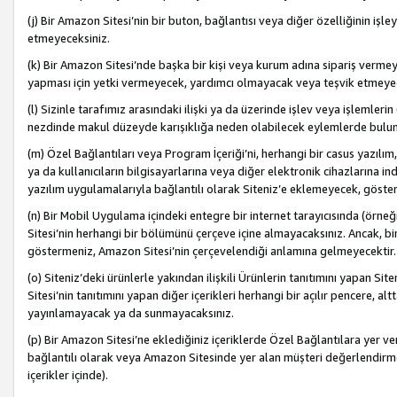
(j) Bir Amazon Sitesi’nin bir buton, bağlantısı veya diğer özelliğinin 
etmeyeceksiniz.
(k) Bir Amazon Sitesi’nde başka bir kişi veya kurum adına sipariş verm
yapması için yetki vermeyecek, yardımcı olmayacak veya teşvik etmeyec
(l) Sizinle tarafımız arasındaki ilişki ya da üzerinde işlev veya işlemler
nezdinde makul düzeyde karışıklığa neden olabilecek eylemlerde bulu
(m) Özel Bağlantıları veya Program İçeriği’ni, herhangi bir casus yazılım,
ya da kullanıcıların bilgisayarlarına veya diğer elektronik cihazlarına 
yazılım uygulamalarıyla bağlantılı olarak Siteniz’e eklemeyecek, göst
(n) Bir Mobil Uygulama içindeki entegre bir internet tarayıcısında (örn
Sitesi’nin herhangi bir bölümünü çerçeve içine almayacaksınız. Ancak, bi
göstermeniz, Amazon Sitesi’nin çerçevelendiği anlamına gelmeyecektir.
(o) Siteniz’deki ürünlerle yakından ilişkili Ürünlerin tanıtımını yapan Si
Sitesi’nin tanıtımını yapan diğer içerikleri herhangi bir açılır pencere, a
yayınlamayacak ya da sunmayacaksınız.
(p) Bir Amazon Sitesi’ne eklediğiniz içeriklerde Özel Bağlantılara yer v
bağlantılı olarak veya Amazon Sitesinde yer alan müşteri değerlendirmele
içerikler içinde).