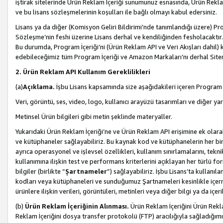
iştirak sitelerinde Ürün Reklam İçeriği sunumunuz esnasında, Ürün Reklam 
ve bu lisans sözleşmelerinin koşulları ile bağlı olmayı kabul edersiniz.
Lisans ya da diğer (Komisyon Geliri Bildirimi’nde tanımlandığı üzer
Sözleşme’nin feshi üzerine Lisans derhal ve kendiliğinden fesholacaktır.
Bu durumda, Program İçeriği’ni (Ürün Reklam API ve Veri Akışları dahil
edebileceğimiz tüm Program İçeriği ve Amazon Markaları’nı derhal Siteni
2. Ürün Reklam API Kullanım Gereklilikleri
(a)
Açıklama.
İşbu Lisans kapsamında size aşağıdakileri içeren Program İ
Veri, görüntü, ses, video, logo, kullanıcı arayüzü tasarımları ve diğer ya
Metinsel Ürün bilgileri gibi metin şeklinde materyaller.
Yukarıdaki Ürün Reklam İçeriği’ne ve Ürün Reklam API erişimine ek olar
ve kütüphaneler sağlayabiliriz. Bu kaynak kod ve kütüphanelerin her biri s
ayrıca operasyonel ve işlevsel özellikleri, kullanım sınırlamalarını, tekn
kullanımına ilişkin test ve performans kriterlerini açıklayan her türlü fo
bilgiler (birlikte “
Şartnameler
”) sağlayabiliriz. İşbu Lisans’ta kullan
kodları veya kütüphaneleri ve sunduğumuz Şartnameleri kesinlikle içerme
ürünlere ilişkin verileri, görüntüleri, metinleri veya diğer bilgi ya da içer
(b)
Ürün Reklam İçeriğinin Alınması.
Ürün Reklam İçeriğini Ürün Rekla
Reklam İçeriğini dosya transfer protokolü (FTP) aracılığıyla sağladığımız 