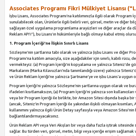
Associates Programı Fikri Mülkiyet Lisansı ("L
İşbu Lisans, Associates Programı’na katılımınızla ilgili olarak Program İ
sunulabilecek olan, Ürünlerle ilgili belirli veri, görsel, metin ve diğer bilg
sağlayan özel uygulama programlama arayüzleri ve diğer araçlar da dâh
Reklam API’ı”), bu Lisans’ın hükümleriyle bağlı olmayı kabul etmiş olurs
1. Program İçeriği’ne İlişkin Sınırlı Lisans
Sözleşme’nin şartlarına tabi olarak ve yalnızca (işbu Lisans ve diğer Pr
Programı’na katılım amacıyla, size aşağıdakiler için sınırlı, kabili rücu, 
vermekteyiz: (a) Program İçeriği’ni kopyalama ve yalnızca Siteniz’de gö
Markalarını (Marka Kılavuzları’nda tanımlandığı üzere) yalnızca Siteniz’
ve Ürün Reklam İçeriği’ne yalnızca Şartname’ye ve işbu Lisans’a uygun 
Program İçeriği’ni yalnızca Sözleşme’nin şartlarına uygun olarak ve bura
ifadeleri kısıtlamaksızın, (a) Program İçeriği’ni yalnızca son kullanıcılar
veya bir Program İçeriği ile birlikte, bir Amazon Sitesi dışında başka bi
(ancak, Siteniz’in Program İçeriği ile yakından ilişkili olmayan kısımları,
kullanımını yalnızca ilgili Ürün Detay sayfasıyla veya Amazon Sitesi’nin 
bağlantılandırmayacaksınız.
Ürün Reklam API veya Veri Akışları bir veya daha fazla iştirak sitesinde s
sağlar. Bu türden veri, görsel, metin, bilgi veya içeriğe erişim sağlama