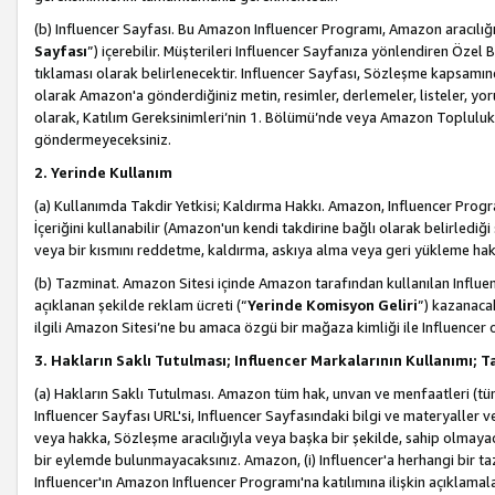
(b) Influencer Sayfası. Bu Amazon Influencer Programı, Amazon aracılığı
Sayfası
”) içerebilir. Müşterileri Influencer Sayfanıza yönlendiren Özel B
tıklaması olarak belirlenecektir. Influencer Sayfası, Sözleşme kapsamınd
olarak Amazon'a gönderdiğiniz metin, resimler, derlemeler, listeler, yorum
olarak, Katılım Gereksinimleri’nin 1. Bölümü’nde veya Amazon Topluluk Ku
göndermeyeceksiniz.
2. Yerinde Kullanım
(a) Kullanımda Takdir Yetkisi; Kaldırma Hakkı. Amazon, Influencer Progra
İçeriğini kullanabilir (Amazon'un kendi takdirine bağlı olarak belirledi
veya bir kısmını reddetme, kaldırma, askıya alma veya geri yükleme hakkı
(b) Tazminat. Amazon Sitesi içinde Amazon tarafından kullanılan Influencer
açıklanan şekilde reklam ücreti (“
Yerinde Komisyon Geliri
”) kazanaca
ilgili Amazon Sitesi’ne bu amaca özgü bir mağaza kimliği ile Influencer 
3. Hakların Saklı Tutulması; Influencer Markalarının Kullanımı;
(a) Hakların Saklı Tutulması. Amazon tüm hak, unvan ve menfaatleri (tüm 
Influencer Sayfası URL'si, Influencer Sayfasındaki bilgi ve materyaller
veya hakka, Sözleşme aracılığıyla veya başka bir şekilde, sahip olmayac
bir eylemde bulunmayacaksınız. Amazon, (i) Influencer'a herhangi bir t
Influencer'ın Amazon Influencer Programı'na katılımına ilişkin açıklamal