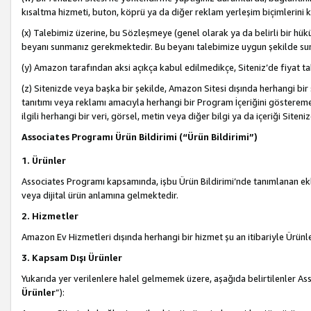
kısaltma hizmeti, buton, köprü ya da diğer reklam yerleşim biçimlerini 
(x) Talebimiz üzerine, bu Sözleşmeye (genel olarak ya da belirli bir hük
beyanı sunmanız gerekmektedir. Bu beyanı talebimize uygun şekilde sunma
(y) Amazon tarafından aksi açıkça kabul edilmedikçe, Siteniz’de fiyat tak
(z) Sitenizde veya başka bir şekilde, Amazon Sitesi dışında herhangi bi
tanıtımı veya reklamı amacıyla herhangi bir Program İçeriğini gösterem
ilgili herhangi bir veri, görsel, metin veya diğer bilgi ya da içeriği Si
Associates Programı Ürün Bildirimi (“Ürün Bildirimi”)
1. Ürünler
Associates Programı kapsamında, işbu Ürün Bildirimi’nde tanımlanan ekle
veya dijital ürün anlamına gelmektedir.
2. Hizmetler
Amazon Ev Hizmetleri dışında herhangi bir hizmet şu an itibariyle Ürünl
3. Kapsam Dışı Ürünler
Yukarıda yer verilenlere halel gelmemek üzere, aşağıda belirtilenler Ass
Ürünler
”):