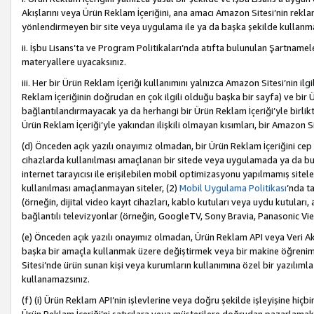
Akışlarını veya Ürün Reklam İçeriğini, ana amacı Amazon Sitesi’nin rek
yönlendirmeyen bir site veya uygulama ile ya da başka şekilde kullanm
ii. İşbu Lisans’ta ve Program Politikaları’nda atıfta bulunulan Şartnamel
materyallere uyacaksınız.
iii. Her bir Ürün Reklam İçeriği kullanımını yalnızca Amazon Sitesi’nin ilg
Reklam İçeriğinin doğrudan en çok ilgili olduğu başka bir sayfa) ve bir Ü
bağlantılandırmayacak ya da herhangi bir Ürün Reklam İçeriği’yle birli
Ürün Reklam İçeriği’yle yakından ilişkili olmayan kısımları, bir Amazon Sit
(d) Önceden açık yazılı onayımız olmadan, bir Ürün Reklam İçeriğini cep 
cihazlarda kullanılması amaçlanan bir sitede veya uygulamada ya da bunl
internet tarayıcısı ile erişilebilen mobil optimizasyonu yapılmamış sitel
kullanılması amaçlanmayan siteler, (2)
Mobil Uygulama Politikası
’nda t
(örneğin, dijital video kayıt cihazları, kablo kutuları veya uydu kutuları,
bağlantılı televizyonlar (örneğin, GoogleTV, Sony Bravia, Panasonic Vier
(e) Önceden açık yazılı onayımız olmadan, Ürün Reklam API veya Veri Ak
başka bir amaçla kullanmak üzere değiştirmek veya bir makine öğrenim
Sitesi’nde ürün sunan kişi veya kurumların kullanımına özel bir yazılım
kullanamazsınız.
(f) (i) Ürün Reklam API’nin işlevlerine veya doğru şekilde işleyişine h