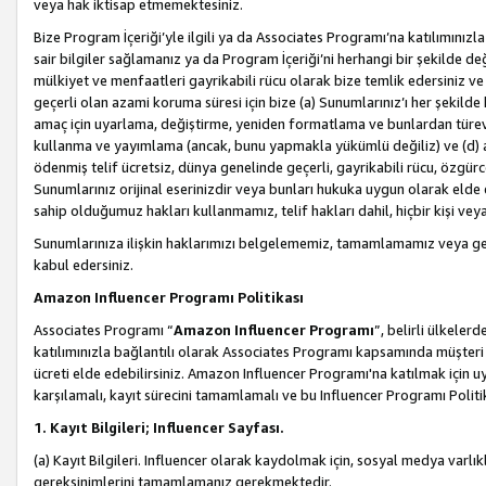
veya hak iktisap etmemektesiniz.
Bize Program İçeriği’yle ilgili ya da Associates Programı’na katılımınızla 
sair bilgiler sağlamanız ya da Program İçeriği’ni herhangi bir şekilde değ
mülkiyet ve menfaatleri gayrikabili rücu olarak bize temlik edersiniz v
geçerli olan azami koruma süresi için bize (a) Sunumlarınız’ı her şekild
amaç için uyarlama, değiştirme, yeniden formatlama ve bunlardan türev e
kullanma ve yayımlama (ancak, bunu yapmakla yükümlü değiliz) ve (d) aşağ
ödenmiş telif ücretsiz, dünya genelinde geçerli, gayrikabili rücu, özgürce 
Sunumlarınız orijinal eserinizdir veya bunları hukuka uygun olarak elde et
sahip olduğumuz hakları kullanmamız, telif hakları dahil, hiçbir kişi vey
Sunumlarınıza ilişkin haklarımızı belgelememiz, tamamlamamız veya geç
kabul edersiniz.
Amazon Influencer Programı Politikası
Associates Programı “
Amazon Influencer Programı
”, belirli ülkele
katılımınızla bağlantılı olarak Associates Programı kapsamında müşteri 
ücreti elde edebilirsiniz. Amazon Influencer Programı'na katılmak için u
karşılamalı, kayıt sürecini tamamlamalı ve bu Influencer Programı Politi
1. Kayıt Bilgileri; Influencer Sayfası.
(a) Kayıt Bilgileri. Influencer olarak kaydolmak için, sosyal medya varlık
gereksinimlerini tamamlamanız gerekmektedir.