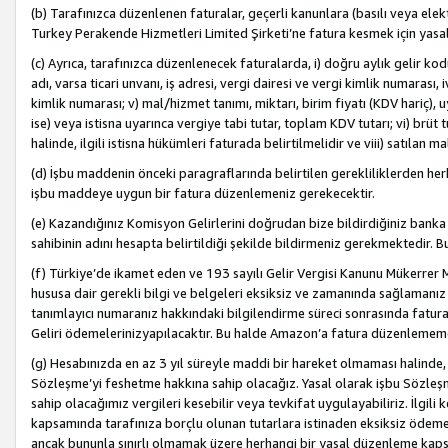
(b) Tarafınızca düzenlenen faturalar, geçerli kanunlara (basılı veya ele
Turkey Perakende Hizmetleri Limited Şirketi’ne fatura kesmek için yasal
(c) Ayrıca, tarafınızca düzenlenecek faturalarda, i) doğru aylık gelir kodu
adı, varsa ticari unvanı, iş adresi, vergi dairesi ve vergi kimlik numarası,
kimlik numarası; v) mal/hizmet tanımı, miktarı, birim fiyatı (KDV hariç)
ise) veya istisna uyarınca vergiye tabi tutar, toplam KDV tutarı; vi) brüt 
halinde, ilgili istisna hükümleri faturada belirtilmelidir ve viii) satılan 
(d) İşbu maddenin önceki paragraflarında belirtilen gerekliliklerden he
işbu maddeye uygun bir fatura düzenlemeniz gerekecektir.
(e) Kazandığınız Komisyon Gelirlerini doğrudan bize bildirdiğiniz banka
sahibinin adını hesapta belirtildiği şekilde bildirmeniz gerekmektedir. 
(f) Türkiye’de ikamet eden ve 193 sayılı Gelir Vergisi Kanunu Mükerrer 
hususa dair gerekli bilgi ve belgeleri eksiksiz ve zamanında sağlamanız
tanımlayıcı numaranız hakkındaki bilgilendirme süreci sonrasında fatur
Geliri ödemelerinizyapılacaktır. Bu halde Amazon’a fatura düzenlemem
(g) Hesabınızda en az 3 yıl süreyle maddi bir hareket olmaması halinde
Sözleşme’yi feshetme hakkına sahip olacağız. Yasal olarak işbu Sözl
sahip olacağımız vergileri kesebilir veya tevkifat uygulayabiliriz. İlgil
kapsamında tarafınıza borçlu olunan tutarlara istinaden eksiksiz ödeme
ancak bununla sınırlı olmamak üzere herhangi bir yasal düzenleme kap