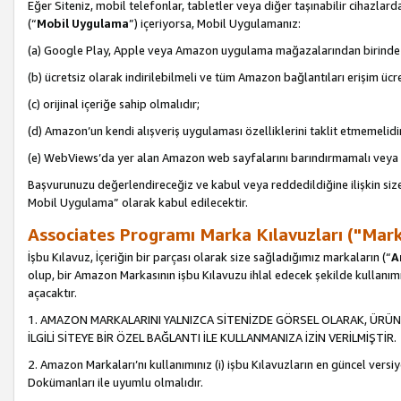
Eğer Siteniz, mobil telefonlar, tabletler veya diğer taşınabilir cihazlar
(“
Mobil Uygulama
”) içeriyorsa, Mobil Uygulamanız:
(a) Google Play, Apple veya Amazon uygulama mağazalarından birinde 
(b) ücretsiz olarak indirilebilmeli ve tüm Amazon bağlantıları erişim ücre
(c) orijinal içeriğe sahip olmalıdır;
(d) Amazon’un kendi alışveriş uygulaması özelliklerini taklit etmemelidi
(e) WebViews’da yer alan Amazon web sayfalarını barındırmamalı veya
Başvurunuzu değerlendireceğiz ve kabul veya reddedildiğine ilişkin si
Mobil Uygulama” olarak kabul edilecektir.
Associates Programı Marka Kılavuzları ("Mark
İşbu Kılavuz, İçeriğin bir parçası olarak size sağladığımız markaların (“
A
olup, bir Amazon Markasının işbu Kılavuzu ihlal edecek şekilde kullanım
açacaktır.
1. AMAZON MARKALARINI YALNIZCA SİTENİZDE GÖRSEL OLARAK, ÜRÜN
İLGİLİ SİTEYE BİR ÖZEL BAĞLANTI İLE KULLANMANIZA İZİN VERİLMİŞTİR.
2. Amazon Markaları’nı kullanımınız (i) işbu Kılavuzların en güncel versiy
Dokümanları ile uyumlu olmalıdır.