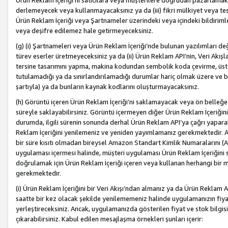
Ürün Reklam İçeriği’ni satıcılara veya müşterilere doğrudan pazarlamak, 
derlemeyecek veya kullanmayacaksınız ya da (iii) fikri mülkiyet veya tesci
Ürün Reklam İçeriği veya Şartnameler üzerindeki veya içindeki bildiri
veya deşifre edilemez hale getirmeyeceksiniz.
(g) (i) Şartnameleri veya Ürün Reklam İçeriği’nde bulunan yazılımları d
türev eserler üretmeyeceksiniz ya da (ii) Ürün Reklam API’nin, Veri Akışla
tersine tasarımını yapma, makina kodundan sembolik koda çevirme, üst
tutulamadığı ya da sınırlandırılamadığı durumlar hariç olmak üzere ve b
şartıyla) ya da bunların kaynak kodlarını oluşturmayacaksınız.
(h) Görüntü içeren Ürün Reklam İçeriği’ni saklamayacak veya ön belleğe 
süreyle saklayabilirsiniz. Görüntü içermeyen diğer Ürün Reklam İçeriğin
durumda, ilgili sürenin sonunda derhal Ürün Reklam API’ya çağrı yaparak
Reklam İçeriğini yenilemeniz ve yeniden yayımlamanız gerekmektedir. Ak
bir süre kısıtı olmadan bireysel Amazon Standart Kimlik Numaralarını (AS
uygulaması içermesi halinde, müşteri uygulaması Ürün Reklam İçeriğin
doğrulamak için Ürün Reklam İçeriği içeren veya kullanan herhangi bir m
gerekmektedir.
(i) Ürün Reklam İçeriğini bir Veri Akışı’ndan almanız ya da Ürün Reklam
saatte bir kez olacak şekilde yenilememeniz halinde uygulamanızın fiya
yerleştireceksiniz. Ancak, uygulamanızda gösterilen fiyat ve stok bilgis
çıkarabilirsiniz. Kabul edilen mesajlaşma örnekleri şunları içerir: