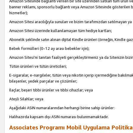
Amazon Sitesinde bağlantı verilen bir site üzerinden satılan tüm ürün ve
banner reklamı, sponsorlu bağlantı veya Amazon Sitesinde gösterilen başk
hizmetler);
Amazon Sitesi aracılığıyla sunulan ve bizim tarafımızdan satılmayan ya
Amazon Sitesi üzerinde kullanılamayan tüm hediye kartları;
Abonelik şeklinde satın alınan dijital Kindle ürünleri (örneğin, Kindle gaz
Bebek formülleri (0-12 ay arası bebekler için);
Amazon Sitesi’ni tanıtan faaliyeti gerçekleştirmeniz ya da Sitenizin bizi
Tütün ürünleri ve tütün üreticileri;
E-sigaralar, e-nargileler, tütün veya nikotin içerip içermediğine bakılmaks
bileşenler, yedek parçalar ve çözümler;
İlaçlar, beşeri tıbbi ürünler ve tıbbi cihazlar; veya
Ateşli Silahlar; veya
Aşağıdaki ASIN numaralarından herhangi birine sahip ürünler:
Halihazırda kapsam dışı ASIN numarası bulunmamaktadır.
Associates Programı Mobil Uygulama Politika