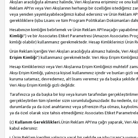
Akışları aracılığıyla almanız halinde, Veri Akışlarına erişiminiz ve onu k
Reklam API’ın veya Veri Akışlarının herhangi bir özelliğini istediğimiz
veya yeniden yayımlayabileceğimizi kabul edersiniz ve Ürün Reklam API’a v
gerekliliklere (işbu Lisans ve tüm Program Politikaları Dokümanları da
Hesabınızın kimliğini belirlemek ve Ürün Reklam API’ınaçağrı yapabilmek i
Kimliği
”) ve bir Associates Etiket Parametresi (Amazon Associates Prog
kimliği olabilir) kullanmanız gerekmektedir. Hesap Kimliklerinizi Ürün R
Ürün Reklam İçeriğini Veri Akışları aracılığıyla almanız halinde, Veri Akış
Erişim Kimliği
”) kullanmanız gerekmektedir. Veri Akışı Erişim Kimliğiniz
Hesap Kimliklerinizi veya Veri Akışlarına Erişim Kimliğinizi muhtelif zama
Akışı Erişim Kimliği, yalnızca kişisel kullanımınız içindir ve bunları giz
kuruma satamaz, devredemez, alt lisans veremez ya da başka şekilde ifşa
Veri Akışı Erişim Kimliği gizli değildir.
Tarafınızca ya da başka bir kişi veya kurum tarafından gerçekleştirilmes
gerçekleştirilen tüm işlemler sizin sorumluluğunuzdadır. Bu nedenle, öze
durumlarda ya da özel anahtarınız veya şifrenizin ifşa olması, kaybolmas
ya da özel olarak size tahsis etmediğimiz Associates Etiket Parametreleri
(c)
Kullanım Gereklilikleri.
Ürün Reklam API’ına çağrı yaparak, Veri Akı
kabul edersiniz:
i. Ürün Reklam İçeriğini yalnızca yasal bir şekilde ve işbu Lisans’a uygun