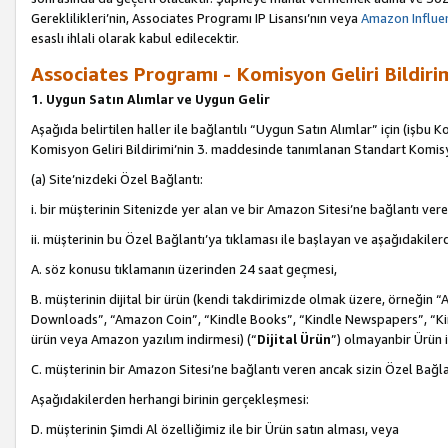
Gereklilikleri’nin, Associates Programı IP Lisansı’nın veya
Amazon Influen
esaslı ihlali olarak kabul edilecektir.
Associates Programı - Komisyon Geliri Bildiri
1. Uygun Satın Alımlar ve Uygun Gelir
Aşağıda belirtilen haller ile bağlantılı “Uygun Satın Alımlar” için (işbu K
Komisyon Geliri Bildirimi’nin 3. maddesinde tanımlanan Standart Komis
(a) Site’nizdeki Özel Bağlantı:
i. bir müşterinin Sitenizde yer alan ve bir Amazon Sitesi’ne bağlantı ver
ii. müşterinin bu Özel Bağlantı’ya tıklaması ile başlayan ve aşağıdakile
A. söz konusu tıklamanın üzerinden 24 saat geçmesi,
B. müşterinin dijital bir ürün (kendi takdirimizde olmak üzere, örneğ
Downloads”, “Amazon Coin”, “Kindle Books”, “Kindle Newspapers”, “Kind
ürün veya Amazon yazılım indirmesi) (“
Dijital Ürün
”) olmayanbir Ürün i
C. müşterinin bir Amazon Sitesi’ne bağlantı veren ancak sizin Özel Bağla
Aşağıdakilerden herhangi birinin gerçekleşmesi:
D. müşterinin Şimdi Al özelliğimiz ile bir Ürün satın alması, veya