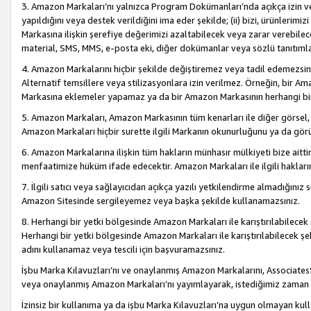
3. Amazon Markaları’nı yalnızca Program Dokümanları’nda açıkça izin ver
yapıldığını veya destek verildiğini ima eder şekilde; (ii) bizi, ürünlerim
Markasına ilişkin şerefiye değerimizi azaltabilecek veya zarar verebilec
material, SMS, MMS, e-posta eki, diğer dokümanlar veya sözlü tanıtıml
4. Amazon Markalarını hiçbir şekilde değiştiremez veya tadil edemezsin
Alternatif temsillere veya stilizasyonlara izin verilmez. Örneğin, bir A
Markasına eklemeler yapamaz ya da bir Amazon Markasının herhangi bir
5. Amazon Markaları, Amazon Markasının tüm kenarları ile diğer görsel, 
Amazon Markaları hiçbir surette ilgili Markanın okunurluğunu ya da görü
6. Amazon Markalarına ilişkin tüm hakların münhasır mülkiyeti bize aitt
menfaatimize hüküm ifade edecektir. Amazon Markaları ile ilgili hakları
7. İlgili satıcı veya sağlayıcıdan açıkça yazılı yetkilendirme almadığınız s
Amazon Sitesinde sergileyemez veya başka şekilde kullanamazsınız.
8. Herhangi bir yetki bölgesinde Amazon Markaları ile karıştırılabilecek
Herhangi bir yetki bölgesinde Amazon Markaları ile karıştırılabilecek şek
adını kullanamaz veya tescili için başvuramazsınız.
İşbu Marka Kılavuzları’nı ve onaylanmış Amazon Markalarını, AssociatesSi
veya onaylanmış Amazon Markaları’nı yayımlayarak, istediğimiz zaman v
İzinsiz bir kullanıma ya da işbu Marka Kılavuzları’na uygun olmayan kul