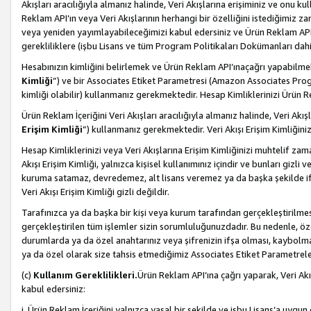
Akışları aracılığıyla almanız halinde, Veri Akışlarına erişiminiz ve onu k
Reklam API’ın veya Veri Akışlarının herhangi bir özelliğini istediğimiz
veya yeniden yayımlayabileceğimizi kabul edersiniz ve Ürün Reklam API’a v
gerekliliklere (işbu Lisans ve tüm Program Politikaları Dokümanları da
Hesabınızın kimliğini belirlemek ve Ürün Reklam API’ınaçağrı yapabilmek i
Kimliği
”) ve bir Associates Etiket Parametresi (Amazon Associates Prog
kimliği olabilir) kullanmanız gerekmektedir. Hesap Kimliklerinizi Ürün R
Ürün Reklam İçeriğini Veri Akışları aracılığıyla almanız halinde, Veri Akış
Erişim Kimliği
”) kullanmanız gerekmektedir. Veri Akışı Erişim Kimliğiniz
Hesap Kimliklerinizi veya Veri Akışlarına Erişim Kimliğinizi muhtelif zama
Akışı Erişim Kimliği, yalnızca kişisel kullanımınız içindir ve bunları giz
kuruma satamaz, devredemez, alt lisans veremez ya da başka şekilde ifşa
Veri Akışı Erişim Kimliği gizli değildir.
Tarafınızca ya da başka bir kişi veya kurum tarafından gerçekleştirilmes
gerçekleştirilen tüm işlemler sizin sorumluluğunuzdadır. Bu nedenle, öze
durumlarda ya da özel anahtarınız veya şifrenizin ifşa olması, kaybolmas
ya da özel olarak size tahsis etmediğimiz Associates Etiket Parametreleri
(c)
Kullanım Gereklilikleri.
Ürün Reklam API’ına çağrı yaparak, Veri Akı
kabul edersiniz:
i. Ürün Reklam İçeriğini yalnızca yasal bir şekilde ve işbu Lisans’a uygun