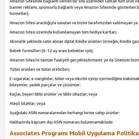
Amazon Sitesinde bağlantı verilen bir site üzerinden satılan tüm ürün ve
banner reklamı, sponsorlu bağlantı veya Amazon Sitesinde gösterilen başk
hizmetler);
Amazon Sitesi aracılığıyla sunulan ve bizim tarafımızdan satılmayan ya
Amazon Sitesi üzerinde kullanılamayan tüm hediye kartları;
Abonelik şeklinde satın alınan dijital Kindle ürünleri (örneğin, Kindle gaz
Bebek formülleri (0-12 ay arası bebekler için);
Amazon Sitesi’ni tanıtan faaliyeti gerçekleştirmeniz ya da Sitenizin bizi
Tütün ürünleri ve tütün üreticileri;
E-sigaralar, e-nargileler, tütün veya nikotin içerip içermediğine bakılmaks
bileşenler, yedek parçalar ve çözümler;
İlaçlar, beşeri tıbbi ürünler ve tıbbi cihazlar; veya
Ateşli Silahlar; veya
Aşağıdaki ASIN numaralarından herhangi birine sahip ürünler:
Halihazırda kapsam dışı ASIN numarası bulunmamaktadır.
Associates Programı Mobil Uygulama Politika