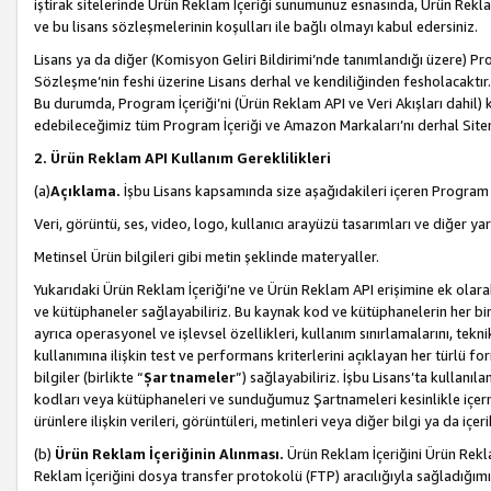
iştirak sitelerinde Ürün Reklam İçeriği sunumunuz esnasında, Ürün Reklam 
ve bu lisans sözleşmelerinin koşulları ile bağlı olmayı kabul edersiniz.
Lisans ya da diğer (Komisyon Geliri Bildirimi’nde tanımlandığı üzer
Sözleşme’nin feshi üzerine Lisans derhal ve kendiliğinden fesholacaktır.
Bu durumda, Program İçeriği’ni (Ürün Reklam API ve Veri Akışları dahil
edebileceğimiz tüm Program İçeriği ve Amazon Markaları’nı derhal Siteni
2. Ürün Reklam API Kullanım Gereklilikleri
(a)
Açıklama.
İşbu Lisans kapsamında size aşağıdakileri içeren Program İ
Veri, görüntü, ses, video, logo, kullanıcı arayüzü tasarımları ve diğer ya
Metinsel Ürün bilgileri gibi metin şeklinde materyaller.
Yukarıdaki Ürün Reklam İçeriği’ne ve Ürün Reklam API erişimine ek olar
ve kütüphaneler sağlayabiliriz. Bu kaynak kod ve kütüphanelerin her biri s
ayrıca operasyonel ve işlevsel özellikleri, kullanım sınırlamalarını, tekn
kullanımına ilişkin test ve performans kriterlerini açıklayan her türlü fo
bilgiler (birlikte “
Şartnameler
”) sağlayabiliriz. İşbu Lisans’ta kullan
kodları veya kütüphaneleri ve sunduğumuz Şartnameleri kesinlikle içerme
ürünlere ilişkin verileri, görüntüleri, metinleri veya diğer bilgi ya da içer
(b)
Ürün Reklam İçeriğinin Alınması.
Ürün Reklam İçeriğini Ürün Rekla
Reklam İçeriğini dosya transfer protokolü (FTP) aracılığıyla sağladığımız 