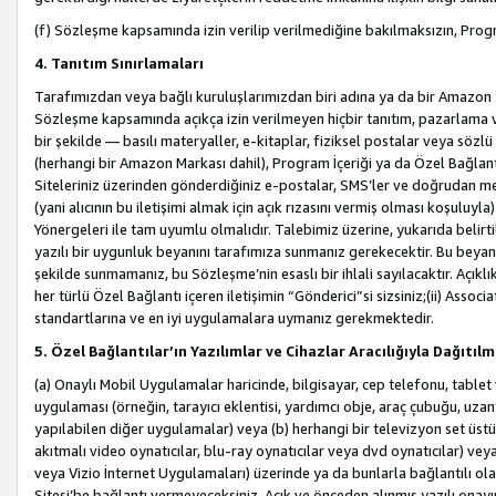
(f) Sözleşme kapsamında izin verilip verilmediğine bakılmaksızın, Progr
4. Tanıtım Sınırlamaları
Tarafımızdan veya bağlı kuruluşlarımızdan biri adına ya da bir Amazon 
Sözleşme kapsamında açıkça izin verilmeyen hiçbir tanıtım, pazarlama v
bir şekilde — basılı materyaller, e-kitaplar, fiziksel postalar veya söz
(herhangi bir Amazon Markası dahil), Program İçeriği ya da Özel Bağlant
Siteleriniz üzerinden gönderdiğiniz e-postalar, SMS’ler ve doğrudan mesaj
(yani alıcının bu iletişimi almak için açık rızasını vermiş olması koşul
Yönergeleri ile tam uyumlu olmalıdır. Talebimiz üzerine, yukarıda belir
yazılı bir uygunluk beyanını tarafımıza sunmanız gerekecektir. Bu beyanı
şekilde sunmamanız, bu Sözleşme’nin esaslı bir ihlali sayılacaktır. Açık
her türlü Özel Bağlantı içeren iletişimin “Gönderici”si sizsiniz;(ii) Asso
standartlarına ve en iyi uygulamalara uymanız gerekmektedir.
5. Özel Bağlantılar’ın Yazılımlar ve Cihazlar Aracılığıyla Dağıtılm
(a) Onaylı Mobil Uygulamalar haricinde, bilgisayar, cep telefonu, tablet 
uygulaması (örneğin, tarayıcı eklentisi, yardımcı obje, araç çubuğu, uzan
yapılabilen diğer uygulamalar) veya (b) herhangi bir televizyon set üstü k
akıtmalı video oynatıcılar, blu-ray oynatıcılar veya dvd oynatıcılar) ve
veya Vizio İnternet Uygulamaları) üzerinde ya da bunlarla bağlantılı o
Sitesi’be bağlantı vermeyeceksiniz. Açık ve önceden alınmış yazılı onay