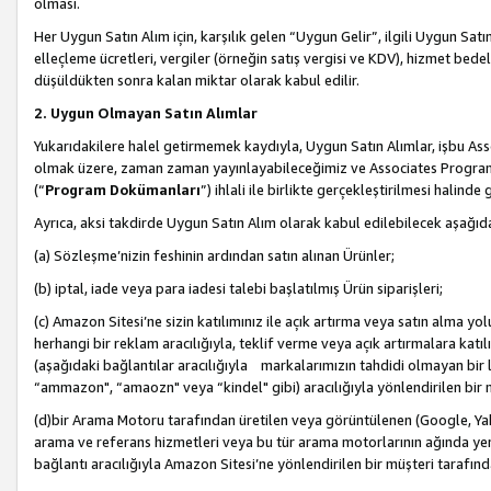
olması.
Her Uygun Satın Alım için, karşılık gelen “Uygun Gelir”, ilgili Uygun Satın
elleçleme ücretleri, vergiler (örneğin satış vergisi ve KDV), hizmet bedell
düşüldükten sonra kalan miktar olarak kabul edilir.
2. Uygun Olmayan Satın Alımlar
Yukarıdakilere halel getirmemek kaydıyla, Uygun Satın Alımlar, işbu Ass
olmak üzere, zaman zaman yayınlayabileceğimiz ve Associates Programı’
(“
Program Dokümanları
”) ihlali ile birlikte gerçekleştirilmesi halinde
Ayrıca, aksi takdirde Uygun Satın Alım olarak kabul edilebilecek aşağıda
(a) Sözleşme’nizin feshinin ardından satın alınan Ürünler;
(b) iptal, iade veya para iadesi talebi başlatılmış Ürün siparişleri;
(c) Amazon Sitesi’ne sizin katılımınız ile açık artırma veya satın alma yol
herhangi bir reklam aracılığıyla, teklif verme veya açık artırmalara ka
(aşağıdaki bağlantılar aracılığıyla markalarımızın tahdidi olmayan bir lis
“ammazon", “amaozn" veya “kindel" gibi) aracılığıyla yönlendirilen bir 
(d)bir Arama Motoru tarafından üretilen veya görüntülenen (Google, Ya
arama ve referans hizmetleri veya bu tür arama motorlarının ağında yer 
bağlantı aracılığıyla Amazon Sitesi’ne yönlendirilen bir müşteri tarafınd