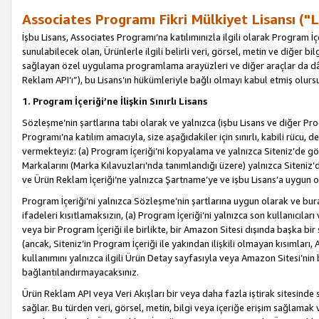
Associates Programı Fikri Mülkiyet Lisansı ("L
İşbu Lisans, Associates Programı’na katılımınızla ilgili olarak Program İ
sunulabilecek olan, Ürünlerle ilgili belirli veri, görsel, metin ve diğer bilg
sağlayan özel uygulama programlama arayüzleri ve diğer araçlar da dâh
Reklam API’ı”), bu Lisans’ın hükümleriyle bağlı olmayı kabul etmiş olurs
1. Program İçeriği’ne İlişkin Sınırlı Lisans
Sözleşme’nin şartlarına tabi olarak ve yalnızca (işbu Lisans ve diğer Pr
Programı’na katılım amacıyla, size aşağıdakiler için sınırlı, kabili rücu, 
vermekteyiz: (a) Program İçeriği’ni kopyalama ve yalnızca Siteniz’de gö
Markalarını (Marka Kılavuzları’nda tanımlandığı üzere) yalnızca Siteniz’
ve Ürün Reklam İçeriği’ne yalnızca Şartname’ye ve işbu Lisans’a uygun 
Program İçeriği’ni yalnızca Sözleşme’nin şartlarına uygun olarak ve bura
ifadeleri kısıtlamaksızın, (a) Program İçeriği’ni yalnızca son kullanıcılar
veya bir Program İçeriği ile birlikte, bir Amazon Sitesi dışında başka bi
(ancak, Siteniz’in Program İçeriği ile yakından ilişkili olmayan kısımları,
kullanımını yalnızca ilgili Ürün Detay sayfasıyla veya Amazon Sitesi’nin 
bağlantılandırmayacaksınız.
Ürün Reklam API veya Veri Akışları bir veya daha fazla iştirak sitesinde s
sağlar. Bu türden veri, görsel, metin, bilgi veya içeriğe erişim sağlama