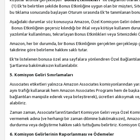
(1) Ek’te belirtilen şekilde Bonus Etkinliğine uygun olan bir müşteri, S
bu tıklama sonucunda başlayan Oturum sırasında Ek’te tanımlanan bon
Aşağıdaki durumlar söz konusuysa Amazon, Özel Komisyon Geliri öde
Bonus Etkinliğinin geçersiz kılındığı bir ihlal veya kötüye kullanım dur
yazılımlar kullanılması, tekrarlayan Bonus Etkinlikleri veya Sitenizdek
Amazon, her bir durumda, bir Bonus Etkinliğinin gerçekten gerçekleşip 
takdirine göre belirleme hakkını saklı tutar.
Ek’te listelenen bonusa özel ana sayfalara yönlendiren Özel Bağlantılar, 
Şartlarına bakılmaksızın kullanılabilir.
5. Komisyon Geliri Sınırlamaları
Associates etiketleri yalnızca Amazon Associates komisyonlarından yarar
aynı trafiği kullanarak hem Amazon Associates Programı hem de başka b
bağlantıları manipüle ederek veya birleştirerek), ücretleri alıkoymak 
alabiliriz.
Zaman zaman, Associate’larınStandart Komisyon Geliri veya Özel Komisy
vermemek adına (ve herhangi bir zaman dilimine bakılmaksızın), Amazon
durdurma veya değiştirme hakkını saklı tuttuğunu belirtiriz. Komisyon Gel
6. Komisyon Gelirlerinin Raporlanması ve Ödemeler