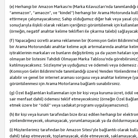
(e) Herhangi bir Amazon Markası’nı (Marka Kılavuzları’nda tanımlandığı ü
“ammazon”, “amaozn”, ve “kindel”) herhangi bir Arama Motorunda kulla
ettirmeye çalışmayacaksınız; Sahip olduğumuz diğer hak veya yasal çöz
sonuçlarıyla ilişkili olarak reklam içeriğinizi görüntülemek için kullanıl
(örneğin, negatif anahtar kelime teklifleri ile çıkarma talebi) sağlayaca
(f) Yapacağınız ücretli arama reklamının bir (Komisyon Geliri Bildirimi’
bir Arama Motorundaki anahtar kelime açık artırmalarında anahtar kelim
iştiraklerinin markaları ve bunların değiştirilmiş ya da yazım hataları iç
olmayan bir listesini Tahdidi Olmayan Marka Tablosu’nda görebilirsiniz)
katılmayacaksınız. Sözleşme’ye uyduğunuz ve ödemeli veya ödemesiz ara
(Komisyon Geliri Bildirimi’nde tanımlandığı üzere) Yeniden Yönlendirme 
alabilir ve genel bir internet araması sorgusu veya anahtar kelimeye (y
görüntülenmesi için Arama Motorlarına bağlantı sunabilirsiniz.
(g) Özel Bağlantıları kullanmaları için bir kişi veya kuruma ücret, ödül 
sair menfaat dahil) ödemesi teklif etmeyeceksiniz (örneğin Özel Bağlantıl
etmek üzere bir “ödül” veya sadakat programı uygulayamazsınız).
(h) Bir kişi veya kurum tarafından bize ibraz edilen herhangi bir elekt
yönlendirmeyecek, okumayacak, yorumlamayacak ya da doldurmayacak
(i) Müşterilerimiz tarafından bir Amazon Sitesi’yle bağlantılı olarak kulla
dahil) talep etmeyecek, toplamayacak, elde etmeyecek, saklamayacak,