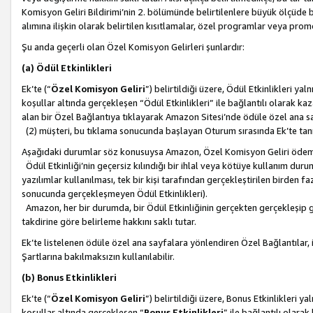
Komisyon Geliri Bildirimi’nin 2. bölümünde belirtilenlere büyük ölçüde 
alımına ilişkin olarak belirtilen kısıtlamalar, özel programlar veya pro
Şu anda geçerli olan Özel Komisyon Gelirleri şunlardır:
(a) Ödül Etkinlikleri
Ek’te (“
Özel Komisyon Geliri
”) belirtildiği üzere, Ödül Etkinlikleri ya
koşullar altında gerçekleşen “Ödül Etkinlikleri” ile bağlantılı olarak kaza
alan bir Özel Bağlantıya tıklayarak Amazon Sitesi’nde ödüle özel ana s
(2) müşteri, bu tıklama sonucunda başlayan Oturum sırasında Ek’te ta
Aşağıdaki durumlar söz konusuysa Amazon, Özel Komisyon Geliri öde
Ödül Etkinliği’nin geçersiz kılındığı bir ihlal veya kötüye kullanım dur
yazılımlar kullanılması, tek bir kişi tarafından gerçekleştirilen birden f
sonucunda gerçekleşmeyen Ödül Etkinlikleri).
Amazon, her bir durumda, bir Ödül Etkinliğinin gerçekten gerçekleşip 
takdirine göre belirleme hakkını saklı tutar.
Ek’te listelenen ödüle özel ana sayfalara yönlendiren Özel Bağlantılar, i
Şartlarına bakılmaksızın kullanılabilir.
(b) Bonus Etkinlikleri
Ek’te (“
Özel Komisyon Geliri
”) belirtildiği üzere, Bonus Etkinlikleri 
koşullar altında gerçekleşen “
Bonus Etkinlikleri
” ile bağlantılı olarak 