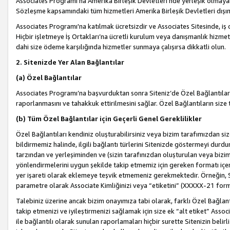
Associates Programı’na Amerika Birleşik Devletleri’nde yerleşik olmayan b
Sözleşme kapsamındaki tüm hizmetleri Amerika Birleşik Devletleri dışınd
Associates Programı'na katılmak ücretsizdir ve Associates Sitesinde, iş
Hiçbir işletmeye İş Ortakları’na ücretli kurulum veya danışmanlık hizme
dahi size ödeme karşılığında hizmetler sunmaya çalışırsa dikkatli olun.
2. Sitenizde Yer Alan Bağlantılar
(a) Özel Bağlantılar
Associates Programı’na başvurduktan sonra Siteniz’de Özel Bağlantılara y
raporlanmasını ve tahakkuk ettirilmesini sağlar. Özel Bağlantıların size
(b) Tüm Özel Bağlantılar için Geçerli Genel Gereklilikler
Özel Bağlantıları kendiniz oluşturabilirsiniz veya bizim tarafımızdan size
bildirmemiz halinde, ilgili bağlantı türlerini Sitenizde göstermeyi durdu
tarzından ve yerleşiminden ve (sizin tarafınızdan oluşturulan veya bizi
yönlendirmelerini uygun şekilde takip etmemiz için gereken formatı içer
yer işareti olarak eklemeye teşvik etmemeniz gerekmektedir. Örneğin, 
parametre olarak Associate Kimliğinizi veya “etiketini” (XXXXX-21 for
Talebiniz üzerine ancak bizim onayımıza tabi olarak, farklı Özel Bağlantı
takip etmenizi ve iyileştirmenizi sağlamak için size ek “alt etiket” Assoc
ile bağlantılı olarak sunulan raporlamaları hiçbir surette Sitenizin belirli 