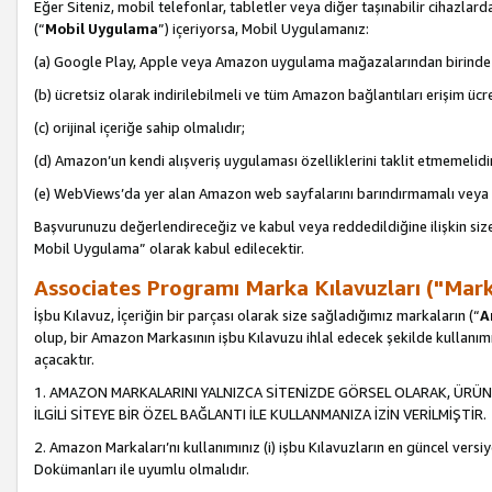
Eğer Siteniz, mobil telefonlar, tabletler veya diğer taşınabilir cihazlar
(“
Mobil Uygulama
”) içeriyorsa, Mobil Uygulamanız:
(a) Google Play, Apple veya Amazon uygulama mağazalarından birinde 
(b) ücretsiz olarak indirilebilmeli ve tüm Amazon bağlantıları erişim ücre
(c) orijinal içeriğe sahip olmalıdır;
(d) Amazon’un kendi alışveriş uygulaması özelliklerini taklit etmemelidi
(e) WebViews’da yer alan Amazon web sayfalarını barındırmamalı veya
Başvurunuzu değerlendireceğiz ve kabul veya reddedildiğine ilişkin si
Mobil Uygulama” olarak kabul edilecektir.
Associates Programı Marka Kılavuzları ("Mark
İşbu Kılavuz, İçeriğin bir parçası olarak size sağladığımız markaların (“
A
olup, bir Amazon Markasının işbu Kılavuzu ihlal edecek şekilde kullanım
açacaktır.
1. AMAZON MARKALARINI YALNIZCA SİTENİZDE GÖRSEL OLARAK, ÜRÜN
İLGİLİ SİTEYE BİR ÖZEL BAĞLANTI İLE KULLANMANIZA İZİN VERİLMİŞTİR.
2. Amazon Markaları’nı kullanımınız (i) işbu Kılavuzların en güncel versiy
Dokümanları ile uyumlu olmalıdır.