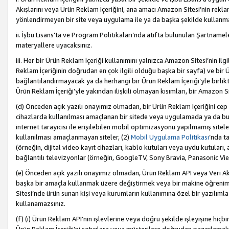
Akışlarını veya Ürün Reklam İçeriğini, ana amacı Amazon Sitesi’nin rek
yönlendirmeyen bir site veya uygulama ile ya da başka şekilde kullanm
ii. İşbu Lisans’ta ve Program Politikaları’nda atıfta bulunulan Şartnamel
materyallere uyacaksınız.
iii. Her bir Ürün Reklam İçeriği kullanımını yalnızca Amazon Sitesi’nin ilg
Reklam İçeriğinin doğrudan en çok ilgili olduğu başka bir sayfa) ve bir Ü
bağlantılandırmayacak ya da herhangi bir Ürün Reklam İçeriği’yle birli
Ürün Reklam İçeriği’yle yakından ilişkili olmayan kısımları, bir Amazon Sit
(d) Önceden açık yazılı onayımız olmadan, bir Ürün Reklam İçeriğini cep 
cihazlarda kullanılması amaçlanan bir sitede veya uygulamada ya da bunl
internet tarayıcısı ile erişilebilen mobil optimizasyonu yapılmamış sitel
kullanılması amaçlanmayan siteler, (2)
Mobil Uygulama Politikası
’nda t
(örneğin, dijital video kayıt cihazları, kablo kutuları veya uydu kutuları,
bağlantılı televizyonlar (örneğin, GoogleTV, Sony Bravia, Panasonic Vier
(e) Önceden açık yazılı onayımız olmadan, Ürün Reklam API veya Veri Ak
başka bir amaçla kullanmak üzere değiştirmek veya bir makine öğrenim
Sitesi’nde ürün sunan kişi veya kurumların kullanımına özel bir yazılım
kullanamazsınız.
(f) (i) Ürün Reklam API’nin işlevlerine veya doğru şekilde işleyişine h