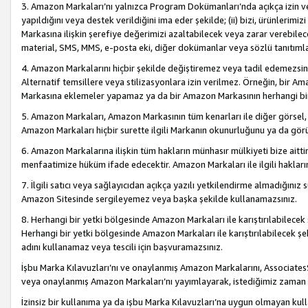
3. Amazon Markaları’nı yalnızca Program Dokümanları’nda açıkça izin ver
yapıldığını veya destek verildiğini ima eder şekilde; (ii) bizi, ürünlerim
Markasına ilişkin şerefiye değerimizi azaltabilecek veya zarar verebilec
material, SMS, MMS, e-posta eki, diğer dokümanlar veya sözlü tanıtıml
4. Amazon Markalarını hiçbir şekilde değiştiremez veya tadil edemezsin
Alternatif temsillere veya stilizasyonlara izin verilmez. Örneğin, bir A
Markasına eklemeler yapamaz ya da bir Amazon Markasının herhangi bir
5. Amazon Markaları, Amazon Markasının tüm kenarları ile diğer görsel, 
Amazon Markaları hiçbir surette ilgili Markanın okunurluğunu ya da görü
6. Amazon Markalarına ilişkin tüm hakların münhasır mülkiyeti bize aitt
menfaatimize hüküm ifade edecektir. Amazon Markaları ile ilgili hakları
7. İlgili satıcı veya sağlayıcıdan açıkça yazılı yetkilendirme almadığınız s
Amazon Sitesinde sergileyemez veya başka şekilde kullanamazsınız.
8. Herhangi bir yetki bölgesinde Amazon Markaları ile karıştırılabilecek
Herhangi bir yetki bölgesinde Amazon Markaları ile karıştırılabilecek şek
adını kullanamaz veya tescili için başvuramazsınız.
İşbu Marka Kılavuzları’nı ve onaylanmış Amazon Markalarını, AssociatesSi
veya onaylanmış Amazon Markaları’nı yayımlayarak, istediğimiz zaman v
İzinsiz bir kullanıma ya da işbu Marka Kılavuzları’na uygun olmayan kul