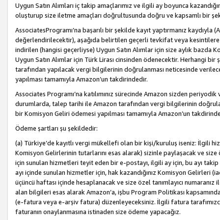
Uygun Satın Alımları iç takip amaçlarımız ve ilgili ay boyunca kazandığ
oluşturup size iletme amaçları doğrultusunda doğru ve kapsamlı bir şek
AssociatesProgramı’na başarılı bir şekilde kayıt yaptırmanız kaydıyla (
değerlendirilecektir), aşağıda belirtilen geçerli tevkifat veya kesintilere
indirilen (hangisi geçerliyse) Uygun Satın Alımlar için size aylık bazda 
Uygun Satın Alımlar için Türk Lirası cinsinden ödenecektir. Herhangi b
tarafından yapılacak vergi bilgilerinin doğrulanması neticesinde verile
yapılması tamamıyla Amazon’un takdirindedir.
Associates Programı’na katılımınız sürecinde Amazon sizden periyodik verg
durumlarda, talep tarihi ile Amazon tarafından vergi bilgilerinin doğru
bir Komisyon Geliri ödemesi yapılması tamamıyla Amazon’un takdirinde
Ödeme şartları şu şekildedir:
(a) Türkiye’de kayıtlı vergi mükellefi olan bir kişi/kuruluş iseniz: İlgili
Komisyon Gelirlerinin tutarlarını esas alarak) sizinle paylaşacak ve siz
için sunulan hizmetleri teyit eden bir e-postayı, ilgili ay için, bu ayı 
ayı içinde sunulan hizmetler için, hak kazandığınız Komisyon Gelirleri (i
üçüncü haftası içinde hesaplanacak ve size özel tanımlayıcı numaranız ile
alan bilgileri esas alarak Amazon’a, işbu Program Politikası kapsamında a
(e-fatura veya e-arşiv fatura) düzenleyeceksiniz. İlgili fatura tarafımı
faturanın onaylanmasına istinaden size ödeme yapacağız.