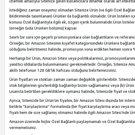
izlemek amacıyla Sitenize gelen kullanıcılara dinamik olarak alt etiketl
İstediğiniz zaman onayımız olmadan Sitenize Ürün (ve ilgili Özel Bağlantı
Bildiriminde tanımlanan) Ürünler ile bağlantılı olmalıdır. Ürün listeleri
konusu Özel Bağlantıyla ilgili ek, özgün içerik bulunmalıdır.Ürün listele
(örneğin Gıda Ürünleri bölümü) kapsar.
Sınırlı bir süre için geçerli promosyonlara olan bağlantıların ve refera
Örneğin, bir Amazon Sitesinin kıyafet kategorisindeki Ürünlere bağlant
olduğunu belirtmeniz halinde, promosyon sona erdikten hemen sonra %15
Herhangi bir Ürün, Amazon Sitesi veya politikalarımız, promosyonlarımız
yanıltıcı iddialarda bulunmamanız gerekmektedir. Örneğin, Sitenize Amazon
akıllı telefonun 128 GB’lık hafızası olduğunu belirtemezsiniz.
Ürün fiyatları ve stokları zaman zaman değişiklik gösterebilir. Sitenizde 
stok bilgilerinin gösterildiği bağlantıyı bizim sağlamamız veya (b) Ürün f
Lisansta belirtilen gerekliliklere uymanız halinde, Sitenizde fiyat ve stok 
Ayrıca, Sitenizde bir Ürün’ün fiyatını, bir Amazon Sitesi dışında bir inte
birlikte “karşılaştırma” formatında (bir fiyat karşılaştırma aracı veya 
fiyatı hem de size sağlamış olmamız halinde ilgili Amazon Sitesi’nde Ür
Amazon üzerinde hiçbir Özel Bağlantı paylaşmamalı ve Özel Bağlantılar
vermemelisiniz.