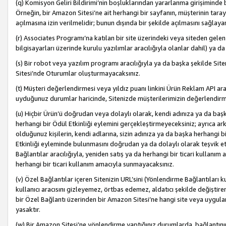
(q) Komisyon Geliri Bildirimi’nin boşluklarından yararlanma girişiminde
Örneğin, bir Amazon Sitesi’ne ait herhangi bir sayfanın, müşterinin tara
açılmasına izin verilmelidir; bunun dışında bir şekilde açılmasını sağlay
(r) Associates Programı’na katılan bir site üzerindeki veya siteden gele
bilgisayarları üzerinde kurulu yazılımlar aracılığıyla olanlar dahil) ya 
(s) Bir robot veya yazılım programı aracılığıyla ya da başka şekilde 
Sitesi’nde Oturumlar oluşturmayacaksınız.
(t) Müşteri değerlendirmesi veya yıldız puanı linkini Ürün Reklam API aracı
uyduğunuz durumlar haricinde, Sitenizde müşterilerimizin değerlendirme
(u) Hiçbir Ürün’ü doğrudan veya dolaylı olarak, kendi adınıza ya da başk
herhangi bir Ödül Etkinliği eylemini gerçekleştirmeyeceksiniz; ayrıca arkada
olduğunuz kişilerin, kendi adlarına, sizin adınıza ya da başka herhangi b
Etkinliği eyleminde bulunmasını doğrudan ya da dolaylı olarak teşvik 
Bağlantılar aracılığıyla, yeniden satış ya da herhangi bir ticari kullanı
herhangi bir ticari kullanım amacıyla sunmayacaksınız.
(v) Özel Bağlantılar içeren Sitenizin URL’sini (Yönlendirme Bağlantıları 
kullanıcı aracısını gizleyemez, örtbas edemez, aldatıcı şekilde değişti
bir Özel Bağlantı üzerinden bir Amazon Sitesi’ne hangi site veya uygula
yasaktır.
(w) Bir Amazon Sitesi’ne yönlendirme yaptığınız durumlarda, bağlantının