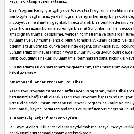
veya hak iktisap etmemektesiniz.
Bize Program İçeriği’yle ilgili ya da Associates Programı’na katılımınızla 
sair bilgiler sağlamanız ya da Program İçeriği’ni herhangi bir şekilde değ
mülkiyet ve menfaatleri gayrikabili rücu olarak bize temlik edersiniz v
geçerli olan azami koruma süresi için bize (a) Sunumlarınız’ı her şekild
amaç için uyarlama, değiştirme, yeniden formatlama ve bunlardan türev e
kullanma ve yayımlama (ancak, bunu yapmakla yükümlü değiliz) ve (d) aşağ
ödenmiş telif ücretsiz, dünya genelinde geçerli, gayrikabili rücu, özgürce 
Sunumlarınız orijinal eserinizdir veya bunları hukuka uygun olarak elde et
sahip olduğumuz hakları kullanmamız, telif hakları dahil, hiçbir kişi vey
Sunumlarınıza ilişkin haklarımızı belgelememiz, tamamlamamız veya geç
kabul edersiniz.
Amazon Influencer Programı Politikası
Associates Programı “
Amazon Influencer Programı
”, belirli ülkele
katılımınızla bağlantılı olarak Associates Programı kapsamında müşteri 
ücreti elde edebilirsiniz. Amazon Influencer Programı'na katılmak için u
karşılamalı, kayıt sürecini tamamlamalı ve bu Influencer Programı Politi
1. Kayıt Bilgileri; Influencer Sayfası.
(a) Kayıt Bilgileri. Influencer olarak kaydolmak için, sosyal medya varlık
gereksinimlerini tamamlamanız gerekmektedir.