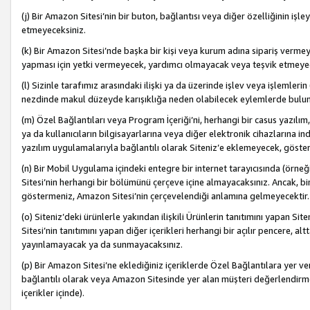
(j) Bir Amazon Sitesi’nin bir buton, bağlantısı veya diğer özelliğinin 
etmeyeceksiniz.
(k) Bir Amazon Sitesi’nde başka bir kişi veya kurum adına sipariş verm
yapması için yetki vermeyecek, yardımcı olmayacak veya teşvik etmeyec
(l) Sizinle tarafımız arasındaki ilişki ya da üzerinde işlev veya işlemler
nezdinde makul düzeyde karışıklığa neden olabilecek eylemlerde bulu
(m) Özel Bağlantıları veya Program İçeriği’ni, herhangi bir casus yazılım,
ya da kullanıcıların bilgisayarlarına veya diğer elektronik cihazlarına 
yazılım uygulamalarıyla bağlantılı olarak Siteniz’e eklemeyecek, göst
(n) Bir Mobil Uygulama içindeki entegre bir internet tarayıcısında (örn
Sitesi’nin herhangi bir bölümünü çerçeve içine almayacaksınız. Ancak, bi
göstermeniz, Amazon Sitesi’nin çerçevelendiği anlamına gelmeyecektir.
(o) Siteniz’deki ürünlerle yakından ilişkili Ürünlerin tanıtımını yapan Si
Sitesi’nin tanıtımını yapan diğer içerikleri herhangi bir açılır pencere, a
yayınlamayacak ya da sunmayacaksınız.
(p) Bir Amazon Sitesi’ne eklediğiniz içeriklerde Özel Bağlantılara yer v
bağlantılı olarak veya Amazon Sitesinde yer alan müşteri değerlendirmele
içerikler içinde).