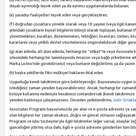
dayalı ayrımcılığı teşvik eden ya da ayrımcı uygulamalarda bulunan;
(e) yasadışı faaliyetleri teşvik eden veya gerçekleştiren;
(f) doğrudan çocuklara yönelik olarak veya 18 yaşının (veya ilgili kanun
altındaki çocukların kişisel bilgilerini bilinçli olarak toplayan, kullana
yönetmelikleri, kuralları, düzenlemeleri, tebliğleri, lisansları, izinleri, k
kararlarını veya yetkili devlet otoritelerince öngörülebilecek diğer gerekl
(g) alan adında, alt alan adında, herhangi bir “etiket”te veya Associate
sitesindeki herhangi bir tanımlayıcıda Amazon veya bağlı şirketlerine ai
Marka Listesi’nde görebilirsiniz) veya bunların değiştirilmiş ya da yazım
(h) başka şekillerde fikri mülkiyet haklarını ihlal eden.
Uygunluğu kendi takdirimize göre belirleyeceğiz. Başvurunuzu uygun o
istediğiniz zaman yeniden başvurabilirsiniz. Ancak, herhangi bir zaman
kötüye kullanma nedeniyle hesabınızı sonlandırırsak (kendi takdirimiz
yeniden katılmaya çalışamazsınız. Önceden yetkilendirme,
Gelir Ortakl
Associates Programı başvurunuzda yer alan ve e-posta adresiniz ve sair ileti
olan bilgilerin her zaman eksiksiz, doğru ve güncel olmasını sağlayacaks
Programı ve işbu Sözleşme’yle ilgili bildirimler (eğer varsa), onaylar (eğ
güncelliğini yitirmiş olsa dahi, ilgili e-posta adresine gönderilen tüm bil