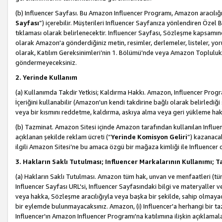
(b) Influencer Sayfası. Bu Amazon Influencer Programı, Amazon aracılığı
Sayfası
”) içerebilir. Müşterileri Influencer Sayfanıza yönlendiren Özel B
tıklaması olarak belirlenecektir. Influencer Sayfası, Sözleşme kapsamınd
olarak Amazon'a gönderdiğiniz metin, resimler, derlemeler, listeler, yorum
olarak, Katılım Gereksinimleri’nin 1. Bölümü’nde veya Amazon Topluluk Ku
göndermeyeceksiniz.
2. Yerinde Kullanım
(a) Kullanımda Takdir Yetkisi; Kaldırma Hakkı. Amazon, Influencer Progra
İçeriğini kullanabilir (Amazon'un kendi takdirine bağlı olarak belirledi
veya bir kısmını reddetme, kaldırma, askıya alma veya geri yükleme hakkı
(b) Tazminat. Amazon Sitesi içinde Amazon tarafından kullanılan Influencer
açıklanan şekilde reklam ücreti (“
Yerinde Komisyon Geliri
”) kazanaca
ilgili Amazon Sitesi’ne bu amaca özgü bir mağaza kimliği ile Influencer 
3. Hakların Saklı Tutulması; Influencer Markalarının Kullanımı;
(a) Hakların Saklı Tutulması. Amazon tüm hak, unvan ve menfaatleri (tüm 
Influencer Sayfası URL'si, Influencer Sayfasındaki bilgi ve materyaller
veya hakka, Sözleşme aracılığıyla veya başka bir şekilde, sahip olmayac
bir eylemde bulunmayacaksınız. Amazon, (i) Influencer'a herhangi bir t
Influencer'ın Amazon Influencer Programı'na katılımına ilişkin açıklamal