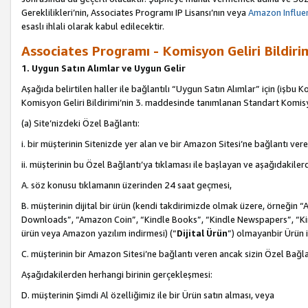
Gereklilikleri’nin, Associates Programı IP Lisansı’nın veya
Amazon Influen
esaslı ihlali olarak kabul edilecektir.
Associates Programı - Komisyon Geliri Bildiri
1. Uygun Satın Alımlar ve Uygun Gelir
Aşağıda belirtilen haller ile bağlantılı “Uygun Satın Alımlar” için (işbu K
Komisyon Geliri Bildirimi’nin 3. maddesinde tanımlanan Standart Komis
(a) Site’nizdeki Özel Bağlantı:
i. bir müşterinin Sitenizde yer alan ve bir Amazon Sitesi’ne bağlantı ver
ii. müşterinin bu Özel Bağlantı’ya tıklaması ile başlayan ve aşağıdakile
A. söz konusu tıklamanın üzerinden 24 saat geçmesi,
B. müşterinin dijital bir ürün (kendi takdirimizde olmak üzere, örneğ
Downloads”, “Amazon Coin”, “Kindle Books”, “Kindle Newspapers”, “Kind
ürün veya Amazon yazılım indirmesi) (“
Dijital Ürün
”) olmayanbir Ürün i
C. müşterinin bir Amazon Sitesi’ne bağlantı veren ancak sizin Özel Bağla
Aşağıdakilerden herhangi birinin gerçekleşmesi:
D. müşterinin Şimdi Al özelliğimiz ile bir Ürün satın alması, veya