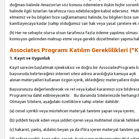
doğması halinde Amazon’un söz konusu ödemelere ilişkin hiçbir soru
halinde ilgili tutarları tarafınıza rücu edebileceğini kabul edersiniz. Muh
etmemiz ve bu bilgileri bize sağlamamanız halinde, bu bilgileri bize su
kanıtlayıncaya kadar (sahip olduğumuz sair hak veya yasal çarelere ek 
(h) Her ne sebeple olursa olsun tarafınıza fazla ödeme yapılmış olması 
komisyon gelirinden mahsup etme veya gerekli düzeltmeleri yapma hakkı
Associates Programı Katılım Gereklilikleri ("Ka
1. Kayıt ve Uygunluk
Kayıt sürecini başlatmak içineksiksiz ve doğru bir AssociatesProgramı ba
başvuruda belirteceğiniz internet sitesi adresi aracılığıyla kamuya aç
alınan materyalleri kullanan özgün içerik, eklediğiniz materyallere ilişk
Başvurunuzu değerlendirecek ve ret veya kabul kararımızı size bildirece
Programı’na dahil edilmeyecektir. Bu durumda Sitelerinizde herhangi b
Olmayan Sitelere, aşağıdaki özelliklere sahip siteler dahildir:
(a) cinsel içerikli veya müstehcen materyal tanıtımı yapan veya içeren;
(b) şiddeti teşvik eden veya şiddet içeren veya muhtemel olarak tehlikel
(c) hakaret, yanlış, aldatıcı beyan ya da iftira içeren materyal tanıtımı y
(d) nefret içerikli, taciz edici, zararlı, başkasının mahremiyetini ihlal eden