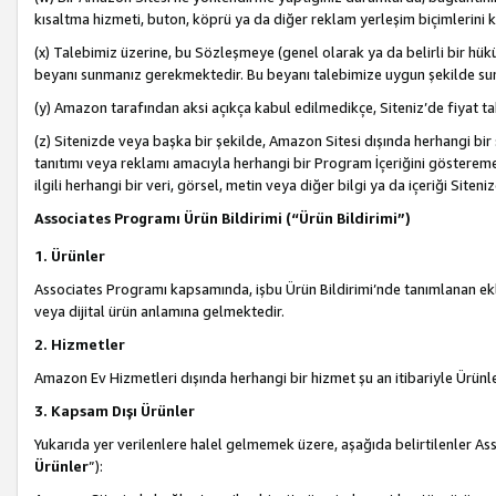
kısaltma hizmeti, buton, köprü ya da diğer reklam yerleşim biçimlerini 
(x) Talebimiz üzerine, bu Sözleşmeye (genel olarak ya da belirli bir hük
beyanı sunmanız gerekmektedir. Bu beyanı talebimize uygun şekilde sunma
(y) Amazon tarafından aksi açıkça kabul edilmedikçe, Siteniz’de fiyat tak
(z) Sitenizde veya başka bir şekilde, Amazon Sitesi dışında herhangi bi
tanıtımı veya reklamı amacıyla herhangi bir Program İçeriğini gösterem
ilgili herhangi bir veri, görsel, metin veya diğer bilgi ya da içeriği Si
Associates Programı Ürün Bildirimi (“Ürün Bildirimi”)
1. Ürünler
Associates Programı kapsamında, işbu Ürün Bildirimi’nde tanımlanan ekle
veya dijital ürün anlamına gelmektedir.
2. Hizmetler
Amazon Ev Hizmetleri dışında herhangi bir hizmet şu an itibariyle Ürünl
3. Kapsam Dışı Ürünler
Yukarıda yer verilenlere halel gelmemek üzere, aşağıda belirtilenler Ass
Ürünler
”):