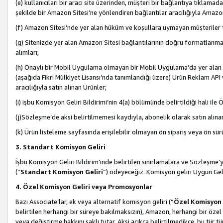
(e) kullanıcıları bir aracı site üzerinden, müşteri bir bağlantıya tıkla
şekilde bir Amazon Sitesi’ne yönlendiren bağlantılar aracılığıyla Amazon
(f) Amazon Sitesi’nde yer alan hüküm ve koşullara uymayan müşteriler t
(g) Sitenizde yer alan Amazon Sitesi bağlantılarının doğru formatlanm
alımları;
(h) Onaylı bir Mobil Uygulama olmayan bir Mobil Uygulama’da yer alan b
(aşağıda Fikri Mülkiyet Lisansı’nda tanımlandığı üzere) Ürün Reklam API
aracılığıyla satın alınan Ürünler;
(i) işbu Komisyon Geliri Bildirimi’nin 4(a) bölümünde belirtildiği hali ile Ö
(j)Sözleşme’de aksi belirtilmemesi kaydıyla, abonelik olarak satın alına
(k) Ürün listeleme sayfasında erişilebilir olmayan ön sipariş veya ön sü
3. Standart Komisyon Geliri
İşbu Komisyon Geliri Bildirim’inde belirtilen sınırlamalara ve Sözleşme
(“
Standart Komisyon Geliri
”) ödeyeceğiz. Komisyon geliri Uygun Ge
4. Özel Komisyon Geliri veya Promosyonlar
Bazı Associate’lar, ek veya alternatif komisyon geliri (“
Özel Komisyon 
belirtilen herhangi bir süreye bakılmaksızın), Amazon, herhangi bir 
veya değiştirme hakkını saklı tutar. Aksi açıkça belirtilmedikçe, bu tür