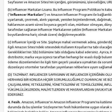
Sayfasının ve Amazon Sitesi’nin içeriğini, görünümünü, işlevselliğini, URL'
(b) Influencer Markaları Lisansı. Bu Influencer Programı Politikası’nı kab
(“
Influencer Markaları
”) ve Amazon Influencer Programı ile bağlantı
uyarlamak, çevirmek, alıntı yapmak, yeniden biçimlendirmek, dağıtmak, il
haklarınızın azami süresi boyunca geçerli olan, münhasır olmayan, dünya
tarafından sağlanan Influencer Markalarının şeklini (Influencer Markal
boyutlandırma hariç olmak üzere) değiştirmeyecektir.
(c) Influencer İçeriği ve Site. Şüpheye mahal vermemek adına, gönderdiğin
ilgili Amazon Sitesi’ndeki sitesindeki Kullanım Koşulları’na tabi olacağı
Gereklilikleri’nin 3(b) bölümüne tabi olduğunu kabul edersiniz. Ayrıca, Inf
distribütör, marka veya üçüncü taraftan herhangi bir esaslı ilişiği bul
ödeme düzenlemeleri ile ilgili tüm geçerli yasalara uymaktan da soruml
düzenleyici otoriteler tarafından yayımlanan rehberlere uyum sağlama
(D) TAZMİNAT. INFLUENCER SAYFASININ VE INFLUENCER İÇERİĞİNİN OL
HERHANGİ BİR KONUDA HİÇBİR SORUMLULUĞUMUZ OLMAYACAK VE BİZİ, B
ÇALIŞANLARINI, YETKİLİLERİNİ, YÖNETİCİLERİNİ VE TEMSİLCİLERİNİ, IN
YÜKÜMLÜLÜKLERDEN, MALİYETLERDEN VE MASRAFLARDAN (AVUKATLIK 
EDERSİNİZ.
4. Fesih.
Amazon, Influencer'ın Amazon Influencer Programı'na katılımını a
durumda da bu işlemler Sözleşme’nin fesih hükümlerine uygun olarak sağl