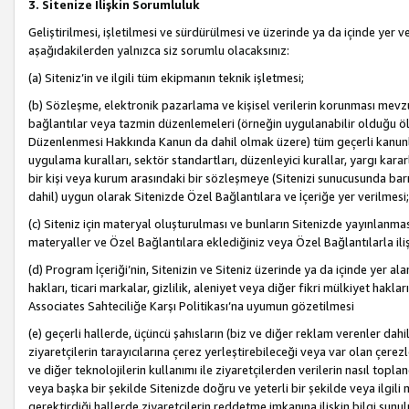
3. Sitenize İlişkin Sorumluluk
Geliştirilmesi, işletilmesi ve sürdürülmesi ve üzerinde ya da içinde yer ve
aşağıdakilerden yalnızca siz sorumlu olacaksınız:
(a) Siteniz’in ve ilgili tüm ekipmanın teknik işletmesi;
(b) Sözleşme, elektronik pazarlama ve kişisel verilerin korunması mevzua
bağlantılar veya tazmin düzenlemeleri (örneğin uygulanabilir olduğu ölç
Düzenlenmesi Hakkında Kanun da dahil olmak üzere) tüm geçerli kanunlar, y
uygulama kuralları, sektör standartları, düzenleyici kurallar, yargı kararl
bir kişi veya kurum arasındaki bir sözleşmeye (Sitenizi sunucusunda barı
dahil) uygun olarak Sitenizde Özel Bağlantılara ve İçeriğe yer verilmesi;
(c) Siteniz için materyal oluşturulması ve bunların Sitenizde yayınlanmas
materyaller ve Özel Bağlantılara eklediğiniz veya Özel Bağlantılarla ili
(d) Program İçeriği’nin, Sitenizin ve Siteniz üzerinde ya da içinde yer al
hakları, ticari markalar, gizlilik, aleniyet veya diğer fikri mülkiyet hak
Associates Sahteciliğe Karşı Politikası’na uyumun gözetilmesi
(e) geçerli hallerde, üçüncü şahısların (biz ve diğer reklam verenler dah
ziyaretçilerin tarayıcılarına çerez yerleştirebileceği veya var olan çerezler
ve diğer teknolojilerin kullanımı ile ziyaretçilerden verilerin nasıl toplandı
veya başka bir şekilde Sitenizde doğru ve yeterli bir şekilde veya ilgili 
gerektirdiği hallerde ziyaretçilerin reddetme imkanına ilişkin bilgi sunul