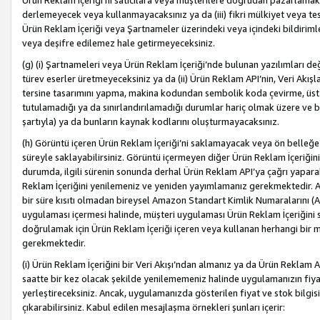
Ürün Reklam İçeriği’ni satıcılara veya müşterilere doğrudan pazarlamak, 
derlemeyecek veya kullanmayacaksınız ya da (iii) fikri mülkiyet veya tesci
Ürün Reklam İçeriği veya Şartnameler üzerindeki veya içindeki bildiri
veya deşifre edilemez hale getirmeyeceksiniz.
(g) (i) Şartnameleri veya Ürün Reklam İçeriği’nde bulunan yazılımları d
türev eserler üretmeyeceksiniz ya da (ii) Ürün Reklam API’nin, Veri Akışla
tersine tasarımını yapma, makina kodundan sembolik koda çevirme, üst
tutulamadığı ya da sınırlandırılamadığı durumlar hariç olmak üzere ve b
şartıyla) ya da bunların kaynak kodlarını oluşturmayacaksınız.
(h) Görüntü içeren Ürün Reklam İçeriği’ni saklamayacak veya ön belleğe 
süreyle saklayabilirsiniz. Görüntü içermeyen diğer Ürün Reklam İçeriğin
durumda, ilgili sürenin sonunda derhal Ürün Reklam API’ya çağrı yaparak
Reklam İçeriğini yenilemeniz ve yeniden yayımlamanız gerekmektedir. Ak
bir süre kısıtı olmadan bireysel Amazon Standart Kimlik Numaralarını (AS
uygulaması içermesi halinde, müşteri uygulaması Ürün Reklam İçeriğin
doğrulamak için Ürün Reklam İçeriği içeren veya kullanan herhangi bir m
gerekmektedir.
(i) Ürün Reklam İçeriğini bir Veri Akışı’ndan almanız ya da Ürün Reklam
saatte bir kez olacak şekilde yenilememeniz halinde uygulamanızın fiya
yerleştireceksiniz. Ancak, uygulamanızda gösterilen fiyat ve stok bilgis
çıkarabilirsiniz. Kabul edilen mesajlaşma örnekleri şunları içerir: