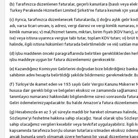
(b) Tarafınızca düzenlenen faturalar, geçerli kanunlara (basılı veya ele
Turkey Perakende Hizmetleri Limited Şirketi’ne fatura kesmek için yasal
(c) Ayrıca, tarafınızca düzenlenecek faturalarda, i) doğru aylık gelir kodu
adı, varsa ticari unvanı, iş adresi, vergi dairesi ve vergi kimlik numarası,
kimlik numarası; v) mal/hizmet tanımı, miktarı, birim fiyatı (KDV hariç)
ise) veya istisna uyarınca vergiye tabi tutar, toplam KDV tutarı; vi) brüt 
halinde, ilgili istisna hükümleri faturada belirtilmelidir ve viii) satılan 
(d) İşbu maddenin önceki paragraflarında belirtilen gerekliliklerden he
işbu maddeye uygun bir fatura düzenlemeniz gerekecektir.
(e) Kazandığınız Komisyon Gelirlerini doğrudan bize bildirdiğiniz banka
sahibinin adını hesapta belirtildiği şekilde bildirmeniz gerekmektedir. 
(f) Türkiye’de ikamet eden ve 193 sayılı Gelir Vergisi Kanunu Mükerrer 
hususa dair gerekli bilgi ve belgeleri eksiksiz ve zamanında sağlamanız
tanımlayıcı numaranız hakkındaki bilgilendirme süreci sonrasında fatur
Geliri ödemelerinizyapılacaktır. Bu halde Amazon’a fatura düzenlemem
(g) Hesabınızda en az 3 yıl süreyle maddi bir hareket olmaması halinde
Sözleşme’yi feshetme hakkına sahip olacağız. Yasal olarak işbu Sözl
sahip olacağımız vergileri kesebilir veya tevkifat uygulayabiliriz. İlgil
kapsamında tarafınıza borçlu olunan tutarlara istinaden eksiksiz ödeme
ancak bununla sınırlı olmamak üzere herhangi bir yasal düzenleme kap