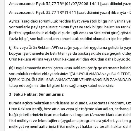
Amazon.com.tr Fiyat: 32,77 TRY (01/07/2008 14:11 [saat dilimini yazın] 
Amazon.com.tr Fiyat: 32,77 TRY (14:11 [saat dilimini yazın] itibarıyla - 
Ayrıca, aşağıdaki sorumluluk reddini fiyat veya stok bilgisinin yanına yer
yöntemlerle paylaşmalısınız: “Ürün fiyat ve stok bilgisi, belirtilen tarih
[lütfen uygulanabilir olduğu ölçüde ilgili Amazon Siteleri’ni girin] göste
fazla bilgi”, son kullanıcıların sorumluluk reddini okumaları için bir yön
(j) Siz veya Ürün Reklam API’ına çağrı yapan bir uygulama geliştirip ya
kopyası Şartnamelerde belirtilen (ya da başka şekilde size geçerli olduğ
Ürün Reklam API’ına veya Ürün Reklam API’dan 40K’dan daha büyük do
(k) Uygulamanızda metin içeren Ürün Reklam İçeriği göstermeniz halinde
sorumluluk reddini ekleyeceksiniz: “[BU UYGULAMADA veya BU SİTEDE,
İÇERİK ‘OLDUĞU GİBİ’ SAĞLANMAKTADIR VE HERHANGİ BİR ZAMANDA DEĞİŞ
talep edeceğimiz tüm bilgileri bize sağlamayı kabul edersiniz.
3. Saklı Haklar; Sunumlarınız
Burada açıkça belirtilen sınırlı lisanslar dışında, Associates Programı, Ö
Ürün Reklam İçeriği, bize ait olan veya işlettiğimiz alan adları, herhangi
bağlı şirketlerimizin ticari markaları ve logoları (Amazon Markaları dah
fikri mülkiyet ve teknolojilere (uygulama program ara yüzleri, yazılım gel
mülkiyet ve menfaatlerimiz (fikri mülkiyet hakları ve tescilli haklar dahil)