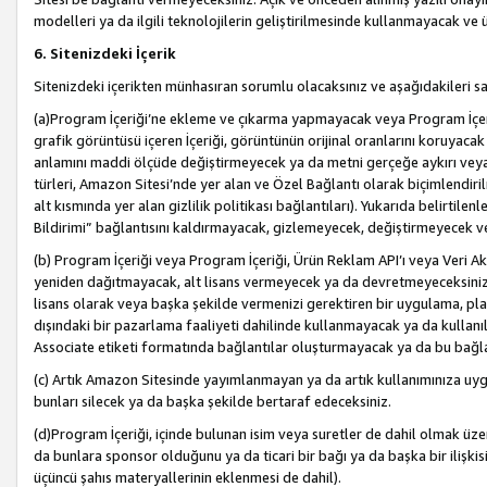
modelleri ya da ilgili teknolojilerin geliştirilmesinde kullanmayacak ve 
6. Sitenizdeki İçerik
Sitenizdeki içerikten münhasıran sorumlu olacaksınız ve aşağıdakileri s
(a)Program İçeriği’ne ekleme ve çıkarma yapmayacak veya Program İçeriği
grafik görüntüsü içeren İçeriği, görüntünün orijinal oranlarını koruyacak
anlamını maddi ölçüde değiştirmeyecek ya da metni gerçeğe aykırı veya y
türleri, Amazon Sitesi’nde yer alan ve Özel Bağlantı olarak biçimlendiril
alt kısmında yer alan gizlilik politikası bağlantıları). Yukarıda belirtilenl
Bildirimi” bağlantısını kaldırmayacak, gizlemeyecek, değiştirmeyecek
(b) Program İçeriği veya Program İçeriği, Ürün Reklam API’ı veya Veri 
yeniden dağıtmayacak, alt lisans vermeyecek ya da devretmeyeceksiniz. Ö
lisans olarak veya başka şekilde vermenizi gerektiren bir uygulama, plat
dışındaki bir pazarlama faaliyeti dahilinde kullanmayacak ya da kullanı
Associate etiketi formatında bağlantılar oluşturmayacak ya da bu bağla
(c) Artık Amazon Sitesinde yayımlanmayan ya da artık kullanımınıza uygu
bunları silecek ya da başka şekilde bertaraf edeceksiniz.
(d)Program İçeriği, içinde bulunan isim veya suretler de dahil olmak üzer
da bunlara sponsor olduğunu ya da ticari bir bağı ya da başka bir ilişki
üçüncü şahıs materyallerinin eklenmesi de dahil).