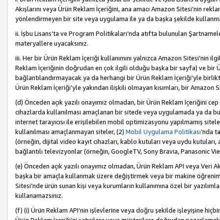
Akışlarını veya Ürün Reklam İçeriğini, ana amacı Amazon Sitesi’nin rek
yönlendirmeyen bir site veya uygulama ile ya da başka şekilde kullanm
ii. İşbu Lisans’ta ve Program Politikaları’nda atıfta bulunulan Şartnamel
materyallere uyacaksınız.
iii. Her bir Ürün Reklam İçeriği kullanımını yalnızca Amazon Sitesi’nin ilg
Reklam İçeriğinin doğrudan en çok ilgili olduğu başka bir sayfa) ve bir Ü
bağlantılandırmayacak ya da herhangi bir Ürün Reklam İçeriği’yle birli
Ürün Reklam İçeriği’yle yakından ilişkili olmayan kısımları, bir Amazon Sit
(d) Önceden açık yazılı onayımız olmadan, bir Ürün Reklam İçeriğini cep 
cihazlarda kullanılması amaçlanan bir sitede veya uygulamada ya da bunl
internet tarayıcısı ile erişilebilen mobil optimizasyonu yapılmamış sitel
kullanılması amaçlanmayan siteler, (2)
Mobil Uygulama Politikası
’nda t
(örneğin, dijital video kayıt cihazları, kablo kutuları veya uydu kutuları,
bağlantılı televizyonlar (örneğin, GoogleTV, Sony Bravia, Panasonic Vier
(e) Önceden açık yazılı onayımız olmadan, Ürün Reklam API veya Veri Ak
başka bir amaçla kullanmak üzere değiştirmek veya bir makine öğrenim
Sitesi’nde ürün sunan kişi veya kurumların kullanımına özel bir yazılım
kullanamazsınız.
(f) (i) Ürün Reklam API’nin işlevlerine veya doğru şekilde işleyişine h