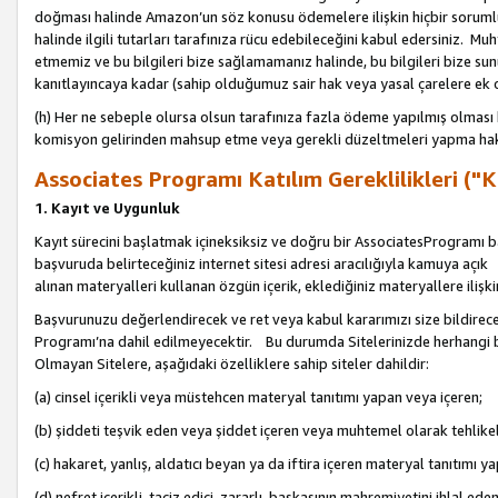
doğması halinde Amazon’un söz konusu ödemelere ilişkin hiçbir soru
halinde ilgili tutarları tarafınıza rücu edebileceğini kabul edersiniz. Muh
etmemiz ve bu bilgileri bize sağlamamanız halinde, bu bilgileri bize su
kanıtlayıncaya kadar (sahip olduğumuz sair hak veya yasal çarelere ek 
(h) Her ne sebeple olursa olsun tarafınıza fazla ödeme yapılmış olması 
komisyon gelirinden mahsup etme veya gerekli düzeltmeleri yapma hakkı
Associates Programı Katılım Gereklilikleri ("Ka
1. Kayıt ve Uygunluk
Kayıt sürecini başlatmak içineksiksiz ve doğru bir AssociatesProgramı ba
başvuruda belirteceğiniz internet sitesi adresi aracılığıyla kamuya aç
alınan materyalleri kullanan özgün içerik, eklediğiniz materyallere ilişk
Başvurunuzu değerlendirecek ve ret veya kabul kararımızı size bildirece
Programı’na dahil edilmeyecektir. Bu durumda Sitelerinizde herhangi b
Olmayan Sitelere, aşağıdaki özelliklere sahip siteler dahildir:
(a) cinsel içerikli veya müstehcen materyal tanıtımı yapan veya içeren;
(b) şiddeti teşvik eden veya şiddet içeren veya muhtemel olarak tehlikel
(c) hakaret, yanlış, aldatıcı beyan ya da iftira içeren materyal tanıtımı y
(d) nefret içerikli, taciz edici, zararlı, başkasının mahremiyetini ihlal eden