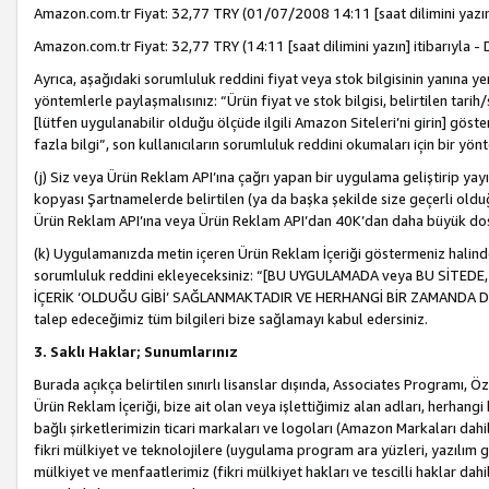
Amazon.com.tr Fiyat: 32,77 TRY (01/07/2008 14:11 [saat dilimini yazın] 
Amazon.com.tr Fiyat: 32,77 TRY (14:11 [saat dilimini yazın] itibarıyla - 
Ayrıca, aşağıdaki sorumluluk reddini fiyat veya stok bilgisinin yanına yer
yöntemlerle paylaşmalısınız: “Ürün fiyat ve stok bilgisi, belirtilen tarih
[lütfen uygulanabilir olduğu ölçüde ilgili Amazon Siteleri’ni girin] göste
fazla bilgi”, son kullanıcıların sorumluluk reddini okumaları için bir yön
(j) Siz veya Ürün Reklam API’ına çağrı yapan bir uygulama geliştirip ya
kopyası Şartnamelerde belirtilen (ya da başka şekilde size geçerli olduğ
Ürün Reklam API’ına veya Ürün Reklam API’dan 40K’dan daha büyük do
(k) Uygulamanızda metin içeren Ürün Reklam İçeriği göstermeniz halinde
sorumluluk reddini ekleyeceksiniz: “[BU UYGULAMADA veya BU SİTEDE,
İÇERİK ‘OLDUĞU GİBİ’ SAĞLANMAKTADIR VE HERHANGİ BİR ZAMANDA DEĞİŞ
talep edeceğimiz tüm bilgileri bize sağlamayı kabul edersiniz.
3. Saklı Haklar; Sunumlarınız
Burada açıkça belirtilen sınırlı lisanslar dışında, Associates Programı, Ö
Ürün Reklam İçeriği, bize ait olan veya işlettiğimiz alan adları, herhangi
bağlı şirketlerimizin ticari markaları ve logoları (Amazon Markaları dah
fikri mülkiyet ve teknolojilere (uygulama program ara yüzleri, yazılım gel
mülkiyet ve menfaatlerimiz (fikri mülkiyet hakları ve tescilli haklar dahil)