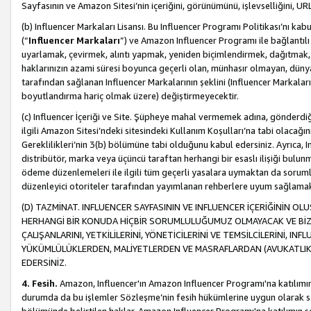
Sayfasının ve Amazon Sitesi’nin içeriğini, görünümünü, işlevselliğini, URL'
(b) Influencer Markaları Lisansı. Bu Influencer Programı Politikası’nı kab
(“
Influencer Markaları
”) ve Amazon Influencer Programı ile bağlantı
uyarlamak, çevirmek, alıntı yapmak, yeniden biçimlendirmek, dağıtmak, il
haklarınızın azami süresi boyunca geçerli olan, münhasır olmayan, dünya
tarafından sağlanan Influencer Markalarının şeklini (Influencer Markal
boyutlandırma hariç olmak üzere) değiştirmeyecektir.
(c) Influencer İçeriği ve Site. Şüpheye mahal vermemek adına, gönderdiğin
ilgili Amazon Sitesi’ndeki sitesindeki Kullanım Koşulları’na tabi olacağı
Gereklilikleri’nin 3(b) bölümüne tabi olduğunu kabul edersiniz. Ayrıca, Inf
distribütör, marka veya üçüncü taraftan herhangi bir esaslı ilişiği bul
ödeme düzenlemeleri ile ilgili tüm geçerli yasalara uymaktan da soruml
düzenleyici otoriteler tarafından yayımlanan rehberlere uyum sağlama
(D) TAZMİNAT. INFLUENCER SAYFASININ VE INFLUENCER İÇERİĞİNİN OL
HERHANGİ BİR KONUDA HİÇBİR SORUMLULUĞUMUZ OLMAYACAK VE BİZİ, B
ÇALIŞANLARINI, YETKİLİLERİNİ, YÖNETİCİLERİNİ VE TEMSİLCİLERİNİ, IN
YÜKÜMLÜLÜKLERDEN, MALİYETLERDEN VE MASRAFLARDAN (AVUKATLIK 
EDERSİNİZ.
4. Fesih.
Amazon, Influencer'ın Amazon Influencer Programı'na katılımını a
durumda da bu işlemler Sözleşme’nin fesih hükümlerine uygun olarak sağl