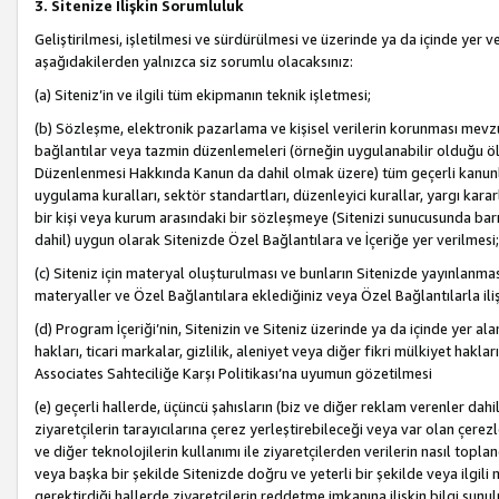
3. Sitenize İlişkin Sorumluluk
Geliştirilmesi, işletilmesi ve sürdürülmesi ve üzerinde ya da içinde yer ve
aşağıdakilerden yalnızca siz sorumlu olacaksınız:
(a) Siteniz’in ve ilgili tüm ekipmanın teknik işletmesi;
(b) Sözleşme, elektronik pazarlama ve kişisel verilerin korunması mevzua
bağlantılar veya tazmin düzenlemeleri (örneğin uygulanabilir olduğu ölç
Düzenlenmesi Hakkında Kanun da dahil olmak üzere) tüm geçerli kanunlar, y
uygulama kuralları, sektör standartları, düzenleyici kurallar, yargı kararl
bir kişi veya kurum arasındaki bir sözleşmeye (Sitenizi sunucusunda barı
dahil) uygun olarak Sitenizde Özel Bağlantılara ve İçeriğe yer verilmesi;
(c) Siteniz için materyal oluşturulması ve bunların Sitenizde yayınlanmas
materyaller ve Özel Bağlantılara eklediğiniz veya Özel Bağlantılarla ili
(d) Program İçeriği’nin, Sitenizin ve Siteniz üzerinde ya da içinde yer al
hakları, ticari markalar, gizlilik, aleniyet veya diğer fikri mülkiyet hak
Associates Sahteciliğe Karşı Politikası’na uyumun gözetilmesi
(e) geçerli hallerde, üçüncü şahısların (biz ve diğer reklam verenler dah
ziyaretçilerin tarayıcılarına çerez yerleştirebileceği veya var olan çerezler
ve diğer teknolojilerin kullanımı ile ziyaretçilerden verilerin nasıl toplandı
veya başka bir şekilde Sitenizde doğru ve yeterli bir şekilde veya ilgili 
gerektirdiği hallerde ziyaretçilerin reddetme imkanına ilişkin bilgi sunul