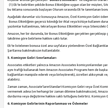
(1) Ek’te belirtilen şekilde Bonus Etkinliğine uygun olan bir müşteri, S
bu tıklama sonucunda başlayan Oturum sırasında Ek’te tanımlanan bon
Aşağıdaki durumlar söz konusuysa Amazon, Özel Komisyon Geliri öde
Bonus Etkinliğinin geçersiz kılındığı bir ihlal veya kötüye kullanım dur
yazılımlar kullanılması, tekrarlayan Bonus Etkinlikleri veya Sitenizdek
Amazon, her bir durumda, bir Bonus Etkinliğinin gerçekten gerçekleşip 
takdirine göre belirleme hakkını saklı tutar.
Ek’te listelenen bonusa özel ana sayfalara yönlendiren Özel Bağlantılar, 
Şartlarına bakılmaksızın kullanılabilir.
5. Komisyon Geliri Sınırlamaları
Associates etiketleri yalnızca Amazon Associates komisyonlarından yarar
aynı trafiği kullanarak hem Amazon Associates Programı hem de başka b
bağlantıları manipüle ederek veya birleştirerek), ücretleri alıkoymak 
alabiliriz.
Zaman zaman, Associate’larınStandart Komisyon Geliri veya Özel Komisy
vermemek adına (ve herhangi bir zaman dilimine bakılmaksızın), Amazon
durdurma veya değiştirme hakkını saklı tuttuğunu belirtiriz. Komisyon Gel
6. Komisyon Gelirlerinin Raporlanması ve Ödemeler