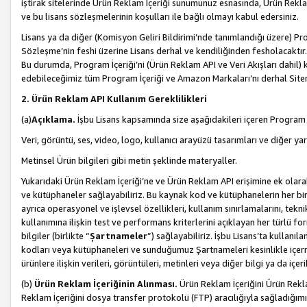
iştirak sitelerinde Ürün Reklam İçeriği sunumunuz esnasında, Ürün Reklam 
ve bu lisans sözleşmelerinin koşulları ile bağlı olmayı kabul edersiniz.
Lisans ya da diğer (Komisyon Geliri Bildirimi’nde tanımlandığı üzer
Sözleşme’nin feshi üzerine Lisans derhal ve kendiliğinden fesholacaktır.
Bu durumda, Program İçeriği’ni (Ürün Reklam API ve Veri Akışları dahil
edebileceğimiz tüm Program İçeriği ve Amazon Markaları’nı derhal Siteni
2. Ürün Reklam API Kullanım Gereklilikleri
(a)
Açıklama.
İşbu Lisans kapsamında size aşağıdakileri içeren Program İ
Veri, görüntü, ses, video, logo, kullanıcı arayüzü tasarımları ve diğer ya
Metinsel Ürün bilgileri gibi metin şeklinde materyaller.
Yukarıdaki Ürün Reklam İçeriği’ne ve Ürün Reklam API erişimine ek olar
ve kütüphaneler sağlayabiliriz. Bu kaynak kod ve kütüphanelerin her biri s
ayrıca operasyonel ve işlevsel özellikleri, kullanım sınırlamalarını, tekn
kullanımına ilişkin test ve performans kriterlerini açıklayan her türlü fo
bilgiler (birlikte “
Şartnameler
”) sağlayabiliriz. İşbu Lisans’ta kullan
kodları veya kütüphaneleri ve sunduğumuz Şartnameleri kesinlikle içerme
ürünlere ilişkin verileri, görüntüleri, metinleri veya diğer bilgi ya da içer
(b)
Ürün Reklam İçeriğinin Alınması.
Ürün Reklam İçeriğini Ürün Rekla
Reklam İçeriğini dosya transfer protokolü (FTP) aracılığıyla sağladığımız 