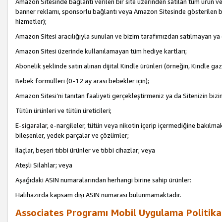
Amazon Sitesinde bağlantı verilen bir site üzerinden satılan tüm ürün ve
banner reklamı, sponsorlu bağlantı veya Amazon Sitesinde gösterilen başk
hizmetler);
Amazon Sitesi aracılığıyla sunulan ve bizim tarafımızdan satılmayan ya
Amazon Sitesi üzerinde kullanılamayan tüm hediye kartları;
Abonelik şeklinde satın alınan dijital Kindle ürünleri (örneğin, Kindle gaz
Bebek formülleri (0-12 ay arası bebekler için);
Amazon Sitesi’ni tanıtan faaliyeti gerçekleştirmeniz ya da Sitenizin bizi
Tütün ürünleri ve tütün üreticileri;
E-sigaralar, e-nargileler, tütün veya nikotin içerip içermediğine bakılmaks
bileşenler, yedek parçalar ve çözümler;
İlaçlar, beşeri tıbbi ürünler ve tıbbi cihazlar; veya
Ateşli Silahlar; veya
Aşağıdaki ASIN numaralarından herhangi birine sahip ürünler:
Halihazırda kapsam dışı ASIN numarası bulunmamaktadır.
Associates Programı Mobil Uygulama Politika