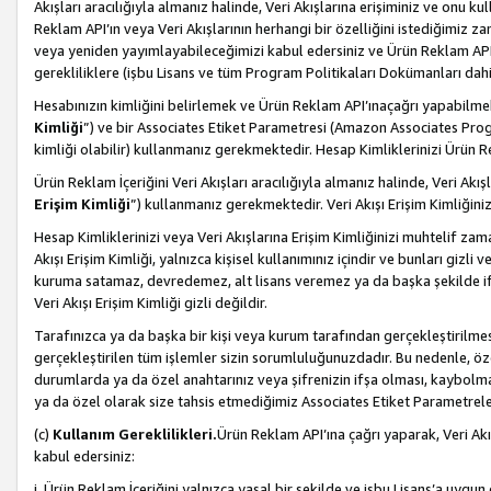
Akışları aracılığıyla almanız halinde, Veri Akışlarına erişiminiz ve onu k
Reklam API’ın veya Veri Akışlarının herhangi bir özelliğini istediğimiz
veya yeniden yayımlayabileceğimizi kabul edersiniz ve Ürün Reklam API’a v
gerekliliklere (işbu Lisans ve tüm Program Politikaları Dokümanları da
Hesabınızın kimliğini belirlemek ve Ürün Reklam API’ınaçağrı yapabilmek i
Kimliği
”) ve bir Associates Etiket Parametresi (Amazon Associates Prog
kimliği olabilir) kullanmanız gerekmektedir. Hesap Kimliklerinizi Ürün R
Ürün Reklam İçeriğini Veri Akışları aracılığıyla almanız halinde, Veri Akış
Erişim Kimliği
”) kullanmanız gerekmektedir. Veri Akışı Erişim Kimliğiniz
Hesap Kimliklerinizi veya Veri Akışlarına Erişim Kimliğinizi muhtelif zama
Akışı Erişim Kimliği, yalnızca kişisel kullanımınız içindir ve bunları giz
kuruma satamaz, devredemez, alt lisans veremez ya da başka şekilde ifşa
Veri Akışı Erişim Kimliği gizli değildir.
Tarafınızca ya da başka bir kişi veya kurum tarafından gerçekleştirilmes
gerçekleştirilen tüm işlemler sizin sorumluluğunuzdadır. Bu nedenle, öze
durumlarda ya da özel anahtarınız veya şifrenizin ifşa olması, kaybolmas
ya da özel olarak size tahsis etmediğimiz Associates Etiket Parametreleri
(c)
Kullanım Gereklilikleri.
Ürün Reklam API’ına çağrı yaparak, Veri Akı
kabul edersiniz:
i. Ürün Reklam İçeriğini yalnızca yasal bir şekilde ve işbu Lisans’a uygun