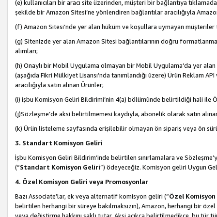
(e) kullanıcıları bir aracı site üzerinden, müşteri bir bağlantıya tıkla
şekilde bir Amazon Sitesi’ne yönlendiren bağlantılar aracılığıyla Amazon
(f) Amazon Sitesi’nde yer alan hüküm ve koşullara uymayan müşteriler t
(g) Sitenizde yer alan Amazon Sitesi bağlantılarının doğru formatlanm
alımları;
(h) Onaylı bir Mobil Uygulama olmayan bir Mobil Uygulama’da yer alan b
(aşağıda Fikri Mülkiyet Lisansı’nda tanımlandığı üzere) Ürün Reklam API
aracılığıyla satın alınan Ürünler;
(i) işbu Komisyon Geliri Bildirimi’nin 4(a) bölümünde belirtildiği hali ile Ö
(j)Sözleşme’de aksi belirtilmemesi kaydıyla, abonelik olarak satın alına
(k) Ürün listeleme sayfasında erişilebilir olmayan ön sipariş veya ön sü
3. Standart Komisyon Geliri
İşbu Komisyon Geliri Bildirim’inde belirtilen sınırlamalara ve Sözleşme
(“
Standart Komisyon Geliri
”) ödeyeceğiz. Komisyon geliri Uygun Ge
4. Özel Komisyon Geliri veya Promosyonlar
Bazı Associate’lar, ek veya alternatif komisyon geliri (“
Özel Komisyon 
belirtilen herhangi bir süreye bakılmaksızın), Amazon, herhangi bir 
veya değiştirme hakkını saklı tutar. Aksi açıkça belirtilmedikçe, bu tür