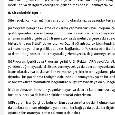
modelleri ya da ilgili teknolojilerin geliştirilmesinde kullanmayacak ve 
6. Sitenizdeki İçerik
Sitenizdeki içerikten münhasıran sorumlu olacaksınız ve aşağıdakileri s
(a)Program İçeriği’ne ekleme ve çıkarma yapmayacak veya Program İçeriği
grafik görüntüsü içeren İçeriği, görüntünün orijinal oranlarını koruyacak
anlamını maddi ölçüde değiştirmeyecek ya da metni gerçeğe aykırı veya y
türleri, Amazon Sitesi’nde yer alan ve Özel Bağlantı olarak biçimlendiril
alt kısmında yer alan gizlilik politikası bağlantıları). Yukarıda belirtilenl
Bildirimi” bağlantısını kaldırmayacak, gizlemeyecek, değiştirmeyecek
(b) Program İçeriği veya Program İçeriği, Ürün Reklam API’ı veya Veri 
yeniden dağıtmayacak, alt lisans vermeyecek ya da devretmeyeceksiniz. Ö
lisans olarak veya başka şekilde vermenizi gerektiren bir uygulama, plat
dışındaki bir pazarlama faaliyeti dahilinde kullanmayacak ya da kullanı
Associate etiketi formatında bağlantılar oluşturmayacak ya da bu bağla
(c) Artık Amazon Sitesinde yayımlanmayan ya da artık kullanımınıza uygu
bunları silecek ya da başka şekilde bertaraf edeceksiniz.
(d)Program İçeriği, içinde bulunan isim veya suretler de dahil olmak üzer
da bunlara sponsor olduğunu ya da ticari bir bağı ya da başka bir ilişki
üçüncü şahıs materyallerinin eklenmesi de dahil).