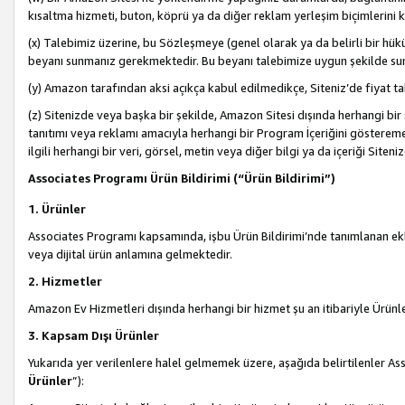
kısaltma hizmeti, buton, köprü ya da diğer reklam yerleşim biçimlerini 
(x) Talebimiz üzerine, bu Sözleşmeye (genel olarak ya da belirli bir hük
beyanı sunmanız gerekmektedir. Bu beyanı talebimize uygun şekilde sunma
(y) Amazon tarafından aksi açıkça kabul edilmedikçe, Siteniz’de fiyat tak
(z) Sitenizde veya başka bir şekilde, Amazon Sitesi dışında herhangi bi
tanıtımı veya reklamı amacıyla herhangi bir Program İçeriğini gösterem
ilgili herhangi bir veri, görsel, metin veya diğer bilgi ya da içeriği Si
Associates Programı Ürün Bildirimi (“Ürün Bildirimi”)
1. Ürünler
Associates Programı kapsamında, işbu Ürün Bildirimi’nde tanımlanan ekle
veya dijital ürün anlamına gelmektedir.
2. Hizmetler
Amazon Ev Hizmetleri dışında herhangi bir hizmet şu an itibariyle Ürünl
3. Kapsam Dışı Ürünler
Yukarıda yer verilenlere halel gelmemek üzere, aşağıda belirtilenler Ass
Ürünler
”):