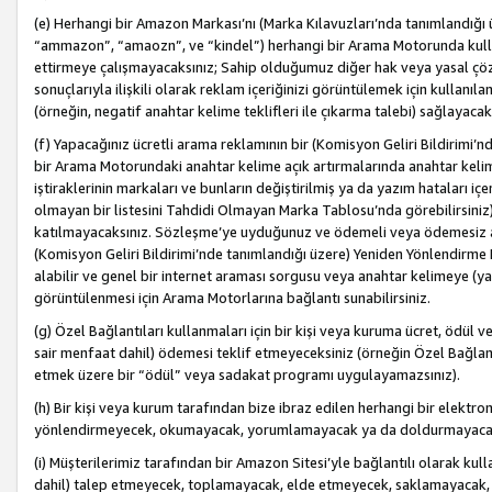
(e) Herhangi bir Amazon Markası’nı (Marka Kılavuzları’nda tanımlandığı ü
“ammazon”, “amaozn”, ve “kindel”) herhangi bir Arama Motorunda kulla
ettirmeye çalışmayacaksınız; Sahip olduğumuz diğer hak veya yasal çöz
sonuçlarıyla ilişkili olarak reklam içeriğinizi görüntülemek için kullanıl
(örneğin, negatif anahtar kelime teklifleri ile çıkarma talebi) sağlayaca
(f) Yapacağınız ücretli arama reklamının bir (Komisyon Geliri Bildirimi’
bir Arama Motorundaki anahtar kelime açık artırmalarında anahtar kelim
iştiraklerinin markaları ve bunların değiştirilmiş ya da yazım hataları iç
olmayan bir listesini Tahdidi Olmayan Marka Tablosu’nda görebilirsiniz)
katılmayacaksınız. Sözleşme’ye uyduğunuz ve ödemeli veya ödemesiz ara
(Komisyon Geliri Bildirimi’nde tanımlandığı üzere) Yeniden Yönlendirme 
alabilir ve genel bir internet araması sorgusu veya anahtar kelimeye (y
görüntülenmesi için Arama Motorlarına bağlantı sunabilirsiniz.
(g) Özel Bağlantıları kullanmaları için bir kişi veya kuruma ücret, ödül 
sair menfaat dahil) ödemesi teklif etmeyeceksiniz (örneğin Özel Bağlantıl
etmek üzere bir “ödül” veya sadakat programı uygulayamazsınız).
(h) Bir kişi veya kurum tarafından bize ibraz edilen herhangi bir elekt
yönlendirmeyecek, okumayacak, yorumlamayacak ya da doldurmayacak
(i) Müşterilerimiz tarafından bir Amazon Sitesi’yle bağlantılı olarak kulla
dahil) talep etmeyecek, toplamayacak, elde etmeyecek, saklamayacak,