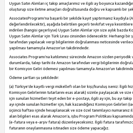
Uygun Satın Alımları iç takip amaçlarımız ve ilgili ay boyunca kazandığ
oluşturup size iletme amaçları doğrultusunda doğru ve kapsamlı bir şek
AssociatesProgramı’na başarılı bir şekilde kayıt yaptırmanız kaydıyla (
değerlendirilecektir), aşağıda belirtilen geçerli tevkifat veya kesintilere
indirilen (hangisi geçerliyse) Uygun Satın Alımlar için size aylık bazda 
Uygun Satın Alımlar için Türk Lirası cinsinden ödenecektir. Herhangi b
tarafından yapılacak vergi bilgilerinin doğrulanması neticesinde verile
yapılması tamamıyla Amazon’un takdirindedir.
Associates Programı’na katılımınız sürecinde Amazon sizden periyodik verg
durumlarda, talep tarihi ile Amazon tarafından vergi bilgilerinin doğru
bir Komisyon Geliri ödemesi yapılması tamamıyla Amazon’un takdirinde
Ödeme şartları şu şekildedir:
(a) Türkiye’de kayıtlı vergi mükellefi olan bir kişi/kuruluş iseniz: İlgili
Komisyon Gelirlerinin tutarlarını esas alarak) sizinle paylaşacak ve siz
için sunulan hizmetleri teyit eden bir e-postayı, ilgili ay için, bu ayı 
ayı içinde sunulan hizmetler için, hak kazandığınız Komisyon Gelirleri (i
üçüncü haftası içinde hesaplanacak ve size özel tanımlayıcı numaranız ile
alan bilgileri esas alarak Amazon’a, işbu Program Politikası kapsamında a
(e-fatura veya e-arşiv fatura) düzenleyeceksiniz. İlgili fatura tarafımı
faturanın onaylanmasına istinaden size ödeme yapacağız.