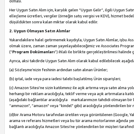
olması.
Her Uygun Satın Alım için, karşılık gelen “Uygun Gelir”, ilgili Uygun Satın
elleçleme ücretleri, vergiler (örneğin satış vergisi ve KDV), hizmet bedell
düşüldükten sonra kalan miktar olarak kabul edilir.
2. Uygun Olmayan Satın Alımlar
Yukarıdakilere halel getirmemek kaydıyla, Uygun Satın Alımlar, işbu Ass
olmak üzere, zaman zaman yayınlayabileceğimiz ve Associates Programı’
(“
Program Dokümanları
”) ihlali ile birlikte gerçekleştirilmesi halinde
Ayrıca, aksi takdirde Uygun Satın Alım olarak kabul edilebilecek aşağıda
(a) Sözleşme’nizin feshinin ardından satın alınan Ürünler;
(b) iptal, iade veya para iadesi talebi başlatılmış Ürün siparişleri;
(c) Amazon Sitesi’ne sizin katılımınız ile açık artırma veya satın alma yol
herhangi bir reklam aracılığıyla, teklif verme veya açık artırmalara ka
(aşağıdaki bağlantılar aracılığıyla markalarımızın tahdidi olmayan bir lis
“ammazon", “amaozn" veya “kindel" gibi) aracılığıyla yönlendirilen bir 
(d)bir Arama Motoru tarafından üretilen veya görüntülenen (Google, Ya
arama ve referans hizmetleri veya bu tür arama motorlarının ağında yer 
bağlantı aracılığıyla Amazon Sitesi’ne yönlendirilen bir müşteri tarafınd