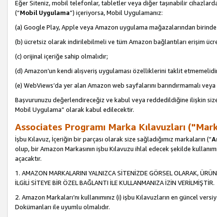
Eğer Siteniz, mobil telefonlar, tabletler veya diğer taşınabilir cihazlar
(“
Mobil Uygulama
”) içeriyorsa, Mobil Uygulamanız:
(a) Google Play, Apple veya Amazon uygulama mağazalarından birinde 
(b) ücretsiz olarak indirilebilmeli ve tüm Amazon bağlantıları erişim ücre
(c) orijinal içeriğe sahip olmalıdır;
(d) Amazon’un kendi alışveriş uygulaması özelliklerini taklit etmemelidi
(e) WebViews’da yer alan Amazon web sayfalarını barındırmamalı veya
Başvurunuzu değerlendireceğiz ve kabul veya reddedildiğine ilişkin si
Mobil Uygulama” olarak kabul edilecektir.
Associates Programı Marka Kılavuzları ("Mark
İşbu Kılavuz, İçeriğin bir parçası olarak size sağladığımız markaların (“
A
olup, bir Amazon Markasının işbu Kılavuzu ihlal edecek şekilde kullanım
açacaktır.
1. AMAZON MARKALARINI YALNIZCA SİTENİZDE GÖRSEL OLARAK, ÜRÜN
İLGİLİ SİTEYE BİR ÖZEL BAĞLANTI İLE KULLANMANIZA İZİN VERİLMİŞTİR.
2. Amazon Markaları’nı kullanımınız (i) işbu Kılavuzların en güncel versiy
Dokümanları ile uyumlu olmalıdır.