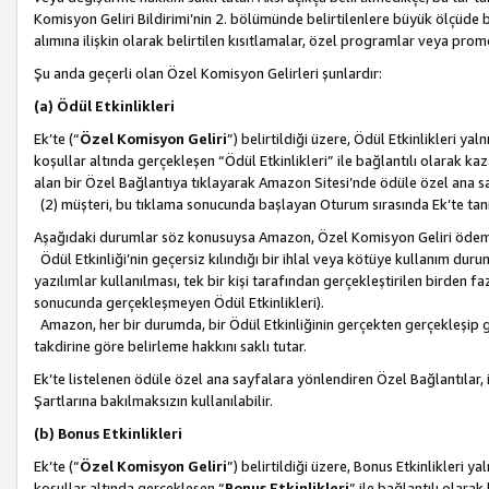
Komisyon Geliri Bildirimi’nin 2. bölümünde belirtilenlere büyük ölçüde 
alımına ilişkin olarak belirtilen kısıtlamalar, özel programlar veya pro
Şu anda geçerli olan Özel Komisyon Gelirleri şunlardır:
(a) Ödül Etkinlikleri
Ek’te (“
Özel Komisyon Geliri
”) belirtildiği üzere, Ödül Etkinlikleri ya
koşullar altında gerçekleşen “Ödül Etkinlikleri” ile bağlantılı olarak kaza
alan bir Özel Bağlantıya tıklayarak Amazon Sitesi’nde ödüle özel ana s
(2) müşteri, bu tıklama sonucunda başlayan Oturum sırasında Ek’te ta
Aşağıdaki durumlar söz konusuysa Amazon, Özel Komisyon Geliri öde
Ödül Etkinliği’nin geçersiz kılındığı bir ihlal veya kötüye kullanım dur
yazılımlar kullanılması, tek bir kişi tarafından gerçekleştirilen birden f
sonucunda gerçekleşmeyen Ödül Etkinlikleri).
Amazon, her bir durumda, bir Ödül Etkinliğinin gerçekten gerçekleşip 
takdirine göre belirleme hakkını saklı tutar.
Ek’te listelenen ödüle özel ana sayfalara yönlendiren Özel Bağlantılar, i
Şartlarına bakılmaksızın kullanılabilir.
(b) Bonus Etkinlikleri
Ek’te (“
Özel Komisyon Geliri
”) belirtildiği üzere, Bonus Etkinlikleri 
koşullar altında gerçekleşen “
Bonus Etkinlikleri
” ile bağlantılı olarak 