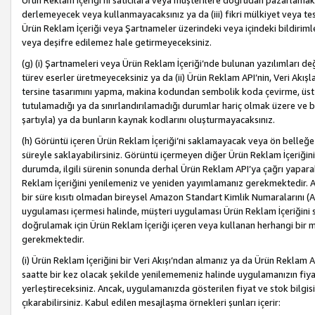
Ürün Reklam İçeriği’ni satıcılara veya müşterilere doğrudan pazarlamak, 
derlemeyecek veya kullanmayacaksınız ya da (iii) fikri mülkiyet veya tesci
Ürün Reklam İçeriği veya Şartnameler üzerindeki veya içindeki bildiri
veya deşifre edilemez hale getirmeyeceksiniz.
(g) (i) Şartnameleri veya Ürün Reklam İçeriği’nde bulunan yazılımları d
türev eserler üretmeyeceksiniz ya da (ii) Ürün Reklam API’nin, Veri Akışla
tersine tasarımını yapma, makina kodundan sembolik koda çevirme, üst
tutulamadığı ya da sınırlandırılamadığı durumlar hariç olmak üzere ve b
şartıyla) ya da bunların kaynak kodlarını oluşturmayacaksınız.
(h) Görüntü içeren Ürün Reklam İçeriği’ni saklamayacak veya ön belleğe 
süreyle saklayabilirsiniz. Görüntü içermeyen diğer Ürün Reklam İçeriğin
durumda, ilgili sürenin sonunda derhal Ürün Reklam API’ya çağrı yaparak
Reklam İçeriğini yenilemeniz ve yeniden yayımlamanız gerekmektedir. Ak
bir süre kısıtı olmadan bireysel Amazon Standart Kimlik Numaralarını (AS
uygulaması içermesi halinde, müşteri uygulaması Ürün Reklam İçeriğin
doğrulamak için Ürün Reklam İçeriği içeren veya kullanan herhangi bir m
gerekmektedir.
(i) Ürün Reklam İçeriğini bir Veri Akışı’ndan almanız ya da Ürün Reklam
saatte bir kez olacak şekilde yenilememeniz halinde uygulamanızın fiya
yerleştireceksiniz. Ancak, uygulamanızda gösterilen fiyat ve stok bilgis
çıkarabilirsiniz. Kabul edilen mesajlaşma örnekleri şunları içerir: