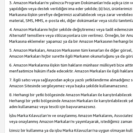
3. Amazon Markaları’nı yalnızca Program Dokümanları’nda açıkça izin ver
yapıldığını veya destek verildiğini ima eder şekilde; (ii) bizi, ürünlerim
Markasına ilişkin şerefiye değerimizi azaltabilecek veya zarar verebilec
material, SMS, MMS, e-posta eki, diğer dokümanlar veya sözlü tanıtıml
4. Amazon Markalarını hiçbir şekilde değiştiremez veya tadil edemezsin
Alternatif temsillere veya stilizasyonlara izin verilmez. Örneğin, bir A
Markasına eklemeler yapamaz ya da bir Amazon Markasının herhangi bir
5. Amazon Markaları, Amazon Markasının tüm kenarları ile diğer görsel, 
Amazon Markaları hiçbir surette ilgili Markanın okunurluğunu ya da görü
6. Amazon Markalarına ilişkin tüm hakların münhasır mülkiyeti bize aitt
menfaatimize hüküm ifade edecektir. Amazon Markaları ile ilgili hakları
7. İlgili satıcı veya sağlayıcıdan açıkça yazılı yetkilendirme almadığınız s
Amazon Sitesinde sergileyemez veya başka şekilde kullanamazsınız.
8. Herhangi bir yetki bölgesinde Amazon Markaları ile karıştırılabilecek
Herhangi bir yetki bölgesinde Amazon Markaları ile karıştırılabilecek şek
adını kullanamaz veya tescili için başvuramazsınız.
İşbu Marka Kılavuzları’nı ve onaylanmış Amazon Markalarını, AssociatesSi
veya onaylanmış Amazon Markaları’nı yayımlayarak, istediğimiz zaman v
İzinsiz bir kullanıma ya da işbu Marka Kılavuzları’na uygun olmayan kul