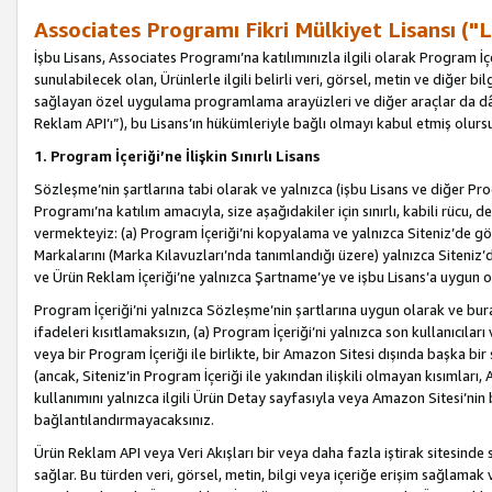
Associates Programı Fikri Mülkiyet Lisansı ("L
İşbu Lisans, Associates Programı’na katılımınızla ilgili olarak Program İ
sunulabilecek olan, Ürünlerle ilgili belirli veri, görsel, metin ve diğer bilg
sağlayan özel uygulama programlama arayüzleri ve diğer araçlar da dâh
Reklam API’ı”), bu Lisans’ın hükümleriyle bağlı olmayı kabul etmiş olurs
1. Program İçeriği’ne İlişkin Sınırlı Lisans
Sözleşme’nin şartlarına tabi olarak ve yalnızca (işbu Lisans ve diğer Pr
Programı’na katılım amacıyla, size aşağıdakiler için sınırlı, kabili rücu, 
vermekteyiz: (a) Program İçeriği’ni kopyalama ve yalnızca Siteniz’de gö
Markalarını (Marka Kılavuzları’nda tanımlandığı üzere) yalnızca Siteniz’
ve Ürün Reklam İçeriği’ne yalnızca Şartname’ye ve işbu Lisans’a uygun 
Program İçeriği’ni yalnızca Sözleşme’nin şartlarına uygun olarak ve bura
ifadeleri kısıtlamaksızın, (a) Program İçeriği’ni yalnızca son kullanıcılar
veya bir Program İçeriği ile birlikte, bir Amazon Sitesi dışında başka bi
(ancak, Siteniz’in Program İçeriği ile yakından ilişkili olmayan kısımları,
kullanımını yalnızca ilgili Ürün Detay sayfasıyla veya Amazon Sitesi’nin 
bağlantılandırmayacaksınız.
Ürün Reklam API veya Veri Akışları bir veya daha fazla iştirak sitesinde s
sağlar. Bu türden veri, görsel, metin, bilgi veya içeriğe erişim sağlama