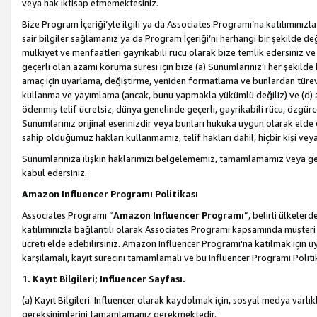
veya hak iktisap etmemektesiniz.
Bize Program İçeriği’yle ilgili ya da Associates Programı’na katılımınızla 
sair bilgiler sağlamanız ya da Program İçeriği’ni herhangi bir şekilde değ
mülkiyet ve menfaatleri gayrikabili rücu olarak bize temlik edersiniz v
geçerli olan azami koruma süresi için bize (a) Sunumlarınız’ı her şekild
amaç için uyarlama, değiştirme, yeniden formatlama ve bunlardan türev e
kullanma ve yayımlama (ancak, bunu yapmakla yükümlü değiliz) ve (d) aşağ
ödenmiş telif ücretsiz, dünya genelinde geçerli, gayrikabili rücu, özgürce 
Sunumlarınız orijinal eserinizdir veya bunları hukuka uygun olarak elde et
sahip olduğumuz hakları kullanmamız, telif hakları dahil, hiçbir kişi vey
Sunumlarınıza ilişkin haklarımızı belgelememiz, tamamlamamız veya geç
kabul edersiniz.
Amazon Influencer Programı Politikası
Associates Programı “
Amazon Influencer Programı
”, belirli ülkele
katılımınızla bağlantılı olarak Associates Programı kapsamında müşteri 
ücreti elde edebilirsiniz. Amazon Influencer Programı'na katılmak için u
karşılamalı, kayıt sürecini tamamlamalı ve bu Influencer Programı Politi
1. Kayıt Bilgileri; Influencer Sayfası.
(a) Kayıt Bilgileri. Influencer olarak kaydolmak için, sosyal medya varlık
gereksinimlerini tamamlamanız gerekmektedir.