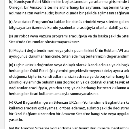
(q) Komisyon Geliri Bildirimi’nin boşluklarından yararlanma girişiminde
Örneğin, bir Amazon Sitesi’ne ait herhangi bir sayfanın, müşterinin tara
açılmasına izin verilmelidir; bunun dışında bir şekilde açılmasını sağlay
(r) Associates Programı’na katılan bir site üzerindeki veya siteden gele
bilgisayarları üzerinde kurulu yazılımlar aracılığıyla olanlar dahil) ya 
(s) Bir robot veya yazılım programı aracılığıyla ya da başka şekilde 
Sitesi’nde Oturumlar oluşturmayacaksınız.
(t) Müşteri değerlendirmesi veya yıldız puanı linkini Ürün Reklam API aracı
uyduğunuz durumlar haricinde, Sitenizde müşterilerimizin değerlendirme
(u) Hiçbir Ürün’ü doğrudan veya dolaylı olarak, kendi adınıza ya da başk
herhangi bir Ödül Etkinliği eylemini gerçekleştirmeyeceksiniz; ayrıca arkada
olduğunuz kişilerin, kendi adlarına, sizin adınıza ya da başka herhangi b
Etkinliği eyleminde bulunmasını doğrudan ya da dolaylı olarak teşvik 
Bağlantılar aracılığıyla, yeniden satış ya da herhangi bir ticari kullanı
herhangi bir ticari kullanım amacıyla sunmayacaksınız.
(v) Özel Bağlantılar içeren Sitenizin URL’sini (Yönlendirme Bağlantıları 
kullanıcı aracısını gizleyemez, örtbas edemez, aldatıcı şekilde değişti
bir Özel Bağlantı üzerinden bir Amazon Sitesi’ne hangi site veya uygula
yasaktır.
(w) Bir Amazon Sitesi’ne yönlendirme yaptığınız durumlarda, bağlantının