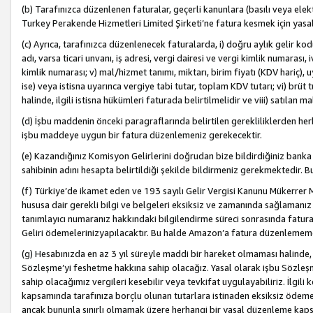
(b) Tarafınızca düzenlenen faturalar, geçerli kanunlara (basılı veya ele
Turkey Perakende Hizmetleri Limited Şirketi’ne fatura kesmek için yasal
(c) Ayrıca, tarafınızca düzenlenecek faturalarda, i) doğru aylık gelir kodu
adı, varsa ticari unvanı, iş adresi, vergi dairesi ve vergi kimlik numarası,
kimlik numarası; v) mal/hizmet tanımı, miktarı, birim fiyatı (KDV hariç)
ise) veya istisna uyarınca vergiye tabi tutar, toplam KDV tutarı; vi) brüt 
halinde, ilgili istisna hükümleri faturada belirtilmelidir ve viii) satılan 
(d) İşbu maddenin önceki paragraflarında belirtilen gerekliliklerden he
işbu maddeye uygun bir fatura düzenlemeniz gerekecektir.
(e) Kazandığınız Komisyon Gelirlerini doğrudan bize bildirdiğiniz banka
sahibinin adını hesapta belirtildiği şekilde bildirmeniz gerekmektedir. 
(f) Türkiye’de ikamet eden ve 193 sayılı Gelir Vergisi Kanunu Mükerrer 
hususa dair gerekli bilgi ve belgeleri eksiksiz ve zamanında sağlamanız
tanımlayıcı numaranız hakkındaki bilgilendirme süreci sonrasında fatur
Geliri ödemelerinizyapılacaktır. Bu halde Amazon’a fatura düzenlemem
(g) Hesabınızda en az 3 yıl süreyle maddi bir hareket olmaması halinde
Sözleşme’yi feshetme hakkına sahip olacağız. Yasal olarak işbu Sözl
sahip olacağımız vergileri kesebilir veya tevkifat uygulayabiliriz. İlgil
kapsamında tarafınıza borçlu olunan tutarlara istinaden eksiksiz ödeme
ancak bununla sınırlı olmamak üzere herhangi bir yasal düzenleme kap