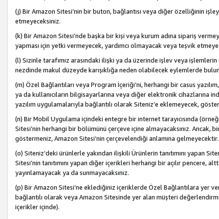
(j) Bir Amazon Sitesi’nin bir buton, bağlantısı veya diğer özelliğinin 
etmeyeceksiniz.
(k) Bir Amazon Sitesi’nde başka bir kişi veya kurum adına sipariş verm
yapması için yetki vermeyecek, yardımcı olmayacak veya teşvik etmeyec
(l) Sizinle tarafımız arasındaki ilişki ya da üzerinde işlev veya işlemler
nezdinde makul düzeyde karışıklığa neden olabilecek eylemlerde bulu
(m) Özel Bağlantıları veya Program İçeriği’ni, herhangi bir casus yazılım,
ya da kullanıcıların bilgisayarlarına veya diğer elektronik cihazlarına 
yazılım uygulamalarıyla bağlantılı olarak Siteniz’e eklemeyecek, göst
(n) Bir Mobil Uygulama içindeki entegre bir internet tarayıcısında (örn
Sitesi’nin herhangi bir bölümünü çerçeve içine almayacaksınız. Ancak, bi
göstermeniz, Amazon Sitesi’nin çerçevelendiği anlamına gelmeyecektir.
(o) Siteniz’deki ürünlerle yakından ilişkili Ürünlerin tanıtımını yapan Si
Sitesi’nin tanıtımını yapan diğer içerikleri herhangi bir açılır pencere, a
yayınlamayacak ya da sunmayacaksınız.
(p) Bir Amazon Sitesi’ne eklediğiniz içeriklerde Özel Bağlantılara yer v
bağlantılı olarak veya Amazon Sitesinde yer alan müşteri değerlendirmele
içerikler içinde).