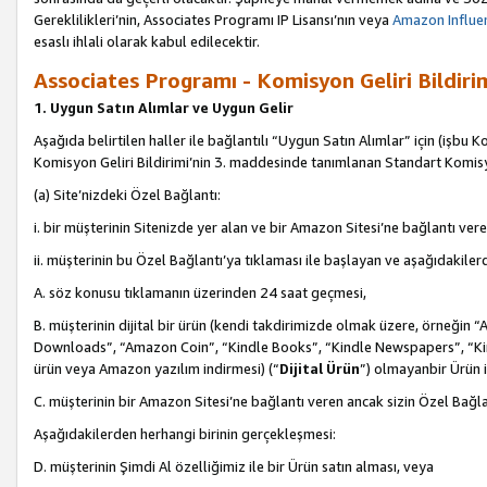
Gereklilikleri’nin, Associates Programı IP Lisansı’nın veya
Amazon Influen
esaslı ihlali olarak kabul edilecektir.
Associates Programı - Komisyon Geliri Bildiri
1. Uygun Satın Alımlar ve Uygun Gelir
Aşağıda belirtilen haller ile bağlantılı “Uygun Satın Alımlar” için (işbu K
Komisyon Geliri Bildirimi’nin 3. maddesinde tanımlanan Standart Komis
(a) Site’nizdeki Özel Bağlantı:
i. bir müşterinin Sitenizde yer alan ve bir Amazon Sitesi’ne bağlantı ver
ii. müşterinin bu Özel Bağlantı’ya tıklaması ile başlayan ve aşağıdakile
A. söz konusu tıklamanın üzerinden 24 saat geçmesi,
B. müşterinin dijital bir ürün (kendi takdirimizde olmak üzere, örneğ
Downloads”, “Amazon Coin”, “Kindle Books”, “Kindle Newspapers”, “Kind
ürün veya Amazon yazılım indirmesi) (“
Dijital Ürün
”) olmayanbir Ürün i
C. müşterinin bir Amazon Sitesi’ne bağlantı veren ancak sizin Özel Bağla
Aşağıdakilerden herhangi birinin gerçekleşmesi:
D. müşterinin Şimdi Al özelliğimiz ile bir Ürün satın alması, veya