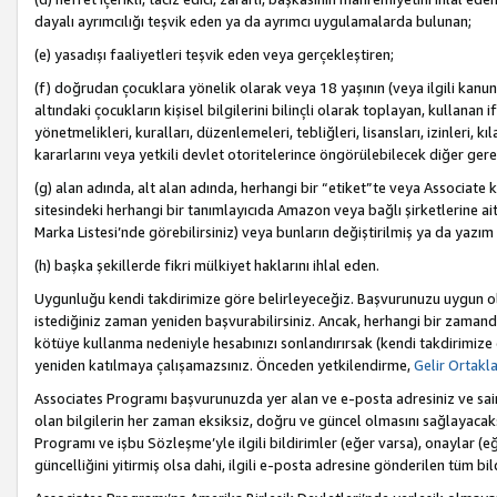
dayalı ayrımcılığı teşvik eden ya da ayrımcı uygulamalarda bulunan;
(e) yasadışı faaliyetleri teşvik eden veya gerçekleştiren;
(f) doğrudan çocuklara yönelik olarak veya 18 yaşının (veya ilgili kanun
altındaki çocukların kişisel bilgilerini bilinçli olarak toplayan, kullana
yönetmelikleri, kuralları, düzenlemeleri, tebliğleri, lisansları, izinleri, k
kararlarını veya yetkili devlet otoritelerince öngörülebilecek diğer gerekl
(g) alan adında, alt alan adında, herhangi bir “etiket”te veya Associate
sitesindeki herhangi bir tanımlayıcıda Amazon veya bağlı şirketlerine ai
Marka Listesi’nde görebilirsiniz) veya bunların değiştirilmiş ya da yazım
(h) başka şekillerde fikri mülkiyet haklarını ihlal eden.
Uygunluğu kendi takdirimize göre belirleyeceğiz. Başvurunuzu uygun o
istediğiniz zaman yeniden başvurabilirsiniz. Ancak, herhangi bir zaman
kötüye kullanma nedeniyle hesabınızı sonlandırırsak (kendi takdirimiz
yeniden katılmaya çalışamazsınız. Önceden yetkilendirme,
Gelir Ortakl
Associates Programı başvurunuzda yer alan ve e-posta adresiniz ve sair ileti
olan bilgilerin her zaman eksiksiz, doğru ve güncel olmasını sağlayacaks
Programı ve işbu Sözleşme’yle ilgili bildirimler (eğer varsa), onaylar (eğ
güncelliğini yitirmiş olsa dahi, ilgili e-posta adresine gönderilen tüm bil