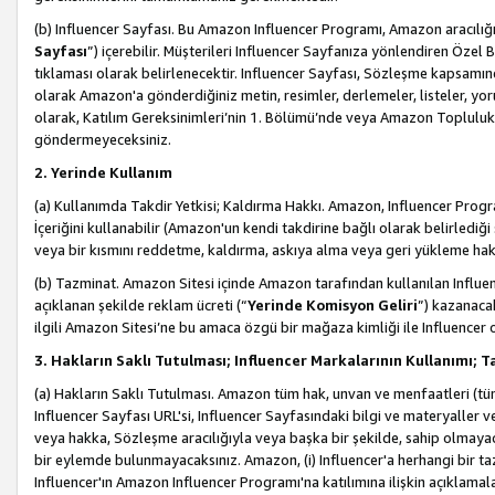
(b) Influencer Sayfası. Bu Amazon Influencer Programı, Amazon aracılığı
Sayfası
”) içerebilir. Müşterileri Influencer Sayfanıza yönlendiren Özel B
tıklaması olarak belirlenecektir. Influencer Sayfası, Sözleşme kapsamınd
olarak Amazon'a gönderdiğiniz metin, resimler, derlemeler, listeler, yorum
olarak, Katılım Gereksinimleri’nin 1. Bölümü’nde veya Amazon Topluluk Ku
göndermeyeceksiniz.
2. Yerinde Kullanım
(a) Kullanımda Takdir Yetkisi; Kaldırma Hakkı. Amazon, Influencer Progra
İçeriğini kullanabilir (Amazon'un kendi takdirine bağlı olarak belirledi
veya bir kısmını reddetme, kaldırma, askıya alma veya geri yükleme hakkı
(b) Tazminat. Amazon Sitesi içinde Amazon tarafından kullanılan Influencer
açıklanan şekilde reklam ücreti (“
Yerinde Komisyon Geliri
”) kazanaca
ilgili Amazon Sitesi’ne bu amaca özgü bir mağaza kimliği ile Influencer 
3. Hakların Saklı Tutulması; Influencer Markalarının Kullanımı;
(a) Hakların Saklı Tutulması. Amazon tüm hak, unvan ve menfaatleri (tüm 
Influencer Sayfası URL'si, Influencer Sayfasındaki bilgi ve materyaller
veya hakka, Sözleşme aracılığıyla veya başka bir şekilde, sahip olmayac
bir eylemde bulunmayacaksınız. Amazon, (i) Influencer'a herhangi bir t
Influencer'ın Amazon Influencer Programı'na katılımına ilişkin açıklamal