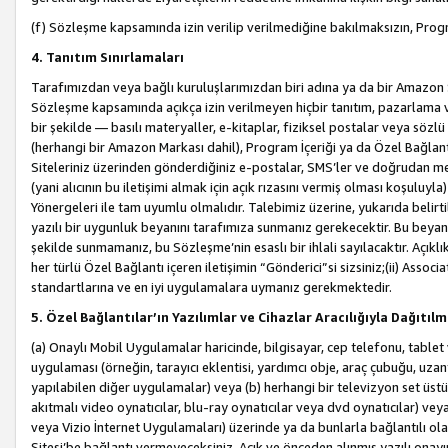
(f) Sözleşme kapsamında izin verilip verilmediğine bakılmaksızın, Progr
4. Tanıtım Sınırlamaları
Tarafımızdan veya bağlı kuruluşlarımızdan biri adına ya da bir Amazon 
Sözleşme kapsamında açıkça izin verilmeyen hiçbir tanıtım, pazarlama v
bir şekilde — basılı materyaller, e-kitaplar, fiziksel postalar veya söz
(herhangi bir Amazon Markası dahil), Program İçeriği ya da Özel Bağlant
Siteleriniz üzerinden gönderdiğiniz e-postalar, SMS’ler ve doğrudan mesaj
(yani alıcının bu iletişimi almak için açık rızasını vermiş olması koşul
Yönergeleri ile tam uyumlu olmalıdır. Talebimiz üzerine, yukarıda belir
yazılı bir uygunluk beyanını tarafımıza sunmanız gerekecektir. Bu beyanı
şekilde sunmamanız, bu Sözleşme’nin esaslı bir ihlali sayılacaktır. Açık
her türlü Özel Bağlantı içeren iletişimin “Gönderici”si sizsiniz;(ii) Asso
standartlarına ve en iyi uygulamalara uymanız gerekmektedir.
5. Özel Bağlantılar’ın Yazılımlar ve Cihazlar Aracılığıyla Dağıtılm
(a) Onaylı Mobil Uygulamalar haricinde, bilgisayar, cep telefonu, tablet 
uygulaması (örneğin, tarayıcı eklentisi, yardımcı obje, araç çubuğu, uzan
yapılabilen diğer uygulamalar) veya (b) herhangi bir televizyon set üstü k
akıtmalı video oynatıcılar, blu-ray oynatıcılar veya dvd oynatıcılar) ve
veya Vizio İnternet Uygulamaları) üzerinde ya da bunlarla bağlantılı o
Sitesi’be bağlantı vermeyeceksiniz. Açık ve önceden alınmış yazılı onay