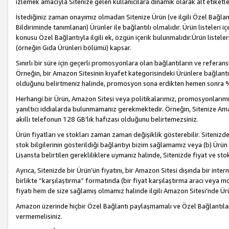
izlemek amacıyla Sitenize gelen kullanıcılara dinamik olarak alt etiketl
İstediğiniz zaman onayımız olmadan Sitenize Ürün (ve ilgili Özel Bağlantı
Bildiriminde tanımlanan) Ürünler ile bağlantılı olmalıdır. Ürün listeleri
konusu Özel Bağlantıyla ilgili ek, özgün içerik bulunmalıdır.Ürün listele
(örneğin Gıda Ürünleri bölümü) kapsar.
Sınırlı bir süre için geçerli promosyonlara olan bağlantıların ve refera
Örneğin, bir Amazon Sitesinin kıyafet kategorisindeki Ürünlere bağlant
olduğunu belirtmeniz halinde, promosyon sona erdikten hemen sonra %15
Herhangi bir Ürün, Amazon Sitesi veya politikalarımız, promosyonlarımız
yanıltıcı iddialarda bulunmamanız gerekmektedir. Örneğin, Sitenize Amazon
akıllı telefonun 128 GB’lık hafızası olduğunu belirtemezsiniz.
Ürün fiyatları ve stokları zaman zaman değişiklik gösterebilir. Sitenizde 
stok bilgilerinin gösterildiği bağlantıyı bizim sağlamamız veya (b) Ürün f
Lisansta belirtilen gerekliliklere uymanız halinde, Sitenizde fiyat ve stok 
Ayrıca, Sitenizde bir Ürün’ün fiyatını, bir Amazon Sitesi dışında bir inte
birlikte “karşılaştırma” formatında (bir fiyat karşılaştırma aracı veya 
fiyatı hem de size sağlamış olmamız halinde ilgili Amazon Sitesi’nde Ür
Amazon üzerinde hiçbir Özel Bağlantı paylaşmamalı ve Özel Bağlantılar
vermemelisiniz.