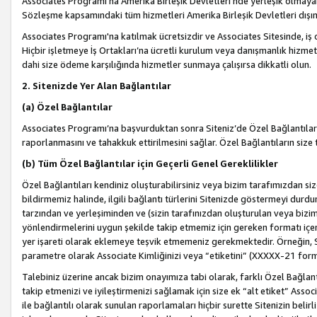
Associates Programı’na Amerika Birleşik Devletleri’nde yerleşik olmayan b
Sözleşme kapsamındaki tüm hizmetleri Amerika Birleşik Devletleri dışınd
Associates Programı'na katılmak ücretsizdir ve Associates Sitesinde, iş
Hiçbir işletmeye İş Ortakları’na ücretli kurulum veya danışmanlık hizme
dahi size ödeme karşılığında hizmetler sunmaya çalışırsa dikkatli olun.
2. Sitenizde Yer Alan Bağlantılar
(a) Özel Bağlantılar
Associates Programı’na başvurduktan sonra Siteniz’de Özel Bağlantılara y
raporlanmasını ve tahakkuk ettirilmesini sağlar. Özel Bağlantıların size
(b) Tüm Özel Bağlantılar için Geçerli Genel Gereklilikler
Özel Bağlantıları kendiniz oluşturabilirsiniz veya bizim tarafımızdan size
bildirmemiz halinde, ilgili bağlantı türlerini Sitenizde göstermeyi durdu
tarzından ve yerleşiminden ve (sizin tarafınızdan oluşturulan veya bizi
yönlendirmelerini uygun şekilde takip etmemiz için gereken formatı içer
yer işareti olarak eklemeye teşvik etmemeniz gerekmektedir. Örneğin, 
parametre olarak Associate Kimliğinizi veya “etiketini” (XXXXX-21 for
Talebiniz üzerine ancak bizim onayımıza tabi olarak, farklı Özel Bağlantı
takip etmenizi ve iyileştirmenizi sağlamak için size ek “alt etiket” Assoc
ile bağlantılı olarak sunulan raporlamaları hiçbir surette Sitenizin belirli 