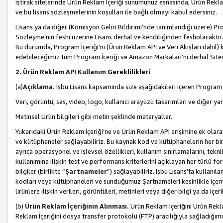
iştirak sitelerinde Ürün Reklam İçeriği sunumunuz esnasında, Ürün Reklam 
ve bu lisans sözleşmelerinin koşulları ile bağlı olmayı kabul edersiniz.
Lisans ya da diğer (Komisyon Geliri Bildirimi’nde tanımlandığı üzer
Sözleşme’nin feshi üzerine Lisans derhal ve kendiliğinden fesholacaktır.
Bu durumda, Program İçeriği’ni (Ürün Reklam API ve Veri Akışları dahil
edebileceğimiz tüm Program İçeriği ve Amazon Markaları’nı derhal Siteni
2. Ürün Reklam API Kullanım Gereklilikleri
(a)
Açıklama.
İşbu Lisans kapsamında size aşağıdakileri içeren Program İ
Veri, görüntü, ses, video, logo, kullanıcı arayüzü tasarımları ve diğer ya
Metinsel Ürün bilgileri gibi metin şeklinde materyaller.
Yukarıdaki Ürün Reklam İçeriği’ne ve Ürün Reklam API erişimine ek olar
ve kütüphaneler sağlayabiliriz. Bu kaynak kod ve kütüphanelerin her biri s
ayrıca operasyonel ve işlevsel özellikleri, kullanım sınırlamalarını, tekn
kullanımına ilişkin test ve performans kriterlerini açıklayan her türlü fo
bilgiler (birlikte “
Şartnameler
”) sağlayabiliriz. İşbu Lisans’ta kullan
kodları veya kütüphaneleri ve sunduğumuz Şartnameleri kesinlikle içerme
ürünlere ilişkin verileri, görüntüleri, metinleri veya diğer bilgi ya da içer
(b)
Ürün Reklam İçeriğinin Alınması.
Ürün Reklam İçeriğini Ürün Rekla
Reklam İçeriğini dosya transfer protokolü (FTP) aracılığıyla sağladığımız 