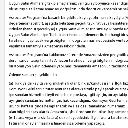
Uygun Satın Alımları iç takip amaçlarımız ve ilgili ay boyunca kazandığ
oluşturup size iletme amaçları doğrultusunda doğru ve kapsamlı bir şek
AssociatesProgramı’na başarılı bir şekilde kayıt yaptırmanız kaydıyla (
değerlendirilecektir), aşağıda belirtilen geçerli tevkifat veya kesintilere
indirilen (hangisi geçerliyse) Uygun Satın Alımlar için size aylık bazda 
Uygun Satın Alımlar için Türk Lirası cinsinden ödenecektir. Herhangi b
tarafından yapılacak vergi bilgilerinin doğrulanması neticesinde verile
yapılması tamamıyla Amazon’un takdirindedir.
Associates Programı’na katılımınız sürecinde Amazon sizden periyodik verg
durumlarda, talep tarihi ile Amazon tarafından vergi bilgilerinin doğru
bir Komisyon Geliri ödemesi yapılması tamamıyla Amazon’un takdirinde
Ödeme şartları şu şekildedir:
(a) Türkiye’de kayıtlı vergi mükellefi olan bir kişi/kuruluş iseniz: İlgili
Komisyon Gelirlerinin tutarlarını esas alarak) sizinle paylaşacak ve siz
için sunulan hizmetleri teyit eden bir e-postayı, ilgili ay için, bu ayı 
ayı içinde sunulan hizmetler için, hak kazandığınız Komisyon Gelirleri (i
üçüncü haftası içinde hesaplanacak ve size özel tanımlayıcı numaranız ile
alan bilgileri esas alarak Amazon’a, işbu Program Politikası kapsamında a
(e-fatura veya e-arşiv fatura) düzenleyeceksiniz. İlgili fatura tarafımı
faturanın onaylanmasına istinaden size ödeme yapacağız.