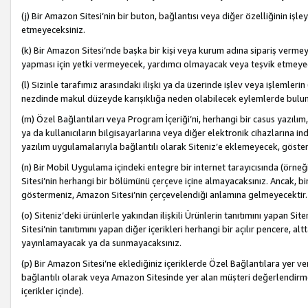
(j) Bir Amazon Sitesi’nin bir buton, bağlantısı veya diğer özelliğinin 
etmeyeceksiniz.
(k) Bir Amazon Sitesi’nde başka bir kişi veya kurum adına sipariş verm
yapması için yetki vermeyecek, yardımcı olmayacak veya teşvik etmeyec
(l) Sizinle tarafımız arasındaki ilişki ya da üzerinde işlev veya işlemler
nezdinde makul düzeyde karışıklığa neden olabilecek eylemlerde bulu
(m) Özel Bağlantıları veya Program İçeriği’ni, herhangi bir casus yazılım,
ya da kullanıcıların bilgisayarlarına veya diğer elektronik cihazlarına 
yazılım uygulamalarıyla bağlantılı olarak Siteniz’e eklemeyecek, göst
(n) Bir Mobil Uygulama içindeki entegre bir internet tarayıcısında (örn
Sitesi’nin herhangi bir bölümünü çerçeve içine almayacaksınız. Ancak, bi
göstermeniz, Amazon Sitesi’nin çerçevelendiği anlamına gelmeyecektir.
(o) Siteniz’deki ürünlerle yakından ilişkili Ürünlerin tanıtımını yapan Si
Sitesi’nin tanıtımını yapan diğer içerikleri herhangi bir açılır pencere, a
yayınlamayacak ya da sunmayacaksınız.
(p) Bir Amazon Sitesi’ne eklediğiniz içeriklerde Özel Bağlantılara yer v
bağlantılı olarak veya Amazon Sitesinde yer alan müşteri değerlendirmele
içerikler içinde).