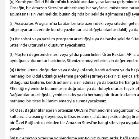
(q) Komisyon Geliri Bildirimi’nin boşluklarından yararlanma girişiminde
Örneğin, bir Amazon Sitesi’ne ait herhangi bir sayfanın, müşterinin tara
açılmasına izin verilmelidir; bunun dışında bir şekilde açılmasını sağlay
(r) Associates Programı’na katılan bir site üzerindeki veya siteden gele
bilgisayarları üzerinde kurulu yazılımlar aracılığıyla olanlar dahil) ya 
(s) Bir robot veya yazılım programı aracılığıyla ya da başka şekilde 
Sitesi’nde Oturumlar oluşturmayacaksınız.
(t) Müşteri değerlendirmesi veya yıldız puanı linkini Ürün Reklam API aracı
uyduğunuz durumlar haricinde, Sitenizde müşterilerimizin değerlendirme
(u) Hiçbir Ürün’ü doğrudan veya dolaylı olarak, kendi adınıza ya da başk
herhangi bir Ödül Etkinliği eylemini gerçekleştirmeyeceksiniz; ayrıca arkada
olduğunuz kişilerin, kendi adlarına, sizin adınıza ya da başka herhangi b
Etkinliği eyleminde bulunmasını doğrudan ya da dolaylı olarak teşvik 
Bağlantılar aracılığıyla, yeniden satış ya da herhangi bir ticari kullanı
herhangi bir ticari kullanım amacıyla sunmayacaksınız.
(v) Özel Bağlantılar içeren Sitenizin URL’sini (Yönlendirme Bağlantıları 
kullanıcı aracısını gizleyemez, örtbas edemez, aldatıcı şekilde değişti
bir Özel Bağlantı üzerinden bir Amazon Sitesi’ne hangi site veya uygula
yasaktır.
(w) Bir Amazon Sitesi’ne yönlendirme yaptığınız durumlarda, bağlantının