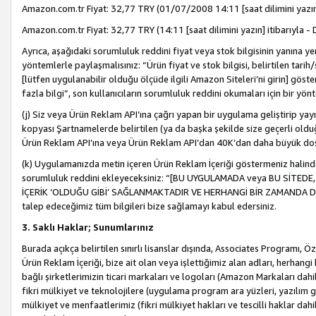
Amazon.com.tr Fiyat: 32,77 TRY (01/07/2008 14:11 [saat dilimini yazın] 
Amazon.com.tr Fiyat: 32,77 TRY (14:11 [saat dilimini yazın] itibarıyla - 
Ayrıca, aşağıdaki sorumluluk reddini fiyat veya stok bilgisinin yanına yer
yöntemlerle paylaşmalısınız: “Ürün fiyat ve stok bilgisi, belirtilen tarih
[lütfen uygulanabilir olduğu ölçüde ilgili Amazon Siteleri’ni girin] göste
fazla bilgi”, son kullanıcıların sorumluluk reddini okumaları için bir yön
(j) Siz veya Ürün Reklam API’ına çağrı yapan bir uygulama geliştirip ya
kopyası Şartnamelerde belirtilen (ya da başka şekilde size geçerli olduğ
Ürün Reklam API’ına veya Ürün Reklam API’dan 40K’dan daha büyük do
(k) Uygulamanızda metin içeren Ürün Reklam İçeriği göstermeniz halinde
sorumluluk reddini ekleyeceksiniz: “[BU UYGULAMADA veya BU SİTEDE,
İÇERİK ‘OLDUĞU GİBİ’ SAĞLANMAKTADIR VE HERHANGİ BİR ZAMANDA DEĞİŞ
talep edeceğimiz tüm bilgileri bize sağlamayı kabul edersiniz.
3. Saklı Haklar; Sunumlarınız
Burada açıkça belirtilen sınırlı lisanslar dışında, Associates Programı, Ö
Ürün Reklam İçeriği, bize ait olan veya işlettiğimiz alan adları, herhangi
bağlı şirketlerimizin ticari markaları ve logoları (Amazon Markaları dah
fikri mülkiyet ve teknolojilere (uygulama program ara yüzleri, yazılım gel
mülkiyet ve menfaatlerimiz (fikri mülkiyet hakları ve tescilli haklar dahil)