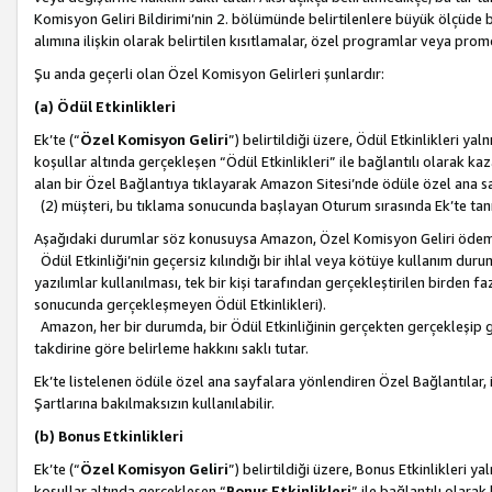
Komisyon Geliri Bildirimi’nin 2. bölümünde belirtilenlere büyük ölçüde 
alımına ilişkin olarak belirtilen kısıtlamalar, özel programlar veya pro
Şu anda geçerli olan Özel Komisyon Gelirleri şunlardır:
(a) Ödül Etkinlikleri
Ek’te (“
Özel Komisyon Geliri
”) belirtildiği üzere, Ödül Etkinlikleri ya
koşullar altında gerçekleşen “Ödül Etkinlikleri” ile bağlantılı olarak kaza
alan bir Özel Bağlantıya tıklayarak Amazon Sitesi’nde ödüle özel ana s
(2) müşteri, bu tıklama sonucunda başlayan Oturum sırasında Ek’te ta
Aşağıdaki durumlar söz konusuysa Amazon, Özel Komisyon Geliri öde
Ödül Etkinliği’nin geçersiz kılındığı bir ihlal veya kötüye kullanım dur
yazılımlar kullanılması, tek bir kişi tarafından gerçekleştirilen birden f
sonucunda gerçekleşmeyen Ödül Etkinlikleri).
Amazon, her bir durumda, bir Ödül Etkinliğinin gerçekten gerçekleşip 
takdirine göre belirleme hakkını saklı tutar.
Ek’te listelenen ödüle özel ana sayfalara yönlendiren Özel Bağlantılar, i
Şartlarına bakılmaksızın kullanılabilir.
(b) Bonus Etkinlikleri
Ek’te (“
Özel Komisyon Geliri
”) belirtildiği üzere, Bonus Etkinlikleri 
koşullar altında gerçekleşen “
Bonus Etkinlikleri
” ile bağlantılı olarak 