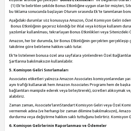
(1) Ek’te belirtilen şekilde Bonus Etkinliğine uygun olan bir müşteri, S
bu tıklama sonucunda başlayan Oturum sırasında Ek’te tanımlanan bon
Aşağıdaki durumlar söz konusuysa Amazon, Özel Komisyon Geliri öde
Bonus Etkinliğinin geçersiz kılındığı bir ihlal veya kötüye kullanım dur
yazılımlar kullanılması, tekrarlayan Bonus Etkinlikleri veya Sitenizdek
Amazon, her bir durumda, bir Bonus Etkinliğinin gerçekten gerçekleşip 
takdirine göre belirleme hakkını saklı tutar.
Ek’te listelenen bonusa özel ana sayfalara yönlendiren Özel Bağlantılar, 
Şartlarına bakılmaksızın kullanılabilir.
5. Komisyon Geliri Sınırlamaları
Associates etiketleri yalnızca Amazon Associates komisyonlarından yarar
aynı trafiği kullanarak hem Amazon Associates Programı hem de başka b
bağlantıları manipüle ederek veya birleştirerek), ücretleri alıkoymak 
alabiliriz.
Zaman zaman, Associate’larınStandart Komisyon Geliri veya Özel Komisy
vermemek adına (ve herhangi bir zaman dilimine bakılmaksızın), Amazon
durdurma veya değiştirme hakkını saklı tuttuğunu belirtiriz. Komisyon Gel
6. Komisyon Gelirlerinin Raporlanması ve Ödemeler