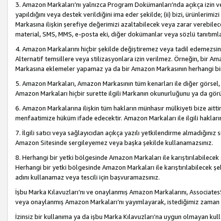
3. Amazon Markaları’nı yalnızca Program Dokümanları’nda açıkça izin ver
yapıldığını veya destek verildiğini ima eder şekilde; (ii) bizi, ürünlerim
Markasına ilişkin şerefiye değerimizi azaltabilecek veya zarar verebilec
material, SMS, MMS, e-posta eki, diğer dokümanlar veya sözlü tanıtıml
4. Amazon Markalarını hiçbir şekilde değiştiremez veya tadil edemezsin
Alternatif temsillere veya stilizasyonlara izin verilmez. Örneğin, bir A
Markasına eklemeler yapamaz ya da bir Amazon Markasının herhangi bir
5. Amazon Markaları, Amazon Markasının tüm kenarları ile diğer görsel, 
Amazon Markaları hiçbir surette ilgili Markanın okunurluğunu ya da görü
6. Amazon Markalarına ilişkin tüm hakların münhasır mülkiyeti bize aitt
menfaatimize hüküm ifade edecektir. Amazon Markaları ile ilgili hakları
7. İlgili satıcı veya sağlayıcıdan açıkça yazılı yetkilendirme almadığınız s
Amazon Sitesinde sergileyemez veya başka şekilde kullanamazsınız.
8. Herhangi bir yetki bölgesinde Amazon Markaları ile karıştırılabilecek
Herhangi bir yetki bölgesinde Amazon Markaları ile karıştırılabilecek şek
adını kullanamaz veya tescili için başvuramazsınız.
İşbu Marka Kılavuzları’nı ve onaylanmış Amazon Markalarını, AssociatesSi
veya onaylanmış Amazon Markaları’nı yayımlayarak, istediğimiz zaman v
İzinsiz bir kullanıma ya da işbu Marka Kılavuzları’na uygun olmayan kul