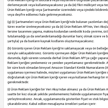
Ürün Reklam İçeriği’ni satıcılara veya müşterilere doğrudan pazarlamak, 
derlemeyecek veya kullanmayacaksınız ya da (iii) fikri mülkiyet veya tesci
Ürün Reklam İçeriği veya Şartnameler üzerindeki veya içindeki bildiri
veya deşifre edilemez hale getirmeyeceksiniz.
(g) (i) Şartnameleri veya Ürün Reklam İçeriği’nde bulunan yazılımları d
türev eserler üretmeyeceksiniz ya da (ii) Ürün Reklam API’nin, Veri Akışla
tersine tasarımını yapma, makina kodundan sembolik koda çevirme, üst
tutulamadığı ya da sınırlandırılamadığı durumlar hariç olmak üzere ve b
şartıyla) ya da bunların kaynak kodlarını oluşturmayacaksınız.
(h) Görüntü içeren Ürün Reklam İçeriği’ni saklamayacak veya ön belleğe 
süreyle saklayabilirsiniz. Görüntü içermeyen diğer Ürün Reklam İçeriğin
durumda, ilgili sürenin sonunda derhal Ürün Reklam API’ya çağrı yaparak
Reklam İçeriğini yenilemeniz ve yeniden yayımlamanız gerekmektedir. Ak
bir süre kısıtı olmadan bireysel Amazon Standart Kimlik Numaralarını (AS
uygulaması içermesi halinde, müşteri uygulaması Ürün Reklam İçeriğin
doğrulamak için Ürün Reklam İçeriği içeren veya kullanan herhangi bir m
gerekmektedir.
(i) Ürün Reklam İçeriğini bir Veri Akışı’ndan almanız ya da Ürün Reklam
saatte bir kez olacak şekilde yenilememeniz halinde uygulamanızın fiya
yerleştireceksiniz. Ancak, uygulamanızda gösterilen fiyat ve stok bilgis
çıkarabilirsiniz. Kabul edilen mesajlaşma örnekleri şunları içerir: