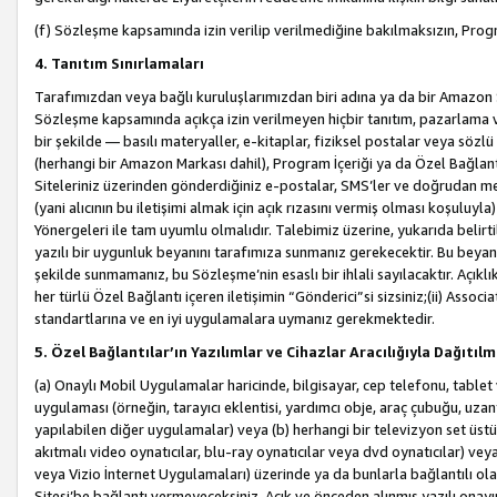
(f) Sözleşme kapsamında izin verilip verilmediğine bakılmaksızın, Progr
4. Tanıtım Sınırlamaları
Tarafımızdan veya bağlı kuruluşlarımızdan biri adına ya da bir Amazon 
Sözleşme kapsamında açıkça izin verilmeyen hiçbir tanıtım, pazarlama v
bir şekilde — basılı materyaller, e-kitaplar, fiziksel postalar veya söz
(herhangi bir Amazon Markası dahil), Program İçeriği ya da Özel Bağlant
Siteleriniz üzerinden gönderdiğiniz e-postalar, SMS’ler ve doğrudan mesaj
(yani alıcının bu iletişimi almak için açık rızasını vermiş olması koşul
Yönergeleri ile tam uyumlu olmalıdır. Talebimiz üzerine, yukarıda belir
yazılı bir uygunluk beyanını tarafımıza sunmanız gerekecektir. Bu beyanı
şekilde sunmamanız, bu Sözleşme’nin esaslı bir ihlali sayılacaktır. Açık
her türlü Özel Bağlantı içeren iletişimin “Gönderici”si sizsiniz;(ii) Asso
standartlarına ve en iyi uygulamalara uymanız gerekmektedir.
5. Özel Bağlantılar’ın Yazılımlar ve Cihazlar Aracılığıyla Dağıtılm
(a) Onaylı Mobil Uygulamalar haricinde, bilgisayar, cep telefonu, tablet 
uygulaması (örneğin, tarayıcı eklentisi, yardımcı obje, araç çubuğu, uzan
yapılabilen diğer uygulamalar) veya (b) herhangi bir televizyon set üstü k
akıtmalı video oynatıcılar, blu-ray oynatıcılar veya dvd oynatıcılar) ve
veya Vizio İnternet Uygulamaları) üzerinde ya da bunlarla bağlantılı o
Sitesi’be bağlantı vermeyeceksiniz. Açık ve önceden alınmış yazılı onay