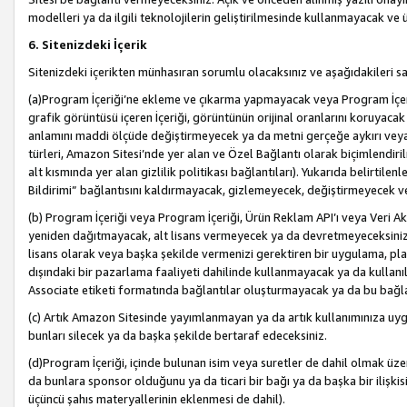
modelleri ya da ilgili teknolojilerin geliştirilmesinde kullanmayacak ve 
6. Sitenizdeki İçerik
Sitenizdeki içerikten münhasıran sorumlu olacaksınız ve aşağıdakileri s
(a)Program İçeriği’ne ekleme ve çıkarma yapmayacak veya Program İçeriği
grafik görüntüsü içeren İçeriği, görüntünün orijinal oranlarını koruyacak
anlamını maddi ölçüde değiştirmeyecek ya da metni gerçeğe aykırı veya y
türleri, Amazon Sitesi’nde yer alan ve Özel Bağlantı olarak biçimlendiril
alt kısmında yer alan gizlilik politikası bağlantıları). Yukarıda belirtilenl
Bildirimi” bağlantısını kaldırmayacak, gizlemeyecek, değiştirmeyecek
(b) Program İçeriği veya Program İçeriği, Ürün Reklam API’ı veya Veri 
yeniden dağıtmayacak, alt lisans vermeyecek ya da devretmeyeceksiniz. Ö
lisans olarak veya başka şekilde vermenizi gerektiren bir uygulama, plat
dışındaki bir pazarlama faaliyeti dahilinde kullanmayacak ya da kullanı
Associate etiketi formatında bağlantılar oluşturmayacak ya da bu bağla
(c) Artık Amazon Sitesinde yayımlanmayan ya da artık kullanımınıza uygu
bunları silecek ya da başka şekilde bertaraf edeceksiniz.
(d)Program İçeriği, içinde bulunan isim veya suretler de dahil olmak üzer
da bunlara sponsor olduğunu ya da ticari bir bağı ya da başka bir ilişki
üçüncü şahıs materyallerinin eklenmesi de dahil).