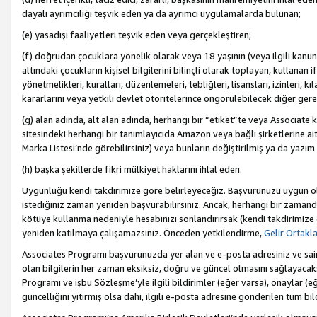
dayalı ayrımcılığı teşvik eden ya da ayrımcı uygulamalarda bulunan;
(e) yasadışı faaliyetleri teşvik eden veya gerçekleştiren;
(f) doğrudan çocuklara yönelik olarak veya 18 yaşının (veya ilgili kanun
altındaki çocukların kişisel bilgilerini bilinçli olarak toplayan, kullana
yönetmelikleri, kuralları, düzenlemeleri, tebliğleri, lisansları, izinleri, k
kararlarını veya yetkili devlet otoritelerince öngörülebilecek diğer gerekl
(g) alan adında, alt alan adında, herhangi bir “etiket”te veya Associate
sitesindeki herhangi bir tanımlayıcıda Amazon veya bağlı şirketlerine ai
Marka Listesi’nde görebilirsiniz) veya bunların değiştirilmiş ya da yazım
(h) başka şekillerde fikri mülkiyet haklarını ihlal eden.
Uygunluğu kendi takdirimize göre belirleyeceğiz. Başvurunuzu uygun o
istediğiniz zaman yeniden başvurabilirsiniz. Ancak, herhangi bir zaman
kötüye kullanma nedeniyle hesabınızı sonlandırırsak (kendi takdirimiz
yeniden katılmaya çalışamazsınız. Önceden yetkilendirme,
Gelir Ortakl
Associates Programı başvurunuzda yer alan ve e-posta adresiniz ve sair ileti
olan bilgilerin her zaman eksiksiz, doğru ve güncel olmasını sağlayacaks
Programı ve işbu Sözleşme’yle ilgili bildirimler (eğer varsa), onaylar (eğ
güncelliğini yitirmiş olsa dahi, ilgili e-posta adresine gönderilen tüm bil