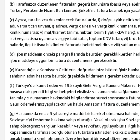
(b) Tarafınızca düzenlenen faturalar, geçerli kanunlara (basılı veya ele
Turkey Perakende Hizmetleri Limited Şirketi’ne fatura kesmek için yasal
(c) Ayrıca, tarafınızca düzenlenecek faturalarda, i) doğru aylık gelir kodu
adı, varsa ticari unvanı, iş adresi, vergi dairesi ve vergi kimlik numarası,
kimlik numarası; v) mal/hizmet tanımı, miktarı, birim fiyatı (KDV hariç)
ise) veya istisna uyarınca vergiye tabi tutar, toplam KDV tutarı; vi) brüt 
halinde, ilgili istisna hükümleri faturada belirtilmelidir ve viii) satılan 
(d) İşbu maddenin önceki paragraflarında belirtilen gerekliliklerden he
işbu maddeye uygun bir fatura düzenlemeniz gerekecektir.
(e) Kazandığınız Komisyon Gelirlerini doğrudan bize bildirdiğiniz banka
sahibinin adını hesapta belirtildiği şekilde bildirmeniz gerekmektedir. 
(f) Türkiye’de ikamet eden ve 193 sayılı Gelir Vergisi Kanunu Mükerrer 
hususa dair gerekli bilgi ve belgeleri eksiksiz ve zamanında sağlamanız
tanımlayıcı numaranız hakkındaki bilgilendirme süreci sonrasında fatur
Geliri ödemelerinizyapılacaktır. Bu halde Amazon’a fatura düzenlemem
(g) Hesabınızda en az 3 yıl süreyle maddi bir hareket olmaması halinde
Sözleşme’yi feshetme hakkına sahip olacağız. Yasal olarak işbu Sözl
sahip olacağımız vergileri kesebilir veya tevkifat uygulayabiliriz. İlgil
kapsamında tarafınıza borçlu olunan tutarlara istinaden eksiksiz ödeme
ancak bununla sınırlı olmamak üzere herhangi bir yasal düzenleme kap