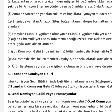
(e) kullanıcıları bir aracı site üzerinden, müşteri bir bağlantıya tıkla
şekilde bir Amazon Sitesi’ne yönlendiren bağlantılar aracılığıyla Amazon
(f) Amazon Sitesi’nde yer alan hüküm ve koşullara uymayan müşteriler t
(g) Sitenizde yer alan Amazon Sitesi bağlantılarının doğru formatlanm
alımları;
(h) Onaylı bir Mobil Uygulama olmayan bir Mobil Uygulama’da yer alan b
(aşağıda Fikri Mülkiyet Lisansı’nda tanımlandığı üzere) Ürün Reklam API
aracılığıyla satın alınan Ürünler;
(i) işbu Komisyon Geliri Bildirimi’nin 4(a) bölümünde belirtildiği hali ile Ö
(j)Sözleşme’de aksi belirtilmemesi kaydıyla, abonelik olarak satın alına
(k) Ürün listeleme sayfasında erişilebilir olmayan ön sipariş veya ön sü
3. Standart Komisyon Geliri
İşbu Komisyon Geliri Bildirim’inde belirtilen sınırlamalara ve Sözleşme
(“
Standart Komisyon Geliri
”) ödeyeceğiz. Komisyon geliri Uygun Ge
4. Özel Komisyon Geliri veya Promosyonlar
Bazı Associate’lar, ek veya alternatif komisyon geliri (“
Özel Komisyon 
belirtilen herhangi bir süreye bakılmaksızın), Amazon, herhangi bir 
veya değiştirme hakkını saklı tutar. Aksi açıkça belirtilmedikçe, bu tür