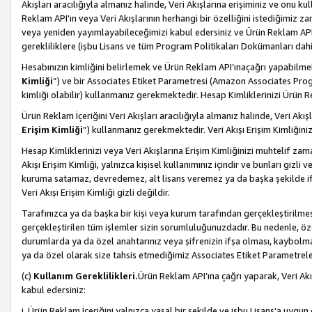
Akışları aracılığıyla almanız halinde, Veri Akışlarına erişiminiz ve onu k
Reklam API’ın veya Veri Akışlarının herhangi bir özelliğini istediğimiz
veya yeniden yayımlayabileceğimizi kabul edersiniz ve Ürün Reklam API’a v
gerekliliklere (işbu Lisans ve tüm Program Politikaları Dokümanları da
Hesabınızın kimliğini belirlemek ve Ürün Reklam API’ınaçağrı yapabilmek i
Kimliği
”) ve bir Associates Etiket Parametresi (Amazon Associates Prog
kimliği olabilir) kullanmanız gerekmektedir. Hesap Kimliklerinizi Ürün R
Ürün Reklam İçeriğini Veri Akışları aracılığıyla almanız halinde, Veri Akış
Erişim Kimliği
”) kullanmanız gerekmektedir. Veri Akışı Erişim Kimliğiniz
Hesap Kimliklerinizi veya Veri Akışlarına Erişim Kimliğinizi muhtelif zama
Akışı Erişim Kimliği, yalnızca kişisel kullanımınız içindir ve bunları giz
kuruma satamaz, devredemez, alt lisans veremez ya da başka şekilde ifşa
Veri Akışı Erişim Kimliği gizli değildir.
Tarafınızca ya da başka bir kişi veya kurum tarafından gerçekleştirilmes
gerçekleştirilen tüm işlemler sizin sorumluluğunuzdadır. Bu nedenle, öze
durumlarda ya da özel anahtarınız veya şifrenizin ifşa olması, kaybolmas
ya da özel olarak size tahsis etmediğimiz Associates Etiket Parametreleri
(c)
Kullanım Gereklilikleri.
Ürün Reklam API’ına çağrı yaparak, Veri Akı
kabul edersiniz:
i. Ürün Reklam İçeriğini yalnızca yasal bir şekilde ve işbu Lisans’a uygun