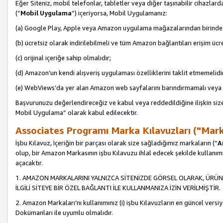
Eğer Siteniz, mobil telefonlar, tabletler veya diğer taşınabilir cihazlar
(“
Mobil Uygulama
”) içeriyorsa, Mobil Uygulamanız:
(a) Google Play, Apple veya Amazon uygulama mağazalarından birinde 
(b) ücretsiz olarak indirilebilmeli ve tüm Amazon bağlantıları erişim ücre
(c) orijinal içeriğe sahip olmalıdır;
(d) Amazon’un kendi alışveriş uygulaması özelliklerini taklit etmemelidi
(e) WebViews’da yer alan Amazon web sayfalarını barındırmamalı veya
Başvurunuzu değerlendireceğiz ve kabul veya reddedildiğine ilişkin si
Mobil Uygulama” olarak kabul edilecektir.
Associates Programı Marka Kılavuzları ("Mark
İşbu Kılavuz, İçeriğin bir parçası olarak size sağladığımız markaların (“
A
olup, bir Amazon Markasının işbu Kılavuzu ihlal edecek şekilde kullanım
açacaktır.
1. AMAZON MARKALARINI YALNIZCA SİTENİZDE GÖRSEL OLARAK, ÜRÜN
İLGİLİ SİTEYE BİR ÖZEL BAĞLANTI İLE KULLANMANIZA İZİN VERİLMİŞTİR.
2. Amazon Markaları’nı kullanımınız (i) işbu Kılavuzların en güncel versiy
Dokümanları ile uyumlu olmalıdır.