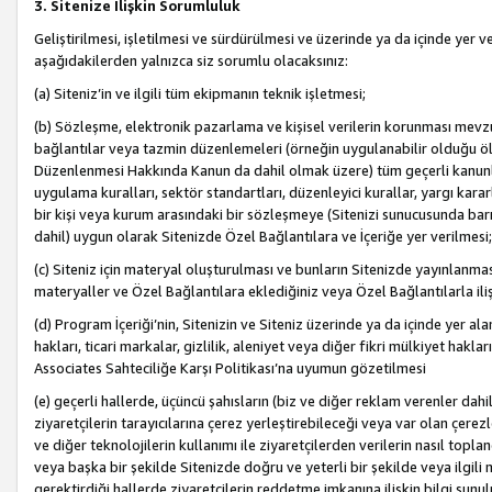
3. Sitenize İlişkin Sorumluluk
Geliştirilmesi, işletilmesi ve sürdürülmesi ve üzerinde ya da içinde yer ve
aşağıdakilerden yalnızca siz sorumlu olacaksınız:
(a) Siteniz’in ve ilgili tüm ekipmanın teknik işletmesi;
(b) Sözleşme, elektronik pazarlama ve kişisel verilerin korunması mevzua
bağlantılar veya tazmin düzenlemeleri (örneğin uygulanabilir olduğu ölç
Düzenlenmesi Hakkında Kanun da dahil olmak üzere) tüm geçerli kanunlar, y
uygulama kuralları, sektör standartları, düzenleyici kurallar, yargı kararl
bir kişi veya kurum arasındaki bir sözleşmeye (Sitenizi sunucusunda barı
dahil) uygun olarak Sitenizde Özel Bağlantılara ve İçeriğe yer verilmesi;
(c) Siteniz için materyal oluşturulması ve bunların Sitenizde yayınlanmas
materyaller ve Özel Bağlantılara eklediğiniz veya Özel Bağlantılarla ili
(d) Program İçeriği’nin, Sitenizin ve Siteniz üzerinde ya da içinde yer al
hakları, ticari markalar, gizlilik, aleniyet veya diğer fikri mülkiyet hak
Associates Sahteciliğe Karşı Politikası’na uyumun gözetilmesi
(e) geçerli hallerde, üçüncü şahısların (biz ve diğer reklam verenler dah
ziyaretçilerin tarayıcılarına çerez yerleştirebileceği veya var olan çerezler
ve diğer teknolojilerin kullanımı ile ziyaretçilerden verilerin nasıl toplandı
veya başka bir şekilde Sitenizde doğru ve yeterli bir şekilde veya ilgili 
gerektirdiği hallerde ziyaretçilerin reddetme imkanına ilişkin bilgi sunul