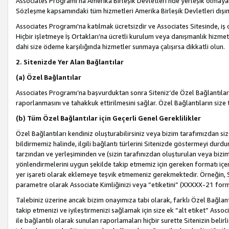
Associates Programı’na Amerika Birleşik Devletleri’nde yerleşik olmayan b
Sözleşme kapsamındaki tüm hizmetleri Amerika Birleşik Devletleri dışınd
Associates Programı'na katılmak ücretsizdir ve Associates Sitesinde, iş
Hiçbir işletmeye İş Ortakları’na ücretli kurulum veya danışmanlık hizme
dahi size ödeme karşılığında hizmetler sunmaya çalışırsa dikkatli olun.
2. Sitenizde Yer Alan Bağlantılar
(a) Özel Bağlantılar
Associates Programı’na başvurduktan sonra Siteniz’de Özel Bağlantılara y
raporlanmasını ve tahakkuk ettirilmesini sağlar. Özel Bağlantıların size
(b) Tüm Özel Bağlantılar için Geçerli Genel Gereklilikler
Özel Bağlantıları kendiniz oluşturabilirsiniz veya bizim tarafımızdan size
bildirmemiz halinde, ilgili bağlantı türlerini Sitenizde göstermeyi durdu
tarzından ve yerleşiminden ve (sizin tarafınızdan oluşturulan veya bizi
yönlendirmelerini uygun şekilde takip etmemiz için gereken formatı içer
yer işareti olarak eklemeye teşvik etmemeniz gerekmektedir. Örneğin, 
parametre olarak Associate Kimliğinizi veya “etiketini” (XXXXX-21 for
Talebiniz üzerine ancak bizim onayımıza tabi olarak, farklı Özel Bağlantı
takip etmenizi ve iyileştirmenizi sağlamak için size ek “alt etiket” Assoc
ile bağlantılı olarak sunulan raporlamaları hiçbir surette Sitenizin belirli 