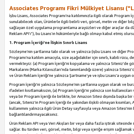
Associates Programı Fikri Mülkiyet Lisansı ("L
İşbu Lisans, Associates Programı’na katılımınızla ilgili olarak Program İ
sunulabilecek olan, Ürünlerle ilgili belirli veri, görsel, metin ve diğer bilg
sağlayan özel uygulama programlama arayüzleri ve diğer araçlar da dâh
Reklam API’ı”), bu Lisans’ın hükümleriyle bağlı olmayı kabul etmiş olurs
1. Program İçeriği’ne İlişkin Sınırlı Lisans
Sözleşme’nin şartlarına tabi olarak ve yalnızca (işbu Lisans ve diğer Pr
Programı’na katılım amacıyla, size aşağıdakiler için sınırlı, kabili rücu, 
vermekteyiz: (a) Program İçeriği’ni kopyalama ve yalnızca Siteniz’de gö
Markalarını (Marka Kılavuzları’nda tanımlandığı üzere) yalnızca Siteniz’
ve Ürün Reklam İçeriği’ne yalnızca Şartname’ye ve işbu Lisans’a uygun 
Program İçeriği’ni yalnızca Sözleşme’nin şartlarına uygun olarak ve bura
ifadeleri kısıtlamaksızın, (a) Program İçeriği’ni yalnızca son kullanıcılar
veya bir Program İçeriği ile birlikte, bir Amazon Sitesi dışında başka bi
(ancak, Siteniz’in Program İçeriği ile yakından ilişkili olmayan kısımları,
kullanımını yalnızca ilgili Ürün Detay sayfasıyla veya Amazon Sitesi’nin 
bağlantılandırmayacaksınız.
Ürün Reklam API veya Veri Akışları bir veya daha fazla iştirak sitesinde s
sağlar. Bu türden veri, görsel, metin, bilgi veya içeriğe erişim sağlama