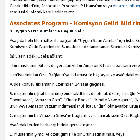
Gereklilikleri’nin, Associates Programı IP Lisansı’nın veya
Amazon Influen
esaslı ihlali olarak kabul edilecektir.
Associates Programı - Komisyon Geliri Bildiri
1. Uygun Satın Alımlar ve Uygun Gelir
Aşağıda belirtilen haller ile bağlantılı “Uygun Satın Alımlar” için (işbu K
Komisyon Geliri Bildirimi’nin 3. maddesinde tanımlanan Standart Komis
(a) Site’nizdeki Özel Bağlantı:
i. bir müşterinin Sitenizde yer alan ve bir Amazon Sitesi’ne bağlantı ver
ii. müşterinin bu Özel Bağlantı’ya tıklaması ile başlayan ve aşağıdakile
A. söz konusu tıklamanın üzerinden 24 saat geçmesi,
B. müşterinin dijital bir ürün (kendi takdirimizde olmak üzere, örneğ
Downloads”, “Amazon Coin”, “Kindle Books”, “Kindle Newspapers”, “Kind
ürün veya Amazon yazılım indirmesi) (“
Dijital Ürün
”) olmayanbir Ürün i
C. müşterinin bir Amazon Sitesi’ne bağlantı veren ancak sizin Özel Bağla
Aşağıdakilerden herhangi birinin gerçekleşmesi:
D. müşterinin Şimdi Al özelliğimiz ile bir Ürün satın alması, veya