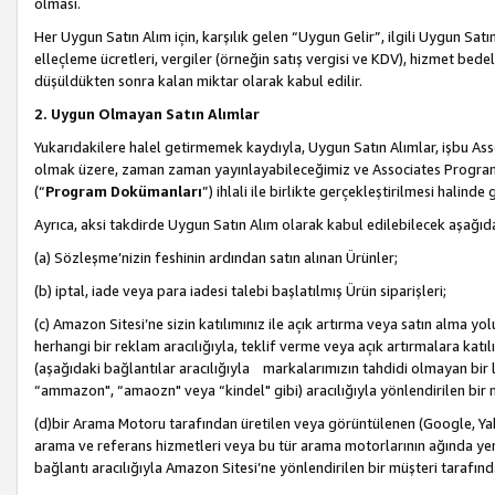
olması.
Her Uygun Satın Alım için, karşılık gelen “Uygun Gelir”, ilgili Uygun Satın
elleçleme ücretleri, vergiler (örneğin satış vergisi ve KDV), hizmet bedell
düşüldükten sonra kalan miktar olarak kabul edilir.
2. Uygun Olmayan Satın Alımlar
Yukarıdakilere halel getirmemek kaydıyla, Uygun Satın Alımlar, işbu Ass
olmak üzere, zaman zaman yayınlayabileceğimiz ve Associates Programı’
(“
Program Dokümanları
”) ihlali ile birlikte gerçekleştirilmesi halinde
Ayrıca, aksi takdirde Uygun Satın Alım olarak kabul edilebilecek aşağıda
(a) Sözleşme’nizin feshinin ardından satın alınan Ürünler;
(b) iptal, iade veya para iadesi talebi başlatılmış Ürün siparişleri;
(c) Amazon Sitesi’ne sizin katılımınız ile açık artırma veya satın alma yol
herhangi bir reklam aracılığıyla, teklif verme veya açık artırmalara ka
(aşağıdaki bağlantılar aracılığıyla markalarımızın tahdidi olmayan bir lis
“ammazon", “amaozn" veya “kindel" gibi) aracılığıyla yönlendirilen bir 
(d)bir Arama Motoru tarafından üretilen veya görüntülenen (Google, Ya
arama ve referans hizmetleri veya bu tür arama motorlarının ağında yer 
bağlantı aracılığıyla Amazon Sitesi’ne yönlendirilen bir müşteri tarafınd