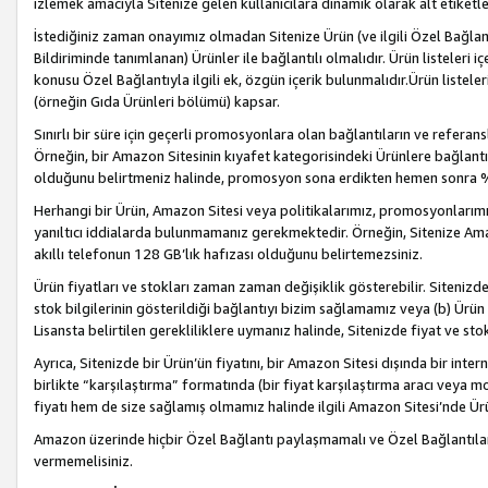
izlemek amacıyla Sitenize gelen kullanıcılara dinamik olarak alt etiketl
İstediğiniz zaman onayımız olmadan Sitenize Ürün (ve ilgili Özel Bağlantı
Bildiriminde tanımlanan) Ürünler ile bağlantılı olmalıdır. Ürün listeleri
konusu Özel Bağlantıyla ilgili ek, özgün içerik bulunmalıdır.Ürün listele
(örneğin Gıda Ürünleri bölümü) kapsar.
Sınırlı bir süre için geçerli promosyonlara olan bağlantıların ve refera
Örneğin, bir Amazon Sitesinin kıyafet kategorisindeki Ürünlere bağlant
olduğunu belirtmeniz halinde, promosyon sona erdikten hemen sonra %15
Herhangi bir Ürün, Amazon Sitesi veya politikalarımız, promosyonlarımız
yanıltıcı iddialarda bulunmamanız gerekmektedir. Örneğin, Sitenize Amazon
akıllı telefonun 128 GB’lık hafızası olduğunu belirtemezsiniz.
Ürün fiyatları ve stokları zaman zaman değişiklik gösterebilir. Sitenizde 
stok bilgilerinin gösterildiği bağlantıyı bizim sağlamamız veya (b) Ürün f
Lisansta belirtilen gerekliliklere uymanız halinde, Sitenizde fiyat ve stok 
Ayrıca, Sitenizde bir Ürün’ün fiyatını, bir Amazon Sitesi dışında bir inte
birlikte “karşılaştırma” formatında (bir fiyat karşılaştırma aracı veya 
fiyatı hem de size sağlamış olmamız halinde ilgili Amazon Sitesi’nde Ür
Amazon üzerinde hiçbir Özel Bağlantı paylaşmamalı ve Özel Bağlantılar
vermemelisiniz.