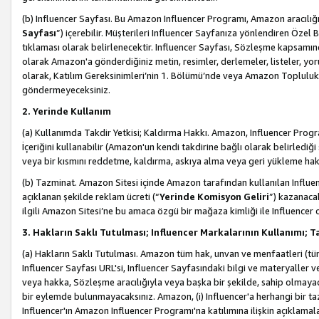
(b) Influencer Sayfası. Bu Amazon Influencer Programı, Amazon aracılığı
Sayfası
”) içerebilir. Müşterileri Influencer Sayfanıza yönlendiren Özel B
tıklaması olarak belirlenecektir. Influencer Sayfası, Sözleşme kapsamınd
olarak Amazon'a gönderdiğiniz metin, resimler, derlemeler, listeler, yorum
olarak, Katılım Gereksinimleri’nin 1. Bölümü’nde veya Amazon Topluluk Ku
göndermeyeceksiniz.
2. Yerinde Kullanım
(a) Kullanımda Takdir Yetkisi; Kaldırma Hakkı. Amazon, Influencer Progra
İçeriğini kullanabilir (Amazon'un kendi takdirine bağlı olarak belirledi
veya bir kısmını reddetme, kaldırma, askıya alma veya geri yükleme hakkı
(b) Tazminat. Amazon Sitesi içinde Amazon tarafından kullanılan Influencer
açıklanan şekilde reklam ücreti (“
Yerinde Komisyon Geliri
”) kazanaca
ilgili Amazon Sitesi’ne bu amaca özgü bir mağaza kimliği ile Influencer 
3. Hakların Saklı Tutulması; Influencer Markalarının Kullanımı;
(a) Hakların Saklı Tutulması. Amazon tüm hak, unvan ve menfaatleri (tüm 
Influencer Sayfası URL'si, Influencer Sayfasındaki bilgi ve materyaller
veya hakka, Sözleşme aracılığıyla veya başka bir şekilde, sahip olmayac
bir eylemde bulunmayacaksınız. Amazon, (i) Influencer'a herhangi bir t
Influencer'ın Amazon Influencer Programı'na katılımına ilişkin açıklamal