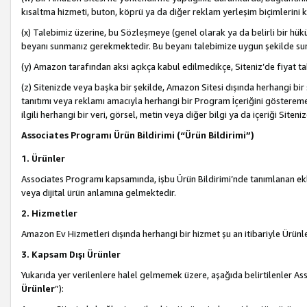
kısaltma hizmeti, buton, köprü ya da diğer reklam yerleşim biçimlerini 
(x) Talebimiz üzerine, bu Sözleşmeye (genel olarak ya da belirli bir hük
beyanı sunmanız gerekmektedir. Bu beyanı talebimize uygun şekilde sunma
(y) Amazon tarafından aksi açıkça kabul edilmedikçe, Siteniz’de fiyat tak
(z) Sitenizde veya başka bir şekilde, Amazon Sitesi dışında herhangi bi
tanıtımı veya reklamı amacıyla herhangi bir Program İçeriğini gösterem
ilgili herhangi bir veri, görsel, metin veya diğer bilgi ya da içeriği Si
Associates Programı Ürün Bildirimi (“Ürün Bildirimi”)
1. Ürünler
Associates Programı kapsamında, işbu Ürün Bildirimi’nde tanımlanan ekle
veya dijital ürün anlamına gelmektedir.
2. Hizmetler
Amazon Ev Hizmetleri dışında herhangi bir hizmet şu an itibariyle Ürünl
3. Kapsam Dışı Ürünler
Yukarıda yer verilenlere halel gelmemek üzere, aşağıda belirtilenler Ass
Ürünler
”):