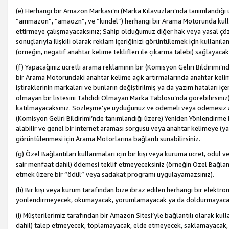
(e) Herhangi bir Amazon Markası’nı (Marka Kılavuzları’nda tanımlandığı ü
“ammazon”, “amaozn”, ve “kindel”) herhangi bir Arama Motorunda kulla
ettirmeye çalışmayacaksınız; Sahip olduğumuz diğer hak veya yasal çöz
sonuçlarıyla ilişkili olarak reklam içeriğinizi görüntülemek için kullanıl
(örneğin, negatif anahtar kelime teklifleri ile çıkarma talebi) sağlayaca
(f) Yapacağınız ücretli arama reklamının bir (Komisyon Geliri Bildirimi’
bir Arama Motorundaki anahtar kelime açık artırmalarında anahtar kelim
iştiraklerinin markaları ve bunların değiştirilmiş ya da yazım hataları iç
olmayan bir listesini Tahdidi Olmayan Marka Tablosu’nda görebilirsiniz)
katılmayacaksınız. Sözleşme’ye uyduğunuz ve ödemeli veya ödemesiz ara
(Komisyon Geliri Bildirimi’nde tanımlandığı üzere) Yeniden Yönlendirme 
alabilir ve genel bir internet araması sorgusu veya anahtar kelimeye (y
görüntülenmesi için Arama Motorlarına bağlantı sunabilirsiniz.
(g) Özel Bağlantıları kullanmaları için bir kişi veya kuruma ücret, ödül 
sair menfaat dahil) ödemesi teklif etmeyeceksiniz (örneğin Özel Bağlantıl
etmek üzere bir “ödül” veya sadakat programı uygulayamazsınız).
(h) Bir kişi veya kurum tarafından bize ibraz edilen herhangi bir elekt
yönlendirmeyecek, okumayacak, yorumlamayacak ya da doldurmayacak
(i) Müşterilerimiz tarafından bir Amazon Sitesi’yle bağlantılı olarak kulla
dahil) talep etmeyecek, toplamayacak, elde etmeyecek, saklamayacak,