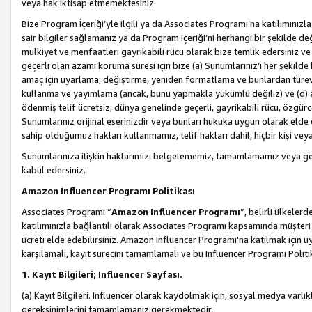
veya hak iktisap etmemektesiniz.
Bize Program İçeriği’yle ilgili ya da Associates Programı’na katılımınızla 
sair bilgiler sağlamanız ya da Program İçeriği’ni herhangi bir şekilde değ
mülkiyet ve menfaatleri gayrikabili rücu olarak bize temlik edersiniz v
geçerli olan azami koruma süresi için bize (a) Sunumlarınız’ı her şekild
amaç için uyarlama, değiştirme, yeniden formatlama ve bunlardan türev e
kullanma ve yayımlama (ancak, bunu yapmakla yükümlü değiliz) ve (d) aşağ
ödenmiş telif ücretsiz, dünya genelinde geçerli, gayrikabili rücu, özgürce 
Sunumlarınız orijinal eserinizdir veya bunları hukuka uygun olarak elde et
sahip olduğumuz hakları kullanmamız, telif hakları dahil, hiçbir kişi vey
Sunumlarınıza ilişkin haklarımızı belgelememiz, tamamlamamız veya geç
kabul edersiniz.
Amazon Influencer Programı Politikası
Associates Programı “
Amazon Influencer Programı
”, belirli ülkele
katılımınızla bağlantılı olarak Associates Programı kapsamında müşteri 
ücreti elde edebilirsiniz. Amazon Influencer Programı'na katılmak için u
karşılamalı, kayıt sürecini tamamlamalı ve bu Influencer Programı Politi
1. Kayıt Bilgileri; Influencer Sayfası.
(a) Kayıt Bilgileri. Influencer olarak kaydolmak için, sosyal medya varlık
gereksinimlerini tamamlamanız gerekmektedir.