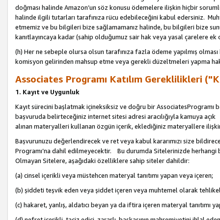
doğması halinde Amazon’un söz konusu ödemelere ilişkin hiçbir soru
halinde ilgili tutarları tarafınıza rücu edebileceğini kabul edersiniz. Muh
etmemiz ve bu bilgileri bize sağlamamanız halinde, bu bilgileri bize su
kanıtlayıncaya kadar (sahip olduğumuz sair hak veya yasal çarelere ek 
(h) Her ne sebeple olursa olsun tarafınıza fazla ödeme yapılmış olması 
komisyon gelirinden mahsup etme veya gerekli düzeltmeleri yapma hakkı
Associates Programı Katılım Gereklilikleri ("Ka
1. Kayıt ve Uygunluk
Kayıt sürecini başlatmak içineksiksiz ve doğru bir AssociatesProgramı ba
başvuruda belirteceğiniz internet sitesi adresi aracılığıyla kamuya aç
alınan materyalleri kullanan özgün içerik, eklediğiniz materyallere ilişk
Başvurunuzu değerlendirecek ve ret veya kabul kararımızı size bildirece
Programı’na dahil edilmeyecektir. Bu durumda Sitelerinizde herhangi b
Olmayan Sitelere, aşağıdaki özelliklere sahip siteler dahildir:
(a) cinsel içerikli veya müstehcen materyal tanıtımı yapan veya içeren;
(b) şiddeti teşvik eden veya şiddet içeren veya muhtemel olarak tehlikel
(c) hakaret, yanlış, aldatıcı beyan ya da iftira içeren materyal tanıtımı y
(d) nefret içerikli, taciz edici, zararlı, başkasının mahremiyetini ihlal eden