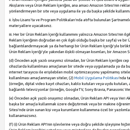
Akışlarını veya Ürün Reklam İçeriğini, ana amacı Amazon Sitesi’nin rek
yönlendirmeyen bir site veya uygulama ile ya da başka şekilde kullanm
ii. İşbu Lisans’ta ve Program Politikaları’nda atıfta bulunulan Şartnamel
materyallere uyacaksınız.
iii. Her bir Ürün Reklam İçeriği kullanımını yalnızca Amazon Sitesi’nin ilg
Reklam İçeriğinin doğrudan en çok ilgili olduğu başka bir sayfa) ve bir Ü
bağlantılandırmayacak ya da herhangi bir Ürün Reklam İçeriği’yle birli
Ürün Reklam İçeriği’yle yakından ilişkili olmayan kısımları, bir Amazon Sit
(d) Önceden açık yazılı onayımız olmadan, bir Ürün Reklam İçeriğini cep 
cihazlarda kullanılması amaçlanan bir sitede veya uygulamada ya da bunl
internet tarayıcısı ile erişilebilen mobil optimizasyonu yapılmamış sitel
kullanılması amaçlanmayan siteler, (2)
Mobil Uygulama Politikası
’nda t
(örneğin, dijital video kayıt cihazları, kablo kutuları veya uydu kutuları,
bağlantılı televizyonlar (örneğin, GoogleTV, Sony Bravia, Panasonic Vier
(e) Önceden açık yazılı onayımız olmadan, Ürün Reklam API veya Veri Ak
başka bir amaçla kullanmak üzere değiştirmek veya bir makine öğrenim
Sitesi’nde ürün sunan kişi veya kurumların kullanımına özel bir yazılım
kullanamazsınız.
(f) (i) Ürün Reklam API’nin işlevlerine veya doğru şekilde işleyişine h