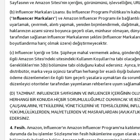
Sayfasının ve Amazon Sitesi’nin içeriğini, görünümünü, işlevselliğini, URL'
(b) Influencer Markaları Lisansı. Bu Influencer Programı Politikası’nı kab
(“
Influencer Markaları
”) ve Amazon Influencer Programı ile bağlantı
uyarlamak, çevirmek, alıntı yapmak, yeniden biçimlendirmek, dağıtmak, il
haklarınızın azami süresi boyunca geçerli olan, münhasır olmayan, dünya
tarafından sağlanan Influencer Markalarının şeklini (Influencer Markal
boyutlandırma hariç olmak üzere) değiştirmeyecektir.
(c) Influencer İçeriği ve Site. Şüpheye mahal vermemek adına, gönderdiğin
ilgili Amazon Sitesi’ndeki sitesindeki Kullanım Koşulları’na tabi olacağı
Gereklilikleri’nin 3(b) bölümüne tabi olduğunu kabul edersiniz. Ayrıca, Inf
distribütör, marka veya üçüncü taraftan herhangi bir esaslı ilişiği bul
ödeme düzenlemeleri ile ilgili tüm geçerli yasalara uymaktan da soruml
düzenleyici otoriteler tarafından yayımlanan rehberlere uyum sağlama
(D) TAZMİNAT. INFLUENCER SAYFASININ VE INFLUENCER İÇERİĞİNİN OL
HERHANGİ BİR KONUDA HİÇBİR SORUMLULUĞUMUZ OLMAYACAK VE BİZİ, B
ÇALIŞANLARINI, YETKİLİLERİNİ, YÖNETİCİLERİNİ VE TEMSİLCİLERİNİ, IN
YÜKÜMLÜLÜKLERDEN, MALİYETLERDEN VE MASRAFLARDAN (AVUKATLIK 
EDERSİNİZ.
4. Fesih.
Amazon, Influencer'ın Amazon Influencer Programı'na katılımını a
durumda da bu işlemler Sözleşme’nin fesih hükümlerine uygun olarak sağl