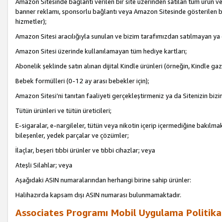
Amazon Sitesinde bağlantı verilen bir site üzerinden satılan tüm ürün ve
banner reklamı, sponsorlu bağlantı veya Amazon Sitesinde gösterilen başk
hizmetler);
Amazon Sitesi aracılığıyla sunulan ve bizim tarafımızdan satılmayan ya
Amazon Sitesi üzerinde kullanılamayan tüm hediye kartları;
Abonelik şeklinde satın alınan dijital Kindle ürünleri (örneğin, Kindle gaz
Bebek formülleri (0-12 ay arası bebekler için);
Amazon Sitesi’ni tanıtan faaliyeti gerçekleştirmeniz ya da Sitenizin bizi
Tütün ürünleri ve tütün üreticileri;
E-sigaralar, e-nargileler, tütün veya nikotin içerip içermediğine bakılmaks
bileşenler, yedek parçalar ve çözümler;
İlaçlar, beşeri tıbbi ürünler ve tıbbi cihazlar; veya
Ateşli Silahlar; veya
Aşağıdaki ASIN numaralarından herhangi birine sahip ürünler:
Halihazırda kapsam dışı ASIN numarası bulunmamaktadır.
Associates Programı Mobil Uygulama Politika