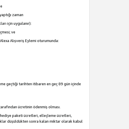
ve
i yaptığı zaman
arı için uygulanır):
eçmesi; ve
ir Alexa Alışveriş Eylemi oturumunda:
şime geçtiği tarihten itibaren en geç 89 gün içinde
i tarafından ücretinin ödenmiş olması.
hediye paketi ücretleri, elleçleme ücretleri,
acaklar düşüldükten sonra kalan miktar olarak kabul