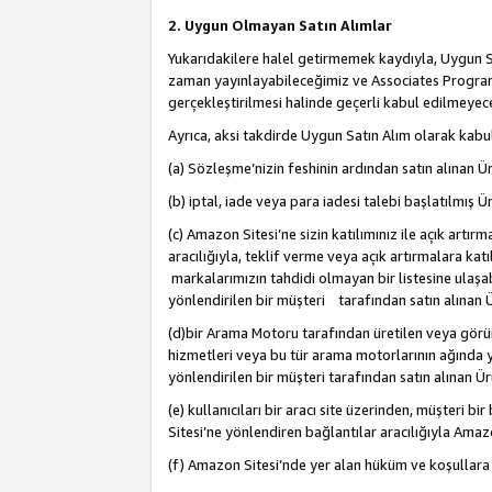
2. Uygun Olmayan Satın Alımlar
Yukarıdakilere halel getirmemek kaydıyla, Uygun Sa
zaman yayınlayabileceğimiz ve Associates Programı’
gerçekleştirilmesi halinde geçerli kabul edilmeyece
Ayrıca, aksi takdirde Uygun Satın Alım olarak kabul
(a) Sözleşme’nizin feshinin ardından satın alınan Ür
(b) iptal, iade veya para iadesi talebi başlatılmış Ür
(c) Amazon Sitesi’ne sizin katılımınız ile açık artı
aracılığıyla, teklif verme veya açık artırmalara k
markalarımızın tahdidi olmayan bir listesine ulaşab
yönlendirilen bir müşteri tarafından satın alınan Ü
(d)bir Arama Motoru tarafından üretilen veya görü
hizmetleri veya bu tür arama motorlarının ağında ye
yönlendirilen bir müşteri tarafından satın alınan Ür
(e) kullanıcıları bir aracı site üzerinden, müşteri
Sitesi’ne yönlendiren bağlantılar aracılığıyla Amazo
(f) Amazon Sitesi’nde yer alan hüküm ve koşullara