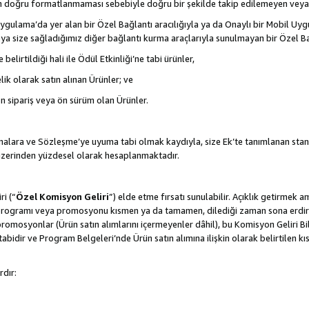
nın doğru formatlanmaması sebebiyle doğru bir şekilde takip edilemeyen veya
gulama’da yer alan bir Özel Bağlantı aracılığıyla ya da Onaylı bir Mobil Uyg
ya size sağladığımız diğer bağlantı kurma araçlarıyla sunulmayan bir Özel Bağl
belirtildiği hali ile Ödül Etkinliği’ne tabi ürünler,
ik olarak satın alınan Ürünler; ve
ön sipariş veya ön sürüm olan Ürünler.
lamalara ve Sözleşme’ye uyuma tabi olmak kaydıyla, size Ek’te tanımlanan stan
 üzerinden yüzdesel olarak hesaplanmaktadır.
ri (“
Özel Komisyon Geliri
”) elde etme fırsatı sunulabilir. Açıklık getirmek 
programı veya promosyonu kısmen ya da tamamen, dilediği zaman sona erdirme
romosyonlar (Ürün satın alımlarını içermeyenler dâhil), bu Komisyon Geliri Bi
abidir ve Program Belgeleri’nde Ürün satın alımına ilişkin olarak belirtilen 
rdır: