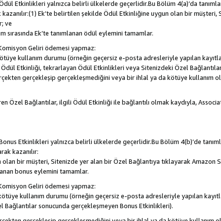
, Ödül Etkinlikleri yalnızca belirli ülkelerde geçerlidir.Bu Bölüm 4(a)’da tanım
 kazanılır:(1) Ek’te belirtilen şekilde Ödül Etkinliğine uygun olan bir müşteri,
; ve
m sırasında Ek’te tanımlanan ödül eylemini tamamlar.
Komisyon Geliri ödemesi yapmaz:
a kötüye kullanım durumu (örneğin geçersiz e-posta adresleriyle yapılan kayıtla
la Ödül Etkinliği, tekrarlayan Ödül Etkinlikleri veya Sitenizdeki Özel Bağlantı
rçekten gerçekleşip gerçekleşmediğini veya bir ihlal ya da kötüye kullanım 
en Özel Bağlantılar, ilgili Ödül Etkinliği ile bağlantılı olmak kaydıyla, Assoc
, Bonus Etkinlikleri yalnızca belirli ülkelerde geçerlidir.Bu Bölüm 4(b)’de tanı
arak kazanılır:
n olan bir müşteri, Sitenizde yer alan bir Özel Bağlantıya tıklayarak Amazon S
lanan bonus eylemini tamamlar.
Komisyon Geliri ödemesi yapmaz:
a kötüye kullanım durumu (örneğin geçersiz e-posta adresleriyle yapılan kayıtl
el Bağlantılar sonucunda gerçekleşmeyen Bonus Etkinlikleri).
erçekten gerçekleşip gerçekleşmediğini veya bir ihlal ya da kötüye kullanım 