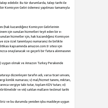
alep edebilir. Bu tür durumlarda, talep tarihi ile
i bir Komisyon Geliri ödemesi yapılması tamamıyla
rını (hak kazandığınız Komisyon Gelirlerinin
önem için sunulan hizmetleri teyit eden bir e-
e sunulan hizmetler için, hak kazandığınız Komisyon
ve size özel tanımlayıcı numaranız ile birlikte
litikası kapsamında amazon.com.tr sitesi için
fımızca onaylanacak ve geçerli bir fatura alınmasının
dahil) uygun olmak ve Amazon Turkey Perakende
Faturayı düzenleyen tarafın adı, varsa ticari unvanı,
 vergi kimlik numarası; v) mal/hizmet tanımı, miktarı,
arınca vergiye tabi tutar, toplam KDV tutarı; vi)
rtilmelidir ve viii) satılan malların teslimat tarihi
ebiliriz ve bu durumda yeniden işbu maddeye uygun