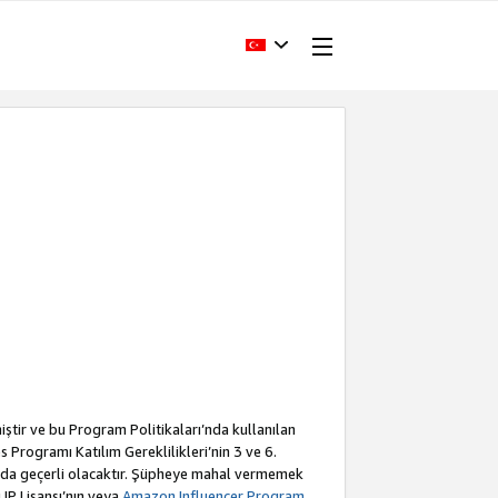
iştir ve bu Program Politikaları’nda kullanılan
Programı Katılım Gereklilikleri’nin 3 ve 6.
a da geçerli olacaktır. Şüpheye mahal vermemek
 IP Lisansı’nın veya
Amazon Influencer Program