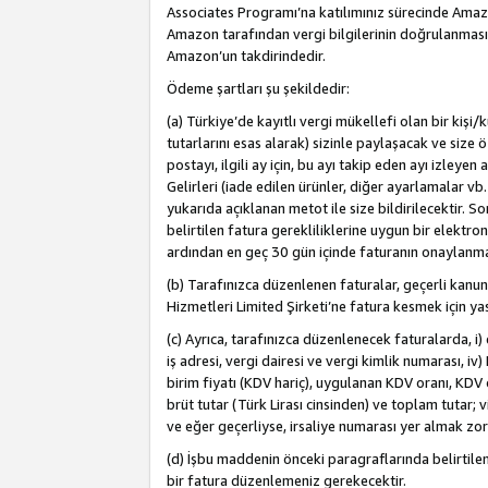
Associates Programı’na katılımınız sürecinde Amazon 
Amazon tarafından vergi bilgilerinin doğrulanması
Amazon’un takdirindedir.
Ödeme şartları şu şekildedir:
(a) Türkiye’de kayıtlı vergi mükellefi olan bir kişi
tutarlarını esas alarak) sizinle paylaşacak ve size 
postayı, ilgili ay için, bu ayı takip eden ayı izle
Gelirleri (iade edilen ürünler, diğer ayarlamalar vb
yukarıda açıklanan metot ile size bildirilecektir. 
belirtilen fatura gerekliliklerine uygun bir elektro
ardından en geç 30 gün içinde faturanın onaylanm
(b) Tarafınızca düzenlenen faturalar, geçerli kanu
Hizmetleri Limited Şirketi’ne fatura kesmek için ya
(c) Ayrıca, tarafınızca düzenlenecek faturalarda, i) 
iş adresi, vergi dairesi ve vergi kimlik numarası, iv
birim fiyatı (KDV hariç), uygulanan KDV oranı, KDV o
brüt tutar (Türk Lirası cinsinden) ve toplam tutar; vi
ve eğer geçerliyse, irsaliye numarası yer almak zo
(d) İşbu maddenin önceki paragraflarında belirtile
bir fatura düzenlemeniz gerekecektir.