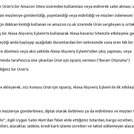
 bir Ürün’ü bir Amazon Sitesi üzerinden kullanması veya indirerek satın alması; 
rün müşteriye gönderildiği, yayınlandığı veya indirildiği ve müşteri ödemesin
için dükkan kimliği kullanan ve amazon.co.uk üzerinde Ürün sergileyen iş ortakl
iş bir Alexa Alışveriş Eylemi’ni kullanarak Alexa becerisi Sitenizle etkileşime g
e geçtiği anda başlayıp aşağıdaki durumlardan biri neticesinde sona eren tek b
ize dönmesi veya aksi şekilde Alexa Alışveriş Eylemi'nden çıkış yapması, veya
mında tarafınızca öne çıkarılan Ürün için sipariş vermesi (“Beceri Oturumu”)
ığınız bir Ürün’ü:
 ekleyerek, söz konusu Ürün için siparişi, Alexa Alışveriş Eylemi ile ilk etkile
nün müşteriye gönderilmesi, dijital olarak iletilmesi ya da indirilmesi ve müşter
r”, ilgili Uygun Satın Alım’dan fiilen elde ettiğimiz tutardan; kargo ücretleri, 
lleri, alacaklar, iadeler, kredi kartı işleme ücretleri ve tahsil edilemeyen al