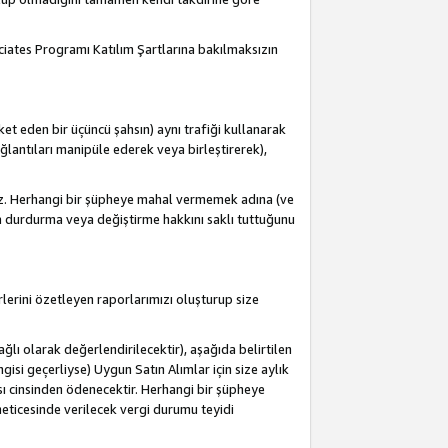
ociates Programı Katılım Şartlarına bakılmaksızın
et eden bir üçüncü şahsın) aynı trafiği kullanarak
antıları manipüle ederek veya birleştirerek),
iz. Herhangi bir şüpheye mahal vermemek adına (ve
a durdurma veya değiştirme hakkını saklı tuttuğunu
lerini özetleyen raporlarımızı oluşturup size
lı olarak değerlendirilecektir), aşağıda belirtilen
ngisi geçerliyse) Uygun Satın Alımlar için size aylık
sı cinsinden ödenecektir. Herhangi bir şüpheye
eticesinde verilecek vergi durumu teyidi