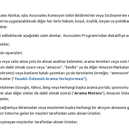
tın Alımlar, işbu Associates Komisyon Geliri Bildirimi’nin veya Sözleşme’nin
na uygulanabilecek diğer her türlü hüküm, koşul, özellik, beyan ve politikan
ktir.
 edilebilecek aşağıdaki satın alımlar, Associates Programı’ndan diskalifiye ed
ünler;
ün siparişleri;
rma veya satın alma yolu ile alınan anahtar kelimeler, arama terimleri veya sizin
atılım dahil olmak üzere veya “amazon”, “kindle” ya da diğer Amazon Markaları
ilirsiniz) veya bunların hatalı yazımları ya da türevlerini (örneğin, “ammazon"
rünler (“
Yasaklı Ödemeli Arama Yerleştirmesi
”);
ntülenen (Google, Yahoo, Bing veya herhangi başka arama portalı, sponsorlu
r alan diğer siteler de dahil olmak üzere) (“
Arama Motoru
”), Amazon Sites
ünler;
 bir bağlantıya tıklamadan veya müşterinin başka herhangi bir aksiyon almasına
n Sitesi’ne gelen bir müşteri tarafından satın alınan Ürünler;
 uymayan müşteriler tarafından alınan Ürünler;