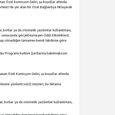
lanan Özel Komisyon Geliri, şu koşullar altında
 Siteniz’de yer alan bir Özel Bağlantıya tıklayarak
r, botlar ya da otomatik yazılımlar kullanılması,
lar sonucunda gerçekleşmeyen Ödül Etkinlikleri).
olup olmadığını tamamen kendi takdirine göre
iates Programı Katılım Şartlarına bakılmaksızın
mlanan Özel Komisyon Geliri, şu koşullar altında
itesine yönlenir;ve(2) müşteri, bu tıklama
ar, botlar ya da otomatik yazılımlar kullanılması,
olup olmadığını tamamen kendi takdirine göre