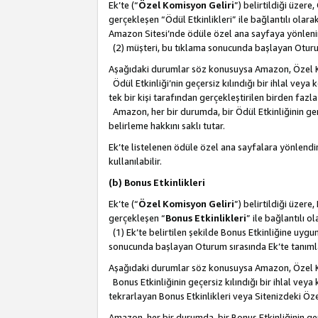
Ek’te (“
Özel Komisyon Geliri
”) belirtildiği üzere
gerçekleşen “Ödül Etkinlikleri” ile bağlantılı olarak
Amazon Sitesi’nde ödüle özel ana sayfaya yönlenir
(2) müşteri, bu tıklama sonucunda başlayan Oturu
Aşağıdaki durumlar söz konusuysa Amazon, Özel 
Ödül Etkinliği’nin geçersiz kılındığı bir ihlal vey
tek bir kişi tarafından gerçekleştirilen birden faz
Amazon, her bir durumda, bir Ödül Etkinliğinin ge
belirleme hakkını saklı tutar.
Ek’te listelenen ödüle özel ana sayfalara yönlendir
kullanılabilir.
(b) Bonus Etkinlikleri
Ek’te (“
Özel Komisyon Geliri
”) belirtildiği üzere
gerçekleşen “
Bonus Etkinlikleri
” ile bağlantılı ol
(1) Ek’te belirtilen şekilde Bonus Etkinliğine uygu
sonucunda başlayan Oturum sırasında Ek’te tanım
Aşağıdaki durumlar söz konusuysa Amazon, Özel 
Bonus Etkinliğinin geçersiz kılındığı bir ihlal vey
tekrarlayan Bonus Etkinlikleri veya Sitenizdeki Öz
Amazon, her bir durumda, bir Bonus Etkinliğinin g