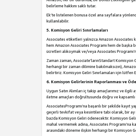
belirleme hakkını saklı tutar.
Ek’te listelenen bonusa özel ana sayfalara yönlendi
kullanılabilir.
5. Komisyon Geliri Sınırlamaları
Associates etiketleri yalnızca Amazon Associates ko
hem Amazon Associates Programı hem de başka bir p
ücretleri alıkoymak ve/veya Associates Programı’na
Zaman zaman, Associate’larınStandart Komisyon Ge
herhangi bir zaman dilimine bakılmaksızın), Amazo
belirtiriz. Komisyon Geliri Sınırlamaları için lütfen 
6. Komisyon Gelirlerinin Raporlanması ve Öd
Uygun Satın Alımları iç takip amaçlarımız ve ilgil
iletme amaçları doğrultusunda doğru ve kapsamlı b
AssociatesProgramı’na başarılı bir şekilde kayıt ya
geçerli tevkifat veya kesintilere tabi olarak, bir ay
bazda Komisyon Geliri ödenecektir. Komisyon Geliri
mahal vermemek adına, Associates Programı’na kayı
arasındaki döneme ilişkin herhangi bir Komisyon G