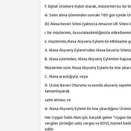
F. Dijital Ürünlere ilişkin olarak, müşterinin bu tür
iii. Satın alma işleminden sonraki 180 gün içinde Ü
(b) Alexa beceri Sitesi (yalnızca Amazon UK Sitesi 
i. bir müşterinin, Associateskimliğinizle etiketlenm
ii. müşterinin,Alexa Alışveriş Eylemi ile etkileşim
A. Alexa Alışveriş Eylemi'nden Alexa becerisi Siten
B. Alexa üzerinden, Alexa Alışveriş Eylemleri kapsa
Müşterinin sizin Alexa Alışveriş Eylemi ile öne çıkard
C. Alexa aracılığıyla, veya
D. Ürünü Beceri Oturumu sırasında alışveriş sepetine
tamamlayarak
satın alması; ve
iii. Alexa Alışveriş Eylemi ile öne çıkardığınız Ürü
Her Uygun Satın Alım için, karşılık gelen “Uygun Geli
vergiler (örneğin satış vergisi ve KDV), hizmet bede
edilir.