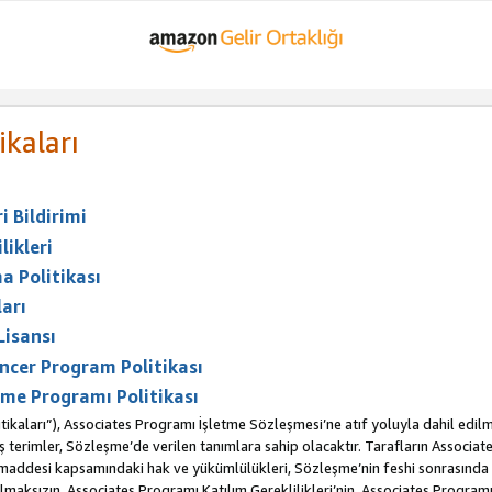
ikaları
 Bildirimi
likleri
a Politikası
arı
Lisansı
ncer Program Politikası
me Programı Politikası
ikaları”), Associates Programı İşletme Sözleşmesi’ne atıf yoluyla dahil edilm
erimler, Sözleşme’de verilen tanımlara sahip olacaktır. Tarafların Associates 
. maddesi kapsamındaki hak ve yükümlülükleri, Sözleşme’nin feshi sonrasınd
maksızın, Associates Programı Katılım Gereklilikleri’nin, Associates Programı