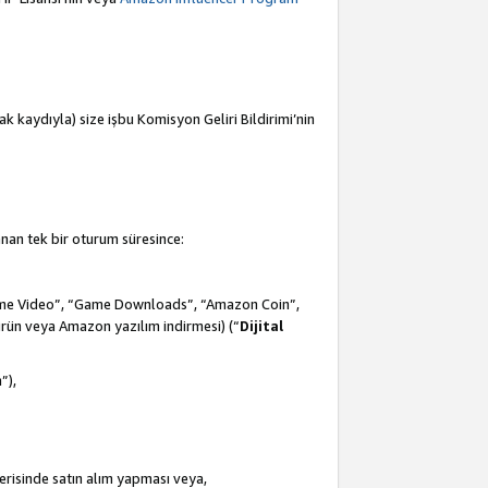
mak kaydıyla) size işbu Komisyon Geliri Bildirimi’nin
anan tek bir oturum süresince:
Prime Video”, “Game Downloads”, “Amazon Coin”,
ürün veya Amazon yazılım indirmesi) (“
Dijital
m
”),
çerisinde satın alım yapması veya,