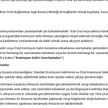
ren Özel Bağlantılar, ilgili Bonus Etkinliği ile bağlantılı olmak kaydıyla, Ass
misyonlarından yararlanmak için kullanılmalıdır. Sizin (ve/veya adınıza harek
rogramdan komisyon elde etmeye çalıştığınızı tespit edersek (örneğin, bağl
 katılımınızı sonlandırmak da dahil olmak üzere aksiyon alabiliriz.
liri veya Özel Komisyon Geliri kazanma imkanlarına sınırlamalar getirebilir
n'un herhangi bir sınırlamanın tamamını veya bir kısmını herhangi bir zamand
Ek'e bakın (“
Komisyon Geliri Sınırlamaları
”).
emeler
i ay boyunca kazandığınız Standart Komisyon Gelirlerini ve Özel Komisyon Gelir
ir şekilde takip edebilmek adına ticari açıdan makul çabayı göstereceğiz.
ptırmanız kaydıyla (Amazon tarafından gerçekleştirilecek vergi mülakatına bağ
 içerisinde sevk edilen, site üzerinden kullanılan ya da bilgisayara indirilen (ha
, amazon.com.tr sitesinde gerçekleştirilen Uygun Satın Alımlar için Türk Lira
t olmanız ile Amazon tarafından yapılacak vergi bilgilerinin doğrulanması n
eliri ödemesi yapılması tamamıyla Amazon’un takdirindedir.