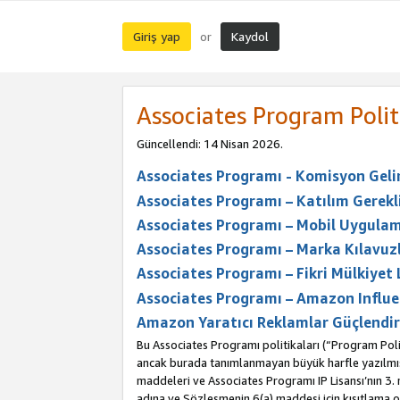
Giriş yap
Kaydol
or
Associates Program Polit
Güncellendi: 14 Nisan 2026.
Associates Programı - Komisyon Geliri
Associates Programı – Katılım Gerekli
Associates Programı – Mobil Uygulam
Associates Programı – Marka Kılavuzl
Associates Programı – Fikri Mülkiyet 
Associates Programı – Amazon Influe
Amazon Yaratıcı Reklamlar Güçlendir
Bu Associates Programı politikaları (“Program Polit
ancak burada tanımlanmayan büyük harfle yazılmış t
maddeleri ve Associates Programı IP Lisansı’nın 3
adına ve Sözleşmenin 6(a) maddesi için kısıtlama ol