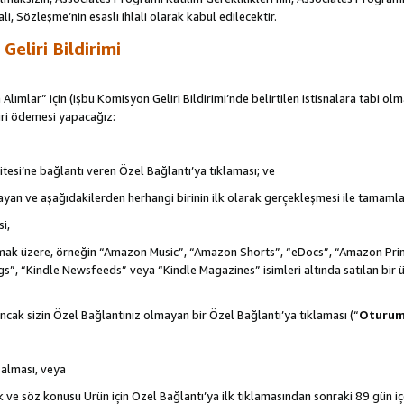
ali, Sözleşme’nin esaslı ihlali olarak kabul edilecektir.
eliri Bildirimi
 Alımlar” için (işbu Komisyon Geliri Bildirimi’nde belirtilen istisnalara tabi ol
ri ödemesi yapacağız:
itesi’ne bağlantı veren Özel Bağlantı’ya tıklaması; ve
şlayan ve aşağıdakilerden herhangi birinin ilk olarak gerçekleşmesi ile tamaml
i,
de olmak üzere, örneğin “Amazon Music”, “Amazon Shorts”, “eDocs”, “Amazon 
s”, “Kindle Newsfeeds” veya “Kindle Magazines” isimleri altında satılan bir 
ncak sizin Özel Bağlantınız olmayan bir Özel Bağlantı’ya tıklaması (“
Oturu
n alması, veya
ek ve söz konusu Ürün için Özel Bağlantı’ya ilk tıklamasından sonraki 89 gün i