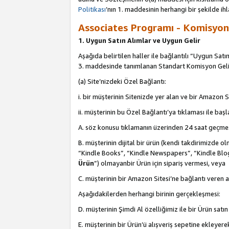
Politikası
’nın 1. maddesinin herhangi bir şekilde ihl
Associates Programı - Komisyon G
1. Uygun Satın Alımlar ve Uygun Gelir
Aşağıda belirtilen haller ile bağlantılı “Uygun Satın
3. maddesinde tanımlanan Standart Komisyon Geli
(a) Site’nizdeki Özel Bağlantı:
i. bir müşterinin Sitenizde yer alan ve bir Amazon S
ii. müşterinin bu Özel Bağlantı’ya tıklaması ile ba
A. söz konusu tıklamanın üzerinden 24 saat geçmes
B. müşterinin dijital bir ürün (kendi takdirimiz
“Kindle Books”, “Kindle Newspapers”, “Kindle Blog
Ürün
”) olmayanbir Ürün için sipariş vermesi, veya
C. müşterinin bir Amazon Sitesi’ne bağlantı veren a
Aşağıdakilerden herhangi birinin gerçekleşmesi:
D. müşterinin Şimdi Al özelliğimiz ile bir Ürün satı
E. müşterinin bir Ürün’ü alışveriş sepetine ekleyer