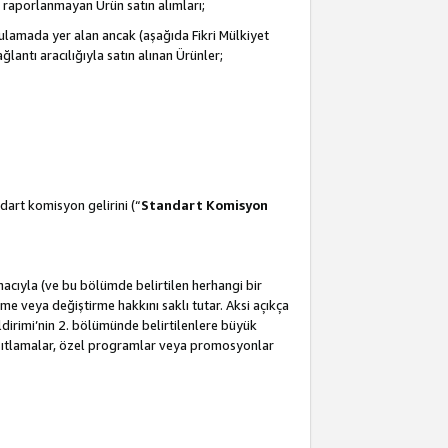
 raporlanmayan Ürün satın alımları;
ulamada yer alan ancak (aşağıda Fikri Mülkiyet
antı aracılığıyla satın alınan Ürünler;
dart komisyon gelirini (“
Standart Komisyon
amacıyla (ve bu bölümde belirtilen herhangi bir
 veya değiştirme hakkını saklı tutar. Aksi açıkça
ldirimi’nin 2. bölümünde belirtilenlere büyük
kısıtlamalar, özel programlar veya promosyonlar