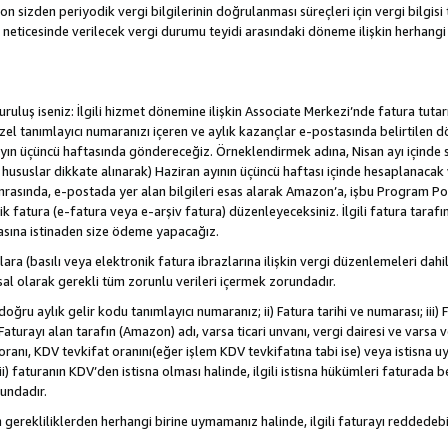
sizden periyodik vergi bilgilerinin doğrulanması süreçleri için vergi bilgisi t
 neticesinde verilecek vergi durumu teyidi arasındaki döneme ilişkin herhang
/kuruluş iseniz: İlgili hizmet dönemine ilişkin Associate Merkezi’nde fatura tuta
özel tanımlayıcı numaranızı içeren ve aylık kazançlar e-postasında belirtilen d
yen ayın üçüncü haftasında göndereceğiz. Örneklendirmek adına, Nisan ayı içind
. hususlar dikkate alınarak) Haziran ayının üçüncü haftası içinde hesaplanacak 
Sonrasında, e-postada yer alan bilgileri esas alarak Amazon’a, işbu Program Po
nik fatura (e-fatura veya e-arşiv fatura) düzenleyeceksiniz. İlgili fatura tara
asına istinaden size ödeme yapacağız.
nlara (basılı veya elektronik fatura ibrazlarına ilişkin vergi düzenlemeleri 
sal olarak gerekli tüm zorunlu verileri içermek zorundadır.
doğru aylık gelir kodu tanımlayıcı numaranız; ii) Fatura tarihi ve numarası; iii) 
) Faturayı alan tarafın (Amazon) adı, varsa ticari unvanı, vergi dairesi ve varsa
ranı, KDV tevkifat oranını(eğer işlem KDV tevkifatına tabi ise) veya istisna uy
i) faturanın KDV’den istisna olması halinde, ilgili istisna hükümleri faturada beli
rundadır.
n gerekliliklerden herhangi birine uymamanız halinde, ilgili faturayı redded