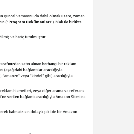
 en güncel versiyonu da dahil olmak üzere, zaman
ın (“
Program Dokümanları
”) ihlali ile birlikte
ilmiş ve hariç tutulmuştur:
 tarafınızdan satın alınan herhangi bir reklam
nı (aşağıdaki bağlantılar aracılığıyla
, “amaozn" veya “kindel" gibi) aracılığıyla
 reklam hizmetleri, veya diğer arama ve referans
i’ne verilen bağlantı aracılığıyla Amazon Sitesi’ne
 gerek kalmaksızın dolaylı şekilde bir Amazon