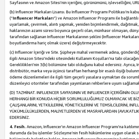
Sayfasının ve Amazon Sitesi’nin içeriğini, görünümünü, işlevselliğini, URL'
(b) Influencer Markaları Lisansı. Bu Influencer Programı Politikası’nı kab
(“
Influencer Markaları
”) ve Amazon Influencer Programı ile bağlantı
uyarlamak, çevirmek, alıntı yapmak, yeniden biçimlendirmek, dağıtmak, il
haklarınızın azami süresi boyunca geçerli olan, münhasır olmayan, dünya
tarafından sağlanan Influencer Markalarının şeklini (Influencer Markal
boyutlandırma hariç olmak üzere) değiştirmeyecektir.
(c) Influencer İçeriği ve Site. Şüpheye mahal vermemek adına, gönderdiğin
ilgili Amazon Sitesi’ndeki sitesindeki Kullanım Koşulları’na tabi olacağı
Gereklilikleri’nin 3(b) bölümüne tabi olduğunu kabul edersiniz. Ayrıca, Inf
distribütör, marka veya üçüncü taraftan herhangi bir esaslı ilişiği bul
ödeme düzenlemeleri ile ilgili tüm geçerli yasalara uymaktan da soruml
düzenleyici otoriteler tarafından yayımlanan rehberlere uyum sağlama
(D) TAZMİNAT. INFLUENCER SAYFASININ VE INFLUENCER İÇERİĞİNİN OL
HERHANGİ BİR KONUDA HİÇBİR SORUMLULUĞUMUZ OLMAYACAK VE BİZİ, B
ÇALIŞANLARINI, YETKİLİLERİNİ, YÖNETİCİLERİNİ VE TEMSİLCİLERİNİ, IN
YÜKÜMLÜLÜKLERDEN, MALİYETLERDEN VE MASRAFLARDAN (AVUKATLIK 
EDERSİNİZ.
4. Fesih.
Amazon, Influencer'ın Amazon Influencer Programı'na katılımını a
durumda da bu işlemler Sözleşme’nin fesih hükümlerine uygun olarak sağl