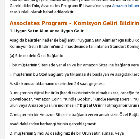
Gereklilikleri’nin, Associates Programı IP Lisansı’nın veya
Amazon Influen
esaslı ihlali olarak kabul edilecektir.
Associates Programı - Komisyon Geliri Bildiri
1. Uygun Satın Alımlar ve Uygun Gelir
Aşağıda belirtilen haller ile bağlantılı “Uygun Satın Alımlar” için (işbu K
Komisyon Geliri Bildirimi’nin 3. maddesinde tanımlanan Standart Komis
(a) Site’nizdeki Özel Bağlantı:
i. bir müşterinin Sitenizde yer alan ve bir Amazon Sitesi’ne bağlantı ver
ii. müşterinin bu Özel Bağlantı’ya tıklaması ile başlayan ve aşağıdakile
A. söz konusu tıklamanın üzerinden 24 saat geçmesi,
B. müşterinin dijital bir ürün (kendi takdirimizde olmak üzere, örneğ
Downloads”, “Amazon Coin”, “Kindle Books”, “Kindle Newspapers”, “Kind
ürün veya Amazon yazılım indirmesi) (“
Dijital Ürün
”) olmayanbir Ürün i
C. müşterinin bir Amazon Sitesi’ne bağlantı veren ancak sizin Özel Bağla
Aşağıdakilerden herhangi birinin gerçekleşmesi:
D. müşterinin Şimdi Al özelliğimiz ile bir Ürün satın alması, veya