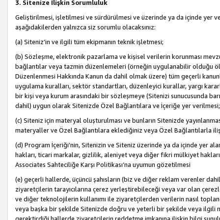
3. Sitenize İlişkin Sorumluluk
Geliştirilmesi, işletilmesi ve sürdürülmesi ve üzerinde ya da içinde yer ve
aşağıdakilerden yalnızca siz sorumlu olacaksınız:
(a) Siteniz’in ve ilgili tüm ekipmanın teknik işletmesi;
(b) Sözleşme, elektronik pazarlama ve kişisel verilerin korunması mevzua
bağlantılar veya tazmin düzenlemeleri (örneğin uygulanabilir olduğu ölç
Düzenlenmesi Hakkında Kanun da dahil olmak üzere) tüm geçerli kanunlar, y
uygulama kuralları, sektör standartları, düzenleyici kurallar, yargı kararl
bir kişi veya kurum arasındaki bir sözleşmeye (Sitenizi sunucusunda barı
dahil) uygun olarak Sitenizde Özel Bağlantılara ve İçeriğe yer verilmesi;
(c) Siteniz için materyal oluşturulması ve bunların Sitenizde yayınlanmas
materyaller ve Özel Bağlantılara eklediğiniz veya Özel Bağlantılarla ili
(d) Program İçeriği’nin, Sitenizin ve Siteniz üzerinde ya da içinde yer al
hakları, ticari markalar, gizlilik, aleniyet veya diğer fikri mülkiyet hak
Associates Sahteciliğe Karşı Politikası’na uyumun gözetilmesi
(e) geçerli hallerde, üçüncü şahısların (biz ve diğer reklam verenler dah
ziyaretçilerin tarayıcılarına çerez yerleştirebileceği veya var olan çerezler
ve diğer teknolojilerin kullanımı ile ziyaretçilerden verilerin nasıl toplandı
veya başka bir şekilde Sitenizde doğru ve yeterli bir şekilde veya ilgili 
gerektirdiği hallerde ziyaretçilerin reddetme imkanına ilişkin bilgi sunul