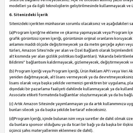
modelleri ya da ilgili teknolojilerin geliştirilmesinde kullanmayacak ve 
6. Sitenizdeki İçerik
Sitenizdeki içerikten münhasıran sorumlu olacaksınız ve aşağıdakileri s
(a)Program İçeriği’ne ekleme ve çıkarma yapmayacak veya Program İçeriği
grafik görüntüsü içeren İçeriği, görüntünün orijinal oranlarını koruyacak
anlamını maddi ölçüde değiştirmeyecek ya da metni gerçeğe aykırı veya y
türleri, Amazon Sitesi’nde yer alan ve Özel Bağlantı olarak biçimlendiril
alt kısmında yer alan gizlilik politikası bağlantıları). Yukarıda belirtilenl
Bildirimi” bağlantısını kaldırmayacak, gizlemeyecek, değiştirmeyecek
(b) Program İçeriği veya Program İçeriği, Ürün Reklam API’ı veya Veri 
yeniden dağıtmayacak, alt lisans vermeyecek ya da devretmeyeceksiniz. Ö
lisans olarak veya başka şekilde vermenizi gerektiren bir uygulama, plat
dışındaki bir pazarlama faaliyeti dahilinde kullanmayacak ya da kullanı
Associate etiketi formatında bağlantılar oluşturmayacak ya da bu bağla
(c) Artık Amazon Sitesinde yayımlanmayan ya da artık kullanımınıza uygu
bunları silecek ya da başka şekilde bertaraf edeceksiniz.
(d)Program İçeriği, içinde bulunan isim veya suretler de dahil olmak üzer
da bunlara sponsor olduğunu ya da ticari bir bağı ya da başka bir ilişki
üçüncü şahıs materyallerinin eklenmesi de dahil).