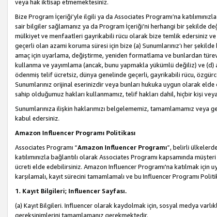
veya hak iktisap etmemektesiniz.
Bize Program İçeriği’yle ilgili ya da Associates Programı’na katılımınızla 
sair bilgiler sağlamanız ya da Program İçeriği’ni herhangi bir şekilde değ
mülkiyet ve menfaatleri gayrikabili rücu olarak bize temlik edersiniz v
geçerli olan azami koruma süresi için bize (a) Sunumlarınız’ı her şekild
amaç için uyarlama, değiştirme, yeniden formatlama ve bunlardan türev e
kullanma ve yayımlama (ancak, bunu yapmakla yükümlü değiliz) ve (d) aşağ
ödenmiş telif ücretsiz, dünya genelinde geçerli, gayrikabili rücu, özgürce 
Sunumlarınız orijinal eserinizdir veya bunları hukuka uygun olarak elde et
sahip olduğumuz hakları kullanmamız, telif hakları dahil, hiçbir kişi vey
Sunumlarınıza ilişkin haklarımızı belgelememiz, tamamlamamız veya geç
kabul edersiniz.
Amazon Influencer Programı Politikası
Associates Programı “
Amazon Influencer Programı
”, belirli ülkele
katılımınızla bağlantılı olarak Associates Programı kapsamında müşteri 
ücreti elde edebilirsiniz. Amazon Influencer Programı'na katılmak için u
karşılamalı, kayıt sürecini tamamlamalı ve bu Influencer Programı Politi
1. Kayıt Bilgileri; Influencer Sayfası.
(a) Kayıt Bilgileri. Influencer olarak kaydolmak için, sosyal medya varlık
gereksinimlerini tamamlamanız gerekmektedir.