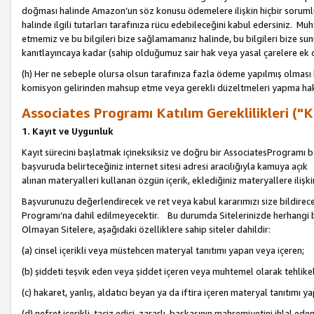
doğması halinde Amazon’un söz konusu ödemelere ilişkin hiçbir soru
halinde ilgili tutarları tarafınıza rücu edebileceğini kabul edersiniz. Muh
etmemiz ve bu bilgileri bize sağlamamanız halinde, bu bilgileri bize su
kanıtlayıncaya kadar (sahip olduğumuz sair hak veya yasal çarelere ek 
(h) Her ne sebeple olursa olsun tarafınıza fazla ödeme yapılmış olması 
komisyon gelirinden mahsup etme veya gerekli düzeltmeleri yapma hakkı
Associates Programı Katılım Gereklilikleri ("Ka
1. Kayıt ve Uygunluk
Kayıt sürecini başlatmak içineksiksiz ve doğru bir AssociatesProgramı ba
başvuruda belirteceğiniz internet sitesi adresi aracılığıyla kamuya aç
alınan materyalleri kullanan özgün içerik, eklediğiniz materyallere ilişk
Başvurunuzu değerlendirecek ve ret veya kabul kararımızı size bildirece
Programı’na dahil edilmeyecektir. Bu durumda Sitelerinizde herhangi b
Olmayan Sitelere, aşağıdaki özelliklere sahip siteler dahildir:
(a) cinsel içerikli veya müstehcen materyal tanıtımı yapan veya içeren;
(b) şiddeti teşvik eden veya şiddet içeren veya muhtemel olarak tehlikel
(c) hakaret, yanlış, aldatıcı beyan ya da iftira içeren materyal tanıtımı y
(d) nefret içerikli, taciz edici, zararlı, başkasının mahremiyetini ihlal eden