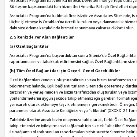
Associates Programı’na Amerika Birleşik Devletleri’nde yerleşik olmayan b
Sözleşme kapsamındaki tüm hizmetleri Amerika Birleşik Devletleri dışınd
Associates Programı'na katılmak ücretsizdir ve Associates Sitesinde, iş
Hiçbir işletmeye İş Ortakları’na ücretli kurulum veya danışmanlık hizme
dahi size ödeme karşılığında hizmetler sunmaya çalışırsa dikkatli olun.
2. Sitenizde Yer Alan Bağlantılar
(a) Özel Bağlantılar
Associates Programı’na başvurduktan sonra Siteniz’de Özel Bağlantılara y
raporlanmasını ve tahakkuk ettirilmesini sağlar. Özel Bağlantıların size
(b) Tüm Özel Bağlantılar için Geçerli Genel Gereklilikler
Özel Bağlantıları kendiniz oluşturabilirsiniz veya bizim tarafımızdan size
bildirmemiz halinde, ilgili bağlantı türlerini Sitenizde göstermeyi durdu
tarzından ve yerleşiminden ve (sizin tarafınızdan oluşturulan veya bizi
yönlendirmelerini uygun şekilde takip etmemiz için gereken formatı içer
yer işareti olarak eklemeye teşvik etmemeniz gerekmektedir. Örneğin, 
parametre olarak Associate Kimliğinizi veya “etiketini” (XXXXX-21 for
Talebiniz üzerine ancak bizim onayımıza tabi olarak, farklı Özel Bağlantı
takip etmenizi ve iyileştirmenizi sağlamak için size ek “alt etiket” Assoc
ile bağlantılı olarak sunulan raporlamaları hiçbir surette Sitenizin belirli 