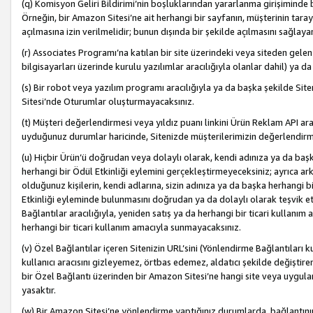
(q) Komisyon Geliri Bildirimi’nin boşluklarından yararlanma girişiminde
Örneğin, bir Amazon Sitesi’ne ait herhangi bir sayfanın, müşterinin tara
açılmasına izin verilmelidir; bunun dışında bir şekilde açılmasını sağlay
(r) Associates Programı’na katılan bir site üzerindeki veya siteden gele
bilgisayarları üzerinde kurulu yazılımlar aracılığıyla olanlar dahil) ya 
(s) Bir robot veya yazılım programı aracılığıyla ya da başka şekilde 
Sitesi’nde Oturumlar oluşturmayacaksınız.
(t) Müşteri değerlendirmesi veya yıldız puanı linkini Ürün Reklam API aracı
uyduğunuz durumlar haricinde, Sitenizde müşterilerimizin değerlendirme
(u) Hiçbir Ürün’ü doğrudan veya dolaylı olarak, kendi adınıza ya da başk
herhangi bir Ödül Etkinliği eylemini gerçekleştirmeyeceksiniz; ayrıca arkada
olduğunuz kişilerin, kendi adlarına, sizin adınıza ya da başka herhangi b
Etkinliği eyleminde bulunmasını doğrudan ya da dolaylı olarak teşvik 
Bağlantılar aracılığıyla, yeniden satış ya da herhangi bir ticari kullanı
herhangi bir ticari kullanım amacıyla sunmayacaksınız.
(v) Özel Bağlantılar içeren Sitenizin URL’sini (Yönlendirme Bağlantıları 
kullanıcı aracısını gizleyemez, örtbas edemez, aldatıcı şekilde değişti
bir Özel Bağlantı üzerinden bir Amazon Sitesi’ne hangi site veya uygula
yasaktır.
(w) Bir Amazon Sitesi’ne yönlendirme yaptığınız durumlarda, bağlantının