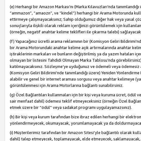
(e) Herhangi bir Amazon Markası’nı (Marka Kılavuzları’nda tanımlandığı ü
“ammazon”, “amaozn”, ve “kindel”) herhangi bir Arama Motorunda kulla
ettirmeye çalışmayacaksınız; Sahip olduğumuz diğer hak veya yasal çöz
sonuçlarıyla ilişkili olarak reklam içeriğinizi görüntülemek için kullanıl
(örneğin, negatif anahtar kelime teklifleri ile çıkarma talebi) sağlayaca
(f) Yapacağınız ücretli arama reklamının bir (Komisyon Geliri Bildirimi’
bir Arama Motorundaki anahtar kelime açık artırmalarında anahtar kelim
iştiraklerinin markaları ve bunların değiştirilmiş ya da yazım hataları iç
olmayan bir listesini Tahdidi Olmayan Marka Tablosu’nda görebilirsiniz)
katılmayacaksınız. Sözleşme’ye uyduğunuz ve ödemeli veya ödemesiz ara
(Komisyon Geliri Bildirimi’nde tanımlandığı üzere) Yeniden Yönlendirme 
alabilir ve genel bir internet araması sorgusu veya anahtar kelimeye (y
görüntülenmesi için Arama Motorlarına bağlantı sunabilirsiniz.
(g) Özel Bağlantıları kullanmaları için bir kişi veya kuruma ücret, ödül 
sair menfaat dahil) ödemesi teklif etmeyeceksiniz (örneğin Özel Bağlantıl
etmek üzere bir “ödül” veya sadakat programı uygulayamazsınız).
(h) Bir kişi veya kurum tarafından bize ibraz edilen herhangi bir elekt
yönlendirmeyecek, okumayacak, yorumlamayacak ya da doldurmayacak
(i) Müşterilerimiz tarafından bir Amazon Sitesi’yle bağlantılı olarak kulla
dahil) talep etmeyecek, toplamayacak, elde etmeyecek, saklamayacak,