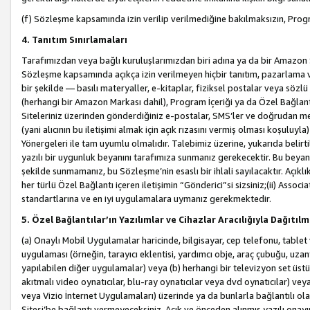
(f) Sözleşme kapsamında izin verilip verilmediğine bakılmaksızın, Progr
4. Tanıtım Sınırlamaları
Tarafımızdan veya bağlı kuruluşlarımızdan biri adına ya da bir Amazon 
Sözleşme kapsamında açıkça izin verilmeyen hiçbir tanıtım, pazarlama v
bir şekilde — basılı materyaller, e-kitaplar, fiziksel postalar veya söz
(herhangi bir Amazon Markası dahil), Program İçeriği ya da Özel Bağlant
Siteleriniz üzerinden gönderdiğiniz e-postalar, SMS’ler ve doğrudan mesaj
(yani alıcının bu iletişimi almak için açık rızasını vermiş olması koşul
Yönergeleri ile tam uyumlu olmalıdır. Talebimiz üzerine, yukarıda belir
yazılı bir uygunluk beyanını tarafımıza sunmanız gerekecektir. Bu beyanı
şekilde sunmamanız, bu Sözleşme’nin esaslı bir ihlali sayılacaktır. Açık
her türlü Özel Bağlantı içeren iletişimin “Gönderici”si sizsiniz;(ii) Asso
standartlarına ve en iyi uygulamalara uymanız gerekmektedir.
5. Özel Bağlantılar’ın Yazılımlar ve Cihazlar Aracılığıyla Dağıtılm
(a) Onaylı Mobil Uygulamalar haricinde, bilgisayar, cep telefonu, tablet 
uygulaması (örneğin, tarayıcı eklentisi, yardımcı obje, araç çubuğu, uzan
yapılabilen diğer uygulamalar) veya (b) herhangi bir televizyon set üstü k
akıtmalı video oynatıcılar, blu-ray oynatıcılar veya dvd oynatıcılar) ve
veya Vizio İnternet Uygulamaları) üzerinde ya da bunlarla bağlantılı o
Sitesi’be bağlantı vermeyeceksiniz. Açık ve önceden alınmış yazılı onay