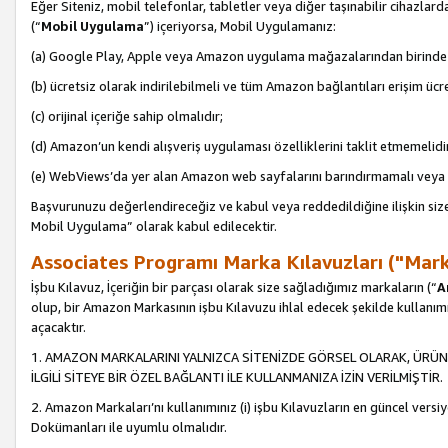
Eğer Siteniz, mobil telefonlar, tabletler veya diğer taşınabilir cihazlar
(“
Mobil Uygulama
”) içeriyorsa, Mobil Uygulamanız:
(a) Google Play, Apple veya Amazon uygulama mağazalarından birinde 
(b) ücretsiz olarak indirilebilmeli ve tüm Amazon bağlantıları erişim ücre
(c) orijinal içeriğe sahip olmalıdır;
(d) Amazon’un kendi alışveriş uygulaması özelliklerini taklit etmemelidi
(e) WebViews’da yer alan Amazon web sayfalarını barındırmamalı veya
Başvurunuzu değerlendireceğiz ve kabul veya reddedildiğine ilişkin si
Mobil Uygulama” olarak kabul edilecektir.
Associates Programı Marka Kılavuzları ("Mark
İşbu Kılavuz, İçeriğin bir parçası olarak size sağladığımız markaların (“
A
olup, bir Amazon Markasının işbu Kılavuzu ihlal edecek şekilde kullanım
açacaktır.
1. AMAZON MARKALARINI YALNIZCA SİTENİZDE GÖRSEL OLARAK, ÜRÜN
İLGİLİ SİTEYE BİR ÖZEL BAĞLANTI İLE KULLANMANIZA İZİN VERİLMİŞTİR.
2. Amazon Markaları’nı kullanımınız (i) işbu Kılavuzların en güncel versiy
Dokümanları ile uyumlu olmalıdır.