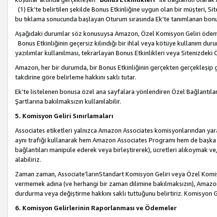
(1) Ek’te belirtilen şekilde Bonus Etkinliğine uygun olan bir müşteri, S
bu tıklama sonucunda başlayan Oturum sırasında Ek’te tanımlanan bon
Aşağıdaki durumlar söz konusuysa Amazon, Özel Komisyon Geliri öde
Bonus Etkinliğinin geçersiz kılındığı bir ihlal veya kötüye kullanım dur
yazılımlar kullanılması, tekrarlayan Bonus Etkinlikleri veya Sitenizdek
Amazon, her bir durumda, bir Bonus Etkinliğinin gerçekten gerçekleşip 
takdirine göre belirleme hakkını saklı tutar.
Ek’te listelenen bonusa özel ana sayfalara yönlendiren Özel Bağlantılar, 
Şartlarına bakılmaksızın kullanılabilir.
5. Komisyon Geliri Sınırlamaları
Associates etiketleri yalnızca Amazon Associates komisyonlarından yarar
aynı trafiği kullanarak hem Amazon Associates Programı hem de başka b
bağlantıları manipüle ederek veya birleştirerek), ücretleri alıkoymak 
alabiliriz.
Zaman zaman, Associate’larınStandart Komisyon Geliri veya Özel Komisy
vermemek adına (ve herhangi bir zaman dilimine bakılmaksızın), Amazon
durdurma veya değiştirme hakkını saklı tuttuğunu belirtiriz. Komisyon Gel
6. Komisyon Gelirlerinin Raporlanması ve Ödemeler