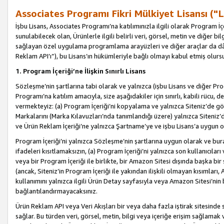
Associates Programı Fikri Mülkiyet Lisansı ("L
İşbu Lisans, Associates Programı’na katılımınızla ilgili olarak Program İ
sunulabilecek olan, Ürünlerle ilgili belirli veri, görsel, metin ve diğer bilg
sağlayan özel uygulama programlama arayüzleri ve diğer araçlar da dâh
Reklam API’ı”), bu Lisans’ın hükümleriyle bağlı olmayı kabul etmiş olurs
1. Program İçeriği’ne İlişkin Sınırlı Lisans
Sözleşme’nin şartlarına tabi olarak ve yalnızca (işbu Lisans ve diğer Pr
Programı’na katılım amacıyla, size aşağıdakiler için sınırlı, kabili rücu, 
vermekteyiz: (a) Program İçeriği’ni kopyalama ve yalnızca Siteniz’de gö
Markalarını (Marka Kılavuzları’nda tanımlandığı üzere) yalnızca Siteniz’
ve Ürün Reklam İçeriği’ne yalnızca Şartname’ye ve işbu Lisans’a uygun 
Program İçeriği’ni yalnızca Sözleşme’nin şartlarına uygun olarak ve bura
ifadeleri kısıtlamaksızın, (a) Program İçeriği’ni yalnızca son kullanıcılar
veya bir Program İçeriği ile birlikte, bir Amazon Sitesi dışında başka bi
(ancak, Siteniz’in Program İçeriği ile yakından ilişkili olmayan kısımları,
kullanımını yalnızca ilgili Ürün Detay sayfasıyla veya Amazon Sitesi’nin 
bağlantılandırmayacaksınız.
Ürün Reklam API veya Veri Akışları bir veya daha fazla iştirak sitesinde s
sağlar. Bu türden veri, görsel, metin, bilgi veya içeriğe erişim sağlama