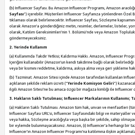
(b) Influencer Sayfası. Bu Amazon Influencer Programı, Amazon aracılığı
Sayfası
”) içerebilir. Müşterileri Influencer Sayfanıza yönlendiren Özel B
tıklaması olarak belirlenecektir. Influencer Sayfası, Sözleşme kapsamınd
olarak Amazon'a gönderdiğiniz metin, resimler, derlemeler, listeler, yorum
olarak, Katılım Gereksinimleri’nin 1. Bölümü’nde veya Amazon Topluluk Ku
göndermeyeceksiniz.
2. Yerinde Kullanım
(a) Kullanımda Takdir Yetkisi; Kaldırma Hakkı. Amazon, Influencer Progra
İçeriğini kullanabilir (Amazon'un kendi takdirine bağlı olarak belirledi
veya bir kısmını reddetme, kaldırma, askıya alma veya geri yükleme hakkı
(b) Tazminat. Amazon Sitesi içinde Amazon tarafından kullanılan Influencer
açıklanan şekilde reklam ücreti (“
Yerinde Komisyon Geliri
”) kazanaca
ilgili Amazon Sitesi’ne bu amaca özgü bir mağaza kimliği ile Influencer 
3. Hakların Saklı Tutulması; Influencer Markalarının Kullanımı;
(a) Hakların Saklı Tutulması. Amazon tüm hak, unvan ve menfaatleri (tüm 
Influencer Sayfası URL'si, Influencer Sayfasındaki bilgi ve materyaller
veya hakka, Sözleşme aracılığıyla veya başka bir şekilde, sahip olmayac
bir eylemde bulunmayacaksınız. Amazon, (i) Influencer'a herhangi bir t
Influencer'ın Amazon Influencer Programı'na katılımına ilişkin açıklamal