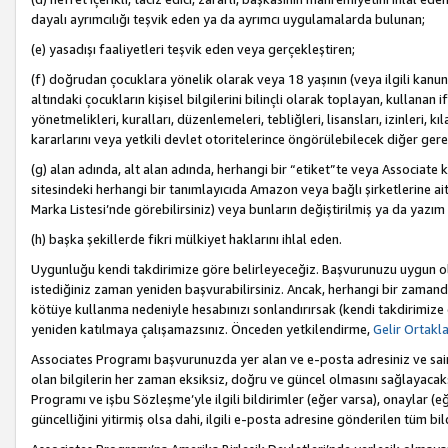
dayalı ayrımcılığı teşvik eden ya da ayrımcı uygulamalarda bulunan;
(e) yasadışı faaliyetleri teşvik eden veya gerçekleştiren;
(f) doğrudan çocuklara yönelik olarak veya 18 yaşının (veya ilgili kanun
altındaki çocukların kişisel bilgilerini bilinçli olarak toplayan, kullana
yönetmelikleri, kuralları, düzenlemeleri, tebliğleri, lisansları, izinleri, k
kararlarını veya yetkili devlet otoritelerince öngörülebilecek diğer gerekl
(g) alan adında, alt alan adında, herhangi bir “etiket”te veya Associate
sitesindeki herhangi bir tanımlayıcıda Amazon veya bağlı şirketlerine ai
Marka Listesi’nde görebilirsiniz) veya bunların değiştirilmiş ya da yazım
(h) başka şekillerde fikri mülkiyet haklarını ihlal eden.
Uygunluğu kendi takdirimize göre belirleyeceğiz. Başvurunuzu uygun o
istediğiniz zaman yeniden başvurabilirsiniz. Ancak, herhangi bir zaman
kötüye kullanma nedeniyle hesabınızı sonlandırırsak (kendi takdirimiz
yeniden katılmaya çalışamazsınız. Önceden yetkilendirme,
Gelir Ortakl
Associates Programı başvurunuzda yer alan ve e-posta adresiniz ve sair ileti
olan bilgilerin her zaman eksiksiz, doğru ve güncel olmasını sağlayacaks
Programı ve işbu Sözleşme’yle ilgili bildirimler (eğer varsa), onaylar (eğ
güncelliğini yitirmiş olsa dahi, ilgili e-posta adresine gönderilen tüm bil