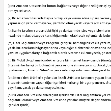
(j) Bir Amazon Sitesi’nin bir buton, bağlantısı veya diğer özelliğinin 
etmeyeceksiniz.
(k) Bir Amazon Sitesi’nde başka bir kişi veya kurum adına sipariş verm
yapması için yetki vermeyecek, yardımcı olmayacak veya teşvik etmeyec
(l) Sizinle tarafımız arasındaki ilişki ya da üzerinde işlev veya işlemler
nezdinde makul düzeyde karışıklığa neden olabilecek eylemlerde bulu
(m) Özel Bağlantıları veya Program İçeriği’ni, herhangi bir casus yazılım,
ya da kullanıcıların bilgisayarlarına veya diğer elektronik cihazlarına 
yazılım uygulamalarıyla bağlantılı olarak Siteniz’e eklemeyecek, göst
(n) Bir Mobil Uygulama içindeki entegre bir internet tarayıcısında (örn
Sitesi’nin herhangi bir bölümünü çerçeve içine almayacaksınız. Ancak, bi
göstermeniz, Amazon Sitesi’nin çerçevelendiği anlamına gelmeyecektir.
(o) Siteniz’deki ürünlerle yakından ilişkili Ürünlerin tanıtımını yapan Si
Sitesi’nin tanıtımını yapan diğer içerikleri herhangi bir açılır pencere, a
yayınlamayacak ya da sunmayacaksınız.
(p) Bir Amazon Sitesi’ne eklediğiniz içeriklerde Özel Bağlantılara yer v
bağlantılı olarak veya Amazon Sitesinde yer alan müşteri değerlendirmele
içerikler içinde).