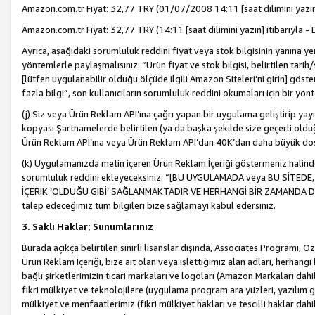
Amazon.com.tr Fiyat: 32,77 TRY (01/07/2008 14:11 [saat dilimini yazın] 
Amazon.com.tr Fiyat: 32,77 TRY (14:11 [saat dilimini yazın] itibarıyla - 
Ayrıca, aşağıdaki sorumluluk reddini fiyat veya stok bilgisinin yanına yer
yöntemlerle paylaşmalısınız: “Ürün fiyat ve stok bilgisi, belirtilen tarih
[lütfen uygulanabilir olduğu ölçüde ilgili Amazon Siteleri’ni girin] göste
fazla bilgi”, son kullanıcıların sorumluluk reddini okumaları için bir yön
(j) Siz veya Ürün Reklam API’ına çağrı yapan bir uygulama geliştirip ya
kopyası Şartnamelerde belirtilen (ya da başka şekilde size geçerli olduğ
Ürün Reklam API’ına veya Ürün Reklam API’dan 40K’dan daha büyük do
(k) Uygulamanızda metin içeren Ürün Reklam İçeriği göstermeniz halinde
sorumluluk reddini ekleyeceksiniz: “[BU UYGULAMADA veya BU SİTEDE,
İÇERİK ‘OLDUĞU GİBİ’ SAĞLANMAKTADIR VE HERHANGİ BİR ZAMANDA DEĞİŞ
talep edeceğimiz tüm bilgileri bize sağlamayı kabul edersiniz.
3. Saklı Haklar; Sunumlarınız
Burada açıkça belirtilen sınırlı lisanslar dışında, Associates Programı, Ö
Ürün Reklam İçeriği, bize ait olan veya işlettiğimiz alan adları, herhangi
bağlı şirketlerimizin ticari markaları ve logoları (Amazon Markaları dah
fikri mülkiyet ve teknolojilere (uygulama program ara yüzleri, yazılım gel
mülkiyet ve menfaatlerimiz (fikri mülkiyet hakları ve tescilli haklar dahil)