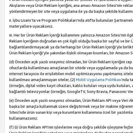
Akışlarını veya Ürün Reklam İçeriğini, ana amacı Amazon Sitesi’nin rek
yönlendirmeyen bir site veya uygulama ile ya da başka şekilde kullanm
ii. İşbu Lisans’ta ve Program Politikaları’nda atıfta bulunulan Şartnamel
materyallere uyacaksınız.
iii. Her bir Ürün Reklam İçeriği kullanımını yalnızca Amazon Sitesi’nin ilg
Reklam İçeriğinin doğrudan en çok ilgili olduğu başka bir sayfa) ve bir Ü
bağlantılandırmayacak ya da herhangi bir Ürün Reklam İçeriği’yle birli
Ürün Reklam İçeriği’yle yakından ilişkili olmayan kısımları, bir Amazon Sit
(d) Önceden açık yazılı onayımız olmadan, bir Ürün Reklam İçeriğini cep 
cihazlarda kullanılması amaçlanan bir sitede veya uygulamada ya da bunl
internet tarayıcısı ile erişilebilen mobil optimizasyonu yapılmamış sitel
kullanılması amaçlanmayan siteler, (2)
Mobil Uygulama Politikası
’nda t
(örneğin, dijital video kayıt cihazları, kablo kutuları veya uydu kutuları,
bağlantılı televizyonlar (örneğin, GoogleTV, Sony Bravia, Panasonic Vier
(e) Önceden açık yazılı onayımız olmadan, Ürün Reklam API veya Veri Ak
başka bir amaçla kullanmak üzere değiştirmek veya bir makine öğrenim
Sitesi’nde ürün sunan kişi veya kurumların kullanımına özel bir yazılım
kullanamazsınız.
(f) (i) Ürün Reklam API’nin işlevlerine veya doğru şekilde işleyişine h