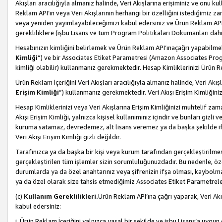
Akışları aracılığıyla almanız halinde, Veri Akışlarına erişiminiz ve onu k
Reklam API’ın veya Veri Akışlarının herhangi bir özelliğini istediğimiz
veya yeniden yayımlayabileceğimizi kabul edersiniz ve Ürün Reklam API’a v
gerekliliklere (işbu Lisans ve tüm Program Politikaları Dokümanları da
Hesabınızın kimliğini belirlemek ve Ürün Reklam API’ınaçağrı yapabilmek i
Kimliği
”) ve bir Associates Etiket Parametresi (Amazon Associates Prog
kimliği olabilir) kullanmanız gerekmektedir. Hesap Kimliklerinizi Ürün R
Ürün Reklam İçeriğini Veri Akışları aracılığıyla almanız halinde, Veri Akış
Erişim Kimliği
”) kullanmanız gerekmektedir. Veri Akışı Erişim Kimliğiniz
Hesap Kimliklerinizi veya Veri Akışlarına Erişim Kimliğinizi muhtelif zama
Akışı Erişim Kimliği, yalnızca kişisel kullanımınız içindir ve bunları giz
kuruma satamaz, devredemez, alt lisans veremez ya da başka şekilde ifşa
Veri Akışı Erişim Kimliği gizli değildir.
Tarafınızca ya da başka bir kişi veya kurum tarafından gerçekleştirilmes
gerçekleştirilen tüm işlemler sizin sorumluluğunuzdadır. Bu nedenle, öze
durumlarda ya da özel anahtarınız veya şifrenizin ifşa olması, kaybolmas
ya da özel olarak size tahsis etmediğimiz Associates Etiket Parametreleri
(c)
Kullanım Gereklilikleri.
Ürün Reklam API’ına çağrı yaparak, Veri Akı
kabul edersiniz:
i. Ürün Reklam İçeriğini yalnızca yasal bir şekilde ve işbu Lisans’a uygun