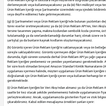
Ürün Reklam İçeriği’ni satıcılara veya müşterilere doğrudan pazarlamak, 
derlemeyecek veya kullanmayacaksınız ya da (iii) fikri mülkiyet veya tesci
Ürün Reklam İçeriği veya Şartnameler üzerindeki veya içindeki bildiri
veya deşifre edilemez hale getirmeyeceksiniz.
(g) (i) Şartnameleri veya Ürün Reklam İçeriği’nde bulunan yazılımları d
türev eserler üretmeyeceksiniz ya da (ii) Ürün Reklam API’nin, Veri Akışla
tersine tasarımını yapma, makina kodundan sembolik koda çevirme, üst
tutulamadığı ya da sınırlandırılamadığı durumlar hariç olmak üzere ve b
şartıyla) ya da bunların kaynak kodlarını oluşturmayacaksınız.
(h) Görüntü içeren Ürün Reklam İçeriği’ni saklamayacak veya ön belleğe 
süreyle saklayabilirsiniz. Görüntü içermeyen diğer Ürün Reklam İçeriğin
durumda, ilgili sürenin sonunda derhal Ürün Reklam API’ya çağrı yaparak
Reklam İçeriğini yenilemeniz ve yeniden yayımlamanız gerekmektedir. Ak
bir süre kısıtı olmadan bireysel Amazon Standart Kimlik Numaralarını (AS
uygulaması içermesi halinde, müşteri uygulaması Ürün Reklam İçeriğin
doğrulamak için Ürün Reklam İçeriği içeren veya kullanan herhangi bir m
gerekmektedir.
(i) Ürün Reklam İçeriğini bir Veri Akışı’ndan almanız ya da Ürün Reklam
saatte bir kez olacak şekilde yenilememeniz halinde uygulamanızın fiya
yerleştireceksiniz. Ancak, uygulamanızda gösterilen fiyat ve stok bilgis
çıkarabilirsiniz. Kabul edilen mesajlaşma örnekleri şunları içerir: