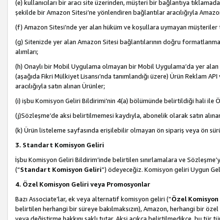
(e) kullanıcıları bir aracı site üzerinden, müşteri bir bağlantıya tıkla
şekilde bir Amazon Sitesi’ne yönlendiren bağlantılar aracılığıyla Amazon
(f) Amazon Sitesi’nde yer alan hüküm ve koşullara uymayan müşteriler t
(g) Sitenizde yer alan Amazon Sitesi bağlantılarının doğru formatlanm
alımları;
(h) Onaylı bir Mobil Uygulama olmayan bir Mobil Uygulama’da yer alan b
(aşağıda Fikri Mülkiyet Lisansı’nda tanımlandığı üzere) Ürün Reklam API
aracılığıyla satın alınan Ürünler;
(i) işbu Komisyon Geliri Bildirimi’nin 4(a) bölümünde belirtildiği hali ile Ö
(j)Sözleşme’de aksi belirtilmemesi kaydıyla, abonelik olarak satın alına
(k) Ürün listeleme sayfasında erişilebilir olmayan ön sipariş veya ön sü
3. Standart Komisyon Geliri
İşbu Komisyon Geliri Bildirim’inde belirtilen sınırlamalara ve Sözleşme
(“
Standart Komisyon Geliri
”) ödeyeceğiz. Komisyon geliri Uygun Ge
4. Özel Komisyon Geliri veya Promosyonlar
Bazı Associate’lar, ek veya alternatif komisyon geliri (“
Özel Komisyon 
belirtilen herhangi bir süreye bakılmaksızın), Amazon, herhangi bir 
veya değiştirme hakkını saklı tutar. Aksi açıkça belirtilmedikçe, bu tür