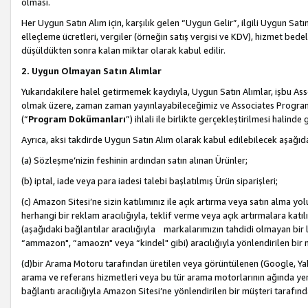
olması.
Her Uygun Satın Alım için, karşılık gelen “Uygun Gelir”, ilgili Uygun Satın
elleçleme ücretleri, vergiler (örneğin satış vergisi ve KDV), hizmet bedell
düşüldükten sonra kalan miktar olarak kabul edilir.
2. Uygun Olmayan Satın Alımlar
Yukarıdakilere halel getirmemek kaydıyla, Uygun Satın Alımlar, işbu Ass
olmak üzere, zaman zaman yayınlayabileceğimiz ve Associates Programı’
(“
Program Dokümanları
”) ihlali ile birlikte gerçekleştirilmesi halinde
Ayrıca, aksi takdirde Uygun Satın Alım olarak kabul edilebilecek aşağıda
(a) Sözleşme’nizin feshinin ardından satın alınan Ürünler;
(b) iptal, iade veya para iadesi talebi başlatılmış Ürün siparişleri;
(c) Amazon Sitesi’ne sizin katılımınız ile açık artırma veya satın alma yol
herhangi bir reklam aracılığıyla, teklif verme veya açık artırmalara ka
(aşağıdaki bağlantılar aracılığıyla markalarımızın tahdidi olmayan bir lis
“ammazon", “amaozn" veya “kindel" gibi) aracılığıyla yönlendirilen bir 
(d)bir Arama Motoru tarafından üretilen veya görüntülenen (Google, Ya
arama ve referans hizmetleri veya bu tür arama motorlarının ağında yer 
bağlantı aracılığıyla Amazon Sitesi’ne yönlendirilen bir müşteri tarafınd