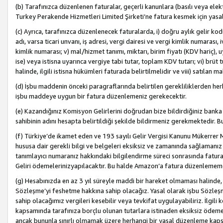
(b) Tarafınızca düzenlenen faturalar, geçerli kanunlara (basılı veya ele
Turkey Perakende Hizmetleri Limited Şirketi’ne fatura kesmek için yasal
(c) Ayrıca, tarafınızca düzenlenecek faturalarda, i) doğru aylık gelir kodu
adı, varsa ticari unvanı, iş adresi, vergi dairesi ve vergi kimlik numarası,
kimlik numarası; v) mal/hizmet tanımı, miktarı, birim fiyatı (KDV hariç)
ise) veya istisna uyarınca vergiye tabi tutar, toplam KDV tutarı; vi) brüt 
halinde, ilgili istisna hükümleri faturada belirtilmelidir ve viii) satılan 
(d) İşbu maddenin önceki paragraflarında belirtilen gerekliliklerden he
işbu maddeye uygun bir fatura düzenlemeniz gerekecektir.
(e) Kazandığınız Komisyon Gelirlerini doğrudan bize bildirdiğiniz banka
sahibinin adını hesapta belirtildiği şekilde bildirmeniz gerekmektedir. 
(f) Türkiye’de ikamet eden ve 193 sayılı Gelir Vergisi Kanunu Mükerrer 
hususa dair gerekli bilgi ve belgeleri eksiksiz ve zamanında sağlamanız
tanımlayıcı numaranız hakkındaki bilgilendirme süreci sonrasında fatur
Geliri ödemelerinizyapılacaktır. Bu halde Amazon’a fatura düzenlemem
(g) Hesabınızda en az 3 yıl süreyle maddi bir hareket olmaması halinde
Sözleşme’yi feshetme hakkına sahip olacağız. Yasal olarak işbu Sözl
sahip olacağımız vergileri kesebilir veya tevkifat uygulayabiliriz. İlgil
kapsamında tarafınıza borçlu olunan tutarlara istinaden eksiksiz ödeme
ancak bununla sınırlı olmamak üzere herhangi bir yasal düzenleme kap