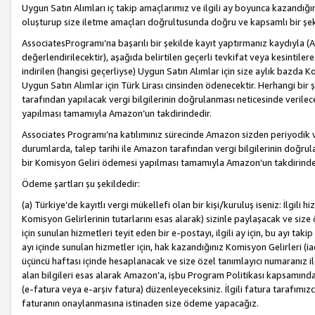
Uygun Satın Alımları iç takip amaçlarımız ve ilgili ay boyunca kazandığ
oluşturup size iletme amaçları doğrultusunda doğru ve kapsamlı bir şek
AssociatesProgramı’na başarılı bir şekilde kayıt yaptırmanız kaydıyla (
değerlendirilecektir), aşağıda belirtilen geçerli tevkifat veya kesintilere
indirilen (hangisi geçerliyse) Uygun Satın Alımlar için size aylık bazda 
Uygun Satın Alımlar için Türk Lirası cinsinden ödenecektir. Herhangi b
tarafından yapılacak vergi bilgilerinin doğrulanması neticesinde verile
yapılması tamamıyla Amazon’un takdirindedir.
Associates Programı’na katılımınız sürecinde Amazon sizden periyodik verg
durumlarda, talep tarihi ile Amazon tarafından vergi bilgilerinin doğru
bir Komisyon Geliri ödemesi yapılması tamamıyla Amazon’un takdirinde
Ödeme şartları şu şekildedir:
(a) Türkiye’de kayıtlı vergi mükellefi olan bir kişi/kuruluş iseniz: İlgili
Komisyon Gelirlerinin tutarlarını esas alarak) sizinle paylaşacak ve siz
için sunulan hizmetleri teyit eden bir e-postayı, ilgili ay için, bu ayı 
ayı içinde sunulan hizmetler için, hak kazandığınız Komisyon Gelirleri (i
üçüncü haftası içinde hesaplanacak ve size özel tanımlayıcı numaranız ile
alan bilgileri esas alarak Amazon’a, işbu Program Politikası kapsamında a
(e-fatura veya e-arşiv fatura) düzenleyeceksiniz. İlgili fatura tarafımı
faturanın onaylanmasına istinaden size ödeme yapacağız.