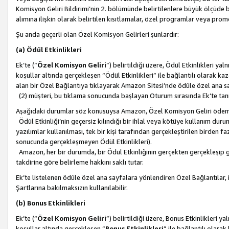
Komisyon Geliri Bildirimi’nin 2. bölümünde belirtilenlere büyük ölçüde 
alımına ilişkin olarak belirtilen kısıtlamalar, özel programlar veya pro
Şu anda geçerli olan Özel Komisyon Gelirleri şunlardır:
(a) Ödül Etkinlikleri
Ek’te (“
Özel Komisyon Geliri
”) belirtildiği üzere, Ödül Etkinlikleri ya
koşullar altında gerçekleşen “Ödül Etkinlikleri” ile bağlantılı olarak kaza
alan bir Özel Bağlantıya tıklayarak Amazon Sitesi’nde ödüle özel ana s
(2) müşteri, bu tıklama sonucunda başlayan Oturum sırasında Ek’te ta
Aşağıdaki durumlar söz konusuysa Amazon, Özel Komisyon Geliri öde
Ödül Etkinliği’nin geçersiz kılındığı bir ihlal veya kötüye kullanım dur
yazılımlar kullanılması, tek bir kişi tarafından gerçekleştirilen birden f
sonucunda gerçekleşmeyen Ödül Etkinlikleri).
Amazon, her bir durumda, bir Ödül Etkinliğinin gerçekten gerçekleşip 
takdirine göre belirleme hakkını saklı tutar.
Ek’te listelenen ödüle özel ana sayfalara yönlendiren Özel Bağlantılar, i
Şartlarına bakılmaksızın kullanılabilir.
(b) Bonus Etkinlikleri
Ek’te (“
Özel Komisyon Geliri
”) belirtildiği üzere, Bonus Etkinlikleri 
koşullar altında gerçekleşen “
Bonus Etkinlikleri
” ile bağlantılı olarak 