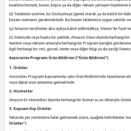
kısaltma hizmeti, buton, köprü ya da diğer reklam yerleşim biçimlerini 
(x) Talebimiz üzerine, bu Sözleşmeye (genel olarak ya da belirli bir hük
beyanı sunmanız gerekmektedir. Bu beyanı talebimize uygun şekilde sunma
(y) Amazon tarafından aksi açıkça kabul edilmedikçe, Siteniz’de fiyat tak
(z) Sitenizde veya başka bir şekilde, Amazon Sitesi dışında herhangi bi
tanıtımı veya reklamı amacıyla herhangi bir Program İçeriğini gösterem
ilgili herhangi bir veri, görsel, metin veya diğer bilgi ya da içeriği Si
Associates Programı Ürün Bildirimi (“Ürün Bildirimi”)
1. Ürünler
Associates Programı kapsamında, işbu Ürün Bildirimi’nde tanımlanan ekle
veya dijital ürün anlamına gelmektedir.
2. Hizmetler
Amazon Ev Hizmetleri dışında herhangi bir hizmet şu an itibariyle Ürünl
3. Kapsam Dışı Ürünler
Yukarıda yer verilenlere halel gelmemek üzere, aşağıda belirtilenler Ass
Ürünler
”):