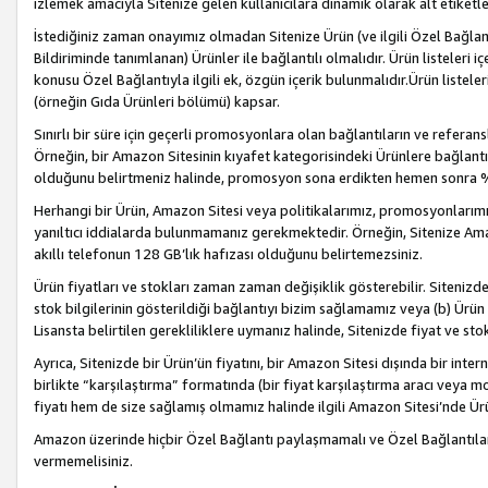
izlemek amacıyla Sitenize gelen kullanıcılara dinamik olarak alt etiketl
İstediğiniz zaman onayımız olmadan Sitenize Ürün (ve ilgili Özel Bağlantı
Bildiriminde tanımlanan) Ürünler ile bağlantılı olmalıdır. Ürün listeleri
konusu Özel Bağlantıyla ilgili ek, özgün içerik bulunmalıdır.Ürün listele
(örneğin Gıda Ürünleri bölümü) kapsar.
Sınırlı bir süre için geçerli promosyonlara olan bağlantıların ve refera
Örneğin, bir Amazon Sitesinin kıyafet kategorisindeki Ürünlere bağlant
olduğunu belirtmeniz halinde, promosyon sona erdikten hemen sonra %15
Herhangi bir Ürün, Amazon Sitesi veya politikalarımız, promosyonlarımız
yanıltıcı iddialarda bulunmamanız gerekmektedir. Örneğin, Sitenize Amazon
akıllı telefonun 128 GB’lık hafızası olduğunu belirtemezsiniz.
Ürün fiyatları ve stokları zaman zaman değişiklik gösterebilir. Sitenizde 
stok bilgilerinin gösterildiği bağlantıyı bizim sağlamamız veya (b) Ürün f
Lisansta belirtilen gerekliliklere uymanız halinde, Sitenizde fiyat ve stok 
Ayrıca, Sitenizde bir Ürün’ün fiyatını, bir Amazon Sitesi dışında bir inte
birlikte “karşılaştırma” formatında (bir fiyat karşılaştırma aracı veya 
fiyatı hem de size sağlamış olmamız halinde ilgili Amazon Sitesi’nde Ür
Amazon üzerinde hiçbir Özel Bağlantı paylaşmamalı ve Özel Bağlantılar
vermemelisiniz.