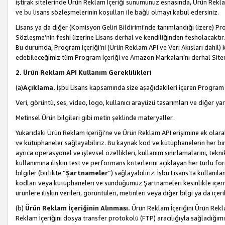
iştirak sitelerinde Ürün Reklam İçeriği sunumunuz esnasında, Ürün Reklam 
ve bu lisans sözleşmelerinin koşulları ile bağlı olmayı kabul edersiniz.
Lisans ya da diğer (Komisyon Geliri Bildirimi’nde tanımlandığı üzer
Sözleşme’nin feshi üzerine Lisans derhal ve kendiliğinden fesholacaktır.
Bu durumda, Program İçeriği’ni (Ürün Reklam API ve Veri Akışları dahil
edebileceğimiz tüm Program İçeriği ve Amazon Markaları’nı derhal Siteni
2. Ürün Reklam API Kullanım Gereklilikleri
(a)
Açıklama.
İşbu Lisans kapsamında size aşağıdakileri içeren Program İ
Veri, görüntü, ses, video, logo, kullanıcı arayüzü tasarımları ve diğer ya
Metinsel Ürün bilgileri gibi metin şeklinde materyaller.
Yukarıdaki Ürün Reklam İçeriği’ne ve Ürün Reklam API erişimine ek olar
ve kütüphaneler sağlayabiliriz. Bu kaynak kod ve kütüphanelerin her biri s
ayrıca operasyonel ve işlevsel özellikleri, kullanım sınırlamalarını, tekn
kullanımına ilişkin test ve performans kriterlerini açıklayan her türlü fo
bilgiler (birlikte “
Şartnameler
”) sağlayabiliriz. İşbu Lisans’ta kullan
kodları veya kütüphaneleri ve sunduğumuz Şartnameleri kesinlikle içerme
ürünlere ilişkin verileri, görüntüleri, metinleri veya diğer bilgi ya da içer
(b)
Ürün Reklam İçeriğinin Alınması.
Ürün Reklam İçeriğini Ürün Rekla
Reklam İçeriğini dosya transfer protokolü (FTP) aracılığıyla sağladığımız 