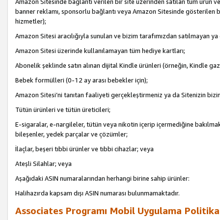
Amazon Sitesinde bağlantı verilen bir site üzerinden satılan tüm ürün ve
banner reklamı, sponsorlu bağlantı veya Amazon Sitesinde gösterilen başk
hizmetler);
Amazon Sitesi aracılığıyla sunulan ve bizim tarafımızdan satılmayan ya
Amazon Sitesi üzerinde kullanılamayan tüm hediye kartları;
Abonelik şeklinde satın alınan dijital Kindle ürünleri (örneğin, Kindle gaz
Bebek formülleri (0-12 ay arası bebekler için);
Amazon Sitesi’ni tanıtan faaliyeti gerçekleştirmeniz ya da Sitenizin bizi
Tütün ürünleri ve tütün üreticileri;
E-sigaralar, e-nargileler, tütün veya nikotin içerip içermediğine bakılmaks
bileşenler, yedek parçalar ve çözümler;
İlaçlar, beşeri tıbbi ürünler ve tıbbi cihazlar; veya
Ateşli Silahlar; veya
Aşağıdaki ASIN numaralarından herhangi birine sahip ürünler:
Halihazırda kapsam dışı ASIN numarası bulunmamaktadır.
Associates Programı Mobil Uygulama Politika