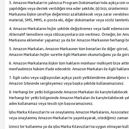
3. Amazon Markaları’nı yalnızca Program Dokümanları’nda açıkça izin ver
yapıldığını veya destek verildiğini ima eder şekilde; (ii) bizi, ürünlerim
Markasına ilişkin şerefiye değerimizi azaltabilecek veya zarar verebilec
material, SMS, MMS, e-posta eki, diğer dokümanlar veya sözlü tanıtıml
4. Amazon Markalarını hiçbir şekilde değiştiremez veya tadil edemezsin
Alternatif temsillere veya stilizasyonlara izin verilmez. Örneğin, bir A
Markasına eklemeler yapamaz ya da bir Amazon Markasının herhangi bir
5. Amazon Markaları, Amazon Markasının tüm kenarları ile diğer görsel, 
Amazon Markaları hiçbir surette ilgili Markanın okunurluğunu ya da görü
6. Amazon Markalarına ilişkin tüm hakların münhasır mülkiyeti bize aitt
menfaatimize hüküm ifade edecektir. Amazon Markaları ile ilgili hakları
7. İlgili satıcı veya sağlayıcıdan açıkça yazılı yetkilendirme almadığınız s
Amazon Sitesinde sergileyemez veya başka şekilde kullanamazsınız.
8. Herhangi bir yetki bölgesinde Amazon Markaları ile karıştırılabilecek
Herhangi bir yetki bölgesinde Amazon Markaları ile karıştırılabilecek şek
adını kullanamaz veya tescili için başvuramazsınız.
İşbu Marka Kılavuzları’nı ve onaylanmış Amazon Markalarını, AssociatesSi
veya onaylanmış Amazon Markaları’nı yayımlayarak, istediğimiz zaman v
İzinsiz bir kullanıma ya da işbu Marka Kılavuzları’na uygun olmayan kul