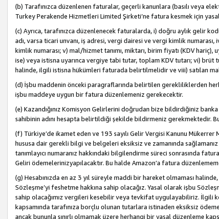
(b) Tarafınızca düzenlenen faturalar, geçerli kanunlara (basılı veya ele
Turkey Perakende Hizmetleri Limited Şirketi’ne fatura kesmek için yasal
(c) Ayrıca, tarafınızca düzenlenecek faturalarda, i) doğru aylık gelir kodu
adı, varsa ticari unvanı, iş adresi, vergi dairesi ve vergi kimlik numarası,
kimlik numarası; v) mal/hizmet tanımı, miktarı, birim fiyatı (KDV hariç)
ise) veya istisna uyarınca vergiye tabi tutar, toplam KDV tutarı; vi) brüt 
halinde, ilgili istisna hükümleri faturada belirtilmelidir ve viii) satılan 
(d) İşbu maddenin önceki paragraflarında belirtilen gerekliliklerden he
işbu maddeye uygun bir fatura düzenlemeniz gerekecektir.
(e) Kazandığınız Komisyon Gelirlerini doğrudan bize bildirdiğiniz banka
sahibinin adını hesapta belirtildiği şekilde bildirmeniz gerekmektedir. 
(f) Türkiye’de ikamet eden ve 193 sayılı Gelir Vergisi Kanunu Mükerrer 
hususa dair gerekli bilgi ve belgeleri eksiksiz ve zamanında sağlamanız
tanımlayıcı numaranız hakkındaki bilgilendirme süreci sonrasında fatur
Geliri ödemelerinizyapılacaktır. Bu halde Amazon’a fatura düzenlemem
(g) Hesabınızda en az 3 yıl süreyle maddi bir hareket olmaması halinde
Sözleşme’yi feshetme hakkına sahip olacağız. Yasal olarak işbu Sözl
sahip olacağımız vergileri kesebilir veya tevkifat uygulayabiliriz. İlgil
kapsamında tarafınıza borçlu olunan tutarlara istinaden eksiksiz ödeme
ancak bununla sınırlı olmamak üzere herhangi bir yasal düzenleme kap