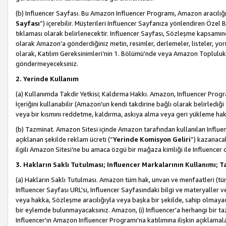
(b) Influencer Sayfası. Bu Amazon Influencer Programı, Amazon aracılığı
Sayfası
”) içerebilir. Müşterileri Influencer Sayfanıza yönlendiren Özel B
tıklaması olarak belirlenecektir. Influencer Sayfası, Sözleşme kapsamınd
olarak Amazon'a gönderdiğiniz metin, resimler, derlemeler, listeler, yorum
olarak, Katılım Gereksinimleri’nin 1. Bölümü’nde veya Amazon Topluluk Ku
göndermeyeceksiniz.
2. Yerinde Kullanım
(a) Kullanımda Takdir Yetkisi; Kaldırma Hakkı. Amazon, Influencer Progra
İçeriğini kullanabilir (Amazon'un kendi takdirine bağlı olarak belirledi
veya bir kısmını reddetme, kaldırma, askıya alma veya geri yükleme hakkı
(b) Tazminat. Amazon Sitesi içinde Amazon tarafından kullanılan Influencer
açıklanan şekilde reklam ücreti (“
Yerinde Komisyon Geliri
”) kazanaca
ilgili Amazon Sitesi’ne bu amaca özgü bir mağaza kimliği ile Influencer 
3. Hakların Saklı Tutulması; Influencer Markalarının Kullanımı;
(a) Hakların Saklı Tutulması. Amazon tüm hak, unvan ve menfaatleri (tüm 
Influencer Sayfası URL'si, Influencer Sayfasındaki bilgi ve materyaller
veya hakka, Sözleşme aracılığıyla veya başka bir şekilde, sahip olmayac
bir eylemde bulunmayacaksınız. Amazon, (i) Influencer'a herhangi bir t
Influencer'ın Amazon Influencer Programı'na katılımına ilişkin açıklamal