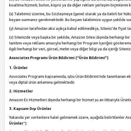
kısaltma hizmeti, buton, köprü ya da diğer reklam yerleşim biçimlerini 
(x) Talebimiz üzerine, bu Sözleşmeye (genel olarak ya da belirli bir hük
beyanı sunmanız gerekmektedir. Bu beyanı talebimize uygun şekilde sunma
(y) Amazon tarafından aksi açıkça kabul edilmedikçe, Siteniz’de fiyat tak
(z) Sitenizde veya başka bir şekilde, Amazon Sitesi dışında herhangi bi
tanıtımı veya reklamı amacıyla herhangi bir Program İçeriğini gösterem
ilgili herhangi bir veri, görsel, metin veya diğer bilgi ya da içeriği Si
Associates Programı Ürün Bildirimi (“Ürün Bildirimi”)
1. Ürünler
Associates Programı kapsamında, işbu Ürün Bildirimi’nde tanımlanan ekle
veya dijital ürün anlamına gelmektedir.
2. Hizmetler
Amazon Ev Hizmetleri dışında herhangi bir hizmet şu an itibariyle Ürünl
3. Kapsam Dışı Ürünler
Yukarıda yer verilenlere halel gelmemek üzere, aşağıda belirtilenler Ass
Ürünler
”):