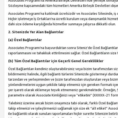
Associates Programı’na Amerika Birleşik Devletleri’nde yerleşik olmayan b
Sözleşme kapsamındaki tüm hizmetleri Amerika Birleşik Devletleri dışınd
Associates Programı'na katılmak ücretsizdir ve Associates Sitesinde, iş
Hiçbir işletmeye İş Ortakları’na ücretli kurulum veya danışmanlık hizme
dahi size ödeme karşılığında hizmetler sunmaya çalışırsa dikkatli olun.
2. Sitenizde Yer Alan Bağlantılar
(a) Özel Bağlantılar
Associates Programı’na başvurduktan sonra Siteniz’de Özel Bağlantılara y
raporlanmasını ve tahakkuk ettirilmesini sağlar. Özel Bağlantıların size
(b) Tüm Özel Bağlantılar için Geçerli Genel Gereklilikler
Özel Bağlantıları kendiniz oluşturabilirsiniz veya bizim tarafımızdan size
bildirmemiz halinde, ilgili bağlantı türlerini Sitenizde göstermeyi durdu
tarzından ve yerleşiminden ve (sizin tarafınızdan oluşturulan veya bizi
yönlendirmelerini uygun şekilde takip etmemiz için gereken formatı içer
yer işareti olarak eklemeye teşvik etmemeniz gerekmektedir. Örneğin, 
parametre olarak Associate Kimliğinizi veya “etiketini” (XXXXX-21 for
Talebiniz üzerine ancak bizim onayımıza tabi olarak, farklı Özel Bağlantı
takip etmenizi ve iyileştirmenizi sağlamak için size ek “alt etiket” Assoc
ile bağlantılı olarak sunulan raporlamaları hiçbir surette Sitenizin belirli 