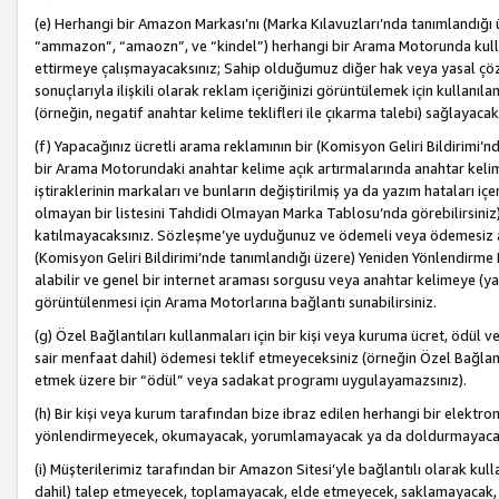
(e) Herhangi bir Amazon Markası’nı (Marka Kılavuzları’nda tanımlandığı ü
“ammazon”, “amaozn”, ve “kindel”) herhangi bir Arama Motorunda kulla
ettirmeye çalışmayacaksınız; Sahip olduğumuz diğer hak veya yasal çöz
sonuçlarıyla ilişkili olarak reklam içeriğinizi görüntülemek için kullanıl
(örneğin, negatif anahtar kelime teklifleri ile çıkarma talebi) sağlayaca
(f) Yapacağınız ücretli arama reklamının bir (Komisyon Geliri Bildirimi’
bir Arama Motorundaki anahtar kelime açık artırmalarında anahtar kelim
iştiraklerinin markaları ve bunların değiştirilmiş ya da yazım hataları iç
olmayan bir listesini Tahdidi Olmayan Marka Tablosu’nda görebilirsiniz)
katılmayacaksınız. Sözleşme’ye uyduğunuz ve ödemeli veya ödemesiz ara
(Komisyon Geliri Bildirimi’nde tanımlandığı üzere) Yeniden Yönlendirme 
alabilir ve genel bir internet araması sorgusu veya anahtar kelimeye (y
görüntülenmesi için Arama Motorlarına bağlantı sunabilirsiniz.
(g) Özel Bağlantıları kullanmaları için bir kişi veya kuruma ücret, ödül 
sair menfaat dahil) ödemesi teklif etmeyeceksiniz (örneğin Özel Bağlantıl
etmek üzere bir “ödül” veya sadakat programı uygulayamazsınız).
(h) Bir kişi veya kurum tarafından bize ibraz edilen herhangi bir elekt
yönlendirmeyecek, okumayacak, yorumlamayacak ya da doldurmayacak
(i) Müşterilerimiz tarafından bir Amazon Sitesi’yle bağlantılı olarak kulla
dahil) talep etmeyecek, toplamayacak, elde etmeyecek, saklamayacak,