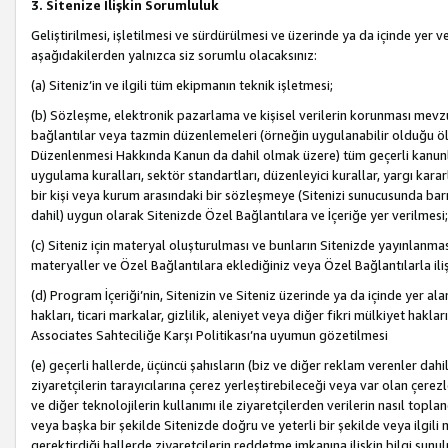
3. Sitenize İlişkin Sorumluluk
Geliştirilmesi, işletilmesi ve sürdürülmesi ve üzerinde ya da içinde yer ve
aşağıdakilerden yalnızca siz sorumlu olacaksınız:
(a) Siteniz’in ve ilgili tüm ekipmanın teknik işletmesi;
(b) Sözleşme, elektronik pazarlama ve kişisel verilerin korunması mevzua
bağlantılar veya tazmin düzenlemeleri (örneğin uygulanabilir olduğu ölç
Düzenlenmesi Hakkında Kanun da dahil olmak üzere) tüm geçerli kanunlar, y
uygulama kuralları, sektör standartları, düzenleyici kurallar, yargı kararl
bir kişi veya kurum arasındaki bir sözleşmeye (Sitenizi sunucusunda barı
dahil) uygun olarak Sitenizde Özel Bağlantılara ve İçeriğe yer verilmesi;
(c) Siteniz için materyal oluşturulması ve bunların Sitenizde yayınlanmas
materyaller ve Özel Bağlantılara eklediğiniz veya Özel Bağlantılarla ili
(d) Program İçeriği’nin, Sitenizin ve Siteniz üzerinde ya da içinde yer al
hakları, ticari markalar, gizlilik, aleniyet veya diğer fikri mülkiyet hak
Associates Sahteciliğe Karşı Politikası’na uyumun gözetilmesi
(e) geçerli hallerde, üçüncü şahısların (biz ve diğer reklam verenler dah
ziyaretçilerin tarayıcılarına çerez yerleştirebileceği veya var olan çerezler
ve diğer teknolojilerin kullanımı ile ziyaretçilerden verilerin nasıl toplandı
veya başka bir şekilde Sitenizde doğru ve yeterli bir şekilde veya ilgili 
gerektirdiği hallerde ziyaretçilerin reddetme imkanına ilişkin bilgi sunul