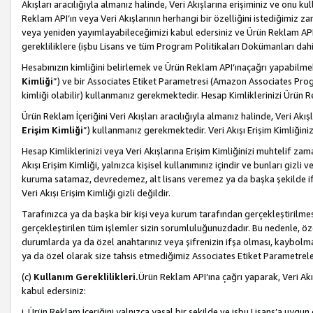
Akışları aracılığıyla almanız halinde, Veri Akışlarına erişiminiz ve onu k
Reklam API’ın veya Veri Akışlarının herhangi bir özelliğini istediğimiz
veya yeniden yayımlayabileceğimizi kabul edersiniz ve Ürün Reklam API’a v
gerekliliklere (işbu Lisans ve tüm Program Politikaları Dokümanları da
Hesabınızın kimliğini belirlemek ve Ürün Reklam API’ınaçağrı yapabilmek i
Kimliği
”) ve bir Associates Etiket Parametresi (Amazon Associates Prog
kimliği olabilir) kullanmanız gerekmektedir. Hesap Kimliklerinizi Ürün R
Ürün Reklam İçeriğini Veri Akışları aracılığıyla almanız halinde, Veri Akış
Erişim Kimliği
”) kullanmanız gerekmektedir. Veri Akışı Erişim Kimliğiniz
Hesap Kimliklerinizi veya Veri Akışlarına Erişim Kimliğinizi muhtelif zama
Akışı Erişim Kimliği, yalnızca kişisel kullanımınız içindir ve bunları giz
kuruma satamaz, devredemez, alt lisans veremez ya da başka şekilde ifşa
Veri Akışı Erişim Kimliği gizli değildir.
Tarafınızca ya da başka bir kişi veya kurum tarafından gerçekleştirilmes
gerçekleştirilen tüm işlemler sizin sorumluluğunuzdadır. Bu nedenle, öze
durumlarda ya da özel anahtarınız veya şifrenizin ifşa olması, kaybolmas
ya da özel olarak size tahsis etmediğimiz Associates Etiket Parametreleri
(c)
Kullanım Gereklilikleri.
Ürün Reklam API’ına çağrı yaparak, Veri Akı
kabul edersiniz:
i. Ürün Reklam İçeriğini yalnızca yasal bir şekilde ve işbu Lisans’a uygun