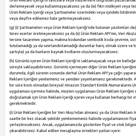
Ürün Reklam İçeriği’ni satıcılara veya müşterilere doğrudan pazarlamak, 
derlemeyecek veya kullanmayacaksınız ya da (iii) fikri mülkiyet veya tesci
Ürün Reklam İçeriği veya Şartnameler üzerindeki veya içindeki bildiri
veya deşifre edilemez hale getirmeyeceksiniz.
(g) (i) Şartnameleri veya Ürün Reklam İçeriği’nde bulunan yazılımları d
türev eserler üretmeyeceksiniz ya da (ii) Ürün Reklam API’nin, Veri Akışla
tersine tasarımını yapma, makina kodundan sembolik koda çevirme, üst
tutulamadığı ya da sınırlandırılamadığı durumlar hariç olmak üzere ve b
şartıyla) ya da bunların kaynak kodlarını oluşturmayacaksınız.
(h) Görüntü içeren Ürün Reklam İçeriği’ni saklamayacak veya ön belleğe 
süreyle saklayabilirsiniz. Görüntü içermeyen diğer Ürün Reklam İçeriğin
durumda, ilgili sürenin sonunda derhal Ürün Reklam API’ya çağrı yaparak
Reklam İçeriğini yenilemeniz ve yeniden yayımlamanız gerekmektedir. Ak
bir süre kısıtı olmadan bireysel Amazon Standart Kimlik Numaralarını (AS
uygulaması içermesi halinde, müşteri uygulaması Ürün Reklam İçeriğin
doğrulamak için Ürün Reklam İçeriği içeren veya kullanan herhangi bir m
gerekmektedir.
(i) Ürün Reklam İçeriğini bir Veri Akışı’ndan almanız ya da Ürün Reklam
saatte bir kez olacak şekilde yenilememeniz halinde uygulamanızın fiya
yerleştireceksiniz. Ancak, uygulamanızda gösterilen fiyat ve stok bilgis
çıkarabilirsiniz. Kabul edilen mesajlaşma örnekleri şunları içerir: