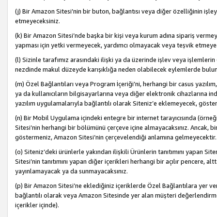
(j) Bir Amazon Sitesi’nin bir buton, bağlantısı veya diğer özelliğinin 
etmeyeceksiniz.
(k) Bir Amazon Sitesi’nde başka bir kişi veya kurum adına sipariş verm
yapması için yetki vermeyecek, yardımcı olmayacak veya teşvik etmeyec
(l) Sizinle tarafımız arasındaki ilişki ya da üzerinde işlev veya işlemler
nezdinde makul düzeyde karışıklığa neden olabilecek eylemlerde bulu
(m) Özel Bağlantıları veya Program İçeriği’ni, herhangi bir casus yazılım,
ya da kullanıcıların bilgisayarlarına veya diğer elektronik cihazlarına 
yazılım uygulamalarıyla bağlantılı olarak Siteniz’e eklemeyecek, göst
(n) Bir Mobil Uygulama içindeki entegre bir internet tarayıcısında (örn
Sitesi’nin herhangi bir bölümünü çerçeve içine almayacaksınız. Ancak, bi
göstermeniz, Amazon Sitesi’nin çerçevelendiği anlamına gelmeyecektir.
(o) Siteniz’deki ürünlerle yakından ilişkili Ürünlerin tanıtımını yapan Si
Sitesi’nin tanıtımını yapan diğer içerikleri herhangi bir açılır pencere, a
yayınlamayacak ya da sunmayacaksınız.
(p) Bir Amazon Sitesi’ne eklediğiniz içeriklerde Özel Bağlantılara yer v
bağlantılı olarak veya Amazon Sitesinde yer alan müşteri değerlendirmele
içerikler içinde).