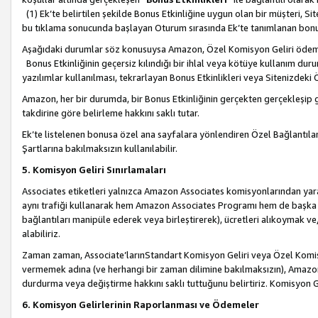
(1) Ek’te belirtilen şekilde Bonus Etkinliğine uygun olan bir müşteri, S
bu tıklama sonucunda başlayan Oturum sırasında Ek’te tanımlanan bon
Aşağıdaki durumlar söz konusuysa Amazon, Özel Komisyon Geliri öde
Bonus Etkinliğinin geçersiz kılındığı bir ihlal veya kötüye kullanım dur
yazılımlar kullanılması, tekrarlayan Bonus Etkinlikleri veya Sitenizdek
Amazon, her bir durumda, bir Bonus Etkinliğinin gerçekten gerçekleşip 
takdirine göre belirleme hakkını saklı tutar.
Ek’te listelenen bonusa özel ana sayfalara yönlendiren Özel Bağlantılar, 
Şartlarına bakılmaksızın kullanılabilir.
5. Komisyon Geliri Sınırlamaları
Associates etiketleri yalnızca Amazon Associates komisyonlarından yarar
aynı trafiği kullanarak hem Amazon Associates Programı hem de başka b
bağlantıları manipüle ederek veya birleştirerek), ücretleri alıkoymak 
alabiliriz.
Zaman zaman, Associate’larınStandart Komisyon Geliri veya Özel Komisy
vermemek adına (ve herhangi bir zaman dilimine bakılmaksızın), Amazon
durdurma veya değiştirme hakkını saklı tuttuğunu belirtiriz. Komisyon Gel
6. Komisyon Gelirlerinin Raporlanması ve Ödemeler