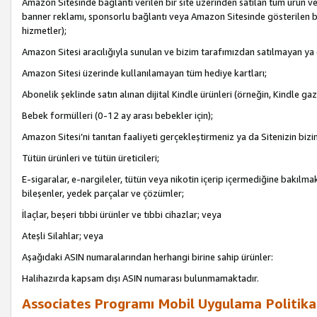
Amazon Sitesinde bağlantı verilen bir site üzerinden satılan tüm ürün ve
banner reklamı, sponsorlu bağlantı veya Amazon Sitesinde gösterilen başk
hizmetler);
Amazon Sitesi aracılığıyla sunulan ve bizim tarafımızdan satılmayan ya
Amazon Sitesi üzerinde kullanılamayan tüm hediye kartları;
Abonelik şeklinde satın alınan dijital Kindle ürünleri (örneğin, Kindle gaz
Bebek formülleri (0-12 ay arası bebekler için);
Amazon Sitesi’ni tanıtan faaliyeti gerçekleştirmeniz ya da Sitenizin bizi
Tütün ürünleri ve tütün üreticileri;
E-sigaralar, e-nargileler, tütün veya nikotin içerip içermediğine bakılmaks
bileşenler, yedek parçalar ve çözümler;
İlaçlar, beşeri tıbbi ürünler ve tıbbi cihazlar; veya
Ateşli Silahlar; veya
Aşağıdaki ASIN numaralarından herhangi birine sahip ürünler:
Halihazırda kapsam dışı ASIN numarası bulunmamaktadır.
Associates Programı Mobil Uygulama Politika