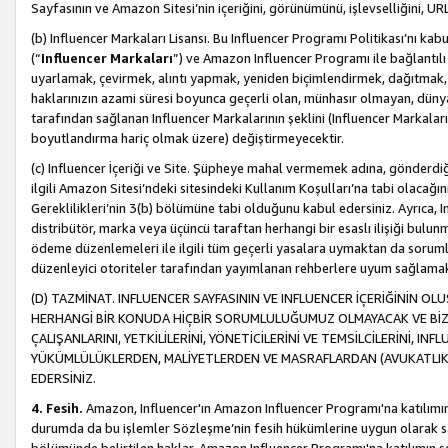
Sayfasının ve Amazon Sitesi’nin içeriğini, görünümünü, işlevselliğini, URL'
(b) Influencer Markaları Lisansı. Bu Influencer Programı Politikası’nı kab
(“
Influencer Markaları
”) ve Amazon Influencer Programı ile bağlantı
uyarlamak, çevirmek, alıntı yapmak, yeniden biçimlendirmek, dağıtmak, il
haklarınızın azami süresi boyunca geçerli olan, münhasır olmayan, dünya
tarafından sağlanan Influencer Markalarının şeklini (Influencer Markal
boyutlandırma hariç olmak üzere) değiştirmeyecektir.
(c) Influencer İçeriği ve Site. Şüpheye mahal vermemek adına, gönderdiğin
ilgili Amazon Sitesi’ndeki sitesindeki Kullanım Koşulları’na tabi olacağı
Gereklilikleri’nin 3(b) bölümüne tabi olduğunu kabul edersiniz. Ayrıca, Inf
distribütör, marka veya üçüncü taraftan herhangi bir esaslı ilişiği bul
ödeme düzenlemeleri ile ilgili tüm geçerli yasalara uymaktan da soruml
düzenleyici otoriteler tarafından yayımlanan rehberlere uyum sağlama
(D) TAZMİNAT. INFLUENCER SAYFASININ VE INFLUENCER İÇERİĞİNİN OL
HERHANGİ BİR KONUDA HİÇBİR SORUMLULUĞUMUZ OLMAYACAK VE BİZİ, B
ÇALIŞANLARINI, YETKİLİLERİNİ, YÖNETİCİLERİNİ VE TEMSİLCİLERİNİ, IN
YÜKÜMLÜLÜKLERDEN, MALİYETLERDEN VE MASRAFLARDAN (AVUKATLIK 
EDERSİNİZ.
4. Fesih.
Amazon, Influencer'ın Amazon Influencer Programı'na katılımını a
durumda da bu işlemler Sözleşme’nin fesih hükümlerine uygun olarak sağl