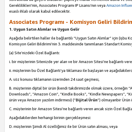
Gereklilikleri’nin, Associates Programı IP Lisansı’nın veya
Amazon Influen
esaslı ihlali olarak kabul edilecektir.
Associates Programı - Komisyon Geliri Bildiri
1. Uygun Satın Alımlar ve Uygun Gelir
Aşağıda belirtilen haller ile bağlantılı “Uygun Satın Alımlar” için (işbu K
Komisyon Geliri Bildirimi’nin 3. maddesinde tanımlanan Standart Komis
(a) Site’nizdeki Özel Bağlantı:
i. bir müşterinin Sitenizde yer alan ve bir Amazon Sitesi’ne bağlantı ver
ii. müşterinin bu Özel Bağlantı’ya tıklaması ile başlayan ve aşağıdakile
A. söz konusu tıklamanın üzerinden 24 saat geçmesi,
B. müşterinin dijital bir ürün (kendi takdirimizde olmak üzere, örneğ
Downloads”, “Amazon Coin”, “Kindle Books”, “Kindle Newspapers”, “Kind
ürün veya Amazon yazılım indirmesi) (“
Dijital Ürün
”) olmayanbir Ürün i
C. müşterinin bir Amazon Sitesi’ne bağlantı veren ancak sizin Özel Bağla
Aşağıdakilerden herhangi birinin gerçekleşmesi:
D. müşterinin Şimdi Al özelliğimiz ile bir Ürün satın alması, veya