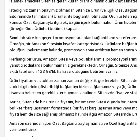
izlemek amacıyla Sitenize gelen kullanıcılara dinamik olarak alt etiketl
İstediğiniz zaman onayımız olmadan Sitenize Ürün (ve ilgili Özel Bağlantı
Bildiriminde tanımlanan) Ürünler ile bağlantılı olmalıdır. Ürün listeleri
konusu Özel Bağlantıyla ilgili ek, özgün içerik bulunmalıdır.Ürün listele
(örneğin Gıda Ürünleri bölümü) kapsar.
Sınırlı bir süre için geçerli promosyonlara olan bağlantıların ve refera
Örneğin, bir Amazon Sitesinin kıyafet kategorisindeki Ürünlere bağlant
olduğunu belirtmeniz halinde, promosyon sona erdikten hemen sonra %15
Herhangi bir Ürün, Amazon Sitesi veya politikalarımız, promosyonlarımız
yanıltıcı iddialarda bulunmamanız gerekmektedir. Örneğin, Sitenize Amazon
akıllı telefonun 128 GB’lık hafızası olduğunu belirtemezsiniz.
Ürün fiyatları ve stokları zaman zaman değişiklik gösterebilir. Sitenizde 
stok bilgilerinin gösterildiği bağlantıyı bizim sağlamamız veya (b) Ürün f
Lisansta belirtilen gerekliliklere uymanız halinde, Sitenizde fiyat ve stok 
Ayrıca, Sitenizde bir Ürün’ün fiyatını, bir Amazon Sitesi dışında bir inte
birlikte “karşılaştırma” formatında (bir fiyat karşılaştırma aracı veya 
fiyatı hem de size sağlamış olmamız halinde ilgili Amazon Sitesi’nde Ür
Amazon üzerinde hiçbir Özel Bağlantı paylaşmamalı ve Özel Bağlantılar
vermemelisiniz.