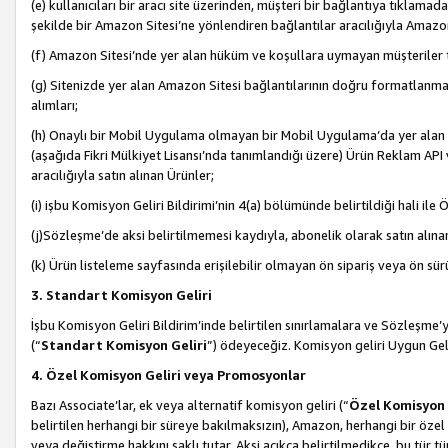
(e) kullanıcıları bir aracı site üzerinden, müşteri bir bağlantıya tıkla
şekilde bir Amazon Sitesi’ne yönlendiren bağlantılar aracılığıyla Amazon
(f) Amazon Sitesi’nde yer alan hüküm ve koşullara uymayan müşteriler t
(g) Sitenizde yer alan Amazon Sitesi bağlantılarının doğru formatlanm
alımları;
(h) Onaylı bir Mobil Uygulama olmayan bir Mobil Uygulama’da yer alan b
(aşağıda Fikri Mülkiyet Lisansı’nda tanımlandığı üzere) Ürün Reklam API
aracılığıyla satın alınan Ürünler;
(i) işbu Komisyon Geliri Bildirimi’nin 4(a) bölümünde belirtildiği hali ile Ö
(j)Sözleşme’de aksi belirtilmemesi kaydıyla, abonelik olarak satın alına
(k) Ürün listeleme sayfasında erişilebilir olmayan ön sipariş veya ön sü
3. Standart Komisyon Geliri
İşbu Komisyon Geliri Bildirim’inde belirtilen sınırlamalara ve Sözleşme
(“
Standart Komisyon Geliri
”) ödeyeceğiz. Komisyon geliri Uygun Ge
4. Özel Komisyon Geliri veya Promosyonlar
Bazı Associate’lar, ek veya alternatif komisyon geliri (“
Özel Komisyon 
belirtilen herhangi bir süreye bakılmaksızın), Amazon, herhangi bir 
veya değiştirme hakkını saklı tutar. Aksi açıkça belirtilmedikçe, bu tür