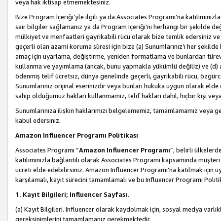
veya hak iktisap etmemektesiniz.
Bize Program İçeriği’yle ilgili ya da Associates Programı’na katılımınızla 
sair bilgiler sağlamanız ya da Program İçeriği’ni herhangi bir şekilde değ
mülkiyet ve menfaatleri gayrikabili rücu olarak bize temlik edersiniz v
geçerli olan azami koruma süresi için bize (a) Sunumlarınız’ı her şekild
amaç için uyarlama, değiştirme, yeniden formatlama ve bunlardan türev e
kullanma ve yayımlama (ancak, bunu yapmakla yükümlü değiliz) ve (d) aşağ
ödenmiş telif ücretsiz, dünya genelinde geçerli, gayrikabili rücu, özgürce 
Sunumlarınız orijinal eserinizdir veya bunları hukuka uygun olarak elde et
sahip olduğumuz hakları kullanmamız, telif hakları dahil, hiçbir kişi vey
Sunumlarınıza ilişkin haklarımızı belgelememiz, tamamlamamız veya geç
kabul edersiniz.
Amazon Influencer Programı Politikası
Associates Programı “
Amazon Influencer Programı
”, belirli ülkele
katılımınızla bağlantılı olarak Associates Programı kapsamında müşteri 
ücreti elde edebilirsiniz. Amazon Influencer Programı'na katılmak için u
karşılamalı, kayıt sürecini tamamlamalı ve bu Influencer Programı Politi
1. Kayıt Bilgileri; Influencer Sayfası.
(a) Kayıt Bilgileri. Influencer olarak kaydolmak için, sosyal medya varlık
gereksinimlerini tamamlamanız gerekmektedir.