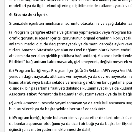
modelleri ya da ilgili teknolojilerin geliştirilmesinde kullanmayacak ve 
6. Sitenizdeki İçerik
Sitenizdeki içerikten münhasıran sorumlu olacaksınız ve aşağıdakileri s
(a)Program İçeriği’ne ekleme ve çıkarma yapmayacak veya Program İçeriği
grafik görüntüsü içeren İçeriği, görüntünün orijinal oranlarını koruyacak
anlamını maddi ölçüde değiştirmeyecek ya da metni gerçeğe aykırı veya y
türleri, Amazon Sitesi’nde yer alan ve Özel Bağlantı olarak biçimlendiril
alt kısmında yer alan gizlilik politikası bağlantıları). Yukarıda belirtilenl
Bildirimi” bağlantısını kaldırmayacak, gizlemeyecek, değiştirmeyecek
(b) Program İçeriği veya Program İçeriği, Ürün Reklam API’ı veya Veri 
yeniden dağıtmayacak, alt lisans vermeyecek ya da devretmeyeceksiniz. Ö
lisans olarak veya başka şekilde vermenizi gerektiren bir uygulama, plat
dışındaki bir pazarlama faaliyeti dahilinde kullanmayacak ya da kullanı
Associate etiketi formatında bağlantılar oluşturmayacak ya da bu bağla
(c) Artık Amazon Sitesinde yayımlanmayan ya da artık kullanımınıza uygu
bunları silecek ya da başka şekilde bertaraf edeceksiniz.
(d)Program İçeriği, içinde bulunan isim veya suretler de dahil olmak üzer
da bunlara sponsor olduğunu ya da ticari bir bağı ya da başka bir ilişki
üçüncü şahıs materyallerinin eklenmesi de dahil).