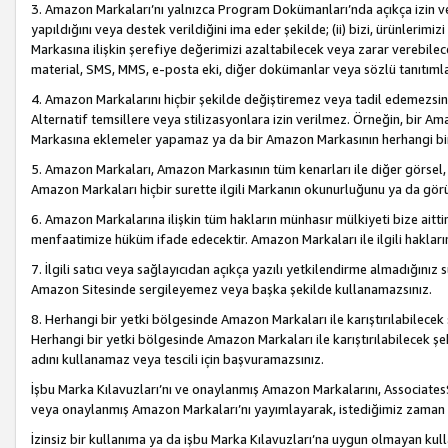
3. Amazon Markaları’nı yalnızca Program Dokümanları’nda açıkça izin ver
yapıldığını veya destek verildiğini ima eder şekilde; (ii) bizi, ürünlerim
Markasına ilişkin şerefiye değerimizi azaltabilecek veya zarar verebilec
material, SMS, MMS, e-posta eki, diğer dokümanlar veya sözlü tanıtıml
4. Amazon Markalarını hiçbir şekilde değiştiremez veya tadil edemezsin
Alternatif temsillere veya stilizasyonlara izin verilmez. Örneğin, bir A
Markasına eklemeler yapamaz ya da bir Amazon Markasının herhangi bir
5. Amazon Markaları, Amazon Markasının tüm kenarları ile diğer görsel, 
Amazon Markaları hiçbir surette ilgili Markanın okunurluğunu ya da görü
6. Amazon Markalarına ilişkin tüm hakların münhasır mülkiyeti bize aitt
menfaatimize hüküm ifade edecektir. Amazon Markaları ile ilgili hakları
7. İlgili satıcı veya sağlayıcıdan açıkça yazılı yetkilendirme almadığınız s
Amazon Sitesinde sergileyemez veya başka şekilde kullanamazsınız.
8. Herhangi bir yetki bölgesinde Amazon Markaları ile karıştırılabilecek
Herhangi bir yetki bölgesinde Amazon Markaları ile karıştırılabilecek şek
adını kullanamaz veya tescili için başvuramazsınız.
İşbu Marka Kılavuzları’nı ve onaylanmış Amazon Markalarını, AssociatesSi
veya onaylanmış Amazon Markaları’nı yayımlayarak, istediğimiz zaman v
İzinsiz bir kullanıma ya da işbu Marka Kılavuzları’na uygun olmayan kul