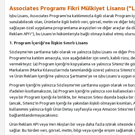
Associates Programı Fikri Mülkiyet Lisansı ("L
İşbu Lisans, Associates Programı’na katılımınızla ilgili olarak Program İ
sunulabilecek olan, Ürünlerle ilgili belirli veri, görsel, metin ve diğer bilg
sağlayan özel uygulama programlama arayüzleri ve diğer araçlar da dâh
Reklam API’ı”), bu Lisans’ın hükümleriyle bağlı olmayı kabul etmiş olurs
1. Program İçeriği’ne İlişkin Sınırlı Lisans
Sözleşme’nin şartlarına tabi olarak ve yalnızca (işbu Lisans ve diğer Pr
Programı’na katılım amacıyla, size aşağıdakiler için sınırlı, kabili rücu, 
vermekteyiz: (a) Program İçeriği’ni kopyalama ve yalnızca Siteniz’de gö
Markalarını (Marka Kılavuzları’nda tanımlandığı üzere) yalnızca Siteniz’
ve Ürün Reklam İçeriği’ne yalnızca Şartname’ye ve işbu Lisans’a uygun 
Program İçeriği’ni yalnızca Sözleşme’nin şartlarına uygun olarak ve bura
ifadeleri kısıtlamaksızın, (a) Program İçeriği’ni yalnızca son kullanıcılar
veya bir Program İçeriği ile birlikte, bir Amazon Sitesi dışında başka bi
(ancak, Siteniz’in Program İçeriği ile yakından ilişkili olmayan kısımları,
kullanımını yalnızca ilgili Ürün Detay sayfasıyla veya Amazon Sitesi’nin 
bağlantılandırmayacaksınız.
Ürün Reklam API veya Veri Akışları bir veya daha fazla iştirak sitesinde s
sağlar. Bu türden veri, görsel, metin, bilgi veya içeriğe erişim sağlama