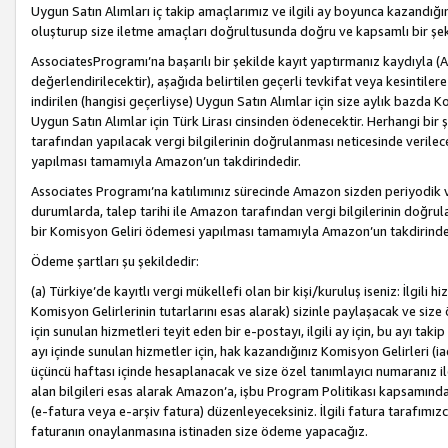
Uygun Satın Alımları iç takip amaçlarımız ve ilgili ay boyunca kazandığ
oluşturup size iletme amaçları doğrultusunda doğru ve kapsamlı bir şek
AssociatesProgramı’na başarılı bir şekilde kayıt yaptırmanız kaydıyla (
değerlendirilecektir), aşağıda belirtilen geçerli tevkifat veya kesintilere
indirilen (hangisi geçerliyse) Uygun Satın Alımlar için size aylık bazda 
Uygun Satın Alımlar için Türk Lirası cinsinden ödenecektir. Herhangi b
tarafından yapılacak vergi bilgilerinin doğrulanması neticesinde verile
yapılması tamamıyla Amazon’un takdirindedir.
Associates Programı’na katılımınız sürecinde Amazon sizden periyodik verg
durumlarda, talep tarihi ile Amazon tarafından vergi bilgilerinin doğru
bir Komisyon Geliri ödemesi yapılması tamamıyla Amazon’un takdirinde
Ödeme şartları şu şekildedir:
(a) Türkiye’de kayıtlı vergi mükellefi olan bir kişi/kuruluş iseniz: İlgili
Komisyon Gelirlerinin tutarlarını esas alarak) sizinle paylaşacak ve siz
için sunulan hizmetleri teyit eden bir e-postayı, ilgili ay için, bu ayı 
ayı içinde sunulan hizmetler için, hak kazandığınız Komisyon Gelirleri (i
üçüncü haftası içinde hesaplanacak ve size özel tanımlayıcı numaranız ile
alan bilgileri esas alarak Amazon’a, işbu Program Politikası kapsamında a
(e-fatura veya e-arşiv fatura) düzenleyeceksiniz. İlgili fatura tarafımı
faturanın onaylanmasına istinaden size ödeme yapacağız.