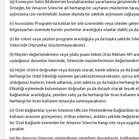
(q) Komisyon Geliri Bildirimi’nin boşluklarından yararlanma girişiminde
Örneğin, bir Amazon Sitesi’ne ait herhangi bir sayfanın, müşterinin tara
açılmasına izin verilmelidir; bunun dışında bir şekilde açılmasını sağlay
(r) Associates Programı’na katılan bir site üzerindeki veya siteden gele
bilgisayarları üzerinde kurulu yazılımlar aracılığıyla olanlar dahil) ya 
(s) Bir robot veya yazılım programı aracılığıyla ya da başka şekilde 
Sitesi’nde Oturumlar oluşturmayacaksınız.
(t) Müşteri değerlendirmesi veya yıldız puanı linkini Ürün Reklam API aracı
uyduğunuz durumlar haricinde, Sitenizde müşterilerimizin değerlendirme
(u) Hiçbir Ürün’ü doğrudan veya dolaylı olarak, kendi adınıza ya da başk
herhangi bir Ödül Etkinliği eylemini gerçekleştirmeyeceksiniz; ayrıca arkada
olduğunuz kişilerin, kendi adlarına, sizin adınıza ya da başka herhangi b
Etkinliği eyleminde bulunmasını doğrudan ya da dolaylı olarak teşvik 
Bağlantılar aracılığıyla, yeniden satış ya da herhangi bir ticari kullanı
herhangi bir ticari kullanım amacıyla sunmayacaksınız.
(v) Özel Bağlantılar içeren Sitenizin URL’sini (Yönlendirme Bağlantıları 
kullanıcı aracısını gizleyemez, örtbas edemez, aldatıcı şekilde değişti
bir Özel Bağlantı üzerinden bir Amazon Sitesi’ne hangi site veya uygula
yasaktır.
(w) Bir Amazon Sitesi’ne yönlendirme yaptığınız durumlarda, bağlantının