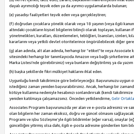
dayalı ayrımcılığı teşvik eden ya da ayrımcı uygulamalarda bulunan;
(e) yasadışı faaliyetleri teşvik eden veya gerçekleştiren;
(f) doğrudan çocuklara yönelik olarak veya 18 yaşının (veya ilgili kanun
altındaki çocukların kişisel bilgilerini bilinçli olarak toplayan, kullana
yönetmelikleri, kuralları, düzenlemeleri, tebliğleri, lisansları, izinleri, k
kararlarını veya yetkili devlet otoritelerince öngörülebilecek diğer gerekl
(g) alan adında, alt alan adında, herhangi bir “etiket”te veya Associate
sitesindeki herhangi bir tanımlayıcıda Amazon veya bağlı şirketlerine ai
Marka Listesi’nde görebilirsiniz) veya bunların değiştirilmiş ya da yazım
(h) başka şekillerde fikri mülkiyet haklarını ihlal eden.
Uygunluğu kendi takdirimize göre belirleyeceğiz. Başvurunuzu uygun o
istediğiniz zaman yeniden başvurabilirsiniz. Ancak, herhangi bir zaman
kötüye kullanma nedeniyle hesabınızı sonlandırırsak (kendi takdirimiz
yeniden katılmaya çalışamazsınız. Önceden yetkilendirme,
Gelir Ortakl
Associates Programı başvurunuzda yer alan ve e-posta adresiniz ve sair ileti
olan bilgilerin her zaman eksiksiz, doğru ve güncel olmasını sağlayacaks
Programı ve işbu Sözleşme’yle ilgili bildirimler (eğer varsa), onaylar (eğ
güncelliğini yitirmiş olsa dahi, ilgili e-posta adresine gönderilen tüm bil