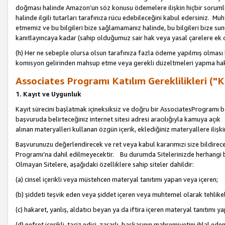
doğması halinde Amazon’un söz konusu ödemelere ilişkin hiçbir soru
halinde ilgili tutarları tarafınıza rücu edebileceğini kabul edersiniz. Muh
etmemiz ve bu bilgileri bize sağlamamanız halinde, bu bilgileri bize su
kanıtlayıncaya kadar (sahip olduğumuz sair hak veya yasal çarelere ek 
(h) Her ne sebeple olursa olsun tarafınıza fazla ödeme yapılmış olması 
komisyon gelirinden mahsup etme veya gerekli düzeltmeleri yapma hakkı
Associates Programı Katılım Gereklilikleri ("Ka
1. Kayıt ve Uygunluk
Kayıt sürecini başlatmak içineksiksiz ve doğru bir AssociatesProgramı ba
başvuruda belirteceğiniz internet sitesi adresi aracılığıyla kamuya aç
alınan materyalleri kullanan özgün içerik, eklediğiniz materyallere ilişk
Başvurunuzu değerlendirecek ve ret veya kabul kararımızı size bildirece
Programı’na dahil edilmeyecektir. Bu durumda Sitelerinizde herhangi b
Olmayan Sitelere, aşağıdaki özelliklere sahip siteler dahildir:
(a) cinsel içerikli veya müstehcen materyal tanıtımı yapan veya içeren;
(b) şiddeti teşvik eden veya şiddet içeren veya muhtemel olarak tehlikel
(c) hakaret, yanlış, aldatıcı beyan ya da iftira içeren materyal tanıtımı y
(d) nefret içerikli, taciz edici, zararlı, başkasının mahremiyetini ihlal eden