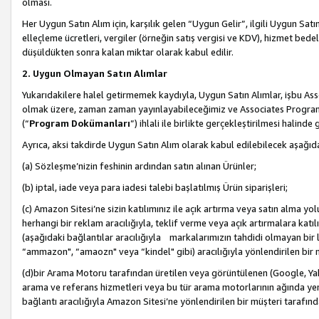
olması.
Her Uygun Satın Alım için, karşılık gelen “Uygun Gelir”, ilgili Uygun Satın
elleçleme ücretleri, vergiler (örneğin satış vergisi ve KDV), hizmet bedell
düşüldükten sonra kalan miktar olarak kabul edilir.
2. Uygun Olmayan Satın Alımlar
Yukarıdakilere halel getirmemek kaydıyla, Uygun Satın Alımlar, işbu Ass
olmak üzere, zaman zaman yayınlayabileceğimiz ve Associates Programı’
(“
Program Dokümanları
”) ihlali ile birlikte gerçekleştirilmesi halinde
Ayrıca, aksi takdirde Uygun Satın Alım olarak kabul edilebilecek aşağıda
(a) Sözleşme’nizin feshinin ardından satın alınan Ürünler;
(b) iptal, iade veya para iadesi talebi başlatılmış Ürün siparişleri;
(c) Amazon Sitesi’ne sizin katılımınız ile açık artırma veya satın alma yol
herhangi bir reklam aracılığıyla, teklif verme veya açık artırmalara ka
(aşağıdaki bağlantılar aracılığıyla markalarımızın tahdidi olmayan bir lis
“ammazon", “amaozn" veya “kindel" gibi) aracılığıyla yönlendirilen bir 
(d)bir Arama Motoru tarafından üretilen veya görüntülenen (Google, Ya
arama ve referans hizmetleri veya bu tür arama motorlarının ağında yer 
bağlantı aracılığıyla Amazon Sitesi’ne yönlendirilen bir müşteri tarafınd