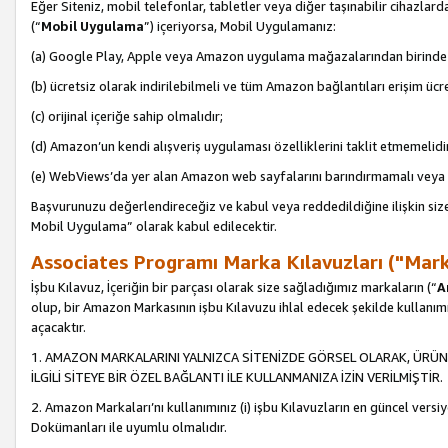
Eğer Siteniz, mobil telefonlar, tabletler veya diğer taşınabilir cihazlar
(“
Mobil Uygulama
”) içeriyorsa, Mobil Uygulamanız:
(a) Google Play, Apple veya Amazon uygulama mağazalarından birinde 
(b) ücretsiz olarak indirilebilmeli ve tüm Amazon bağlantıları erişim ücre
(c) orijinal içeriğe sahip olmalıdır;
(d) Amazon’un kendi alışveriş uygulaması özelliklerini taklit etmemelidi
(e) WebViews’da yer alan Amazon web sayfalarını barındırmamalı veya
Başvurunuzu değerlendireceğiz ve kabul veya reddedildiğine ilişkin si
Mobil Uygulama” olarak kabul edilecektir.
Associates Programı Marka Kılavuzları ("Mark
İşbu Kılavuz, İçeriğin bir parçası olarak size sağladığımız markaların (“
A
olup, bir Amazon Markasının işbu Kılavuzu ihlal edecek şekilde kullanım
açacaktır.
1. AMAZON MARKALARINI YALNIZCA SİTENİZDE GÖRSEL OLARAK, ÜRÜN
İLGİLİ SİTEYE BİR ÖZEL BAĞLANTI İLE KULLANMANIZA İZİN VERİLMİŞTİR.
2. Amazon Markaları’nı kullanımınız (i) işbu Kılavuzların en güncel versiy
Dokümanları ile uyumlu olmalıdır.