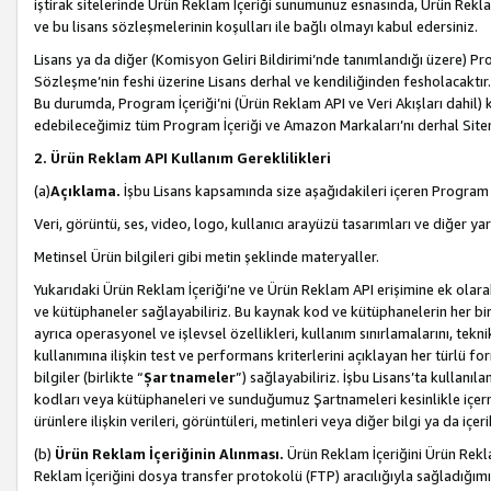
iştirak sitelerinde Ürün Reklam İçeriği sunumunuz esnasında, Ürün Reklam 
ve bu lisans sözleşmelerinin koşulları ile bağlı olmayı kabul edersiniz.
Lisans ya da diğer (Komisyon Geliri Bildirimi’nde tanımlandığı üzer
Sözleşme’nin feshi üzerine Lisans derhal ve kendiliğinden fesholacaktır.
Bu durumda, Program İçeriği’ni (Ürün Reklam API ve Veri Akışları dahil
edebileceğimiz tüm Program İçeriği ve Amazon Markaları’nı derhal Siteni
2. Ürün Reklam API Kullanım Gereklilikleri
(a)
Açıklama.
İşbu Lisans kapsamında size aşağıdakileri içeren Program İ
Veri, görüntü, ses, video, logo, kullanıcı arayüzü tasarımları ve diğer ya
Metinsel Ürün bilgileri gibi metin şeklinde materyaller.
Yukarıdaki Ürün Reklam İçeriği’ne ve Ürün Reklam API erişimine ek olar
ve kütüphaneler sağlayabiliriz. Bu kaynak kod ve kütüphanelerin her biri s
ayrıca operasyonel ve işlevsel özellikleri, kullanım sınırlamalarını, tekn
kullanımına ilişkin test ve performans kriterlerini açıklayan her türlü fo
bilgiler (birlikte “
Şartnameler
”) sağlayabiliriz. İşbu Lisans’ta kullan
kodları veya kütüphaneleri ve sunduğumuz Şartnameleri kesinlikle içerme
ürünlere ilişkin verileri, görüntüleri, metinleri veya diğer bilgi ya da içer
(b)
Ürün Reklam İçeriğinin Alınması.
Ürün Reklam İçeriğini Ürün Rekla
Reklam İçeriğini dosya transfer protokolü (FTP) aracılığıyla sağladığımız 