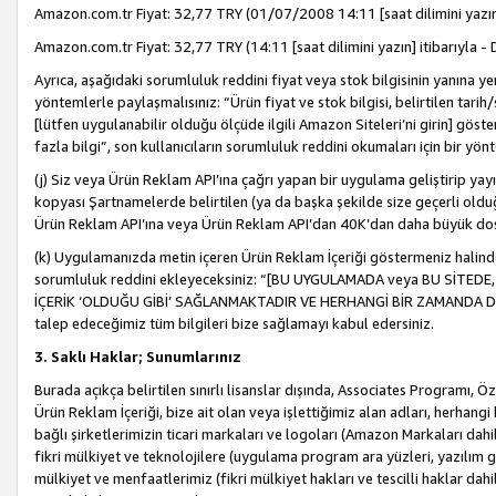
Amazon.com.tr Fiyat: 32,77 TRY (01/07/2008 14:11 [saat dilimini yazın] 
Amazon.com.tr Fiyat: 32,77 TRY (14:11 [saat dilimini yazın] itibarıyla - 
Ayrıca, aşağıdaki sorumluluk reddini fiyat veya stok bilgisinin yanına yer
yöntemlerle paylaşmalısınız: “Ürün fiyat ve stok bilgisi, belirtilen tarih
[lütfen uygulanabilir olduğu ölçüde ilgili Amazon Siteleri’ni girin] göste
fazla bilgi”, son kullanıcıların sorumluluk reddini okumaları için bir yön
(j) Siz veya Ürün Reklam API’ına çağrı yapan bir uygulama geliştirip ya
kopyası Şartnamelerde belirtilen (ya da başka şekilde size geçerli olduğ
Ürün Reklam API’ına veya Ürün Reklam API’dan 40K’dan daha büyük do
(k) Uygulamanızda metin içeren Ürün Reklam İçeriği göstermeniz halinde
sorumluluk reddini ekleyeceksiniz: “[BU UYGULAMADA veya BU SİTEDE,
İÇERİK ‘OLDUĞU GİBİ’ SAĞLANMAKTADIR VE HERHANGİ BİR ZAMANDA DEĞİŞ
talep edeceğimiz tüm bilgileri bize sağlamayı kabul edersiniz.
3. Saklı Haklar; Sunumlarınız
Burada açıkça belirtilen sınırlı lisanslar dışında, Associates Programı, Ö
Ürün Reklam İçeriği, bize ait olan veya işlettiğimiz alan adları, herhangi
bağlı şirketlerimizin ticari markaları ve logoları (Amazon Markaları dah
fikri mülkiyet ve teknolojilere (uygulama program ara yüzleri, yazılım gel
mülkiyet ve menfaatlerimiz (fikri mülkiyet hakları ve tescilli haklar dahil)