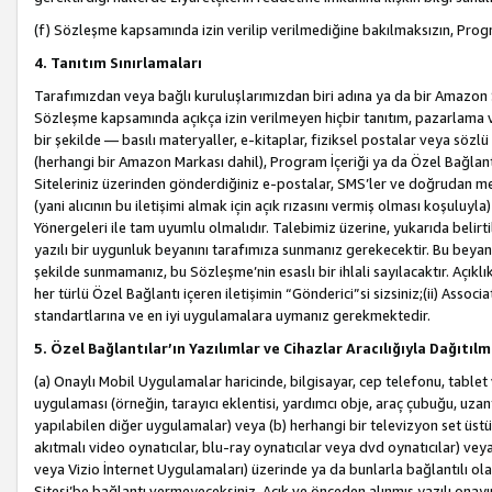
(f) Sözleşme kapsamında izin verilip verilmediğine bakılmaksızın, Progr
4. Tanıtım Sınırlamaları
Tarafımızdan veya bağlı kuruluşlarımızdan biri adına ya da bir Amazon 
Sözleşme kapsamında açıkça izin verilmeyen hiçbir tanıtım, pazarlama v
bir şekilde — basılı materyaller, e-kitaplar, fiziksel postalar veya söz
(herhangi bir Amazon Markası dahil), Program İçeriği ya da Özel Bağlant
Siteleriniz üzerinden gönderdiğiniz e-postalar, SMS’ler ve doğrudan mesaj
(yani alıcının bu iletişimi almak için açık rızasını vermiş olması koşul
Yönergeleri ile tam uyumlu olmalıdır. Talebimiz üzerine, yukarıda belir
yazılı bir uygunluk beyanını tarafımıza sunmanız gerekecektir. Bu beyanı
şekilde sunmamanız, bu Sözleşme’nin esaslı bir ihlali sayılacaktır. Açık
her türlü Özel Bağlantı içeren iletişimin “Gönderici”si sizsiniz;(ii) Asso
standartlarına ve en iyi uygulamalara uymanız gerekmektedir.
5. Özel Bağlantılar’ın Yazılımlar ve Cihazlar Aracılığıyla Dağıtılm
(a) Onaylı Mobil Uygulamalar haricinde, bilgisayar, cep telefonu, tablet 
uygulaması (örneğin, tarayıcı eklentisi, yardımcı obje, araç çubuğu, uzan
yapılabilen diğer uygulamalar) veya (b) herhangi bir televizyon set üstü k
akıtmalı video oynatıcılar, blu-ray oynatıcılar veya dvd oynatıcılar) ve
veya Vizio İnternet Uygulamaları) üzerinde ya da bunlarla bağlantılı o
Sitesi’be bağlantı vermeyeceksiniz. Açık ve önceden alınmış yazılı onay