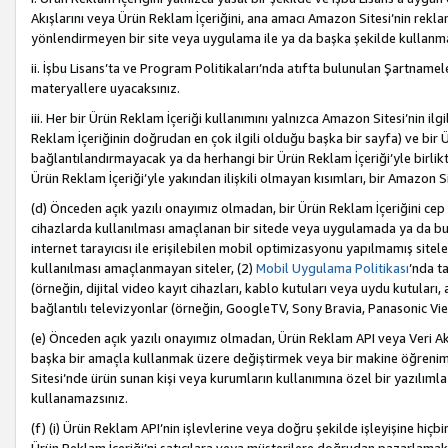
Akışlarını veya Ürün Reklam İçeriğini, ana amacı Amazon Sitesi’nin rek
yönlendirmeyen bir site veya uygulama ile ya da başka şekilde kullanm
ii. İşbu Lisans’ta ve Program Politikaları’nda atıfta bulunulan Şartnamel
materyallere uyacaksınız.
iii. Her bir Ürün Reklam İçeriği kullanımını yalnızca Amazon Sitesi’nin ilg
Reklam İçeriğinin doğrudan en çok ilgili olduğu başka bir sayfa) ve bir Ü
bağlantılandırmayacak ya da herhangi bir Ürün Reklam İçeriği’yle birli
Ürün Reklam İçeriği’yle yakından ilişkili olmayan kısımları, bir Amazon Sit
(d) Önceden açık yazılı onayımız olmadan, bir Ürün Reklam İçeriğini cep 
cihazlarda kullanılması amaçlanan bir sitede veya uygulamada ya da bunl
internet tarayıcısı ile erişilebilen mobil optimizasyonu yapılmamış sitel
kullanılması amaçlanmayan siteler, (2)
Mobil Uygulama Politikası
’nda t
(örneğin, dijital video kayıt cihazları, kablo kutuları veya uydu kutuları,
bağlantılı televizyonlar (örneğin, GoogleTV, Sony Bravia, Panasonic Vier
(e) Önceden açık yazılı onayımız olmadan, Ürün Reklam API veya Veri Ak
başka bir amaçla kullanmak üzere değiştirmek veya bir makine öğrenim
Sitesi’nde ürün sunan kişi veya kurumların kullanımına özel bir yazılım
kullanamazsınız.
(f) (i) Ürün Reklam API’nin işlevlerine veya doğru şekilde işleyişine h