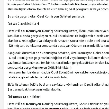
Komisyon Geliri Bildirimi’nin 2. bölümünde belirtilenlere büyük ölçüde 
alımına ilişkin olarak belirtilen kısıtlamalar, özel programlar veya pro
Şu anda geçerli olan Özel Komisyon Gelirleri şunlardır:
(a) Ödül Etkinlikleri
Ek’te (“
Özel Komisyon Geliri
”) belirtildiği üzere, Ödül Etkinlikleri ya
koşullar altında gerçekleşen “Ödül Etkinlikleri” ile bağlantılı olarak kaza
alan bir Özel Bağlantıya tıklayarak Amazon Sitesi’nde ödüle özel ana s
(2) müşteri, bu tıklama sonucunda başlayan Oturum sırasında Ek’te ta
Aşağıdaki durumlar söz konusuysa Amazon, Özel Komisyon Geliri öde
Ödül Etkinliği’nin geçersiz kılındığı bir ihlal veya kötüye kullanım dur
yazılımlar kullanılması, tek bir kişi tarafından gerçekleştirilen birden f
sonucunda gerçekleşmeyen Ödül Etkinlikleri).
Amazon, her bir durumda, bir Ödül Etkinliğinin gerçekten gerçekleşip 
takdirine göre belirleme hakkını saklı tutar.
Ek’te listelenen ödüle özel ana sayfalara yönlendiren Özel Bağlantılar, i
Şartlarına bakılmaksızın kullanılabilir.
(b) Bonus Etkinlikleri
Ek’te (“
Özel Komisyon Geliri
”) belirtildiği üzere, Bonus Etkinlikleri 
koşullar altında gerçekleşen “
Bonus Etkinlikleri
” ile bağlantılı olarak 