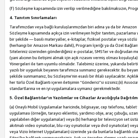
(f) Sözleşme kapsamında izin verilip verilmediğine bakılmaksızın, Progr
4. Tanıtım Sınırlamaları
Tarafımızdan veya bağlı kuruluşlarımızdan biri adına ya da bir Amazon 
Sözleşme kapsamında açıkça izin verilmeyen hiçbir tanıtım, pazarlama v
bir şekilde — basılı materyaller, e-kitaplar, fiziksel postalar veya söz
(herhangi bir Amazon Markası dahil), Program İçeriği ya da Özel Bağlant
Siteleriniz üzerinden gönderdiğiniz e-postalar, SMS’ler ve doğrudan mesaj
(yani alıcının bu iletişimi almak için açık rızasını vermiş olması koşul
Yönergeleri ile tam uyumlu olmalıdır. Talebimiz üzerine, yukarıda belir
yazılı bir uygunluk beyanını tarafımıza sunmanız gerekecektir. Bu beyanı
şekilde sunmamanız, bu Sözleşme’nin esaslı bir ihlali sayılacaktır. Açık
her türlü Özel Bağlantı içeren iletişimin “Gönderici”si sizsiniz;(ii) Asso
standartlarına ve en iyi uygulamalara uymanız gerekmektedir.
5. Özel Bağlantılar’ın Yazılımlar ve Cihazlar Aracılığıyla Dağıtılm
(a) Onaylı Mobil Uygulamalar haricinde, bilgisayar, cep telefonu, tablet 
uygulaması (örneğin, tarayıcı eklentisi, yardımcı obje, araç çubuğu, uzan
yapılabilen diğer uygulamalar) veya (b) herhangi bir televizyon set üstü k
akıtmalı video oynatıcılar, blu-ray oynatıcılar veya dvd oynatıcılar) ve
veya Vizio İnternet Uygulamaları) üzerinde ya da bunlarla bağlantılı o
Sitesi’be bağlantı vermeyeceksiniz. Açık ve önceden alınmış yazılı onay