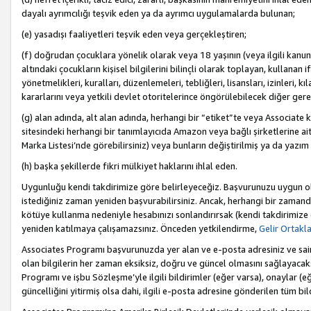
dayalı ayrımcılığı teşvik eden ya da ayrımcı uygulamalarda bulunan;
(e) yasadışı faaliyetleri teşvik eden veya gerçekleştiren;
(f) doğrudan çocuklara yönelik olarak veya 18 yaşının (veya ilgili kanun
altındaki çocukların kişisel bilgilerini bilinçli olarak toplayan, kullana
yönetmelikleri, kuralları, düzenlemeleri, tebliğleri, lisansları, izinleri, k
kararlarını veya yetkili devlet otoritelerince öngörülebilecek diğer gerekl
(g) alan adında, alt alan adında, herhangi bir “etiket”te veya Associate
sitesindeki herhangi bir tanımlayıcıda Amazon veya bağlı şirketlerine ai
Marka Listesi’nde görebilirsiniz) veya bunların değiştirilmiş ya da yazım
(h) başka şekillerde fikri mülkiyet haklarını ihlal eden.
Uygunluğu kendi takdirimize göre belirleyeceğiz. Başvurunuzu uygun o
istediğiniz zaman yeniden başvurabilirsiniz. Ancak, herhangi bir zaman
kötüye kullanma nedeniyle hesabınızı sonlandırırsak (kendi takdirimiz
yeniden katılmaya çalışamazsınız. Önceden yetkilendirme,
Gelir Ortakl
Associates Programı başvurunuzda yer alan ve e-posta adresiniz ve sair ileti
olan bilgilerin her zaman eksiksiz, doğru ve güncel olmasını sağlayacaks
Programı ve işbu Sözleşme’yle ilgili bildirimler (eğer varsa), onaylar (eğ
güncelliğini yitirmiş olsa dahi, ilgili e-posta adresine gönderilen tüm bil