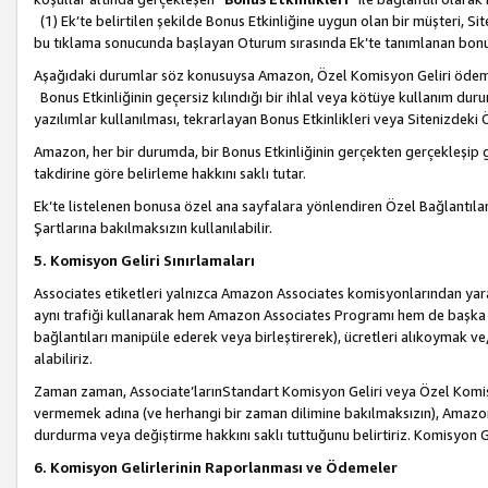
(1) Ek’te belirtilen şekilde Bonus Etkinliğine uygun olan bir müşteri, S
bu tıklama sonucunda başlayan Oturum sırasında Ek’te tanımlanan bon
Aşağıdaki durumlar söz konusuysa Amazon, Özel Komisyon Geliri öde
Bonus Etkinliğinin geçersiz kılındığı bir ihlal veya kötüye kullanım dur
yazılımlar kullanılması, tekrarlayan Bonus Etkinlikleri veya Sitenizdek
Amazon, her bir durumda, bir Bonus Etkinliğinin gerçekten gerçekleşip 
takdirine göre belirleme hakkını saklı tutar.
Ek’te listelenen bonusa özel ana sayfalara yönlendiren Özel Bağlantılar, 
Şartlarına bakılmaksızın kullanılabilir.
5. Komisyon Geliri Sınırlamaları
Associates etiketleri yalnızca Amazon Associates komisyonlarından yarar
aynı trafiği kullanarak hem Amazon Associates Programı hem de başka b
bağlantıları manipüle ederek veya birleştirerek), ücretleri alıkoymak 
alabiliriz.
Zaman zaman, Associate’larınStandart Komisyon Geliri veya Özel Komisy
vermemek adına (ve herhangi bir zaman dilimine bakılmaksızın), Amazon
durdurma veya değiştirme hakkını saklı tuttuğunu belirtiriz. Komisyon Gel
6. Komisyon Gelirlerinin Raporlanması ve Ödemeler