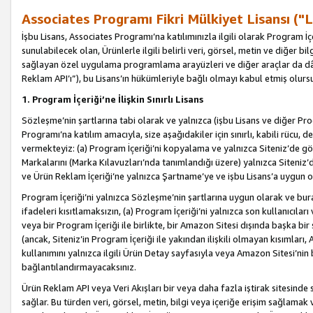
Associates Programı Fikri Mülkiyet Lisansı ("L
İşbu Lisans, Associates Programı’na katılımınızla ilgili olarak Program İ
sunulabilecek olan, Ürünlerle ilgili belirli veri, görsel, metin ve diğer bilg
sağlayan özel uygulama programlama arayüzleri ve diğer araçlar da dâh
Reklam API’ı”), bu Lisans’ın hükümleriyle bağlı olmayı kabul etmiş olurs
1. Program İçeriği’ne İlişkin Sınırlı Lisans
Sözleşme’nin şartlarına tabi olarak ve yalnızca (işbu Lisans ve diğer Pr
Programı’na katılım amacıyla, size aşağıdakiler için sınırlı, kabili rücu, 
vermekteyiz: (a) Program İçeriği’ni kopyalama ve yalnızca Siteniz’de gö
Markalarını (Marka Kılavuzları’nda tanımlandığı üzere) yalnızca Siteniz’
ve Ürün Reklam İçeriği’ne yalnızca Şartname’ye ve işbu Lisans’a uygun 
Program İçeriği’ni yalnızca Sözleşme’nin şartlarına uygun olarak ve bura
ifadeleri kısıtlamaksızın, (a) Program İçeriği’ni yalnızca son kullanıcılar
veya bir Program İçeriği ile birlikte, bir Amazon Sitesi dışında başka bi
(ancak, Siteniz’in Program İçeriği ile yakından ilişkili olmayan kısımları,
kullanımını yalnızca ilgili Ürün Detay sayfasıyla veya Amazon Sitesi’nin 
bağlantılandırmayacaksınız.
Ürün Reklam API veya Veri Akışları bir veya daha fazla iştirak sitesinde s
sağlar. Bu türden veri, görsel, metin, bilgi veya içeriğe erişim sağlama