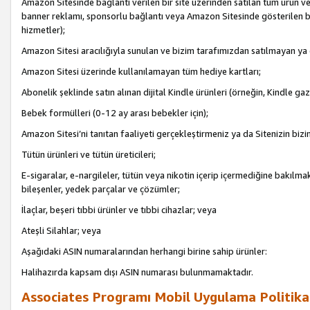
Amazon Sitesinde bağlantı verilen bir site üzerinden satılan tüm ürün ve
banner reklamı, sponsorlu bağlantı veya Amazon Sitesinde gösterilen başk
hizmetler);
Amazon Sitesi aracılığıyla sunulan ve bizim tarafımızdan satılmayan ya
Amazon Sitesi üzerinde kullanılamayan tüm hediye kartları;
Abonelik şeklinde satın alınan dijital Kindle ürünleri (örneğin, Kindle gaz
Bebek formülleri (0-12 ay arası bebekler için);
Amazon Sitesi’ni tanıtan faaliyeti gerçekleştirmeniz ya da Sitenizin bizi
Tütün ürünleri ve tütün üreticileri;
E-sigaralar, e-nargileler, tütün veya nikotin içerip içermediğine bakılmaks
bileşenler, yedek parçalar ve çözümler;
İlaçlar, beşeri tıbbi ürünler ve tıbbi cihazlar; veya
Ateşli Silahlar; veya
Aşağıdaki ASIN numaralarından herhangi birine sahip ürünler:
Halihazırda kapsam dışı ASIN numarası bulunmamaktadır.
Associates Programı Mobil Uygulama Politika