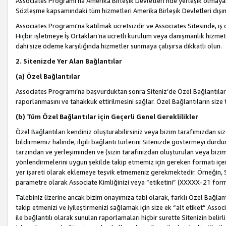
Associates Programı’na Amerika Birleşik Devletleri’nde yerleşik olmayan b
Sözleşme kapsamındaki tüm hizmetleri Amerika Birleşik Devletleri dışınd
Associates Programı'na katılmak ücretsizdir ve Associates Sitesinde, iş
Hiçbir işletmeye İş Ortakları’na ücretli kurulum veya danışmanlık hizme
dahi size ödeme karşılığında hizmetler sunmaya çalışırsa dikkatli olun.
2. Sitenizde Yer Alan Bağlantılar
(a) Özel Bağlantılar
Associates Programı’na başvurduktan sonra Siteniz’de Özel Bağlantılara y
raporlanmasını ve tahakkuk ettirilmesini sağlar. Özel Bağlantıların size
(b) Tüm Özel Bağlantılar için Geçerli Genel Gereklilikler
Özel Bağlantıları kendiniz oluşturabilirsiniz veya bizim tarafımızdan size
bildirmemiz halinde, ilgili bağlantı türlerini Sitenizde göstermeyi durdu
tarzından ve yerleşiminden ve (sizin tarafınızdan oluşturulan veya bizi
yönlendirmelerini uygun şekilde takip etmemiz için gereken formatı içer
yer işareti olarak eklemeye teşvik etmemeniz gerekmektedir. Örneğin, 
parametre olarak Associate Kimliğinizi veya “etiketini” (XXXXX-21 for
Talebiniz üzerine ancak bizim onayımıza tabi olarak, farklı Özel Bağlantı
takip etmenizi ve iyileştirmenizi sağlamak için size ek “alt etiket” Assoc
ile bağlantılı olarak sunulan raporlamaları hiçbir surette Sitenizin belirli 