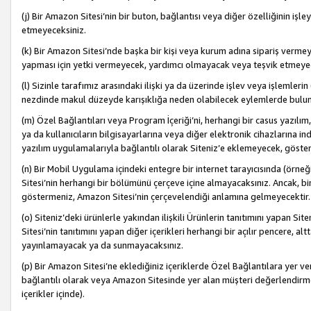
(j) Bir Amazon Sitesi’nin bir buton, bağlantısı veya diğer özelliğinin 
etmeyeceksiniz.
(k) Bir Amazon Sitesi’nde başka bir kişi veya kurum adına sipariş verm
yapması için yetki vermeyecek, yardımcı olmayacak veya teşvik etmeyec
(l) Sizinle tarafımız arasındaki ilişki ya da üzerinde işlev veya işlemler
nezdinde makul düzeyde karışıklığa neden olabilecek eylemlerde bulu
(m) Özel Bağlantıları veya Program İçeriği’ni, herhangi bir casus yazılım,
ya da kullanıcıların bilgisayarlarına veya diğer elektronik cihazlarına 
yazılım uygulamalarıyla bağlantılı olarak Siteniz’e eklemeyecek, göst
(n) Bir Mobil Uygulama içindeki entegre bir internet tarayıcısında (örn
Sitesi’nin herhangi bir bölümünü çerçeve içine almayacaksınız. Ancak, bi
göstermeniz, Amazon Sitesi’nin çerçevelendiği anlamına gelmeyecektir.
(o) Siteniz’deki ürünlerle yakından ilişkili Ürünlerin tanıtımını yapan Si
Sitesi’nin tanıtımını yapan diğer içerikleri herhangi bir açılır pencere, a
yayınlamayacak ya da sunmayacaksınız.
(p) Bir Amazon Sitesi’ne eklediğiniz içeriklerde Özel Bağlantılara yer v
bağlantılı olarak veya Amazon Sitesinde yer alan müşteri değerlendirmele
içerikler içinde).