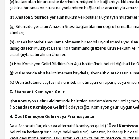
(e) kullanıcıları bir aracı site üzerinden, müşteri bir bağlantıya tıkla
şekilde bir Amazon Sitesi’ne yönlendiren bağlantılar aracılığıyla Amazon
(f) Amazon Sitesi’nde yer alan hüküm ve koşullara uymayan müşteriler t
(g) Sitenizde yer alan Amazon Sitesi bağlantılarının doğru formatlanm
alımları;
(h) Onaylı bir Mobil Uygulama olmayan bir Mobil Uygulama’da yer alan b
(aşağıda Fikri Mülkiyet Lisansı’nda tanımlandığı üzere) Ürün Reklam API
aracılığıyla satın alınan Ürünler;
(i) işbu Komisyon Geliri Bildirimi’nin 4(a) bölümünde belirtildiği hali ile Ö
(j)Sözleşme’de aksi belirtilmemesi kaydıyla, abonelik olarak satın alına
(k) Ürün listeleme sayfasında erişilebilir olmayan ön sipariş veya ön sü
3. Standart Komisyon Geliri
İşbu Komisyon Geliri Bildirim’inde belirtilen sınırlamalara ve Sözleşme
(“
Standart Komisyon Geliri
”) ödeyeceğiz. Komisyon geliri Uygun Ge
4. Özel Komisyon Geliri veya Promosyonlar
Bazı Associate’lar, ek veya alternatif komisyon geliri (“
Özel Komisyon 
belirtilen herhangi bir süreye bakılmaksızın), Amazon, herhangi bir 
veya değiştirme hakkını saklı tutar. Aksi açıkça belirtilmedikçe, bu tür