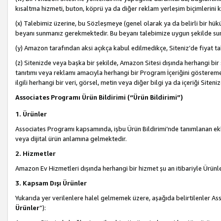
kısaltma hizmeti, buton, köprü ya da diğer reklam yerleşim biçimlerini 
(x) Talebimiz üzerine, bu Sözleşmeye (genel olarak ya da belirli bir hük
beyanı sunmanız gerekmektedir. Bu beyanı talebimize uygun şekilde sunma
(y) Amazon tarafından aksi açıkça kabul edilmedikçe, Siteniz’de fiyat tak
(z) Sitenizde veya başka bir şekilde, Amazon Sitesi dışında herhangi bi
tanıtımı veya reklamı amacıyla herhangi bir Program İçeriğini gösterem
ilgili herhangi bir veri, görsel, metin veya diğer bilgi ya da içeriği Si
Associates Programı Ürün Bildirimi (“Ürün Bildirimi”)
1. Ürünler
Associates Programı kapsamında, işbu Ürün Bildirimi’nde tanımlanan ekle
veya dijital ürün anlamına gelmektedir.
2. Hizmetler
Amazon Ev Hizmetleri dışında herhangi bir hizmet şu an itibariyle Ürünl
3. Kapsam Dışı Ürünler
Yukarıda yer verilenlere halel gelmemek üzere, aşağıda belirtilenler Ass
Ürünler
”):