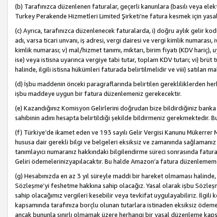
(b) Tarafınızca düzenlenen faturalar, geçerli kanunlara (basılı veya ele
Turkey Perakende Hizmetleri Limited Şirketi’ne fatura kesmek için yasal
(c) Ayrıca, tarafınızca düzenlenecek faturalarda, i) doğru aylık gelir kodu
adı, varsa ticari unvanı, iş adresi, vergi dairesi ve vergi kimlik numarası,
kimlik numarası; v) mal/hizmet tanımı, miktarı, birim fiyatı (KDV hariç)
ise) veya istisna uyarınca vergiye tabi tutar, toplam KDV tutarı; vi) brüt 
halinde, ilgili istisna hükümleri faturada belirtilmelidir ve viii) satılan 
(d) İşbu maddenin önceki paragraflarında belirtilen gerekliliklerden he
işbu maddeye uygun bir fatura düzenlemeniz gerekecektir.
(e) Kazandığınız Komisyon Gelirlerini doğrudan bize bildirdiğiniz banka
sahibinin adını hesapta belirtildiği şekilde bildirmeniz gerekmektedir. 
(f) Türkiye’de ikamet eden ve 193 sayılı Gelir Vergisi Kanunu Mükerrer 
hususa dair gerekli bilgi ve belgeleri eksiksiz ve zamanında sağlamanız
tanımlayıcı numaranız hakkındaki bilgilendirme süreci sonrasında fatur
Geliri ödemelerinizyapılacaktır. Bu halde Amazon’a fatura düzenlemem
(g) Hesabınızda en az 3 yıl süreyle maddi bir hareket olmaması halinde
Sözleşme’yi feshetme hakkına sahip olacağız. Yasal olarak işbu Sözl
sahip olacağımız vergileri kesebilir veya tevkifat uygulayabiliriz. İlgil
kapsamında tarafınıza borçlu olunan tutarlara istinaden eksiksiz ödeme
ancak bununla sınırlı olmamak üzere herhangi bir yasal düzenleme kap