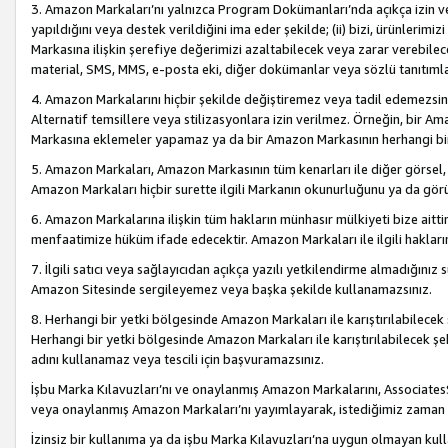
3. Amazon Markaları’nı yalnızca Program Dokümanları’nda açıkça izin ver
yapıldığını veya destek verildiğini ima eder şekilde; (ii) bizi, ürünlerim
Markasına ilişkin şerefiye değerimizi azaltabilecek veya zarar verebilec
material, SMS, MMS, e-posta eki, diğer dokümanlar veya sözlü tanıtıml
4. Amazon Markalarını hiçbir şekilde değiştiremez veya tadil edemezsin
Alternatif temsillere veya stilizasyonlara izin verilmez. Örneğin, bir A
Markasına eklemeler yapamaz ya da bir Amazon Markasının herhangi bir
5. Amazon Markaları, Amazon Markasının tüm kenarları ile diğer görsel, 
Amazon Markaları hiçbir surette ilgili Markanın okunurluğunu ya da görü
6. Amazon Markalarına ilişkin tüm hakların münhasır mülkiyeti bize aitt
menfaatimize hüküm ifade edecektir. Amazon Markaları ile ilgili hakları
7. İlgili satıcı veya sağlayıcıdan açıkça yazılı yetkilendirme almadığınız s
Amazon Sitesinde sergileyemez veya başka şekilde kullanamazsınız.
8. Herhangi bir yetki bölgesinde Amazon Markaları ile karıştırılabilecek
Herhangi bir yetki bölgesinde Amazon Markaları ile karıştırılabilecek şek
adını kullanamaz veya tescili için başvuramazsınız.
İşbu Marka Kılavuzları’nı ve onaylanmış Amazon Markalarını, AssociatesSi
veya onaylanmış Amazon Markaları’nı yayımlayarak, istediğimiz zaman v
İzinsiz bir kullanıma ya da işbu Marka Kılavuzları’na uygun olmayan kul