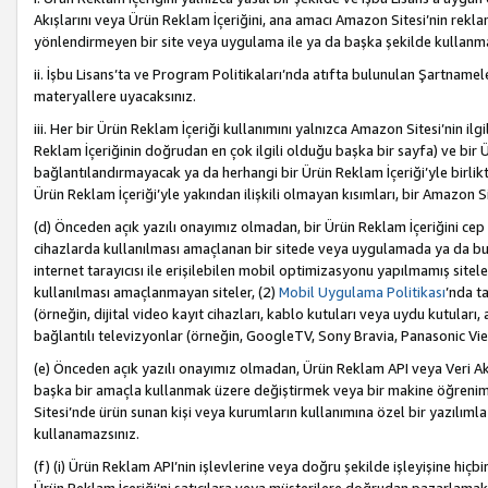
Akışlarını veya Ürün Reklam İçeriğini, ana amacı Amazon Sitesi’nin rek
yönlendirmeyen bir site veya uygulama ile ya da başka şekilde kullanm
ii. İşbu Lisans’ta ve Program Politikaları’nda atıfta bulunulan Şartnamel
materyallere uyacaksınız.
iii. Her bir Ürün Reklam İçeriği kullanımını yalnızca Amazon Sitesi’nin ilg
Reklam İçeriğinin doğrudan en çok ilgili olduğu başka bir sayfa) ve bir Ü
bağlantılandırmayacak ya da herhangi bir Ürün Reklam İçeriği’yle birli
Ürün Reklam İçeriği’yle yakından ilişkili olmayan kısımları, bir Amazon Sit
(d) Önceden açık yazılı onayımız olmadan, bir Ürün Reklam İçeriğini cep 
cihazlarda kullanılması amaçlanan bir sitede veya uygulamada ya da bunl
internet tarayıcısı ile erişilebilen mobil optimizasyonu yapılmamış sitel
kullanılması amaçlanmayan siteler, (2)
Mobil Uygulama Politikası
’nda t
(örneğin, dijital video kayıt cihazları, kablo kutuları veya uydu kutuları,
bağlantılı televizyonlar (örneğin, GoogleTV, Sony Bravia, Panasonic Vier
(e) Önceden açık yazılı onayımız olmadan, Ürün Reklam API veya Veri Ak
başka bir amaçla kullanmak üzere değiştirmek veya bir makine öğrenim
Sitesi’nde ürün sunan kişi veya kurumların kullanımına özel bir yazılım
kullanamazsınız.
(f) (i) Ürün Reklam API’nin işlevlerine veya doğru şekilde işleyişine h