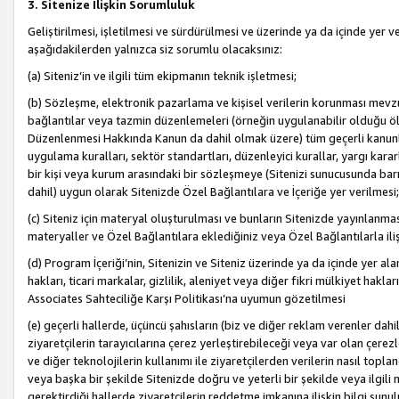
3. Sitenize İlişkin Sorumluluk
Geliştirilmesi, işletilmesi ve sürdürülmesi ve üzerinde ya da içinde yer ve
aşağıdakilerden yalnızca siz sorumlu olacaksınız:
(a) Siteniz’in ve ilgili tüm ekipmanın teknik işletmesi;
(b) Sözleşme, elektronik pazarlama ve kişisel verilerin korunması mevzua
bağlantılar veya tazmin düzenlemeleri (örneğin uygulanabilir olduğu ölç
Düzenlenmesi Hakkında Kanun da dahil olmak üzere) tüm geçerli kanunlar, y
uygulama kuralları, sektör standartları, düzenleyici kurallar, yargı kararl
bir kişi veya kurum arasındaki bir sözleşmeye (Sitenizi sunucusunda barı
dahil) uygun olarak Sitenizde Özel Bağlantılara ve İçeriğe yer verilmesi;
(c) Siteniz için materyal oluşturulması ve bunların Sitenizde yayınlanmas
materyaller ve Özel Bağlantılara eklediğiniz veya Özel Bağlantılarla ili
(d) Program İçeriği’nin, Sitenizin ve Siteniz üzerinde ya da içinde yer al
hakları, ticari markalar, gizlilik, aleniyet veya diğer fikri mülkiyet hak
Associates Sahteciliğe Karşı Politikası’na uyumun gözetilmesi
(e) geçerli hallerde, üçüncü şahısların (biz ve diğer reklam verenler dah
ziyaretçilerin tarayıcılarına çerez yerleştirebileceği veya var olan çerezler
ve diğer teknolojilerin kullanımı ile ziyaretçilerden verilerin nasıl toplandı
veya başka bir şekilde Sitenizde doğru ve yeterli bir şekilde veya ilgili 
gerektirdiği hallerde ziyaretçilerin reddetme imkanına ilişkin bilgi sunul