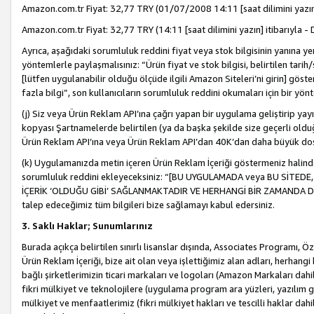
Amazon.com.tr Fiyat: 32,77 TRY (01/07/2008 14:11 [saat dilimini yazın] 
Amazon.com.tr Fiyat: 32,77 TRY (14:11 [saat dilimini yazın] itibarıyla - 
Ayrıca, aşağıdaki sorumluluk reddini fiyat veya stok bilgisinin yanına yer
yöntemlerle paylaşmalısınız: “Ürün fiyat ve stok bilgisi, belirtilen tarih
[lütfen uygulanabilir olduğu ölçüde ilgili Amazon Siteleri’ni girin] göste
fazla bilgi”, son kullanıcıların sorumluluk reddini okumaları için bir yön
(j) Siz veya Ürün Reklam API’ına çağrı yapan bir uygulama geliştirip ya
kopyası Şartnamelerde belirtilen (ya da başka şekilde size geçerli olduğ
Ürün Reklam API’ına veya Ürün Reklam API’dan 40K’dan daha büyük do
(k) Uygulamanızda metin içeren Ürün Reklam İçeriği göstermeniz halinde
sorumluluk reddini ekleyeceksiniz: “[BU UYGULAMADA veya BU SİTEDE,
İÇERİK ‘OLDUĞU GİBİ’ SAĞLANMAKTADIR VE HERHANGİ BİR ZAMANDA DEĞİŞ
talep edeceğimiz tüm bilgileri bize sağlamayı kabul edersiniz.
3. Saklı Haklar; Sunumlarınız
Burada açıkça belirtilen sınırlı lisanslar dışında, Associates Programı, Ö
Ürün Reklam İçeriği, bize ait olan veya işlettiğimiz alan adları, herhangi
bağlı şirketlerimizin ticari markaları ve logoları (Amazon Markaları dah
fikri mülkiyet ve teknolojilere (uygulama program ara yüzleri, yazılım gel
mülkiyet ve menfaatlerimiz (fikri mülkiyet hakları ve tescilli haklar dahil)