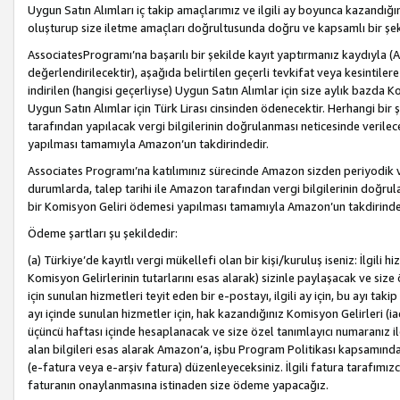
Uygun Satın Alımları iç takip amaçlarımız ve ilgili ay boyunca kazandığ
oluşturup size iletme amaçları doğrultusunda doğru ve kapsamlı bir şek
AssociatesProgramı’na başarılı bir şekilde kayıt yaptırmanız kaydıyla (
değerlendirilecektir), aşağıda belirtilen geçerli tevkifat veya kesintilere
indirilen (hangisi geçerliyse) Uygun Satın Alımlar için size aylık bazda 
Uygun Satın Alımlar için Türk Lirası cinsinden ödenecektir. Herhangi b
tarafından yapılacak vergi bilgilerinin doğrulanması neticesinde verile
yapılması tamamıyla Amazon’un takdirindedir.
Associates Programı’na katılımınız sürecinde Amazon sizden periyodik verg
durumlarda, talep tarihi ile Amazon tarafından vergi bilgilerinin doğru
bir Komisyon Geliri ödemesi yapılması tamamıyla Amazon’un takdirinde
Ödeme şartları şu şekildedir:
(a) Türkiye’de kayıtlı vergi mükellefi olan bir kişi/kuruluş iseniz: İlgili
Komisyon Gelirlerinin tutarlarını esas alarak) sizinle paylaşacak ve siz
için sunulan hizmetleri teyit eden bir e-postayı, ilgili ay için, bu ayı 
ayı içinde sunulan hizmetler için, hak kazandığınız Komisyon Gelirleri (i
üçüncü haftası içinde hesaplanacak ve size özel tanımlayıcı numaranız ile
alan bilgileri esas alarak Amazon’a, işbu Program Politikası kapsamında a
(e-fatura veya e-arşiv fatura) düzenleyeceksiniz. İlgili fatura tarafımı
faturanın onaylanmasına istinaden size ödeme yapacağız.