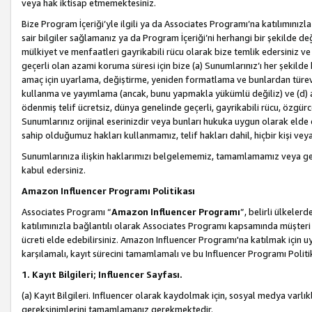
veya hak iktisap etmemektesiniz.
Bize Program İçeriği’yle ilgili ya da Associates Programı’na katılımınızla 
sair bilgiler sağlamanız ya da Program İçeriği’ni herhangi bir şekilde değ
mülkiyet ve menfaatleri gayrikabili rücu olarak bize temlik edersiniz v
geçerli olan azami koruma süresi için bize (a) Sunumlarınız’ı her şekild
amaç için uyarlama, değiştirme, yeniden formatlama ve bunlardan türev e
kullanma ve yayımlama (ancak, bunu yapmakla yükümlü değiliz) ve (d) aşağ
ödenmiş telif ücretsiz, dünya genelinde geçerli, gayrikabili rücu, özgürce 
Sunumlarınız orijinal eserinizdir veya bunları hukuka uygun olarak elde et
sahip olduğumuz hakları kullanmamız, telif hakları dahil, hiçbir kişi vey
Sunumlarınıza ilişkin haklarımızı belgelememiz, tamamlamamız veya geç
kabul edersiniz.
Amazon Influencer Programı Politikası
Associates Programı “
Amazon Influencer Programı
”, belirli ülkele
katılımınızla bağlantılı olarak Associates Programı kapsamında müşteri 
ücreti elde edebilirsiniz. Amazon Influencer Programı'na katılmak için u
karşılamalı, kayıt sürecini tamamlamalı ve bu Influencer Programı Politi
1. Kayıt Bilgileri; Influencer Sayfası.
(a) Kayıt Bilgileri. Influencer olarak kaydolmak için, sosyal medya varlık
gereksinimlerini tamamlamanız gerekmektedir.