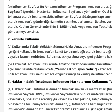
(b) Influencer Sayfası. Bu Amazon Influencer Programı, Amazon aracılığı
Sayfası
”) içerebilir. Müşterileri Influencer Sayfanıza yönlendiren Özel B
tıklaması olarak belirlenecektir. Influencer Sayfası, Sözleşme kapsamınd
olarak Amazon'a gönderdiğiniz metin, resimler, derlemeler, listeler, yorum
olarak, Katılım Gereksinimleri’nin 1. Bölümü’nde veya Amazon Topluluk Ku
göndermeyeceksiniz.
2. Yerinde Kullanım
(a) Kullanımda Takdir Yetkisi; Kaldırma Hakkı. Amazon, Influencer Progra
İçeriğini kullanabilir (Amazon'un kendi takdirine bağlı olarak belirledi
veya bir kısmını reddetme, kaldırma, askıya alma veya geri yükleme hakkı
(b) Tazminat. Amazon Sitesi içinde Amazon tarafından kullanılan Influencer
açıklanan şekilde reklam ücreti (“
Yerinde Komisyon Geliri
”) kazanaca
ilgili Amazon Sitesi’ne bu amaca özgü bir mağaza kimliği ile Influencer 
3. Hakların Saklı Tutulması; Influencer Markalarının Kullanımı;
(a) Hakların Saklı Tutulması. Amazon tüm hak, unvan ve menfaatleri (tüm 
Influencer Sayfası URL'si, Influencer Sayfasındaki bilgi ve materyaller
veya hakka, Sözleşme aracılığıyla veya başka bir şekilde, sahip olmayac
bir eylemde bulunmayacaksınız. Amazon, (i) Influencer'a herhangi bir t
Influencer'ın Amazon Influencer Programı'na katılımına ilişkin açıklamal