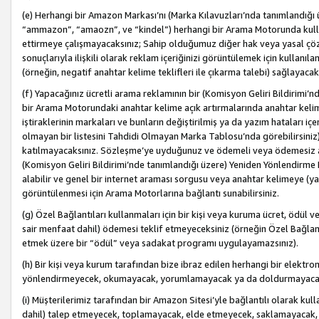
(e) Herhangi bir Amazon Markası’nı (Marka Kılavuzları’nda tanımlandığı ü
“ammazon”, “amaozn”, ve “kindel”) herhangi bir Arama Motorunda kulla
ettirmeye çalışmayacaksınız; Sahip olduğumuz diğer hak veya yasal çöz
sonuçlarıyla ilişkili olarak reklam içeriğinizi görüntülemek için kullanıl
(örneğin, negatif anahtar kelime teklifleri ile çıkarma talebi) sağlayaca
(f) Yapacağınız ücretli arama reklamının bir (Komisyon Geliri Bildirimi’
bir Arama Motorundaki anahtar kelime açık artırmalarında anahtar kelim
iştiraklerinin markaları ve bunların değiştirilmiş ya da yazım hataları iç
olmayan bir listesini Tahdidi Olmayan Marka Tablosu’nda görebilirsiniz)
katılmayacaksınız. Sözleşme’ye uyduğunuz ve ödemeli veya ödemesiz ara
(Komisyon Geliri Bildirimi’nde tanımlandığı üzere) Yeniden Yönlendirme 
alabilir ve genel bir internet araması sorgusu veya anahtar kelimeye (y
görüntülenmesi için Arama Motorlarına bağlantı sunabilirsiniz.
(g) Özel Bağlantıları kullanmaları için bir kişi veya kuruma ücret, ödül 
sair menfaat dahil) ödemesi teklif etmeyeceksiniz (örneğin Özel Bağlantıl
etmek üzere bir “ödül” veya sadakat programı uygulayamazsınız).
(h) Bir kişi veya kurum tarafından bize ibraz edilen herhangi bir elekt
yönlendirmeyecek, okumayacak, yorumlamayacak ya da doldurmayacak
(i) Müşterilerimiz tarafından bir Amazon Sitesi’yle bağlantılı olarak kulla
dahil) talep etmeyecek, toplamayacak, elde etmeyecek, saklamayacak,