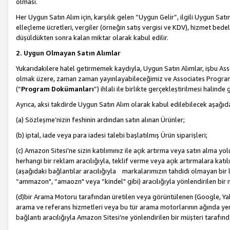
olması.
Her Uygun Satın Alım için, karşılık gelen “Uygun Gelir”, ilgili Uygun Satın
elleçleme ücretleri, vergiler (örneğin satış vergisi ve KDV), hizmet bedell
düşüldükten sonra kalan miktar olarak kabul edilir.
2. Uygun Olmayan Satın Alımlar
Yukarıdakilere halel getirmemek kaydıyla, Uygun Satın Alımlar, işbu Ass
olmak üzere, zaman zaman yayınlayabileceğimiz ve Associates Programı’
(“
Program Dokümanları
”) ihlali ile birlikte gerçekleştirilmesi halinde
Ayrıca, aksi takdirde Uygun Satın Alım olarak kabul edilebilecek aşağıda
(a) Sözleşme’nizin feshinin ardından satın alınan Ürünler;
(b) iptal, iade veya para iadesi talebi başlatılmış Ürün siparişleri;
(c) Amazon Sitesi’ne sizin katılımınız ile açık artırma veya satın alma yol
herhangi bir reklam aracılığıyla, teklif verme veya açık artırmalara ka
(aşağıdaki bağlantılar aracılığıyla markalarımızın tahdidi olmayan bir lis
“ammazon", “amaozn" veya “kindel" gibi) aracılığıyla yönlendirilen bir 
(d)bir Arama Motoru tarafından üretilen veya görüntülenen (Google, Ya
arama ve referans hizmetleri veya bu tür arama motorlarının ağında yer 
bağlantı aracılığıyla Amazon Sitesi’ne yönlendirilen bir müşteri tarafınd