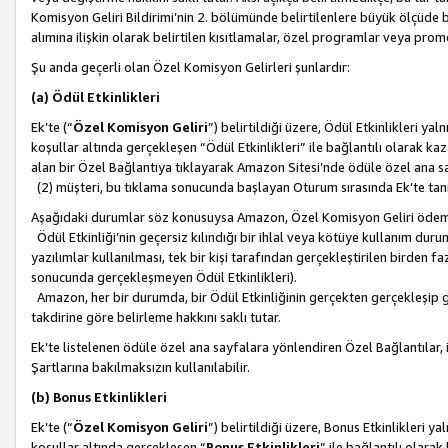
Komisyon Geliri Bildirimi’nin 2. bölümünde belirtilenlere büyük ölçüde 
alımına ilişkin olarak belirtilen kısıtlamalar, özel programlar veya pro
Şu anda geçerli olan Özel Komisyon Gelirleri şunlardır:
(a) Ödül Etkinlikleri
Ek’te (“
Özel Komisyon Geliri
”) belirtildiği üzere, Ödül Etkinlikleri ya
koşullar altında gerçekleşen “Ödül Etkinlikleri” ile bağlantılı olarak kaza
alan bir Özel Bağlantıya tıklayarak Amazon Sitesi’nde ödüle özel ana s
(2) müşteri, bu tıklama sonucunda başlayan Oturum sırasında Ek’te ta
Aşağıdaki durumlar söz konusuysa Amazon, Özel Komisyon Geliri öde
Ödül Etkinliği’nin geçersiz kılındığı bir ihlal veya kötüye kullanım dur
yazılımlar kullanılması, tek bir kişi tarafından gerçekleştirilen birden f
sonucunda gerçekleşmeyen Ödül Etkinlikleri).
Amazon, her bir durumda, bir Ödül Etkinliğinin gerçekten gerçekleşip 
takdirine göre belirleme hakkını saklı tutar.
Ek’te listelenen ödüle özel ana sayfalara yönlendiren Özel Bağlantılar, i
Şartlarına bakılmaksızın kullanılabilir.
(b) Bonus Etkinlikleri
Ek’te (“
Özel Komisyon Geliri
”) belirtildiği üzere, Bonus Etkinlikleri 
koşullar altında gerçekleşen “
Bonus Etkinlikleri
” ile bağlantılı olarak 