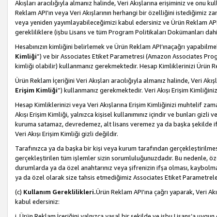
Akışları aracılığıyla almanız halinde, Veri Akışlarına erişiminiz ve onu k
Reklam API’ın veya Veri Akışlarının herhangi bir özelliğini istediğimiz
veya yeniden yayımlayabileceğimizi kabul edersiniz ve Ürün Reklam API’a v
gerekliliklere (işbu Lisans ve tüm Program Politikaları Dokümanları da
Hesabınızın kimliğini belirlemek ve Ürün Reklam API’ınaçağrı yapabilmek i
Kimliği
”) ve bir Associates Etiket Parametresi (Amazon Associates Prog
kimliği olabilir) kullanmanız gerekmektedir. Hesap Kimliklerinizi Ürün R
Ürün Reklam İçeriğini Veri Akışları aracılığıyla almanız halinde, Veri Akış
Erişim Kimliği
”) kullanmanız gerekmektedir. Veri Akışı Erişim Kimliğiniz
Hesap Kimliklerinizi veya Veri Akışlarına Erişim Kimliğinizi muhtelif zama
Akışı Erişim Kimliği, yalnızca kişisel kullanımınız içindir ve bunları giz
kuruma satamaz, devredemez, alt lisans veremez ya da başka şekilde ifşa
Veri Akışı Erişim Kimliği gizli değildir.
Tarafınızca ya da başka bir kişi veya kurum tarafından gerçekleştirilmes
gerçekleştirilen tüm işlemler sizin sorumluluğunuzdadır. Bu nedenle, öze
durumlarda ya da özel anahtarınız veya şifrenizin ifşa olması, kaybolmas
ya da özel olarak size tahsis etmediğimiz Associates Etiket Parametreleri
(c)
Kullanım Gereklilikleri.
Ürün Reklam API’ına çağrı yaparak, Veri Akı
kabul edersiniz:
i. Ürün Reklam İçeriğini yalnızca yasal bir şekilde ve işbu Lisans’a uygun