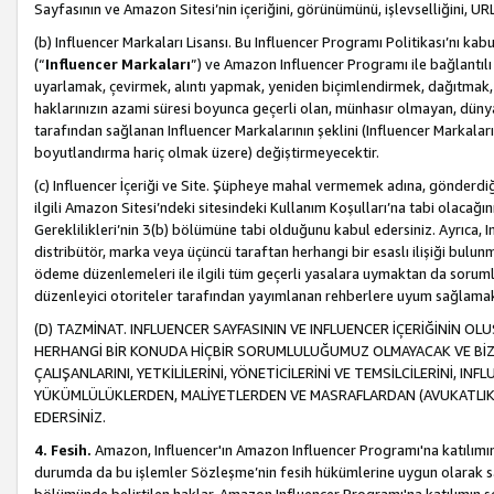
Sayfasının ve Amazon Sitesi’nin içeriğini, görünümünü, işlevselliğini, URL'
(b) Influencer Markaları Lisansı. Bu Influencer Programı Politikası’nı kab
(“
Influencer Markaları
”) ve Amazon Influencer Programı ile bağlantı
uyarlamak, çevirmek, alıntı yapmak, yeniden biçimlendirmek, dağıtmak, il
haklarınızın azami süresi boyunca geçerli olan, münhasır olmayan, dünya
tarafından sağlanan Influencer Markalarının şeklini (Influencer Markal
boyutlandırma hariç olmak üzere) değiştirmeyecektir.
(c) Influencer İçeriği ve Site. Şüpheye mahal vermemek adına, gönderdiğin
ilgili Amazon Sitesi’ndeki sitesindeki Kullanım Koşulları’na tabi olacağı
Gereklilikleri’nin 3(b) bölümüne tabi olduğunu kabul edersiniz. Ayrıca, Inf
distribütör, marka veya üçüncü taraftan herhangi bir esaslı ilişiği bul
ödeme düzenlemeleri ile ilgili tüm geçerli yasalara uymaktan da soruml
düzenleyici otoriteler tarafından yayımlanan rehberlere uyum sağlama
(D) TAZMİNAT. INFLUENCER SAYFASININ VE INFLUENCER İÇERİĞİNİN OL
HERHANGİ BİR KONUDA HİÇBİR SORUMLULUĞUMUZ OLMAYACAK VE BİZİ, B
ÇALIŞANLARINI, YETKİLİLERİNİ, YÖNETİCİLERİNİ VE TEMSİLCİLERİNİ, IN
YÜKÜMLÜLÜKLERDEN, MALİYETLERDEN VE MASRAFLARDAN (AVUKATLIK 
EDERSİNİZ.
4. Fesih.
Amazon, Influencer'ın Amazon Influencer Programı'na katılımını a
durumda da bu işlemler Sözleşme’nin fesih hükümlerine uygun olarak sağl