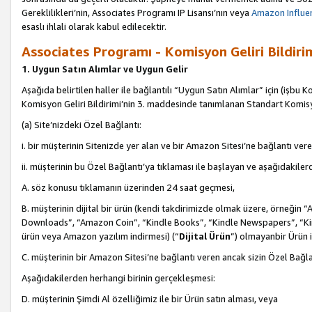
Gereklilikleri’nin, Associates Programı IP Lisansı’nın veya
Amazon Influen
esaslı ihlali olarak kabul edilecektir.
Associates Programı - Komisyon Geliri Bildiri
1. Uygun Satın Alımlar ve Uygun Gelir
Aşağıda belirtilen haller ile bağlantılı “Uygun Satın Alımlar” için (işbu K
Komisyon Geliri Bildirimi’nin 3. maddesinde tanımlanan Standart Komis
(a) Site’nizdeki Özel Bağlantı:
i. bir müşterinin Sitenizde yer alan ve bir Amazon Sitesi’ne bağlantı ver
ii. müşterinin bu Özel Bağlantı’ya tıklaması ile başlayan ve aşağıdakile
A. söz konusu tıklamanın üzerinden 24 saat geçmesi,
B. müşterinin dijital bir ürün (kendi takdirimizde olmak üzere, örneğ
Downloads”, “Amazon Coin”, “Kindle Books”, “Kindle Newspapers”, “Kind
ürün veya Amazon yazılım indirmesi) (“
Dijital Ürün
”) olmayanbir Ürün i
C. müşterinin bir Amazon Sitesi’ne bağlantı veren ancak sizin Özel Bağla
Aşağıdakilerden herhangi birinin gerçekleşmesi:
D. müşterinin Şimdi Al özelliğimiz ile bir Ürün satın alması, veya