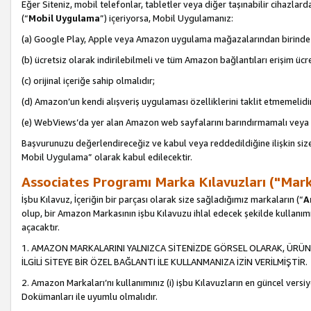
Eğer Siteniz, mobil telefonlar, tabletler veya diğer taşınabilir cihazlar
(“
Mobil Uygulama
”) içeriyorsa, Mobil Uygulamanız:
(a) Google Play, Apple veya Amazon uygulama mağazalarından birinde 
(b) ücretsiz olarak indirilebilmeli ve tüm Amazon bağlantıları erişim ücre
(c) orijinal içeriğe sahip olmalıdır;
(d) Amazon’un kendi alışveriş uygulaması özelliklerini taklit etmemelidi
(e) WebViews’da yer alan Amazon web sayfalarını barındırmamalı veya
Başvurunuzu değerlendireceğiz ve kabul veya reddedildiğine ilişkin si
Mobil Uygulama” olarak kabul edilecektir.
Associates Programı Marka Kılavuzları ("Mark
İşbu Kılavuz, İçeriğin bir parçası olarak size sağladığımız markaların (“
A
olup, bir Amazon Markasının işbu Kılavuzu ihlal edecek şekilde kullanım
açacaktır.
1. AMAZON MARKALARINI YALNIZCA SİTENİZDE GÖRSEL OLARAK, ÜRÜN
İLGİLİ SİTEYE BİR ÖZEL BAĞLANTI İLE KULLANMANIZA İZİN VERİLMİŞTİR.
2. Amazon Markaları’nı kullanımınız (i) işbu Kılavuzların en güncel versiy
Dokümanları ile uyumlu olmalıdır.