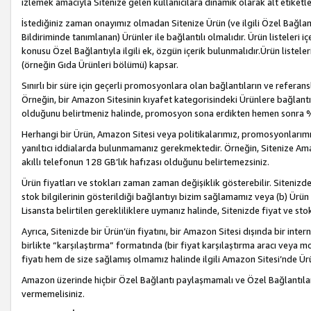
izlemek amacıyla Sitenize gelen kullanıcılara dinamik olarak alt etiketl
İstediğiniz zaman onayımız olmadan Sitenize Ürün (ve ilgili Özel Bağlantı
Bildiriminde tanımlanan) Ürünler ile bağlantılı olmalıdır. Ürün listeleri
konusu Özel Bağlantıyla ilgili ek, özgün içerik bulunmalıdır.Ürün listele
(örneğin Gıda Ürünleri bölümü) kapsar.
Sınırlı bir süre için geçerli promosyonlara olan bağlantıların ve refera
Örneğin, bir Amazon Sitesinin kıyafet kategorisindeki Ürünlere bağlant
olduğunu belirtmeniz halinde, promosyon sona erdikten hemen sonra %15
Herhangi bir Ürün, Amazon Sitesi veya politikalarımız, promosyonlarımız
yanıltıcı iddialarda bulunmamanız gerekmektedir. Örneğin, Sitenize Amazon
akıllı telefonun 128 GB’lık hafızası olduğunu belirtemezsiniz.
Ürün fiyatları ve stokları zaman zaman değişiklik gösterebilir. Sitenizde 
stok bilgilerinin gösterildiği bağlantıyı bizim sağlamamız veya (b) Ürün f
Lisansta belirtilen gerekliliklere uymanız halinde, Sitenizde fiyat ve stok 
Ayrıca, Sitenizde bir Ürün’ün fiyatını, bir Amazon Sitesi dışında bir inte
birlikte “karşılaştırma” formatında (bir fiyat karşılaştırma aracı veya 
fiyatı hem de size sağlamış olmamız halinde ilgili Amazon Sitesi’nde Ür
Amazon üzerinde hiçbir Özel Bağlantı paylaşmamalı ve Özel Bağlantılar
vermemelisiniz.