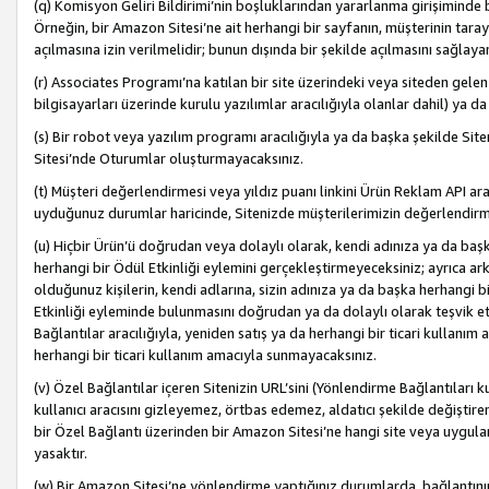
(q) Komisyon Geliri Bildirimi’nin boşluklarından yararlanma girişiminde
Örneğin, bir Amazon Sitesi’ne ait herhangi bir sayfanın, müşterinin tara
açılmasına izin verilmelidir; bunun dışında bir şekilde açılmasını sağlay
(r) Associates Programı’na katılan bir site üzerindeki veya siteden gele
bilgisayarları üzerinde kurulu yazılımlar aracılığıyla olanlar dahil) ya 
(s) Bir robot veya yazılım programı aracılığıyla ya da başka şekilde 
Sitesi’nde Oturumlar oluşturmayacaksınız.
(t) Müşteri değerlendirmesi veya yıldız puanı linkini Ürün Reklam API aracı
uyduğunuz durumlar haricinde, Sitenizde müşterilerimizin değerlendirme
(u) Hiçbir Ürün’ü doğrudan veya dolaylı olarak, kendi adınıza ya da başk
herhangi bir Ödül Etkinliği eylemini gerçekleştirmeyeceksiniz; ayrıca arkada
olduğunuz kişilerin, kendi adlarına, sizin adınıza ya da başka herhangi b
Etkinliği eyleminde bulunmasını doğrudan ya da dolaylı olarak teşvik 
Bağlantılar aracılığıyla, yeniden satış ya da herhangi bir ticari kullanı
herhangi bir ticari kullanım amacıyla sunmayacaksınız.
(v) Özel Bağlantılar içeren Sitenizin URL’sini (Yönlendirme Bağlantıları 
kullanıcı aracısını gizleyemez, örtbas edemez, aldatıcı şekilde değişti
bir Özel Bağlantı üzerinden bir Amazon Sitesi’ne hangi site veya uygula
yasaktır.
(w) Bir Amazon Sitesi’ne yönlendirme yaptığınız durumlarda, bağlantının