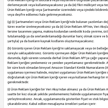
Ürün Reklam İçeriği’ni satıcılara veya müşterilere doğrudan pazarlamak, 
derlemeyecek veya kullanmayacaksınız ya da (iii) fikri mülkiyet veya tesci
Ürün Reklam İçeriği veya Şartnameler üzerindeki veya içindeki bildiri
veya deşifre edilemez hale getirmeyeceksiniz.
(g) (i) Şartnameleri veya Ürün Reklam İçeriği’nde bulunan yazılımları d
türev eserler üretmeyeceksiniz ya da (ii) Ürün Reklam API’nin, Veri Akışla
tersine tasarımını yapma, makina kodundan sembolik koda çevirme, üst
tutulamadığı ya da sınırlandırılamadığı durumlar hariç olmak üzere ve b
şartıyla) ya da bunların kaynak kodlarını oluşturmayacaksınız.
(h) Görüntü içeren Ürün Reklam İçeriği’ni saklamayacak veya ön belleğe 
süreyle saklayabilirsiniz. Görüntü içermeyen diğer Ürün Reklam İçeriğin
durumda, ilgili sürenin sonunda derhal Ürün Reklam API’ya çağrı yaparak
Reklam İçeriğini yenilemeniz ve yeniden yayımlamanız gerekmektedir. Ak
bir süre kısıtı olmadan bireysel Amazon Standart Kimlik Numaralarını (AS
uygulaması içermesi halinde, müşteri uygulaması Ürün Reklam İçeriğin
doğrulamak için Ürün Reklam İçeriği içeren veya kullanan herhangi bir m
gerekmektedir.
(i) Ürün Reklam İçeriğini bir Veri Akışı’ndan almanız ya da Ürün Reklam
saatte bir kez olacak şekilde yenilememeniz halinde uygulamanızın fiya
yerleştireceksiniz. Ancak, uygulamanızda gösterilen fiyat ve stok bilgis
çıkarabilirsiniz. Kabul edilen mesajlaşma örnekleri şunları içerir: