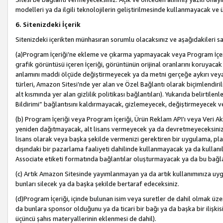
modelleri ya da ilgili teknolojilerin geliştirilmesinde kullanmayacak ve 
6. Sitenizdeki İçerik
Sitenizdeki içerikten münhasıran sorumlu olacaksınız ve aşağıdakileri s
(a)Program İçeriği’ne ekleme ve çıkarma yapmayacak veya Program İçeriği
grafik görüntüsü içeren İçeriği, görüntünün orijinal oranlarını koruyacak
anlamını maddi ölçüde değiştirmeyecek ya da metni gerçeğe aykırı veya y
türleri, Amazon Sitesi’nde yer alan ve Özel Bağlantı olarak biçimlendiril
alt kısmında yer alan gizlilik politikası bağlantıları). Yukarıda belirtilenl
Bildirimi” bağlantısını kaldırmayacak, gizlemeyecek, değiştirmeyecek
(b) Program İçeriği veya Program İçeriği, Ürün Reklam API’ı veya Veri 
yeniden dağıtmayacak, alt lisans vermeyecek ya da devretmeyeceksiniz. Ö
lisans olarak veya başka şekilde vermenizi gerektiren bir uygulama, plat
dışındaki bir pazarlama faaliyeti dahilinde kullanmayacak ya da kullanı
Associate etiketi formatında bağlantılar oluşturmayacak ya da bu bağla
(c) Artık Amazon Sitesinde yayımlanmayan ya da artık kullanımınıza uygu
bunları silecek ya da başka şekilde bertaraf edeceksiniz.
(d)Program İçeriği, içinde bulunan isim veya suretler de dahil olmak üzer
da bunlara sponsor olduğunu ya da ticari bir bağı ya da başka bir ilişki
üçüncü şahıs materyallerinin eklenmesi de dahil).