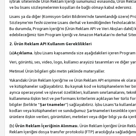
iştirak sitelerinde Ürün Reklam İçeriği sunumunuz esnasında, Ürün Reklam 
ve bu lisans sözleşmelerinin koşulları ile bağlı olmayı kabul edersiniz.
Lisans ya da diğer (Komisyon Geliri Bildirimi’nde tanımlandığı üzer
Sözleşme’nin feshi üzerine Lisans derhal ve kendiliğinden fesholacaktır.
Bu durumda, Program İçeriği’ni (Ürün Reklam API ve Veri Akışları dahil
edebileceğimiz tüm Program İçeriği ve Amazon Markaları’nı derhal Siteni
2. Ürün Reklam API Kullanım Gereklilikleri
(a)
Açıklama.
İşbu Lisans kapsamında size aşağıdakileri içeren Program İ
Veri, görüntü, ses, video, logo, kullanıcı arayüzü tasarımları ve diğer ya
Metinsel Ürün bilgileri gibi metin şeklinde materyaller.
Yukarıdaki Ürün Reklam İçeriği’ne ve Ürün Reklam API erişimine ek olar
ve kütüphaneler sağlayabiliriz. Bu kaynak kod ve kütüphanelerin her biri s
ayrıca operasyonel ve işlevsel özellikleri, kullanım sınırlamalarını, tekn
kullanımına ilişkin test ve performans kriterlerini açıklayan her türlü fo
bilgiler (birlikte “
Şartnameler
”) sağlayabiliriz. İşbu Lisans’ta kullan
kodları veya kütüphaneleri ve sunduğumuz Şartnameleri kesinlikle içerme
ürünlere ilişkin verileri, görüntüleri, metinleri veya diğer bilgi ya da içer
(b)
Ürün Reklam İçeriğinin Alınması.
Ürün Reklam İçeriğini Ürün Rekla
Reklam İçeriğini dosya transfer protokolü (FTP) aracılığıyla sağladığımız 