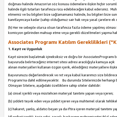
doğması halinde Amazon’un söz konusu ödemelere ilişkin hiçbir soru
halinde ilgili tutarları tarafınıza rücu edebileceğini kabul edersiniz. Muh
etmemiz ve bu bilgileri bize sağlamamanız halinde, bu bilgileri bize su
kanıtlayıncaya kadar (sahip olduğumuz sair hak veya yasal çarelere ek 
(h) Her ne sebeple olursa olsun tarafınıza fazla ödeme yapılmış olması 
komisyon gelirinden mahsup etme veya gerekli düzeltmeleri yapma hakkı
Associates Programı Katılım Gereklilikleri ("Ka
1. Kayıt ve Uygunluk
Kayıt sürecini başlatmak içineksiksiz ve doğru bir AssociatesProgramı ba
başvuruda belirteceğiniz internet sitesi adresi aracılığıyla kamuya aç
alınan materyalleri kullanan özgün içerik, eklediğiniz materyallere ilişk
Başvurunuzu değerlendirecek ve ret veya kabul kararımızı size bildirece
Programı’na dahil edilmeyecektir. Bu durumda Sitelerinizde herhangi b
Olmayan Sitelere, aşağıdaki özelliklere sahip siteler dahildir:
(a) cinsel içerikli veya müstehcen materyal tanıtımı yapan veya içeren;
(b) şiddeti teşvik eden veya şiddet içeren veya muhtemel olarak tehlikel
(c) hakaret, yanlış, aldatıcı beyan ya da iftira içeren materyal tanıtımı y
(d) nefret içerikli, taciz edici, zararlı, başkasının mahremiyetini ihlal eden