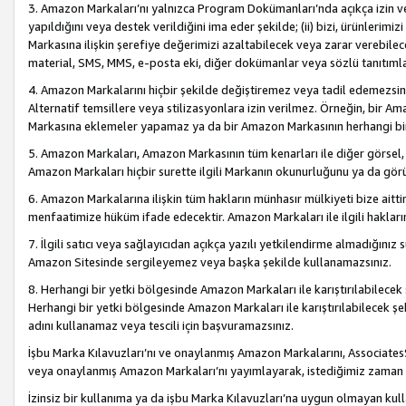
3. Amazon Markaları’nı yalnızca Program Dokümanları’nda açıkça izin ver
yapıldığını veya destek verildiğini ima eder şekilde; (ii) bizi, ürünlerim
Markasına ilişkin şerefiye değerimizi azaltabilecek veya zarar verebilec
material, SMS, MMS, e-posta eki, diğer dokümanlar veya sözlü tanıtıml
4. Amazon Markalarını hiçbir şekilde değiştiremez veya tadil edemezsin
Alternatif temsillere veya stilizasyonlara izin verilmez. Örneğin, bir A
Markasına eklemeler yapamaz ya da bir Amazon Markasının herhangi bir
5. Amazon Markaları, Amazon Markasının tüm kenarları ile diğer görsel, 
Amazon Markaları hiçbir surette ilgili Markanın okunurluğunu ya da görü
6. Amazon Markalarına ilişkin tüm hakların münhasır mülkiyeti bize aitt
menfaatimize hüküm ifade edecektir. Amazon Markaları ile ilgili hakları
7. İlgili satıcı veya sağlayıcıdan açıkça yazılı yetkilendirme almadığınız s
Amazon Sitesinde sergileyemez veya başka şekilde kullanamazsınız.
8. Herhangi bir yetki bölgesinde Amazon Markaları ile karıştırılabilecek
Herhangi bir yetki bölgesinde Amazon Markaları ile karıştırılabilecek şek
adını kullanamaz veya tescili için başvuramazsınız.
İşbu Marka Kılavuzları’nı ve onaylanmış Amazon Markalarını, AssociatesSi
veya onaylanmış Amazon Markaları’nı yayımlayarak, istediğimiz zaman v
İzinsiz bir kullanıma ya da işbu Marka Kılavuzları’na uygun olmayan kul