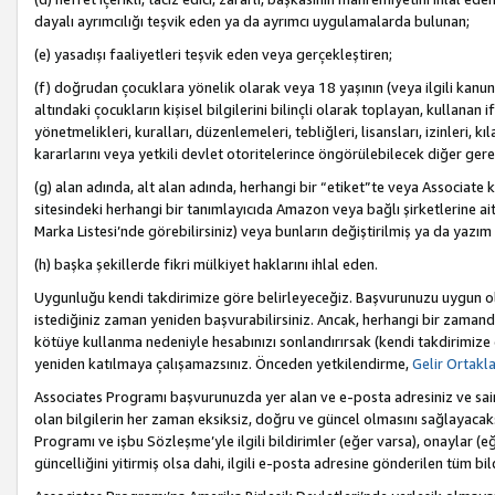
dayalı ayrımcılığı teşvik eden ya da ayrımcı uygulamalarda bulunan;
(e) yasadışı faaliyetleri teşvik eden veya gerçekleştiren;
(f) doğrudan çocuklara yönelik olarak veya 18 yaşının (veya ilgili kanun
altındaki çocukların kişisel bilgilerini bilinçli olarak toplayan, kullana
yönetmelikleri, kuralları, düzenlemeleri, tebliğleri, lisansları, izinleri, k
kararlarını veya yetkili devlet otoritelerince öngörülebilecek diğer gerekl
(g) alan adında, alt alan adında, herhangi bir “etiket”te veya Associate
sitesindeki herhangi bir tanımlayıcıda Amazon veya bağlı şirketlerine ai
Marka Listesi’nde görebilirsiniz) veya bunların değiştirilmiş ya da yazım
(h) başka şekillerde fikri mülkiyet haklarını ihlal eden.
Uygunluğu kendi takdirimize göre belirleyeceğiz. Başvurunuzu uygun o
istediğiniz zaman yeniden başvurabilirsiniz. Ancak, herhangi bir zaman
kötüye kullanma nedeniyle hesabınızı sonlandırırsak (kendi takdirimiz
yeniden katılmaya çalışamazsınız. Önceden yetkilendirme,
Gelir Ortakl
Associates Programı başvurunuzda yer alan ve e-posta adresiniz ve sair ileti
olan bilgilerin her zaman eksiksiz, doğru ve güncel olmasını sağlayacaks
Programı ve işbu Sözleşme’yle ilgili bildirimler (eğer varsa), onaylar (eğ
güncelliğini yitirmiş olsa dahi, ilgili e-posta adresine gönderilen tüm bil