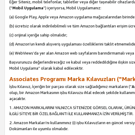
Eğer Siteniz, mobil telefonlar, tabletler veya diğer taşınabilir cihazlar
(“
Mobil Uygulama
”) içeriyorsa, Mobil Uygulamanız:
(a) Google Play, Apple veya Amazon uygulama mağazalarından birinde 
(b) ücretsiz olarak indirilebilmeli ve tüm Amazon bağlantıları erişim ücre
(c) orijinal içeriğe sahip olmalıdır;
(d) Amazon’un kendi alışveriş uygulaması özelliklerini taklit etmemelidi
(e) WebViews’da yer alan Amazon web sayfalarını barındırmamalı veya
Başvurunuzu değerlendireceğiz ve kabul veya reddedildiğine ilişkin si
Mobil Uygulama” olarak kabul edilecektir.
Associates Programı Marka Kılavuzları ("Mark
İşbu Kılavuz, İçeriğin bir parçası olarak size sağladığımız markaların (“
A
olup, bir Amazon Markasının işbu Kılavuzu ihlal edecek şekilde kullanım
açacaktır.
1. AMAZON MARKALARINI YALNIZCA SİTENİZDE GÖRSEL OLARAK, ÜRÜN
İLGİLİ SİTEYE BİR ÖZEL BAĞLANTI İLE KULLANMANIZA İZİN VERİLMİŞTİR.
2. Amazon Markaları’nı kullanımınız (i) işbu Kılavuzların en güncel versiy
Dokümanları ile uyumlu olmalıdır.