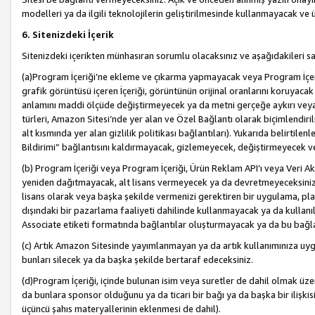
modelleri ya da ilgili teknolojilerin geliştirilmesinde kullanmayacak ve 
6. Sitenizdeki İçerik
Sitenizdeki içerikten münhasıran sorumlu olacaksınız ve aşağıdakileri s
(a)Program İçeriği’ne ekleme ve çıkarma yapmayacak veya Program İçeriği
grafik görüntüsü içeren İçeriği, görüntünün orijinal oranlarını koruyacak
anlamını maddi ölçüde değiştirmeyecek ya da metni gerçeğe aykırı veya y
türleri, Amazon Sitesi’nde yer alan ve Özel Bağlantı olarak biçimlendiril
alt kısmında yer alan gizlilik politikası bağlantıları). Yukarıda belirtilenl
Bildirimi” bağlantısını kaldırmayacak, gizlemeyecek, değiştirmeyecek
(b) Program İçeriği veya Program İçeriği, Ürün Reklam API’ı veya Veri 
yeniden dağıtmayacak, alt lisans vermeyecek ya da devretmeyeceksiniz. Ö
lisans olarak veya başka şekilde vermenizi gerektiren bir uygulama, plat
dışındaki bir pazarlama faaliyeti dahilinde kullanmayacak ya da kullanı
Associate etiketi formatında bağlantılar oluşturmayacak ya da bu bağla
(c) Artık Amazon Sitesinde yayımlanmayan ya da artık kullanımınıza uygu
bunları silecek ya da başka şekilde bertaraf edeceksiniz.
(d)Program İçeriği, içinde bulunan isim veya suretler de dahil olmak üzer
da bunlara sponsor olduğunu ya da ticari bir bağı ya da başka bir ilişki
üçüncü şahıs materyallerinin eklenmesi de dahil).