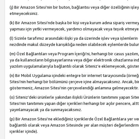
(j) Bir Amazon Sitesi’nin bir buton, bağlantısı veya diğer özelliğinin 
etmeyeceksiniz.
(k) Bir Amazon Sitesi’nde başka bir kişi veya kurum adına sipariş verm
yapması için yetki vermeyecek, yardımcı olmayacak veya teşvik etmeyec
(l) Sizinle tarafımız arasındaki ilişki ya da üzerinde işlev veya işlemler
nezdinde makul düzeyde karışıklığa neden olabilecek eylemlerde bulu
(m) Özel Bağlantıları veya Program İçeriği’ni, herhangi bir casus yazılım,
ya da kullanıcıların bilgisayarlarına veya diğer elektronik cihazlarına 
yazılım uygulamalarıyla bağlantılı olarak Siteniz’e eklemeyecek, göst
(n) Bir Mobil Uygulama içindeki entegre bir internet tarayıcısında (örn
Sitesi’nin herhangi bir bölümünü çerçeve içine almayacaksınız. Ancak, bi
göstermeniz, Amazon Sitesi’nin çerçevelendiği anlamına gelmeyecektir.
(o) Siteniz’deki ürünlerle yakından ilişkili Ürünlerin tanıtımını yapan Si
Sitesi’nin tanıtımını yapan diğer içerikleri herhangi bir açılır pencere, a
yayınlamayacak ya da sunmayacaksınız.
(p) Bir Amazon Sitesi’ne eklediğiniz içeriklerde Özel Bağlantılara yer v
bağlantılı olarak veya Amazon Sitesinde yer alan müşteri değerlendirmele
içerikler içinde).