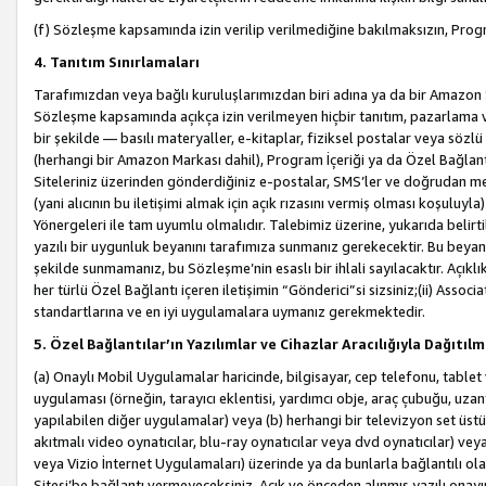
(f) Sözleşme kapsamında izin verilip verilmediğine bakılmaksızın, Progr
4. Tanıtım Sınırlamaları
Tarafımızdan veya bağlı kuruluşlarımızdan biri adına ya da bir Amazon 
Sözleşme kapsamında açıkça izin verilmeyen hiçbir tanıtım, pazarlama v
bir şekilde — basılı materyaller, e-kitaplar, fiziksel postalar veya söz
(herhangi bir Amazon Markası dahil), Program İçeriği ya da Özel Bağlant
Siteleriniz üzerinden gönderdiğiniz e-postalar, SMS’ler ve doğrudan mesaj
(yani alıcının bu iletişimi almak için açık rızasını vermiş olması koşul
Yönergeleri ile tam uyumlu olmalıdır. Talebimiz üzerine, yukarıda belir
yazılı bir uygunluk beyanını tarafımıza sunmanız gerekecektir. Bu beyanı
şekilde sunmamanız, bu Sözleşme’nin esaslı bir ihlali sayılacaktır. Açık
her türlü Özel Bağlantı içeren iletişimin “Gönderici”si sizsiniz;(ii) Asso
standartlarına ve en iyi uygulamalara uymanız gerekmektedir.
5. Özel Bağlantılar’ın Yazılımlar ve Cihazlar Aracılığıyla Dağıtılm
(a) Onaylı Mobil Uygulamalar haricinde, bilgisayar, cep telefonu, tablet 
uygulaması (örneğin, tarayıcı eklentisi, yardımcı obje, araç çubuğu, uzan
yapılabilen diğer uygulamalar) veya (b) herhangi bir televizyon set üstü k
akıtmalı video oynatıcılar, blu-ray oynatıcılar veya dvd oynatıcılar) ve
veya Vizio İnternet Uygulamaları) üzerinde ya da bunlarla bağlantılı o
Sitesi’be bağlantı vermeyeceksiniz. Açık ve önceden alınmış yazılı onay