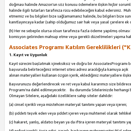
doğması halinde Amazon’un söz konusu ödemelere ilişkin hiçbir soru
halinde ilgili tutarları tarafınıza rücu edebileceğini kabul edersiniz. Muh
etmemiz ve bu bilgileri bize sağlamamanız halinde, bu bilgileri bize su
kanıtlayıncaya kadar (sahip olduğumuz sair hak veya yasal çarelere ek 
(h) Her ne sebeple olursa olsun tarafınıza fazla ödeme yapılmış olması 
komisyon gelirinden mahsup etme veya gerekli düzeltmeleri yapma hakkı
Associates Programı Katılım Gereklilikleri ("Ka
1. Kayıt ve Uygunluk
Kayıt sürecini başlatmak içineksiksiz ve doğru bir AssociatesProgramı ba
başvuruda belirteceğiniz internet sitesi adresi aracılığıyla kamuya aç
alınan materyalleri kullanan özgün içerik, eklediğiniz materyallere ilişk
Başvurunuzu değerlendirecek ve ret veya kabul kararımızı size bildirece
Programı’na dahil edilmeyecektir. Bu durumda Sitelerinizde herhangi b
Olmayan Sitelere, aşağıdaki özelliklere sahip siteler dahildir:
(a) cinsel içerikli veya müstehcen materyal tanıtımı yapan veya içeren;
(b) şiddeti teşvik eden veya şiddet içeren veya muhtemel olarak tehlikel
(c) hakaret, yanlış, aldatıcı beyan ya da iftira içeren materyal tanıtımı y
(d) nefret içerikli, taciz edici, zararlı, başkasının mahremiyetini ihlal eden