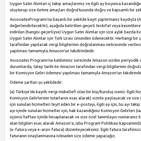
Uygun Satın Alımları iç takip amaçlarımız ve ilgili ay boyunca kazandığ
oluşturup size iletme amaçları doğrultusunda doğru ve kapsamlı bir şek
AssociatesProgramı’na başarılı bir şekilde kayıt yaptırmanız kaydıyla (
değerlendirilecektir), aşağıda belirtilen geçerli tevkifat veya kesintilere
indirilen (hangisi geçerliyse) Uygun Satın Alımlar için size aylık bazda 
Uygun Satın Alımlar için Türk Lirası cinsinden ödenecektir. Herhangi b
tarafından yapılacak vergi bilgilerinin doğrulanması neticesinde verile
yapılması tamamıyla Amazon’un takdirindedir.
Associates Programı’na katılımınız sürecinde Amazon sizden periyodik verg
durumlarda, talep tarihi ile Amazon tarafından vergi bilgilerinin doğru
bir Komisyon Geliri ödemesi yapılması tamamıyla Amazon’un takdirinde
Ödeme şartları şu şekildedir:
(a) Türkiye’de kayıtlı vergi mükellefi olan bir kişi/kuruluş iseniz: İlgili
Komisyon Gelirlerinin tutarlarını esas alarak) sizinle paylaşacak ve siz
için sunulan hizmetleri teyit eden bir e-postayı, ilgili ay için, bu ayı 
ayı içinde sunulan hizmetler için, hak kazandığınız Komisyon Gelirleri (i
üçüncü haftası içinde hesaplanacak ve size özel tanımlayıcı numaranız ile
alan bilgileri esas alarak Amazon’a, işbu Program Politikası kapsamında a
(e-fatura veya e-arşiv fatura) düzenleyeceksiniz. İlgili fatura tarafımı
faturanın onaylanmasına istinaden size ödeme yapacağız.