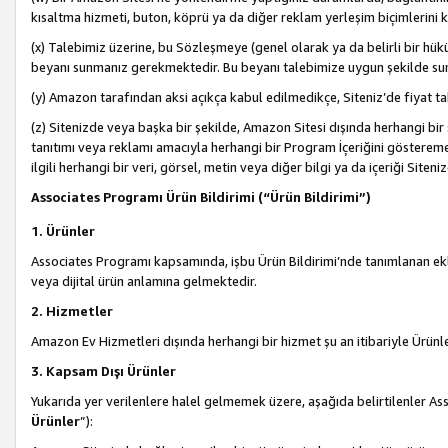
kısaltma hizmeti, buton, köprü ya da diğer reklam yerleşim biçimlerini 
(x) Talebimiz üzerine, bu Sözleşmeye (genel olarak ya da belirli bir hük
beyanı sunmanız gerekmektedir. Bu beyanı talebimize uygun şekilde sunma
(y) Amazon tarafından aksi açıkça kabul edilmedikçe, Siteniz’de fiyat tak
(z) Sitenizde veya başka bir şekilde, Amazon Sitesi dışında herhangi bi
tanıtımı veya reklamı amacıyla herhangi bir Program İçeriğini gösterem
ilgili herhangi bir veri, görsel, metin veya diğer bilgi ya da içeriği Si
Associates Programı Ürün Bildirimi (“Ürün Bildirimi”)
1. Ürünler
Associates Programı kapsamında, işbu Ürün Bildirimi’nde tanımlanan ekle
veya dijital ürün anlamına gelmektedir.
2. Hizmetler
Amazon Ev Hizmetleri dışında herhangi bir hizmet şu an itibariyle Ürünl
3. Kapsam Dışı Ürünler
Yukarıda yer verilenlere halel gelmemek üzere, aşağıda belirtilenler Ass
Ürünler
”):