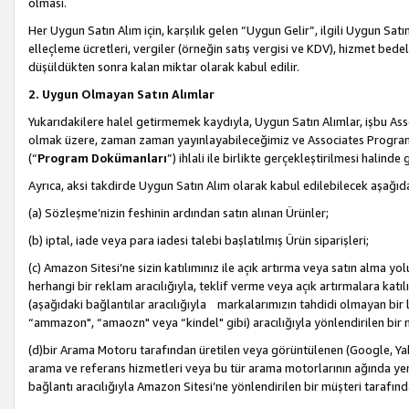
olması.
Her Uygun Satın Alım için, karşılık gelen “Uygun Gelir”, ilgili Uygun Satın
elleçleme ücretleri, vergiler (örneğin satış vergisi ve KDV), hizmet bedell
düşüldükten sonra kalan miktar olarak kabul edilir.
2. Uygun Olmayan Satın Alımlar
Yukarıdakilere halel getirmemek kaydıyla, Uygun Satın Alımlar, işbu Ass
olmak üzere, zaman zaman yayınlayabileceğimiz ve Associates Programı’
(“
Program Dokümanları
”) ihlali ile birlikte gerçekleştirilmesi halinde
Ayrıca, aksi takdirde Uygun Satın Alım olarak kabul edilebilecek aşağıda
(a) Sözleşme’nizin feshinin ardından satın alınan Ürünler;
(b) iptal, iade veya para iadesi talebi başlatılmış Ürün siparişleri;
(c) Amazon Sitesi’ne sizin katılımınız ile açık artırma veya satın alma yol
herhangi bir reklam aracılığıyla, teklif verme veya açık artırmalara ka
(aşağıdaki bağlantılar aracılığıyla markalarımızın tahdidi olmayan bir lis
“ammazon", “amaozn" veya “kindel" gibi) aracılığıyla yönlendirilen bir 
(d)bir Arama Motoru tarafından üretilen veya görüntülenen (Google, Ya
arama ve referans hizmetleri veya bu tür arama motorlarının ağında yer 
bağlantı aracılığıyla Amazon Sitesi’ne yönlendirilen bir müşteri tarafınd