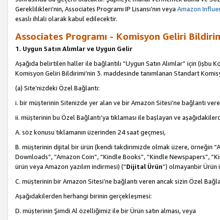
Gereklilikleri’nin, Associates Programı IP Lisansı’nın veya
Amazon Influen
esaslı ihlali olarak kabul edilecektir.
Associates Programı - Komisyon Geliri Bildiri
1. Uygun Satın Alımlar ve Uygun Gelir
Aşağıda belirtilen haller ile bağlantılı “Uygun Satın Alımlar” için (işbu K
Komisyon Geliri Bildirimi’nin 3. maddesinde tanımlanan Standart Komis
(a) Site’nizdeki Özel Bağlantı:
i. bir müşterinin Sitenizde yer alan ve bir Amazon Sitesi’ne bağlantı ver
ii. müşterinin bu Özel Bağlantı’ya tıklaması ile başlayan ve aşağıdakile
A. söz konusu tıklamanın üzerinden 24 saat geçmesi,
B. müşterinin dijital bir ürün (kendi takdirimizde olmak üzere, örneğ
Downloads”, “Amazon Coin”, “Kindle Books”, “Kindle Newspapers”, “Kind
ürün veya Amazon yazılım indirmesi) (“
Dijital Ürün
”) olmayanbir Ürün i
C. müşterinin bir Amazon Sitesi’ne bağlantı veren ancak sizin Özel Bağla
Aşağıdakilerden herhangi birinin gerçekleşmesi:
D. müşterinin Şimdi Al özelliğimiz ile bir Ürün satın alması, veya