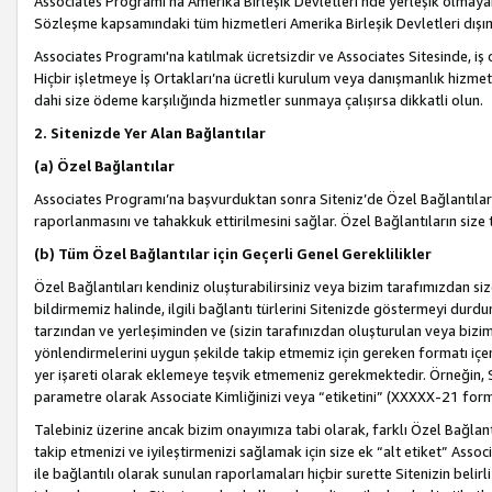
Associates Programı’na Amerika Birleşik Devletleri’nde yerleşik olmayan b
Sözleşme kapsamındaki tüm hizmetleri Amerika Birleşik Devletleri dışınd
Associates Programı'na katılmak ücretsizdir ve Associates Sitesinde, iş
Hiçbir işletmeye İş Ortakları’na ücretli kurulum veya danışmanlık hizme
dahi size ödeme karşılığında hizmetler sunmaya çalışırsa dikkatli olun.
2. Sitenizde Yer Alan Bağlantılar
(a) Özel Bağlantılar
Associates Programı’na başvurduktan sonra Siteniz’de Özel Bağlantılara y
raporlanmasını ve tahakkuk ettirilmesini sağlar. Özel Bağlantıların size
(b) Tüm Özel Bağlantılar için Geçerli Genel Gereklilikler
Özel Bağlantıları kendiniz oluşturabilirsiniz veya bizim tarafımızdan size
bildirmemiz halinde, ilgili bağlantı türlerini Sitenizde göstermeyi durdu
tarzından ve yerleşiminden ve (sizin tarafınızdan oluşturulan veya bizi
yönlendirmelerini uygun şekilde takip etmemiz için gereken formatı içer
yer işareti olarak eklemeye teşvik etmemeniz gerekmektedir. Örneğin, 
parametre olarak Associate Kimliğinizi veya “etiketini” (XXXXX-21 for
Talebiniz üzerine ancak bizim onayımıza tabi olarak, farklı Özel Bağlantı
takip etmenizi ve iyileştirmenizi sağlamak için size ek “alt etiket” Assoc
ile bağlantılı olarak sunulan raporlamaları hiçbir surette Sitenizin belirli 