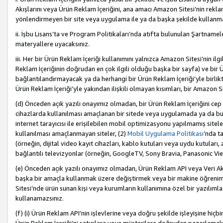
Akışlarını veya Ürün Reklam İçeriğini, ana amacı Amazon Sitesi’nin rek
yönlendirmeyen bir site veya uygulama ile ya da başka şekilde kullanm
ii. İşbu Lisans’ta ve Program Politikaları’nda atıfta bulunulan Şartnamel
materyallere uyacaksınız.
iii. Her bir Ürün Reklam İçeriği kullanımını yalnızca Amazon Sitesi’nin ilg
Reklam İçeriğinin doğrudan en çok ilgili olduğu başka bir sayfa) ve bir Ü
bağlantılandırmayacak ya da herhangi bir Ürün Reklam İçeriği’yle birli
Ürün Reklam İçeriği’yle yakından ilişkili olmayan kısımları, bir Amazon Sit
(d) Önceden açık yazılı onayımız olmadan, bir Ürün Reklam İçeriğini cep 
cihazlarda kullanılması amaçlanan bir sitede veya uygulamada ya da bunl
internet tarayıcısı ile erişilebilen mobil optimizasyonu yapılmamış sitel
kullanılması amaçlanmayan siteler, (2)
Mobil Uygulama Politikası
’nda t
(örneğin, dijital video kayıt cihazları, kablo kutuları veya uydu kutuları,
bağlantılı televizyonlar (örneğin, GoogleTV, Sony Bravia, Panasonic Vier
(e) Önceden açık yazılı onayımız olmadan, Ürün Reklam API veya Veri Ak
başka bir amaçla kullanmak üzere değiştirmek veya bir makine öğrenim
Sitesi’nde ürün sunan kişi veya kurumların kullanımına özel bir yazılım
kullanamazsınız.
(f) (i) Ürün Reklam API’nin işlevlerine veya doğru şekilde işleyişine h