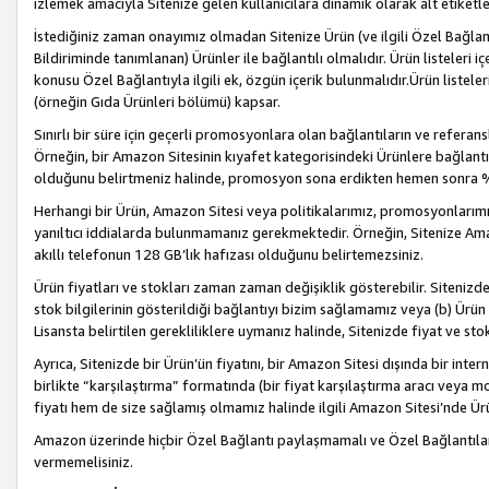
izlemek amacıyla Sitenize gelen kullanıcılara dinamik olarak alt etiketl
İstediğiniz zaman onayımız olmadan Sitenize Ürün (ve ilgili Özel Bağlantı
Bildiriminde tanımlanan) Ürünler ile bağlantılı olmalıdır. Ürün listeleri
konusu Özel Bağlantıyla ilgili ek, özgün içerik bulunmalıdır.Ürün listele
(örneğin Gıda Ürünleri bölümü) kapsar.
Sınırlı bir süre için geçerli promosyonlara olan bağlantıların ve refera
Örneğin, bir Amazon Sitesinin kıyafet kategorisindeki Ürünlere bağlant
olduğunu belirtmeniz halinde, promosyon sona erdikten hemen sonra %15
Herhangi bir Ürün, Amazon Sitesi veya politikalarımız, promosyonlarımız
yanıltıcı iddialarda bulunmamanız gerekmektedir. Örneğin, Sitenize Amazon
akıllı telefonun 128 GB’lık hafızası olduğunu belirtemezsiniz.
Ürün fiyatları ve stokları zaman zaman değişiklik gösterebilir. Sitenizde 
stok bilgilerinin gösterildiği bağlantıyı bizim sağlamamız veya (b) Ürün f
Lisansta belirtilen gerekliliklere uymanız halinde, Sitenizde fiyat ve stok 
Ayrıca, Sitenizde bir Ürün’ün fiyatını, bir Amazon Sitesi dışında bir inte
birlikte “karşılaştırma” formatında (bir fiyat karşılaştırma aracı veya 
fiyatı hem de size sağlamış olmamız halinde ilgili Amazon Sitesi’nde Ür
Amazon üzerinde hiçbir Özel Bağlantı paylaşmamalı ve Özel Bağlantılar
vermemelisiniz.