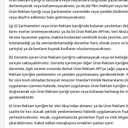
Ürün Reklam İçeriği’ni satıcılara veya müşterilere doğrudan pazarlamak, 
derlemeyecek veya kullanmayacaksınız ya da (iii) fikri mülkiyet veya tesci
Ürün Reklam İçeriği veya Şartnameler üzerindeki veya içindeki bildiri
veya deşifre edilemez hale getirmeyeceksiniz.
(g) (i) Şartnameleri veya Ürün Reklam İçeriği’nde bulunan yazılımları d
türev eserler üretmeyeceksiniz ya da (ii) Ürün Reklam API’nin, Veri Akışla
tersine tasarımını yapma, makina kodundan sembolik koda çevirme, üst
tutulamadığı ya da sınırlandırılamadığı durumlar hariç olmak üzere ve b
şartıyla) ya da bunların kaynak kodlarını oluşturmayacaksınız.
(h) Görüntü içeren Ürün Reklam İçeriği’ni saklamayacak veya ön belleğe 
süreyle saklayabilirsiniz. Görüntü içermeyen diğer Ürün Reklam İçeriğin
durumda, ilgili sürenin sonunda derhal Ürün Reklam API’ya çağrı yaparak
Reklam İçeriğini yenilemeniz ve yeniden yayımlamanız gerekmektedir. Ak
bir süre kısıtı olmadan bireysel Amazon Standart Kimlik Numaralarını (AS
uygulaması içermesi halinde, müşteri uygulaması Ürün Reklam İçeriğin
doğrulamak için Ürün Reklam İçeriği içeren veya kullanan herhangi bir m
gerekmektedir.
(i) Ürün Reklam İçeriğini bir Veri Akışı’ndan almanız ya da Ürün Reklam
saatte bir kez olacak şekilde yenilememeniz halinde uygulamanızın fiya
yerleştireceksiniz. Ancak, uygulamanızda gösterilen fiyat ve stok bilgis
çıkarabilirsiniz. Kabul edilen mesajlaşma örnekleri şunları içerir: