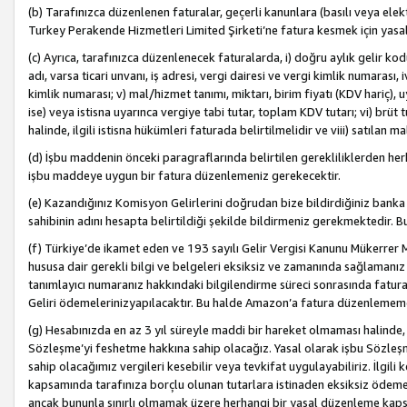
(b) Tarafınızca düzenlenen faturalar, geçerli kanunlara (basılı veya ele
Turkey Perakende Hizmetleri Limited Şirketi’ne fatura kesmek için yasal
(c) Ayrıca, tarafınızca düzenlenecek faturalarda, i) doğru aylık gelir kodu
adı, varsa ticari unvanı, iş adresi, vergi dairesi ve vergi kimlik numarası,
kimlik numarası; v) mal/hizmet tanımı, miktarı, birim fiyatı (KDV hariç)
ise) veya istisna uyarınca vergiye tabi tutar, toplam KDV tutarı; vi) brüt 
halinde, ilgili istisna hükümleri faturada belirtilmelidir ve viii) satılan 
(d) İşbu maddenin önceki paragraflarında belirtilen gerekliliklerden he
işbu maddeye uygun bir fatura düzenlemeniz gerekecektir.
(e) Kazandığınız Komisyon Gelirlerini doğrudan bize bildirdiğiniz banka
sahibinin adını hesapta belirtildiği şekilde bildirmeniz gerekmektedir. 
(f) Türkiye’de ikamet eden ve 193 sayılı Gelir Vergisi Kanunu Mükerrer 
hususa dair gerekli bilgi ve belgeleri eksiksiz ve zamanında sağlamanız
tanımlayıcı numaranız hakkındaki bilgilendirme süreci sonrasında fatur
Geliri ödemelerinizyapılacaktır. Bu halde Amazon’a fatura düzenlemem
(g) Hesabınızda en az 3 yıl süreyle maddi bir hareket olmaması halinde
Sözleşme’yi feshetme hakkına sahip olacağız. Yasal olarak işbu Sözl
sahip olacağımız vergileri kesebilir veya tevkifat uygulayabiliriz. İlgil
kapsamında tarafınıza borçlu olunan tutarlara istinaden eksiksiz ödeme
ancak bununla sınırlı olmamak üzere herhangi bir yasal düzenleme kap