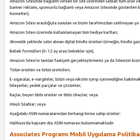
Amazon Sitesinde bağlantı verilen bir site üzerinden satılan tüm ürün ve
banner reklamı, sponsorlu bağlantı veya Amazon Sitesinde gösterilen başk
hizmetler);
Amazon Sitesi aracılığıyla sunulan ve bizim tarafımızdan satılmayan ya
Amazon Sitesi üzerinde kullanılamayan tüm hediye kartları;
Abonelik şeklinde satın alınan dijital Kindle ürünleri (örneğin, Kindle gaz
Bebek formülleri (0-12 ay arası bebekler için);
Amazon Sitesi’ni tanıtan faaliyeti gerçekleştirmeniz ya da Sitenizin bizi
Tütün ürünleri ve tütün üreticileri;
E-sigaralar, e-nargileler, tütün veya nikotin içerip içermediğine bakılmaks
bileşenler, yedek parçalar ve çözümler;
İlaçlar, beşeri tıbbi ürünler ve tıbbi cihazlar; veya
Ateşli Silahlar; veya
Aşağıdaki ASIN numaralarından herhangi birine sahip ürünler:
Halihazırda kapsam dışı ASIN numarası bulunmamaktadır.
Associates Programı Mobil Uygulama Politika