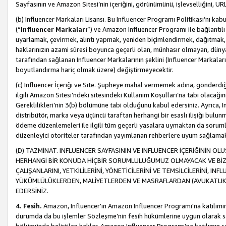
Sayfasının ve Amazon Sitesi’nin içeriğini, görünümünü, işlevselliğini, URL'
(b) Influencer Markaları Lisansı. Bu Influencer Programı Politikası’nı kab
(“
Influencer Markaları
”) ve Amazon Influencer Programı ile bağlantı
uyarlamak, çevirmek, alıntı yapmak, yeniden biçimlendirmek, dağıtmak, il
haklarınızın azami süresi boyunca geçerli olan, münhasır olmayan, dünya
tarafından sağlanan Influencer Markalarının şeklini (Influencer Markal
boyutlandırma hariç olmak üzere) değiştirmeyecektir.
(c) Influencer İçeriği ve Site. Şüpheye mahal vermemek adına, gönderdiğin
ilgili Amazon Sitesi’ndeki sitesindeki Kullanım Koşulları’na tabi olacağı
Gereklilikleri’nin 3(b) bölümüne tabi olduğunu kabul edersiniz. Ayrıca, Inf
distribütör, marka veya üçüncü taraftan herhangi bir esaslı ilişiği bul
ödeme düzenlemeleri ile ilgili tüm geçerli yasalara uymaktan da soruml
düzenleyici otoriteler tarafından yayımlanan rehberlere uyum sağlama
(D) TAZMİNAT. INFLUENCER SAYFASININ VE INFLUENCER İÇERİĞİNİN OL
HERHANGİ BİR KONUDA HİÇBİR SORUMLULUĞUMUZ OLMAYACAK VE BİZİ, B
ÇALIŞANLARINI, YETKİLİLERİNİ, YÖNETİCİLERİNİ VE TEMSİLCİLERİNİ, IN
YÜKÜMLÜLÜKLERDEN, MALİYETLERDEN VE MASRAFLARDAN (AVUKATLIK 
EDERSİNİZ.
4. Fesih.
Amazon, Influencer'ın Amazon Influencer Programı'na katılımını a
durumda da bu işlemler Sözleşme’nin fesih hükümlerine uygun olarak sağl