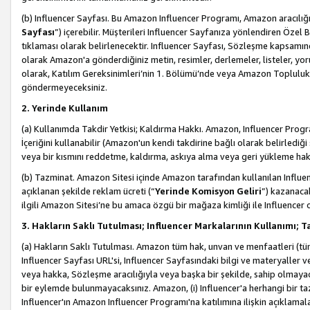
(b) Influencer Sayfası. Bu Amazon Influencer Programı, Amazon aracılığı
Sayfası
”) içerebilir. Müşterileri Influencer Sayfanıza yönlendiren Özel B
tıklaması olarak belirlenecektir. Influencer Sayfası, Sözleşme kapsamınd
olarak Amazon'a gönderdiğiniz metin, resimler, derlemeler, listeler, yorum
olarak, Katılım Gereksinimleri’nin 1. Bölümü’nde veya Amazon Topluluk Ku
göndermeyeceksiniz.
2. Yerinde Kullanım
(a) Kullanımda Takdir Yetkisi; Kaldırma Hakkı. Amazon, Influencer Progra
İçeriğini kullanabilir (Amazon'un kendi takdirine bağlı olarak belirledi
veya bir kısmını reddetme, kaldırma, askıya alma veya geri yükleme hakkı
(b) Tazminat. Amazon Sitesi içinde Amazon tarafından kullanılan Influencer
açıklanan şekilde reklam ücreti (“
Yerinde Komisyon Geliri
”) kazanaca
ilgili Amazon Sitesi’ne bu amaca özgü bir mağaza kimliği ile Influencer 
3. Hakların Saklı Tutulması; Influencer Markalarının Kullanımı;
(a) Hakların Saklı Tutulması. Amazon tüm hak, unvan ve menfaatleri (tüm 
Influencer Sayfası URL'si, Influencer Sayfasındaki bilgi ve materyaller
veya hakka, Sözleşme aracılığıyla veya başka bir şekilde, sahip olmayac
bir eylemde bulunmayacaksınız. Amazon, (i) Influencer'a herhangi bir t
Influencer'ın Amazon Influencer Programı'na katılımına ilişkin açıklamal