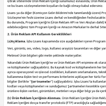
iştirak sitelerinde Ürün Reklam İçeriği sunumunuz esnasında, Ürün Reklam 
ve bu lisans sözleşmelerinin koşulları ile bağlı olmayı kabul edersiniz.
Lisans ya da diğer (Komisyon Geliri Bildirimi’nde tanımlandığı üzer
Sözleşme’nin feshi üzerine Lisans derhal ve kendiliğinden fesholacaktır.
Bu durumda, Program İçeriği’ni (Ürün Reklam API ve Veri Akışları dahil
edebileceğimiz tüm Program İçeriği ve Amazon Markaları’nı derhal Siteni
2. Ürün Reklam API Kullanım Gereklilikleri
(a)
Açıklama.
İşbu Lisans kapsamında size aşağıdakileri içeren Program İ
Veri, görüntü, ses, video, logo, kullanıcı arayüzü tasarımları ve diğer ya
Metinsel Ürün bilgileri gibi metin şeklinde materyaller.
Yukarıdaki Ürün Reklam İçeriği’ne ve Ürün Reklam API erişimine ek olar
ve kütüphaneler sağlayabiliriz. Bu kaynak kod ve kütüphanelerin her biri s
ayrıca operasyonel ve işlevsel özellikleri, kullanım sınırlamalarını, tekn
kullanımına ilişkin test ve performans kriterlerini açıklayan her türlü fo
bilgiler (birlikte “
Şartnameler
”) sağlayabiliriz. İşbu Lisans’ta kullan
kodları veya kütüphaneleri ve sunduğumuz Şartnameleri kesinlikle içerme
ürünlere ilişkin verileri, görüntüleri, metinleri veya diğer bilgi ya da içer
(b)
Ürün Reklam İçeriğinin Alınması.
Ürün Reklam İçeriğini Ürün Rekla
Reklam İçeriğini dosya transfer protokolü (FTP) aracılığıyla sağladığımız 