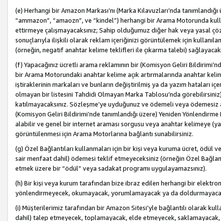
(e) Herhangi bir Amazon Markası’nı (Marka Kılavuzları’nda tanımlandığı ü
“ammazon”, “amaozn”, ve “kindel”) herhangi bir Arama Motorunda kulla
ettirmeye çalışmayacaksınız; Sahip olduğumuz diğer hak veya yasal çöz
sonuçlarıyla ilişkili olarak reklam içeriğinizi görüntülemek için kullanıl
(örneğin, negatif anahtar kelime teklifleri ile çıkarma talebi) sağlayaca
(f) Yapacağınız ücretli arama reklamının bir (Komisyon Geliri Bildirimi’
bir Arama Motorundaki anahtar kelime açık artırmalarında anahtar kelim
iştiraklerinin markaları ve bunların değiştirilmiş ya da yazım hataları iç
olmayan bir listesini Tahdidi Olmayan Marka Tablosu’nda görebilirsiniz)
katılmayacaksınız. Sözleşme’ye uyduğunuz ve ödemeli veya ödemesiz ara
(Komisyon Geliri Bildirimi’nde tanımlandığı üzere) Yeniden Yönlendirme 
alabilir ve genel bir internet araması sorgusu veya anahtar kelimeye (y
görüntülenmesi için Arama Motorlarına bağlantı sunabilirsiniz.
(g) Özel Bağlantıları kullanmaları için bir kişi veya kuruma ücret, ödül 
sair menfaat dahil) ödemesi teklif etmeyeceksiniz (örneğin Özel Bağlantıl
etmek üzere bir “ödül” veya sadakat programı uygulayamazsınız).
(h) Bir kişi veya kurum tarafından bize ibraz edilen herhangi bir elekt
yönlendirmeyecek, okumayacak, yorumlamayacak ya da doldurmayacak
(i) Müşterilerimiz tarafından bir Amazon Sitesi’yle bağlantılı olarak kulla
dahil) talep etmeyecek, toplamayacak, elde etmeyecek, saklamayacak,