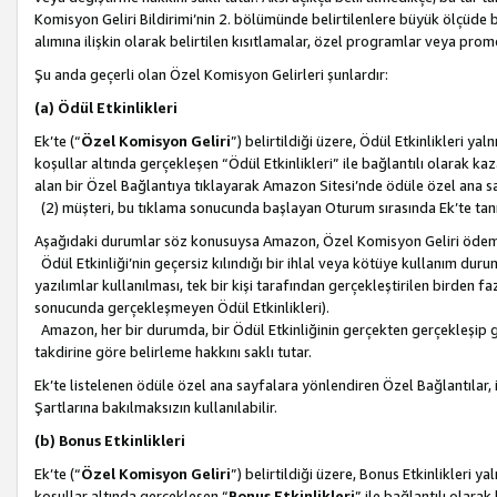
Komisyon Geliri Bildirimi’nin 2. bölümünde belirtilenlere büyük ölçüde 
alımına ilişkin olarak belirtilen kısıtlamalar, özel programlar veya pro
Şu anda geçerli olan Özel Komisyon Gelirleri şunlardır:
(a) Ödül Etkinlikleri
Ek’te (“
Özel Komisyon Geliri
”) belirtildiği üzere, Ödül Etkinlikleri ya
koşullar altında gerçekleşen “Ödül Etkinlikleri” ile bağlantılı olarak kaza
alan bir Özel Bağlantıya tıklayarak Amazon Sitesi’nde ödüle özel ana s
(2) müşteri, bu tıklama sonucunda başlayan Oturum sırasında Ek’te ta
Aşağıdaki durumlar söz konusuysa Amazon, Özel Komisyon Geliri öde
Ödül Etkinliği’nin geçersiz kılındığı bir ihlal veya kötüye kullanım dur
yazılımlar kullanılması, tek bir kişi tarafından gerçekleştirilen birden f
sonucunda gerçekleşmeyen Ödül Etkinlikleri).
Amazon, her bir durumda, bir Ödül Etkinliğinin gerçekten gerçekleşip 
takdirine göre belirleme hakkını saklı tutar.
Ek’te listelenen ödüle özel ana sayfalara yönlendiren Özel Bağlantılar, i
Şartlarına bakılmaksızın kullanılabilir.
(b) Bonus Etkinlikleri
Ek’te (“
Özel Komisyon Geliri
”) belirtildiği üzere, Bonus Etkinlikleri 
koşullar altında gerçekleşen “
Bonus Etkinlikleri
” ile bağlantılı olarak 