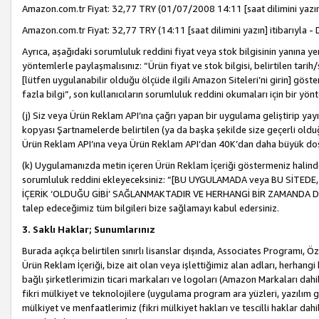
Amazon.com.tr Fiyat: 32,77 TRY (01/07/2008 14:11 [saat dilimini yazın] 
Amazon.com.tr Fiyat: 32,77 TRY (14:11 [saat dilimini yazın] itibarıyla - 
Ayrıca, aşağıdaki sorumluluk reddini fiyat veya stok bilgisinin yanına yer
yöntemlerle paylaşmalısınız: “Ürün fiyat ve stok bilgisi, belirtilen tarih
[lütfen uygulanabilir olduğu ölçüde ilgili Amazon Siteleri’ni girin] göste
fazla bilgi”, son kullanıcıların sorumluluk reddini okumaları için bir yön
(j) Siz veya Ürün Reklam API’ına çağrı yapan bir uygulama geliştirip ya
kopyası Şartnamelerde belirtilen (ya da başka şekilde size geçerli olduğ
Ürün Reklam API’ına veya Ürün Reklam API’dan 40K’dan daha büyük do
(k) Uygulamanızda metin içeren Ürün Reklam İçeriği göstermeniz halinde
sorumluluk reddini ekleyeceksiniz: “[BU UYGULAMADA veya BU SİTEDE,
İÇERİK ‘OLDUĞU GİBİ’ SAĞLANMAKTADIR VE HERHANGİ BİR ZAMANDA DEĞİŞ
talep edeceğimiz tüm bilgileri bize sağlamayı kabul edersiniz.
3. Saklı Haklar; Sunumlarınız
Burada açıkça belirtilen sınırlı lisanslar dışında, Associates Programı, Ö
Ürün Reklam İçeriği, bize ait olan veya işlettiğimiz alan adları, herhangi
bağlı şirketlerimizin ticari markaları ve logoları (Amazon Markaları dah
fikri mülkiyet ve teknolojilere (uygulama program ara yüzleri, yazılım gel
mülkiyet ve menfaatlerimiz (fikri mülkiyet hakları ve tescilli haklar dahil)