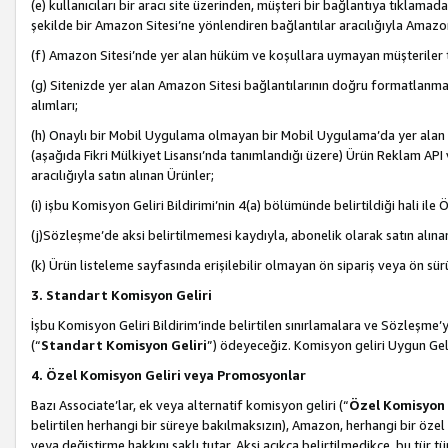
(e) kullanıcıları bir aracı site üzerinden, müşteri bir bağlantıya tıkla
şekilde bir Amazon Sitesi’ne yönlendiren bağlantılar aracılığıyla Amazon
(f) Amazon Sitesi’nde yer alan hüküm ve koşullara uymayan müşteriler t
(g) Sitenizde yer alan Amazon Sitesi bağlantılarının doğru formatlanm
alımları;
(h) Onaylı bir Mobil Uygulama olmayan bir Mobil Uygulama’da yer alan b
(aşağıda Fikri Mülkiyet Lisansı’nda tanımlandığı üzere) Ürün Reklam API
aracılığıyla satın alınan Ürünler;
(i) işbu Komisyon Geliri Bildirimi’nin 4(a) bölümünde belirtildiği hali ile Ö
(j)Sözleşme’de aksi belirtilmemesi kaydıyla, abonelik olarak satın alına
(k) Ürün listeleme sayfasında erişilebilir olmayan ön sipariş veya ön sü
3. Standart Komisyon Geliri
İşbu Komisyon Geliri Bildirim’inde belirtilen sınırlamalara ve Sözleşme
(“
Standart Komisyon Geliri
”) ödeyeceğiz. Komisyon geliri Uygun Ge
4. Özel Komisyon Geliri veya Promosyonlar
Bazı Associate’lar, ek veya alternatif komisyon geliri (“
Özel Komisyon 
belirtilen herhangi bir süreye bakılmaksızın), Amazon, herhangi bir 
veya değiştirme hakkını saklı tutar. Aksi açıkça belirtilmedikçe, bu tür