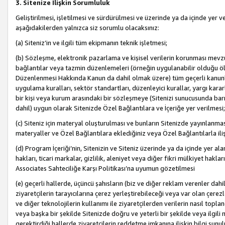
3. Sitenize İlişkin Sorumluluk
Geliştirilmesi, işletilmesi ve sürdürülmesi ve üzerinde ya da içinde yer ve
aşağıdakilerden yalnızca siz sorumlu olacaksınız:
(a) Siteniz’in ve ilgili tüm ekipmanın teknik işletmesi;
(b) Sözleşme, elektronik pazarlama ve kişisel verilerin korunması mevzua
bağlantılar veya tazmin düzenlemeleri (örneğin uygulanabilir olduğu ölç
Düzenlenmesi Hakkında Kanun da dahil olmak üzere) tüm geçerli kanunlar, y
uygulama kuralları, sektör standartları, düzenleyici kurallar, yargı kararl
bir kişi veya kurum arasındaki bir sözleşmeye (Sitenizi sunucusunda barı
dahil) uygun olarak Sitenizde Özel Bağlantılara ve İçeriğe yer verilmesi;
(c) Siteniz için materyal oluşturulması ve bunların Sitenizde yayınlanmas
materyaller ve Özel Bağlantılara eklediğiniz veya Özel Bağlantılarla ili
(d) Program İçeriği’nin, Sitenizin ve Siteniz üzerinde ya da içinde yer al
hakları, ticari markalar, gizlilik, aleniyet veya diğer fikri mülkiyet hak
Associates Sahteciliğe Karşı Politikası’na uyumun gözetilmesi
(e) geçerli hallerde, üçüncü şahısların (biz ve diğer reklam verenler dah
ziyaretçilerin tarayıcılarına çerez yerleştirebileceği veya var olan çerezler
ve diğer teknolojilerin kullanımı ile ziyaretçilerden verilerin nasıl toplandı
veya başka bir şekilde Sitenizde doğru ve yeterli bir şekilde veya ilgili 
gerektirdiği hallerde ziyaretçilerin reddetme imkanına ilişkin bilgi sunul