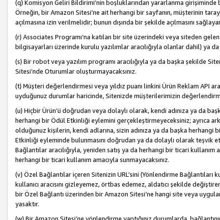
(q) Komisyon Geliri Bildirimi’nin boşluklarından yararlanma girişiminde
Örneğin, bir Amazon Sitesi’ne ait herhangi bir sayfanın, müşterinin tara
açılmasına izin verilmelidir; bunun dışında bir şekilde açılmasını sağlay
(r) Associates Programı’na katılan bir site üzerindeki veya siteden gele
bilgisayarları üzerinde kurulu yazılımlar aracılığıyla olanlar dahil) ya 
(s) Bir robot veya yazılım programı aracılığıyla ya da başka şekilde 
Sitesi’nde Oturumlar oluşturmayacaksınız.
(t) Müşteri değerlendirmesi veya yıldız puanı linkini Ürün Reklam API aracı
uyduğunuz durumlar haricinde, Sitenizde müşterilerimizin değerlendirme
(u) Hiçbir Ürün’ü doğrudan veya dolaylı olarak, kendi adınıza ya da başk
herhangi bir Ödül Etkinliği eylemini gerçekleştirmeyeceksiniz; ayrıca arkada
olduğunuz kişilerin, kendi adlarına, sizin adınıza ya da başka herhangi b
Etkinliği eyleminde bulunmasını doğrudan ya da dolaylı olarak teşvik 
Bağlantılar aracılığıyla, yeniden satış ya da herhangi bir ticari kullanı
herhangi bir ticari kullanım amacıyla sunmayacaksınız.
(v) Özel Bağlantılar içeren Sitenizin URL’sini (Yönlendirme Bağlantıları 
kullanıcı aracısını gizleyemez, örtbas edemez, aldatıcı şekilde değişti
bir Özel Bağlantı üzerinden bir Amazon Sitesi’ne hangi site veya uygula
yasaktır.
(w) Bir Amazon Sitesi’ne yönlendirme yaptığınız durumlarda, bağlantının