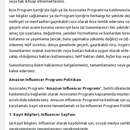
veya hak iktisap etmemektesiniz.
Bize Program İçeriği’yle ilgili ya da Associates Programı’na katılımınızla 
sair bilgiler sağlamanız ya da Program İçeriği’ni herhangi bir şekilde değ
mülkiyet ve menfaatleri gayrikabili rücu olarak bize temlik edersiniz v
geçerli olan azami koruma süresi için bize (a) Sunumlarınız’ı her şekild
amaç için uyarlama, değiştirme, yeniden formatlama ve bunlardan türev e
kullanma ve yayımlama (ancak, bunu yapmakla yükümlü değiliz) ve (d) aşağ
ödenmiş telif ücretsiz, dünya genelinde geçerli, gayrikabili rücu, özgürce 
Sunumlarınız orijinal eserinizdir veya bunları hukuka uygun olarak elde et
sahip olduğumuz hakları kullanmamız, telif hakları dahil, hiçbir kişi vey
Sunumlarınıza ilişkin haklarımızı belgelememiz, tamamlamamız veya geç
kabul edersiniz.
Amazon Influencer Programı Politikası
Associates Programı “
Amazon Influencer Programı
”, belirli ülkele
katılımınızla bağlantılı olarak Associates Programı kapsamında müşteri 
ücreti elde edebilirsiniz. Amazon Influencer Programı'na katılmak için u
karşılamalı, kayıt sürecini tamamlamalı ve bu Influencer Programı Politi
1. Kayıt Bilgileri; Influencer Sayfası.
(a) Kayıt Bilgileri. Influencer olarak kaydolmak için, sosyal medya varlık
gereksinimlerini tamamlamanız gerekmektedir.