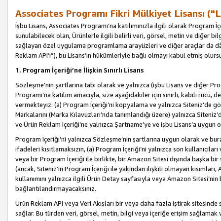
Associates Programı Fikri Mülkiyet Lisansı ("L
İşbu Lisans, Associates Programı’na katılımınızla ilgili olarak Program İ
sunulabilecek olan, Ürünlerle ilgili belirli veri, görsel, metin ve diğer bilg
sağlayan özel uygulama programlama arayüzleri ve diğer araçlar da dâh
Reklam API’ı”), bu Lisans’ın hükümleriyle bağlı olmayı kabul etmiş olurs
1. Program İçeriği’ne İlişkin Sınırlı Lisans
Sözleşme’nin şartlarına tabi olarak ve yalnızca (işbu Lisans ve diğer Pr
Programı’na katılım amacıyla, size aşağıdakiler için sınırlı, kabili rücu, 
vermekteyiz: (a) Program İçeriği’ni kopyalama ve yalnızca Siteniz’de gö
Markalarını (Marka Kılavuzları’nda tanımlandığı üzere) yalnızca Siteniz’
ve Ürün Reklam İçeriği’ne yalnızca Şartname’ye ve işbu Lisans’a uygun 
Program İçeriği’ni yalnızca Sözleşme’nin şartlarına uygun olarak ve bura
ifadeleri kısıtlamaksızın, (a) Program İçeriği’ni yalnızca son kullanıcılar
veya bir Program İçeriği ile birlikte, bir Amazon Sitesi dışında başka bi
(ancak, Siteniz’in Program İçeriği ile yakından ilişkili olmayan kısımları,
kullanımını yalnızca ilgili Ürün Detay sayfasıyla veya Amazon Sitesi’nin 
bağlantılandırmayacaksınız.
Ürün Reklam API veya Veri Akışları bir veya daha fazla iştirak sitesinde s
sağlar. Bu türden veri, görsel, metin, bilgi veya içeriğe erişim sağlama