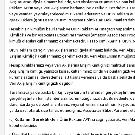
Akışları aracılığıyla almanız halinde, Veri Akışlarına erişiminiz ve onu k
Reklam API’ın veya Veri Akışlarının herhangi bir özelliğini istediğimiz
veya yeniden yayımlayabileceğimizi kabul edersiniz ve Ürün Reklam API’a v
gerekliliklere (işbu Lisans ve tüm Program Politikaları Dokümanları da
Hesabınızın kimliğini belirlemek ve Ürün Reklam API’ınaçağrı yapabilmek i
Kimliği
”) ve bir Associates Etiket Parametresi (Amazon Associates Prog
kimliği olabilir) kullanmanız gerekmektedir. Hesap Kimliklerinizi Ürün R
Ürün Reklam İçeriğini Veri Akışları aracılığıyla almanız halinde, Veri Akış
Erişim Kimliği
”) kullanmanız gerekmektedir. Veri Akışı Erişim Kimliğiniz
Hesap Kimliklerinizi veya Veri Akışlarına Erişim Kimliğinizi muhtelif zama
Akışı Erişim Kimliği, yalnızca kişisel kullanımınız içindir ve bunları giz
kuruma satamaz, devredemez, alt lisans veremez ya da başka şekilde ifşa
Veri Akışı Erişim Kimliği gizli değildir.
Tarafınızca ya da başka bir kişi veya kurum tarafından gerçekleştirilmes
gerçekleştirilen tüm işlemler sizin sorumluluğunuzdadır. Bu nedenle, öze
durumlarda ya da özel anahtarınız veya şifrenizin ifşa olması, kaybolmas
ya da özel olarak size tahsis etmediğimiz Associates Etiket Parametreleri
(c)
Kullanım Gereklilikleri.
Ürün Reklam API’ına çağrı yaparak, Veri Akı
kabul edersiniz:
i. Ürün Reklam İçeriğini yalnızca yasal bir şekilde ve işbu Lisans’a uygun