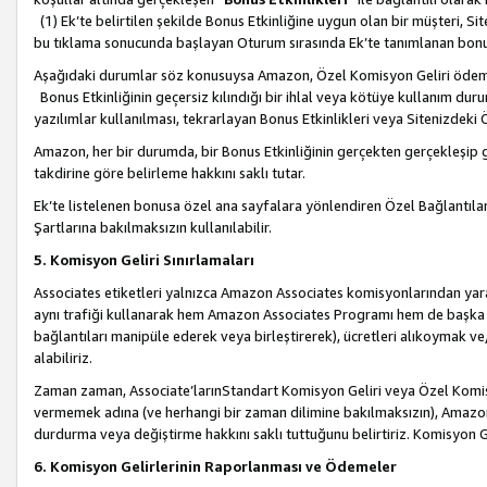
(1) Ek’te belirtilen şekilde Bonus Etkinliğine uygun olan bir müşteri, S
bu tıklama sonucunda başlayan Oturum sırasında Ek’te tanımlanan bon
Aşağıdaki durumlar söz konusuysa Amazon, Özel Komisyon Geliri öde
Bonus Etkinliğinin geçersiz kılındığı bir ihlal veya kötüye kullanım dur
yazılımlar kullanılması, tekrarlayan Bonus Etkinlikleri veya Sitenizdek
Amazon, her bir durumda, bir Bonus Etkinliğinin gerçekten gerçekleşip 
takdirine göre belirleme hakkını saklı tutar.
Ek’te listelenen bonusa özel ana sayfalara yönlendiren Özel Bağlantılar, 
Şartlarına bakılmaksızın kullanılabilir.
5. Komisyon Geliri Sınırlamaları
Associates etiketleri yalnızca Amazon Associates komisyonlarından yarar
aynı trafiği kullanarak hem Amazon Associates Programı hem de başka b
bağlantıları manipüle ederek veya birleştirerek), ücretleri alıkoymak 
alabiliriz.
Zaman zaman, Associate’larınStandart Komisyon Geliri veya Özel Komisy
vermemek adına (ve herhangi bir zaman dilimine bakılmaksızın), Amazon
durdurma veya değiştirme hakkını saklı tuttuğunu belirtiriz. Komisyon Gel
6. Komisyon Gelirlerinin Raporlanması ve Ödemeler