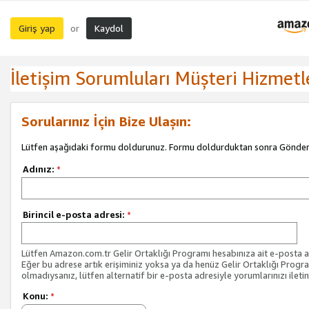
Giriş yap
Kaydol
or
İletişim Sorumluları Müşteri Hizmetl
Sorularınız İçin Bize Ulaşın:
Lütfen aşağıdaki formu doldurunuz. Formu doldurduktan sonra Gönder 
Adınız:
*
Birincil e-posta adresi:
*
Lütfen Amazon.com.tr Gelir Ortaklığı Programı hesabınıza ait e-posta ad
Eğer bu adrese artık erişiminiz yoksa ya da henüz Gelir Ortaklığı Progr
olmadıysanız, lütfen alternatif bir e-posta adresiyle yorumlarınızı iletin
Konu:
*