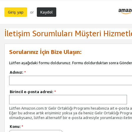
Giriş yap
Kaydol
or
İletişim Sorumluları Müşteri Hizmetl
Sorularınız İçin Bize Ulaşın:
Lütfen aşağıdaki formu doldurunuz. Formu doldurduktan sonra Gönder 
Adınız:
*
Birincil e-posta adresi:
*
Lütfen Amazon.com.tr Gelir Ortaklığı Programı hesabınıza ait e-posta ad
Eğer bu adrese artık erişiminiz yoksa ya da henüz Gelir Ortaklığı Progr
olmadıysanız, lütfen alternatif bir e-posta adresiyle yorumlarınızı iletin
Konu:
*