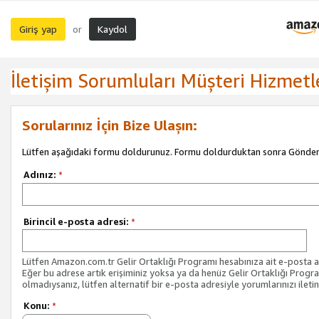
Giriş yap
Kaydol
or
İletişim Sorumluları Müşteri Hizmetl
Sorularınız İçin Bize Ulaşın:
Lütfen aşağıdaki formu doldurunuz. Formu doldurduktan sonra Gönder 
Adınız:
*
Birincil e-posta adresi:
*
Lütfen Amazon.com.tr Gelir Ortaklığı Programı hesabınıza ait e-posta ad
Eğer bu adrese artık erişiminiz yoksa ya da henüz Gelir Ortaklığı Progr
olmadıysanız, lütfen alternatif bir e-posta adresiyle yorumlarınızı iletin
Konu:
*