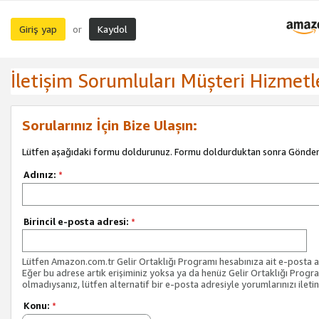
Giriş yap
Kaydol
or
İletişim Sorumluları Müşteri Hizmetl
Sorularınız İçin Bize Ulaşın:
Lütfen aşağıdaki formu doldurunuz. Formu doldurduktan sonra Gönder 
Adınız:
*
Birincil e-posta adresi:
*
Lütfen Amazon.com.tr Gelir Ortaklığı Programı hesabınıza ait e-posta ad
Eğer bu adrese artık erişiminiz yoksa ya da henüz Gelir Ortaklığı Progr
olmadıysanız, lütfen alternatif bir e-posta adresiyle yorumlarınızı iletin
Konu:
*