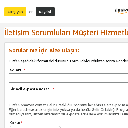
Giriş yap
Kaydol
or
İletişim Sorumluları Müşteri Hizmetl
Sorularınız İçin Bize Ulaşın:
Lütfen aşağıdaki formu doldurunuz. Formu doldurduktan sonra Gönder 
Adınız:
*
Birincil e-posta adresi:
*
Lütfen Amazon.com.tr Gelir Ortaklığı Programı hesabınıza ait e-posta ad
Eğer bu adrese artık erişiminiz yoksa ya da henüz Gelir Ortaklığı Progr
olmadıysanız, lütfen alternatif bir e-posta adresiyle yorumlarınızı iletin
Konu:
*