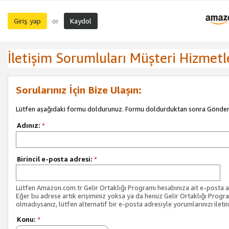
Giriş yap
Kaydol
or
İletişim Sorumluları Müşteri Hizmetl
Sorularınız İçin Bize Ulaşın:
Lütfen aşağıdaki formu doldurunuz. Formu doldurduktan sonra Gönder 
Adınız:
*
Birincil e-posta adresi:
*
Lütfen Amazon.com.tr Gelir Ortaklığı Programı hesabınıza ait e-posta ad
Eğer bu adrese artık erişiminiz yoksa ya da henüz Gelir Ortaklığı Progr
olmadıysanız, lütfen alternatif bir e-posta adresiyle yorumlarınızı iletin
Konu:
*