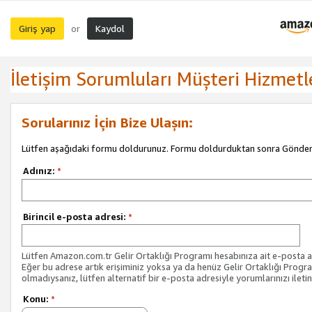
Giriş yap
Kaydol
or
İletişim Sorumluları Müşteri Hizmetl
Sorularınız İçin Bize Ulaşın:
Lütfen aşağıdaki formu doldurunuz. Formu doldurduktan sonra Gönder 
Adınız:
*
Birincil e-posta adresi:
*
Lütfen Amazon.com.tr Gelir Ortaklığı Programı hesabınıza ait e-posta ad
Eğer bu adrese artık erişiminiz yoksa ya da henüz Gelir Ortaklığı Progr
olmadıysanız, lütfen alternatif bir e-posta adresiyle yorumlarınızı iletin
Konu:
*