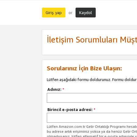
Giriş yap
Kaydol
or
İletişim Sorumluları Müşt
Sorularınız İçin Bize Ulaşın:
Lütfen aşağıdaki formu doldurunuz. Formu doldur
Adınız:
*
Birincil e-posta adresi:
*
Lütfen Amazon.com.tr Gelir Ortaklığı Programı hesabın
bu adrese artık erişiminiz yoksa ya da henüz Gelir Or
olmadıysanız, lütfen alternatif bir e-posta adresiyle yo