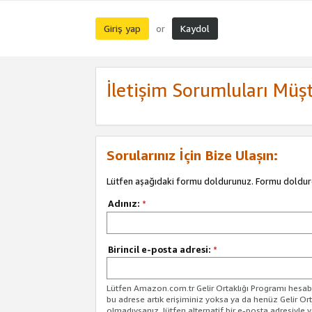
Giriş yap
Kaydol
or
İletişim Sorumluları Müşt
Sorularınız İçin Bize Ulaşın:
Lütfen aşağıdaki formu doldurunuz. Formu doldur
Adınız:
*
Birincil e-posta adresi:
*
Lütfen Amazon.com.tr Gelir Ortaklığı Programı hesabın
bu adrese artık erişiminiz yoksa ya da henüz Gelir Or
olmadıysanız, lütfen alternatif bir e-posta adresiyle yo