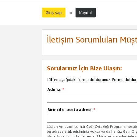
Giriş yap
Kaydol
or
İletişim Sorumluları Müşt
Sorularınız İçin Bize Ulaşın:
Lütfen aşağıdaki formu doldurunuz. Formu doldur
Adınız:
*
Birincil e-posta adresi:
*
Lütfen Amazon.com.tr Gelir Ortaklığı Programı hesabın
bu adrese artık erişiminiz yoksa ya da henüz Gelir Or
olmadıysanız, lütfen alternatif bir e-posta adresiyle yo