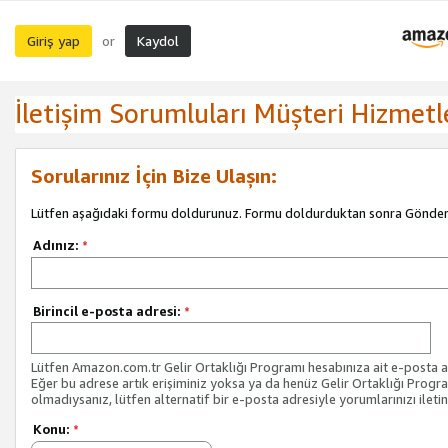
Giriş yap
Kaydol
or
İletişim Sorumluları Müşteri Hizmetl
Sorularınız İçin Bize Ulaşın:
Lütfen aşağıdaki formu doldurunuz. Formu doldurduktan sonra Gönder 
Adınız:
*
Birincil e-posta adresi:
*
Lütfen Amazon.com.tr Gelir Ortaklığı Programı hesabınıza ait e-posta ad
Eğer bu adrese artık erişiminiz yoksa ya da henüz Gelir Ortaklığı Progr
olmadıysanız, lütfen alternatif bir e-posta adresiyle yorumlarınızı iletin
Konu:
*