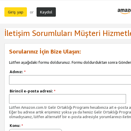
Giriş yap
Kaydol
or
İletişim Sorumluları Müşteri Hizmetl
Sorularınız İçin Bize Ulaşın:
Lütfen aşağıdaki formu doldurunuz. Formu doldurduktan sonra Gönder 
Adınız:
*
Birincil e-posta adresi:
*
Lütfen Amazon.com.tr Gelir Ortaklığı Programı hesabınıza ait e-posta ad
Eğer bu adrese artık erişiminiz yoksa ya da henüz Gelir Ortaklığı Progr
olmadıysanız, lütfen alternatif bir e-posta adresiyle yorumlarınızı iletin
Konu:
*