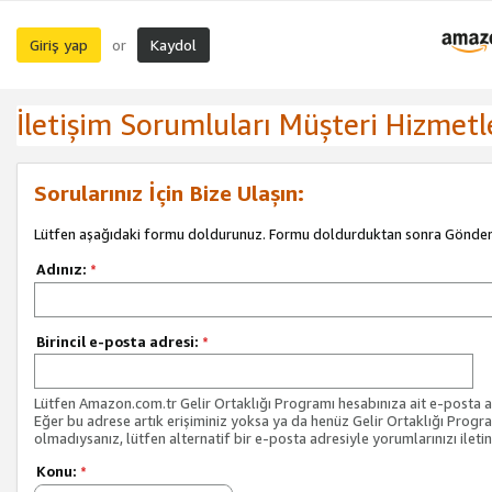
Giriş yap
Kaydol
or
İletişim Sorumluları Müşteri Hizmetl
Sorularınız İçin Bize Ulaşın:
Lütfen aşağıdaki formu doldurunuz. Formu doldurduktan sonra Gönder 
Adınız:
*
Birincil e-posta adresi:
*
Lütfen Amazon.com.tr Gelir Ortaklığı Programı hesabınıza ait e-posta ad
Eğer bu adrese artık erişiminiz yoksa ya da henüz Gelir Ortaklığı Progr
olmadıysanız, lütfen alternatif bir e-posta adresiyle yorumlarınızı iletin
Konu:
*