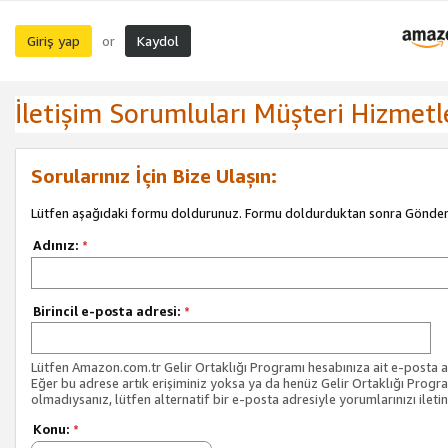
Giriş yap
Kaydol
or
İletişim Sorumluları Müşteri Hizmetl
Sorularınız İçin Bize Ulaşın:
Lütfen aşağıdaki formu doldurunuz. Formu doldurduktan sonra Gönder 
Adınız:
*
Birincil e-posta adresi:
*
Lütfen Amazon.com.tr Gelir Ortaklığı Programı hesabınıza ait e-posta ad
Eğer bu adrese artık erişiminiz yoksa ya da henüz Gelir Ortaklığı Progr
olmadıysanız, lütfen alternatif bir e-posta adresiyle yorumlarınızı iletin
Konu:
*