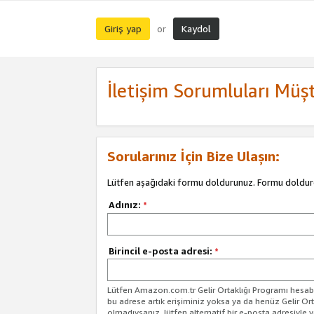
Giriş yap
Kaydol
or
İletişim Sorumluları Müşt
Sorularınız İçin Bize Ulaşın:
Lütfen aşağıdaki formu doldurunuz. Formu doldur
Adınız:
*
Birincil e-posta adresi:
*
Lütfen Amazon.com.tr Gelir Ortaklığı Programı hesabın
bu adrese artık erişiminiz yoksa ya da henüz Gelir Or
olmadıysanız, lütfen alternatif bir e-posta adresiyle yo