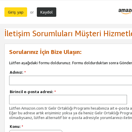
Giriş yap
Kaydol
or
İletişim Sorumluları Müşteri Hizmetl
Sorularınız İçin Bize Ulaşın:
Lütfen aşağıdaki formu doldurunuz. Formu doldurduktan sonra Gönder 
Adınız:
*
Birincil e-posta adresi:
*
Lütfen Amazon.com.tr Gelir Ortaklığı Programı hesabınıza ait e-posta ad
Eğer bu adrese artık erişiminiz yoksa ya da henüz Gelir Ortaklığı Progr
olmadıysanız, lütfen alternatif bir e-posta adresiyle yorumlarınızı iletin
Konu:
*